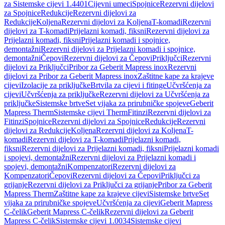
za Sistemske cijevi 1.4401
Cijevni umeci
Spojnice
Rezervni dijelovi
za Spojnice
Redukcije
Rezervni dijelovi za
Redukcije
Koljena
Rezervni dijelovi za Koljena
T-komadi
Rezervni
dijelovi za T-komadi
Prijelazni komadi, fiksni
Rezervni dijelovi za
Prijelazni komadi, fiksni
Prijelazni komadi i spojnice,
demontažni
Rezervni dijelovi za Prijelazni komadi i spojnice,
demontažni
Čepovi
Rezervni dijelovi za Čepovi
Priključci
Rezervni
dijelovi za Priključci
Pribor za Geberit Mapress inox
Rezervni
dijelovi za Pribor za Geberit Mapress inox
Zaštitne kape za krajeve
cijevi
Izolacije za priključke
Brtvila za cijevi i fitinge
Učvršćenja za
cijevi
Učvršćenja za priključke
Rezervni dijelovi za Učvršćenja za
priključke
Sistemske brtve
Set vijaka za prirubničke spojeve
Geberit
Mapress Therm
Sistemske cijevi Therm
Fitinzi
Rezervni dijelovi za
Fitinzi
Spojnice
Rezervni dijelovi za Spojnice
Redukcije
Rezervni
dijelovi za Redukcije
Koljena
Rezervni dijelovi za Koljena
T-
komadi
Rezervni dijelovi za T-komadi
Prijelazni komadi,
fiksni
Rezervni dijelovi za Prijelazni komadi, fiksni
Prijelazni komadi
i spojevi, demontažni
Rezervni dijelovi za Prijelazni komadi i
spojevi, demontažni
Kompenzatori
Rezervni dijelovi za
Kompenzatori
Čepovi
Rezervni dijelovi za Čepovi
Priključci za
grijanje
Rezervni dijelovi za Priključci za grijanje
Pribor za Geberit
Mapress Therm
Zaštitne kape za krajeve cijevi
Sistemske brtve
Set
vijaka za prirubničke spojeve
Učvršćenja za cijevi
Geberit Mapress
C-čelik
Geberit Mapress C-čelik
Rezervni dijelovi za Geberit
Mapress C-čelik
Sistemske cijevi 1.0034
Sistemske cijevi