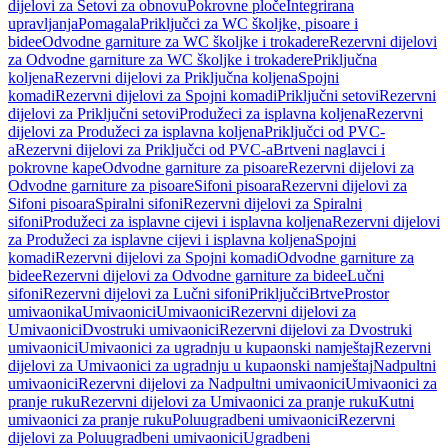
dijelovi za Setovi za obnovu
Pokrovne ploče
Integrirana
upravljanja
Pomagala
Priključci za WC školjke, pisoare i
bidee
Odvodne garniture za WC školjke i trokadere
Rezervni dijelovi
za Odvodne garniture za WC školjke i trokadere
Priključna
koljena
Rezervni dijelovi za Priključna koljena
Spojni
komadi
Rezervni dijelovi za Spojni komadi
Priključni setovi
Rezervni
dijelovi za Priključni setovi
Produžeci za isplavna koljena
Rezervni
dijelovi za Produžeci za isplavna koljena
Priključci od PVC-
a
Rezervni dijelovi za Priključci od PVC-a
Brtveni naglavci i
pokrovne kape
Odvodne garniture za pisoare
Rezervni dijelovi za
Odvodne garniture za pisoare
Sifoni pisoara
Rezervni dijelovi za
Sifoni pisoara
Spiralni sifoni
Rezervni dijelovi za Spiralni
sifoni
Produžeci za isplavne cijevi i isplavna koljena
Rezervni dijelovi
za Produžeci za isplavne cijevi i isplavna koljena
Spojni
komadi
Rezervni dijelovi za Spojni komadi
Odvodne garniture za
bidee
Rezervni dijelovi za Odvodne garniture za bidee
Lučni
sifoni
Rezervni dijelovi za Lučni sifoni
Priključci
Brtve
Prostor
umivaonika
Umivaonici
Umivaonici
Rezervni dijelovi za
Umivaonici
Dvostruki umivaonici
Rezervni dijelovi za Dvostruki
umivaonici
Umivaonici za ugradnju u kupaonski namještaj
Rezervni
dijelovi za Umivaonici za ugradnju u kupaonski namještaj
Nadpultni
umivaonici
Rezervni dijelovi za Nadpultni umivaonici
Umivaonici za
pranje ruku
Rezervni dijelovi za Umivaonici za pranje ruku
Kutni
umivaonici za pranje ruku
Poluugradbeni umivaonici
Rezervni
dijelovi za Poluugradbeni umivaonici
Ugradbeni