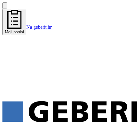
Na geberit.hr
Moji popisi