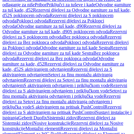
odlaganje za niše
Pribor
Priključci za tuševe i kade
Odvodne garniture
za tuš kade, d52
Rezervni dijelovi za Odvodne garniture za tuš kade,
d52
S poklopcem odvoda
Rezervni dijelovi za S poklopcem
odvoda
Poklopci odvoda
Rezervni dijelovi za Poklopci
odvoda
Odvodne garniture za tuš kade, d90
Rezervni dijelovi za
Odvodne garniture za tuš kade, d90
S poklopcem odvoda
Rezervni
dijelovi za S poklopcem odvoda
Bez poklopca odvoda
Rezervni
dijelovi za Bez poklopca odvoda
Poklopci odvoda
Rezervni dijelovi
za Poklopci odvoda
Odvodne garniture za tuš kade Sestra
Rezervni
dijelovi za Odvodne garniture za tuš kade Sestra
Bez poklopca
odvoda
Rezervni dijelovi za Bez poklopca odvoda
Odvodne
garniture za kade, d52
Rezervni dijelovi za Odvodne garniture za
kade, d52
S aktiviranjem odvrtanjem
Rezervni dijelovi za S
aktiviranjem odvrtanjem
Setovi za finu montažu aktiviranja
odvrtanjem
Rezervni dijelovi za Setovi za finu montažu aktiviranja
odvrtanjem
S aktiviranjem odvrtanjem i priključkom vode
Rezervni
dijelovi za S aktiviranjem odvrtanjem i priključkom vode
Setovi za
finu montažu aktiviranja odvrtanjem i priključka vode
Rezervni
dijelovi za Setovi za finu montažu aktiviranja odvrtanjem i
priključka vode
S aktiviranjem na pritisak PushControl
Rezervni
dijelovi za S aktiviranjem na pritisak PushControl
Sustavi instalacije i
ispiranja
Geberit Duofix
Sistemski zidovi
Rezervni dijelovi za
Sistemski zidovi
Nosive konstrukcije
Rezervni dijelovi za Nosive
konstrukcije
Montažni elementi
Rezervni dijelovi za Montažni
elementi
Elementi za WC školjke
Rezervni dijelovi za Elementi za