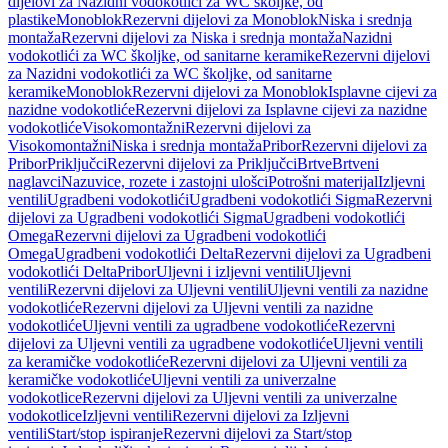
dijelovi za Nazidni vodokotlići za WC školjke, od
plastike
Monoblok
Rezervni dijelovi za Monoblok
Niska i srednja
montaža
Rezervni dijelovi za Niska i srednja montaža
Nazidni
vodokotlići za WC školjke, od sanitarne keramike
Rezervni dijelovi
za Nazidni vodokotlići za WC školjke, od sanitarne
keramike
Monoblok
Rezervni dijelovi za Monoblok
Isplavne cijevi za
nazidne vodokotliće
Rezervni dijelovi za Isplavne cijevi za nazidne
vodokotliće
Visokomontažni
Rezervni dijelovi za
Visokomontažni
Niska i srednja montaža
Pribor
Rezervni dijelovi za
Pribor
Priključci
Rezervni dijelovi za Priključci
Brtve
Brtveni
naglavci
Nazuvice, rozete i zastojni ulošci
Potrošni materijal
Izljevni
ventili
Ugradbeni vodokotlići
Ugradbeni vodokotlići Sigma
Rezervni
dijelovi za Ugradbeni vodokotlići Sigma
Ugradbeni vodokotlići
Omega
Rezervni dijelovi za Ugradbeni vodokotlići
Omega
Ugradbeni vodokotlići Delta
Rezervni dijelovi za Ugradbeni
vodokotlići Delta
Pribor
Uljevni i izljevni ventili
Uljevni
ventili
Rezervni dijelovi za Uljevni ventili
Uljevni ventili za nazidne
vodokotliće
Rezervni dijelovi za Uljevni ventili za nazidne
vodokotliće
Uljevni ventili za ugradbene vodokotliće
Rezervni
dijelovi za Uljevni ventili za ugradbene vodokotliće
Uljevni ventili
za keramičke vodokotliće
Rezervni dijelovi za Uljevni ventili za
keramičke vodokotliće
Uljevni ventili za univerzalne
vodokotlice
Rezervni dijelovi za Uljevni ventili za univerzalne
vodokotlice
Izljevni ventili
Rezervni dijelovi za Izljevni
ventili
Start/stop ispiranje
Rezervni dijelovi za Start/stop