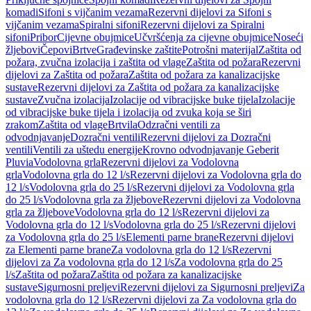
komadi
Sifoni s vijčanim vezama
Rezervni dijelovi za Sifoni s
vijčanim vezama
Spiralni sifoni
Rezervni dijelovi za Spiralni
sifoni
Pribor
Cijevne obujmice
Učvršćenja za cijevne obujmice
Noseći
žljebovi
Čepovi
Brtve
Građevinske zaštite
Potrošni materijal
Zaštita od
požara, zvučna izolacija i zaštita od vlage
Zaštita od požara
Rezervni
dijelovi za Zaštita od požara
Zaštita od požara za kanalizacijske
sustave
Rezervni dijelovi za Zaštita od požara za kanalizacijske
sustave
Zvučna izolacija
Izolacije od vibracijske buke tijela
Izolacije
od vibracijske buke tijela i izolacija od zvuka koja se širi
zrakom
Zaštita od vlage
Brtvila
Odzračni ventili za
odvodnjavanje
Dozračni ventili
Rezervni dijelovi za Dozračni
ventili
Ventili za uštedu energije
Krovno odvodnjavanje Geberit
Pluvia
Vodolovna grla
Rezervni dijelovi za Vodolovna
grla
Vodolovna grla do 12 l/s
Rezervni dijelovi za Vodolovna grla do
12 l/s
Vodolovna grla do 25 l/s
Rezervni dijelovi za Vodolovna grla
do 25 l/s
Vodolovna grla za žljebove
Rezervni dijelovi za Vodolovna
grla za žljebove
Vodolovna grla do 12 l/s
Rezervni dijelovi za
Vodolovna grla do 12 l/s
Vodolovna grla do 25 l/s
Rezervni dijelovi
za Vodolovna grla do 25 l/s
Elementi parne brane
Rezervni dijelovi
za Elementi parne brane
Za vodolovna grla do 12 l/s
Rezervni
dijelovi za Za vodolovna grla do 12 l/s
Za vodolovna grla do 25
l/s
Zaštita od požara
Zaštita od požara za kanalizacijske
sustave
Sigurnosni preljevi
Rezervni dijelovi za Sigurnosni preljevi
Za
vodolovna grla do 12 l/s
Rezervni dijelovi za Za vodolovna grla do