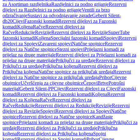
za Asortiman razdjelnika
Razdjelnici za podno grijanje
Rezervni
dijelovi za Razdjelnici za podno grijanje
Ventili za brzo
odzračivanje
Sustavi za odvodnjavanje zgrade
Geberit Silent-
db20
Cijevi
Fazonski komadi
Rezervni dijelovi za Fazonski
komadi
Koljena
Račve
Rezervni dijelovi za
Račve
Redukcije
Revizije
Rezervni dijelovi za Revizije
SuperTube
fazonski komadi
Koljena
Specijalni fazonski komadi
Spojevi
Rezervni
dijelovi za Spojevi
Zavareni spojevi
Natične spojnice
Rezervni
dijelovi za Natične spojnice
Stezni spojevi
Prijelazni komadi za
prijelaz na druge materijale
Rezervni dijelovi za Prijelazni komadi za
prijelaz na druge materijale
Priključci za uređaje
Rezervni dijelovi za
Priključci za uređaje
Priključna koljena
Rezervni dijelovi za
Priključna koljena
Natične spojnice za priključak uređaja
Rezervni
dijelovi za Natične spojnice za priključak uređaja
Pribor
Cijevne
obujmice
Učvršćenja za cijevne obujmice
Čepovi
Brtve
Potrošni
materijal
Geberit Silent-PP
Cijevi
Rezervni dijelovi za Cijevi
Fazonski
komadi
Rezervni dijelovi za Fazonski komadi
Koljena
Rezervni
dijelovi za Koljena
Račve
Rezervni dijelovi za
Račve
Redukcije
Rezervni dijelovi za Redukcije
Revizije
Rezervni
dijelovi za Revizije
Spojevi
Rezervni dijelovi za Spojevi
Natične
spojnice
Rezervni dijelovi za Natične spojnice
Kandžaste
spojnice
Prijelazni komadi za prijelaz na druge materijale
Priključci za
uređaje
Rezervni dijelovi za Priključci za uređaje
Priključna
koljena
Rezervni dijelovi za Priključna koljena
Spojni
komadi
Rezervni dijelovi za Spojni komadi
Pribor
Cijevne