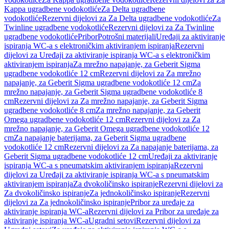
Kappa ugradbene vodokotliće
Za Delta ugradbene
vodokotliće
Rezervni dijelovi za Za Delta ugradbene vodokotliće
Za
Twinline ugradbene vodokotliće
Rezervni dijelovi za Za Twinline
ugradbene vodokotliće
Pribor
Potrošni materijali
Uređaji za aktiviranje
ispiranja WC-a s elektroničkim aktiviranjem ispiranja
Rezervni
dijelovi za Uređaji za aktiviranje ispiranja WC-a s elektroničkim
aktiviranjem ispiranja
Za mrežno napajanje, za Geberit Sigma
ugradbene vodokotliće 12 cm
Rezervni dijelovi za Za mrežno
napajanje, za Geberit Sigma ugradbene vodokotliće 12 cm
Za
mrežno napajanje, za Geberit Sigma ugradbene vodokotliće 8
cm
Rezervni dijelovi za Za mrežno napajanje, za Geberit Sigma
ugradbene vodokotliće 8 cm
Za mrežno napajanje, za Geberit
Omega ugradbene vodokotliće 12 cm
Rezervni dijelovi za Za
mrežno napajanje, za Geberit Omega ugradbene vodokotliće 12
cm
Za napajanje baterijama, za Geberit Sigma ugradbene
vodokotliće 12 cm
Rezervni dijelovi za Za napajanje baterijama, za
Geberit Sigma ugradbene vodokotliće 12 cm
Uređaji za aktiviranje
ispiranja WC-a s pneumatskim aktiviranjem ispiranja
Rezervni
dijelovi za Uređaji za aktiviranje ispiranja WC-a s pneumatskim
aktiviranjem ispiranja
Za dvokoličinsko ispiranje
Rezervni dijelovi za
Za dvokoličinsko ispiranje
Za jednokoličinsko ispiranje
Rezervni
dijelovi za Za jednokoličinsko ispiranje
Pribor za uređaje za
aktiviranje ispiranja WC-a
Rezervni dijelovi za Pribor za uređaje za
aktiviranje ispiranja WC-a
Ugradni setovi
Rezervni dijelovi za