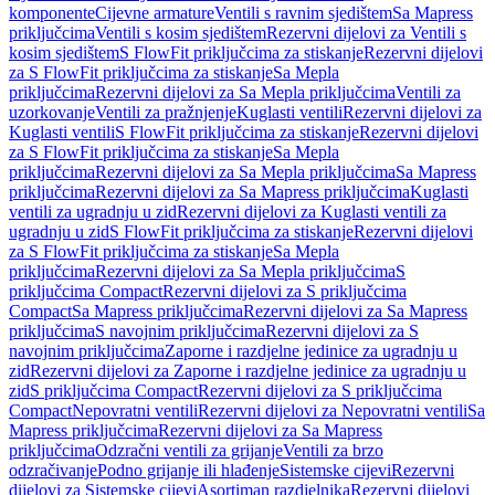
komponente
Cijevne armature
Ventili s ravnim sjedištem
Sa Mapress
priključcima
Ventili s kosim sjedištem
Rezervni dijelovi za Ventili s
kosim sjedištem
S FlowFit priključcima za stiskanje
Rezervni dijelovi
za S FlowFit priključcima za stiskanje
Sa Mepla
priključcima
Rezervni dijelovi za Sa Mepla priključcima
Ventili za
uzorkovanje
Ventili za pražnjenje
Kuglasti ventili
Rezervni dijelovi za
Kuglasti ventili
S FlowFit priključcima za stiskanje
Rezervni dijelovi
za S FlowFit priključcima za stiskanje
Sa Mepla
priključcima
Rezervni dijelovi za Sa Mepla priključcima
Sa Mapress
priključcima
Rezervni dijelovi za Sa Mapress priključcima
Kuglasti
ventili za ugradnju u zid
Rezervni dijelovi za Kuglasti ventili za
ugradnju u zid
S FlowFit priključcima za stiskanje
Rezervni dijelovi
za S FlowFit priključcima za stiskanje
Sa Mepla
priključcima
Rezervni dijelovi za Sa Mepla priključcima
S
priključcima Compact
Rezervni dijelovi za S priključcima
Compact
Sa Mapress priključcima
Rezervni dijelovi za Sa Mapress
priključcima
S navojnim priključcima
Rezervni dijelovi za S
navojnim priključcima
Zaporne i razdjelne jedinice za ugradnju u
zid
Rezervni dijelovi za Zaporne i razdjelne jedinice za ugradnju u
zid
S priključcima Compact
Rezervni dijelovi za S priključcima
Compact
Nepovratni ventili
Rezervni dijelovi za Nepovratni ventili
Sa
Mapress priključcima
Rezervni dijelovi za Sa Mapress
priključcima
Odzračni ventili za grijanje
Ventili za brzo
odzračivanje
Podno grijanje ili hlađenje
Sistemske cijevi
Rezervni
dijelovi za Sistemske cijevi
Asortiman razdjelnika
Rezervni dijelovi