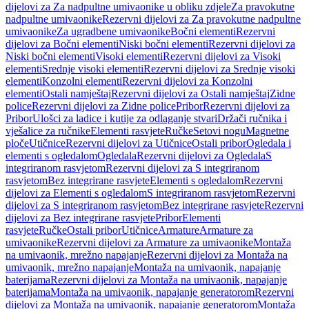
dijelovi za Za nadpultne umivaonike u obliku zdjele
Za pravokutne
nadpultne umivaonike
Rezervni dijelovi za Za pravokutne nadpultne
umivaonike
Za ugradbene umivaonike
Bočni elementi
Rezervni
dijelovi za Bočni elementi
Niski bočni elementi
Rezervni dijelovi za
Niski bočni elementi
Visoki elementi
Rezervni dijelovi za Visoki
elementi
Srednje visoki elementi
Rezervni dijelovi za Srednje visoki
elementi
Konzolni elementi
Rezervni dijelovi za Konzolni
elementi
Ostali namještaj
Rezervni dijelovi za Ostali namještaj
Zidne
police
Rezervni dijelovi za Zidne police
Pribor
Rezervni dijelovi za
Pribor
Ulošci za ladice i kutije za odlaganje stvari
Držači ručnika i
vješalice za ručnike
Elementi rasvjete
Ručke
Setovi nogu
Magnetne
ploče
Utičnice
Rezervni dijelovi za Utičnice
Ostali pribor
Ogledala i
elementi s ogledalom
Ogledala
Rezervni dijelovi za Ogledala
S
integriranom rasvjetom
Rezervni dijelovi za S integriranom
rasvjetom
Bez integrirane rasvjete
Elementi s ogledalom
Rezervni
dijelovi za Elementi s ogledalom
S integriranom rasvjetom
Rezervni
dijelovi za S integriranom rasvjetom
Bez integrirane rasvjete
Rezervni
dijelovi za Bez integrirane rasvjete
Pribor
Elementi
rasvjete
Ručke
Ostali pribor
Utičnice
Armature
Armature za
umivaonike
Rezervni dijelovi za Armature za umivaonike
Montaža
na umivaonik, mrežno napajanje
Rezervni dijelovi za Montaža na
umivaonik, mrežno napajanje
Montaža na umivaonik, napajanje
baterijama
Rezervni dijelovi za Montaža na umivaonik, napajanje
baterijama
Montaža na umivaonik, napajanje generatorom
Rezervni
dijelovi za Montaža na umivaonik, napajanje generatorom
Montaža