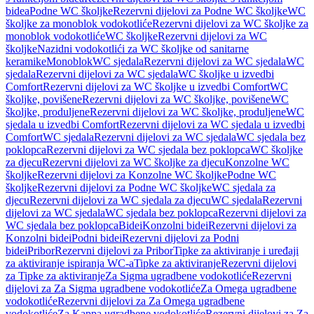
bidea
Podne WC školjke
Rezervni dijelovi za Podne WC školjke
WC
školjke za monoblok vodokotliće
Rezervni dijelovi za WC školjke za
monoblok vodokotliće
WC školjke
Rezervni dijelovi za WC
školjke
Nazidni vodokotlići za WC školjke od sanitarne
keramike
Monoblok
WC sjedala
Rezervni dijelovi za WC sjedala
WC
sjedala
Rezervni dijelovi za WC sjedala
WC školjke u izvedbi
Comfort
Rezervni dijelovi za WC školjke u izvedbi Comfort
WC
školjke, povišene
Rezervni dijelovi za WC školjke, povišene
WC
školjke, produljene
Rezervni dijelovi za WC školjke, produljene
WC
sjedala u izvedbi Comfort
Rezervni dijelovi za WC sjedala u izvedbi
Comfort
WC sjedala
Rezervni dijelovi za WC sjedala
WC sjedala bez
poklopca
Rezervni dijelovi za WC sjedala bez poklopca
WC školjke
za djecu
Rezervni dijelovi za WC školjke za djecu
Konzolne WC
školjke
Rezervni dijelovi za Konzolne WC školjke
Podne WC
školjke
Rezervni dijelovi za Podne WC školjke
WC sjedala za
djecu
Rezervni dijelovi za WC sjedala za djecu
WC sjedala
Rezervni
dijelovi za WC sjedala
WC sjedala bez poklopca
Rezervni dijelovi za
WC sjedala bez poklopca
Bidei
Konzolni bidei
Rezervni dijelovi za
Konzolni bidei
Podni bidei
Rezervni dijelovi za Podni
bidei
Pribor
Rezervni dijelovi za Pribor
Tipke za aktiviranje i uređaji
za aktiviranje ispiranja WC-a
Tipke za aktiviranje
Rezervni dijelovi
za Tipke za aktiviranje
Za Sigma ugradbene vodokotliće
Rezervni
dijelovi za Za Sigma ugradbene vodokotliće
Za Omega ugradbene
vodokotliće
Rezervni dijelovi za Za Omega ugradbene
vodokotliće
Za Kappa ugradbene vodokotliće
Rezervni dijelovi za Za