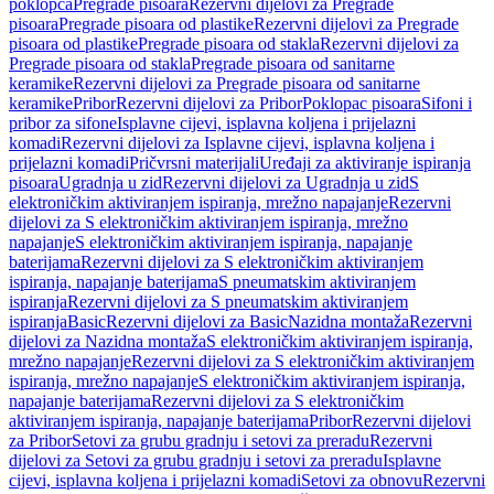
poklopca
Pregrade pisoara
Rezervni dijelovi za Pregrade
pisoara
Pregrade pisoara od plastike
Rezervni dijelovi za Pregrade
pisoara od plastike
Pregrade pisoara od stakla
Rezervni dijelovi za
Pregrade pisoara od stakla
Pregrade pisoara od sanitarne
keramike
Rezervni dijelovi za Pregrade pisoara od sanitarne
keramike
Pribor
Rezervni dijelovi za Pribor
Poklopac pisoara
Sifoni i
pribor za sifone
Isplavne cijevi, isplavna koljena i prijelazni
komadi
Rezervni dijelovi za Isplavne cijevi, isplavna koljena i
prijelazni komadi
Pričvrsni materijali
Uređaji za aktiviranje ispiranja
pisoara
Ugradnja u zid
Rezervni dijelovi za Ugradnja u zid
S
elektroničkim aktiviranjem ispiranja, mrežno napajanje
Rezervni
dijelovi za S elektroničkim aktiviranjem ispiranja, mrežno
napajanje
S elektroničkim aktiviranjem ispiranja, napajanje
baterijama
Rezervni dijelovi za S elektroničkim aktiviranjem
ispiranja, napajanje baterijama
S pneumatskim aktiviranjem
ispiranja
Rezervni dijelovi za S pneumatskim aktiviranjem
ispiranja
Basic
Rezervni dijelovi za Basic
Nazidna montaža
Rezervni
dijelovi za Nazidna montaža
S elektroničkim aktiviranjem ispiranja,
mrežno napajanje
Rezervni dijelovi za S elektroničkim aktiviranjem
ispiranja, mrežno napajanje
S elektroničkim aktiviranjem ispiranja,
napajanje baterijama
Rezervni dijelovi za S elektroničkim
aktiviranjem ispiranja, napajanje baterijama
Pribor
Rezervni dijelovi
za Pribor
Setovi za grubu gradnju i setovi za preradu
Rezervni
dijelovi za Setovi za grubu gradnju i setovi za preradu
Isplavne
cijevi, isplavna koljena i prijelazni komadi
Setovi za obnovu
Rezervni