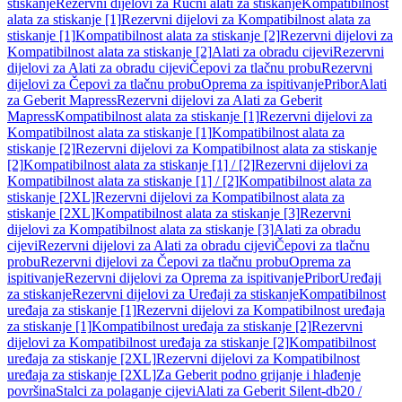
stiskanje
Rezervni dijelovi za Ručni alati za stiskanje
Kompatibilnost
alata za stiskanje [1]
Rezervni dijelovi za Kompatibilnost alata za
stiskanje [1]
Kompatibilnost alata za stiskanje [2]
Rezervni dijelovi za
Kompatibilnost alata za stiskanje [2]
Alati za obradu cijevi
Rezervni
dijelovi za Alati za obradu cijevi
Čepovi za tlačnu probu
Rezervni
dijelovi za Čepovi za tlačnu probu
Oprema za ispitivanje
Pribor
Alati
za Geberit Mapress
Rezervni dijelovi za Alati za Geberit
Mapress
Kompatibilnost alata za stiskanje [1]
Rezervni dijelovi za
Kompatibilnost alata za stiskanje [1]
Kompatibilnost alata za
stiskanje [2]
Rezervni dijelovi za Kompatibilnost alata za stiskanje
[2]
Kompatibilnost alata za stiskanje [1] / [2]
Rezervni dijelovi za
Kompatibilnost alata za stiskanje [1] / [2]
Kompatibilnost alata za
stiskanje [2XL]
Rezervni dijelovi za Kompatibilnost alata za
stiskanje [2XL]
Kompatibilnost alata za stiskanje [3]
Rezervni
dijelovi za Kompatibilnost alata za stiskanje [3]
Alati za obradu
cijevi
Rezervni dijelovi za Alati za obradu cijevi
Čepovi za tlačnu
probu
Rezervni dijelovi za Čepovi za tlačnu probu
Oprema za
ispitivanje
Rezervni dijelovi za Oprema za ispitivanje
Pribor
Uređaji
za stiskanje
Rezervni dijelovi za Uređaji za stiskanje
Kompatibilnost
uređaja za stiskanje [1]
Rezervni dijelovi za Kompatibilnost uređaja
za stiskanje [1]
Kompatibilnost uređaja za stiskanje [2]
Rezervni
dijelovi za Kompatibilnost uređaja za stiskanje [2]
Kompatibilnost
uređaja za stiskanje [2XL]
Rezervni dijelovi za Kompatibilnost
uređaja za stiskanje [2XL]
Za Geberit podno grijanje i hlađenje
površina
Stalci za polaganje cijevi
Alati za Geberit Silent-db20 /