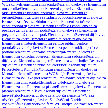
WC školjke
Elementi za umivaonike
Rezervni dijelovi za Elementi za
umivaonike
Elementi za bide
Rezervni dijelovi za Elementi za
bide
Elementi za pisoare
Rezervni dijelovi za Elementi za
pisoare
Elementi za tuševe sa zidnim odvodom
Rezervni dijelovi za
Elementi za tuševe sa zidnim odvodom
Elementi za tuševe i
kade
Rezervni dijelovi za Elementi za tuševe i kade
Elementi za
pregrade za tuš u ravnini poda
Rezervni dijelovi za Elementi za
pregrade za tuš u ravnini poda
Elementi za korita
Rezervni dijelovi za
Elementi za korita
Elementi za armature
Rezervni dijelovi za
Elementi za armature
Elementi za perilice rublja i perilice
posuđa
Rezervni dijelovi za Elementi za perilice rublja i perilice
posuđa
Elementi za konzolna opterećenja
Rezervni dijelovi za
Elementi za konzolna opterećenja
Elementi za sudopere
Rezervni
dijelovi za Elementi za sudopere
Elementi za zidne bojlere
Rezervni
dijelovi za Elementi za zidne bojlere
Pribor
Rezervni dijelovi za
Pribor
Geberit Kombifix
Montažni elementi
Rezervni dijelovi za
Montažni elementi
Elementi za WC školjke
Rezervni dijelovi za
Elementi za WC školjke
Elementi za umivaonike
Rezervni dijelovi za
Elementi za umivaonike
Elementi za bide
Rezervni dijelovi za
Elementi za bide
Elementi za pisoare
Rezervni dijelovi za Elementi za
pisoare
Elementi za tuševe
Rezervni dijelovi za Elementi za
tuševe
Pribor
Rezervni dijelovi za Pribor
Za elemente WC-a
Za
učvršćenja
Rezervni dijelovi za Za učvršćenja
Nazidni
vodokotlići
Nazidni vodokotlići za WC školjke, od plastike
Rezervni