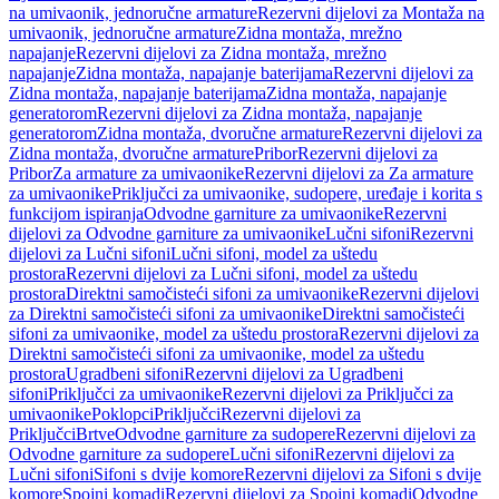
na umivaonik, jednoručne armature
Rezervni dijelovi za Montaža na
umivaonik, jednoručne armature
Zidna montaža, mrežno
napajanje
Rezervni dijelovi za Zidna montaža, mrežno
napajanje
Zidna montaža, napajanje baterijama
Rezervni dijelovi za
Zidna montaža, napajanje baterijama
Zidna montaža, napajanje
generatorom
Rezervni dijelovi za Zidna montaža, napajanje
generatorom
Zidna montaža, dvoručne armature
Rezervni dijelovi za
Zidna montaža, dvoručne armature
Pribor
Rezervni dijelovi za
Pribor
Za armature za umivaonike
Rezervni dijelovi za Za armature
za umivaonike
Priključci za umivaonike, sudopere, uređaje i korita s
funkcijom ispiranja
Odvodne garniture za umivaonike
Rezervni
dijelovi za Odvodne garniture za umivaonike
Lučni sifoni
Rezervni
dijelovi za Lučni sifoni
Lučni sifoni, model za uštedu
prostora
Rezervni dijelovi za Lučni sifoni, model za uštedu
prostora
Direktni samočisteći sifoni za umivaonike
Rezervni dijelovi
za Direktni samočisteći sifoni za umivaonike
Direktni samočisteći
sifoni za umivaonike, model za uštedu prostora
Rezervni dijelovi za
Direktni samočisteći sifoni za umivaonike, model za uštedu
prostora
Ugradbeni sifoni
Rezervni dijelovi za Ugradbeni
sifoni
Priključci za umivaonike
Rezervni dijelovi za Priključci za
umivaonike
Poklopci
Priključci
Rezervni dijelovi za
Priključci
Brtve
Odvodne garniture za sudopere
Rezervni dijelovi za
Odvodne garniture za sudopere
Lučni sifoni
Rezervni dijelovi za
Lučni sifoni
Sifoni s dvije komore
Rezervni dijelovi za Sifoni s dvije
komore
Spojni komadi
Rezervni dijelovi za Spojni komadi
Odvodne