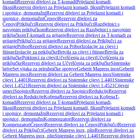
komadi
Rezervni dijelovi za T-komadi
Prijelazni komadi,
fiksni
Rezervni dijelovi za Prijelazni komadi, fiksni
Prijelazni komadi
i spojnice, demontažni
Rezervni dijelovi za Prijelazni komadi i
spojnice, demontažni
Čepovi
Rezervni dijelovi za
Čepovi
Priključci
Rezervni dijelovi za Priključci
Razdjelnici s
navojnim priključkom
Rezervni dijelovi za Razdjelnici s navojnim
priključkom
T-komadi za grijanje
Rezervni dijelovi za T-komadi za
grijanje
Priključci za grijanje
Rezervni dijelovi za Priključci za
grijanje
Pribor
Rezervni dijelovi za Pribor
Izolacije za cijevi i
fitinge
Izolacije za priključke
Brtvila za cijevi i fitinge
Brtvila za
priključke
Poklopci za cijevi
Učvršćenja za cijevi
Učvršćenja za
priključke
Rezervni dijelovi za Učvršćenja za priključke
Sistemske
brtve
Set vijaka za prirubničke spojeve
Geberit Mapress inox
Geberit
Mapress inox
Rezervni dijelovi za Geberit Mapress inox
Sistemske
cijevi 1.4401
Rezervni dijelovi za Sistemske cijevi 1.4401
Sistemske
cijevi 1.4521
Rezervni dijelovi za Sistemske cijevi 1.4521
Cijevni
umeci
Spojnice
Rezervni dijelovi za Spojnice
Redukcije
Rezervni
dijelovi za Redukcije
Koljena
Rezervni dijelovi za Koljena
T-
komadi
Rezervni dijelovi za T-komadi
Prijelazni komadi,
fiksni
Rezervni dijelovi za Prijelazni komadi, fiksni
Prijelazni komadi
i spojnice, demontažni
Rezervni dijelovi za Prijelazni komadi i
spojnice, demontažni
Kompenzatori
Rezervni dijelovi za
Kompenzatori
Čepovi
Rezervni dijelovi za Čepovi
Priključci
Rezervni
dijelovi za Priključci
Geberit Mapress inox, plin
Rezervni dijelovi za
Geberit Mapress inox, plin
Sistemske cijevi 1.4401
Rezervni dijelovi