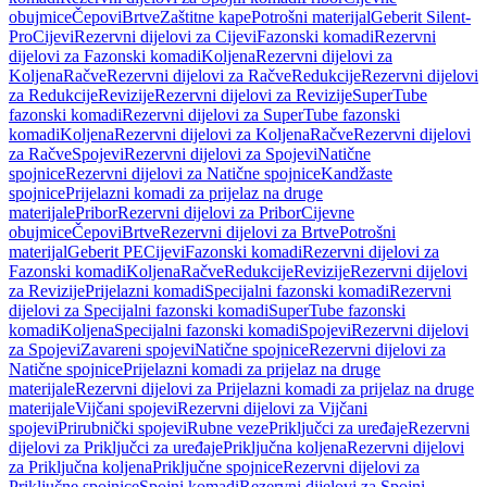
obujmice
Čepovi
Brtve
Zaštitne kape
Potrošni materijal
Geberit Silent-
Pro
Cijevi
Rezervni dijelovi za Cijevi
Fazonski komadi
Rezervni
dijelovi za Fazonski komadi
Koljena
Rezervni dijelovi za
Koljena
Račve
Rezervni dijelovi za Račve
Redukcije
Rezervni dijelovi
za Redukcije
Revizije
Rezervni dijelovi za Revizije
SuperTube
fazonski komadi
Rezervni dijelovi za SuperTube fazonski
komadi
Koljena
Rezervni dijelovi za Koljena
Račve
Rezervni dijelovi
za Račve
Spojevi
Rezervni dijelovi za Spojevi
Natične
spojnice
Rezervni dijelovi za Natične spojnice
Kandžaste
spojnice
Prijelazni komadi za prijelaz na druge
materijale
Pribor
Rezervni dijelovi za Pribor
Cijevne
obujmice
Čepovi
Brtve
Rezervni dijelovi za Brtve
Potrošni
materijal
Geberit PE
Cijevi
Fazonski komadi
Rezervni dijelovi za
Fazonski komadi
Koljena
Račve
Redukcije
Revizije
Rezervni dijelovi
za Revizije
Prijelazni komadi
Specijalni fazonski komadi
Rezervni
dijelovi za Specijalni fazonski komadi
SuperTube fazonski
komadi
Koljena
Specijalni fazonski komadi
Spojevi
Rezervni dijelovi
za Spojevi
Zavareni spojevi
Natične spojnice
Rezervni dijelovi za
Natične spojnice
Prijelazni komadi za prijelaz na druge
materijale
Rezervni dijelovi za Prijelazni komadi za prijelaz na druge
materijale
Vijčani spojevi
Rezervni dijelovi za Vijčani
spojevi
Prirubnički spojevi
Rubne veze
Priključci za uređaje
Rezervni
dijelovi za Priključci za uređaje
Priključna koljena
Rezervni dijelovi
za Priključna koljena
Priključne spojnice
Rezervni dijelovi za
Priključne spojnice
Spojni komadi
Rezervni dijelovi za Spojni