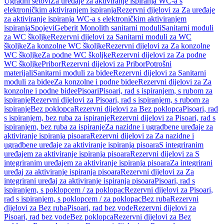
Ugradni setovi
Za uređaje za aktiviranje ispiranja WC-a s
elektroničkim aktiviranjem ispiranja
Rezervni dijelovi za Za uređaje
za aktiviranje ispiranja WC-a s elektroničkim aktiviranjem
ispiranja
Spojevi
Geberit Monolith sanitarni moduli
Sanitarni moduli
za WC školjke
Rezervni dijelovi za Sanitarni moduli za WC
školjke
Za konzolne WC školjke
Rezervni dijelovi za Za konzolne
WC školjke
Za podne WC školjke
Rezervni dijelovi za Za podne
WC školjke
Pribor
Rezervni dijelovi za Pribor
Potrošni
materijali
Sanitarni moduli za bidee
Rezervni dijelovi za Sanitarni
moduli za bidee
Za konzolne i podne bidee
Rezervni dijelovi za Za
konzolne i podne bidee
Pisoari
Pisoari, rad s ispiranjem, s rubom za
ispiranje
Rezervni dijelovi za Pisoari, rad s ispiranjem, s rubom za
ispiranje
Bez poklopca
Rezervni dijelovi za Bez poklopca
Pisoari, rad
s ispiranjem, bez ruba za ispiranje
Rezervni dijelovi za Pisoari, rad s
ispiranjem, bez ruba za ispiranje
Za nazidne i ugradbene uređaje za
aktiviranje ispiranja pisoara
Rezervni dijelovi za Za nazidne i
ugradbene uređaje za aktiviranje ispiranja pisoara
S integriranim
uređajem za aktiviranje ispiranja pisoara
Rezervni dijelovi za S
integriranim uređajem za aktiviranje ispiranja pisoara
Za integrirani
uređaj za aktiviranje ispiranja pisoara
Rezervni dijelovi za Za
integrirani uređaj za aktiviranje ispiranja pisoara
Pisoari, rad s
ispiranjem, s poklopcem / za poklopac
Rezervni dijelovi za Pisoari,
rad s ispiranjem, s poklopcem / za poklopac
Bez ruba
Rezervni
dijelovi za Bez ruba
Pisoari, rad bez vode
Rezervni dijelovi za
Pisoari, rad bez vode
Bez poklopca
Rezervni dijelovi za Bez