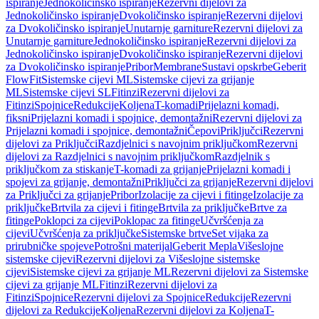
ispiranje
Jednokoličinsko ispiranje
Rezervni dijelovi za
Jednokoličinsko ispiranje
Dvokoličinsko ispiranje
Rezervni dijelovi
za Dvokoličinsko ispiranje
Unutarnje garniture
Rezervni dijelovi za
Unutarnje garniture
Jednokoličinsko ispiranje
Rezervni dijelovi za
Jednokoličinsko ispiranje
Dvokoličinsko ispiranje
Rezervni dijelovi
za Dvokoličinsko ispiranje
Pribor
Membrane
Sustavi opskrbe
Geberit
FlowFit
Sistemske cijevi ML
Sistemske cijevi za grijanje
ML
Sistemske cijevi SL
Fitinzi
Rezervni dijelovi za
Fitinzi
Spojnice
Redukcije
Koljena
T-komadi
Prijelazni komadi,
fiksni
Prijelazni komadi i spojnice, demontažni
Rezervni dijelovi za
Prijelazni komadi i spojnice, demontažni
Čepovi
Priključci
Rezervni
dijelovi za Priključci
Razdjelnici s navojnim priključkom
Rezervni
dijelovi za Razdjelnici s navojnim priključkom
Razdjelnik s
priključkom za stiskanje
T-komadi za grijanje
Prijelazni komadi i
spojevi za grijanje, demontažni
Priključci za grijanje
Rezervni dijelovi
za Priključci za grijanje
Pribor
Izolacije za cijevi i fitinge
Izolacije za
priključke
Brtvila za cijevi i fitinge
Brtvila za priključke
Brtve za
fitinge
Poklopci za cijevi
Poklopac za fitinge
Učvršćenja za
cijevi
Učvršćenja za priključke
Sistemske brtve
Set vijaka za
prirubničke spojeve
Potrošni materijal
Geberit Mepla
Višeslojne
sistemske cijevi
Rezervni dijelovi za Višeslojne sistemske
cijevi
Sistemske cijevi za grijanje ML
Rezervni dijelovi za Sistemske
cijevi za grijanje ML
Fitinzi
Rezervni dijelovi za
Fitinzi
Spojnice
Rezervni dijelovi za Spojnice
Redukcije
Rezervni
dijelovi za Redukcije
Koljena
Rezervni dijelovi za Koljena
T-