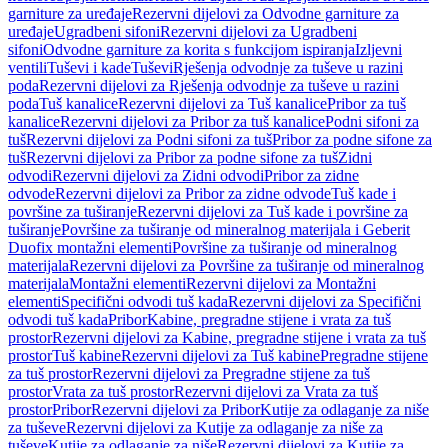
garniture za uređaje
Rezervni dijelovi za Odvodne garniture za
uređaje
Ugradbeni sifoni
Rezervni dijelovi za Ugradbeni
sifoni
Odvodne garniture za korita s funkcijom ispiranja
Izljevni
ventili
Tuševi i kade
Tuševi
Rješenja odvodnje za tuševe u razini
poda
Rezervni dijelovi za Rješenja odvodnje za tuševe u razini
poda
Tuš kanalice
Rezervni dijelovi za Tuš kanalice
Pribor za tuš
kanalice
Rezervni dijelovi za Pribor za tuš kanalice
Podni sifoni za
tuš
Rezervni dijelovi za Podni sifoni za tuš
Pribor za podne sifone za
tuš
Rezervni dijelovi za Pribor za podne sifone za tuš
Zidni
odvodi
Rezervni dijelovi za Zidni odvodi
Pribor za zidne
odvode
Rezervni dijelovi za Pribor za zidne odvode
Tuš kade i
površine za tuširanje
Rezervni dijelovi za Tuš kade i površine za
tuširanje
Površine za tuširanje od mineralnog materijala i Geberit
Duofix montažni elementi
Površine za tuširanje od mineralnog
materijala
Rezervni dijelovi za Površine za tuširanje od mineralnog
materijala
Montažni elementi
Rezervni dijelovi za Montažni
elementi
Specifični odvodi tuš kada
Rezervni dijelovi za Specifični
odvodi tuš kada
Pribor
Kabine, pregradne stijene i vrata za tuš
prostor
Rezervni dijelovi za Kabine, pregradne stijene i vrata za tuš
prostor
Tuš kabine
Rezervni dijelovi za Tuš kabine
Pregradne stijene
za tuš prostor
Rezervni dijelovi za Pregradne stijene za tuš
prostor
Vrata za tuš prostor
Rezervni dijelovi za Vrata za tuš
prostor
Pribor
Rezervni dijelovi za Pribor
Kutije za odlaganje za niše
za tuševe
Rezervni dijelovi za Kutije za odlaganje za niše za
tuševe
Kutije za odlaganje za niše
Rezervni dijelovi za Kutije za