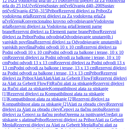
12 l/s
Za vodolovna grla do 25 l/s
Rezervni dijelovi za Za vodolovna
grla do 25 l/s
Učvršćenja
Sustav pričvršćivanja d40–200
Sustav
pričvršćivanja d250–315
Pribor
Rezervni dijelovi za Pribor
Za
vodolovna grla
Rezervni dijelovi za Za vodolovna grla
Za
učvršćenja
Konvencionalno krovno odvodnjavanje
Vodolovna
grla
Rezervni dijelovi za Vodolovna grla
Elementi parne
brane
Rezervni dijelovi za Elementi parne brane
Pribor
Rezervni
dijelovi za Pribor
Podna odvodnja
Odvodnjavanje unutarnjih i
vanjskih površina
Rezervni dijelovi za Odvodnjavanje unutarnjih i
vanjskih površina
Podni odvodi 10 x 10 cm
Rezervni dijelovi za
Podni odvodi 10 x 10 cm
Podni odvodi za balkone i terase, 10 x 10
cm
Rezervni dijelovi za Podni odvodi za balkone i terase, 10 x 10
cm
Podni odvodi 13 x 13 cm
Rezervni dijelovi za Podni odvodi 13 x
13 cm
Podni odvodi za balkone i terase, 13 x 13 cm
Rezervni dijelovi
za Podni odvodi za balkone i terase, 13 x 13 cm
Pribor
Rezervni
dijelovi za Pribor
Alati
Alati
Alati za Geberit FlowFit
Rezervni dijelovi
za Alati za Geberit FlowFit
Ručni alati za stiskanje
Rezervni dijelovi
za Ručni alati za stiskanje
Kompatibilnost alata za stiskanje
[1]
Rezervni dijelovi za Kompatibilnost alata za stiskanje
[1]
Kompatibilnost alata za stiskanje [2]
Rezervni dijelovi za
Kompatibilnost alata za stiskanje [2]
Alati za obradu cijevi
Rezervni
dijelovi za Alati za obradu cijevi
Čepovi za tlačnu probu
Rezervni
dijelovi za Čepovi za tlačnu probu
Oprema za ispitivanje
Uređaji za
stiskanje s alatima
Pribor
Rezervni dijelovi za Pribor
Alati za Geberit
Mepla
Rezervni dijelovi za Alati za Geberit Mepla
Ručni alati za