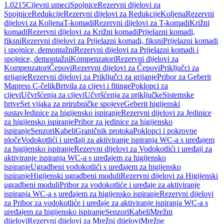
1.0215
Cijevni umeci
Spojnice
Rezervni dijelovi za
Spojnice
Redukcije
Rezervni dijelovi za Redukcije
Koljena
Rezervni
dijelovi za Koljena
T-komadi
Rezervni dijelovi za T-komadi
Križni
komadi
Rezervni dijelovi za Križni komadi
Prijelazni komadi,
fiksni
Rezervni dijelovi za Prijelazni komadi, fiksni
Prijelazni komadi
i spojnice, demontažni
Rezervni dijelovi za Prijelazni komadi i
spojnice, demontažni
Kompenzatori
Rezervni dijelovi za
Kompenzatori
Čepovi
Rezervni dijelovi za Čepovi
Priključci za
grijanje
Rezervni dijelovi za Priključci za grijanje
Pribor za Geberit
Mapress C-čelik
Brtvila za cijevi i fitinge
Poklopci za
cijevi
Učvršćenja za cijevi
Učvršćenja za priključke
Sistemske
brtve
Set vijaka za prirubničke spojeve
Geberit higijenski
sustav
Jedinice za higijensko ispiranje
Rezervni dijelovi za Jedinice
za higijensko ispiranje
Pribor za jedinice za higijensko
ispiranje
Senzori
Kabeli
Graničnik protoka
Poklopci i pokrovne
ploče
Vodokotlići i uređaji za aktiviranje ispiranja WC-a s uređajem
za higijensko ispiranje
Rezervni dijelovi za Vodokotlići i uređaji za
aktiviranje ispiranja WC-a s uređajem za higijensko
ispiranje
Ugradbeni vodokotlići s uređajem za higijensko
ispiranje
Higijenski ugradbeni moduli
Rezervni dijelovi za Higijenski
ugradbeni moduli
Pribor za vodokotliće i uređaje za aktiviranje
ispiranja WC-a s uređajem za higijensko ispiranje
Rezervni dijelovi
za Pribor za vodokotliće i uređaje za aktiviranje ispiranja WC-a s
uređajem za higijensko ispiranje
Senzori
Kabeli
Mrežni
dijelovi
Rezervni dijelovi za Mrežni dijelovi
Mrežne