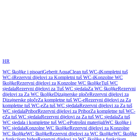
HR
WC školjke i pisoari
Geberit AquaClean tuš WC-i
Kompletni tuš
WC-i
Rezervni dijelovi za Kompletni tuš WC-i
Konzolne WC
školjke
Rezervni dijelovi za Konzolne WC školjke
Tuš WC
sjedala
Rezervni dijelovi za Tuš WC sjedala
Za WC školjke
Rezervni
dijelovi za Za WC školjke
Dizajnerske ploče
Rezervni dijelovi za
Dizajnerske ploče
Za kompletne tuš WC-e
Rezervni dijelovi za Za
kompletne tuš WC-e
Za tuš WC sjedala
Rezervni dijelovi za Za tuš
WC sjedala
Pribor
Rezervni dijelovi za Pribor
Za kompletne tuš WC-
e
Za tuš WC sjedala
Rezervni dijelovi za Za tuš WC sjedala
Za tuš
WC sjedala i kompletne tuš WC-e
Potrošni materijali
WC školjke i
WC sjedala
Konzolne WC školjke
Rezervni dijelovi za Konzolne
WC školjke
WC školjke
Rezervni dijelovi za WC školjke
WC školjke
s funkcijom bidea
Rezervni dijelovi za WC školjke s funkcijom