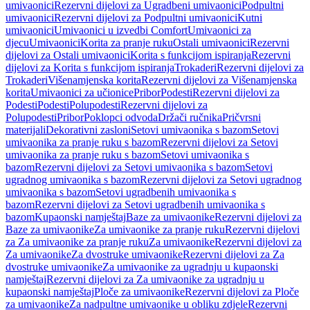
umivaonici
Rezervni dijelovi za Ugradbeni umivaonici
Podpultni
umivaonici
Rezervni dijelovi za Podpultni umivaonici
Kutni
umivaonici
Umivaonici u izvedbi Comfort
Umivaonici za
djecu
Umivaonici
Korita za pranje ruku
Ostali umivaonici
Rezervni
dijelovi za Ostali umivaonici
Korita s funkcijom ispiranja
Rezervni
dijelovi za Korita s funkcijom ispiranja
Trokaderi
Rezervni dijelovi za
Trokaderi
Višenamjenska korita
Rezervni dijelovi za Višenamjenska
korita
Umivaonici za učionice
Pribor
Podesti
Rezervni dijelovi za
Podesti
Podesti
Polupodesti
Rezervni dijelovi za
Polupodesti
Pribor
Poklopci odvoda
Držači ručnika
Pričvrsni
materijali
Dekorativni zasloni
Setovi umivaonika s bazom
Setovi
umivaonika za pranje ruku s bazom
Rezervni dijelovi za Setovi
umivaonika za pranje ruku s bazom
Setovi umivaonika s
bazom
Rezervni dijelovi za Setovi umivaonika s bazom
Setovi
ugradnog umivaonika s bazom
Rezervni dijelovi za Setovi ugradnog
umivaonika s bazom
Setovi ugradbenih umivaonika s
bazom
Rezervni dijelovi za Setovi ugradbenih umivaonika s
bazom
Kupaonski namještaj
Baze za umivaonike
Rezervni dijelovi za
Baze za umivaonike
Za umivaonike za pranje ruku
Rezervni dijelovi
za Za umivaonike za pranje ruku
Za umivaonike
Rezervni dijelovi za
Za umivaonike
Za dvostruke umivaonike
Rezervni dijelovi za Za
dvostruke umivaonike
Za umivaonike za ugradnju u kupaonski
namještaj
Rezervni dijelovi za Za umivaonike za ugradnju u
kupaonski namještaj
Ploče za umivaonike
Rezervni dijelovi za Ploče
za umivaonike
Za nadpultne umivaonike u obliku zdjele
Rezervni