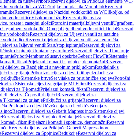
 Elementi za tuševe
Pribor
Rezervni dijelovi za Pribor
Za elemente WC-
zidni vodokotlići za WC školjke, od plastike
Monoblok
Rezervni
keramike
Rezervni dijelovi za Nazidni vodokotlići za WC školjke, od
zidne vodokotliće
Visokomontažni
Rezervni dijelovi za
ce, rozete i zastojni ulošci
Potrošni materijal
Izljevni ventili
Ugradbeni
za Ugradbeni vodokotlići Omega
Ugradbeni vodokotlići Delta
Rezervni
idne vodokotliće
Rezervni dijelovi za Uljevni ventili za nazidne
ke vodokotliće
Rezervni dijelovi za Uljevni ventili za keramičke
jelovi za Izljevni ventili
Start/stop ispiranje
Rezervni dijelovi za
ičinsko ispiranje
Unutarnje garniture
Rezervni dijelovi za Unutarnje
spiranje
Pribor
Membrane
Sustavi opskrbe
Geberit FlowFit
Sistemske
 komadi, fiksni
Prijelazni komadi i spojnice, demontažni
Rezervni
ni dijelovi za Razdjelnici s navojnim priključkom
Razdjelnik s
jučci za grijanje
Pribor
Izolacije za cijevi i fitinge
Izolacije za
 priključke
Sistemske brtve
Set vijaka za prirubničke spojeve
Potrošni
elovi za Sistemske cijevi za grijanje ML
Fitinzi
Rezervni dijelovi za
 dijelovi za T-komadi
Prijelazni komadi, fiksni
Rezervni dijelovi za
i dijelovi za Čepovi
Priključci
Rezervni dijelovi za
za T-komadi za grijanje
Priključci za grijanje
Rezervni dijelovi za
jučke
Poklopci za cijevi
Učvršćenja za cijevi
Učvršćenja za
s inox
Rezervni dijelovi za Geberit Mapress inox
Sistemske cijevi
e
Rezervni dijelovi za Spojnice
Redukcije
Rezervni dijelovi za
i komadi, fiksni
Prijelazni komadi i spojnice, demontažni
Rezervni
jučci
Rezervni dijelovi za Priključci
Geberit Mapress inox,
e
Rezervni dijelovi za Spojnice
Redukcije
Rezervni dijelovi za