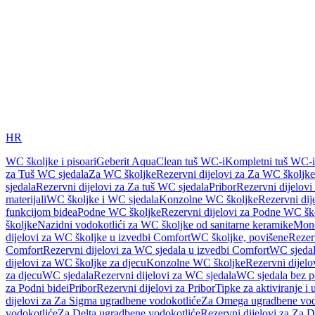
HR
WC školjke i pisoari
Geberit AquaClean tuš WC-i
Kompletni tuš WC-i
za Tuš WC sjedala
Za WC školjke
Rezervni dijelovi za Za WC školjke
sjedala
Rezervni dijelovi za Za tuš WC sjedala
Pribor
Rezervni dijelovi
materijali
WC školjke i WC sjedala
Konzolne WC školjke
Rezervni di
funkcijom bidea
Podne WC školjke
Rezervni dijelovi za Podne WC šk
školjke
Nazidni vodokotlići za WC školjke od sanitarne keramike
Mon
dijelovi za WC školjke u izvedbi Comfort
WC školjke, povišene
Rezer
Comfort
Rezervni dijelovi za WC sjedala u izvedbi Comfort
WC sjeda
dijelovi za WC školjke za djecu
Konzolne WC školjke
Rezervni dijel
za djecu
WC sjedala
Rezervni dijelovi za WC sjedala
WC sjedala bez p
za Podni bidei
Pribor
Rezervni dijelovi za Pribor
Tipke za aktiviranje i 
dijelovi za Za Sigma ugradbene vodokotliće
Za Omega ugradbene vod
vodokotliće
Za Delta ugradbene vodokotliće
Rezervni dijelovi za Za 