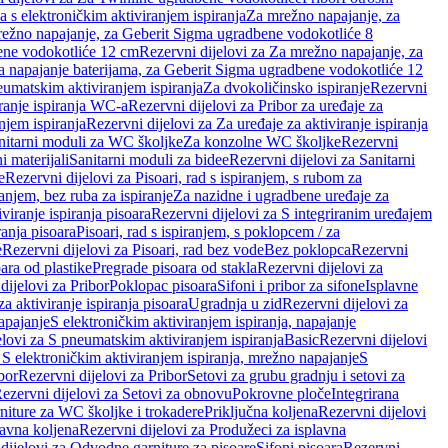
a s elektroničkim aktiviranjem ispiranja
Za mrežno napajanje, za
ežno napajanje, za Geberit Sigma ugradbene vodokotliće 8
ene vodokotliće 12 cm
Rezervni dijelovi za Za mrežno napajanje, za
Za napajanje baterijama, za Geberit Sigma ugradbene vodokotliće 12
neumatskim aktiviranjem ispiranja
Za dvokoličinsko ispiranje
Rezervni
iranje ispiranja WC-a
Rezervni dijelovi za Pribor za uređaje za
njem ispiranja
Rezervni dijelovi za Za uređaje za aktiviranje ispiranja
anitarni moduli za WC školjke
Za konzolne WC školjke
Rezervni
i materijali
Sanitarni moduli za bidee
Rezervni dijelovi za Sanitarni
e
Rezervni dijelovi za Pisoari, rad s ispiranjem, s rubom za
ranjem, bez ruba za ispiranje
Za nazidne i ugradbene uređaje za
viranje ispiranja pisoara
Rezervni dijelovi za S integriranim uređajem
ranja pisoara
Pisoari, rad s ispiranjem, s poklopcem / za
e
Rezervni dijelovi za Pisoari, rad bez vode
Bez poklopca
Rezervni
ara od plastike
Pregrade pisoara od stakla
Rezervni dijelovi za
dijelovi za Pribor
Poklopac pisoara
Sifoni i pribor za sifone
Isplavne
za aktiviranje ispiranja pisoara
Ugradnja u zid
Rezervni dijelovi za
apajanje
S elektroničkim aktiviranjem ispiranja, napajanje
elovi za S pneumatskim aktiviranjem ispiranja
Basic
Rezervni dijelovi
 S elektroničkim aktiviranjem ispiranja, mrežno napajanje
S
bor
Rezervni dijelovi za Pribor
Setovi za grubu gradnju i setovi za
ezervni dijelovi za Setovi za obnovu
Pokrovne ploče
Integrirana
niture za WC školjke i trokadere
Priključna koljena
Rezervni dijelovi
lavna koljena
Rezervni dijelovi za Produžeci za isplavna
dijelovi za Odvodne garniture za pisoare
Sifoni pisoara
Rezervni