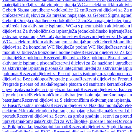
materijali
Uređaji za aktiviranje ispiranja WC-a s elektroničkim aktivir
Geberit Sigma ugradbene vodokotliće 12 cm
Rezervni dijelovi za Za
cm
Rezervni dijelovi za Za mrežno napajanje, za Geberit Sigma ugra
Geberit Omega ugradbene vodokotliće 12 cm
Za napajanje baterijam
cm
Uređaji za aktiviranje ispiranja WC-a s pneumatskim aktiviranjem i
dijelovi za Za dvokoličinsko ispiranje
Za jednokoličinsko ispiranje
Reze
aktiviranje ispiranja WC-a
Ugradni setovi
Rezervni dijelovi za Ugradni
WC-a s elektroničkim aktiviranjem ispiranja
Spojevi
Geberit Monolith 
dijelovi za Za konzolne WC školjke
Za podne WC školjke
Rezervni di
moduli za bidee
Za konzolne i podne bidee
Rezervni dijelovi za Za ko
ispiranje
Bez poklopca
Rezervni dijelovi za Bez poklopca
Pisoari, rad 
aktiviranje ispiranja pisoara
Rezervni dijelovi za Za nazidne i ugradbene
za aktiviranje ispiranja pisoara
Za integrirani uređaj za aktiviranje ispi
poklopac
Rezervni dijelovi za Pisoari, rad s ispiranjem, s poklopcem /
dijelovi za Bez poklopca
Pregrade pisoara
Rezervni dijelovi za Pregrad
Pregrade pisoara od stakla
Pregrade pisoara od sanitarne keramike
Reze
cijevi, isplavna koljena i prijelazni komadi
Rezervni dijelovi za Isplavn
Ugradnja u zid
S elektroničkim aktiviranjem ispiranja, mrežno napajan
baterijama
Rezervni dijelovi za S elektroničkim aktiviranjem ispiranja,
za Basic
Nazidna montaža
Rezervni dijelovi za Nazidna montaža
S ele
elektroničkim aktiviranjem ispiranja, napajanje baterijama
Rezervni dij
preradu
Rezervni dijelovi za Setovi za grubu gradnju i setovi za prera
upravljanja
Pomagala
Priključci za WC školjke, pisoare i bidee
Odvodne
za Priključna koljena
Spojni komadi
Rezervni dijelovi za Spojni komad
koljena
Priključci od PVC-a
Rezervni dijelovi za Priključci od PVC-a
B