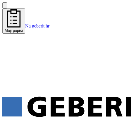
Na geberit.hr
Moji popisi