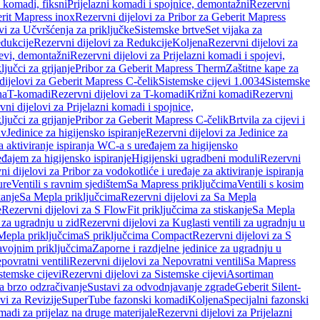
i komadi, fiksni
Prijelazni komadi i spojnice, demontažni
Rezervni
rit Mapress inox
Rezervni dijelovi za Pribor za Geberit Mapress
vi za Učvršćenja za priključke
Sistemske brtve
Set vijaka za
dukcije
Rezervni dijelovi za Redukcije
Koljena
Rezervni dijelovi za
jevi, demontažni
Rezervni dijelovi za Prijelazni komadi i spojevi,
ljučci za grijanje
Pribor za Geberit Mapress Therm
Zaštitne kape za
dijelovi za Geberit Mapress C-čelik
Sistemske cijevi 1.0034
Sistemske
na
T-komadi
Rezervni dijelovi za T-komadi
Križni komadi
Rezervni
ni dijelovi za Prijelazni komadi i spojnice,
ljučci za grijanje
Pribor za Geberit Mapress C-čelik
Brtvila za cijevi i
av
Jedinice za higijensko ispiranje
Rezervni dijelovi za Jedinice za
za aktiviranje ispiranja WC-a s uređajem za higijensko
đajem za higijensko ispiranje
Higijenski ugradbeni moduli
Rezervni
i dijelovi za Pribor za vodokotliće i uređaje za aktiviranje ispiranja
ure
Ventili s ravnim sjedištem
Sa Mapress priključcima
Ventili s kosim
kanje
Sa Mepla priključcima
Rezervni dijelovi za Sa Mepla
e
Rezervni dijelovi za S FlowFit priključcima za stiskanje
Sa Mepla
i za ugradnju u zid
Rezervni dijelovi za Kuglasti ventili za ugradnju u
 Mepla priključcima
S priključcima Compact
Rezervni dijelovi za S
avojnim priključcima
Zaporne i razdjelne jedinice za ugradnju u
povratni ventili
Rezervni dijelovi za Nepovratni ventili
Sa Mapress
stemske cijevi
Rezervni dijelovi za Sistemske cijevi
Asortiman
za brzo odzračivanje
Sustavi za odvodnjavanje zgrade
Geberit Silent-
vi za Revizije
SuperTube fazonski komadi
Koljena
Specijalni fazonski
madi za prijelaz na druge materijale
Rezervni dijelovi za Prijelazni