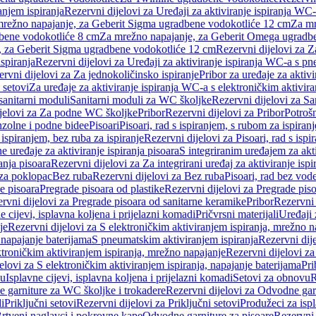
anjem ispiranja
Rezervni dijelovi za Uređaji za aktiviranje ispiranja WC-
 mrežno napajanje, za Geberit Sigma ugradbene vodokotliće 12 cm
Za mr
dbene vodokotliće 8 cm
Za mrežno napajanje, za Geberit Omega ugradb
a, za Geberit Sigma ugradbene vodokotliće 12 cm
Rezervni dijelovi za 
spiranja
Rezervni dijelovi za Uređaji za aktiviranje ispiranja WC-a s p
rvni dijelovi za Za jednokoličinsko ispiranje
Pribor za uređaje za aktiv
 setovi
Za uređaje za aktiviranje ispiranja WC-a s elektroničkim aktivira
sanitarni moduli
Sanitarni moduli za WC školjke
Rezervni dijelovi za S
jelovi za Za podne WC školjke
Pribor
Rezervni dijelovi za Pribor
Potrošn
nzolne i podne bidee
Pisoari
Pisoari, rad s ispiranjem, s rubom za ispiranj
s ispiranjem, bez ruba za ispiranje
Rezervni dijelovi za Pisoari, rad s ispi
 uređaje za aktiviranje ispiranja pisoara
S integriranim uređajem za akti
ranja pisoara
Rezervni dijelovi za Za integrirani uređaj za aktiviranje ispi
 za poklopac
Bez ruba
Rezervni dijelovi za Bez ruba
Pisoari, rad bez vod
e pisoara
Pregrade pisoara od plastike
Rezervni dijelovi za Pregrade piso
rvni dijelovi za Pregrade pisoara od sanitarne keramike
Pribor
Rezervni 
e cijevi, isplavna koljena i prijelazni komadi
Pričvrsni materijali
Uređaji 
je
Rezervni dijelovi za S elektroničkim aktiviranjem ispiranja, mrežno n
 napajanje baterijama
S pneumatskim aktiviranjem ispiranja
Rezervni dij
ktroničkim aktiviranjem ispiranja, mrežno napajanje
Rezervni dijelovi za
elovi za S elektroničkim aktiviranjem ispiranja, napajanje baterijama
Pri
du
Isplavne cijevi, isplavna koljena i prijelazni komadi
Setovi za obnovu
R
 garniture za WC školjke i trokadere
Rezervni dijelovi za Odvodne gar
i
Priključni setovi
Rezervni dijelovi za Priključni setovi
Produžeci za isp
rtveni naglavci i pokrovne kape
Odvodne garniture za pisoare
Rezervni 