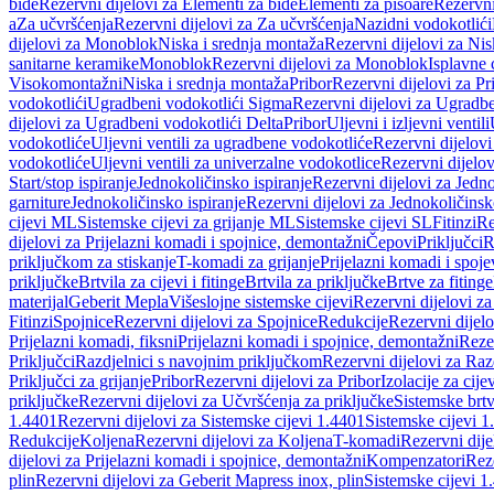
bide
Rezervni dijelovi za Elementi za bide
Elementi za pisoare
Rezervni
a
Za učvršćenja
Rezervni dijelovi za Za učvršćenja
Nazidni vodokotlići
dijelovi za Monoblok
Niska i srednja montaža
Rezervni dijelovi za Nis
sanitarne keramike
Monoblok
Rezervni dijelovi za Monoblok
Isplavne 
Visokomontažni
Niska i srednja montaža
Pribor
Rezervni dijelovi za Pr
vodokotlići
Ugradbeni vodokotlići Sigma
Rezervni dijelovi za Ugradb
dijelovi za Ugradbeni vodokotlići Delta
Pribor
Uljevni i izljevni ventili
vodokotliće
Uljevni ventili za ugradbene vodokotliće
Rezervni dijelovi
vodokotliće
Uljevni ventili za univerzalne vodokotlice
Rezervni dijelov
Start/stop ispiranje
Jednokoličinsko ispiranje
Rezervni dijelovi za Jedno
garniture
Jednokoličinsko ispiranje
Rezervni dijelovi za Jednokoličinsk
cijevi ML
Sistemske cijevi za grijanje ML
Sistemske cijevi SL
Fitinzi
Re
dijelovi za Prijelazni komadi i spojnice, demontažni
Čepovi
Priključci
R
priključkom za stiskanje
T-komadi za grijanje
Prijelazni komadi i spoje
priključke
Brtvila za cijevi i fitinge
Brtvila za priključke
Brtve za fitinge
materijal
Geberit Mepla
Višeslojne sistemske cijevi
Rezervni dijelovi za
Fitinzi
Spojnice
Rezervni dijelovi za Spojnice
Redukcije
Rezervni dijel
Prijelazni komadi, fiksni
Prijelazni komadi i spojnice, demontažni
Rezer
Priključci
Razdjelnici s navojnim priključkom
Rezervni dijelovi za Raz
Priključci za grijanje
Pribor
Rezervni dijelovi za Pribor
Izolacije za cijev
priključke
Rezervni dijelovi za Učvršćenja za priključke
Sistemske brt
1.4401
Rezervni dijelovi za Sistemske cijevi 1.4401
Sistemske cijevi 1
Redukcije
Koljena
Rezervni dijelovi za Koljena
T-komadi
Rezervni dij
dijelovi za Prijelazni komadi i spojnice, demontažni
Kompenzatori
Rez
plin
Rezervni dijelovi za Geberit Mapress inox, plin
Sistemske cijevi 1