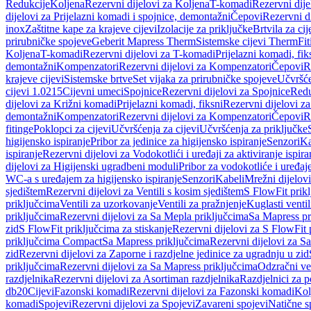
Redukcije
Koljena
Rezervni dijelovi za Koljena
T-komadi
Rezervni dij
dijelovi za Prijelazni komadi i spojnice, demontažni
Čepovi
Rezervni d
inox
Zaštitne kape za krajeve cijevi
Izolacije za priključke
Brtvila za cije
prirubničke spojeve
Geberit Mapress Therm
Sistemske cijevi Therm
Fit
Koljena
T-komadi
Rezervni dijelovi za T-komadi
Prijelazni komadi, fik
demontažni
Kompenzatori
Rezervni dijelovi za Kompenzatori
Čepovi
R
krajeve cijevi
Sistemske brtve
Set vijaka za prirubničke spojeve
Učvršće
cijevi 1.0215
Cijevni umeci
Spojnice
Rezervni dijelovi za Spojnice
Redu
dijelovi za Križni komadi
Prijelazni komadi, fiksni
Rezervni dijelovi za
demontažni
Kompenzatori
Rezervni dijelovi za Kompenzatori
Čepovi
R
fitinge
Poklopci za cijevi
Učvršćenja za cijevi
Učvršćenja za priključke
higijensko ispiranje
Pribor za jedinice za higijensko ispiranje
Senzori
Ka
ispiranje
Rezervni dijelovi za Vodokotlići i uređaji za aktiviranje ispi
dijelovi za Higijenski ugradbeni moduli
Pribor za vodokotliće i uređaj
WC-a s uređajem za higijensko ispiranje
Senzori
Kabeli
Mrežni dijelovi
sjedištem
Rezervni dijelovi za Ventili s kosim sjedištem
S FlowFit prikl
priključcima
Ventili za uzorkovanje
Ventili za pražnjenje
Kuglasti ventil
priključcima
Rezervni dijelovi za Sa Mepla priključcima
Sa Mapress pr
zid
S FlowFit priključcima za stiskanje
Rezervni dijelovi za S FlowFit 
priključcima Compact
Sa Mapress priključcima
Rezervni dijelovi za S
zid
Rezervni dijelovi za Zaporne i razdjelne jedinice za ugradnju u zid
priključcima
Rezervni dijelovi za Sa Mapress priključcima
Odzračni ven
razdjelnika
Rezervni dijelovi za Asortiman razdjelnika
Razdjelnici za p
db20
Cijevi
Fazonski komadi
Rezervni dijelovi za Fazonski komadi
Kol
komadi
Spojevi
Rezervni dijelovi za Spojevi
Zavareni spojevi
Natične s