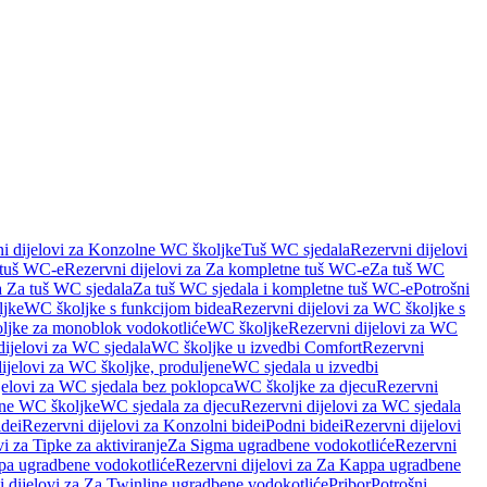
i dijelovi za Konzolne WC školjke
Tuš WC sjedala
Rezervni dijelovi
 tuš WC-e
Rezervni dijelovi za Za kompletne tuš WC-e
Za tuš WC
a Za tuš WC sjedala
Za tuš WC sjedala i kompletne tuš WC-e
Potrošni
ljke
WC školjke s funkcijom bidea
Rezervni dijelovi za WC školjke s
oljke za monoblok vodokotliće
WC školjke
Rezervni dijelovi za WC
dijelovi za WC sjedala
WC školjke u izvedbi Comfort
Rezervni
ijelovi za WC školjke, produljene
WC sjedala u izvedbi
jelovi za WC sjedala bez poklopca
WC školjke za djecu
Rezervni
dne WC školjke
WC sjedala za djecu
Rezervni dijelovi za WC sjedala
dei
Rezervni dijelovi za Konzolni bidei
Podni bidei
Rezervni dijelovi
i za Tipke za aktiviranje
Za Sigma ugradbene vodokotliće
Rezervni
a ugradbene vodokotliće
Rezervni dijelovi za Za Kappa ugradbene
 dijelovi za Za Twinline ugradbene vodokotliće
Pribor
Potrošni