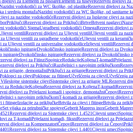
 dijelovi za Elementi za pisoare
Elementi za tuševe
Rezervni dijelovi za
Nazidni vodokotlići za WC školjke, od plastike
Rezervni dijelovi za Na
ka i srednja montaža
Nazidni vodokotlići za WC školjke, od sanitarne 
cijevi za nazidne vodokotliće
Rezervni dijelovi za Isplavne cijevi za na
ibor
Priključci
Rezervni dijelovi za Priključci
Brtve
Brtveni naglavci
Nazuvi
eni vodokotlići Sigma
Ugradbeni vodokotlići Omega
Rezervni dijelovi 
Uljevni ventili
Rezervni dijelovi za Uljevni ventili
Uljevni ventili za naz
 za Uljevni ventili za ugradbene vodokotliće
Uljevni ventili za keramič
i za Uljevni ventili za univerzalne vodokotlice
Izljevni ventili
Rezervni di
količinsko ispiranje
Dvokoličinsko ispiranje
Rezervni dijelovi za Dvokol
o ispiranje
Dvokoličinsko ispiranje
Rezervni dijelovi za Dvokoličinsko i
zervni dijelovi za Fitinzi
Spojnice
Redukcije
Koljena
T-komadi
Prijelazni
ezervni dijelovi za Priključci
Razdjelnici s navojnim priključkom
Rezerv
vi za grijanje, demontažni
Priključci za grijanje
Rezervni dijelovi za Prikl
Poklopci za cijevi
Poklopac za fitinge
Učvršćenja za cijevi
Učvršćenja za
 Višeslojne sistemske cijevi
Sistemske cijevi za grijanje ML
Rezervni dij
ovi za Redukcije
Koljena
Rezervni dijelovi za Koljena
T-komadi
Rezervni
vni dijelovi za Prijelazni komadi i spojnice, demontažni
Čepovi
Rezervn
djelnici s navojnim priključkom
T-komadi za grijanje
Rezervni dijelovi 
i i fitinge
Izolacije za priključke
Brtvila za cijevi i fitinge
Brtvila za prikl
ve
Set vijaka za prirubničke spojeve
Geberit Mapress inox
Geberit Mapres
.4521
Rezervni dijelovi za Sistemske cijevi 1.4521
Cijevni umeci
Spojnic
elovi za T-komadi
Prijelazni komadi, fiksni
Rezervni dijelovi za Prijelazn
ervni dijelovi za Kompenzatori
Čepovi
Rezervni dijelovi za Čepovi
Prikl
.4401
Rezervni dijelovi za Sistemske cijevi 1.4401
Cijevni umeci
Spojnic