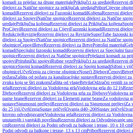
komadi za prijelaz na druge materijale
Priključci za uređaje
Rezervni di
dijelovi za Natične spojnice za priključak uređaja
Pribor
Cijevne obujm
komadi
Rezervni dijelovi za Fazonski komadi
Koljena
Rezervni dijelov
dijelovi za Spojevi
Natične spojnice
Rezervni dijelovi za Natične spojn
uređaje
Priključna koljena
Rezervni dijelovi za Priključna koljena
Spojn
Pro
Cijevi
Rezervni dijelovi za Cijevi
Fazonski komadi
Rezervni dijelo
Redukcije
Revizije
Rezervni dijelovi za Revizije
SuperTube fazonski k
dijelovi za Spojevi
Natične spojnice
Rezervni dijelovi za Natične spojn
obujmice
Čepovi
Brtve
Rezervni dijelovi za Brtve
Potrošni materijal
Geb
komadi
Specijalni fazonski komadi
Rezervni dijelovi za Specijalni fa
spojnice
Rezervni dijelovi za Natične spojnice
Prijelazni komadi za pri
spojevi
Prirubnički spojevi
Rubne veze
Priključci za uređaje
Rezervni di
spojnice
Spojni komadi
Rezervni dijelovi za Spojni komadi
Sifoni s vi
obujmice
Učvršćenja za cijevne obujmice
Noseći žljebovi
Čepovi
Brtve
požara
Zaštita od požara za kanalizacijske sustave
Rezervni dijelovi za
zvuka koja se širi zrakom
Zaštita od vlage
Brtvila
Odzračni ventili za 
grla
Rezervni dijelovi za Vodolovna grla
Vodolovna grla do 12 l/s
Rezer
žljebove
Rezervni dijelovi za Vodolovna grla za žljebove
Vodolovna grl
parne brane
Rezervni dijelovi za Elementi parne brane
Za vodolovna gr
sustave
Sigurnosni preljevi
Rezervni dijelovi za Sigurnosni preljevi
Za v
do 25 l/s
Učvršćenja
Sustav pričvršćivanja d40–200
Sustav pričvršćiv
krovno odvodnjavanje
Vodolovna grla
Rezervni dijelovi za Vodolovna
unutarnjih i vanjskih površina
Rezervni dijelovi za Odvodnjavanje unut
cm
Rezervni dijelovi za Podni odvodi za balkone i terase, 10 x 10 cm
P
Podni odvodi za balkone i terase, 13 x 13 cm
Pribor
Rezervni dijelovi 