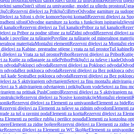
štedu prostora
Direktni samočisteći sifoni za umivaonike
Rezervni dijelo
irektni samočisteći sifoni za umivaonike, model za uštedu prostora
Ugrad
ljučci
Rezervni dijelovi za Priključci
Brtve
Odvodne garniture za sudope
ijelovi za Sifoni s dvije komore
Spojni komadi
Rezervni dijelovi za Sp
radbeni sifoni
Odvodne garniture za korita s funkcijom ispiranja
Izljevni
š kanalice
Rezervni dijelovi za Tuš kanalice
Pribor za tuš kanalice
Rezerv
jelovi za Pribor za podne sifone za tuš
Zidni odvodi
Rezervni dijelovi z
kade i površine za tuširanje
Površine za tuširanje od mineralnog materij
neralnog materijala
Montažni elementi
Rezervni dijelovi za Montažni ele
dijelovi za Kabine, pregradne stijene i vrata za tuš prostor
Tuš kabine
Re
 dijelovi za Vrata za tuš prostor
Pribor
Rezervni dijelovi za Pribor
Kutije
i za Kutije za odlaganje za niše
Pribor
Priključci za tuševe i kade
Odvodne
em odvoda
Poklopci odvoda
Rezervni dijelovi za Poklopci odvoda
Odvodn
em odvoda
Bez poklopca odvoda
Rezervni dijelovi za Bez poklopca odv
 tuš kade Sestra
Bez poklopca odvoda
Rezervni dijelovi za Bez poklop
jelovi za S aktiviranjem odvrtanjem
Setovi za finu montažu aktiviranja
elovi za S aktiviranjem odvrtanjem i priključkom vode
Setovi za finu mo
viranjem na pritisak PushControl
Rezervni dijelovi za S aktiviranjem na
onstrukcije
Rezervni dijelovi za Nosive konstrukcije
Montažni elementi
R
aonike
Rezervni dijelovi za Elementi za umivaonike
Elementi za bide
Rez
Rezervni dijelovi za Elementi za tuševe sa zidnim odvodom
Elementi za
grade za tuš u ravnini poda
Elementi za korita
Rezervni dijelovi za Eleme
za Elementi za perilice rublja i perilice posuđa
Elementi za konzolna opt
opere
Elementi za zidne bojlere
Rezervni dijelovi za Elementi za zidne b
ke
Rezervni dijelovi za Elementi za WC školjke
Elementi za umivaonike