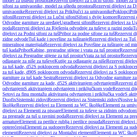
model za uštedu prostora
Rezervni dijelovi za Lučni sifoni, model za u
sifoni za umivaonike, model za uštedu prostora
Rezervni dijelovi za D
umivaonike
Rezervni dijelovi za Priključci za umivaonike
Poklopci
Prik
sifoni
Rezervni dijelovi za Lučni sifoni
Sifoni s dvije komore
Rezervni d
Odvodne garniture za uređaje
Ugradbeni sifoni
Rezervni dijelovi za Ug
poda
Rezervni dijelovi za Rješenja odvodnje za tuševe u razini poda
Tu
dijelovi za Podni sifoni za tuš
Pribor za podne sifone za tuš
Rezervni di
zidne odvode
Tuš kade i površine za tuširanje
Rezervni dijelovi za Tuš 
mineralnog materijala
Rezervni dijelovi za Površine za tuširanje od mi
tuš kada
Pribor
Kabine, pregradne stijene i vrata za tuš prostor
Rezervni 
dijelovi za Pregradne stijene za tuš prostor
Vrata za tuš prostor
Rezervni
odlaganje za niše za tuševe
Kutije za odlaganje za niše
Rezervni dijelov
za tuš kade, d52
S poklopcem odvoda
Rezervni dijelovi za S poklopc
za tuš kade, d90
S poklopcem odvoda
Rezervni dijelovi za S poklopc
garniture za tuš kade Sestra
Rezervni dijelovi za Odvodne garniture za
Odvodne garniture za kade, d52
S aktiviranjem odvrtanjem
Rezervni di
odvrtanjem
S aktiviranjem odvrtanjem i priključkom vode
Rezervni dij
Setovi za finu montažu aktiviranja odvrtanjem i priključka vode
S akti
Duofix
Sistemski zidovi
Rezervni dijelovi za Sistemski zidovi
Nosive k
školjke
Rezervni dijelovi za Elementi za WC školjke
Elementi za umiv
dijelovi za Elementi za pisoare
Elementi za tuševe sa zidnim odvodom
za pregrade za tuš u ravnini poda
Rezervni dijelovi za Elementi za pre
armature
Elementi za perilice rublja i perilice posuđa
Rezervni dijelovi 
opterećenja
Elementi za sudopere
Rezervni dijelovi za Elementi za sud
elementi
Rezervni dijelovi za Montažni elementi
Elementi za WC školj