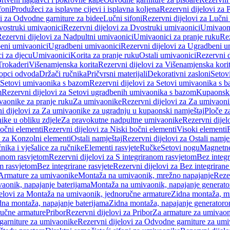
foni
Produžeci za isplavne cijevi i isplavna koljena
Rezervni dijelovi za P
i za Odvodne garniture za bidee
Lučni sifoni
Rezervni dijelovi za Lučni 
ostruki umivaonici
Rezervni dijelovi za Dvostruki umivaonici
Umivaoni
ezervni dijelovi za Nadpultni umivaonici
Umivaonici za pranje ruku
Rez
beni umivaonici
Ugradbeni umivaonici
Rezervni dijelovi za Ugradbeni u
i za djecu
Umivaonici
Korita za pranje ruku
Ostali umivaonici
Rezervni d
Trokaderi
Višenamjenska korita
Rezervni dijelovi za Višenamjenska kori
opci odvoda
Držači ručnika
Pričvrsni materijali
Dekorativni zasloni
Setov
Setovi umivaonika s bazom
Rezervni dijelovi za Setovi umivaonika s 
m
Rezervni dijelovi za Setovi ugradbenih umivaonika s bazom
Kupaonski
vaonike za pranje ruku
Za umivaonike
Rezervni dijelovi za Za umivaon
i dijelovi za Za umivaonike za ugradnju u kupaonski namještaj
Ploče z
ike u obliku zdjele
Za pravokutne nadpultne umivaonike
Rezervni dije
očni elementi
Rezervni dijelovi za Niski bočni elementi
Visoki elementi
i za Konzolni elementi
Ostali namještaj
Rezervni dijelovi za Ostali namje
nika i vješalice za ručnike
Elementi rasvjete
Ručke
Setovi nogu
Magnetne
ranom rasvjetom
Rezervni dijelovi za S integriranom rasvjetom
Bez integr
om rasvjetom
Bez integrirane rasvjete
Rezervni dijelovi za Bez integrirane
 Armature za umivaonike
Montaža na umivaonik, mrežno napajanje
Reze
aonik, napajanje baterijama
Montaža na umivaonik, napajanje generat
jelovi za Montaža na umivaonik, jednoručne armature
Zidna montaža, m
dna montaža, napajanje baterijama
Zidna montaža, napajanje generator
ručne armature
Pribor
Rezervni dijelovi za Pribor
Za armature za umivao
arniture za umivaonike
Rezervni dijelovi za Odvodne garniture za um