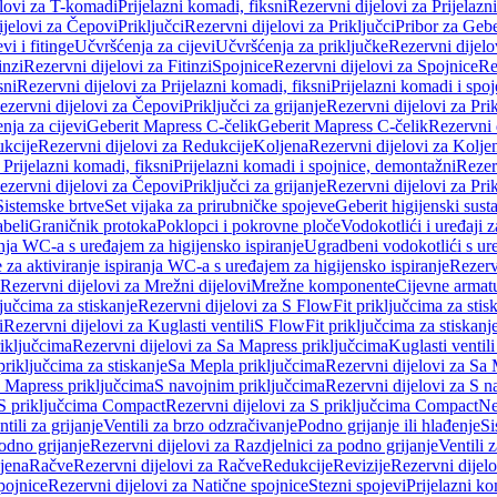
elovi za T-komadi
Prijelazni komadi, fiksni
Rezervni dijelovi za Prijelazn
ijelovi za Čepovi
Priključci
Rezervni dijelovi za Priključci
Pribor za Gebe
vi i fitinge
Učvršćenja za cijevi
Učvršćenja za priključke
Rezervni dijelo
inzi
Rezervni dijelovi za Fitinzi
Spojnice
Rezervni dijelovi za Spojnice
Re
sni
Rezervni dijelovi za Prijelazni komadi, fiksni
Prijelazni komadi i spo
ezervni dijelovi za Čepovi
Priključci za grijanje
Rezervni dijelovi za Prik
nja za cijevi
Geberit Mapress C-čelik
Geberit Mapress C-čelik
Rezervni 
kcije
Rezervni dijelovi za Redukcije
Koljena
Rezervni dijelovi za Kolje
 Prijelazni komadi, fiksni
Prijelazni komadi i spojnice, demontažni
Rezerv
ezervni dijelovi za Čepovi
Priključci za grijanje
Rezervni dijelovi za Prik
Sistemske brtve
Set vijaka za prirubničke spojeve
Geberit higijenski sust
beli
Graničnik protoka
Poklopci i pokrovne ploče
Vodokotlići i uređaji 
ranja WC-a s uređajem za higijensko ispiranje
Ugradbeni vodokotlići s ure
e za aktiviranje ispiranja WC-a s uređajem za higijensko ispiranje
Rezervn
Rezervni dijelovi za Mrežni dijelovi
Mrežne komponente
Cijevne armat
jučcima za stiskanje
Rezervni dijelovi za S FlowFit priključcima za stis
i
Rezervni dijelovi za Kuglasti ventili
S FlowFit priključcima za stiskanj
iključcima
Rezervni dijelovi za Sa Mapress priključcima
Kuglasti ventil
priključcima za stiskanje
Sa Mepla priključcima
Rezervni dijelovi za Sa
a Mapress priključcima
S navojnim priključcima
Rezervni dijelovi za S n
S priključcima Compact
Rezervni dijelovi za S priključcima Compact
Ne
tili za grijanje
Ventili za brzo odzračivanje
Podno grijanje ili hlađenje
Si
odno grijanje
Rezervni dijelovi za Razdjelnici za podno grijanje
Ventili 
jena
Račve
Rezervni dijelovi za Račve
Redukcije
Revizije
Rezervni dijelo
pojnice
Rezervni dijelovi za Natične spojnice
Stezni spojevi
Prijelazni ko