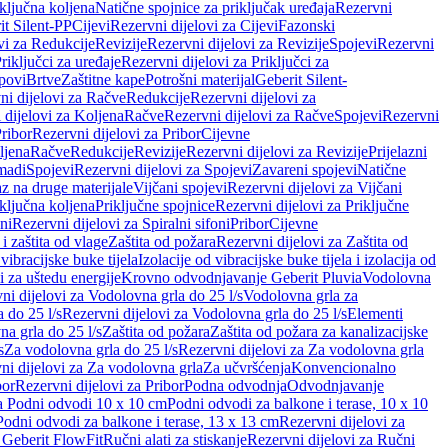
iključna koljena
Natične spojnice za priključak uređaja
Rezervni
it Silent-PP
Cijevi
Rezervni dijelovi za Cijevi
Fazonski
vi za Redukcije
Revizije
Rezervni dijelovi za Revizije
Spojevi
Rezervni
riključci za uređaje
Rezervni dijelovi za Priključci za
povi
Brtve
Zaštitne kape
Potrošni materijal
Geberit Silent-
ni dijelovi za Račve
Redukcije
Rezervni dijelovi za
 dijelovi za Koljena
Račve
Rezervni dijelovi za Račve
Spojevi
Rezervni
ribor
Rezervni dijelovi za Pribor
Cijevne
ljena
Račve
Redukcije
Revizije
Rezervni dijelovi za Revizije
Prijelazni
madi
Spojevi
Rezervni dijelovi za Spojevi
Zavareni spojevi
Natične
az na druge materijale
Vijčani spojevi
Rezervni dijelovi za Vijčani
iključna koljena
Priključne spojnice
Rezervni dijelovi za Priključne
oni
Rezervni dijelovi za Spiralni sifoni
Pribor
Cijevne
i zaštita od vlage
Zaštita od požara
Rezervni dijelovi za Zaštita od
 vibracijske buke tijela
Izolacije od vibracijske buke tijela i izolacija od
i za uštedu energije
Krovno odvodnjavanje Geberit Pluvia
Vodolovna
ni dijelovi za Vodolovna grla do 25 l/s
Vodolovna grla za
 do 25 l/s
Rezervni dijelovi za Vodolovna grla do 25 l/s
Elementi
a grla do 25 l/s
Zaštita od požara
Zaštita od požara za kanalizacijske
s
Za vodolovna grla do 25 l/s
Rezervni dijelovi za Za vodolovna grla
ni dijelovi za Za vodolovna grla
Za učvršćenja
Konvencionalno
bor
Rezervni dijelovi za Pribor
Podna odvodnja
Odvodnjavanje
za Podni odvodi 10 x 10 cm
Podni odvodi za balkone i terase, 10 x 10
Podni odvodi za balkone i terase, 13 x 13 cm
Rezervni dijelovi za
a Geberit FlowFit
Ručni alati za stiskanje
Rezervni dijelovi za Ručni