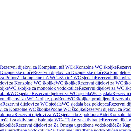
Rezervni dijelovi za Kompletni tuš WC-i
Konzolne WC školjke
Rezervn
Dizajnerske ploče
Rezervni dijelovi za Dizajnerske ploče
Za kompletne
 za Pribor
Za kompletne tuš WC-e
Za tuš WC sjedala
Rezervni dijelovi z
jelovi za Konzolne WC školjke
WC školjke
Rezervni dijelovi za WC ško
oljke
WC školjke za monoblok vodokotliće
Rezervni dijelovi za WC šk
oblok
WC sjedala
Rezervni dijelovi za WC sjedala
WC sjedala
Rezervni 
vni dijelovi za WC školjke, povišene
WC školjke, produljene
Rezervni d
la
Rezervni dijelovi za WC sjedala
WC sjedala bez poklopca
Rezervni di
ovi za Konzolne WC školjke
Podne WC školjke
Rezervni dijelovi za Po
oklopca
Rezervni dijelovi za WC sjedala bez poklopca
Bidei
Konzolni bi
uređaji za aktiviranje ispiranja WC-a
Tipke za aktiviranje
Rezervni dijelov
okotliće
Rezervni dijelovi za Za Omega ugradbene vodokotliće
Za Kapp
Delta ugradbene vodokotliće
Za Twinline ugradbene vodokotliće
Rezervni