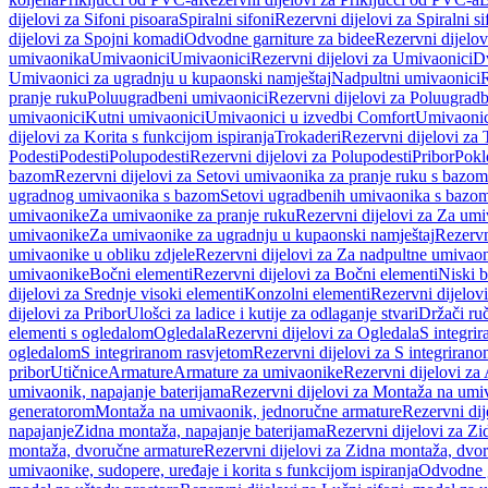
dijelovi za Sifoni pisoara
Spiralni sifoni
Rezervni dijelovi za Spiralni si
dijelovi za Spojni komadi
Odvodne garniture za bidee
Rezervni dijelov
umivaonika
Umivaonici
Umivaonici
Rezervni dijelovi za Umivaonici
Dv
Umivaonici za ugradnju u kupaonski namještaj
Nadpultni umivaonici
R
pranje ruku
Poluugradbeni umivaonici
Rezervni dijelovi za Poluugrad
umivaonici
Kutni umivaonici
Umivaonici u izvedbi Comfort
Umivaonic
dijelovi za Korita s funkcijom ispiranja
Trokaderi
Rezervni dijelovi za 
Podesti
Podesti
Polupodesti
Rezervni dijelovi za Polupodesti
Pribor
Pokl
bazom
Rezervni dijelovi za Setovi umivaonika za pranje ruku s bazom
ugradnog umivaonika s bazom
Setovi ugradbenih umivaonika s bazo
umivaonike
Za umivaonike za pranje ruku
Rezervni dijelovi za Za umi
umivaonike
Za umivaonike za ugradnju u kupaonski namještaj
Rezervn
umivaonike u obliku zdjele
Rezervni dijelovi za Za nadpultne umivaon
umivaonike
Bočni elementi
Rezervni dijelovi za Bočni elementi
Niski b
dijelovi za Srednje visoki elementi
Konzolni elementi
Rezervni dijelov
dijelovi za Pribor
Ulošci za ladice i kutije za odlaganje stvari
Držači ruč
elementi s ogledalom
Ogledala
Rezervni dijelovi za Ogledala
S integri
ogledalom
S integriranom rasvjetom
Rezervni dijelovi za S integriran
pribor
Utičnice
Armature
Armature za umivaonike
Rezervni dijelovi za
umivaonik, napajanje baterijama
Rezervni dijelovi za Montaža na umiv
generatorom
Montaža na umivaonik, jednoručne armature
Rezervni di
napajanje
Zidna montaža, napajanje baterijama
Rezervni dijelovi za Zi
montaža, dvoručne armature
Rezervni dijelovi za Zidna montaža, dvo
umivaonike, sudopere, uređaje i korita s funkcijom ispiranja
Odvodne g