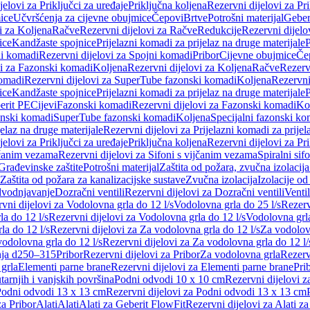
jelovi za Priključci za uređaje
Priključna koljena
Rezervni dijelovi za Pr
ice
Učvršćenja za cijevne obujmice
Čepovi
Brtve
Potrošni materijal
Geber
i za Koljena
Račve
Rezervni dijelovi za Račve
Redukcije
Rezervni dijelo
ice
Kandžaste spojnice
Prijelazni komadi za prijelaz na druge materijale
P
i komadi
Rezervni dijelovi za Spojni komadi
Pribor
Cijevne obujmice
Če
vi za Fazonski komadi
Koljena
Rezervni dijelovi za Koljena
Račve
Rezerv
omadi
Rezervni dijelovi za SuperTube fazonski komadi
Koljena
Rezervni
ice
Kandžaste spojnice
Prijelazni komadi za prijelaz na druge materijale
P
erit PE
Cijevi
Fazonski komadi
Rezervni dijelovi za Fazonski komadi
Ko
zonski komadi
SuperTube fazonski komadi
Koljena
Specijalni fazonski ko
jelaz na druge materijale
Rezervni dijelovi za Prijelazni komadi za prijel
jelovi za Priključci za uređaje
Priključna koljena
Rezervni dijelovi za Pr
jčanim vezama
Rezervni dijelovi za Sifoni s vijčanim vezama
Spiralni sif
Građevinske zaštite
Potrošni materijal
Zaštita od požara, zvučna izolacija 
 Zaštita od požara za kanalizacijske sustave
Zvučna izolacija
Izolacije od
odvodnjavanje
Dozračni ventili
Rezervni dijelovi za Dozračni ventili
Ventil
vni dijelovi za Vodolovna grla do 12 l/s
Vodolovna grla do 25 l/s
Rezerv
a do 12 l/s
Rezervni dijelovi za Vodolovna grla do 12 l/s
Vodolovna grla
la do 12 l/s
Rezervni dijelovi za Za vodolovna grla do 12 l/s
Za vodolovn
odolovna grla do 12 l/s
Rezervni dijelovi za Za vodolovna grla do 12 l/
anja d250–315
Pribor
Rezervni dijelovi za Pribor
Za vodolovna grla
Rezerv
 grla
Elementi parne brane
Rezervni dijelovi za Elementi parne brane
Pri
arnjih i vanjskih površina
Podni odvodi 10 x 10 cm
Rezervni dijelovi 
odni odvodi 13 x 13 cm
Rezervni dijelovi za Podni odvodi 13 x 13 cm
za Pribor
Alati
Alati
Alati za Geberit FlowFit
Rezervni dijelovi za Alati z