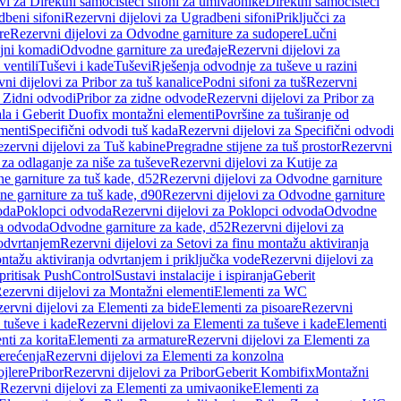
vi za Direktni samočisteći sifoni za umivaonike
Direktni samočisteći
beni sifoni
Rezervni dijelovi za Ugradbeni sifoni
Priključci za
re
Rezervni dijelovi za Odvodne garniture za sudopere
Lučni
ojni komadi
Odvodne garniture za uređaje
Rezervni dijelovi za
 ventili
Tuševi i kade
Tuševi
Rješenja odvodnje za tuševe u razini
ni dijelovi za Pribor za tuš kanalice
Podni sifoni za tuš
Rezervni
a Zidni odvodi
Pribor za zidne odvode
Rezervni dijelovi za Pribor za
ala i Geberit Duofix montažni elementi
Površine za tuširanje od
menti
Specifični odvodi tuš kada
Rezervni dijelovi za Specifični odvodi
zervni dijelovi za Tuš kabine
Pregradne stijene za tuš prostor
Rezervni
 za odlaganje za niše za tuševe
Rezervni dijelovi za Kutije za
 garniture za tuš kade, d52
Rezervni dijelovi za Odvodne garniture
e garniture za tuš kade, d90
Rezervni dijelovi za Odvodne garniture
oda
Poklopci odvoda
Rezervni dijelovi za Poklopci odvoda
Odvodne
ca odvoda
Odvodne garniture za kade, d52
Rezervni dijelovi za
 odvrtanjem
Rezervni dijelovi za Setovi za finu montažu aktiviranja
ntažu aktiviranja odvrtanjem i priključka vode
Rezervni dijelovi za
 pritisak PushControl
Sustavi instalacije i ispiranja
Geberit
ezervni dijelovi za Montažni elementi
Elementi za WC
ervni dijelovi za Elementi za bide
Elementi za pisoare
Rezervni
 tuševe i kade
Rezervni dijelovi za Elementi za tuševe i kade
Elementi
nti za korita
Elementi za armature
Rezervni dijelovi za Elementi za
erećenja
Rezervni dijelovi za Elementi za konzolna
ojlere
Pribor
Rezervni dijelovi za Pribor
Geberit Kombifix
Montažni
Rezervni dijelovi za Elementi za umivaonike
Elementi za