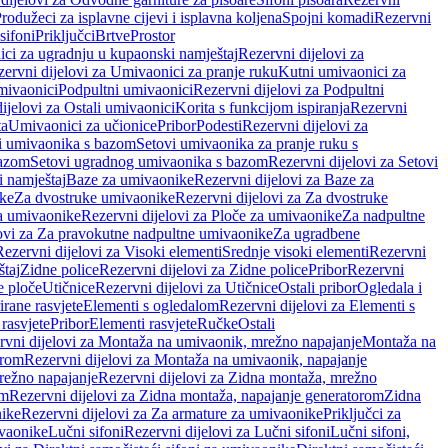
rodužeci za isplavne cijevi i isplavna koljena
Spojni komadi
Rezervni
sifoni
Priključci
Brtve
Prostor
ci za ugradnju u kupaonski namještaj
Rezervni dijelovi za
ervni dijelovi za Umivaonici za pranje ruku
Kutni umivaonici za
mivaonici
Podpultni umivaonici
Rezervni dijelovi za Podpultni
ijelovi za Ostali umivaonici
Korita s funkcijom ispiranja
Rezervni
ta
Umivaonici za učionice
Pribor
Podesti
Rezervni dijelovi za
i umivaonika s bazom
Setovi umivaonika za pranje ruku s
bazom
Setovi ugradnog umivaonika s bazom
Rezervni dijelovi za Setovi
 namještaj
Baze za umivaonike
Rezervni dijelovi za Baze za
ike
Za dvostruke umivaonike
Rezervni dijelovi za Za dvostruke
a umivaonike
Rezervni dijelovi za Ploče za umivaonike
Za nadpultne
lovi za Za pravokutne nadpultne umivaonike
Za ugradbene
Rezervni dijelovi za Visoki elementi
Srednje visoki elementi
Rezervni
štaj
Zidne police
Rezervni dijelovi za Zidne police
Pribor
Rezervni
 ploče
Utičnice
Rezervni dijelovi za Utičnice
Ostali pribor
Ogledala i
irane rasvjete
Elementi s ogledalom
Rezervni dijelovi za Elementi s
 rasvjete
Pribor
Elementi rasvjete
Ručke
Ostali
rvni dijelovi za Montaža na umivaonik, mrežno napajanje
Montaža na
orom
Rezervni dijelovi za Montaža na umivaonik, napajanje
režno napajanje
Rezervni dijelovi za Zidna montaža, mrežno
om
Rezervni dijelovi za Zidna montaža, napajanje generatorom
Zidna
nike
Rezervni dijelovi za Za armature za umivaonike
Priključci za
ivaonike
Lučni sifoni
Rezervni dijelovi za Lučni sifoni
Lučni sifoni,