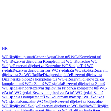
HR
WC školjke i pisoari
Geberit AquaClean tuš WC-i
Kompletni tuš
WC-i
Rezervni dijelovi za Kompletni tuš WC-i
Konzolne WC
školjke
Rezervni dijelovi za Konzolne WC školjke
Tuš WC
sjedala
Rezervni dijelovi za Tuš WC sjedala
Za WC školjke
Rezervni
dijelovi za Za WC školjke
Dizajnerske ploče
Rezervni dijelovi za
Dizajnerske ploče
Za kompletne tuš WC-e
Rezervni dijelovi za Za
kompletne tuš WC-e
Za tuš WC sjedala
Rezervni dijelovi za Za tuš
WC sjedala
Pribor
Rezervni dijelovi za Pribor
Za kompletne tuš WC-
e
Za tuš WC sjedala
Rezervni dijelovi za Za tuš WC sjedala
Za tuš
WC sjedala i kompletne tuš WC-e
Potrošni materijali
WC školjke i
WC sjedala
Konzolne WC školjke
Rezervni dijelovi za Konzolne
WC školjke
WC školjke
Rezervni dijelovi za WC školjke
WC školjke
s funkcijom bidea
Rezervni dijelovi za WC školjke s funkcijom