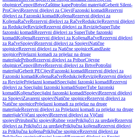
obujmice
Čepovi
Brtve
Zaštitne kape
Potrošni materijal
Geberit Silent-
Pro
Cijevi
Rezervni dijelovi za Cijevi
Fazonski komadi
Rezervni
dijelovi za Fazonski komadi
Koljena
Rezervni dijelovi za
Koljena
Račve
Rezervni dijelovi za Račve
Redukcije
Rezervni dijelovi
za Redukcije
Revizije
Rezervni dijelovi za Revizije
SuperTube
fazonski komadi
Rezervni dijelovi za SuperTube fazonski
komadi
Koljena
Rezervni dijelovi za Koljena
Račve
Rezervni dijelovi
za Račve
Spojevi
Rezervni dijelovi za Spojevi
Natične
spojnice
Rezervni dijelovi za Natične spojnice
Kandžaste
spojnice
Prijelazni komadi za prijelaz na druge
materijale
Pribor
Rezervni dijelovi za Pribor
Cijevne
obujmice
Čepovi
Brtve
Rezervni dijelovi za Brtve
Potrošni
materijal
Geberit PE
Cijevi
Fazonski komadi
Rezervni dijelovi za
Fazonski komadi
Koljena
Račve
Redukcije
Revizije
Rezervni dijelovi
za Revizije
Prijelazni komadi
Specijalni fazonski komadi
Rezervni
dijelovi za Specijalni fazonski komadi
SuperTube fazonski
komadi
Koljena
Specijalni fazonski komadi
Spojevi
Rezervni dijelovi
za Spojevi
Zavareni spojevi
Natične spojnice
Rezervni dijelovi za
Natične spojnice
Prijelazni komadi za prijelaz na druge
materijale
Rezervni dijelovi za Prijelazni komadi za prijelaz na druge
materijale
Vijčani spojevi
Rezervni dijelovi za Vijčani
spojevi
Prirubnički spojevi
Rubne veze
Priključci za uređaje
Rezervni
dijelovi za Priključci za uređaje
Priključna koljena
Rezervni dijelovi
za Priključna koljena
Priključne spojnice
Rezervni dijelovi za
Priključne spojnice
Spojni komadi
Rezervni dijelovi za Spojni