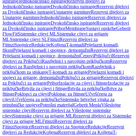
ispiranje
Jednokoličinsko ispiranje
Rezervni dijelovi za
Jednokoličinsko ispiranje
Dvokoličinsko ispiranje
Rezervni dijelovi
za Dvokoličinsko ispiranje
Unutarnje garniture
Rezervni dijelovi za
Unutarnje garniture
Jednokoličinsko ispiranje
Rezervni dijelovi za
Jednokoličinsko ispiranje
Dvokoličinsko ispiranje
Rezervni dijelovi
za Dvokoličinsko ispiranje
Pribor
Membrane
Sustavi opskrbe
Geberit
FlowFit
Sistemske cijevi ML
Sistemske cijevi za grijanje
ML
Sistemske cijevi SL
Fitinzi
Rezervni dijelovi za
Fitinzi
Spojnice
Redukcije
Koljena
T-komadi
Prijelazni komadi,
fiksni
Prijelazni komadi i spojnice, demontažni
Rezervni dijelovi za
Prijelazni komadi i spojnice, demontažni
Čepovi
Priključci
Rezervni
dijelovi za Priključci
Razdjelnici s navojnim priključkom
Rezervni
dijelovi za Razdjelnici s navojnim priključkom
Razdjelnik s
priključkom za stiskanje
T-komadi za grijanje
Prijelazni komadi i
spojevi za grijanje, demontažni
Priključci za grijanje
Rezervni dijelovi
za Priključci za grijanje
Pribor
Izolacije za cijevi i fitinge
Izolacije za
priključke
Brtvila za cijevi i fitinge
Brtvila za priključke
Brtve za
fitinge
Poklopci za cijevi
Poklopac za fitinge
Učvršćenja za
cijevi
Učvršćenja za priključke
Sistemske brtve
Set vijaka za
prirubničke spojeve
Potrošni materijal
Geberit Mepla
Višeslojne
sistemske cijevi
Rezervni dijelovi za Višeslojne sistemske
cijevi
Sistemske cijevi za grijanje ML
Rezervni dijelovi za Sistemske
cijevi za grijanje ML
Fitinzi
Rezervni dijelovi za
Fitinzi
Spojnice
Rezervni dijelovi za Spojnice
Redukcije
Rezervni
dijelovi za Redukcije
Koljena
Rezervni dijelovi za Koljena
T-