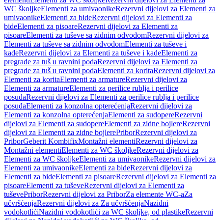
WC školjke
Elementi za umivaonike
Rezervni dijelovi za Elementi za
umivaonike
Elementi za bide
Rezervni dijelovi za Elementi za
bide
Elementi za pisoare
Rezervni dijelovi za Elementi za
pisoare
Elementi za tuševe sa zidnim odvodom
Rezervni dijelovi za
Elementi za tuševe sa zidnim odvodom
Elementi za tuševe i
kade
Rezervni dijelovi za Elementi za tuševe i kade
Elementi za
pregrade za tuš u ravnini poda
Rezervni dijelovi za Elementi za
pregrade za tuš u ravnini poda
Elementi za korita
Rezervni dijelovi za
Elementi za korita
Elementi za armature
Rezervni dijelovi za
Elementi za armature
Elementi za perilice rublja i perilice
posuđa
Rezervni dijelovi za Elementi za perilice rublja i perilice
posuđa
Elementi za konzolna opterećenja
Rezervni dijelovi za
Elementi za konzolna opterećenja
Elementi za sudopere
Rezervni
dijelovi za Elementi za sudopere
Elementi za zidne bojlere
Rezervni
dijelovi za Elementi za zidne bojlere
Pribor
Rezervni dijelovi za
Pribor
Geberit Kombifix
Montažni elementi
Rezervni dijelovi za
Montažni elementi
Elementi za WC školjke
Rezervni dijelovi za
Elementi za WC školjke
Elementi za umivaonike
Rezervni dijelovi za
Elementi za umivaonike
Elementi za bide
Rezervni dijelovi za
Elementi za bide
Elementi za pisoare
Rezervni dijelovi za Elementi za
pisoare
Elementi za tuševe
Rezervni dijelovi za Elementi za
tuševe
Pribor
Rezervni dijelovi za Pribor
Za elemente WC-a
Za
učvršćenja
Rezervni dijelovi za Za učvršćenja
Nazidni
vodokotlići
Nazidni vodokotlići za WC školjke, od plastike
Rezervni