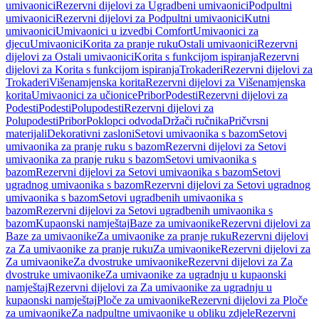
umivaonici
Rezervni dijelovi za Ugradbeni umivaonici
Podpultni
umivaonici
Rezervni dijelovi za Podpultni umivaonici
Kutni
umivaonici
Umivaonici u izvedbi Comfort
Umivaonici za
djecu
Umivaonici
Korita za pranje ruku
Ostali umivaonici
Rezervni
dijelovi za Ostali umivaonici
Korita s funkcijom ispiranja
Rezervni
dijelovi za Korita s funkcijom ispiranja
Trokaderi
Rezervni dijelovi za
Trokaderi
Višenamjenska korita
Rezervni dijelovi za Višenamjenska
korita
Umivaonici za učionice
Pribor
Podesti
Rezervni dijelovi za
Podesti
Podesti
Polupodesti
Rezervni dijelovi za
Polupodesti
Pribor
Poklopci odvoda
Držači ručnika
Pričvrsni
materijali
Dekorativni zasloni
Setovi umivaonika s bazom
Setovi
umivaonika za pranje ruku s bazom
Rezervni dijelovi za Setovi
umivaonika za pranje ruku s bazom
Setovi umivaonika s
bazom
Rezervni dijelovi za Setovi umivaonika s bazom
Setovi
ugradnog umivaonika s bazom
Rezervni dijelovi za Setovi ugradnog
umivaonika s bazom
Setovi ugradbenih umivaonika s
bazom
Rezervni dijelovi za Setovi ugradbenih umivaonika s
bazom
Kupaonski namještaj
Baze za umivaonike
Rezervni dijelovi za
Baze za umivaonike
Za umivaonike za pranje ruku
Rezervni dijelovi
za Za umivaonike za pranje ruku
Za umivaonike
Rezervni dijelovi za
Za umivaonike
Za dvostruke umivaonike
Rezervni dijelovi za Za
dvostruke umivaonike
Za umivaonike za ugradnju u kupaonski
namještaj
Rezervni dijelovi za Za umivaonike za ugradnju u
kupaonski namještaj
Ploče za umivaonike
Rezervni dijelovi za Ploče
za umivaonike
Za nadpultne umivaonike u obliku zdjele
Rezervni