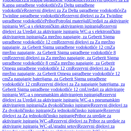
Kappa ugradbene vodokotliće
Za Delta ugradbene
vodokotliće
Rezervni dijelovi za Za Delta ugradbene vodokotliće
Za
Twinline ugradbene vodokotliće
Rezervni dijelovi za Za Twinline
ugradbene vodokotliće
Pribor
Potrošni materijali
Uređaji za aktiviranje
ispiranja WC-a s elektroničkim aktiviranjem ispiranja
Rezervni
dijelovi za Uređaji za aktiviranje ispiranja WC-a s elektroničkim
aktiviranjem ispiranja
Za mrežno napajanje, za Geberit Sigma
ugradbene vodokotliće 12 cm
Rezervni dijelovi za Za mrežno
napajanje, za Geberit Sigma ugradbene vodokotliće 12 cm
Za
mrežno napajanje, za Geberit Sigma ugradbene vodokotliće 8
cm
Rezervni dijelovi za Za mrežno napajanje, za Geberit Sigma
ugradbene vodokotliće 8 cm
Za mrežno napajanje, za Geberit
Omega ugradbene vodokotliće 12 cm
Rezervni dijelovi za Za
mrežno napajanje, za Geberit Omega ugradbene vodokotliće 12
cm
Za napajanje baterijama, za Geberit Sigma ugradbene
vodokotliće 12 cm
Rezervni dijelovi za Za napajanje baterijama, za
Geberit Sigma ugradbene vodokotliće 12 cm
Uređaji za aktiviranje
ispiranja WC-a s pneumatskim aktiviranjem ispiranja
Rezervni
dijelovi za Uređaji za aktiviranje ispiranja WC-a s pneumatskim
aktiviranjem ispiranja
Za dvokoličinsko ispiranje
Rezervni dijelovi za
Za dvokoličinsko ispiranje
Za jednokoličinsko ispiranje
Rezervni
dijelovi za Za jednokoličinsko ispiranje
Pribor za uređaje za
aktiviranje ispiranja WC-a
Rezervni dijelovi za Pribor za uređaje za
aktiviranje ispiranja WC-a
Ugradni setovi
Rezervni dijelovi za