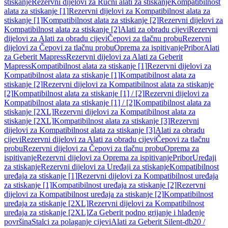
stiskanje
Rezervni dijelovi za Ručni alati za stiskanje
Kompatibilnost
alata za stiskanje [1]
Rezervni dijelovi za Kompatibilnost alata za
stiskanje [1]
Kompatibilnost alata za stiskanje [2]
Rezervni dijelovi za
Kompatibilnost alata za stiskanje [2]
Alati za obradu cijevi
Rezervni
dijelovi za Alati za obradu cijevi
Čepovi za tlačnu probu
Rezervni
dijelovi za Čepovi za tlačnu probu
Oprema za ispitivanje
Pribor
Alati
za Geberit Mapress
Rezervni dijelovi za Alati za Geberit
Mapress
Kompatibilnost alata za stiskanje [1]
Rezervni dijelovi za
Kompatibilnost alata za stiskanje [1]
Kompatibilnost alata za
stiskanje [2]
Rezervni dijelovi za Kompatibilnost alata za stiskanje
[2]
Kompatibilnost alata za stiskanje [1] / [2]
Rezervni dijelovi za
Kompatibilnost alata za stiskanje [1] / [2]
Kompatibilnost alata za
stiskanje [2XL]
Rezervni dijelovi za Kompatibilnost alata za
stiskanje [2XL]
Kompatibilnost alata za stiskanje [3]
Rezervni
dijelovi za Kompatibilnost alata za stiskanje [3]
Alati za obradu
cijevi
Rezervni dijelovi za Alati za obradu cijevi
Čepovi za tlačnu
probu
Rezervni dijelovi za Čepovi za tlačnu probu
Oprema za
ispitivanje
Rezervni dijelovi za Oprema za ispitivanje
Pribor
Uređaji
za stiskanje
Rezervni dijelovi za Uređaji za stiskanje
Kompatibilnost
uređaja za stiskanje [1]
Rezervni dijelovi za Kompatibilnost uređaja
za stiskanje [1]
Kompatibilnost uređaja za stiskanje [2]
Rezervni
dijelovi za Kompatibilnost uređaja za stiskanje [2]
Kompatibilnost
uređaja za stiskanje [2XL]
Rezervni dijelovi za Kompatibilnost
uređaja za stiskanje [2XL]
Za Geberit podno grijanje i hlađenje
površina
Stalci za polaganje cijevi
Alati za Geberit Silent-db20 /