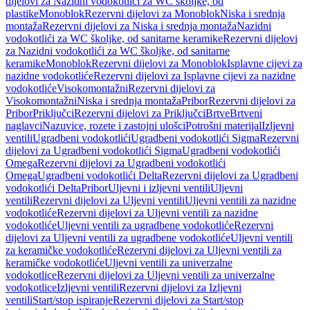
dijelovi za Nazidni vodokotlići za WC školjke, od
plastike
Monoblok
Rezervni dijelovi za Monoblok
Niska i srednja
montaža
Rezervni dijelovi za Niska i srednja montaža
Nazidni
vodokotlići za WC školjke, od sanitarne keramike
Rezervni dijelovi
za Nazidni vodokotlići za WC školjke, od sanitarne
keramike
Monoblok
Rezervni dijelovi za Monoblok
Isplavne cijevi za
nazidne vodokotliće
Rezervni dijelovi za Isplavne cijevi za nazidne
vodokotliće
Visokomontažni
Rezervni dijelovi za
Visokomontažni
Niska i srednja montaža
Pribor
Rezervni dijelovi za
Pribor
Priključci
Rezervni dijelovi za Priključci
Brtve
Brtveni
naglavci
Nazuvice, rozete i zastojni ulošci
Potrošni materijal
Izljevni
ventili
Ugradbeni vodokotlići
Ugradbeni vodokotlići Sigma
Rezervni
dijelovi za Ugradbeni vodokotlići Sigma
Ugradbeni vodokotlići
Omega
Rezervni dijelovi za Ugradbeni vodokotlići
Omega
Ugradbeni vodokotlići Delta
Rezervni dijelovi za Ugradbeni
vodokotlići Delta
Pribor
Uljevni i izljevni ventili
Uljevni
ventili
Rezervni dijelovi za Uljevni ventili
Uljevni ventili za nazidne
vodokotliće
Rezervni dijelovi za Uljevni ventili za nazidne
vodokotliće
Uljevni ventili za ugradbene vodokotliće
Rezervni
dijelovi za Uljevni ventili za ugradbene vodokotliće
Uljevni ventili
za keramičke vodokotliće
Rezervni dijelovi za Uljevni ventili za
keramičke vodokotliće
Uljevni ventili za univerzalne
vodokotlice
Rezervni dijelovi za Uljevni ventili za univerzalne
vodokotlice
Izljevni ventili
Rezervni dijelovi za Izljevni
ventili
Start/stop ispiranje
Rezervni dijelovi za Start/stop