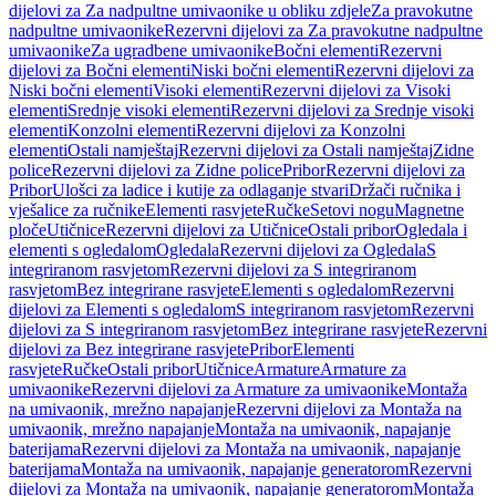
dijelovi za Za nadpultne umivaonike u obliku zdjele
Za pravokutne
nadpultne umivaonike
Rezervni dijelovi za Za pravokutne nadpultne
umivaonike
Za ugradbene umivaonike
Bočni elementi
Rezervni
dijelovi za Bočni elementi
Niski bočni elementi
Rezervni dijelovi za
Niski bočni elementi
Visoki elementi
Rezervni dijelovi za Visoki
elementi
Srednje visoki elementi
Rezervni dijelovi za Srednje visoki
elementi
Konzolni elementi
Rezervni dijelovi za Konzolni
elementi
Ostali namještaj
Rezervni dijelovi za Ostali namještaj
Zidne
police
Rezervni dijelovi za Zidne police
Pribor
Rezervni dijelovi za
Pribor
Ulošci za ladice i kutije za odlaganje stvari
Držači ručnika i
vješalice za ručnike
Elementi rasvjete
Ručke
Setovi nogu
Magnetne
ploče
Utičnice
Rezervni dijelovi za Utičnice
Ostali pribor
Ogledala i
elementi s ogledalom
Ogledala
Rezervni dijelovi za Ogledala
S
integriranom rasvjetom
Rezervni dijelovi za S integriranom
rasvjetom
Bez integrirane rasvjete
Elementi s ogledalom
Rezervni
dijelovi za Elementi s ogledalom
S integriranom rasvjetom
Rezervni
dijelovi za S integriranom rasvjetom
Bez integrirane rasvjete
Rezervni
dijelovi za Bez integrirane rasvjete
Pribor
Elementi
rasvjete
Ručke
Ostali pribor
Utičnice
Armature
Armature za
umivaonike
Rezervni dijelovi za Armature za umivaonike
Montaža
na umivaonik, mrežno napajanje
Rezervni dijelovi za Montaža na
umivaonik, mrežno napajanje
Montaža na umivaonik, napajanje
baterijama
Rezervni dijelovi za Montaža na umivaonik, napajanje
baterijama
Montaža na umivaonik, napajanje generatorom
Rezervni
dijelovi za Montaža na umivaonik, napajanje generatorom
Montaža