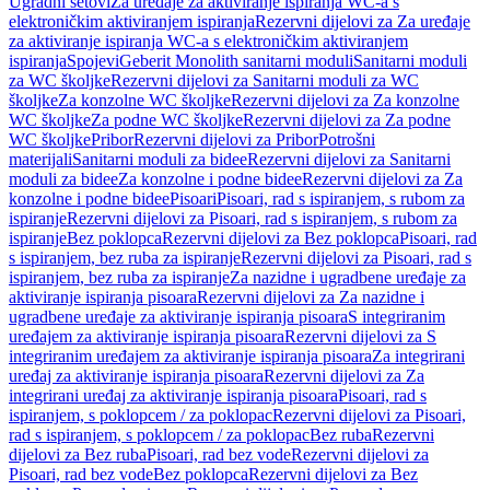
Ugradni setovi
Za uređaje za aktiviranje ispiranja WC-a s
elektroničkim aktiviranjem ispiranja
Rezervni dijelovi za Za uređaje
za aktiviranje ispiranja WC-a s elektroničkim aktiviranjem
ispiranja
Spojevi
Geberit Monolith sanitarni moduli
Sanitarni moduli
za WC školjke
Rezervni dijelovi za Sanitarni moduli za WC
školjke
Za konzolne WC školjke
Rezervni dijelovi za Za konzolne
WC školjke
Za podne WC školjke
Rezervni dijelovi za Za podne
WC školjke
Pribor
Rezervni dijelovi za Pribor
Potrošni
materijali
Sanitarni moduli za bidee
Rezervni dijelovi za Sanitarni
moduli za bidee
Za konzolne i podne bidee
Rezervni dijelovi za Za
konzolne i podne bidee
Pisoari
Pisoari, rad s ispiranjem, s rubom za
ispiranje
Rezervni dijelovi za Pisoari, rad s ispiranjem, s rubom za
ispiranje
Bez poklopca
Rezervni dijelovi za Bez poklopca
Pisoari, rad
s ispiranjem, bez ruba za ispiranje
Rezervni dijelovi za Pisoari, rad s
ispiranjem, bez ruba za ispiranje
Za nazidne i ugradbene uređaje za
aktiviranje ispiranja pisoara
Rezervni dijelovi za Za nazidne i
ugradbene uređaje za aktiviranje ispiranja pisoara
S integriranim
uređajem za aktiviranje ispiranja pisoara
Rezervni dijelovi za S
integriranim uređajem za aktiviranje ispiranja pisoara
Za integrirani
uređaj za aktiviranje ispiranja pisoara
Rezervni dijelovi za Za
integrirani uređaj za aktiviranje ispiranja pisoara
Pisoari, rad s
ispiranjem, s poklopcem / za poklopac
Rezervni dijelovi za Pisoari,
rad s ispiranjem, s poklopcem / za poklopac
Bez ruba
Rezervni
dijelovi za Bez ruba
Pisoari, rad bez vode
Rezervni dijelovi za
Pisoari, rad bez vode
Bez poklopca
Rezervni dijelovi za Bez