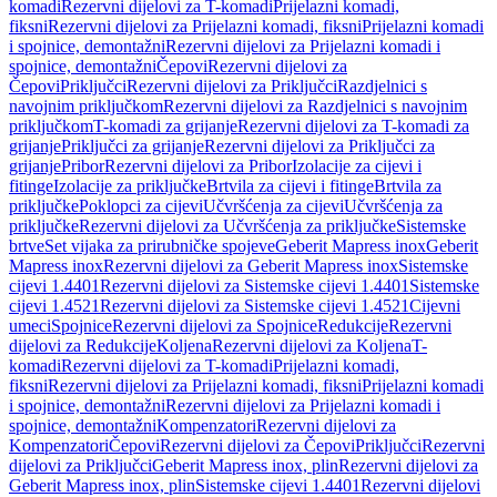
komadi
Rezervni dijelovi za T-komadi
Prijelazni komadi,
fiksni
Rezervni dijelovi za Prijelazni komadi, fiksni
Prijelazni komadi
i spojnice, demontažni
Rezervni dijelovi za Prijelazni komadi i
spojnice, demontažni
Čepovi
Rezervni dijelovi za
Čepovi
Priključci
Rezervni dijelovi za Priključci
Razdjelnici s
navojnim priključkom
Rezervni dijelovi za Razdjelnici s navojnim
priključkom
T-komadi za grijanje
Rezervni dijelovi za T-komadi za
grijanje
Priključci za grijanje
Rezervni dijelovi za Priključci za
grijanje
Pribor
Rezervni dijelovi za Pribor
Izolacije za cijevi i
fitinge
Izolacije za priključke
Brtvila za cijevi i fitinge
Brtvila za
priključke
Poklopci za cijevi
Učvršćenja za cijevi
Učvršćenja za
priključke
Rezervni dijelovi za Učvršćenja za priključke
Sistemske
brtve
Set vijaka za prirubničke spojeve
Geberit Mapress inox
Geberit
Mapress inox
Rezervni dijelovi za Geberit Mapress inox
Sistemske
cijevi 1.4401
Rezervni dijelovi za Sistemske cijevi 1.4401
Sistemske
cijevi 1.4521
Rezervni dijelovi za Sistemske cijevi 1.4521
Cijevni
umeci
Spojnice
Rezervni dijelovi za Spojnice
Redukcije
Rezervni
dijelovi za Redukcije
Koljena
Rezervni dijelovi za Koljena
T-
komadi
Rezervni dijelovi za T-komadi
Prijelazni komadi,
fiksni
Rezervni dijelovi za Prijelazni komadi, fiksni
Prijelazni komadi
i spojnice, demontažni
Rezervni dijelovi za Prijelazni komadi i
spojnice, demontažni
Kompenzatori
Rezervni dijelovi za
Kompenzatori
Čepovi
Rezervni dijelovi za Čepovi
Priključci
Rezervni
dijelovi za Priključci
Geberit Mapress inox, plin
Rezervni dijelovi za
Geberit Mapress inox, plin
Sistemske cijevi 1.4401
Rezervni dijelovi