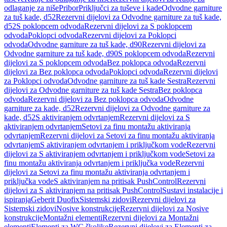
odlaganje za niše
Pribor
Priključci za tuševe i kade
Odvodne garniture
za tuš kade, d52
Rezervni dijelovi za Odvodne garniture za tuš kade,
d52
S poklopcem odvoda
Rezervni dijelovi za S poklopcem
odvoda
Poklopci odvoda
Rezervni dijelovi za Poklopci
odvoda
Odvodne garniture za tuš kade, d90
Rezervni dijelovi za
Odvodne garniture za tuš kade, d90
S poklopcem odvoda
Rezervni
dijelovi za S poklopcem odvoda
Bez poklopca odvoda
Rezervni
dijelovi za Bez poklopca odvoda
Poklopci odvoda
Rezervni dijelovi
za Poklopci odvoda
Odvodne garniture za tuš kade Sestra
Rezervni
dijelovi za Odvodne garniture za tuš kade Sestra
Bez poklopca
odvoda
Rezervni dijelovi za Bez poklopca odvoda
Odvodne
garniture za kade, d52
Rezervni dijelovi za Odvodne garniture za
kade, d52
S aktiviranjem odvrtanjem
Rezervni dijelovi za S
aktiviranjem odvrtanjem
Setovi za finu montažu aktiviranja
odvrtanjem
Rezervni dijelovi za Setovi za finu montažu aktiviranja
odvrtanjem
S aktiviranjem odvrtanjem i priključkom vode
Rezervni
dijelovi za S aktiviranjem odvrtanjem i priključkom vode
Setovi za
finu montažu aktiviranja odvrtanjem i priključka vode
Rezervni
dijelovi za Setovi za finu montažu aktiviranja odvrtanjem i
priključka vode
S aktiviranjem na pritisak PushControl
Rezervni
dijelovi za S aktiviranjem na pritisak PushControl
Sustavi instalacije i
ispiranja
Geberit Duofix
Sistemski zidovi
Rezervni dijelovi za
Sistemski zidovi
Nosive konstrukcije
Rezervni dijelovi za Nosive
konstrukcije
Montažni elementi
Rezervni dijelovi za Montažni
elementi
Elementi za WC školjke
Rezervni dijelovi za Elementi za