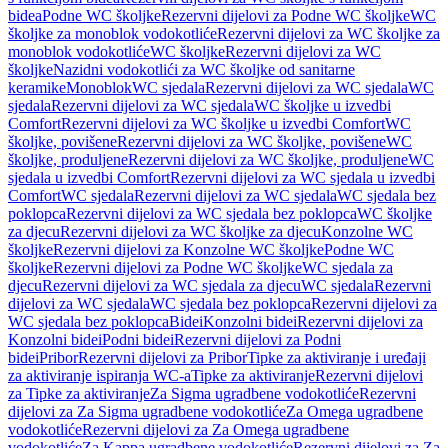
bidea
Podne WC školjke
Rezervni dijelovi za Podne WC školjke
WC
školjke za monoblok vodokotliće
Rezervni dijelovi za WC školjke za
monoblok vodokotliće
WC školjke
Rezervni dijelovi za WC
školjke
Nazidni vodokotlići za WC školjke od sanitarne
keramike
Monoblok
WC sjedala
Rezervni dijelovi za WC sjedala
WC
sjedala
Rezervni dijelovi za WC sjedala
WC školjke u izvedbi
Comfort
Rezervni dijelovi za WC školjke u izvedbi Comfort
WC
školjke, povišene
Rezervni dijelovi za WC školjke, povišene
WC
školjke, produljene
Rezervni dijelovi za WC školjke, produljene
WC
sjedala u izvedbi Comfort
Rezervni dijelovi za WC sjedala u izvedbi
Comfort
WC sjedala
Rezervni dijelovi za WC sjedala
WC sjedala bez
poklopca
Rezervni dijelovi za WC sjedala bez poklopca
WC školjke
za djecu
Rezervni dijelovi za WC školjke za djecu
Konzolne WC
školjke
Rezervni dijelovi za Konzolne WC školjke
Podne WC
školjke
Rezervni dijelovi za Podne WC školjke
WC sjedala za
djecu
Rezervni dijelovi za WC sjedala za djecu
WC sjedala
Rezervni
dijelovi za WC sjedala
WC sjedala bez poklopca
Rezervni dijelovi za
WC sjedala bez poklopca
Bidei
Konzolni bidei
Rezervni dijelovi za
Konzolni bidei
Podni bidei
Rezervni dijelovi za Podni
bidei
Pribor
Rezervni dijelovi za Pribor
Tipke za aktiviranje i uređaji
za aktiviranje ispiranja WC-a
Tipke za aktiviranje
Rezervni dijelovi
za Tipke za aktiviranje
Za Sigma ugradbene vodokotliće
Rezervni
dijelovi za Za Sigma ugradbene vodokotliće
Za Omega ugradbene
vodokotliće
Rezervni dijelovi za Za Omega ugradbene
vodokotliće
Za Kappa ugradbene vodokotliće
Rezervni dijelovi za Za