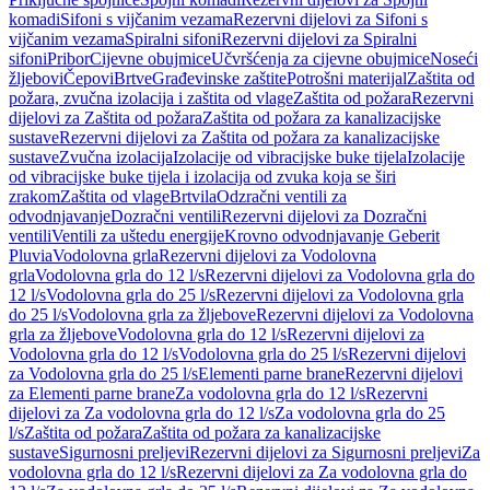
komadi
Sifoni s vijčanim vezama
Rezervni dijelovi za Sifoni s
vijčanim vezama
Spiralni sifoni
Rezervni dijelovi za Spiralni
sifoni
Pribor
Cijevne obujmice
Učvršćenja za cijevne obujmice
Noseći
žljebovi
Čepovi
Brtve
Građevinske zaštite
Potrošni materijal
Zaštita od
požara, zvučna izolacija i zaštita od vlage
Zaštita od požara
Rezervni
dijelovi za Zaštita od požara
Zaštita od požara za kanalizacijske
sustave
Rezervni dijelovi za Zaštita od požara za kanalizacijske
sustave
Zvučna izolacija
Izolacije od vibracijske buke tijela
Izolacije
od vibracijske buke tijela i izolacija od zvuka koja se širi
zrakom
Zaštita od vlage
Brtvila
Odzračni ventili za
odvodnjavanje
Dozračni ventili
Rezervni dijelovi za Dozračni
ventili
Ventili za uštedu energije
Krovno odvodnjavanje Geberit
Pluvia
Vodolovna grla
Rezervni dijelovi za Vodolovna
grla
Vodolovna grla do 12 l/s
Rezervni dijelovi za Vodolovna grla do
12 l/s
Vodolovna grla do 25 l/s
Rezervni dijelovi za Vodolovna grla
do 25 l/s
Vodolovna grla za žljebove
Rezervni dijelovi za Vodolovna
grla za žljebove
Vodolovna grla do 12 l/s
Rezervni dijelovi za
Vodolovna grla do 12 l/s
Vodolovna grla do 25 l/s
Rezervni dijelovi
za Vodolovna grla do 25 l/s
Elementi parne brane
Rezervni dijelovi
za Elementi parne brane
Za vodolovna grla do 12 l/s
Rezervni
dijelovi za Za vodolovna grla do 12 l/s
Za vodolovna grla do 25
l/s
Zaštita od požara
Zaštita od požara za kanalizacijske
sustave
Sigurnosni preljevi
Rezervni dijelovi za Sigurnosni preljevi
Za
vodolovna grla do 12 l/s
Rezervni dijelovi za Za vodolovna grla do