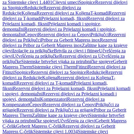
za Sistemske cijevi 1.4401
Cijevni umeci
Spojnice
Rezervni dijelovi
za Spojnice
Redukcije
Rezervni dijelovi za
Redukcije
Koljena
Rezervni dijelovi za Koljena
T-komadi
Rezervni
dijelovi za T-komadi
Prijelazni komadi, fiksni
Rezervni dijelovi za
Prijelazni komadi, fiksni
Prijelazni komadi i spojnice,
demontažni
Rezervni dijelovi za Prijelazni komadi i spojnice,
demontažni
Čepovi
Rezervni dijelovi za Čepovi
Priključci
Rezervni
dijelovi za Priključci
Pribor za Geberit Mapress inox
Rezervni
dijelovi za Pribor za Geberit Mapress inox
Zaštitne kape za krajeve
cijevi
Izolacije za priključke
Brtvila za cijevi i fitinge
Učvršćenja za
cijevi
Učvršćenja za priključke
Rezervni dijelovi za Učvršćenja za
priključke
Sistemske brtve
Set vijaka za prirubničke spojeve
Geberit
Mapress Therm
Sistemske cijevi Therm
Fitinzi
Rezervni dijelovi za
Fitinzi
Spojnice
Rezervni dijelovi za Spojnice
Redukcije
Rezervni
dijelovi za Redukcije
Koljena
Rezervni dijelovi za Koljena
T-
komadi
Rezervni dijelovi za T-komadi
Prijelazni komadi,
fiksni
Rezervni dijelovi za Prijelazni komadi, fiksni
Prijelazni komadi
i spojevi, demontažni
Rezervni dijelovi za Prijelazni komadi i
spojevi, demontažni
Kompenzatori
Rezervni dijelovi za
Kompenzatori
Čepovi
Rezervni dijelovi za Čepovi
Priključci za
grijanje
Rezervni dijelovi za Priključci za grijanje
Pribor za Geberit
Mapress Therm
Zaštitne kape za krajeve cijevi
Sistemske brtve
Set
vijaka za prirubničke spojeve
Učvršćenja za cijevi
Geberit Mapress
C-čelik
Geberit Mapress C-čelik
Rezervni dijelovi za Geberit
Mapress C-čelik
Sistemske cijevi 1.0034
Sistemske cijevi