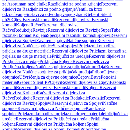
za Asortiman razdjelnika
Razdjelnici za podno grijanje
Rezervni
dijelovi za Razdjelnici za podno grijanje
Ventili za brzo
odzračivanje
Sustavi za odvodnjavanje zgrade
Geberit Silent-
db20
Cijevi
Fazonski komadi
Rezervni dijelovi za Fazonski
komadi
Koljena
Račve
Rezervni dijelovi za
Račve
Redukcije
Revizije
Rezervni dijelovi za Revizije
SuperTube
fazonski komadi
Koljena
Specijalni fazonski komadi
Spojevi
Rezervni
dijelovi za Spojevi
Zavareni spojevi
Natične spojnice
Rezervni
dijelovi za Natične spojnice
Stezni spojevi
Prijelazni komadi za
prijelaz na druge materijale
Rezervni dijelovi za Prijelazni komadi za
prijelaz na druge materijale
Priključci za uređaje
Rezervni dijelovi za
Priključci za uređaje
Priključna koljena
Rezervni dijelovi za
Priključna koljena
Natične spojnice za priključak uređaja
Rezervni
dijelovi za Natične spojnice za priključak uređaja
Pribor
Cijevne
obujmice
Učvršćenja za cijevne obujmice
Čepovi
Brtve
Potrošni
materijal
Geberit Silent-PP
Cijevi
Rezervni dijelovi za Cijevi
Fazonski
komadi
Rezervni dijelovi za Fazonski komadi
Koljena
Rezervni
dijelovi za Koljena
Račve
Rezervni dijelovi za
Račve
Redukcije
Rezervni dijelovi za Redukcije
Revizije
Rezervni
dijelovi za Revizije
Spojevi
Rezervni dijelovi za Spojevi
Natične
spojnice
Rezervni dijelovi za Natične spojnice
Kandžaste
spojnice
Prijelazni komadi za prijelaz na druge materijale
Priključci za
uređaje
Rezervni dijelovi za Priključci za uređaje
Priključna
koljena
Rezervni dijelovi za Priključna koljena
Spojni
komadi
Rezervni dijelovi za Spojni komadi
Pribor
Cijevne