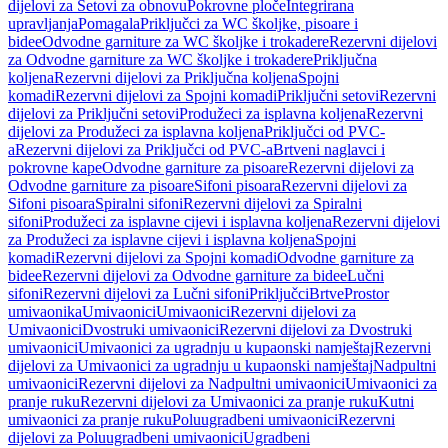
dijelovi za Setovi za obnovu
Pokrovne ploče
Integrirana
upravljanja
Pomagala
Priključci za WC školjke, pisoare i
bidee
Odvodne garniture za WC školjke i trokadere
Rezervni dijelovi
za Odvodne garniture za WC školjke i trokadere
Priključna
koljena
Rezervni dijelovi za Priključna koljena
Spojni
komadi
Rezervni dijelovi za Spojni komadi
Priključni setovi
Rezervni
dijelovi za Priključni setovi
Produžeci za isplavna koljena
Rezervni
dijelovi za Produžeci za isplavna koljena
Priključci od PVC-
a
Rezervni dijelovi za Priključci od PVC-a
Brtveni naglavci i
pokrovne kape
Odvodne garniture za pisoare
Rezervni dijelovi za
Odvodne garniture za pisoare
Sifoni pisoara
Rezervni dijelovi za
Sifoni pisoara
Spiralni sifoni
Rezervni dijelovi za Spiralni
sifoni
Produžeci za isplavne cijevi i isplavna koljena
Rezervni dijelovi
za Produžeci za isplavne cijevi i isplavna koljena
Spojni
komadi
Rezervni dijelovi za Spojni komadi
Odvodne garniture za
bidee
Rezervni dijelovi za Odvodne garniture za bidee
Lučni
sifoni
Rezervni dijelovi za Lučni sifoni
Priključci
Brtve
Prostor
umivaonika
Umivaonici
Umivaonici
Rezervni dijelovi za
Umivaonici
Dvostruki umivaonici
Rezervni dijelovi za Dvostruki
umivaonici
Umivaonici za ugradnju u kupaonski namještaj
Rezervni
dijelovi za Umivaonici za ugradnju u kupaonski namještaj
Nadpultni
umivaonici
Rezervni dijelovi za Nadpultni umivaonici
Umivaonici za
pranje ruku
Rezervni dijelovi za Umivaonici za pranje ruku
Kutni
umivaonici za pranje ruku
Poluugradbeni umivaonici
Rezervni
dijelovi za Poluugradbeni umivaonici
Ugradbeni