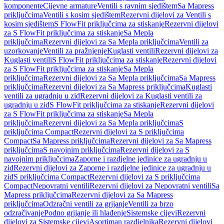
komponente
Cijevne armature
Ventili s ravnim sjedištem
Sa Mapress
priključcima
Ventili s kosim sjedištem
Rezervni dijelovi za Ventili s
kosim sjedištem
S FlowFit priključcima za stiskanje
Rezervni dijelovi
za S FlowFit priključcima za stiskanje
Sa Mepla
priključcima
Rezervni dijelovi za Sa Mepla priključcima
Ventili za
uzorkovanje
Ventili za pražnjenje
Kuglasti ventili
Rezervni dijelovi za
Kuglasti ventili
S FlowFit priključcima za stiskanje
Rezervni dijelovi
za S FlowFit priključcima za stiskanje
Sa Mepla
priključcima
Rezervni dijelovi za Sa Mepla priključcima
Sa Mapress
priključcima
Rezervni dijelovi za Sa Mapress priključcima
Kuglasti
ventili za ugradnju u zid
Rezervni dijelovi za Kuglasti ventili za
ugradnju u zid
S FlowFit priključcima za stiskanje
Rezervni dijelovi
za S FlowFit priključcima za stiskanje
Sa Mepla
priključcima
Rezervni dijelovi za Sa Mepla priključcima
S
priključcima Compact
Rezervni dijelovi za S priključcima
Compact
Sa Mapress priključcima
Rezervni dijelovi za Sa Mapress
priključcima
S navojnim priključcima
Rezervni dijelovi za S
navojnim priključcima
Zaporne i razdjelne jedinice za ugradnju u
zid
Rezervni dijelovi za Zaporne i razdjelne jedinice za ugradnju u
zid
S priključcima Compact
Rezervni dijelovi za S priključcima
Compact
Nepovratni ventili
Rezervni dijelovi za Nepovratni ventili
Sa
Mapress priključcima
Rezervni dijelovi za Sa Mapress
priključcima
Odzračni ventili za grijanje
Ventili za brzo
odzračivanje
Podno grijanje ili hlađenje
Sistemske cijevi
Rezervni
dijelovi za Sistemske cijevi
Asortiman razdjelnika
Rezervni dijelovi