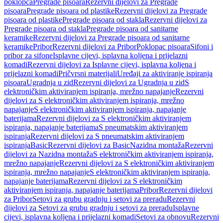
poklopca
Pregrade pisoara
Rezervni dijelovi za Pregrade
pisoara
Pregrade pisoara od plastike
Rezervni dijelovi za Pregrade
pisoara od plastike
Pregrade pisoara od stakla
Rezervni dijelovi za
Pregrade pisoara od stakla
Pregrade pisoara od sanitarne
keramike
Rezervni dijelovi za Pregrade pisoara od sanitarne
keramike
Pribor
Rezervni dijelovi za Pribor
Poklopac pisoara
Sifoni i
pribor za sifone
Isplavne cijevi, isplavna koljena i prijelazni
komadi
Rezervni dijelovi za Isplavne cijevi, isplavna koljena i
prijelazni komadi
Pričvrsni materijali
Uređaji za aktiviranje ispiranja
pisoara
Ugradnja u zid
Rezervni dijelovi za Ugradnja u zid
S
elektroničkim aktiviranjem ispiranja, mrežno napajanje
Rezervni
dijelovi za S elektroničkim aktiviranjem ispiranja, mrežno
napajanje
S elektroničkim aktiviranjem ispiranja, napajanje
baterijama
Rezervni dijelovi za S elektroničkim aktiviranjem
ispiranja, napajanje baterijama
S pneumatskim aktiviranjem
ispiranja
Rezervni dijelovi za S pneumatskim aktiviranjem
ispiranja
Basic
Rezervni dijelovi za Basic
Nazidna montaža
Rezervni
dijelovi za Nazidna montaža
S elektroničkim aktiviranjem ispiranja,
mrežno napajanje
Rezervni dijelovi za S elektroničkim aktiviranjem
ispiranja, mrežno napajanje
S elektroničkim aktiviranjem ispiranja,
napajanje baterijama
Rezervni dijelovi za S elektroničkim
aktiviranjem ispiranja, napajanje baterijama
Pribor
Rezervni dijelovi
za Pribor
Setovi za grubu gradnju i setovi za preradu
Rezervni
dijelovi za Setovi za grubu gradnju i setovi za preradu
Isplavne
cijevi, isplavna koljena i prijelazni komadi
Setovi za obnovu
Rezervni