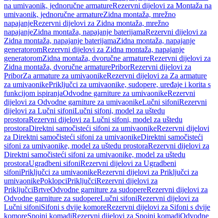
na umivaonik, jednoručne armature
Rezervni dijelovi za Montaža na
umivaonik, jednoručne armature
Zidna montaža, mrežno
napajanje
Rezervni dijelovi za Zidna montaža, mrežno
napajanje
Zidna montaža, napajanje baterijama
Rezervni dijelovi za
Zidna montaža, napajanje baterijama
Zidna montaža, napajanje
generatorom
Rezervni dijelovi za Zidna montaža, napajanje
generatorom
Zidna montaža, dvoručne armature
Rezervni dijelovi za
Zidna montaža, dvoručne armature
Pribor
Rezervni dijelovi za
Pribor
Za armature za umivaonike
Rezervni dijelovi za Za armature
za umivaonike
Priključci za umivaonike, sudopere, uređaje i korita s
funkcijom ispiranja
Odvodne garniture za umivaonike
Rezervni
dijelovi za Odvodne garniture za umivaonike
Lučni sifoni
Rezervni
dijelovi za Lučni sifoni
Lučni sifoni, model za uštedu
prostora
Rezervni dijelovi za Lučni sifoni, model za uštedu
prostora
Direktni samočisteći sifoni za umivaonike
Rezervni dijelovi
za Direktni samočisteći sifoni za umivaonike
Direktni samočisteći
sifoni za umivaonike, model za uštedu prostora
Rezervni dijelovi za
Direktni samočisteći sifoni za umivaonike, model za uštedu
prostora
Ugradbeni sifoni
Rezervni dijelovi za Ugradbeni
sifoni
Priključci za umivaonike
Rezervni dijelovi za Priključci za
umivaonike
Poklopci
Priključci
Rezervni dijelovi za
Priključci
Brtve
Odvodne garniture za sudopere
Rezervni dijelovi za
Odvodne garniture za sudopere
Lučni sifoni
Rezervni dijelovi za
Lučni sifoni
Sifoni s dvije komore
Rezervni dijelovi za Sifoni s dvije
komore
Spojni komadi
Rezervni dijelovi za Spojni komadi
Odvodne