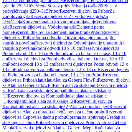
12 l/s
Za vodolovna grla do 25 l/s
Rezervni dijelovi za Za vodolovna
grla do 25 l/s
Učvršćenja
Sustav pričvršćivanja d40–200
Sustav
pričvršćivanja d250–315
Pribor
Rezervni dijelovi za Pribor
Za
vodolovna grla
Rezervni dijelovi za Za vodolovna grla
Za
učvršćenja
Konvencionalno krovno odvodnjavanje
Vodolovna
grla
Rezervni dijelovi za Vodolovna grla
Elementi parne
brane
Rezervni dijelovi za Elementi parne brane
Pribor
Rezervni
dijelovi za Pribor
Podna odvodnja
Odvodnjavanje unutarnjih i
vanjskih površina
Rezervni dijelovi za Odvodnjavanje unutarnjih i
vanjskih površina
Podni odvodi 10 x 10 cm
Rezervni dijelovi za
Podni odvodi 10 x 10 cm
Podni odvodi za balkone i terase, 10 x 10
cm
Rezervni dijelovi za Podni odvodi za balkone i terase, 10 x 10
cm
Podni odvodi 13 x 13 cm
Rezervni dijelovi za Podni odvodi 13 x
13 cm
Podni odvodi za balkone i terase, 13 x 13 cm
Rezervni dijelovi
za Podni odvodi za balkone i terase, 13 x 13 cm
Pribor
Rezervni
dijelovi za Pribor
Alati
Alati
Alati za Geberit FlowFit
Rezervni dijelovi
za Alati za Geberit FlowFit
Ručni alati za stiskanje
Rezervni dijelovi
za Ručni alati za stiskanje
Kompatibilnost alata za stiskanje
[1]
Rezervni dijelovi za Kompatibilnost alata za stiskanje
[1]
Kompatibilnost alata za stiskanje [2]
Rezervni dijelovi za
Kompatibilnost alata za stiskanje [2]
Alati za obradu cijevi
Rezervni
dijelovi za Alati za obradu cijevi
Čepovi za tlačnu probu
Rezervni
dijelovi za Čepovi za tlačnu probu
Oprema za ispitivanje
Uređaji za
stiskanje s alatima
Pribor
Rezervni dijelovi za Pribor
Alati za Geberit
Mepla
Rezervni dijelovi za Alati za Geberit Mepla
Ručni alati za