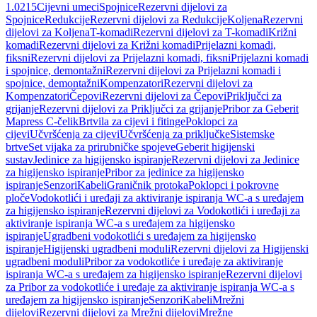
1.0215
Cijevni umeci
Spojnice
Rezervni dijelovi za
Spojnice
Redukcije
Rezervni dijelovi za Redukcije
Koljena
Rezervni
dijelovi za Koljena
T-komadi
Rezervni dijelovi za T-komadi
Križni
komadi
Rezervni dijelovi za Križni komadi
Prijelazni komadi,
fiksni
Rezervni dijelovi za Prijelazni komadi, fiksni
Prijelazni komadi
i spojnice, demontažni
Rezervni dijelovi za Prijelazni komadi i
spojnice, demontažni
Kompenzatori
Rezervni dijelovi za
Kompenzatori
Čepovi
Rezervni dijelovi za Čepovi
Priključci za
grijanje
Rezervni dijelovi za Priključci za grijanje
Pribor za Geberit
Mapress C-čelik
Brtvila za cijevi i fitinge
Poklopci za
cijevi
Učvršćenja za cijevi
Učvršćenja za priključke
Sistemske
brtve
Set vijaka za prirubničke spojeve
Geberit higijenski
sustav
Jedinice za higijensko ispiranje
Rezervni dijelovi za Jedinice
za higijensko ispiranje
Pribor za jedinice za higijensko
ispiranje
Senzori
Kabeli
Graničnik protoka
Poklopci i pokrovne
ploče
Vodokotlići i uređaji za aktiviranje ispiranja WC-a s uređajem
za higijensko ispiranje
Rezervni dijelovi za Vodokotlići i uređaji za
aktiviranje ispiranja WC-a s uređajem za higijensko
ispiranje
Ugradbeni vodokotlići s uređajem za higijensko
ispiranje
Higijenski ugradbeni moduli
Rezervni dijelovi za Higijenski
ugradbeni moduli
Pribor za vodokotliće i uređaje za aktiviranje
ispiranja WC-a s uređajem za higijensko ispiranje
Rezervni dijelovi
za Pribor za vodokotliće i uređaje za aktiviranje ispiranja WC-a s
uređajem za higijensko ispiranje
Senzori
Kabeli
Mrežni
dijelovi
Rezervni dijelovi za Mrežni dijelovi
Mrežne