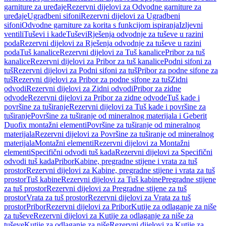
garniture za uređaje
Rezervni dijelovi za Odvodne garniture za
uređaje
Ugradbeni sifoni
Rezervni dijelovi za Ugradbeni
sifoni
Odvodne garniture za korita s funkcijom ispiranja
Izljevni
ventili
Tuševi i kade
Tuševi
Rješenja odvodnje za tuševe u razini
poda
Rezervni dijelovi za Rješenja odvodnje za tuševe u razini
poda
Tuš kanalice
Rezervni dijelovi za Tuš kanalice
Pribor za tuš
kanalice
Rezervni dijelovi za Pribor za tuš kanalice
Podni sifoni za
tuš
Rezervni dijelovi za Podni sifoni za tuš
Pribor za podne sifone za
tuš
Rezervni dijelovi za Pribor za podne sifone za tuš
Zidni
odvodi
Rezervni dijelovi za Zidni odvodi
Pribor za zidne
odvode
Rezervni dijelovi za Pribor za zidne odvode
Tuš kade i
površine za tuširanje
Rezervni dijelovi za Tuš kade i površine za
tuširanje
Površine za tuširanje od mineralnog materijala i Geberit
Duofix montažni elementi
Površine za tuširanje od mineralnog
materijala
Rezervni dijelovi za Površine za tuširanje od mineralnog
materijala
Montažni elementi
Rezervni dijelovi za Montažni
elementi
Specifični odvodi tuš kada
Rezervni dijelovi za Specifični
odvodi tuš kada
Pribor
Kabine, pregradne stijene i vrata za tuš
prostor
Rezervni dijelovi za Kabine, pregradne stijene i vrata za tuš
prostor
Tuš kabine
Rezervni dijelovi za Tuš kabine
Pregradne stijene
za tuš prostor
Rezervni dijelovi za Pregradne stijene za tuš
prostor
Vrata za tuš prostor
Rezervni dijelovi za Vrata za tuš
prostor
Pribor
Rezervni dijelovi za Pribor
Kutije za odlaganje za niše
za tuševe
Rezervni dijelovi za Kutije za odlaganje za niše za
tuševe
Kutije za odlaganje za niše
Rezervni dijelovi za Kutije za