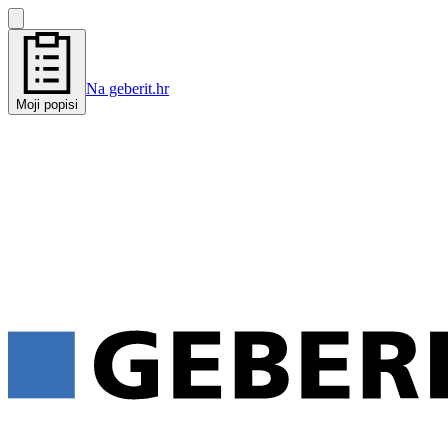
Na geberit.hr
Moji popisi