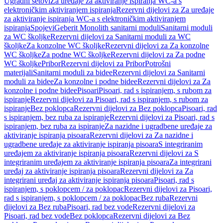
Ugradni setovi
Za uređaje za aktiviranje ispiranja WC-a s
elektroničkim aktiviranjem ispiranja
Rezervni dijelovi za Za uređaje
za aktiviranje ispiranja WC-a s elektroničkim aktiviranjem
ispiranja
Spojevi
Geberit Monolith sanitarni moduli
Sanitarni moduli
za WC školjke
Rezervni dijelovi za Sanitarni moduli za WC
školjke
Za konzolne WC školjke
Rezervni dijelovi za Za konzolne
WC školjke
Za podne WC školjke
Rezervni dijelovi za Za podne
WC školjke
Pribor
Rezervni dijelovi za Pribor
Potrošni
materijali
Sanitarni moduli za bidee
Rezervni dijelovi za Sanitarni
moduli za bidee
Za konzolne i podne bidee
Rezervni dijelovi za Za
konzolne i podne bidee
Pisoari
Pisoari, rad s ispiranjem, s rubom za
ispiranje
Rezervni dijelovi za Pisoari, rad s ispiranjem, s rubom za
ispiranje
Bez poklopca
Rezervni dijelovi za Bez poklopca
Pisoari, rad
s ispiranjem, bez ruba za ispiranje
Rezervni dijelovi za Pisoari, rad s
ispiranjem, bez ruba za ispiranje
Za nazidne i ugradbene uređaje za
aktiviranje ispiranja pisoara
Rezervni dijelovi za Za nazidne i
ugradbene uređaje za aktiviranje ispiranja pisoara
S integriranim
uređajem za aktiviranje ispiranja pisoara
Rezervni dijelovi za S
integriranim uređajem za aktiviranje ispiranja pisoara
Za integrirani
uređaj za aktiviranje ispiranja pisoara
Rezervni dijelovi za Za
integrirani uređaj za aktiviranje ispiranja pisoara
Pisoari, rad s
ispiranjem, s poklopcem / za poklopac
Rezervni dijelovi za Pisoari,
rad s ispiranjem, s poklopcem / za poklopac
Bez ruba
Rezervni
dijelovi za Bez ruba
Pisoari, rad bez vode
Rezervni dijelovi za
Pisoari, rad bez vode
Bez poklopca
Rezervni dijelovi za Bez