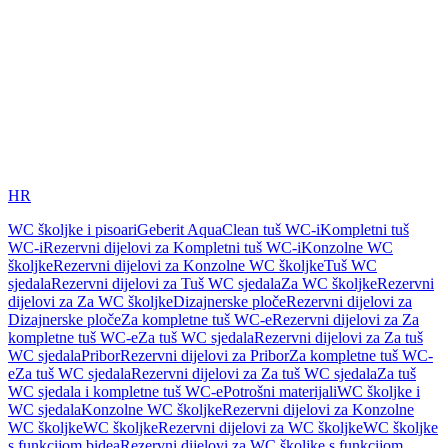
HR
WC školjke i pisoari
Geberit AquaClean tuš WC-i
Kompletni tuš
WC-i
Rezervni dijelovi za Kompletni tuš WC-i
Konzolne WC
školjke
Rezervni dijelovi za Konzolne WC školjke
Tuš WC
sjedala
Rezervni dijelovi za Tuš WC sjedala
Za WC školjke
Rezervni
dijelovi za Za WC školjke
Dizajnerske ploče
Rezervni dijelovi za
Dizajnerske ploče
Za kompletne tuš WC-e
Rezervni dijelovi za Za
kompletne tuš WC-e
Za tuš WC sjedala
Rezervni dijelovi za Za tuš
WC sjedala
Pribor
Rezervni dijelovi za Pribor
Za kompletne tuš WC-
e
Za tuš WC sjedala
Rezervni dijelovi za Za tuš WC sjedala
Za tuš
WC sjedala i kompletne tuš WC-e
Potrošni materijali
WC školjke i
WC sjedala
Konzolne WC školjke
Rezervni dijelovi za Konzolne
WC školjke
WC školjke
Rezervni dijelovi za WC školjke
WC školjke
s funkcijom bidea
Rezervni dijelovi za WC školjke s funkcijom