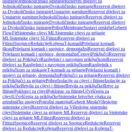
ispiranje
Jednokoličinsko ispiranje
Rezervni dijelovi za
Jednokoličinsko ispiranje
Dvokoličinsko ispiranje
Rezervni dijelovi
za Dvokoličinsko ispiranje
Unutarnje garniture
Rezervni dijelovi za
Unutarnje garniture
Jednokoličinsko ispiranje
Rezervni dijelovi za
Jednokoličinsko ispiranje
Dvokoličinsko ispiranje
Rezervni dijelovi
za Dvokoličinsko ispiranje
Pribor
Membrane
Sustavi opskrbe
Geberit
FlowFit
Sistemske cijevi ML
Sistemske cijevi za grijanje
ML
Sistemske cijevi SL
Fitinzi
Rezervni dijelovi za
Fitinzi
Spojnice
Redukcije
Koljena
T-komadi
Prijelazni komadi,
fiksni
Prijelazni komadi i spojnice, demontažni
Rezervni dijelovi za
Prijelazni komadi i spojnice, demontažni
Čepovi
Priključci
Rezervni
dijelovi za Priključci
Razdjelnici s navojnim priključkom
Rezervni
dijelovi za Razdjelnici s navojnim priključkom
Razdjelnik s
priključkom za stiskanje
T-komadi za grijanje
Prijelazni komadi i
spojevi za grijanje, demontažni
Priključci za grijanje
Rezervni dijelovi
za Priključci za grijanje
Pribor
Izolacije za cijevi i fitinge
Izolacije za
priključke
Brtvila za cijevi i fitinge
Brtvila za priključke
Brtve za
fitinge
Poklopci za cijevi
Poklopac za fitinge
Učvršćenja za
cijevi
Učvršćenja za priključke
Sistemske brtve
Set vijaka za
prirubničke spojeve
Potrošni materijal
Geberit Mepla
Višeslojne
sistemske cijevi
Rezervni dijelovi za Višeslojne sistemske
cijevi
Sistemske cijevi za grijanje ML
Rezervni dijelovi za Sistemske
cijevi za grijanje ML
Fitinzi
Rezervni dijelovi za
Fitinzi
Spojnice
Rezervni dijelovi za Spojnice
Redukcije
Rezervni
dijelovi za Redukcije
Koljena
Rezervni dijelovi za Koljena
T-