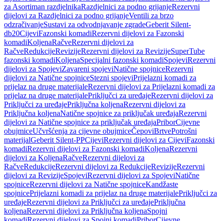
za Asortiman razdjelnika
Razdjelnici za podno grijanje
Rezervni
dijelovi za Razdjelnici za podno grijanje
Ventili za brzo
odzračivanje
Sustavi za odvodnjavanje zgrade
Geberit Silent-
db20
Cijevi
Fazonski komadi
Rezervni dijelovi za Fazonski
komadi
Koljena
Račve
Rezervni dijelovi za
Račve
Redukcije
Revizije
Rezervni dijelovi za Revizije
SuperTube
fazonski komadi
Koljena
Specijalni fazonski komadi
Spojevi
Rezervni
dijelovi za Spojevi
Zavareni spojevi
Natične spojnice
Rezervni
dijelovi za Natične spojnice
Stezni spojevi
Prijelazni komadi za
prijelaz na druge materijale
Rezervni dijelovi za Prijelazni komadi za
prijelaz na druge materijale
Priključci za uređaje
Rezervni dijelovi za
Priključci za uređaje
Priključna koljena
Rezervni dijelovi za
Priključna koljena
Natične spojnice za priključak uređaja
Rezervni
dijelovi za Natične spojnice za priključak uređaja
Pribor
Cijevne
obujmice
Učvršćenja za cijevne obujmice
Čepovi
Brtve
Potrošni
materijal
Geberit Silent-PP
Cijevi
Rezervni dijelovi za Cijevi
Fazonski
komadi
Rezervni dijelovi za Fazonski komadi
Koljena
Rezervni
dijelovi za Koljena
Račve
Rezervni dijelovi za
Račve
Redukcije
Rezervni dijelovi za Redukcije
Revizije
Rezervni
dijelovi za Revizije
Spojevi
Rezervni dijelovi za Spojevi
Natične
spojnice
Rezervni dijelovi za Natične spojnice
Kandžaste
spojnice
Prijelazni komadi za prijelaz na druge materijale
Priključci za
uređaje
Rezervni dijelovi za Priključci za uređaje
Priključna
koljena
Rezervni dijelovi za Priključna koljena
Spojni
komadi
Rezervni dijelovi za Spojni komadi
Pribor
Cijevne