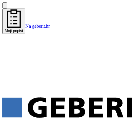
Na geberit.hr
Moji popisi