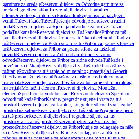
garniture za uređaje
Rezervni dijelovi za Odvodne garniture za
uređaje
Ugradbeni sifoni
Rezervni dijelovi za Ugradbeni
sifoni
Odvodne garniture za korita s funkcijom ispiranja
Izljevni
ventili
Tuševi i kade
Tuševi
Rješenja odvodnje za tuševe u razini
poda
Rezervni dijelovi za Rješenja odvodnje za tuševe u razini
poda
Tuš kanalice
Rezervni dijelovi za Tuš kanalice
Pribor za tuš
kanalice
Rezervni dijelovi za Pribor za tuš kanalice
Podni sifoni za
tuš
Rezervni dijelovi za Podni sifoni za tuš
Pribor za podne sifone za
tuš
Rezervni dijelovi za Pribor za podne sifone za tuš
Zidni
odvodi
Rezervni dijelovi za Zidni odvodi
Pribor za zidne
odvode
Rezervni dijelovi za Pribor za zidne odvode
Tuš kade i
površine za tuširanje
Rezervni dijelovi za Tuš kade i površine za
tuširanje
Površine za tuširanje od mineralnog materijala i Geberit
Duofix montažni elementi
Površine za tuširanje od mineralnog
materijala
Rezervni dijelovi za Površine za tuširanje od mineralnog
materijala
Montažni elementi
Rezervni dijelovi za Montažni
elementi
Specifični odvodi tuš kada
Rezervni dijelovi za Specifični
odvodi tuš kada
Pribor
Kabine, pregradne stijene i vrata za tuš
prostor
Rezervni dijelovi za Kabine, pregradne stijene i vrata za tuš
prostor
Tuš kabine
Rezervni dijelovi za Tuš kabine
Pregradne stijene
za tuš prostor
Rezervni dijelovi za Pregradne stijene za tuš
prostor
Vrata za tuš prostor
Rezervni dijelovi za Vrata za tuš
prostor
Pribor
Rezervni dijelovi za Pribor
Kutije za odlaganje za niše
za tuševe
Rezervni dijelovi za Kutije za odlaganje za niše za
tuševe
Kutije za odlaganje za niše
Rezervni dijelovi za Kutije za