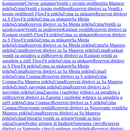
komponente
Cijevne armature
Ventili s ravnim sjedištem
Sa Mapress
priključcima
Ventili s kosim sjedištem
Rezervni dijelovi za Ventili s
kosim sjedištem
S FlowFit priključcima za stiskanje
Rezervni dijelovi
za S FlowFit priključcima za stiskanje
Sa Mepla
priključcima
Rezervni dijelovi za Sa Mepla priključcima
Ventili za
uzorkovanje
Ventili za pražnjenje
Kuglasti ventili
Rezervni dijelovi za
Kuglasti ventili
S FlowFit priključcima za stiskanje
Rezervni dijelovi
za S FlowFit priključcima za stiskanje
Sa Mepla
priključcima
Rezervni dijelovi za Sa Mepla priključcima
Sa Mapress
priključcima
Rezervni dijelovi za Sa Mapress priključcima
Kuglasti
ventili za ugradnju u zid
Rezervni dijelovi za Kuglasti ventili za
ugradnju u zid
S FlowFit priključcima za stiskanje
Rezervni dijelovi
za S FlowFit priključcima za stiskanje
Sa Mepla
priključcima
Rezervni dijelovi za Sa Mepla priključcima
S
priključcima Compact
Rezervni dijelovi za S priključcima
Compact
Sa Mapress priključcima
Rezervni dijelovi za Sa Mapress
priključcima
S navojnim priključcima
Rezervni dijelovi za S
navojnim priključcima
Zaporne i razdjelne jedinice za ugradnju u
zid
Rezervni dijelovi za Zaporne i razdjelne jedinice za ugradnju u
zid
S priključcima Compact
Rezervni dijelovi za S priključcima
Compact
Nepovratni ventili
Rezervni dijelovi za Nepovratni ventili
Sa
Mapress priključcima
Rezervni dijelovi za Sa Mapress
priključcima
Odzračni ventili za grijanje
Ventili za brzo
odzračivanje
Podno grijanje ili hlađenje
Sistemske cijevi
Rezervni
dijelovi za Sistemske cijevi
Asortiman razdjelnika
Rezervni dijelovi