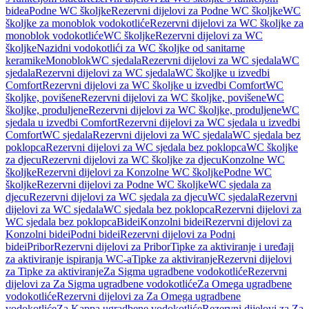
bidea
Podne WC školjke
Rezervni dijelovi za Podne WC školjke
WC
školjke za monoblok vodokotliće
Rezervni dijelovi za WC školjke za
monoblok vodokotliće
WC školjke
Rezervni dijelovi za WC
školjke
Nazidni vodokotlići za WC školjke od sanitarne
keramike
Monoblok
WC sjedala
Rezervni dijelovi za WC sjedala
WC
sjedala
Rezervni dijelovi za WC sjedala
WC školjke u izvedbi
Comfort
Rezervni dijelovi za WC školjke u izvedbi Comfort
WC
školjke, povišene
Rezervni dijelovi za WC školjke, povišene
WC
školjke, produljene
Rezervni dijelovi za WC školjke, produljene
WC
sjedala u izvedbi Comfort
Rezervni dijelovi za WC sjedala u izvedbi
Comfort
WC sjedala
Rezervni dijelovi za WC sjedala
WC sjedala bez
poklopca
Rezervni dijelovi za WC sjedala bez poklopca
WC školjke
za djecu
Rezervni dijelovi za WC školjke za djecu
Konzolne WC
školjke
Rezervni dijelovi za Konzolne WC školjke
Podne WC
školjke
Rezervni dijelovi za Podne WC školjke
WC sjedala za
djecu
Rezervni dijelovi za WC sjedala za djecu
WC sjedala
Rezervni
dijelovi za WC sjedala
WC sjedala bez poklopca
Rezervni dijelovi za
WC sjedala bez poklopca
Bidei
Konzolni bidei
Rezervni dijelovi za
Konzolni bidei
Podni bidei
Rezervni dijelovi za Podni
bidei
Pribor
Rezervni dijelovi za Pribor
Tipke za aktiviranje i uređaji
za aktiviranje ispiranja WC-a
Tipke za aktiviranje
Rezervni dijelovi
za Tipke za aktiviranje
Za Sigma ugradbene vodokotliće
Rezervni
dijelovi za Za Sigma ugradbene vodokotliće
Za Omega ugradbene
vodokotliće
Rezervni dijelovi za Za Omega ugradbene
vodokotliće
Za Kappa ugradbene vodokotliće
Rezervni dijelovi za Za