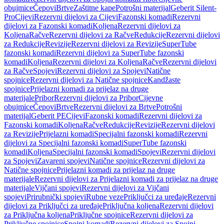
obujmice
Čepovi
Brtve
Zaštitne kape
Potrošni materijal
Geberit Silent-
Pro
Cijevi
Rezervni dijelovi za Cijevi
Fazonski komadi
Rezervni
dijelovi za Fazonski komadi
Koljena
Rezervni dijelovi za
Koljena
Račve
Rezervni dijelovi za Račve
Redukcije
Rezervni dijelovi
za Redukcije
Revizije
Rezervni dijelovi za Revizije
SuperTube
fazonski komadi
Rezervni dijelovi za SuperTube fazonski
komadi
Koljena
Rezervni dijelovi za Koljena
Račve
Rezervni dijelovi
za Račve
Spojevi
Rezervni dijelovi za Spojevi
Natične
spojnice
Rezervni dijelovi za Natične spojnice
Kandžaste
spojnice
Prijelazni komadi za prijelaz na druge
materijale
Pribor
Rezervni dijelovi za Pribor
Cijevne
obujmice
Čepovi
Brtve
Rezervni dijelovi za Brtve
Potrošni
materijal
Geberit PE
Cijevi
Fazonski komadi
Rezervni dijelovi za
Fazonski komadi
Koljena
Račve
Redukcije
Revizije
Rezervni dijelovi
za Revizije
Prijelazni komadi
Specijalni fazonski komadi
Rezervni
dijelovi za Specijalni fazonski komadi
SuperTube fazonski
komadi
Koljena
Specijalni fazonski komadi
Spojevi
Rezervni dijelovi
za Spojevi
Zavareni spojevi
Natične spojnice
Rezervni dijelovi za
Natične spojnice
Prijelazni komadi za prijelaz na druge
materijale
Rezervni dijelovi za Prijelazni komadi za prijelaz na druge
materijale
Vijčani spojevi
Rezervni dijelovi za Vijčani
spojevi
Prirubnički spojevi
Rubne veze
Priključci za uređaje
Rezervni
dijelovi za Priključci za uređaje
Priključna koljena
Rezervni dijelovi
za Priključna koljena
Priključne spojnice
Rezervni dijelovi za
Priključne spojnice
Spojni komadi
Rezervni dijelovi za Spojni