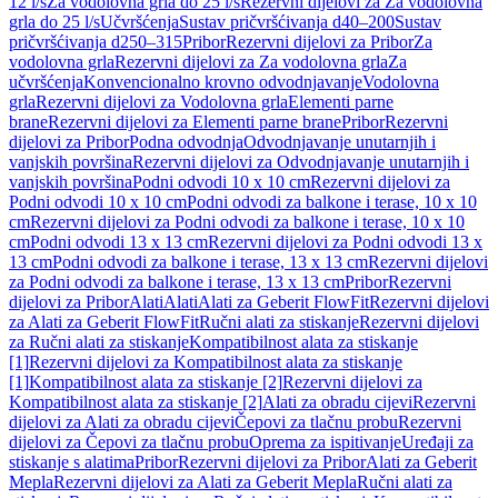
12 l/s
Za vodolovna grla do 25 l/s
Rezervni dijelovi za Za vodolovna
grla do 25 l/s
Učvršćenja
Sustav pričvršćivanja d40–200
Sustav
pričvršćivanja d250–315
Pribor
Rezervni dijelovi za Pribor
Za
vodolovna grla
Rezervni dijelovi za Za vodolovna grla
Za
učvršćenja
Konvencionalno krovno odvodnjavanje
Vodolovna
grla
Rezervni dijelovi za Vodolovna grla
Elementi parne
brane
Rezervni dijelovi za Elementi parne brane
Pribor
Rezervni
dijelovi za Pribor
Podna odvodnja
Odvodnjavanje unutarnjih i
vanjskih površina
Rezervni dijelovi za Odvodnjavanje unutarnjih i
vanjskih površina
Podni odvodi 10 x 10 cm
Rezervni dijelovi za
Podni odvodi 10 x 10 cm
Podni odvodi za balkone i terase, 10 x 10
cm
Rezervni dijelovi za Podni odvodi za balkone i terase, 10 x 10
cm
Podni odvodi 13 x 13 cm
Rezervni dijelovi za Podni odvodi 13 x
13 cm
Podni odvodi za balkone i terase, 13 x 13 cm
Rezervni dijelovi
za Podni odvodi za balkone i terase, 13 x 13 cm
Pribor
Rezervni
dijelovi za Pribor
Alati
Alati
Alati za Geberit FlowFit
Rezervni dijelovi
za Alati za Geberit FlowFit
Ručni alati za stiskanje
Rezervni dijelovi
za Ručni alati za stiskanje
Kompatibilnost alata za stiskanje
[1]
Rezervni dijelovi za Kompatibilnost alata za stiskanje
[1]
Kompatibilnost alata za stiskanje [2]
Rezervni dijelovi za
Kompatibilnost alata za stiskanje [2]
Alati za obradu cijevi
Rezervni
dijelovi za Alati za obradu cijevi
Čepovi za tlačnu probu
Rezervni
dijelovi za Čepovi za tlačnu probu
Oprema za ispitivanje
Uređaji za
stiskanje s alatima
Pribor
Rezervni dijelovi za Pribor
Alati za Geberit
Mepla
Rezervni dijelovi za Alati za Geberit Mepla
Ručni alati za