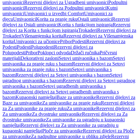
umivaonici
Rezervni dijelovi za Ugradbeni umivaonici
Podpultni
umivaonici
Rezervni dijelovi za Podpultni umivaonici
Kutni
umivaonici
Umivaonici u izvedbi Comfort
Umivaonici za
djecu
Umivaonici
Korita za pranje ruku
Ostali umivaonici
Rezervni
dijelovi za Ostali umivaonici
Korita s funkcijom ispiranja
Rezervni
dijelovi za Korita s funkcijom ispiranja
Trokaderi
Rezervni dijelovi za
Trokaderi
Višenamjenska korita
Rezervni dijelovi za Višenamjenska
korita
Umivaonici za učionice
Pribor
Podesti
Rezervni dijelovi za
Podesti
Podesti
Polupodesti
Rezervni dijelovi za
Polupodesti
Pribor
Poklopci odvoda
Držači ručnika
Pričvrsni
materijali
Dekorativni zasloni
Setovi umivaonika s bazom
Setovi
umivaonika za pranje ruku s bazom
Rezervni dijelovi za Setovi
umivaonika za pranje ruku s bazom
Setovi umivaonika s
bazom
Rezervni dijelovi za Setovi umivaonika s bazom
Setovi
ugradnog umivaonika s bazom
Rezervni dijelovi za Setovi ugradnog
umivaonika s bazom
Setovi ugradbenih umivaonika s
bazom
Rezervni dijelovi za Setovi ugradbenih umivaonika s
bazom
Kupaonski namještaj
Baze za umivaonike
Rezervni dijelovi za
Baze za umivaonike
Za umivaonike za pranje ruku
Rezervni dijelovi
za Za umivaonike za pranje ruku
Za umivaonike
Rezervni dijelovi za
Za umivaonike
Za dvostruke umivaonike
Rezervni dijelovi za Za
dvostruke umivaonike
Za umivaonike za ugradnju u kupaonski
namještaj
Rezervni dijelovi za Za umivaonike za ugradnju u
kupaonski namještaj
Ploče za umivaonike
Rezervni dijelovi za Ploče
za umivaonike
Za nadpultne umivaonike u obliku zdjele
Rezervni