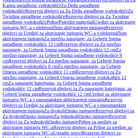
Kappa ugradbene vodokotliće
Za Delta ugradbene
vodokotliće
Rezervni dijelovi za Za Delta ugradbene vodokotliće
Za
Twinline ugradbene vodokotliće
Rezervni dijelovi za Za Twinline
ugradbene vodokotliće
Pribor
Potrošni materijali
Uređaji za aktiviranje
ispiranja WC-a s elektroničkim aktiviranjem ispiranja
Rezervni
dijelovi za Uređaji za aktiviranje ispiranja WC-a s elektroničkim
aktiviranjem ispiranja
Za mrežno napajanje, za Geberit Sigma
ugradbene vodokotliće 12 cm
Rezervni dijelovi za Za mrežno
napajanje, za Geberit Sigma ugradbene vodokotliće 12 cm
Za
mrežno napajanje, za Geberit Sigma ugradbene vodokotliće 8
cm
Rezervni dijelovi za Za mrežno napajanje, za Geberit Sigma
ugradbene vodokotliće 8 cm
Za mrežno napajanje, za Geberit
Omega ugradbene vodokotliće 12 cm
Rezervni dijelovi za Za
mrežno napajanje, za Geberit Omega ugradbene vodokotliće 12
cm
Za napajanje baterijama, za Geberit Sigma ugradbene
vodokotliće 12 cm
Rezervni dijelovi za Za napajanje baterijama, za
Geberit Sigma ugradbene vodokotliće 12 cm
Uređaji za aktiviranje
ispiranja WC-a s pneumatskim aktiviranjem ispiranja
Rezervni
dijelovi za Uređaji za aktiviranje ispiranja WC-a s pneumatskim
aktiviranjem ispiranja
Za dvokoličinsko ispiranje
Rezervni dijelovi za
Za dvokoličinsko ispiranje
Za jednokoličinsko ispiranje
Rezervni
dijelovi za Za jednokoličinsko ispiranje
Pribor za uređaje za
aktiviranje ispiranja WC-a
Rezervni dijelovi za Pribor za uređaje za
aktiviranje ispiranja WC-a
Ugradni setovi
Rezervni dijelovi za