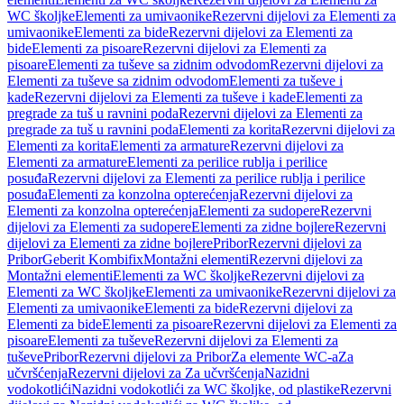
WC školjke
Elementi za umivaonike
Rezervni dijelovi za Elementi za
umivaonike
Elementi za bide
Rezervni dijelovi za Elementi za
bide
Elementi za pisoare
Rezervni dijelovi za Elementi za
pisoare
Elementi za tuševe sa zidnim odvodom
Rezervni dijelovi za
Elementi za tuševe sa zidnim odvodom
Elementi za tuševe i
kade
Rezervni dijelovi za Elementi za tuševe i kade
Elementi za
pregrade za tuš u ravnini poda
Rezervni dijelovi za Elementi za
pregrade za tuš u ravnini poda
Elementi za korita
Rezervni dijelovi za
Elementi za korita
Elementi za armature
Rezervni dijelovi za
Elementi za armature
Elementi za perilice rublja i perilice
posuđa
Rezervni dijelovi za Elementi za perilice rublja i perilice
posuđa
Elementi za konzolna opterećenja
Rezervni dijelovi za
Elementi za konzolna opterećenja
Elementi za sudopere
Rezervni
dijelovi za Elementi za sudopere
Elementi za zidne bojlere
Rezervni
dijelovi za Elementi za zidne bojlere
Pribor
Rezervni dijelovi za
Pribor
Geberit Kombifix
Montažni elementi
Rezervni dijelovi za
Montažni elementi
Elementi za WC školjke
Rezervni dijelovi za
Elementi za WC školjke
Elementi za umivaonike
Rezervni dijelovi za
Elementi za umivaonike
Elementi za bide
Rezervni dijelovi za
Elementi za bide
Elementi za pisoare
Rezervni dijelovi za Elementi za
pisoare
Elementi za tuševe
Rezervni dijelovi za Elementi za
tuševe
Pribor
Rezervni dijelovi za Pribor
Za elemente WC-a
Za
učvršćenja
Rezervni dijelovi za Za učvršćenja
Nazidni
vodokotlići
Nazidni vodokotlići za WC školjke, od plastike
Rezervni