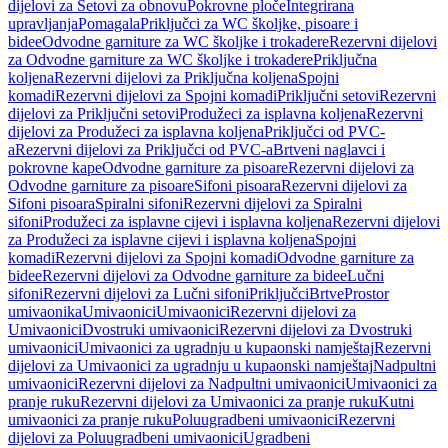
dijelovi za Setovi za obnovu
Pokrovne ploče
Integrirana
upravljanja
Pomagala
Priključci za WC školjke, pisoare i
bidee
Odvodne garniture za WC školjke i trokadere
Rezervni dijelovi
za Odvodne garniture za WC školjke i trokadere
Priključna
koljena
Rezervni dijelovi za Priključna koljena
Spojni
komadi
Rezervni dijelovi za Spojni komadi
Priključni setovi
Rezervni
dijelovi za Priključni setovi
Produžeci za isplavna koljena
Rezervni
dijelovi za Produžeci za isplavna koljena
Priključci od PVC-
a
Rezervni dijelovi za Priključci od PVC-a
Brtveni naglavci i
pokrovne kape
Odvodne garniture za pisoare
Rezervni dijelovi za
Odvodne garniture za pisoare
Sifoni pisoara
Rezervni dijelovi za
Sifoni pisoara
Spiralni sifoni
Rezervni dijelovi za Spiralni
sifoni
Produžeci za isplavne cijevi i isplavna koljena
Rezervni dijelovi
za Produžeci za isplavne cijevi i isplavna koljena
Spojni
komadi
Rezervni dijelovi za Spojni komadi
Odvodne garniture za
bidee
Rezervni dijelovi za Odvodne garniture za bidee
Lučni
sifoni
Rezervni dijelovi za Lučni sifoni
Priključci
Brtve
Prostor
umivaonika
Umivaonici
Umivaonici
Rezervni dijelovi za
Umivaonici
Dvostruki umivaonici
Rezervni dijelovi za Dvostruki
umivaonici
Umivaonici za ugradnju u kupaonski namještaj
Rezervni
dijelovi za Umivaonici za ugradnju u kupaonski namještaj
Nadpultni
umivaonici
Rezervni dijelovi za Nadpultni umivaonici
Umivaonici za
pranje ruku
Rezervni dijelovi za Umivaonici za pranje ruku
Kutni
umivaonici za pranje ruku
Poluugradbeni umivaonici
Rezervni
dijelovi za Poluugradbeni umivaonici
Ugradbeni