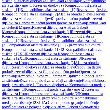
stiskanje
Rezervni dijelovi za Ručni alati za stiskanje
Kompatibilnost
alata za stiskanje [1]
Rezervni dijelovi za Kompatibilnost alata za
stiskanje [1]
Kompatibilnost alata za stiskanje [2]
Rezervni dijelovi za
Kompatibilnost alata za stiskanje [2]
Alati za obradu cijevi
Rezervni
dijelovi za Alati za obradu cijevi
Čepovi za tlačnu probu
Rezervni
dijelovi za Čepovi za tlačnu probu
Oprema za ispitivanje
Pribor
Alati
za Geberit Mapress
Rezervni dijelovi za Alati za Geberit
Mapress
Kompatibilnost alata za stiskanje [1]
Rezervni dijelovi za
Kompatibilnost alata za stiskanje [1]
Kompatibilnost alata za
stiskanje [2]
Rezervni dijelovi za Kompatibilnost alata za stiskanje
[2]
Kompatibilnost alata za stiskanje [1] / [2]
Rezervni dijelovi za
Kompatibilnost alata za stiskanje [1] / [2]
Kompatibilnost alata za
stiskanje [2XL]
Rezervni dijelovi za Kompatibilnost alata za
stiskanje [2XL]
Kompatibilnost alata za stiskanje [3]
Rezervni
dijelovi za Kompatibilnost alata za stiskanje [3]
Alati za obradu
cijevi
Rezervni dijelovi za Alati za obradu cijevi
Čepovi za tlačnu
probu
Rezervni dijelovi za Čepovi za tlačnu probu
Oprema za
ispitivanje
Rezervni dijelovi za Oprema za ispitivanje
Pribor
Uređaji
za stiskanje
Rezervni dijelovi za Uređaji za stiskanje
Kompatibilnost
uređaja za stiskanje [1]
Rezervni dijelovi za Kompatibilnost uređaja
za stiskanje [1]
Kompatibilnost uređaja za stiskanje [2]
Rezervni
dijelovi za Kompatibilnost uređaja za stiskanje [2]
Kompatibilnost
uređaja za stiskanje [2XL]
Rezervni dijelovi za Kompatibilnost
uređaja za stiskanje [2XL]
Za Geberit podno grijanje i hlađenje
površina
Stalci za polaganje cijevi
Alati za Geberit Silent-db20 /