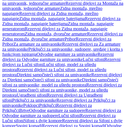
na umivaonik, jednoručne armature
Rezervni dijelovi za Montaža na
umivaonik, jednoručne armature
Zidna montaža, mrežno
napajanje
Rezervni dijelovi za Zidna montaža, mrežno
napajanje
Zidna montaža, napajanje baterijama
Rezervni dijelovi za
Zidna montaža, napajanje baterijama
Zidna montaža, napajanje
generatorom
Rezervni dijelovi za Zidna montaža, napajanje
generatorom
Zidna montaža, dvoručne armature
Rezervni dijelovi za
Zidna montaža, dvoručne armature
Pribor
Rezervni dijelovi za
Pribor
Za armature za umivaonike
Rezervni dijelovi za Za armature
za umivaonike
Priključci za umivaonike, sudopere, uređaje i korita s
funkcijom ispiranja
Odvodne garniture za umivaonike
Rezervni
dijelovi za Odvodne garniture za umivaonike
Lučni sifoni
Rezervni
dijelovi za Lučni sifoni
Lučni sifoni, model za uštedu
prostora
Rezervni dijelovi za Lučni sifoni, model za uštedu
prostora
Direktni samočisteći sifoni za umivaonike
Rezervni dijelovi
za Direktni samočisteći sifoni za umivaonike
Direktni samočisteći
sifoni za umivaonike, model za uštedu prostora
Rezervni dijelovi za
Direktni samočisteći sifoni za umivaonike, model za uštedu
prostora
Ugradbeni sifoni
Rezervni dijelovi za Ugradbeni
sifoni
Priključci za umivaonike
Rezervni dijelovi za Priključci za
umivaonike
Poklopci
Priključci
Rezervni dijelovi za
Priključci
Brtve
Odvodne garniture za sudopere
Rezervni dijelovi za
Odvodne garniture za sudopere
Lučni sifoni
Rezervni dijelovi za
Lučni sifoni
Sifoni s dvije komore
Rezervni dijelovi za Sifoni s dvije
komore
Spojni komadi
Rezervni dijelovi za Spojni komadi
Odvodne