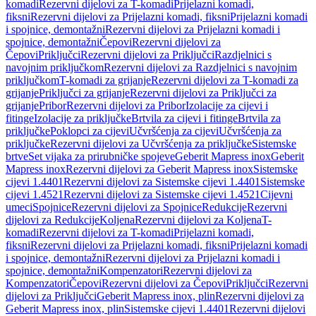
komadi
Rezervni dijelovi za T-komadi
Prijelazni komadi,
fiksni
Rezervni dijelovi za Prijelazni komadi, fiksni
Prijelazni komadi
i spojnice, demontažni
Rezervni dijelovi za Prijelazni komadi i
spojnice, demontažni
Čepovi
Rezervni dijelovi za
Čepovi
Priključci
Rezervni dijelovi za Priključci
Razdjelnici s
navojnim priključkom
Rezervni dijelovi za Razdjelnici s navojnim
priključkom
T-komadi za grijanje
Rezervni dijelovi za T-komadi za
grijanje
Priključci za grijanje
Rezervni dijelovi za Priključci za
grijanje
Pribor
Rezervni dijelovi za Pribor
Izolacije za cijevi i
fitinge
Izolacije za priključke
Brtvila za cijevi i fitinge
Brtvila za
priključke
Poklopci za cijevi
Učvršćenja za cijevi
Učvršćenja za
priključke
Rezervni dijelovi za Učvršćenja za priključke
Sistemske
brtve
Set vijaka za prirubničke spojeve
Geberit Mapress inox
Geberit
Mapress inox
Rezervni dijelovi za Geberit Mapress inox
Sistemske
cijevi 1.4401
Rezervni dijelovi za Sistemske cijevi 1.4401
Sistemske
cijevi 1.4521
Rezervni dijelovi za Sistemske cijevi 1.4521
Cijevni
umeci
Spojnice
Rezervni dijelovi za Spojnice
Redukcije
Rezervni
dijelovi za Redukcije
Koljena
Rezervni dijelovi za Koljena
T-
komadi
Rezervni dijelovi za T-komadi
Prijelazni komadi,
fiksni
Rezervni dijelovi za Prijelazni komadi, fiksni
Prijelazni komadi
i spojnice, demontažni
Rezervni dijelovi za Prijelazni komadi i
spojnice, demontažni
Kompenzatori
Rezervni dijelovi za
Kompenzatori
Čepovi
Rezervni dijelovi za Čepovi
Priključci
Rezervni
dijelovi za Priključci
Geberit Mapress inox, plin
Rezervni dijelovi za
Geberit Mapress inox, plin
Sistemske cijevi 1.4401
Rezervni dijelovi