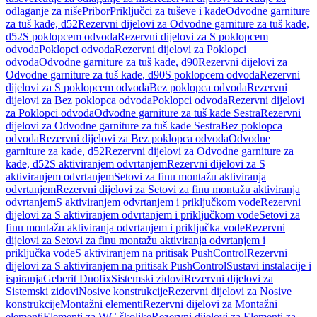
odlaganje za niše
Pribor
Priključci za tuševe i kade
Odvodne garniture
za tuš kade, d52
Rezervni dijelovi za Odvodne garniture za tuš kade,
d52
S poklopcem odvoda
Rezervni dijelovi za S poklopcem
odvoda
Poklopci odvoda
Rezervni dijelovi za Poklopci
odvoda
Odvodne garniture za tuš kade, d90
Rezervni dijelovi za
Odvodne garniture za tuš kade, d90
S poklopcem odvoda
Rezervni
dijelovi za S poklopcem odvoda
Bez poklopca odvoda
Rezervni
dijelovi za Bez poklopca odvoda
Poklopci odvoda
Rezervni dijelovi
za Poklopci odvoda
Odvodne garniture za tuš kade Sestra
Rezervni
dijelovi za Odvodne garniture za tuš kade Sestra
Bez poklopca
odvoda
Rezervni dijelovi za Bez poklopca odvoda
Odvodne
garniture za kade, d52
Rezervni dijelovi za Odvodne garniture za
kade, d52
S aktiviranjem odvrtanjem
Rezervni dijelovi za S
aktiviranjem odvrtanjem
Setovi za finu montažu aktiviranja
odvrtanjem
Rezervni dijelovi za Setovi za finu montažu aktiviranja
odvrtanjem
S aktiviranjem odvrtanjem i priključkom vode
Rezervni
dijelovi za S aktiviranjem odvrtanjem i priključkom vode
Setovi za
finu montažu aktiviranja odvrtanjem i priključka vode
Rezervni
dijelovi za Setovi za finu montažu aktiviranja odvrtanjem i
priključka vode
S aktiviranjem na pritisak PushControl
Rezervni
dijelovi za S aktiviranjem na pritisak PushControl
Sustavi instalacije i
ispiranja
Geberit Duofix
Sistemski zidovi
Rezervni dijelovi za
Sistemski zidovi
Nosive konstrukcije
Rezervni dijelovi za Nosive
konstrukcije
Montažni elementi
Rezervni dijelovi za Montažni
elementi
Elementi za WC školjke
Rezervni dijelovi za Elementi za