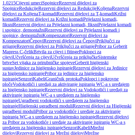
1.0215
Cijevni umeci
Spojnice
Rezervni dijelovi za
Spojnice
Redukcije
Rezervni dijelovi za Redukcije
Koljena
Rezervni
dijelovi za Koljena
T-komadi
Rezervni dijelovi za T-komadi
Križni
komadi
Rezervni dijelovi za Križni komadi
Prijelazni komadi,
fiksni
Rezervni dijelovi za Prijelazni komadi, fiksni
Prijelazni komadi
i spojnice, demontažni
Rezervni dijelovi za Prijelazni komadi i
spojnice, demontažni
Kompenzatori
Rezervni dijelovi za
Kompenzatori
Čepovi
Rezervni dijelovi za Čepovi
Priključci za
grijanje
Rezervni dijelovi za Priključci za grijanje
Pribor za Geberit
Mapress C-čelik
Brtvila za cijevi i fitinge
Poklopci za
cijevi
Učvršćenja za cijevi
Učvršćenja za priključke
Sistemske
brtve
Set vijaka za prirubničke spojeve
Geberit higijenski
sustav
Jedinice za higijensko ispiranje
Rezervni dijelovi za Jedinice
za higijensko ispiranje
Pribor za jedinice za higijensko
ispiranje
Senzori
Kabeli
Graničnik protoka
Poklopci i pokrovne
ploče
Vodokotlići i uređaji za aktiviranje ispiranja WC-a s uređajem
za higijensko ispiranje
Rezervni dijelovi za Vodokotlići i uređaji za
aktiviranje ispiranja WC-a s uređajem za higijensko
ispiranje
Ugradbeni vodokotlići s uređajem za higijensko
ispiranje
Higijenski ugradbeni moduli
Rezervni dijelovi za Higijenski
ugradbeni moduli
Pribor za vodokotliće i uređaje za aktiviranje
ispiranja WC-a s uređajem za higijensko ispiranje
Rezervni dijelovi
za Pribor za vodokotliće i uređaje za aktiviranje ispiranja WC-a s
uređajem za higijensko ispiranje
Senzori
Kabeli
Mrežni
dijelovi
Rezervni dijelovi za Mrežni dijelovi
Mrežne