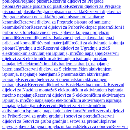
poklopca
Pregrade pisoara
Rezervni dijelovi za Pregrade
pisoara
Pregrade pisoara od plastike
Rezervni dijelovi za Pregrade
pisoara od plastike
Pregrade pisoara od stakla
Rezervni dijelovi za
Pregrade pisoara od stakla
Pregrade pisoara od sanitarne
keramike
Rezervni dijelovi za Pregrade pisoara od sanitarne
keramike
Pribor
Rezervni dijelovi za Pribor
Poklopac pisoara
Sifoni i
pribor za sifone
Isplavne cijevi, isplavna koljena i prijelazni
komadi
Rezervni dijelovi za Isplavne cijevi, isplavna koljena i
prijelazni komadi
Pričvrsni materijali
Uređaji za aktiviranje ispiranja
pisoara
Ugradnja u zid
Rezervni dijelovi za Ugradnja u zid
S
elektroničkim aktiviranjem ispiranja, mrežno napajanje
Rezervni
dijelovi za S elektroničkim aktiviranjem ispiranja, mrežno
napajanje
S elektroničkim aktiviranjem ispiranja, napajanje
baterijama
Rezervni dijelovi za S elektroničkim aktiviranjem
ispiranja, napajanje baterijama
S pneumatskim aktiviranjem
ispiranja
Rezervni dijelovi za S pneumatskim aktiviranjem
ispiranja
Basic
Rezervni dijelovi za Basic
Nazidna montaža
Rezervni
dijelovi za Nazidna montaža
S elektroničkim aktiviranjem ispiranja,
mrežno napajanje
Rezervni dijelovi za S elektroničkim aktiviranjem
ispiranja, mrežno napajanje
S elektroničkim aktiviranjem ispiranja,
napajanje baterijama
Rezervni dijelovi za S elektroničkim
aktiviranjem ispiranja, napajanje baterijama
Pribor
Rezervni dijelovi
za Pribor
Setovi za grubu gradnju i setovi za preradu
Rezervni
dijelovi za Setovi za grubu gradnju i setovi za preradu
Isplavne
cijevi, isplavna koljena i prijelazni komadi
Setovi za obnovu
Rezervni