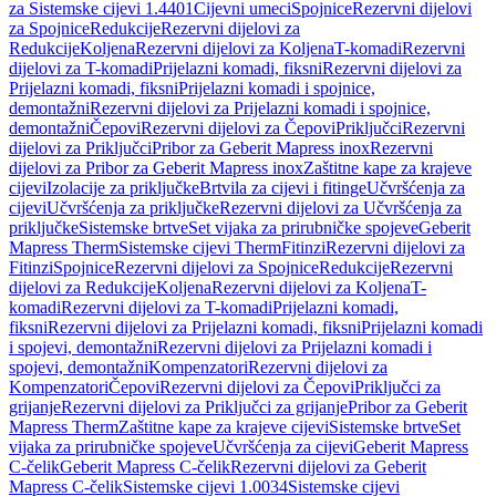
za Sistemske cijevi 1.4401
Cijevni umeci
Spojnice
Rezervni dijelovi
za Spojnice
Redukcije
Rezervni dijelovi za
Redukcije
Koljena
Rezervni dijelovi za Koljena
T-komadi
Rezervni
dijelovi za T-komadi
Prijelazni komadi, fiksni
Rezervni dijelovi za
Prijelazni komadi, fiksni
Prijelazni komadi i spojnice,
demontažni
Rezervni dijelovi za Prijelazni komadi i spojnice,
demontažni
Čepovi
Rezervni dijelovi za Čepovi
Priključci
Rezervni
dijelovi za Priključci
Pribor za Geberit Mapress inox
Rezervni
dijelovi za Pribor za Geberit Mapress inox
Zaštitne kape za krajeve
cijevi
Izolacije za priključke
Brtvila za cijevi i fitinge
Učvršćenja za
cijevi
Učvršćenja za priključke
Rezervni dijelovi za Učvršćenja za
priključke
Sistemske brtve
Set vijaka za prirubničke spojeve
Geberit
Mapress Therm
Sistemske cijevi Therm
Fitinzi
Rezervni dijelovi za
Fitinzi
Spojnice
Rezervni dijelovi za Spojnice
Redukcije
Rezervni
dijelovi za Redukcije
Koljena
Rezervni dijelovi za Koljena
T-
komadi
Rezervni dijelovi za T-komadi
Prijelazni komadi,
fiksni
Rezervni dijelovi za Prijelazni komadi, fiksni
Prijelazni komadi
i spojevi, demontažni
Rezervni dijelovi za Prijelazni komadi i
spojevi, demontažni
Kompenzatori
Rezervni dijelovi za
Kompenzatori
Čepovi
Rezervni dijelovi za Čepovi
Priključci za
grijanje
Rezervni dijelovi za Priključci za grijanje
Pribor za Geberit
Mapress Therm
Zaštitne kape za krajeve cijevi
Sistemske brtve
Set
vijaka za prirubničke spojeve
Učvršćenja za cijevi
Geberit Mapress
C-čelik
Geberit Mapress C-čelik
Rezervni dijelovi za Geberit
Mapress C-čelik
Sistemske cijevi 1.0034
Sistemske cijevi