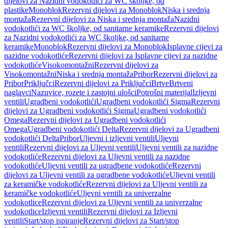
dijelovi za Nazidni vodokotlići za WC školjke, od
plastike
Monoblok
Rezervni dijelovi za Monoblok
Niska i srednja
montaža
Rezervni dijelovi za Niska i srednja montaža
Nazidni
vodokotlići za WC školjke, od sanitarne keramike
Rezervni dijelovi
za Nazidni vodokotlići za WC školjke, od sanitarne
keramike
Monoblok
Rezervni dijelovi za Monoblok
Isplavne cijevi za
nazidne vodokotliće
Rezervni dijelovi za Isplavne cijevi za nazidne
vodokotliće
Visokomontažni
Rezervni dijelovi za
Visokomontažni
Niska i srednja montaža
Pribor
Rezervni dijelovi za
Pribor
Priključci
Rezervni dijelovi za Priključci
Brtve
Brtveni
naglavci
Nazuvice, rozete i zastojni ulošci
Potrošni materijal
Izljevni
ventili
Ugradbeni vodokotlići
Ugradbeni vodokotlići Sigma
Rezervni
dijelovi za Ugradbeni vodokotlići Sigma
Ugradbeni vodokotlići
Omega
Rezervni dijelovi za Ugradbeni vodokotlići
Omega
Ugradbeni vodokotlići Delta
Rezervni dijelovi za Ugradbeni
vodokotlići Delta
Pribor
Uljevni i izljevni ventili
Uljevni
ventili
Rezervni dijelovi za Uljevni ventili
Uljevni ventili za nazidne
vodokotliće
Rezervni dijelovi za Uljevni ventili za nazidne
vodokotliće
Uljevni ventili za ugradbene vodokotliće
Rezervni
dijelovi za Uljevni ventili za ugradbene vodokotliće
Uljevni ventili
za keramičke vodokotliće
Rezervni dijelovi za Uljevni ventili za
keramičke vodokotliće
Uljevni ventili za univerzalne
vodokotlice
Rezervni dijelovi za Uljevni ventili za univerzalne
vodokotlice
Izljevni ventili
Rezervni dijelovi za Izljevni
ventili
Start/stop ispiranje
Rezervni dijelovi za Start/stop