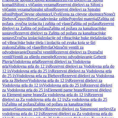
komadi
Sifoni s vijčanim vezama
Rezervni dijelovi za Sifoni s
vijčanim vezama
Spiralni sifoni
Rezervni dijelovi za Spiralni
sifoni
Pribor
Cijevne obujmice
Učvršćenja za cijevne obujmice
Noseći
žljebovi
Čepovi
Brtve
Građevinske zaštite
Potrošni materijal
Zaštita od
požara, zvučna izolacija i zaštita od vlage
Zaštita od požara
Rezervni
dijelovi za Zaštita od požara
Zaštita od požara za kanalizacijske
sustave
Rezervni dijelovi za Zaštita od požara za kanalizacijske
sustave
Zvučna izolacija
Izolacije od vibracijske buke tijela
Izolacije
od vibracijske buke tijela i izolacija od zvuka koja se širi
zrakom
Zaštita od vlage
Brtvila
Odzračni ventili za
odvodnjavanje
Dozračni ventili
Rezervni dijelovi za Dozračni
ventili
Ventili za uštedu energije
Krovno odvodnjavanje Geberit
Pluvia
Vodolovna grla
Rezervni dijelovi za Vodolovna
grla
Vodolovna grla do 12 l/s
Rezervni dijelovi za Vodolovna grla do
12 l/s
Vodolovna grla do 25 l/s
Rezervni dijelovi za Vodolovna grla
do 25 l/s
Vodolovna grla za žljebove
Rezervni dijelovi za Vodolovna
grla za žljebove
Vodolovna grla do 12 l/s
Rezervni dijelovi za
Vodolovna grla do 12 l/s
Vodolovna grla do 25 l/s
Rezervni dijelovi
za Vodolovna grla do 25 l/s
Elementi parne brane
Rezervni dijelovi
za Elementi parne brane
Za vodolovna grla do 12 l/s
Rezervni
dijelovi za Za vodolovna grla do 12 l/s
Za vodolovna grla do 25
l/s
Zaštita od požara
Zaštita od požara za kanalizacijske
sustave
Sigurnosni preljevi
Rezervni dijelovi za Sigurnosni preljevi
Za
vodolovna grla do 12 l/s
Rezervni dijelovi za Za vodolovna grla do