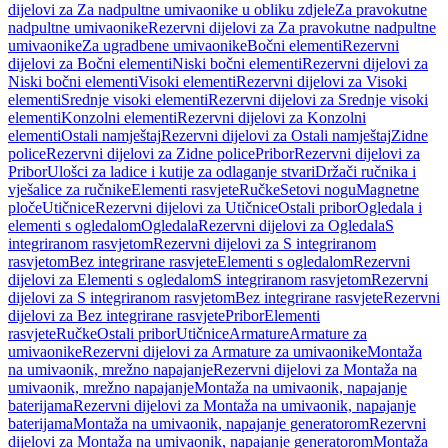
dijelovi za Za nadpultne umivaonike u obliku zdjele
Za pravokutne
nadpultne umivaonike
Rezervni dijelovi za Za pravokutne nadpultne
umivaonike
Za ugradbene umivaonike
Bočni elementi
Rezervni
dijelovi za Bočni elementi
Niski bočni elementi
Rezervni dijelovi za
Niski bočni elementi
Visoki elementi
Rezervni dijelovi za Visoki
elementi
Srednje visoki elementi
Rezervni dijelovi za Srednje visoki
elementi
Konzolni elementi
Rezervni dijelovi za Konzolni
elementi
Ostali namještaj
Rezervni dijelovi za Ostali namještaj
Zidne
police
Rezervni dijelovi za Zidne police
Pribor
Rezervni dijelovi za
Pribor
Ulošci za ladice i kutije za odlaganje stvari
Držači ručnika i
vješalice za ručnike
Elementi rasvjete
Ručke
Setovi nogu
Magnetne
ploče
Utičnice
Rezervni dijelovi za Utičnice
Ostali pribor
Ogledala i
elementi s ogledalom
Ogledala
Rezervni dijelovi za Ogledala
S
integriranom rasvjetom
Rezervni dijelovi za S integriranom
rasvjetom
Bez integrirane rasvjete
Elementi s ogledalom
Rezervni
dijelovi za Elementi s ogledalom
S integriranom rasvjetom
Rezervni
dijelovi za S integriranom rasvjetom
Bez integrirane rasvjete
Rezervni
dijelovi za Bez integrirane rasvjete
Pribor
Elementi
rasvjete
Ručke
Ostali pribor
Utičnice
Armature
Armature za
umivaonike
Rezervni dijelovi za Armature za umivaonike
Montaža
na umivaonik, mrežno napajanje
Rezervni dijelovi za Montaža na
umivaonik, mrežno napajanje
Montaža na umivaonik, napajanje
baterijama
Rezervni dijelovi za Montaža na umivaonik, napajanje
baterijama
Montaža na umivaonik, napajanje generatorom
Rezervni
dijelovi za Montaža na umivaonik, napajanje generatorom
Montaža