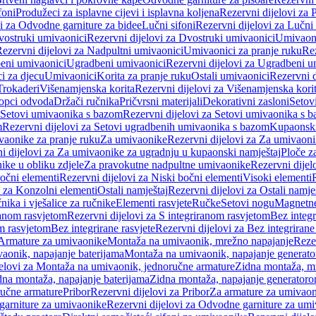
foni
Produžeci za isplavne cijevi i isplavna koljena
Rezervni dijelovi za P
i za Odvodne garniture za bidee
Lučni sifoni
Rezervni dijelovi za Lučni 
ostruki umivaonici
Rezervni dijelovi za Dvostruki umivaonici
Umivaoni
ezervni dijelovi za Nadpultni umivaonici
Umivaonici za pranje ruku
Rez
beni umivaonici
Ugradbeni umivaonici
Rezervni dijelovi za Ugradbeni u
i za djecu
Umivaonici
Korita za pranje ruku
Ostali umivaonici
Rezervni d
Trokaderi
Višenamjenska korita
Rezervni dijelovi za Višenamjenska kori
opci odvoda
Držači ručnika
Pričvrsni materijali
Dekorativni zasloni
Setov
Setovi umivaonika s bazom
Rezervni dijelovi za Setovi umivaonika s 
m
Rezervni dijelovi za Setovi ugradbenih umivaonika s bazom
Kupaonski
vaonike za pranje ruku
Za umivaonike
Rezervni dijelovi za Za umivaon
i dijelovi za Za umivaonike za ugradnju u kupaonski namještaj
Ploče z
ike u obliku zdjele
Za pravokutne nadpultne umivaonike
Rezervni dije
očni elementi
Rezervni dijelovi za Niski bočni elementi
Visoki elementi
i za Konzolni elementi
Ostali namještaj
Rezervni dijelovi za Ostali namje
nika i vješalice za ručnike
Elementi rasvjete
Ručke
Setovi nogu
Magnetne
ranom rasvjetom
Rezervni dijelovi za S integriranom rasvjetom
Bez integr
om rasvjetom
Bez integrirane rasvjete
Rezervni dijelovi za Bez integrirane
 Armature za umivaonike
Montaža na umivaonik, mrežno napajanje
Reze
aonik, napajanje baterijama
Montaža na umivaonik, napajanje generat
jelovi za Montaža na umivaonik, jednoručne armature
Zidna montaža, m
dna montaža, napajanje baterijama
Zidna montaža, napajanje generator
ručne armature
Pribor
Rezervni dijelovi za Pribor
Za armature za umivao
arniture za umivaonike
Rezervni dijelovi za Odvodne garniture za um