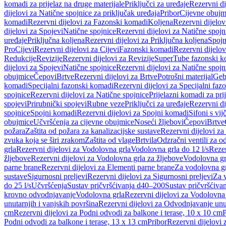
komadi za prijelaz na druge materijale
Priključci za uređaje
Rezervni di
dijelovi za Natične spojnice za priključak uređaja
Pribor
Cijevne obujm
komadi
Rezervni dijelovi za Fazonski komadi
Koljena
Rezervni dijelov
dijelovi za Spojevi
Natične spojnice
Rezervni dijelovi za Natične spojn
uređaje
Priključna koljena
Rezervni dijelovi za Priključna koljena
Spojn
Pro
Cijevi
Rezervni dijelovi za Cijevi
Fazonski komadi
Rezervni dijelo
Redukcije
Revizije
Rezervni dijelovi za Revizije
SuperTube fazonski k
dijelovi za Spojevi
Natične spojnice
Rezervni dijelovi za Natične spojn
obujmice
Čepovi
Brtve
Rezervni dijelovi za Brtve
Potrošni materijal
Geb
komadi
Specijalni fazonski komadi
Rezervni dijelovi za Specijalni fa
spojnice
Rezervni dijelovi za Natične spojnice
Prijelazni komadi za pri
spojevi
Prirubnički spojevi
Rubne veze
Priključci za uređaje
Rezervni di
spojnice
Spojni komadi
Rezervni dijelovi za Spojni komadi
Sifoni s vi
obujmice
Učvršćenja za cijevne obujmice
Noseći žljebovi
Čepovi
Brtve
požara
Zaštita od požara za kanalizacijske sustave
Rezervni dijelovi za
zvuka koja se širi zrakom
Zaštita od vlage
Brtvila
Odzračni ventili za 
grla
Rezervni dijelovi za Vodolovna grla
Vodolovna grla do 12 l/s
Rezer
žljebove
Rezervni dijelovi za Vodolovna grla za žljebove
Vodolovna grl
parne brane
Rezervni dijelovi za Elementi parne brane
Za vodolovna gr
sustave
Sigurnosni preljevi
Rezervni dijelovi za Sigurnosni preljevi
Za v
do 25 l/s
Učvršćenja
Sustav pričvršćivanja d40–200
Sustav pričvršćiv
krovno odvodnjavanje
Vodolovna grla
Rezervni dijelovi za Vodolovna
unutarnjih i vanjskih površina
Rezervni dijelovi za Odvodnjavanje unut
cm
Rezervni dijelovi za Podni odvodi za balkone i terase, 10 x 10 cm
P
Podni odvodi za balkone i terase, 13 x 13 cm
Pribor
Rezervni dijelovi 