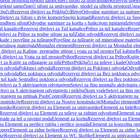
štedu prostora
Direktni samočisteći sifoni za umivaonike
Rezervni dijelo
irektni samočisteći sifoni za umivaonike, model za uštedu prostora
Ugrad
ljučci
Rezervni dijelovi za Priključci
Brtve
Odvodne garniture za sudope
ijelovi za Sifoni s dvije komore
Spojni komadi
Rezervni dijelovi za Sp
radbeni sifoni
Odvodne garniture za korita s funkcijom ispiranja
Izljevni
š kanalice
Rezervni dijelovi za Tuš kanalice
Pribor za tuš kanalice
Rezerv
jelovi za Pribor za podne sifone za tuš
Zidni odvodi
Rezervni dijelovi z
kade i površine za tuširanje
Površine za tuširanje od mineralnog materij
neralnog materijala
Montažni elementi
Rezervni dijelovi za Montažni ele
dijelovi za Kabine, pregradne stijene i vrata za tuš prostor
Tuš kabine
Re
 dijelovi za Vrata za tuš prostor
Pribor
Rezervni dijelovi za Pribor
Kutije
i za Kutije za odlaganje za niše
Pribor
Priključci za tuševe i kade
Odvodne
em odvoda
Poklopci odvoda
Rezervni dijelovi za Poklopci odvoda
Odvodn
em odvoda
Bez poklopca odvoda
Rezervni dijelovi za Bez poklopca odv
 tuš kade Sestra
Bez poklopca odvoda
Rezervni dijelovi za Bez poklop
jelovi za S aktiviranjem odvrtanjem
Setovi za finu montažu aktiviranja
elovi za S aktiviranjem odvrtanjem i priključkom vode
Setovi za finu mo
viranjem na pritisak PushControl
Rezervni dijelovi za S aktiviranjem na
onstrukcije
Rezervni dijelovi za Nosive konstrukcije
Montažni elementi
R
aonike
Rezervni dijelovi za Elementi za umivaonike
Elementi za bide
Rez
Rezervni dijelovi za Elementi za tuševe sa zidnim odvodom
Elementi za
grade za tuš u ravnini poda
Elementi za korita
Rezervni dijelovi za Eleme
za Elementi za perilice rublja i perilice posuđa
Elementi za konzolna opt
opere
Elementi za zidne bojlere
Rezervni dijelovi za Elementi za zidne b
ke
Rezervni dijelovi za Elementi za WC školjke
Elementi za umivaonike