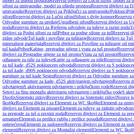
model za uštedu prostora
Rezervni dijelovi za Lučni sifoni, model za u
sifoni za umivaonike, model za uštedu prostora
Rezervni dijelovi za D
umivaonike
Rezervni dijelovi za Priključci za umivaonike
Poklopci
Prik
sifoni
Rezervni dijelovi za Lučni sifoni
Sifoni s dvije komore
Rezervni d
Odvodne garniture za uređaje
Ugradbeni sifoni
Rezervni dijelovi za Ug
poda
Rezervni dijelovi za Rješenja odvodnje za tuševe u razini poda
Tu
dijelovi za Podni sifoni za tuš
Pribor za podne sifone za tuš
Rezervni di
zidne odvode
Tuš kade i površine za tuširanje
Rezervni dijelovi za Tuš 
mineralnog materijala
Rezervni dijelovi za Površine za tuširanje od mi
tuš kada
Pribor
Kabine, pregradne stijene i vrata za tuš prostor
Rezervni 
dijelovi za Pregradne stijene za tuš prostor
Vrata za tuš prostor
Rezervni
odlaganje za niše za tuševe
Kutije za odlaganje za niše
Rezervni dijelov
za tuš kade, d52
S poklopcem odvoda
Rezervni dijelovi za S poklopc
za tuš kade, d90
S poklopcem odvoda
Rezervni dijelovi za S poklopc
garniture za tuš kade Sestra
Rezervni dijelovi za Odvodne garniture za
Odvodne garniture za kade, d52
S aktiviranjem odvrtanjem
Rezervni di
odvrtanjem
S aktiviranjem odvrtanjem i priključkom vode
Rezervni dij
Setovi za finu montažu aktiviranja odvrtanjem i priključka vode
S akti
Duofix
Sistemski zidovi
Rezervni dijelovi za Sistemski zidovi
Nosive k
školjke
Rezervni dijelovi za Elementi za WC školjke
Elementi za umiv
dijelovi za Elementi za pisoare
Elementi za tuševe sa zidnim odvodom
za pregrade za tuš u ravnini poda
Rezervni dijelovi za Elementi za pre
armature
Elementi za perilice rublja i perilice posuđa
Rezervni dijelovi 
opterećenja
Elementi za sudopere
Rezervni dijelovi za Elementi za sud
elementi
Rezervni dijelovi za Montažni elementi
Elementi za WC školj