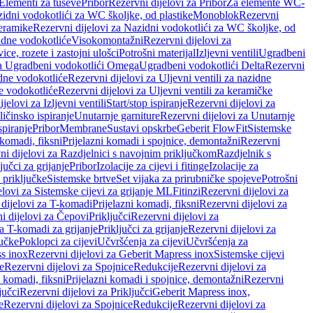
 Elementi za tuševe
Pribor
Rezervni dijelovi za Pribor
Za elemente WC-
zidni vodokotlići za WC školjke, od plastike
Monoblok
Rezervni
keramike
Rezervni dijelovi za Nazidni vodokotlići za WC školjke, od
zidne vodokotliće
Visokomontažni
Rezervni dijelovi za
ce, rozete i zastojni ulošci
Potrošni materijal
Izljevni ventili
Ugradbeni
za Ugradbeni vodokotlići Omega
Ugradbeni vodokotlići Delta
Rezervni
idne vodokotliće
Rezervni dijelovi za Uljevni ventili za nazidne
ke vodokotliće
Rezervni dijelovi za Uljevni ventili za keramičke
jelovi za Izljevni ventili
Start/stop ispiranje
Rezervni dijelovi za
ičinsko ispiranje
Unutarnje garniture
Rezervni dijelovi za Unutarnje
spiranje
Pribor
Membrane
Sustavi opskrbe
Geberit FlowFit
Sistemske
 komadi, fiksni
Prijelazni komadi i spojnice, demontažni
Rezervni
ni dijelovi za Razdjelnici s navojnim priključkom
Razdjelnik s
jučci za grijanje
Pribor
Izolacije za cijevi i fitinge
Izolacije za
 priključke
Sistemske brtve
Set vijaka za prirubničke spojeve
Potrošni
elovi za Sistemske cijevi za grijanje ML
Fitinzi
Rezervni dijelovi za
 dijelovi za T-komadi
Prijelazni komadi, fiksni
Rezervni dijelovi za
i dijelovi za Čepovi
Priključci
Rezervni dijelovi za
za T-komadi za grijanje
Priključci za grijanje
Rezervni dijelovi za
jučke
Poklopci za cijevi
Učvršćenja za cijevi
Učvršćenja za
s inox
Rezervni dijelovi za Geberit Mapress inox
Sistemske cijevi
e
Rezervni dijelovi za Spojnice
Redukcije
Rezervni dijelovi za
i komadi, fiksni
Prijelazni komadi i spojnice, demontažni
Rezervni
jučci
Rezervni dijelovi za Priključci
Geberit Mapress inox,
e
Rezervni dijelovi za Spojnice
Redukcije
Rezervni dijelovi za