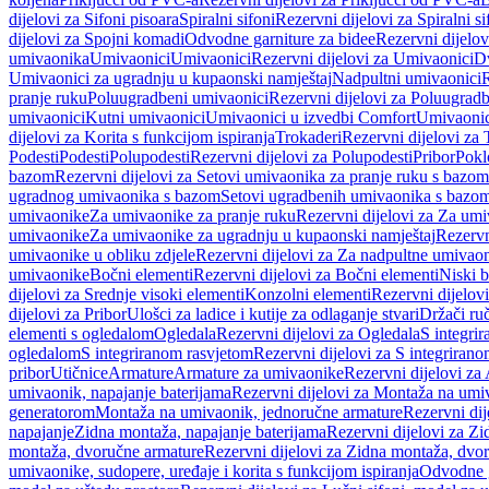
dijelovi za Sifoni pisoara
Spiralni sifoni
Rezervni dijelovi za Spiralni si
dijelovi za Spojni komadi
Odvodne garniture za bidee
Rezervni dijelov
umivaonika
Umivaonici
Umivaonici
Rezervni dijelovi za Umivaonici
Dv
Umivaonici za ugradnju u kupaonski namještaj
Nadpultni umivaonici
R
pranje ruku
Poluugradbeni umivaonici
Rezervni dijelovi za Poluugrad
umivaonici
Kutni umivaonici
Umivaonici u izvedbi Comfort
Umivaonic
dijelovi za Korita s funkcijom ispiranja
Trokaderi
Rezervni dijelovi za 
Podesti
Podesti
Polupodesti
Rezervni dijelovi za Polupodesti
Pribor
Pokl
bazom
Rezervni dijelovi za Setovi umivaonika za pranje ruku s bazom
ugradnog umivaonika s bazom
Setovi ugradbenih umivaonika s bazo
umivaonike
Za umivaonike za pranje ruku
Rezervni dijelovi za Za umi
umivaonike
Za umivaonike za ugradnju u kupaonski namještaj
Rezervn
umivaonike u obliku zdjele
Rezervni dijelovi za Za nadpultne umivaon
umivaonike
Bočni elementi
Rezervni dijelovi za Bočni elementi
Niski b
dijelovi za Srednje visoki elementi
Konzolni elementi
Rezervni dijelov
dijelovi za Pribor
Ulošci za ladice i kutije za odlaganje stvari
Držači ruč
elementi s ogledalom
Ogledala
Rezervni dijelovi za Ogledala
S integri
ogledalom
S integriranom rasvjetom
Rezervni dijelovi za S integriran
pribor
Utičnice
Armature
Armature za umivaonike
Rezervni dijelovi za
umivaonik, napajanje baterijama
Rezervni dijelovi za Montaža na umiv
generatorom
Montaža na umivaonik, jednoručne armature
Rezervni di
napajanje
Zidna montaža, napajanje baterijama
Rezervni dijelovi za Zi
montaža, dvoručne armature
Rezervni dijelovi za Zidna montaža, dvo
umivaonike, sudopere, uređaje i korita s funkcijom ispiranja
Odvodne g