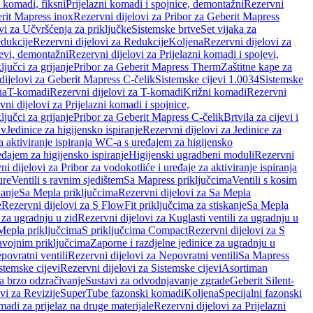
i komadi, fiksni
Prijelazni komadi i spojnice, demontažni
Rezervni
rit Mapress inox
Rezervni dijelovi za Pribor za Geberit Mapress
vi za Učvršćenja za priključke
Sistemske brtve
Set vijaka za
dukcije
Rezervni dijelovi za Redukcije
Koljena
Rezervni dijelovi za
jevi, demontažni
Rezervni dijelovi za Prijelazni komadi i spojevi,
ljučci za grijanje
Pribor za Geberit Mapress Therm
Zaštitne kape za
dijelovi za Geberit Mapress C-čelik
Sistemske cijevi 1.0034
Sistemske
na
T-komadi
Rezervni dijelovi za T-komadi
Križni komadi
Rezervni
ni dijelovi za Prijelazni komadi i spojnice,
ljučci za grijanje
Pribor za Geberit Mapress C-čelik
Brtvila za cijevi i
av
Jedinice za higijensko ispiranje
Rezervni dijelovi za Jedinice za
za aktiviranje ispiranja WC-a s uređajem za higijensko
đajem za higijensko ispiranje
Higijenski ugradbeni moduli
Rezervni
i dijelovi za Pribor za vodokotliće i uređaje za aktiviranje ispiranja
ure
Ventili s ravnim sjedištem
Sa Mapress priključcima
Ventili s kosim
kanje
Sa Mepla priključcima
Rezervni dijelovi za Sa Mepla
e
Rezervni dijelovi za S FlowFit priključcima za stiskanje
Sa Mepla
i za ugradnju u zid
Rezervni dijelovi za Kuglasti ventili za ugradnju u
 Mepla priključcima
S priključcima Compact
Rezervni dijelovi za S
avojnim priključcima
Zaporne i razdjelne jedinice za ugradnju u
povratni ventili
Rezervni dijelovi za Nepovratni ventili
Sa Mapress
stemske cijevi
Rezervni dijelovi za Sistemske cijevi
Asortiman
za brzo odzračivanje
Sustavi za odvodnjavanje zgrade
Geberit Silent-
vi za Revizije
SuperTube fazonski komadi
Koljena
Specijalni fazonski
madi za prijelaz na druge materijale
Rezervni dijelovi za Prijelazni