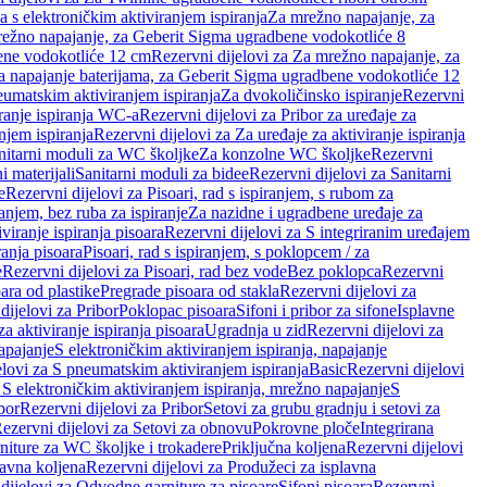
a s elektroničkim aktiviranjem ispiranja
Za mrežno napajanje, za
ežno napajanje, za Geberit Sigma ugradbene vodokotliće 8
ene vodokotliće 12 cm
Rezervni dijelovi za Za mrežno napajanje, za
Za napajanje baterijama, za Geberit Sigma ugradbene vodokotliće 12
neumatskim aktiviranjem ispiranja
Za dvokoličinsko ispiranje
Rezervni
iranje ispiranja WC-a
Rezervni dijelovi za Pribor za uređaje za
njem ispiranja
Rezervni dijelovi za Za uređaje za aktiviranje ispiranja
anitarni moduli za WC školjke
Za konzolne WC školjke
Rezervni
i materijali
Sanitarni moduli za bidee
Rezervni dijelovi za Sanitarni
e
Rezervni dijelovi za Pisoari, rad s ispiranjem, s rubom za
ranjem, bez ruba za ispiranje
Za nazidne i ugradbene uređaje za
viranje ispiranja pisoara
Rezervni dijelovi za S integriranim uređajem
ranja pisoara
Pisoari, rad s ispiranjem, s poklopcem / za
e
Rezervni dijelovi za Pisoari, rad bez vode
Bez poklopca
Rezervni
ara od plastike
Pregrade pisoara od stakla
Rezervni dijelovi za
dijelovi za Pribor
Poklopac pisoara
Sifoni i pribor za sifone
Isplavne
za aktiviranje ispiranja pisoara
Ugradnja u zid
Rezervni dijelovi za
apajanje
S elektroničkim aktiviranjem ispiranja, napajanje
elovi za S pneumatskim aktiviranjem ispiranja
Basic
Rezervni dijelovi
 S elektroničkim aktiviranjem ispiranja, mrežno napajanje
S
bor
Rezervni dijelovi za Pribor
Setovi za grubu gradnju i setovi za
ezervni dijelovi za Setovi za obnovu
Pokrovne ploče
Integrirana
niture za WC školjke i trokadere
Priključna koljena
Rezervni dijelovi
lavna koljena
Rezervni dijelovi za Produžeci za isplavna
dijelovi za Odvodne garniture za pisoare
Sifoni pisoara
Rezervni