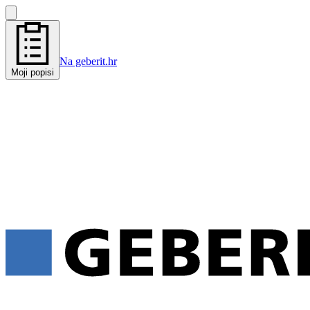
Na geberit.hr
Moji popisi