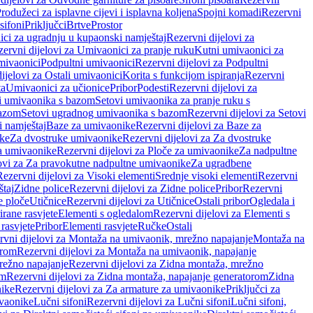
rodužeci za isplavne cijevi i isplavna koljena
Spojni komadi
Rezervni
sifoni
Priključci
Brtve
Prostor
ci za ugradnju u kupaonski namještaj
Rezervni dijelovi za
ervni dijelovi za Umivaonici za pranje ruku
Kutni umivaonici za
mivaonici
Podpultni umivaonici
Rezervni dijelovi za Podpultni
ijelovi za Ostali umivaonici
Korita s funkcijom ispiranja
Rezervni
ta
Umivaonici za učionice
Pribor
Podesti
Rezervni dijelovi za
i umivaonika s bazom
Setovi umivaonika za pranje ruku s
bazom
Setovi ugradnog umivaonika s bazom
Rezervni dijelovi za Setovi
 namještaj
Baze za umivaonike
Rezervni dijelovi za Baze za
ike
Za dvostruke umivaonike
Rezervni dijelovi za Za dvostruke
a umivaonike
Rezervni dijelovi za Ploče za umivaonike
Za nadpultne
lovi za Za pravokutne nadpultne umivaonike
Za ugradbene
Rezervni dijelovi za Visoki elementi
Srednje visoki elementi
Rezervni
štaj
Zidne police
Rezervni dijelovi za Zidne police
Pribor
Rezervni
 ploče
Utičnice
Rezervni dijelovi za Utičnice
Ostali pribor
Ogledala i
irane rasvjete
Elementi s ogledalom
Rezervni dijelovi za Elementi s
 rasvjete
Pribor
Elementi rasvjete
Ručke
Ostali
rvni dijelovi za Montaža na umivaonik, mrežno napajanje
Montaža na
orom
Rezervni dijelovi za Montaža na umivaonik, napajanje
režno napajanje
Rezervni dijelovi za Zidna montaža, mrežno
om
Rezervni dijelovi za Zidna montaža, napajanje generatorom
Zidna
nike
Rezervni dijelovi za Za armature za umivaonike
Priključci za
ivaonike
Lučni sifoni
Rezervni dijelovi za Lučni sifoni
Lučni sifoni,