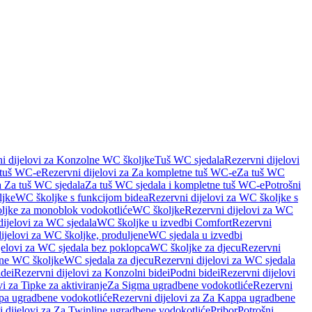
i dijelovi za Konzolne WC školjke
Tuš WC sjedala
Rezervni dijelovi
 tuš WC-e
Rezervni dijelovi za Za kompletne tuš WC-e
Za tuš WC
a Za tuš WC sjedala
Za tuš WC sjedala i kompletne tuš WC-e
Potrošni
ljke
WC školjke s funkcijom bidea
Rezervni dijelovi za WC školjke s
oljke za monoblok vodokotliće
WC školjke
Rezervni dijelovi za WC
dijelovi za WC sjedala
WC školjke u izvedbi Comfort
Rezervni
ijelovi za WC školjke, produljene
WC sjedala u izvedbi
jelovi za WC sjedala bez poklopca
WC školjke za djecu
Rezervni
dne WC školjke
WC sjedala za djecu
Rezervni dijelovi za WC sjedala
dei
Rezervni dijelovi za Konzolni bidei
Podni bidei
Rezervni dijelovi
i za Tipke za aktiviranje
Za Sigma ugradbene vodokotliće
Rezervni
a ugradbene vodokotliće
Rezervni dijelovi za Za Kappa ugradbene
 dijelovi za Za Twinline ugradbene vodokotliće
Pribor
Potrošni