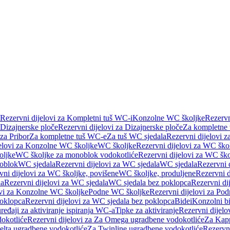
Rezervni dijelovi za Kompletni tuš WC-i
Konzolne WC školjke
Rezervn
Dizajnerske ploče
Rezervni dijelovi za Dizajnerske ploče
Za kompletne
 za Pribor
Za kompletne tuš WC-e
Za tuš WC sjedala
Rezervni dijelovi z
jelovi za Konzolne WC školjke
WC školjke
Rezervni dijelovi za WC ško
oljke
WC školjke za monoblok vodokotliće
Rezervni dijelovi za WC šk
oblok
WC sjedala
Rezervni dijelovi za WC sjedala
WC sjedala
Rezervni 
vni dijelovi za WC školjke, povišene
WC školjke, produljene
Rezervni d
la
Rezervni dijelovi za WC sjedala
WC sjedala bez poklopca
Rezervni di
ovi za Konzolne WC školjke
Podne WC školjke
Rezervni dijelovi za Po
oklopca
Rezervni dijelovi za WC sjedala bez poklopca
Bidei
Konzolni bi
uređaji za aktiviranje ispiranja WC-a
Tipke za aktiviranje
Rezervni dijelov
okotliće
Rezervni dijelovi za Za Omega ugradbene vodokotliće
Za Kapp
Delta ugradbene vodokotliće
Za Twinline ugradbene vodokotliće
Rezervni