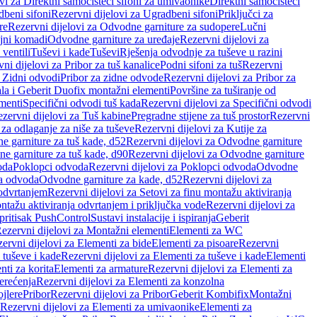
vi za Direktni samočisteći sifoni za umivaonike
Direktni samočisteći
beni sifoni
Rezervni dijelovi za Ugradbeni sifoni
Priključci za
re
Rezervni dijelovi za Odvodne garniture za sudopere
Lučni
ojni komadi
Odvodne garniture za uređaje
Rezervni dijelovi za
 ventili
Tuševi i kade
Tuševi
Rješenja odvodnje za tuševe u razini
ni dijelovi za Pribor za tuš kanalice
Podni sifoni za tuš
Rezervni
a Zidni odvodi
Pribor za zidne odvode
Rezervni dijelovi za Pribor za
ala i Geberit Duofix montažni elementi
Površine za tuširanje od
menti
Specifični odvodi tuš kada
Rezervni dijelovi za Specifični odvodi
zervni dijelovi za Tuš kabine
Pregradne stijene za tuš prostor
Rezervni
 za odlaganje za niše za tuševe
Rezervni dijelovi za Kutije za
 garniture za tuš kade, d52
Rezervni dijelovi za Odvodne garniture
e garniture za tuš kade, d90
Rezervni dijelovi za Odvodne garniture
oda
Poklopci odvoda
Rezervni dijelovi za Poklopci odvoda
Odvodne
ca odvoda
Odvodne garniture za kade, d52
Rezervni dijelovi za
 odvrtanjem
Rezervni dijelovi za Setovi za finu montažu aktiviranja
ntažu aktiviranja odvrtanjem i priključka vode
Rezervni dijelovi za
 pritisak PushControl
Sustavi instalacije i ispiranja
Geberit
ezervni dijelovi za Montažni elementi
Elementi za WC
ervni dijelovi za Elementi za bide
Elementi za pisoare
Rezervni
 tuševe i kade
Rezervni dijelovi za Elementi za tuševe i kade
Elementi
nti za korita
Elementi za armature
Rezervni dijelovi za Elementi za
erećenja
Rezervni dijelovi za Elementi za konzolna
ojlere
Pribor
Rezervni dijelovi za Pribor
Geberit Kombifix
Montažni
Rezervni dijelovi za Elementi za umivaonike
Elementi za