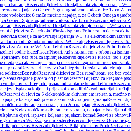
anjem ispiranja
Rezervni dijelovi za Uređaji za aktiviranje ispiranja WC-
 mrežno napajanje, za Geberit Sigma ugradbene vodokotliće 12 cm
Za mr
dbene vodokotliće 8 cm
Za mrežno napajanje, za Geberit Omega ugradb
a, za Geberit Sigma ugradbene vodokotliće 12 cm
Rezervni dijelovi za 
spiranja
Rezervni dijelovi za Uređaji za aktiviranje ispiranja WC-a s p
rvni dijelovi za Za jednokoličinsko ispiranje
Pribor za uređaje za aktiv
 setovi
Za uređaje za aktiviranje ispiranja WC-a s elektroničkim aktivira
sanitarni moduli
Sanitarni moduli za WC školjke
Rezervni dijelovi za S
jelovi za Za podne WC školjke
Pribor
Rezervni dijelovi za Pribor
Potrošn
nzolne i podne bidee
Pisoari
Pisoari, rad s ispiranjem, s rubom za ispiranj
s ispiranjem, bez ruba za ispiranje
Rezervni dijelovi za Pisoari, rad s ispi
 uređaje za aktiviranje ispiranja pisoara
S integriranim uređajem za akti
ranja pisoara
Rezervni dijelovi za Za integrirani uređaj za aktiviranje ispi
 za poklopac
Bez ruba
Rezervni dijelovi za Bez ruba
Pisoari, rad bez vod
e pisoara
Pregrade pisoara od plastike
Rezervni dijelovi za Pregrade piso
rvni dijelovi za Pregrade pisoara od sanitarne keramike
Pribor
Rezervni 
e cijevi, isplavna koljena i prijelazni komadi
Pričvrsni materijali
Uređaji 
je
Rezervni dijelovi za S elektroničkim aktiviranjem ispiranja, mrežno n
 napajanje baterijama
S pneumatskim aktiviranjem ispiranja
Rezervni dij
ktroničkim aktiviranjem ispiranja, mrežno napajanje
Rezervni dijelovi za
elovi za S elektroničkim aktiviranjem ispiranja, napajanje baterijama
Pri
du
Isplavne cijevi, isplavna koljena i prijelazni komadi
Setovi za obnovu
R
 garniture za WC školjke i trokadere
Rezervni dijelovi za Odvodne gar
i
Priključni setovi
Rezervni dijelovi za Priključni setovi
Produžeci za isp
rtveni naglavci i pokrovne kape
Odvodne garniture za pisoare
Rezervni 