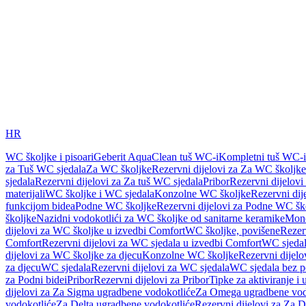
HR
WC školjke i pisoari
Geberit AquaClean tuš WC-i
Kompletni tuš WC-i
za Tuš WC sjedala
Za WC školjke
Rezervni dijelovi za Za WC školjke
sjedala
Rezervni dijelovi za Za tuš WC sjedala
Pribor
Rezervni dijelovi
materijali
WC školjke i WC sjedala
Konzolne WC školjke
Rezervni di
funkcijom bidea
Podne WC školjke
Rezervni dijelovi za Podne WC šk
školjke
Nazidni vodokotlići za WC školjke od sanitarne keramike
Mon
dijelovi za WC školjke u izvedbi Comfort
WC školjke, povišene
Rezer
Comfort
Rezervni dijelovi za WC sjedala u izvedbi Comfort
WC sjeda
dijelovi za WC školjke za djecu
Konzolne WC školjke
Rezervni dijel
za djecu
WC sjedala
Rezervni dijelovi za WC sjedala
WC sjedala bez p
za Podni bidei
Pribor
Rezervni dijelovi za Pribor
Tipke za aktiviranje i 
dijelovi za Za Sigma ugradbene vodokotliće
Za Omega ugradbene vod
vodokotliće
Za Delta ugradbene vodokotliće
Rezervni dijelovi za Za 