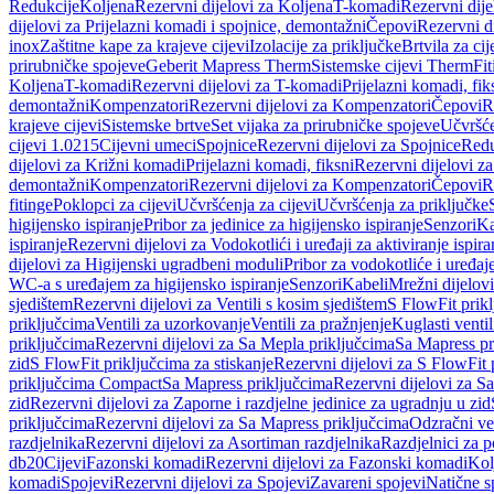
Redukcije
Koljena
Rezervni dijelovi za Koljena
T-komadi
Rezervni dij
dijelovi za Prijelazni komadi i spojnice, demontažni
Čepovi
Rezervni d
inox
Zaštitne kape za krajeve cijevi
Izolacije za priključke
Brtvila za cije
prirubničke spojeve
Geberit Mapress Therm
Sistemske cijevi Therm
Fit
Koljena
T-komadi
Rezervni dijelovi za T-komadi
Prijelazni komadi, fik
demontažni
Kompenzatori
Rezervni dijelovi za Kompenzatori
Čepovi
R
krajeve cijevi
Sistemske brtve
Set vijaka za prirubničke spojeve
Učvršće
cijevi 1.0215
Cijevni umeci
Spojnice
Rezervni dijelovi za Spojnice
Redu
dijelovi za Križni komadi
Prijelazni komadi, fiksni
Rezervni dijelovi za
demontažni
Kompenzatori
Rezervni dijelovi za Kompenzatori
Čepovi
R
fitinge
Poklopci za cijevi
Učvršćenja za cijevi
Učvršćenja za priključke
higijensko ispiranje
Pribor za jedinice za higijensko ispiranje
Senzori
Ka
ispiranje
Rezervni dijelovi za Vodokotlići i uređaji za aktiviranje ispi
dijelovi za Higijenski ugradbeni moduli
Pribor za vodokotliće i uređaj
WC-a s uređajem za higijensko ispiranje
Senzori
Kabeli
Mrežni dijelovi
sjedištem
Rezervni dijelovi za Ventili s kosim sjedištem
S FlowFit prikl
priključcima
Ventili za uzorkovanje
Ventili za pražnjenje
Kuglasti ventil
priključcima
Rezervni dijelovi za Sa Mepla priključcima
Sa Mapress pr
zid
S FlowFit priključcima za stiskanje
Rezervni dijelovi za S FlowFit 
priključcima Compact
Sa Mapress priključcima
Rezervni dijelovi za S
zid
Rezervni dijelovi za Zaporne i razdjelne jedinice za ugradnju u zid
priključcima
Rezervni dijelovi za Sa Mapress priključcima
Odzračni ven
razdjelnika
Rezervni dijelovi za Asortiman razdjelnika
Razdjelnici za p
db20
Cijevi
Fazonski komadi
Rezervni dijelovi za Fazonski komadi
Kol
komadi
Spojevi
Rezervni dijelovi za Spojevi
Zavareni spojevi
Natične s