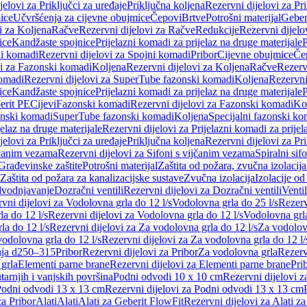
jelovi za Priključci za uređaje
Priključna koljena
Rezervni dijelovi za Pr
ice
Učvršćenja za cijevne obujmice
Čepovi
Brtve
Potrošni materijal
Geber
i za Koljena
Račve
Rezervni dijelovi za Račve
Redukcije
Rezervni dijelo
ice
Kandžaste spojnice
Prijelazni komadi za prijelaz na druge materijale
P
i komadi
Rezervni dijelovi za Spojni komadi
Pribor
Cijevne obujmice
Če
vi za Fazonski komadi
Koljena
Rezervni dijelovi za Koljena
Račve
Rezerv
omadi
Rezervni dijelovi za SuperTube fazonski komadi
Koljena
Rezervni
ice
Kandžaste spojnice
Prijelazni komadi za prijelaz na druge materijale
P
erit PE
Cijevi
Fazonski komadi
Rezervni dijelovi za Fazonski komadi
Ko
zonski komadi
SuperTube fazonski komadi
Koljena
Specijalni fazonski ko
jelaz na druge materijale
Rezervni dijelovi za Prijelazni komadi za prijel
jelovi za Priključci za uređaje
Priključna koljena
Rezervni dijelovi za Pr
jčanim vezama
Rezervni dijelovi za Sifoni s vijčanim vezama
Spiralni sif
Građevinske zaštite
Potrošni materijal
Zaštita od požara, zvučna izolacija 
 Zaštita od požara za kanalizacijske sustave
Zvučna izolacija
Izolacije od
odvodnjavanje
Dozračni ventili
Rezervni dijelovi za Dozračni ventili
Ventil
vni dijelovi za Vodolovna grla do 12 l/s
Vodolovna grla do 25 l/s
Rezerv
a do 12 l/s
Rezervni dijelovi za Vodolovna grla do 12 l/s
Vodolovna grla
la do 12 l/s
Rezervni dijelovi za Za vodolovna grla do 12 l/s
Za vodolovn
odolovna grla do 12 l/s
Rezervni dijelovi za Za vodolovna grla do 12 l/
anja d250–315
Pribor
Rezervni dijelovi za Pribor
Za vodolovna grla
Rezerv
 grla
Elementi parne brane
Rezervni dijelovi za Elementi parne brane
Pri
arnjih i vanjskih površina
Podni odvodi 10 x 10 cm
Rezervni dijelovi 
odni odvodi 13 x 13 cm
Rezervni dijelovi za Podni odvodi 13 x 13 cm
za Pribor
Alati
Alati
Alati za Geberit FlowFit
Rezervni dijelovi za Alati z