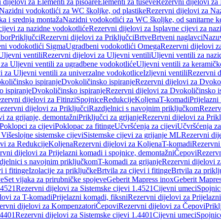
 dijelovi za Elementi za pisoare
Elementi za tuševe
Rezervni dijelovi za
Nazidni vodokotlići za WC školjke, od plastike
Rezervni dijelovi za Na
ka i srednja montaža
Nazidni vodokotlići za WC školjke, od sanitarne 
cijevi za nazidne vodokotliće
Rezervni dijelovi za Isplavne cijevi za na
ibor
Priključci
Rezervni dijelovi za Priključci
Brtve
Brtveni naglavci
Nazuvi
eni vodokotlići Sigma
Ugradbeni vodokotlići Omega
Rezervni dijelovi 
Uljevni ventili
Rezervni dijelovi za Uljevni ventili
Uljevni ventili za naz
 za Uljevni ventili za ugradbene vodokotliće
Uljevni ventili za keramič
i za Uljevni ventili za univerzalne vodokotlice
Izljevni ventili
Rezervni di
količinsko ispiranje
Dvokoličinsko ispiranje
Rezervni dijelovi za Dvokol
o ispiranje
Dvokoličinsko ispiranje
Rezervni dijelovi za Dvokoličinsko i
zervni dijelovi za Fitinzi
Spojnice
Redukcije
Koljena
T-komadi
Prijelazni
ezervni dijelovi za Priključci
Razdjelnici s navojnim priključkom
Rezerv
vi za grijanje, demontažni
Priključci za grijanje
Rezervni dijelovi za Prikl
Poklopci za cijevi
Poklopac za fitinge
Učvršćenja za cijevi
Učvršćenja za
 Višeslojne sistemske cijevi
Sistemske cijevi za grijanje ML
Rezervni dij
ovi za Redukcije
Koljena
Rezervni dijelovi za Koljena
T-komadi
Rezervni
vni dijelovi za Prijelazni komadi i spojnice, demontažni
Čepovi
Rezervn
djelnici s navojnim priključkom
T-komadi za grijanje
Rezervni dijelovi 
i i fitinge
Izolacije za priključke
Brtvila za cijevi i fitinge
Brtvila za prikl
ve
Set vijaka za prirubničke spojeve
Geberit Mapress inox
Geberit Mapres
.4521
Rezervni dijelovi za Sistemske cijevi 1.4521
Cijevni umeci
Spojnic
elovi za T-komadi
Prijelazni komadi, fiksni
Rezervni dijelovi za Prijelazn
ervni dijelovi za Kompenzatori
Čepovi
Rezervni dijelovi za Čepovi
Prikl
.4401
Rezervni dijelovi za Sistemske cijevi 1.4401
Cijevni umeci
Spojnic