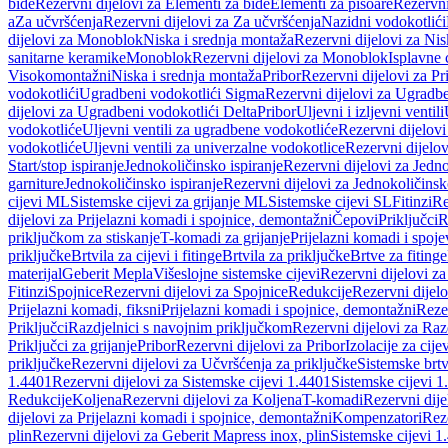
bide
Rezervni dijelovi za Elementi za bide
Elementi za pisoare
Rezervni
a
Za učvršćenja
Rezervni dijelovi za Za učvršćenja
Nazidni vodokotlići
dijelovi za Monoblok
Niska i srednja montaža
Rezervni dijelovi za Nis
sanitarne keramike
Monoblok
Rezervni dijelovi za Monoblok
Isplavne 
Visokomontažni
Niska i srednja montaža
Pribor
Rezervni dijelovi za Pr
vodokotlići
Ugradbeni vodokotlići Sigma
Rezervni dijelovi za Ugradb
dijelovi za Ugradbeni vodokotlići Delta
Pribor
Uljevni i izljevni ventili
vodokotliće
Uljevni ventili za ugradbene vodokotliće
Rezervni dijelovi
vodokotliće
Uljevni ventili za univerzalne vodokotlice
Rezervni dijelov
Start/stop ispiranje
Jednokoličinsko ispiranje
Rezervni dijelovi za Jedno
garniture
Jednokoličinsko ispiranje
Rezervni dijelovi za Jednokoličinsk
cijevi ML
Sistemske cijevi za grijanje ML
Sistemske cijevi SL
Fitinzi
Re
dijelovi za Prijelazni komadi i spojnice, demontažni
Čepovi
Priključci
R
priključkom za stiskanje
T-komadi za grijanje
Prijelazni komadi i spoje
priključke
Brtvila za cijevi i fitinge
Brtvila za priključke
Brtve za fitinge
materijal
Geberit Mepla
Višeslojne sistemske cijevi
Rezervni dijelovi za
Fitinzi
Spojnice
Rezervni dijelovi za Spojnice
Redukcije
Rezervni dijel
Prijelazni komadi, fiksni
Prijelazni komadi i spojnice, demontažni
Rezer
Priključci
Razdjelnici s navojnim priključkom
Rezervni dijelovi za Raz
Priključci za grijanje
Pribor
Rezervni dijelovi za Pribor
Izolacije za cijev
priključke
Rezervni dijelovi za Učvršćenja za priključke
Sistemske brt
1.4401
Rezervni dijelovi za Sistemske cijevi 1.4401
Sistemske cijevi 1
Redukcije
Koljena
Rezervni dijelovi za Koljena
T-komadi
Rezervni dij
dijelovi za Prijelazni komadi i spojnice, demontažni
Kompenzatori
Rez
plin
Rezervni dijelovi za Geberit Mapress inox, plin
Sistemske cijevi 1