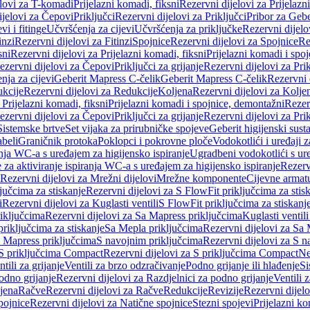
elovi za T-komadi
Prijelazni komadi, fiksni
Rezervni dijelovi za Prijelazn
ijelovi za Čepovi
Priključci
Rezervni dijelovi za Priključci
Pribor za Gebe
vi i fitinge
Učvršćenja za cijevi
Učvršćenja za priključke
Rezervni dijelo
inzi
Rezervni dijelovi za Fitinzi
Spojnice
Rezervni dijelovi za Spojnice
Re
sni
Rezervni dijelovi za Prijelazni komadi, fiksni
Prijelazni komadi i spo
ezervni dijelovi za Čepovi
Priključci za grijanje
Rezervni dijelovi za Prik
nja za cijevi
Geberit Mapress C-čelik
Geberit Mapress C-čelik
Rezervni 
kcije
Rezervni dijelovi za Redukcije
Koljena
Rezervni dijelovi za Kolje
 Prijelazni komadi, fiksni
Prijelazni komadi i spojnice, demontažni
Rezerv
ezervni dijelovi za Čepovi
Priključci za grijanje
Rezervni dijelovi za Prik
Sistemske brtve
Set vijaka za prirubničke spojeve
Geberit higijenski sust
beli
Graničnik protoka
Poklopci i pokrovne ploče
Vodokotlići i uređaji 
ranja WC-a s uređajem za higijensko ispiranje
Ugradbeni vodokotlići s ure
e za aktiviranje ispiranja WC-a s uređajem za higijensko ispiranje
Rezervn
Rezervni dijelovi za Mrežni dijelovi
Mrežne komponente
Cijevne armat
jučcima za stiskanje
Rezervni dijelovi za S FlowFit priključcima za stis
i
Rezervni dijelovi za Kuglasti ventili
S FlowFit priključcima za stiskanj
iključcima
Rezervni dijelovi za Sa Mapress priključcima
Kuglasti ventil
priključcima za stiskanje
Sa Mepla priključcima
Rezervni dijelovi za Sa
a Mapress priključcima
S navojnim priključcima
Rezervni dijelovi za S n
S priključcima Compact
Rezervni dijelovi za S priključcima Compact
Ne
tili za grijanje
Ventili za brzo odzračivanje
Podno grijanje ili hlađenje
Si
odno grijanje
Rezervni dijelovi za Razdjelnici za podno grijanje
Ventili 
jena
Račve
Rezervni dijelovi za Račve
Redukcije
Revizije
Rezervni dijelo
pojnice
Rezervni dijelovi za Natične spojnice
Stezni spojevi
Prijelazni ko