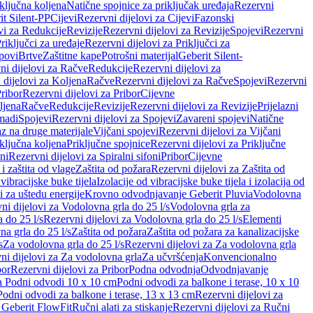
iključna koljena
Natične spojnice za priključak uređaja
Rezervni
it Silent-PP
Cijevi
Rezervni dijelovi za Cijevi
Fazonski
vi za Redukcije
Revizije
Rezervni dijelovi za Revizije
Spojevi
Rezervni
riključci za uređaje
Rezervni dijelovi za Priključci za
povi
Brtve
Zaštitne kape
Potrošni materijal
Geberit Silent-
ni dijelovi za Račve
Redukcije
Rezervni dijelovi za
 dijelovi za Koljena
Račve
Rezervni dijelovi za Račve
Spojevi
Rezervni
ribor
Rezervni dijelovi za Pribor
Cijevne
ljena
Račve
Redukcije
Revizije
Rezervni dijelovi za Revizije
Prijelazni
madi
Spojevi
Rezervni dijelovi za Spojevi
Zavareni spojevi
Natične
az na druge materijale
Vijčani spojevi
Rezervni dijelovi za Vijčani
iključna koljena
Priključne spojnice
Rezervni dijelovi za Priključne
oni
Rezervni dijelovi za Spiralni sifoni
Pribor
Cijevne
i zaštita od vlage
Zaštita od požara
Rezervni dijelovi za Zaštita od
 vibracijske buke tijela
Izolacije od vibracijske buke tijela i izolacija od
i za uštedu energije
Krovno odvodnjavanje Geberit Pluvia
Vodolovna
ni dijelovi za Vodolovna grla do 25 l/s
Vodolovna grla za
 do 25 l/s
Rezervni dijelovi za Vodolovna grla do 25 l/s
Elementi
a grla do 25 l/s
Zaštita od požara
Zaštita od požara za kanalizacijske
s
Za vodolovna grla do 25 l/s
Rezervni dijelovi za Za vodolovna grla
ni dijelovi za Za vodolovna grla
Za učvršćenja
Konvencionalno
bor
Rezervni dijelovi za Pribor
Podna odvodnja
Odvodnjavanje
za Podni odvodi 10 x 10 cm
Podni odvodi za balkone i terase, 10 x 10
Podni odvodi za balkone i terase, 13 x 13 cm
Rezervni dijelovi za
a Geberit FlowFit
Ručni alati za stiskanje
Rezervni dijelovi za Ručni