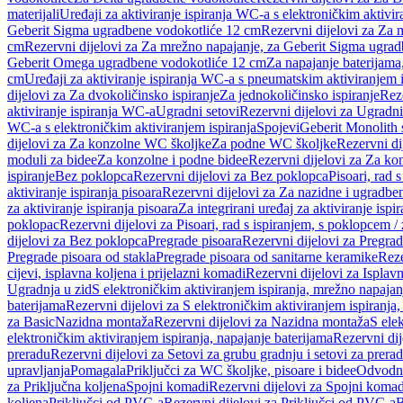
materijali
Uređaji za aktiviranje ispiranja WC-a s elektroničkim aktivir
Geberit Sigma ugradbene vodokotliće 12 cm
Rezervni dijelovi za Za
cm
Rezervni dijelovi za Za mrežno napajanje, za Geberit Sigma ugra
Geberit Omega ugradbene vodokotliće 12 cm
Za napajanje baterijam
cm
Uređaji za aktiviranje ispiranja WC-a s pneumatskim aktiviranjem i
dijelovi za Za dvokoličinsko ispiranje
Za jednokoličinsko ispiranje
Reze
aktiviranje ispiranja WC-a
Ugradni setovi
Rezervni dijelovi za Ugradni
WC-a s elektroničkim aktiviranjem ispiranja
Spojevi
Geberit Monolith 
dijelovi za Za konzolne WC školjke
Za podne WC školjke
Rezervni di
moduli za bidee
Za konzolne i podne bidee
Rezervni dijelovi za Za ko
ispiranje
Bez poklopca
Rezervni dijelovi za Bez poklopca
Pisoari, rad 
aktiviranje ispiranja pisoara
Rezervni dijelovi za Za nazidne i ugradbene
za aktiviranje ispiranja pisoara
Za integrirani uređaj za aktiviranje ispi
poklopac
Rezervni dijelovi za Pisoari, rad s ispiranjem, s poklopcem /
dijelovi za Bez poklopca
Pregrade pisoara
Rezervni dijelovi za Pregrad
Pregrade pisoara od stakla
Pregrade pisoara od sanitarne keramike
Reze
cijevi, isplavna koljena i prijelazni komadi
Rezervni dijelovi za Isplavn
Ugradnja u zid
S elektroničkim aktiviranjem ispiranja, mrežno napajan
baterijama
Rezervni dijelovi za S elektroničkim aktiviranjem ispiranja,
za Basic
Nazidna montaža
Rezervni dijelovi za Nazidna montaža
S ele
elektroničkim aktiviranjem ispiranja, napajanje baterijama
Rezervni dij
preradu
Rezervni dijelovi za Setovi za grubu gradnju i setovi za prera
upravljanja
Pomagala
Priključci za WC školjke, pisoare i bidee
Odvodne
za Priključna koljena
Spojni komadi
Rezervni dijelovi za Spojni komad
koljena
Priključci od PVC-a
Rezervni dijelovi za Priključci od PVC-a
B