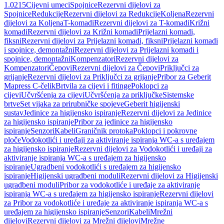
1.0215
Cijevni umeci
Spojnice
Rezervni dijelovi za
Spojnice
Redukcije
Rezervni dijelovi za Redukcije
Koljena
Rezervni
dijelovi za Koljena
T-komadi
Rezervni dijelovi za T-komadi
Križni
komadi
Rezervni dijelovi za Križni komadi
Prijelazni komadi,
fiksni
Rezervni dijelovi za Prijelazni komadi, fiksni
Prijelazni komadi
i spojnice, demontažni
Rezervni dijelovi za Prijelazni komadi i
spojnice, demontažni
Kompenzatori
Rezervni dijelovi za
Kompenzatori
Čepovi
Rezervni dijelovi za Čepovi
Priključci za
grijanje
Rezervni dijelovi za Priključci za grijanje
Pribor za Geberit
Mapress C-čelik
Brtvila za cijevi i fitinge
Poklopci za
cijevi
Učvršćenja za cijevi
Učvršćenja za priključke
Sistemske
brtve
Set vijaka za prirubničke spojeve
Geberit higijenski
sustav
Jedinice za higijensko ispiranje
Rezervni dijelovi za Jedinice
za higijensko ispiranje
Pribor za jedinice za higijensko
ispiranje
Senzori
Kabeli
Graničnik protoka
Poklopci i pokrovne
ploče
Vodokotlići i uređaji za aktiviranje ispiranja WC-a s uređajem
za higijensko ispiranje
Rezervni dijelovi za Vodokotlići i uređaji za
aktiviranje ispiranja WC-a s uređajem za higijensko
ispiranje
Ugradbeni vodokotlići s uređajem za higijensko
ispiranje
Higijenski ugradbeni moduli
Rezervni dijelovi za Higijenski
ugradbeni moduli
Pribor za vodokotliće i uređaje za aktiviranje
ispiranja WC-a s uređajem za higijensko ispiranje
Rezervni dijelovi
za Pribor za vodokotliće i uređaje za aktiviranje ispiranja WC-a s
uređajem za higijensko ispiranje
Senzori
Kabeli
Mrežni
dijelovi
Rezervni dijelovi za Mrežni dijelovi
Mrežne