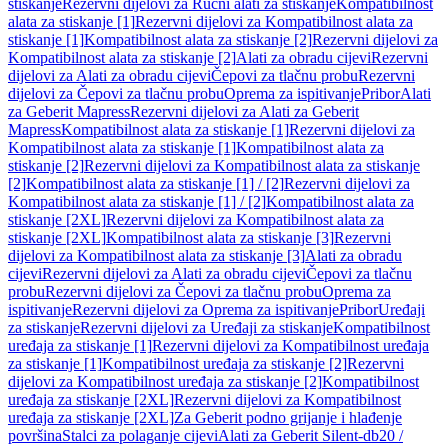
stiskanje
Rezervni dijelovi za Ručni alati za stiskanje
Kompatibilnost
alata za stiskanje [1]
Rezervni dijelovi za Kompatibilnost alata za
stiskanje [1]
Kompatibilnost alata za stiskanje [2]
Rezervni dijelovi za
Kompatibilnost alata za stiskanje [2]
Alati za obradu cijevi
Rezervni
dijelovi za Alati za obradu cijevi
Čepovi za tlačnu probu
Rezervni
dijelovi za Čepovi za tlačnu probu
Oprema za ispitivanje
Pribor
Alati
za Geberit Mapress
Rezervni dijelovi za Alati za Geberit
Mapress
Kompatibilnost alata za stiskanje [1]
Rezervni dijelovi za
Kompatibilnost alata za stiskanje [1]
Kompatibilnost alata za
stiskanje [2]
Rezervni dijelovi za Kompatibilnost alata za stiskanje
[2]
Kompatibilnost alata za stiskanje [1] / [2]
Rezervni dijelovi za
Kompatibilnost alata za stiskanje [1] / [2]
Kompatibilnost alata za
stiskanje [2XL]
Rezervni dijelovi za Kompatibilnost alata za
stiskanje [2XL]
Kompatibilnost alata za stiskanje [3]
Rezervni
dijelovi za Kompatibilnost alata za stiskanje [3]
Alati za obradu
cijevi
Rezervni dijelovi za Alati za obradu cijevi
Čepovi za tlačnu
probu
Rezervni dijelovi za Čepovi za tlačnu probu
Oprema za
ispitivanje
Rezervni dijelovi za Oprema za ispitivanje
Pribor
Uređaji
za stiskanje
Rezervni dijelovi za Uređaji za stiskanje
Kompatibilnost
uređaja za stiskanje [1]
Rezervni dijelovi za Kompatibilnost uređaja
za stiskanje [1]
Kompatibilnost uređaja za stiskanje [2]
Rezervni
dijelovi za Kompatibilnost uređaja za stiskanje [2]
Kompatibilnost
uređaja za stiskanje [2XL]
Rezervni dijelovi za Kompatibilnost
uređaja za stiskanje [2XL]
Za Geberit podno grijanje i hlađenje
površina
Stalci za polaganje cijevi
Alati za Geberit Silent-db20 /