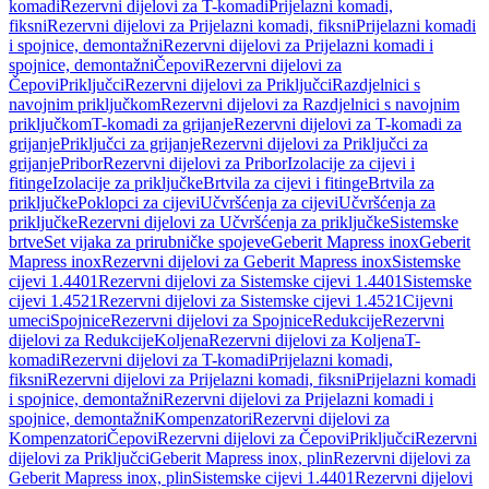
komadi
Rezervni dijelovi za T-komadi
Prijelazni komadi,
fiksni
Rezervni dijelovi za Prijelazni komadi, fiksni
Prijelazni komadi
i spojnice, demontažni
Rezervni dijelovi za Prijelazni komadi i
spojnice, demontažni
Čepovi
Rezervni dijelovi za
Čepovi
Priključci
Rezervni dijelovi za Priključci
Razdjelnici s
navojnim priključkom
Rezervni dijelovi za Razdjelnici s navojnim
priključkom
T-komadi za grijanje
Rezervni dijelovi za T-komadi za
grijanje
Priključci za grijanje
Rezervni dijelovi za Priključci za
grijanje
Pribor
Rezervni dijelovi za Pribor
Izolacije za cijevi i
fitinge
Izolacije za priključke
Brtvila za cijevi i fitinge
Brtvila za
priključke
Poklopci za cijevi
Učvršćenja za cijevi
Učvršćenja za
priključke
Rezervni dijelovi za Učvršćenja za priključke
Sistemske
brtve
Set vijaka za prirubničke spojeve
Geberit Mapress inox
Geberit
Mapress inox
Rezervni dijelovi za Geberit Mapress inox
Sistemske
cijevi 1.4401
Rezervni dijelovi za Sistemske cijevi 1.4401
Sistemske
cijevi 1.4521
Rezervni dijelovi za Sistemske cijevi 1.4521
Cijevni
umeci
Spojnice
Rezervni dijelovi za Spojnice
Redukcije
Rezervni
dijelovi za Redukcije
Koljena
Rezervni dijelovi za Koljena
T-
komadi
Rezervni dijelovi za T-komadi
Prijelazni komadi,
fiksni
Rezervni dijelovi za Prijelazni komadi, fiksni
Prijelazni komadi
i spojnice, demontažni
Rezervni dijelovi za Prijelazni komadi i
spojnice, demontažni
Kompenzatori
Rezervni dijelovi za
Kompenzatori
Čepovi
Rezervni dijelovi za Čepovi
Priključci
Rezervni
dijelovi za Priključci
Geberit Mapress inox, plin
Rezervni dijelovi za
Geberit Mapress inox, plin
Sistemske cijevi 1.4401
Rezervni dijelovi