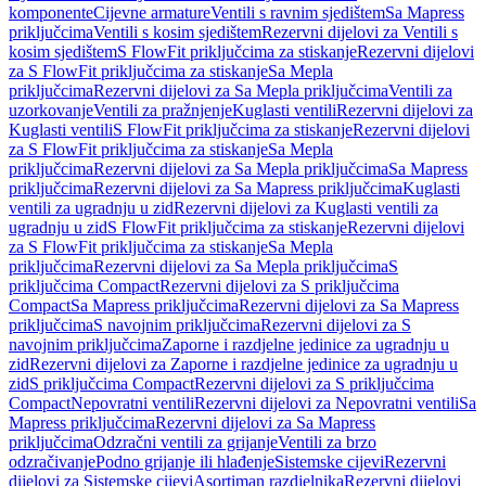
komponente
Cijevne armature
Ventili s ravnim sjedištem
Sa Mapress
priključcima
Ventili s kosim sjedištem
Rezervni dijelovi za Ventili s
kosim sjedištem
S FlowFit priključcima za stiskanje
Rezervni dijelovi
za S FlowFit priključcima za stiskanje
Sa Mepla
priključcima
Rezervni dijelovi za Sa Mepla priključcima
Ventili za
uzorkovanje
Ventili za pražnjenje
Kuglasti ventili
Rezervni dijelovi za
Kuglasti ventili
S FlowFit priključcima za stiskanje
Rezervni dijelovi
za S FlowFit priključcima za stiskanje
Sa Mepla
priključcima
Rezervni dijelovi za Sa Mepla priključcima
Sa Mapress
priključcima
Rezervni dijelovi za Sa Mapress priključcima
Kuglasti
ventili za ugradnju u zid
Rezervni dijelovi za Kuglasti ventili za
ugradnju u zid
S FlowFit priključcima za stiskanje
Rezervni dijelovi
za S FlowFit priključcima za stiskanje
Sa Mepla
priključcima
Rezervni dijelovi za Sa Mepla priključcima
S
priključcima Compact
Rezervni dijelovi za S priključcima
Compact
Sa Mapress priključcima
Rezervni dijelovi za Sa Mapress
priključcima
S navojnim priključcima
Rezervni dijelovi za S
navojnim priključcima
Zaporne i razdjelne jedinice za ugradnju u
zid
Rezervni dijelovi za Zaporne i razdjelne jedinice za ugradnju u
zid
S priključcima Compact
Rezervni dijelovi za S priključcima
Compact
Nepovratni ventili
Rezervni dijelovi za Nepovratni ventili
Sa
Mapress priključcima
Rezervni dijelovi za Sa Mapress
priključcima
Odzračni ventili za grijanje
Ventili za brzo
odzračivanje
Podno grijanje ili hlađenje
Sistemske cijevi
Rezervni
dijelovi za Sistemske cijevi
Asortiman razdjelnika
Rezervni dijelovi