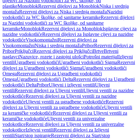
dijelovi za Nazidni vodokotlići za WC školjke, od
plastike
Monoblok
Rezervni dijelovi za Monoblok
Niska i srednja
montaža
Rezervni dijelovi za Niska i srednja montaža
Nazidni
vodokotlići za WC školjke, od sanitarne keramike
Rezervni dijelovi
za Nazidni vodokotlići za WC školjke, od sanitarne
keramike
Monoblok
Rezervni dijelovi za Monoblok
Isplavne cijevi za
nazidne vodokotliće
Rezervni dijelovi za Isplavne cijevi za nazidne
vodokotliće
Visokomontažni
Rezervni dijelovi za
Visokomontažni
Niska i srednja montaža
Pribor
Rezervni dijelovi za
Pribor
Priključci
Rezervni dijelovi za Priključci
Brtve
Brtveni
naglavci
Nazuvice, rozete i zastojni ulošci
Potrošni materijal
Izljevni
ventili
Ugradbeni vodokotlići
Ugradbeni vodokotlići Sigma
Rezervni
dijelovi za Ugradbeni vodokotlići Sigma
Ugradbeni vodokotlići
Omega
Rezervni dijelovi za Ugradbeni vodokotlići
Omega
Ugradbeni vodokotlići Delta
Rezervni dijelovi za Ugradbeni
vodokotlići Delta
Pribor
Uljevni i izljevni ventili
Uljevni
ventili
Rezervni dijelovi za Uljevni ventili
Uljevni ventili za nazidne
vodokotliće
Rezervni dijelovi za Uljevni ventili za nazidne
vodokotliće
Uljevni ventili za ugradbene vodokotliće
Rezervni
dijelovi za Uljevni ventili za ugradbene vodokotliće
Uljevni ventili
za keramičke vodokotliće
Rezervni dijelovi za Uljevni ventili za
keramičke vodokotliće
Uljevni ventili za univerzalne
vodokotlice
Rezervni dijelovi za Uljevni ventili za univerzalne
vodokotlice
Izljevni ventili
Rezervni dijelovi za Izljevni
ventili
Start/stop ispiranje
Rezervni dijelovi za Start/stop