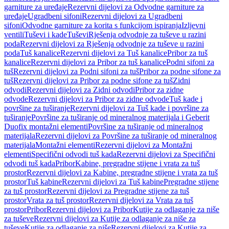
garniture za uređaje
Rezervni dijelovi za Odvodne garniture za
uređaje
Ugradbeni sifoni
Rezervni dijelovi za Ugradbeni
sifoni
Odvodne garniture za korita s funkcijom ispiranja
Izljevni
ventili
Tuševi i kade
Tuševi
Rješenja odvodnje za tuševe u razini
poda
Rezervni dijelovi za Rješenja odvodnje za tuševe u razini
poda
Tuš kanalice
Rezervni dijelovi za Tuš kanalice
Pribor za tuš
kanalice
Rezervni dijelovi za Pribor za tuš kanalice
Podni sifoni za
tuš
Rezervni dijelovi za Podni sifoni za tuš
Pribor za podne sifone za
tuš
Rezervni dijelovi za Pribor za podne sifone za tuš
Zidni
odvodi
Rezervni dijelovi za Zidni odvodi
Pribor za zidne
odvode
Rezervni dijelovi za Pribor za zidne odvode
Tuš kade i
površine za tuširanje
Rezervni dijelovi za Tuš kade i površine za
tuširanje
Površine za tuširanje od mineralnog materijala i Geberit
Duofix montažni elementi
Površine za tuširanje od mineralnog
materijala
Rezervni dijelovi za Površine za tuširanje od mineralnog
materijala
Montažni elementi
Rezervni dijelovi za Montažni
elementi
Specifični odvodi tuš kada
Rezervni dijelovi za Specifični
odvodi tuš kada
Pribor
Kabine, pregradne stijene i vrata za tuš
prostor
Rezervni dijelovi za Kabine, pregradne stijene i vrata za tuš
prostor
Tuš kabine
Rezervni dijelovi za Tuš kabine
Pregradne stijene
za tuš prostor
Rezervni dijelovi za Pregradne stijene za tuš
prostor
Vrata za tuš prostor
Rezervni dijelovi za Vrata za tuš
prostor
Pribor
Rezervni dijelovi za Pribor
Kutije za odlaganje za niše
za tuševe
Rezervni dijelovi za Kutije za odlaganje za niše za
tuševe
Kutije za odlaganje za niše
Rezervni dijelovi za Kutije za