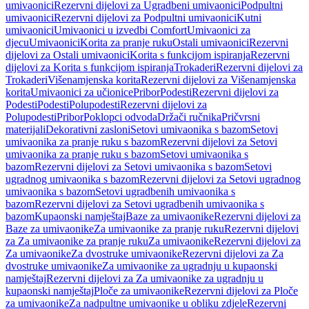
umivaonici
Rezervni dijelovi za Ugradbeni umivaonici
Podpultni
umivaonici
Rezervni dijelovi za Podpultni umivaonici
Kutni
umivaonici
Umivaonici u izvedbi Comfort
Umivaonici za
djecu
Umivaonici
Korita za pranje ruku
Ostali umivaonici
Rezervni
dijelovi za Ostali umivaonici
Korita s funkcijom ispiranja
Rezervni
dijelovi za Korita s funkcijom ispiranja
Trokaderi
Rezervni dijelovi za
Trokaderi
Višenamjenska korita
Rezervni dijelovi za Višenamjenska
korita
Umivaonici za učionice
Pribor
Podesti
Rezervni dijelovi za
Podesti
Podesti
Polupodesti
Rezervni dijelovi za
Polupodesti
Pribor
Poklopci odvoda
Držači ručnika
Pričvrsni
materijali
Dekorativni zasloni
Setovi umivaonika s bazom
Setovi
umivaonika za pranje ruku s bazom
Rezervni dijelovi za Setovi
umivaonika za pranje ruku s bazom
Setovi umivaonika s
bazom
Rezervni dijelovi za Setovi umivaonika s bazom
Setovi
ugradnog umivaonika s bazom
Rezervni dijelovi za Setovi ugradnog
umivaonika s bazom
Setovi ugradbenih umivaonika s
bazom
Rezervni dijelovi za Setovi ugradbenih umivaonika s
bazom
Kupaonski namještaj
Baze za umivaonike
Rezervni dijelovi za
Baze za umivaonike
Za umivaonike za pranje ruku
Rezervni dijelovi
za Za umivaonike za pranje ruku
Za umivaonike
Rezervni dijelovi za
Za umivaonike
Za dvostruke umivaonike
Rezervni dijelovi za Za
dvostruke umivaonike
Za umivaonike za ugradnju u kupaonski
namještaj
Rezervni dijelovi za Za umivaonike za ugradnju u
kupaonski namještaj
Ploče za umivaonike
Rezervni dijelovi za Ploče
za umivaonike
Za nadpultne umivaonike u obliku zdjele
Rezervni