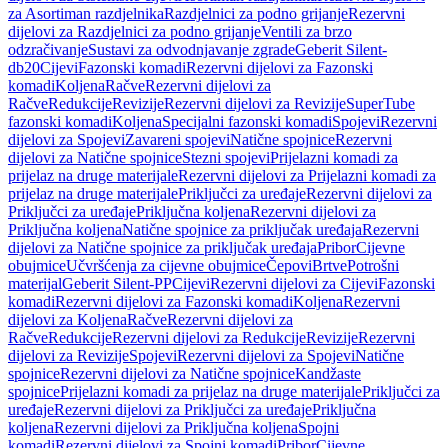
za Asortiman razdjelnika
Razdjelnici za podno grijanje
Rezervni
dijelovi za Razdjelnici za podno grijanje
Ventili za brzo
odzračivanje
Sustavi za odvodnjavanje zgrade
Geberit Silent-
db20
Cijevi
Fazonski komadi
Rezervni dijelovi za Fazonski
komadi
Koljena
Račve
Rezervni dijelovi za
Račve
Redukcije
Revizije
Rezervni dijelovi za Revizije
SuperTube
fazonski komadi
Koljena
Specijalni fazonski komadi
Spojevi
Rezervni
dijelovi za Spojevi
Zavareni spojevi
Natične spojnice
Rezervni
dijelovi za Natične spojnice
Stezni spojevi
Prijelazni komadi za
prijelaz na druge materijale
Rezervni dijelovi za Prijelazni komadi za
prijelaz na druge materijale
Priključci za uređaje
Rezervni dijelovi za
Priključci za uređaje
Priključna koljena
Rezervni dijelovi za
Priključna koljena
Natične spojnice za priključak uređaja
Rezervni
dijelovi za Natične spojnice za priključak uređaja
Pribor
Cijevne
obujmice
Učvršćenja za cijevne obujmice
Čepovi
Brtve
Potrošni
materijal
Geberit Silent-PP
Cijevi
Rezervni dijelovi za Cijevi
Fazonski
komadi
Rezervni dijelovi za Fazonski komadi
Koljena
Rezervni
dijelovi za Koljena
Račve
Rezervni dijelovi za
Račve
Redukcije
Rezervni dijelovi za Redukcije
Revizije
Rezervni
dijelovi za Revizije
Spojevi
Rezervni dijelovi za Spojevi
Natične
spojnice
Rezervni dijelovi za Natične spojnice
Kandžaste
spojnice
Prijelazni komadi za prijelaz na druge materijale
Priključci za
uređaje
Rezervni dijelovi za Priključci za uređaje
Priključna
koljena
Rezervni dijelovi za Priključna koljena
Spojni
komadi
Rezervni dijelovi za Spojni komadi
Pribor
Cijevne