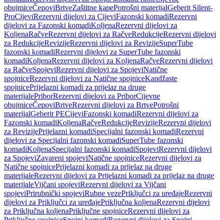
obujmice
Čepovi
Brtve
Zaštitne kape
Potrošni materijal
Geberit Silent-
Pro
Cijevi
Rezervni dijelovi za Cijevi
Fazonski komadi
Rezervni
dijelovi za Fazonski komadi
Koljena
Rezervni dijelovi za
Koljena
Račve
Rezervni dijelovi za Račve
Redukcije
Rezervni dijelovi
za Redukcije
Revizije
Rezervni dijelovi za Revizije
SuperTube
fazonski komadi
Rezervni dijelovi za SuperTube fazonski
komadi
Koljena
Rezervni dijelovi za Koljena
Račve
Rezervni dijelovi
za Račve
Spojevi
Rezervni dijelovi za Spojevi
Natične
spojnice
Rezervni dijelovi za Natične spojnice
Kandžaste
spojnice
Prijelazni komadi za prijelaz na druge
materijale
Pribor
Rezervni dijelovi za Pribor
Cijevne
obujmice
Čepovi
Brtve
Rezervni dijelovi za Brtve
Potrošni
materijal
Geberit PE
Cijevi
Fazonski komadi
Rezervni dijelovi za
Fazonski komadi
Koljena
Račve
Redukcije
Revizije
Rezervni dijelovi
za Revizije
Prijelazni komadi
Specijalni fazonski komadi
Rezervni
dijelovi za Specijalni fazonski komadi
SuperTube fazonski
komadi
Koljena
Specijalni fazonski komadi
Spojevi
Rezervni dijelovi
za Spojevi
Zavareni spojevi
Natične spojnice
Rezervni dijelovi za
Natične spojnice
Prijelazni komadi za prijelaz na druge
materijale
Rezervni dijelovi za Prijelazni komadi za prijelaz na druge
materijale
Vijčani spojevi
Rezervni dijelovi za Vijčani
spojevi
Prirubnički spojevi
Rubne veze
Priključci za uređaje
Rezervni
dijelovi za Priključci za uređaje
Priključna koljena
Rezervni dijelovi
za Priključna koljena
Priključne spojnice
Rezervni dijelovi za
Priključne spojnice
Spojni komadi
Rezervni dijelovi za Spojni