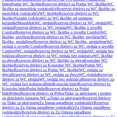
bidea
Podne WC školjke
Rezervni dijelovi za Podne WC školjke
WC
školjke za monoblok vodokotliće
Rezervni dijelovi za WC školjke za
monoblok vodokotliće
WC školjke
Rezervni dijelovi za WC
školjke
Nazidni vodokotlići za WC školjke od sanitarne
keramike
Monoblok
WC sjedala
Rezervni dijelovi za WC sjedala
WC
sjedala
Rezervni dijelovi za WC sjedala
WC školjke u izvedbi
Comfort
Rezervni dijelovi za WC školjke u izvedbi Comfort
WC
školjke, povišene
Rezervni dijelovi za WC školjke, povišene
WC
školjke, produljene
Rezervni dijelovi za WC školjke, produljene
WC
sjedala u izvedbi Comfort
Rezervni dijelovi za WC sjedala u izvedbi
Comfort
WC sjedala
Rezervni dijelovi za WC sjedala
WC sjedala bez
poklopca
Rezervni dijelovi za WC sjedala bez poklopca
WC školjke
za djecu
Rezervni dijelovi za WC školjke za djecu
Konzolne WC
školjke
Rezervni dijelovi za Konzolne WC školjke
Podne WC
školjke
Rezervni dijelovi za Podne WC školjke
WC sjedala za
djecu
Rezervni dijelovi za WC sjedala za djecu
WC sjedala
Rezervni
dijelovi za WC sjedala
WC sjedala bez poklopca
Rezervni dijelovi za
WC sjedala bez poklopca
Bidei
Konzolni bidei
Rezervni dijelovi za
Konzolni bidei
Podni bidei
Rezervni dijelovi za Podni
bidei
Pribor
Rezervni dijelovi za Pribor
Tipke za aktiviranje i uređaji
za aktiviranje ispiranja WC-a
Tipke za aktiviranje
Rezervni dijelovi
za Tipke za aktiviranje
Za Sigma ugradbene vodokotliće
Rezervni
dijelovi za Za Sigma ugradbene vodokotliće
Za Omega ugradbene
vodokotliće
Rezervni dijelovi za Za Omega ugradbene
vodokotliće
Za Kappa ugradbene vodokotliće
Rezervni dijelovi za Za