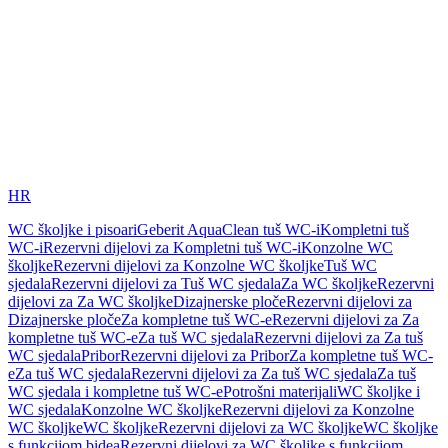
HR
WC školjke i pisoari
Geberit AquaClean tuš WC-i
Kompletni tuš
WC-i
Rezervni dijelovi za Kompletni tuš WC-i
Konzolne WC
školjke
Rezervni dijelovi za Konzolne WC školjke
Tuš WC
sjedala
Rezervni dijelovi za Tuš WC sjedala
Za WC školjke
Rezervni
dijelovi za Za WC školjke
Dizajnerske ploče
Rezervni dijelovi za
Dizajnerske ploče
Za kompletne tuš WC-e
Rezervni dijelovi za Za
kompletne tuš WC-e
Za tuš WC sjedala
Rezervni dijelovi za Za tuš
WC sjedala
Pribor
Rezervni dijelovi za Pribor
Za kompletne tuš WC-
e
Za tuš WC sjedala
Rezervni dijelovi za Za tuš WC sjedala
Za tuš
WC sjedala i kompletne tuš WC-e
Potrošni materijali
WC školjke i
WC sjedala
Konzolne WC školjke
Rezervni dijelovi za Konzolne
WC školjke
WC školjke
Rezervni dijelovi za WC školjke
WC školjke
s funkcijom bidea
Rezervni dijelovi za WC školjke s funkcijom