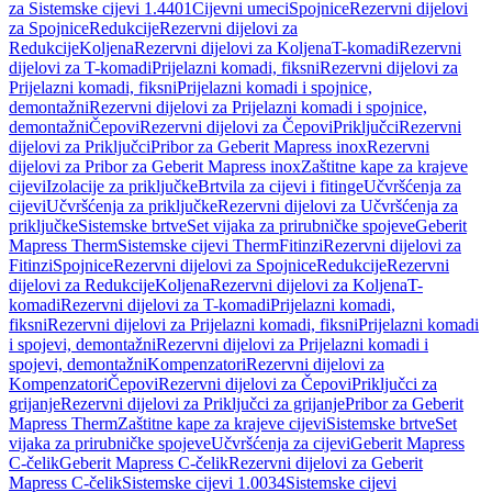
za Sistemske cijevi 1.4401
Cijevni umeci
Spojnice
Rezervni dijelovi
za Spojnice
Redukcije
Rezervni dijelovi za
Redukcije
Koljena
Rezervni dijelovi za Koljena
T-komadi
Rezervni
dijelovi za T-komadi
Prijelazni komadi, fiksni
Rezervni dijelovi za
Prijelazni komadi, fiksni
Prijelazni komadi i spojnice,
demontažni
Rezervni dijelovi za Prijelazni komadi i spojnice,
demontažni
Čepovi
Rezervni dijelovi za Čepovi
Priključci
Rezervni
dijelovi za Priključci
Pribor za Geberit Mapress inox
Rezervni
dijelovi za Pribor za Geberit Mapress inox
Zaštitne kape za krajeve
cijevi
Izolacije za priključke
Brtvila za cijevi i fitinge
Učvršćenja za
cijevi
Učvršćenja za priključke
Rezervni dijelovi za Učvršćenja za
priključke
Sistemske brtve
Set vijaka za prirubničke spojeve
Geberit
Mapress Therm
Sistemske cijevi Therm
Fitinzi
Rezervni dijelovi za
Fitinzi
Spojnice
Rezervni dijelovi za Spojnice
Redukcije
Rezervni
dijelovi za Redukcije
Koljena
Rezervni dijelovi za Koljena
T-
komadi
Rezervni dijelovi za T-komadi
Prijelazni komadi,
fiksni
Rezervni dijelovi za Prijelazni komadi, fiksni
Prijelazni komadi
i spojevi, demontažni
Rezervni dijelovi za Prijelazni komadi i
spojevi, demontažni
Kompenzatori
Rezervni dijelovi za
Kompenzatori
Čepovi
Rezervni dijelovi za Čepovi
Priključci za
grijanje
Rezervni dijelovi za Priključci za grijanje
Pribor za Geberit
Mapress Therm
Zaštitne kape za krajeve cijevi
Sistemske brtve
Set
vijaka za prirubničke spojeve
Učvršćenja za cijevi
Geberit Mapress
C-čelik
Geberit Mapress C-čelik
Rezervni dijelovi za Geberit
Mapress C-čelik
Sistemske cijevi 1.0034
Sistemske cijevi