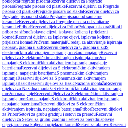
poklopca
Pregrade pisoara
Rezervni dijelovi za Pregrade
pisoara
Pregrade pisoara od plastike
Rezervni dijelovi za Pregrade
pisoara od plastike
Pregrade pisoara od stakla
Rezervni dijelovi za
Pregrade pisoara od stakla
Pregrade pisoara od sanitarne
keramike
Rezervni dijelovi za Pregrade pisoara od sanitarne
keramike
Pribor
Rezervni dijelovi za Pribor
Poklopac pisoara
Sifoni i
pribor za sifone
Isplavne cijevi, isplavna koljena i prijelazni
komadi
Rezervni dijelovi za Isplavne cijevi, isplavna koljena i
prijelazni komadi
Pričvrsni materijali
Uređaji za aktiviranje ispiranja
pisoara
Ugradnja u zid
Rezervni dijelovi za Ugradnja u zid
S
elektroničkim aktiviranjem ispiranja, mrežno napajanje
Rezervni
dijelovi za S elektroničkim aktiviranjem ispiranja, mrežno
napajanje
S elektroničkim aktiviranjem ispiranja, napajanje
baterijama
Rezervni dijelovi za S elektroničkim aktiviranjem
ispiranja, napajanje baterijama
S pneumatskim aktiviranjem
ispiranja
Rezervni dijelovi za S pneumatskim aktiviranjem
ispiranja
Basic
Rezervni dijelovi za Basic
Nazidna montaža
Rezervni
dijelovi za Nazidna montaža
S elektroničkim aktiviranjem ispiranja,
mrežno napajanje
Rezervni dijelovi za S elektroničkim aktiviranjem
ispiranja, mrežno napajanje
S elektroničkim aktiviranjem ispiranja,
napajanje baterijama
Rezervni dijelovi za S elektroničkim
aktiviranjem ispiranja, napajanje baterijama
Pribor
Rezervni dijelovi
za Pribor
Setovi za grubu gradnju i setovi za preradu
Rezervni
dijelovi za Setovi za grubu gradnju i setovi za preradu
Isplavne
cijevi, isplavna koljena i prijelazni komadi
Setovi za obnovu
Rezervni