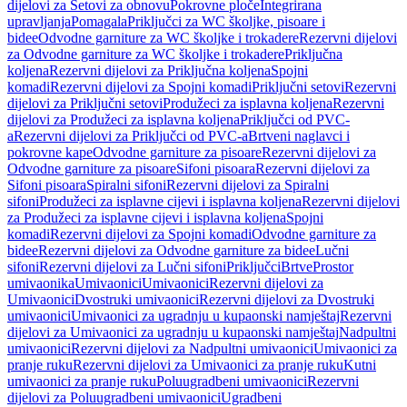
dijelovi za Setovi za obnovu
Pokrovne ploče
Integrirana
upravljanja
Pomagala
Priključci za WC školjke, pisoare i
bidee
Odvodne garniture za WC školjke i trokadere
Rezervni dijelovi
za Odvodne garniture za WC školjke i trokadere
Priključna
koljena
Rezervni dijelovi za Priključna koljena
Spojni
komadi
Rezervni dijelovi za Spojni komadi
Priključni setovi
Rezervni
dijelovi za Priključni setovi
Produžeci za isplavna koljena
Rezervni
dijelovi za Produžeci za isplavna koljena
Priključci od PVC-
a
Rezervni dijelovi za Priključci od PVC-a
Brtveni naglavci i
pokrovne kape
Odvodne garniture za pisoare
Rezervni dijelovi za
Odvodne garniture za pisoare
Sifoni pisoara
Rezervni dijelovi za
Sifoni pisoara
Spiralni sifoni
Rezervni dijelovi za Spiralni
sifoni
Produžeci za isplavne cijevi i isplavna koljena
Rezervni dijelovi
za Produžeci za isplavne cijevi i isplavna koljena
Spojni
komadi
Rezervni dijelovi za Spojni komadi
Odvodne garniture za
bidee
Rezervni dijelovi za Odvodne garniture za bidee
Lučni
sifoni
Rezervni dijelovi za Lučni sifoni
Priključci
Brtve
Prostor
umivaonika
Umivaonici
Umivaonici
Rezervni dijelovi za
Umivaonici
Dvostruki umivaonici
Rezervni dijelovi za Dvostruki
umivaonici
Umivaonici za ugradnju u kupaonski namještaj
Rezervni
dijelovi za Umivaonici za ugradnju u kupaonski namještaj
Nadpultni
umivaonici
Rezervni dijelovi za Nadpultni umivaonici
Umivaonici za
pranje ruku
Rezervni dijelovi za Umivaonici za pranje ruku
Kutni
umivaonici za pranje ruku
Poluugradbeni umivaonici
Rezervni
dijelovi za Poluugradbeni umivaonici
Ugradbeni