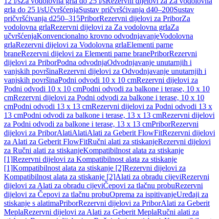
12 l/s
Za vodolovna grla do 25 l/s
Rezervni dijelovi za Za vodolovna
grla do 25 l/s
Učvršćenja
Sustav pričvršćivanja d40–200
Sustav
pričvršćivanja d250–315
Pribor
Rezervni dijelovi za Pribor
Za
vodolovna grla
Rezervni dijelovi za Za vodolovna grla
Za
učvršćenja
Konvencionalno krovno odvodnjavanje
Vodolovna
grla
Rezervni dijelovi za Vodolovna grla
Elementi parne
brane
Rezervni dijelovi za Elementi parne brane
Pribor
Rezervni
dijelovi za Pribor
Podna odvodnja
Odvodnjavanje unutarnjih i
vanjskih površina
Rezervni dijelovi za Odvodnjavanje unutarnjih i
vanjskih površina
Podni odvodi 10 x 10 cm
Rezervni dijelovi za
Podni odvodi 10 x 10 cm
Podni odvodi za balkone i terase, 10 x 10
cm
Rezervni dijelovi za Podni odvodi za balkone i terase, 10 x 10
cm
Podni odvodi 13 x 13 cm
Rezervni dijelovi za Podni odvodi 13 x
13 cm
Podni odvodi za balkone i terase, 13 x 13 cm
Rezervni dijelovi
za Podni odvodi za balkone i terase, 13 x 13 cm
Pribor
Rezervni
dijelovi za Pribor
Alati
Alati
Alati za Geberit FlowFit
Rezervni dijelovi
za Alati za Geberit FlowFit
Ručni alati za stiskanje
Rezervni dijelovi
za Ručni alati za stiskanje
Kompatibilnost alata za stiskanje
[1]
Rezervni dijelovi za Kompatibilnost alata za stiskanje
[1]
Kompatibilnost alata za stiskanje [2]
Rezervni dijelovi za
Kompatibilnost alata za stiskanje [2]
Alati za obradu cijevi
Rezervni
dijelovi za Alati za obradu cijevi
Čepovi za tlačnu probu
Rezervni
dijelovi za Čepovi za tlačnu probu
Oprema za ispitivanje
Uređaji za
stiskanje s alatima
Pribor
Rezervni dijelovi za Pribor
Alati za Geberit
Mepla
Rezervni dijelovi za Alati za Geberit Mepla
Ručni alati za