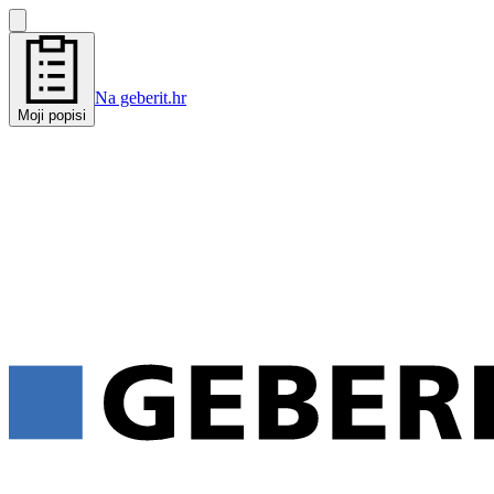
Na geberit.hr
Moji popisi