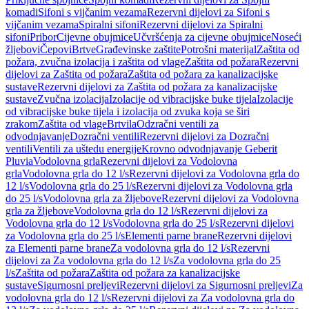
komadi
Sifoni s vijčanim vezama
Rezervni dijelovi za Sifoni s
vijčanim vezama
Spiralni sifoni
Rezervni dijelovi za Spiralni
sifoni
Pribor
Cijevne obujmice
Učvršćenja za cijevne obujmice
Noseći
žljebovi
Čepovi
Brtve
Građevinske zaštite
Potrošni materijal
Zaštita od
požara, zvučna izolacija i zaštita od vlage
Zaštita od požara
Rezervni
dijelovi za Zaštita od požara
Zaštita od požara za kanalizacijske
sustave
Rezervni dijelovi za Zaštita od požara za kanalizacijske
sustave
Zvučna izolacija
Izolacije od vibracijske buke tijela
Izolacije
od vibracijske buke tijela i izolacija od zvuka koja se širi
zrakom
Zaštita od vlage
Brtvila
Odzračni ventili za
odvodnjavanje
Dozračni ventili
Rezervni dijelovi za Dozračni
ventili
Ventili za uštedu energije
Krovno odvodnjavanje Geberit
Pluvia
Vodolovna grla
Rezervni dijelovi za Vodolovna
grla
Vodolovna grla do 12 l/s
Rezervni dijelovi za Vodolovna grla do
12 l/s
Vodolovna grla do 25 l/s
Rezervni dijelovi za Vodolovna grla
do 25 l/s
Vodolovna grla za žljebove
Rezervni dijelovi za Vodolovna
grla za žljebove
Vodolovna grla do 12 l/s
Rezervni dijelovi za
Vodolovna grla do 12 l/s
Vodolovna grla do 25 l/s
Rezervni dijelovi
za Vodolovna grla do 25 l/s
Elementi parne brane
Rezervni dijelovi
za Elementi parne brane
Za vodolovna grla do 12 l/s
Rezervni
dijelovi za Za vodolovna grla do 12 l/s
Za vodolovna grla do 25
l/s
Zaštita od požara
Zaštita od požara za kanalizacijske
sustave
Sigurnosni preljevi
Rezervni dijelovi za Sigurnosni preljevi
Za
vodolovna grla do 12 l/s
Rezervni dijelovi za Za vodolovna grla do