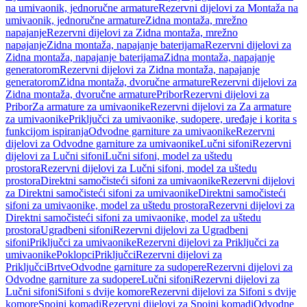
na umivaonik, jednoručne armature
Rezervni dijelovi za Montaža na
umivaonik, jednoručne armature
Zidna montaža, mrežno
napajanje
Rezervni dijelovi za Zidna montaža, mrežno
napajanje
Zidna montaža, napajanje baterijama
Rezervni dijelovi za
Zidna montaža, napajanje baterijama
Zidna montaža, napajanje
generatorom
Rezervni dijelovi za Zidna montaža, napajanje
generatorom
Zidna montaža, dvoručne armature
Rezervni dijelovi za
Zidna montaža, dvoručne armature
Pribor
Rezervni dijelovi za
Pribor
Za armature za umivaonike
Rezervni dijelovi za Za armature
za umivaonike
Priključci za umivaonike, sudopere, uređaje i korita s
funkcijom ispiranja
Odvodne garniture za umivaonike
Rezervni
dijelovi za Odvodne garniture za umivaonike
Lučni sifoni
Rezervni
dijelovi za Lučni sifoni
Lučni sifoni, model za uštedu
prostora
Rezervni dijelovi za Lučni sifoni, model za uštedu
prostora
Direktni samočisteći sifoni za umivaonike
Rezervni dijelovi
za Direktni samočisteći sifoni za umivaonike
Direktni samočisteći
sifoni za umivaonike, model za uštedu prostora
Rezervni dijelovi za
Direktni samočisteći sifoni za umivaonike, model za uštedu
prostora
Ugradbeni sifoni
Rezervni dijelovi za Ugradbeni
sifoni
Priključci za umivaonike
Rezervni dijelovi za Priključci za
umivaonike
Poklopci
Priključci
Rezervni dijelovi za
Priključci
Brtve
Odvodne garniture za sudopere
Rezervni dijelovi za
Odvodne garniture za sudopere
Lučni sifoni
Rezervni dijelovi za
Lučni sifoni
Sifoni s dvije komore
Rezervni dijelovi za Sifoni s dvije
komore
Spojni komadi
Rezervni dijelovi za Spojni komadi
Odvodne