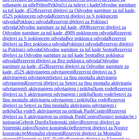
odlaganje za niše
Pribor
Priključci za tuševe i kade
Odvodne garniture
za tuš kade, d52
Rezervni dijelovi za Odvodne garniture za tuš kade,
d52
S poklopcem odvoda
Rezervni dijelovi za S poklopcem
odvoda
Poklopci odvoda
Rezervni dijelovi za Poklopci
odvoda
Odvodne garniture za tuš kade, d90
Rezervni dijelovi za
Odvodne garniture za tuš kade, d90
S poklopcem odvoda
Rezervni
dijelovi za S poklopcem odvoda
Bez poklopca odvoda
Rezervni
dijelovi za Bez poklopca odvoda
Poklopci odvoda
Rezervni dijelovi
za Poklopci odvoda
Odvodne garniture za tuš kade Sestra
Rezervni
dijelovi za Odvodne garniture za tuš kade Sestra
Bez poklopca
odvoda
Rezervni dijelovi za Bez poklopca odvoda
Odvodne
garniture za kade, d52
Rezervni dijelovi za Odvodne garniture za
kade, d52
S aktiviranjem odvrtanjem
Rezervni dijelovi za S
aktiviranjem odvrtanjem
Setovi za finu montažu aktiviranja
odvrtanjem
Rezervni dijelovi za Setovi za finu montažu aktiviranja
odvrtanjem
S aktiviranjem odvrtanjem i priključkom vode
Rezervni
dijelovi za S aktiviranjem odvrtanjem i priključkom vode
Setovi za
finu montažu aktiviranja odvrtanjem i priključka vode
Rezervni
dijelovi za Setovi za finu montažu aktiviranja odvrtanjem i
priključka vode
S aktiviranjem na pritisak PushControl
Rezervni
dijelovi za S aktiviranjem na pritisak PushControl
Sustavi instalacije i
ispiranja
Geberit Duofix
Sistemski zidovi
Rezervni dijelovi za
Sistemski zidovi
Nosive konstrukcije
Rezervni dijelovi za Nosive
konstrukcije
Montažni elementi
Rezervni dijelovi za Montažni
elementi
Elementi za WC školjke
Rezervni dijelovi za Elementi za