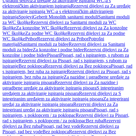
Ugradni setovi
Za uređaje za aktiviranje ispiranja WC-a s
elektroničkim aktiviranjem ispiranja
Rezervni dijelovi za Za uređaje
za aktiviranje ispiranja WC-a s elektroničkim aktiviranjem
ispiranja
Spojevi
Geberit Monolith sanitarni moduli
Sanitarni moduli
za WC školjke
Rezervni dijelovi za Sanitarni moduli za WC
školjke
Za konzolne WC školjke
Rezervni dijelovi za Za konzolne
WC školjke
Za podne WC školjke
Rezervni dijelovi za Za podne
WC školjke
Pribor
Rezervni dijelovi za Pribor
Potrošni
materijali
Sanitarni moduli za bidee
Rezervni dijelovi za Sanitarni
moduli za bidee
Za konzolne i podne bidee
Rezervni dijelovi za Za
konzolne i podne bidee
Pisoari
Pisoari, rad s ispiranjem, s rubom za
ispiranje
Rezervni dijelovi za Pisoari, rad s ispiranjem, s rubom za
ispiranje
Bez poklopca
Rezervni dijelovi za Bez poklopca
Pisoari, rad
s ispiranjem, bez ruba za ispiranje
Rezervni dijelovi za Pisoari, rad s
ispiranjem, bez ruba za ispiranje
Za nazidne i ugradbene uređaje za
aktiviranje ispiranja pisoara
Rezervni dijelovi za Za nazidne i
ugradbene uređaje za aktiviranje ispiranja pisoara
S integriranim
uređajem za aktiviranje ispiranja pisoara
Rezervni dijelovi za S
integriranim uređajem za aktiviranje ispiranja pisoara
Za integrirani
uređaj za aktiviranje ispiranja pisoara
Rezervni dijelovi za Za
integrirani uređaj za aktiviranje ispiranja pisoara
Pisoari, rad s
ispiranjem, s poklopcem / za poklopac
Rezervni dijelovi za Pisoari,
rad s ispiranjem, s poklopcem / za poklopac
Bez ruba
Rezervni
dijelovi za Bez ruba
Pisoari, rad bez vode
Rezervni dijelovi za
Pisoari, rad bez vode
Bez poklopca
Rezervni dijelovi za Bez