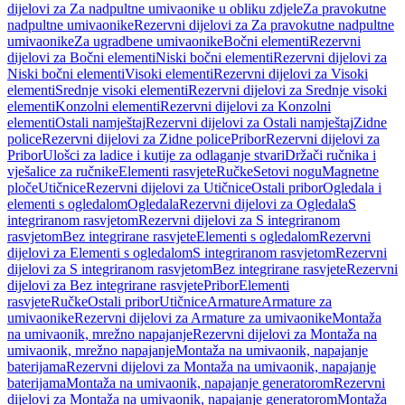
dijelovi za Za nadpultne umivaonike u obliku zdjele
Za pravokutne
nadpultne umivaonike
Rezervni dijelovi za Za pravokutne nadpultne
umivaonike
Za ugradbene umivaonike
Bočni elementi
Rezervni
dijelovi za Bočni elementi
Niski bočni elementi
Rezervni dijelovi za
Niski bočni elementi
Visoki elementi
Rezervni dijelovi za Visoki
elementi
Srednje visoki elementi
Rezervni dijelovi za Srednje visoki
elementi
Konzolni elementi
Rezervni dijelovi za Konzolni
elementi
Ostali namještaj
Rezervni dijelovi za Ostali namještaj
Zidne
police
Rezervni dijelovi za Zidne police
Pribor
Rezervni dijelovi za
Pribor
Ulošci za ladice i kutije za odlaganje stvari
Držači ručnika i
vješalice za ručnike
Elementi rasvjete
Ručke
Setovi nogu
Magnetne
ploče
Utičnice
Rezervni dijelovi za Utičnice
Ostali pribor
Ogledala i
elementi s ogledalom
Ogledala
Rezervni dijelovi za Ogledala
S
integriranom rasvjetom
Rezervni dijelovi za S integriranom
rasvjetom
Bez integrirane rasvjete
Elementi s ogledalom
Rezervni
dijelovi za Elementi s ogledalom
S integriranom rasvjetom
Rezervni
dijelovi za S integriranom rasvjetom
Bez integrirane rasvjete
Rezervni
dijelovi za Bez integrirane rasvjete
Pribor
Elementi
rasvjete
Ručke
Ostali pribor
Utičnice
Armature
Armature za
umivaonike
Rezervni dijelovi za Armature za umivaonike
Montaža
na umivaonik, mrežno napajanje
Rezervni dijelovi za Montaža na
umivaonik, mrežno napajanje
Montaža na umivaonik, napajanje
baterijama
Rezervni dijelovi za Montaža na umivaonik, napajanje
baterijama
Montaža na umivaonik, napajanje generatorom
Rezervni
dijelovi za Montaža na umivaonik, napajanje generatorom
Montaža