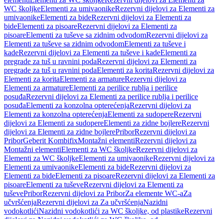
WC školjke
Elementi za umivaonike
Rezervni dijelovi za Elementi za
umivaonike
Elementi za bide
Rezervni dijelovi za Elementi za
bide
Elementi za pisoare
Rezervni dijelovi za Elementi za
pisoare
Elementi za tuševe sa zidnim odvodom
Rezervni dijelovi za
Elementi za tuševe sa zidnim odvodom
Elementi za tuševe i
kade
Rezervni dijelovi za Elementi za tuševe i kade
Elementi za
pregrade za tuš u ravnini poda
Rezervni dijelovi za Elementi za
pregrade za tuš u ravnini poda
Elementi za korita
Rezervni dijelovi za
Elementi za korita
Elementi za armature
Rezervni dijelovi za
Elementi za armature
Elementi za perilice rublja i perilice
posuđa
Rezervni dijelovi za Elementi za perilice rublja i perilice
posuđa
Elementi za konzolna opterećenja
Rezervni dijelovi za
Elementi za konzolna opterećenja
Elementi za sudopere
Rezervni
dijelovi za Elementi za sudopere
Elementi za zidne bojlere
Rezervni
dijelovi za Elementi za zidne bojlere
Pribor
Rezervni dijelovi za
Pribor
Geberit Kombifix
Montažni elementi
Rezervni dijelovi za
Montažni elementi
Elementi za WC školjke
Rezervni dijelovi za
Elementi za WC školjke
Elementi za umivaonike
Rezervni dijelovi za
Elementi za umivaonike
Elementi za bide
Rezervni dijelovi za
Elementi za bide
Elementi za pisoare
Rezervni dijelovi za Elementi za
pisoare
Elementi za tuševe
Rezervni dijelovi za Elementi za
tuševe
Pribor
Rezervni dijelovi za Pribor
Za elemente WC-a
Za
učvršćenja
Rezervni dijelovi za Za učvršćenja
Nazidni
vodokotlići
Nazidni vodokotlići za WC školjke, od plastike
Rezervni