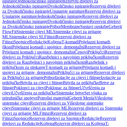
ispiranje
Jednokoličinsko ispiranje
Rezervni dijelovi za
Jednokoličinsko ispiranje
Dvokoličinsko ispiranje
Rezervni dijelovi
za Dvokoličinsko ispiranje
Unutarnje garniture
Rezervni dijelovi za
Unutarnje garniture
Jednokoličinsko ispiranje
Rezervni dijelovi za
Jednokoličinsko ispiranje
Dvokoličinsko ispiranje
Rezervni dijelovi
za Dvokoličinsko ispiranje
Pribor
Membrane
Sustavi opskrbe
Geberit
FlowFit
Sistemske cijevi ML
Sistemske cijevi za grijanje
ML
Sistemske cijevi SL
Fitinzi
Rezervni dijelovi za
Fitinzi
Spojnice
Redukcije
Koljena
T-komadi
Prijelazni komadi,
fiksni
Prijelazni komadi i spojnice, demontažni
Rezervni dijelovi za
Prijelazni komadi i spojnice, demontažni
Čepovi
Priključci
Rezervni
dijelovi za Priključci
Razdjelnici s navojnim priključkom
Rezervni
dijelovi za Razdjelnici s navojnim priključkom
Razdjelnik s
priključkom za stiskanje
T-komadi za grijanje
Prijelazni komadi i
spojevi za grijanje, demontažni
Priključci za grijanje
Rezervni dijelovi
za Priključci za grijanje
Pribor
Izolacije za cijevi i fitinge
Izolacije za
priključke
Brtvila za cijevi i fitinge
Brtvila za priključke
Brtve za
fitinge
Poklopci za cijevi
Poklopac za fitinge
Učvršćenja za
cijevi
Učvršćenja za priključke
Sistemske brtve
Set vijaka za
prirubničke spojeve
Potrošni materijal
Geberit Mepla
Višeslojne
sistemske cijevi
Rezervni dijelovi za Višeslojne sistemske
cijevi
Sistemske cijevi za grijanje ML
Rezervni dijelovi za Sistemske
cijevi za grijanje ML
Fitinzi
Rezervni dijelovi za
Fitinzi
Spojnice
Rezervni dijelovi za Spojnice
Redukcije
Rezervni
dijelovi za Redukcije
Koljena
Rezervni dijelovi za Koljena
T-