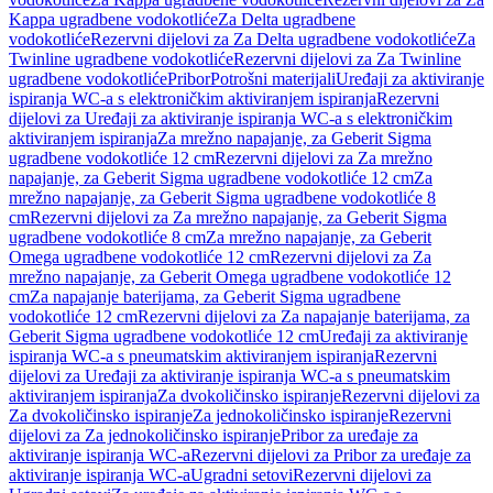
Kappa ugradbene vodokotliće
Za Delta ugradbene
vodokotliće
Rezervni dijelovi za Za Delta ugradbene vodokotliće
Za
Twinline ugradbene vodokotliće
Rezervni dijelovi za Za Twinline
ugradbene vodokotliće
Pribor
Potrošni materijali
Uređaji za aktiviranje
ispiranja WC-a s elektroničkim aktiviranjem ispiranja
Rezervni
dijelovi za Uređaji za aktiviranje ispiranja WC-a s elektroničkim
aktiviranjem ispiranja
Za mrežno napajanje, za Geberit Sigma
ugradbene vodokotliće 12 cm
Rezervni dijelovi za Za mrežno
napajanje, za Geberit Sigma ugradbene vodokotliće 12 cm
Za
mrežno napajanje, za Geberit Sigma ugradbene vodokotliće 8
cm
Rezervni dijelovi za Za mrežno napajanje, za Geberit Sigma
ugradbene vodokotliće 8 cm
Za mrežno napajanje, za Geberit
Omega ugradbene vodokotliće 12 cm
Rezervni dijelovi za Za
mrežno napajanje, za Geberit Omega ugradbene vodokotliće 12
cm
Za napajanje baterijama, za Geberit Sigma ugradbene
vodokotliće 12 cm
Rezervni dijelovi za Za napajanje baterijama, za
Geberit Sigma ugradbene vodokotliće 12 cm
Uređaji za aktiviranje
ispiranja WC-a s pneumatskim aktiviranjem ispiranja
Rezervni
dijelovi za Uređaji za aktiviranje ispiranja WC-a s pneumatskim
aktiviranjem ispiranja
Za dvokoličinsko ispiranje
Rezervni dijelovi za
Za dvokoličinsko ispiranje
Za jednokoličinsko ispiranje
Rezervni
dijelovi za Za jednokoličinsko ispiranje
Pribor za uređaje za
aktiviranje ispiranja WC-a
Rezervni dijelovi za Pribor za uređaje za
aktiviranje ispiranja WC-a
Ugradni setovi
Rezervni dijelovi za