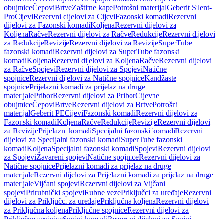
obujmice
Čepovi
Brtve
Zaštitne kape
Potrošni materijal
Geberit Silent-
Pro
Cijevi
Rezervni dijelovi za Cijevi
Fazonski komadi
Rezervni
dijelovi za Fazonski komadi
Koljena
Rezervni dijelovi za
Koljena
Račve
Rezervni dijelovi za Račve
Redukcije
Rezervni dijelovi
za Redukcije
Revizije
Rezervni dijelovi za Revizije
SuperTube
fazonski komadi
Rezervni dijelovi za SuperTube fazonski
komadi
Koljena
Rezervni dijelovi za Koljena
Račve
Rezervni dijelovi
za Račve
Spojevi
Rezervni dijelovi za Spojevi
Natične
spojnice
Rezervni dijelovi za Natične spojnice
Kandžaste
spojnice
Prijelazni komadi za prijelaz na druge
materijale
Pribor
Rezervni dijelovi za Pribor
Cijevne
obujmice
Čepovi
Brtve
Rezervni dijelovi za Brtve
Potrošni
materijal
Geberit PE
Cijevi
Fazonski komadi
Rezervni dijelovi za
Fazonski komadi
Koljena
Račve
Redukcije
Revizije
Rezervni dijelovi
za Revizije
Prijelazni komadi
Specijalni fazonski komadi
Rezervni
dijelovi za Specijalni fazonski komadi
SuperTube fazonski
komadi
Koljena
Specijalni fazonski komadi
Spojevi
Rezervni dijelovi
za Spojevi
Zavareni spojevi
Natične spojnice
Rezervni dijelovi za
Natične spojnice
Prijelazni komadi za prijelaz na druge
materijale
Rezervni dijelovi za Prijelazni komadi za prijelaz na druge
materijale
Vijčani spojevi
Rezervni dijelovi za Vijčani
spojevi
Prirubnički spojevi
Rubne veze
Priključci za uređaje
Rezervni
dijelovi za Priključci za uređaje
Priključna koljena
Rezervni dijelovi
za Priključna koljena
Priključne spojnice
Rezervni dijelovi za
Priključne spojnice
Spojni komadi
Rezervni dijelovi za Spojni