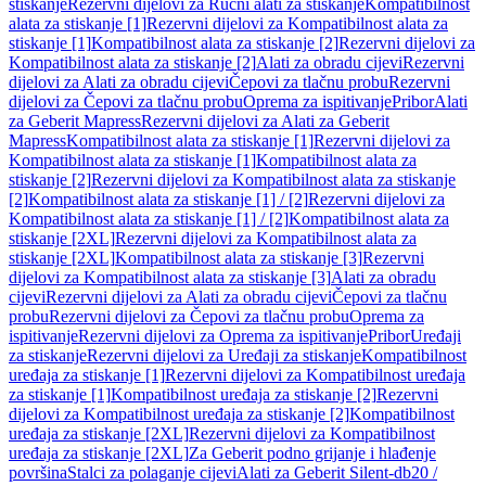
stiskanje
Rezervni dijelovi za Ručni alati za stiskanje
Kompatibilnost
alata za stiskanje [1]
Rezervni dijelovi za Kompatibilnost alata za
stiskanje [1]
Kompatibilnost alata za stiskanje [2]
Rezervni dijelovi za
Kompatibilnost alata za stiskanje [2]
Alati za obradu cijevi
Rezervni
dijelovi za Alati za obradu cijevi
Čepovi za tlačnu probu
Rezervni
dijelovi za Čepovi za tlačnu probu
Oprema za ispitivanje
Pribor
Alati
za Geberit Mapress
Rezervni dijelovi za Alati za Geberit
Mapress
Kompatibilnost alata za stiskanje [1]
Rezervni dijelovi za
Kompatibilnost alata za stiskanje [1]
Kompatibilnost alata za
stiskanje [2]
Rezervni dijelovi za Kompatibilnost alata za stiskanje
[2]
Kompatibilnost alata za stiskanje [1] / [2]
Rezervni dijelovi za
Kompatibilnost alata za stiskanje [1] / [2]
Kompatibilnost alata za
stiskanje [2XL]
Rezervni dijelovi za Kompatibilnost alata za
stiskanje [2XL]
Kompatibilnost alata za stiskanje [3]
Rezervni
dijelovi za Kompatibilnost alata za stiskanje [3]
Alati za obradu
cijevi
Rezervni dijelovi za Alati za obradu cijevi
Čepovi za tlačnu
probu
Rezervni dijelovi za Čepovi za tlačnu probu
Oprema za
ispitivanje
Rezervni dijelovi za Oprema za ispitivanje
Pribor
Uređaji
za stiskanje
Rezervni dijelovi za Uređaji za stiskanje
Kompatibilnost
uređaja za stiskanje [1]
Rezervni dijelovi za Kompatibilnost uređaja
za stiskanje [1]
Kompatibilnost uređaja za stiskanje [2]
Rezervni
dijelovi za Kompatibilnost uređaja za stiskanje [2]
Kompatibilnost
uređaja za stiskanje [2XL]
Rezervni dijelovi za Kompatibilnost
uređaja za stiskanje [2XL]
Za Geberit podno grijanje i hlađenje
površina
Stalci za polaganje cijevi
Alati za Geberit Silent-db20 /