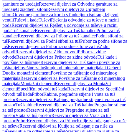
garniture za uređaje
Rezervni dijelovi za Odvodne garniture za
uređaje
Ugradbeni sifoni
Rezervni dijelovi za Ugradbeni
sifoni
Odvodne garniture za korita s funkcijom ispiranja
Izljevni
ventili
Tuševi i kade
Tuševi
Rješenja odvodnje za tuševe u razini
poda
Rezervni dijelovi za Rješenja odvodnje za tuševe u razini
poda
Tuš kanalice
Rezervni dijelovi za Tuš kanalice
Pribor za tuš
kanalice
Rezervni dijelovi za Pribor za tuš kanalice
Podni sifoni za
tuš
Rezervni dijelovi za Podni sifoni za tuš
Pribor za podne sifone za
tuš
Rezervni dijelovi za Pribor za podne sifone za tuš
Zidni
odvodi
Rezervni dijelovi za Zidni odvodi
Pribor za zidne
odvode
Rezervni dijelovi za Pribor za zidne odvode
Tuš kade i
površine za tuširanje
Rezervni dijelovi za Tuš kade i površine za
tuširanje
Površine za tuširanje od mineralnog materijala i Geberit
Duofix montažni elementi
Površine za tuširanje od mineralnog
materijala
Rezervni dijelovi za Površine za tuširanje od mineralnog
materijala
Montažni elementi
Rezervni dijelovi za Montažni
elementi
Specifični odvodi tuš kada
Rezervni dijelovi za Specifični
odvodi tuš kada
Pribor
Kabine, pregradne stijene i vrata za tuš
prostor
Rezervni dijelovi za Kabine, pregradne stijene i vrata za tuš
prostor
Tuš kabine
Rezervni dijelovi za Tuš kabine
Pregradne stijene
za tuš prostor
Rezervni dijelovi za Pregradne stijene za tuš
prostor
Vrata za tuš prostor
Rezervni dijelovi za Vrata za tuš
prostor
Pribor
Rezervni dijelovi za Pribor
Kutije za odlaganje za niše
za tuševe
Rezervni dijelovi za Kutije za odlaganje za niše za
tuševe
Kutije za odlaganje za niše
Rezervni dijelovi za Kutije za