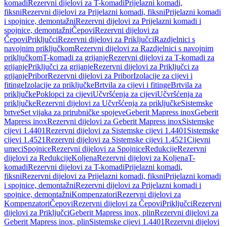
komadi
Rezervni dijelovi za T-komadi
Prijelazni komadi,
fiksni
Rezervni dijelovi za Prijelazni komadi, fiksni
Prijelazni komadi
i spojnice, demontažni
Rezervni dijelovi za Prijelazni komadi i
spojnice, demontažni
Čepovi
Rezervni dijelovi za
Čepovi
Priključci
Rezervni dijelovi za Priključci
Razdjelnici s
navojnim priključkom
Rezervni dijelovi za Razdjelnici s navojnim
priključkom
T-komadi za grijanje
Rezervni dijelovi za T-komadi za
grijanje
Priključci za grijanje
Rezervni dijelovi za Priključci za
grijanje
Pribor
Rezervni dijelovi za Pribor
Izolacije za cijevi i
fitinge
Izolacije za priključke
Brtvila za cijevi i fitinge
Brtvila za
priključke
Poklopci za cijevi
Učvršćenja za cijevi
Učvršćenja za
priključke
Rezervni dijelovi za Učvršćenja za priključke
Sistemske
brtve
Set vijaka za prirubničke spojeve
Geberit Mapress inox
Geberit
Mapress inox
Rezervni dijelovi za Geberit Mapress inox
Sistemske
cijevi 1.4401
Rezervni dijelovi za Sistemske cijevi 1.4401
Sistemske
cijevi 1.4521
Rezervni dijelovi za Sistemske cijevi 1.4521
Cijevni
umeci
Spojnice
Rezervni dijelovi za Spojnice
Redukcije
Rezervni
dijelovi za Redukcije
Koljena
Rezervni dijelovi za Koljena
T-
komadi
Rezervni dijelovi za T-komadi
Prijelazni komadi,
fiksni
Rezervni dijelovi za Prijelazni komadi, fiksni
Prijelazni komadi
i spojnice, demontažni
Rezervni dijelovi za Prijelazni komadi i
spojnice, demontažni
Kompenzatori
Rezervni dijelovi za
Kompenzatori
Čepovi
Rezervni dijelovi za Čepovi
Priključci
Rezervni
dijelovi za Priključci
Geberit Mapress inox, plin
Rezervni dijelovi za
Geberit Mapress inox, plin
Sistemske cijevi 1.4401
Rezervni dijelovi