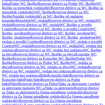
bidea
Podne WC školjke
Rezervni dijelovi za Podne WC školjke
WC
školjke za monoblok vodokotliće
Rezervni dijelovi za WC školjke za
monoblok vodokotliće
WC školjke
Rezervni dijelovi za WC
školjke
Nazidni vodokotlići za WC školjke od sanitarne
keramike
Monoblok
WC sjedala
Rezervni dijelovi za WC sjedala
WC
sjedala
Rezervni dijelovi za WC sjedala
WC školjke u izvedbi
Comfort
Rezervni dijelovi za WC školjke u izvedbi Comfort
WC
školjke, povišene
Rezervni dijelovi za WC školjke, povišene
WC
školjke, produljene
Rezervni dijelovi za WC školjke, produljene
WC
sjedala u izvedbi Comfort
Rezervni dijelovi za WC sjedala u izvedbi
Comfort
WC sjedala
Rezervni dijelovi za WC sjedala
WC sjedala bez
poklopca
Rezervni dijelovi za WC sjedala bez poklopca
WC školjke
za djecu
Rezervni dijelovi za WC školjke za djecu
Konzolne WC
školjke
Rezervni dijelovi za Konzolne WC školjke
Podne WC
školjke
Rezervni dijelovi za Podne WC školjke
WC sjedala za
djecu
Rezervni dijelovi za WC sjedala za djecu
WC sjedala
Rezervni
dijelovi za WC sjedala
WC sjedala bez poklopca
Rezervni dijelovi za
WC sjedala bez poklopca
Bidei
Konzolni bidei
Rezervni dijelovi za
Konzolni bidei
Podni bidei
Rezervni dijelovi za Podni
bidei
Pribor
Rezervni dijelovi za Pribor
Tipke za aktiviranje i uređaji
za aktiviranje ispiranja WC-a
Tipke za aktiviranje
Rezervni dijelovi
za Tipke za aktiviranje
Za Sigma ugradbene vodokotliće
Rezervni
dijelovi za Za Sigma ugradbene vodokotliće
Za Omega ugradbene
vodokotliće
Rezervni dijelovi za Za Omega ugradbene
vodokotliće
Za Kappa ugradbene vodokotliće
Rezervni dijelovi za Za