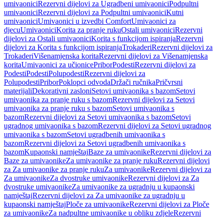
umivaonici
Rezervni dijelovi za Ugradbeni umivaonici
Podpultni
umivaonici
Rezervni dijelovi za Podpultni umivaonici
Kutni
umivaonici
Umivaonici u izvedbi Comfort
Umivaonici za
djecu
Umivaonici
Korita za pranje ruku
Ostali umivaonici
Rezervni
dijelovi za Ostali umivaonici
Korita s funkcijom ispiranja
Rezervni
dijelovi za Korita s funkcijom ispiranja
Trokaderi
Rezervni dijelovi za
Trokaderi
Višenamjenska korita
Rezervni dijelovi za Višenamjenska
korita
Umivaonici za učionice
Pribor
Podesti
Rezervni dijelovi za
Podesti
Podesti
Polupodesti
Rezervni dijelovi za
Polupodesti
Pribor
Poklopci odvoda
Držači ručnika
Pričvrsni
materijali
Dekorativni zasloni
Setovi umivaonika s bazom
Setovi
umivaonika za pranje ruku s bazom
Rezervni dijelovi za Setovi
umivaonika za pranje ruku s bazom
Setovi umivaonika s
bazom
Rezervni dijelovi za Setovi umivaonika s bazom
Setovi
ugradnog umivaonika s bazom
Rezervni dijelovi za Setovi ugradnog
umivaonika s bazom
Setovi ugradbenih umivaonika s
bazom
Rezervni dijelovi za Setovi ugradbenih umivaonika s
bazom
Kupaonski namještaj
Baze za umivaonike
Rezervni dijelovi za
Baze za umivaonike
Za umivaonike za pranje ruku
Rezervni dijelovi
za Za umivaonike za pranje ruku
Za umivaonike
Rezervni dijelovi za
Za umivaonike
Za dvostruke umivaonike
Rezervni dijelovi za Za
dvostruke umivaonike
Za umivaonike za ugradnju u kupaonski
namještaj
Rezervni dijelovi za Za umivaonike za ugradnju u
kupaonski namještaj
Ploče za umivaonike
Rezervni dijelovi za Ploče
za umivaonike
Za nadpultne umivaonike u obliku zdjele
Rezervni