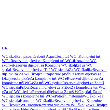
HR
WC školjke i pisoari
Geberit AquaClean tuš WC-i
Kompletni tuš
WC-i
Rezervni dijelovi za Kompletni tuš WC-i
Konzolne WC
školjke
Rezervni dijelovi za Konzolne WC školjke
Tuš WC
sjedala
Rezervni dijelovi za Tuš WC sjedala
Za WC školjke
Rezervni
dijelovi za Za WC školjke
Dizajnerske ploče
Rezervni dijelovi za
Dizajnerske ploče
Za kompletne tuš WC-e
Rezervni dijelovi za Za
kompletne tuš WC-e
Za tuš WC sjedala
Rezervni dijelovi za Za tuš
WC sjedala
Pribor
Rezervni dijelovi za Pribor
Za kompletne tuš WC-
e
Za tuš WC sjedala
Rezervni dijelovi za Za tuš WC sjedala
Za tuš
WC sjedala i kompletne tuš WC-e
Potrošni materijali
WC školjke i
WC sjedala
Konzolne WC školjke
Rezervni dijelovi za Konzolne
WC školjke
WC školjke
Rezervni dijelovi za WC školjke
WC školjke
s funkcijom bidea
Rezervni dijelovi za WC školjke s funkcijom