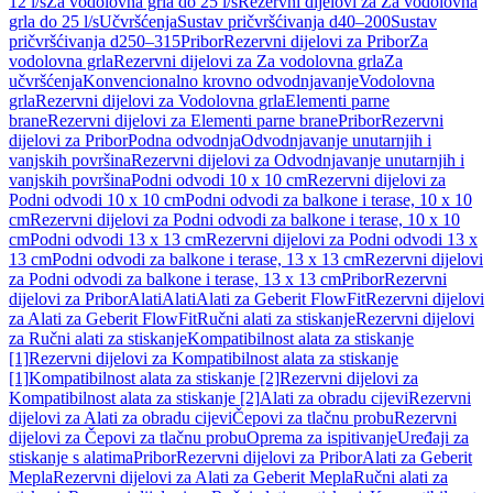
12 l/s
Za vodolovna grla do 25 l/s
Rezervni dijelovi za Za vodolovna
grla do 25 l/s
Učvršćenja
Sustav pričvršćivanja d40–200
Sustav
pričvršćivanja d250–315
Pribor
Rezervni dijelovi za Pribor
Za
vodolovna grla
Rezervni dijelovi za Za vodolovna grla
Za
učvršćenja
Konvencionalno krovno odvodnjavanje
Vodolovna
grla
Rezervni dijelovi za Vodolovna grla
Elementi parne
brane
Rezervni dijelovi za Elementi parne brane
Pribor
Rezervni
dijelovi za Pribor
Podna odvodnja
Odvodnjavanje unutarnjih i
vanjskih površina
Rezervni dijelovi za Odvodnjavanje unutarnjih i
vanjskih površina
Podni odvodi 10 x 10 cm
Rezervni dijelovi za
Podni odvodi 10 x 10 cm
Podni odvodi za balkone i terase, 10 x 10
cm
Rezervni dijelovi za Podni odvodi za balkone i terase, 10 x 10
cm
Podni odvodi 13 x 13 cm
Rezervni dijelovi za Podni odvodi 13 x
13 cm
Podni odvodi za balkone i terase, 13 x 13 cm
Rezervni dijelovi
za Podni odvodi za balkone i terase, 13 x 13 cm
Pribor
Rezervni
dijelovi za Pribor
Alati
Alati
Alati za Geberit FlowFit
Rezervni dijelovi
za Alati za Geberit FlowFit
Ručni alati za stiskanje
Rezervni dijelovi
za Ručni alati za stiskanje
Kompatibilnost alata za stiskanje
[1]
Rezervni dijelovi za Kompatibilnost alata za stiskanje
[1]
Kompatibilnost alata za stiskanje [2]
Rezervni dijelovi za
Kompatibilnost alata za stiskanje [2]
Alati za obradu cijevi
Rezervni
dijelovi za Alati za obradu cijevi
Čepovi za tlačnu probu
Rezervni
dijelovi za Čepovi za tlačnu probu
Oprema za ispitivanje
Uređaji za
stiskanje s alatima
Pribor
Rezervni dijelovi za Pribor
Alati za Geberit
Mepla
Rezervni dijelovi za Alati za Geberit Mepla
Ručni alati za