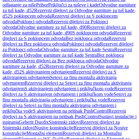
odlaganje za niše
Pribor
Priključci za tuševe i kade
Odvodne garniture
za tuš kade, d52
Rezervni dijelovi za Odvodne garniture za tuš kade,
d52
S poklopcem odvoda
Rezervni dijelovi za S poklopcem
odvoda
Poklopci odvoda
Rezervni dijelovi za Poklopci
odvoda
Odvodne garniture za tuš kade, d90
Rezervni dijelovi za
Odvodne garniture za tuš kade, d90
S poklopcem odvoda
Rezervni
dijelovi za S poklopcem odvoda
Bez poklopca odvoda
Rezervni
dijelovi za Bez poklopca odvoda
Poklopci odvoda
Rezervni dijelovi
za Poklopci odvoda
Odvodne garniture za tuš kade Sestra
Rezervni
dijelovi za Odvodne garniture za tuš kade Sestra
Bez poklopca
odvoda
Rezervni dijelovi za Bez poklopca odvoda
Odvodne
garniture za kade, d52
Rezervni dijelovi za Odvodne garniture za
kade, d52
S aktiviranjem odvrtanjem
Rezervni dijelovi za S
aktiviranjem odvrtanjem
Setovi za finu montažu aktiviranja
odvrtanjem
Rezervni dijelovi za Setovi za finu montažu aktiviranja
odvrtanjem
S aktiviranjem odvrtanjem i priključkom vode
Rezervni
dijelovi za S aktiviranjem odvrtanjem i priključkom vode
Setovi za
finu montažu aktiviranja odvrtanjem i priključka vode
Rezervni
dijelovi za Setovi za finu montažu aktiviranja odvrtanjem i
priključka vode
S aktiviranjem na pritisak PushControl
Rezervni
dijelovi za S aktiviranjem na pritisak PushControl
Sustavi instalacije i
ispiranja
Geberit Duofix
Sistemski zidovi
Rezervni dijelovi za
Sistemski zidovi
Nosive konstrukcije
Rezervni dijelovi za Nosive
konstrukcije
Montažni elementi
Rezervni dijelovi za Montažni
elementi
Elementi za WC školjke
Rezervni dijelovi za Elementi za