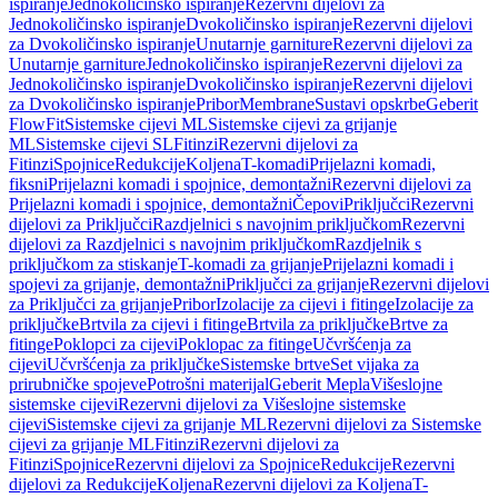
ispiranje
Jednokoličinsko ispiranje
Rezervni dijelovi za
Jednokoličinsko ispiranje
Dvokoličinsko ispiranje
Rezervni dijelovi
za Dvokoličinsko ispiranje
Unutarnje garniture
Rezervni dijelovi za
Unutarnje garniture
Jednokoličinsko ispiranje
Rezervni dijelovi za
Jednokoličinsko ispiranje
Dvokoličinsko ispiranje
Rezervni dijelovi
za Dvokoličinsko ispiranje
Pribor
Membrane
Sustavi opskrbe
Geberit
FlowFit
Sistemske cijevi ML
Sistemske cijevi za grijanje
ML
Sistemske cijevi SL
Fitinzi
Rezervni dijelovi za
Fitinzi
Spojnice
Redukcije
Koljena
T-komadi
Prijelazni komadi,
fiksni
Prijelazni komadi i spojnice, demontažni
Rezervni dijelovi za
Prijelazni komadi i spojnice, demontažni
Čepovi
Priključci
Rezervni
dijelovi za Priključci
Razdjelnici s navojnim priključkom
Rezervni
dijelovi za Razdjelnici s navojnim priključkom
Razdjelnik s
priključkom za stiskanje
T-komadi za grijanje
Prijelazni komadi i
spojevi za grijanje, demontažni
Priključci za grijanje
Rezervni dijelovi
za Priključci za grijanje
Pribor
Izolacije za cijevi i fitinge
Izolacije za
priključke
Brtvila za cijevi i fitinge
Brtvila za priključke
Brtve za
fitinge
Poklopci za cijevi
Poklopac za fitinge
Učvršćenja za
cijevi
Učvršćenja za priključke
Sistemske brtve
Set vijaka za
prirubničke spojeve
Potrošni materijal
Geberit Mepla
Višeslojne
sistemske cijevi
Rezervni dijelovi za Višeslojne sistemske
cijevi
Sistemske cijevi za grijanje ML
Rezervni dijelovi za Sistemske
cijevi za grijanje ML
Fitinzi
Rezervni dijelovi za
Fitinzi
Spojnice
Rezervni dijelovi za Spojnice
Redukcije
Rezervni
dijelovi za Redukcije
Koljena
Rezervni dijelovi za Koljena
T-