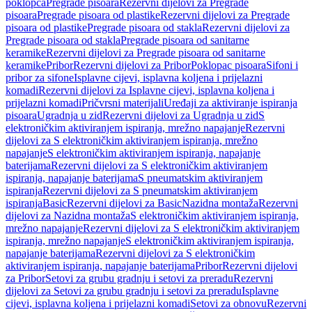
poklopca
Pregrade pisoara
Rezervni dijelovi za Pregrade
pisoara
Pregrade pisoara od plastike
Rezervni dijelovi za Pregrade
pisoara od plastike
Pregrade pisoara od stakla
Rezervni dijelovi za
Pregrade pisoara od stakla
Pregrade pisoara od sanitarne
keramike
Rezervni dijelovi za Pregrade pisoara od sanitarne
keramike
Pribor
Rezervni dijelovi za Pribor
Poklopac pisoara
Sifoni i
pribor za sifone
Isplavne cijevi, isplavna koljena i prijelazni
komadi
Rezervni dijelovi za Isplavne cijevi, isplavna koljena i
prijelazni komadi
Pričvrsni materijali
Uređaji za aktiviranje ispiranja
pisoara
Ugradnja u zid
Rezervni dijelovi za Ugradnja u zid
S
elektroničkim aktiviranjem ispiranja, mrežno napajanje
Rezervni
dijelovi za S elektroničkim aktiviranjem ispiranja, mrežno
napajanje
S elektroničkim aktiviranjem ispiranja, napajanje
baterijama
Rezervni dijelovi za S elektroničkim aktiviranjem
ispiranja, napajanje baterijama
S pneumatskim aktiviranjem
ispiranja
Rezervni dijelovi za S pneumatskim aktiviranjem
ispiranja
Basic
Rezervni dijelovi za Basic
Nazidna montaža
Rezervni
dijelovi za Nazidna montaža
S elektroničkim aktiviranjem ispiranja,
mrežno napajanje
Rezervni dijelovi za S elektroničkim aktiviranjem
ispiranja, mrežno napajanje
S elektroničkim aktiviranjem ispiranja,
napajanje baterijama
Rezervni dijelovi za S elektroničkim
aktiviranjem ispiranja, napajanje baterijama
Pribor
Rezervni dijelovi
za Pribor
Setovi za grubu gradnju i setovi za preradu
Rezervni
dijelovi za Setovi za grubu gradnju i setovi za preradu
Isplavne
cijevi, isplavna koljena i prijelazni komadi
Setovi za obnovu
Rezervni