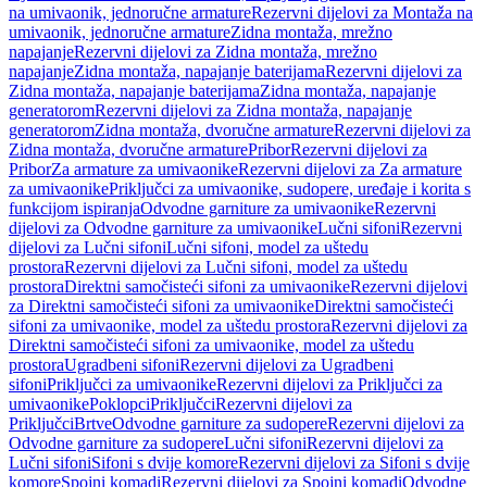
na umivaonik, jednoručne armature
Rezervni dijelovi za Montaža na
umivaonik, jednoručne armature
Zidna montaža, mrežno
napajanje
Rezervni dijelovi za Zidna montaža, mrežno
napajanje
Zidna montaža, napajanje baterijama
Rezervni dijelovi za
Zidna montaža, napajanje baterijama
Zidna montaža, napajanje
generatorom
Rezervni dijelovi za Zidna montaža, napajanje
generatorom
Zidna montaža, dvoručne armature
Rezervni dijelovi za
Zidna montaža, dvoručne armature
Pribor
Rezervni dijelovi za
Pribor
Za armature za umivaonike
Rezervni dijelovi za Za armature
za umivaonike
Priključci za umivaonike, sudopere, uređaje i korita s
funkcijom ispiranja
Odvodne garniture za umivaonike
Rezervni
dijelovi za Odvodne garniture za umivaonike
Lučni sifoni
Rezervni
dijelovi za Lučni sifoni
Lučni sifoni, model za uštedu
prostora
Rezervni dijelovi za Lučni sifoni, model za uštedu
prostora
Direktni samočisteći sifoni za umivaonike
Rezervni dijelovi
za Direktni samočisteći sifoni za umivaonike
Direktni samočisteći
sifoni za umivaonike, model za uštedu prostora
Rezervni dijelovi za
Direktni samočisteći sifoni za umivaonike, model za uštedu
prostora
Ugradbeni sifoni
Rezervni dijelovi za Ugradbeni
sifoni
Priključci za umivaonike
Rezervni dijelovi za Priključci za
umivaonike
Poklopci
Priključci
Rezervni dijelovi za
Priključci
Brtve
Odvodne garniture za sudopere
Rezervni dijelovi za
Odvodne garniture za sudopere
Lučni sifoni
Rezervni dijelovi za
Lučni sifoni
Sifoni s dvije komore
Rezervni dijelovi za Sifoni s dvije
komore
Spojni komadi
Rezervni dijelovi za Spojni komadi
Odvodne