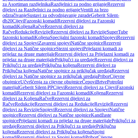
za Asortiman razdjelnika
Razdjelnici za podno grijanje
Rezervni
dijelovi za Razdjelnici za podno grijanje
Ventili za brzo
odzračivanje
Sustavi za odvodnjavanje zgrade
Geberit Silent-
db20
Cijevi
Fazonski komadi
Rezervni dijelovi za Fazonski
komadi
Koljena
Račve
Rezervni dijelovi za
Račve
Redukcije
Revizije
Rezervni dijelovi za Revizije
SuperTube
fazonski komadi
Koljena
Specijalni fazonski komadi
Spojevi
Rezervni
dijelovi za Spojevi
Zavareni spojevi
Natične spojnice
Rezervni
dijelovi za Natične spojnice
Stezni spojevi
Prijelazni komadi za
prijelaz na druge materijale
Rezervni dijelovi za Prijelazni komadi za
prijelaz na druge materijale
Priključci za uređaje
Rezervni dijelovi za
Priključci za uređaje
Priključna koljena
Rezervni dijelovi za
Priključna koljena
Natične spojnice za priključak uređaja
Rezervni
dijelovi za Natične spojnice za priključak uređaja
Pribor
Cijevne
obujmice
Učvršćenja za cijevne obujmice
Čepovi
Brtve
Potrošni
materijal
Geberit Silent-PP
Cijevi
Rezervni dijelovi za Cijevi
Fazonski
komadi
Rezervni dijelovi za Fazonski komadi
Koljena
Rezervni
dijelovi za Koljena
Račve
Rezervni dijelovi za
Račve
Redukcije
Rezervni dijelovi za Redukcije
Revizije
Rezervni
dijelovi za Revizije
Spojevi
Rezervni dijelovi za Spojevi
Natične
spojnice
Rezervni dijelovi za Natične spojnice
Kandžaste
spojnice
Prijelazni komadi za prijelaz na druge materijale
Priključci za
uređaje
Rezervni dijelovi za Priključci za uređaje
Priključna
koljena
Rezervni dijelovi za Priključna koljena
Spojni
komadi
Rezervni dijelovi za Spojni komadi
Pribor
Cijevne