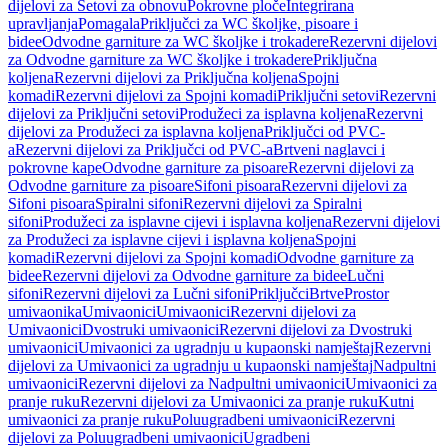
dijelovi za Setovi za obnovu
Pokrovne ploče
Integrirana
upravljanja
Pomagala
Priključci za WC školjke, pisoare i
bidee
Odvodne garniture za WC školjke i trokadere
Rezervni dijelovi
za Odvodne garniture za WC školjke i trokadere
Priključna
koljena
Rezervni dijelovi za Priključna koljena
Spojni
komadi
Rezervni dijelovi za Spojni komadi
Priključni setovi
Rezervni
dijelovi za Priključni setovi
Produžeci za isplavna koljena
Rezervni
dijelovi za Produžeci za isplavna koljena
Priključci od PVC-
a
Rezervni dijelovi za Priključci od PVC-a
Brtveni naglavci i
pokrovne kape
Odvodne garniture za pisoare
Rezervni dijelovi za
Odvodne garniture za pisoare
Sifoni pisoara
Rezervni dijelovi za
Sifoni pisoara
Spiralni sifoni
Rezervni dijelovi za Spiralni
sifoni
Produžeci za isplavne cijevi i isplavna koljena
Rezervni dijelovi
za Produžeci za isplavne cijevi i isplavna koljena
Spojni
komadi
Rezervni dijelovi za Spojni komadi
Odvodne garniture za
bidee
Rezervni dijelovi za Odvodne garniture za bidee
Lučni
sifoni
Rezervni dijelovi za Lučni sifoni
Priključci
Brtve
Prostor
umivaonika
Umivaonici
Umivaonici
Rezervni dijelovi za
Umivaonici
Dvostruki umivaonici
Rezervni dijelovi za Dvostruki
umivaonici
Umivaonici za ugradnju u kupaonski namještaj
Rezervni
dijelovi za Umivaonici za ugradnju u kupaonski namještaj
Nadpultni
umivaonici
Rezervni dijelovi za Nadpultni umivaonici
Umivaonici za
pranje ruku
Rezervni dijelovi za Umivaonici za pranje ruku
Kutni
umivaonici za pranje ruku
Poluugradbeni umivaonici
Rezervni
dijelovi za Poluugradbeni umivaonici
Ugradbeni