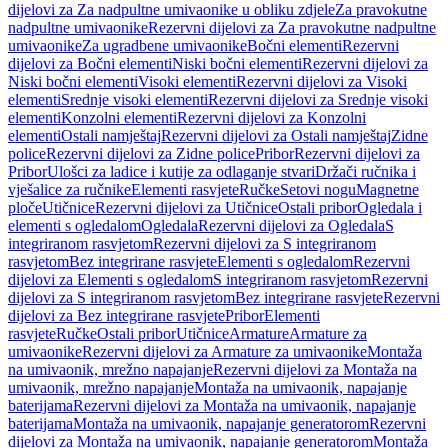
dijelovi za Za nadpultne umivaonike u obliku zdjele
Za pravokutne
nadpultne umivaonike
Rezervni dijelovi za Za pravokutne nadpultne
umivaonike
Za ugradbene umivaonike
Bočni elementi
Rezervni
dijelovi za Bočni elementi
Niski bočni elementi
Rezervni dijelovi za
Niski bočni elementi
Visoki elementi
Rezervni dijelovi za Visoki
elementi
Srednje visoki elementi
Rezervni dijelovi za Srednje visoki
elementi
Konzolni elementi
Rezervni dijelovi za Konzolni
elementi
Ostali namještaj
Rezervni dijelovi za Ostali namještaj
Zidne
police
Rezervni dijelovi za Zidne police
Pribor
Rezervni dijelovi za
Pribor
Ulošci za ladice i kutije za odlaganje stvari
Držači ručnika i
vješalice za ručnike
Elementi rasvjete
Ručke
Setovi nogu
Magnetne
ploče
Utičnice
Rezervni dijelovi za Utičnice
Ostali pribor
Ogledala i
elementi s ogledalom
Ogledala
Rezervni dijelovi za Ogledala
S
integriranom rasvjetom
Rezervni dijelovi za S integriranom
rasvjetom
Bez integrirane rasvjete
Elementi s ogledalom
Rezervni
dijelovi za Elementi s ogledalom
S integriranom rasvjetom
Rezervni
dijelovi za S integriranom rasvjetom
Bez integrirane rasvjete
Rezervni
dijelovi za Bez integrirane rasvjete
Pribor
Elementi
rasvjete
Ručke
Ostali pribor
Utičnice
Armature
Armature za
umivaonike
Rezervni dijelovi za Armature za umivaonike
Montaža
na umivaonik, mrežno napajanje
Rezervni dijelovi za Montaža na
umivaonik, mrežno napajanje
Montaža na umivaonik, napajanje
baterijama
Rezervni dijelovi za Montaža na umivaonik, napajanje
baterijama
Montaža na umivaonik, napajanje generatorom
Rezervni
dijelovi za Montaža na umivaonik, napajanje generatorom
Montaža