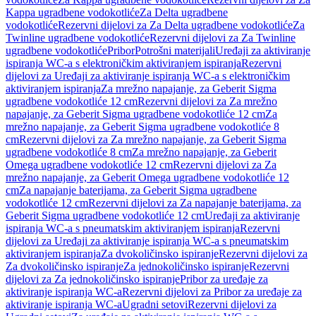
Kappa ugradbene vodokotliće
Za Delta ugradbene
vodokotliće
Rezervni dijelovi za Za Delta ugradbene vodokotliće
Za
Twinline ugradbene vodokotliće
Rezervni dijelovi za Za Twinline
ugradbene vodokotliće
Pribor
Potrošni materijali
Uređaji za aktiviranje
ispiranja WC-a s elektroničkim aktiviranjem ispiranja
Rezervni
dijelovi za Uređaji za aktiviranje ispiranja WC-a s elektroničkim
aktiviranjem ispiranja
Za mrežno napajanje, za Geberit Sigma
ugradbene vodokotliće 12 cm
Rezervni dijelovi za Za mrežno
napajanje, za Geberit Sigma ugradbene vodokotliće 12 cm
Za
mrežno napajanje, za Geberit Sigma ugradbene vodokotliće 8
cm
Rezervni dijelovi za Za mrežno napajanje, za Geberit Sigma
ugradbene vodokotliće 8 cm
Za mrežno napajanje, za Geberit
Omega ugradbene vodokotliće 12 cm
Rezervni dijelovi za Za
mrežno napajanje, za Geberit Omega ugradbene vodokotliće 12
cm
Za napajanje baterijama, za Geberit Sigma ugradbene
vodokotliće 12 cm
Rezervni dijelovi za Za napajanje baterijama, za
Geberit Sigma ugradbene vodokotliće 12 cm
Uređaji za aktiviranje
ispiranja WC-a s pneumatskim aktiviranjem ispiranja
Rezervni
dijelovi za Uređaji za aktiviranje ispiranja WC-a s pneumatskim
aktiviranjem ispiranja
Za dvokoličinsko ispiranje
Rezervni dijelovi za
Za dvokoličinsko ispiranje
Za jednokoličinsko ispiranje
Rezervni
dijelovi za Za jednokoličinsko ispiranje
Pribor za uređaje za
aktiviranje ispiranja WC-a
Rezervni dijelovi za Pribor za uređaje za
aktiviranje ispiranja WC-a
Ugradni setovi
Rezervni dijelovi za