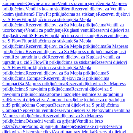
komponente
Cijevne armature
Ventili s ravnim sjedištem
Sa Mapress
priključcima
Ventili s kosim sjedištem
Rezervni dijelovi za Ventili s
kosim sjedištem
S FlowFit priključcima za stiskanje
Rezervni dijelovi
za S FlowFit priključcima za stiskanje
Sa Mepla
priključcima
Rezervni dijelovi za Sa Mepla priključcima
Ventili za
uzorkovanje
Ventili za pražnjenje
Kuglasti ventili
Rezervni dijelovi za
Kuglasti ventili
S FlowFit priključcima za stiskanje
Rezervni dijelovi
za S FlowFit priključcima za stiskanje
Sa Mepla
priključcima
Rezervni dijelovi za Sa Mepla priključcima
Sa Mapress
priključcima
Rezervni dijelovi za Sa Mapress priključcima
Kuglasti
ventili za ugradnju u zid
Rezervni dijelovi za Kuglasti ventili za
ugradnju u zid
S FlowFit priključcima za stiskanje
Rezervni dijelovi
za S FlowFit priključcima za stiskanje
Sa Mepla
priključcima
Rezervni dijelovi za Sa Mepla priključcima
S
priključcima Compact
Rezervni dijelovi za S priključcima
Compact
Sa Mapress priključcima
Rezervni dijelovi za Sa Mapress
priključcima
S navojnim priključcima
Rezervni dijelovi za S
navojnim priključcima
Zaporne i razdjelne jedinice za ugradnju u
zid
Rezervni dijelovi za Zaporne i razdjelne jedinice za ugradnju u
zid
S priključcima Compact
Rezervni dijelovi za S priključcima
Compact
Nepovratni ventili
Rezervni dijelovi za Nepovratni ventili
Sa
Mapress priključcima
Rezervni dijelovi za Sa Mapress
priključcima
Odzračni ventili za grijanje
Ventili za brzo
odzračivanje
Podno grijanje ili hlađenje
Sistemske cijevi
Rezervni
dijelovi za Sistemske cijevi
Asortiman razdjelnika
Rezervni dijelovi