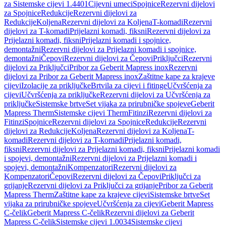
za Sistemske cijevi 1.4401
Cijevni umeci
Spojnice
Rezervni dijelovi
za Spojnice
Redukcije
Rezervni dijelovi za
Redukcije
Koljena
Rezervni dijelovi za Koljena
T-komadi
Rezervni
dijelovi za T-komadi
Prijelazni komadi, fiksni
Rezervni dijelovi za
Prijelazni komadi, fiksni
Prijelazni komadi i spojnice,
demontažni
Rezervni dijelovi za Prijelazni komadi i spojnice,
demontažni
Čepovi
Rezervni dijelovi za Čepovi
Priključci
Rezervni
dijelovi za Priključci
Pribor za Geberit Mapress inox
Rezervni
dijelovi za Pribor za Geberit Mapress inox
Zaštitne kape za krajeve
cijevi
Izolacije za priključke
Brtvila za cijevi i fitinge
Učvršćenja za
cijevi
Učvršćenja za priključke
Rezervni dijelovi za Učvršćenja za
priključke
Sistemske brtve
Set vijaka za prirubničke spojeve
Geberit
Mapress Therm
Sistemske cijevi Therm
Fitinzi
Rezervni dijelovi za
Fitinzi
Spojnice
Rezervni dijelovi za Spojnice
Redukcije
Rezervni
dijelovi za Redukcije
Koljena
Rezervni dijelovi za Koljena
T-
komadi
Rezervni dijelovi za T-komadi
Prijelazni komadi,
fiksni
Rezervni dijelovi za Prijelazni komadi, fiksni
Prijelazni komadi
i spojevi, demontažni
Rezervni dijelovi za Prijelazni komadi i
spojevi, demontažni
Kompenzatori
Rezervni dijelovi za
Kompenzatori
Čepovi
Rezervni dijelovi za Čepovi
Priključci za
grijanje
Rezervni dijelovi za Priključci za grijanje
Pribor za Geberit
Mapress Therm
Zaštitne kape za krajeve cijevi
Sistemske brtve
Set
vijaka za prirubničke spojeve
Učvršćenja za cijevi
Geberit Mapress
C-čelik
Geberit Mapress C-čelik
Rezervni dijelovi za Geberit
Mapress C-čelik
Sistemske cijevi 1.0034
Sistemske cijevi