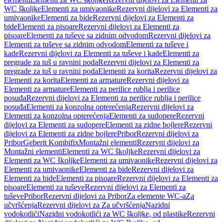
WC školjke
Elementi za umivaonike
Rezervni dijelovi za Elementi za
umivaonike
Elementi za bide
Rezervni dijelovi za Elementi za
bide
Elementi za pisoare
Rezervni dijelovi za Elementi za
pisoare
Elementi za tuševe sa zidnim odvodom
Rezervni dijelovi za
Elementi za tuševe sa zidnim odvodom
Elementi za tuševe i
kade
Rezervni dijelovi za Elementi za tuševe i kade
Elementi za
pregrade za tuš u ravnini poda
Rezervni dijelovi za Elementi za
pregrade za tuš u ravnini poda
Elementi za korita
Rezervni dijelovi za
Elementi za korita
Elementi za armature
Rezervni dijelovi za
Elementi za armature
Elementi za perilice rublja i perilice
posuđa
Rezervni dijelovi za Elementi za perilice rublja i perilice
posuđa
Elementi za konzolna opterećenja
Rezervni dijelovi za
Elementi za konzolna opterećenja
Elementi za sudopere
Rezervni
dijelovi za Elementi za sudopere
Elementi za zidne bojlere
Rezervni
dijelovi za Elementi za zidne bojlere
Pribor
Rezervni dijelovi za
Pribor
Geberit Kombifix
Montažni elementi
Rezervni dijelovi za
Montažni elementi
Elementi za WC školjke
Rezervni dijelovi za
Elementi za WC školjke
Elementi za umivaonike
Rezervni dijelovi za
Elementi za umivaonike
Elementi za bide
Rezervni dijelovi za
Elementi za bide
Elementi za pisoare
Rezervni dijelovi za Elementi za
pisoare
Elementi za tuševe
Rezervni dijelovi za Elementi za
tuševe
Pribor
Rezervni dijelovi za Pribor
Za elemente WC-a
Za
učvršćenja
Rezervni dijelovi za Za učvršćenja
Nazidni
vodokotlići
Nazidni vodokotlići za WC školjke, od plastike
Rezervni