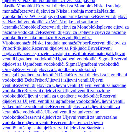
dijelovi za Nazidni vodokotlići za WC školjke, od
plastike
Monoblok
Rezervni dijelovi za Monoblok
Niska i srednja
montaža
Rezervni dijelovi za Niska i srednja montaža
Nazidni
vodokotlići za WC školjke, od sanitarne keramike
Rezervni dijelovi
za Nazidni vodokotlići za WC školjke, od sanitarne
keramike
Monoblok
Rezervni dijelovi za Monoblok
Isplavne cijevi za
nazidne vodokotliće
Rezervni dijelovi za Isplavne cijevi za nazidne
vodokotliće
Visokomontažni
Rezervni dijelovi za
Visokomontažni
Niska i srednja montaža
Pribor
Rezervni dijelovi za
Pribor
Priključci
Rezervni dijelovi za Priključci
Brtve
Brtveni
naglavci
Nazuvice, rozete i zastojni ulošci
Potrošni materijal
Izljevni
ventili
Ugradbeni vodokotlići
Ugradbeni vodokotlići Sigma
Rezervni
dijelovi za Ugradbeni vodokotlići Sigma
Ugradbeni vodokotlići
Omega
Rezervni dijelovi za Ugradbeni vodokotlići
Omega
Ugradbeni vodokotlići Delta
Rezervni dijelovi za Ugradbeni
vodokotlići Delta
Pribor
Uljevni i izljevni ventili
Uljevni
ventili
Rezervni dijelovi za Uljevni ventili
Uljevni ventili za nazidne
vodokotliće
Rezervni dijelovi za Uljevni ventili za nazidne
vodokotliće
Uljevni ventili za ugradbene vodokotliće
Rezervni
dijelovi za Uljevni ventili za ugradbene vodokotliće
Uljevni ventili
za keramičke vodokotliće
Rezervni dijelovi za Uljevni ventili za
keramičke vodokotliće
Uljevni ventili za univerzalne
vodokotlice
Rezervni dijelovi za Uljevni ventili za univerzalne
vodokotlice
Izljevni ventili
Rezervni dijelovi za Izljevni
ventili
Start/stop ispiranje
Rezervni dijelovi za Start/stop