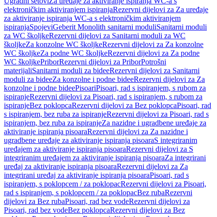
Ugradni setovi
Za uređaje za aktiviranje ispiranja WC-a s
elektroničkim aktiviranjem ispiranja
Rezervni dijelovi za Za uređaje
za aktiviranje ispiranja WC-a s elektroničkim aktiviranjem
ispiranja
Spojevi
Geberit Monolith sanitarni moduli
Sanitarni moduli
za WC školjke
Rezervni dijelovi za Sanitarni moduli za WC
školjke
Za konzolne WC školjke
Rezervni dijelovi za Za konzolne
WC školjke
Za podne WC školjke
Rezervni dijelovi za Za podne
WC školjke
Pribor
Rezervni dijelovi za Pribor
Potrošni
materijali
Sanitarni moduli za bidee
Rezervni dijelovi za Sanitarni
moduli za bidee
Za konzolne i podne bidee
Rezervni dijelovi za Za
konzolne i podne bidee
Pisoari
Pisoari, rad s ispiranjem, s rubom za
ispiranje
Rezervni dijelovi za Pisoari, rad s ispiranjem, s rubom za
ispiranje
Bez poklopca
Rezervni dijelovi za Bez poklopca
Pisoari, rad
s ispiranjem, bez ruba za ispiranje
Rezervni dijelovi za Pisoari, rad s
ispiranjem, bez ruba za ispiranje
Za nazidne i ugradbene uređaje za
aktiviranje ispiranja pisoara
Rezervni dijelovi za Za nazidne i
ugradbene uređaje za aktiviranje ispiranja pisoara
S integriranim
uređajem za aktiviranje ispiranja pisoara
Rezervni dijelovi za S
integriranim uređajem za aktiviranje ispiranja pisoara
Za integrirani
uređaj za aktiviranje ispiranja pisoara
Rezervni dijelovi za Za
integrirani uređaj za aktiviranje ispiranja pisoara
Pisoari, rad s
ispiranjem, s poklopcem / za poklopac
Rezervni dijelovi za Pisoari,
rad s ispiranjem, s poklopcem / za poklopac
Bez ruba
Rezervni
dijelovi za Bez ruba
Pisoari, rad bez vode
Rezervni dijelovi za
Pisoari, rad bez vode
Bez poklopca
Rezervni dijelovi za Bez