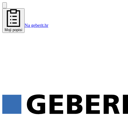
Na geberit.hr
Moji popisi