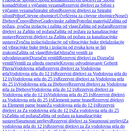
komadi
Sifoni s vijčanim vezama
Rezervni dijelovi za Sifoni s
vijčanim vezama
Spiralni sifoni
Rezervni dijelovi za Spiralni
sifoni
Pribor
Cijevne obujmice
Učvršćenja za cijevne obujmice
Noseći
žljebovi
Čepovi
Brtve
Građevinske zaštite
Potrošni materijal
Zaštita od
požara, zvučna izolacija i zaštita od vlage
Zaštita od požara
Rezervni
dijelovi za Zaštita od požara
Zaštita od požara za kanalizacijske
sustave
Rezervni dijelovi za Zaštita od požara za kanalizacijske
sustave
Zvučna izolacija
Izolacije od vibracijske buke tijela
Izolacije
od vibracijske buke tijela i izolacija od zvuka koja se širi
zrakom
Zaštita od vlage
Brtvila
Odzračni ventili za
odvodnjavanje
Dozračni ventili
Rezervni dijelovi za Dozračni
ventili
Ventili za uštedu energije
Krovno odvodnjavanje Geberit
Pluvia
Vodolovna grla
Rezervni dijelovi za Vodolovna
grla
Vodolovna grla do 12 l/s
Rezervni dijelovi za Vodolovna grla do
12 l/s
Vodolovna grla do 25 l/s
Rezervni dijelovi za Vodolovna grla
do 25 l/s
Vodolovna grla za žljebove
Rezervni dijelovi za Vodolovna
grla za žljebove
Vodolovna grla do 12 l/s
Rezervni dijelovi za
Vodolovna grla do 12 l/s
Vodolovna grla do 25 l/s
Rezervni dijelovi
za Vodolovna grla do 25 l/s
Elementi parne brane
Rezervni dijelovi
za Elementi parne brane
Za vodolovna grla do 12 l/s
Rezervni
dijelovi za Za vodolovna grla do 12 l/s
Za vodolovna grla do 25
l/s
Zaštita od požara
Zaštita od požara za kanalizacijske
sustave
Sigurnosni preljevi
Rezervni dijelovi za Sigurnosni preljevi
Za
vodolovna grla do 12 l/s
Rezervni dijelovi za Za vodolovna grla do