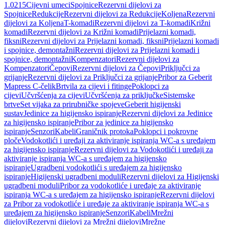
1.0215
Cijevni umeci
Spojnice
Rezervni dijelovi za
Spojnice
Redukcije
Rezervni dijelovi za Redukcije
Koljena
Rezervni
dijelovi za Koljena
T-komadi
Rezervni dijelovi za T-komadi
Križni
komadi
Rezervni dijelovi za Križni komadi
Prijelazni komadi,
fiksni
Rezervni dijelovi za Prijelazni komadi, fiksni
Prijelazni komadi
i spojnice, demontažni
Rezervni dijelovi za Prijelazni komadi i
spojnice, demontažni
Kompenzatori
Rezervni dijelovi za
Kompenzatori
Čepovi
Rezervni dijelovi za Čepovi
Priključci za
grijanje
Rezervni dijelovi za Priključci za grijanje
Pribor za Geberit
Mapress C-čelik
Brtvila za cijevi i fitinge
Poklopci za
cijevi
Učvršćenja za cijevi
Učvršćenja za priključke
Sistemske
brtve
Set vijaka za prirubničke spojeve
Geberit higijenski
sustav
Jedinice za higijensko ispiranje
Rezervni dijelovi za Jedinice
za higijensko ispiranje
Pribor za jedinice za higijensko
ispiranje
Senzori
Kabeli
Graničnik protoka
Poklopci i pokrovne
ploče
Vodokotlići i uređaji za aktiviranje ispiranja WC-a s uređajem
za higijensko ispiranje
Rezervni dijelovi za Vodokotlići i uređaji za
aktiviranje ispiranja WC-a s uređajem za higijensko
ispiranje
Ugradbeni vodokotlići s uređajem za higijensko
ispiranje
Higijenski ugradbeni moduli
Rezervni dijelovi za Higijenski
ugradbeni moduli
Pribor za vodokotliće i uređaje za aktiviranje
ispiranja WC-a s uređajem za higijensko ispiranje
Rezervni dijelovi
za Pribor za vodokotliće i uređaje za aktiviranje ispiranja WC-a s
uređajem za higijensko ispiranje
Senzori
Kabeli
Mrežni
dijelovi
Rezervni dijelovi za Mrežni dijelovi
Mrežne