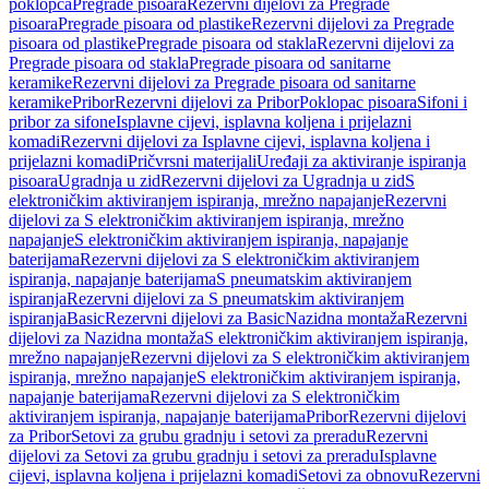
poklopca
Pregrade pisoara
Rezervni dijelovi za Pregrade
pisoara
Pregrade pisoara od plastike
Rezervni dijelovi za Pregrade
pisoara od plastike
Pregrade pisoara od stakla
Rezervni dijelovi za
Pregrade pisoara od stakla
Pregrade pisoara od sanitarne
keramike
Rezervni dijelovi za Pregrade pisoara od sanitarne
keramike
Pribor
Rezervni dijelovi za Pribor
Poklopac pisoara
Sifoni i
pribor za sifone
Isplavne cijevi, isplavna koljena i prijelazni
komadi
Rezervni dijelovi za Isplavne cijevi, isplavna koljena i
prijelazni komadi
Pričvrsni materijali
Uređaji za aktiviranje ispiranja
pisoara
Ugradnja u zid
Rezervni dijelovi za Ugradnja u zid
S
elektroničkim aktiviranjem ispiranja, mrežno napajanje
Rezervni
dijelovi za S elektroničkim aktiviranjem ispiranja, mrežno
napajanje
S elektroničkim aktiviranjem ispiranja, napajanje
baterijama
Rezervni dijelovi za S elektroničkim aktiviranjem
ispiranja, napajanje baterijama
S pneumatskim aktiviranjem
ispiranja
Rezervni dijelovi za S pneumatskim aktiviranjem
ispiranja
Basic
Rezervni dijelovi za Basic
Nazidna montaža
Rezervni
dijelovi za Nazidna montaža
S elektroničkim aktiviranjem ispiranja,
mrežno napajanje
Rezervni dijelovi za S elektroničkim aktiviranjem
ispiranja, mrežno napajanje
S elektroničkim aktiviranjem ispiranja,
napajanje baterijama
Rezervni dijelovi za S elektroničkim
aktiviranjem ispiranja, napajanje baterijama
Pribor
Rezervni dijelovi
za Pribor
Setovi za grubu gradnju i setovi za preradu
Rezervni
dijelovi za Setovi za grubu gradnju i setovi za preradu
Isplavne
cijevi, isplavna koljena i prijelazni komadi
Setovi za obnovu
Rezervni