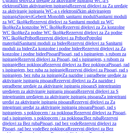
Ugradni setovi
Za uređaje za aktiviranje ispiranja WC-a s
elektroničkim aktiviranjem ispiranja
Rezervni dijelovi za Za uređaje
za aktiviranje ispiranja WC-a s elektroničkim aktiviranjem
ispiranja
Spojevi
Geberit Monolith sanitarni moduli
Sanitarni moduli
za WC školjke
Rezervni dijelovi za Sanitarni moduli za WC
školjke
Za konzolne WC školjke
Rezervni dijelovi za Za konzolne
WC školjke
Za podne WC školjke
Rezervni dijelovi za Za podne
WC školjke
Pribor
Rezervni dijelovi za Pribor
Potrošni
materijali
Sanitarni moduli za bidee
Rezervni dijelovi za Sanitarni
moduli za bidee
Za konzolne i podne bidee
Rezervni dijelovi za Za
konzolne i podne bidee
Pisoari
Pisoari, rad s ispiranjem, s rubom za
ispiranje
Rezervni dijelovi za Pisoari, rad s ispiranjem, s rubom za
ispiranje
Bez poklopca
Rezervni dijelovi za Bez poklopca
Pisoari, rad
s ispiranjem, bez ruba za ispiranje
Rezervni dijelovi za Pisoari, rad s
ispiranjem, bez ruba za ispiranje
Za nazidne i ugradbene uređaje za
aktiviranje ispiranja pisoara
Rezervni dijelovi za Za nazidne i
ugradbene uređaje za aktiviranje ispiranja pisoara
S integriranim
uređajem za aktiviranje ispiranja pisoara
Rezervni dijelovi za S
integriranim uređajem za aktiviranje ispiranja pisoara
Za integrirani
uređaj za aktiviranje ispiranja pisoara
Rezervni dijelovi za Za
integrirani uređaj za aktiviranje ispiranja pisoara
Pisoari, rad s
ispiranjem, s poklopcem / za poklopac
Rezervni dijelovi za Pisoari,
rad s ispiranjem, s poklopcem / za poklopac
Bez ruba
Rezervni
dijelovi za Bez ruba
Pisoari, rad bez vode
Rezervni dijelovi za
Pisoari, rad bez vode
Bez poklopca
Rezervni dijelovi za Bez