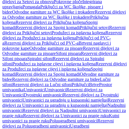
dijelovi za Setovi za obnovu
Pokrovne ploče
Integrirana
upravljanja
Pomagala
Priključci za WC školjke, pisoare i
bidee
Odvodne garniture za WC školjke i trokadere
Rezervni dijelovi
za Odvodne garniture za WC školjke i trokadere
Priključna
koljena
Rezervni dijelovi za Priključna koljena
Spojni
komadi
Rezervni dijelovi za Spojni komadi
Priključni setovi
Rezervni
dijelovi za Priključni setovi
Produžeci za isplavna koljena
Rezervni
dijelovi za Produžeci za isplavna koljena
Priključci od PVC-
a
Rezervni dijelovi za Priključci od PVC-a
Brtveni naglavci i
pokrovne kape
Odvodne garniture za pisoare
Rezervni dijelovi za
Odvodne garniture za pisoare
Sifoni pisoara
Rezervni dijelovi za
Sifoni pisoara
Spiralni sifoni
Rezervni dijelovi za Spiralni
sifoni
Produžeci za isplavne cijevi i isplavna koljena
Rezervni dijelovi
za Produžeci za isplavne cijevi i isplavna koljena
Spojni
komadi
Rezervni dijelovi za Spojni komadi
Odvodne garniture za
bidee
Rezervni dijelovi za Odvodne garniture za bidee
Lučni
sifoni
Rezervni dijelovi za Lučni sifoni
Priključci
Brtve
Prostor
umivaonika
Umivaonici
Umivaonici
Rezervni dijelovi za
Umivaonici
Dvostruki umivaonici
Rezervni dijelovi za Dvostruki
umivaonici
Umivaonici za ugradnju u kupaonski namještaj
Rezervni
dijelovi za Umivaonici za ugradnju u kupaonski namještaj
Nadpultni
umivaonici
Rezervni dijelovi za Nadpultni umivaonici
Umivaonici za
pranje ruku
Rezervni dijelovi za Umivaonici za pranje ruku
Kutni
umivaonici za pranje ruku
Poluugradbeni umivaonici
Rezervni
dijelovi za Poluugradbeni umivaonici
Ugradbeni