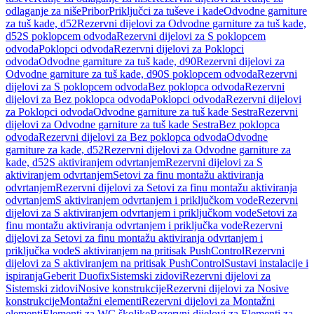
odlaganje za niše
Pribor
Priključci za tuševe i kade
Odvodne garniture
za tuš kade, d52
Rezervni dijelovi za Odvodne garniture za tuš kade,
d52
S poklopcem odvoda
Rezervni dijelovi za S poklopcem
odvoda
Poklopci odvoda
Rezervni dijelovi za Poklopci
odvoda
Odvodne garniture za tuš kade, d90
Rezervni dijelovi za
Odvodne garniture za tuš kade, d90
S poklopcem odvoda
Rezervni
dijelovi za S poklopcem odvoda
Bez poklopca odvoda
Rezervni
dijelovi za Bez poklopca odvoda
Poklopci odvoda
Rezervni dijelovi
za Poklopci odvoda
Odvodne garniture za tuš kade Sestra
Rezervni
dijelovi za Odvodne garniture za tuš kade Sestra
Bez poklopca
odvoda
Rezervni dijelovi za Bez poklopca odvoda
Odvodne
garniture za kade, d52
Rezervni dijelovi za Odvodne garniture za
kade, d52
S aktiviranjem odvrtanjem
Rezervni dijelovi za S
aktiviranjem odvrtanjem
Setovi za finu montažu aktiviranja
odvrtanjem
Rezervni dijelovi za Setovi za finu montažu aktiviranja
odvrtanjem
S aktiviranjem odvrtanjem i priključkom vode
Rezervni
dijelovi za S aktiviranjem odvrtanjem i priključkom vode
Setovi za
finu montažu aktiviranja odvrtanjem i priključka vode
Rezervni
dijelovi za Setovi za finu montažu aktiviranja odvrtanjem i
priključka vode
S aktiviranjem na pritisak PushControl
Rezervni
dijelovi za S aktiviranjem na pritisak PushControl
Sustavi instalacije i
ispiranja
Geberit Duofix
Sistemski zidovi
Rezervni dijelovi za
Sistemski zidovi
Nosive konstrukcije
Rezervni dijelovi za Nosive
konstrukcije
Montažni elementi
Rezervni dijelovi za Montažni
elementi
Elementi za WC školjke
Rezervni dijelovi za Elementi za