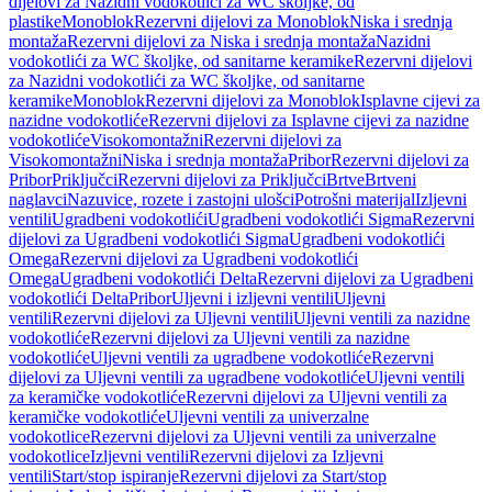
dijelovi za Nazidni vodokotlići za WC školjke, od
plastike
Monoblok
Rezervni dijelovi za Monoblok
Niska i srednja
montaža
Rezervni dijelovi za Niska i srednja montaža
Nazidni
vodokotlići za WC školjke, od sanitarne keramike
Rezervni dijelovi
za Nazidni vodokotlići za WC školjke, od sanitarne
keramike
Monoblok
Rezervni dijelovi za Monoblok
Isplavne cijevi za
nazidne vodokotliće
Rezervni dijelovi za Isplavne cijevi za nazidne
vodokotliće
Visokomontažni
Rezervni dijelovi za
Visokomontažni
Niska i srednja montaža
Pribor
Rezervni dijelovi za
Pribor
Priključci
Rezervni dijelovi za Priključci
Brtve
Brtveni
naglavci
Nazuvice, rozete i zastojni ulošci
Potrošni materijal
Izljevni
ventili
Ugradbeni vodokotlići
Ugradbeni vodokotlići Sigma
Rezervni
dijelovi za Ugradbeni vodokotlići Sigma
Ugradbeni vodokotlići
Omega
Rezervni dijelovi za Ugradbeni vodokotlići
Omega
Ugradbeni vodokotlići Delta
Rezervni dijelovi za Ugradbeni
vodokotlići Delta
Pribor
Uljevni i izljevni ventili
Uljevni
ventili
Rezervni dijelovi za Uljevni ventili
Uljevni ventili za nazidne
vodokotliće
Rezervni dijelovi za Uljevni ventili za nazidne
vodokotliće
Uljevni ventili za ugradbene vodokotliće
Rezervni
dijelovi za Uljevni ventili za ugradbene vodokotliće
Uljevni ventili
za keramičke vodokotliće
Rezervni dijelovi za Uljevni ventili za
keramičke vodokotliće
Uljevni ventili za univerzalne
vodokotlice
Rezervni dijelovi za Uljevni ventili za univerzalne
vodokotlice
Izljevni ventili
Rezervni dijelovi za Izljevni
ventili
Start/stop ispiranje
Rezervni dijelovi za Start/stop