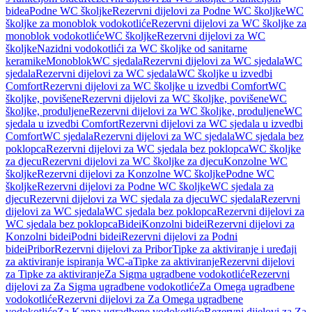
bidea
Podne WC školjke
Rezervni dijelovi za Podne WC školjke
WC
školjke za monoblok vodokotliće
Rezervni dijelovi za WC školjke za
monoblok vodokotliće
WC školjke
Rezervni dijelovi za WC
školjke
Nazidni vodokotlići za WC školjke od sanitarne
keramike
Monoblok
WC sjedala
Rezervni dijelovi za WC sjedala
WC
sjedala
Rezervni dijelovi za WC sjedala
WC školjke u izvedbi
Comfort
Rezervni dijelovi za WC školjke u izvedbi Comfort
WC
školjke, povišene
Rezervni dijelovi za WC školjke, povišene
WC
školjke, produljene
Rezervni dijelovi za WC školjke, produljene
WC
sjedala u izvedbi Comfort
Rezervni dijelovi za WC sjedala u izvedbi
Comfort
WC sjedala
Rezervni dijelovi za WC sjedala
WC sjedala bez
poklopca
Rezervni dijelovi za WC sjedala bez poklopca
WC školjke
za djecu
Rezervni dijelovi za WC školjke za djecu
Konzolne WC
školjke
Rezervni dijelovi za Konzolne WC školjke
Podne WC
školjke
Rezervni dijelovi za Podne WC školjke
WC sjedala za
djecu
Rezervni dijelovi za WC sjedala za djecu
WC sjedala
Rezervni
dijelovi za WC sjedala
WC sjedala bez poklopca
Rezervni dijelovi za
WC sjedala bez poklopca
Bidei
Konzolni bidei
Rezervni dijelovi za
Konzolni bidei
Podni bidei
Rezervni dijelovi za Podni
bidei
Pribor
Rezervni dijelovi za Pribor
Tipke za aktiviranje i uređaji
za aktiviranje ispiranja WC-a
Tipke za aktiviranje
Rezervni dijelovi
za Tipke za aktiviranje
Za Sigma ugradbene vodokotliće
Rezervni
dijelovi za Za Sigma ugradbene vodokotliće
Za Omega ugradbene
vodokotliće
Rezervni dijelovi za Za Omega ugradbene
vodokotliće
Za Kappa ugradbene vodokotliće
Rezervni dijelovi za Za