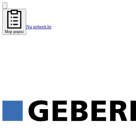
Na geberit.hr
Moji popisi