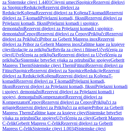
za Sistemske cijevi 1.4401
Cijevni umeci
Spojnice
Rezervni dijelovi
za Spojnice
Redukcije
Rezervni dijelovi za
Redukcije
Koljena
Rezervni dijelovi za Koljena
T-komadi
Rezervni
dijelovi za T-komadi
Prijelazni komadi, fiksni
Rezervni dijelovi za
Prijelazni komadi, fiksni
Prijelazni komadi i spojnice,
demontažni
Rezervni dijelovi za Prijelazni komadi i spojnice,
demontažni
Čepovi
Rezervni dijelovi za Čepovi
Priključci
Rezervni
dijelovi za Priključci
Pribor za Geberit Mapress inox
Rezervni
dijelovi za Pribor za Geberit Mapress inox
Zaštitne kape za krajeve
cijevi
Izolacije za priključke
Brtvila za cijevi i fitinge
Učvršćenja za
cijevi
Učvršćenja za priključke
Rezervni dijelovi za Učvršćenja za
priključke
Sistemske brtve
Set vijaka za prirubničke spojeve
Geberit
Mapress Therm
Sistemske cijevi Therm
Fitinzi
Rezervni dijelovi za
Fitinzi
Spojnice
Rezervni dijelovi za Spojnice
Redukcije
Rezervni
dijelovi za Redukcije
Koljena
Rezervni dijelovi za Koljena
T-
komadi
Rezervni dijelovi za T-komadi
Prijelazni komadi,
fiksni
Rezervni dijelovi za Prijelazni komadi, fiksni
Prijelazni komadi
i spojevi, demontažni
Rezervni dijelovi za Prijelazni komadi i
spojevi, demontažni
Kompenzatori
Rezervni dijelovi za
Kompenzatori
Čepovi
Rezervni dijelovi za Čepovi
Priključci za
grijanje
Rezervni dijelovi za Priključci za grijanje
Pribor za Geberit
Mapress Therm
Zaštitne kape za krajeve cijevi
Sistemske brtve
Set
vijaka za prirubničke spojeve
Učvršćenja za cijevi
Geberit Mapress
C-čelik
Geberit Mapress C-čelik
Rezervni dijelovi za Geberit
Mapress C-čelik
Sistemske cijevi 1.0034
Sistemske cijevi