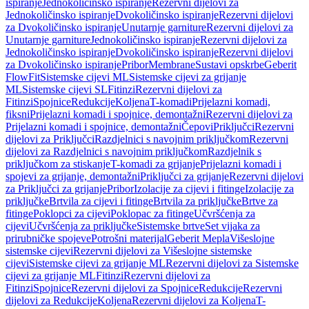
ispiranje
Jednokoličinsko ispiranje
Rezervni dijelovi za
Jednokoličinsko ispiranje
Dvokoličinsko ispiranje
Rezervni dijelovi
za Dvokoličinsko ispiranje
Unutarnje garniture
Rezervni dijelovi za
Unutarnje garniture
Jednokoličinsko ispiranje
Rezervni dijelovi za
Jednokoličinsko ispiranje
Dvokoličinsko ispiranje
Rezervni dijelovi
za Dvokoličinsko ispiranje
Pribor
Membrane
Sustavi opskrbe
Geberit
FlowFit
Sistemske cijevi ML
Sistemske cijevi za grijanje
ML
Sistemske cijevi SL
Fitinzi
Rezervni dijelovi za
Fitinzi
Spojnice
Redukcije
Koljena
T-komadi
Prijelazni komadi,
fiksni
Prijelazni komadi i spojnice, demontažni
Rezervni dijelovi za
Prijelazni komadi i spojnice, demontažni
Čepovi
Priključci
Rezervni
dijelovi za Priključci
Razdjelnici s navojnim priključkom
Rezervni
dijelovi za Razdjelnici s navojnim priključkom
Razdjelnik s
priključkom za stiskanje
T-komadi za grijanje
Prijelazni komadi i
spojevi za grijanje, demontažni
Priključci za grijanje
Rezervni dijelovi
za Priključci za grijanje
Pribor
Izolacije za cijevi i fitinge
Izolacije za
priključke
Brtvila za cijevi i fitinge
Brtvila za priključke
Brtve za
fitinge
Poklopci za cijevi
Poklopac za fitinge
Učvršćenja za
cijevi
Učvršćenja za priključke
Sistemske brtve
Set vijaka za
prirubničke spojeve
Potrošni materijal
Geberit Mepla
Višeslojne
sistemske cijevi
Rezervni dijelovi za Višeslojne sistemske
cijevi
Sistemske cijevi za grijanje ML
Rezervni dijelovi za Sistemske
cijevi za grijanje ML
Fitinzi
Rezervni dijelovi za
Fitinzi
Spojnice
Rezervni dijelovi za Spojnice
Redukcije
Rezervni
dijelovi za Redukcije
Koljena
Rezervni dijelovi za Koljena
T-