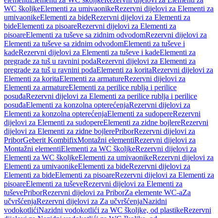
WC školjke
Elementi za umivaonike
Rezervni dijelovi za Elementi za
umivaonike
Elementi za bide
Rezervni dijelovi za Elementi za
bide
Elementi za pisoare
Rezervni dijelovi za Elementi za
pisoare
Elementi za tuševe sa zidnim odvodom
Rezervni dijelovi za
Elementi za tuševe sa zidnim odvodom
Elementi za tuševe i
kade
Rezervni dijelovi za Elementi za tuševe i kade
Elementi za
pregrade za tuš u ravnini poda
Rezervni dijelovi za Elementi za
pregrade za tuš u ravnini poda
Elementi za korita
Rezervni dijelovi za
Elementi za korita
Elementi za armature
Rezervni dijelovi za
Elementi za armature
Elementi za perilice rublja i perilice
posuđa
Rezervni dijelovi za Elementi za perilice rublja i perilice
posuđa
Elementi za konzolna opterećenja
Rezervni dijelovi za
Elementi za konzolna opterećenja
Elementi za sudopere
Rezervni
dijelovi za Elementi za sudopere
Elementi za zidne bojlere
Rezervni
dijelovi za Elementi za zidne bojlere
Pribor
Rezervni dijelovi za
Pribor
Geberit Kombifix
Montažni elementi
Rezervni dijelovi za
Montažni elementi
Elementi za WC školjke
Rezervni dijelovi za
Elementi za WC školjke
Elementi za umivaonike
Rezervni dijelovi za
Elementi za umivaonike
Elementi za bide
Rezervni dijelovi za
Elementi za bide
Elementi za pisoare
Rezervni dijelovi za Elementi za
pisoare
Elementi za tuševe
Rezervni dijelovi za Elementi za
tuševe
Pribor
Rezervni dijelovi za Pribor
Za elemente WC-a
Za
učvršćenja
Rezervni dijelovi za Za učvršćenja
Nazidni
vodokotlići
Nazidni vodokotlići za WC školjke, od plastike
Rezervni