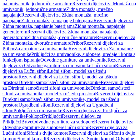
na umivaonik, jednoručne armature
Rezervni dijelovi za Montaža na
umivaonik, jednoručne armature
Zidna montaža, mrežno
napajanje
Rezervni dijelovi za Zidna montaža, mrežno
napajanje
Zidna montaža, napajanje baterijama
Rezervni dijelovi za
Zidna montaža, napajanje baterijama
Zidna montaža, napajanje
generatorom
Rezervni dijelovi za Zidna montaža, napajanje
generatorom
Zidna montaža, dvoručne armature
Rezervni dijelovi za
Zidna montaža, dvoručne armature
Pribor
Rezervni dijelovi za
Pribor
Za armature za umivaonike
Rezervni dijelovi za Za armature
za umivaonike
Priključci za umivaonike, sudopere, uređaje i korita s
funkcijom ispiranja
Odvodne garniture za umivaonike
Rezervni
dijelovi za Odvodne garniture za umivaonike
Lučni sifoni
Rezervni
dijelovi za Lučni sifoni
Lučni sifoni, model za uštedu
prostora
Rezervni dijelovi za Lučni sifoni, model za uštedu
prostora
Direktni samočisteći sifoni za umivaonike
Rezervni dijelovi
za Direktni samočisteći sifoni za umivaonike
Direktni samočisteći
sifoni za umivaonike, model za uštedu prostora
Rezervni dijelovi za
Direktni samočisteći sifoni za umivaonike, model za uštedu
prostora
Ugradbeni sifoni
Rezervni dijelovi za Ugradbeni
sifoni
Priključci za umivaonike
Rezervni dijelovi za Priključci za
umivaonike
Poklopci
Priključci
Rezervni dijelovi za
Priključci
Brtve
Odvodne garniture za sudopere
Rezervni dijelovi za
Odvodne garniture za sudopere
Lučni sifoni
Rezervni dijelovi za
Lučni sifoni
Sifoni s dvije komore
Rezervni dijelovi za Sifoni s dvije
komore
Spojni komadi
Rezervni dijelovi za Spojni komadi
Odvodne