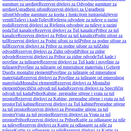
garniture za uređaje
Rezervni dijelovi za Odvodne garniture za
uređaje
Ugradbeni sifoni
Rezervni dijelovi za Ugradbeni
sifoni
Odvodne garniture za korita s funkcijom ispiranja
Izljevni
ventili
Tuševi i kade
Tuševi
Rješenja odvodnje za tuševe u razini
poda
Rezervni dijelovi za Rješenja odvodnje za tuševe u razini
poda
Tuš kanalice
Rezervni dijelovi za Tuš kanalice
Pribor za tuš
kanalice
Rezervni dijelovi za Pribor za tuš kanalice
Podni sifoni za
tuš
Rezervni dijelovi za Podni sifoni za tuš
Pribor za podne sifone za
tuš
Rezervni dijelovi za Pribor za podne sifone za tuš
Zidni
odvodi
Rezervni dijelovi za Zidni odvodi
Pribor za zidne
odvode
Rezervni dijelovi za Pribor za zidne odvode
Tuš kade i
površine za tuširanje
Rezervni dijelovi za Tuš kade i površine za
tuširanje
Površine za tuširanje od mineralnog materijala i Geberit
Duofix montažni elementi
Površine za tuširanje od mineralnog
materijala
Rezervni dijelovi za Površine za tuširanje od mineralnog
materijala
Montažni elementi
Rezervni dijelovi za Montažni
elementi
Specifični odvodi tuš kada
Rezervni dijelovi za Specifični
odvodi tuš kada
Pribor
Kabine, pregradne stijene i vrata za tuš
prostor
Rezervni dijelovi za Kabine, pregradne stijene i vrata za tuš
prostor
Tuš kabine
Rezervni dijelovi za Tuš kabine
Pregradne stijene
za tuš prostor
Rezervni dijelovi za Pregradne stijene za tuš
prostor
Vrata za tuš prostor
Rezervni dijelovi za Vrata za tuš
prostor
Pribor
Rezervni dijelovi za Pribor
Kutije za odlaganje za niše
za tuševe
Rezervni dijelovi za Kutije za odlaganje za niše za
tuševe
Kutije za odlaganje za niše
Rezervni dijelovi za Kutije za