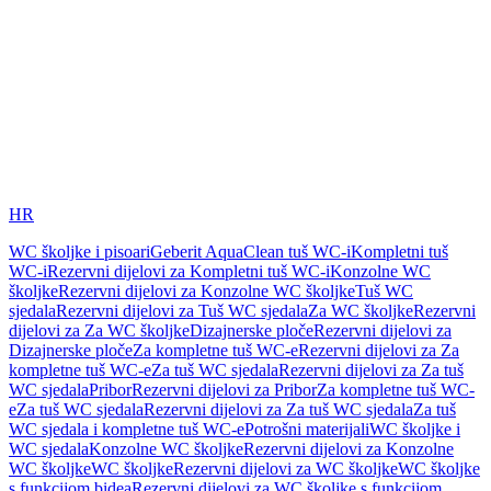
HR
WC školjke i pisoari
Geberit AquaClean tuš WC-i
Kompletni tuš
WC-i
Rezervni dijelovi za Kompletni tuš WC-i
Konzolne WC
školjke
Rezervni dijelovi za Konzolne WC školjke
Tuš WC
sjedala
Rezervni dijelovi za Tuš WC sjedala
Za WC školjke
Rezervni
dijelovi za Za WC školjke
Dizajnerske ploče
Rezervni dijelovi za
Dizajnerske ploče
Za kompletne tuš WC-e
Rezervni dijelovi za Za
kompletne tuš WC-e
Za tuš WC sjedala
Rezervni dijelovi za Za tuš
WC sjedala
Pribor
Rezervni dijelovi za Pribor
Za kompletne tuš WC-
e
Za tuš WC sjedala
Rezervni dijelovi za Za tuš WC sjedala
Za tuš
WC sjedala i kompletne tuš WC-e
Potrošni materijali
WC školjke i
WC sjedala
Konzolne WC školjke
Rezervni dijelovi za Konzolne
WC školjke
WC školjke
Rezervni dijelovi za WC školjke
WC školjke
s funkcijom bidea
Rezervni dijelovi za WC školjke s funkcijom