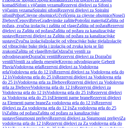
komadi
Sifoni s vijčanim vezama
Rezervni dijelovi za Sifoni s
vijčanim vezama
Spiralni sifoni
Rezervni dijelovi za Spiralni
sifoni
Pribor
Cijevne obujmice
Učvršćenja za cijevne obujmice
Noseći
žljebovi
Čepovi
Brtve
Građevinske zaštite
Potrošni materijal
Zaštita od
požara, zvučna izolacija i zaštita od vlage
Zaštita od požara
Rezervni
dijelovi za Zaštita od požara
Zaštita od požara za kanalizacijske
sustave
Rezervni dijelovi za Zaštita od požara za kanalizacijske
sustave
Zvučna izolacija
Izolacije od vibracijske buke tijela
Izolacije
od vibracijske buke tijela i izolacija od zvuka koja se širi
zrakom
Zaštita od vlage
Brtvila
Odzračni ventili za
odvodnjavanje
Dozračni ventili
Rezervni dijelovi za Dozračni
ventili
Ventili za uštedu energije
Krovno odvodnjavanje Geberit
Pluvia
Vodolovna grla
Rezervni dijelovi za Vodolovna
grla
Vodolovna grla do 12 l/s
Rezervni dijelovi za Vodolovna grla do
12 l/s
Vodolovna grla do 25 l/s
Rezervni dijelovi za Vodolovna grla
do 25 l/s
Vodolovna grla za žljebove
Rezervni dijelovi za Vodolovna
grla za žljebove
Vodolovna grla do 12 l/s
Rezervni dijelovi za
Vodolovna grla do 12 l/s
Vodolovna grla do 25 l/s
Rezervni dijelovi
za Vodolovna grla do 25 l/s
Elementi parne brane
Rezervni dijelovi
za Elementi parne brane
Za vodolovna grla do 12 l/s
Rezervni
dijelovi za Za vodolovna grla do 12 l/s
Za vodolovna grla do 25
l/s
Zaštita od požara
Zaštita od požara za kanalizacijske
sustave
Sigurnosni preljevi
Rezervni dijelovi za Sigurnosni preljevi
Za
vodolovna grla do 12 l/s
Rezervni dijelovi za Za vodolovna grla do