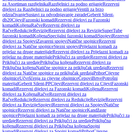
za Asortiman razdjelnika
Razdjelnici za podno grijanje
Rezervni
dijelovi za Razdjelnici za podno grijanje
Ventili za brzo
odzračivanje
Sustavi za odvodnjavanje zgrade
Geberit Silent-
db20
Cijevi
Fazonski komadi
Rezervni dijelovi za Fazonski
komadi
Koljena
Račve
Rezervni dijelovi za
Račve
Redukcije
Revizije
Rezervni dijelovi za Revizije
SuperTube
fazonski komadi
Koljena
Specijalni fazonski komadi
Spojevi
Rezervni
dijelovi za Spojevi
Zavareni spojevi
Natične spojnice
Rezervni
dijelovi za Natične spojnice
Stezni spojevi
Prijelazni komadi za
prijelaz na druge materijale
Rezervni dijelovi za Prijelazni komadi za
prijelaz na druge materijale
Priključci za uređaje
Rezervni dijelovi za
Priključci za uređaje
Priključna koljena
Rezervni dijelovi za
Priključna koljena
Natične spojnice za priključak uređaja
Rezervni
dijelovi za Natične spojnice za priključak uređaja
Pribor
Cijevne
obujmice
Učvršćenja za cijevne obujmice
Čepovi
Brtve
Potrošni
materijal
Geberit Silent-PP
Cijevi
Rezervni dijelovi za Cijevi
Fazonski
komadi
Rezervni dijelovi za Fazonski komadi
Koljena
Rezervni
dijelovi za Koljena
Račve
Rezervni dijelovi za
Račve
Redukcije
Rezervni dijelovi za Redukcije
Revizije
Rezervni
dijelovi za Revizije
Spojevi
Rezervni dijelovi za Spojevi
Natične
spojnice
Rezervni dijelovi za Natične spojnice
Kandžaste
spojnice
Prijelazni komadi za prijelaz na druge materijale
Priključci za
uređaje
Rezervni dijelovi za Priključci za uređaje
Priključna
koljena
Rezervni dijelovi za Priključna koljena
Spojni
komadi
Rezervni dijelovi za Spojni komadi
Pribor
Cijevne