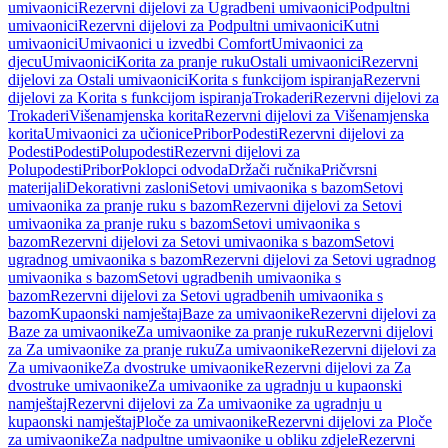
umivaonici
Rezervni dijelovi za Ugradbeni umivaonici
Podpultni
umivaonici
Rezervni dijelovi za Podpultni umivaonici
Kutni
umivaonici
Umivaonici u izvedbi Comfort
Umivaonici za
djecu
Umivaonici
Korita za pranje ruku
Ostali umivaonici
Rezervni
dijelovi za Ostali umivaonici
Korita s funkcijom ispiranja
Rezervni
dijelovi za Korita s funkcijom ispiranja
Trokaderi
Rezervni dijelovi za
Trokaderi
Višenamjenska korita
Rezervni dijelovi za Višenamjenska
korita
Umivaonici za učionice
Pribor
Podesti
Rezervni dijelovi za
Podesti
Podesti
Polupodesti
Rezervni dijelovi za
Polupodesti
Pribor
Poklopci odvoda
Držači ručnika
Pričvrsni
materijali
Dekorativni zasloni
Setovi umivaonika s bazom
Setovi
umivaonika za pranje ruku s bazom
Rezervni dijelovi za Setovi
umivaonika za pranje ruku s bazom
Setovi umivaonika s
bazom
Rezervni dijelovi za Setovi umivaonika s bazom
Setovi
ugradnog umivaonika s bazom
Rezervni dijelovi za Setovi ugradnog
umivaonika s bazom
Setovi ugradbenih umivaonika s
bazom
Rezervni dijelovi za Setovi ugradbenih umivaonika s
bazom
Kupaonski namještaj
Baze za umivaonike
Rezervni dijelovi za
Baze za umivaonike
Za umivaonike za pranje ruku
Rezervni dijelovi
za Za umivaonike za pranje ruku
Za umivaonike
Rezervni dijelovi za
Za umivaonike
Za dvostruke umivaonike
Rezervni dijelovi za Za
dvostruke umivaonike
Za umivaonike za ugradnju u kupaonski
namještaj
Rezervni dijelovi za Za umivaonike za ugradnju u
kupaonski namještaj
Ploče za umivaonike
Rezervni dijelovi za Ploče
za umivaonike
Za nadpultne umivaonike u obliku zdjele
Rezervni