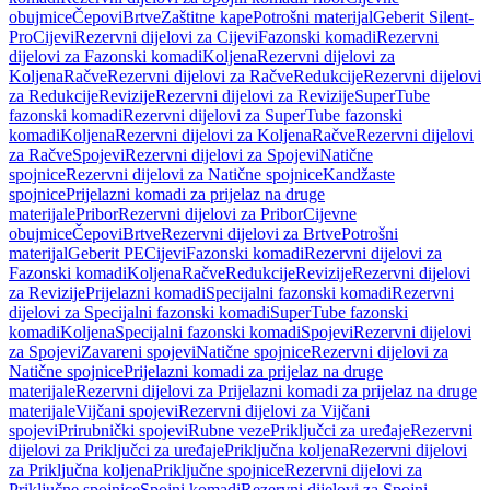
obujmice
Čepovi
Brtve
Zaštitne kape
Potrošni materijal
Geberit Silent-
Pro
Cijevi
Rezervni dijelovi za Cijevi
Fazonski komadi
Rezervni
dijelovi za Fazonski komadi
Koljena
Rezervni dijelovi za
Koljena
Račve
Rezervni dijelovi za Račve
Redukcije
Rezervni dijelovi
za Redukcije
Revizije
Rezervni dijelovi za Revizije
SuperTube
fazonski komadi
Rezervni dijelovi za SuperTube fazonski
komadi
Koljena
Rezervni dijelovi za Koljena
Račve
Rezervni dijelovi
za Račve
Spojevi
Rezervni dijelovi za Spojevi
Natične
spojnice
Rezervni dijelovi za Natične spojnice
Kandžaste
spojnice
Prijelazni komadi za prijelaz na druge
materijale
Pribor
Rezervni dijelovi za Pribor
Cijevne
obujmice
Čepovi
Brtve
Rezervni dijelovi za Brtve
Potrošni
materijal
Geberit PE
Cijevi
Fazonski komadi
Rezervni dijelovi za
Fazonski komadi
Koljena
Račve
Redukcije
Revizije
Rezervni dijelovi
za Revizije
Prijelazni komadi
Specijalni fazonski komadi
Rezervni
dijelovi za Specijalni fazonski komadi
SuperTube fazonski
komadi
Koljena
Specijalni fazonski komadi
Spojevi
Rezervni dijelovi
za Spojevi
Zavareni spojevi
Natične spojnice
Rezervni dijelovi za
Natične spojnice
Prijelazni komadi za prijelaz na druge
materijale
Rezervni dijelovi za Prijelazni komadi za prijelaz na druge
materijale
Vijčani spojevi
Rezervni dijelovi za Vijčani
spojevi
Prirubnički spojevi
Rubne veze
Priključci za uređaje
Rezervni
dijelovi za Priključci za uređaje
Priključna koljena
Rezervni dijelovi
za Priključna koljena
Priključne spojnice
Rezervni dijelovi za
Priključne spojnice
Spojni komadi
Rezervni dijelovi za Spojni