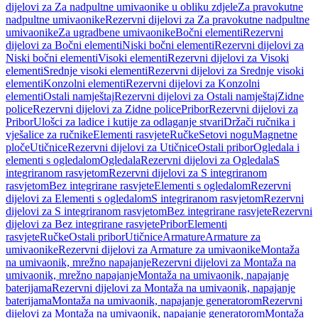
dijelovi za Za nadpultne umivaonike u obliku zdjele
Za pravokutne
nadpultne umivaonike
Rezervni dijelovi za Za pravokutne nadpultne
umivaonike
Za ugradbene umivaonike
Bočni elementi
Rezervni
dijelovi za Bočni elementi
Niski bočni elementi
Rezervni dijelovi za
Niski bočni elementi
Visoki elementi
Rezervni dijelovi za Visoki
elementi
Srednje visoki elementi
Rezervni dijelovi za Srednje visoki
elementi
Konzolni elementi
Rezervni dijelovi za Konzolni
elementi
Ostali namještaj
Rezervni dijelovi za Ostali namještaj
Zidne
police
Rezervni dijelovi za Zidne police
Pribor
Rezervni dijelovi za
Pribor
Ulošci za ladice i kutije za odlaganje stvari
Držači ručnika i
vješalice za ručnike
Elementi rasvjete
Ručke
Setovi nogu
Magnetne
ploče
Utičnice
Rezervni dijelovi za Utičnice
Ostali pribor
Ogledala i
elementi s ogledalom
Ogledala
Rezervni dijelovi za Ogledala
S
integriranom rasvjetom
Rezervni dijelovi za S integriranom
rasvjetom
Bez integrirane rasvjete
Elementi s ogledalom
Rezervni
dijelovi za Elementi s ogledalom
S integriranom rasvjetom
Rezervni
dijelovi za S integriranom rasvjetom
Bez integrirane rasvjete
Rezervni
dijelovi za Bez integrirane rasvjete
Pribor
Elementi
rasvjete
Ručke
Ostali pribor
Utičnice
Armature
Armature za
umivaonike
Rezervni dijelovi za Armature za umivaonike
Montaža
na umivaonik, mrežno napajanje
Rezervni dijelovi za Montaža na
umivaonik, mrežno napajanje
Montaža na umivaonik, napajanje
baterijama
Rezervni dijelovi za Montaža na umivaonik, napajanje
baterijama
Montaža na umivaonik, napajanje generatorom
Rezervni
dijelovi za Montaža na umivaonik, napajanje generatorom
Montaža