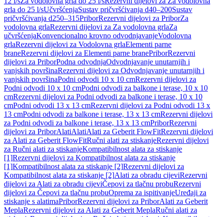
12 l/s
Za vodolovna grla do 25 l/s
Rezervni dijelovi za Za vodolovna
grla do 25 l/s
Učvršćenja
Sustav pričvršćivanja d40–200
Sustav
pričvršćivanja d250–315
Pribor
Rezervni dijelovi za Pribor
Za
vodolovna grla
Rezervni dijelovi za Za vodolovna grla
Za
učvršćenja
Konvencionalno krovno odvodnjavanje
Vodolovna
grla
Rezervni dijelovi za Vodolovna grla
Elementi parne
brane
Rezervni dijelovi za Elementi parne brane
Pribor
Rezervni
dijelovi za Pribor
Podna odvodnja
Odvodnjavanje unutarnjih i
vanjskih površina
Rezervni dijelovi za Odvodnjavanje unutarnjih i
vanjskih površina
Podni odvodi 10 x 10 cm
Rezervni dijelovi za
Podni odvodi 10 x 10 cm
Podni odvodi za balkone i terase, 10 x 10
cm
Rezervni dijelovi za Podni odvodi za balkone i terase, 10 x 10
cm
Podni odvodi 13 x 13 cm
Rezervni dijelovi za Podni odvodi 13 x
13 cm
Podni odvodi za balkone i terase, 13 x 13 cm
Rezervni dijelovi
za Podni odvodi za balkone i terase, 13 x 13 cm
Pribor
Rezervni
dijelovi za Pribor
Alati
Alati
Alati za Geberit FlowFit
Rezervni dijelovi
za Alati za Geberit FlowFit
Ručni alati za stiskanje
Rezervni dijelovi
za Ručni alati za stiskanje
Kompatibilnost alata za stiskanje
[1]
Rezervni dijelovi za Kompatibilnost alata za stiskanje
[1]
Kompatibilnost alata za stiskanje [2]
Rezervni dijelovi za
Kompatibilnost alata za stiskanje [2]
Alati za obradu cijevi
Rezervni
dijelovi za Alati za obradu cijevi
Čepovi za tlačnu probu
Rezervni
dijelovi za Čepovi za tlačnu probu
Oprema za ispitivanje
Uređaji za
stiskanje s alatima
Pribor
Rezervni dijelovi za Pribor
Alati za Geberit
Mepla
Rezervni dijelovi za Alati za Geberit Mepla
Ručni alati za