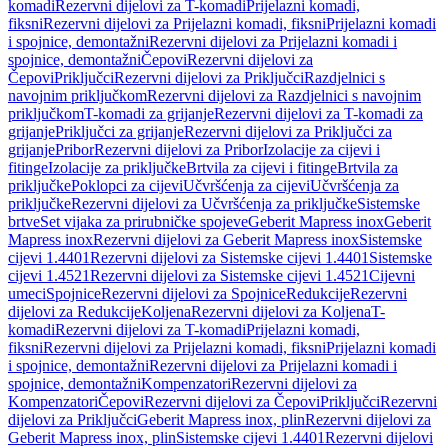
komadi
Rezervni dijelovi za T-komadi
Prijelazni komadi,
fiksni
Rezervni dijelovi za Prijelazni komadi, fiksni
Prijelazni komadi
i spojnice, demontažni
Rezervni dijelovi za Prijelazni komadi i
spojnice, demontažni
Čepovi
Rezervni dijelovi za
Čepovi
Priključci
Rezervni dijelovi za Priključci
Razdjelnici s
navojnim priključkom
Rezervni dijelovi za Razdjelnici s navojnim
priključkom
T-komadi za grijanje
Rezervni dijelovi za T-komadi za
grijanje
Priključci za grijanje
Rezervni dijelovi za Priključci za
grijanje
Pribor
Rezervni dijelovi za Pribor
Izolacije za cijevi i
fitinge
Izolacije za priključke
Brtvila za cijevi i fitinge
Brtvila za
priključke
Poklopci za cijevi
Učvršćenja za cijevi
Učvršćenja za
priključke
Rezervni dijelovi za Učvršćenja za priključke
Sistemske
brtve
Set vijaka za prirubničke spojeve
Geberit Mapress inox
Geberit
Mapress inox
Rezervni dijelovi za Geberit Mapress inox
Sistemske
cijevi 1.4401
Rezervni dijelovi za Sistemske cijevi 1.4401
Sistemske
cijevi 1.4521
Rezervni dijelovi za Sistemske cijevi 1.4521
Cijevni
umeci
Spojnice
Rezervni dijelovi za Spojnice
Redukcije
Rezervni
dijelovi za Redukcije
Koljena
Rezervni dijelovi za Koljena
T-
komadi
Rezervni dijelovi za T-komadi
Prijelazni komadi,
fiksni
Rezervni dijelovi za Prijelazni komadi, fiksni
Prijelazni komadi
i spojnice, demontažni
Rezervni dijelovi za Prijelazni komadi i
spojnice, demontažni
Kompenzatori
Rezervni dijelovi za
Kompenzatori
Čepovi
Rezervni dijelovi za Čepovi
Priključci
Rezervni
dijelovi za Priključci
Geberit Mapress inox, plin
Rezervni dijelovi za
Geberit Mapress inox, plin
Sistemske cijevi 1.4401
Rezervni dijelovi