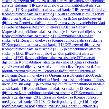
stiskanje
Rezervni dijelovi za Ručni alati za stiskanje
Kompatibilnost
alata za stiskanje [1]
Rezervni dijelovi za Kompatibilnost alata za
stiskanje [1]
Kompatibilnost alata za stiskanje [2]
Rezervni dijelovi za
Kompatibilnost alata za stiskanje [2]
Alati za obradu cijevi
Rezervni
dijelovi za Alati za obradu cijevi
Čepovi za tlačnu probu
Rezervni
dijelovi za Čepovi za tlačnu probu
Oprema za ispitivanje
Pribor
Alati
za Geberit Mapress
Rezervni dijelovi za Alati za Geberit
Mapress
Kompatibilnost alata za stiskanje [1]
Rezervni dijelovi za
Kompatibilnost alata za stiskanje [1]
Kompatibilnost alata za
stiskanje [2]
Rezervni dijelovi za Kompatibilnost alata za stiskanje
[2]
Kompatibilnost alata za stiskanje [1] / [2]
Rezervni dijelovi za
Kompatibilnost alata za stiskanje [1] / [2]
Kompatibilnost alata za
stiskanje [2XL]
Rezervni dijelovi za Kompatibilnost alata za
stiskanje [2XL]
Kompatibilnost alata za stiskanje [3]
Rezervni
dijelovi za Kompatibilnost alata za stiskanje [3]
Alati za obradu
cijevi
Rezervni dijelovi za Alati za obradu cijevi
Čepovi za tlačnu
probu
Rezervni dijelovi za Čepovi za tlačnu probu
Oprema za
ispitivanje
Rezervni dijelovi za Oprema za ispitivanje
Pribor
Uređaji
za stiskanje
Rezervni dijelovi za Uređaji za stiskanje
Kompatibilnost
uređaja za stiskanje [1]
Rezervni dijelovi za Kompatibilnost uređaja
za stiskanje [1]
Kompatibilnost uređaja za stiskanje [2]
Rezervni
dijelovi za Kompatibilnost uređaja za stiskanje [2]
Kompatibilnost
uređaja za stiskanje [2XL]
Rezervni dijelovi za Kompatibilnost
uređaja za stiskanje [2XL]
Za Geberit podno grijanje i hlađenje
površina
Stalci za polaganje cijevi
Alati za Geberit Silent-db20 /