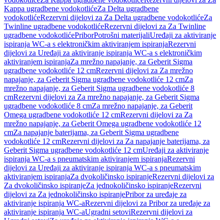
Kappa ugradbene vodokotliće
Za Delta ugradbene
vodokotliće
Rezervni dijelovi za Za Delta ugradbene vodokotliće
Za
Twinline ugradbene vodokotliće
Rezervni dijelovi za Za Twinline
ugradbene vodokotliće
Pribor
Potrošni materijali
Uređaji za aktiviranje
ispiranja WC-a s elektroničkim aktiviranjem ispiranja
Rezervni
dijelovi za Uređaji za aktiviranje ispiranja WC-a s elektroničkim
aktiviranjem ispiranja
Za mrežno napajanje, za Geberit Sigma
ugradbene vodokotliće 12 cm
Rezervni dijelovi za Za mrežno
napajanje, za Geberit Sigma ugradbene vodokotliće 12 cm
Za
mrežno napajanje, za Geberit Sigma ugradbene vodokotliće 8
cm
Rezervni dijelovi za Za mrežno napajanje, za Geberit Sigma
ugradbene vodokotliće 8 cm
Za mrežno napajanje, za Geberit
Omega ugradbene vodokotliće 12 cm
Rezervni dijelovi za Za
mrežno napajanje, za Geberit Omega ugradbene vodokotliće 12
cm
Za napajanje baterijama, za Geberit Sigma ugradbene
vodokotliće 12 cm
Rezervni dijelovi za Za napajanje baterijama, za
Geberit Sigma ugradbene vodokotliće 12 cm
Uređaji za aktiviranje
ispiranja WC-a s pneumatskim aktiviranjem ispiranja
Rezervni
dijelovi za Uređaji za aktiviranje ispiranja WC-a s pneumatskim
aktiviranjem ispiranja
Za dvokoličinsko ispiranje
Rezervni dijelovi za
Za dvokoličinsko ispiranje
Za jednokoličinsko ispiranje
Rezervni
dijelovi za Za jednokoličinsko ispiranje
Pribor za uređaje za
aktiviranje ispiranja WC-a
Rezervni dijelovi za Pribor za uređaje za
aktiviranje ispiranja WC-a
Ugradni setovi
Rezervni dijelovi za