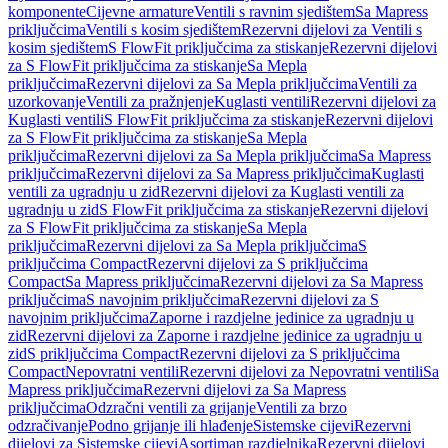
komponente
Cijevne armature
Ventili s ravnim sjedištem
Sa Mapress
priključcima
Ventili s kosim sjedištem
Rezervni dijelovi za Ventili s
kosim sjedištem
S FlowFit priključcima za stiskanje
Rezervni dijelovi
za S FlowFit priključcima za stiskanje
Sa Mepla
priključcima
Rezervni dijelovi za Sa Mepla priključcima
Ventili za
uzorkovanje
Ventili za pražnjenje
Kuglasti ventili
Rezervni dijelovi za
Kuglasti ventili
S FlowFit priključcima za stiskanje
Rezervni dijelovi
za S FlowFit priključcima za stiskanje
Sa Mepla
priključcima
Rezervni dijelovi za Sa Mepla priključcima
Sa Mapress
priključcima
Rezervni dijelovi za Sa Mapress priključcima
Kuglasti
ventili za ugradnju u zid
Rezervni dijelovi za Kuglasti ventili za
ugradnju u zid
S FlowFit priključcima za stiskanje
Rezervni dijelovi
za S FlowFit priključcima za stiskanje
Sa Mepla
priključcima
Rezervni dijelovi za Sa Mepla priključcima
S
priključcima Compact
Rezervni dijelovi za S priključcima
Compact
Sa Mapress priključcima
Rezervni dijelovi za Sa Mapress
priključcima
S navojnim priključcima
Rezervni dijelovi za S
navojnim priključcima
Zaporne i razdjelne jedinice za ugradnju u
zid
Rezervni dijelovi za Zaporne i razdjelne jedinice za ugradnju u
zid
S priključcima Compact
Rezervni dijelovi za S priključcima
Compact
Nepovratni ventili
Rezervni dijelovi za Nepovratni ventili
Sa
Mapress priključcima
Rezervni dijelovi za Sa Mapress
priključcima
Odzračni ventili za grijanje
Ventili za brzo
odzračivanje
Podno grijanje ili hlađenje
Sistemske cijevi
Rezervni
dijelovi za Sistemske cijevi
Asortiman razdjelnika
Rezervni dijelovi