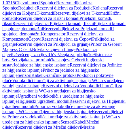
1.0215
Cijevni umeci
Spojnice
Rezervni dijelovi za
Spojnice
Redukcije
Rezervni dijelovi za Redukcije
Koljena
Rezervni
dijelovi za Koljena
T-komadi
Rezervni dijelovi za T-komadi
Križni
komadi
Rezervni dijelovi za Križni komadi
Prijelazni komadi,
fiksni
Rezervni dijelovi za Prijelazni komadi, fiksni
Prijelazni komadi
i spojnice, demontažni
Rezervni dijelovi za Prijelazni komadi i
spojnice, demontažni
Kompenzatori
Rezervni dijelovi za
Kompenzatori
Čepovi
Rezervni dijelovi za Čepovi
Priključci za
grijanje
Rezervni dijelovi za Priključci za grijanje
Pribor za Geberit
Mapress C-čelik
Brtvila za cijevi i fitinge
Poklopci za
cijevi
Učvršćenja za cijevi
Učvršćenja za priključke
Sistemske
brtve
Set vijaka za prirubničke spojeve
Geberit higijenski
sustav
Jedinice za higijensko ispiranje
Rezervni dijelovi za Jedinice
za higijensko ispiranje
Pribor za jedinice za higijensko
ispiranje
Senzori
Kabeli
Graničnik protoka
Poklopci i pokrovne
ploče
Vodokotlići i uređaji za aktiviranje ispiranja WC-a s uređajem
za higijensko ispiranje
Rezervni dijelovi za Vodokotlići i uređaji za
aktiviranje ispiranja WC-a s uređajem za higijensko
ispiranje
Ugradbeni vodokotlići s uređajem za higijensko
ispiranje
Higijenski ugradbeni moduli
Rezervni dijelovi za Higijenski
ugradbeni moduli
Pribor za vodokotliće i uređaje za aktiviranje
ispiranja WC-a s uređajem za higijensko ispiranje
Rezervni dijelovi
za Pribor za vodokotliće i uređaje za aktiviranje ispiranja WC-a s
uređajem za higijensko ispiranje
Senzori
Kabeli
Mrežni
dijelovi
Rezervni dijelovi za Mrežni dijelovi
Mrežne