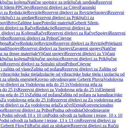
iključna koljena
Natične spojnice za priključak uređaja
Rezervni
it Silent-PP
Cijevi
Rezervni dijelovi za Cijevi
Fazonski
vi za Redukcije
Revizije
Rezervni dijelovi za Revizije
Spojevi
Rezervni
riključci za uređaje
Rezervni dijelovi za Priključci za
povi
Brtve
Zaštitne kape
Potrošni materijal
Geberit Silent-
ni dijelovi za Račve
Redukcije
Rezervni dijelovi za
 dijelovi za Koljena
Račve
Rezervni dijelovi za Račve
Spojevi
Rezervni
ribor
Rezervni dijelovi za Pribor
Cijevne
ljena
Račve
Redukcije
Revizije
Rezervni dijelovi za Revizije
Prijelazni
madi
Spojevi
Rezervni dijelovi za Spojevi
Zavareni spojevi
Natične
az na druge materijale
Vijčani spojevi
Rezervni dijelovi za Vijčani
iključna koljena
Priključne spojnice
Rezervni dijelovi za Priključne
oni
Rezervni dijelovi za Spiralni sifoni
Pribor
Cijevne
i zaštita od vlage
Zaštita od požara
Rezervni dijelovi za Zaštita od
 vibracijske buke tijela
Izolacije od vibracijske buke tijela i izolacija od
i za uštedu energije
Krovno odvodnjavanje Geberit Pluvia
Vodolovna
ni dijelovi za Vodolovna grla do 25 l/s
Vodolovna grla za
 do 25 l/s
Rezervni dijelovi za Vodolovna grla do 25 l/s
Elementi
a grla do 25 l/s
Zaštita od požara
Zaštita od požara za kanalizacijske
s
Za vodolovna grla do 25 l/s
Rezervni dijelovi za Za vodolovna grla
ni dijelovi za Za vodolovna grla
Za učvršćenja
Konvencionalno
bor
Rezervni dijelovi za Pribor
Podna odvodnja
Odvodnjavanje
za Podni odvodi 10 x 10 cm
Podni odvodi za balkone i terase, 10 x 10
Podni odvodi za balkone i terase, 13 x 13 cm
Rezervni dijelovi za
a Geberit FlowFit
Ručni alati za stiskanje
Rezervni dijelovi za Ručni