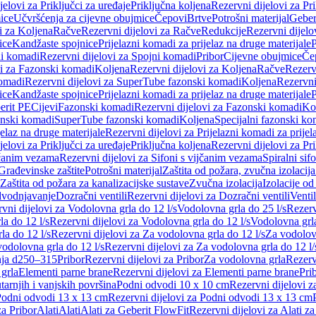
jelovi za Priključci za uređaje
Priključna koljena
Rezervni dijelovi za Pr
ice
Učvršćenja za cijevne obujmice
Čepovi
Brtve
Potrošni materijal
Geber
i za Koljena
Račve
Rezervni dijelovi za Račve
Redukcije
Rezervni dijelo
ice
Kandžaste spojnice
Prijelazni komadi za prijelaz na druge materijale
P
i komadi
Rezervni dijelovi za Spojni komadi
Pribor
Cijevne obujmice
Če
vi za Fazonski komadi
Koljena
Rezervni dijelovi za Koljena
Račve
Rezerv
omadi
Rezervni dijelovi za SuperTube fazonski komadi
Koljena
Rezervni
ice
Kandžaste spojnice
Prijelazni komadi za prijelaz na druge materijale
P
erit PE
Cijevi
Fazonski komadi
Rezervni dijelovi za Fazonski komadi
Ko
zonski komadi
SuperTube fazonski komadi
Koljena
Specijalni fazonski ko
jelaz na druge materijale
Rezervni dijelovi za Prijelazni komadi za prijel
jelovi za Priključci za uređaje
Priključna koljena
Rezervni dijelovi za Pr
jčanim vezama
Rezervni dijelovi za Sifoni s vijčanim vezama
Spiralni sif
Građevinske zaštite
Potrošni materijal
Zaštita od požara, zvučna izolacija 
 Zaštita od požara za kanalizacijske sustave
Zvučna izolacija
Izolacije od
odvodnjavanje
Dozračni ventili
Rezervni dijelovi za Dozračni ventili
Ventil
vni dijelovi za Vodolovna grla do 12 l/s
Vodolovna grla do 25 l/s
Rezerv
a do 12 l/s
Rezervni dijelovi za Vodolovna grla do 12 l/s
Vodolovna grla
la do 12 l/s
Rezervni dijelovi za Za vodolovna grla do 12 l/s
Za vodolovn
odolovna grla do 12 l/s
Rezervni dijelovi za Za vodolovna grla do 12 l/
anja d250–315
Pribor
Rezervni dijelovi za Pribor
Za vodolovna grla
Rezerv
 grla
Elementi parne brane
Rezervni dijelovi za Elementi parne brane
Pri
arnjih i vanjskih površina
Podni odvodi 10 x 10 cm
Rezervni dijelovi 
odni odvodi 13 x 13 cm
Rezervni dijelovi za Podni odvodi 13 x 13 cm
za Pribor
Alati
Alati
Alati za Geberit FlowFit
Rezervni dijelovi za Alati z