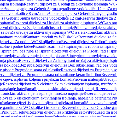
anjem ispiranja
Rezervni dijelovi za Uređaji za aktiviranje ispiranja WC-
 mrežno napajanje, za Geberit Sigma ugradbene vodokotliće 12 cm
Za mr
dbene vodokotliće 8 cm
Za mrežno napajanje, za Geberit Omega ugradb
a, za Geberit Sigma ugradbene vodokotliće 12 cm
Rezervni dijelovi za 
spiranja
Rezervni dijelovi za Uređaji za aktiviranje ispiranja WC-a s p
rvni dijelovi za Za jednokoličinsko ispiranje
Pribor za uređaje za aktiv
 setovi
Za uređaje za aktiviranje ispiranja WC-a s elektroničkim aktivira
sanitarni moduli
Sanitarni moduli za WC školjke
Rezervni dijelovi za S
jelovi za Za podne WC školjke
Pribor
Rezervni dijelovi za Pribor
Potrošn
nzolne i podne bidee
Pisoari
Pisoari, rad s ispiranjem, s rubom za ispiranj
s ispiranjem, bez ruba za ispiranje
Rezervni dijelovi za Pisoari, rad s ispi
 uređaje za aktiviranje ispiranja pisoara
S integriranim uređajem za akti
ranja pisoara
Rezervni dijelovi za Za integrirani uređaj za aktiviranje ispi
 za poklopac
Bez ruba
Rezervni dijelovi za Bez ruba
Pisoari, rad bez vod
e pisoara
Pregrade pisoara od plastike
Rezervni dijelovi za Pregrade piso
rvni dijelovi za Pregrade pisoara od sanitarne keramike
Pribor
Rezervni 
e cijevi, isplavna koljena i prijelazni komadi
Pričvrsni materijali
Uređaji 
je
Rezervni dijelovi za S elektroničkim aktiviranjem ispiranja, mrežno n
 napajanje baterijama
S pneumatskim aktiviranjem ispiranja
Rezervni dij
ktroničkim aktiviranjem ispiranja, mrežno napajanje
Rezervni dijelovi za
elovi za S elektroničkim aktiviranjem ispiranja, napajanje baterijama
Pri
du
Isplavne cijevi, isplavna koljena i prijelazni komadi
Setovi za obnovu
R
 garniture za WC školjke i trokadere
Rezervni dijelovi za Odvodne gar
i
Priključni setovi
Rezervni dijelovi za Priključni setovi
Produžeci za isp
rtveni naglavci i pokrovne kape
Odvodne garniture za pisoare
Rezervni 