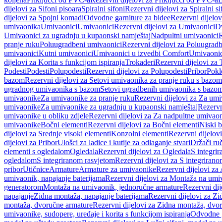
dijelovi za Sifoni pisoara
Spiralni sifoni
Rezervni dijelovi za Spiralni si
dijelovi za Spojni komadi
Odvodne garniture za bidee
Rezervni dijelov
umivaonika
Umivaonici
Umivaonici
Rezervni dijelovi za Umivaonici
Dv
Umivaonici za ugradnju u kupaonski namještaj
Nadpultni umivaonici
R
pranje ruku
Poluugradbeni umivaonici
Rezervni dijelovi za Poluugrad
umivaonici
Kutni umivaonici
Umivaonici u izvedbi Comfort
Umivaonic
dijelovi za Korita s funkcijom ispiranja
Trokaderi
Rezervni dijelovi za 
Podesti
Podesti
Polupodesti
Rezervni dijelovi za Polupodesti
Pribor
Pokl
bazom
Rezervni dijelovi za Setovi umivaonika za pranje ruku s bazom
ugradnog umivaonika s bazom
Setovi ugradbenih umivaonika s bazo
umivaonike
Za umivaonike za pranje ruku
Rezervni dijelovi za Za umi
umivaonike
Za umivaonike za ugradnju u kupaonski namještaj
Rezervn
umivaonike u obliku zdjele
Rezervni dijelovi za Za nadpultne umivaon
umivaonike
Bočni elementi
Rezervni dijelovi za Bočni elementi
Niski b
dijelovi za Srednje visoki elementi
Konzolni elementi
Rezervni dijelov
dijelovi za Pribor
Ulošci za ladice i kutije za odlaganje stvari
Držači ruč
elementi s ogledalom
Ogledala
Rezervni dijelovi za Ogledala
S integri
ogledalom
S integriranom rasvjetom
Rezervni dijelovi za S integriran
pribor
Utičnice
Armature
Armature za umivaonike
Rezervni dijelovi za
umivaonik, napajanje baterijama
Rezervni dijelovi za Montaža na umiv
generatorom
Montaža na umivaonik, jednoručne armature
Rezervni di
napajanje
Zidna montaža, napajanje baterijama
Rezervni dijelovi za Zi
montaža, dvoručne armature
Rezervni dijelovi za Zidna montaža, dvo
umivaonike, sudopere, uređaje i korita s funkcijom ispiranja
Odvodne g