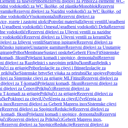
 Elementi za tuševe
Pribor
Rezervni dijelovi za Pribor
Za elemente WC-
zidni vodokotlići za WC školjke, od plastike
Monoblok
Rezervni
keramike
Rezervni dijelovi za Nazidni vodokotlići za WC školjke, od
zidne vodokotliće
Visokomontažni
Rezervni dijelovi za
ce, rozete i zastojni ulošci
Potrošni materijal
Izljevni ventili
Ugradbeni
za Ugradbeni vodokotlići Omega
Ugradbeni vodokotlići Delta
Rezervni
idne vodokotliće
Rezervni dijelovi za Uljevni ventili za nazidne
ke vodokotliće
Rezervni dijelovi za Uljevni ventili za keramičke
jelovi za Izljevni ventili
Start/stop ispiranje
Rezervni dijelovi za
ičinsko ispiranje
Unutarnje garniture
Rezervni dijelovi za Unutarnje
spiranje
Pribor
Membrane
Sustavi opskrbe
Geberit FlowFit
Sistemske
 komadi, fiksni
Prijelazni komadi i spojnice, demontažni
Rezervni
ni dijelovi za Razdjelnici s navojnim priključkom
Razdjelnik s
jučci za grijanje
Pribor
Izolacije za cijevi i fitinge
Izolacije za
 priključke
Sistemske brtve
Set vijaka za prirubničke spojeve
Potrošni
elovi za Sistemske cijevi za grijanje ML
Fitinzi
Rezervni dijelovi za
 dijelovi za T-komadi
Prijelazni komadi, fiksni
Rezervni dijelovi za
i dijelovi za Čepovi
Priključci
Rezervni dijelovi za
za T-komadi za grijanje
Priključci za grijanje
Rezervni dijelovi za
jučke
Poklopci za cijevi
Učvršćenja za cijevi
Učvršćenja za
s inox
Rezervni dijelovi za Geberit Mapress inox
Sistemske cijevi
e
Rezervni dijelovi za Spojnice
Redukcije
Rezervni dijelovi za
i komadi, fiksni
Prijelazni komadi i spojnice, demontažni
Rezervni
jučci
Rezervni dijelovi za Priključci
Geberit Mapress inox,
e
Rezervni dijelovi za Spojnice
Redukcije
Rezervni dijelovi za