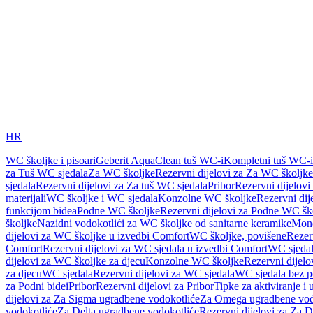
HR
WC školjke i pisoari
Geberit AquaClean tuš WC-i
Kompletni tuš WC-i
za Tuš WC sjedala
Za WC školjke
Rezervni dijelovi za Za WC školjke
sjedala
Rezervni dijelovi za Za tuš WC sjedala
Pribor
Rezervni dijelovi
materijali
WC školjke i WC sjedala
Konzolne WC školjke
Rezervni di
funkcijom bidea
Podne WC školjke
Rezervni dijelovi za Podne WC šk
školjke
Nazidni vodokotlići za WC školjke od sanitarne keramike
Mon
dijelovi za WC školjke u izvedbi Comfort
WC školjke, povišene
Rezer
Comfort
Rezervni dijelovi za WC sjedala u izvedbi Comfort
WC sjeda
dijelovi za WC školjke za djecu
Konzolne WC školjke
Rezervni dijel
za djecu
WC sjedala
Rezervni dijelovi za WC sjedala
WC sjedala bez p
za Podni bidei
Pribor
Rezervni dijelovi za Pribor
Tipke za aktiviranje i 
dijelovi za Za Sigma ugradbene vodokotliće
Za Omega ugradbene vod
vodokotliće
Za Delta ugradbene vodokotliće
Rezervni dijelovi za Za 