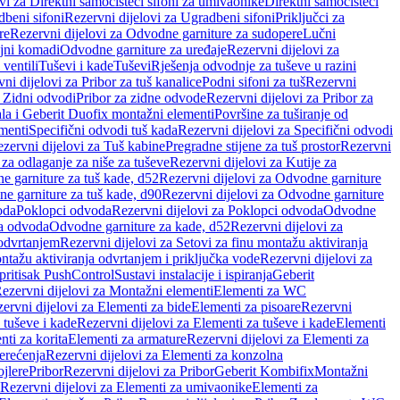
vi za Direktni samočisteći sifoni za umivaonike
Direktni samočisteći
beni sifoni
Rezervni dijelovi za Ugradbeni sifoni
Priključci za
re
Rezervni dijelovi za Odvodne garniture za sudopere
Lučni
ojni komadi
Odvodne garniture za uređaje
Rezervni dijelovi za
 ventili
Tuševi i kade
Tuševi
Rješenja odvodnje za tuševe u razini
ni dijelovi za Pribor za tuš kanalice
Podni sifoni za tuš
Rezervni
a Zidni odvodi
Pribor za zidne odvode
Rezervni dijelovi za Pribor za
ala i Geberit Duofix montažni elementi
Površine za tuširanje od
menti
Specifični odvodi tuš kada
Rezervni dijelovi za Specifični odvodi
zervni dijelovi za Tuš kabine
Pregradne stijene za tuš prostor
Rezervni
 za odlaganje za niše za tuševe
Rezervni dijelovi za Kutije za
 garniture za tuš kade, d52
Rezervni dijelovi za Odvodne garniture
e garniture za tuš kade, d90
Rezervni dijelovi za Odvodne garniture
oda
Poklopci odvoda
Rezervni dijelovi za Poklopci odvoda
Odvodne
ca odvoda
Odvodne garniture za kade, d52
Rezervni dijelovi za
 odvrtanjem
Rezervni dijelovi za Setovi za finu montažu aktiviranja
ntažu aktiviranja odvrtanjem i priključka vode
Rezervni dijelovi za
 pritisak PushControl
Sustavi instalacije i ispiranja
Geberit
ezervni dijelovi za Montažni elementi
Elementi za WC
ervni dijelovi za Elementi za bide
Elementi za pisoare
Rezervni
 tuševe i kade
Rezervni dijelovi za Elementi za tuševe i kade
Elementi
nti za korita
Elementi za armature
Rezervni dijelovi za Elementi za
erećenja
Rezervni dijelovi za Elementi za konzolna
ojlere
Pribor
Rezervni dijelovi za Pribor
Geberit Kombifix
Montažni
Rezervni dijelovi za Elementi za umivaonike
Elementi za