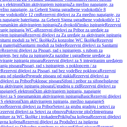
a s elektroničkim aktiviranjem ispiranja
Za mrežno napajanje, za
ežno napajanje, za Geberit Sigma ugradbene vodokotliće 8
ene vodokotliće 12 cm
Rezervni dijelovi za Za mrežno napajanje, za
Za napajanje baterijama, za Geberit Sigma ugradbene vodokotliće 12
neumatskim aktiviranjem ispiranja
Za dvokoličinsko ispiranje
Rezervni
iranje ispiranja WC-a
Rezervni dijelovi za Pribor za uređaje za
njem ispiranja
Rezervni dijelovi za Za uređaje za aktiviranje ispiranja
anitarni moduli za WC školjke
Za konzolne WC školjke
Rezervni
i materijali
Sanitarni moduli za bidee
Rezervni dijelovi za Sanitarni
e
Rezervni dijelovi za Pisoari, rad s ispiranjem, s rubom za
ranjem, bez ruba za ispiranje
Za nazidne i ugradbene uređaje za
viranje ispiranja pisoara
Rezervni dijelovi za S integriranim uređajem
ranja pisoara
Pisoari, rad s ispiranjem, s poklopcem / za
e
Rezervni dijelovi za Pisoari, rad bez vode
Bez poklopca
Rezervni
ara od plastike
Pregrade pisoara od stakla
Rezervni dijelovi za
dijelovi za Pribor
Poklopac pisoara
Sifoni i pribor za sifone
Isplavne
za aktiviranje ispiranja pisoara
Ugradnja u zid
Rezervni dijelovi za
apajanje
S elektroničkim aktiviranjem ispiranja, napajanje
elovi za S pneumatskim aktiviranjem ispiranja
Basic
Rezervni dijelovi
 S elektroničkim aktiviranjem ispiranja, mrežno napajanje
S
bor
Rezervni dijelovi za Pribor
Setovi za grubu gradnju i setovi za
ezervni dijelovi za Setovi za obnovu
Pokrovne ploče
Integrirana
niture za WC školjke i trokadere
Priključna koljena
Rezervni dijelovi
lavna koljena
Rezervni dijelovi za Produžeci za isplavna
dijelovi za Odvodne garniture za pisoare
Sifoni pisoara
Rezervni