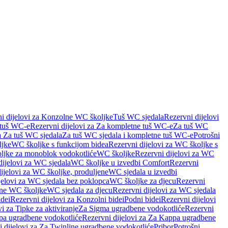
i dijelovi za Konzolne WC školjke
Tuš WC sjedala
Rezervni dijelovi
 tuš WC-e
Rezervni dijelovi za Za kompletne tuš WC-e
Za tuš WC
a Za tuš WC sjedala
Za tuš WC sjedala i kompletne tuš WC-e
Potrošni
ljke
WC školjke s funkcijom bidea
Rezervni dijelovi za WC školjke s
oljke za monoblok vodokotliće
WC školjke
Rezervni dijelovi za WC
dijelovi za WC sjedala
WC školjke u izvedbi Comfort
Rezervni
ijelovi za WC školjke, produljene
WC sjedala u izvedbi
jelovi za WC sjedala bez poklopca
WC školjke za djecu
Rezervni
dne WC školjke
WC sjedala za djecu
Rezervni dijelovi za WC sjedala
dei
Rezervni dijelovi za Konzolni bidei
Podni bidei
Rezervni dijelovi
i za Tipke za aktiviranje
Za Sigma ugradbene vodokotliće
Rezervni
a ugradbene vodokotliće
Rezervni dijelovi za Za Kappa ugradbene
 dijelovi za Za Twinline ugradbene vodokotliće
Pribor
Potrošni