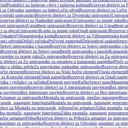
foni
Produžeci za isplavne cijevi i isplavna koljena
Rezervni dijelovi za P
i za Odvodne garniture za bidee
Lučni sifoni
Rezervni dijelovi za Lučni 
ostruki umivaonici
Rezervni dijelovi za Dvostruki umivaonici
Umivaoni
ezervni dijelovi za Nadpultni umivaonici
Umivaonici za pranje ruku
Rez
beni umivaonici
Ugradbeni umivaonici
Rezervni dijelovi za Ugradbeni u
i za djecu
Umivaonici
Korita za pranje ruku
Ostali umivaonici
Rezervni d
Trokaderi
Višenamjenska korita
Rezervni dijelovi za Višenamjenska kori
opci odvoda
Držači ručnika
Pričvrsni materijali
Dekorativni zasloni
Setov
Setovi umivaonika s bazom
Rezervni dijelovi za Setovi umivaonika s 
m
Rezervni dijelovi za Setovi ugradbenih umivaonika s bazom
Kupaonski
vaonike za pranje ruku
Za umivaonike
Rezervni dijelovi za Za umivaon
i dijelovi za Za umivaonike za ugradnju u kupaonski namještaj
Ploče z
ike u obliku zdjele
Za pravokutne nadpultne umivaonike
Rezervni dije
očni elementi
Rezervni dijelovi za Niski bočni elementi
Visoki elementi
i za Konzolni elementi
Ostali namještaj
Rezervni dijelovi za Ostali namje
nika i vješalice za ručnike
Elementi rasvjete
Ručke
Setovi nogu
Magnetne
ranom rasvjetom
Rezervni dijelovi za S integriranom rasvjetom
Bez integr
om rasvjetom
Bez integrirane rasvjete
Rezervni dijelovi za Bez integrirane
 Armature za umivaonike
Montaža na umivaonik, mrežno napajanje
Reze
aonik, napajanje baterijama
Montaža na umivaonik, napajanje generat
jelovi za Montaža na umivaonik, jednoručne armature
Zidna montaža, m
dna montaža, napajanje baterijama
Zidna montaža, napajanje generator
ručne armature
Pribor
Rezervni dijelovi za Pribor
Za armature za umivao
arniture za umivaonike
Rezervni dijelovi za Odvodne garniture za um