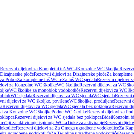
Rezervni dijelovi za Kompletni tuš WC-i
Konzolne WC školjke
Rezervn
Dizajnerske ploče
Rezervni dijelovi za Dizajnerske ploče
Za kompletne
 za Pribor
Za kompletne tuš WC-e
Za tuš WC sjedala
Rezervni dijelovi z
jelovi za Konzolne WC školjke
WC školjke
Rezervni dijelovi za WC ško
oljke
WC školjke za monoblok vodokotliće
Rezervni dijelovi za WC šk
oblok
WC sjedala
Rezervni dijelovi za WC sjedala
WC sjedala
Rezervni 
vni dijelovi za WC školjke, povišene
WC školjke, produljene
Rezervni d
la
Rezervni dijelovi za WC sjedala
WC sjedala bez poklopca
Rezervni di
ovi za Konzolne WC školjke
Podne WC školjke
Rezervni dijelovi za Po
oklopca
Rezervni dijelovi za WC sjedala bez poklopca
Bidei
Konzolni bi
uređaji za aktiviranje ispiranja WC-a
Tipke za aktiviranje
Rezervni dijelov
okotliće
Rezervni dijelovi za Za Omega ugradbene vodokotliće
Za Kapp
Delta ugradbene vodokotliće
Za Twinline ugradbene vodokotliće
Rezervni