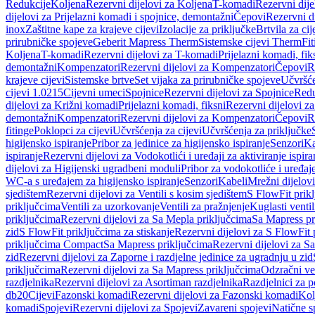
Redukcije
Koljena
Rezervni dijelovi za Koljena
T-komadi
Rezervni dij
dijelovi za Prijelazni komadi i spojnice, demontažni
Čepovi
Rezervni d
inox
Zaštitne kape za krajeve cijevi
Izolacije za priključke
Brtvila za cije
prirubničke spojeve
Geberit Mapress Therm
Sistemske cijevi Therm
Fit
Koljena
T-komadi
Rezervni dijelovi za T-komadi
Prijelazni komadi, fik
demontažni
Kompenzatori
Rezervni dijelovi za Kompenzatori
Čepovi
R
krajeve cijevi
Sistemske brtve
Set vijaka za prirubničke spojeve
Učvršće
cijevi 1.0215
Cijevni umeci
Spojnice
Rezervni dijelovi za Spojnice
Redu
dijelovi za Križni komadi
Prijelazni komadi, fiksni
Rezervni dijelovi za
demontažni
Kompenzatori
Rezervni dijelovi za Kompenzatori
Čepovi
R
fitinge
Poklopci za cijevi
Učvršćenja za cijevi
Učvršćenja za priključke
higijensko ispiranje
Pribor za jedinice za higijensko ispiranje
Senzori
Ka
ispiranje
Rezervni dijelovi za Vodokotlići i uređaji za aktiviranje ispi
dijelovi za Higijenski ugradbeni moduli
Pribor za vodokotliće i uređaj
WC-a s uređajem za higijensko ispiranje
Senzori
Kabeli
Mrežni dijelovi
sjedištem
Rezervni dijelovi za Ventili s kosim sjedištem
S FlowFit prikl
priključcima
Ventili za uzorkovanje
Ventili za pražnjenje
Kuglasti ventil
priključcima
Rezervni dijelovi za Sa Mepla priključcima
Sa Mapress pr
zid
S FlowFit priključcima za stiskanje
Rezervni dijelovi za S FlowFit 
priključcima Compact
Sa Mapress priključcima
Rezervni dijelovi za S
zid
Rezervni dijelovi za Zaporne i razdjelne jedinice za ugradnju u zid
priključcima
Rezervni dijelovi za Sa Mapress priključcima
Odzračni ven
razdjelnika
Rezervni dijelovi za Asortiman razdjelnika
Razdjelnici za p
db20
Cijevi
Fazonski komadi
Rezervni dijelovi za Fazonski komadi
Kol
komadi
Spojevi
Rezervni dijelovi za Spojevi
Zavareni spojevi
Natične s