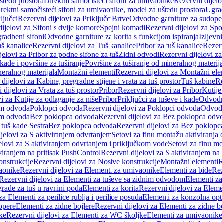
štedu prostora
Direktni samočisteći sifoni za umivaonike
Rezervni dijelo
irektni samočisteći sifoni za umivaonike, model za uštedu prostora
Ugrad
ljučci
Rezervni dijelovi za Priključci
Brtve
Odvodne garniture za sudope
ijelovi za Sifoni s dvije komore
Spojni komadi
Rezervni dijelovi za Sp
radbeni sifoni
Odvodne garniture za korita s funkcijom ispiranja
Izljevni
š kanalice
Rezervni dijelovi za Tuš kanalice
Pribor za tuš kanalice
Rezerv
jelovi za Pribor za podne sifone za tuš
Zidni odvodi
Rezervni dijelovi z
kade i površine za tuširanje
Površine za tuširanje od mineralnog materij
neralnog materijala
Montažni elementi
Rezervni dijelovi za Montažni ele
dijelovi za Kabine, pregradne stijene i vrata za tuš prostor
Tuš kabine
Re
 dijelovi za Vrata za tuš prostor
Pribor
Rezervni dijelovi za Pribor
Kutije
i za Kutije za odlaganje za niše
Pribor
Priključci za tuševe i kade
Odvodne
em odvoda
Poklopci odvoda
Rezervni dijelovi za Poklopci odvoda
Odvodn
em odvoda
Bez poklopca odvoda
Rezervni dijelovi za Bez poklopca odv
 tuš kade Sestra
Bez poklopca odvoda
Rezervni dijelovi za Bez poklop
jelovi za S aktiviranjem odvrtanjem
Setovi za finu montažu aktiviranja
elovi za S aktiviranjem odvrtanjem i priključkom vode
Setovi za finu mo
viranjem na pritisak PushControl
Rezervni dijelovi za S aktiviranjem na
onstrukcije
Rezervni dijelovi za Nosive konstrukcije
Montažni elementi
R
aonike
Rezervni dijelovi za Elementi za umivaonike
Elementi za bide
Rez
Rezervni dijelovi za Elementi za tuševe sa zidnim odvodom
Elementi za
grade za tuš u ravnini poda
Elementi za korita
Rezervni dijelovi za Eleme
za Elementi za perilice rublja i perilice posuđa
Elementi za konzolna opt
opere
Elementi za zidne bojlere
Rezervni dijelovi za Elementi za zidne b
ke
Rezervni dijelovi za Elementi za WC školjke
Elementi za umivaonike