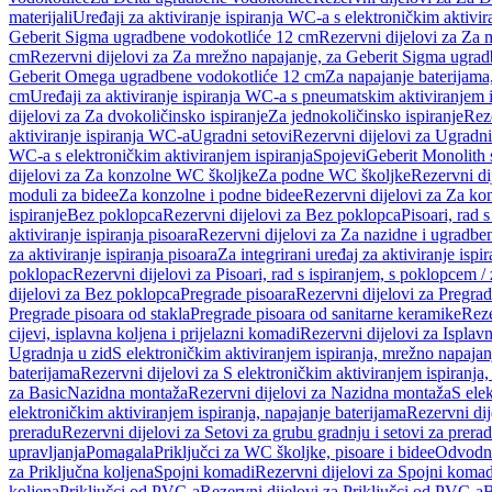
materijali
Uređaji za aktiviranje ispiranja WC-a s elektroničkim aktivir
Geberit Sigma ugradbene vodokotliće 12 cm
Rezervni dijelovi za Za
cm
Rezervni dijelovi za Za mrežno napajanje, za Geberit Sigma ugra
Geberit Omega ugradbene vodokotliće 12 cm
Za napajanje baterijam
cm
Uređaji za aktiviranje ispiranja WC-a s pneumatskim aktiviranjem i
dijelovi za Za dvokoličinsko ispiranje
Za jednokoličinsko ispiranje
Reze
aktiviranje ispiranja WC-a
Ugradni setovi
Rezervni dijelovi za Ugradni
WC-a s elektroničkim aktiviranjem ispiranja
Spojevi
Geberit Monolith 
dijelovi za Za konzolne WC školjke
Za podne WC školjke
Rezervni di
moduli za bidee
Za konzolne i podne bidee
Rezervni dijelovi za Za ko
ispiranje
Bez poklopca
Rezervni dijelovi za Bez poklopca
Pisoari, rad 
aktiviranje ispiranja pisoara
Rezervni dijelovi za Za nazidne i ugradbene
za aktiviranje ispiranja pisoara
Za integrirani uređaj za aktiviranje ispi
poklopac
Rezervni dijelovi za Pisoari, rad s ispiranjem, s poklopcem /
dijelovi za Bez poklopca
Pregrade pisoara
Rezervni dijelovi za Pregrad
Pregrade pisoara od stakla
Pregrade pisoara od sanitarne keramike
Reze
cijevi, isplavna koljena i prijelazni komadi
Rezervni dijelovi za Isplavn
Ugradnja u zid
S elektroničkim aktiviranjem ispiranja, mrežno napajan
baterijama
Rezervni dijelovi za S elektroničkim aktiviranjem ispiranja,
za Basic
Nazidna montaža
Rezervni dijelovi za Nazidna montaža
S ele
elektroničkim aktiviranjem ispiranja, napajanje baterijama
Rezervni dij
preradu
Rezervni dijelovi za Setovi za grubu gradnju i setovi za prera
upravljanja
Pomagala
Priključci za WC školjke, pisoare i bidee
Odvodne
za Priključna koljena
Spojni komadi
Rezervni dijelovi za Spojni komad
koljena
Priključci od PVC-a
Rezervni dijelovi za Priključci od PVC-a
B