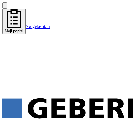
Na geberit.hr
Moji popisi