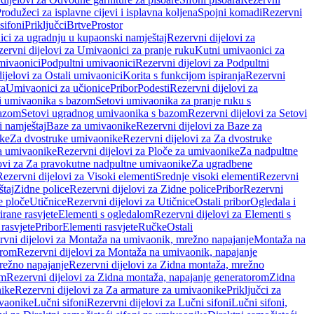
rodužeci za isplavne cijevi i isplavna koljena
Spojni komadi
Rezervni
sifoni
Priključci
Brtve
Prostor
ci za ugradnju u kupaonski namještaj
Rezervni dijelovi za
ervni dijelovi za Umivaonici za pranje ruku
Kutni umivaonici za
mivaonici
Podpultni umivaonici
Rezervni dijelovi za Podpultni
ijelovi za Ostali umivaonici
Korita s funkcijom ispiranja
Rezervni
ta
Umivaonici za učionice
Pribor
Podesti
Rezervni dijelovi za
i umivaonika s bazom
Setovi umivaonika za pranje ruku s
bazom
Setovi ugradnog umivaonika s bazom
Rezervni dijelovi za Setovi
 namještaj
Baze za umivaonike
Rezervni dijelovi za Baze za
ike
Za dvostruke umivaonike
Rezervni dijelovi za Za dvostruke
a umivaonike
Rezervni dijelovi za Ploče za umivaonike
Za nadpultne
lovi za Za pravokutne nadpultne umivaonike
Za ugradbene
Rezervni dijelovi za Visoki elementi
Srednje visoki elementi
Rezervni
štaj
Zidne police
Rezervni dijelovi za Zidne police
Pribor
Rezervni
 ploče
Utičnice
Rezervni dijelovi za Utičnice
Ostali pribor
Ogledala i
irane rasvjete
Elementi s ogledalom
Rezervni dijelovi za Elementi s
 rasvjete
Pribor
Elementi rasvjete
Ručke
Ostali
rvni dijelovi za Montaža na umivaonik, mrežno napajanje
Montaža na
orom
Rezervni dijelovi za Montaža na umivaonik, napajanje
režno napajanje
Rezervni dijelovi za Zidna montaža, mrežno
om
Rezervni dijelovi za Zidna montaža, napajanje generatorom
Zidna
nike
Rezervni dijelovi za Za armature za umivaonike
Priključci za
ivaonike
Lučni sifoni
Rezervni dijelovi za Lučni sifoni
Lučni sifoni,