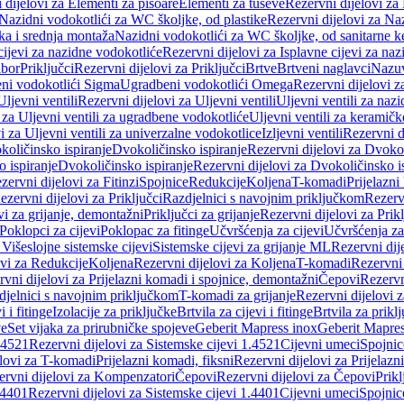
 dijelovi za Elementi za pisoare
Elementi za tuševe
Rezervni dijelovi za
Nazidni vodokotlići za WC školjke, od plastike
Rezervni dijelovi za Na
ka i srednja montaža
Nazidni vodokotlići za WC školjke, od sanitarne 
cijevi za nazidne vodokotliće
Rezervni dijelovi za Isplavne cijevi za na
ibor
Priključci
Rezervni dijelovi za Priključci
Brtve
Brtveni naglavci
Nazuvi
eni vodokotlići Sigma
Ugradbeni vodokotlići Omega
Rezervni dijelovi 
Uljevni ventili
Rezervni dijelovi za Uljevni ventili
Uljevni ventili za naz
 za Uljevni ventili za ugradbene vodokotliće
Uljevni ventili za keramič
i za Uljevni ventili za univerzalne vodokotlice
Izljevni ventili
Rezervni di
količinsko ispiranje
Dvokoličinsko ispiranje
Rezervni dijelovi za Dvokol
o ispiranje
Dvokoličinsko ispiranje
Rezervni dijelovi za Dvokoličinsko i
zervni dijelovi za Fitinzi
Spojnice
Redukcije
Koljena
T-komadi
Prijelazni
ezervni dijelovi za Priključci
Razdjelnici s navojnim priključkom
Rezerv
vi za grijanje, demontažni
Priključci za grijanje
Rezervni dijelovi za Prikl
Poklopci za cijevi
Poklopac za fitinge
Učvršćenja za cijevi
Učvršćenja za
 Višeslojne sistemske cijevi
Sistemske cijevi za grijanje ML
Rezervni dij
ovi za Redukcije
Koljena
Rezervni dijelovi za Koljena
T-komadi
Rezervni
vni dijelovi za Prijelazni komadi i spojnice, demontažni
Čepovi
Rezervn
djelnici s navojnim priključkom
T-komadi za grijanje
Rezervni dijelovi 
i i fitinge
Izolacije za priključke
Brtvila za cijevi i fitinge
Brtvila za prikl
ve
Set vijaka za prirubničke spojeve
Geberit Mapress inox
Geberit Mapres
.4521
Rezervni dijelovi za Sistemske cijevi 1.4521
Cijevni umeci
Spojnic
elovi za T-komadi
Prijelazni komadi, fiksni
Rezervni dijelovi za Prijelazn
ervni dijelovi za Kompenzatori
Čepovi
Rezervni dijelovi za Čepovi
Prikl
.4401
Rezervni dijelovi za Sistemske cijevi 1.4401
Cijevni umeci
Spojnic