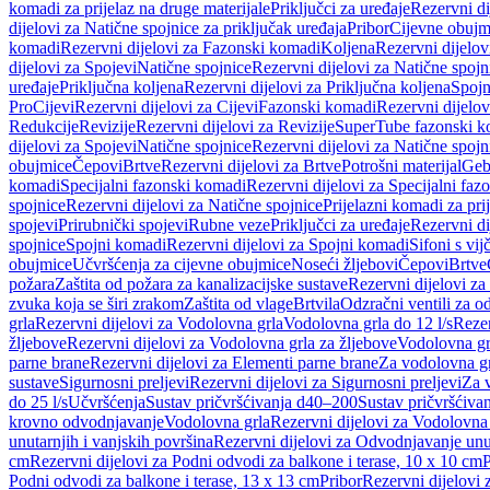
komadi za prijelaz na druge materijale
Priključci za uređaje
Rezervni di
dijelovi za Natične spojnice za priključak uređaja
Pribor
Cijevne obujm
komadi
Rezervni dijelovi za Fazonski komadi
Koljena
Rezervni dijelov
dijelovi za Spojevi
Natične spojnice
Rezervni dijelovi za Natične spojn
uređaje
Priključna koljena
Rezervni dijelovi za Priključna koljena
Spojn
Pro
Cijevi
Rezervni dijelovi za Cijevi
Fazonski komadi
Rezervni dijelo
Redukcije
Revizije
Rezervni dijelovi za Revizije
SuperTube fazonski k
dijelovi za Spojevi
Natične spojnice
Rezervni dijelovi za Natične spojn
obujmice
Čepovi
Brtve
Rezervni dijelovi za Brtve
Potrošni materijal
Geb
komadi
Specijalni fazonski komadi
Rezervni dijelovi za Specijalni fa
spojnice
Rezervni dijelovi za Natične spojnice
Prijelazni komadi za pri
spojevi
Prirubnički spojevi
Rubne veze
Priključci za uređaje
Rezervni di
spojnice
Spojni komadi
Rezervni dijelovi za Spojni komadi
Sifoni s vi
obujmice
Učvršćenja za cijevne obujmice
Noseći žljebovi
Čepovi
Brtve
požara
Zaštita od požara za kanalizacijske sustave
Rezervni dijelovi za
zvuka koja se širi zrakom
Zaštita od vlage
Brtvila
Odzračni ventili za 
grla
Rezervni dijelovi za Vodolovna grla
Vodolovna grla do 12 l/s
Rezer
žljebove
Rezervni dijelovi za Vodolovna grla za žljebove
Vodolovna grl
parne brane
Rezervni dijelovi za Elementi parne brane
Za vodolovna gr
sustave
Sigurnosni preljevi
Rezervni dijelovi za Sigurnosni preljevi
Za v
do 25 l/s
Učvršćenja
Sustav pričvršćivanja d40–200
Sustav pričvršćiv
krovno odvodnjavanje
Vodolovna grla
Rezervni dijelovi za Vodolovna
unutarnjih i vanjskih površina
Rezervni dijelovi za Odvodnjavanje unut
cm
Rezervni dijelovi za Podni odvodi za balkone i terase, 10 x 10 cm
P
Podni odvodi za balkone i terase, 13 x 13 cm
Pribor
Rezervni dijelovi 