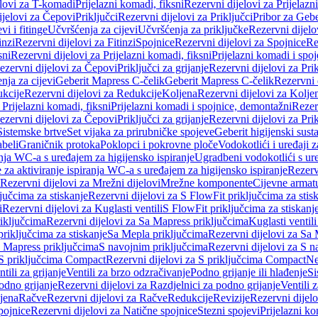
elovi za T-komadi
Prijelazni komadi, fiksni
Rezervni dijelovi za Prijelazn
ijelovi za Čepovi
Priključci
Rezervni dijelovi za Priključci
Pribor za Gebe
vi i fitinge
Učvršćenja za cijevi
Učvršćenja za priključke
Rezervni dijelo
inzi
Rezervni dijelovi za Fitinzi
Spojnice
Rezervni dijelovi za Spojnice
Re
sni
Rezervni dijelovi za Prijelazni komadi, fiksni
Prijelazni komadi i spo
ezervni dijelovi za Čepovi
Priključci za grijanje
Rezervni dijelovi za Prik
nja za cijevi
Geberit Mapress C-čelik
Geberit Mapress C-čelik
Rezervni 
kcije
Rezervni dijelovi za Redukcije
Koljena
Rezervni dijelovi za Kolje
 Prijelazni komadi, fiksni
Prijelazni komadi i spojnice, demontažni
Rezerv
ezervni dijelovi za Čepovi
Priključci za grijanje
Rezervni dijelovi za Prik
Sistemske brtve
Set vijaka za prirubničke spojeve
Geberit higijenski sust
beli
Graničnik protoka
Poklopci i pokrovne ploče
Vodokotlići i uređaji 
ranja WC-a s uređajem za higijensko ispiranje
Ugradbeni vodokotlići s ure
e za aktiviranje ispiranja WC-a s uređajem za higijensko ispiranje
Rezervn
Rezervni dijelovi za Mrežni dijelovi
Mrežne komponente
Cijevne armat
jučcima za stiskanje
Rezervni dijelovi za S FlowFit priključcima za stis
i
Rezervni dijelovi za Kuglasti ventili
S FlowFit priključcima za stiskanj
iključcima
Rezervni dijelovi za Sa Mapress priključcima
Kuglasti ventil
priključcima za stiskanje
Sa Mepla priključcima
Rezervni dijelovi za Sa
a Mapress priključcima
S navojnim priključcima
Rezervni dijelovi za S n
S priključcima Compact
Rezervni dijelovi za S priključcima Compact
Ne
tili za grijanje
Ventili za brzo odzračivanje
Podno grijanje ili hlađenje
Si
odno grijanje
Rezervni dijelovi za Razdjelnici za podno grijanje
Ventili 
jena
Račve
Rezervni dijelovi za Račve
Redukcije
Revizije
Rezervni dijelo
pojnice
Rezervni dijelovi za Natične spojnice
Stezni spojevi
Prijelazni ko