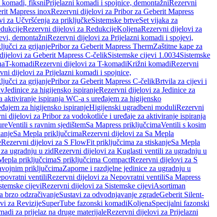
i komadi, fiksni
Prijelazni komadi i spojnice, demontažni
Rezervni
rit Mapress inox
Rezervni dijelovi za Pribor za Geberit Mapress
vi za Učvršćenja za priključke
Sistemske brtve
Set vijaka za
dukcije
Rezervni dijelovi za Redukcije
Koljena
Rezervni dijelovi za
jevi, demontažni
Rezervni dijelovi za Prijelazni komadi i spojevi,
ljučci za grijanje
Pribor za Geberit Mapress Therm
Zaštitne kape za
dijelovi za Geberit Mapress C-čelik
Sistemske cijevi 1.0034
Sistemske
na
T-komadi
Rezervni dijelovi za T-komadi
Križni komadi
Rezervni
ni dijelovi za Prijelazni komadi i spojnice,
ljučci za grijanje
Pribor za Geberit Mapress C-čelik
Brtvila za cijevi i
av
Jedinice za higijensko ispiranje
Rezervni dijelovi za Jedinice za
za aktiviranje ispiranja WC-a s uređajem za higijensko
đajem za higijensko ispiranje
Higijenski ugradbeni moduli
Rezervni
i dijelovi za Pribor za vodokotliće i uređaje za aktiviranje ispiranja
ure
Ventili s ravnim sjedištem
Sa Mapress priključcima
Ventili s kosim
kanje
Sa Mepla priključcima
Rezervni dijelovi za Sa Mepla
e
Rezervni dijelovi za S FlowFit priključcima za stiskanje
Sa Mepla
i za ugradnju u zid
Rezervni dijelovi za Kuglasti ventili za ugradnju u
 Mepla priključcima
S priključcima Compact
Rezervni dijelovi za S
avojnim priključcima
Zaporne i razdjelne jedinice za ugradnju u
povratni ventili
Rezervni dijelovi za Nepovratni ventili
Sa Mapress
stemske cijevi
Rezervni dijelovi za Sistemske cijevi
Asortiman
za brzo odzračivanje
Sustavi za odvodnjavanje zgrade
Geberit Silent-
vi za Revizije
SuperTube fazonski komadi
Koljena
Specijalni fazonski
madi za prijelaz na druge materijale
Rezervni dijelovi za Prijelazni