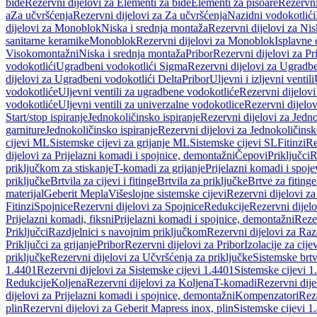
bide
Rezervni dijelovi za Elementi za bide
Elementi za pisoare
Rezervni
a
Za učvršćenja
Rezervni dijelovi za Za učvršćenja
Nazidni vodokotlići
dijelovi za Monoblok
Niska i srednja montaža
Rezervni dijelovi za Nis
sanitarne keramike
Monoblok
Rezervni dijelovi za Monoblok
Isplavne 
Visokomontažni
Niska i srednja montaža
Pribor
Rezervni dijelovi za Pr
vodokotlići
Ugradbeni vodokotlići Sigma
Rezervni dijelovi za Ugradb
dijelovi za Ugradbeni vodokotlići Delta
Pribor
Uljevni i izljevni ventili
vodokotliće
Uljevni ventili za ugradbene vodokotliće
Rezervni dijelovi
vodokotliće
Uljevni ventili za univerzalne vodokotlice
Rezervni dijelov
Start/stop ispiranje
Jednokoličinsko ispiranje
Rezervni dijelovi za Jedno
garniture
Jednokoličinsko ispiranje
Rezervni dijelovi za Jednokoličinsk
cijevi ML
Sistemske cijevi za grijanje ML
Sistemske cijevi SL
Fitinzi
Re
dijelovi za Prijelazni komadi i spojnice, demontažni
Čepovi
Priključci
R
priključkom za stiskanje
T-komadi za grijanje
Prijelazni komadi i spoje
priključke
Brtvila za cijevi i fitinge
Brtvila za priključke
Brtve za fitinge
materijal
Geberit Mepla
Višeslojne sistemske cijevi
Rezervni dijelovi za
Fitinzi
Spojnice
Rezervni dijelovi za Spojnice
Redukcije
Rezervni dijel
Prijelazni komadi, fiksni
Prijelazni komadi i spojnice, demontažni
Rezer
Priključci
Razdjelnici s navojnim priključkom
Rezervni dijelovi za Raz
Priključci za grijanje
Pribor
Rezervni dijelovi za Pribor
Izolacije za cijev
priključke
Rezervni dijelovi za Učvršćenja za priključke
Sistemske brt
1.4401
Rezervni dijelovi za Sistemske cijevi 1.4401
Sistemske cijevi 1
Redukcije
Koljena
Rezervni dijelovi za Koljena
T-komadi
Rezervni dij
dijelovi za Prijelazni komadi i spojnice, demontažni
Kompenzatori
Rez
plin
Rezervni dijelovi za Geberit Mapress inox, plin
Sistemske cijevi 1