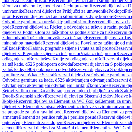
model za uštedu prostora
Rezervni dijelovi za Lučni sifoni, model za u
sifoni za umivaonike, model za uštedu prostora
Rezervni dijelovi za D
umivaonike
Rezervni dijelovi za Priključci za umivaonike
Poklopci
Prik
sifoni
Rezervni dijelovi za Lučni sifoni
Sifoni s dvije komore
Rezervni d
Odvodne garniture za uređaje
Ugradbeni sifoni
Rezervni dijelovi za Ug
poda
Rezervni dijelovi za Rješenja odvodnje za tuševe u razini poda
Tu
dijelovi za Podni sifoni za tuš
Pribor za podne sifone za tuš
Rezervni di
zidne odvode
Tuš kade i površine za tuširanje
Rezervni dijelovi za Tuš 
mineralnog materijala
Rezervni dijelovi za Površine za tuširanje od mi
tuš kada
Pribor
Kabine, pregradne stijene i vrata za tuš prostor
Rezervni 
dijelovi za Pregradne stijene za tuš prostor
Vrata za tuš prostor
Rezervni
odlaganje za niše za tuševe
Kutije za odlaganje za niše
Rezervni dijelov
za tuš kade, d52
S poklopcem odvoda
Rezervni dijelovi za S poklopc
za tuš kade, d90
S poklopcem odvoda
Rezervni dijelovi za S poklopc
garniture za tuš kade Sestra
Rezervni dijelovi za Odvodne garniture za
Odvodne garniture za kade, d52
S aktiviranjem odvrtanjem
Rezervni di
odvrtanjem
S aktiviranjem odvrtanjem i priključkom vode
Rezervni dij
Setovi za finu montažu aktiviranja odvrtanjem i priključka vode
S akti
Duofix
Sistemski zidovi
Rezervni dijelovi za Sistemski zidovi
Nosive k
školjke
Rezervni dijelovi za Elementi za WC školjke
Elementi za umiv
dijelovi za Elementi za pisoare
Elementi za tuševe sa zidnim odvodom
za pregrade za tuš u ravnini poda
Rezervni dijelovi za Elementi za pre
armature
Elementi za perilice rublja i perilice posuđa
Rezervni dijelovi 
opterećenja
Elementi za sudopere
Rezervni dijelovi za Elementi za sud
elementi
Rezervni dijelovi za Montažni elementi
Elementi za WC školj