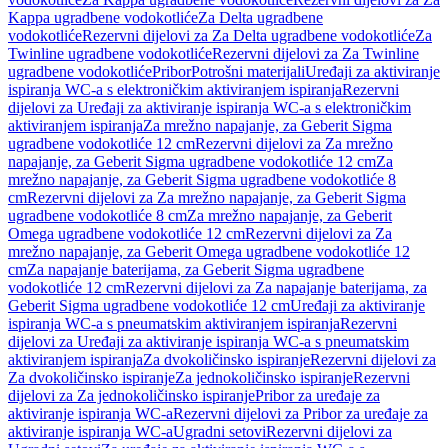
Kappa ugradbene vodokotliće
Za Delta ugradbene
vodokotliće
Rezervni dijelovi za Za Delta ugradbene vodokotliće
Za
Twinline ugradbene vodokotliće
Rezervni dijelovi za Za Twinline
ugradbene vodokotliće
Pribor
Potrošni materijali
Uređaji za aktiviranje
ispiranja WC-a s elektroničkim aktiviranjem ispiranja
Rezervni
dijelovi za Uređaji za aktiviranje ispiranja WC-a s elektroničkim
aktiviranjem ispiranja
Za mrežno napajanje, za Geberit Sigma
ugradbene vodokotliće 12 cm
Rezervni dijelovi za Za mrežno
napajanje, za Geberit Sigma ugradbene vodokotliće 12 cm
Za
mrežno napajanje, za Geberit Sigma ugradbene vodokotliće 8
cm
Rezervni dijelovi za Za mrežno napajanje, za Geberit Sigma
ugradbene vodokotliće 8 cm
Za mrežno napajanje, za Geberit
Omega ugradbene vodokotliće 12 cm
Rezervni dijelovi za Za
mrežno napajanje, za Geberit Omega ugradbene vodokotliće 12
cm
Za napajanje baterijama, za Geberit Sigma ugradbene
vodokotliće 12 cm
Rezervni dijelovi za Za napajanje baterijama, za
Geberit Sigma ugradbene vodokotliće 12 cm
Uređaji za aktiviranje
ispiranja WC-a s pneumatskim aktiviranjem ispiranja
Rezervni
dijelovi za Uređaji za aktiviranje ispiranja WC-a s pneumatskim
aktiviranjem ispiranja
Za dvokoličinsko ispiranje
Rezervni dijelovi za
Za dvokoličinsko ispiranje
Za jednokoličinsko ispiranje
Rezervni
dijelovi za Za jednokoličinsko ispiranje
Pribor za uređaje za
aktiviranje ispiranja WC-a
Rezervni dijelovi za Pribor za uređaje za
aktiviranje ispiranja WC-a
Ugradni setovi
Rezervni dijelovi za