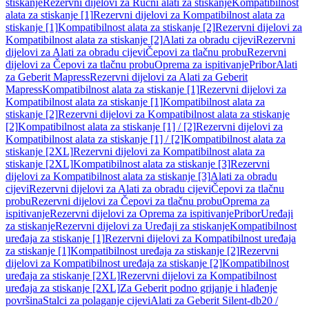
stiskanje
Rezervni dijelovi za Ručni alati za stiskanje
Kompatibilnost
alata za stiskanje [1]
Rezervni dijelovi za Kompatibilnost alata za
stiskanje [1]
Kompatibilnost alata za stiskanje [2]
Rezervni dijelovi za
Kompatibilnost alata za stiskanje [2]
Alati za obradu cijevi
Rezervni
dijelovi za Alati za obradu cijevi
Čepovi za tlačnu probu
Rezervni
dijelovi za Čepovi za tlačnu probu
Oprema za ispitivanje
Pribor
Alati
za Geberit Mapress
Rezervni dijelovi za Alati za Geberit
Mapress
Kompatibilnost alata za stiskanje [1]
Rezervni dijelovi za
Kompatibilnost alata za stiskanje [1]
Kompatibilnost alata za
stiskanje [2]
Rezervni dijelovi za Kompatibilnost alata za stiskanje
[2]
Kompatibilnost alata za stiskanje [1] / [2]
Rezervni dijelovi za
Kompatibilnost alata za stiskanje [1] / [2]
Kompatibilnost alata za
stiskanje [2XL]
Rezervni dijelovi za Kompatibilnost alata za
stiskanje [2XL]
Kompatibilnost alata za stiskanje [3]
Rezervni
dijelovi za Kompatibilnost alata za stiskanje [3]
Alati za obradu
cijevi
Rezervni dijelovi za Alati za obradu cijevi
Čepovi za tlačnu
probu
Rezervni dijelovi za Čepovi za tlačnu probu
Oprema za
ispitivanje
Rezervni dijelovi za Oprema za ispitivanje
Pribor
Uređaji
za stiskanje
Rezervni dijelovi za Uređaji za stiskanje
Kompatibilnost
uređaja za stiskanje [1]
Rezervni dijelovi za Kompatibilnost uređaja
za stiskanje [1]
Kompatibilnost uređaja za stiskanje [2]
Rezervni
dijelovi za Kompatibilnost uređaja za stiskanje [2]
Kompatibilnost
uređaja za stiskanje [2XL]
Rezervni dijelovi za Kompatibilnost
uređaja za stiskanje [2XL]
Za Geberit podno grijanje i hlađenje
površina
Stalci za polaganje cijevi
Alati za Geberit Silent-db20 /