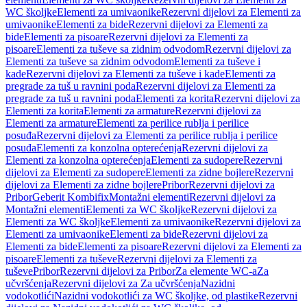
WC školjke
Elementi za umivaonike
Rezervni dijelovi za Elementi za
umivaonike
Elementi za bide
Rezervni dijelovi za Elementi za
bide
Elementi za pisoare
Rezervni dijelovi za Elementi za
pisoare
Elementi za tuševe sa zidnim odvodom
Rezervni dijelovi za
Elementi za tuševe sa zidnim odvodom
Elementi za tuševe i
kade
Rezervni dijelovi za Elementi za tuševe i kade
Elementi za
pregrade za tuš u ravnini poda
Rezervni dijelovi za Elementi za
pregrade za tuš u ravnini poda
Elementi za korita
Rezervni dijelovi za
Elementi za korita
Elementi za armature
Rezervni dijelovi za
Elementi za armature
Elementi za perilice rublja i perilice
posuđa
Rezervni dijelovi za Elementi za perilice rublja i perilice
posuđa
Elementi za konzolna opterećenja
Rezervni dijelovi za
Elementi za konzolna opterećenja
Elementi za sudopere
Rezervni
dijelovi za Elementi za sudopere
Elementi za zidne bojlere
Rezervni
dijelovi za Elementi za zidne bojlere
Pribor
Rezervni dijelovi za
Pribor
Geberit Kombifix
Montažni elementi
Rezervni dijelovi za
Montažni elementi
Elementi za WC školjke
Rezervni dijelovi za
Elementi za WC školjke
Elementi za umivaonike
Rezervni dijelovi za
Elementi za umivaonike
Elementi za bide
Rezervni dijelovi za
Elementi za bide
Elementi za pisoare
Rezervni dijelovi za Elementi za
pisoare
Elementi za tuševe
Rezervni dijelovi za Elementi za
tuševe
Pribor
Rezervni dijelovi za Pribor
Za elemente WC-a
Za
učvršćenja
Rezervni dijelovi za Za učvršćenja
Nazidni
vodokotlići
Nazidni vodokotlići za WC školjke, od plastike
Rezervni