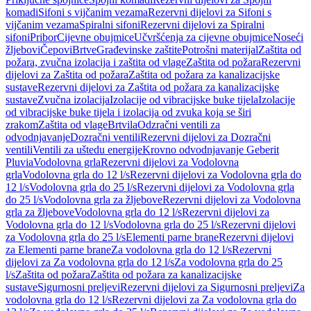
komadi
Sifoni s vijčanim vezama
Rezervni dijelovi za Sifoni s
vijčanim vezama
Spiralni sifoni
Rezervni dijelovi za Spiralni
sifoni
Pribor
Cijevne obujmice
Učvršćenja za cijevne obujmice
Noseći
žljebovi
Čepovi
Brtve
Građevinske zaštite
Potrošni materijal
Zaštita od
požara, zvučna izolacija i zaštita od vlage
Zaštita od požara
Rezervni
dijelovi za Zaštita od požara
Zaštita od požara za kanalizacijske
sustave
Rezervni dijelovi za Zaštita od požara za kanalizacijske
sustave
Zvučna izolacija
Izolacije od vibracijske buke tijela
Izolacije
od vibracijske buke tijela i izolacija od zvuka koja se širi
zrakom
Zaštita od vlage
Brtvila
Odzračni ventili za
odvodnjavanje
Dozračni ventili
Rezervni dijelovi za Dozračni
ventili
Ventili za uštedu energije
Krovno odvodnjavanje Geberit
Pluvia
Vodolovna grla
Rezervni dijelovi za Vodolovna
grla
Vodolovna grla do 12 l/s
Rezervni dijelovi za Vodolovna grla do
12 l/s
Vodolovna grla do 25 l/s
Rezervni dijelovi za Vodolovna grla
do 25 l/s
Vodolovna grla za žljebove
Rezervni dijelovi za Vodolovna
grla za žljebove
Vodolovna grla do 12 l/s
Rezervni dijelovi za
Vodolovna grla do 12 l/s
Vodolovna grla do 25 l/s
Rezervni dijelovi
za Vodolovna grla do 25 l/s
Elementi parne brane
Rezervni dijelovi
za Elementi parne brane
Za vodolovna grla do 12 l/s
Rezervni
dijelovi za Za vodolovna grla do 12 l/s
Za vodolovna grla do 25
l/s
Zaštita od požara
Zaštita od požara za kanalizacijske
sustave
Sigurnosni preljevi
Rezervni dijelovi za Sigurnosni preljevi
Za
vodolovna grla do 12 l/s
Rezervni dijelovi za Za vodolovna grla do