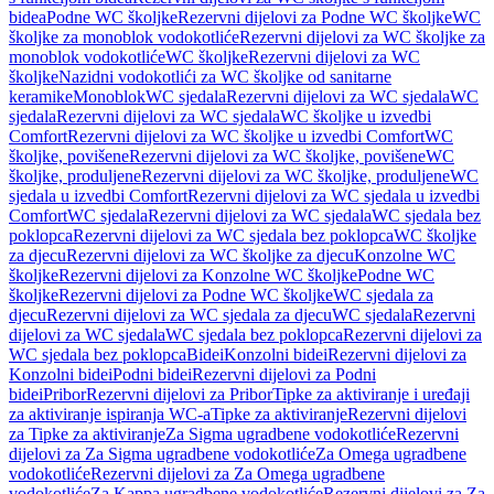
bidea
Podne WC školjke
Rezervni dijelovi za Podne WC školjke
WC
školjke za monoblok vodokotliće
Rezervni dijelovi za WC školjke za
monoblok vodokotliće
WC školjke
Rezervni dijelovi za WC
školjke
Nazidni vodokotlići za WC školjke od sanitarne
keramike
Monoblok
WC sjedala
Rezervni dijelovi za WC sjedala
WC
sjedala
Rezervni dijelovi za WC sjedala
WC školjke u izvedbi
Comfort
Rezervni dijelovi za WC školjke u izvedbi Comfort
WC
školjke, povišene
Rezervni dijelovi za WC školjke, povišene
WC
školjke, produljene
Rezervni dijelovi za WC školjke, produljene
WC
sjedala u izvedbi Comfort
Rezervni dijelovi za WC sjedala u izvedbi
Comfort
WC sjedala
Rezervni dijelovi za WC sjedala
WC sjedala bez
poklopca
Rezervni dijelovi za WC sjedala bez poklopca
WC školjke
za djecu
Rezervni dijelovi za WC školjke za djecu
Konzolne WC
školjke
Rezervni dijelovi za Konzolne WC školjke
Podne WC
školjke
Rezervni dijelovi za Podne WC školjke
WC sjedala za
djecu
Rezervni dijelovi za WC sjedala za djecu
WC sjedala
Rezervni
dijelovi za WC sjedala
WC sjedala bez poklopca
Rezervni dijelovi za
WC sjedala bez poklopca
Bidei
Konzolni bidei
Rezervni dijelovi za
Konzolni bidei
Podni bidei
Rezervni dijelovi za Podni
bidei
Pribor
Rezervni dijelovi za Pribor
Tipke za aktiviranje i uređaji
za aktiviranje ispiranja WC-a
Tipke za aktiviranje
Rezervni dijelovi
za Tipke za aktiviranje
Za Sigma ugradbene vodokotliće
Rezervni
dijelovi za Za Sigma ugradbene vodokotliće
Za Omega ugradbene
vodokotliće
Rezervni dijelovi za Za Omega ugradbene
vodokotliće
Za Kappa ugradbene vodokotliće
Rezervni dijelovi za Za