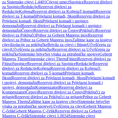
za Sistemske cijevi 1.4401
Cijevni umeci
Spojnice
Rezervni dijelovi
za Spojnice
Redukcije
Rezervni dijelovi za
Redukcije
Koljena
Rezervni dijelovi za Koljena
T-komadi
Rezervni
dijelovi za T-komadi
Prijelazni komadi, fiksni
Rezervni dijelovi za
Prijelazni komadi, fiksni
Prijelazni komadi i spojnice,
demontažni
Rezervni dijelovi za Prijelazni komadi i spojnice,
demontažni
Čepovi
Rezervni dijelovi za Čepovi
Priključci
Rezervni
dijelovi za Priključci
Pribor za Geberit Mapress inox
Rezervni
dijelovi za Pribor za Geberit Mapress inox
Zaštitne kape za krajeve
cijevi
Izolacije za priključke
Brtvila za cijevi i fitinge
Učvršćenja za
cijevi
Učvršćenja za priključke
Rezervni dijelovi za Učvršćenja za
priključke
Sistemske brtve
Set vijaka za prirubničke spojeve
Geberit
Mapress Therm
Sistemske cijevi Therm
Fitinzi
Rezervni dijelovi za
Fitinzi
Spojnice
Rezervni dijelovi za Spojnice
Redukcije
Rezervni
dijelovi za Redukcije
Koljena
Rezervni dijelovi za Koljena
T-
komadi
Rezervni dijelovi za T-komadi
Prijelazni komadi,
fiksni
Rezervni dijelovi za Prijelazni komadi, fiksni
Prijelazni komadi
i spojevi, demontažni
Rezervni dijelovi za Prijelazni komadi i
spojevi, demontažni
Kompenzatori
Rezervni dijelovi za
Kompenzatori
Čepovi
Rezervni dijelovi za Čepovi
Priključci za
grijanje
Rezervni dijelovi za Priključci za grijanje
Pribor za Geberit
Mapress Therm
Zaštitne kape za krajeve cijevi
Sistemske brtve
Set
vijaka za prirubničke spojeve
Učvršćenja za cijevi
Geberit Mapress
C-čelik
Geberit Mapress C-čelik
Rezervni dijelovi za Geberit
Mapress C-čelik
Sistemske cijevi 1.0034
Sistemske cijevi