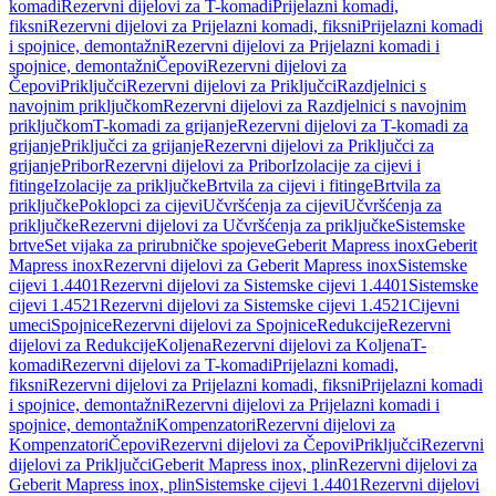
komadi
Rezervni dijelovi za T-komadi
Prijelazni komadi,
fiksni
Rezervni dijelovi za Prijelazni komadi, fiksni
Prijelazni komadi
i spojnice, demontažni
Rezervni dijelovi za Prijelazni komadi i
spojnice, demontažni
Čepovi
Rezervni dijelovi za
Čepovi
Priključci
Rezervni dijelovi za Priključci
Razdjelnici s
navojnim priključkom
Rezervni dijelovi za Razdjelnici s navojnim
priključkom
T-komadi za grijanje
Rezervni dijelovi za T-komadi za
grijanje
Priključci za grijanje
Rezervni dijelovi za Priključci za
grijanje
Pribor
Rezervni dijelovi za Pribor
Izolacije za cijevi i
fitinge
Izolacije za priključke
Brtvila za cijevi i fitinge
Brtvila za
priključke
Poklopci za cijevi
Učvršćenja za cijevi
Učvršćenja za
priključke
Rezervni dijelovi za Učvršćenja za priključke
Sistemske
brtve
Set vijaka za prirubničke spojeve
Geberit Mapress inox
Geberit
Mapress inox
Rezervni dijelovi za Geberit Mapress inox
Sistemske
cijevi 1.4401
Rezervni dijelovi za Sistemske cijevi 1.4401
Sistemske
cijevi 1.4521
Rezervni dijelovi za Sistemske cijevi 1.4521
Cijevni
umeci
Spojnice
Rezervni dijelovi za Spojnice
Redukcije
Rezervni
dijelovi za Redukcije
Koljena
Rezervni dijelovi za Koljena
T-
komadi
Rezervni dijelovi za T-komadi
Prijelazni komadi,
fiksni
Rezervni dijelovi za Prijelazni komadi, fiksni
Prijelazni komadi
i spojnice, demontažni
Rezervni dijelovi za Prijelazni komadi i
spojnice, demontažni
Kompenzatori
Rezervni dijelovi za
Kompenzatori
Čepovi
Rezervni dijelovi za Čepovi
Priključci
Rezervni
dijelovi za Priključci
Geberit Mapress inox, plin
Rezervni dijelovi za
Geberit Mapress inox, plin
Sistemske cijevi 1.4401
Rezervni dijelovi