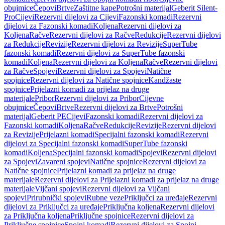
obujmice
Čepovi
Brtve
Zaštitne kape
Potrošni materijal
Geberit Silent-
Pro
Cijevi
Rezervni dijelovi za Cijevi
Fazonski komadi
Rezervni
dijelovi za Fazonski komadi
Koljena
Rezervni dijelovi za
Koljena
Račve
Rezervni dijelovi za Račve
Redukcije
Rezervni dijelovi
za Redukcije
Revizije
Rezervni dijelovi za Revizije
SuperTube
fazonski komadi
Rezervni dijelovi za SuperTube fazonski
komadi
Koljena
Rezervni dijelovi za Koljena
Račve
Rezervni dijelovi
za Račve
Spojevi
Rezervni dijelovi za Spojevi
Natične
spojnice
Rezervni dijelovi za Natične spojnice
Kandžaste
spojnice
Prijelazni komadi za prijelaz na druge
materijale
Pribor
Rezervni dijelovi za Pribor
Cijevne
obujmice
Čepovi
Brtve
Rezervni dijelovi za Brtve
Potrošni
materijal
Geberit PE
Cijevi
Fazonski komadi
Rezervni dijelovi za
Fazonski komadi
Koljena
Račve
Redukcije
Revizije
Rezervni dijelovi
za Revizije
Prijelazni komadi
Specijalni fazonski komadi
Rezervni
dijelovi za Specijalni fazonski komadi
SuperTube fazonski
komadi
Koljena
Specijalni fazonski komadi
Spojevi
Rezervni dijelovi
za Spojevi
Zavareni spojevi
Natične spojnice
Rezervni dijelovi za
Natične spojnice
Prijelazni komadi za prijelaz na druge
materijale
Rezervni dijelovi za Prijelazni komadi za prijelaz na druge
materijale
Vijčani spojevi
Rezervni dijelovi za Vijčani
spojevi
Prirubnički spojevi
Rubne veze
Priključci za uređaje
Rezervni
dijelovi za Priključci za uređaje
Priključna koljena
Rezervni dijelovi
za Priključna koljena
Priključne spojnice
Rezervni dijelovi za
Priključne spojnice
Spojni komadi
Rezervni dijelovi za Spojni