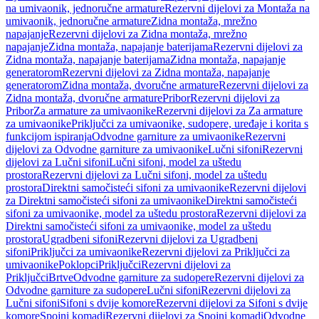
na umivaonik, jednoručne armature
Rezervni dijelovi za Montaža na
umivaonik, jednoručne armature
Zidna montaža, mrežno
napajanje
Rezervni dijelovi za Zidna montaža, mrežno
napajanje
Zidna montaža, napajanje baterijama
Rezervni dijelovi za
Zidna montaža, napajanje baterijama
Zidna montaža, napajanje
generatorom
Rezervni dijelovi za Zidna montaža, napajanje
generatorom
Zidna montaža, dvoručne armature
Rezervni dijelovi za
Zidna montaža, dvoručne armature
Pribor
Rezervni dijelovi za
Pribor
Za armature za umivaonike
Rezervni dijelovi za Za armature
za umivaonike
Priključci za umivaonike, sudopere, uređaje i korita s
funkcijom ispiranja
Odvodne garniture za umivaonike
Rezervni
dijelovi za Odvodne garniture za umivaonike
Lučni sifoni
Rezervni
dijelovi za Lučni sifoni
Lučni sifoni, model za uštedu
prostora
Rezervni dijelovi za Lučni sifoni, model za uštedu
prostora
Direktni samočisteći sifoni za umivaonike
Rezervni dijelovi
za Direktni samočisteći sifoni za umivaonike
Direktni samočisteći
sifoni za umivaonike, model za uštedu prostora
Rezervni dijelovi za
Direktni samočisteći sifoni za umivaonike, model za uštedu
prostora
Ugradbeni sifoni
Rezervni dijelovi za Ugradbeni
sifoni
Priključci za umivaonike
Rezervni dijelovi za Priključci za
umivaonike
Poklopci
Priključci
Rezervni dijelovi za
Priključci
Brtve
Odvodne garniture za sudopere
Rezervni dijelovi za
Odvodne garniture za sudopere
Lučni sifoni
Rezervni dijelovi za
Lučni sifoni
Sifoni s dvije komore
Rezervni dijelovi za Sifoni s dvije
komore
Spojni komadi
Rezervni dijelovi za Spojni komadi
Odvodne