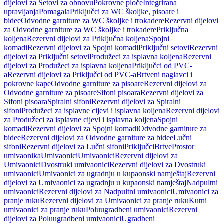
dijelovi za Setovi za obnovu
Pokrovne ploče
Integrirana
upravljanja
Pomagala
Priključci za WC školjke, pisoare i
bidee
Odvodne garniture za WC školjke i trokadere
Rezervni dijelovi
za Odvodne garniture za WC školjke i trokadere
Priključna
koljena
Rezervni dijelovi za Priključna koljena
Spojni
komadi
Rezervni dijelovi za Spojni komadi
Priključni setovi
Rezervni
dijelovi za Priključni setovi
Produžeci za isplavna koljena
Rezervni
dijelovi za Produžeci za isplavna koljena
Priključci od PVC-
a
Rezervni dijelovi za Priključci od PVC-a
Brtveni naglavci i
pokrovne kape
Odvodne garniture za pisoare
Rezervni dijelovi za
Odvodne garniture za pisoare
Sifoni pisoara
Rezervni dijelovi za
Sifoni pisoara
Spiralni sifoni
Rezervni dijelovi za Spiralni
sifoni
Produžeci za isplavne cijevi i isplavna koljena
Rezervni dijelovi
za Produžeci za isplavne cijevi i isplavna koljena
Spojni
komadi
Rezervni dijelovi za Spojni komadi
Odvodne garniture za
bidee
Rezervni dijelovi za Odvodne garniture za bidee
Lučni
sifoni
Rezervni dijelovi za Lučni sifoni
Priključci
Brtve
Prostor
umivaonika
Umivaonici
Umivaonici
Rezervni dijelovi za
Umivaonici
Dvostruki umivaonici
Rezervni dijelovi za Dvostruki
umivaonici
Umivaonici za ugradnju u kupaonski namještaj
Rezervni
dijelovi za Umivaonici za ugradnju u kupaonski namještaj
Nadpultni
umivaonici
Rezervni dijelovi za Nadpultni umivaonici
Umivaonici za
pranje ruku
Rezervni dijelovi za Umivaonici za pranje ruku
Kutni
umivaonici za pranje ruku
Poluugradbeni umivaonici
Rezervni
dijelovi za Poluugradbeni umivaonici
Ugradbeni