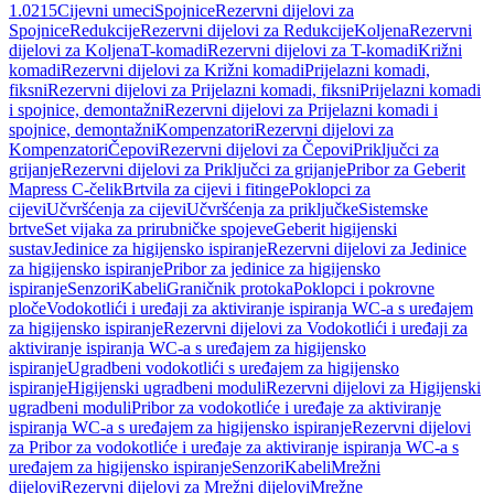
1.0215
Cijevni umeci
Spojnice
Rezervni dijelovi za
Spojnice
Redukcije
Rezervni dijelovi za Redukcije
Koljena
Rezervni
dijelovi za Koljena
T-komadi
Rezervni dijelovi za T-komadi
Križni
komadi
Rezervni dijelovi za Križni komadi
Prijelazni komadi,
fiksni
Rezervni dijelovi za Prijelazni komadi, fiksni
Prijelazni komadi
i spojnice, demontažni
Rezervni dijelovi za Prijelazni komadi i
spojnice, demontažni
Kompenzatori
Rezervni dijelovi za
Kompenzatori
Čepovi
Rezervni dijelovi za Čepovi
Priključci za
grijanje
Rezervni dijelovi za Priključci za grijanje
Pribor za Geberit
Mapress C-čelik
Brtvila za cijevi i fitinge
Poklopci za
cijevi
Učvršćenja za cijevi
Učvršćenja za priključke
Sistemske
brtve
Set vijaka za prirubničke spojeve
Geberit higijenski
sustav
Jedinice za higijensko ispiranje
Rezervni dijelovi za Jedinice
za higijensko ispiranje
Pribor za jedinice za higijensko
ispiranje
Senzori
Kabeli
Graničnik protoka
Poklopci i pokrovne
ploče
Vodokotlići i uređaji za aktiviranje ispiranja WC-a s uređajem
za higijensko ispiranje
Rezervni dijelovi za Vodokotlići i uređaji za
aktiviranje ispiranja WC-a s uređajem za higijensko
ispiranje
Ugradbeni vodokotlići s uređajem za higijensko
ispiranje
Higijenski ugradbeni moduli
Rezervni dijelovi za Higijenski
ugradbeni moduli
Pribor za vodokotliće i uređaje za aktiviranje
ispiranja WC-a s uređajem za higijensko ispiranje
Rezervni dijelovi
za Pribor za vodokotliće i uređaje za aktiviranje ispiranja WC-a s
uređajem za higijensko ispiranje
Senzori
Kabeli
Mrežni
dijelovi
Rezervni dijelovi za Mrežni dijelovi
Mrežne