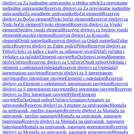
dijelovi za Za nadpultne umivaonike u obliku zdjele
Za pravokutne
nadpultne umivaonike
Rezervni dijelovi za Za pravokutne nadpultne
umivaonike
Za ugradbene umivaonike
Bočni elementi
Rezervni
dijelovi za Bočni elementi
Niski bočni elementi
Rezervni dijelovi za
Niski bočni elementi
Visoki elementi
Rezervni dijelovi za Visoki
elementi
Srednje visoki elementi
Rezervni dijelovi za Srednje visoki
elementi
Konzolni elementi
Rezervni dijelovi za Konzolni
elementi
Ostali namještaj
Rezervni dijelovi za Ostali namještaj
Zidne
police
Rezervni dijelovi za Zidne police
Pribor
Rezervni dijelovi za
Pribor
Ulošci za ladice i kutije za odlaganje stvari
Držači ručnika i
vješalice za ručnike
Elementi rasvjete
Ručke
Setovi nogu
Magnetne
ploče
Utičnice
Rezervni dijelovi za Utičnice
Ostali pribor
Ogledala i
elementi s ogledalom
Ogledala
Rezervni dijelovi za Ogledala
S
integriranom rasvjetom
Rezervni dijelovi za S integriranom
rasvjetom
Bez integrirane rasvjete
Elementi s ogledalom
Rezervni
dijelovi za Elementi s ogledalom
S integriranom rasvjetom
Rezervni
dijelovi za S integriranom rasvjetom
Bez integrirane rasvjete
Rezervni
dijelovi za Bez integrirane rasvjete
Pribor
Elementi
rasvjete
Ručke
Ostali pribor
Utičnice
Armature
Armature za
umivaonike
Rezervni dijelovi za Armature za umivaonike
Montaža
na umivaonik, mrežno napajanje
Rezervni dijelovi za Montaža na
umivaonik, mrežno napajanje
Montaža na umivaonik, napajanje
baterijama
Rezervni dijelovi za Montaža na umivaonik, napajanje
baterijama
Montaža na umivaonik, napajanje generatorom
Rezervni
dijelovi za Montaža na umivaonik, napajanje generatorom
Montaža