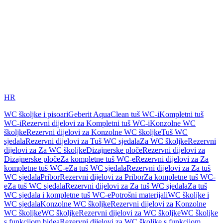
HR
WC školjke i pisoari
Geberit AquaClean tuš WC-i
Kompletni tuš
WC-i
Rezervni dijelovi za Kompletni tuš WC-i
Konzolne WC
školjke
Rezervni dijelovi za Konzolne WC školjke
Tuš WC
sjedala
Rezervni dijelovi za Tuš WC sjedala
Za WC školjke
Rezervni
dijelovi za Za WC školjke
Dizajnerske ploče
Rezervni dijelovi za
Dizajnerske ploče
Za kompletne tuš WC-e
Rezervni dijelovi za Za
kompletne tuš WC-e
Za tuš WC sjedala
Rezervni dijelovi za Za tuš
WC sjedala
Pribor
Rezervni dijelovi za Pribor
Za kompletne tuš WC-
e
Za tuš WC sjedala
Rezervni dijelovi za Za tuš WC sjedala
Za tuš
WC sjedala i kompletne tuš WC-e
Potrošni materijali
WC školjke i
WC sjedala
Konzolne WC školjke
Rezervni dijelovi za Konzolne
WC školjke
WC školjke
Rezervni dijelovi za WC školjke
WC školjke
s funkcijom bidea
Rezervni dijelovi za WC školjke s funkcijom