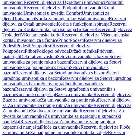
umivaonici
Rezervni dijelovi za Ugradbeni umivaonici
Podpultni
umivaonici
Rezervni dijelovi za Podpultni umivaonici
Kutni
umivaonici
Umivaonici u izvedbi Comfort
Umivaonici za
djecu
Umivaonici
Korita za pranje ruku
Ostali umivaonici
Rezervni
dijelovi za Ostali umivaonici
Korita s funkcijom ispiranja
Rezervni
dijelovi za Korita s funkcijom ispiranja
Trokaderi
Rezervni dijelovi za
Trokaderi
Višenamjenska korita
Rezervni dijelovi za Višenamjenska
korita
Umivaonici za učionice
Pribor
Podesti
Rezervni dijelovi za
Podesti
Podesti
Polupodesti
Rezervni dijelovi za
Polupodesti
Pribor
Poklopci odvoda
Držači ručnika
Pričvrsni
materijali
Dekorativni zasloni
Setovi umivaonika s bazom
Setovi
umivaonika za pranje ruku s bazom
Rezervni dijelovi za Setovi
umivaonika za pranje ruku s bazom
Setovi umivaonika s
bazom
Rezervni dijelovi za Setovi umivaonika s bazom
Setovi
ugradnog umivaonika s bazom
Rezervni dijelovi za Setovi ugradnog
umivaonika s bazom
Setovi ugradbenih umivaonika s
bazom
Rezervni dijelovi za Setovi ugradbenih umivaonika s
bazom
Kupaonski namještaj
Baze za umivaonike
Rezervni dijelovi za
Baze za umivaonike
Za umivaonike za pranje ruku
Rezervni dijelovi
za Za umivaonike za pranje ruku
Za umivaonike
Rezervni dijelovi za
Za umivaonike
Za dvostruke umivaonike
Rezervni dijelovi za Za
dvostruke umivaonike
Za umivaonike za ugradnju u kupaonski
namještaj
Rezervni dijelovi za Za umivaonike za ugradnju u
kupaonski namještaj
Ploče za umivaonike
Rezervni dijelovi za Ploče
za umivaonike
Za nadpultne umivaonike u obliku zdjele
Rezervni