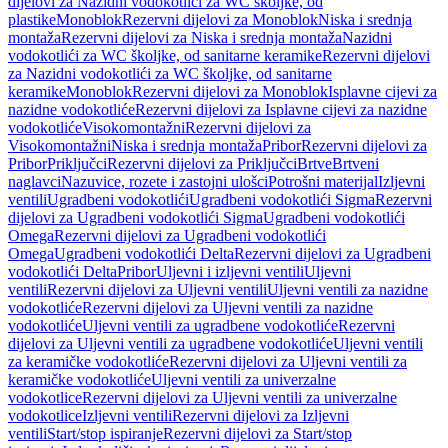
dijelovi za Nazidni vodokotlići za WC školjke, od
plastike
Monoblok
Rezervni dijelovi za Monoblok
Niska i srednja
montaža
Rezervni dijelovi za Niska i srednja montaža
Nazidni
vodokotlići za WC školjke, od sanitarne keramike
Rezervni dijelovi
za Nazidni vodokotlići za WC školjke, od sanitarne
keramike
Monoblok
Rezervni dijelovi za Monoblok
Isplavne cijevi za
nazidne vodokotliće
Rezervni dijelovi za Isplavne cijevi za nazidne
vodokotliće
Visokomontažni
Rezervni dijelovi za
Visokomontažni
Niska i srednja montaža
Pribor
Rezervni dijelovi za
Pribor
Priključci
Rezervni dijelovi za Priključci
Brtve
Brtveni
naglavci
Nazuvice, rozete i zastojni ulošci
Potrošni materijal
Izljevni
ventili
Ugradbeni vodokotlići
Ugradbeni vodokotlići Sigma
Rezervni
dijelovi za Ugradbeni vodokotlići Sigma
Ugradbeni vodokotlići
Omega
Rezervni dijelovi za Ugradbeni vodokotlići
Omega
Ugradbeni vodokotlići Delta
Rezervni dijelovi za Ugradbeni
vodokotlići Delta
Pribor
Uljevni i izljevni ventili
Uljevni
ventili
Rezervni dijelovi za Uljevni ventili
Uljevni ventili za nazidne
vodokotliće
Rezervni dijelovi za Uljevni ventili za nazidne
vodokotliće
Uljevni ventili za ugradbene vodokotliće
Rezervni
dijelovi za Uljevni ventili za ugradbene vodokotliće
Uljevni ventili
za keramičke vodokotliće
Rezervni dijelovi za Uljevni ventili za
keramičke vodokotliće
Uljevni ventili za univerzalne
vodokotlice
Rezervni dijelovi za Uljevni ventili za univerzalne
vodokotlice
Izljevni ventili
Rezervni dijelovi za Izljevni
ventili
Start/stop ispiranje
Rezervni dijelovi za Start/stop