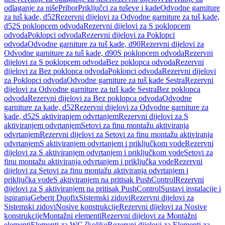
odlaganje za niše
Pribor
Priključci za tuševe i kade
Odvodne garniture
za tuš kade, d52
Rezervni dijelovi za Odvodne garniture za tuš kade,
d52
S poklopcem odvoda
Rezervni dijelovi za S poklopcem
odvoda
Poklopci odvoda
Rezervni dijelovi za Poklopci
odvoda
Odvodne garniture za tuš kade, d90
Rezervni dijelovi za
Odvodne garniture za tuš kade, d90
S poklopcem odvoda
Rezervni
dijelovi za S poklopcem odvoda
Bez poklopca odvoda
Rezervni
dijelovi za Bez poklopca odvoda
Poklopci odvoda
Rezervni dijelovi
za Poklopci odvoda
Odvodne garniture za tuš kade Sestra
Rezervni
dijelovi za Odvodne garniture za tuš kade Sestra
Bez poklopca
odvoda
Rezervni dijelovi za Bez poklopca odvoda
Odvodne
garniture za kade, d52
Rezervni dijelovi za Odvodne garniture za
kade, d52
S aktiviranjem odvrtanjem
Rezervni dijelovi za S
aktiviranjem odvrtanjem
Setovi za finu montažu aktiviranja
odvrtanjem
Rezervni dijelovi za Setovi za finu montažu aktiviranja
odvrtanjem
S aktiviranjem odvrtanjem i priključkom vode
Rezervni
dijelovi za S aktiviranjem odvrtanjem i priključkom vode
Setovi za
finu montažu aktiviranja odvrtanjem i priključka vode
Rezervni
dijelovi za Setovi za finu montažu aktiviranja odvrtanjem i
priključka vode
S aktiviranjem na pritisak PushControl
Rezervni
dijelovi za S aktiviranjem na pritisak PushControl
Sustavi instalacije i
ispiranja
Geberit Duofix
Sistemski zidovi
Rezervni dijelovi za
Sistemski zidovi
Nosive konstrukcije
Rezervni dijelovi za Nosive
konstrukcije
Montažni elementi
Rezervni dijelovi za Montažni
elementi
Elementi za WC školjke
Rezervni dijelovi za Elementi za