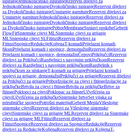
ispiranje
Jednokoličinsko ispiranje
Rezervni dijelovi za
Jednokoličinsko ispiranje
Dvokoličinsko ispiranje
Rezervni dijelovi
za Dvokoličinsko ispiranje
Unutarnje garniture
Rezervni dijelovi za
Unutarnje garniture
Jednokoličinsko ispiranje
Rezervni dijelovi za
Jednokoličinsko ispiranje
Dvokoličinsko ispiranje
Rezervni dijelovi
za Dvokoličinsko ispiranje
Pribor
Membrane
Sustavi opskrbe
Geberit
FlowFit
Sistemske cijevi ML
Sistemske cijevi za grijanje
ML
Sistemske cijevi SL
Fitinzi
Rezervni dijelovi za
Fitinzi
Spojnice
Redukcije
Koljena
T-komadi
Prijelazni komadi,
fiksni
Prijelazni komadi i spojnice, demontažni
Rezervni dijelovi za
Prijelazni komadi i spojnice, demontažni
Čepovi
Priključci
Rezervni
dijelovi za Priključci
Razdjelnici s navojnim priključkom
Rezervni
dijelovi za Razdjelnici s navojnim priključkom
Razdjelnik s
priključkom za stiskanje
T-komadi za grijanje
Prijelazni komadi i
spojevi za grijanje, demontažni
Priključci za grijanje
Rezervni dijelovi
za Priključci za grijanje
Pribor
Izolacije za cijevi i fitinge
Izolacije za
priključke
Brtvila za cijevi i fitinge
Brtvila za priključke
Brtve za
fitinge
Poklopci za cijevi
Poklopac za fitinge
Učvršćenja za
cijevi
Učvršćenja za priključke
Sistemske brtve
Set vijaka za
prirubničke spojeve
Potrošni materijal
Geberit Mepla
Višeslojne
sistemske cijevi
Rezervni dijelovi za Višeslojne sistemske
cijevi
Sistemske cijevi za grijanje ML
Rezervni dijelovi za Sistemske
cijevi za grijanje ML
Fitinzi
Rezervni dijelovi za
Fitinzi
Spojnice
Rezervni dijelovi za Spojnice
Redukcije
Rezervni
dijelovi za Redukcije
Koljena
Rezervni dijelovi za Koljena
T-