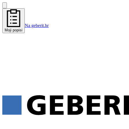
Na geberit.hr
Moji popisi