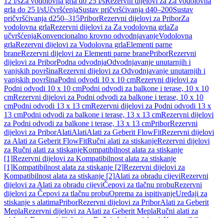
12 l/s
Za vodolovna grla do 25 l/s
Rezervni dijelovi za Za vodolovna
grla do 25 l/s
Učvršćenja
Sustav pričvršćivanja d40–200
Sustav
pričvršćivanja d250–315
Pribor
Rezervni dijelovi za Pribor
Za
vodolovna grla
Rezervni dijelovi za Za vodolovna grla
Za
učvršćenja
Konvencionalno krovno odvodnjavanje
Vodolovna
grla
Rezervni dijelovi za Vodolovna grla
Elementi parne
brane
Rezervni dijelovi za Elementi parne brane
Pribor
Rezervni
dijelovi za Pribor
Podna odvodnja
Odvodnjavanje unutarnjih i
vanjskih površina
Rezervni dijelovi za Odvodnjavanje unutarnjih i
vanjskih površina
Podni odvodi 10 x 10 cm
Rezervni dijelovi za
Podni odvodi 10 x 10 cm
Podni odvodi za balkone i terase, 10 x 10
cm
Rezervni dijelovi za Podni odvodi za balkone i terase, 10 x 10
cm
Podni odvodi 13 x 13 cm
Rezervni dijelovi za Podni odvodi 13 x
13 cm
Podni odvodi za balkone i terase, 13 x 13 cm
Rezervni dijelovi
za Podni odvodi za balkone i terase, 13 x 13 cm
Pribor
Rezervni
dijelovi za Pribor
Alati
Alati
Alati za Geberit FlowFit
Rezervni dijelovi
za Alati za Geberit FlowFit
Ručni alati za stiskanje
Rezervni dijelovi
za Ručni alati za stiskanje
Kompatibilnost alata za stiskanje
[1]
Rezervni dijelovi za Kompatibilnost alata za stiskanje
[1]
Kompatibilnost alata za stiskanje [2]
Rezervni dijelovi za
Kompatibilnost alata za stiskanje [2]
Alati za obradu cijevi
Rezervni
dijelovi za Alati za obradu cijevi
Čepovi za tlačnu probu
Rezervni
dijelovi za Čepovi za tlačnu probu
Oprema za ispitivanje
Uređaji za
stiskanje s alatima
Pribor
Rezervni dijelovi za Pribor
Alati za Geberit
Mepla
Rezervni dijelovi za Alati za Geberit Mepla
Ručni alati za