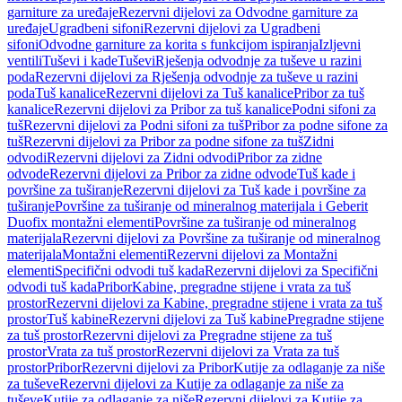
garniture za uređaje
Rezervni dijelovi za Odvodne garniture za
uređaje
Ugradbeni sifoni
Rezervni dijelovi za Ugradbeni
sifoni
Odvodne garniture za korita s funkcijom ispiranja
Izljevni
ventili
Tuševi i kade
Tuševi
Rješenja odvodnje za tuševe u razini
poda
Rezervni dijelovi za Rješenja odvodnje za tuševe u razini
poda
Tuš kanalice
Rezervni dijelovi za Tuš kanalice
Pribor za tuš
kanalice
Rezervni dijelovi za Pribor za tuš kanalice
Podni sifoni za
tuš
Rezervni dijelovi za Podni sifoni za tuš
Pribor za podne sifone za
tuš
Rezervni dijelovi za Pribor za podne sifone za tuš
Zidni
odvodi
Rezervni dijelovi za Zidni odvodi
Pribor za zidne
odvode
Rezervni dijelovi za Pribor za zidne odvode
Tuš kade i
površine za tuširanje
Rezervni dijelovi za Tuš kade i površine za
tuširanje
Površine za tuširanje od mineralnog materijala i Geberit
Duofix montažni elementi
Površine za tuširanje od mineralnog
materijala
Rezervni dijelovi za Površine za tuširanje od mineralnog
materijala
Montažni elementi
Rezervni dijelovi za Montažni
elementi
Specifični odvodi tuš kada
Rezervni dijelovi za Specifični
odvodi tuš kada
Pribor
Kabine, pregradne stijene i vrata za tuš
prostor
Rezervni dijelovi za Kabine, pregradne stijene i vrata za tuš
prostor
Tuš kabine
Rezervni dijelovi za Tuš kabine
Pregradne stijene
za tuš prostor
Rezervni dijelovi za Pregradne stijene za tuš
prostor
Vrata za tuš prostor
Rezervni dijelovi za Vrata za tuš
prostor
Pribor
Rezervni dijelovi za Pribor
Kutije za odlaganje za niše
za tuševe
Rezervni dijelovi za Kutije za odlaganje za niše za
tuševe
Kutije za odlaganje za niše
Rezervni dijelovi za Kutije za