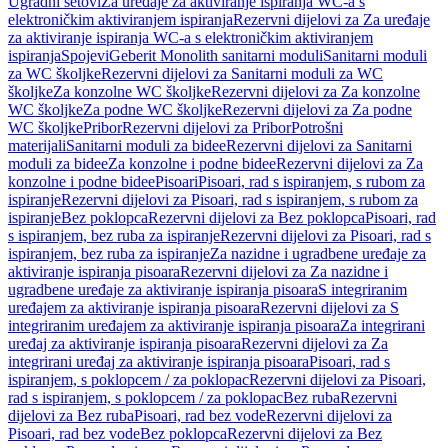
Ugradni setovi
Za uređaje za aktiviranje ispiranja WC-a s
elektroničkim aktiviranjem ispiranja
Rezervni dijelovi za Za uređaje
za aktiviranje ispiranja WC-a s elektroničkim aktiviranjem
ispiranja
Spojevi
Geberit Monolith sanitarni moduli
Sanitarni moduli
za WC školjke
Rezervni dijelovi za Sanitarni moduli za WC
školjke
Za konzolne WC školjke
Rezervni dijelovi za Za konzolne
WC školjke
Za podne WC školjke
Rezervni dijelovi za Za podne
WC školjke
Pribor
Rezervni dijelovi za Pribor
Potrošni
materijali
Sanitarni moduli za bidee
Rezervni dijelovi za Sanitarni
moduli za bidee
Za konzolne i podne bidee
Rezervni dijelovi za Za
konzolne i podne bidee
Pisoari
Pisoari, rad s ispiranjem, s rubom za
ispiranje
Rezervni dijelovi za Pisoari, rad s ispiranjem, s rubom za
ispiranje
Bez poklopca
Rezervni dijelovi za Bez poklopca
Pisoari, rad
s ispiranjem, bez ruba za ispiranje
Rezervni dijelovi za Pisoari, rad s
ispiranjem, bez ruba za ispiranje
Za nazidne i ugradbene uređaje za
aktiviranje ispiranja pisoara
Rezervni dijelovi za Za nazidne i
ugradbene uređaje za aktiviranje ispiranja pisoara
S integriranim
uređajem za aktiviranje ispiranja pisoara
Rezervni dijelovi za S
integriranim uređajem za aktiviranje ispiranja pisoara
Za integrirani
uređaj za aktiviranje ispiranja pisoara
Rezervni dijelovi za Za
integrirani uređaj za aktiviranje ispiranja pisoara
Pisoari, rad s
ispiranjem, s poklopcem / za poklopac
Rezervni dijelovi za Pisoari,
rad s ispiranjem, s poklopcem / za poklopac
Bez ruba
Rezervni
dijelovi za Bez ruba
Pisoari, rad bez vode
Rezervni dijelovi za
Pisoari, rad bez vode
Bez poklopca
Rezervni dijelovi za Bez