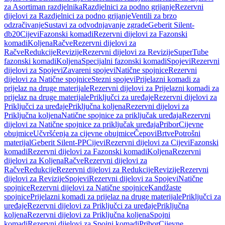
za Asortiman razdjelnika
Razdjelnici za podno grijanje
Rezervni
dijelovi za Razdjelnici za podno grijanje
Ventili za brzo
odzračivanje
Sustavi za odvodnjavanje zgrade
Geberit Silent-
db20
Cijevi
Fazonski komadi
Rezervni dijelovi za Fazonski
komadi
Koljena
Račve
Rezervni dijelovi za
Račve
Redukcije
Revizije
Rezervni dijelovi za Revizije
SuperTube
fazonski komadi
Koljena
Specijalni fazonski komadi
Spojevi
Rezervni
dijelovi za Spojevi
Zavareni spojevi
Natične spojnice
Rezervni
dijelovi za Natične spojnice
Stezni spojevi
Prijelazni komadi za
prijelaz na druge materijale
Rezervni dijelovi za Prijelazni komadi za
prijelaz na druge materijale
Priključci za uređaje
Rezervni dijelovi za
Priključci za uređaje
Priključna koljena
Rezervni dijelovi za
Priključna koljena
Natične spojnice za priključak uređaja
Rezervni
dijelovi za Natične spojnice za priključak uređaja
Pribor
Cijevne
obujmice
Učvršćenja za cijevne obujmice
Čepovi
Brtve
Potrošni
materijal
Geberit Silent-PP
Cijevi
Rezervni dijelovi za Cijevi
Fazonski
komadi
Rezervni dijelovi za Fazonski komadi
Koljena
Rezervni
dijelovi za Koljena
Račve
Rezervni dijelovi za
Račve
Redukcije
Rezervni dijelovi za Redukcije
Revizije
Rezervni
dijelovi za Revizije
Spojevi
Rezervni dijelovi za Spojevi
Natične
spojnice
Rezervni dijelovi za Natične spojnice
Kandžaste
spojnice
Prijelazni komadi za prijelaz na druge materijale
Priključci za
uređaje
Rezervni dijelovi za Priključci za uređaje
Priključna
koljena
Rezervni dijelovi za Priključna koljena
Spojni
komadi
Rezervni dijelovi za Spojni komadi
Pribor
Cijevne