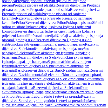
poklopca
Pregrade pisoara
Rezervni dijelovi za Pregrade
pisoara
Pregrade pisoara od plastike
Rezervni dijelovi za Pregrade
pisoara od plastike
Pregrade pisoara od stakla
Rezervni dijelovi za
Pregrade pisoara od stakla
Pregrade pisoara od sanitarne
keramike
Rezervni dijelovi za Pregrade pisoara od sanitarne
keramike
Pribor
Rezervni dijelovi za Pribor
Poklopac pisoara
Sifoni i
pribor za sifone
Isplavne cijevi, isplavna koljena i prijelazni
komadi
Rezervni dijelovi za Isplavne cijevi, isplavna koljena i
prijelazni komadi
Pričvrsni materijali
Uređaji za aktiviranje ispiranja
pisoara
Ugradnja u zid
Rezervni dijelovi za Ugradnja u zid
S
elektroničkim aktiviranjem ispiranja, mrežno napajanje
Rezervni
dijelovi za S elektroničkim aktiviranjem ispiranja, mrežno
napajanje
S elektroničkim aktiviranjem ispiranja, napajanje
baterijama
Rezervni dijelovi za S elektroničkim aktiviranjem
ispiranja, napajanje baterijama
S pneumatskim aktiviranjem
ispiranja
Rezervni dijelovi za S pneumatskim aktiviranjem
ispiranja
Basic
Rezervni dijelovi za Basic
Nazidna montaža
Rezervni
dijelovi za Nazidna montaža
S elektroničkim aktiviranjem ispiranja,
mrežno napajanje
Rezervni dijelovi za S elektroničkim aktiviranjem
ispiranja, mrežno napajanje
S elektroničkim aktiviranjem ispiranja,
napajanje baterijama
Rezervni dijelovi za S elektroničkim
aktiviranjem ispiranja, napajanje baterijama
Pribor
Rezervni dijelovi
za Pribor
Setovi za grubu gradnju i setovi za preradu
Rezervni
dijelovi za Setovi za grubu gradnju i setovi za preradu
Isplavne
cijevi, isplavna koljena i prijelazni komadi
Setovi za obnovu
Rezervni