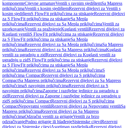
komponente
Cijevne armature
Ventili s ravnim sjedištem
Sa Mapress
priključcima
Ventili s kosim sjedištem
Rezervni dijelovi za Ventili s
kosim sjedištem
S FlowFit priključcima za stiskanje
Rezervni dijelovi
za S FlowFit priključcima za stiskanje
Sa Mepla
priključcima
Rezervni dijelovi za Sa Mepla priključcima
Ventili za
uzorkovanje
Ventili za pražnjenje
Kuglasti ventili
Rezervni dijelovi za
Kuglasti ventili
S FlowFit priključcima za stiskanje
Rezervni dijelovi
za S FlowFit priključcima za stiskanje
Sa Mepla
priključcima
Rezervni dijelovi za Sa Mepla priključcima
Sa Mapress
priključcima
Rezervni dijelovi za Sa Mapress priključcima
Kuglasti
ventili za ugradnju u zid
Rezervni dijelovi za Kuglasti ventili za
ugradnju u zid
S FlowFit priključcima za stiskanje
Rezervni dijelovi
za S FlowFit priključcima za stiskanje
Sa Mepla
priključcima
Rezervni dijelovi za Sa Mepla priključcima
S
priključcima Compact
Rezervni dijelovi za S priključcima
Compact
Sa Mapress priključcima
Rezervni dijelovi za Sa Mapress
priključcima
S navojnim priključcima
Rezervni dijelovi za S
navojnim priključcima
Zaporne i razdjelne jedinice za ugradnju u
zid
Rezervni dijelovi za Zaporne i razdjelne jedinice za ugradnju u
zid
S priključcima Compact
Rezervni dijelovi za S priključcima
Compact
Nepovratni ventili
Rezervni dijelovi za Nepovratni ventili
Sa
Mapress priključcima
Rezervni dijelovi za Sa Mapress
priključcima
Odzračni ventili za grijanje
Ventili za brzo
odzračivanje
Podno grijanje ili hlađenje
Sistemske cijevi
Rezervni
dijelovi za Sistemske cijevi
Asortiman razdjelnika
Rezervni dijelovi