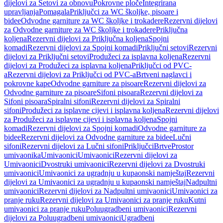
dijelovi za Setovi za obnovu
Pokrovne ploče
Integrirana
upravljanja
Pomagala
Priključci za WC školjke, pisoare i
bidee
Odvodne garniture za WC školjke i trokadere
Rezervni dijelovi
za Odvodne garniture za WC školjke i trokadere
Priključna
koljena
Rezervni dijelovi za Priključna koljena
Spojni
komadi
Rezervni dijelovi za Spojni komadi
Priključni setovi
Rezervni
dijelovi za Priključni setovi
Produžeci za isplavna koljena
Rezervni
dijelovi za Produžeci za isplavna koljena
Priključci od PVC-
a
Rezervni dijelovi za Priključci od PVC-a
Brtveni naglavci i
pokrovne kape
Odvodne garniture za pisoare
Rezervni dijelovi za
Odvodne garniture za pisoare
Sifoni pisoara
Rezervni dijelovi za
Sifoni pisoara
Spiralni sifoni
Rezervni dijelovi za Spiralni
sifoni
Produžeci za isplavne cijevi i isplavna koljena
Rezervni dijelovi
za Produžeci za isplavne cijevi i isplavna koljena
Spojni
komadi
Rezervni dijelovi za Spojni komadi
Odvodne garniture za
bidee
Rezervni dijelovi za Odvodne garniture za bidee
Lučni
sifoni
Rezervni dijelovi za Lučni sifoni
Priključci
Brtve
Prostor
umivaonika
Umivaonici
Umivaonici
Rezervni dijelovi za
Umivaonici
Dvostruki umivaonici
Rezervni dijelovi za Dvostruki
umivaonici
Umivaonici za ugradnju u kupaonski namještaj
Rezervni
dijelovi za Umivaonici za ugradnju u kupaonski namještaj
Nadpultni
umivaonici
Rezervni dijelovi za Nadpultni umivaonici
Umivaonici za
pranje ruku
Rezervni dijelovi za Umivaonici za pranje ruku
Kutni
umivaonici za pranje ruku
Poluugradbeni umivaonici
Rezervni
dijelovi za Poluugradbeni umivaonici
Ugradbeni