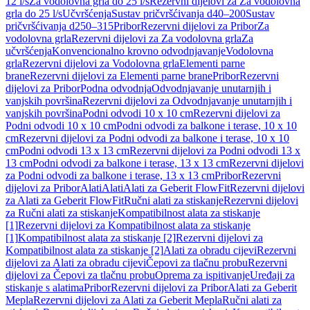
12 l/s
Za vodolovna grla do 25 l/s
Rezervni dijelovi za Za vodolovna
grla do 25 l/s
Učvršćenja
Sustav pričvršćivanja d40–200
Sustav
pričvršćivanja d250–315
Pribor
Rezervni dijelovi za Pribor
Za
vodolovna grla
Rezervni dijelovi za Za vodolovna grla
Za
učvršćenja
Konvencionalno krovno odvodnjavanje
Vodolovna
grla
Rezervni dijelovi za Vodolovna grla
Elementi parne
brane
Rezervni dijelovi za Elementi parne brane
Pribor
Rezervni
dijelovi za Pribor
Podna odvodnja
Odvodnjavanje unutarnjih i
vanjskih površina
Rezervni dijelovi za Odvodnjavanje unutarnjih i
vanjskih površina
Podni odvodi 10 x 10 cm
Rezervni dijelovi za
Podni odvodi 10 x 10 cm
Podni odvodi za balkone i terase, 10 x 10
cm
Rezervni dijelovi za Podni odvodi za balkone i terase, 10 x 10
cm
Podni odvodi 13 x 13 cm
Rezervni dijelovi za Podni odvodi 13 x
13 cm
Podni odvodi za balkone i terase, 13 x 13 cm
Rezervni dijelovi
za Podni odvodi za balkone i terase, 13 x 13 cm
Pribor
Rezervni
dijelovi za Pribor
Alati
Alati
Alati za Geberit FlowFit
Rezervni dijelovi
za Alati za Geberit FlowFit
Ručni alati za stiskanje
Rezervni dijelovi
za Ručni alati za stiskanje
Kompatibilnost alata za stiskanje
[1]
Rezervni dijelovi za Kompatibilnost alata za stiskanje
[1]
Kompatibilnost alata za stiskanje [2]
Rezervni dijelovi za
Kompatibilnost alata za stiskanje [2]
Alati za obradu cijevi
Rezervni
dijelovi za Alati za obradu cijevi
Čepovi za tlačnu probu
Rezervni
dijelovi za Čepovi za tlačnu probu
Oprema za ispitivanje
Uređaji za
stiskanje s alatima
Pribor
Rezervni dijelovi za Pribor
Alati za Geberit
Mepla
Rezervni dijelovi za Alati za Geberit Mepla
Ručni alati za