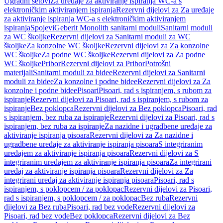
Ugradni setovi
Za uređaje za aktiviranje ispiranja WC-a s
elektroničkim aktiviranjem ispiranja
Rezervni dijelovi za Za uređaje
za aktiviranje ispiranja WC-a s elektroničkim aktiviranjem
ispiranja
Spojevi
Geberit Monolith sanitarni moduli
Sanitarni moduli
za WC školjke
Rezervni dijelovi za Sanitarni moduli za WC
školjke
Za konzolne WC školjke
Rezervni dijelovi za Za konzolne
WC školjke
Za podne WC školjke
Rezervni dijelovi za Za podne
WC školjke
Pribor
Rezervni dijelovi za Pribor
Potrošni
materijali
Sanitarni moduli za bidee
Rezervni dijelovi za Sanitarni
moduli za bidee
Za konzolne i podne bidee
Rezervni dijelovi za Za
konzolne i podne bidee
Pisoari
Pisoari, rad s ispiranjem, s rubom za
ispiranje
Rezervni dijelovi za Pisoari, rad s ispiranjem, s rubom za
ispiranje
Bez poklopca
Rezervni dijelovi za Bez poklopca
Pisoari, rad
s ispiranjem, bez ruba za ispiranje
Rezervni dijelovi za Pisoari, rad s
ispiranjem, bez ruba za ispiranje
Za nazidne i ugradbene uređaje za
aktiviranje ispiranja pisoara
Rezervni dijelovi za Za nazidne i
ugradbene uređaje za aktiviranje ispiranja pisoara
S integriranim
uređajem za aktiviranje ispiranja pisoara
Rezervni dijelovi za S
integriranim uređajem za aktiviranje ispiranja pisoara
Za integrirani
uređaj za aktiviranje ispiranja pisoara
Rezervni dijelovi za Za
integrirani uređaj za aktiviranje ispiranja pisoara
Pisoari, rad s
ispiranjem, s poklopcem / za poklopac
Rezervni dijelovi za Pisoari,
rad s ispiranjem, s poklopcem / za poklopac
Bez ruba
Rezervni
dijelovi za Bez ruba
Pisoari, rad bez vode
Rezervni dijelovi za
Pisoari, rad bez vode
Bez poklopca
Rezervni dijelovi za Bez