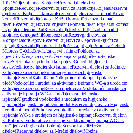
1.0215
Cijevni umeci
Spojnice
Rezervni dijelovi za
Spojnice
Redukcije
Rezervni dijelovi za Redukcije
Koljena
Rezervni
dijelovi za Koljena
T-komadi
Rezervni dijelovi za T-komadi
Križni
komadi
Rezervni dijelovi za Križni komadi
Prijelazni komadi,
fiksni
Rezervni dijelovi za Prijelazni komadi, fiksni
Prijelazni komadi
i spojnice, demontažni
Rezervni dijelovi za Prijelazni komadi i
spojnice, demontažni
Kompenzatori
Rezervni dijelovi za
Kompenzatori
Čepovi
Rezervni dijelovi za Čepovi
Priključci za
grijanje
Rezervni dijelovi za Priključci za grijanje
Pribor za Geberit
Mapress C-čelik
Brtvila za cijevi i fitinge
Poklopci za
cijevi
Učvršćenja za cijevi
Učvršćenja za priključke
Sistemske
brtve
Set vijaka za prirubničke spojeve
Geberit higijenski
sustav
Jedinice za higijensko ispiranje
Rezervni dijelovi za Jedinice
za higijensko ispiranje
Pribor za jedinice za higijensko
ispiranje
Senzori
Kabeli
Graničnik protoka
Poklopci i pokrovne
ploče
Vodokotlići i uređaji za aktiviranje ispiranja WC-a s uređajem
za higijensko ispiranje
Rezervni dijelovi za Vodokotlići i uređaji za
aktiviranje ispiranja WC-a s uređajem za higijensko
ispiranje
Ugradbeni vodokotlići s uređajem za higijensko
ispiranje
Higijenski ugradbeni moduli
Rezervni dijelovi za Higijenski
ugradbeni moduli
Pribor za vodokotliće i uređaje za aktiviranje
ispiranja WC-a s uređajem za higijensko ispiranje
Rezervni dijelovi
za Pribor za vodokotliće i uređaje za aktiviranje ispiranja WC-a s
uređajem za higijensko ispiranje
Senzori
Kabeli
Mrežni
dijelovi
Rezervni dijelovi za Mrežni dijelovi
Mrežne