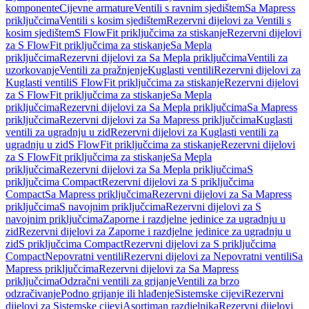
komponente
Cijevne armature
Ventili s ravnim sjedištem
Sa Mapress
priključcima
Ventili s kosim sjedištem
Rezervni dijelovi za Ventili s
kosim sjedištem
S FlowFit priključcima za stiskanje
Rezervni dijelovi
za S FlowFit priključcima za stiskanje
Sa Mepla
priključcima
Rezervni dijelovi za Sa Mepla priključcima
Ventili za
uzorkovanje
Ventili za pražnjenje
Kuglasti ventili
Rezervni dijelovi za
Kuglasti ventili
S FlowFit priključcima za stiskanje
Rezervni dijelovi
za S FlowFit priključcima za stiskanje
Sa Mepla
priključcima
Rezervni dijelovi za Sa Mepla priključcima
Sa Mapress
priključcima
Rezervni dijelovi za Sa Mapress priključcima
Kuglasti
ventili za ugradnju u zid
Rezervni dijelovi za Kuglasti ventili za
ugradnju u zid
S FlowFit priključcima za stiskanje
Rezervni dijelovi
za S FlowFit priključcima za stiskanje
Sa Mepla
priključcima
Rezervni dijelovi za Sa Mepla priključcima
S
priključcima Compact
Rezervni dijelovi za S priključcima
Compact
Sa Mapress priključcima
Rezervni dijelovi za Sa Mapress
priključcima
S navojnim priključcima
Rezervni dijelovi za S
navojnim priključcima
Zaporne i razdjelne jedinice za ugradnju u
zid
Rezervni dijelovi za Zaporne i razdjelne jedinice za ugradnju u
zid
S priključcima Compact
Rezervni dijelovi za S priključcima
Compact
Nepovratni ventili
Rezervni dijelovi za Nepovratni ventili
Sa
Mapress priključcima
Rezervni dijelovi za Sa Mapress
priključcima
Odzračni ventili za grijanje
Ventili za brzo
odzračivanje
Podno grijanje ili hlađenje
Sistemske cijevi
Rezervni
dijelovi za Sistemske cijevi
Asortiman razdjelnika
Rezervni dijelovi