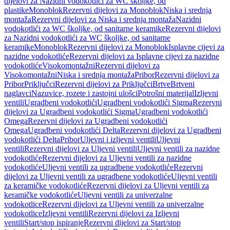
dijelovi za Nazidni vodokotlići za WC školjke, od
plastike
Monoblok
Rezervni dijelovi za Monoblok
Niska i srednja
montaža
Rezervni dijelovi za Niska i srednja montaža
Nazidni
vodokotlići za WC školjke, od sanitarne keramike
Rezervni dijelovi
za Nazidni vodokotlići za WC školjke, od sanitarne
keramike
Monoblok
Rezervni dijelovi za Monoblok
Isplavne cijevi za
nazidne vodokotliće
Rezervni dijelovi za Isplavne cijevi za nazidne
vodokotliće
Visokomontažni
Rezervni dijelovi za
Visokomontažni
Niska i srednja montaža
Pribor
Rezervni dijelovi za
Pribor
Priključci
Rezervni dijelovi za Priključci
Brtve
Brtveni
naglavci
Nazuvice, rozete i zastojni ulošci
Potrošni materijal
Izljevni
ventili
Ugradbeni vodokotlići
Ugradbeni vodokotlići Sigma
Rezervni
dijelovi za Ugradbeni vodokotlići Sigma
Ugradbeni vodokotlići
Omega
Rezervni dijelovi za Ugradbeni vodokotlići
Omega
Ugradbeni vodokotlići Delta
Rezervni dijelovi za Ugradbeni
vodokotlići Delta
Pribor
Uljevni i izljevni ventili
Uljevni
ventili
Rezervni dijelovi za Uljevni ventili
Uljevni ventili za nazidne
vodokotliće
Rezervni dijelovi za Uljevni ventili za nazidne
vodokotliće
Uljevni ventili za ugradbene vodokotliće
Rezervni
dijelovi za Uljevni ventili za ugradbene vodokotliće
Uljevni ventili
za keramičke vodokotliće
Rezervni dijelovi za Uljevni ventili za
keramičke vodokotliće
Uljevni ventili za univerzalne
vodokotlice
Rezervni dijelovi za Uljevni ventili za univerzalne
vodokotlice
Izljevni ventili
Rezervni dijelovi za Izljevni
ventili
Start/stop ispiranje
Rezervni dijelovi za Start/stop