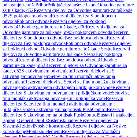
odlaganje za niše
Pribor
Priključci za tuševe i kade
Odvodne garniture
za tuš kade, d52
Rezervni dijelovi za Odvodne garniture za tuš kade,
d52
S poklopcem odvoda
Rezervni dijelovi za S poklopcem
odvoda
Poklopci odvoda
Rezervni dijelovi za Poklopci
odvoda
Odvodne garniture za tuš kade, d90
Rezervni dijelovi za
Odvodne garniture za tuš kade, d90
S poklopcem odvoda
Rezervni
dijelovi za S poklopcem odvoda
Bez poklopca odvoda
Rezervni
dijelovi za Bez poklopca odvoda
Poklopci odvoda
Rezervni dijelovi
za Poklopci odvoda
Odvodne garniture za tuš kade Sestra
Rezervni
dijelovi za Odvodne garniture za tuš kade Sestra
Bez poklopca
odvoda
Rezervni dijelovi za Bez poklopca odvoda
Odvodne
garniture za kade, d52
Rezervni dijelovi za Odvodne garniture za
kade, d52
S aktiviranjem odvrtanjem
Rezervni dijelovi za S
aktiviranjem odvrtanjem
Setovi za finu montažu aktiviranja
odvrtanjem
Rezervni dijelovi za Setovi za finu montažu aktiviranja
odvrtanjem
S aktiviranjem odvrtanjem i priključkom vode
Rezervni
dijelovi za S aktiviranjem odvrtanjem i priključkom vode
Setovi za
finu montažu aktiviranja odvrtanjem i priključka vode
Rezervni
dijelovi za Setovi za finu montažu aktiviranja odvrtanjem i
priključka vode
S aktiviranjem na pritisak PushControl
Rezervni
dijelovi za S aktiviranjem na pritisak PushControl
Sustavi instalacije i
ispiranja
Geberit Duofix
Sistemski zidovi
Rezervni dijelovi za
Sistemski zidovi
Nosive konstrukcije
Rezervni dijelovi za Nosive
konstrukcije
Montažni elementi
Rezervni dijelovi za Montažni
elementi
Elementi za WC školjke
Rezervni dijelovi za Elementi za