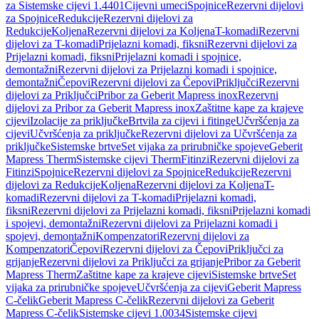
za Sistemske cijevi 1.4401
Cijevni umeci
Spojnice
Rezervni dijelovi
za Spojnice
Redukcije
Rezervni dijelovi za
Redukcije
Koljena
Rezervni dijelovi za Koljena
T-komadi
Rezervni
dijelovi za T-komadi
Prijelazni komadi, fiksni
Rezervni dijelovi za
Prijelazni komadi, fiksni
Prijelazni komadi i spojnice,
demontažni
Rezervni dijelovi za Prijelazni komadi i spojnice,
demontažni
Čepovi
Rezervni dijelovi za Čepovi
Priključci
Rezervni
dijelovi za Priključci
Pribor za Geberit Mapress inox
Rezervni
dijelovi za Pribor za Geberit Mapress inox
Zaštitne kape za krajeve
cijevi
Izolacije za priključke
Brtvila za cijevi i fitinge
Učvršćenja za
cijevi
Učvršćenja za priključke
Rezervni dijelovi za Učvršćenja za
priključke
Sistemske brtve
Set vijaka za prirubničke spojeve
Geberit
Mapress Therm
Sistemske cijevi Therm
Fitinzi
Rezervni dijelovi za
Fitinzi
Spojnice
Rezervni dijelovi za Spojnice
Redukcije
Rezervni
dijelovi za Redukcije
Koljena
Rezervni dijelovi za Koljena
T-
komadi
Rezervni dijelovi za T-komadi
Prijelazni komadi,
fiksni
Rezervni dijelovi za Prijelazni komadi, fiksni
Prijelazni komadi
i spojevi, demontažni
Rezervni dijelovi za Prijelazni komadi i
spojevi, demontažni
Kompenzatori
Rezervni dijelovi za
Kompenzatori
Čepovi
Rezervni dijelovi za Čepovi
Priključci za
grijanje
Rezervni dijelovi za Priključci za grijanje
Pribor za Geberit
Mapress Therm
Zaštitne kape za krajeve cijevi
Sistemske brtve
Set
vijaka za prirubničke spojeve
Učvršćenja za cijevi
Geberit Mapress
C-čelik
Geberit Mapress C-čelik
Rezervni dijelovi za Geberit
Mapress C-čelik
Sistemske cijevi 1.0034
Sistemske cijevi