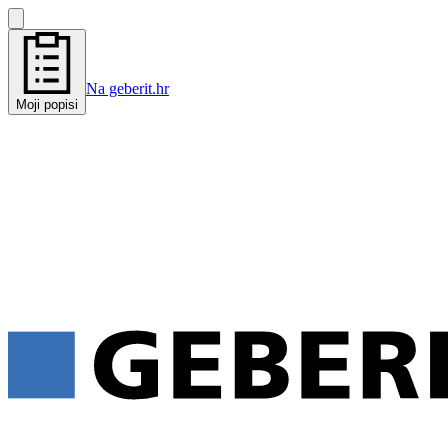
Na geberit.hr
Moji popisi