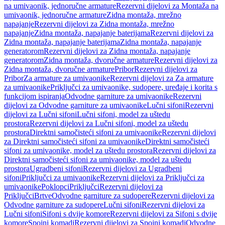
na umivaonik, jednoručne armature
Rezervni dijelovi za Montaža na
umivaonik, jednoručne armature
Zidna montaža, mrežno
napajanje
Rezervni dijelovi za Zidna montaža, mrežno
napajanje
Zidna montaža, napajanje baterijama
Rezervni dijelovi za
Zidna montaža, napajanje baterijama
Zidna montaža, napajanje
generatorom
Rezervni dijelovi za Zidna montaža, napajanje
generatorom
Zidna montaža, dvoručne armature
Rezervni dijelovi za
Zidna montaža, dvoručne armature
Pribor
Rezervni dijelovi za
Pribor
Za armature za umivaonike
Rezervni dijelovi za Za armature
za umivaonike
Priključci za umivaonike, sudopere, uređaje i korita s
funkcijom ispiranja
Odvodne garniture za umivaonike
Rezervni
dijelovi za Odvodne garniture za umivaonike
Lučni sifoni
Rezervni
dijelovi za Lučni sifoni
Lučni sifoni, model za uštedu
prostora
Rezervni dijelovi za Lučni sifoni, model za uštedu
prostora
Direktni samočisteći sifoni za umivaonike
Rezervni dijelovi
za Direktni samočisteći sifoni za umivaonike
Direktni samočisteći
sifoni za umivaonike, model za uštedu prostora
Rezervni dijelovi za
Direktni samočisteći sifoni za umivaonike, model za uštedu
prostora
Ugradbeni sifoni
Rezervni dijelovi za Ugradbeni
sifoni
Priključci za umivaonike
Rezervni dijelovi za Priključci za
umivaonike
Poklopci
Priključci
Rezervni dijelovi za
Priključci
Brtve
Odvodne garniture za sudopere
Rezervni dijelovi za
Odvodne garniture za sudopere
Lučni sifoni
Rezervni dijelovi za
Lučni sifoni
Sifoni s dvije komore
Rezervni dijelovi za Sifoni s dvije
komore
Spojni komadi
Rezervni dijelovi za Spojni komadi
Odvodne