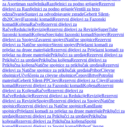
za Asortiman razdjelnika
Razdjelnici za podno grijanje
Rezervni
dijelovi za Razdjelnici za podno grijanje
Ventili za brzo
odzračivanje
Sustavi za odvodnjavanje zgrade
Geberit Silent-
db20
Cijevi
Fazonski komadi
Rezervni dijelovi za Fazonski
komadi
Koljena
Račve
Rezervni dijelovi za
Račve
Redukcije
Revizije
Rezervni dijelovi za Revizije
SuperTube
fazonski komadi
Koljena
Specijalni fazonski komadi
Spojevi
Rezervni
dijelovi za Spojevi
Zavareni spojevi
Natične spojnice
Rezervni
dijelovi za Natične spojnice
Stezni spojevi
Prijelazni komadi za
prijelaz na druge materijale
Rezervni dijelovi za Prijelazni komadi za
prijelaz na druge materijale
Priključci za uređaje
Rezervni dijelovi za
Priključci za uređaje
Priključna koljena
Rezervni dijelovi za
Priključna koljena
Natične spojnice za priključak uređaja
Rezervni
dijelovi za Natične spojnice za priključak uređaja
Pribor
Cijevne
obujmice
Učvršćenja za cijevne obujmice
Čepovi
Brtve
Potrošni
materijal
Geberit Silent-PP
Cijevi
Rezervni dijelovi za Cijevi
Fazonski
komadi
Rezervni dijelovi za Fazonski komadi
Koljena
Rezervni
dijelovi za Koljena
Račve
Rezervni dijelovi za
Račve
Redukcije
Rezervni dijelovi za Redukcije
Revizije
Rezervni
dijelovi za Revizije
Spojevi
Rezervni dijelovi za Spojevi
Natične
spojnice
Rezervni dijelovi za Natične spojnice
Kandžaste
spojnice
Prijelazni komadi za prijelaz na druge materijale
Priključci za
uređaje
Rezervni dijelovi za Priključci za uređaje
Priključna
koljena
Rezervni dijelovi za Priključna koljena
Spojni
komadi
Rezervni dijelovi za Spojni komadi
Pribor
Cijevne