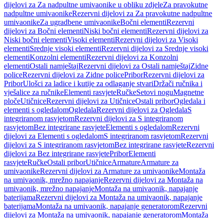
dijelovi za Za nadpultne umivaonike u obliku zdjele
Za pravokutne
nadpultne umivaonike
Rezervni dijelovi za Za pravokutne nadpultne
umivaonike
Za ugradbene umivaonike
Bočni elementi
Rezervni
dijelovi za Bočni elementi
Niski bočni elementi
Rezervni dijelovi za
Niski bočni elementi
Visoki elementi
Rezervni dijelovi za Visoki
elementi
Srednje visoki elementi
Rezervni dijelovi za Srednje visoki
elementi
Konzolni elementi
Rezervni dijelovi za Konzolni
elementi
Ostali namještaj
Rezervni dijelovi za Ostali namještaj
Zidne
police
Rezervni dijelovi za Zidne police
Pribor
Rezervni dijelovi za
Pribor
Ulošci za ladice i kutije za odlaganje stvari
Držači ručnika i
vješalice za ručnike
Elementi rasvjete
Ručke
Setovi nogu
Magnetne
ploče
Utičnice
Rezervni dijelovi za Utičnice
Ostali pribor
Ogledala i
elementi s ogledalom
Ogledala
Rezervni dijelovi za Ogledala
S
integriranom rasvjetom
Rezervni dijelovi za S integriranom
rasvjetom
Bez integrirane rasvjete
Elementi s ogledalom
Rezervni
dijelovi za Elementi s ogledalom
S integriranom rasvjetom
Rezervni
dijelovi za S integriranom rasvjetom
Bez integrirane rasvjete
Rezervni
dijelovi za Bez integrirane rasvjete
Pribor
Elementi
rasvjete
Ručke
Ostali pribor
Utičnice
Armature
Armature za
umivaonike
Rezervni dijelovi za Armature za umivaonike
Montaža
na umivaonik, mrežno napajanje
Rezervni dijelovi za Montaža na
umivaonik, mrežno napajanje
Montaža na umivaonik, napajanje
baterijama
Rezervni dijelovi za Montaža na umivaonik, napajanje
baterijama
Montaža na umivaonik, napajanje generatorom
Rezervni
dijelovi za Montaža na umivaonik, napajanje generatorom
Montaža