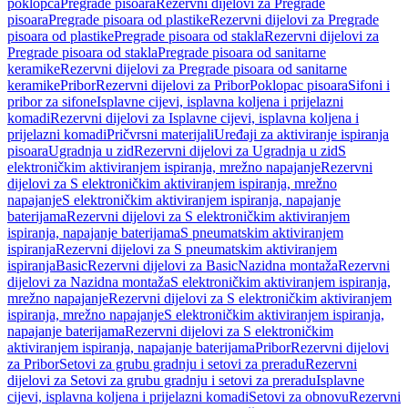
poklopca
Pregrade pisoara
Rezervni dijelovi za Pregrade
pisoara
Pregrade pisoara od plastike
Rezervni dijelovi za Pregrade
pisoara od plastike
Pregrade pisoara od stakla
Rezervni dijelovi za
Pregrade pisoara od stakla
Pregrade pisoara od sanitarne
keramike
Rezervni dijelovi za Pregrade pisoara od sanitarne
keramike
Pribor
Rezervni dijelovi za Pribor
Poklopac pisoara
Sifoni i
pribor za sifone
Isplavne cijevi, isplavna koljena i prijelazni
komadi
Rezervni dijelovi za Isplavne cijevi, isplavna koljena i
prijelazni komadi
Pričvrsni materijali
Uređaji za aktiviranje ispiranja
pisoara
Ugradnja u zid
Rezervni dijelovi za Ugradnja u zid
S
elektroničkim aktiviranjem ispiranja, mrežno napajanje
Rezervni
dijelovi za S elektroničkim aktiviranjem ispiranja, mrežno
napajanje
S elektroničkim aktiviranjem ispiranja, napajanje
baterijama
Rezervni dijelovi za S elektroničkim aktiviranjem
ispiranja, napajanje baterijama
S pneumatskim aktiviranjem
ispiranja
Rezervni dijelovi za S pneumatskim aktiviranjem
ispiranja
Basic
Rezervni dijelovi za Basic
Nazidna montaža
Rezervni
dijelovi za Nazidna montaža
S elektroničkim aktiviranjem ispiranja,
mrežno napajanje
Rezervni dijelovi za S elektroničkim aktiviranjem
ispiranja, mrežno napajanje
S elektroničkim aktiviranjem ispiranja,
napajanje baterijama
Rezervni dijelovi za S elektroničkim
aktiviranjem ispiranja, napajanje baterijama
Pribor
Rezervni dijelovi
za Pribor
Setovi za grubu gradnju i setovi za preradu
Rezervni
dijelovi za Setovi za grubu gradnju i setovi za preradu
Isplavne
cijevi, isplavna koljena i prijelazni komadi
Setovi za obnovu
Rezervni