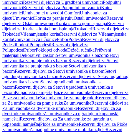
umivaonici
Rezervni dijelovi za Ugradbeni umivaonici
Podpultni
umivaonici
Rezervni dijelovi za Podpultni umivaonici
Kutni
umivaonici
Umivaonici u izvedbi Comfort
Umivaonici za
djecu
Umivaonici
Korita za pranje ruku
Ostali umivaonici
Rezervni
dijelovi za Ostali umivaonici
Korita s funkcijom ispiranja
Rezervni
dijelovi za Korita s funkcijom ispiranja
Trokaderi
Rezervni dijelovi za
Trokaderi
Višenamjenska korita
Rezervni dijelovi za Višenamjenska
korita
Umivaonici za učionice
Pribor
Podesti
Rezervni dijelovi za
Podesti
Podesti
Polupodesti
Rezervni dijelovi za
Polupodesti
Pribor
Poklopci odvoda
Držači ručnika
Pričvrsni
materijali
Dekorativni zasloni
Setovi umivaonika s bazom
Setovi
umivaonika za pranje ruku s bazom
Rezervni dijelovi za Setovi
umivaonika za pranje ruku s bazom
Setovi umivaonika s
bazom
Rezervni dijelovi za Setovi umivaonika s bazom
Setovi
ugradnog umivaonika s bazom
Rezervni dijelovi za Setovi ugradnog
umivaonika s bazom
Setovi ugradbenih umivaonika s
bazom
Rezervni dijelovi za Setovi ugradbenih umivaonika s
bazom
Kupaonski namještaj
Baze za umivaonike
Rezervni dijelovi za
Baze za umivaonike
Za umivaonike za pranje ruku
Rezervni dijelovi
za Za umivaonike za pranje ruku
Za umivaonike
Rezervni dijelovi za
Za umivaonike
Za dvostruke umivaonike
Rezervni dijelovi za Za
dvostruke umivaonike
Za umivaonike za ugradnju u kupaonski
namještaj
Rezervni dijelovi za Za umivaonike za ugradnju u
kupaonski namještaj
Ploče za umivaonike
Rezervni dijelovi za Ploče
za umivaonike
Za nadpultne umivaonike u obliku zdjele
Rezervni