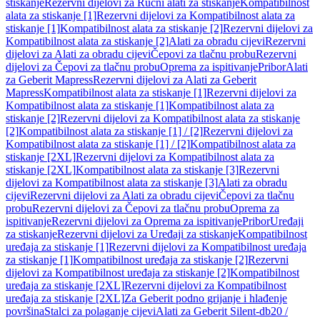
stiskanje
Rezervni dijelovi za Ručni alati za stiskanje
Kompatibilnost
alata za stiskanje [1]
Rezervni dijelovi za Kompatibilnost alata za
stiskanje [1]
Kompatibilnost alata za stiskanje [2]
Rezervni dijelovi za
Kompatibilnost alata za stiskanje [2]
Alati za obradu cijevi
Rezervni
dijelovi za Alati za obradu cijevi
Čepovi za tlačnu probu
Rezervni
dijelovi za Čepovi za tlačnu probu
Oprema za ispitivanje
Pribor
Alati
za Geberit Mapress
Rezervni dijelovi za Alati za Geberit
Mapress
Kompatibilnost alata za stiskanje [1]
Rezervni dijelovi za
Kompatibilnost alata za stiskanje [1]
Kompatibilnost alata za
stiskanje [2]
Rezervni dijelovi za Kompatibilnost alata za stiskanje
[2]
Kompatibilnost alata za stiskanje [1] / [2]
Rezervni dijelovi za
Kompatibilnost alata za stiskanje [1] / [2]
Kompatibilnost alata za
stiskanje [2XL]
Rezervni dijelovi za Kompatibilnost alata za
stiskanje [2XL]
Kompatibilnost alata za stiskanje [3]
Rezervni
dijelovi za Kompatibilnost alata za stiskanje [3]
Alati za obradu
cijevi
Rezervni dijelovi za Alati za obradu cijevi
Čepovi za tlačnu
probu
Rezervni dijelovi za Čepovi za tlačnu probu
Oprema za
ispitivanje
Rezervni dijelovi za Oprema za ispitivanje
Pribor
Uređaji
za stiskanje
Rezervni dijelovi za Uređaji za stiskanje
Kompatibilnost
uređaja za stiskanje [1]
Rezervni dijelovi za Kompatibilnost uređaja
za stiskanje [1]
Kompatibilnost uređaja za stiskanje [2]
Rezervni
dijelovi za Kompatibilnost uređaja za stiskanje [2]
Kompatibilnost
uređaja za stiskanje [2XL]
Rezervni dijelovi za Kompatibilnost
uređaja za stiskanje [2XL]
Za Geberit podno grijanje i hlađenje
površina
Stalci za polaganje cijevi
Alati za Geberit Silent-db20 /