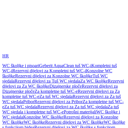
HR
WC školjke i pisoari
Geberit AquaClean tuš WC-i
Kompletni tuš
WC-i
Rezervni dijelovi za Kompletni tuš WC-i
Konzolne WC
školjke
Rezervni dijelovi za Konzolne WC školjke
Tuš WC
sjedala
Rezervni dijelovi za Tuš WC sjedala
Za WC školjke
Rezervni
dijelovi za Za WC školjke
Dizajnerske ploče
Rezervni dijelovi za
Dizajnerske ploče
Za kompletne tuš WC-e
Rezervni dijelovi za Za
kompletne tuš WC-e
Za tuš WC sjedala
Rezervni dijelovi za Za tuš
WC sjedala
Pribor
Rezervni dijelovi za Pribor
Za kompletne tuš WC-
e
Za tuš WC sjedala
Rezervni dijelovi za Za tuš WC sjedala
Za tuš
WC sjedala i kompletne tuš WC-e
Potrošni materijali
WC školjke i
WC sjedala
Konzolne WC školjke
Rezervni dijelovi za Konzolne
WC školjke
WC školjke
Rezervni dijelovi za WC školjke
WC školjke
s funkcijom bidea
Rezervni dijelovi za WC školjke s funkcijom