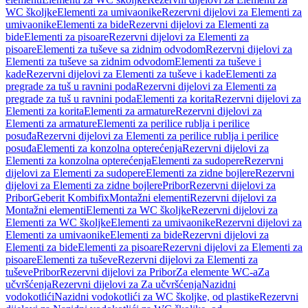
WC školjke
Elementi za umivaonike
Rezervni dijelovi za Elementi za
umivaonike
Elementi za bide
Rezervni dijelovi za Elementi za
bide
Elementi za pisoare
Rezervni dijelovi za Elementi za
pisoare
Elementi za tuševe sa zidnim odvodom
Rezervni dijelovi za
Elementi za tuševe sa zidnim odvodom
Elementi za tuševe i
kade
Rezervni dijelovi za Elementi za tuševe i kade
Elementi za
pregrade za tuš u ravnini poda
Rezervni dijelovi za Elementi za
pregrade za tuš u ravnini poda
Elementi za korita
Rezervni dijelovi za
Elementi za korita
Elementi za armature
Rezervni dijelovi za
Elementi za armature
Elementi za perilice rublja i perilice
posuđa
Rezervni dijelovi za Elementi za perilice rublja i perilice
posuđa
Elementi za konzolna opterećenja
Rezervni dijelovi za
Elementi za konzolna opterećenja
Elementi za sudopere
Rezervni
dijelovi za Elementi za sudopere
Elementi za zidne bojlere
Rezervni
dijelovi za Elementi za zidne bojlere
Pribor
Rezervni dijelovi za
Pribor
Geberit Kombifix
Montažni elementi
Rezervni dijelovi za
Montažni elementi
Elementi za WC školjke
Rezervni dijelovi za
Elementi za WC školjke
Elementi za umivaonike
Rezervni dijelovi za
Elementi za umivaonike
Elementi za bide
Rezervni dijelovi za
Elementi za bide
Elementi za pisoare
Rezervni dijelovi za Elementi za
pisoare
Elementi za tuševe
Rezervni dijelovi za Elementi za
tuševe
Pribor
Rezervni dijelovi za Pribor
Za elemente WC-a
Za
učvršćenja
Rezervni dijelovi za Za učvršćenja
Nazidni
vodokotlići
Nazidni vodokotlići za WC školjke, od plastike
Rezervni