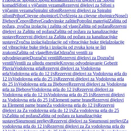
komadi
Sifoni s vijčanim vezama
Rezervni dijelovi za Sifoni s
vijčanim vezama
Spiralni sifoni
Rezervni dijelovi za Spiralni
sifoni
Pribor
Cijevne obujmice
Učvršćenja za cijevne obujmice
Noseći
žljebovi
Čepovi
Brtve
Građevinske zaštite
Potrošni materijal
Zaštita od
požara, zvučna izolacija i zaštita od vlage
Zaštita od požara
Rezervni
dijelovi za Zaštita od požara
Zaštita od požara za kanalizacijske
sustave
Rezervni dijelovi za Zaštita od požara za kanalizacijske
sustave
Zvučna izolacija
Izolacije od vibracijske buke tijela
Izolacije
od vibracijske buke tijela i izolacija od zvuka koja se širi
zrakom
Zaštita od vlage
Brtvila
Odzračni ventili za
odvodnjavanje
Dozračni ventili
Rezervni dijelovi za Dozračni
ventili
Ventili za uštedu energije
Krovno odvodnjavanje Geberit
Pluvia
Vodolovna grla
Rezervni dijelovi za Vodolovna
grla
Vodolovna grla do 12 l/s
Rezervni dijelovi za Vodolovna grla do
12 l/s
Vodolovna grla do 25 l/s
Rezervni dijelovi za Vodolovna grla
do 25 l/s
Vodolovna grla za žljebove
Rezervni dijelovi za Vodolovna
grla za žljebove
Vodolovna grla do 12 l/s
Rezervni dijelovi za
Vodolovna grla do 12 l/s
Vodolovna grla do 25 l/s
Rezervni dijelovi
za Vodolovna grla do 25 l/s
Elementi parne brane
Rezervni dijelovi
za Elementi parne brane
Za vodolovna grla do 12 l/s
Rezervni
dijelovi za Za vodolovna grla do 12 l/s
Za vodolovna grla do 25
l/s
Zaštita od požara
Zaštita od požara za kanalizacijske
sustave
Sigurnosni preljevi
Rezervni dijelovi za Sigurnosni preljevi
Za
vodolovna grla do 12 l/s
Rezervni dijelovi za Za vodolovna grla do