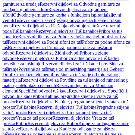
garniture za uređaje
Rezervni dijelovi za Odvodne garniture za
uređaje
Ugradbeni sifoni
Rezervni dijelovi za Ugradbeni
sifoni
Odvodne garniture za korita s funkcijom ispiranja
Izljevni
ventili
Tuševi i kade
Tuševi
Rješenja odvodnje za tuševe u razini
poda
Rezervni dijelovi za Rješenja odvodnje za tuševe u razini
poda
Tuš kanalice
Rezervni dijelovi za Tuš kanalice
Pribor za tuš
kanalice
Rezervni dijelovi za Pribor za tuš kanalice
Podni sifoni za
tuš
Rezervni dijelovi za Podni sifoni za tuš
Pribor za podne sifone za
tuš
Rezervni dijelovi za Pribor za podne sifone za tuš
Zidni
odvodi
Rezervni dijelovi za Zidni odvodi
Pribor za zidne
odvode
Rezervni dijelovi za Pribor za zidne odvode
Tuš kade i
površine za tuširanje
Rezervni dijelovi za Tuš kade i površine za
tuširanje
Površine za tuširanje od mineralnog materijala i Geberit
Duofix montažni elementi
Površine za tuširanje od mineralnog
materijala
Rezervni dijelovi za Površine za tuširanje od mineralnog
materijala
Montažni elementi
Rezervni dijelovi za Montažni
elementi
Specifični odvodi tuš kada
Rezervni dijelovi za Specifični
odvodi tuš kada
Pribor
Kabine, pregradne stijene i vrata za tuš
prostor
Rezervni dijelovi za Kabine, pregradne stijene i vrata za tuš
prostor
Tuš kabine
Rezervni dijelovi za Tuš kabine
Pregradne stijene
za tuš prostor
Rezervni dijelovi za Pregradne stijene za tuš
prostor
Vrata za tuš prostor
Rezervni dijelovi za Vrata za tuš
prostor
Pribor
Rezervni dijelovi za Pribor
Kutije za odlaganje za niše
za tuševe
Rezervni dijelovi za Kutije za odlaganje za niše za
tuševe
Kutije za odlaganje za niše
Rezervni dijelovi za Kutije za