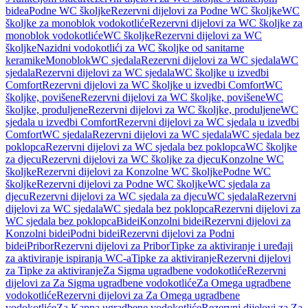
bidea
Podne WC školjke
Rezervni dijelovi za Podne WC školjke
WC
školjke za monoblok vodokotliće
Rezervni dijelovi za WC školjke za
monoblok vodokotliće
WC školjke
Rezervni dijelovi za WC
školjke
Nazidni vodokotlići za WC školjke od sanitarne
keramike
Monoblok
WC sjedala
Rezervni dijelovi za WC sjedala
WC
sjedala
Rezervni dijelovi za WC sjedala
WC školjke u izvedbi
Comfort
Rezervni dijelovi za WC školjke u izvedbi Comfort
WC
školjke, povišene
Rezervni dijelovi za WC školjke, povišene
WC
školjke, produljene
Rezervni dijelovi za WC školjke, produljene
WC
sjedala u izvedbi Comfort
Rezervni dijelovi za WC sjedala u izvedbi
Comfort
WC sjedala
Rezervni dijelovi za WC sjedala
WC sjedala bez
poklopca
Rezervni dijelovi za WC sjedala bez poklopca
WC školjke
za djecu
Rezervni dijelovi za WC školjke za djecu
Konzolne WC
školjke
Rezervni dijelovi za Konzolne WC školjke
Podne WC
školjke
Rezervni dijelovi za Podne WC školjke
WC sjedala za
djecu
Rezervni dijelovi za WC sjedala za djecu
WC sjedala
Rezervni
dijelovi za WC sjedala
WC sjedala bez poklopca
Rezervni dijelovi za
WC sjedala bez poklopca
Bidei
Konzolni bidei
Rezervni dijelovi za
Konzolni bidei
Podni bidei
Rezervni dijelovi za Podni
bidei
Pribor
Rezervni dijelovi za Pribor
Tipke za aktiviranje i uređaji
za aktiviranje ispiranja WC-a
Tipke za aktiviranje
Rezervni dijelovi
za Tipke za aktiviranje
Za Sigma ugradbene vodokotliće
Rezervni
dijelovi za Za Sigma ugradbene vodokotliće
Za Omega ugradbene
vodokotliće
Rezervni dijelovi za Za Omega ugradbene
vodokotliće
Za Kappa ugradbene vodokotliće
Rezervni dijelovi za Za