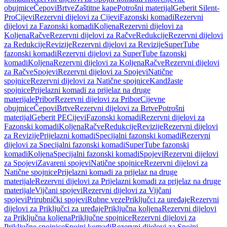
obujmice
Čepovi
Brtve
Zaštitne kape
Potrošni materijal
Geberit Silent-
Pro
Cijevi
Rezervni dijelovi za Cijevi
Fazonski komadi
Rezervni
dijelovi za Fazonski komadi
Koljena
Rezervni dijelovi za
Koljena
Račve
Rezervni dijelovi za Račve
Redukcije
Rezervni dijelovi
za Redukcije
Revizije
Rezervni dijelovi za Revizije
SuperTube
fazonski komadi
Rezervni dijelovi za SuperTube fazonski
komadi
Koljena
Rezervni dijelovi za Koljena
Račve
Rezervni dijelovi
za Račve
Spojevi
Rezervni dijelovi za Spojevi
Natične
spojnice
Rezervni dijelovi za Natične spojnice
Kandžaste
spojnice
Prijelazni komadi za prijelaz na druge
materijale
Pribor
Rezervni dijelovi za Pribor
Cijevne
obujmice
Čepovi
Brtve
Rezervni dijelovi za Brtve
Potrošni
materijal
Geberit PE
Cijevi
Fazonski komadi
Rezervni dijelovi za
Fazonski komadi
Koljena
Račve
Redukcije
Revizije
Rezervni dijelovi
za Revizije
Prijelazni komadi
Specijalni fazonski komadi
Rezervni
dijelovi za Specijalni fazonski komadi
SuperTube fazonski
komadi
Koljena
Specijalni fazonski komadi
Spojevi
Rezervni dijelovi
za Spojevi
Zavareni spojevi
Natične spojnice
Rezervni dijelovi za
Natične spojnice
Prijelazni komadi za prijelaz na druge
materijale
Rezervni dijelovi za Prijelazni komadi za prijelaz na druge
materijale
Vijčani spojevi
Rezervni dijelovi za Vijčani
spojevi
Prirubnički spojevi
Rubne veze
Priključci za uređaje
Rezervni
dijelovi za Priključci za uređaje
Priključna koljena
Rezervni dijelovi
za Priključna koljena
Priključne spojnice
Rezervni dijelovi za
Priključne spojnice
Spojni komadi
Rezervni dijelovi za Spojni