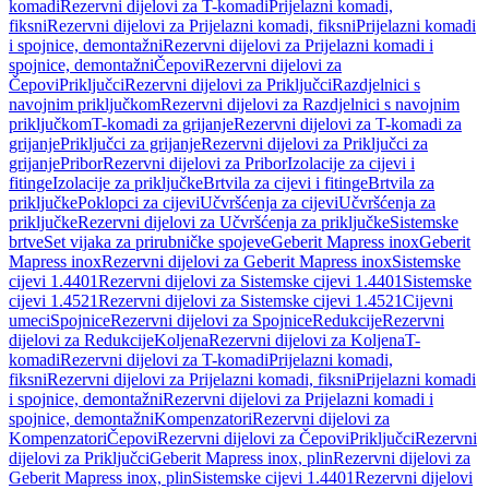
komadi
Rezervni dijelovi za T-komadi
Prijelazni komadi,
fiksni
Rezervni dijelovi za Prijelazni komadi, fiksni
Prijelazni komadi
i spojnice, demontažni
Rezervni dijelovi za Prijelazni komadi i
spojnice, demontažni
Čepovi
Rezervni dijelovi za
Čepovi
Priključci
Rezervni dijelovi za Priključci
Razdjelnici s
navojnim priključkom
Rezervni dijelovi za Razdjelnici s navojnim
priključkom
T-komadi za grijanje
Rezervni dijelovi za T-komadi za
grijanje
Priključci za grijanje
Rezervni dijelovi za Priključci za
grijanje
Pribor
Rezervni dijelovi za Pribor
Izolacije za cijevi i
fitinge
Izolacije za priključke
Brtvila za cijevi i fitinge
Brtvila za
priključke
Poklopci za cijevi
Učvršćenja za cijevi
Učvršćenja za
priključke
Rezervni dijelovi za Učvršćenja za priključke
Sistemske
brtve
Set vijaka za prirubničke spojeve
Geberit Mapress inox
Geberit
Mapress inox
Rezervni dijelovi za Geberit Mapress inox
Sistemske
cijevi 1.4401
Rezervni dijelovi za Sistemske cijevi 1.4401
Sistemske
cijevi 1.4521
Rezervni dijelovi za Sistemske cijevi 1.4521
Cijevni
umeci
Spojnice
Rezervni dijelovi za Spojnice
Redukcije
Rezervni
dijelovi za Redukcije
Koljena
Rezervni dijelovi za Koljena
T-
komadi
Rezervni dijelovi za T-komadi
Prijelazni komadi,
fiksni
Rezervni dijelovi za Prijelazni komadi, fiksni
Prijelazni komadi
i spojnice, demontažni
Rezervni dijelovi za Prijelazni komadi i
spojnice, demontažni
Kompenzatori
Rezervni dijelovi za
Kompenzatori
Čepovi
Rezervni dijelovi za Čepovi
Priključci
Rezervni
dijelovi za Priključci
Geberit Mapress inox, plin
Rezervni dijelovi za
Geberit Mapress inox, plin
Sistemske cijevi 1.4401
Rezervni dijelovi