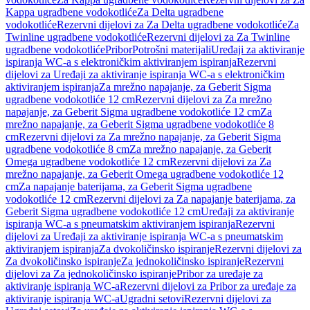
Kappa ugradbene vodokotliće
Za Delta ugradbene
vodokotliće
Rezervni dijelovi za Za Delta ugradbene vodokotliće
Za
Twinline ugradbene vodokotliće
Rezervni dijelovi za Za Twinline
ugradbene vodokotliće
Pribor
Potrošni materijali
Uređaji za aktiviranje
ispiranja WC-a s elektroničkim aktiviranjem ispiranja
Rezervni
dijelovi za Uređaji za aktiviranje ispiranja WC-a s elektroničkim
aktiviranjem ispiranja
Za mrežno napajanje, za Geberit Sigma
ugradbene vodokotliće 12 cm
Rezervni dijelovi za Za mrežno
napajanje, za Geberit Sigma ugradbene vodokotliće 12 cm
Za
mrežno napajanje, za Geberit Sigma ugradbene vodokotliće 8
cm
Rezervni dijelovi za Za mrežno napajanje, za Geberit Sigma
ugradbene vodokotliće 8 cm
Za mrežno napajanje, za Geberit
Omega ugradbene vodokotliće 12 cm
Rezervni dijelovi za Za
mrežno napajanje, za Geberit Omega ugradbene vodokotliće 12
cm
Za napajanje baterijama, za Geberit Sigma ugradbene
vodokotliće 12 cm
Rezervni dijelovi za Za napajanje baterijama, za
Geberit Sigma ugradbene vodokotliće 12 cm
Uređaji za aktiviranje
ispiranja WC-a s pneumatskim aktiviranjem ispiranja
Rezervni
dijelovi za Uređaji za aktiviranje ispiranja WC-a s pneumatskim
aktiviranjem ispiranja
Za dvokoličinsko ispiranje
Rezervni dijelovi za
Za dvokoličinsko ispiranje
Za jednokoličinsko ispiranje
Rezervni
dijelovi za Za jednokoličinsko ispiranje
Pribor za uređaje za
aktiviranje ispiranja WC-a
Rezervni dijelovi za Pribor za uređaje za
aktiviranje ispiranja WC-a
Ugradni setovi
Rezervni dijelovi za