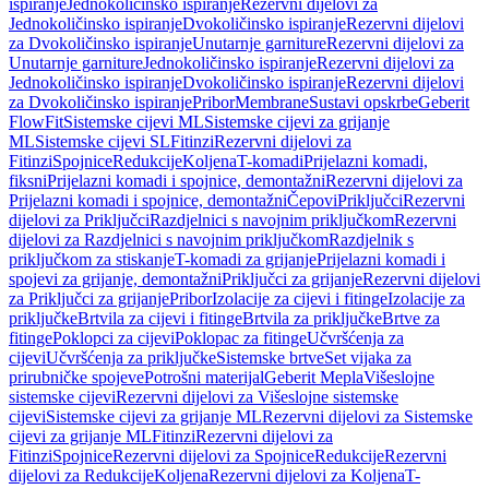
ispiranje
Jednokoličinsko ispiranje
Rezervni dijelovi za
Jednokoličinsko ispiranje
Dvokoličinsko ispiranje
Rezervni dijelovi
za Dvokoličinsko ispiranje
Unutarnje garniture
Rezervni dijelovi za
Unutarnje garniture
Jednokoličinsko ispiranje
Rezervni dijelovi za
Jednokoličinsko ispiranje
Dvokoličinsko ispiranje
Rezervni dijelovi
za Dvokoličinsko ispiranje
Pribor
Membrane
Sustavi opskrbe
Geberit
FlowFit
Sistemske cijevi ML
Sistemske cijevi za grijanje
ML
Sistemske cijevi SL
Fitinzi
Rezervni dijelovi za
Fitinzi
Spojnice
Redukcije
Koljena
T-komadi
Prijelazni komadi,
fiksni
Prijelazni komadi i spojnice, demontažni
Rezervni dijelovi za
Prijelazni komadi i spojnice, demontažni
Čepovi
Priključci
Rezervni
dijelovi za Priključci
Razdjelnici s navojnim priključkom
Rezervni
dijelovi za Razdjelnici s navojnim priključkom
Razdjelnik s
priključkom za stiskanje
T-komadi za grijanje
Prijelazni komadi i
spojevi za grijanje, demontažni
Priključci za grijanje
Rezervni dijelovi
za Priključci za grijanje
Pribor
Izolacije za cijevi i fitinge
Izolacije za
priključke
Brtvila za cijevi i fitinge
Brtvila za priključke
Brtve za
fitinge
Poklopci za cijevi
Poklopac za fitinge
Učvršćenja za
cijevi
Učvršćenja za priključke
Sistemske brtve
Set vijaka za
prirubničke spojeve
Potrošni materijal
Geberit Mepla
Višeslojne
sistemske cijevi
Rezervni dijelovi za Višeslojne sistemske
cijevi
Sistemske cijevi za grijanje ML
Rezervni dijelovi za Sistemske
cijevi za grijanje ML
Fitinzi
Rezervni dijelovi za
Fitinzi
Spojnice
Rezervni dijelovi za Spojnice
Redukcije
Rezervni
dijelovi za Redukcije
Koljena
Rezervni dijelovi za Koljena
T-