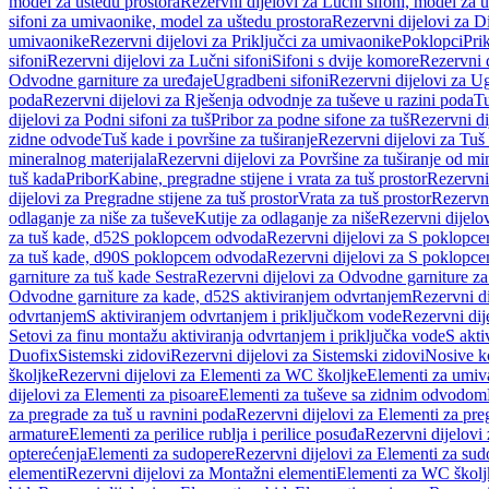
model za uštedu prostora
Rezervni dijelovi za Lučni sifoni, model za u
sifoni za umivaonike, model za uštedu prostora
Rezervni dijelovi za D
umivaonike
Rezervni dijelovi za Priključci za umivaonike
Poklopci
Prik
sifoni
Rezervni dijelovi za Lučni sifoni
Sifoni s dvije komore
Rezervni d
Odvodne garniture za uređaje
Ugradbeni sifoni
Rezervni dijelovi za Ug
poda
Rezervni dijelovi za Rješenja odvodnje za tuševe u razini poda
Tu
dijelovi za Podni sifoni za tuš
Pribor za podne sifone za tuš
Rezervni di
zidne odvode
Tuš kade i površine za tuširanje
Rezervni dijelovi za Tuš 
mineralnog materijala
Rezervni dijelovi za Površine za tuširanje od mi
tuš kada
Pribor
Kabine, pregradne stijene i vrata za tuš prostor
Rezervni 
dijelovi za Pregradne stijene za tuš prostor
Vrata za tuš prostor
Rezervni
odlaganje za niše za tuševe
Kutije za odlaganje za niše
Rezervni dijelov
za tuš kade, d52
S poklopcem odvoda
Rezervni dijelovi za S poklopc
za tuš kade, d90
S poklopcem odvoda
Rezervni dijelovi za S poklopc
garniture za tuš kade Sestra
Rezervni dijelovi za Odvodne garniture za
Odvodne garniture za kade, d52
S aktiviranjem odvrtanjem
Rezervni di
odvrtanjem
S aktiviranjem odvrtanjem i priključkom vode
Rezervni dij
Setovi za finu montažu aktiviranja odvrtanjem i priključka vode
S akti
Duofix
Sistemski zidovi
Rezervni dijelovi za Sistemski zidovi
Nosive k
školjke
Rezervni dijelovi za Elementi za WC školjke
Elementi za umiv
dijelovi za Elementi za pisoare
Elementi za tuševe sa zidnim odvodom
za pregrade za tuš u ravnini poda
Rezervni dijelovi za Elementi za pre
armature
Elementi za perilice rublja i perilice posuđa
Rezervni dijelovi 
opterećenja
Elementi za sudopere
Rezervni dijelovi za Elementi za sud
elementi
Rezervni dijelovi za Montažni elementi
Elementi za WC školj