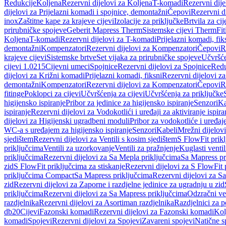
Redukcije
Koljena
Rezervni dijelovi za Koljena
T-komadi
Rezervni dij
dijelovi za Prijelazni komadi i spojnice, demontažni
Čepovi
Rezervni d
inox
Zaštitne kape za krajeve cijevi
Izolacije za priključke
Brtvila za cije
prirubničke spojeve
Geberit Mapress Therm
Sistemske cijevi Therm
Fit
Koljena
T-komadi
Rezervni dijelovi za T-komadi
Prijelazni komadi, fik
demontažni
Kompenzatori
Rezervni dijelovi za Kompenzatori
Čepovi
R
krajeve cijevi
Sistemske brtve
Set vijaka za prirubničke spojeve
Učvršće
cijevi 1.0215
Cijevni umeci
Spojnice
Rezervni dijelovi za Spojnice
Redu
dijelovi za Križni komadi
Prijelazni komadi, fiksni
Rezervni dijelovi za
demontažni
Kompenzatori
Rezervni dijelovi za Kompenzatori
Čepovi
R
fitinge
Poklopci za cijevi
Učvršćenja za cijevi
Učvršćenja za priključke
higijensko ispiranje
Pribor za jedinice za higijensko ispiranje
Senzori
Ka
ispiranje
Rezervni dijelovi za Vodokotlići i uređaji za aktiviranje ispi
dijelovi za Higijenski ugradbeni moduli
Pribor za vodokotliće i uređaj
WC-a s uređajem za higijensko ispiranje
Senzori
Kabeli
Mrežni dijelovi
sjedištem
Rezervni dijelovi za Ventili s kosim sjedištem
S FlowFit prikl
priključcima
Ventili za uzorkovanje
Ventili za pražnjenje
Kuglasti ventil
priključcima
Rezervni dijelovi za Sa Mepla priključcima
Sa Mapress pr
zid
S FlowFit priključcima za stiskanje
Rezervni dijelovi za S FlowFit 
priključcima Compact
Sa Mapress priključcima
Rezervni dijelovi za S
zid
Rezervni dijelovi za Zaporne i razdjelne jedinice za ugradnju u zid
priključcima
Rezervni dijelovi za Sa Mapress priključcima
Odzračni ven
razdjelnika
Rezervni dijelovi za Asortiman razdjelnika
Razdjelnici za p
db20
Cijevi
Fazonski komadi
Rezervni dijelovi za Fazonski komadi
Kol
komadi
Spojevi
Rezervni dijelovi za Spojevi
Zavareni spojevi
Natične s