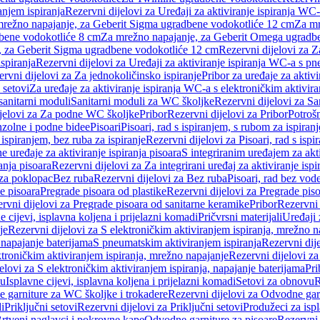
anjem ispiranja
Rezervni dijelovi za Uređaji za aktiviranje ispiranja WC-
 mrežno napajanje, za Geberit Sigma ugradbene vodokotliće 12 cm
Za mr
dbene vodokotliće 8 cm
Za mrežno napajanje, za Geberit Omega ugradb
a, za Geberit Sigma ugradbene vodokotliće 12 cm
Rezervni dijelovi za 
spiranja
Rezervni dijelovi za Uređaji za aktiviranje ispiranja WC-a s p
rvni dijelovi za Za jednokoličinsko ispiranje
Pribor za uređaje za aktiv
 setovi
Za uređaje za aktiviranje ispiranja WC-a s elektroničkim aktivira
sanitarni moduli
Sanitarni moduli za WC školjke
Rezervni dijelovi za S
jelovi za Za podne WC školjke
Pribor
Rezervni dijelovi za Pribor
Potrošn
nzolne i podne bidee
Pisoari
Pisoari, rad s ispiranjem, s rubom za ispiranj
s ispiranjem, bez ruba za ispiranje
Rezervni dijelovi za Pisoari, rad s ispi
 uređaje za aktiviranje ispiranja pisoara
S integriranim uređajem za akti
ranja pisoara
Rezervni dijelovi za Za integrirani uređaj za aktiviranje ispi
 za poklopac
Bez ruba
Rezervni dijelovi za Bez ruba
Pisoari, rad bez vod
e pisoara
Pregrade pisoara od plastike
Rezervni dijelovi za Pregrade piso
rvni dijelovi za Pregrade pisoara od sanitarne keramike
Pribor
Rezervni 
e cijevi, isplavna koljena i prijelazni komadi
Pričvrsni materijali
Uređaji 
je
Rezervni dijelovi za S elektroničkim aktiviranjem ispiranja, mrežno n
 napajanje baterijama
S pneumatskim aktiviranjem ispiranja
Rezervni dij
ktroničkim aktiviranjem ispiranja, mrežno napajanje
Rezervni dijelovi za
elovi za S elektroničkim aktiviranjem ispiranja, napajanje baterijama
Pri
du
Isplavne cijevi, isplavna koljena i prijelazni komadi
Setovi za obnovu
R
 garniture za WC školjke i trokadere
Rezervni dijelovi za Odvodne gar
i
Priključni setovi
Rezervni dijelovi za Priključni setovi
Produžeci za isp
rtveni naglavci i pokrovne kape
Odvodne garniture za pisoare
Rezervni 