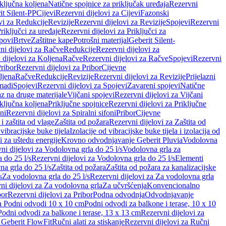
iključna koljena
Natične spojnice za priključak uređaja
Rezervni
it Silent-PP
Cijevi
Rezervni dijelovi za Cijevi
Fazonski
vi za Redukcije
Revizije
Rezervni dijelovi za Revizije
Spojevi
Rezervni
riključci za uređaje
Rezervni dijelovi za Priključci za
povi
Brtve
Zaštitne kape
Potrošni materijal
Geberit Silent-
ni dijelovi za Račve
Redukcije
Rezervni dijelovi za
 dijelovi za Koljena
Račve
Rezervni dijelovi za Račve
Spojevi
Rezervni
ribor
Rezervni dijelovi za Pribor
Cijevne
ljena
Račve
Redukcije
Revizije
Rezervni dijelovi za Revizije
Prijelazni
madi
Spojevi
Rezervni dijelovi za Spojevi
Zavareni spojevi
Natične
az na druge materijale
Vijčani spojevi
Rezervni dijelovi za Vijčani
iključna koljena
Priključne spojnice
Rezervni dijelovi za Priključne
oni
Rezervni dijelovi za Spiralni sifoni
Pribor
Cijevne
i zaštita od vlage
Zaštita od požara
Rezervni dijelovi za Zaštita od
 vibracijske buke tijela
Izolacije od vibracijske buke tijela i izolacija od
i za uštedu energije
Krovno odvodnjavanje Geberit Pluvia
Vodolovna
ni dijelovi za Vodolovna grla do 25 l/s
Vodolovna grla za
 do 25 l/s
Rezervni dijelovi za Vodolovna grla do 25 l/s
Elementi
a grla do 25 l/s
Zaštita od požara
Zaštita od požara za kanalizacijske
s
Za vodolovna grla do 25 l/s
Rezervni dijelovi za Za vodolovna grla
ni dijelovi za Za vodolovna grla
Za učvršćenja
Konvencionalno
bor
Rezervni dijelovi za Pribor
Podna odvodnja
Odvodnjavanje
za Podni odvodi 10 x 10 cm
Podni odvodi za balkone i terase, 10 x 10
Podni odvodi za balkone i terase, 13 x 13 cm
Rezervni dijelovi za
a Geberit FlowFit
Ručni alati za stiskanje
Rezervni dijelovi za Ručni