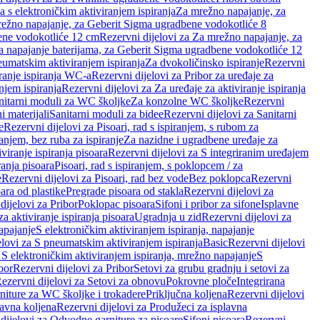
a s elektroničkim aktiviranjem ispiranja
Za mrežno napajanje, za
ežno napajanje, za Geberit Sigma ugradbene vodokotliće 8
ene vodokotliće 12 cm
Rezervni dijelovi za Za mrežno napajanje, za
Za napajanje baterijama, za Geberit Sigma ugradbene vodokotliće 12
neumatskim aktiviranjem ispiranja
Za dvokoličinsko ispiranje
Rezervni
iranje ispiranja WC-a
Rezervni dijelovi za Pribor za uređaje za
njem ispiranja
Rezervni dijelovi za Za uređaje za aktiviranje ispiranja
anitarni moduli za WC školjke
Za konzolne WC školjke
Rezervni
i materijali
Sanitarni moduli za bidee
Rezervni dijelovi za Sanitarni
e
Rezervni dijelovi za Pisoari, rad s ispiranjem, s rubom za
ranjem, bez ruba za ispiranje
Za nazidne i ugradbene uređaje za
viranje ispiranja pisoara
Rezervni dijelovi za S integriranim uređajem
ranja pisoara
Pisoari, rad s ispiranjem, s poklopcem / za
e
Rezervni dijelovi za Pisoari, rad bez vode
Bez poklopca
Rezervni
ara od plastike
Pregrade pisoara od stakla
Rezervni dijelovi za
dijelovi za Pribor
Poklopac pisoara
Sifoni i pribor za sifone
Isplavne
za aktiviranje ispiranja pisoara
Ugradnja u zid
Rezervni dijelovi za
apajanje
S elektroničkim aktiviranjem ispiranja, napajanje
elovi za S pneumatskim aktiviranjem ispiranja
Basic
Rezervni dijelovi
 S elektroničkim aktiviranjem ispiranja, mrežno napajanje
S
bor
Rezervni dijelovi za Pribor
Setovi za grubu gradnju i setovi za
ezervni dijelovi za Setovi za obnovu
Pokrovne ploče
Integrirana
niture za WC školjke i trokadere
Priključna koljena
Rezervni dijelovi
lavna koljena
Rezervni dijelovi za Produžeci za isplavna
dijelovi za Odvodne garniture za pisoare
Sifoni pisoara
Rezervni