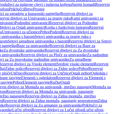
rodužeci za isplavne cijevi i isplavna koljena
Spojni komadi
Rezervni
sifoni
Priključci
Brtve
Prostor
ci za ugradnju u kupaonski namještaj
Rezervni dijelovi za
ervni dijelovi za Umivaonici za pranje ruku
Kutni umivaonici za
mivaonici
Podpultni umivaonici
Rezervni dijelovi za Podpultni
ijelovi za Ostali umivaonici
Korita s funkcijom ispiranja
Rezervni
ta
Umivaonici za učionice
Pribor
Podesti
Rezervni dijelovi za
i umivaonika s bazom
Setovi umivaonika za pranje ruku s
bazom
Setovi ugradnog umivaonika s bazom
Rezervni dijelovi za Setovi
 namještaj
Baze za umivaonike
Rezervni dijelovi za Baze za
ike
Za dvostruke umivaonike
Rezervni dijelovi za Za dvostruke
a umivaonike
Rezervni dijelovi za Ploče za umivaonike
Za nadpultne
lovi za Za pravokutne nadpultne umivaonike
Za ugradbene
Rezervni dijelovi za Visoki elementi
Srednje visoki elementi
Rezervni
štaj
Zidne police
Rezervni dijelovi za Zidne police
Pribor
Rezervni
 ploče
Utičnice
Rezervni dijelovi za Utičnice
Ostali pribor
Ogledala i
irane rasvjete
Elementi s ogledalom
Rezervni dijelovi za Elementi s
 rasvjete
Pribor
Elementi rasvjete
Ručke
Ostali
rvni dijelovi za Montaža na umivaonik, mrežno napajanje
Montaža na
orom
Rezervni dijelovi za Montaža na umivaonik, napajanje
režno napajanje
Rezervni dijelovi za Zidna montaža, mrežno
om
Rezervni dijelovi za Zidna montaža, napajanje generatorom
Zidna
nike
Rezervni dijelovi za Za armature za umivaonike
Priključci za
ivaonike
Lučni sifoni
Rezervni dijelovi za Lučni sifoni
Lučni sifoni,