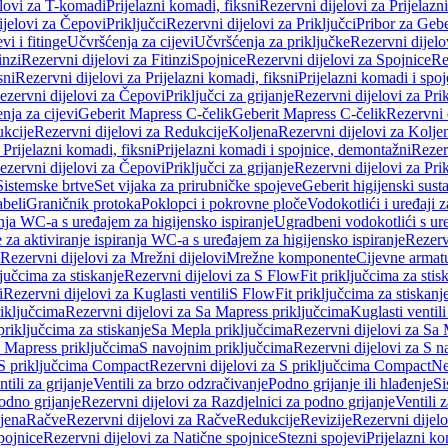
elovi za T-komadi
Prijelazni komadi, fiksni
Rezervni dijelovi za Prijelazn
ijelovi za Čepovi
Priključci
Rezervni dijelovi za Priključci
Pribor za Gebe
vi i fitinge
Učvršćenja za cijevi
Učvršćenja za priključke
Rezervni dijelo
inzi
Rezervni dijelovi za Fitinzi
Spojnice
Rezervni dijelovi za Spojnice
Re
sni
Rezervni dijelovi za Prijelazni komadi, fiksni
Prijelazni komadi i spo
ezervni dijelovi za Čepovi
Priključci za grijanje
Rezervni dijelovi za Prik
nja za cijevi
Geberit Mapress C-čelik
Geberit Mapress C-čelik
Rezervni 
kcije
Rezervni dijelovi za Redukcije
Koljena
Rezervni dijelovi za Kolje
 Prijelazni komadi, fiksni
Prijelazni komadi i spojnice, demontažni
Rezerv
ezervni dijelovi za Čepovi
Priključci za grijanje
Rezervni dijelovi za Prik
Sistemske brtve
Set vijaka za prirubničke spojeve
Geberit higijenski sust
beli
Graničnik protoka
Poklopci i pokrovne ploče
Vodokotlići i uređaji 
ranja WC-a s uređajem za higijensko ispiranje
Ugradbeni vodokotlići s ure
e za aktiviranje ispiranja WC-a s uređajem za higijensko ispiranje
Rezervn
Rezervni dijelovi za Mrežni dijelovi
Mrežne komponente
Cijevne armat
jučcima za stiskanje
Rezervni dijelovi za S FlowFit priključcima za stis
i
Rezervni dijelovi za Kuglasti ventili
S FlowFit priključcima za stiskanj
iključcima
Rezervni dijelovi za Sa Mapress priključcima
Kuglasti ventil
priključcima za stiskanje
Sa Mepla priključcima
Rezervni dijelovi za Sa
a Mapress priključcima
S navojnim priključcima
Rezervni dijelovi za S n
S priključcima Compact
Rezervni dijelovi za S priključcima Compact
Ne
tili za grijanje
Ventili za brzo odzračivanje
Podno grijanje ili hlađenje
Si
odno grijanje
Rezervni dijelovi za Razdjelnici za podno grijanje
Ventili 
jena
Račve
Rezervni dijelovi za Račve
Redukcije
Revizije
Rezervni dijelo
pojnice
Rezervni dijelovi za Natične spojnice
Stezni spojevi
Prijelazni ko