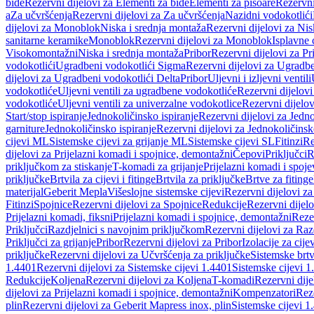
bide
Rezervni dijelovi za Elementi za bide
Elementi za pisoare
Rezervni
a
Za učvršćenja
Rezervni dijelovi za Za učvršćenja
Nazidni vodokotlići
dijelovi za Monoblok
Niska i srednja montaža
Rezervni dijelovi za Nis
sanitarne keramike
Monoblok
Rezervni dijelovi za Monoblok
Isplavne 
Visokomontažni
Niska i srednja montaža
Pribor
Rezervni dijelovi za Pr
vodokotlići
Ugradbeni vodokotlići Sigma
Rezervni dijelovi za Ugradb
dijelovi za Ugradbeni vodokotlići Delta
Pribor
Uljevni i izljevni ventili
vodokotliće
Uljevni ventili za ugradbene vodokotliće
Rezervni dijelovi
vodokotliće
Uljevni ventili za univerzalne vodokotlice
Rezervni dijelov
Start/stop ispiranje
Jednokoličinsko ispiranje
Rezervni dijelovi za Jedno
garniture
Jednokoličinsko ispiranje
Rezervni dijelovi za Jednokoličinsk
cijevi ML
Sistemske cijevi za grijanje ML
Sistemske cijevi SL
Fitinzi
Re
dijelovi za Prijelazni komadi i spojnice, demontažni
Čepovi
Priključci
R
priključkom za stiskanje
T-komadi za grijanje
Prijelazni komadi i spoje
priključke
Brtvila za cijevi i fitinge
Brtvila za priključke
Brtve za fitinge
materijal
Geberit Mepla
Višeslojne sistemske cijevi
Rezervni dijelovi za
Fitinzi
Spojnice
Rezervni dijelovi za Spojnice
Redukcije
Rezervni dijel
Prijelazni komadi, fiksni
Prijelazni komadi i spojnice, demontažni
Rezer
Priključci
Razdjelnici s navojnim priključkom
Rezervni dijelovi za Raz
Priključci za grijanje
Pribor
Rezervni dijelovi za Pribor
Izolacije za cijev
priključke
Rezervni dijelovi za Učvršćenja za priključke
Sistemske brt
1.4401
Rezervni dijelovi za Sistemske cijevi 1.4401
Sistemske cijevi 1
Redukcije
Koljena
Rezervni dijelovi za Koljena
T-komadi
Rezervni dij
dijelovi za Prijelazni komadi i spojnice, demontažni
Kompenzatori
Rez
plin
Rezervni dijelovi za Geberit Mapress inox, plin
Sistemske cijevi 1