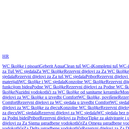
HR
WC školjke i pisoari
Geberit AquaClean tuš WC-i
Kompletni tuš WC-i
za Tuš WC sjedala
Za WC školjke
Rezervni dijelovi za Za WC školjke
sjedala
Rezervni dijelovi za Za tuš WC sjedala
Pribor
Rezervni dijelovi
materijali
WC školjke i WC sjedala
Konzolne WC školjke
Rezervni di
funkcijom bidea
Podne WC školjke
Rezervni dijelovi za Podne WC šk
školjke
Nazidni vodokotlići za WC školjke od sanitarne keramike
Mon
dijelovi za WC školjke u izvedbi Comfort
WC školjke, povišene
Rezer
Comfort
Rezervni dijelovi za WC sjedala u izvedbi Comfort
WC sjeda
dijelovi za WC školjke za djecu
Konzolne WC školjke
Rezervni dijel
za djecu
WC sjedala
Rezervni dijelovi za WC sjedala
WC sjedala bez p
za Podni bidei
Pribor
Rezervni dijelovi za Pribor
Tipke za aktiviranje i 
dijelovi za Za Sigma ugradbene vodokotliće
Za Omega ugradbene vod
vodokotliće
Za Delta ugradbene vodokotliće
Rezervni dijelovi za Za 