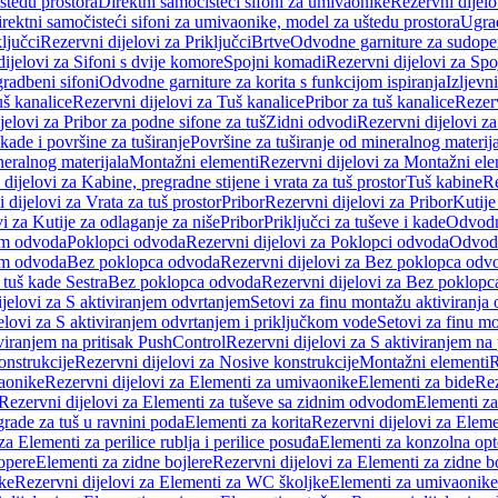
štedu prostora
Direktni samočisteći sifoni za umivaonike
Rezervni dijelo
irektni samočisteći sifoni za umivaonike, model za uštedu prostora
Ugrad
ljučci
Rezervni dijelovi za Priključci
Brtve
Odvodne garniture za sudope
ijelovi za Sifoni s dvije komore
Spojni komadi
Rezervni dijelovi za Sp
radbeni sifoni
Odvodne garniture za korita s funkcijom ispiranja
Izljevni
š kanalice
Rezervni dijelovi za Tuš kanalice
Pribor za tuš kanalice
Rezerv
jelovi za Pribor za podne sifone za tuš
Zidni odvodi
Rezervni dijelovi z
kade i površine za tuširanje
Površine za tuširanje od mineralnog materij
neralnog materijala
Montažni elementi
Rezervni dijelovi za Montažni ele
dijelovi za Kabine, pregradne stijene i vrata za tuš prostor
Tuš kabine
Re
 dijelovi za Vrata za tuš prostor
Pribor
Rezervni dijelovi za Pribor
Kutije
i za Kutije za odlaganje za niše
Pribor
Priključci za tuševe i kade
Odvodne
em odvoda
Poklopci odvoda
Rezervni dijelovi za Poklopci odvoda
Odvodn
em odvoda
Bez poklopca odvoda
Rezervni dijelovi za Bez poklopca odv
 tuš kade Sestra
Bez poklopca odvoda
Rezervni dijelovi za Bez poklop
jelovi za S aktiviranjem odvrtanjem
Setovi za finu montažu aktiviranja
elovi za S aktiviranjem odvrtanjem i priključkom vode
Setovi za finu mo
viranjem na pritisak PushControl
Rezervni dijelovi za S aktiviranjem na
onstrukcije
Rezervni dijelovi za Nosive konstrukcije
Montažni elementi
R
aonike
Rezervni dijelovi za Elementi za umivaonike
Elementi za bide
Rez
Rezervni dijelovi za Elementi za tuševe sa zidnim odvodom
Elementi za
grade za tuš u ravnini poda
Elementi za korita
Rezervni dijelovi za Eleme
za Elementi za perilice rublja i perilice posuđa
Elementi za konzolna opt
opere
Elementi za zidne bojlere
Rezervni dijelovi za Elementi za zidne b
ke
Rezervni dijelovi za Elementi za WC školjke
Elementi za umivaonike