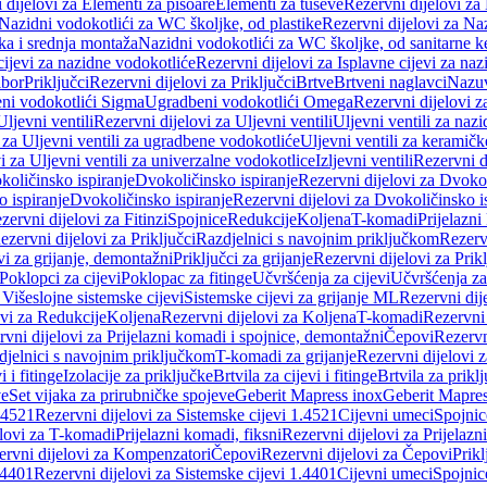
 dijelovi za Elementi za pisoare
Elementi za tuševe
Rezervni dijelovi za
Nazidni vodokotlići za WC školjke, od plastike
Rezervni dijelovi za Na
ka i srednja montaža
Nazidni vodokotlići za WC školjke, od sanitarne 
cijevi za nazidne vodokotliće
Rezervni dijelovi za Isplavne cijevi za na
ibor
Priključci
Rezervni dijelovi za Priključci
Brtve
Brtveni naglavci
Nazuvi
eni vodokotlići Sigma
Ugradbeni vodokotlići Omega
Rezervni dijelovi 
Uljevni ventili
Rezervni dijelovi za Uljevni ventili
Uljevni ventili za naz
 za Uljevni ventili za ugradbene vodokotliće
Uljevni ventili za keramič
i za Uljevni ventili za univerzalne vodokotlice
Izljevni ventili
Rezervni di
količinsko ispiranje
Dvokoličinsko ispiranje
Rezervni dijelovi za Dvokol
o ispiranje
Dvokoličinsko ispiranje
Rezervni dijelovi za Dvokoličinsko i
zervni dijelovi za Fitinzi
Spojnice
Redukcije
Koljena
T-komadi
Prijelazni
ezervni dijelovi za Priključci
Razdjelnici s navojnim priključkom
Rezerv
vi za grijanje, demontažni
Priključci za grijanje
Rezervni dijelovi za Prikl
Poklopci za cijevi
Poklopac za fitinge
Učvršćenja za cijevi
Učvršćenja za
 Višeslojne sistemske cijevi
Sistemske cijevi za grijanje ML
Rezervni dij
ovi za Redukcije
Koljena
Rezervni dijelovi za Koljena
T-komadi
Rezervni
vni dijelovi za Prijelazni komadi i spojnice, demontažni
Čepovi
Rezervn
djelnici s navojnim priključkom
T-komadi za grijanje
Rezervni dijelovi 
i i fitinge
Izolacije za priključke
Brtvila za cijevi i fitinge
Brtvila za prikl
ve
Set vijaka za prirubničke spojeve
Geberit Mapress inox
Geberit Mapres
.4521
Rezervni dijelovi za Sistemske cijevi 1.4521
Cijevni umeci
Spojnic
elovi za T-komadi
Prijelazni komadi, fiksni
Rezervni dijelovi za Prijelazn
ervni dijelovi za Kompenzatori
Čepovi
Rezervni dijelovi za Čepovi
Prikl
.4401
Rezervni dijelovi za Sistemske cijevi 1.4401
Cijevni umeci
Spojnic