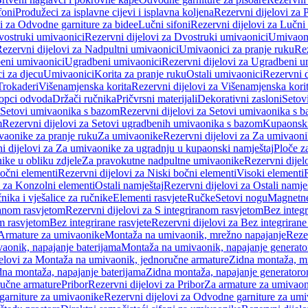
foni
Produžeci za isplavne cijevi i isplavna koljena
Rezervni dijelovi za P
i za Odvodne garniture za bidee
Lučni sifoni
Rezervni dijelovi za Lučni 
ostruki umivaonici
Rezervni dijelovi za Dvostruki umivaonici
Umivaoni
ezervni dijelovi za Nadpultni umivaonici
Umivaonici za pranje ruku
Rez
beni umivaonici
Ugradbeni umivaonici
Rezervni dijelovi za Ugradbeni u
i za djecu
Umivaonici
Korita za pranje ruku
Ostali umivaonici
Rezervni d
Trokaderi
Višenamjenska korita
Rezervni dijelovi za Višenamjenska kori
opci odvoda
Držači ručnika
Pričvrsni materijali
Dekorativni zasloni
Setov
Setovi umivaonika s bazom
Rezervni dijelovi za Setovi umivaonika s 
m
Rezervni dijelovi za Setovi ugradbenih umivaonika s bazom
Kupaonski
vaonike za pranje ruku
Za umivaonike
Rezervni dijelovi za Za umivaon
i dijelovi za Za umivaonike za ugradnju u kupaonski namještaj
Ploče z
ike u obliku zdjele
Za pravokutne nadpultne umivaonike
Rezervni dije
očni elementi
Rezervni dijelovi za Niski bočni elementi
Visoki elementi
i za Konzolni elementi
Ostali namještaj
Rezervni dijelovi za Ostali namje
nika i vješalice za ručnike
Elementi rasvjete
Ručke
Setovi nogu
Magnetne
ranom rasvjetom
Rezervni dijelovi za S integriranom rasvjetom
Bez integr
om rasvjetom
Bez integrirane rasvjete
Rezervni dijelovi za Bez integrirane
 Armature za umivaonike
Montaža na umivaonik, mrežno napajanje
Reze
aonik, napajanje baterijama
Montaža na umivaonik, napajanje generat
jelovi za Montaža na umivaonik, jednoručne armature
Zidna montaža, m
dna montaža, napajanje baterijama
Zidna montaža, napajanje generator
ručne armature
Pribor
Rezervni dijelovi za Pribor
Za armature za umivao
arniture za umivaonike
Rezervni dijelovi za Odvodne garniture za um