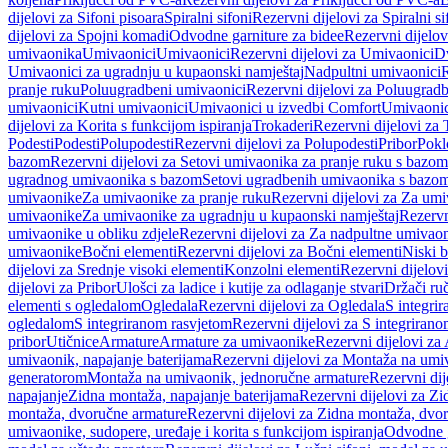
dijelovi za Sifoni pisoara
Spiralni sifoni
Rezervni dijelovi za Spiralni si
dijelovi za Spojni komadi
Odvodne garniture za bidee
Rezervni dijelov
umivaonika
Umivaonici
Umivaonici
Rezervni dijelovi za Umivaonici
Dv
Umivaonici za ugradnju u kupaonski namještaj
Nadpultni umivaonici
R
pranje ruku
Poluugradbeni umivaonici
Rezervni dijelovi za Poluugrad
umivaonici
Kutni umivaonici
Umivaonici u izvedbi Comfort
Umivaonic
dijelovi za Korita s funkcijom ispiranja
Trokaderi
Rezervni dijelovi za 
Podesti
Podesti
Polupodesti
Rezervni dijelovi za Polupodesti
Pribor
Pokl
bazom
Rezervni dijelovi za Setovi umivaonika za pranje ruku s bazom
ugradnog umivaonika s bazom
Setovi ugradbenih umivaonika s bazo
umivaonike
Za umivaonike za pranje ruku
Rezervni dijelovi za Za umi
umivaonike
Za umivaonike za ugradnju u kupaonski namještaj
Rezervn
umivaonike u obliku zdjele
Rezervni dijelovi za Za nadpultne umivaon
umivaonike
Bočni elementi
Rezervni dijelovi za Bočni elementi
Niski b
dijelovi za Srednje visoki elementi
Konzolni elementi
Rezervni dijelov
dijelovi za Pribor
Ulošci za ladice i kutije za odlaganje stvari
Držači ruč
elementi s ogledalom
Ogledala
Rezervni dijelovi za Ogledala
S integri
ogledalom
S integriranom rasvjetom
Rezervni dijelovi za S integriran
pribor
Utičnice
Armature
Armature za umivaonike
Rezervni dijelovi za
umivaonik, napajanje baterijama
Rezervni dijelovi za Montaža na umiv
generatorom
Montaža na umivaonik, jednoručne armature
Rezervni di
napajanje
Zidna montaža, napajanje baterijama
Rezervni dijelovi za Zi
montaža, dvoručne armature
Rezervni dijelovi za Zidna montaža, dvo
umivaonike, sudopere, uređaje i korita s funkcijom ispiranja
Odvodne g