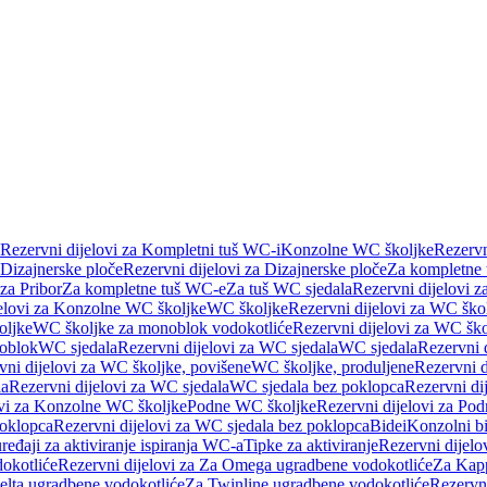
Rezervni dijelovi za Kompletni tuš WC-i
Konzolne WC školjke
Rezervn
Dizajnerske ploče
Rezervni dijelovi za Dizajnerske ploče
Za kompletne
 za Pribor
Za kompletne tuš WC-e
Za tuš WC sjedala
Rezervni dijelovi z
jelovi za Konzolne WC školjke
WC školjke
Rezervni dijelovi za WC ško
oljke
WC školjke za monoblok vodokotliće
Rezervni dijelovi za WC šk
oblok
WC sjedala
Rezervni dijelovi za WC sjedala
WC sjedala
Rezervni 
vni dijelovi za WC školjke, povišene
WC školjke, produljene
Rezervni d
la
Rezervni dijelovi za WC sjedala
WC sjedala bez poklopca
Rezervni di
ovi za Konzolne WC školjke
Podne WC školjke
Rezervni dijelovi za Po
oklopca
Rezervni dijelovi za WC sjedala bez poklopca
Bidei
Konzolni bi
uređaji za aktiviranje ispiranja WC-a
Tipke za aktiviranje
Rezervni dijelov
okotliće
Rezervni dijelovi za Za Omega ugradbene vodokotliće
Za Kapp
Delta ugradbene vodokotliće
Za Twinline ugradbene vodokotliće
Rezervni