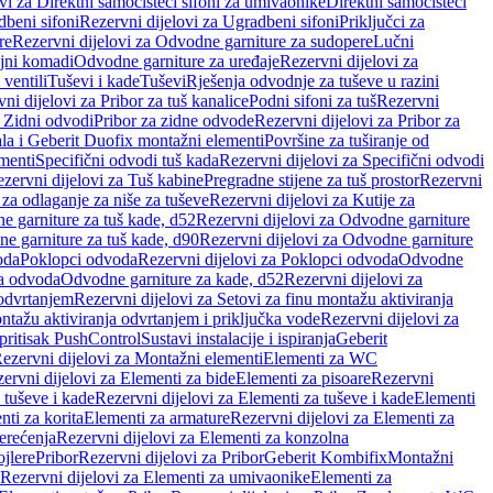
vi za Direktni samočisteći sifoni za umivaonike
Direktni samočisteći
beni sifoni
Rezervni dijelovi za Ugradbeni sifoni
Priključci za
re
Rezervni dijelovi za Odvodne garniture za sudopere
Lučni
ojni komadi
Odvodne garniture za uređaje
Rezervni dijelovi za
 ventili
Tuševi i kade
Tuševi
Rješenja odvodnje za tuševe u razini
ni dijelovi za Pribor za tuš kanalice
Podni sifoni za tuš
Rezervni
a Zidni odvodi
Pribor za zidne odvode
Rezervni dijelovi za Pribor za
ala i Geberit Duofix montažni elementi
Površine za tuširanje od
menti
Specifični odvodi tuš kada
Rezervni dijelovi za Specifični odvodi
zervni dijelovi za Tuš kabine
Pregradne stijene za tuš prostor
Rezervni
 za odlaganje za niše za tuševe
Rezervni dijelovi za Kutije za
 garniture za tuš kade, d52
Rezervni dijelovi za Odvodne garniture
e garniture za tuš kade, d90
Rezervni dijelovi za Odvodne garniture
oda
Poklopci odvoda
Rezervni dijelovi za Poklopci odvoda
Odvodne
ca odvoda
Odvodne garniture za kade, d52
Rezervni dijelovi za
 odvrtanjem
Rezervni dijelovi za Setovi za finu montažu aktiviranja
ntažu aktiviranja odvrtanjem i priključka vode
Rezervni dijelovi za
 pritisak PushControl
Sustavi instalacije i ispiranja
Geberit
ezervni dijelovi za Montažni elementi
Elementi za WC
ervni dijelovi za Elementi za bide
Elementi za pisoare
Rezervni
 tuševe i kade
Rezervni dijelovi za Elementi za tuševe i kade
Elementi
nti za korita
Elementi za armature
Rezervni dijelovi za Elementi za
erećenja
Rezervni dijelovi za Elementi za konzolna
ojlere
Pribor
Rezervni dijelovi za Pribor
Geberit Kombifix
Montažni
Rezervni dijelovi za Elementi za umivaonike
Elementi za