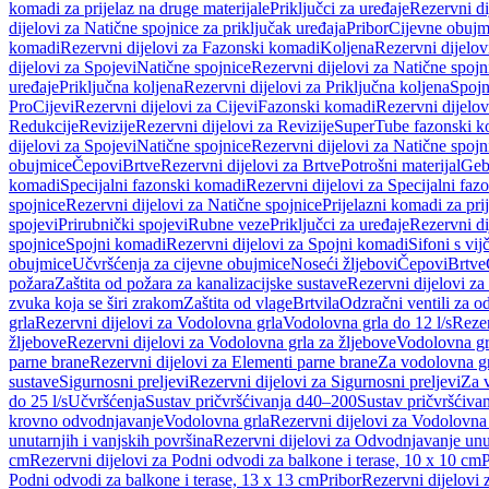
komadi za prijelaz na druge materijale
Priključci za uređaje
Rezervni di
dijelovi za Natične spojnice za priključak uređaja
Pribor
Cijevne obujm
komadi
Rezervni dijelovi za Fazonski komadi
Koljena
Rezervni dijelov
dijelovi za Spojevi
Natične spojnice
Rezervni dijelovi za Natične spojn
uređaje
Priključna koljena
Rezervni dijelovi za Priključna koljena
Spojn
Pro
Cijevi
Rezervni dijelovi za Cijevi
Fazonski komadi
Rezervni dijelo
Redukcije
Revizije
Rezervni dijelovi za Revizije
SuperTube fazonski k
dijelovi za Spojevi
Natične spojnice
Rezervni dijelovi za Natične spojn
obujmice
Čepovi
Brtve
Rezervni dijelovi za Brtve
Potrošni materijal
Geb
komadi
Specijalni fazonski komadi
Rezervni dijelovi za Specijalni fa
spojnice
Rezervni dijelovi za Natične spojnice
Prijelazni komadi za pri
spojevi
Prirubnički spojevi
Rubne veze
Priključci za uređaje
Rezervni di
spojnice
Spojni komadi
Rezervni dijelovi za Spojni komadi
Sifoni s vi
obujmice
Učvršćenja za cijevne obujmice
Noseći žljebovi
Čepovi
Brtve
požara
Zaštita od požara za kanalizacijske sustave
Rezervni dijelovi za
zvuka koja se širi zrakom
Zaštita od vlage
Brtvila
Odzračni ventili za 
grla
Rezervni dijelovi za Vodolovna grla
Vodolovna grla do 12 l/s
Rezer
žljebove
Rezervni dijelovi za Vodolovna grla za žljebove
Vodolovna grl
parne brane
Rezervni dijelovi za Elementi parne brane
Za vodolovna gr
sustave
Sigurnosni preljevi
Rezervni dijelovi za Sigurnosni preljevi
Za v
do 25 l/s
Učvršćenja
Sustav pričvršćivanja d40–200
Sustav pričvršćiv
krovno odvodnjavanje
Vodolovna grla
Rezervni dijelovi za Vodolovna
unutarnjih i vanjskih površina
Rezervni dijelovi za Odvodnjavanje unut
cm
Rezervni dijelovi za Podni odvodi za balkone i terase, 10 x 10 cm
P
Podni odvodi za balkone i terase, 13 x 13 cm
Pribor
Rezervni dijelovi 