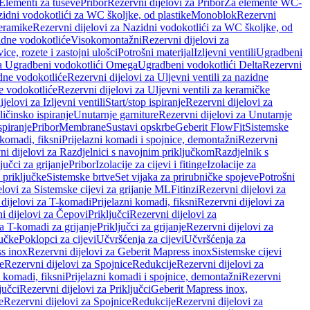
 Elementi za tuševe
Pribor
Rezervni dijelovi za Pribor
Za elemente WC-
zidni vodokotlići za WC školjke, od plastike
Monoblok
Rezervni
keramike
Rezervni dijelovi za Nazidni vodokotlići za WC školjke, od
zidne vodokotliće
Visokomontažni
Rezervni dijelovi za
ce, rozete i zastojni ulošci
Potrošni materijal
Izljevni ventili
Ugradbeni
za Ugradbeni vodokotlići Omega
Ugradbeni vodokotlići Delta
Rezervni
idne vodokotliće
Rezervni dijelovi za Uljevni ventili za nazidne
ke vodokotliće
Rezervni dijelovi za Uljevni ventili za keramičke
jelovi za Izljevni ventili
Start/stop ispiranje
Rezervni dijelovi za
ičinsko ispiranje
Unutarnje garniture
Rezervni dijelovi za Unutarnje
spiranje
Pribor
Membrane
Sustavi opskrbe
Geberit FlowFit
Sistemske
 komadi, fiksni
Prijelazni komadi i spojnice, demontažni
Rezervni
ni dijelovi za Razdjelnici s navojnim priključkom
Razdjelnik s
jučci za grijanje
Pribor
Izolacije za cijevi i fitinge
Izolacije za
 priključke
Sistemske brtve
Set vijaka za prirubničke spojeve
Potrošni
elovi za Sistemske cijevi za grijanje ML
Fitinzi
Rezervni dijelovi za
 dijelovi za T-komadi
Prijelazni komadi, fiksni
Rezervni dijelovi za
i dijelovi za Čepovi
Priključci
Rezervni dijelovi za
za T-komadi za grijanje
Priključci za grijanje
Rezervni dijelovi za
jučke
Poklopci za cijevi
Učvršćenja za cijevi
Učvršćenja za
s inox
Rezervni dijelovi za Geberit Mapress inox
Sistemske cijevi
e
Rezervni dijelovi za Spojnice
Redukcije
Rezervni dijelovi za
i komadi, fiksni
Prijelazni komadi i spojnice, demontažni
Rezervni
jučci
Rezervni dijelovi za Priključci
Geberit Mapress inox,
e
Rezervni dijelovi za Spojnice
Redukcije
Rezervni dijelovi za