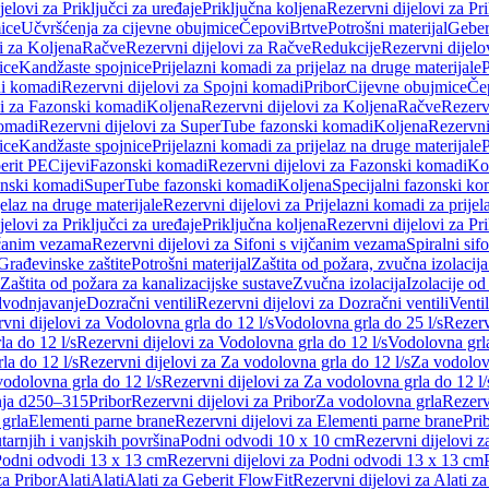
jelovi za Priključci za uređaje
Priključna koljena
Rezervni dijelovi za Pr
ice
Učvršćenja za cijevne obujmice
Čepovi
Brtve
Potrošni materijal
Geber
i za Koljena
Račve
Rezervni dijelovi za Račve
Redukcije
Rezervni dijelo
ice
Kandžaste spojnice
Prijelazni komadi za prijelaz na druge materijale
P
i komadi
Rezervni dijelovi za Spojni komadi
Pribor
Cijevne obujmice
Če
vi za Fazonski komadi
Koljena
Rezervni dijelovi za Koljena
Račve
Rezerv
omadi
Rezervni dijelovi za SuperTube fazonski komadi
Koljena
Rezervni
ice
Kandžaste spojnice
Prijelazni komadi za prijelaz na druge materijale
P
erit PE
Cijevi
Fazonski komadi
Rezervni dijelovi za Fazonski komadi
Ko
zonski komadi
SuperTube fazonski komadi
Koljena
Specijalni fazonski ko
jelaz na druge materijale
Rezervni dijelovi za Prijelazni komadi za prijel
jelovi za Priključci za uređaje
Priključna koljena
Rezervni dijelovi za Pr
jčanim vezama
Rezervni dijelovi za Sifoni s vijčanim vezama
Spiralni sif
Građevinske zaštite
Potrošni materijal
Zaštita od požara, zvučna izolacija 
 Zaštita od požara za kanalizacijske sustave
Zvučna izolacija
Izolacije od
odvodnjavanje
Dozračni ventili
Rezervni dijelovi za Dozračni ventili
Ventil
vni dijelovi za Vodolovna grla do 12 l/s
Vodolovna grla do 25 l/s
Rezerv
a do 12 l/s
Rezervni dijelovi za Vodolovna grla do 12 l/s
Vodolovna grla
la do 12 l/s
Rezervni dijelovi za Za vodolovna grla do 12 l/s
Za vodolovn
odolovna grla do 12 l/s
Rezervni dijelovi za Za vodolovna grla do 12 l/
anja d250–315
Pribor
Rezervni dijelovi za Pribor
Za vodolovna grla
Rezerv
 grla
Elementi parne brane
Rezervni dijelovi za Elementi parne brane
Pri
arnjih i vanjskih površina
Podni odvodi 10 x 10 cm
Rezervni dijelovi 
odni odvodi 13 x 13 cm
Rezervni dijelovi za Podni odvodi 13 x 13 cm
za Pribor
Alati
Alati
Alati za Geberit FlowFit
Rezervni dijelovi za Alati z