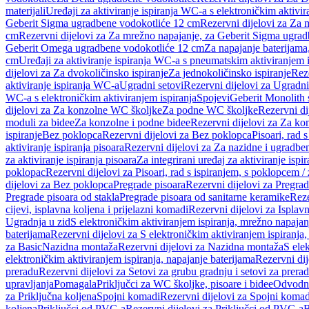
materijali
Uređaji za aktiviranje ispiranja WC-a s elektroničkim aktivir
Geberit Sigma ugradbene vodokotliće 12 cm
Rezervni dijelovi za Za
cm
Rezervni dijelovi za Za mrežno napajanje, za Geberit Sigma ugra
Geberit Omega ugradbene vodokotliće 12 cm
Za napajanje baterijam
cm
Uređaji za aktiviranje ispiranja WC-a s pneumatskim aktiviranjem i
dijelovi za Za dvokoličinsko ispiranje
Za jednokoličinsko ispiranje
Reze
aktiviranje ispiranja WC-a
Ugradni setovi
Rezervni dijelovi za Ugradni
WC-a s elektroničkim aktiviranjem ispiranja
Spojevi
Geberit Monolith 
dijelovi za Za konzolne WC školjke
Za podne WC školjke
Rezervni di
moduli za bidee
Za konzolne i podne bidee
Rezervni dijelovi za Za ko
ispiranje
Bez poklopca
Rezervni dijelovi za Bez poklopca
Pisoari, rad 
aktiviranje ispiranja pisoara
Rezervni dijelovi za Za nazidne i ugradbene
za aktiviranje ispiranja pisoara
Za integrirani uređaj za aktiviranje ispi
poklopac
Rezervni dijelovi za Pisoari, rad s ispiranjem, s poklopcem /
dijelovi za Bez poklopca
Pregrade pisoara
Rezervni dijelovi za Pregrad
Pregrade pisoara od stakla
Pregrade pisoara od sanitarne keramike
Reze
cijevi, isplavna koljena i prijelazni komadi
Rezervni dijelovi za Isplavn
Ugradnja u zid
S elektroničkim aktiviranjem ispiranja, mrežno napajan
baterijama
Rezervni dijelovi za S elektroničkim aktiviranjem ispiranja,
za Basic
Nazidna montaža
Rezervni dijelovi za Nazidna montaža
S ele
elektroničkim aktiviranjem ispiranja, napajanje baterijama
Rezervni dij
preradu
Rezervni dijelovi za Setovi za grubu gradnju i setovi za prera
upravljanja
Pomagala
Priključci za WC školjke, pisoare i bidee
Odvodne
za Priključna koljena
Spojni komadi
Rezervni dijelovi za Spojni komad
koljena
Priključci od PVC-a
Rezervni dijelovi za Priključci od PVC-a
B