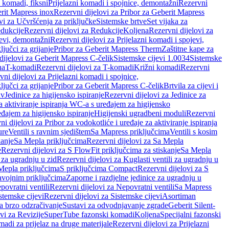
i komadi, fiksni
Prijelazni komadi i spojnice, demontažni
Rezervni
rit Mapress inox
Rezervni dijelovi za Pribor za Geberit Mapress
vi za Učvršćenja za priključke
Sistemske brtve
Set vijaka za
dukcije
Rezervni dijelovi za Redukcije
Koljena
Rezervni dijelovi za
jevi, demontažni
Rezervni dijelovi za Prijelazni komadi i spojevi,
ljučci za grijanje
Pribor za Geberit Mapress Therm
Zaštitne kape za
dijelovi za Geberit Mapress C-čelik
Sistemske cijevi 1.0034
Sistemske
na
T-komadi
Rezervni dijelovi za T-komadi
Križni komadi
Rezervni
ni dijelovi za Prijelazni komadi i spojnice,
ljučci za grijanje
Pribor za Geberit Mapress C-čelik
Brtvila za cijevi i
av
Jedinice za higijensko ispiranje
Rezervni dijelovi za Jedinice za
za aktiviranje ispiranja WC-a s uređajem za higijensko
đajem za higijensko ispiranje
Higijenski ugradbeni moduli
Rezervni
i dijelovi za Pribor za vodokotliće i uređaje za aktiviranje ispiranja
ure
Ventili s ravnim sjedištem
Sa Mapress priključcima
Ventili s kosim
kanje
Sa Mepla priključcima
Rezervni dijelovi za Sa Mepla
e
Rezervni dijelovi za S FlowFit priključcima za stiskanje
Sa Mepla
i za ugradnju u zid
Rezervni dijelovi za Kuglasti ventili za ugradnju u
 Mepla priključcima
S priključcima Compact
Rezervni dijelovi za S
avojnim priključcima
Zaporne i razdjelne jedinice za ugradnju u
povratni ventili
Rezervni dijelovi za Nepovratni ventili
Sa Mapress
stemske cijevi
Rezervni dijelovi za Sistemske cijevi
Asortiman
za brzo odzračivanje
Sustavi za odvodnjavanje zgrade
Geberit Silent-
vi za Revizije
SuperTube fazonski komadi
Koljena
Specijalni fazonski
madi za prijelaz na druge materijale
Rezervni dijelovi za Prijelazni