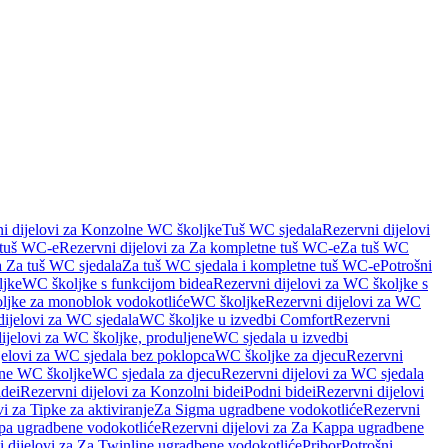
i dijelovi za Konzolne WC školjke
Tuš WC sjedala
Rezervni dijelovi
 tuš WC-e
Rezervni dijelovi za Za kompletne tuš WC-e
Za tuš WC
a Za tuš WC sjedala
Za tuš WC sjedala i kompletne tuš WC-e
Potrošni
ljke
WC školjke s funkcijom bidea
Rezervni dijelovi za WC školjke s
oljke za monoblok vodokotliće
WC školjke
Rezervni dijelovi za WC
dijelovi za WC sjedala
WC školjke u izvedbi Comfort
Rezervni
ijelovi za WC školjke, produljene
WC sjedala u izvedbi
jelovi za WC sjedala bez poklopca
WC školjke za djecu
Rezervni
dne WC školjke
WC sjedala za djecu
Rezervni dijelovi za WC sjedala
dei
Rezervni dijelovi za Konzolni bidei
Podni bidei
Rezervni dijelovi
i za Tipke za aktiviranje
Za Sigma ugradbene vodokotliće
Rezervni
a ugradbene vodokotliće
Rezervni dijelovi za Za Kappa ugradbene
 dijelovi za Za Twinline ugradbene vodokotliće
Pribor
Potrošni