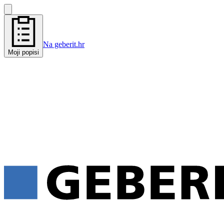
Na geberit.hr
Moji popisi