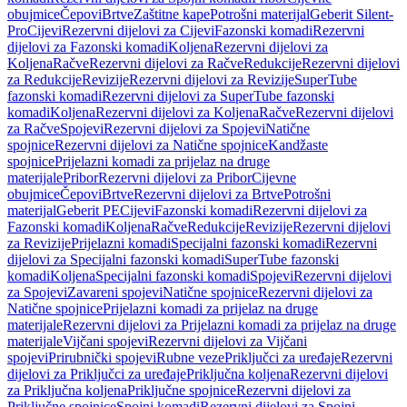
obujmice
Čepovi
Brtve
Zaštitne kape
Potrošni materijal
Geberit Silent-
Pro
Cijevi
Rezervni dijelovi za Cijevi
Fazonski komadi
Rezervni
dijelovi za Fazonski komadi
Koljena
Rezervni dijelovi za
Koljena
Račve
Rezervni dijelovi za Račve
Redukcije
Rezervni dijelovi
za Redukcije
Revizije
Rezervni dijelovi za Revizije
SuperTube
fazonski komadi
Rezervni dijelovi za SuperTube fazonski
komadi
Koljena
Rezervni dijelovi za Koljena
Račve
Rezervni dijelovi
za Račve
Spojevi
Rezervni dijelovi za Spojevi
Natične
spojnice
Rezervni dijelovi za Natične spojnice
Kandžaste
spojnice
Prijelazni komadi za prijelaz na druge
materijale
Pribor
Rezervni dijelovi za Pribor
Cijevne
obujmice
Čepovi
Brtve
Rezervni dijelovi za Brtve
Potrošni
materijal
Geberit PE
Cijevi
Fazonski komadi
Rezervni dijelovi za
Fazonski komadi
Koljena
Račve
Redukcije
Revizije
Rezervni dijelovi
za Revizije
Prijelazni komadi
Specijalni fazonski komadi
Rezervni
dijelovi za Specijalni fazonski komadi
SuperTube fazonski
komadi
Koljena
Specijalni fazonski komadi
Spojevi
Rezervni dijelovi
za Spojevi
Zavareni spojevi
Natične spojnice
Rezervni dijelovi za
Natične spojnice
Prijelazni komadi za prijelaz na druge
materijale
Rezervni dijelovi za Prijelazni komadi za prijelaz na druge
materijale
Vijčani spojevi
Rezervni dijelovi za Vijčani
spojevi
Prirubnički spojevi
Rubne veze
Priključci za uređaje
Rezervni
dijelovi za Priključci za uređaje
Priključna koljena
Rezervni dijelovi
za Priključna koljena
Priključne spojnice
Rezervni dijelovi za
Priključne spojnice
Spojni komadi
Rezervni dijelovi za Spojni