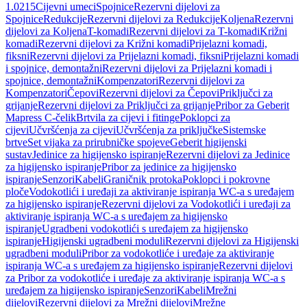
1.0215
Cijevni umeci
Spojnice
Rezervni dijelovi za
Spojnice
Redukcije
Rezervni dijelovi za Redukcije
Koljena
Rezervni
dijelovi za Koljena
T-komadi
Rezervni dijelovi za T-komadi
Križni
komadi
Rezervni dijelovi za Križni komadi
Prijelazni komadi,
fiksni
Rezervni dijelovi za Prijelazni komadi, fiksni
Prijelazni komadi
i spojnice, demontažni
Rezervni dijelovi za Prijelazni komadi i
spojnice, demontažni
Kompenzatori
Rezervni dijelovi za
Kompenzatori
Čepovi
Rezervni dijelovi za Čepovi
Priključci za
grijanje
Rezervni dijelovi za Priključci za grijanje
Pribor za Geberit
Mapress C-čelik
Brtvila za cijevi i fitinge
Poklopci za
cijevi
Učvršćenja za cijevi
Učvršćenja za priključke
Sistemske
brtve
Set vijaka za prirubničke spojeve
Geberit higijenski
sustav
Jedinice za higijensko ispiranje
Rezervni dijelovi za Jedinice
za higijensko ispiranje
Pribor za jedinice za higijensko
ispiranje
Senzori
Kabeli
Graničnik protoka
Poklopci i pokrovne
ploče
Vodokotlići i uređaji za aktiviranje ispiranja WC-a s uređajem
za higijensko ispiranje
Rezervni dijelovi za Vodokotlići i uređaji za
aktiviranje ispiranja WC-a s uređajem za higijensko
ispiranje
Ugradbeni vodokotlići s uređajem za higijensko
ispiranje
Higijenski ugradbeni moduli
Rezervni dijelovi za Higijenski
ugradbeni moduli
Pribor za vodokotliće i uređaje za aktiviranje
ispiranja WC-a s uređajem za higijensko ispiranje
Rezervni dijelovi
za Pribor za vodokotliće i uređaje za aktiviranje ispiranja WC-a s
uređajem za higijensko ispiranje
Senzori
Kabeli
Mrežni
dijelovi
Rezervni dijelovi za Mrežni dijelovi
Mrežne