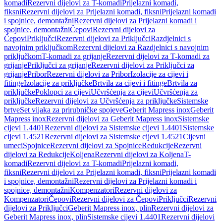
komadi
Rezervni dijelovi za T-komadi
Prijelazni komadi,
fiksni
Rezervni dijelovi za Prijelazni komadi, fiksni
Prijelazni komadi
i spojnice, demontažni
Rezervni dijelovi za Prijelazni komadi i
spojnice, demontažni
Čepovi
Rezervni dijelovi za
Čepovi
Priključci
Rezervni dijelovi za Priključci
Razdjelnici s
navojnim priključkom
Rezervni dijelovi za Razdjelnici s navojnim
priključkom
T-komadi za grijanje
Rezervni dijelovi za T-komadi za
grijanje
Priključci za grijanje
Rezervni dijelovi za Priključci za
grijanje
Pribor
Rezervni dijelovi za Pribor
Izolacije za cijevi i
fitinge
Izolacije za priključke
Brtvila za cijevi i fitinge
Brtvila za
priključke
Poklopci za cijevi
Učvršćenja za cijevi
Učvršćenja za
priključke
Rezervni dijelovi za Učvršćenja za priključke
Sistemske
brtve
Set vijaka za prirubničke spojeve
Geberit Mapress inox
Geberit
Mapress inox
Rezervni dijelovi za Geberit Mapress inox
Sistemske
cijevi 1.4401
Rezervni dijelovi za Sistemske cijevi 1.4401
Sistemske
cijevi 1.4521
Rezervni dijelovi za Sistemske cijevi 1.4521
Cijevni
umeci
Spojnice
Rezervni dijelovi za Spojnice
Redukcije
Rezervni
dijelovi za Redukcije
Koljena
Rezervni dijelovi za Koljena
T-
komadi
Rezervni dijelovi za T-komadi
Prijelazni komadi,
fiksni
Rezervni dijelovi za Prijelazni komadi, fiksni
Prijelazni komadi
i spojnice, demontažni
Rezervni dijelovi za Prijelazni komadi i
spojnice, demontažni
Kompenzatori
Rezervni dijelovi za
Kompenzatori
Čepovi
Rezervni dijelovi za Čepovi
Priključci
Rezervni
dijelovi za Priključci
Geberit Mapress inox, plin
Rezervni dijelovi za
Geberit Mapress inox, plin
Sistemske cijevi 1.4401
Rezervni dijelovi