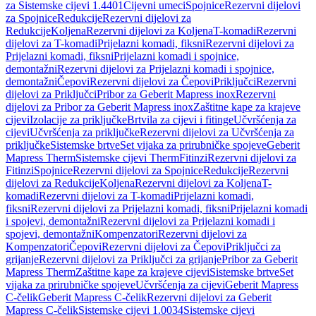
za Sistemske cijevi 1.4401
Cijevni umeci
Spojnice
Rezervni dijelovi
za Spojnice
Redukcije
Rezervni dijelovi za
Redukcije
Koljena
Rezervni dijelovi za Koljena
T-komadi
Rezervni
dijelovi za T-komadi
Prijelazni komadi, fiksni
Rezervni dijelovi za
Prijelazni komadi, fiksni
Prijelazni komadi i spojnice,
demontažni
Rezervni dijelovi za Prijelazni komadi i spojnice,
demontažni
Čepovi
Rezervni dijelovi za Čepovi
Priključci
Rezervni
dijelovi za Priključci
Pribor za Geberit Mapress inox
Rezervni
dijelovi za Pribor za Geberit Mapress inox
Zaštitne kape za krajeve
cijevi
Izolacije za priključke
Brtvila za cijevi i fitinge
Učvršćenja za
cijevi
Učvršćenja za priključke
Rezervni dijelovi za Učvršćenja za
priključke
Sistemske brtve
Set vijaka za prirubničke spojeve
Geberit
Mapress Therm
Sistemske cijevi Therm
Fitinzi
Rezervni dijelovi za
Fitinzi
Spojnice
Rezervni dijelovi za Spojnice
Redukcije
Rezervni
dijelovi za Redukcije
Koljena
Rezervni dijelovi za Koljena
T-
komadi
Rezervni dijelovi za T-komadi
Prijelazni komadi,
fiksni
Rezervni dijelovi za Prijelazni komadi, fiksni
Prijelazni komadi
i spojevi, demontažni
Rezervni dijelovi za Prijelazni komadi i
spojevi, demontažni
Kompenzatori
Rezervni dijelovi za
Kompenzatori
Čepovi
Rezervni dijelovi za Čepovi
Priključci za
grijanje
Rezervni dijelovi za Priključci za grijanje
Pribor za Geberit
Mapress Therm
Zaštitne kape za krajeve cijevi
Sistemske brtve
Set
vijaka za prirubničke spojeve
Učvršćenja za cijevi
Geberit Mapress
C-čelik
Geberit Mapress C-čelik
Rezervni dijelovi za Geberit
Mapress C-čelik
Sistemske cijevi 1.0034
Sistemske cijevi