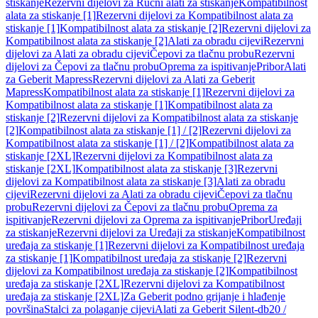
stiskanje
Rezervni dijelovi za Ručni alati za stiskanje
Kompatibilnost
alata za stiskanje [1]
Rezervni dijelovi za Kompatibilnost alata za
stiskanje [1]
Kompatibilnost alata za stiskanje [2]
Rezervni dijelovi za
Kompatibilnost alata za stiskanje [2]
Alati za obradu cijevi
Rezervni
dijelovi za Alati za obradu cijevi
Čepovi za tlačnu probu
Rezervni
dijelovi za Čepovi za tlačnu probu
Oprema za ispitivanje
Pribor
Alati
za Geberit Mapress
Rezervni dijelovi za Alati za Geberit
Mapress
Kompatibilnost alata za stiskanje [1]
Rezervni dijelovi za
Kompatibilnost alata za stiskanje [1]
Kompatibilnost alata za
stiskanje [2]
Rezervni dijelovi za Kompatibilnost alata za stiskanje
[2]
Kompatibilnost alata za stiskanje [1] / [2]
Rezervni dijelovi za
Kompatibilnost alata za stiskanje [1] / [2]
Kompatibilnost alata za
stiskanje [2XL]
Rezervni dijelovi za Kompatibilnost alata za
stiskanje [2XL]
Kompatibilnost alata za stiskanje [3]
Rezervni
dijelovi za Kompatibilnost alata za stiskanje [3]
Alati za obradu
cijevi
Rezervni dijelovi za Alati za obradu cijevi
Čepovi za tlačnu
probu
Rezervni dijelovi za Čepovi za tlačnu probu
Oprema za
ispitivanje
Rezervni dijelovi za Oprema za ispitivanje
Pribor
Uređaji
za stiskanje
Rezervni dijelovi za Uređaji za stiskanje
Kompatibilnost
uređaja za stiskanje [1]
Rezervni dijelovi za Kompatibilnost uređaja
za stiskanje [1]
Kompatibilnost uređaja za stiskanje [2]
Rezervni
dijelovi za Kompatibilnost uređaja za stiskanje [2]
Kompatibilnost
uređaja za stiskanje [2XL]
Rezervni dijelovi za Kompatibilnost
uređaja za stiskanje [2XL]
Za Geberit podno grijanje i hlađenje
površina
Stalci za polaganje cijevi
Alati za Geberit Silent-db20 /