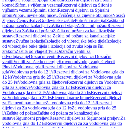
komadi
Sifoni s vijčanim vezama
Rezervni dijelovi za Sifoni s
vijčanim vezama
Spiralni sifoni
Rezervni dijelovi za Spiralni
sifoni
Pribor
Cijevne obujmice
Učvršćenja za cijevne obujmice
Noseći
žljebovi
Čepovi
Brtve
Građevinske zaštite
Potrošni materijal
Zaštita od
požara, zvučna izolacija i zaštita od vlage
Zaštita od požara
Rezervni
dijelovi za Zaštita od požara
Zaštita od požara za kanalizacijske
sustave
Rezervni dijelovi za Zaštita od požara za kanalizacijske
sustave
Zvučna izolacija
Izolacije od vibracijske buke tijela
Izolacije
od vibracijske buke tijela i izolacija od zvuka koja se širi
zrakom
Zaštita od vlage
Brtvila
Odzračni ventili za
odvodnjavanje
Dozračni ventili
Rezervni dijelovi za Dozračni
ventili
Ventili za uštedu energije
Krovno odvodnjavanje Geberit
Pluvia
Vodolovna grla
Rezervni dijelovi za Vodolovna
grla
Vodolovna grla do 12 l/s
Rezervni dijelovi za Vodolovna grla do
12 l/s
Vodolovna grla do 25 l/s
Rezervni dijelovi za Vodolovna grla
do 25 l/s
Vodolovna grla za žljebove
Rezervni dijelovi za Vodolovna
grla za žljebove
Vodolovna grla do 12 l/s
Rezervni dijelovi za
Vodolovna grla do 12 l/s
Vodolovna grla do 25 l/s
Rezervni dijelovi
za Vodolovna grla do 25 l/s
Elementi parne brane
Rezervni dijelovi
za Elementi parne brane
Za vodolovna grla do 12 l/s
Rezervni
dijelovi za Za vodolovna grla do 12 l/s
Za vodolovna grla do 25
l/s
Zaštita od požara
Zaštita od požara za kanalizacijske
sustave
Sigurnosni preljevi
Rezervni dijelovi za Sigurnosni preljevi
Za
vodolovna grla do 12 l/s
Rezervni dijelovi za Za vodolovna grla do