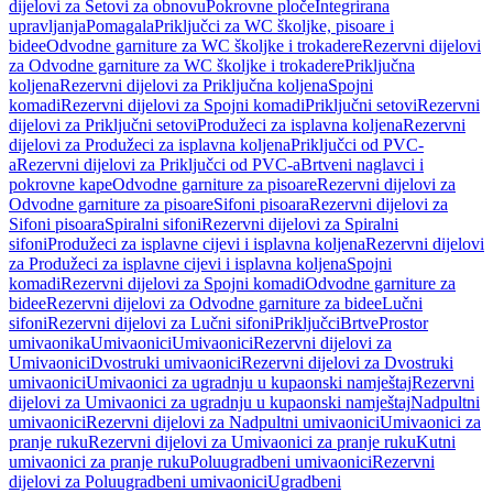
dijelovi za Setovi za obnovu
Pokrovne ploče
Integrirana
upravljanja
Pomagala
Priključci za WC školjke, pisoare i
bidee
Odvodne garniture za WC školjke i trokadere
Rezervni dijelovi
za Odvodne garniture za WC školjke i trokadere
Priključna
koljena
Rezervni dijelovi za Priključna koljena
Spojni
komadi
Rezervni dijelovi za Spojni komadi
Priključni setovi
Rezervni
dijelovi za Priključni setovi
Produžeci za isplavna koljena
Rezervni
dijelovi za Produžeci za isplavna koljena
Priključci od PVC-
a
Rezervni dijelovi za Priključci od PVC-a
Brtveni naglavci i
pokrovne kape
Odvodne garniture za pisoare
Rezervni dijelovi za
Odvodne garniture za pisoare
Sifoni pisoara
Rezervni dijelovi za
Sifoni pisoara
Spiralni sifoni
Rezervni dijelovi za Spiralni
sifoni
Produžeci za isplavne cijevi i isplavna koljena
Rezervni dijelovi
za Produžeci za isplavne cijevi i isplavna koljena
Spojni
komadi
Rezervni dijelovi za Spojni komadi
Odvodne garniture za
bidee
Rezervni dijelovi za Odvodne garniture za bidee
Lučni
sifoni
Rezervni dijelovi za Lučni sifoni
Priključci
Brtve
Prostor
umivaonika
Umivaonici
Umivaonici
Rezervni dijelovi za
Umivaonici
Dvostruki umivaonici
Rezervni dijelovi za Dvostruki
umivaonici
Umivaonici za ugradnju u kupaonski namještaj
Rezervni
dijelovi za Umivaonici za ugradnju u kupaonski namještaj
Nadpultni
umivaonici
Rezervni dijelovi za Nadpultni umivaonici
Umivaonici za
pranje ruku
Rezervni dijelovi za Umivaonici za pranje ruku
Kutni
umivaonici za pranje ruku
Poluugradbeni umivaonici
Rezervni
dijelovi za Poluugradbeni umivaonici
Ugradbeni