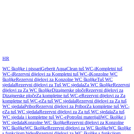
HR
WC školjke i pisoari
Geberit AquaClean tuš WC-i
Kompletni tuš
WC-i
Rezervni dijelovi za Kompletni tuš WC-i
Konzolne WC
školjke
Rezervni dijelovi za Konzolne WC školjke
Tuš WC
sjedala
Rezervni dijelovi za Tuš WC sjedala
Za WC školjke
Rezervni
dijelovi za Za WC školjke
Dizajnerske ploče
Rezervni dijelovi za
Dizajnerske ploče
Za kompletne tuš WC-e
Rezervni dijelovi za Za
kompletne tuš WC-e
Za tuš WC sjedala
Rezervni dijelovi za Za tuš
WC sjedala
Pribor
Rezervni dijelovi za Pribor
Za kompletne tuš WC-
e
Za tuš WC sjedala
Rezervni dijelovi za Za tuš WC sjedala
Za tuš
WC sjedala i kompletne tuš WC-e
Potrošni materijali
WC školjke i
WC sjedala
Konzolne WC školjke
Rezervni dijelovi za Konzolne
WC školjke
WC školjke
Rezervni dijelovi za WC školjke
WC školjke
s funkcijom bidea
Rezervni dijelovi za WC školjke s funkcijom