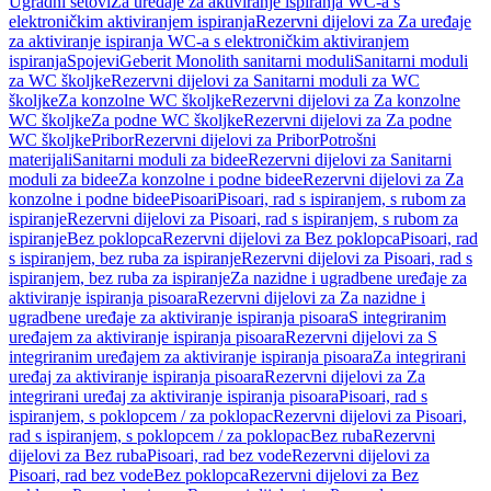
Ugradni setovi
Za uređaje za aktiviranje ispiranja WC-a s
elektroničkim aktiviranjem ispiranja
Rezervni dijelovi za Za uređaje
za aktiviranje ispiranja WC-a s elektroničkim aktiviranjem
ispiranja
Spojevi
Geberit Monolith sanitarni moduli
Sanitarni moduli
za WC školjke
Rezervni dijelovi za Sanitarni moduli za WC
školjke
Za konzolne WC školjke
Rezervni dijelovi za Za konzolne
WC školjke
Za podne WC školjke
Rezervni dijelovi za Za podne
WC školjke
Pribor
Rezervni dijelovi za Pribor
Potrošni
materijali
Sanitarni moduli za bidee
Rezervni dijelovi za Sanitarni
moduli za bidee
Za konzolne i podne bidee
Rezervni dijelovi za Za
konzolne i podne bidee
Pisoari
Pisoari, rad s ispiranjem, s rubom za
ispiranje
Rezervni dijelovi za Pisoari, rad s ispiranjem, s rubom za
ispiranje
Bez poklopca
Rezervni dijelovi za Bez poklopca
Pisoari, rad
s ispiranjem, bez ruba za ispiranje
Rezervni dijelovi za Pisoari, rad s
ispiranjem, bez ruba za ispiranje
Za nazidne i ugradbene uređaje za
aktiviranje ispiranja pisoara
Rezervni dijelovi za Za nazidne i
ugradbene uređaje za aktiviranje ispiranja pisoara
S integriranim
uređajem za aktiviranje ispiranja pisoara
Rezervni dijelovi za S
integriranim uređajem za aktiviranje ispiranja pisoara
Za integrirani
uređaj za aktiviranje ispiranja pisoara
Rezervni dijelovi za Za
integrirani uređaj za aktiviranje ispiranja pisoara
Pisoari, rad s
ispiranjem, s poklopcem / za poklopac
Rezervni dijelovi za Pisoari,
rad s ispiranjem, s poklopcem / za poklopac
Bez ruba
Rezervni
dijelovi za Bez ruba
Pisoari, rad bez vode
Rezervni dijelovi za
Pisoari, rad bez vode
Bez poklopca
Rezervni dijelovi za Bez