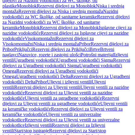
dijelovi za Nazidni vodokotlići za WC školjke, od
plastike
Monoblok
Rezervni dijelovi za Monoblok
Niska i srednja
montaža
Rezervni dijelovi za Niska i srednja montaža
Nazidni
vodokotlići za WC školjke, od sanitarne keramike
Rezervni dijelovi
za Nazidni vodokotlići za WC školjke, od sanitarne
keramike
Monoblok
Rezervni dijelovi za Monoblok
Isplavne cijevi za
nazidne vodokotliće
Rezervni dijelovi za Isplavne cijevi za nazidne
vodokotliće
Visokomontažni
Rezervni dijelovi za
Visokomontažni
Niska i srednja montaža
Pribor
Rezervni dijelovi za
Pribor
Priključci
Rezervni dijelovi za Priključci
Brtve
Brtveni
naglavci
Nazuvice, rozete i zastojni ulošci
Potrošni materijal
Izljevni
ventili
Ugradbeni vodokotlići
Ugradbeni vodokotlići Sigma
Rezervni
dijelovi za Ugradbeni vodokotlići Sigma
Ugradbeni vodokotlići
Omega
Rezervni dijelovi za Ugradbeni vodokotlići
Omega
Ugradbeni vodokotlići Delta
Rezervni dijelovi za Ugradbeni
vodokotlići Delta
Pribor
Uljevni i izljevni ventili
Uljevni
ventili
Rezervni dijelovi za Uljevni ventili
Uljevni ventili za nazidne
vodokotliće
Rezervni dijelovi za Uljevni ventili za nazidne
vodokotliće
Uljevni ventili za ugradbene vodokotliće
Rezervni
dijelovi za Uljevni ventili za ugradbene vodokotliće
Uljevni ventili
za keramičke vodokotliće
Rezervni dijelovi za Uljevni ventili za
keramičke vodokotliće
Uljevni ventili za univerzalne
vodokotlice
Rezervni dijelovi za Uljevni ventili za univerzalne
vodokotlice
Izljevni ventili
Rezervni dijelovi za Izljevni
ventili
Start/stop ispiranje
Rezervni dijelovi za Start/stop