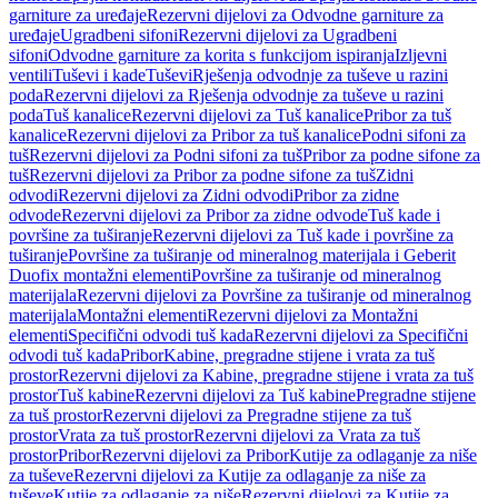
garniture za uređaje
Rezervni dijelovi za Odvodne garniture za
uređaje
Ugradbeni sifoni
Rezervni dijelovi za Ugradbeni
sifoni
Odvodne garniture za korita s funkcijom ispiranja
Izljevni
ventili
Tuševi i kade
Tuševi
Rješenja odvodnje za tuševe u razini
poda
Rezervni dijelovi za Rješenja odvodnje za tuševe u razini
poda
Tuš kanalice
Rezervni dijelovi za Tuš kanalice
Pribor za tuš
kanalice
Rezervni dijelovi za Pribor za tuš kanalice
Podni sifoni za
tuš
Rezervni dijelovi za Podni sifoni za tuš
Pribor za podne sifone za
tuš
Rezervni dijelovi za Pribor za podne sifone za tuš
Zidni
odvodi
Rezervni dijelovi za Zidni odvodi
Pribor za zidne
odvode
Rezervni dijelovi za Pribor za zidne odvode
Tuš kade i
površine za tuširanje
Rezervni dijelovi za Tuš kade i površine za
tuširanje
Površine za tuširanje od mineralnog materijala i Geberit
Duofix montažni elementi
Površine za tuširanje od mineralnog
materijala
Rezervni dijelovi za Površine za tuširanje od mineralnog
materijala
Montažni elementi
Rezervni dijelovi za Montažni
elementi
Specifični odvodi tuš kada
Rezervni dijelovi za Specifični
odvodi tuš kada
Pribor
Kabine, pregradne stijene i vrata za tuš
prostor
Rezervni dijelovi za Kabine, pregradne stijene i vrata za tuš
prostor
Tuš kabine
Rezervni dijelovi za Tuš kabine
Pregradne stijene
za tuš prostor
Rezervni dijelovi za Pregradne stijene za tuš
prostor
Vrata za tuš prostor
Rezervni dijelovi za Vrata za tuš
prostor
Pribor
Rezervni dijelovi za Pribor
Kutije za odlaganje za niše
za tuševe
Rezervni dijelovi za Kutije za odlaganje za niše za
tuševe
Kutije za odlaganje za niše
Rezervni dijelovi za Kutije za