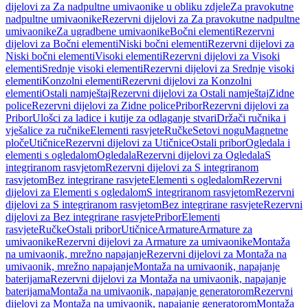
dijelovi za Za nadpultne umivaonike u obliku zdjele
Za pravokutne
nadpultne umivaonike
Rezervni dijelovi za Za pravokutne nadpultne
umivaonike
Za ugradbene umivaonike
Bočni elementi
Rezervni
dijelovi za Bočni elementi
Niski bočni elementi
Rezervni dijelovi za
Niski bočni elementi
Visoki elementi
Rezervni dijelovi za Visoki
elementi
Srednje visoki elementi
Rezervni dijelovi za Srednje visoki
elementi
Konzolni elementi
Rezervni dijelovi za Konzolni
elementi
Ostali namještaj
Rezervni dijelovi za Ostali namještaj
Zidne
police
Rezervni dijelovi za Zidne police
Pribor
Rezervni dijelovi za
Pribor
Ulošci za ladice i kutije za odlaganje stvari
Držači ručnika i
vješalice za ručnike
Elementi rasvjete
Ručke
Setovi nogu
Magnetne
ploče
Utičnice
Rezervni dijelovi za Utičnice
Ostali pribor
Ogledala i
elementi s ogledalom
Ogledala
Rezervni dijelovi za Ogledala
S
integriranom rasvjetom
Rezervni dijelovi za S integriranom
rasvjetom
Bez integrirane rasvjete
Elementi s ogledalom
Rezervni
dijelovi za Elementi s ogledalom
S integriranom rasvjetom
Rezervni
dijelovi za S integriranom rasvjetom
Bez integrirane rasvjete
Rezervni
dijelovi za Bez integrirane rasvjete
Pribor
Elementi
rasvjete
Ručke
Ostali pribor
Utičnice
Armature
Armature za
umivaonike
Rezervni dijelovi za Armature za umivaonike
Montaža
na umivaonik, mrežno napajanje
Rezervni dijelovi za Montaža na
umivaonik, mrežno napajanje
Montaža na umivaonik, napajanje
baterijama
Rezervni dijelovi za Montaža na umivaonik, napajanje
baterijama
Montaža na umivaonik, napajanje generatorom
Rezervni
dijelovi za Montaža na umivaonik, napajanje generatorom
Montaža