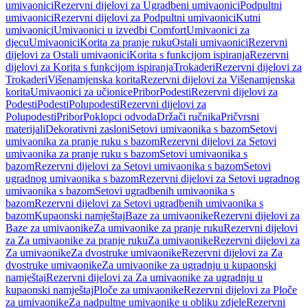
umivaonici
Rezervni dijelovi za Ugradbeni umivaonici
Podpultni
umivaonici
Rezervni dijelovi za Podpultni umivaonici
Kutni
umivaonici
Umivaonici u izvedbi Comfort
Umivaonici za
djecu
Umivaonici
Korita za pranje ruku
Ostali umivaonici
Rezervni
dijelovi za Ostali umivaonici
Korita s funkcijom ispiranja
Rezervni
dijelovi za Korita s funkcijom ispiranja
Trokaderi
Rezervni dijelovi za
Trokaderi
Višenamjenska korita
Rezervni dijelovi za Višenamjenska
korita
Umivaonici za učionice
Pribor
Podesti
Rezervni dijelovi za
Podesti
Podesti
Polupodesti
Rezervni dijelovi za
Polupodesti
Pribor
Poklopci odvoda
Držači ručnika
Pričvrsni
materijali
Dekorativni zasloni
Setovi umivaonika s bazom
Setovi
umivaonika za pranje ruku s bazom
Rezervni dijelovi za Setovi
umivaonika za pranje ruku s bazom
Setovi umivaonika s
bazom
Rezervni dijelovi za Setovi umivaonika s bazom
Setovi
ugradnog umivaonika s bazom
Rezervni dijelovi za Setovi ugradnog
umivaonika s bazom
Setovi ugradbenih umivaonika s
bazom
Rezervni dijelovi za Setovi ugradbenih umivaonika s
bazom
Kupaonski namještaj
Baze za umivaonike
Rezervni dijelovi za
Baze za umivaonike
Za umivaonike za pranje ruku
Rezervni dijelovi
za Za umivaonike za pranje ruku
Za umivaonike
Rezervni dijelovi za
Za umivaonike
Za dvostruke umivaonike
Rezervni dijelovi za Za
dvostruke umivaonike
Za umivaonike za ugradnju u kupaonski
namještaj
Rezervni dijelovi za Za umivaonike za ugradnju u
kupaonski namještaj
Ploče za umivaonike
Rezervni dijelovi za Ploče
za umivaonike
Za nadpultne umivaonike u obliku zdjele
Rezervni