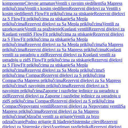
komponente
Cijevne armature
Ventili s ravnim sjedištem
Sa Mapress
priključcima
Ventili s kosim sjedištem
Rezervni dijelovi za Ventili s
kosim sjedištem
S FlowFit priključcima za stiskanje
Rezervni dijelovi
za S FlowFit priključcima za stiskanje
Sa Mepla
priključcima
Rezervni dijelovi za Sa Mepla priključcima
Ventili za
uzorkovanje
Ventili za pražnjenje
Kuglasti ventili
Rezervni dijelovi za
Kuglasti ventili
S FlowFit priključcima za stiskanje
Rezervni dijelovi
za S FlowFit priključcima za stiskanje
Sa Mepla
priključcima
Rezervni dijelovi za Sa Mepla priključcima
Sa Mapress
priključcima
Rezervni dijelovi za Sa Mapress priključcima
Kuglasti
ventili za ugradnju u zid
Rezervni dijelovi za Kuglasti ventili za
ugradnju u zid
S FlowFit priključcima za stiskanje
Rezervni dijelovi
za S FlowFit priključcima za stiskanje
Sa Mepla
priključcima
Rezervni dijelovi za Sa Mepla priključcima
S
priključcima Compact
Rezervni dijelovi za S priključcima
Compact
Sa Mapress priključcima
Rezervni dijelovi za Sa Mapress
priključcima
S navojnim priključcima
Rezervni dijelovi za S
navojnim priključcima
Zaporne i razdjelne jedinice za ugradnju u
zid
Rezervni dijelovi za Zaporne i razdjelne jedinice za ugradnju u
zid
S priključcima Compact
Rezervni dijelovi za S priključcima
Compact
Nepovratni ventili
Rezervni dijelovi za Nepovratni ventili
Sa
Mapress priključcima
Rezervni dijelovi za Sa Mapress
priključcima
Odzračni ventili za grijanje
Ventili za brzo
odzračivanje
Podno grijanje ili hlađenje
Sistemske cijevi
Rezervni
dijelovi za Sistemske cijevi
Asortiman razdjelnika
Rezervni dijelovi