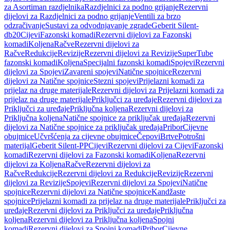
za Asortiman razdjelnika
Razdjelnici za podno grijanje
Rezervni
dijelovi za Razdjelnici za podno grijanje
Ventili za brzo
odzračivanje
Sustavi za odvodnjavanje zgrade
Geberit Silent-
db20
Cijevi
Fazonski komadi
Rezervni dijelovi za Fazonski
komadi
Koljena
Račve
Rezervni dijelovi za
Račve
Redukcije
Revizije
Rezervni dijelovi za Revizije
SuperTube
fazonski komadi
Koljena
Specijalni fazonski komadi
Spojevi
Rezervni
dijelovi za Spojevi
Zavareni spojevi
Natične spojnice
Rezervni
dijelovi za Natične spojnice
Stezni spojevi
Prijelazni komadi za
prijelaz na druge materijale
Rezervni dijelovi za Prijelazni komadi za
prijelaz na druge materijale
Priključci za uređaje
Rezervni dijelovi za
Priključci za uređaje
Priključna koljena
Rezervni dijelovi za
Priključna koljena
Natične spojnice za priključak uređaja
Rezervni
dijelovi za Natične spojnice za priključak uređaja
Pribor
Cijevne
obujmice
Učvršćenja za cijevne obujmice
Čepovi
Brtve
Potrošni
materijal
Geberit Silent-PP
Cijevi
Rezervni dijelovi za Cijevi
Fazonski
komadi
Rezervni dijelovi za Fazonski komadi
Koljena
Rezervni
dijelovi za Koljena
Račve
Rezervni dijelovi za
Račve
Redukcije
Rezervni dijelovi za Redukcije
Revizije
Rezervni
dijelovi za Revizije
Spojevi
Rezervni dijelovi za Spojevi
Natične
spojnice
Rezervni dijelovi za Natične spojnice
Kandžaste
spojnice
Prijelazni komadi za prijelaz na druge materijale
Priključci za
uređaje
Rezervni dijelovi za Priključci za uređaje
Priključna
koljena
Rezervni dijelovi za Priključna koljena
Spojni
komadi
Rezervni dijelovi za Spojni komadi
Pribor
Cijevne