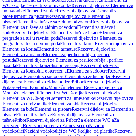
WC školjke
Elementi za umivaonike
Rezervni dijelovi za Elementi za
umivaonike
Elementi za bide
Rezervni dijelovi za Elementi za
bide
Elementi za pisoare
Rezervni dijelovi za Elementi za
pisoare
Elementi za tuševe sa zidnim odvodom
Rezervni dijelovi za
Elementi za tuševe sa zidnim odvodom
Elementi za tuševe i
kade
Rezervni dijelovi za Elementi za tuševe i kade
Elementi za
pregrade za tuš u ravnini poda
Rezervni dijelovi za Elementi za
pregrade za tuš u ravnini poda
Elementi za korita
Rezervni dijelovi za
Elementi za korita
Elementi za armature
Rezervni dijelovi za
Elementi za armature
Elementi za perilice rublja i perilice
posuđa
Rezervni dijelovi za Elementi za perilice rublja i perilice
posuđa
Elementi za konzolna opterećenja
Rezervni dijelovi za
Elementi za konzolna opterećenja
Elementi za sudopere
Rezervni
dijelovi za Elementi za sudopere
Elementi za zidne bojlere
Rezervni
dijelovi za Elementi za zidne bojlere
Pribor
Rezervni dijelovi za
Pribor
Geberit Kombifix
Montažni elementi
Rezervni dijelovi za
Montažni elementi
Elementi za WC školjke
Rezervni dijelovi za
Elementi za WC školjke
Elementi za umivaonike
Rezervni dijelovi za
Elementi za umivaonike
Elementi za bide
Rezervni dijelovi za
Elementi za bide
Elementi za pisoare
Rezervni dijelovi za Elementi za
pisoare
Elementi za tuševe
Rezervni dijelovi za Elementi za
tuševe
Pribor
Rezervni dijelovi za Pribor
Za elemente WC-a
Za
učvršćenja
Rezervni dijelovi za Za učvršćenja
Nazidni
vodokotlići
Nazidni vodokotlići za WC školjke, od plastike
Rezervni