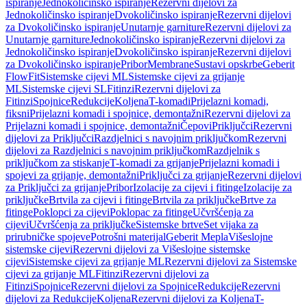
ispiranje
Jednokoličinsko ispiranje
Rezervni dijelovi za
Jednokoličinsko ispiranje
Dvokoličinsko ispiranje
Rezervni dijelovi
za Dvokoličinsko ispiranje
Unutarnje garniture
Rezervni dijelovi za
Unutarnje garniture
Jednokoličinsko ispiranje
Rezervni dijelovi za
Jednokoličinsko ispiranje
Dvokoličinsko ispiranje
Rezervni dijelovi
za Dvokoličinsko ispiranje
Pribor
Membrane
Sustavi opskrbe
Geberit
FlowFit
Sistemske cijevi ML
Sistemske cijevi za grijanje
ML
Sistemske cijevi SL
Fitinzi
Rezervni dijelovi za
Fitinzi
Spojnice
Redukcije
Koljena
T-komadi
Prijelazni komadi,
fiksni
Prijelazni komadi i spojnice, demontažni
Rezervni dijelovi za
Prijelazni komadi i spojnice, demontažni
Čepovi
Priključci
Rezervni
dijelovi za Priključci
Razdjelnici s navojnim priključkom
Rezervni
dijelovi za Razdjelnici s navojnim priključkom
Razdjelnik s
priključkom za stiskanje
T-komadi za grijanje
Prijelazni komadi i
spojevi za grijanje, demontažni
Priključci za grijanje
Rezervni dijelovi
za Priključci za grijanje
Pribor
Izolacije za cijevi i fitinge
Izolacije za
priključke
Brtvila za cijevi i fitinge
Brtvila za priključke
Brtve za
fitinge
Poklopci za cijevi
Poklopac za fitinge
Učvršćenja za
cijevi
Učvršćenja za priključke
Sistemske brtve
Set vijaka za
prirubničke spojeve
Potrošni materijal
Geberit Mepla
Višeslojne
sistemske cijevi
Rezervni dijelovi za Višeslojne sistemske
cijevi
Sistemske cijevi za grijanje ML
Rezervni dijelovi za Sistemske
cijevi za grijanje ML
Fitinzi
Rezervni dijelovi za
Fitinzi
Spojnice
Rezervni dijelovi za Spojnice
Redukcije
Rezervni
dijelovi za Redukcije
Koljena
Rezervni dijelovi za Koljena
T-