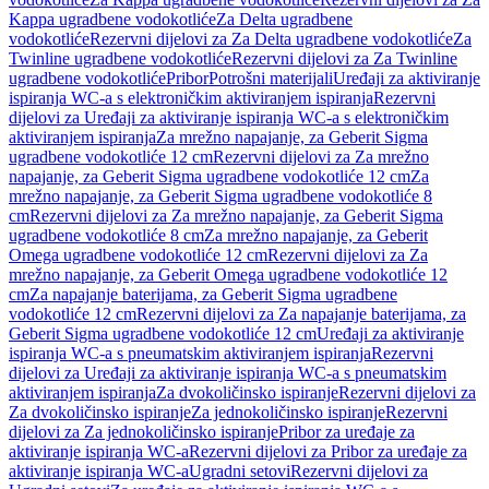
Kappa ugradbene vodokotliće
Za Delta ugradbene
vodokotliće
Rezervni dijelovi za Za Delta ugradbene vodokotliće
Za
Twinline ugradbene vodokotliće
Rezervni dijelovi za Za Twinline
ugradbene vodokotliće
Pribor
Potrošni materijali
Uređaji za aktiviranje
ispiranja WC-a s elektroničkim aktiviranjem ispiranja
Rezervni
dijelovi za Uređaji za aktiviranje ispiranja WC-a s elektroničkim
aktiviranjem ispiranja
Za mrežno napajanje, za Geberit Sigma
ugradbene vodokotliće 12 cm
Rezervni dijelovi za Za mrežno
napajanje, za Geberit Sigma ugradbene vodokotliće 12 cm
Za
mrežno napajanje, za Geberit Sigma ugradbene vodokotliće 8
cm
Rezervni dijelovi za Za mrežno napajanje, za Geberit Sigma
ugradbene vodokotliće 8 cm
Za mrežno napajanje, za Geberit
Omega ugradbene vodokotliće 12 cm
Rezervni dijelovi za Za
mrežno napajanje, za Geberit Omega ugradbene vodokotliće 12
cm
Za napajanje baterijama, za Geberit Sigma ugradbene
vodokotliće 12 cm
Rezervni dijelovi za Za napajanje baterijama, za
Geberit Sigma ugradbene vodokotliće 12 cm
Uređaji za aktiviranje
ispiranja WC-a s pneumatskim aktiviranjem ispiranja
Rezervni
dijelovi za Uređaji za aktiviranje ispiranja WC-a s pneumatskim
aktiviranjem ispiranja
Za dvokoličinsko ispiranje
Rezervni dijelovi za
Za dvokoličinsko ispiranje
Za jednokoličinsko ispiranje
Rezervni
dijelovi za Za jednokoličinsko ispiranje
Pribor za uređaje za
aktiviranje ispiranja WC-a
Rezervni dijelovi za Pribor za uređaje za
aktiviranje ispiranja WC-a
Ugradni setovi
Rezervni dijelovi za