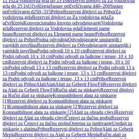
12 l/s
Za vodolovna grla do 25 l/s
Rezervni dijelovi za Za vodolovna
grla do 25 l/s
Učvršćenja
Sustav pričvršćivanja d40–200
Sustav
pričvršćivanja d250–315
Pribor
Rezervni dijelovi za Pribor
Za
vodolovna grla
Rezervni dijelovi za Za vodolovna grla
Za
učvršćenja
Konvencionalno krovno odvodnjavanje
Vodolovna
grla
Rezervni dijelovi za Vodolovna grla
Elementi parne
brane
Rezervni dijelovi za Elementi parne brane
Pribor
Rezervni
dijelovi za Pribor
Podna odvodnja
Odvodnjavanje unutarnjih i
vanjskih površina
Rezervni dijelovi za Odvodnjavanje unutarnjih i
vanjskih površina
Podni odvodi 10 x 10 cm
Rezervni dijelovi za
Podni odvodi 10 x 10 cm
Podni odvodi za balkone i terase, 10 x 10
cm
Rezervni dijelovi za Podni odvodi za balkone i terase, 10 x 10
cm
Podni odvodi 13 x 13 cm
Rezervni dijelovi za Podni odvodi 13 x
13 cm
Podni odvodi za balkone i terase, 13 x 13 cm
Rezervni dijelovi
za Podni odvodi za balkone i terase, 13 x 13 cm
Pribor
Rezervni
dijelovi za Pribor
Alati
Alati
Alati za Geberit FlowFit
Rezervni dijelovi
za Alati za Geberit FlowFit
Ručni alati za stiskanje
Rezervni dijelovi
za Ručni alati za stiskanje
Kompatibilnost alata za stiskanje
[1]
Rezervni dijelovi za Kompatibilnost alata za stiskanje
[1]
Kompatibilnost alata za stiskanje [2]
Rezervni dijelovi za
Kompatibilnost alata za stiskanje [2]
Alati za obradu cijevi
Rezervni
dijelovi za Alati za obradu cijevi
Čepovi za tlačnu probu
Rezervni
dijelovi za Čepovi za tlačnu probu
Oprema za ispitivanje
Uređaji za
stiskanje s alatima
Pribor
Rezervni dijelovi za Pribor
Alati za Geberit
Mepla
Rezervni dijelovi za Alati za Geberit Mepla
Ručni alati za