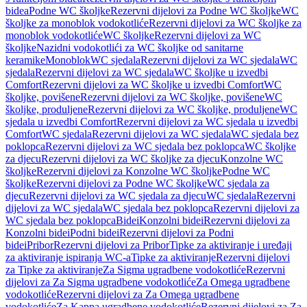
bidea
Podne WC školjke
Rezervni dijelovi za Podne WC školjke
WC
školjke za monoblok vodokotliće
Rezervni dijelovi za WC školjke za
monoblok vodokotliće
WC školjke
Rezervni dijelovi za WC
školjke
Nazidni vodokotlići za WC školjke od sanitarne
keramike
Monoblok
WC sjedala
Rezervni dijelovi za WC sjedala
WC
sjedala
Rezervni dijelovi za WC sjedala
WC školjke u izvedbi
Comfort
Rezervni dijelovi za WC školjke u izvedbi Comfort
WC
školjke, povišene
Rezervni dijelovi za WC školjke, povišene
WC
školjke, produljene
Rezervni dijelovi za WC školjke, produljene
WC
sjedala u izvedbi Comfort
Rezervni dijelovi za WC sjedala u izvedbi
Comfort
WC sjedala
Rezervni dijelovi za WC sjedala
WC sjedala bez
poklopca
Rezervni dijelovi za WC sjedala bez poklopca
WC školjke
za djecu
Rezervni dijelovi za WC školjke za djecu
Konzolne WC
školjke
Rezervni dijelovi za Konzolne WC školjke
Podne WC
školjke
Rezervni dijelovi za Podne WC školjke
WC sjedala za
djecu
Rezervni dijelovi za WC sjedala za djecu
WC sjedala
Rezervni
dijelovi za WC sjedala
WC sjedala bez poklopca
Rezervni dijelovi za
WC sjedala bez poklopca
Bidei
Konzolni bidei
Rezervni dijelovi za
Konzolni bidei
Podni bidei
Rezervni dijelovi za Podni
bidei
Pribor
Rezervni dijelovi za Pribor
Tipke za aktiviranje i uređaji
za aktiviranje ispiranja WC-a
Tipke za aktiviranje
Rezervni dijelovi
za Tipke za aktiviranje
Za Sigma ugradbene vodokotliće
Rezervni
dijelovi za Za Sigma ugradbene vodokotliće
Za Omega ugradbene
vodokotliće
Rezervni dijelovi za Za Omega ugradbene
vodokotliće
Za Kappa ugradbene vodokotliće
Rezervni dijelovi za Za