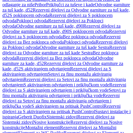
odlaganje za niše
Pribor
Priključci za tuševe i kade
Odvodne garniture
za tuš kade, d52
Rezervni dijelovi za Odvodne garniture za tuš kade,
d52
S poklopcem odvoda
Rezervni dijelovi za S poklopcem
odvoda
Poklopci odvoda
Rezervni dijelovi za Poklopci
odvoda
Odvodne garniture za tuš kade, d90
Rezervni dijelovi za
Odvodne garniture za tuš kade, d90
S poklopcem odvoda
Rezervni
dijelovi za S poklopcem odvoda
Bez poklopca odvoda
Rezervni
dijelovi za Bez poklopca odvoda
Poklopci odvoda
Rezervni dijelovi
za Poklopci odvoda
Odvodne garniture za tuš kade Sestra
Rezervni
dijelovi za Odvodne garniture za tuš kade Sestra
Bez poklopca
odvoda
Rezervni dijelovi za Bez poklopca odvoda
Odvodne
garniture za kade, d52
Rezervni dijelovi za Odvodne garniture za
kade, d52
S aktiviranjem odvrtanjem
Rezervni dijelovi za S
aktiviranjem odvrtanjem
Setovi za finu montažu aktiviranja
odvrtanjem
Rezervni dijelovi za Setovi za finu montažu aktiviranja
odvrtanjem
S aktiviranjem odvrtanjem i priključkom vode
Rezervni
dijelovi za S aktiviranjem odvrtanjem i priključkom vode
Setovi za
finu montažu aktiviranja odvrtanjem i priključka vode
Rezervni
dijelovi za Setovi za finu montažu aktiviranja odvrtanjem i
priključka vode
S aktiviranjem na pritisak PushControl
Rezervni
dijelovi za S aktiviranjem na pritisak PushControl
Sustavi instalacije i
ispiranja
Geberit Duofix
Sistemski zidovi
Rezervni dijelovi za
Sistemski zidovi
Nosive konstrukcije
Rezervni dijelovi za Nosive
konstrukcije
Montažni elementi
Rezervni dijelovi za Montažni
elementi
Elementi za WC školjke
Rezervni dijelovi za Elementi za