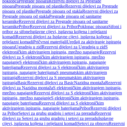
poklopca
Pregrade pisoara
Rezervni dijelovi za Pregrade
pisoara
Pregrade pisoara od plastike
Rezervni dijelovi za Pregrade
pisoara od plastike
Pregrade pisoara od stakla
Rezervni dijelovi za
Pregrade pisoara od stakla
Pregrade pisoara od sanitarne
keramike
Rezervni dijelovi za Pregrade pisoara od sanitarne
keramike
Pribor
Rezervni dijelovi za Pribor
Poklopac pisoara
Sifoni i
pribor za sifone
Isplavne cijevi, isplavna koljena i prijelazni
komadi
Rezervni dijelovi za Isplavne cijevi, isplavna koljena i
prijelazni komadi
Pričvrsni materijali
Uređaji za aktiviranje ispiranja
pisoara
Ugradnja u zid
Rezervni dijelovi za Ugradnja u zid
S
elektroničkim aktiviranjem ispiranja, mrežno napajanje
Rezervni
dijelovi za S elektroničkim aktiviranjem ispiranja, mrežno
napajanje
S elektroničkim aktiviranjem ispiranja, napajanje
baterijama
Rezervni dijelovi za S elektroničkim aktiviranjem
ispiranja, napajanje baterijama
S pneumatskim aktiviranjem
ispiranja
Rezervni dijelovi za S pneumatskim aktiviranjem
ispiranja
Basic
Rezervni dijelovi za Basic
Nazidna montaža
Rezervni
dijelovi za Nazidna montaža
S elektroničkim aktiviranjem ispiranja,
mrežno napajanje
Rezervni dijelovi za S elektroničkim aktiviranjem
ispiranja, mrežno napajanje
S elektroničkim aktiviranjem ispiranja,
napajanje baterijama
Rezervni dijelovi za S elektroničkim
aktiviranjem ispiranja, napajanje baterijama
Pribor
Rezervni dijelovi
za Pribor
Setovi za grubu gradnju i setovi za preradu
Rezervni
dijelovi za Setovi za grubu gradnju i setovi za preradu
Isplavne
cijevi, isplavna koljena i prijelazni komadi
Setovi za obnovu
Rezervni