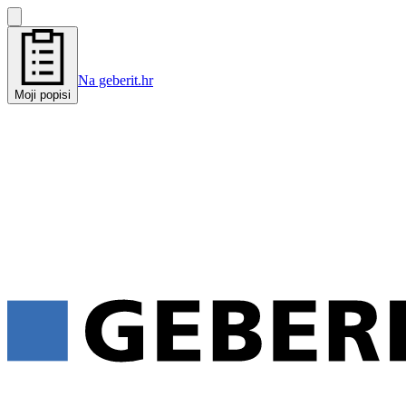
Na geberit.hr
Moji popisi