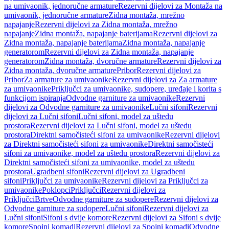
na umivaonik, jednoručne armature
Rezervni dijelovi za Montaža na
umivaonik, jednoručne armature
Zidna montaža, mrežno
napajanje
Rezervni dijelovi za Zidna montaža, mrežno
napajanje
Zidna montaža, napajanje baterijama
Rezervni dijelovi za
Zidna montaža, napajanje baterijama
Zidna montaža, napajanje
generatorom
Rezervni dijelovi za Zidna montaža, napajanje
generatorom
Zidna montaža, dvoručne armature
Rezervni dijelovi za
Zidna montaža, dvoručne armature
Pribor
Rezervni dijelovi za
Pribor
Za armature za umivaonike
Rezervni dijelovi za Za armature
za umivaonike
Priključci za umivaonike, sudopere, uređaje i korita s
funkcijom ispiranja
Odvodne garniture za umivaonike
Rezervni
dijelovi za Odvodne garniture za umivaonike
Lučni sifoni
Rezervni
dijelovi za Lučni sifoni
Lučni sifoni, model za uštedu
prostora
Rezervni dijelovi za Lučni sifoni, model za uštedu
prostora
Direktni samočisteći sifoni za umivaonike
Rezervni dijelovi
za Direktni samočisteći sifoni za umivaonike
Direktni samočisteći
sifoni za umivaonike, model za uštedu prostora
Rezervni dijelovi za
Direktni samočisteći sifoni za umivaonike, model za uštedu
prostora
Ugradbeni sifoni
Rezervni dijelovi za Ugradbeni
sifoni
Priključci za umivaonike
Rezervni dijelovi za Priključci za
umivaonike
Poklopci
Priključci
Rezervni dijelovi za
Priključci
Brtve
Odvodne garniture za sudopere
Rezervni dijelovi za
Odvodne garniture za sudopere
Lučni sifoni
Rezervni dijelovi za
Lučni sifoni
Sifoni s dvije komore
Rezervni dijelovi za Sifoni s dvije
komore
Spojni komadi
Rezervni dijelovi za Spojni komadi
Odvodne