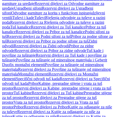
garniture za uređaje
Rezervni dijelovi za Odvodne garniture za
uređaje
Ugradbeni sifoni
Rezervni dijelovi za Ugradbeni
sifoni
Odvodne garniture za korita s funkcijom ispiranja
Izljevni
ventili
Tuševi i kade
Tuševi
Rješenja odvodnje za tuševe u razini
poda
Rezervni dijelovi za Rješenja odvodnje za tuševe u razini
poda
Tuš kanalice
Rezervni dijelovi za Tuš kanalice
Pribor za tuš
kanalice
Rezervni dijelovi za Pribor za tuš kanalice
Podni sifoni za
tuš
Rezervni dijelovi za Podni sifoni za tuš
Pribor za podne sifone za
tuš
Rezervni dijelovi za Pribor za podne sifone za tuš
Zidni
odvodi
Rezervni dijelovi za Zidni odvodi
Pribor za zidne
odvode
Rezervni dijelovi za Pribor za zidne odvode
Tuš kade i
površine za tuširanje
Rezervni dijelovi za Tuš kade i površine za
tuširanje
Površine za tuširanje od mineralnog materijala i Geberit
Duofix montažni elementi
Površine za tuširanje od mineralnog
materijala
Rezervni dijelovi za Površine za tuširanje od mineralnog
materijala
Montažni elementi
Rezervni dijelovi za Montažni
elementi
Specifični odvodi tuš kada
Rezervni dijelovi za Specifični
odvodi tuš kada
Pribor
Kabine, pregradne stijene i vrata za tuš
prostor
Rezervni dijelovi za Kabine, pregradne stijene i vrata za tuš
prostor
Tuš kabine
Rezervni dijelovi za Tuš kabine
Pregradne stijene
za tuš prostor
Rezervni dijelovi za Pregradne stijene za tuš
prostor
Vrata za tuš prostor
Rezervni dijelovi za Vrata za tuš
prostor
Pribor
Rezervni dijelovi za Pribor
Kutije za odlaganje za niše
za tuševe
Rezervni dijelovi za Kutije za odlaganje za niše za
tuševe
Kutije za odlaganje za niše
Rezervni dijelovi za Kutije za