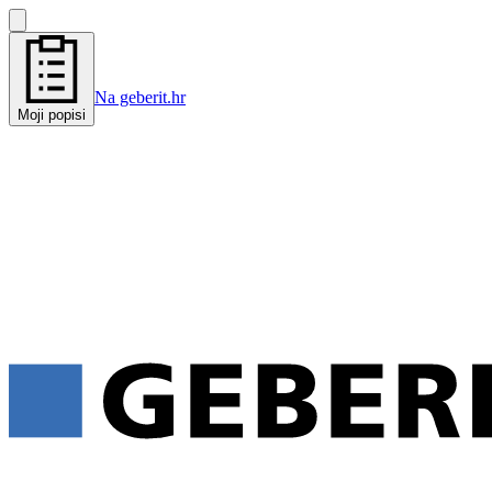
Na geberit.hr
Moji popisi