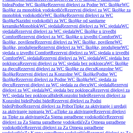
bidea
Podne WC školjke
Rezervni dijelovi za Podne WC školjke
WC
školjke za monoblok vodokotliće
Rezervni dijelovi za WC školjke za
monoblok vodokotliće
WC školjke
Rezervni dijelovi za WC
školjke
Nazidni vodokotlići za WC školjke od sanitarne
keramike
Monoblok
WC sjedala
Rezervni dijelovi za WC sjedala
WC
sjedala
Rezervni dijelovi za WC sjedala
WC školjke u izvedbi
Comfort
Rezervni dijelovi za WC školjke u izvedbi Comfort
WC
školjke, povišene
Rezervni dijelovi za WC školjke, povišene
WC
školjke, produljene
Rezervni dijelovi za WC školjke, produljene
WC
sjedala u izvedbi Comfort
Rezervni dijelovi za WC sjedala u izvedbi
Comfort
WC sjedala
Rezervni dijelovi za WC sjedala
WC sjedala bez
poklopca
Rezervni dijelovi za WC sjedala bez poklopca
WC školjke
za djecu
Rezervni dijelovi za WC školjke za djecu
Konzolne WC
školjke
Rezervni dijelovi za Konzolne WC školjke
Podne WC
školjke
Rezervni dijelovi za Podne WC školjke
WC sjedala za
djecu
Rezervni dijelovi za WC sjedala za djecu
WC sjedala
Rezervni
dijelovi za WC sjedala
WC sjedala bez poklopca
Rezervni dijelovi za
WC sjedala bez poklopca
Bidei
Konzolni bidei
Rezervni dijelovi za
Konzolni bidei
Podni bidei
Rezervni dijelovi za Podni
bidei
Pribor
Rezervni dijelovi za Pribor
Tipke za aktiviranje i uređaji
za aktiviranje ispiranja WC-a
Tipke za aktiviranje
Rezervni dijelovi
za Tipke za aktiviranje
Za Sigma ugradbene vodokotliće
Rezervni
dijelovi za Za Sigma ugradbene vodokotliće
Za Omega ugradbene
vodokotliće
Rezervni dijelovi za Za Omega ugradbene
vodokotliće
Za Kappa ugradbene vodokotliće
Rezervni dijelovi za Za