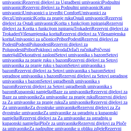
umivaonici
Rezervni dijelovi za Ugradbeni umivaonici
Podpultni
umivaonici
Rezervni dijelovi za Podpultni umivaonici
Kutni
umivaonici
Umivaonici u izvedbi Comfort
Umivaonici za
djecu
Umivaonici
Korita za pranje ruku
Ostali umivaonici
Rezervni
dijelovi za Ostali umivaonici
Korita s funkcijom ispiranja
Rezervni
dijelovi za Korita s funkcijom ispiranja
Trokaderi
Rezervni dijelovi za
Trokaderi
Višenamjenska korita
Rezervni dijelovi za Višenamjenska
korita
Umivaonici za učionice
Pribor
Podesti
Rezervni dijelovi za
Podesti
Podesti
Polupodesti
Rezervni dijelovi za
Polupodesti
Pribor
Poklopci odvoda
Držači ručnika
Pričvrsni
materijali
Dekorativni zasloni
Setovi umivaonika s bazom
Setovi
umivaonika za pranje ruku s bazom
Rezervni dijelovi za Setovi
umivaonika za pranje ruku s bazom
Setovi umivaonika s
bazom
Rezervni dijelovi za Setovi umivaonika s bazom
Setovi
ugradnog umivaonika s bazom
Rezervni dijelovi za Setovi ugradnog
umivaonika s bazom
Setovi ugradbenih umivaonika s
bazom
Rezervni dijelovi za Setovi ugradbenih umivaonika s
bazom
Kupaonski namještaj
Baze za umivaonike
Rezervni dijelovi za
Baze za umivaonike
Za umivaonike za pranje ruku
Rezervni dijelovi
za Za umivaonike za pranje ruku
Za umivaonike
Rezervni dijelovi za
Za umivaonike
Za dvostruke umivaonike
Rezervni dijelovi za Za
dvostruke umivaonike
Za umivaonike za ugradnju u kupaonski
namještaj
Rezervni dijelovi za Za umivaonike za ugradnju u
kupaonski namještaj
Ploče za umivaonike
Rezervni dijelovi za Ploče
za umivaonike
Za nadpultne umivaonike u obliku zdjele
Rezervni