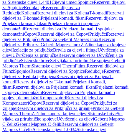
za Sistemske cijevi 1.4401
Cijevni umeci
Spojnice
Rezervni dijelovi
za Spojnice
Redukcije
Rezervni dijelovi za
Redukcije
Koljena
Rezervni dijelovi za Koljena
T-komadi
Rezervni
dijelovi za T-komadi
Prijelazni komadi, fiksni
Rezervni dijelovi za
Prijelazni komadi, fiksni
Prijelazni komadi i spojnice,
demontažni
Rezervni dijelovi za Prijelazni komadi i spojnice,
demontažni
Čepovi
Rezervni dijelovi za Čepovi
Priključci
Rezervni
dijelovi za Priključci
Pribor za Geberit Mapress inox
Rezervni
dijelovi za Pribor za Geberit Mapress inox
Zaštitne kape za krajeve
cijevi
Izolacije za priključke
Brtvila za cijevi i fitinge
Učvršćenja za
cijevi
Učvršćenja za priključke
Rezervni dijelovi za Učvršćenja za
priključke
Sistemske brtve
Set vijaka za prirubničke spojeve
Geberit
Mapress Therm
Sistemske cijevi Therm
Fitinzi
Rezervni dijelovi za
Fitinzi
Spojnice
Rezervni dijelovi za Spojnice
Redukcije
Rezervni
dijelovi za Redukcije
Koljena
Rezervni dijelovi za Koljena
T-
komadi
Rezervni dijelovi za T-komadi
Prijelazni komadi,
fiksni
Rezervni dijelovi za Prijelazni komadi, fiksni
Prijelazni komadi
i spojevi, demontažni
Rezervni dijelovi za Prijelazni komadi i
spojevi, demontažni
Kompenzatori
Rezervni dijelovi za
Kompenzatori
Čepovi
Rezervni dijelovi za Čepovi
Priključci za
grijanje
Rezervni dijelovi za Priključci za grijanje
Pribor za Geberit
Mapress Therm
Zaštitne kape za krajeve cijevi
Sistemske brtve
Set
vijaka za prirubničke spojeve
Učvršćenja za cijevi
Geberit Mapress
C-čelik
Geberit Mapress C-čelik
Rezervni dijelovi za Geberit
Mapress C-čelik
Sistemske cijevi 1.0034
Sistemske cijevi