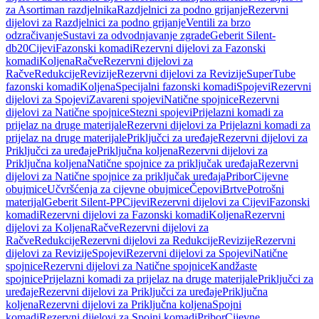
za Asortiman razdjelnika
Razdjelnici za podno grijanje
Rezervni
dijelovi za Razdjelnici za podno grijanje
Ventili za brzo
odzračivanje
Sustavi za odvodnjavanje zgrade
Geberit Silent-
db20
Cijevi
Fazonski komadi
Rezervni dijelovi za Fazonski
komadi
Koljena
Račve
Rezervni dijelovi za
Račve
Redukcije
Revizije
Rezervni dijelovi za Revizije
SuperTube
fazonski komadi
Koljena
Specijalni fazonski komadi
Spojevi
Rezervni
dijelovi za Spojevi
Zavareni spojevi
Natične spojnice
Rezervni
dijelovi za Natične spojnice
Stezni spojevi
Prijelazni komadi za
prijelaz na druge materijale
Rezervni dijelovi za Prijelazni komadi za
prijelaz na druge materijale
Priključci za uređaje
Rezervni dijelovi za
Priključci za uređaje
Priključna koljena
Rezervni dijelovi za
Priključna koljena
Natične spojnice za priključak uređaja
Rezervni
dijelovi za Natične spojnice za priključak uređaja
Pribor
Cijevne
obujmice
Učvršćenja za cijevne obujmice
Čepovi
Brtve
Potrošni
materijal
Geberit Silent-PP
Cijevi
Rezervni dijelovi za Cijevi
Fazonski
komadi
Rezervni dijelovi za Fazonski komadi
Koljena
Rezervni
dijelovi za Koljena
Račve
Rezervni dijelovi za
Račve
Redukcije
Rezervni dijelovi za Redukcije
Revizije
Rezervni
dijelovi za Revizije
Spojevi
Rezervni dijelovi za Spojevi
Natične
spojnice
Rezervni dijelovi za Natične spojnice
Kandžaste
spojnice
Prijelazni komadi za prijelaz na druge materijale
Priključci za
uređaje
Rezervni dijelovi za Priključci za uređaje
Priključna
koljena
Rezervni dijelovi za Priključna koljena
Spojni
komadi
Rezervni dijelovi za Spojni komadi
Pribor
Cijevne