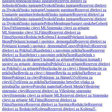
ispiranje
Jednokoličinsko ispiranje
Rezervni dijelovi za
Jednokoličinsko ispiranje
Dvokoličinsko ispiranje
Rezervni dijelovi
za Dvokoličinsko ispiranje
Unutarnje garniture
Rezervni dijelovi za
Unutarnje garniture
Jednokoličinsko ispiranje
Rezervni dijelovi za
Jednokoličinsko ispiranje
Dvokoličinsko ispiranje
Rezervni dijelovi
za Dvokoličinsko ispiranje
Pribor
Membrane
Sustavi opskrbe
Geberit
FlowFit
Sistemske cijevi ML
Sistemske cijevi za grijanje
ML
Sistemske cijevi SL
Fitinzi
Rezervni dijelovi za
Fitinzi
Spojnice
Redukcije
Koljena
T-komadi
Prijelazni komadi,
fiksni
Prijelazni komadi i spojnice, demontažni
Rezervni dijelovi za
Prijelazni komadi i spojnice, demontažni
Čepovi
Priključci
Rezervni
dijelovi za Priključci
Razdjelnici s navojnim priključkom
Rezervni
dijelovi za Razdjelnici s navojnim priključkom
Razdjelnik s
priključkom za stiskanje
T-komadi za grijanje
Prijelazni komadi i
spojevi za grijanje, demontažni
Priključci za grijanje
Rezervni dijelovi
za Priključci za grijanje
Pribor
Izolacije za cijevi i fitinge
Izolacije za
priključke
Brtvila za cijevi i fitinge
Brtvila za priključke
Brtve za
fitinge
Poklopci za cijevi
Poklopac za fitinge
Učvršćenja za
cijevi
Učvršćenja za priključke
Sistemske brtve
Set vijaka za
prirubničke spojeve
Potrošni materijal
Geberit Mepla
Višeslojne
sistemske cijevi
Rezervni dijelovi za Višeslojne sistemske
cijevi
Sistemske cijevi za grijanje ML
Rezervni dijelovi za Sistemske
cijevi za grijanje ML
Fitinzi
Rezervni dijelovi za
Fitinzi
Spojnice
Rezervni dijelovi za Spojnice
Redukcije
Rezervni
dijelovi za Redukcije
Koljena
Rezervni dijelovi za Koljena
T-