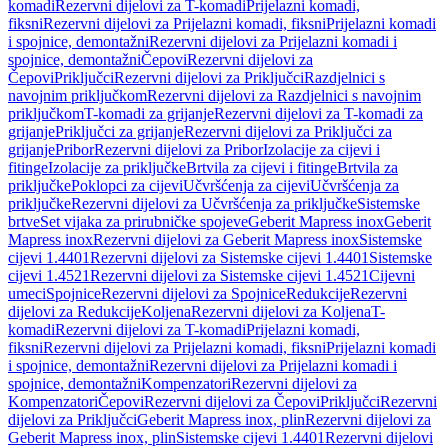
komadi
Rezervni dijelovi za T-komadi
Prijelazni komadi,
fiksni
Rezervni dijelovi za Prijelazni komadi, fiksni
Prijelazni komadi
i spojnice, demontažni
Rezervni dijelovi za Prijelazni komadi i
spojnice, demontažni
Čepovi
Rezervni dijelovi za
Čepovi
Priključci
Rezervni dijelovi za Priključci
Razdjelnici s
navojnim priključkom
Rezervni dijelovi za Razdjelnici s navojnim
priključkom
T-komadi za grijanje
Rezervni dijelovi za T-komadi za
grijanje
Priključci za grijanje
Rezervni dijelovi za Priključci za
grijanje
Pribor
Rezervni dijelovi za Pribor
Izolacije za cijevi i
fitinge
Izolacije za priključke
Brtvila za cijevi i fitinge
Brtvila za
priključke
Poklopci za cijevi
Učvršćenja za cijevi
Učvršćenja za
priključke
Rezervni dijelovi za Učvršćenja za priključke
Sistemske
brtve
Set vijaka za prirubničke spojeve
Geberit Mapress inox
Geberit
Mapress inox
Rezervni dijelovi za Geberit Mapress inox
Sistemske
cijevi 1.4401
Rezervni dijelovi za Sistemske cijevi 1.4401
Sistemske
cijevi 1.4521
Rezervni dijelovi za Sistemske cijevi 1.4521
Cijevni
umeci
Spojnice
Rezervni dijelovi za Spojnice
Redukcije
Rezervni
dijelovi za Redukcije
Koljena
Rezervni dijelovi za Koljena
T-
komadi
Rezervni dijelovi za T-komadi
Prijelazni komadi,
fiksni
Rezervni dijelovi za Prijelazni komadi, fiksni
Prijelazni komadi
i spojnice, demontažni
Rezervni dijelovi za Prijelazni komadi i
spojnice, demontažni
Kompenzatori
Rezervni dijelovi za
Kompenzatori
Čepovi
Rezervni dijelovi za Čepovi
Priključci
Rezervni
dijelovi za Priključci
Geberit Mapress inox, plin
Rezervni dijelovi za
Geberit Mapress inox, plin
Sistemske cijevi 1.4401
Rezervni dijelovi