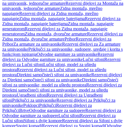
na umivaonik, jednoručne armature
Rezervni dijelovi za Montaža na
umivaonik, jednoručne armature
Zidna montaža, mrežno
napajanje
Rezervni dijelovi za Zidna montaža, mrežno
napajanje
Zidna montaža, napajanje baterijama
Rezervni dijelovi za
Zidna montaža, napajanje baterijama
Zidna montaža, napajanje
generatorom
Rezervni dijelovi za Zidna montaža, napajanje
generatorom
Zidna montaža, dvoručne armature
Rezervni dijelovi za
Zidna montaža, dvoručne armature
Pribor
Rezervni dijelovi za
Pribor
Za armature za umivaonike
Rezervni dijelovi za Za armature
za umivaonike
Priključci za umivaonike, sudopere, uređaje i korita s
funkcijom ispiranja
Odvodne garniture za umivaonike
Rezervni
dijelovi za Odvodne garniture za umivaonike
Lučni sifoni
Rezervni
dijelovi za Lučni sifoni
Lučni sifoni, model za uštedu
prostora
Rezervni dijelovi za Lučni sifoni, model za uštedu
prostora
Direktni samočisteći sifoni za umivaonike
Rezervni dijelovi
za Direktni samočisteći sifoni za umivaonike
Direktni samočisteći
sifoni za umivaonike, model za uštedu prostora
Rezervni dijelovi za
Direktni samočisteći sifoni za umivaonike, model za uštedu
prostora
Ugradbeni sifoni
Rezervni dijelovi za Ugradbeni
sifoni
Priključci za umivaonike
Rezervni dijelovi za Priključci za
umivaonike
Poklopci
Priključci
Rezervni dijelovi za
Priključci
Brtve
Odvodne garniture za sudopere
Rezervni dijelovi za
Odvodne garniture za sudopere
Lučni sifoni
Rezervni dijelovi za
Lučni sifoni
Sifoni s dvije komore
Rezervni dijelovi za Sifoni s dvije
komore
Spojni komadi
Rezervni dijelovi za Spojni komadi
Odvodne