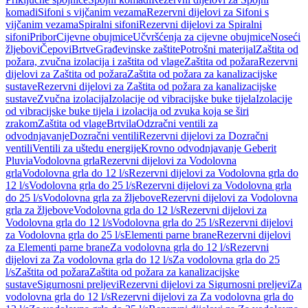
komadi
Sifoni s vijčanim vezama
Rezervni dijelovi za Sifoni s
vijčanim vezama
Spiralni sifoni
Rezervni dijelovi za Spiralni
sifoni
Pribor
Cijevne obujmice
Učvršćenja za cijevne obujmice
Noseći
žljebovi
Čepovi
Brtve
Građevinske zaštite
Potrošni materijal
Zaštita od
požara, zvučna izolacija i zaštita od vlage
Zaštita od požara
Rezervni
dijelovi za Zaštita od požara
Zaštita od požara za kanalizacijske
sustave
Rezervni dijelovi za Zaštita od požara za kanalizacijske
sustave
Zvučna izolacija
Izolacije od vibracijske buke tijela
Izolacije
od vibracijske buke tijela i izolacija od zvuka koja se širi
zrakom
Zaštita od vlage
Brtvila
Odzračni ventili za
odvodnjavanje
Dozračni ventili
Rezervni dijelovi za Dozračni
ventili
Ventili za uštedu energije
Krovno odvodnjavanje Geberit
Pluvia
Vodolovna grla
Rezervni dijelovi za Vodolovna
grla
Vodolovna grla do 12 l/s
Rezervni dijelovi za Vodolovna grla do
12 l/s
Vodolovna grla do 25 l/s
Rezervni dijelovi za Vodolovna grla
do 25 l/s
Vodolovna grla za žljebove
Rezervni dijelovi za Vodolovna
grla za žljebove
Vodolovna grla do 12 l/s
Rezervni dijelovi za
Vodolovna grla do 12 l/s
Vodolovna grla do 25 l/s
Rezervni dijelovi
za Vodolovna grla do 25 l/s
Elementi parne brane
Rezervni dijelovi
za Elementi parne brane
Za vodolovna grla do 12 l/s
Rezervni
dijelovi za Za vodolovna grla do 12 l/s
Za vodolovna grla do 25
l/s
Zaštita od požara
Zaštita od požara za kanalizacijske
sustave
Sigurnosni preljevi
Rezervni dijelovi za Sigurnosni preljevi
Za
vodolovna grla do 12 l/s
Rezervni dijelovi za Za vodolovna grla do