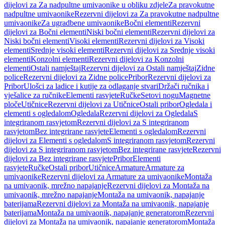
dijelovi za Za nadpultne umivaonike u obliku zdjele
Za pravokutne
nadpultne umivaonike
Rezervni dijelovi za Za pravokutne nadpultne
umivaonike
Za ugradbene umivaonike
Bočni elementi
Rezervni
dijelovi za Bočni elementi
Niski bočni elementi
Rezervni dijelovi za
Niski bočni elementi
Visoki elementi
Rezervni dijelovi za Visoki
elementi
Srednje visoki elementi
Rezervni dijelovi za Srednje visoki
elementi
Konzolni elementi
Rezervni dijelovi za Konzolni
elementi
Ostali namještaj
Rezervni dijelovi za Ostali namještaj
Zidne
police
Rezervni dijelovi za Zidne police
Pribor
Rezervni dijelovi za
Pribor
Ulošci za ladice i kutije za odlaganje stvari
Držači ručnika i
vješalice za ručnike
Elementi rasvjete
Ručke
Setovi nogu
Magnetne
ploče
Utičnice
Rezervni dijelovi za Utičnice
Ostali pribor
Ogledala i
elementi s ogledalom
Ogledala
Rezervni dijelovi za Ogledala
S
integriranom rasvjetom
Rezervni dijelovi za S integriranom
rasvjetom
Bez integrirane rasvjete
Elementi s ogledalom
Rezervni
dijelovi za Elementi s ogledalom
S integriranom rasvjetom
Rezervni
dijelovi za S integriranom rasvjetom
Bez integrirane rasvjete
Rezervni
dijelovi za Bez integrirane rasvjete
Pribor
Elementi
rasvjete
Ručke
Ostali pribor
Utičnice
Armature
Armature za
umivaonike
Rezervni dijelovi za Armature za umivaonike
Montaža
na umivaonik, mrežno napajanje
Rezervni dijelovi za Montaža na
umivaonik, mrežno napajanje
Montaža na umivaonik, napajanje
baterijama
Rezervni dijelovi za Montaža na umivaonik, napajanje
baterijama
Montaža na umivaonik, napajanje generatorom
Rezervni
dijelovi za Montaža na umivaonik, napajanje generatorom
Montaža