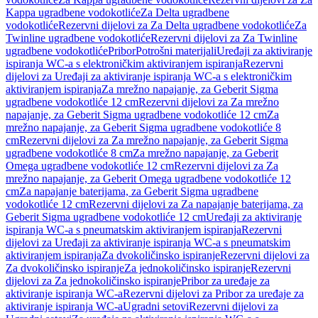
Kappa ugradbene vodokotliće
Za Delta ugradbene
vodokotliće
Rezervni dijelovi za Za Delta ugradbene vodokotliće
Za
Twinline ugradbene vodokotliće
Rezervni dijelovi za Za Twinline
ugradbene vodokotliće
Pribor
Potrošni materijali
Uređaji za aktiviranje
ispiranja WC-a s elektroničkim aktiviranjem ispiranja
Rezervni
dijelovi za Uređaji za aktiviranje ispiranja WC-a s elektroničkim
aktiviranjem ispiranja
Za mrežno napajanje, za Geberit Sigma
ugradbene vodokotliće 12 cm
Rezervni dijelovi za Za mrežno
napajanje, za Geberit Sigma ugradbene vodokotliće 12 cm
Za
mrežno napajanje, za Geberit Sigma ugradbene vodokotliće 8
cm
Rezervni dijelovi za Za mrežno napajanje, za Geberit Sigma
ugradbene vodokotliće 8 cm
Za mrežno napajanje, za Geberit
Omega ugradbene vodokotliće 12 cm
Rezervni dijelovi za Za
mrežno napajanje, za Geberit Omega ugradbene vodokotliće 12
cm
Za napajanje baterijama, za Geberit Sigma ugradbene
vodokotliće 12 cm
Rezervni dijelovi za Za napajanje baterijama, za
Geberit Sigma ugradbene vodokotliće 12 cm
Uređaji za aktiviranje
ispiranja WC-a s pneumatskim aktiviranjem ispiranja
Rezervni
dijelovi za Uređaji za aktiviranje ispiranja WC-a s pneumatskim
aktiviranjem ispiranja
Za dvokoličinsko ispiranje
Rezervni dijelovi za
Za dvokoličinsko ispiranje
Za jednokoličinsko ispiranje
Rezervni
dijelovi za Za jednokoličinsko ispiranje
Pribor za uređaje za
aktiviranje ispiranja WC-a
Rezervni dijelovi za Pribor za uređaje za
aktiviranje ispiranja WC-a
Ugradni setovi
Rezervni dijelovi za