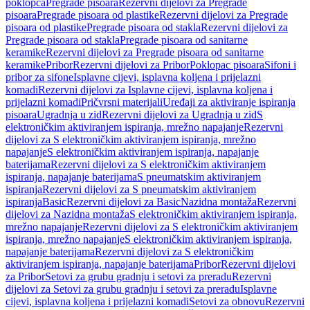
poklopca
Pregrade pisoara
Rezervni dijelovi za Pregrade
pisoara
Pregrade pisoara od plastike
Rezervni dijelovi za Pregrade
pisoara od plastike
Pregrade pisoara od stakla
Rezervni dijelovi za
Pregrade pisoara od stakla
Pregrade pisoara od sanitarne
keramike
Rezervni dijelovi za Pregrade pisoara od sanitarne
keramike
Pribor
Rezervni dijelovi za Pribor
Poklopac pisoara
Sifoni i
pribor za sifone
Isplavne cijevi, isplavna koljena i prijelazni
komadi
Rezervni dijelovi za Isplavne cijevi, isplavna koljena i
prijelazni komadi
Pričvrsni materijali
Uređaji za aktiviranje ispiranja
pisoara
Ugradnja u zid
Rezervni dijelovi za Ugradnja u zid
S
elektroničkim aktiviranjem ispiranja, mrežno napajanje
Rezervni
dijelovi za S elektroničkim aktiviranjem ispiranja, mrežno
napajanje
S elektroničkim aktiviranjem ispiranja, napajanje
baterijama
Rezervni dijelovi za S elektroničkim aktiviranjem
ispiranja, napajanje baterijama
S pneumatskim aktiviranjem
ispiranja
Rezervni dijelovi za S pneumatskim aktiviranjem
ispiranja
Basic
Rezervni dijelovi za Basic
Nazidna montaža
Rezervni
dijelovi za Nazidna montaža
S elektroničkim aktiviranjem ispiranja,
mrežno napajanje
Rezervni dijelovi za S elektroničkim aktiviranjem
ispiranja, mrežno napajanje
S elektroničkim aktiviranjem ispiranja,
napajanje baterijama
Rezervni dijelovi za S elektroničkim
aktiviranjem ispiranja, napajanje baterijama
Pribor
Rezervni dijelovi
za Pribor
Setovi za grubu gradnju i setovi za preradu
Rezervni
dijelovi za Setovi za grubu gradnju i setovi za preradu
Isplavne
cijevi, isplavna koljena i prijelazni komadi
Setovi za obnovu
Rezervni