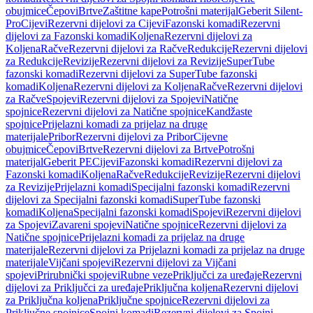
obujmice
Čepovi
Brtve
Zaštitne kape
Potrošni materijal
Geberit Silent-
Pro
Cijevi
Rezervni dijelovi za Cijevi
Fazonski komadi
Rezervni
dijelovi za Fazonski komadi
Koljena
Rezervni dijelovi za
Koljena
Račve
Rezervni dijelovi za Račve
Redukcije
Rezervni dijelovi
za Redukcije
Revizije
Rezervni dijelovi za Revizije
SuperTube
fazonski komadi
Rezervni dijelovi za SuperTube fazonski
komadi
Koljena
Rezervni dijelovi za Koljena
Račve
Rezervni dijelovi
za Račve
Spojevi
Rezervni dijelovi za Spojevi
Natične
spojnice
Rezervni dijelovi za Natične spojnice
Kandžaste
spojnice
Prijelazni komadi za prijelaz na druge
materijale
Pribor
Rezervni dijelovi za Pribor
Cijevne
obujmice
Čepovi
Brtve
Rezervni dijelovi za Brtve
Potrošni
materijal
Geberit PE
Cijevi
Fazonski komadi
Rezervni dijelovi za
Fazonski komadi
Koljena
Račve
Redukcije
Revizije
Rezervni dijelovi
za Revizije
Prijelazni komadi
Specijalni fazonski komadi
Rezervni
dijelovi za Specijalni fazonski komadi
SuperTube fazonski
komadi
Koljena
Specijalni fazonski komadi
Spojevi
Rezervni dijelovi
za Spojevi
Zavareni spojevi
Natične spojnice
Rezervni dijelovi za
Natične spojnice
Prijelazni komadi za prijelaz na druge
materijale
Rezervni dijelovi za Prijelazni komadi za prijelaz na druge
materijale
Vijčani spojevi
Rezervni dijelovi za Vijčani
spojevi
Prirubnički spojevi
Rubne veze
Priključci za uređaje
Rezervni
dijelovi za Priključci za uređaje
Priključna koljena
Rezervni dijelovi
za Priključna koljena
Priključne spojnice
Rezervni dijelovi za
Priključne spojnice
Spojni komadi
Rezervni dijelovi za Spojni