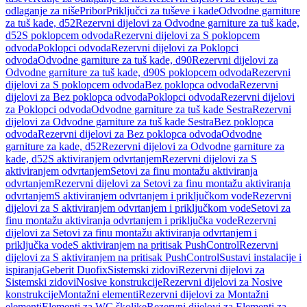
odlaganje za niše
Pribor
Priključci za tuševe i kade
Odvodne garniture
za tuš kade, d52
Rezervni dijelovi za Odvodne garniture za tuš kade,
d52
S poklopcem odvoda
Rezervni dijelovi za S poklopcem
odvoda
Poklopci odvoda
Rezervni dijelovi za Poklopci
odvoda
Odvodne garniture za tuš kade, d90
Rezervni dijelovi za
Odvodne garniture za tuš kade, d90
S poklopcem odvoda
Rezervni
dijelovi za S poklopcem odvoda
Bez poklopca odvoda
Rezervni
dijelovi za Bez poklopca odvoda
Poklopci odvoda
Rezervni dijelovi
za Poklopci odvoda
Odvodne garniture za tuš kade Sestra
Rezervni
dijelovi za Odvodne garniture za tuš kade Sestra
Bez poklopca
odvoda
Rezervni dijelovi za Bez poklopca odvoda
Odvodne
garniture za kade, d52
Rezervni dijelovi za Odvodne garniture za
kade, d52
S aktiviranjem odvrtanjem
Rezervni dijelovi za S
aktiviranjem odvrtanjem
Setovi za finu montažu aktiviranja
odvrtanjem
Rezervni dijelovi za Setovi za finu montažu aktiviranja
odvrtanjem
S aktiviranjem odvrtanjem i priključkom vode
Rezervni
dijelovi za S aktiviranjem odvrtanjem i priključkom vode
Setovi za
finu montažu aktiviranja odvrtanjem i priključka vode
Rezervni
dijelovi za Setovi za finu montažu aktiviranja odvrtanjem i
priključka vode
S aktiviranjem na pritisak PushControl
Rezervni
dijelovi za S aktiviranjem na pritisak PushControl
Sustavi instalacije i
ispiranja
Geberit Duofix
Sistemski zidovi
Rezervni dijelovi za
Sistemski zidovi
Nosive konstrukcije
Rezervni dijelovi za Nosive
konstrukcije
Montažni elementi
Rezervni dijelovi za Montažni
elementi
Elementi za WC školjke
Rezervni dijelovi za Elementi za