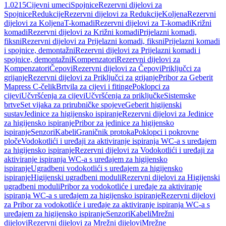
1.0215
Cijevni umeci
Spojnice
Rezervni dijelovi za
Spojnice
Redukcije
Rezervni dijelovi za Redukcije
Koljena
Rezervni
dijelovi za Koljena
T-komadi
Rezervni dijelovi za T-komadi
Križni
komadi
Rezervni dijelovi za Križni komadi
Prijelazni komadi,
fiksni
Rezervni dijelovi za Prijelazni komadi, fiksni
Prijelazni komadi
i spojnice, demontažni
Rezervni dijelovi za Prijelazni komadi i
spojnice, demontažni
Kompenzatori
Rezervni dijelovi za
Kompenzatori
Čepovi
Rezervni dijelovi za Čepovi
Priključci za
grijanje
Rezervni dijelovi za Priključci za grijanje
Pribor za Geberit
Mapress C-čelik
Brtvila za cijevi i fitinge
Poklopci za
cijevi
Učvršćenja za cijevi
Učvršćenja za priključke
Sistemske
brtve
Set vijaka za prirubničke spojeve
Geberit higijenski
sustav
Jedinice za higijensko ispiranje
Rezervni dijelovi za Jedinice
za higijensko ispiranje
Pribor za jedinice za higijensko
ispiranje
Senzori
Kabeli
Graničnik protoka
Poklopci i pokrovne
ploče
Vodokotlići i uređaji za aktiviranje ispiranja WC-a s uređajem
za higijensko ispiranje
Rezervni dijelovi za Vodokotlići i uređaji za
aktiviranje ispiranja WC-a s uređajem za higijensko
ispiranje
Ugradbeni vodokotlići s uređajem za higijensko
ispiranje
Higijenski ugradbeni moduli
Rezervni dijelovi za Higijenski
ugradbeni moduli
Pribor za vodokotliće i uređaje za aktiviranje
ispiranja WC-a s uređajem za higijensko ispiranje
Rezervni dijelovi
za Pribor za vodokotliće i uređaje za aktiviranje ispiranja WC-a s
uređajem za higijensko ispiranje
Senzori
Kabeli
Mrežni
dijelovi
Rezervni dijelovi za Mrežni dijelovi
Mrežne