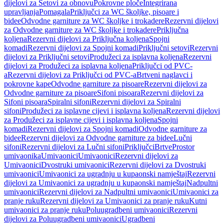
dijelovi za Setovi za obnovu
Pokrovne ploče
Integrirana
upravljanja
Pomagala
Priključci za WC školjke, pisoare i
bidee
Odvodne garniture za WC školjke i trokadere
Rezervni dijelovi
za Odvodne garniture za WC školjke i trokadere
Priključna
koljena
Rezervni dijelovi za Priključna koljena
Spojni
komadi
Rezervni dijelovi za Spojni komadi
Priključni setovi
Rezervni
dijelovi za Priključni setovi
Produžeci za isplavna koljena
Rezervni
dijelovi za Produžeci za isplavna koljena
Priključci od PVC-
a
Rezervni dijelovi za Priključci od PVC-a
Brtveni naglavci i
pokrovne kape
Odvodne garniture za pisoare
Rezervni dijelovi za
Odvodne garniture za pisoare
Sifoni pisoara
Rezervni dijelovi za
Sifoni pisoara
Spiralni sifoni
Rezervni dijelovi za Spiralni
sifoni
Produžeci za isplavne cijevi i isplavna koljena
Rezervni dijelovi
za Produžeci za isplavne cijevi i isplavna koljena
Spojni
komadi
Rezervni dijelovi za Spojni komadi
Odvodne garniture za
bidee
Rezervni dijelovi za Odvodne garniture za bidee
Lučni
sifoni
Rezervni dijelovi za Lučni sifoni
Priključci
Brtve
Prostor
umivaonika
Umivaonici
Umivaonici
Rezervni dijelovi za
Umivaonici
Dvostruki umivaonici
Rezervni dijelovi za Dvostruki
umivaonici
Umivaonici za ugradnju u kupaonski namještaj
Rezervni
dijelovi za Umivaonici za ugradnju u kupaonski namještaj
Nadpultni
umivaonici
Rezervni dijelovi za Nadpultni umivaonici
Umivaonici za
pranje ruku
Rezervni dijelovi za Umivaonici za pranje ruku
Kutni
umivaonici za pranje ruku
Poluugradbeni umivaonici
Rezervni
dijelovi za Poluugradbeni umivaonici
Ugradbeni