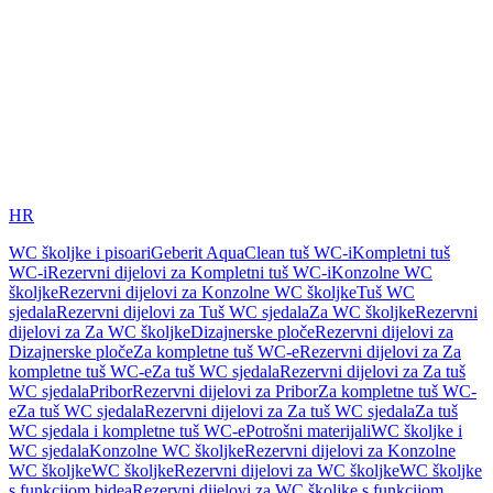
HR
WC školjke i pisoari
Geberit AquaClean tuš WC-i
Kompletni tuš
WC-i
Rezervni dijelovi za Kompletni tuš WC-i
Konzolne WC
školjke
Rezervni dijelovi za Konzolne WC školjke
Tuš WC
sjedala
Rezervni dijelovi za Tuš WC sjedala
Za WC školjke
Rezervni
dijelovi za Za WC školjke
Dizajnerske ploče
Rezervni dijelovi za
Dizajnerske ploče
Za kompletne tuš WC-e
Rezervni dijelovi za Za
kompletne tuš WC-e
Za tuš WC sjedala
Rezervni dijelovi za Za tuš
WC sjedala
Pribor
Rezervni dijelovi za Pribor
Za kompletne tuš WC-
e
Za tuš WC sjedala
Rezervni dijelovi za Za tuš WC sjedala
Za tuš
WC sjedala i kompletne tuš WC-e
Potrošni materijali
WC školjke i
WC sjedala
Konzolne WC školjke
Rezervni dijelovi za Konzolne
WC školjke
WC školjke
Rezervni dijelovi za WC školjke
WC školjke
s funkcijom bidea
Rezervni dijelovi za WC školjke s funkcijom