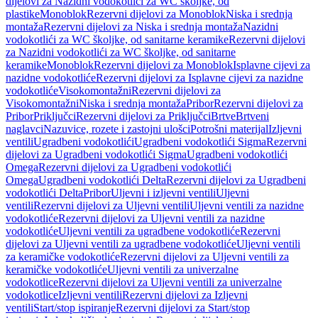
dijelovi za Nazidni vodokotlići za WC školjke, od
plastike
Monoblok
Rezervni dijelovi za Monoblok
Niska i srednja
montaža
Rezervni dijelovi za Niska i srednja montaža
Nazidni
vodokotlići za WC školjke, od sanitarne keramike
Rezervni dijelovi
za Nazidni vodokotlići za WC školjke, od sanitarne
keramike
Monoblok
Rezervni dijelovi za Monoblok
Isplavne cijevi za
nazidne vodokotliće
Rezervni dijelovi za Isplavne cijevi za nazidne
vodokotliće
Visokomontažni
Rezervni dijelovi za
Visokomontažni
Niska i srednja montaža
Pribor
Rezervni dijelovi za
Pribor
Priključci
Rezervni dijelovi za Priključci
Brtve
Brtveni
naglavci
Nazuvice, rozete i zastojni ulošci
Potrošni materijal
Izljevni
ventili
Ugradbeni vodokotlići
Ugradbeni vodokotlići Sigma
Rezervni
dijelovi za Ugradbeni vodokotlići Sigma
Ugradbeni vodokotlići
Omega
Rezervni dijelovi za Ugradbeni vodokotlići
Omega
Ugradbeni vodokotlići Delta
Rezervni dijelovi za Ugradbeni
vodokotlići Delta
Pribor
Uljevni i izljevni ventili
Uljevni
ventili
Rezervni dijelovi za Uljevni ventili
Uljevni ventili za nazidne
vodokotliće
Rezervni dijelovi za Uljevni ventili za nazidne
vodokotliće
Uljevni ventili za ugradbene vodokotliće
Rezervni
dijelovi za Uljevni ventili za ugradbene vodokotliće
Uljevni ventili
za keramičke vodokotliće
Rezervni dijelovi za Uljevni ventili za
keramičke vodokotliće
Uljevni ventili za univerzalne
vodokotlice
Rezervni dijelovi za Uljevni ventili za univerzalne
vodokotlice
Izljevni ventili
Rezervni dijelovi za Izljevni
ventili
Start/stop ispiranje
Rezervni dijelovi za Start/stop