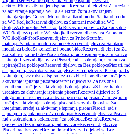
Ugradni setovi
Za uređaje za aktiviranje ispiranja WC-a s
elektroničkim aktiviranjem ispiranja
Rezervni dijelovi za Za uređaje
za aktiviranje ispiranja WC-a s elektroničkim aktiviranjem
ispiranja
Spojevi
Geberit Monolith sanitarni moduli
Sanitarni moduli
za WC školjke
Rezervni dijelovi za Sanitarni moduli za WC
školjke
Za konzolne WC školjke
Rezervni dijelovi za Za konzolne
WC školjke
Za podne WC školjke
Rezervni dijelovi za Za podne
WC školjke
Pribor
Rezervni dijelovi za Pribor
Potrošni
materijali
Sanitarni moduli za bidee
Rezervni dijelovi za Sanitarni
moduli za bidee
Za konzolne i podne bidee
Rezervni dijelovi za Za
konzolne i podne bidee
Pisoari
Pisoari, rad s ispiranjem, s rubom za
ispiranje
Rezervni dijelovi za Pisoari, rad s ispiranjem, s rubom za
ispiranje
Bez poklopca
Rezervni dijelovi za Bez poklopca
Pisoari, rad
s ispiranjem, bez ruba za ispiranje
Rezervni dijelovi za Pisoari, rad s
ispiranjem, bez ruba za ispiranje
Za nazidne i ugradbene uređaje za
aktiviranje ispiranja pisoara
Rezervni dijelovi za Za nazidne i
ugradbene uređaje za aktiviranje ispiranja pisoara
S integriranim
uređajem za aktiviranje ispiranja pisoara
Rezervni dijelovi za S
integriranim uređajem za aktiviranje ispiranja pisoara
Za integrirani
uređaj za aktiviranje ispiranja pisoara
Rezervni dijelovi za Za
integrirani uređaj za aktiviranje ispiranja pisoara
Pisoari, rad s
ispiranjem, s poklopcem / za poklopac
Rezervni dijelovi za Pisoari,
rad s ispiranjem, s poklopcem / za poklopac
Bez ruba
Rezervni
dijelovi za Bez ruba
Pisoari, rad bez vode
Rezervni dijelovi za
Pisoari, rad bez vode
Bez poklopca
Rezervni dijelovi za Bez