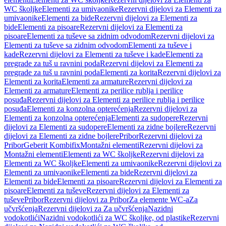
WC školjke
Elementi za umivaonike
Rezervni dijelovi za Elementi za
umivaonike
Elementi za bide
Rezervni dijelovi za Elementi za
bide
Elementi za pisoare
Rezervni dijelovi za Elementi za
pisoare
Elementi za tuševe sa zidnim odvodom
Rezervni dijelovi za
Elementi za tuševe sa zidnim odvodom
Elementi za tuševe i
kade
Rezervni dijelovi za Elementi za tuševe i kade
Elementi za
pregrade za tuš u ravnini poda
Rezervni dijelovi za Elementi za
pregrade za tuš u ravnini poda
Elementi za korita
Rezervni dijelovi za
Elementi za korita
Elementi za armature
Rezervni dijelovi za
Elementi za armature
Elementi za perilice rublja i perilice
posuđa
Rezervni dijelovi za Elementi za perilice rublja i perilice
posuđa
Elementi za konzolna opterećenja
Rezervni dijelovi za
Elementi za konzolna opterećenja
Elementi za sudopere
Rezervni
dijelovi za Elementi za sudopere
Elementi za zidne bojlere
Rezervni
dijelovi za Elementi za zidne bojlere
Pribor
Rezervni dijelovi za
Pribor
Geberit Kombifix
Montažni elementi
Rezervni dijelovi za
Montažni elementi
Elementi za WC školjke
Rezervni dijelovi za
Elementi za WC školjke
Elementi za umivaonike
Rezervni dijelovi za
Elementi za umivaonike
Elementi za bide
Rezervni dijelovi za
Elementi za bide
Elementi za pisoare
Rezervni dijelovi za Elementi za
pisoare
Elementi za tuševe
Rezervni dijelovi za Elementi za
tuševe
Pribor
Rezervni dijelovi za Pribor
Za elemente WC-a
Za
učvršćenja
Rezervni dijelovi za Za učvršćenja
Nazidni
vodokotlići
Nazidni vodokotlići za WC školjke, od plastike
Rezervni