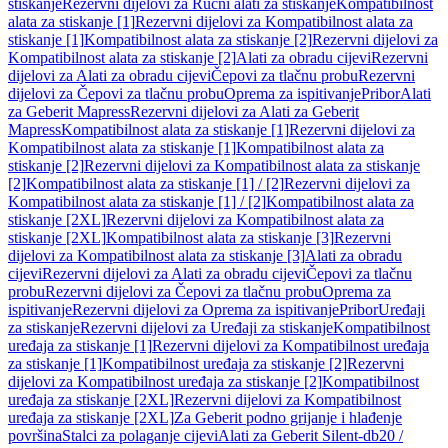
stiskanje
Rezervni dijelovi za Ručni alati za stiskanje
Kompatibilnost
alata za stiskanje [1]
Rezervni dijelovi za Kompatibilnost alata za
stiskanje [1]
Kompatibilnost alata za stiskanje [2]
Rezervni dijelovi za
Kompatibilnost alata za stiskanje [2]
Alati za obradu cijevi
Rezervni
dijelovi za Alati za obradu cijevi
Čepovi za tlačnu probu
Rezervni
dijelovi za Čepovi za tlačnu probu
Oprema za ispitivanje
Pribor
Alati
za Geberit Mapress
Rezervni dijelovi za Alati za Geberit
Mapress
Kompatibilnost alata za stiskanje [1]
Rezervni dijelovi za
Kompatibilnost alata za stiskanje [1]
Kompatibilnost alata za
stiskanje [2]
Rezervni dijelovi za Kompatibilnost alata za stiskanje
[2]
Kompatibilnost alata za stiskanje [1] / [2]
Rezervni dijelovi za
Kompatibilnost alata za stiskanje [1] / [2]
Kompatibilnost alata za
stiskanje [2XL]
Rezervni dijelovi za Kompatibilnost alata za
stiskanje [2XL]
Kompatibilnost alata za stiskanje [3]
Rezervni
dijelovi za Kompatibilnost alata za stiskanje [3]
Alati za obradu
cijevi
Rezervni dijelovi za Alati za obradu cijevi
Čepovi za tlačnu
probu
Rezervni dijelovi za Čepovi za tlačnu probu
Oprema za
ispitivanje
Rezervni dijelovi za Oprema za ispitivanje
Pribor
Uređaji
za stiskanje
Rezervni dijelovi za Uređaji za stiskanje
Kompatibilnost
uređaja za stiskanje [1]
Rezervni dijelovi za Kompatibilnost uređaja
za stiskanje [1]
Kompatibilnost uređaja za stiskanje [2]
Rezervni
dijelovi za Kompatibilnost uređaja za stiskanje [2]
Kompatibilnost
uređaja za stiskanje [2XL]
Rezervni dijelovi za Kompatibilnost
uređaja za stiskanje [2XL]
Za Geberit podno grijanje i hlađenje
površina
Stalci za polaganje cijevi
Alati za Geberit Silent-db20 /