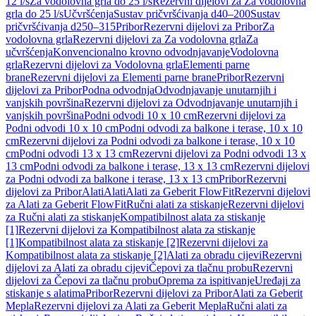
12 l/s
Za vodolovna grla do 25 l/s
Rezervni dijelovi za Za vodolovna
grla do 25 l/s
Učvršćenja
Sustav pričvršćivanja d40–200
Sustav
pričvršćivanja d250–315
Pribor
Rezervni dijelovi za Pribor
Za
vodolovna grla
Rezervni dijelovi za Za vodolovna grla
Za
učvršćenja
Konvencionalno krovno odvodnjavanje
Vodolovna
grla
Rezervni dijelovi za Vodolovna grla
Elementi parne
brane
Rezervni dijelovi za Elementi parne brane
Pribor
Rezervni
dijelovi za Pribor
Podna odvodnja
Odvodnjavanje unutarnjih i
vanjskih površina
Rezervni dijelovi za Odvodnjavanje unutarnjih i
vanjskih površina
Podni odvodi 10 x 10 cm
Rezervni dijelovi za
Podni odvodi 10 x 10 cm
Podni odvodi za balkone i terase, 10 x 10
cm
Rezervni dijelovi za Podni odvodi za balkone i terase, 10 x 10
cm
Podni odvodi 13 x 13 cm
Rezervni dijelovi za Podni odvodi 13 x
13 cm
Podni odvodi za balkone i terase, 13 x 13 cm
Rezervni dijelovi
za Podni odvodi za balkone i terase, 13 x 13 cm
Pribor
Rezervni
dijelovi za Pribor
Alati
Alati
Alati za Geberit FlowFit
Rezervni dijelovi
za Alati za Geberit FlowFit
Ručni alati za stiskanje
Rezervni dijelovi
za Ručni alati za stiskanje
Kompatibilnost alata za stiskanje
[1]
Rezervni dijelovi za Kompatibilnost alata za stiskanje
[1]
Kompatibilnost alata za stiskanje [2]
Rezervni dijelovi za
Kompatibilnost alata za stiskanje [2]
Alati za obradu cijevi
Rezervni
dijelovi za Alati za obradu cijevi
Čepovi za tlačnu probu
Rezervni
dijelovi za Čepovi za tlačnu probu
Oprema za ispitivanje
Uređaji za
stiskanje s alatima
Pribor
Rezervni dijelovi za Pribor
Alati za Geberit
Mepla
Rezervni dijelovi za Alati za Geberit Mepla
Ručni alati za