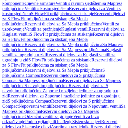
komponente
Cijevne armature
Ventili s ravnim sjedištem
Sa Mapress
priključcima
Ventili s kosim sjedištem
Rezervni dijelovi za Ventili s
kosim sjedištem
S FlowFit priključcima za stiskanje
Rezervni dijelovi
za S FlowFit priključcima za stiskanje
Sa Mepla
priključcima
Rezervni dijelovi za Sa Mepla priključcima
Ventili za
uzorkovanje
Ventili za pražnjenje
Kuglasti ventili
Rezervni dijelovi za
Kuglasti ventili
S FlowFit priključcima za stiskanje
Rezervni dijelovi
za S FlowFit priključcima za stiskanje
Sa Mepla
priključcima
Rezervni dijelovi za Sa Mepla priključcima
Sa Mapress
priključcima
Rezervni dijelovi za Sa Mapress priključcima
Kuglasti
ventili za ugradnju u zid
Rezervni dijelovi za Kuglasti ventili za
ugradnju u zid
S FlowFit priključcima za stiskanje
Rezervni dijelovi
za S FlowFit priključcima za stiskanje
Sa Mepla
priključcima
Rezervni dijelovi za Sa Mepla priključcima
S
priključcima Compact
Rezervni dijelovi za S priključcima
Compact
Sa Mapress priključcima
Rezervni dijelovi za Sa Mapress
priključcima
S navojnim priključcima
Rezervni dijelovi za S
navojnim priključcima
Zaporne i razdjelne jedinice za ugradnju u
zid
Rezervni dijelovi za Zaporne i razdjelne jedinice za ugradnju u
zid
S priključcima Compact
Rezervni dijelovi za S priključcima
Compact
Nepovratni ventili
Rezervni dijelovi za Nepovratni ventili
Sa
Mapress priključcima
Rezervni dijelovi za Sa Mapress
priključcima
Odzračni ventili za grijanje
Ventili za brzo
odzračivanje
Podno grijanje ili hlađenje
Sistemske cijevi
Rezervni
dijelovi za Sistemske cijevi
Asortiman razdjelnika
Rezervni dijelovi