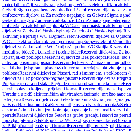
materijali
Uređaji za aktiviranje ispiranja WC-a s elektroničkim aktivir
Geberit Sigma ugradbene vodokotliće 12 cm
Rezervni dijelovi za Za
cm
Rezervni dijelovi za Za mrežno napajanje, za Geberit Sigma ugra
Geberit Omega ugradbene vodokotliće 12 cm
Za napajanje baterijam
cm
Uređaji za aktiviranje ispiranja WC-a s pneumatskim aktiviranjem i
dijelovi za Za dvokoličinsko ispiranje
Za jednokoličinsko ispiranje
Reze
aktiviranje ispiranja WC-a
Ugradni setovi
Rezervni dijelovi za Ugradni
WC-a s elektroničkim aktiviranjem ispiranja
Spojevi
Geberit Monolith 
dijelovi za Za konzolne WC školjke
Za podne WC školjke
Rezervni di
moduli za bidee
Za konzolne i podne bidee
Rezervni dijelovi za Za ko
ispiranje
Bez poklopca
Rezervni dijelovi za Bez poklopca
Pisoari, rad 
aktiviranje ispiranja pisoara
Rezervni dijelovi za Za nazidne i ugradbene
za aktiviranje ispiranja pisoara
Za integrirani uređaj za aktiviranje ispi
poklopac
Rezervni dijelovi za Pisoari, rad s ispiranjem, s poklopcem /
dijelovi za Bez poklopca
Pregrade pisoara
Rezervni dijelovi za Pregrad
Pregrade pisoara od stakla
Pregrade pisoara od sanitarne keramike
Reze
cijevi, isplavna koljena i prijelazni komadi
Rezervni dijelovi za Isplavn
Ugradnja u zid
S elektroničkim aktiviranjem ispiranja, mrežno napajan
baterijama
Rezervni dijelovi za S elektroničkim aktiviranjem ispiranja,
za Basic
Nazidna montaža
Rezervni dijelovi za Nazidna montaža
S ele
elektroničkim aktiviranjem ispiranja, napajanje baterijama
Rezervni dij
preradu
Rezervni dijelovi za Setovi za grubu gradnju i setovi za prera
upravljanja
Pomagala
Priključci za WC školjke, pisoare i bidee
Odvodne
za Priključna koljena
Spojni komadi
Rezervni dijelovi za Spojni komad
koljena
Priključci od PVC-a
Rezervni dijelovi za Priključci od PVC-a
B