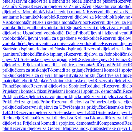
bide
Rezervni dijelovi za Elementi za bide
Elementi za pisoare
Rezervni
a
Za učvršćenja
Rezervni dijelovi za Za učvršćenja
Nazidni vodokotlići
dijelovi za Monoblok
Niska i srednja montaža
Rezervni dijelovi za Nis
sanitarne keramike
Monoblok
Rezervni dijelovi za Monoblok
Isplavne 
Visokomontažni
Niska i srednja montaža
Pribor
Rezervni dijelovi za Pr
vodokotlići
Ugradbeni vodokotlići Sigma
Rezervni dijelovi za Ugradb
dijelovi za Ugradbeni vodokotlići Delta
Pribor
Uljevni i izljevni ventili
vodokotliće
Uljevni ventili za ugradbene vodokotliće
Rezervni dijelovi
vodokotliće
Uljevni ventili za univerzalne vodokotlice
Rezervni dijelov
Start/stop ispiranje
Jednokoličinsko ispiranje
Rezervni dijelovi za Jedno
garniture
Jednokoličinsko ispiranje
Rezervni dijelovi za Jednokoličinsk
cijevi ML
Sistemske cijevi za grijanje ML
Sistemske cijevi SL
Fitinzi
Re
dijelovi za Prijelazni komadi i spojnice, demontažni
Čepovi
Priključci
R
priključkom za stiskanje
T-komadi za grijanje
Prijelazni komadi i spoje
priključke
Brtvila za cijevi i fitinge
Brtvila za priključke
Brtve za fitinge
materijal
Geberit Mepla
Višeslojne sistemske cijevi
Rezervni dijelovi za
Fitinzi
Spojnice
Rezervni dijelovi za Spojnice
Redukcije
Rezervni dijel
Prijelazni komadi, fiksni
Prijelazni komadi i spojnice, demontažni
Rezer
Priključci
Razdjelnici s navojnim priključkom
Rezervni dijelovi za Raz
Priključci za grijanje
Pribor
Rezervni dijelovi za Pribor
Izolacije za cijev
priključke
Rezervni dijelovi za Učvršćenja za priključke
Sistemske brt
1.4401
Rezervni dijelovi za Sistemske cijevi 1.4401
Sistemske cijevi 1
Redukcije
Koljena
Rezervni dijelovi za Koljena
T-komadi
Rezervni dij
dijelovi za Prijelazni komadi i spojnice, demontažni
Kompenzatori
Rez
plin
Rezervni dijelovi za Geberit Mapress inox, plin
Sistemske cijevi 1