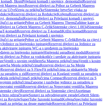
i komadi, fiksni
Prijelazni komadi i spojnice, demontažni
Rezervni
rit Mapress inox
Rezervni dijelovi za Pribor za Geberit Mapress
vi za Učvršćenja za priključke
Sistemske brtve
Set vijaka za
dukcije
Rezervni dijelovi za Redukcije
Koljena
Rezervni dijelovi za
jevi, demontažni
Rezervni dijelovi za Prijelazni komadi i spojevi,
ljučci za grijanje
Pribor za Geberit Mapress Therm
Zaštitne kape za
dijelovi za Geberit Mapress C-čelik
Sistemske cijevi 1.0034
Sistemske
na
T-komadi
Rezervni dijelovi za T-komadi
Križni komadi
Rezervni
ni dijelovi za Prijelazni komadi i spojnice,
ljučci za grijanje
Pribor za Geberit Mapress C-čelik
Brtvila za cijevi i
av
Jedinice za higijensko ispiranje
Rezervni dijelovi za Jedinice za
za aktiviranje ispiranja WC-a s uređajem za higijensko
đajem za higijensko ispiranje
Higijenski ugradbeni moduli
Rezervni
i dijelovi za Pribor za vodokotliće i uređaje za aktiviranje ispiranja
ure
Ventili s ravnim sjedištem
Sa Mapress priključcima
Ventili s kosim
kanje
Sa Mepla priključcima
Rezervni dijelovi za Sa Mepla
e
Rezervni dijelovi za S FlowFit priključcima za stiskanje
Sa Mepla
i za ugradnju u zid
Rezervni dijelovi za Kuglasti ventili za ugradnju u
 Mepla priključcima
S priključcima Compact
Rezervni dijelovi za S
avojnim priključcima
Zaporne i razdjelne jedinice za ugradnju u
povratni ventili
Rezervni dijelovi za Nepovratni ventili
Sa Mapress
stemske cijevi
Rezervni dijelovi za Sistemske cijevi
Asortiman
za brzo odzračivanje
Sustavi za odvodnjavanje zgrade
Geberit Silent-
vi za Revizije
SuperTube fazonski komadi
Koljena
Specijalni fazonski
madi za prijelaz na druge materijale
Rezervni dijelovi za Prijelazni