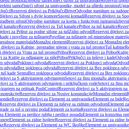
štedu prostora
Direktni samočisteći sifoni za umivaonike
Rezervni dijelo
irektni samočisteći sifoni za umivaonike, model za uštedu prostora
Ugrad
ljučci
Rezervni dijelovi za Priključci
Brtve
Odvodne garniture za sudope
ijelovi za Sifoni s dvije komore
Spojni komadi
Rezervni dijelovi za Sp
radbeni sifoni
Odvodne garniture za korita s funkcijom ispiranja
Izljevni
š kanalice
Rezervni dijelovi za Tuš kanalice
Pribor za tuš kanalice
Rezerv
jelovi za Pribor za podne sifone za tuš
Zidni odvodi
Rezervni dijelovi z
kade i površine za tuširanje
Površine za tuširanje od mineralnog materij
neralnog materijala
Montažni elementi
Rezervni dijelovi za Montažni ele
dijelovi za Kabine, pregradne stijene i vrata za tuš prostor
Tuš kabine
Re
 dijelovi za Vrata za tuš prostor
Pribor
Rezervni dijelovi za Pribor
Kutije
i za Kutije za odlaganje za niše
Pribor
Priključci za tuševe i kade
Odvodne
em odvoda
Poklopci odvoda
Rezervni dijelovi za Poklopci odvoda
Odvodn
em odvoda
Bez poklopca odvoda
Rezervni dijelovi za Bez poklopca odv
 tuš kade Sestra
Bez poklopca odvoda
Rezervni dijelovi za Bez poklop
jelovi za S aktiviranjem odvrtanjem
Setovi za finu montažu aktiviranja
elovi za S aktiviranjem odvrtanjem i priključkom vode
Setovi za finu mo
viranjem na pritisak PushControl
Rezervni dijelovi za S aktiviranjem na
onstrukcije
Rezervni dijelovi za Nosive konstrukcije
Montažni elementi
R
aonike
Rezervni dijelovi za Elementi za umivaonike
Elementi za bide
Rez
Rezervni dijelovi za Elementi za tuševe sa zidnim odvodom
Elementi za
grade za tuš u ravnini poda
Elementi za korita
Rezervni dijelovi za Eleme
za Elementi za perilice rublja i perilice posuđa
Elementi za konzolna opt
opere
Elementi za zidne bojlere
Rezervni dijelovi za Elementi za zidne b
ke
Rezervni dijelovi za Elementi za WC školjke
Elementi za umivaonike