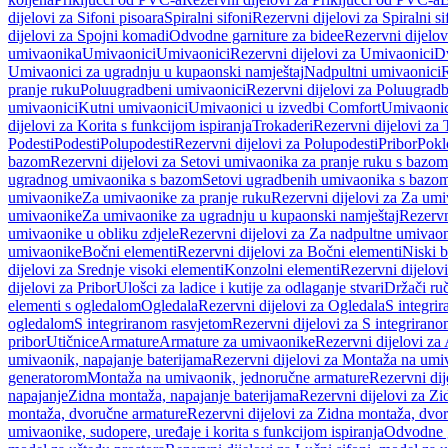
dijelovi za Sifoni pisoara
Spiralni sifoni
Rezervni dijelovi za Spiralni si
dijelovi za Spojni komadi
Odvodne garniture za bidee
Rezervni dijelov
umivaonika
Umivaonici
Umivaonici
Rezervni dijelovi za Umivaonici
Dv
Umivaonici za ugradnju u kupaonski namještaj
Nadpultni umivaonici
R
pranje ruku
Poluugradbeni umivaonici
Rezervni dijelovi za Poluugrad
umivaonici
Kutni umivaonici
Umivaonici u izvedbi Comfort
Umivaonic
dijelovi za Korita s funkcijom ispiranja
Trokaderi
Rezervni dijelovi za 
Podesti
Podesti
Polupodesti
Rezervni dijelovi za Polupodesti
Pribor
Pokl
bazom
Rezervni dijelovi za Setovi umivaonika za pranje ruku s bazom
ugradnog umivaonika s bazom
Setovi ugradbenih umivaonika s bazo
umivaonike
Za umivaonike za pranje ruku
Rezervni dijelovi za Za umi
umivaonike
Za umivaonike za ugradnju u kupaonski namještaj
Rezervn
umivaonike u obliku zdjele
Rezervni dijelovi za Za nadpultne umivaon
umivaonike
Bočni elementi
Rezervni dijelovi za Bočni elementi
Niski b
dijelovi za Srednje visoki elementi
Konzolni elementi
Rezervni dijelov
dijelovi za Pribor
Ulošci za ladice i kutije za odlaganje stvari
Držači ruč
elementi s ogledalom
Ogledala
Rezervni dijelovi za Ogledala
S integri
ogledalom
S integriranom rasvjetom
Rezervni dijelovi za S integriran
pribor
Utičnice
Armature
Armature za umivaonike
Rezervni dijelovi za
umivaonik, napajanje baterijama
Rezervni dijelovi za Montaža na umiv
generatorom
Montaža na umivaonik, jednoručne armature
Rezervni di
napajanje
Zidna montaža, napajanje baterijama
Rezervni dijelovi za Zi
montaža, dvoručne armature
Rezervni dijelovi za Zidna montaža, dvo
umivaonike, sudopere, uređaje i korita s funkcijom ispiranja
Odvodne g