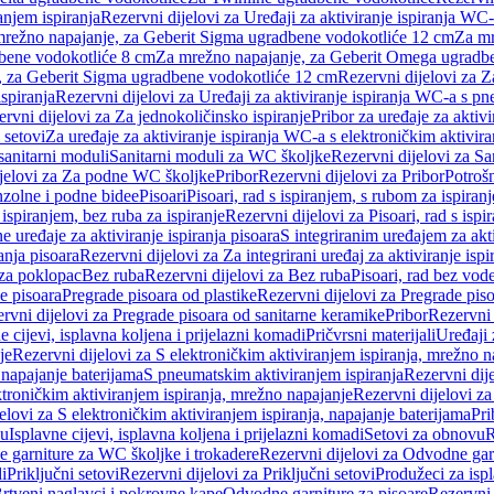
anjem ispiranja
Rezervni dijelovi za Uređaji za aktiviranje ispiranja WC-
 mrežno napajanje, za Geberit Sigma ugradbene vodokotliće 12 cm
Za mr
dbene vodokotliće 8 cm
Za mrežno napajanje, za Geberit Omega ugradb
a, za Geberit Sigma ugradbene vodokotliće 12 cm
Rezervni dijelovi za 
spiranja
Rezervni dijelovi za Uređaji za aktiviranje ispiranja WC-a s p
rvni dijelovi za Za jednokoličinsko ispiranje
Pribor za uređaje za aktiv
 setovi
Za uređaje za aktiviranje ispiranja WC-a s elektroničkim aktivira
sanitarni moduli
Sanitarni moduli za WC školjke
Rezervni dijelovi za S
jelovi za Za podne WC školjke
Pribor
Rezervni dijelovi za Pribor
Potrošn
nzolne i podne bidee
Pisoari
Pisoari, rad s ispiranjem, s rubom za ispiranj
s ispiranjem, bez ruba za ispiranje
Rezervni dijelovi za Pisoari, rad s ispi
 uređaje za aktiviranje ispiranja pisoara
S integriranim uređajem za akti
ranja pisoara
Rezervni dijelovi za Za integrirani uređaj za aktiviranje ispi
 za poklopac
Bez ruba
Rezervni dijelovi za Bez ruba
Pisoari, rad bez vod
e pisoara
Pregrade pisoara od plastike
Rezervni dijelovi za Pregrade piso
rvni dijelovi za Pregrade pisoara od sanitarne keramike
Pribor
Rezervni 
e cijevi, isplavna koljena i prijelazni komadi
Pričvrsni materijali
Uređaji 
je
Rezervni dijelovi za S elektroničkim aktiviranjem ispiranja, mrežno n
 napajanje baterijama
S pneumatskim aktiviranjem ispiranja
Rezervni dij
ktroničkim aktiviranjem ispiranja, mrežno napajanje
Rezervni dijelovi za
elovi za S elektroničkim aktiviranjem ispiranja, napajanje baterijama
Pri
du
Isplavne cijevi, isplavna koljena i prijelazni komadi
Setovi za obnovu
R
 garniture za WC školjke i trokadere
Rezervni dijelovi za Odvodne gar
i
Priključni setovi
Rezervni dijelovi za Priključni setovi
Produžeci za isp
rtveni naglavci i pokrovne kape
Odvodne garniture za pisoare
Rezervni 