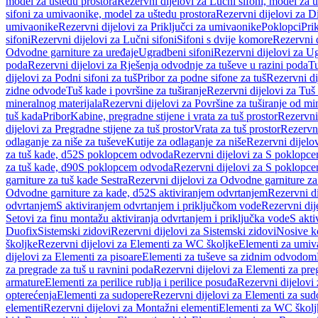
model za uštedu prostora
Rezervni dijelovi za Lučni sifoni, model za u
sifoni za umivaonike, model za uštedu prostora
Rezervni dijelovi za D
umivaonike
Rezervni dijelovi za Priključci za umivaonike
Poklopci
Prik
sifoni
Rezervni dijelovi za Lučni sifoni
Sifoni s dvije komore
Rezervni d
Odvodne garniture za uređaje
Ugradbeni sifoni
Rezervni dijelovi za Ug
poda
Rezervni dijelovi za Rješenja odvodnje za tuševe u razini poda
Tu
dijelovi za Podni sifoni za tuš
Pribor za podne sifone za tuš
Rezervni di
zidne odvode
Tuš kade i površine za tuširanje
Rezervni dijelovi za Tuš 
mineralnog materijala
Rezervni dijelovi za Površine za tuširanje od mi
tuš kada
Pribor
Kabine, pregradne stijene i vrata za tuš prostor
Rezervni 
dijelovi za Pregradne stijene za tuš prostor
Vrata za tuš prostor
Rezervni
odlaganje za niše za tuševe
Kutije za odlaganje za niše
Rezervni dijelov
za tuš kade, d52
S poklopcem odvoda
Rezervni dijelovi za S poklopc
za tuš kade, d90
S poklopcem odvoda
Rezervni dijelovi za S poklopc
garniture za tuš kade Sestra
Rezervni dijelovi za Odvodne garniture za
Odvodne garniture za kade, d52
S aktiviranjem odvrtanjem
Rezervni di
odvrtanjem
S aktiviranjem odvrtanjem i priključkom vode
Rezervni dij
Setovi za finu montažu aktiviranja odvrtanjem i priključka vode
S akti
Duofix
Sistemski zidovi
Rezervni dijelovi za Sistemski zidovi
Nosive k
školjke
Rezervni dijelovi za Elementi za WC školjke
Elementi za umiv
dijelovi za Elementi za pisoare
Elementi za tuševe sa zidnim odvodom
za pregrade za tuš u ravnini poda
Rezervni dijelovi za Elementi za pre
armature
Elementi za perilice rublja i perilice posuđa
Rezervni dijelovi 
opterećenja
Elementi za sudopere
Rezervni dijelovi za Elementi za sud
elementi
Rezervni dijelovi za Montažni elementi
Elementi za WC školj