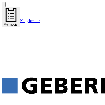
Na geberit.hr
Moji popisi