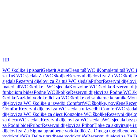
HR
WC školjke i pisoari
Geberit AquaClean tuš WC-i
Kompletni tuš WC-i
za Tuš WC sjedala
Za WC školjke
Rezervni dijelovi za Za WC školjke
sjedala
Rezervni dijelovi za Za tuš WC sjedala
Pribor
Rezervni dijelovi
materijali
WC školjke i WC sjedala
Konzolne WC školjke
Rezervni di
funkcijom bidea
Podne WC školjke
Rezervni dijelovi za Podne WC šk
školjke
Nazidni vodokotlići za WC školjke od sanitarne keramike
Mon
dijelovi za WC školjke u izvedbi Comfort
WC školjke, povišene
Rezer
Comfort
Rezervni dijelovi za WC sjedala u izvedbi Comfort
WC sjeda
dijelovi za WC školjke za djecu
Konzolne WC školjke
Rezervni dijel
za djecu
WC sjedala
Rezervni dijelovi za WC sjedala
WC sjedala bez p
za Podni bidei
Pribor
Rezervni dijelovi za Pribor
Tipke za aktiviranje i 
dijelovi za Za Sigma ugradbene vodokotliće
Za Omega ugradbene vod
vodokotliće
Za Delta ugradbene vodokotliće
Rezervni dijelovi za Za 