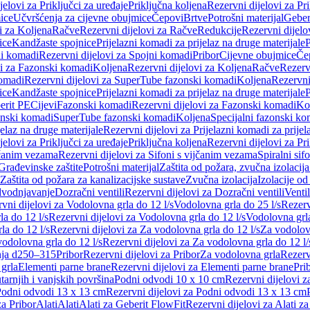
jelovi za Priključci za uređaje
Priključna koljena
Rezervni dijelovi za Pr
ice
Učvršćenja za cijevne obujmice
Čepovi
Brtve
Potrošni materijal
Geber
i za Koljena
Račve
Rezervni dijelovi za Račve
Redukcije
Rezervni dijelo
ice
Kandžaste spojnice
Prijelazni komadi za prijelaz na druge materijale
P
i komadi
Rezervni dijelovi za Spojni komadi
Pribor
Cijevne obujmice
Če
vi za Fazonski komadi
Koljena
Rezervni dijelovi za Koljena
Račve
Rezerv
omadi
Rezervni dijelovi za SuperTube fazonski komadi
Koljena
Rezervni
ice
Kandžaste spojnice
Prijelazni komadi za prijelaz na druge materijale
P
erit PE
Cijevi
Fazonski komadi
Rezervni dijelovi za Fazonski komadi
Ko
zonski komadi
SuperTube fazonski komadi
Koljena
Specijalni fazonski ko
jelaz na druge materijale
Rezervni dijelovi za Prijelazni komadi za prijel
jelovi za Priključci za uređaje
Priključna koljena
Rezervni dijelovi za Pr
jčanim vezama
Rezervni dijelovi za Sifoni s vijčanim vezama
Spiralni sif
Građevinske zaštite
Potrošni materijal
Zaštita od požara, zvučna izolacija 
 Zaštita od požara za kanalizacijske sustave
Zvučna izolacija
Izolacije od
odvodnjavanje
Dozračni ventili
Rezervni dijelovi za Dozračni ventili
Ventil
vni dijelovi za Vodolovna grla do 12 l/s
Vodolovna grla do 25 l/s
Rezerv
a do 12 l/s
Rezervni dijelovi za Vodolovna grla do 12 l/s
Vodolovna grla
la do 12 l/s
Rezervni dijelovi za Za vodolovna grla do 12 l/s
Za vodolovn
odolovna grla do 12 l/s
Rezervni dijelovi za Za vodolovna grla do 12 l/
anja d250–315
Pribor
Rezervni dijelovi za Pribor
Za vodolovna grla
Rezerv
 grla
Elementi parne brane
Rezervni dijelovi za Elementi parne brane
Pri
arnjih i vanjskih površina
Podni odvodi 10 x 10 cm
Rezervni dijelovi 
odni odvodi 13 x 13 cm
Rezervni dijelovi za Podni odvodi 13 x 13 cm
za Pribor
Alati
Alati
Alati za Geberit FlowFit
Rezervni dijelovi za Alati z