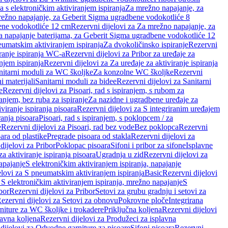
a s elektroničkim aktiviranjem ispiranja
Za mrežno napajanje, za
ežno napajanje, za Geberit Sigma ugradbene vodokotliće 8
ene vodokotliće 12 cm
Rezervni dijelovi za Za mrežno napajanje, za
Za napajanje baterijama, za Geberit Sigma ugradbene vodokotliće 12
neumatskim aktiviranjem ispiranja
Za dvokoličinsko ispiranje
Rezervni
iranje ispiranja WC-a
Rezervni dijelovi za Pribor za uređaje za
njem ispiranja
Rezervni dijelovi za Za uređaje za aktiviranje ispiranja
anitarni moduli za WC školjke
Za konzolne WC školjke
Rezervni
i materijali
Sanitarni moduli za bidee
Rezervni dijelovi za Sanitarni
e
Rezervni dijelovi za Pisoari, rad s ispiranjem, s rubom za
ranjem, bez ruba za ispiranje
Za nazidne i ugradbene uređaje za
viranje ispiranja pisoara
Rezervni dijelovi za S integriranim uređajem
ranja pisoara
Pisoari, rad s ispiranjem, s poklopcem / za
e
Rezervni dijelovi za Pisoari, rad bez vode
Bez poklopca
Rezervni
ara od plastike
Pregrade pisoara od stakla
Rezervni dijelovi za
dijelovi za Pribor
Poklopac pisoara
Sifoni i pribor za sifone
Isplavne
za aktiviranje ispiranja pisoara
Ugradnja u zid
Rezervni dijelovi za
apajanje
S elektroničkim aktiviranjem ispiranja, napajanje
elovi za S pneumatskim aktiviranjem ispiranja
Basic
Rezervni dijelovi
 S elektroničkim aktiviranjem ispiranja, mrežno napajanje
S
bor
Rezervni dijelovi za Pribor
Setovi za grubu gradnju i setovi za
ezervni dijelovi za Setovi za obnovu
Pokrovne ploče
Integrirana
niture za WC školjke i trokadere
Priključna koljena
Rezervni dijelovi
lavna koljena
Rezervni dijelovi za Produžeci za isplavna
dijelovi za Odvodne garniture za pisoare
Sifoni pisoara
Rezervni