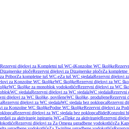
Rezervni dijelovi za Kompletni tuš WC-i
Konzolne WC školjke
Rezervn
Dizajnerske ploče
Rezervni dijelovi za Dizajnerske ploče
Za kompletne
 za Pribor
Za kompletne tuš WC-e
Za tuš WC sjedala
Rezervni dijelovi z
jelovi za Konzolne WC školjke
WC školjke
Rezervni dijelovi za WC ško
oljke
WC školjke za monoblok vodokotliće
Rezervni dijelovi za WC šk
oblok
WC sjedala
Rezervni dijelovi za WC sjedala
WC sjedala
Rezervni 
vni dijelovi za WC školjke, povišene
WC školjke, produljene
Rezervni d
la
Rezervni dijelovi za WC sjedala
WC sjedala bez poklopca
Rezervni di
ovi za Konzolne WC školjke
Podne WC školjke
Rezervni dijelovi za Po
oklopca
Rezervni dijelovi za WC sjedala bez poklopca
Bidei
Konzolni bi
uređaji za aktiviranje ispiranja WC-a
Tipke za aktiviranje
Rezervni dijelov
okotliće
Rezervni dijelovi za Za Omega ugradbene vodokotliće
Za Kapp
Delta ugradbene vodokotliće
Za Twinline ugradbene vodokotliće
Rezervni