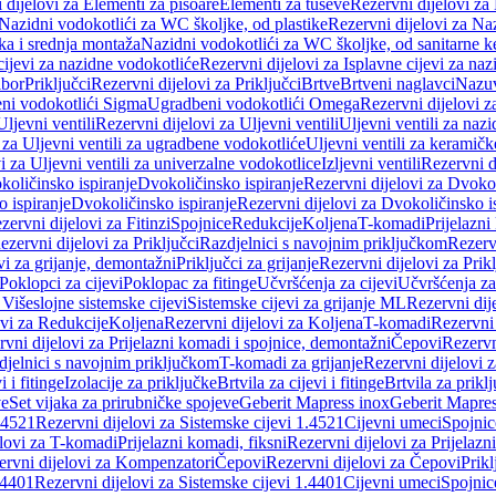
 dijelovi za Elementi za pisoare
Elementi za tuševe
Rezervni dijelovi za
Nazidni vodokotlići za WC školjke, od plastike
Rezervni dijelovi za Na
ka i srednja montaža
Nazidni vodokotlići za WC školjke, od sanitarne 
cijevi za nazidne vodokotliće
Rezervni dijelovi za Isplavne cijevi za na
ibor
Priključci
Rezervni dijelovi za Priključci
Brtve
Brtveni naglavci
Nazuvi
eni vodokotlići Sigma
Ugradbeni vodokotlići Omega
Rezervni dijelovi 
Uljevni ventili
Rezervni dijelovi za Uljevni ventili
Uljevni ventili za naz
 za Uljevni ventili za ugradbene vodokotliće
Uljevni ventili za keramič
i za Uljevni ventili za univerzalne vodokotlice
Izljevni ventili
Rezervni di
količinsko ispiranje
Dvokoličinsko ispiranje
Rezervni dijelovi za Dvokol
o ispiranje
Dvokoličinsko ispiranje
Rezervni dijelovi za Dvokoličinsko i
zervni dijelovi za Fitinzi
Spojnice
Redukcije
Koljena
T-komadi
Prijelazni
ezervni dijelovi za Priključci
Razdjelnici s navojnim priključkom
Rezerv
vi za grijanje, demontažni
Priključci za grijanje
Rezervni dijelovi za Prikl
Poklopci za cijevi
Poklopac za fitinge
Učvršćenja za cijevi
Učvršćenja za
 Višeslojne sistemske cijevi
Sistemske cijevi za grijanje ML
Rezervni dij
ovi za Redukcije
Koljena
Rezervni dijelovi za Koljena
T-komadi
Rezervni
vni dijelovi za Prijelazni komadi i spojnice, demontažni
Čepovi
Rezervn
djelnici s navojnim priključkom
T-komadi za grijanje
Rezervni dijelovi 
i i fitinge
Izolacije za priključke
Brtvila za cijevi i fitinge
Brtvila za prikl
ve
Set vijaka za prirubničke spojeve
Geberit Mapress inox
Geberit Mapres
.4521
Rezervni dijelovi za Sistemske cijevi 1.4521
Cijevni umeci
Spojnic
elovi za T-komadi
Prijelazni komadi, fiksni
Rezervni dijelovi za Prijelazn
ervni dijelovi za Kompenzatori
Čepovi
Rezervni dijelovi za Čepovi
Prikl
.4401
Rezervni dijelovi za Sistemske cijevi 1.4401
Cijevni umeci
Spojnic