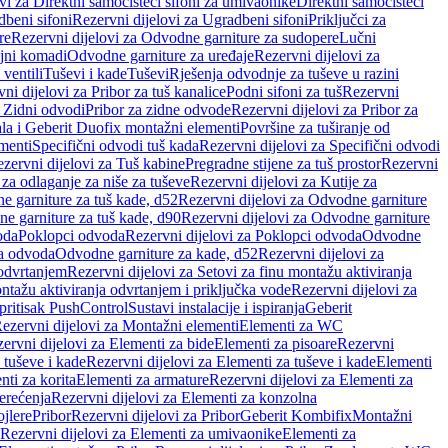
vi za Direktni samočisteći sifoni za umivaonike
Direktni samočisteći
beni sifoni
Rezervni dijelovi za Ugradbeni sifoni
Priključci za
re
Rezervni dijelovi za Odvodne garniture za sudopere
Lučni
ojni komadi
Odvodne garniture za uređaje
Rezervni dijelovi za
 ventili
Tuševi i kade
Tuševi
Rješenja odvodnje za tuševe u razini
ni dijelovi za Pribor za tuš kanalice
Podni sifoni za tuš
Rezervni
a Zidni odvodi
Pribor za zidne odvode
Rezervni dijelovi za Pribor za
ala i Geberit Duofix montažni elementi
Površine za tuširanje od
menti
Specifični odvodi tuš kada
Rezervni dijelovi za Specifični odvodi
zervni dijelovi za Tuš kabine
Pregradne stijene za tuš prostor
Rezervni
 za odlaganje za niše za tuševe
Rezervni dijelovi za Kutije za
 garniture za tuš kade, d52
Rezervni dijelovi za Odvodne garniture
e garniture za tuš kade, d90
Rezervni dijelovi za Odvodne garniture
oda
Poklopci odvoda
Rezervni dijelovi za Poklopci odvoda
Odvodne
ca odvoda
Odvodne garniture za kade, d52
Rezervni dijelovi za
 odvrtanjem
Rezervni dijelovi za Setovi za finu montažu aktiviranja
ntažu aktiviranja odvrtanjem i priključka vode
Rezervni dijelovi za
 pritisak PushControl
Sustavi instalacije i ispiranja
Geberit
ezervni dijelovi za Montažni elementi
Elementi za WC
ervni dijelovi za Elementi za bide
Elementi za pisoare
Rezervni
 tuševe i kade
Rezervni dijelovi za Elementi za tuševe i kade
Elementi
nti za korita
Elementi za armature
Rezervni dijelovi za Elementi za
erećenja
Rezervni dijelovi za Elementi za konzolna
ojlere
Pribor
Rezervni dijelovi za Pribor
Geberit Kombifix
Montažni
Rezervni dijelovi za Elementi za umivaonike
Elementi za