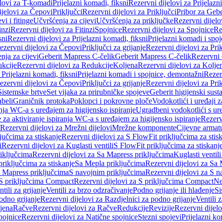
elovi za T-komadi
Prijelazni komadi, fiksni
Rezervni dijelovi za Prijelazn
ijelovi za Čepovi
Priključci
Rezervni dijelovi za Priključci
Pribor za Gebe
vi i fitinge
Učvršćenja za cijevi
Učvršćenja za priključke
Rezervni dijelo
inzi
Rezervni dijelovi za Fitinzi
Spojnice
Rezervni dijelovi za Spojnice
Re
sni
Rezervni dijelovi za Prijelazni komadi, fiksni
Prijelazni komadi i spo
ezervni dijelovi za Čepovi
Priključci za grijanje
Rezervni dijelovi za Prik
nja za cijevi
Geberit Mapress C-čelik
Geberit Mapress C-čelik
Rezervni 
kcije
Rezervni dijelovi za Redukcije
Koljena
Rezervni dijelovi za Kolje
 Prijelazni komadi, fiksni
Prijelazni komadi i spojnice, demontažni
Rezerv
ezervni dijelovi za Čepovi
Priključci za grijanje
Rezervni dijelovi za Prik
Sistemske brtve
Set vijaka za prirubničke spojeve
Geberit higijenski sust
beli
Graničnik protoka
Poklopci i pokrovne ploče
Vodokotlići i uređaji 
ranja WC-a s uređajem za higijensko ispiranje
Ugradbeni vodokotlići s ure
e za aktiviranje ispiranja WC-a s uređajem za higijensko ispiranje
Rezervn
Rezervni dijelovi za Mrežni dijelovi
Mrežne komponente
Cijevne armat
jučcima za stiskanje
Rezervni dijelovi za S FlowFit priključcima za stis
i
Rezervni dijelovi za Kuglasti ventili
S FlowFit priključcima za stiskanj
iključcima
Rezervni dijelovi za Sa Mapress priključcima
Kuglasti ventil
priključcima za stiskanje
Sa Mepla priključcima
Rezervni dijelovi za Sa
a Mapress priključcima
S navojnim priključcima
Rezervni dijelovi za S n
S priključcima Compact
Rezervni dijelovi za S priključcima Compact
Ne
tili za grijanje
Ventili za brzo odzračivanje
Podno grijanje ili hlađenje
Si
odno grijanje
Rezervni dijelovi za Razdjelnici za podno grijanje
Ventili 
jena
Račve
Rezervni dijelovi za Račve
Redukcije
Revizije
Rezervni dijelo
pojnice
Rezervni dijelovi za Natične spojnice
Stezni spojevi
Prijelazni ko