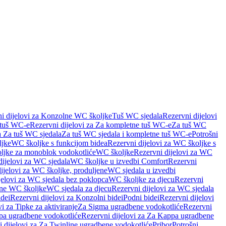
i dijelovi za Konzolne WC školjke
Tuš WC sjedala
Rezervni dijelovi
 tuš WC-e
Rezervni dijelovi za Za kompletne tuš WC-e
Za tuš WC
a Za tuš WC sjedala
Za tuš WC sjedala i kompletne tuš WC-e
Potrošni
ljke
WC školjke s funkcijom bidea
Rezervni dijelovi za WC školjke s
oljke za monoblok vodokotliće
WC školjke
Rezervni dijelovi za WC
dijelovi za WC sjedala
WC školjke u izvedbi Comfort
Rezervni
ijelovi za WC školjke, produljene
WC sjedala u izvedbi
jelovi za WC sjedala bez poklopca
WC školjke za djecu
Rezervni
dne WC školjke
WC sjedala za djecu
Rezervni dijelovi za WC sjedala
dei
Rezervni dijelovi za Konzolni bidei
Podni bidei
Rezervni dijelovi
i za Tipke za aktiviranje
Za Sigma ugradbene vodokotliće
Rezervni
a ugradbene vodokotliće
Rezervni dijelovi za Za Kappa ugradbene
 dijelovi za Za Twinline ugradbene vodokotliće
Pribor
Potrošni