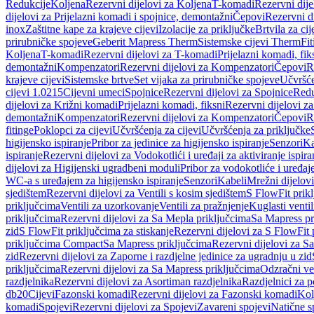
Redukcije
Koljena
Rezervni dijelovi za Koljena
T-komadi
Rezervni dij
dijelovi za Prijelazni komadi i spojnice, demontažni
Čepovi
Rezervni d
inox
Zaštitne kape za krajeve cijevi
Izolacije za priključke
Brtvila za cije
prirubničke spojeve
Geberit Mapress Therm
Sistemske cijevi Therm
Fit
Koljena
T-komadi
Rezervni dijelovi za T-komadi
Prijelazni komadi, fik
demontažni
Kompenzatori
Rezervni dijelovi za Kompenzatori
Čepovi
R
krajeve cijevi
Sistemske brtve
Set vijaka za prirubničke spojeve
Učvršće
cijevi 1.0215
Cijevni umeci
Spojnice
Rezervni dijelovi za Spojnice
Redu
dijelovi za Križni komadi
Prijelazni komadi, fiksni
Rezervni dijelovi za
demontažni
Kompenzatori
Rezervni dijelovi za Kompenzatori
Čepovi
R
fitinge
Poklopci za cijevi
Učvršćenja za cijevi
Učvršćenja za priključke
higijensko ispiranje
Pribor za jedinice za higijensko ispiranje
Senzori
Ka
ispiranje
Rezervni dijelovi za Vodokotlići i uređaji za aktiviranje ispi
dijelovi za Higijenski ugradbeni moduli
Pribor za vodokotliće i uređaj
WC-a s uređajem za higijensko ispiranje
Senzori
Kabeli
Mrežni dijelovi
sjedištem
Rezervni dijelovi za Ventili s kosim sjedištem
S FlowFit prikl
priključcima
Ventili za uzorkovanje
Ventili za pražnjenje
Kuglasti ventil
priključcima
Rezervni dijelovi za Sa Mepla priključcima
Sa Mapress pr
zid
S FlowFit priključcima za stiskanje
Rezervni dijelovi za S FlowFit 
priključcima Compact
Sa Mapress priključcima
Rezervni dijelovi za S
zid
Rezervni dijelovi za Zaporne i razdjelne jedinice za ugradnju u zid
priključcima
Rezervni dijelovi za Sa Mapress priključcima
Odzračni ven
razdjelnika
Rezervni dijelovi za Asortiman razdjelnika
Razdjelnici za p
db20
Cijevi
Fazonski komadi
Rezervni dijelovi za Fazonski komadi
Kol
komadi
Spojevi
Rezervni dijelovi za Spojevi
Zavareni spojevi
Natične s