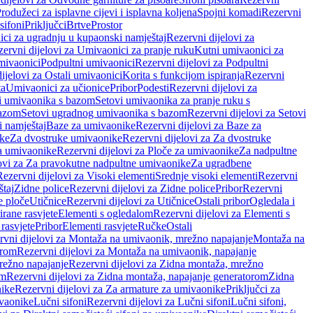
rodužeci za isplavne cijevi i isplavna koljena
Spojni komadi
Rezervni
sifoni
Priključci
Brtve
Prostor
ci za ugradnju u kupaonski namještaj
Rezervni dijelovi za
ervni dijelovi za Umivaonici za pranje ruku
Kutni umivaonici za
mivaonici
Podpultni umivaonici
Rezervni dijelovi za Podpultni
ijelovi za Ostali umivaonici
Korita s funkcijom ispiranja
Rezervni
ta
Umivaonici za učionice
Pribor
Podesti
Rezervni dijelovi za
i umivaonika s bazom
Setovi umivaonika za pranje ruku s
bazom
Setovi ugradnog umivaonika s bazom
Rezervni dijelovi za Setovi
 namještaj
Baze za umivaonike
Rezervni dijelovi za Baze za
ike
Za dvostruke umivaonike
Rezervni dijelovi za Za dvostruke
a umivaonike
Rezervni dijelovi za Ploče za umivaonike
Za nadpultne
lovi za Za pravokutne nadpultne umivaonike
Za ugradbene
Rezervni dijelovi za Visoki elementi
Srednje visoki elementi
Rezervni
štaj
Zidne police
Rezervni dijelovi za Zidne police
Pribor
Rezervni
 ploče
Utičnice
Rezervni dijelovi za Utičnice
Ostali pribor
Ogledala i
irane rasvjete
Elementi s ogledalom
Rezervni dijelovi za Elementi s
 rasvjete
Pribor
Elementi rasvjete
Ručke
Ostali
rvni dijelovi za Montaža na umivaonik, mrežno napajanje
Montaža na
orom
Rezervni dijelovi za Montaža na umivaonik, napajanje
režno napajanje
Rezervni dijelovi za Zidna montaža, mrežno
om
Rezervni dijelovi za Zidna montaža, napajanje generatorom
Zidna
nike
Rezervni dijelovi za Za armature za umivaonike
Priključci za
ivaonike
Lučni sifoni
Rezervni dijelovi za Lučni sifoni
Lučni sifoni,