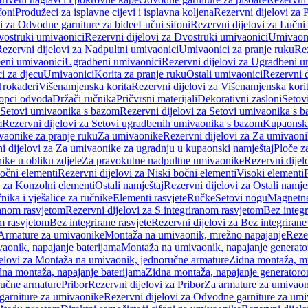
foni
Produžeci za isplavne cijevi i isplavna koljena
Rezervni dijelovi za P
i za Odvodne garniture za bidee
Lučni sifoni
Rezervni dijelovi za Lučni 
ostruki umivaonici
Rezervni dijelovi za Dvostruki umivaonici
Umivaoni
ezervni dijelovi za Nadpultni umivaonici
Umivaonici za pranje ruku
Rez
beni umivaonici
Ugradbeni umivaonici
Rezervni dijelovi za Ugradbeni u
i za djecu
Umivaonici
Korita za pranje ruku
Ostali umivaonici
Rezervni d
Trokaderi
Višenamjenska korita
Rezervni dijelovi za Višenamjenska kori
opci odvoda
Držači ručnika
Pričvrsni materijali
Dekorativni zasloni
Setov
Setovi umivaonika s bazom
Rezervni dijelovi za Setovi umivaonika s 
m
Rezervni dijelovi za Setovi ugradbenih umivaonika s bazom
Kupaonski
vaonike za pranje ruku
Za umivaonike
Rezervni dijelovi za Za umivaon
i dijelovi za Za umivaonike za ugradnju u kupaonski namještaj
Ploče z
ike u obliku zdjele
Za pravokutne nadpultne umivaonike
Rezervni dije
očni elementi
Rezervni dijelovi za Niski bočni elementi
Visoki elementi
i za Konzolni elementi
Ostali namještaj
Rezervni dijelovi za Ostali namje
nika i vješalice za ručnike
Elementi rasvjete
Ručke
Setovi nogu
Magnetne
ranom rasvjetom
Rezervni dijelovi za S integriranom rasvjetom
Bez integr
om rasvjetom
Bez integrirane rasvjete
Rezervni dijelovi za Bez integrirane
 Armature za umivaonike
Montaža na umivaonik, mrežno napajanje
Reze
aonik, napajanje baterijama
Montaža na umivaonik, napajanje generat
jelovi za Montaža na umivaonik, jednoručne armature
Zidna montaža, m
dna montaža, napajanje baterijama
Zidna montaža, napajanje generator
ručne armature
Pribor
Rezervni dijelovi za Pribor
Za armature za umivao
arniture za umivaonike
Rezervni dijelovi za Odvodne garniture za um