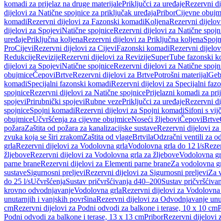
komadi za prijelaz na druge materijale
Priključci za uređaje
Rezervni di
dijelovi za Natične spojnice za priključak uređaja
Pribor
Cijevne obujm
komadi
Rezervni dijelovi za Fazonski komadi
Koljena
Rezervni dijelov
dijelovi za Spojevi
Natične spojnice
Rezervni dijelovi za Natične spojn
uređaje
Priključna koljena
Rezervni dijelovi za Priključna koljena
Spojn
Pro
Cijevi
Rezervni dijelovi za Cijevi
Fazonski komadi
Rezervni dijelo
Redukcije
Revizije
Rezervni dijelovi za Revizije
SuperTube fazonski k
dijelovi za Spojevi
Natične spojnice
Rezervni dijelovi za Natične spojn
obujmice
Čepovi
Brtve
Rezervni dijelovi za Brtve
Potrošni materijal
Geb
komadi
Specijalni fazonski komadi
Rezervni dijelovi za Specijalni fa
spojnice
Rezervni dijelovi za Natične spojnice
Prijelazni komadi za pri
spojevi
Prirubnički spojevi
Rubne veze
Priključci za uređaje
Rezervni di
spojnice
Spojni komadi
Rezervni dijelovi za Spojni komadi
Sifoni s vi
obujmice
Učvršćenja za cijevne obujmice
Noseći žljebovi
Čepovi
Brtve
požara
Zaštita od požara za kanalizacijske sustave
Rezervni dijelovi za
zvuka koja se širi zrakom
Zaštita od vlage
Brtvila
Odzračni ventili za 
grla
Rezervni dijelovi za Vodolovna grla
Vodolovna grla do 12 l/s
Rezer
žljebove
Rezervni dijelovi za Vodolovna grla za žljebove
Vodolovna grl
parne brane
Rezervni dijelovi za Elementi parne brane
Za vodolovna gr
sustave
Sigurnosni preljevi
Rezervni dijelovi za Sigurnosni preljevi
Za v
do 25 l/s
Učvršćenja
Sustav pričvršćivanja d40–200
Sustav pričvršćiv
krovno odvodnjavanje
Vodolovna grla
Rezervni dijelovi za Vodolovna
unutarnjih i vanjskih površina
Rezervni dijelovi za Odvodnjavanje unut
cm
Rezervni dijelovi za Podni odvodi za balkone i terase, 10 x 10 cm
P
Podni odvodi za balkone i terase, 13 x 13 cm
Pribor
Rezervni dijelovi 