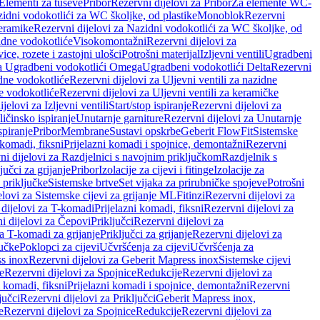
 Elementi za tuševe
Pribor
Rezervni dijelovi za Pribor
Za elemente WC-
zidni vodokotlići za WC školjke, od plastike
Monoblok
Rezervni
keramike
Rezervni dijelovi za Nazidni vodokotlići za WC školjke, od
zidne vodokotliće
Visokomontažni
Rezervni dijelovi za
ce, rozete i zastojni ulošci
Potrošni materijal
Izljevni ventili
Ugradbeni
za Ugradbeni vodokotlići Omega
Ugradbeni vodokotlići Delta
Rezervni
idne vodokotliće
Rezervni dijelovi za Uljevni ventili za nazidne
ke vodokotliće
Rezervni dijelovi za Uljevni ventili za keramičke
jelovi za Izljevni ventili
Start/stop ispiranje
Rezervni dijelovi za
ičinsko ispiranje
Unutarnje garniture
Rezervni dijelovi za Unutarnje
spiranje
Pribor
Membrane
Sustavi opskrbe
Geberit FlowFit
Sistemske
 komadi, fiksni
Prijelazni komadi i spojnice, demontažni
Rezervni
ni dijelovi za Razdjelnici s navojnim priključkom
Razdjelnik s
jučci za grijanje
Pribor
Izolacije za cijevi i fitinge
Izolacije za
 priključke
Sistemske brtve
Set vijaka za prirubničke spojeve
Potrošni
elovi za Sistemske cijevi za grijanje ML
Fitinzi
Rezervni dijelovi za
 dijelovi za T-komadi
Prijelazni komadi, fiksni
Rezervni dijelovi za
i dijelovi za Čepovi
Priključci
Rezervni dijelovi za
za T-komadi za grijanje
Priključci za grijanje
Rezervni dijelovi za
jučke
Poklopci za cijevi
Učvršćenja za cijevi
Učvršćenja za
s inox
Rezervni dijelovi za Geberit Mapress inox
Sistemske cijevi
e
Rezervni dijelovi za Spojnice
Redukcije
Rezervni dijelovi za
i komadi, fiksni
Prijelazni komadi i spojnice, demontažni
Rezervni
jučci
Rezervni dijelovi za Priključci
Geberit Mapress inox,
e
Rezervni dijelovi za Spojnice
Redukcije
Rezervni dijelovi za