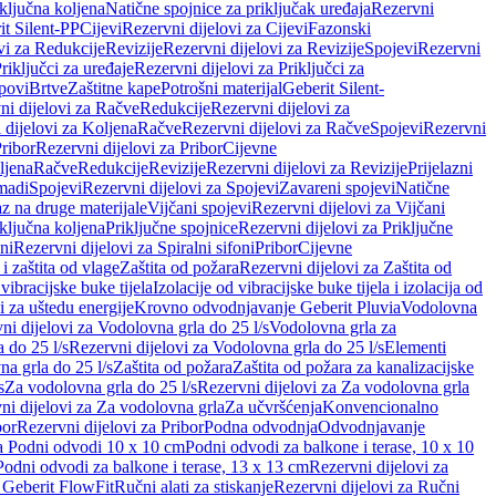
iključna koljena
Natične spojnice za priključak uređaja
Rezervni
it Silent-PP
Cijevi
Rezervni dijelovi za Cijevi
Fazonski
vi za Redukcije
Revizije
Rezervni dijelovi za Revizije
Spojevi
Rezervni
riključci za uređaje
Rezervni dijelovi za Priključci za
povi
Brtve
Zaštitne kape
Potrošni materijal
Geberit Silent-
ni dijelovi za Račve
Redukcije
Rezervni dijelovi za
 dijelovi za Koljena
Račve
Rezervni dijelovi za Račve
Spojevi
Rezervni
ribor
Rezervni dijelovi za Pribor
Cijevne
ljena
Račve
Redukcije
Revizije
Rezervni dijelovi za Revizije
Prijelazni
madi
Spojevi
Rezervni dijelovi za Spojevi
Zavareni spojevi
Natične
az na druge materijale
Vijčani spojevi
Rezervni dijelovi za Vijčani
iključna koljena
Priključne spojnice
Rezervni dijelovi za Priključne
oni
Rezervni dijelovi za Spiralni sifoni
Pribor
Cijevne
i zaštita od vlage
Zaštita od požara
Rezervni dijelovi za Zaštita od
 vibracijske buke tijela
Izolacije od vibracijske buke tijela i izolacija od
i za uštedu energije
Krovno odvodnjavanje Geberit Pluvia
Vodolovna
ni dijelovi za Vodolovna grla do 25 l/s
Vodolovna grla za
 do 25 l/s
Rezervni dijelovi za Vodolovna grla do 25 l/s
Elementi
a grla do 25 l/s
Zaštita od požara
Zaštita od požara za kanalizacijske
s
Za vodolovna grla do 25 l/s
Rezervni dijelovi za Za vodolovna grla
ni dijelovi za Za vodolovna grla
Za učvršćenja
Konvencionalno
bor
Rezervni dijelovi za Pribor
Podna odvodnja
Odvodnjavanje
za Podni odvodi 10 x 10 cm
Podni odvodi za balkone i terase, 10 x 10
Podni odvodi za balkone i terase, 13 x 13 cm
Rezervni dijelovi za
a Geberit FlowFit
Ručni alati za stiskanje
Rezervni dijelovi za Ručni