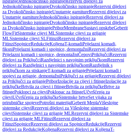
ispiranje
Jednokoličinsko ispiranje
Rezervni dijelovi za
Jednokoličinsko ispiranje
Dvokoličinsko ispiranje
Rezervni dijelovi
za Dvokoličinsko ispiranje
Unutarnje garniture
Rezervni dijelovi za
Unutarnje garniture
Jednokoličinsko ispiranje
Rezervni dijelovi za
Jednokoličinsko ispiranje
Dvokoličinsko ispiranje
Rezervni dijelovi
za Dvokoličinsko ispiranje
Pribor
Membrane
Sustavi opskrbe
Geberit
FlowFit
Sistemske cijevi ML
Sistemske cijevi za grijanje
ML
Sistemske cijevi SL
Fitinzi
Rezervni dijelovi za
Fitinzi
Spojnice
Redukcije
Koljena
T-komadi
Prijelazni komadi,
fiksni
Prijelazni komadi i spojnice, demontažni
Rezervni dijelovi za
Prijelazni komadi i spojnice, demontažni
Čepovi
Priključci
Rezervni
dijelovi za Priključci
Razdjelnici s navojnim priključkom
Rezervni
dijelovi za Razdjelnici s navojnim priključkom
Razdjelnik s
priključkom za stiskanje
T-komadi za grijanje
Prijelazni komadi i
spojevi za grijanje, demontažni
Priključci za grijanje
Rezervni dijelovi
za Priključci za grijanje
Pribor
Izolacije za cijevi i fitinge
Izolacije za
priključke
Brtvila za cijevi i fitinge
Brtvila za priključke
Brtve za
fitinge
Poklopci za cijevi
Poklopac za fitinge
Učvršćenja za
cijevi
Učvršćenja za priključke
Sistemske brtve
Set vijaka za
prirubničke spojeve
Potrošni materijal
Geberit Mepla
Višeslojne
sistemske cijevi
Rezervni dijelovi za Višeslojne sistemske
cijevi
Sistemske cijevi za grijanje ML
Rezervni dijelovi za Sistemske
cijevi za grijanje ML
Fitinzi
Rezervni dijelovi za
Fitinzi
Spojnice
Rezervni dijelovi za Spojnice
Redukcije
Rezervni
dijelovi za Redukcije
Koljena
Rezervni dijelovi za Koljena
T-