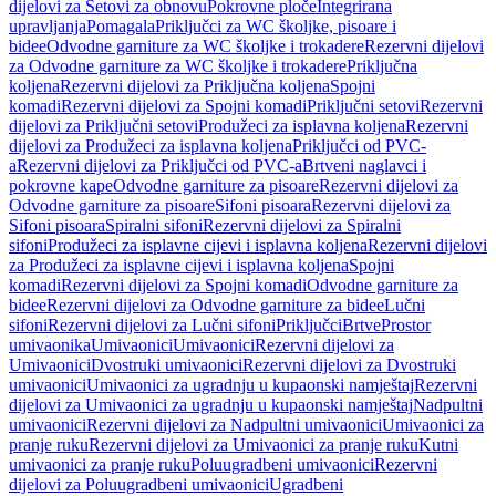
dijelovi za Setovi za obnovu
Pokrovne ploče
Integrirana
upravljanja
Pomagala
Priključci za WC školjke, pisoare i
bidee
Odvodne garniture za WC školjke i trokadere
Rezervni dijelovi
za Odvodne garniture za WC školjke i trokadere
Priključna
koljena
Rezervni dijelovi za Priključna koljena
Spojni
komadi
Rezervni dijelovi za Spojni komadi
Priključni setovi
Rezervni
dijelovi za Priključni setovi
Produžeci za isplavna koljena
Rezervni
dijelovi za Produžeci za isplavna koljena
Priključci od PVC-
a
Rezervni dijelovi za Priključci od PVC-a
Brtveni naglavci i
pokrovne kape
Odvodne garniture za pisoare
Rezervni dijelovi za
Odvodne garniture za pisoare
Sifoni pisoara
Rezervni dijelovi za
Sifoni pisoara
Spiralni sifoni
Rezervni dijelovi za Spiralni
sifoni
Produžeci za isplavne cijevi i isplavna koljena
Rezervni dijelovi
za Produžeci za isplavne cijevi i isplavna koljena
Spojni
komadi
Rezervni dijelovi za Spojni komadi
Odvodne garniture za
bidee
Rezervni dijelovi za Odvodne garniture za bidee
Lučni
sifoni
Rezervni dijelovi za Lučni sifoni
Priključci
Brtve
Prostor
umivaonika
Umivaonici
Umivaonici
Rezervni dijelovi za
Umivaonici
Dvostruki umivaonici
Rezervni dijelovi za Dvostruki
umivaonici
Umivaonici za ugradnju u kupaonski namještaj
Rezervni
dijelovi za Umivaonici za ugradnju u kupaonski namještaj
Nadpultni
umivaonici
Rezervni dijelovi za Nadpultni umivaonici
Umivaonici za
pranje ruku
Rezervni dijelovi za Umivaonici za pranje ruku
Kutni
umivaonici za pranje ruku
Poluugradbeni umivaonici
Rezervni
dijelovi za Poluugradbeni umivaonici
Ugradbeni