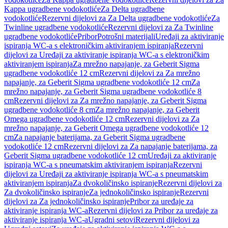
Kappa ugradbene vodokotliće
Za Delta ugradbene
vodokotliće
Rezervni dijelovi za Za Delta ugradbene vodokotliće
Za
Twinline ugradbene vodokotliće
Rezervni dijelovi za Za Twinline
ugradbene vodokotliće
Pribor
Potrošni materijali
Uređaji za aktiviranje
ispiranja WC-a s elektroničkim aktiviranjem ispiranja
Rezervni
dijelovi za Uređaji za aktiviranje ispiranja WC-a s elektroničkim
aktiviranjem ispiranja
Za mrežno napajanje, za Geberit Sigma
ugradbene vodokotliće 12 cm
Rezervni dijelovi za Za mrežno
napajanje, za Geberit Sigma ugradbene vodokotliće 12 cm
Za
mrežno napajanje, za Geberit Sigma ugradbene vodokotliće 8
cm
Rezervni dijelovi za Za mrežno napajanje, za Geberit Sigma
ugradbene vodokotliće 8 cm
Za mrežno napajanje, za Geberit
Omega ugradbene vodokotliće 12 cm
Rezervni dijelovi za Za
mrežno napajanje, za Geberit Omega ugradbene vodokotliće 12
cm
Za napajanje baterijama, za Geberit Sigma ugradbene
vodokotliće 12 cm
Rezervni dijelovi za Za napajanje baterijama, za
Geberit Sigma ugradbene vodokotliće 12 cm
Uređaji za aktiviranje
ispiranja WC-a s pneumatskim aktiviranjem ispiranja
Rezervni
dijelovi za Uređaji za aktiviranje ispiranja WC-a s pneumatskim
aktiviranjem ispiranja
Za dvokoličinsko ispiranje
Rezervni dijelovi za
Za dvokoličinsko ispiranje
Za jednokoličinsko ispiranje
Rezervni
dijelovi za Za jednokoličinsko ispiranje
Pribor za uređaje za
aktiviranje ispiranja WC-a
Rezervni dijelovi za Pribor za uređaje za
aktiviranje ispiranja WC-a
Ugradni setovi
Rezervni dijelovi za