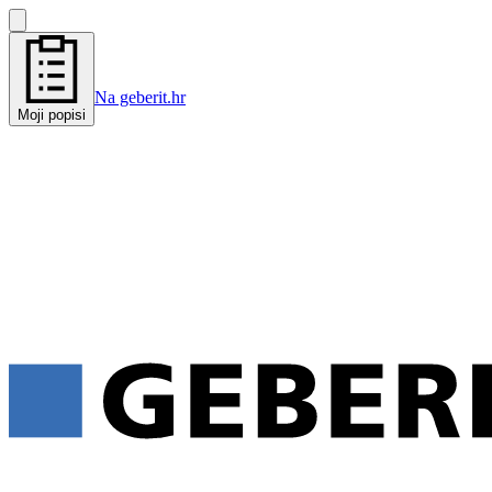
Na geberit.hr
Moji popisi