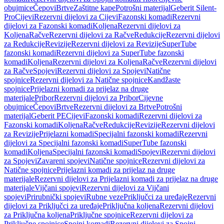
obujmice
Čepovi
Brtve
Zaštitne kape
Potrošni materijal
Geberit Silent-
Pro
Cijevi
Rezervni dijelovi za Cijevi
Fazonski komadi
Rezervni
dijelovi za Fazonski komadi
Koljena
Rezervni dijelovi za
Koljena
Račve
Rezervni dijelovi za Račve
Redukcije
Rezervni dijelovi
za Redukcije
Revizije
Rezervni dijelovi za Revizije
SuperTube
fazonski komadi
Rezervni dijelovi za SuperTube fazonski
komadi
Koljena
Rezervni dijelovi za Koljena
Račve
Rezervni dijelovi
za Račve
Spojevi
Rezervni dijelovi za Spojevi
Natične
spojnice
Rezervni dijelovi za Natične spojnice
Kandžaste
spojnice
Prijelazni komadi za prijelaz na druge
materijale
Pribor
Rezervni dijelovi za Pribor
Cijevne
obujmice
Čepovi
Brtve
Rezervni dijelovi za Brtve
Potrošni
materijal
Geberit PE
Cijevi
Fazonski komadi
Rezervni dijelovi za
Fazonski komadi
Koljena
Račve
Redukcije
Revizije
Rezervni dijelovi
za Revizije
Prijelazni komadi
Specijalni fazonski komadi
Rezervni
dijelovi za Specijalni fazonski komadi
SuperTube fazonski
komadi
Koljena
Specijalni fazonski komadi
Spojevi
Rezervni dijelovi
za Spojevi
Zavareni spojevi
Natične spojnice
Rezervni dijelovi za
Natične spojnice
Prijelazni komadi za prijelaz na druge
materijale
Rezervni dijelovi za Prijelazni komadi za prijelaz na druge
materijale
Vijčani spojevi
Rezervni dijelovi za Vijčani
spojevi
Prirubnički spojevi
Rubne veze
Priključci za uređaje
Rezervni
dijelovi za Priključci za uređaje
Priključna koljena
Rezervni dijelovi
za Priključna koljena
Priključne spojnice
Rezervni dijelovi za
Priključne spojnice
Spojni komadi
Rezervni dijelovi za Spojni