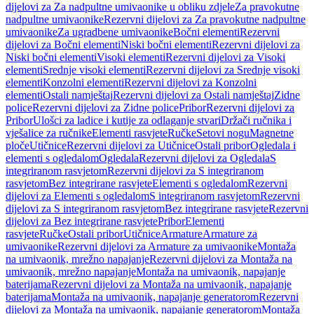
dijelovi za Za nadpultne umivaonike u obliku zdjele
Za pravokutne
nadpultne umivaonike
Rezervni dijelovi za Za pravokutne nadpultne
umivaonike
Za ugradbene umivaonike
Bočni elementi
Rezervni
dijelovi za Bočni elementi
Niski bočni elementi
Rezervni dijelovi za
Niski bočni elementi
Visoki elementi
Rezervni dijelovi za Visoki
elementi
Srednje visoki elementi
Rezervni dijelovi za Srednje visoki
elementi
Konzolni elementi
Rezervni dijelovi za Konzolni
elementi
Ostali namještaj
Rezervni dijelovi za Ostali namještaj
Zidne
police
Rezervni dijelovi za Zidne police
Pribor
Rezervni dijelovi za
Pribor
Ulošci za ladice i kutije za odlaganje stvari
Držači ručnika i
vješalice za ručnike
Elementi rasvjete
Ručke
Setovi nogu
Magnetne
ploče
Utičnice
Rezervni dijelovi za Utičnice
Ostali pribor
Ogledala i
elementi s ogledalom
Ogledala
Rezervni dijelovi za Ogledala
S
integriranom rasvjetom
Rezervni dijelovi za S integriranom
rasvjetom
Bez integrirane rasvjete
Elementi s ogledalom
Rezervni
dijelovi za Elementi s ogledalom
S integriranom rasvjetom
Rezervni
dijelovi za S integriranom rasvjetom
Bez integrirane rasvjete
Rezervni
dijelovi za Bez integrirane rasvjete
Pribor
Elementi
rasvjete
Ručke
Ostali pribor
Utičnice
Armature
Armature za
umivaonike
Rezervni dijelovi za Armature za umivaonike
Montaža
na umivaonik, mrežno napajanje
Rezervni dijelovi za Montaža na
umivaonik, mrežno napajanje
Montaža na umivaonik, napajanje
baterijama
Rezervni dijelovi za Montaža na umivaonik, napajanje
baterijama
Montaža na umivaonik, napajanje generatorom
Rezervni
dijelovi za Montaža na umivaonik, napajanje generatorom
Montaža