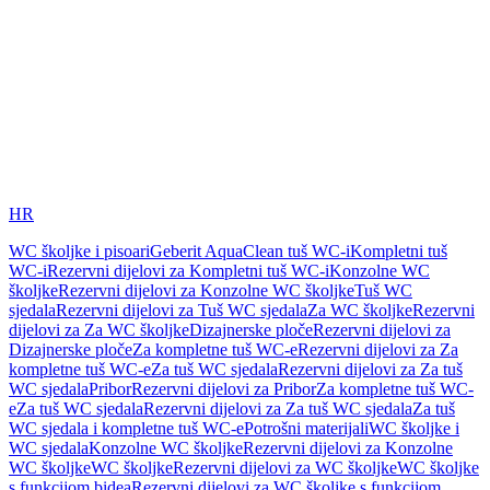
HR
WC školjke i pisoari
Geberit AquaClean tuš WC-i
Kompletni tuš
WC-i
Rezervni dijelovi za Kompletni tuš WC-i
Konzolne WC
školjke
Rezervni dijelovi za Konzolne WC školjke
Tuš WC
sjedala
Rezervni dijelovi za Tuš WC sjedala
Za WC školjke
Rezervni
dijelovi za Za WC školjke
Dizajnerske ploče
Rezervni dijelovi za
Dizajnerske ploče
Za kompletne tuš WC-e
Rezervni dijelovi za Za
kompletne tuš WC-e
Za tuš WC sjedala
Rezervni dijelovi za Za tuš
WC sjedala
Pribor
Rezervni dijelovi za Pribor
Za kompletne tuš WC-
e
Za tuš WC sjedala
Rezervni dijelovi za Za tuš WC sjedala
Za tuš
WC sjedala i kompletne tuš WC-e
Potrošni materijali
WC školjke i
WC sjedala
Konzolne WC školjke
Rezervni dijelovi za Konzolne
WC školjke
WC školjke
Rezervni dijelovi za WC školjke
WC školjke
s funkcijom bidea
Rezervni dijelovi za WC školjke s funkcijom