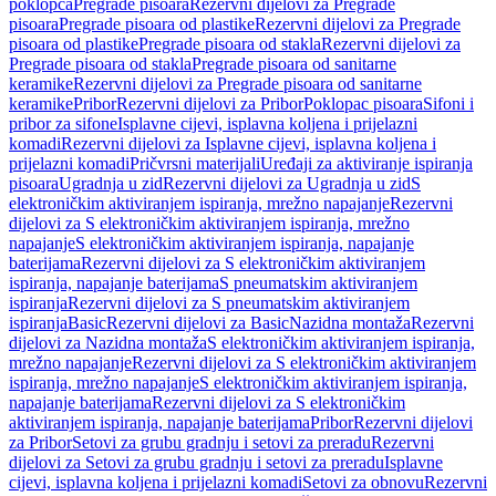
poklopca
Pregrade pisoara
Rezervni dijelovi za Pregrade
pisoara
Pregrade pisoara od plastike
Rezervni dijelovi za Pregrade
pisoara od plastike
Pregrade pisoara od stakla
Rezervni dijelovi za
Pregrade pisoara od stakla
Pregrade pisoara od sanitarne
keramike
Rezervni dijelovi za Pregrade pisoara od sanitarne
keramike
Pribor
Rezervni dijelovi za Pribor
Poklopac pisoara
Sifoni i
pribor za sifone
Isplavne cijevi, isplavna koljena i prijelazni
komadi
Rezervni dijelovi za Isplavne cijevi, isplavna koljena i
prijelazni komadi
Pričvrsni materijali
Uređaji za aktiviranje ispiranja
pisoara
Ugradnja u zid
Rezervni dijelovi za Ugradnja u zid
S
elektroničkim aktiviranjem ispiranja, mrežno napajanje
Rezervni
dijelovi za S elektroničkim aktiviranjem ispiranja, mrežno
napajanje
S elektroničkim aktiviranjem ispiranja, napajanje
baterijama
Rezervni dijelovi za S elektroničkim aktiviranjem
ispiranja, napajanje baterijama
S pneumatskim aktiviranjem
ispiranja
Rezervni dijelovi za S pneumatskim aktiviranjem
ispiranja
Basic
Rezervni dijelovi za Basic
Nazidna montaža
Rezervni
dijelovi za Nazidna montaža
S elektroničkim aktiviranjem ispiranja,
mrežno napajanje
Rezervni dijelovi za S elektroničkim aktiviranjem
ispiranja, mrežno napajanje
S elektroničkim aktiviranjem ispiranja,
napajanje baterijama
Rezervni dijelovi za S elektroničkim
aktiviranjem ispiranja, napajanje baterijama
Pribor
Rezervni dijelovi
za Pribor
Setovi za grubu gradnju i setovi za preradu
Rezervni
dijelovi za Setovi za grubu gradnju i setovi za preradu
Isplavne
cijevi, isplavna koljena i prijelazni komadi
Setovi za obnovu
Rezervni