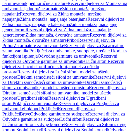
na umivaonik, jednoručne armature
Rezervni dijelovi za Montaža na
umivaonik, jednoručne armature
Zidna montaža, mrežno
napajanje
Rezervni dijelovi za Zidna montaža, mrežno
napajanje
Zidna montaža, napajanje baterijama
Rezervni dijelovi za
Zidna montaža, napajanje baterijama
Zidna montaža, napajanje
generatorom
Rezervni dijelovi za Zidna montaža, napajanje
generatorom
Zidna montaža, dvoručne armature
Rezervni dijelovi za
Zidna montaža, dvoručne armature
Pribor
Rezervni dijelovi za
Pribor
Za armature za umivaonike
Rezervni dijelovi za Za armature
za umivaonike
Priključci za umivaonike, sudopere, uređaje i korita s
funkcijom ispiranja
Odvodne garniture za umivaonike
Rezervni
dijelovi za Odvodne garniture za umivaonike
Lučni sifoni
Rezervni
dijelovi za Lučni sifoni
Lučni sifoni, model za uštedu
prostora
Rezervni dijelovi za Lučni sifoni, model za uštedu
prostora
Direktni samočisteći sifoni za umivaonike
Rezervni dijelovi
za Direktni samočisteći sifoni za umivaonike
Direktni samočisteći
sifoni za umivaonike, model za uštedu prostora
Rezervni dijelovi za
Direktni samočisteći sifoni za umivaonike, model za uštedu
prostora
Ugradbeni sifoni
Rezervni dijelovi za Ugradbeni
sifoni
Priključci za umivaonike
Rezervni dijelovi za Priključci za
umivaonike
Poklopci
Priključci
Rezervni dijelovi za
Priključci
Brtve
Odvodne garniture za sudopere
Rezervni dijelovi za
Odvodne garniture za sudopere
Lučni sifoni
Rezervni dijelovi za
Lučni sifoni
Sifoni s dvije komore
Rezervni dijelovi za Sifoni s dvije
komore
Spojni komadi
Rezervni dijelovi za Spojni komadi
Odvodne