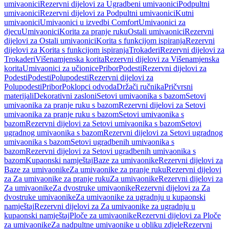
umivaonici
Rezervni dijelovi za Ugradbeni umivaonici
Podpultni
umivaonici
Rezervni dijelovi za Podpultni umivaonici
Kutni
umivaonici
Umivaonici u izvedbi Comfort
Umivaonici za
djecu
Umivaonici
Korita za pranje ruku
Ostali umivaonici
Rezervni
dijelovi za Ostali umivaonici
Korita s funkcijom ispiranja
Rezervni
dijelovi za Korita s funkcijom ispiranja
Trokaderi
Rezervni dijelovi za
Trokaderi
Višenamjenska korita
Rezervni dijelovi za Višenamjenska
korita
Umivaonici za učionice
Pribor
Podesti
Rezervni dijelovi za
Podesti
Podesti
Polupodesti
Rezervni dijelovi za
Polupodesti
Pribor
Poklopci odvoda
Držači ručnika
Pričvrsni
materijali
Dekorativni zasloni
Setovi umivaonika s bazom
Setovi
umivaonika za pranje ruku s bazom
Rezervni dijelovi za Setovi
umivaonika za pranje ruku s bazom
Setovi umivaonika s
bazom
Rezervni dijelovi za Setovi umivaonika s bazom
Setovi
ugradnog umivaonika s bazom
Rezervni dijelovi za Setovi ugradnog
umivaonika s bazom
Setovi ugradbenih umivaonika s
bazom
Rezervni dijelovi za Setovi ugradbenih umivaonika s
bazom
Kupaonski namještaj
Baze za umivaonike
Rezervni dijelovi za
Baze za umivaonike
Za umivaonike za pranje ruku
Rezervni dijelovi
za Za umivaonike za pranje ruku
Za umivaonike
Rezervni dijelovi za
Za umivaonike
Za dvostruke umivaonike
Rezervni dijelovi za Za
dvostruke umivaonike
Za umivaonike za ugradnju u kupaonski
namještaj
Rezervni dijelovi za Za umivaonike za ugradnju u
kupaonski namještaj
Ploče za umivaonike
Rezervni dijelovi za Ploče
za umivaonike
Za nadpultne umivaonike u obliku zdjele
Rezervni