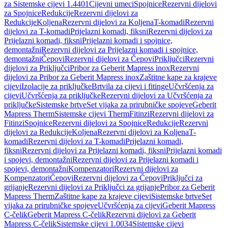
za Sistemske cijevi 1.4401
Cijevni umeci
Spojnice
Rezervni dijelovi
za Spojnice
Redukcije
Rezervni dijelovi za
Redukcije
Koljena
Rezervni dijelovi za Koljena
T-komadi
Rezervni
dijelovi za T-komadi
Prijelazni komadi, fiksni
Rezervni dijelovi za
Prijelazni komadi, fiksni
Prijelazni komadi i spojnice,
demontažni
Rezervni dijelovi za Prijelazni komadi i spojnice,
demontažni
Čepovi
Rezervni dijelovi za Čepovi
Priključci
Rezervni
dijelovi za Priključci
Pribor za Geberit Mapress inox
Rezervni
dijelovi za Pribor za Geberit Mapress inox
Zaštitne kape za krajeve
cijevi
Izolacije za priključke
Brtvila za cijevi i fitinge
Učvršćenja za
cijevi
Učvršćenja za priključke
Rezervni dijelovi za Učvršćenja za
priključke
Sistemske brtve
Set vijaka za prirubničke spojeve
Geberit
Mapress Therm
Sistemske cijevi Therm
Fitinzi
Rezervni dijelovi za
Fitinzi
Spojnice
Rezervni dijelovi za Spojnice
Redukcije
Rezervni
dijelovi za Redukcije
Koljena
Rezervni dijelovi za Koljena
T-
komadi
Rezervni dijelovi za T-komadi
Prijelazni komadi,
fiksni
Rezervni dijelovi za Prijelazni komadi, fiksni
Prijelazni komadi
i spojevi, demontažni
Rezervni dijelovi za Prijelazni komadi i
spojevi, demontažni
Kompenzatori
Rezervni dijelovi za
Kompenzatori
Čepovi
Rezervni dijelovi za Čepovi
Priključci za
grijanje
Rezervni dijelovi za Priključci za grijanje
Pribor za Geberit
Mapress Therm
Zaštitne kape za krajeve cijevi
Sistemske brtve
Set
vijaka za prirubničke spojeve
Učvršćenja za cijevi
Geberit Mapress
C-čelik
Geberit Mapress C-čelik
Rezervni dijelovi za Geberit
Mapress C-čelik
Sistemske cijevi 1.0034
Sistemske cijevi