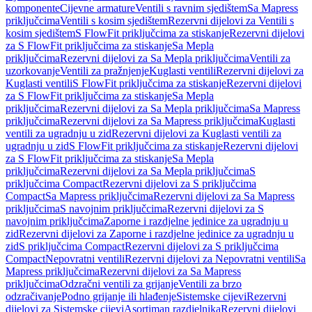
komponente
Cijevne armature
Ventili s ravnim sjedištem
Sa Mapress
priključcima
Ventili s kosim sjedištem
Rezervni dijelovi za Ventili s
kosim sjedištem
S FlowFit priključcima za stiskanje
Rezervni dijelovi
za S FlowFit priključcima za stiskanje
Sa Mepla
priključcima
Rezervni dijelovi za Sa Mepla priključcima
Ventili za
uzorkovanje
Ventili za pražnjenje
Kuglasti ventili
Rezervni dijelovi za
Kuglasti ventili
S FlowFit priključcima za stiskanje
Rezervni dijelovi
za S FlowFit priključcima za stiskanje
Sa Mepla
priključcima
Rezervni dijelovi za Sa Mepla priključcima
Sa Mapress
priključcima
Rezervni dijelovi za Sa Mapress priključcima
Kuglasti
ventili za ugradnju u zid
Rezervni dijelovi za Kuglasti ventili za
ugradnju u zid
S FlowFit priključcima za stiskanje
Rezervni dijelovi
za S FlowFit priključcima za stiskanje
Sa Mepla
priključcima
Rezervni dijelovi za Sa Mepla priključcima
S
priključcima Compact
Rezervni dijelovi za S priključcima
Compact
Sa Mapress priključcima
Rezervni dijelovi za Sa Mapress
priključcima
S navojnim priključcima
Rezervni dijelovi za S
navojnim priključcima
Zaporne i razdjelne jedinice za ugradnju u
zid
Rezervni dijelovi za Zaporne i razdjelne jedinice za ugradnju u
zid
S priključcima Compact
Rezervni dijelovi za S priključcima
Compact
Nepovratni ventili
Rezervni dijelovi za Nepovratni ventili
Sa
Mapress priključcima
Rezervni dijelovi za Sa Mapress
priključcima
Odzračni ventili za grijanje
Ventili za brzo
odzračivanje
Podno grijanje ili hlađenje
Sistemske cijevi
Rezervni
dijelovi za Sistemske cijevi
Asortiman razdjelnika
Rezervni dijelovi