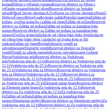
komadi
Sifoni s vijčanim vezama
Rezervni dijelovi za Sifoni s
vijčanim vezama
Spiralni sifoni
Rezervni dijelovi za Spiralni
sifoni
Pribor
Cijevne obujmice
Učvršćenja za cijevne obujmice
Noseći
žljebovi
Čepovi
Brtve
Građevinske zaštite
Potrošni materijal
Zaštita od
požara, zvučna izolacija i zaštita od vlage
Zaštita od požara
Rezervni
dijelovi za Zaštita od požara
Zaštita od požara za kanalizacijske
sustave
Rezervni dijelovi za Zaštita od požara za kanalizacijske
sustave
Zvučna izolacija
Izolacije od vibracijske buke tijela
Izolacije
od vibracijske buke tijela i izolacija od zvuka koja se širi
zrakom
Zaštita od vlage
Brtvila
Odzračni ventili za
odvodnjavanje
Dozračni ventili
Rezervni dijelovi za Dozračni
ventili
Ventili za uštedu energije
Krovno odvodnjavanje Geberit
Pluvia
Vodolovna grla
Rezervni dijelovi za Vodolovna
grla
Vodolovna grla do 12 l/s
Rezervni dijelovi za Vodolovna grla do
12 l/s
Vodolovna grla do 25 l/s
Rezervni dijelovi za Vodolovna grla
do 25 l/s
Vodolovna grla za žljebove
Rezervni dijelovi za Vodolovna
grla za žljebove
Vodolovna grla do 12 l/s
Rezervni dijelovi za
Vodolovna grla do 12 l/s
Vodolovna grla do 25 l/s
Rezervni dijelovi
za Vodolovna grla do 25 l/s
Elementi parne brane
Rezervni dijelovi
za Elementi parne brane
Za vodolovna grla do 12 l/s
Rezervni
dijelovi za Za vodolovna grla do 12 l/s
Za vodolovna grla do 25
l/s
Zaštita od požara
Zaštita od požara za kanalizacijske
sustave
Sigurnosni preljevi
Rezervni dijelovi za Sigurnosni preljevi
Za
vodolovna grla do 12 l/s
Rezervni dijelovi za Za vodolovna grla do