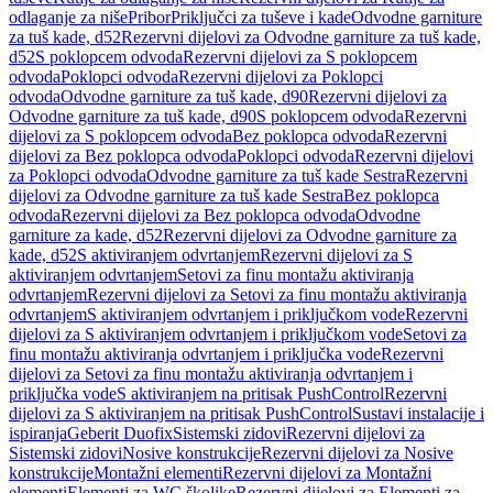
odlaganje za niše
Pribor
Priključci za tuševe i kade
Odvodne garniture
za tuš kade, d52
Rezervni dijelovi za Odvodne garniture za tuš kade,
d52
S poklopcem odvoda
Rezervni dijelovi za S poklopcem
odvoda
Poklopci odvoda
Rezervni dijelovi za Poklopci
odvoda
Odvodne garniture za tuš kade, d90
Rezervni dijelovi za
Odvodne garniture za tuš kade, d90
S poklopcem odvoda
Rezervni
dijelovi za S poklopcem odvoda
Bez poklopca odvoda
Rezervni
dijelovi za Bez poklopca odvoda
Poklopci odvoda
Rezervni dijelovi
za Poklopci odvoda
Odvodne garniture za tuš kade Sestra
Rezervni
dijelovi za Odvodne garniture za tuš kade Sestra
Bez poklopca
odvoda
Rezervni dijelovi za Bez poklopca odvoda
Odvodne
garniture za kade, d52
Rezervni dijelovi za Odvodne garniture za
kade, d52
S aktiviranjem odvrtanjem
Rezervni dijelovi za S
aktiviranjem odvrtanjem
Setovi za finu montažu aktiviranja
odvrtanjem
Rezervni dijelovi za Setovi za finu montažu aktiviranja
odvrtanjem
S aktiviranjem odvrtanjem i priključkom vode
Rezervni
dijelovi za S aktiviranjem odvrtanjem i priključkom vode
Setovi za
finu montažu aktiviranja odvrtanjem i priključka vode
Rezervni
dijelovi za Setovi za finu montažu aktiviranja odvrtanjem i
priključka vode
S aktiviranjem na pritisak PushControl
Rezervni
dijelovi za S aktiviranjem na pritisak PushControl
Sustavi instalacije i
ispiranja
Geberit Duofix
Sistemski zidovi
Rezervni dijelovi za
Sistemski zidovi
Nosive konstrukcije
Rezervni dijelovi za Nosive
konstrukcije
Montažni elementi
Rezervni dijelovi za Montažni
elementi
Elementi za WC školjke
Rezervni dijelovi za Elementi za