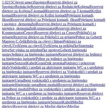
1.0215
Cijevni umeci
Spojnice
Rezervni dijelovi za
Spojnice
Redukcije
Rezervni dijelovi za Redukcije
Koljena
Rezervni
dijelovi za Koljena
T-komadi
Rezervni dijelovi za T-komadi
Križni
komadi
Rezervni dijelovi za Križni komadi
Prijelazni komadi,
fiksni
Rezervni dijelovi za Prijelazni komadi, fiksni
Prijelazni komadi
i spojnice, demontažni
Rezervni dijelovi za Prijelazni komadi i
spojnice, demontažni
Kompenzatori
Rezervni dijelovi za
Kompenzatori
Čepovi
Rezervni dijelovi za Čepovi
Priključci za
grijanje
Rezervni dijelovi za Priključci za grijanje
Pribor za Geberit
Mapress C-čelik
Brtvila za cijevi i fitinge
Poklopci za
cijevi
Učvršćenja za cijevi
Učvršćenja za priključke
Sistemske
brtve
Set vijaka za prirubničke spojeve
Geberit higijenski
sustav
Jedinice za higijensko ispiranje
Rezervni dijelovi za Jedinice
za higijensko ispiranje
Pribor za jedinice za higijensko
ispiranje
Senzori
Kabeli
Graničnik protoka
Poklopci i pokrovne
ploče
Vodokotlići i uređaji za aktiviranje ispiranja WC-a s uređajem
za higijensko ispiranje
Rezervni dijelovi za Vodokotlići i uređaji za
aktiviranje ispiranja WC-a s uređajem za higijensko
ispiranje
Ugradbeni vodokotlići s uređajem za higijensko
ispiranje
Higijenski ugradbeni moduli
Rezervni dijelovi za Higijenski
ugradbeni moduli
Pribor za vodokotliće i uređaje za aktiviranje
ispiranja WC-a s uređajem za higijensko ispiranje
Rezervni dijelovi
za Pribor za vodokotliće i uređaje za aktiviranje ispiranja WC-a s
uređajem za higijensko ispiranje
Senzori
Kabeli
Mrežni
dijelovi
Rezervni dijelovi za Mrežni dijelovi
Mrežne