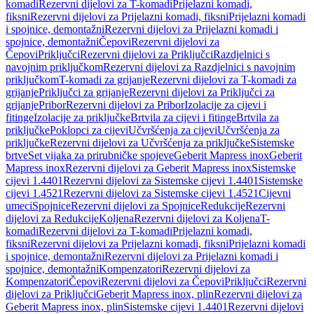
komadi
Rezervni dijelovi za T-komadi
Prijelazni komadi,
fiksni
Rezervni dijelovi za Prijelazni komadi, fiksni
Prijelazni komadi
i spojnice, demontažni
Rezervni dijelovi za Prijelazni komadi i
spojnice, demontažni
Čepovi
Rezervni dijelovi za
Čepovi
Priključci
Rezervni dijelovi za Priključci
Razdjelnici s
navojnim priključkom
Rezervni dijelovi za Razdjelnici s navojnim
priključkom
T-komadi za grijanje
Rezervni dijelovi za T-komadi za
grijanje
Priključci za grijanje
Rezervni dijelovi za Priključci za
grijanje
Pribor
Rezervni dijelovi za Pribor
Izolacije za cijevi i
fitinge
Izolacije za priključke
Brtvila za cijevi i fitinge
Brtvila za
priključke
Poklopci za cijevi
Učvršćenja za cijevi
Učvršćenja za
priključke
Rezervni dijelovi za Učvršćenja za priključke
Sistemske
brtve
Set vijaka za prirubničke spojeve
Geberit Mapress inox
Geberit
Mapress inox
Rezervni dijelovi za Geberit Mapress inox
Sistemske
cijevi 1.4401
Rezervni dijelovi za Sistemske cijevi 1.4401
Sistemske
cijevi 1.4521
Rezervni dijelovi za Sistemske cijevi 1.4521
Cijevni
umeci
Spojnice
Rezervni dijelovi za Spojnice
Redukcije
Rezervni
dijelovi za Redukcije
Koljena
Rezervni dijelovi za Koljena
T-
komadi
Rezervni dijelovi za T-komadi
Prijelazni komadi,
fiksni
Rezervni dijelovi za Prijelazni komadi, fiksni
Prijelazni komadi
i spojnice, demontažni
Rezervni dijelovi za Prijelazni komadi i
spojnice, demontažni
Kompenzatori
Rezervni dijelovi za
Kompenzatori
Čepovi
Rezervni dijelovi za Čepovi
Priključci
Rezervni
dijelovi za Priključci
Geberit Mapress inox, plin
Rezervni dijelovi za
Geberit Mapress inox, plin
Sistemske cijevi 1.4401
Rezervni dijelovi