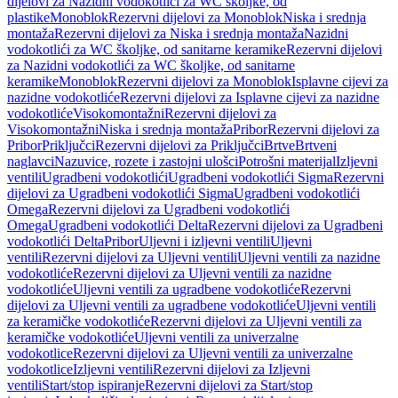
dijelovi za Nazidni vodokotlići za WC školjke, od
plastike
Monoblok
Rezervni dijelovi za Monoblok
Niska i srednja
montaža
Rezervni dijelovi za Niska i srednja montaža
Nazidni
vodokotlići za WC školjke, od sanitarne keramike
Rezervni dijelovi
za Nazidni vodokotlići za WC školjke, od sanitarne
keramike
Monoblok
Rezervni dijelovi za Monoblok
Isplavne cijevi za
nazidne vodokotliće
Rezervni dijelovi za Isplavne cijevi za nazidne
vodokotliće
Visokomontažni
Rezervni dijelovi za
Visokomontažni
Niska i srednja montaža
Pribor
Rezervni dijelovi za
Pribor
Priključci
Rezervni dijelovi za Priključci
Brtve
Brtveni
naglavci
Nazuvice, rozete i zastojni ulošci
Potrošni materijal
Izljevni
ventili
Ugradbeni vodokotlići
Ugradbeni vodokotlići Sigma
Rezervni
dijelovi za Ugradbeni vodokotlići Sigma
Ugradbeni vodokotlići
Omega
Rezervni dijelovi za Ugradbeni vodokotlići
Omega
Ugradbeni vodokotlići Delta
Rezervni dijelovi za Ugradbeni
vodokotlići Delta
Pribor
Uljevni i izljevni ventili
Uljevni
ventili
Rezervni dijelovi za Uljevni ventili
Uljevni ventili za nazidne
vodokotliće
Rezervni dijelovi za Uljevni ventili za nazidne
vodokotliće
Uljevni ventili za ugradbene vodokotliće
Rezervni
dijelovi za Uljevni ventili za ugradbene vodokotliće
Uljevni ventili
za keramičke vodokotliće
Rezervni dijelovi za Uljevni ventili za
keramičke vodokotliće
Uljevni ventili za univerzalne
vodokotlice
Rezervni dijelovi za Uljevni ventili za univerzalne
vodokotlice
Izljevni ventili
Rezervni dijelovi za Izljevni
ventili
Start/stop ispiranje
Rezervni dijelovi za Start/stop