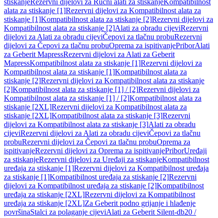
stiskanje
Rezervni dijelovi za Ručni alati za stiskanje
Kompatibilnost
alata za stiskanje [1]
Rezervni dijelovi za Kompatibilnost alata za
stiskanje [1]
Kompatibilnost alata za stiskanje [2]
Rezervni dijelovi za
Kompatibilnost alata za stiskanje [2]
Alati za obradu cijevi
Rezervni
dijelovi za Alati za obradu cijevi
Čepovi za tlačnu probu
Rezervni
dijelovi za Čepovi za tlačnu probu
Oprema za ispitivanje
Pribor
Alati
za Geberit Mapress
Rezervni dijelovi za Alati za Geberit
Mapress
Kompatibilnost alata za stiskanje [1]
Rezervni dijelovi za
Kompatibilnost alata za stiskanje [1]
Kompatibilnost alata za
stiskanje [2]
Rezervni dijelovi za Kompatibilnost alata za stiskanje
[2]
Kompatibilnost alata za stiskanje [1] / [2]
Rezervni dijelovi za
Kompatibilnost alata za stiskanje [1] / [2]
Kompatibilnost alata za
stiskanje [2XL]
Rezervni dijelovi za Kompatibilnost alata za
stiskanje [2XL]
Kompatibilnost alata za stiskanje [3]
Rezervni
dijelovi za Kompatibilnost alata za stiskanje [3]
Alati za obradu
cijevi
Rezervni dijelovi za Alati za obradu cijevi
Čepovi za tlačnu
probu
Rezervni dijelovi za Čepovi za tlačnu probu
Oprema za
ispitivanje
Rezervni dijelovi za Oprema za ispitivanje
Pribor
Uređaji
za stiskanje
Rezervni dijelovi za Uređaji za stiskanje
Kompatibilnost
uređaja za stiskanje [1]
Rezervni dijelovi za Kompatibilnost uređaja
za stiskanje [1]
Kompatibilnost uređaja za stiskanje [2]
Rezervni
dijelovi za Kompatibilnost uređaja za stiskanje [2]
Kompatibilnost
uređaja za stiskanje [2XL]
Rezervni dijelovi za Kompatibilnost
uređaja za stiskanje [2XL]
Za Geberit podno grijanje i hlađenje
površina
Stalci za polaganje cijevi
Alati za Geberit Silent-db20 /