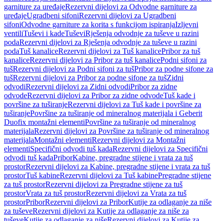
garniture za uređaje
Rezervni dijelovi za Odvodne garniture za
uređaje
Ugradbeni sifoni
Rezervni dijelovi za Ugradbeni
sifoni
Odvodne garniture za korita s funkcijom ispiranja
Izljevni
ventili
Tuševi i kade
Tuševi
Rješenja odvodnje za tuševe u razini
poda
Rezervni dijelovi za Rješenja odvodnje za tuševe u razini
poda
Tuš kanalice
Rezervni dijelovi za Tuš kanalice
Pribor za tuš
kanalice
Rezervni dijelovi za Pribor za tuš kanalice
Podni sifoni za
tuš
Rezervni dijelovi za Podni sifoni za tuš
Pribor za podne sifone za
tuš
Rezervni dijelovi za Pribor za podne sifone za tuš
Zidni
odvodi
Rezervni dijelovi za Zidni odvodi
Pribor za zidne
odvode
Rezervni dijelovi za Pribor za zidne odvode
Tuš kade i
površine za tuširanje
Rezervni dijelovi za Tuš kade i površine za
tuširanje
Površine za tuširanje od mineralnog materijala i Geberit
Duofix montažni elementi
Površine za tuširanje od mineralnog
materijala
Rezervni dijelovi za Površine za tuširanje od mineralnog
materijala
Montažni elementi
Rezervni dijelovi za Montažni
elementi
Specifični odvodi tuš kada
Rezervni dijelovi za Specifični
odvodi tuš kada
Pribor
Kabine, pregradne stijene i vrata za tuš
prostor
Rezervni dijelovi za Kabine, pregradne stijene i vrata za tuš
prostor
Tuš kabine
Rezervni dijelovi za Tuš kabine
Pregradne stijene
za tuš prostor
Rezervni dijelovi za Pregradne stijene za tuš
prostor
Vrata za tuš prostor
Rezervni dijelovi za Vrata za tuš
prostor
Pribor
Rezervni dijelovi za Pribor
Kutije za odlaganje za niše
za tuševe
Rezervni dijelovi za Kutije za odlaganje za niše za
tuševe
Kutije za odlaganje za niše
Rezervni dijelovi za Kutije za