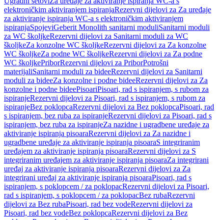
Ugradni setovi
Za uređaje za aktiviranje ispiranja WC-a s
elektroničkim aktiviranjem ispiranja
Rezervni dijelovi za Za uređaje
za aktiviranje ispiranja WC-a s elektroničkim aktiviranjem
ispiranja
Spojevi
Geberit Monolith sanitarni moduli
Sanitarni moduli
za WC školjke
Rezervni dijelovi za Sanitarni moduli za WC
školjke
Za konzolne WC školjke
Rezervni dijelovi za Za konzolne
WC školjke
Za podne WC školjke
Rezervni dijelovi za Za podne
WC školjke
Pribor
Rezervni dijelovi za Pribor
Potrošni
materijali
Sanitarni moduli za bidee
Rezervni dijelovi za Sanitarni
moduli za bidee
Za konzolne i podne bidee
Rezervni dijelovi za Za
konzolne i podne bidee
Pisoari
Pisoari, rad s ispiranjem, s rubom za
ispiranje
Rezervni dijelovi za Pisoari, rad s ispiranjem, s rubom za
ispiranje
Bez poklopca
Rezervni dijelovi za Bez poklopca
Pisoari, rad
s ispiranjem, bez ruba za ispiranje
Rezervni dijelovi za Pisoari, rad s
ispiranjem, bez ruba za ispiranje
Za nazidne i ugradbene uređaje za
aktiviranje ispiranja pisoara
Rezervni dijelovi za Za nazidne i
ugradbene uređaje za aktiviranje ispiranja pisoara
S integriranim
uređajem za aktiviranje ispiranja pisoara
Rezervni dijelovi za S
integriranim uređajem za aktiviranje ispiranja pisoara
Za integrirani
uređaj za aktiviranje ispiranja pisoara
Rezervni dijelovi za Za
integrirani uređaj za aktiviranje ispiranja pisoara
Pisoari, rad s
ispiranjem, s poklopcem / za poklopac
Rezervni dijelovi za Pisoari,
rad s ispiranjem, s poklopcem / za poklopac
Bez ruba
Rezervni
dijelovi za Bez ruba
Pisoari, rad bez vode
Rezervni dijelovi za
Pisoari, rad bez vode
Bez poklopca
Rezervni dijelovi za Bez