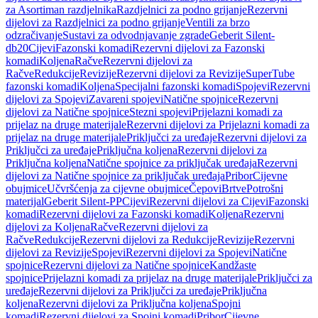
za Asortiman razdjelnika
Razdjelnici za podno grijanje
Rezervni
dijelovi za Razdjelnici za podno grijanje
Ventili za brzo
odzračivanje
Sustavi za odvodnjavanje zgrade
Geberit Silent-
db20
Cijevi
Fazonski komadi
Rezervni dijelovi za Fazonski
komadi
Koljena
Račve
Rezervni dijelovi za
Račve
Redukcije
Revizije
Rezervni dijelovi za Revizije
SuperTube
fazonski komadi
Koljena
Specijalni fazonski komadi
Spojevi
Rezervni
dijelovi za Spojevi
Zavareni spojevi
Natične spojnice
Rezervni
dijelovi za Natične spojnice
Stezni spojevi
Prijelazni komadi za
prijelaz na druge materijale
Rezervni dijelovi za Prijelazni komadi za
prijelaz na druge materijale
Priključci za uređaje
Rezervni dijelovi za
Priključci za uređaje
Priključna koljena
Rezervni dijelovi za
Priključna koljena
Natične spojnice za priključak uređaja
Rezervni
dijelovi za Natične spojnice za priključak uređaja
Pribor
Cijevne
obujmice
Učvršćenja za cijevne obujmice
Čepovi
Brtve
Potrošni
materijal
Geberit Silent-PP
Cijevi
Rezervni dijelovi za Cijevi
Fazonski
komadi
Rezervni dijelovi za Fazonski komadi
Koljena
Rezervni
dijelovi za Koljena
Račve
Rezervni dijelovi za
Račve
Redukcije
Rezervni dijelovi za Redukcije
Revizije
Rezervni
dijelovi za Revizije
Spojevi
Rezervni dijelovi za Spojevi
Natične
spojnice
Rezervni dijelovi za Natične spojnice
Kandžaste
spojnice
Prijelazni komadi za prijelaz na druge materijale
Priključci za
uređaje
Rezervni dijelovi za Priključci za uređaje
Priključna
koljena
Rezervni dijelovi za Priključna koljena
Spojni
komadi
Rezervni dijelovi za Spojni komadi
Pribor
Cijevne