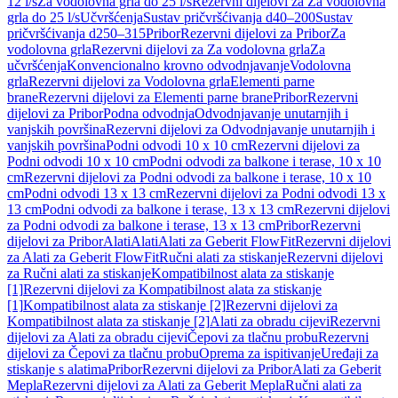
12 l/s
Za vodolovna grla do 25 l/s
Rezervni dijelovi za Za vodolovna
grla do 25 l/s
Učvršćenja
Sustav pričvršćivanja d40–200
Sustav
pričvršćivanja d250–315
Pribor
Rezervni dijelovi za Pribor
Za
vodolovna grla
Rezervni dijelovi za Za vodolovna grla
Za
učvršćenja
Konvencionalno krovno odvodnjavanje
Vodolovna
grla
Rezervni dijelovi za Vodolovna grla
Elementi parne
brane
Rezervni dijelovi za Elementi parne brane
Pribor
Rezervni
dijelovi za Pribor
Podna odvodnja
Odvodnjavanje unutarnjih i
vanjskih površina
Rezervni dijelovi za Odvodnjavanje unutarnjih i
vanjskih površina
Podni odvodi 10 x 10 cm
Rezervni dijelovi za
Podni odvodi 10 x 10 cm
Podni odvodi za balkone i terase, 10 x 10
cm
Rezervni dijelovi za Podni odvodi za balkone i terase, 10 x 10
cm
Podni odvodi 13 x 13 cm
Rezervni dijelovi za Podni odvodi 13 x
13 cm
Podni odvodi za balkone i terase, 13 x 13 cm
Rezervni dijelovi
za Podni odvodi za balkone i terase, 13 x 13 cm
Pribor
Rezervni
dijelovi za Pribor
Alati
Alati
Alati za Geberit FlowFit
Rezervni dijelovi
za Alati za Geberit FlowFit
Ručni alati za stiskanje
Rezervni dijelovi
za Ručni alati za stiskanje
Kompatibilnost alata za stiskanje
[1]
Rezervni dijelovi za Kompatibilnost alata za stiskanje
[1]
Kompatibilnost alata za stiskanje [2]
Rezervni dijelovi za
Kompatibilnost alata za stiskanje [2]
Alati za obradu cijevi
Rezervni
dijelovi za Alati za obradu cijevi
Čepovi za tlačnu probu
Rezervni
dijelovi za Čepovi za tlačnu probu
Oprema za ispitivanje
Uređaji za
stiskanje s alatima
Pribor
Rezervni dijelovi za Pribor
Alati za Geberit
Mepla
Rezervni dijelovi za Alati za Geberit Mepla
Ručni alati za