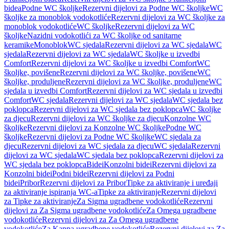
bidea
Podne WC školjke
Rezervni dijelovi za Podne WC školjke
WC
školjke za monoblok vodokotliće
Rezervni dijelovi za WC školjke za
monoblok vodokotliće
WC školjke
Rezervni dijelovi za WC
školjke
Nazidni vodokotlići za WC školjke od sanitarne
keramike
Monoblok
WC sjedala
Rezervni dijelovi za WC sjedala
WC
sjedala
Rezervni dijelovi za WC sjedala
WC školjke u izvedbi
Comfort
Rezervni dijelovi za WC školjke u izvedbi Comfort
WC
školjke, povišene
Rezervni dijelovi za WC školjke, povišene
WC
školjke, produljene
Rezervni dijelovi za WC školjke, produljene
WC
sjedala u izvedbi Comfort
Rezervni dijelovi za WC sjedala u izvedbi
Comfort
WC sjedala
Rezervni dijelovi za WC sjedala
WC sjedala bez
poklopca
Rezervni dijelovi za WC sjedala bez poklopca
WC školjke
za djecu
Rezervni dijelovi za WC školjke za djecu
Konzolne WC
školjke
Rezervni dijelovi za Konzolne WC školjke
Podne WC
školjke
Rezervni dijelovi za Podne WC školjke
WC sjedala za
djecu
Rezervni dijelovi za WC sjedala za djecu
WC sjedala
Rezervni
dijelovi za WC sjedala
WC sjedala bez poklopca
Rezervni dijelovi za
WC sjedala bez poklopca
Bidei
Konzolni bidei
Rezervni dijelovi za
Konzolni bidei
Podni bidei
Rezervni dijelovi za Podni
bidei
Pribor
Rezervni dijelovi za Pribor
Tipke za aktiviranje i uređaji
za aktiviranje ispiranja WC-a
Tipke za aktiviranje
Rezervni dijelovi
za Tipke za aktiviranje
Za Sigma ugradbene vodokotliće
Rezervni
dijelovi za Za Sigma ugradbene vodokotliće
Za Omega ugradbene
vodokotliće
Rezervni dijelovi za Za Omega ugradbene
vodokotliće
Za Kappa ugradbene vodokotliće
Rezervni dijelovi za Za