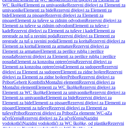
WC školjke
Elementi za umivaonike
Rezervni dijelovi za Elementi za
umivaonike
Elementi za bide
Rezervni dijelovi za Elementi za
bide
Elementi za pisoare
Rezervni dijelovi za Elementi za
pisoare
Elementi za tuševe sa zidnim odvodom
Rezervni dijelovi za
Elementi za tuševe sa zidnim odvodom
Elementi za tuševe i
kade
Rezervni dijelovi za Elementi za tuševe i kade
Elementi za
pregrade za tuš u ravnini poda
Rezervni dijelovi za Elementi za
pregrade za tuš u ravnini poda
Elementi za korita
Rezervni dijelovi za
Elementi za korita
Elementi za armature
Rezervni dijelovi za
Elementi za armature
Elementi za perilice rublja i perilice
posuđa
Rezervni dijelovi za Elementi za perilice rublja i perilice
posuđa
Elementi za konzolna opterećenja
Rezervni dijelovi za
Elementi za konzolna opterećenja
Elementi za sudopere
Rezervni
dijelovi za Elementi za sudopere
Elementi za zidne bojlere
Rezervni
dijelovi za Elementi za zidne bojlere
Pribor
Rezervni dijelovi za
Pribor
Geberit Kombifix
Montažni elementi
Rezervni dijelovi za
Montažni elementi
Elementi za WC školjke
Rezervni dijelovi za
Elementi za WC školjke
Elementi za umivaonike
Rezervni dijelovi za
Elementi za umivaonike
Elementi za bide
Rezervni dijelovi za
Elementi za bide
Elementi za pisoare
Rezervni dijelovi za Elementi za
pisoare
Elementi za tuševe
Rezervni dijelovi za Elementi za
tuševe
Pribor
Rezervni dijelovi za Pribor
Za elemente WC-a
Za
učvršćenja
Rezervni dijelovi za Za učvršćenja
Nazidni
vodokotlići
Nazidni vodokotlići za WC školjke, od plastike
Rezervni