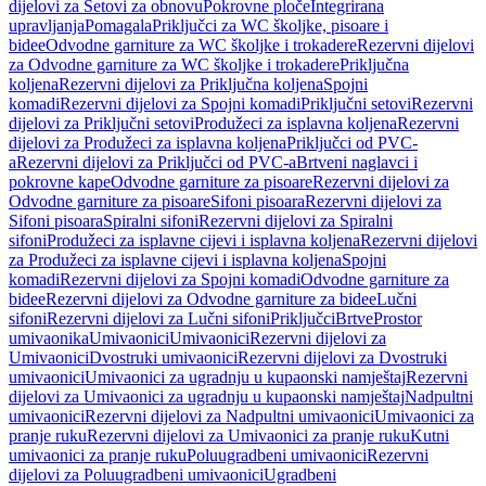
dijelovi za Setovi za obnovu
Pokrovne ploče
Integrirana
upravljanja
Pomagala
Priključci za WC školjke, pisoare i
bidee
Odvodne garniture za WC školjke i trokadere
Rezervni dijelovi
za Odvodne garniture za WC školjke i trokadere
Priključna
koljena
Rezervni dijelovi za Priključna koljena
Spojni
komadi
Rezervni dijelovi za Spojni komadi
Priključni setovi
Rezervni
dijelovi za Priključni setovi
Produžeci za isplavna koljena
Rezervni
dijelovi za Produžeci za isplavna koljena
Priključci od PVC-
a
Rezervni dijelovi za Priključci od PVC-a
Brtveni naglavci i
pokrovne kape
Odvodne garniture za pisoare
Rezervni dijelovi za
Odvodne garniture za pisoare
Sifoni pisoara
Rezervni dijelovi za
Sifoni pisoara
Spiralni sifoni
Rezervni dijelovi za Spiralni
sifoni
Produžeci za isplavne cijevi i isplavna koljena
Rezervni dijelovi
za Produžeci za isplavne cijevi i isplavna koljena
Spojni
komadi
Rezervni dijelovi za Spojni komadi
Odvodne garniture za
bidee
Rezervni dijelovi za Odvodne garniture za bidee
Lučni
sifoni
Rezervni dijelovi za Lučni sifoni
Priključci
Brtve
Prostor
umivaonika
Umivaonici
Umivaonici
Rezervni dijelovi za
Umivaonici
Dvostruki umivaonici
Rezervni dijelovi za Dvostruki
umivaonici
Umivaonici za ugradnju u kupaonski namještaj
Rezervni
dijelovi za Umivaonici za ugradnju u kupaonski namještaj
Nadpultni
umivaonici
Rezervni dijelovi za Nadpultni umivaonici
Umivaonici za
pranje ruku
Rezervni dijelovi za Umivaonici za pranje ruku
Kutni
umivaonici za pranje ruku
Poluugradbeni umivaonici
Rezervni
dijelovi za Poluugradbeni umivaonici
Ugradbeni