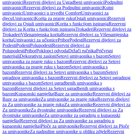
umivaonici
Rezervni dijelovi za Ugradbeni umivaonici
Podpultni
umivaonici
Rezervni dijelovi za Podpultni umivaonici
Kutni
umivaonici
Umivaonici u izvedbi Comfort
Umivaonici za
djecu
Umivaonici
Korita za pranje ruku
Ostali umivaonici
Rezervni
dijelovi za Ostali umivaonici
Korita s funkcijom ispiranja
Rezervni
dijelovi za Korita s funkcijom ispiranja
Trokaderi
Rezervni dijelovi za
Trokaderi
Višenamjenska korita
Rezervni dijelovi za Višenamjenska
korita
Umivaonici za učionice
Pribor
Podesti
Rezervni dijelovi za
Podesti
Podesti
Polupodesti
Rezervni dijelovi za
Polupodesti
Pribor
Poklopci odvoda
Držači ručnika
Pričvrsni
materijali
Dekorativni zasloni
Setovi umivaonika s bazom
Setovi
umivaonika za pranje ruku s bazom
Rezervni dijelovi za Setovi
umivaonika za pranje ruku s bazom
Setovi umivaonika s
bazom
Rezervni dijelovi za Setovi umivaonika s bazom
Setovi
ugradnog umivaonika s bazom
Rezervni dijelovi za Setovi ugradnog
umivaonika s bazom
Setovi ugradbenih umivaonika s
bazom
Rezervni dijelovi za Setovi ugradbenih umivaonika s
bazom
Kupaonski namještaj
Baze za umivaonike
Rezervni dijelovi za
Baze za umivaonike
Za umivaonike za pranje ruku
Rezervni dijelovi
za Za umivaonike za pranje ruku
Za umivaonike
Rezervni dijelovi za
Za umivaonike
Za dvostruke umivaonike
Rezervni dijelovi za Za
dvostruke umivaonike
Za umivaonike za ugradnju u kupaonski
namještaj
Rezervni dijelovi za Za umivaonike za ugradnju u
kupaonski namještaj
Ploče za umivaonike
Rezervni dijelovi za Ploče
za umivaonike
Za nadpultne umivaonike u obliku zdjele
Rezervni