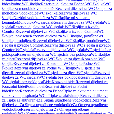
bidea
Podne WC školjke
Rezervni dijelovi za Podne WC školjke
WC
školjke za monoblok vodokotliće
Rezervni dijelovi za WC školjke za
monoblok vodokotliće
WC školjke
Rezervni dijelovi za WC
školjke
Nazidni vodokotlići za WC školjke od sanitarne
keramike
Monoblok
WC sjedala
Rezervni dijelovi za WC sjedala
WC
sjedala
Rezervni dijelovi za WC sjedala
WC školjke u izvedbi
Comfort
Rezervni dijelovi za WC školjke u izvedbi Comfort
WC
školjke, povišene
Rezervni dijelovi za WC školjke, povišene
WC
školjke, produljene
Rezervni dijelovi za WC školjke, produljene
WC
sjedala u izvedbi Comfort
Rezervni dijelovi za WC sjedala u izvedbi
Comfort
WC sjedala
Rezervni dijelovi za WC sjedala
WC sjedala bez
poklopca
Rezervni dijelovi za WC sjedala bez poklopca
WC školjke
za djecu
Rezervni dijelovi za WC školjke za djecu
Konzolne WC
školjke
Rezervni dijelovi za Konzolne WC školjke
Podne WC
školjke
Rezervni dijelovi za Podne WC školjke
WC sjedala za
djecu
Rezervni dijelovi za WC sjedala za djecu
WC sjedala
Rezervni
dijelovi za WC sjedala
WC sjedala bez poklopca
Rezervni dijelovi za
WC sjedala bez poklopca
Bidei
Konzolni bidei
Rezervni dijelovi za
Konzolni bidei
Podni bidei
Rezervni dijelovi za Podni
bidei
Pribor
Rezervni dijelovi za Pribor
Tipke za aktiviranje i uređaji
za aktiviranje ispiranja WC-a
Tipke za aktiviranje
Rezervni dijelovi
za Tipke za aktiviranje
Za Sigma ugradbene vodokotliće
Rezervni
dijelovi za Za Sigma ugradbene vodokotliće
Za Omega ugradbene
vodokotliće
Rezervni dijelovi za Za Omega ugradbene
vodokotliće
Za Kappa ugradbene vodokotliće
Rezervni dijelovi za Za