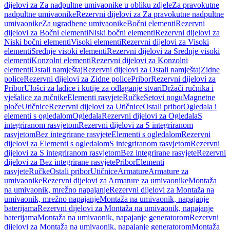
dijelovi za Za nadpultne umivaonike u obliku zdjele
Za pravokutne
nadpultne umivaonike
Rezervni dijelovi za Za pravokutne nadpultne
umivaonike
Za ugradbene umivaonike
Bočni elementi
Rezervni
dijelovi za Bočni elementi
Niski bočni elementi
Rezervni dijelovi za
Niski bočni elementi
Visoki elementi
Rezervni dijelovi za Visoki
elementi
Srednje visoki elementi
Rezervni dijelovi za Srednje visoki
elementi
Konzolni elementi
Rezervni dijelovi za Konzolni
elementi
Ostali namještaj
Rezervni dijelovi za Ostali namještaj
Zidne
police
Rezervni dijelovi za Zidne police
Pribor
Rezervni dijelovi za
Pribor
Ulošci za ladice i kutije za odlaganje stvari
Držači ručnika i
vješalice za ručnike
Elementi rasvjete
Ručke
Setovi nogu
Magnetne
ploče
Utičnice
Rezervni dijelovi za Utičnice
Ostali pribor
Ogledala i
elementi s ogledalom
Ogledala
Rezervni dijelovi za Ogledala
S
integriranom rasvjetom
Rezervni dijelovi za S integriranom
rasvjetom
Bez integrirane rasvjete
Elementi s ogledalom
Rezervni
dijelovi za Elementi s ogledalom
S integriranom rasvjetom
Rezervni
dijelovi za S integriranom rasvjetom
Bez integrirane rasvjete
Rezervni
dijelovi za Bez integrirane rasvjete
Pribor
Elementi
rasvjete
Ručke
Ostali pribor
Utičnice
Armature
Armature za
umivaonike
Rezervni dijelovi za Armature za umivaonike
Montaža
na umivaonik, mrežno napajanje
Rezervni dijelovi za Montaža na
umivaonik, mrežno napajanje
Montaža na umivaonik, napajanje
baterijama
Rezervni dijelovi za Montaža na umivaonik, napajanje
baterijama
Montaža na umivaonik, napajanje generatorom
Rezervni
dijelovi za Montaža na umivaonik, napajanje generatorom
Montaža