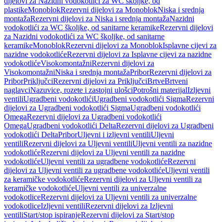
dijelovi za Nazidni vodokotlići za WC školjke, od
plastike
Monoblok
Rezervni dijelovi za Monoblok
Niska i srednja
montaža
Rezervni dijelovi za Niska i srednja montaža
Nazidni
vodokotlići za WC školjke, od sanitarne keramike
Rezervni dijelovi
za Nazidni vodokotlići za WC školjke, od sanitarne
keramike
Monoblok
Rezervni dijelovi za Monoblok
Isplavne cijevi za
nazidne vodokotliće
Rezervni dijelovi za Isplavne cijevi za nazidne
vodokotliće
Visokomontažni
Rezervni dijelovi za
Visokomontažni
Niska i srednja montaža
Pribor
Rezervni dijelovi za
Pribor
Priključci
Rezervni dijelovi za Priključci
Brtve
Brtveni
naglavci
Nazuvice, rozete i zastojni ulošci
Potrošni materijal
Izljevni
ventili
Ugradbeni vodokotlići
Ugradbeni vodokotlići Sigma
Rezervni
dijelovi za Ugradbeni vodokotlići Sigma
Ugradbeni vodokotlići
Omega
Rezervni dijelovi za Ugradbeni vodokotlići
Omega
Ugradbeni vodokotlići Delta
Rezervni dijelovi za Ugradbeni
vodokotlići Delta
Pribor
Uljevni i izljevni ventili
Uljevni
ventili
Rezervni dijelovi za Uljevni ventili
Uljevni ventili za nazidne
vodokotliće
Rezervni dijelovi za Uljevni ventili za nazidne
vodokotliće
Uljevni ventili za ugradbene vodokotliće
Rezervni
dijelovi za Uljevni ventili za ugradbene vodokotliće
Uljevni ventili
za keramičke vodokotliće
Rezervni dijelovi za Uljevni ventili za
keramičke vodokotliće
Uljevni ventili za univerzalne
vodokotlice
Rezervni dijelovi za Uljevni ventili za univerzalne
vodokotlice
Izljevni ventili
Rezervni dijelovi za Izljevni
ventili
Start/stop ispiranje
Rezervni dijelovi za Start/stop