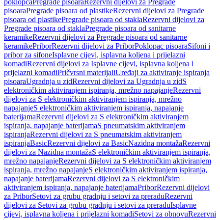
poklopca
Pregrade pisoara
Rezervni dijelovi za Pregrade
pisoara
Pregrade pisoara od plastike
Rezervni dijelovi za Pregrade
pisoara od plastike
Pregrade pisoara od stakla
Rezervni dijelovi za
Pregrade pisoara od stakla
Pregrade pisoara od sanitarne
keramike
Rezervni dijelovi za Pregrade pisoara od sanitarne
keramike
Pribor
Rezervni dijelovi za Pribor
Poklopac pisoara
Sifoni i
pribor za sifone
Isplavne cijevi, isplavna koljena i prijelazni
komadi
Rezervni dijelovi za Isplavne cijevi, isplavna koljena i
prijelazni komadi
Pričvrsni materijali
Uređaji za aktiviranje ispiranja
pisoara
Ugradnja u zid
Rezervni dijelovi za Ugradnja u zid
S
elektroničkim aktiviranjem ispiranja, mrežno napajanje
Rezervni
dijelovi za S elektroničkim aktiviranjem ispiranja, mrežno
napajanje
S elektroničkim aktiviranjem ispiranja, napajanje
baterijama
Rezervni dijelovi za S elektroničkim aktiviranjem
ispiranja, napajanje baterijama
S pneumatskim aktiviranjem
ispiranja
Rezervni dijelovi za S pneumatskim aktiviranjem
ispiranja
Basic
Rezervni dijelovi za Basic
Nazidna montaža
Rezervni
dijelovi za Nazidna montaža
S elektroničkim aktiviranjem ispiranja,
mrežno napajanje
Rezervni dijelovi za S elektroničkim aktiviranjem
ispiranja, mrežno napajanje
S elektroničkim aktiviranjem ispiranja,
napajanje baterijama
Rezervni dijelovi za S elektroničkim
aktiviranjem ispiranja, napajanje baterijama
Pribor
Rezervni dijelovi
za Pribor
Setovi za grubu gradnju i setovi za preradu
Rezervni
dijelovi za Setovi za grubu gradnju i setovi za preradu
Isplavne
cijevi, isplavna koljena i prijelazni komadi
Setovi za obnovu
Rezervni