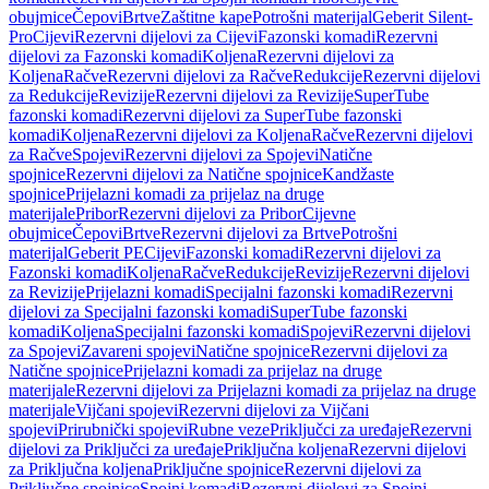
obujmice
Čepovi
Brtve
Zaštitne kape
Potrošni materijal
Geberit Silent-
Pro
Cijevi
Rezervni dijelovi za Cijevi
Fazonski komadi
Rezervni
dijelovi za Fazonski komadi
Koljena
Rezervni dijelovi za
Koljena
Račve
Rezervni dijelovi za Račve
Redukcije
Rezervni dijelovi
za Redukcije
Revizije
Rezervni dijelovi za Revizije
SuperTube
fazonski komadi
Rezervni dijelovi za SuperTube fazonski
komadi
Koljena
Rezervni dijelovi za Koljena
Račve
Rezervni dijelovi
za Račve
Spojevi
Rezervni dijelovi za Spojevi
Natične
spojnice
Rezervni dijelovi za Natične spojnice
Kandžaste
spojnice
Prijelazni komadi za prijelaz na druge
materijale
Pribor
Rezervni dijelovi za Pribor
Cijevne
obujmice
Čepovi
Brtve
Rezervni dijelovi za Brtve
Potrošni
materijal
Geberit PE
Cijevi
Fazonski komadi
Rezervni dijelovi za
Fazonski komadi
Koljena
Račve
Redukcije
Revizije
Rezervni dijelovi
za Revizije
Prijelazni komadi
Specijalni fazonski komadi
Rezervni
dijelovi za Specijalni fazonski komadi
SuperTube fazonski
komadi
Koljena
Specijalni fazonski komadi
Spojevi
Rezervni dijelovi
za Spojevi
Zavareni spojevi
Natične spojnice
Rezervni dijelovi za
Natične spojnice
Prijelazni komadi za prijelaz na druge
materijale
Rezervni dijelovi za Prijelazni komadi za prijelaz na druge
materijale
Vijčani spojevi
Rezervni dijelovi za Vijčani
spojevi
Prirubnički spojevi
Rubne veze
Priključci za uređaje
Rezervni
dijelovi za Priključci za uređaje
Priključna koljena
Rezervni dijelovi
za Priključna koljena
Priključne spojnice
Rezervni dijelovi za
Priključne spojnice
Spojni komadi
Rezervni dijelovi za Spojni