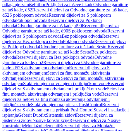
odlaganje za niše
Pribor
Priključci za tuševe i kade
Odvodne garniture
za tuš kade, d52
Rezervni dijelovi za Odvodne garniture za tuš kade,
d52
S poklopcem odvoda
Rezervni dijelovi za S poklopcem
odvoda
Poklopci odvoda
Rezervni dijelovi za Poklopci
odvoda
Odvodne garniture za tuš kade, d90
Rezervni dijelovi za
Odvodne garniture za tuš kade, d90
S poklopcem odvoda
Rezervni
dijelovi za S poklopcem odvoda
Bez poklopca odvoda
Rezervni
dijelovi za Bez poklopca odvoda
Poklopci odvoda
Rezervni dijelovi
za Poklopci odvoda
Odvodne garniture za tuš kade Sestra
Rezervni
dijelovi za Odvodne garniture za tuš kade Sestra
Bez poklopca
odvoda
Rezervni dijelovi za Bez poklopca odvoda
Odvodne
garniture za kade, d52
Rezervni dijelovi za Odvodne garniture za
kade, d52
S aktiviranjem odvrtanjem
Rezervni dijelovi za S
aktiviranjem odvrtanjem
Setovi za finu montažu aktiviranja
odvrtanjem
Rezervni dijelovi za Setovi za finu montažu aktiviranja
odvrtanjem
S aktiviranjem odvrtanjem i priključkom vode
Rezervni
dijelovi za S aktiviranjem odvrtanjem i priključkom vode
Setovi za
finu montažu aktiviranja odvrtanjem i priključka vode
Rezervni
dijelovi za Setovi za finu montažu aktiviranja odvrtanjem i
priključka vode
S aktiviranjem na pritisak PushControl
Rezervni
dijelovi za S aktiviranjem na pritisak PushControl
Sustavi instalacije i
ispiranja
Geberit Duofix
Sistemski zidovi
Rezervni dijelovi za
Sistemski zidovi
Nosive konstrukcije
Rezervni dijelovi za Nosive
konstrukcije
Montažni elementi
Rezervni dijelovi za Montažni
elementi
Elementi za WC školjke
Rezervni dijelovi za Elementi za