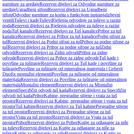
garniture za uređaje
Rezervni dijelovi za Odvodne garniture za
uređaje
Ugradbeni sifoni
Rezervni dijelovi za Ugradbeni
sifoni
Odvodne garniture za korita s funkcijom ispiranja
Izljevni
ventili
Tuševi i kade
Tuševi
Rješenja odvodnje za tuševe u razini
poda
Rezervni dijelovi za Rješenja odvodnje za tuševe u razini
poda
Tuš kanalice
Rezervni dijelovi za Tuš kanalice
Pribor za tuš
kanalice
Rezervni dijelovi za Pribor za tuš kanalice
Podni sifoni za
tuš
Rezervni dijelovi za Podni sifoni za tuš
Pribor za podne sifone za
tuš
Rezervni dijelovi za Pribor za podne sifone za tuš
Zidni
odvodi
Rezervni dijelovi za Zidni odvodi
Pribor za zidne
odvode
Rezervni dijelovi za Pribor za zidne odvode
Tuš kade i
površine za tuširanje
Rezervni dijelovi za Tuš kade i površine za
tuširanje
Površine za tuširanje od mineralnog materijala i Geberit
Duofix montažni elementi
Površine za tuširanje od mineralnog
materijala
Rezervni dijelovi za Površine za tuširanje od mineralnog
materijala
Montažni elementi
Rezervni dijelovi za Montažni
elementi
Specifični odvodi tuš kada
Rezervni dijelovi za Specifični
odvodi tuš kada
Pribor
Kabine, pregradne stijene i vrata za tuš
prostor
Rezervni dijelovi za Kabine, pregradne stijene i vrata za tuš
prostor
Tuš kabine
Rezervni dijelovi za Tuš kabine
Pregradne stijene
za tuš prostor
Rezervni dijelovi za Pregradne stijene za tuš
prostor
Vrata za tuš prostor
Rezervni dijelovi za Vrata za tuš
prostor
Pribor
Rezervni dijelovi za Pribor
Kutije za odlaganje za niše
za tuševe
Rezervni dijelovi za Kutije za odlaganje za niše za
tuševe
Kutije za odlaganje za niše
Rezervni dijelovi za Kutije za