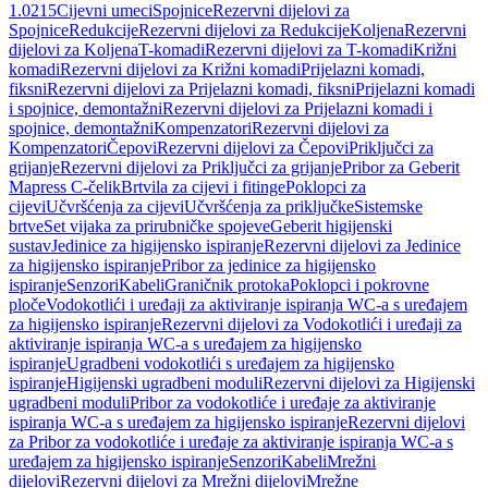
1.0215
Cijevni umeci
Spojnice
Rezervni dijelovi za
Spojnice
Redukcije
Rezervni dijelovi za Redukcije
Koljena
Rezervni
dijelovi za Koljena
T-komadi
Rezervni dijelovi za T-komadi
Križni
komadi
Rezervni dijelovi za Križni komadi
Prijelazni komadi,
fiksni
Rezervni dijelovi za Prijelazni komadi, fiksni
Prijelazni komadi
i spojnice, demontažni
Rezervni dijelovi za Prijelazni komadi i
spojnice, demontažni
Kompenzatori
Rezervni dijelovi za
Kompenzatori
Čepovi
Rezervni dijelovi za Čepovi
Priključci za
grijanje
Rezervni dijelovi za Priključci za grijanje
Pribor za Geberit
Mapress C-čelik
Brtvila za cijevi i fitinge
Poklopci za
cijevi
Učvršćenja za cijevi
Učvršćenja za priključke
Sistemske
brtve
Set vijaka za prirubničke spojeve
Geberit higijenski
sustav
Jedinice za higijensko ispiranje
Rezervni dijelovi za Jedinice
za higijensko ispiranje
Pribor za jedinice za higijensko
ispiranje
Senzori
Kabeli
Graničnik protoka
Poklopci i pokrovne
ploče
Vodokotlići i uređaji za aktiviranje ispiranja WC-a s uređajem
za higijensko ispiranje
Rezervni dijelovi za Vodokotlići i uređaji za
aktiviranje ispiranja WC-a s uređajem za higijensko
ispiranje
Ugradbeni vodokotlići s uređajem za higijensko
ispiranje
Higijenski ugradbeni moduli
Rezervni dijelovi za Higijenski
ugradbeni moduli
Pribor za vodokotliće i uređaje za aktiviranje
ispiranja WC-a s uređajem za higijensko ispiranje
Rezervni dijelovi
za Pribor za vodokotliće i uređaje za aktiviranje ispiranja WC-a s
uređajem za higijensko ispiranje
Senzori
Kabeli
Mrežni
dijelovi
Rezervni dijelovi za Mrežni dijelovi
Mrežne