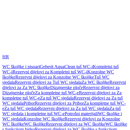
HR
WC školjke i pisoari
Geberit AquaClean tuš WC-i
Kompletni tuš
WC-i
Rezervni dijelovi za Kompletni tuš WC-i
Konzolne WC
školjke
Rezervni dijelovi za Konzolne WC školjke
Tuš WC
sjedala
Rezervni dijelovi za Tuš WC sjedala
Za WC školjke
Rezervni
dijelovi za Za WC školjke
Dizajnerske ploče
Rezervni dijelovi za
Dizajnerske ploče
Za kompletne tuš WC-e
Rezervni dijelovi za Za
kompletne tuš WC-e
Za tuš WC sjedala
Rezervni dijelovi za Za tuš
WC sjedala
Pribor
Rezervni dijelovi za Pribor
Za kompletne tuš WC-
e
Za tuš WC sjedala
Rezervni dijelovi za Za tuš WC sjedala
Za tuš
WC sjedala i kompletne tuš WC-e
Potrošni materijali
WC školjke i
WC sjedala
Konzolne WC školjke
Rezervni dijelovi za Konzolne
WC školjke
WC školjke
Rezervni dijelovi za WC školjke
WC školjke
s funkcijom bidea
Rezervni dijelovi za WC školjke s funkcijom