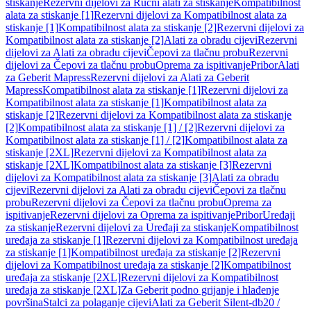
stiskanje
Rezervni dijelovi za Ručni alati za stiskanje
Kompatibilnost
alata za stiskanje [1]
Rezervni dijelovi za Kompatibilnost alata za
stiskanje [1]
Kompatibilnost alata za stiskanje [2]
Rezervni dijelovi za
Kompatibilnost alata za stiskanje [2]
Alati za obradu cijevi
Rezervni
dijelovi za Alati za obradu cijevi
Čepovi za tlačnu probu
Rezervni
dijelovi za Čepovi za tlačnu probu
Oprema za ispitivanje
Pribor
Alati
za Geberit Mapress
Rezervni dijelovi za Alati za Geberit
Mapress
Kompatibilnost alata za stiskanje [1]
Rezervni dijelovi za
Kompatibilnost alata za stiskanje [1]
Kompatibilnost alata za
stiskanje [2]
Rezervni dijelovi za Kompatibilnost alata za stiskanje
[2]
Kompatibilnost alata za stiskanje [1] / [2]
Rezervni dijelovi za
Kompatibilnost alata za stiskanje [1] / [2]
Kompatibilnost alata za
stiskanje [2XL]
Rezervni dijelovi za Kompatibilnost alata za
stiskanje [2XL]
Kompatibilnost alata za stiskanje [3]
Rezervni
dijelovi za Kompatibilnost alata za stiskanje [3]
Alati za obradu
cijevi
Rezervni dijelovi za Alati za obradu cijevi
Čepovi za tlačnu
probu
Rezervni dijelovi za Čepovi za tlačnu probu
Oprema za
ispitivanje
Rezervni dijelovi za Oprema za ispitivanje
Pribor
Uređaji
za stiskanje
Rezervni dijelovi za Uređaji za stiskanje
Kompatibilnost
uređaja za stiskanje [1]
Rezervni dijelovi za Kompatibilnost uređaja
za stiskanje [1]
Kompatibilnost uređaja za stiskanje [2]
Rezervni
dijelovi za Kompatibilnost uređaja za stiskanje [2]
Kompatibilnost
uređaja za stiskanje [2XL]
Rezervni dijelovi za Kompatibilnost
uređaja za stiskanje [2XL]
Za Geberit podno grijanje i hlađenje
površina
Stalci za polaganje cijevi
Alati za Geberit Silent-db20 /