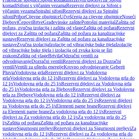
komadi
Sifoni s vijčanim vezama
Rezervni dijelovi za Sifoni s
vijčanim vezama
Spiralni sifoni
Rezervni dijelovi za Spiralni
sifoni
Pribor
Cijevne obujmice
Učvršćenja za cijevne obujmice
Noseći
žljebovi
Čepovi
Brtve
Građevinske zaštite
Potrošni materijal
Zaštita od
požara, zvučna izolacija i zaštita od vlage
Zaštita od požara
Rezervni
dijelovi za Zaštita od požara
Zaštita od požara za kanalizacijske
sustave
Rezervni dijelovi za Zaštita od požara za kanalizacijske
sustave
Zvučna izolacija
Izolacije od vibracijske buke tijela
Izolacije
od vibracijske buke tijela i izolacija od zvuka koja se širi
zrakom
Zaštita od vlage
Brtvila
Odzračni ventili za
odvodnjavanje
Dozračni ventili
Rezervni dijelovi za Dozračni
ventili
Ventili za uštedu energije
Krovno odvodnjavanje Geberit
Pluvia
Vodolovna grla
Rezervni dijelovi za Vodolovna
grla
Vodolovna grla do 12 l/s
Rezervni dijelovi za Vodolovna grla do
12 l/s
Vodolovna grla do 25 l/s
Rezervni dijelovi za Vodolovna grla
do 25 l/s
Vodolovna grla za žljebove
Rezervni dijelovi za Vodolovna
grla za žljebove
Vodolovna grla do 12 l/s
Rezervni dijelovi za
Vodolovna grla do 12 l/s
Vodolovna grla do 25 l/s
Rezervni dijelovi
za Vodolovna grla do 25 l/s
Elementi parne brane
Rezervni dijelovi
za Elementi parne brane
Za vodolovna grla do 12 l/s
Rezervni
dijelovi za Za vodolovna grla do 12 l/s
Za vodolovna grla do 25
l/s
Zaštita od požara
Zaštita od požara za kanalizacijske
sustave
Sigurnosni preljevi
Rezervni dijelovi za Sigurnosni preljevi
Za
vodolovna grla do 12 l/s
Rezervni dijelovi za Za vodolovna grla do