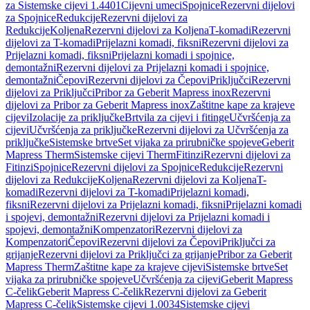
za Sistemske cijevi 1.4401
Cijevni umeci
Spojnice
Rezervni dijelovi
za Spojnice
Redukcije
Rezervni dijelovi za
Redukcije
Koljena
Rezervni dijelovi za Koljena
T-komadi
Rezervni
dijelovi za T-komadi
Prijelazni komadi, fiksni
Rezervni dijelovi za
Prijelazni komadi, fiksni
Prijelazni komadi i spojnice,
demontažni
Rezervni dijelovi za Prijelazni komadi i spojnice,
demontažni
Čepovi
Rezervni dijelovi za Čepovi
Priključci
Rezervni
dijelovi za Priključci
Pribor za Geberit Mapress inox
Rezervni
dijelovi za Pribor za Geberit Mapress inox
Zaštitne kape za krajeve
cijevi
Izolacije za priključke
Brtvila za cijevi i fitinge
Učvršćenja za
cijevi
Učvršćenja za priključke
Rezervni dijelovi za Učvršćenja za
priključke
Sistemske brtve
Set vijaka za prirubničke spojeve
Geberit
Mapress Therm
Sistemske cijevi Therm
Fitinzi
Rezervni dijelovi za
Fitinzi
Spojnice
Rezervni dijelovi za Spojnice
Redukcije
Rezervni
dijelovi za Redukcije
Koljena
Rezervni dijelovi za Koljena
T-
komadi
Rezervni dijelovi za T-komadi
Prijelazni komadi,
fiksni
Rezervni dijelovi za Prijelazni komadi, fiksni
Prijelazni komadi
i spojevi, demontažni
Rezervni dijelovi za Prijelazni komadi i
spojevi, demontažni
Kompenzatori
Rezervni dijelovi za
Kompenzatori
Čepovi
Rezervni dijelovi za Čepovi
Priključci za
grijanje
Rezervni dijelovi za Priključci za grijanje
Pribor za Geberit
Mapress Therm
Zaštitne kape za krajeve cijevi
Sistemske brtve
Set
vijaka za prirubničke spojeve
Učvršćenja za cijevi
Geberit Mapress
C-čelik
Geberit Mapress C-čelik
Rezervni dijelovi za Geberit
Mapress C-čelik
Sistemske cijevi 1.0034
Sistemske cijevi