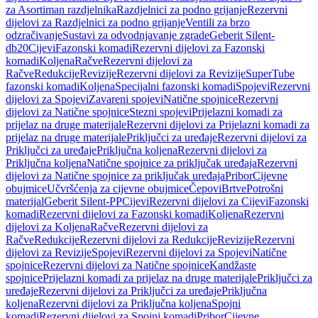
za Asortiman razdjelnika
Razdjelnici za podno grijanje
Rezervni
dijelovi za Razdjelnici za podno grijanje
Ventili za brzo
odzračivanje
Sustavi za odvodnjavanje zgrade
Geberit Silent-
db20
Cijevi
Fazonski komadi
Rezervni dijelovi za Fazonski
komadi
Koljena
Račve
Rezervni dijelovi za
Račve
Redukcije
Revizije
Rezervni dijelovi za Revizije
SuperTube
fazonski komadi
Koljena
Specijalni fazonski komadi
Spojevi
Rezervni
dijelovi za Spojevi
Zavareni spojevi
Natične spojnice
Rezervni
dijelovi za Natične spojnice
Stezni spojevi
Prijelazni komadi za
prijelaz na druge materijale
Rezervni dijelovi za Prijelazni komadi za
prijelaz na druge materijale
Priključci za uređaje
Rezervni dijelovi za
Priključci za uređaje
Priključna koljena
Rezervni dijelovi za
Priključna koljena
Natične spojnice za priključak uređaja
Rezervni
dijelovi za Natične spojnice za priključak uređaja
Pribor
Cijevne
obujmice
Učvršćenja za cijevne obujmice
Čepovi
Brtve
Potrošni
materijal
Geberit Silent-PP
Cijevi
Rezervni dijelovi za Cijevi
Fazonski
komadi
Rezervni dijelovi za Fazonski komadi
Koljena
Rezervni
dijelovi za Koljena
Račve
Rezervni dijelovi za
Račve
Redukcije
Rezervni dijelovi za Redukcije
Revizije
Rezervni
dijelovi za Revizije
Spojevi
Rezervni dijelovi za Spojevi
Natične
spojnice
Rezervni dijelovi za Natične spojnice
Kandžaste
spojnice
Prijelazni komadi za prijelaz na druge materijale
Priključci za
uređaje
Rezervni dijelovi za Priključci za uređaje
Priključna
koljena
Rezervni dijelovi za Priključna koljena
Spojni
komadi
Rezervni dijelovi za Spojni komadi
Pribor
Cijevne