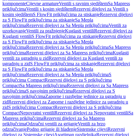
komponente
Cijevne armature
Ventili s ravnim sjedištem
Sa Mapress
priključcima
Ventili s kosim sjedištem
Rezervni dijelovi za Ventili s
kosim sjedištem
S FlowFit priključcima za stiskanje
Rezervni dijelovi
za S FlowFit priključcima za stiskanje
Sa Mepla
priključcima
Rezervni dijelovi za Sa Mepla priključcima
Ventili za
uzorkovanje
Ventili za pražnjenje
Kuglasti ventili
Rezervni dijelovi za
Kuglasti ventili
S FlowFit priključcima za stiskanje
Rezervni dijelovi
za S FlowFit priključcima za stiskanje
Sa Mepla
priključcima
Rezervni dijelovi za Sa Mepla priključcima
Sa Mapress
priključcima
Rezervni dijelovi za Sa Mapress priključcima
Kuglasti
ventili za ugradnju u zid
Rezervni dijelovi za Kuglasti ventili za
ugradnju u zid
S FlowFit priključcima za stiskanje
Rezervni dijelovi
za S FlowFit priključcima za stiskanje
Sa Mepla
priključcima
Rezervni dijelovi za Sa Mepla priključcima
S
priključcima Compact
Rezervni dijelovi za S priključcima
Compact
Sa Mapress priključcima
Rezervni dijelovi za Sa Mapress
priključcima
S navojnim priključcima
Rezervni dijelovi za S
navojnim priključcima
Zaporne i razdjelne jedinice za ugradnju u
zid
Rezervni dijelovi za Zaporne i razdjelne jedinice za ugradnju u
zid
S priključcima Compact
Rezervni dijelovi za S priključcima
Compact
Nepovratni ventili
Rezervni dijelovi za Nepovratni ventili
Sa
Mapress priključcima
Rezervni dijelovi za Sa Mapress
priključcima
Odzračni ventili za grijanje
Ventili za brzo
odzračivanje
Podno grijanje ili hlađenje
Sistemske cijevi
Rezervni
dijelovi za Sistemske cijevi
Asortiman razdjelnika
Rezervni dijelovi