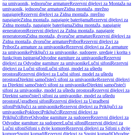
na umivaonik, jednoručne armature
Rezervni dijelovi za Montaža na
umivaonik, jednoručne armature
Zidna montaža, mrežno
napajanje
Rezervni dijelovi za Zidna montaža, mrežno
napajanje
Zidna montaža, napajanje baterijama
Rezervni dijelovi za
Zidna montaža, napajanje baterijama
Zidna montaža, napajanje
generatorom
Rezervni dijelovi za Zidna montaža, napajanje
generatorom
Zidna montaža, dvoručne armature
Rezervni dijelovi za
Zidna montaža, dvoručne armature
Pribor
Rezervni dijelovi za
Pribor
Za armature za umivaonike
Rezervni dijelovi za Za armature
za umivaonike
Priključci za umivaonike, sudopere, uređaje i korita s
funkcijom ispiranja
Odvodne garniture za umivaonike
Rezervni
dijelovi za Odvodne garniture za umivaonike
Lučni sifoni
Rezervni
dijelovi za Lučni sifoni
Lučni sifoni, model za uštedu
prostora
Rezervni dijelovi za Lučni sifoni, model za uštedu
prostora
Direktni samočisteći sifoni za umivaonike
Rezervni dijelovi
za Direktni samočisteći sifoni za umivaonike
Direktni samočisteći
sifoni za umivaonike, model za uštedu prostora
Rezervni dijelovi za
Direktni samočisteći sifoni za umivaonike, model za uštedu
prostora
Ugradbeni sifoni
Rezervni dijelovi za Ugradbeni
sifoni
Priključci za umivaonike
Rezervni dijelovi za Priključci za
umivaonike
Poklopci
Priključci
Rezervni dijelovi za
Priključci
Brtve
Odvodne garniture za sudopere
Rezervni dijelovi za
Odvodne garniture za sudopere
Lučni sifoni
Rezervni dijelovi za
Lučni sifoni
Sifoni s dvije komore
Rezervni dijelovi za Sifoni s dvije
komore
Spojni komadi
Rezervni dijelovi za Spojni komadi
Odvodne