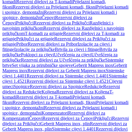
komadi
Rezervni dijelovi za T-komadi
Prijelazni komadi,
fiksni
Rezervni dijelovi za Prijelazni komadi, fiksni
Prijelazni komadi
i spojnice, demontažni
Rezervni dijelovi za Prijelazni komadi i
spojnice, demontažni
Čepovi
Rezervni dijelovi za
Čepovi
Priključci
Rezervni dijelovi za Priključci
Razdjelnici s
navojnim priključkom
Rezervni dijelovi za Razdjelnici s navojnim
priključkom
T-komadi za grijanje
Rezervni dijelovi za T-komadi za
grijanje
Priključci za grijanje
Rezervni dijelovi za Priključci za
grijanje
Pribor
Rezervni dijelovi za Pribor
Izolacije za cijevi i
fitinge
Izolacije za priključke
Brtvila za cijevi i fitinge
Brtvila za
priključke
Poklopci za cijevi
Učvršćenja za cijevi
Učvršćenja za
priključke
Rezervni dijelovi za Učvršćenja za priključke
Sistemske
brtve
Set vijaka za prirubničke spojeve
Geberit Mapress inox
Geberit
Mapress inox
Rezervni dijelovi za Geberit Mapress inox
Sistemske
cijevi 1.4401
Rezervni dijelovi za Sistemske cijevi 1.4401
Sistemske
cijevi 1.4521
Rezervni dijelovi za Sistemske cijevi 1.4521
Cijevni
umeci
Spojnice
Rezervni dijelovi za Spojnice
Redukcije
Rezervni
dijelovi za Redukcije
Koljena
Rezervni dijelovi za Koljena
T-
komadi
Rezervni dijelovi za T-komadi
Prijelazni komadi,
fiksni
Rezervni dijelovi za Prijelazni komadi, fiksni
Prijelazni komadi
i spojnice, demontažni
Rezervni dijelovi za Prijelazni komadi i
spojnice, demontažni
Kompenzatori
Rezervni dijelovi za
Kompenzatori
Čepovi
Rezervni dijelovi za Čepovi
Priključci
Rezervni
dijelovi za Priključci
Geberit Mapress inox, plin
Rezervni dijelovi za
Geberit Mapress inox, plin
Sistemske cijevi 1.4401
Rezervni dijelovi