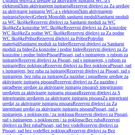
Ugradni setovi
Za uređaje za aktiviranje ispiranja WC-a s
elektroničkim aktiviranjem ispiranja
Rezervni dijelovi za Za uređaje
za aktiviranje ispiranja WC-a s elektroničkim aktiviranjem
ispiranja
Spojevi
Geberit Monolith sanitarni moduli
Sanitarni moduli
za WC školjke
Rezervni dijelovi za Sanitarni moduli za WC
školjke
Za konzolne WC školjke
Rezervni dijelovi za Za konzolne
WC školjke
Za podne WC školjke
Rezervni dijelovi za Za podne
WC školjke
Pribor
Rezervni dijelovi za Pribor
Potrošni
materijali
Sanitarni moduli za bidee
Rezervni dijelovi za Sanitarni
moduli za bidee
Za konzolne i podne bidee
Rezervni dijelovi za Za
konzolne i podne bidee
Pisoari
Pisoari, rad s ispiranjem, s rubom za
ispiranje
Rezervni dijelovi za Pisoari, rad s ispiranjem, s rubom za
ispiranje
Bez poklopca
Rezervni dijelovi za Bez poklopca
Pisoari, rad
s ispiranjem, bez ruba za ispiranje
Rezervni dijelovi za Pisoari, rad s
ispiranjem, bez ruba za ispiranje
Za nazidne i ugradbene uređaje za
aktiviranje ispiranja pisoara
Rezervni dijelovi za Za nazidne i
ugradbene uređaje za aktiviranje ispiranja pisoara
S integriranim
uređajem za aktiviranje ispiranja pisoara
Rezervni dijelovi za S
integriranim uređajem za aktiviranje ispiranja pisoara
Za integrirani
uređaj za aktiviranje ispiranja pisoara
Rezervni dijelovi za Za
integrirani uređaj za aktiviranje ispiranja pisoara
Pisoari, rad s
ispiranjem, s poklopcem / za poklopac
Rezervni dijelovi za Pisoari,
rad s ispiranjem, s poklopcem / za poklopac
Bez ruba
Rezervni
dijelovi za Bez ruba
Pisoari, rad bez vode
Rezervni dijelovi za
Pisoari, rad bez vode
Bez poklopca
Rezervni dijelovi za Bez