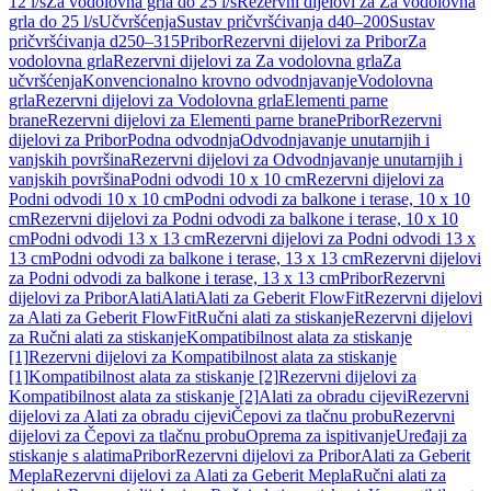
12 l/s
Za vodolovna grla do 25 l/s
Rezervni dijelovi za Za vodolovna
grla do 25 l/s
Učvršćenja
Sustav pričvršćivanja d40–200
Sustav
pričvršćivanja d250–315
Pribor
Rezervni dijelovi za Pribor
Za
vodolovna grla
Rezervni dijelovi za Za vodolovna grla
Za
učvršćenja
Konvencionalno krovno odvodnjavanje
Vodolovna
grla
Rezervni dijelovi za Vodolovna grla
Elementi parne
brane
Rezervni dijelovi za Elementi parne brane
Pribor
Rezervni
dijelovi za Pribor
Podna odvodnja
Odvodnjavanje unutarnjih i
vanjskih površina
Rezervni dijelovi za Odvodnjavanje unutarnjih i
vanjskih površina
Podni odvodi 10 x 10 cm
Rezervni dijelovi za
Podni odvodi 10 x 10 cm
Podni odvodi za balkone i terase, 10 x 10
cm
Rezervni dijelovi za Podni odvodi za balkone i terase, 10 x 10
cm
Podni odvodi 13 x 13 cm
Rezervni dijelovi za Podni odvodi 13 x
13 cm
Podni odvodi za balkone i terase, 13 x 13 cm
Rezervni dijelovi
za Podni odvodi za balkone i terase, 13 x 13 cm
Pribor
Rezervni
dijelovi za Pribor
Alati
Alati
Alati za Geberit FlowFit
Rezervni dijelovi
za Alati za Geberit FlowFit
Ručni alati za stiskanje
Rezervni dijelovi
za Ručni alati za stiskanje
Kompatibilnost alata za stiskanje
[1]
Rezervni dijelovi za Kompatibilnost alata za stiskanje
[1]
Kompatibilnost alata za stiskanje [2]
Rezervni dijelovi za
Kompatibilnost alata za stiskanje [2]
Alati za obradu cijevi
Rezervni
dijelovi za Alati za obradu cijevi
Čepovi za tlačnu probu
Rezervni
dijelovi za Čepovi za tlačnu probu
Oprema za ispitivanje
Uređaji za
stiskanje s alatima
Pribor
Rezervni dijelovi za Pribor
Alati za Geberit
Mepla
Rezervni dijelovi za Alati za Geberit Mepla
Ručni alati za