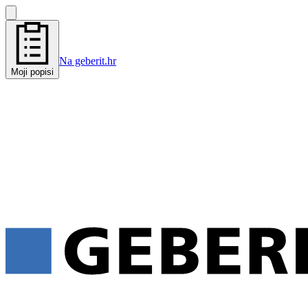
Na geberit.hr
Moji popisi