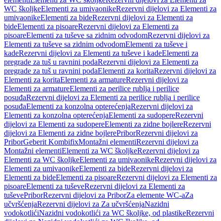
WC školjke
Elementi za umivaonike
Rezervni dijelovi za Elementi za
umivaonike
Elementi za bide
Rezervni dijelovi za Elementi za
bide
Elementi za pisoare
Rezervni dijelovi za Elementi za
pisoare
Elementi za tuševe sa zidnim odvodom
Rezervni dijelovi za
Elementi za tuševe sa zidnim odvodom
Elementi za tuševe i
kade
Rezervni dijelovi za Elementi za tuševe i kade
Elementi za
pregrade za tuš u ravnini poda
Rezervni dijelovi za Elementi za
pregrade za tuš u ravnini poda
Elementi za korita
Rezervni dijelovi za
Elementi za korita
Elementi za armature
Rezervni dijelovi za
Elementi za armature
Elementi za perilice rublja i perilice
posuđa
Rezervni dijelovi za Elementi za perilice rublja i perilice
posuđa
Elementi za konzolna opterećenja
Rezervni dijelovi za
Elementi za konzolna opterećenja
Elementi za sudopere
Rezervni
dijelovi za Elementi za sudopere
Elementi za zidne bojlere
Rezervni
dijelovi za Elementi za zidne bojlere
Pribor
Rezervni dijelovi za
Pribor
Geberit Kombifix
Montažni elementi
Rezervni dijelovi za
Montažni elementi
Elementi za WC školjke
Rezervni dijelovi za
Elementi za WC školjke
Elementi za umivaonike
Rezervni dijelovi za
Elementi za umivaonike
Elementi za bide
Rezervni dijelovi za
Elementi za bide
Elementi za pisoare
Rezervni dijelovi za Elementi za
pisoare
Elementi za tuševe
Rezervni dijelovi za Elementi za
tuševe
Pribor
Rezervni dijelovi za Pribor
Za elemente WC-a
Za
učvršćenja
Rezervni dijelovi za Za učvršćenja
Nazidni
vodokotlići
Nazidni vodokotlići za WC školjke, od plastike
Rezervni