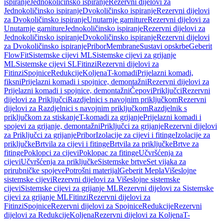
ispiranje
Jednokoličinsko ispiranje
Rezervni dijelovi za
Jednokoličinsko ispiranje
Dvokoličinsko ispiranje
Rezervni dijelovi
za Dvokoličinsko ispiranje
Unutarnje garniture
Rezervni dijelovi za
Unutarnje garniture
Jednokoličinsko ispiranje
Rezervni dijelovi za
Jednokoličinsko ispiranje
Dvokoličinsko ispiranje
Rezervni dijelovi
za Dvokoličinsko ispiranje
Pribor
Membrane
Sustavi opskrbe
Geberit
FlowFit
Sistemske cijevi ML
Sistemske cijevi za grijanje
ML
Sistemske cijevi SL
Fitinzi
Rezervni dijelovi za
Fitinzi
Spojnice
Redukcije
Koljena
T-komadi
Prijelazni komadi,
fiksni
Prijelazni komadi i spojnice, demontažni
Rezervni dijelovi za
Prijelazni komadi i spojnice, demontažni
Čepovi
Priključci
Rezervni
dijelovi za Priključci
Razdjelnici s navojnim priključkom
Rezervni
dijelovi za Razdjelnici s navojnim priključkom
Razdjelnik s
priključkom za stiskanje
T-komadi za grijanje
Prijelazni komadi i
spojevi za grijanje, demontažni
Priključci za grijanje
Rezervni dijelovi
za Priključci za grijanje
Pribor
Izolacije za cijevi i fitinge
Izolacije za
priključke
Brtvila za cijevi i fitinge
Brtvila za priključke
Brtve za
fitinge
Poklopci za cijevi
Poklopac za fitinge
Učvršćenja za
cijevi
Učvršćenja za priključke
Sistemske brtve
Set vijaka za
prirubničke spojeve
Potrošni materijal
Geberit Mepla
Višeslojne
sistemske cijevi
Rezervni dijelovi za Višeslojne sistemske
cijevi
Sistemske cijevi za grijanje ML
Rezervni dijelovi za Sistemske
cijevi za grijanje ML
Fitinzi
Rezervni dijelovi za
Fitinzi
Spojnice
Rezervni dijelovi za Spojnice
Redukcije
Rezervni
dijelovi za Redukcije
Koljena
Rezervni dijelovi za Koljena
T-