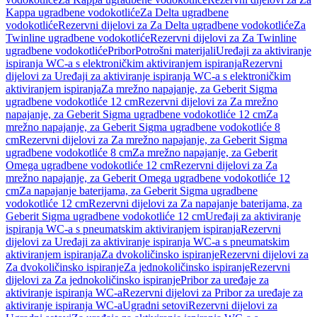
Kappa ugradbene vodokotliće
Za Delta ugradbene
vodokotliće
Rezervni dijelovi za Za Delta ugradbene vodokotliće
Za
Twinline ugradbene vodokotliće
Rezervni dijelovi za Za Twinline
ugradbene vodokotliće
Pribor
Potrošni materijali
Uređaji za aktiviranje
ispiranja WC-a s elektroničkim aktiviranjem ispiranja
Rezervni
dijelovi za Uređaji za aktiviranje ispiranja WC-a s elektroničkim
aktiviranjem ispiranja
Za mrežno napajanje, za Geberit Sigma
ugradbene vodokotliće 12 cm
Rezervni dijelovi za Za mrežno
napajanje, za Geberit Sigma ugradbene vodokotliće 12 cm
Za
mrežno napajanje, za Geberit Sigma ugradbene vodokotliće 8
cm
Rezervni dijelovi za Za mrežno napajanje, za Geberit Sigma
ugradbene vodokotliće 8 cm
Za mrežno napajanje, za Geberit
Omega ugradbene vodokotliće 12 cm
Rezervni dijelovi za Za
mrežno napajanje, za Geberit Omega ugradbene vodokotliće 12
cm
Za napajanje baterijama, za Geberit Sigma ugradbene
vodokotliće 12 cm
Rezervni dijelovi za Za napajanje baterijama, za
Geberit Sigma ugradbene vodokotliće 12 cm
Uređaji za aktiviranje
ispiranja WC-a s pneumatskim aktiviranjem ispiranja
Rezervni
dijelovi za Uređaji za aktiviranje ispiranja WC-a s pneumatskim
aktiviranjem ispiranja
Za dvokoličinsko ispiranje
Rezervni dijelovi za
Za dvokoličinsko ispiranje
Za jednokoličinsko ispiranje
Rezervni
dijelovi za Za jednokoličinsko ispiranje
Pribor za uređaje za
aktiviranje ispiranja WC-a
Rezervni dijelovi za Pribor za uređaje za
aktiviranje ispiranja WC-a
Ugradni setovi
Rezervni dijelovi za