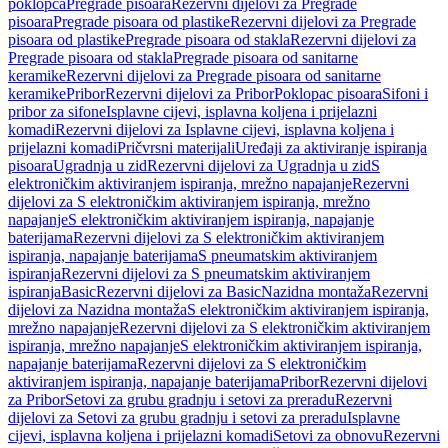
poklopca
Pregrade pisoara
Rezervni dijelovi za Pregrade
pisoara
Pregrade pisoara od plastike
Rezervni dijelovi za Pregrade
pisoara od plastike
Pregrade pisoara od stakla
Rezervni dijelovi za
Pregrade pisoara od stakla
Pregrade pisoara od sanitarne
keramike
Rezervni dijelovi za Pregrade pisoara od sanitarne
keramike
Pribor
Rezervni dijelovi za Pribor
Poklopac pisoara
Sifoni i
pribor za sifone
Isplavne cijevi, isplavna koljena i prijelazni
komadi
Rezervni dijelovi za Isplavne cijevi, isplavna koljena i
prijelazni komadi
Pričvrsni materijali
Uređaji za aktiviranje ispiranja
pisoara
Ugradnja u zid
Rezervni dijelovi za Ugradnja u zid
S
elektroničkim aktiviranjem ispiranja, mrežno napajanje
Rezervni
dijelovi za S elektroničkim aktiviranjem ispiranja, mrežno
napajanje
S elektroničkim aktiviranjem ispiranja, napajanje
baterijama
Rezervni dijelovi za S elektroničkim aktiviranjem
ispiranja, napajanje baterijama
S pneumatskim aktiviranjem
ispiranja
Rezervni dijelovi za S pneumatskim aktiviranjem
ispiranja
Basic
Rezervni dijelovi za Basic
Nazidna montaža
Rezervni
dijelovi za Nazidna montaža
S elektroničkim aktiviranjem ispiranja,
mrežno napajanje
Rezervni dijelovi za S elektroničkim aktiviranjem
ispiranja, mrežno napajanje
S elektroničkim aktiviranjem ispiranja,
napajanje baterijama
Rezervni dijelovi za S elektroničkim
aktiviranjem ispiranja, napajanje baterijama
Pribor
Rezervni dijelovi
za Pribor
Setovi za grubu gradnju i setovi za preradu
Rezervni
dijelovi za Setovi za grubu gradnju i setovi za preradu
Isplavne
cijevi, isplavna koljena i prijelazni komadi
Setovi za obnovu
Rezervni