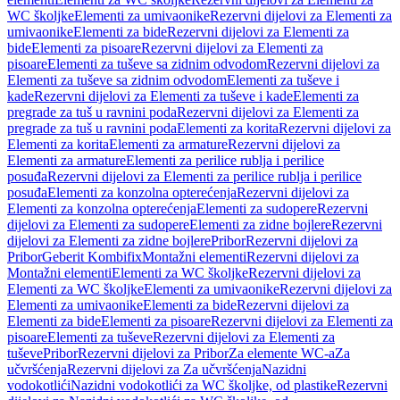
WC školjke
Elementi za umivaonike
Rezervni dijelovi za Elementi za
umivaonike
Elementi za bide
Rezervni dijelovi za Elementi za
bide
Elementi za pisoare
Rezervni dijelovi za Elementi za
pisoare
Elementi za tuševe sa zidnim odvodom
Rezervni dijelovi za
Elementi za tuševe sa zidnim odvodom
Elementi za tuševe i
kade
Rezervni dijelovi za Elementi za tuševe i kade
Elementi za
pregrade za tuš u ravnini poda
Rezervni dijelovi za Elementi za
pregrade za tuš u ravnini poda
Elementi za korita
Rezervni dijelovi za
Elementi za korita
Elementi za armature
Rezervni dijelovi za
Elementi za armature
Elementi za perilice rublja i perilice
posuđa
Rezervni dijelovi za Elementi za perilice rublja i perilice
posuđa
Elementi za konzolna opterećenja
Rezervni dijelovi za
Elementi za konzolna opterećenja
Elementi za sudopere
Rezervni
dijelovi za Elementi za sudopere
Elementi za zidne bojlere
Rezervni
dijelovi za Elementi za zidne bojlere
Pribor
Rezervni dijelovi za
Pribor
Geberit Kombifix
Montažni elementi
Rezervni dijelovi za
Montažni elementi
Elementi za WC školjke
Rezervni dijelovi za
Elementi za WC školjke
Elementi za umivaonike
Rezervni dijelovi za
Elementi za umivaonike
Elementi za bide
Rezervni dijelovi za
Elementi za bide
Elementi za pisoare
Rezervni dijelovi za Elementi za
pisoare
Elementi za tuševe
Rezervni dijelovi za Elementi za
tuševe
Pribor
Rezervni dijelovi za Pribor
Za elemente WC-a
Za
učvršćenja
Rezervni dijelovi za Za učvršćenja
Nazidni
vodokotlići
Nazidni vodokotlići za WC školjke, od plastike
Rezervni