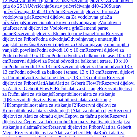
12 l/s
Za vodolovna grla do 25 l/s
Rezervni dijelovi za Za vodolovna
grla do 25 l/s
Učvršćenja
Sustav pričvršćivanja d40–200
Sustav
pričvršćivanja d250–315
Pribor
Rezervni dijelovi za Pribor
Za
vodolovna grla
Rezervni dijelovi za Za vodolovna grla
Za
učvršćenja
Konvencionalno krovno odvodnjavanje
Vodolovna
grla
Rezervni dijelovi za Vodolovna grla
Elementi parne
brane
Rezervni dijelovi za Elementi parne brane
Pribor
Rezervni
dijelovi za Pribor
Podna odvodnja
Odvodnjavanje unutarnjih i
vanjskih površina
Rezervni dijelovi za Odvodnjavanje unutarnjih i
vanjskih površina
Podni odvodi 10 x 10 cm
Rezervni dijelovi za
Podni odvodi 10 x 10 cm
Podni odvodi za balkone i terase, 10 x 10
cm
Rezervni dijelovi za Podni odvodi za balkone i terase, 10 x 10
cm
Podni odvodi 13 x 13 cm
Rezervni dijelovi za Podni odvodi 13 x
13 cm
Podni odvodi za balkone i terase, 13 x 13 cm
Rezervni dijelovi
za Podni odvodi za balkone i terase, 13 x 13 cm
Pribor
Rezervni
dijelovi za Pribor
Alati
Alati
Alati za Geberit FlowFit
Rezervni dijelovi
za Alati za Geberit FlowFit
Ručni alati za stiskanje
Rezervni dijelovi
za Ručni alati za stiskanje
Kompatibilnost alata za stiskanje
[1]
Rezervni dijelovi za Kompatibilnost alata za stiskanje
[1]
Kompatibilnost alata za stiskanje [2]
Rezervni dijelovi za
Kompatibilnost alata za stiskanje [2]
Alati za obradu cijevi
Rezervni
dijelovi za Alati za obradu cijevi
Čepovi za tlačnu probu
Rezervni
dijelovi za Čepovi za tlačnu probu
Oprema za ispitivanje
Uređaji za
stiskanje s alatima
Pribor
Rezervni dijelovi za Pribor
Alati za Geberit
Mepla
Rezervni dijelovi za Alati za Geberit Mepla
Ručni alati za