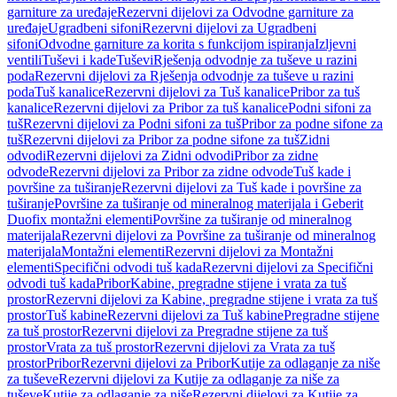
garniture za uređaje
Rezervni dijelovi za Odvodne garniture za
uređaje
Ugradbeni sifoni
Rezervni dijelovi za Ugradbeni
sifoni
Odvodne garniture za korita s funkcijom ispiranja
Izljevni
ventili
Tuševi i kade
Tuševi
Rješenja odvodnje za tuševe u razini
poda
Rezervni dijelovi za Rješenja odvodnje za tuševe u razini
poda
Tuš kanalice
Rezervni dijelovi za Tuš kanalice
Pribor za tuš
kanalice
Rezervni dijelovi za Pribor za tuš kanalice
Podni sifoni za
tuš
Rezervni dijelovi za Podni sifoni za tuš
Pribor za podne sifone za
tuš
Rezervni dijelovi za Pribor za podne sifone za tuš
Zidni
odvodi
Rezervni dijelovi za Zidni odvodi
Pribor za zidne
odvode
Rezervni dijelovi za Pribor za zidne odvode
Tuš kade i
površine za tuširanje
Rezervni dijelovi za Tuš kade i površine za
tuširanje
Površine za tuširanje od mineralnog materijala i Geberit
Duofix montažni elementi
Površine za tuširanje od mineralnog
materijala
Rezervni dijelovi za Površine za tuširanje od mineralnog
materijala
Montažni elementi
Rezervni dijelovi za Montažni
elementi
Specifični odvodi tuš kada
Rezervni dijelovi za Specifični
odvodi tuš kada
Pribor
Kabine, pregradne stijene i vrata za tuš
prostor
Rezervni dijelovi za Kabine, pregradne stijene i vrata za tuš
prostor
Tuš kabine
Rezervni dijelovi za Tuš kabine
Pregradne stijene
za tuš prostor
Rezervni dijelovi za Pregradne stijene za tuš
prostor
Vrata za tuš prostor
Rezervni dijelovi za Vrata za tuš
prostor
Pribor
Rezervni dijelovi za Pribor
Kutije za odlaganje za niše
za tuševe
Rezervni dijelovi za Kutije za odlaganje za niše za
tuševe
Kutije za odlaganje za niše
Rezervni dijelovi za Kutije za