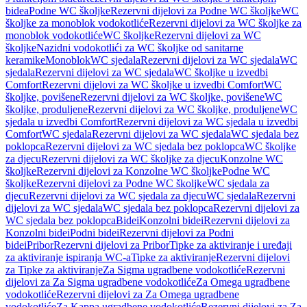
bidea
Podne WC školjke
Rezervni dijelovi za Podne WC školjke
WC
školjke za monoblok vodokotliće
Rezervni dijelovi za WC školjke za
monoblok vodokotliće
WC školjke
Rezervni dijelovi za WC
školjke
Nazidni vodokotlići za WC školjke od sanitarne
keramike
Monoblok
WC sjedala
Rezervni dijelovi za WC sjedala
WC
sjedala
Rezervni dijelovi za WC sjedala
WC školjke u izvedbi
Comfort
Rezervni dijelovi za WC školjke u izvedbi Comfort
WC
školjke, povišene
Rezervni dijelovi za WC školjke, povišene
WC
školjke, produljene
Rezervni dijelovi za WC školjke, produljene
WC
sjedala u izvedbi Comfort
Rezervni dijelovi za WC sjedala u izvedbi
Comfort
WC sjedala
Rezervni dijelovi za WC sjedala
WC sjedala bez
poklopca
Rezervni dijelovi za WC sjedala bez poklopca
WC školjke
za djecu
Rezervni dijelovi za WC školjke za djecu
Konzolne WC
školjke
Rezervni dijelovi za Konzolne WC školjke
Podne WC
školjke
Rezervni dijelovi za Podne WC školjke
WC sjedala za
djecu
Rezervni dijelovi za WC sjedala za djecu
WC sjedala
Rezervni
dijelovi za WC sjedala
WC sjedala bez poklopca
Rezervni dijelovi za
WC sjedala bez poklopca
Bidei
Konzolni bidei
Rezervni dijelovi za
Konzolni bidei
Podni bidei
Rezervni dijelovi za Podni
bidei
Pribor
Rezervni dijelovi za Pribor
Tipke za aktiviranje i uređaji
za aktiviranje ispiranja WC-a
Tipke za aktiviranje
Rezervni dijelovi
za Tipke za aktiviranje
Za Sigma ugradbene vodokotliće
Rezervni
dijelovi za Za Sigma ugradbene vodokotliće
Za Omega ugradbene
vodokotliće
Rezervni dijelovi za Za Omega ugradbene
vodokotliće
Za Kappa ugradbene vodokotliće
Rezervni dijelovi za Za