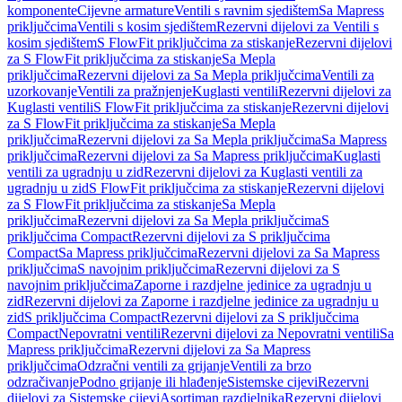
komponente
Cijevne armature
Ventili s ravnim sjedištem
Sa Mapress
priključcima
Ventili s kosim sjedištem
Rezervni dijelovi za Ventili s
kosim sjedištem
S FlowFit priključcima za stiskanje
Rezervni dijelovi
za S FlowFit priključcima za stiskanje
Sa Mepla
priključcima
Rezervni dijelovi za Sa Mepla priključcima
Ventili za
uzorkovanje
Ventili za pražnjenje
Kuglasti ventili
Rezervni dijelovi za
Kuglasti ventili
S FlowFit priključcima za stiskanje
Rezervni dijelovi
za S FlowFit priključcima za stiskanje
Sa Mepla
priključcima
Rezervni dijelovi za Sa Mepla priključcima
Sa Mapress
priključcima
Rezervni dijelovi za Sa Mapress priključcima
Kuglasti
ventili za ugradnju u zid
Rezervni dijelovi za Kuglasti ventili za
ugradnju u zid
S FlowFit priključcima za stiskanje
Rezervni dijelovi
za S FlowFit priključcima za stiskanje
Sa Mepla
priključcima
Rezervni dijelovi za Sa Mepla priključcima
S
priključcima Compact
Rezervni dijelovi za S priključcima
Compact
Sa Mapress priključcima
Rezervni dijelovi za Sa Mapress
priključcima
S navojnim priključcima
Rezervni dijelovi za S
navojnim priključcima
Zaporne i razdjelne jedinice za ugradnju u
zid
Rezervni dijelovi za Zaporne i razdjelne jedinice za ugradnju u
zid
S priključcima Compact
Rezervni dijelovi za S priključcima
Compact
Nepovratni ventili
Rezervni dijelovi za Nepovratni ventili
Sa
Mapress priključcima
Rezervni dijelovi za Sa Mapress
priključcima
Odzračni ventili za grijanje
Ventili za brzo
odzračivanje
Podno grijanje ili hlađenje
Sistemske cijevi
Rezervni
dijelovi za Sistemske cijevi
Asortiman razdjelnika
Rezervni dijelovi