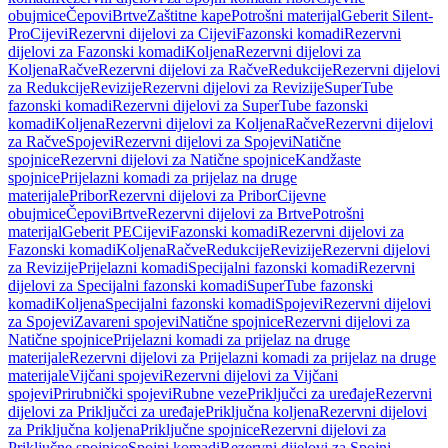
obujmice
Čepovi
Brtve
Zaštitne kape
Potrošni materijal
Geberit Silent-
Pro
Cijevi
Rezervni dijelovi za Cijevi
Fazonski komadi
Rezervni
dijelovi za Fazonski komadi
Koljena
Rezervni dijelovi za
Koljena
Račve
Rezervni dijelovi za Račve
Redukcije
Rezervni dijelovi
za Redukcije
Revizije
Rezervni dijelovi za Revizije
SuperTube
fazonski komadi
Rezervni dijelovi za SuperTube fazonski
komadi
Koljena
Rezervni dijelovi za Koljena
Račve
Rezervni dijelovi
za Račve
Spojevi
Rezervni dijelovi za Spojevi
Natične
spojnice
Rezervni dijelovi za Natične spojnice
Kandžaste
spojnice
Prijelazni komadi za prijelaz na druge
materijale
Pribor
Rezervni dijelovi za Pribor
Cijevne
obujmice
Čepovi
Brtve
Rezervni dijelovi za Brtve
Potrošni
materijal
Geberit PE
Cijevi
Fazonski komadi
Rezervni dijelovi za
Fazonski komadi
Koljena
Račve
Redukcije
Revizije
Rezervni dijelovi
za Revizije
Prijelazni komadi
Specijalni fazonski komadi
Rezervni
dijelovi za Specijalni fazonski komadi
SuperTube fazonski
komadi
Koljena
Specijalni fazonski komadi
Spojevi
Rezervni dijelovi
za Spojevi
Zavareni spojevi
Natične spojnice
Rezervni dijelovi za
Natične spojnice
Prijelazni komadi za prijelaz na druge
materijale
Rezervni dijelovi za Prijelazni komadi za prijelaz na druge
materijale
Vijčani spojevi
Rezervni dijelovi za Vijčani
spojevi
Prirubnički spojevi
Rubne veze
Priključci za uređaje
Rezervni
dijelovi za Priključci za uređaje
Priključna koljena
Rezervni dijelovi
za Priključna koljena
Priključne spojnice
Rezervni dijelovi za
Priključne spojnice
Spojni komadi
Rezervni dijelovi za Spojni