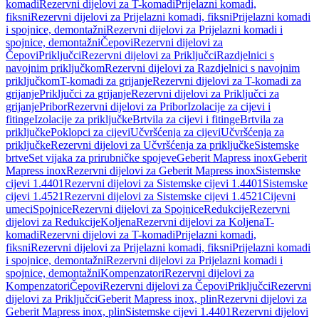
komadi
Rezervni dijelovi za T-komadi
Prijelazni komadi,
fiksni
Rezervni dijelovi za Prijelazni komadi, fiksni
Prijelazni komadi
i spojnice, demontažni
Rezervni dijelovi za Prijelazni komadi i
spojnice, demontažni
Čepovi
Rezervni dijelovi za
Čepovi
Priključci
Rezervni dijelovi za Priključci
Razdjelnici s
navojnim priključkom
Rezervni dijelovi za Razdjelnici s navojnim
priključkom
T-komadi za grijanje
Rezervni dijelovi za T-komadi za
grijanje
Priključci za grijanje
Rezervni dijelovi za Priključci za
grijanje
Pribor
Rezervni dijelovi za Pribor
Izolacije za cijevi i
fitinge
Izolacije za priključke
Brtvila za cijevi i fitinge
Brtvila za
priključke
Poklopci za cijevi
Učvršćenja za cijevi
Učvršćenja za
priključke
Rezervni dijelovi za Učvršćenja za priključke
Sistemske
brtve
Set vijaka za prirubničke spojeve
Geberit Mapress inox
Geberit
Mapress inox
Rezervni dijelovi za Geberit Mapress inox
Sistemske
cijevi 1.4401
Rezervni dijelovi za Sistemske cijevi 1.4401
Sistemske
cijevi 1.4521
Rezervni dijelovi za Sistemske cijevi 1.4521
Cijevni
umeci
Spojnice
Rezervni dijelovi za Spojnice
Redukcije
Rezervni
dijelovi za Redukcije
Koljena
Rezervni dijelovi za Koljena
T-
komadi
Rezervni dijelovi za T-komadi
Prijelazni komadi,
fiksni
Rezervni dijelovi za Prijelazni komadi, fiksni
Prijelazni komadi
i spojnice, demontažni
Rezervni dijelovi za Prijelazni komadi i
spojnice, demontažni
Kompenzatori
Rezervni dijelovi za
Kompenzatori
Čepovi
Rezervni dijelovi za Čepovi
Priključci
Rezervni
dijelovi za Priključci
Geberit Mapress inox, plin
Rezervni dijelovi za
Geberit Mapress inox, plin
Sistemske cijevi 1.4401
Rezervni dijelovi