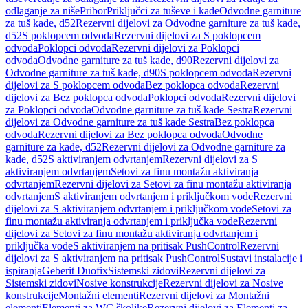
odlaganje za niše
Pribor
Priključci za tuševe i kade
Odvodne garniture
za tuš kade, d52
Rezervni dijelovi za Odvodne garniture za tuš kade,
d52
S poklopcem odvoda
Rezervni dijelovi za S poklopcem
odvoda
Poklopci odvoda
Rezervni dijelovi za Poklopci
odvoda
Odvodne garniture za tuš kade, d90
Rezervni dijelovi za
Odvodne garniture za tuš kade, d90
S poklopcem odvoda
Rezervni
dijelovi za S poklopcem odvoda
Bez poklopca odvoda
Rezervni
dijelovi za Bez poklopca odvoda
Poklopci odvoda
Rezervni dijelovi
za Poklopci odvoda
Odvodne garniture za tuš kade Sestra
Rezervni
dijelovi za Odvodne garniture za tuš kade Sestra
Bez poklopca
odvoda
Rezervni dijelovi za Bez poklopca odvoda
Odvodne
garniture za kade, d52
Rezervni dijelovi za Odvodne garniture za
kade, d52
S aktiviranjem odvrtanjem
Rezervni dijelovi za S
aktiviranjem odvrtanjem
Setovi za finu montažu aktiviranja
odvrtanjem
Rezervni dijelovi za Setovi za finu montažu aktiviranja
odvrtanjem
S aktiviranjem odvrtanjem i priključkom vode
Rezervni
dijelovi za S aktiviranjem odvrtanjem i priključkom vode
Setovi za
finu montažu aktiviranja odvrtanjem i priključka vode
Rezervni
dijelovi za Setovi za finu montažu aktiviranja odvrtanjem i
priključka vode
S aktiviranjem na pritisak PushControl
Rezervni
dijelovi za S aktiviranjem na pritisak PushControl
Sustavi instalacije i
ispiranja
Geberit Duofix
Sistemski zidovi
Rezervni dijelovi za
Sistemski zidovi
Nosive konstrukcije
Rezervni dijelovi za Nosive
konstrukcije
Montažni elementi
Rezervni dijelovi za Montažni
elementi
Elementi za WC školjke
Rezervni dijelovi za Elementi za