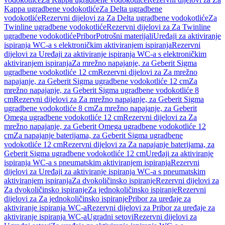
Kappa ugradbene vodokotliće
Za Delta ugradbene
vodokotliće
Rezervni dijelovi za Za Delta ugradbene vodokotliće
Za
Twinline ugradbene vodokotliće
Rezervni dijelovi za Za Twinline
ugradbene vodokotliće
Pribor
Potrošni materijali
Uređaji za aktiviranje
ispiranja WC-a s elektroničkim aktiviranjem ispiranja
Rezervni
dijelovi za Uređaji za aktiviranje ispiranja WC-a s elektroničkim
aktiviranjem ispiranja
Za mrežno napajanje, za Geberit Sigma
ugradbene vodokotliće 12 cm
Rezervni dijelovi za Za mrežno
napajanje, za Geberit Sigma ugradbene vodokotliće 12 cm
Za
mrežno napajanje, za Geberit Sigma ugradbene vodokotliće 8
cm
Rezervni dijelovi za Za mrežno napajanje, za Geberit Sigma
ugradbene vodokotliće 8 cm
Za mrežno napajanje, za Geberit
Omega ugradbene vodokotliće 12 cm
Rezervni dijelovi za Za
mrežno napajanje, za Geberit Omega ugradbene vodokotliće 12
cm
Za napajanje baterijama, za Geberit Sigma ugradbene
vodokotliće 12 cm
Rezervni dijelovi za Za napajanje baterijama, za
Geberit Sigma ugradbene vodokotliće 12 cm
Uređaji za aktiviranje
ispiranja WC-a s pneumatskim aktiviranjem ispiranja
Rezervni
dijelovi za Uređaji za aktiviranje ispiranja WC-a s pneumatskim
aktiviranjem ispiranja
Za dvokoličinsko ispiranje
Rezervni dijelovi za
Za dvokoličinsko ispiranje
Za jednokoličinsko ispiranje
Rezervni
dijelovi za Za jednokoličinsko ispiranje
Pribor za uređaje za
aktiviranje ispiranja WC-a
Rezervni dijelovi za Pribor za uređaje za
aktiviranje ispiranja WC-a
Ugradni setovi
Rezervni dijelovi za