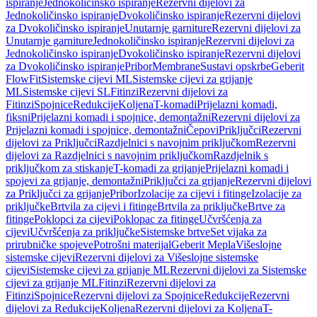
ispiranje
Jednokoličinsko ispiranje
Rezervni dijelovi za
Jednokoličinsko ispiranje
Dvokoličinsko ispiranje
Rezervni dijelovi
za Dvokoličinsko ispiranje
Unutarnje garniture
Rezervni dijelovi za
Unutarnje garniture
Jednokoličinsko ispiranje
Rezervni dijelovi za
Jednokoličinsko ispiranje
Dvokoličinsko ispiranje
Rezervni dijelovi
za Dvokoličinsko ispiranje
Pribor
Membrane
Sustavi opskrbe
Geberit
FlowFit
Sistemske cijevi ML
Sistemske cijevi za grijanje
ML
Sistemske cijevi SL
Fitinzi
Rezervni dijelovi za
Fitinzi
Spojnice
Redukcije
Koljena
T-komadi
Prijelazni komadi,
fiksni
Prijelazni komadi i spojnice, demontažni
Rezervni dijelovi za
Prijelazni komadi i spojnice, demontažni
Čepovi
Priključci
Rezervni
dijelovi za Priključci
Razdjelnici s navojnim priključkom
Rezervni
dijelovi za Razdjelnici s navojnim priključkom
Razdjelnik s
priključkom za stiskanje
T-komadi za grijanje
Prijelazni komadi i
spojevi za grijanje, demontažni
Priključci za grijanje
Rezervni dijelovi
za Priključci za grijanje
Pribor
Izolacije za cijevi i fitinge
Izolacije za
priključke
Brtvila za cijevi i fitinge
Brtvila za priključke
Brtve za
fitinge
Poklopci za cijevi
Poklopac za fitinge
Učvršćenja za
cijevi
Učvršćenja za priključke
Sistemske brtve
Set vijaka za
prirubničke spojeve
Potrošni materijal
Geberit Mepla
Višeslojne
sistemske cijevi
Rezervni dijelovi za Višeslojne sistemske
cijevi
Sistemske cijevi za grijanje ML
Rezervni dijelovi za Sistemske
cijevi za grijanje ML
Fitinzi
Rezervni dijelovi za
Fitinzi
Spojnice
Rezervni dijelovi za Spojnice
Redukcije
Rezervni
dijelovi za Redukcije
Koljena
Rezervni dijelovi za Koljena
T-