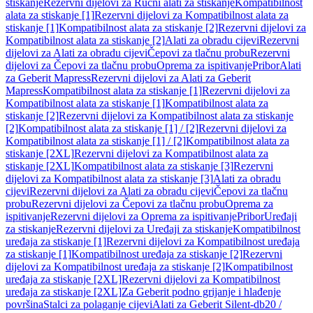
stiskanje
Rezervni dijelovi za Ručni alati za stiskanje
Kompatibilnost
alata za stiskanje [1]
Rezervni dijelovi za Kompatibilnost alata za
stiskanje [1]
Kompatibilnost alata za stiskanje [2]
Rezervni dijelovi za
Kompatibilnost alata za stiskanje [2]
Alati za obradu cijevi
Rezervni
dijelovi za Alati za obradu cijevi
Čepovi za tlačnu probu
Rezervni
dijelovi za Čepovi za tlačnu probu
Oprema za ispitivanje
Pribor
Alati
za Geberit Mapress
Rezervni dijelovi za Alati za Geberit
Mapress
Kompatibilnost alata za stiskanje [1]
Rezervni dijelovi za
Kompatibilnost alata za stiskanje [1]
Kompatibilnost alata za
stiskanje [2]
Rezervni dijelovi za Kompatibilnost alata za stiskanje
[2]
Kompatibilnost alata za stiskanje [1] / [2]
Rezervni dijelovi za
Kompatibilnost alata za stiskanje [1] / [2]
Kompatibilnost alata za
stiskanje [2XL]
Rezervni dijelovi za Kompatibilnost alata za
stiskanje [2XL]
Kompatibilnost alata za stiskanje [3]
Rezervni
dijelovi za Kompatibilnost alata za stiskanje [3]
Alati za obradu
cijevi
Rezervni dijelovi za Alati za obradu cijevi
Čepovi za tlačnu
probu
Rezervni dijelovi za Čepovi za tlačnu probu
Oprema za
ispitivanje
Rezervni dijelovi za Oprema za ispitivanje
Pribor
Uređaji
za stiskanje
Rezervni dijelovi za Uređaji za stiskanje
Kompatibilnost
uređaja za stiskanje [1]
Rezervni dijelovi za Kompatibilnost uređaja
za stiskanje [1]
Kompatibilnost uređaja za stiskanje [2]
Rezervni
dijelovi za Kompatibilnost uređaja za stiskanje [2]
Kompatibilnost
uređaja za stiskanje [2XL]
Rezervni dijelovi za Kompatibilnost
uređaja za stiskanje [2XL]
Za Geberit podno grijanje i hlađenje
površina
Stalci za polaganje cijevi
Alati za Geberit Silent-db20 /