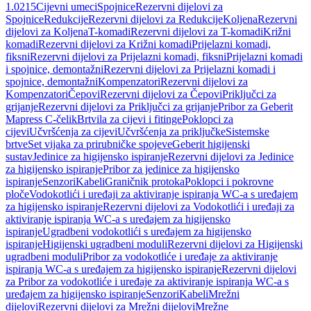
1.0215
Cijevni umeci
Spojnice
Rezervni dijelovi za
Spojnice
Redukcije
Rezervni dijelovi za Redukcije
Koljena
Rezervni
dijelovi za Koljena
T-komadi
Rezervni dijelovi za T-komadi
Križni
komadi
Rezervni dijelovi za Križni komadi
Prijelazni komadi,
fiksni
Rezervni dijelovi za Prijelazni komadi, fiksni
Prijelazni komadi
i spojnice, demontažni
Rezervni dijelovi za Prijelazni komadi i
spojnice, demontažni
Kompenzatori
Rezervni dijelovi za
Kompenzatori
Čepovi
Rezervni dijelovi za Čepovi
Priključci za
grijanje
Rezervni dijelovi za Priključci za grijanje
Pribor za Geberit
Mapress C-čelik
Brtvila za cijevi i fitinge
Poklopci za
cijevi
Učvršćenja za cijevi
Učvršćenja za priključke
Sistemske
brtve
Set vijaka za prirubničke spojeve
Geberit higijenski
sustav
Jedinice za higijensko ispiranje
Rezervni dijelovi za Jedinice
za higijensko ispiranje
Pribor za jedinice za higijensko
ispiranje
Senzori
Kabeli
Graničnik protoka
Poklopci i pokrovne
ploče
Vodokotlići i uređaji za aktiviranje ispiranja WC-a s uređajem
za higijensko ispiranje
Rezervni dijelovi za Vodokotlići i uređaji za
aktiviranje ispiranja WC-a s uređajem za higijensko
ispiranje
Ugradbeni vodokotlići s uređajem za higijensko
ispiranje
Higijenski ugradbeni moduli
Rezervni dijelovi za Higijenski
ugradbeni moduli
Pribor za vodokotliće i uređaje za aktiviranje
ispiranja WC-a s uređajem za higijensko ispiranje
Rezervni dijelovi
za Pribor za vodokotliće i uređaje za aktiviranje ispiranja WC-a s
uređajem za higijensko ispiranje
Senzori
Kabeli
Mrežni
dijelovi
Rezervni dijelovi za Mrežni dijelovi
Mrežne