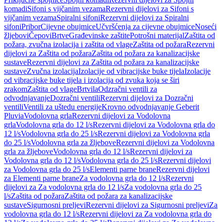
komadi
Sifoni s vijčanim vezama
Rezervni dijelovi za Sifoni s
vijčanim vezama
Spiralni sifoni
Rezervni dijelovi za Spiralni
sifoni
Pribor
Cijevne obujmice
Učvršćenja za cijevne obujmice
Noseći
žljebovi
Čepovi
Brtve
Građevinske zaštite
Potrošni materijal
Zaštita od
požara, zvučna izolacija i zaštita od vlage
Zaštita od požara
Rezervni
dijelovi za Zaštita od požara
Zaštita od požara za kanalizacijske
sustave
Rezervni dijelovi za Zaštita od požara za kanalizacijske
sustave
Zvučna izolacija
Izolacije od vibracijske buke tijela
Izolacije
od vibracijske buke tijela i izolacija od zvuka koja se širi
zrakom
Zaštita od vlage
Brtvila
Odzračni ventili za
odvodnjavanje
Dozračni ventili
Rezervni dijelovi za Dozračni
ventili
Ventili za uštedu energije
Krovno odvodnjavanje Geberit
Pluvia
Vodolovna grla
Rezervni dijelovi za Vodolovna
grla
Vodolovna grla do 12 l/s
Rezervni dijelovi za Vodolovna grla do
12 l/s
Vodolovna grla do 25 l/s
Rezervni dijelovi za Vodolovna grla
do 25 l/s
Vodolovna grla za žljebove
Rezervni dijelovi za Vodolovna
grla za žljebove
Vodolovna grla do 12 l/s
Rezervni dijelovi za
Vodolovna grla do 12 l/s
Vodolovna grla do 25 l/s
Rezervni dijelovi
za Vodolovna grla do 25 l/s
Elementi parne brane
Rezervni dijelovi
za Elementi parne brane
Za vodolovna grla do 12 l/s
Rezervni
dijelovi za Za vodolovna grla do 12 l/s
Za vodolovna grla do 25
l/s
Zaštita od požara
Zaštita od požara za kanalizacijske
sustave
Sigurnosni preljevi
Rezervni dijelovi za Sigurnosni preljevi
Za
vodolovna grla do 12 l/s
Rezervni dijelovi za Za vodolovna grla do