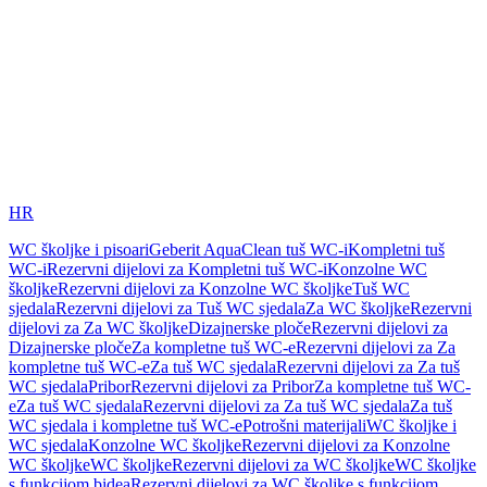
HR
WC školjke i pisoari
Geberit AquaClean tuš WC-i
Kompletni tuš
WC-i
Rezervni dijelovi za Kompletni tuš WC-i
Konzolne WC
školjke
Rezervni dijelovi za Konzolne WC školjke
Tuš WC
sjedala
Rezervni dijelovi za Tuš WC sjedala
Za WC školjke
Rezervni
dijelovi za Za WC školjke
Dizajnerske ploče
Rezervni dijelovi za
Dizajnerske ploče
Za kompletne tuš WC-e
Rezervni dijelovi za Za
kompletne tuš WC-e
Za tuš WC sjedala
Rezervni dijelovi za Za tuš
WC sjedala
Pribor
Rezervni dijelovi za Pribor
Za kompletne tuš WC-
e
Za tuš WC sjedala
Rezervni dijelovi za Za tuš WC sjedala
Za tuš
WC sjedala i kompletne tuš WC-e
Potrošni materijali
WC školjke i
WC sjedala
Konzolne WC školjke
Rezervni dijelovi za Konzolne
WC školjke
WC školjke
Rezervni dijelovi za WC školjke
WC školjke
s funkcijom bidea
Rezervni dijelovi za WC školjke s funkcijom