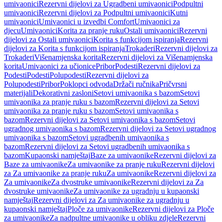
umivaonici
Rezervni dijelovi za Ugradbeni umivaonici
Podpultni
umivaonici
Rezervni dijelovi za Podpultni umivaonici
Kutni
umivaonici
Umivaonici u izvedbi Comfort
Umivaonici za
djecu
Umivaonici
Korita za pranje ruku
Ostali umivaonici
Rezervni
dijelovi za Ostali umivaonici
Korita s funkcijom ispiranja
Rezervni
dijelovi za Korita s funkcijom ispiranja
Trokaderi
Rezervni dijelovi za
Trokaderi
Višenamjenska korita
Rezervni dijelovi za Višenamjenska
korita
Umivaonici za učionice
Pribor
Podesti
Rezervni dijelovi za
Podesti
Podesti
Polupodesti
Rezervni dijelovi za
Polupodesti
Pribor
Poklopci odvoda
Držači ručnika
Pričvrsni
materijali
Dekorativni zasloni
Setovi umivaonika s bazom
Setovi
umivaonika za pranje ruku s bazom
Rezervni dijelovi za Setovi
umivaonika za pranje ruku s bazom
Setovi umivaonika s
bazom
Rezervni dijelovi za Setovi umivaonika s bazom
Setovi
ugradnog umivaonika s bazom
Rezervni dijelovi za Setovi ugradnog
umivaonika s bazom
Setovi ugradbenih umivaonika s
bazom
Rezervni dijelovi za Setovi ugradbenih umivaonika s
bazom
Kupaonski namještaj
Baze za umivaonike
Rezervni dijelovi za
Baze za umivaonike
Za umivaonike za pranje ruku
Rezervni dijelovi
za Za umivaonike za pranje ruku
Za umivaonike
Rezervni dijelovi za
Za umivaonike
Za dvostruke umivaonike
Rezervni dijelovi za Za
dvostruke umivaonike
Za umivaonike za ugradnju u kupaonski
namještaj
Rezervni dijelovi za Za umivaonike za ugradnju u
kupaonski namještaj
Ploče za umivaonike
Rezervni dijelovi za Ploče
za umivaonike
Za nadpultne umivaonike u obliku zdjele
Rezervni