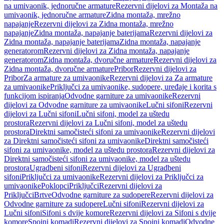
na umivaonik, jednoručne armature
Rezervni dijelovi za Montaža na
umivaonik, jednoručne armature
Zidna montaža, mrežno
napajanje
Rezervni dijelovi za Zidna montaža, mrežno
napajanje
Zidna montaža, napajanje baterijama
Rezervni dijelovi za
Zidna montaža, napajanje baterijama
Zidna montaža, napajanje
generatorom
Rezervni dijelovi za Zidna montaža, napajanje
generatorom
Zidna montaža, dvoručne armature
Rezervni dijelovi za
Zidna montaža, dvoručne armature
Pribor
Rezervni dijelovi za
Pribor
Za armature za umivaonike
Rezervni dijelovi za Za armature
za umivaonike
Priključci za umivaonike, sudopere, uređaje i korita s
funkcijom ispiranja
Odvodne garniture za umivaonike
Rezervni
dijelovi za Odvodne garniture za umivaonike
Lučni sifoni
Rezervni
dijelovi za Lučni sifoni
Lučni sifoni, model za uštedu
prostora
Rezervni dijelovi za Lučni sifoni, model za uštedu
prostora
Direktni samočisteći sifoni za umivaonike
Rezervni dijelovi
za Direktni samočisteći sifoni za umivaonike
Direktni samočisteći
sifoni za umivaonike, model za uštedu prostora
Rezervni dijelovi za
Direktni samočisteći sifoni za umivaonike, model za uštedu
prostora
Ugradbeni sifoni
Rezervni dijelovi za Ugradbeni
sifoni
Priključci za umivaonike
Rezervni dijelovi za Priključci za
umivaonike
Poklopci
Priključci
Rezervni dijelovi za
Priključci
Brtve
Odvodne garniture za sudopere
Rezervni dijelovi za
Odvodne garniture za sudopere
Lučni sifoni
Rezervni dijelovi za
Lučni sifoni
Sifoni s dvije komore
Rezervni dijelovi za Sifoni s dvije
komore
Spojni komadi
Rezervni dijelovi za Spojni komadi
Odvodne