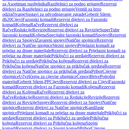
za Asortiman razdjelnika
Razdjelnici za podno grijanje
Rezervni
dijelovi za Razdjelnici za podno grijanje
Ventili za brzo
odzračivanje
Sustavi za odvodnjavanje zgrade
Geberit Silent-
db20
Cijevi
Fazonski komadi
Rezervni dijelovi za Fazonski
komadi
Koljena
Račve
Rezervni dijelovi za
Račve
Redukcije
Revizije
Rezervni dijelovi za Revizije
SuperTube
fazonski komadi
Koljena
Specijalni fazonski komadi
Spojevi
Rezervni
dijelovi za Spojevi
Zavareni spojevi
Natične spojnice
Rezervni
dijelovi za Natične spojnice
Stezni spojevi
Prijelazni komadi za
prijelaz na druge materijale
Rezervni dijelovi za Prijelazni komadi za
prijelaz na druge materijale
Priključci za uređaje
Rezervni dijelovi za
Priključci za uređaje
Priključna koljena
Rezervni dijelovi za
Priključna koljena
Natične spojnice za priključak uređaja
Rezervni
dijelovi za Natične spojnice za priključak uređaja
Pribor
Cijevne
obujmice
Učvršćenja za cijevne obujmice
Čepovi
Brtve
Potrošni
materijal
Geberit Silent-PP
Cijevi
Rezervni dijelovi za Cijevi
Fazonski
komadi
Rezervni dijelovi za Fazonski komadi
Koljena
Rezervni
dijelovi za Koljena
Račve
Rezervni dijelovi za
Račve
Redukcije
Rezervni dijelovi za Redukcije
Revizije
Rezervni
dijelovi za Revizije
Spojevi
Rezervni dijelovi za Spojevi
Natične
spojnice
Rezervni dijelovi za Natične spojnice
Kandžaste
spojnice
Prijelazni komadi za prijelaz na druge materijale
Priključci za
uređaje
Rezervni dijelovi za Priključci za uređaje
Priključna
koljena
Rezervni dijelovi za Priključna koljena
Spojni
komadi
Rezervni dijelovi za Spojni komadi
Pribor
Cijevne