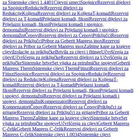
za Sistemske cijevi 1.4401
Cijevni umeci
Spojnice
Rezervni dijelovi
za Spojnice
Redukcije
Rezervni dijelovi za
Redukcije
Koljena
Rezervni dijelovi za Koljena
T-komadi
Rezervni
dijelovi za T-komadi
Prijelazni komadi, fiksni
Rezervni dijelovi za
Prijelazni komadi, fiksni
Prijelazni komadi i spojnice,
demontažni
Rezervni dijelovi za Prijelazni komadi i spojnice,
demontažni
Čepovi
Rezervni dijelovi za Čepovi
Priključci
Rezervni
dijelovi za Priključci
Pribor za Geberit Mapress inox
Rezervni
dijelovi za Pribor za Geberit Mapress inox
Zaštitne kape za krajeve
cijevi
Izolacije za priključke
Brtvila za cijevi i fitinge
Učvršćenja za
cijevi
Učvršćenja za priključke
Rezervni dijelovi za Učvršćenja za
priključke
Sistemske brtve
Set vijaka za prirubničke spojeve
Geberit
Mapress Therm
Sistemske cijevi Therm
Fitinzi
Rezervni dijelovi za
Fitinzi
Spojnice
Rezervni dijelovi za Spojnice
Redukcije
Rezervni
dijelovi za Redukcije
Koljena
Rezervni dijelovi za Koljena
T-
komadi
Rezervni dijelovi za T-komadi
Prijelazni komadi,
fiksni
Rezervni dijelovi za Prijelazni komadi, fiksni
Prijelazni komadi
i spojevi, demontažni
Rezervni dijelovi za Prijelazni komadi i
spojevi, demontažni
Kompenzatori
Rezervni dijelovi za
Kompenzatori
Čepovi
Rezervni dijelovi za Čepovi
Priključci za
grijanje
Rezervni dijelovi za Priključci za grijanje
Pribor za Geberit
Mapress Therm
Zaštitne kape za krajeve cijevi
Sistemske brtve
Set
vijaka za prirubničke spojeve
Učvršćenja za cijevi
Geberit Mapress
C-čelik
Geberit Mapress C-čelik
Rezervni dijelovi za Geberit
Mapress C-čelik
Sistemske cijevi 1.0034
Sistemske cijevi