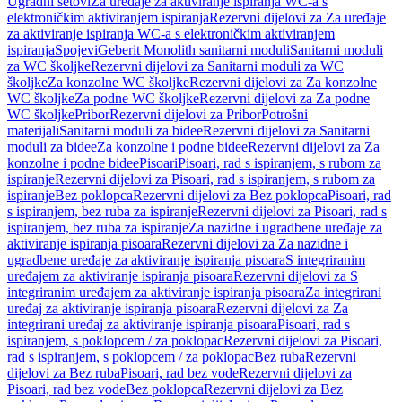
Ugradni setovi
Za uređaje za aktiviranje ispiranja WC-a s
elektroničkim aktiviranjem ispiranja
Rezervni dijelovi za Za uređaje
za aktiviranje ispiranja WC-a s elektroničkim aktiviranjem
ispiranja
Spojevi
Geberit Monolith sanitarni moduli
Sanitarni moduli
za WC školjke
Rezervni dijelovi za Sanitarni moduli za WC
školjke
Za konzolne WC školjke
Rezervni dijelovi za Za konzolne
WC školjke
Za podne WC školjke
Rezervni dijelovi za Za podne
WC školjke
Pribor
Rezervni dijelovi za Pribor
Potrošni
materijali
Sanitarni moduli za bidee
Rezervni dijelovi za Sanitarni
moduli za bidee
Za konzolne i podne bidee
Rezervni dijelovi za Za
konzolne i podne bidee
Pisoari
Pisoari, rad s ispiranjem, s rubom za
ispiranje
Rezervni dijelovi za Pisoari, rad s ispiranjem, s rubom za
ispiranje
Bez poklopca
Rezervni dijelovi za Bez poklopca
Pisoari, rad
s ispiranjem, bez ruba za ispiranje
Rezervni dijelovi za Pisoari, rad s
ispiranjem, bez ruba za ispiranje
Za nazidne i ugradbene uređaje za
aktiviranje ispiranja pisoara
Rezervni dijelovi za Za nazidne i
ugradbene uređaje za aktiviranje ispiranja pisoara
S integriranim
uređajem za aktiviranje ispiranja pisoara
Rezervni dijelovi za S
integriranim uređajem za aktiviranje ispiranja pisoara
Za integrirani
uređaj za aktiviranje ispiranja pisoara
Rezervni dijelovi za Za
integrirani uređaj za aktiviranje ispiranja pisoara
Pisoari, rad s
ispiranjem, s poklopcem / za poklopac
Rezervni dijelovi za Pisoari,
rad s ispiranjem, s poklopcem / za poklopac
Bez ruba
Rezervni
dijelovi za Bez ruba
Pisoari, rad bez vode
Rezervni dijelovi za
Pisoari, rad bez vode
Bez poklopca
Rezervni dijelovi za Bez