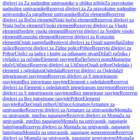
dijelovi za Za nadpultne umivaonike u obliku zdjele
Za pravokutne
nadpultne umivaonike
Rezervni dijelovi za Za pravokutne nadpultne
umivaonike
Za ugradbene umivaonike
Bočni elementi
Rezervni
dijelovi za Bočni elementi
Niski bočni elementi
Rezervni dijelovi za
Niski bočni elementi
Visoki elementi
Rezervni dijelovi za Visoki
elementi
Srednje visoki elementi
Rezervni dijelovi za Srednje visoki
elementi
Konzolni elementi
Rezervni dijelovi za Konzolni
elementi
Ostali namještaj
Rezervni dijelovi za Ostali namještaj
Zidne
police
Rezervni dijelovi za Zidne police
Pribor
Rezervni dijelovi za
Pribor
Ulošci za ladice i kutije za odlaganje stvari
Držači ručnika i
vješalice za ručnike
Elementi rasvjete
Ručke
Setovi nogu
Magnetne
ploče
Utičnice
Rezervni dijelovi za Utičnice
Ostali pribor
Ogledala i
elementi s ogledalom
Ogledala
Rezervni dijelovi za Ogledala
S
integriranom rasvjetom
Rezervni dijelovi za S integriranom
rasvjetom
Bez integrirane rasvjete
Elementi s ogledalom
Rezervni
dijelovi za Elementi s ogledalom
S integriranom rasvjetom
Rezervni
dijelovi za S integriranom rasvjetom
Bez integrirane rasvjete
Rezervni
dijelovi za Bez integrirane rasvjete
Pribor
Elementi
rasvjete
Ručke
Ostali pribor
Utičnice
Armature
Armature za
umivaonike
Rezervni dijelovi za Armature za umivaonike
Montaža
na umivaonik, mrežno napajanje
Rezervni dijelovi za Montaža na
umivaonik, mrežno napajanje
Montaža na umivaonik, napajanje
baterijama
Rezervni dijelovi za Montaža na umivaonik, napajanje
baterijama
Montaža na umivaonik, napajanje generatorom
Rezervni
dijelovi za Montaža na umivaonik, napajanje generatorom
Montaža