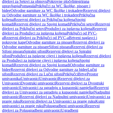
dijelovi za Setovi za obnovu
Pokrovne ploče
Integrirana
upravljanja
Pomagala
Priključci za WC školjke, pisoare i
bidee
Odvodne garniture za WC školjke i trokadere
Rezervni dijelovi
za Odvodne garniture za WC školjke i trokadere
Priključna
koljena
Rezervni dijelovi za Priključna koljena
Spojni
komadi
Rezervni dijelovi za Spojni komadi
Priključni setovi
Rezervni
dijelovi za Priključni setovi
Produžeci za isplavna koljena
Rezervni
dijelovi za Produžeci za isplavna koljena
Priključci od PVC-
a
Rezervni dijelovi za Priključci od PVC-a
Brtveni naglavci i
pokrovne kape
Odvodne garniture za pisoare
Rezervni dijelovi za
Odvodne garniture za pisoare
Sifoni pisoara
Rezervni dijelovi za
Sifoni pisoara
Spiralni sifoni
Rezervni dijelovi za Spiralni
sifoni
Produžeci za isplavne cijevi i isplavna koljena
Rezervni dijelovi
za Produžeci za isplavne cijevi i isplavna koljena
Spojni
komadi
Rezervni dijelovi za Spojni komadi
Odvodne garniture za
bidee
Rezervni dijelovi za Odvodne garniture za bidee
Lučni
sifoni
Rezervni dijelovi za Lučni sifoni
Priključci
Brtve
Prostor
umivaonika
Umivaonici
Umivaonici
Rezervni dijelovi za
Umivaonici
Dvostruki umivaonici
Rezervni dijelovi za Dvostruki
umivaonici
Umivaonici za ugradnju u kupaonski namještaj
Rezervni
dijelovi za Umivaonici za ugradnju u kupaonski namještaj
Nadpultni
umivaonici
Rezervni dijelovi za Nadpultni umivaonici
Umivaonici za
pranje ruku
Rezervni dijelovi za Umivaonici za pranje ruku
Kutni
umivaonici za pranje ruku
Poluugradbeni umivaonici
Rezervni
dijelovi za Poluugradbeni umivaonici
Ugradbeni