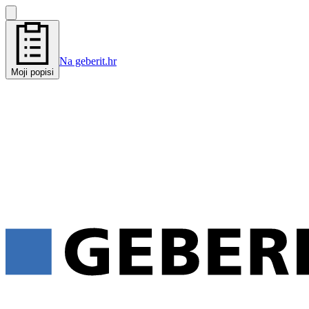
Na geberit.hr
Moji popisi