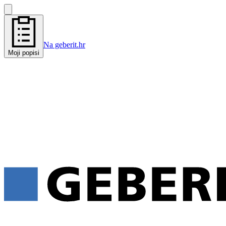
Na geberit.hr
Moji popisi