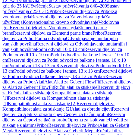
12 l/s
Za vodolovna grla do 25 l/s
Rezervni dijelovi za Za vodolovna
grla do 25 l/s
Učvršćenja
Sustav pričvršćivanja d40–200
Sustav
pričvršćivanja d250–315
Pribor
Rezervni dijelovi za Pribor
Za
vodolovna grla
Rezervni dijelovi za Za vodolovna grla
Za
učvršćenja
Konvencionalno krovno odvodnjavanje
Vodolovna
grla
Rezervni dijelovi za Vodolovna grla
Elementi parne
brane
Rezervni dijelovi za Elementi parne brane
Pribor
Rezervni
dijelovi za Pribor
Podna odvodnja
Odvodnjavanje unutarnjih i
vanjskih površina
Rezervni dijelovi za Odvodnjavanje unutarnjih i
vanjskih površina
Podni odvodi 10 x 10 cm
Rezervni dijelovi za
Podni odvodi 10 x 10 cm
Podni odvodi za balkone i terase, 10 x 10
cm
Rezervni dijelovi za Podni odvodi za balkone i terase, 10 x 10
cm
Podni odvodi 13 x 13 cm
Rezervni dijelovi za Podni odvodi 13 x
13 cm
Podni odvodi za balkone i terase, 13 x 13 cm
Rezervni dijelovi
za Podni odvodi za balkone i terase, 13 x 13 cm
Pribor
Rezervni
dijelovi za Pribor
Alati
Alati
Alati za Geberit FlowFit
Rezervni dijelovi
za Alati za Geberit FlowFit
Ručni alati za stiskanje
Rezervni dijelovi
za Ručni alati za stiskanje
Kompatibilnost alata za stiskanje
[1]
Rezervni dijelovi za Kompatibilnost alata za stiskanje
[1]
Kompatibilnost alata za stiskanje [2]
Rezervni dijelovi za
Kompatibilnost alata za stiskanje [2]
Alati za obradu cijevi
Rezervni
dijelovi za Alati za obradu cijevi
Čepovi za tlačnu probu
Rezervni
dijelovi za Čepovi za tlačnu probu
Oprema za ispitivanje
Uređaji za
stiskanje s alatima
Pribor
Rezervni dijelovi za Pribor
Alati za Geberit
Mepla
Rezervni dijelovi za Alati za Geberit Mepla
Ručni alati za