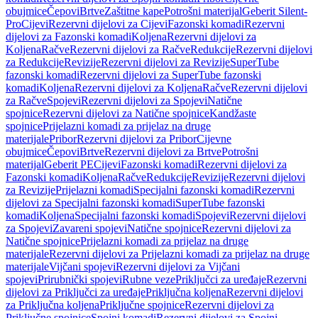
obujmice
Čepovi
Brtve
Zaštitne kape
Potrošni materijal
Geberit Silent-
Pro
Cijevi
Rezervni dijelovi za Cijevi
Fazonski komadi
Rezervni
dijelovi za Fazonski komadi
Koljena
Rezervni dijelovi za
Koljena
Račve
Rezervni dijelovi za Račve
Redukcije
Rezervni dijelovi
za Redukcije
Revizije
Rezervni dijelovi za Revizije
SuperTube
fazonski komadi
Rezervni dijelovi za SuperTube fazonski
komadi
Koljena
Rezervni dijelovi za Koljena
Račve
Rezervni dijelovi
za Račve
Spojevi
Rezervni dijelovi za Spojevi
Natične
spojnice
Rezervni dijelovi za Natične spojnice
Kandžaste
spojnice
Prijelazni komadi za prijelaz na druge
materijale
Pribor
Rezervni dijelovi za Pribor
Cijevne
obujmice
Čepovi
Brtve
Rezervni dijelovi za Brtve
Potrošni
materijal
Geberit PE
Cijevi
Fazonski komadi
Rezervni dijelovi za
Fazonski komadi
Koljena
Račve
Redukcije
Revizije
Rezervni dijelovi
za Revizije
Prijelazni komadi
Specijalni fazonski komadi
Rezervni
dijelovi za Specijalni fazonski komadi
SuperTube fazonski
komadi
Koljena
Specijalni fazonski komadi
Spojevi
Rezervni dijelovi
za Spojevi
Zavareni spojevi
Natične spojnice
Rezervni dijelovi za
Natične spojnice
Prijelazni komadi za prijelaz na druge
materijale
Rezervni dijelovi za Prijelazni komadi za prijelaz na druge
materijale
Vijčani spojevi
Rezervni dijelovi za Vijčani
spojevi
Prirubnički spojevi
Rubne veze
Priključci za uređaje
Rezervni
dijelovi za Priključci za uređaje
Priključna koljena
Rezervni dijelovi
za Priključna koljena
Priključne spojnice
Rezervni dijelovi za
Priključne spojnice
Spojni komadi
Rezervni dijelovi za Spojni