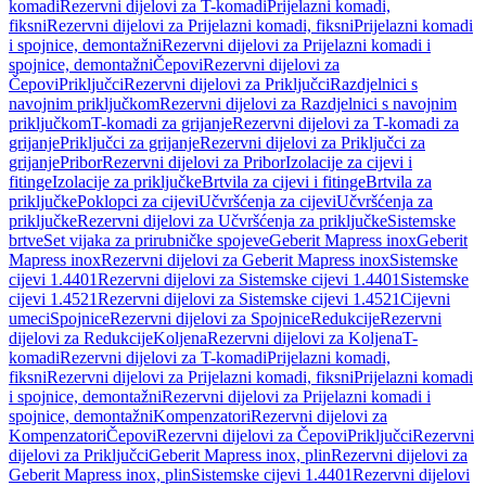
komadi
Rezervni dijelovi za T-komadi
Prijelazni komadi,
fiksni
Rezervni dijelovi za Prijelazni komadi, fiksni
Prijelazni komadi
i spojnice, demontažni
Rezervni dijelovi za Prijelazni komadi i
spojnice, demontažni
Čepovi
Rezervni dijelovi za
Čepovi
Priključci
Rezervni dijelovi za Priključci
Razdjelnici s
navojnim priključkom
Rezervni dijelovi za Razdjelnici s navojnim
priključkom
T-komadi za grijanje
Rezervni dijelovi za T-komadi za
grijanje
Priključci za grijanje
Rezervni dijelovi za Priključci za
grijanje
Pribor
Rezervni dijelovi za Pribor
Izolacije za cijevi i
fitinge
Izolacije za priključke
Brtvila za cijevi i fitinge
Brtvila za
priključke
Poklopci za cijevi
Učvršćenja za cijevi
Učvršćenja za
priključke
Rezervni dijelovi za Učvršćenja za priključke
Sistemske
brtve
Set vijaka za prirubničke spojeve
Geberit Mapress inox
Geberit
Mapress inox
Rezervni dijelovi za Geberit Mapress inox
Sistemske
cijevi 1.4401
Rezervni dijelovi za Sistemske cijevi 1.4401
Sistemske
cijevi 1.4521
Rezervni dijelovi za Sistemske cijevi 1.4521
Cijevni
umeci
Spojnice
Rezervni dijelovi za Spojnice
Redukcije
Rezervni
dijelovi za Redukcije
Koljena
Rezervni dijelovi za Koljena
T-
komadi
Rezervni dijelovi za T-komadi
Prijelazni komadi,
fiksni
Rezervni dijelovi za Prijelazni komadi, fiksni
Prijelazni komadi
i spojnice, demontažni
Rezervni dijelovi za Prijelazni komadi i
spojnice, demontažni
Kompenzatori
Rezervni dijelovi za
Kompenzatori
Čepovi
Rezervni dijelovi za Čepovi
Priključci
Rezervni
dijelovi za Priključci
Geberit Mapress inox, plin
Rezervni dijelovi za
Geberit Mapress inox, plin
Sistemske cijevi 1.4401
Rezervni dijelovi