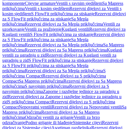
komponente
Cijevne armature
Ventili s ravnim sjedištem
Sa Mapress
priključcima
Ventili s kosim sjedištem
Rezervni dijelovi za Ventili s
kosim sjedištem
S FlowFit priključcima za stiskanje
Rezervni dijelovi
za S FlowFit priključcima za stiskanje
Sa Mepla
priključcima
Rezervni dijelovi za Sa Mepla priključcima
Ventili za
uzorkovanje
Ventili za pražnjenje
Kuglasti ventili
Rezervni dijelovi za
Kuglasti ventili
S FlowFit priključcima za stiskanje
Rezervni dijelovi
za S FlowFit priključcima za stiskanje
Sa Mepla
priključcima
Rezervni dijelovi za Sa Mepla priključcima
Sa Mapress
priključcima
Rezervni dijelovi za Sa Mapress priključcima
Kuglasti
ventili za ugradnju u zid
Rezervni dijelovi za Kuglasti ventili za
ugradnju u zid
S FlowFit priključcima za stiskanje
Rezervni dijelovi
za S FlowFit priključcima za stiskanje
Sa Mepla
priključcima
Rezervni dijelovi za Sa Mepla priključcima
S
priključcima Compact
Rezervni dijelovi za S priključcima
Compact
Sa Mapress priključcima
Rezervni dijelovi za Sa Mapress
priključcima
S navojnim priključcima
Rezervni dijelovi za S
navojnim priključcima
Zaporne i razdjelne jedinice za ugradnju u
zid
Rezervni dijelovi za Zaporne i razdjelne jedinice za ugradnju u
zid
S priključcima Compact
Rezervni dijelovi za S priključcima
Compact
Nepovratni ventili
Rezervni dijelovi za Nepovratni ventili
Sa
Mapress priključcima
Rezervni dijelovi za Sa Mapress
priključcima
Odzračni ventili za grijanje
Ventili za brzo
odzračivanje
Podno grijanje ili hlađenje
Sistemske cijevi
Rezervni
dijelovi za Sistemske cijevi
Asortiman razdjelnika
Rezervni dijelovi