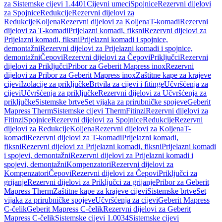
za Sistemske cijevi 1.4401
Cijevni umeci
Spojnice
Rezervni dijelovi
za Spojnice
Redukcije
Rezervni dijelovi za
Redukcije
Koljena
Rezervni dijelovi za Koljena
T-komadi
Rezervni
dijelovi za T-komadi
Prijelazni komadi, fiksni
Rezervni dijelovi za
Prijelazni komadi, fiksni
Prijelazni komadi i spojnice,
demontažni
Rezervni dijelovi za Prijelazni komadi i spojnice,
demontažni
Čepovi
Rezervni dijelovi za Čepovi
Priključci
Rezervni
dijelovi za Priključci
Pribor za Geberit Mapress inox
Rezervni
dijelovi za Pribor za Geberit Mapress inox
Zaštitne kape za krajeve
cijevi
Izolacije za priključke
Brtvila za cijevi i fitinge
Učvršćenja za
cijevi
Učvršćenja za priključke
Rezervni dijelovi za Učvršćenja za
priključke
Sistemske brtve
Set vijaka za prirubničke spojeve
Geberit
Mapress Therm
Sistemske cijevi Therm
Fitinzi
Rezervni dijelovi za
Fitinzi
Spojnice
Rezervni dijelovi za Spojnice
Redukcije
Rezervni
dijelovi za Redukcije
Koljena
Rezervni dijelovi za Koljena
T-
komadi
Rezervni dijelovi za T-komadi
Prijelazni komadi,
fiksni
Rezervni dijelovi za Prijelazni komadi, fiksni
Prijelazni komadi
i spojevi, demontažni
Rezervni dijelovi za Prijelazni komadi i
spojevi, demontažni
Kompenzatori
Rezervni dijelovi za
Kompenzatori
Čepovi
Rezervni dijelovi za Čepovi
Priključci za
grijanje
Rezervni dijelovi za Priključci za grijanje
Pribor za Geberit
Mapress Therm
Zaštitne kape za krajeve cijevi
Sistemske brtve
Set
vijaka za prirubničke spojeve
Učvršćenja za cijevi
Geberit Mapress
C-čelik
Geberit Mapress C-čelik
Rezervni dijelovi za Geberit
Mapress C-čelik
Sistemske cijevi 1.0034
Sistemske cijevi