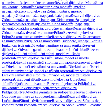
na umivaonik, jednoručne armature
Rezervni dijelovi za Montaža na
umivaonik, jednoručne armature
Zidna montaža, mrežno
napajanje
Rezervni dijelovi za Zidna montaža, mrežno
napajanje
Zidna montaža, napajanje baterijama
Rezervni dijelovi za
Zidna montaža, napajanje baterijama
Zidna montaža, napajanje
generatorom
Rezervni dijelovi za Zidna montaža, napajanje
generatorom
Zidna montaža, dvoručne armature
Rezervni dijelovi za
Zidna montaža, dvoručne armature
Pribor
Rezervni dijelovi za
Pribor
Za armature za umivaonike
Rezervni dijelovi za Za armature
za umivaonike
Priključci za umivaonike, sudopere, uređaje i korita s
funkcijom ispiranja
Odvodne garniture za umivaonike
Rezervni
dijelovi za Odvodne garniture za umivaonike
Lučni sifoni
Rezervni
dijelovi za Lučni sifoni
Lučni sifoni, model za uštedu
prostora
Rezervni dijelovi za Lučni sifoni, model za uštedu
prostora
Direktni samočisteći sifoni za umivaonike
Rezervni dijelovi
za Direktni samočisteći sifoni za umivaonike
Direktni samočisteći
sifoni za umivaonike, model za uštedu prostora
Rezervni dijelovi za
Direktni samočisteći sifoni za umivaonike, model za uštedu
prostora
Ugradbeni sifoni
Rezervni dijelovi za Ugradbeni
sifoni
Priključci za umivaonike
Rezervni dijelovi za Priključci za
umivaonike
Poklopci
Priključci
Rezervni dijelovi za
Priključci
Brtve
Odvodne garniture za sudopere
Rezervni dijelovi za
Odvodne garniture za sudopere
Lučni sifoni
Rezervni dijelovi za
Lučni sifoni
Sifoni s dvije komore
Rezervni dijelovi za Sifoni s dvije
komore
Spojni komadi
Rezervni dijelovi za Spojni komadi
Odvodne