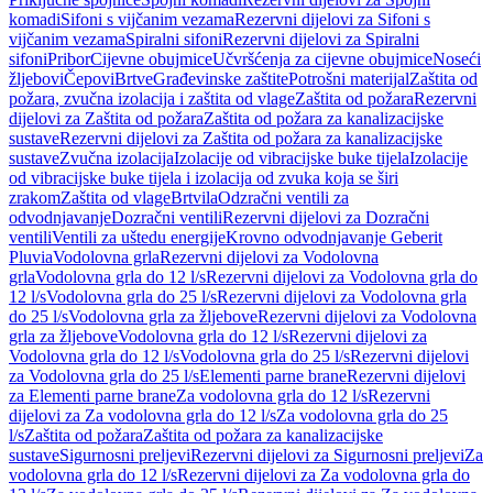
komadi
Sifoni s vijčanim vezama
Rezervni dijelovi za Sifoni s
vijčanim vezama
Spiralni sifoni
Rezervni dijelovi za Spiralni
sifoni
Pribor
Cijevne obujmice
Učvršćenja za cijevne obujmice
Noseći
žljebovi
Čepovi
Brtve
Građevinske zaštite
Potrošni materijal
Zaštita od
požara, zvučna izolacija i zaštita od vlage
Zaštita od požara
Rezervni
dijelovi za Zaštita od požara
Zaštita od požara za kanalizacijske
sustave
Rezervni dijelovi za Zaštita od požara za kanalizacijske
sustave
Zvučna izolacija
Izolacije od vibracijske buke tijela
Izolacije
od vibracijske buke tijela i izolacija od zvuka koja se širi
zrakom
Zaštita od vlage
Brtvila
Odzračni ventili za
odvodnjavanje
Dozračni ventili
Rezervni dijelovi za Dozračni
ventili
Ventili za uštedu energije
Krovno odvodnjavanje Geberit
Pluvia
Vodolovna grla
Rezervni dijelovi za Vodolovna
grla
Vodolovna grla do 12 l/s
Rezervni dijelovi za Vodolovna grla do
12 l/s
Vodolovna grla do 25 l/s
Rezervni dijelovi za Vodolovna grla
do 25 l/s
Vodolovna grla za žljebove
Rezervni dijelovi za Vodolovna
grla za žljebove
Vodolovna grla do 12 l/s
Rezervni dijelovi za
Vodolovna grla do 12 l/s
Vodolovna grla do 25 l/s
Rezervni dijelovi
za Vodolovna grla do 25 l/s
Elementi parne brane
Rezervni dijelovi
za Elementi parne brane
Za vodolovna grla do 12 l/s
Rezervni
dijelovi za Za vodolovna grla do 12 l/s
Za vodolovna grla do 25
l/s
Zaštita od požara
Zaštita od požara za kanalizacijske
sustave
Sigurnosni preljevi
Rezervni dijelovi za Sigurnosni preljevi
Za
vodolovna grla do 12 l/s
Rezervni dijelovi za Za vodolovna grla do