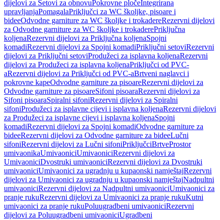
dijelovi za Setovi za obnovu
Pokrovne ploče
Integrirana
upravljanja
Pomagala
Priključci za WC školjke, pisoare i
bidee
Odvodne garniture za WC školjke i trokadere
Rezervni dijelovi
za Odvodne garniture za WC školjke i trokadere
Priključna
koljena
Rezervni dijelovi za Priključna koljena
Spojni
komadi
Rezervni dijelovi za Spojni komadi
Priključni setovi
Rezervni
dijelovi za Priključni setovi
Produžeci za isplavna koljena
Rezervni
dijelovi za Produžeci za isplavna koljena
Priključci od PVC-
a
Rezervni dijelovi za Priključci od PVC-a
Brtveni naglavci i
pokrovne kape
Odvodne garniture za pisoare
Rezervni dijelovi za
Odvodne garniture za pisoare
Sifoni pisoara
Rezervni dijelovi za
Sifoni pisoara
Spiralni sifoni
Rezervni dijelovi za Spiralni
sifoni
Produžeci za isplavne cijevi i isplavna koljena
Rezervni dijelovi
za Produžeci za isplavne cijevi i isplavna koljena
Spojni
komadi
Rezervni dijelovi za Spojni komadi
Odvodne garniture za
bidee
Rezervni dijelovi za Odvodne garniture za bidee
Lučni
sifoni
Rezervni dijelovi za Lučni sifoni
Priključci
Brtve
Prostor
umivaonika
Umivaonici
Umivaonici
Rezervni dijelovi za
Umivaonici
Dvostruki umivaonici
Rezervni dijelovi za Dvostruki
umivaonici
Umivaonici za ugradnju u kupaonski namještaj
Rezervni
dijelovi za Umivaonici za ugradnju u kupaonski namještaj
Nadpultni
umivaonici
Rezervni dijelovi za Nadpultni umivaonici
Umivaonici za
pranje ruku
Rezervni dijelovi za Umivaonici za pranje ruku
Kutni
umivaonici za pranje ruku
Poluugradbeni umivaonici
Rezervni
dijelovi za Poluugradbeni umivaonici
Ugradbeni