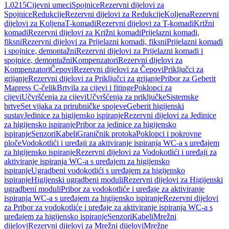
1.0215
Cijevni umeci
Spojnice
Rezervni dijelovi za
Spojnice
Redukcije
Rezervni dijelovi za Redukcije
Koljena
Rezervni
dijelovi za Koljena
T-komadi
Rezervni dijelovi za T-komadi
Križni
komadi
Rezervni dijelovi za Križni komadi
Prijelazni komadi,
fiksni
Rezervni dijelovi za Prijelazni komadi, fiksni
Prijelazni komadi
i spojnice, demontažni
Rezervni dijelovi za Prijelazni komadi i
spojnice, demontažni
Kompenzatori
Rezervni dijelovi za
Kompenzatori
Čepovi
Rezervni dijelovi za Čepovi
Priključci za
grijanje
Rezervni dijelovi za Priključci za grijanje
Pribor za Geberit
Mapress C-čelik
Brtvila za cijevi i fitinge
Poklopci za
cijevi
Učvršćenja za cijevi
Učvršćenja za priključke
Sistemske
brtve
Set vijaka za prirubničke spojeve
Geberit higijenski
sustav
Jedinice za higijensko ispiranje
Rezervni dijelovi za Jedinice
za higijensko ispiranje
Pribor za jedinice za higijensko
ispiranje
Senzori
Kabeli
Graničnik protoka
Poklopci i pokrovne
ploče
Vodokotlići i uređaji za aktiviranje ispiranja WC-a s uređajem
za higijensko ispiranje
Rezervni dijelovi za Vodokotlići i uređaji za
aktiviranje ispiranja WC-a s uređajem za higijensko
ispiranje
Ugradbeni vodokotlići s uređajem za higijensko
ispiranje
Higijenski ugradbeni moduli
Rezervni dijelovi za Higijenski
ugradbeni moduli
Pribor za vodokotliće i uređaje za aktiviranje
ispiranja WC-a s uređajem za higijensko ispiranje
Rezervni dijelovi
za Pribor za vodokotliće i uređaje za aktiviranje ispiranja WC-a s
uređajem za higijensko ispiranje
Senzori
Kabeli
Mrežni
dijelovi
Rezervni dijelovi za Mrežni dijelovi
Mrežne