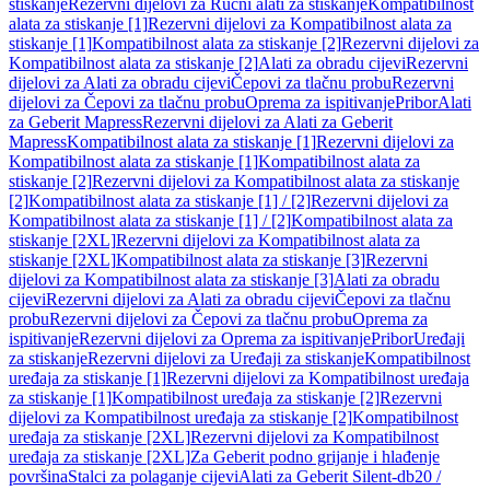
stiskanje
Rezervni dijelovi za Ručni alati za stiskanje
Kompatibilnost
alata za stiskanje [1]
Rezervni dijelovi za Kompatibilnost alata za
stiskanje [1]
Kompatibilnost alata za stiskanje [2]
Rezervni dijelovi za
Kompatibilnost alata za stiskanje [2]
Alati za obradu cijevi
Rezervni
dijelovi za Alati za obradu cijevi
Čepovi za tlačnu probu
Rezervni
dijelovi za Čepovi za tlačnu probu
Oprema za ispitivanje
Pribor
Alati
za Geberit Mapress
Rezervni dijelovi za Alati za Geberit
Mapress
Kompatibilnost alata za stiskanje [1]
Rezervni dijelovi za
Kompatibilnost alata za stiskanje [1]
Kompatibilnost alata za
stiskanje [2]
Rezervni dijelovi za Kompatibilnost alata za stiskanje
[2]
Kompatibilnost alata za stiskanje [1] / [2]
Rezervni dijelovi za
Kompatibilnost alata za stiskanje [1] / [2]
Kompatibilnost alata za
stiskanje [2XL]
Rezervni dijelovi za Kompatibilnost alata za
stiskanje [2XL]
Kompatibilnost alata za stiskanje [3]
Rezervni
dijelovi za Kompatibilnost alata za stiskanje [3]
Alati za obradu
cijevi
Rezervni dijelovi za Alati za obradu cijevi
Čepovi za tlačnu
probu
Rezervni dijelovi za Čepovi za tlačnu probu
Oprema za
ispitivanje
Rezervni dijelovi za Oprema za ispitivanje
Pribor
Uređaji
za stiskanje
Rezervni dijelovi za Uređaji za stiskanje
Kompatibilnost
uređaja za stiskanje [1]
Rezervni dijelovi za Kompatibilnost uređaja
za stiskanje [1]
Kompatibilnost uređaja za stiskanje [2]
Rezervni
dijelovi za Kompatibilnost uređaja za stiskanje [2]
Kompatibilnost
uređaja za stiskanje [2XL]
Rezervni dijelovi za Kompatibilnost
uređaja za stiskanje [2XL]
Za Geberit podno grijanje i hlađenje
površina
Stalci za polaganje cijevi
Alati za Geberit Silent-db20 /