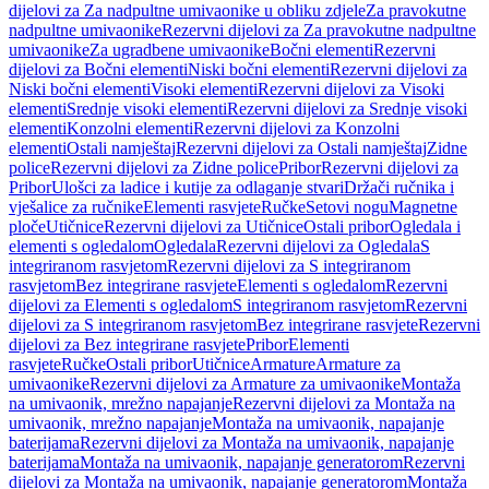
dijelovi za Za nadpultne umivaonike u obliku zdjele
Za pravokutne
nadpultne umivaonike
Rezervni dijelovi za Za pravokutne nadpultne
umivaonike
Za ugradbene umivaonike
Bočni elementi
Rezervni
dijelovi za Bočni elementi
Niski bočni elementi
Rezervni dijelovi za
Niski bočni elementi
Visoki elementi
Rezervni dijelovi za Visoki
elementi
Srednje visoki elementi
Rezervni dijelovi za Srednje visoki
elementi
Konzolni elementi
Rezervni dijelovi za Konzolni
elementi
Ostali namještaj
Rezervni dijelovi za Ostali namještaj
Zidne
police
Rezervni dijelovi za Zidne police
Pribor
Rezervni dijelovi za
Pribor
Ulošci za ladice i kutije za odlaganje stvari
Držači ručnika i
vješalice za ručnike
Elementi rasvjete
Ručke
Setovi nogu
Magnetne
ploče
Utičnice
Rezervni dijelovi za Utičnice
Ostali pribor
Ogledala i
elementi s ogledalom
Ogledala
Rezervni dijelovi za Ogledala
S
integriranom rasvjetom
Rezervni dijelovi za S integriranom
rasvjetom
Bez integrirane rasvjete
Elementi s ogledalom
Rezervni
dijelovi za Elementi s ogledalom
S integriranom rasvjetom
Rezervni
dijelovi za S integriranom rasvjetom
Bez integrirane rasvjete
Rezervni
dijelovi za Bez integrirane rasvjete
Pribor
Elementi
rasvjete
Ručke
Ostali pribor
Utičnice
Armature
Armature za
umivaonike
Rezervni dijelovi za Armature za umivaonike
Montaža
na umivaonik, mrežno napajanje
Rezervni dijelovi za Montaža na
umivaonik, mrežno napajanje
Montaža na umivaonik, napajanje
baterijama
Rezervni dijelovi za Montaža na umivaonik, napajanje
baterijama
Montaža na umivaonik, napajanje generatorom
Rezervni
dijelovi za Montaža na umivaonik, napajanje generatorom
Montaža