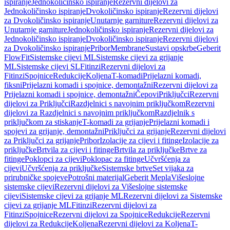
ispiranje
Jednokoličinsko ispiranje
Rezervni dijelovi za
Jednokoličinsko ispiranje
Dvokoličinsko ispiranje
Rezervni dijelovi
za Dvokoličinsko ispiranje
Unutarnje garniture
Rezervni dijelovi za
Unutarnje garniture
Jednokoličinsko ispiranje
Rezervni dijelovi za
Jednokoličinsko ispiranje
Dvokoličinsko ispiranje
Rezervni dijelovi
za Dvokoličinsko ispiranje
Pribor
Membrane
Sustavi opskrbe
Geberit
FlowFit
Sistemske cijevi ML
Sistemske cijevi za grijanje
ML
Sistemske cijevi SL
Fitinzi
Rezervni dijelovi za
Fitinzi
Spojnice
Redukcije
Koljena
T-komadi
Prijelazni komadi,
fiksni
Prijelazni komadi i spojnice, demontažni
Rezervni dijelovi za
Prijelazni komadi i spojnice, demontažni
Čepovi
Priključci
Rezervni
dijelovi za Priključci
Razdjelnici s navojnim priključkom
Rezervni
dijelovi za Razdjelnici s navojnim priključkom
Razdjelnik s
priključkom za stiskanje
T-komadi za grijanje
Prijelazni komadi i
spojevi za grijanje, demontažni
Priključci za grijanje
Rezervni dijelovi
za Priključci za grijanje
Pribor
Izolacije za cijevi i fitinge
Izolacije za
priključke
Brtvila za cijevi i fitinge
Brtvila za priključke
Brtve za
fitinge
Poklopci za cijevi
Poklopac za fitinge
Učvršćenja za
cijevi
Učvršćenja za priključke
Sistemske brtve
Set vijaka za
prirubničke spojeve
Potrošni materijal
Geberit Mepla
Višeslojne
sistemske cijevi
Rezervni dijelovi za Višeslojne sistemske
cijevi
Sistemske cijevi za grijanje ML
Rezervni dijelovi za Sistemske
cijevi za grijanje ML
Fitinzi
Rezervni dijelovi za
Fitinzi
Spojnice
Rezervni dijelovi za Spojnice
Redukcije
Rezervni
dijelovi za Redukcije
Koljena
Rezervni dijelovi za Koljena
T-