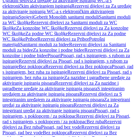
Ugradni setovi
Za uređaje za aktiviranje ispiranja WC-a s
elektroničkim aktiviranjem ispiranja
Rezervni dijelovi za Za uređaje
za aktiviranje ispiranja WC-a s elektroničkim aktiviranjem
ispiranja
Spojevi
Geberit Monolith sanitarni moduli
Sanitarni moduli
za WC školjke
Rezervni dijelovi za Sanitarni moduli za WC
školjke
Za konzolne WC školjke
Rezervni dijelovi za Za konzolne
WC školjke
Za podne WC školjke
Rezervni dijelovi za Za podne
WC školjke
Pribor
Rezervni dijelovi za Pribor
Potrošni
materijali
Sanitarni moduli za bidee
Rezervni dijelovi za Sanitarni
moduli za bidee
Za konzolne i podne bidee
Rezervni dijelovi za Za
konzolne i podne bidee
Pisoari
Pisoari, rad s ispiranjem, s rubom za
ispiranje
Rezervni dijelovi za Pisoari, rad s ispiranjem, s rubom za
ispiranje
Bez poklopca
Rezervni dijelovi za Bez poklopca
Pisoari, rad
s ispiranjem, bez ruba za ispiranje
Rezervni dijelovi za Pisoari, rad s
ispiranjem, bez ruba za ispiranje
Za nazidne i ugradbene uređaje za
aktiviranje ispiranja pisoara
Rezervni dijelovi za Za nazidne i
ugradbene uređaje za aktiviranje ispiranja pisoara
S integriranim
uređajem za aktiviranje ispiranja pisoara
Rezervni dijelovi za S
integriranim uređajem za aktiviranje ispiranja pisoara
Za integrirani
uređaj za aktiviranje ispiranja pisoara
Rezervni dijelovi za Za
integrirani uređaj za aktiviranje ispiranja pisoara
Pisoari, rad s
ispiranjem, s poklopcem / za poklopac
Rezervni dijelovi za Pisoari,
rad s ispiranjem, s poklopcem / za poklopac
Bez ruba
Rezervni
dijelovi za Bez ruba
Pisoari, rad bez vode
Rezervni dijelovi za
Pisoari, rad bez vode
Bez poklopca
Rezervni dijelovi za Bez