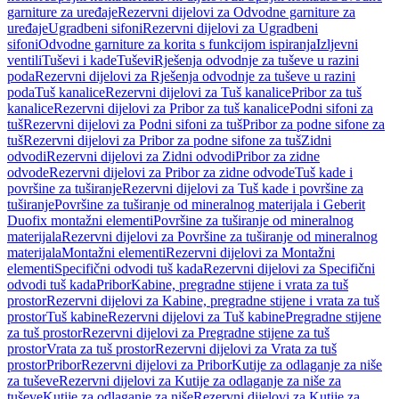
garniture za uređaje
Rezervni dijelovi za Odvodne garniture za
uređaje
Ugradbeni sifoni
Rezervni dijelovi za Ugradbeni
sifoni
Odvodne garniture za korita s funkcijom ispiranja
Izljevni
ventili
Tuševi i kade
Tuševi
Rješenja odvodnje za tuševe u razini
poda
Rezervni dijelovi za Rješenja odvodnje za tuševe u razini
poda
Tuš kanalice
Rezervni dijelovi za Tuš kanalice
Pribor za tuš
kanalice
Rezervni dijelovi za Pribor za tuš kanalice
Podni sifoni za
tuš
Rezervni dijelovi za Podni sifoni za tuš
Pribor za podne sifone za
tuš
Rezervni dijelovi za Pribor za podne sifone za tuš
Zidni
odvodi
Rezervni dijelovi za Zidni odvodi
Pribor za zidne
odvode
Rezervni dijelovi za Pribor za zidne odvode
Tuš kade i
površine za tuširanje
Rezervni dijelovi za Tuš kade i površine za
tuširanje
Površine za tuširanje od mineralnog materijala i Geberit
Duofix montažni elementi
Površine za tuširanje od mineralnog
materijala
Rezervni dijelovi za Površine za tuširanje od mineralnog
materijala
Montažni elementi
Rezervni dijelovi za Montažni
elementi
Specifični odvodi tuš kada
Rezervni dijelovi za Specifični
odvodi tuš kada
Pribor
Kabine, pregradne stijene i vrata za tuš
prostor
Rezervni dijelovi za Kabine, pregradne stijene i vrata za tuš
prostor
Tuš kabine
Rezervni dijelovi za Tuš kabine
Pregradne stijene
za tuš prostor
Rezervni dijelovi za Pregradne stijene za tuš
prostor
Vrata za tuš prostor
Rezervni dijelovi za Vrata za tuš
prostor
Pribor
Rezervni dijelovi za Pribor
Kutije za odlaganje za niše
za tuševe
Rezervni dijelovi za Kutije za odlaganje za niše za
tuševe
Kutije za odlaganje za niše
Rezervni dijelovi za Kutije za