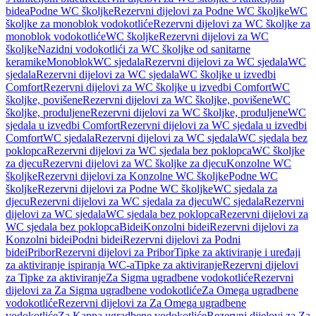
bidea
Podne WC školjke
Rezervni dijelovi za Podne WC školjke
WC
školjke za monoblok vodokotliće
Rezervni dijelovi za WC školjke za
monoblok vodokotliće
WC školjke
Rezervni dijelovi za WC
školjke
Nazidni vodokotlići za WC školjke od sanitarne
keramike
Monoblok
WC sjedala
Rezervni dijelovi za WC sjedala
WC
sjedala
Rezervni dijelovi za WC sjedala
WC školjke u izvedbi
Comfort
Rezervni dijelovi za WC školjke u izvedbi Comfort
WC
školjke, povišene
Rezervni dijelovi za WC školjke, povišene
WC
školjke, produljene
Rezervni dijelovi za WC školjke, produljene
WC
sjedala u izvedbi Comfort
Rezervni dijelovi za WC sjedala u izvedbi
Comfort
WC sjedala
Rezervni dijelovi za WC sjedala
WC sjedala bez
poklopca
Rezervni dijelovi za WC sjedala bez poklopca
WC školjke
za djecu
Rezervni dijelovi za WC školjke za djecu
Konzolne WC
školjke
Rezervni dijelovi za Konzolne WC školjke
Podne WC
školjke
Rezervni dijelovi za Podne WC školjke
WC sjedala za
djecu
Rezervni dijelovi za WC sjedala za djecu
WC sjedala
Rezervni
dijelovi za WC sjedala
WC sjedala bez poklopca
Rezervni dijelovi za
WC sjedala bez poklopca
Bidei
Konzolni bidei
Rezervni dijelovi za
Konzolni bidei
Podni bidei
Rezervni dijelovi za Podni
bidei
Pribor
Rezervni dijelovi za Pribor
Tipke za aktiviranje i uređaji
za aktiviranje ispiranja WC-a
Tipke za aktiviranje
Rezervni dijelovi
za Tipke za aktiviranje
Za Sigma ugradbene vodokotliće
Rezervni
dijelovi za Za Sigma ugradbene vodokotliće
Za Omega ugradbene
vodokotliće
Rezervni dijelovi za Za Omega ugradbene
vodokotliće
Za Kappa ugradbene vodokotliće
Rezervni dijelovi za Za