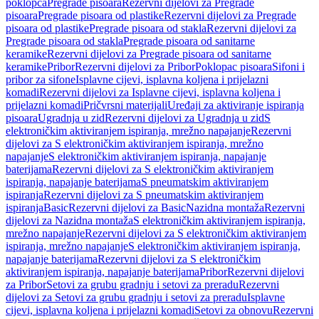
poklopca
Pregrade pisoara
Rezervni dijelovi za Pregrade
pisoara
Pregrade pisoara od plastike
Rezervni dijelovi za Pregrade
pisoara od plastike
Pregrade pisoara od stakla
Rezervni dijelovi za
Pregrade pisoara od stakla
Pregrade pisoara od sanitarne
keramike
Rezervni dijelovi za Pregrade pisoara od sanitarne
keramike
Pribor
Rezervni dijelovi za Pribor
Poklopac pisoara
Sifoni i
pribor za sifone
Isplavne cijevi, isplavna koljena i prijelazni
komadi
Rezervni dijelovi za Isplavne cijevi, isplavna koljena i
prijelazni komadi
Pričvrsni materijali
Uređaji za aktiviranje ispiranja
pisoara
Ugradnja u zid
Rezervni dijelovi za Ugradnja u zid
S
elektroničkim aktiviranjem ispiranja, mrežno napajanje
Rezervni
dijelovi za S elektroničkim aktiviranjem ispiranja, mrežno
napajanje
S elektroničkim aktiviranjem ispiranja, napajanje
baterijama
Rezervni dijelovi za S elektroničkim aktiviranjem
ispiranja, napajanje baterijama
S pneumatskim aktiviranjem
ispiranja
Rezervni dijelovi za S pneumatskim aktiviranjem
ispiranja
Basic
Rezervni dijelovi za Basic
Nazidna montaža
Rezervni
dijelovi za Nazidna montaža
S elektroničkim aktiviranjem ispiranja,
mrežno napajanje
Rezervni dijelovi za S elektroničkim aktiviranjem
ispiranja, mrežno napajanje
S elektroničkim aktiviranjem ispiranja,
napajanje baterijama
Rezervni dijelovi za S elektroničkim
aktiviranjem ispiranja, napajanje baterijama
Pribor
Rezervni dijelovi
za Pribor
Setovi za grubu gradnju i setovi za preradu
Rezervni
dijelovi za Setovi za grubu gradnju i setovi za preradu
Isplavne
cijevi, isplavna koljena i prijelazni komadi
Setovi za obnovu
Rezervni