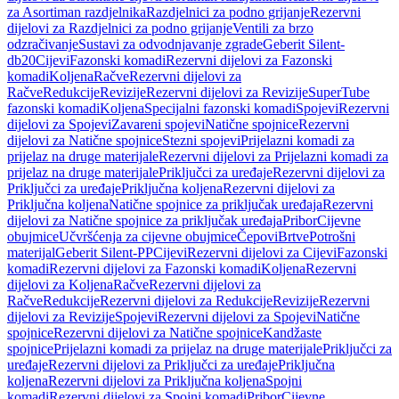
za Asortiman razdjelnika
Razdjelnici za podno grijanje
Rezervni
dijelovi za Razdjelnici za podno grijanje
Ventili za brzo
odzračivanje
Sustavi za odvodnjavanje zgrade
Geberit Silent-
db20
Cijevi
Fazonski komadi
Rezervni dijelovi za Fazonski
komadi
Koljena
Račve
Rezervni dijelovi za
Račve
Redukcije
Revizije
Rezervni dijelovi za Revizije
SuperTube
fazonski komadi
Koljena
Specijalni fazonski komadi
Spojevi
Rezervni
dijelovi za Spojevi
Zavareni spojevi
Natične spojnice
Rezervni
dijelovi za Natične spojnice
Stezni spojevi
Prijelazni komadi za
prijelaz na druge materijale
Rezervni dijelovi za Prijelazni komadi za
prijelaz na druge materijale
Priključci za uređaje
Rezervni dijelovi za
Priključci za uređaje
Priključna koljena
Rezervni dijelovi za
Priključna koljena
Natične spojnice za priključak uređaja
Rezervni
dijelovi za Natične spojnice za priključak uređaja
Pribor
Cijevne
obujmice
Učvršćenja za cijevne obujmice
Čepovi
Brtve
Potrošni
materijal
Geberit Silent-PP
Cijevi
Rezervni dijelovi za Cijevi
Fazonski
komadi
Rezervni dijelovi za Fazonski komadi
Koljena
Rezervni
dijelovi za Koljena
Račve
Rezervni dijelovi za
Račve
Redukcije
Rezervni dijelovi za Redukcije
Revizije
Rezervni
dijelovi za Revizije
Spojevi
Rezervni dijelovi za Spojevi
Natične
spojnice
Rezervni dijelovi za Natične spojnice
Kandžaste
spojnice
Prijelazni komadi za prijelaz na druge materijale
Priključci za
uređaje
Rezervni dijelovi za Priključci za uređaje
Priključna
koljena
Rezervni dijelovi za Priključna koljena
Spojni
komadi
Rezervni dijelovi za Spojni komadi
Pribor
Cijevne