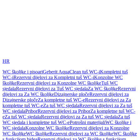
HR
WC školjke i pisoari
Geberit AquaClean tuš WC-i
Kompletni tuš
WC-i
Rezervni dijelovi za Kompletni tuš WC-i
Konzolne WC
školjke
Rezervni dijelovi za Konzolne WC školjke
Tuš WC
sjedala
Rezervni dijelovi za Tuš WC sjedala
Za WC školjke
Rezervni
dijelovi za Za WC školjke
Dizajnerske ploče
Rezervni dijelovi za
Dizajnerske ploče
Za kompletne tuš WC-e
Rezervni dijelovi za Za
kompletne tuš WC-e
Za tuš WC sjedala
Rezervni dijelovi za Za tuš
WC sjedala
Pribor
Rezervni dijelovi za Pribor
Za kompletne tuš WC-
e
Za tuš WC sjedala
Rezervni dijelovi za Za tuš WC sjedala
Za tuš
WC sjedala i kompletne tuš WC-e
Potrošni materijali
WC školjke i
WC sjedala
Konzolne WC školjke
Rezervni dijelovi za Konzolne
WC školjke
WC školjke
Rezervni dijelovi za WC školjke
WC školjke
s funkcijom bidea
Rezervni dijelovi za WC školjke s funkcijom