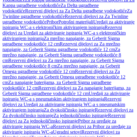
Kappa ugradbene vodokotliće
Za Delta ugradbene
vodokotliće
Rezervni dijelovi za Za Delta ugradbene vodokotliće
Za
Twinline ugradbene vodokotliće
Rezervni dijelovi za Za Twinline
ugradbene vodokotliće
Pribor
Potrošni materijali
Uređaji za aktiviranje
ispiranja WC-a s elektroničkim aktiviranjem ispiranja
Rezervni
dijelovi za Uređaji za aktiviranje ispiranja WC-a s elektroničkim
aktiviranjem ispiranja
Za mrežno napajanje, za Geberit Sigma
ugradbene vodokotliće 12 cm
Rezervni dijelovi za Za mrežno
napajanje, za Geberit Sigma ugradbene vodokotliće 12 cm
Za
mrežno napajanje, za Geberit Sigma ugradbene vodokotliće 8
cm
Rezervni dijelovi za Za mrežno napajanje, za Geberit Sigma
ugradbene vodokotliće 8 cm
Za mrežno napajanje, za Geberit
Omega ugradbene vodokotliće 12 cm
Rezervni dijelovi za Za
mrežno napajanje, za Geberit Omega ugradbene vodokotliće 12
cm
Za napajanje baterijama, za Geberit Sigma ugradbene
vodokotliće 12 cm
Rezervni dijelovi za Za napajanje baterijama, za
Geberit Sigma ugradbene vodokotliće 12 cm
Uređaji za aktiviranje
ispiranja WC-a s pneumatskim aktiviranjem ispiranja
Rezervni
dijelovi za Uređaji za aktiviranje ispiranja WC-a s pneumatskim
aktiviranjem ispiranja
Za dvokoličinsko ispiranje
Rezervni dijelovi za
Za dvokoličinsko ispiranje
Za jednokoličinsko ispiranje
Rezervni
dijelovi za Za jednokoličinsko ispiranje
Pribor za uređaje za
aktiviranje ispiranja WC-a
Rezervni dijelovi za Pribor za uređaje za
aktiviranje ispiranja WC-a
Ugradni setovi
Rezervni dijelovi za