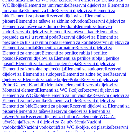
WC školjke
Elementi za umivaonike
Rezervni dijelovi za Elementi za
umivaonike
Elementi za bide
Rezervni dijelovi za Elementi za
bide
Elementi za pisoare
Rezervni dijelovi za Elementi za
pisoare
Elementi za tuševe sa zidnim odvodom
Rezervni dijelovi za
Elementi za tuševe sa zidnim odvodom
Elementi za tuševe i
kade
Rezervni dijelovi za Elementi za tuševe i kade
Elementi za
pregrade za tuš u ravnini poda
Rezervni dijelovi za Elementi za
pregrade za tuš u ravnini poda
Elementi za korita
Rezervni dijelovi za
Elementi za korita
Elementi za armature
Rezervni dijelovi za
Elementi za armature
Elementi za perilice rublja i perilice
posuđa
Rezervni dijelovi za Elementi za perilice rublja i perilice
posuđa
Elementi za konzolna opterećenja
Rezervni dijelovi za
Elementi za konzolna opterećenja
Elementi za sudopere
Rezervni
dijelovi za Elementi za sudopere
Elementi za zidne bojlere
Rezervni
dijelovi za Elementi za zidne bojlere
Pribor
Rezervni dijelovi za
Pribor
Geberit Kombifix
Montažni elementi
Rezervni dijelovi za
Montažni elementi
Elementi za WC školjke
Rezervni dijelovi za
Elementi za WC školjke
Elementi za umivaonike
Rezervni dijelovi za
Elementi za umivaonike
Elementi za bide
Rezervni dijelovi za
Elementi za bide
Elementi za pisoare
Rezervni dijelovi za Elementi za
pisoare
Elementi za tuševe
Rezervni dijelovi za Elementi za
tuševe
Pribor
Rezervni dijelovi za Pribor
Za elemente WC-a
Za
učvršćenja
Rezervni dijelovi za Za učvršćenja
Nazidni
vodokotlići
Nazidni vodokotlići za WC školjke, od plastike
Rezervni