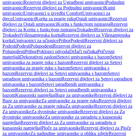
umivaonici
Rezervni dijelovi za Ugradbeni umivaonici
Podpultni
umivaonici
Rezervni dijelovi za Podpultni umivaonici
Kutni
umivaonici
Umivaonici u izvedbi Comfort
Umivaonici za
djecu
Umivaonici
Korita za pranje ruku
Ostali umivaonici
Rezervni
dijelovi za Ostali umivaonici
Korita s funkcijom ispiranja
Rezervni
dijelovi za Korita s funkcijom ispiranja
Trokaderi
Rezervni dijelovi za
Trokaderi
Višenamjenska korita
Rezervni dijelovi za Višenamjenska
korita
Umivaonici za učionice
Pribor
Podesti
Rezervni dijelovi za
Podesti
Podesti
Polupodesti
Rezervni dijelovi za
Polupodesti
Pribor
Poklopci odvoda
Držači ručnika
Pričvrsni
materijali
Dekorativni zasloni
Setovi umivaonika s bazom
Setovi
umivaonika za pranje ruku s bazom
Rezervni dijelovi za Setovi
umivaonika za pranje ruku s bazom
Setovi umivaonika s
bazom
Rezervni dijelovi za Setovi umivaonika s bazom
Setovi
ugradnog umivaonika s bazom
Rezervni dijelovi za Setovi ugradnog
umivaonika s bazom
Setovi ugradbenih umivaonika s
bazom
Rezervni dijelovi za Setovi ugradbenih umivaonika s
bazom
Kupaonski namještaj
Baze za umivaonike
Rezervni dijelovi za
Baze za umivaonike
Za umivaonike za pranje ruku
Rezervni dijelovi
za Za umivaonike za pranje ruku
Za umivaonike
Rezervni dijelovi za
Za umivaonike
Za dvostruke umivaonike
Rezervni dijelovi za Za
dvostruke umivaonike
Za umivaonike za ugradnju u kupaonski
namještaj
Rezervni dijelovi za Za umivaonike za ugradnju u
kupaonski namještaj
Ploče za umivaonike
Rezervni dijelovi za Ploče
za umivaonike
Za nadpultne umivaonike u obliku zdjele
Rezervni