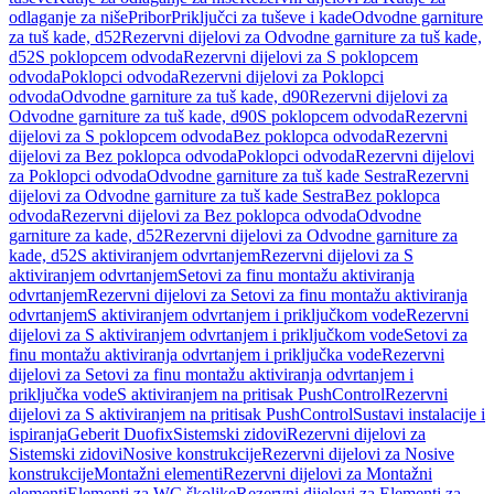
odlaganje za niše
Pribor
Priključci za tuševe i kade
Odvodne garniture
za tuš kade, d52
Rezervni dijelovi za Odvodne garniture za tuš kade,
d52
S poklopcem odvoda
Rezervni dijelovi za S poklopcem
odvoda
Poklopci odvoda
Rezervni dijelovi za Poklopci
odvoda
Odvodne garniture za tuš kade, d90
Rezervni dijelovi za
Odvodne garniture za tuš kade, d90
S poklopcem odvoda
Rezervni
dijelovi za S poklopcem odvoda
Bez poklopca odvoda
Rezervni
dijelovi za Bez poklopca odvoda
Poklopci odvoda
Rezervni dijelovi
za Poklopci odvoda
Odvodne garniture za tuš kade Sestra
Rezervni
dijelovi za Odvodne garniture za tuš kade Sestra
Bez poklopca
odvoda
Rezervni dijelovi za Bez poklopca odvoda
Odvodne
garniture za kade, d52
Rezervni dijelovi za Odvodne garniture za
kade, d52
S aktiviranjem odvrtanjem
Rezervni dijelovi za S
aktiviranjem odvrtanjem
Setovi za finu montažu aktiviranja
odvrtanjem
Rezervni dijelovi za Setovi za finu montažu aktiviranja
odvrtanjem
S aktiviranjem odvrtanjem i priključkom vode
Rezervni
dijelovi za S aktiviranjem odvrtanjem i priključkom vode
Setovi za
finu montažu aktiviranja odvrtanjem i priključka vode
Rezervni
dijelovi za Setovi za finu montažu aktiviranja odvrtanjem i
priključka vode
S aktiviranjem na pritisak PushControl
Rezervni
dijelovi za S aktiviranjem na pritisak PushControl
Sustavi instalacije i
ispiranja
Geberit Duofix
Sistemski zidovi
Rezervni dijelovi za
Sistemski zidovi
Nosive konstrukcije
Rezervni dijelovi za Nosive
konstrukcije
Montažni elementi
Rezervni dijelovi za Montažni
elementi
Elementi za WC školjke
Rezervni dijelovi za Elementi za