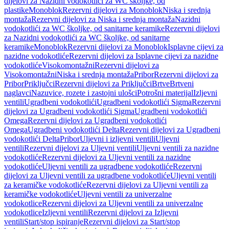
dijelovi za Nazidni vodokotlići za WC školjke, od
plastike
Monoblok
Rezervni dijelovi za Monoblok
Niska i srednja
montaža
Rezervni dijelovi za Niska i srednja montaža
Nazidni
vodokotlići za WC školjke, od sanitarne keramike
Rezervni dijelovi
za Nazidni vodokotlići za WC školjke, od sanitarne
keramike
Monoblok
Rezervni dijelovi za Monoblok
Isplavne cijevi za
nazidne vodokotliće
Rezervni dijelovi za Isplavne cijevi za nazidne
vodokotliće
Visokomontažni
Rezervni dijelovi za
Visokomontažni
Niska i srednja montaža
Pribor
Rezervni dijelovi za
Pribor
Priključci
Rezervni dijelovi za Priključci
Brtve
Brtveni
naglavci
Nazuvice, rozete i zastojni ulošci
Potrošni materijal
Izljevni
ventili
Ugradbeni vodokotlići
Ugradbeni vodokotlići Sigma
Rezervni
dijelovi za Ugradbeni vodokotlići Sigma
Ugradbeni vodokotlići
Omega
Rezervni dijelovi za Ugradbeni vodokotlići
Omega
Ugradbeni vodokotlići Delta
Rezervni dijelovi za Ugradbeni
vodokotlići Delta
Pribor
Uljevni i izljevni ventili
Uljevni
ventili
Rezervni dijelovi za Uljevni ventili
Uljevni ventili za nazidne
vodokotliće
Rezervni dijelovi za Uljevni ventili za nazidne
vodokotliće
Uljevni ventili za ugradbene vodokotliće
Rezervni
dijelovi za Uljevni ventili za ugradbene vodokotliće
Uljevni ventili
za keramičke vodokotliće
Rezervni dijelovi za Uljevni ventili za
keramičke vodokotliće
Uljevni ventili za univerzalne
vodokotlice
Rezervni dijelovi za Uljevni ventili za univerzalne
vodokotlice
Izljevni ventili
Rezervni dijelovi za Izljevni
ventili
Start/stop ispiranje
Rezervni dijelovi za Start/stop