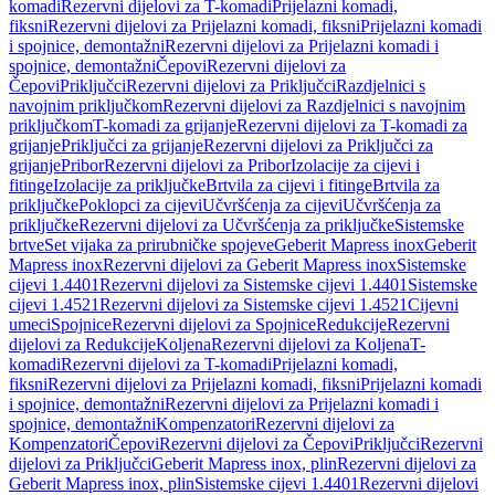
komadi
Rezervni dijelovi za T-komadi
Prijelazni komadi,
fiksni
Rezervni dijelovi za Prijelazni komadi, fiksni
Prijelazni komadi
i spojnice, demontažni
Rezervni dijelovi za Prijelazni komadi i
spojnice, demontažni
Čepovi
Rezervni dijelovi za
Čepovi
Priključci
Rezervni dijelovi za Priključci
Razdjelnici s
navojnim priključkom
Rezervni dijelovi za Razdjelnici s navojnim
priključkom
T-komadi za grijanje
Rezervni dijelovi za T-komadi za
grijanje
Priključci za grijanje
Rezervni dijelovi za Priključci za
grijanje
Pribor
Rezervni dijelovi za Pribor
Izolacije za cijevi i
fitinge
Izolacije za priključke
Brtvila za cijevi i fitinge
Brtvila za
priključke
Poklopci za cijevi
Učvršćenja za cijevi
Učvršćenja za
priključke
Rezervni dijelovi za Učvršćenja za priključke
Sistemske
brtve
Set vijaka za prirubničke spojeve
Geberit Mapress inox
Geberit
Mapress inox
Rezervni dijelovi za Geberit Mapress inox
Sistemske
cijevi 1.4401
Rezervni dijelovi za Sistemske cijevi 1.4401
Sistemske
cijevi 1.4521
Rezervni dijelovi za Sistemske cijevi 1.4521
Cijevni
umeci
Spojnice
Rezervni dijelovi za Spojnice
Redukcije
Rezervni
dijelovi za Redukcije
Koljena
Rezervni dijelovi za Koljena
T-
komadi
Rezervni dijelovi za T-komadi
Prijelazni komadi,
fiksni
Rezervni dijelovi za Prijelazni komadi, fiksni
Prijelazni komadi
i spojnice, demontažni
Rezervni dijelovi za Prijelazni komadi i
spojnice, demontažni
Kompenzatori
Rezervni dijelovi za
Kompenzatori
Čepovi
Rezervni dijelovi za Čepovi
Priključci
Rezervni
dijelovi za Priključci
Geberit Mapress inox, plin
Rezervni dijelovi za
Geberit Mapress inox, plin
Sistemske cijevi 1.4401
Rezervni dijelovi