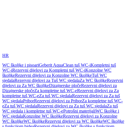
HR
WC školjke i pisoari
Geberit AquaClean tuš WC-i
Kompletni tuš
WC-i
Rezervni dijelovi za Kompletni tuš WC-i
Konzolne WC
školjke
Rezervni dijelovi za Konzolne WC školjke
Tuš WC
sjedala
Rezervni dijelovi za Tuš WC sjedala
Za WC školjke
Rezervni
dijelovi za Za WC školjke
Dizajnerske ploče
Rezervni dijelovi za
Dizajnerske ploče
Za kompletne tuš WC-e
Rezervni dijelovi za Za
kompletne tuš WC-e
Za tuš WC sjedala
Rezervni dijelovi za Za tuš
WC sjedala
Pribor
Rezervni dijelovi za Pribor
Za kompletne tuš WC-
e
Za tuš WC sjedala
Rezervni dijelovi za Za tuš WC sjedala
Za tuš
WC sjedala i kompletne tuš WC-e
Potrošni materijali
WC školjke i
WC sjedala
Konzolne WC školjke
Rezervni dijelovi za Konzolne
WC školjke
WC školjke
Rezervni dijelovi za WC školjke
WC školjke
s funkcijom bidea
Rezervni dijelovi za WC školjke s funkcijom