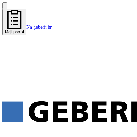
Na geberit.hr
Moji popisi