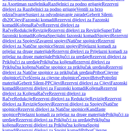
za Asortiman razdjelnika
Razdjelnici za podno grijanje
Rezervni
dijelovi za Razdjelnici za podno grijanje
Ventili za brzo
odzračivanje
Sustavi za odvodnjavanje zgrade
Geberit Silent-
db20
Cijevi
Fazonski komadi
Rezervni dijelovi za Fazonski
komadi
Koljena
Račve
Rezervni dijelovi za
Račve
Redukcije
Revizije
Rezervni dijelovi za Revizije
SuperTube
fazonski komadi
Koljena
Specijalni fazonski komadi
Spojevi
Rezervni
dijelovi za Spojevi
Zavareni spojevi
Natične spojnice
Rezervni
dijelovi za Natične spojnice
Stezni spojevi
Prijelazni komadi za
prijelaz na druge materijale
Rezervni dijelovi za Prijelazni komadi za
prijelaz na druge materijale
Priključci za uređaje
Rezervni dijelovi za
Priključci za uređaje
Priključna koljena
Rezervni dijelovi za
Priključna koljena
Natične spojnice za priključak uređaja
Rezervni
dijelovi za Natične spojnice za priključak uređaja
Pribor
Cijevne
obujmice
Učvršćenja za cijevne obujmice
Čepovi
Brtve
Potrošni
materijal
Geberit Silent-PP
Cijevi
Rezervni dijelovi za Cijevi
Fazonski
komadi
Rezervni dijelovi za Fazonski komadi
Koljena
Rezervni
dijelovi za Koljena
Račve
Rezervni dijelovi za
Račve
Redukcije
Rezervni dijelovi za Redukcije
Revizije
Rezervni
dijelovi za Revizije
Spojevi
Rezervni dijelovi za Spojevi
Natične
spojnice
Rezervni dijelovi za Natične spojnice
Kandžaste
spojnice
Prijelazni komadi za prijelaz na druge materijale
Priključci za
uređaje
Rezervni dijelovi za Priključci za uređaje
Priključna
koljena
Rezervni dijelovi za Priključna koljena
Spojni
komadi
Rezervni dijelovi za Spojni komadi
Pribor
Cijevne