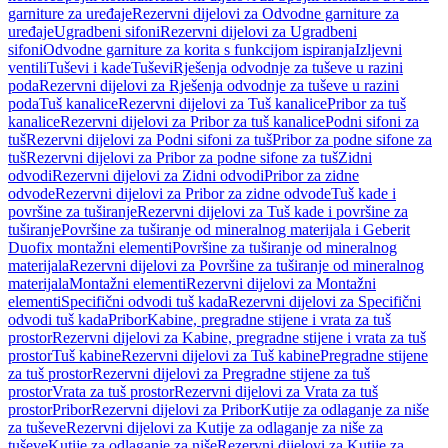
garniture za uređaje
Rezervni dijelovi za Odvodne garniture za
uređaje
Ugradbeni sifoni
Rezervni dijelovi za Ugradbeni
sifoni
Odvodne garniture za korita s funkcijom ispiranja
Izljevni
ventili
Tuševi i kade
Tuševi
Rješenja odvodnje za tuševe u razini
poda
Rezervni dijelovi za Rješenja odvodnje za tuševe u razini
poda
Tuš kanalice
Rezervni dijelovi za Tuš kanalice
Pribor za tuš
kanalice
Rezervni dijelovi za Pribor za tuš kanalice
Podni sifoni za
tuš
Rezervni dijelovi za Podni sifoni za tuš
Pribor za podne sifone za
tuš
Rezervni dijelovi za Pribor za podne sifone za tuš
Zidni
odvodi
Rezervni dijelovi za Zidni odvodi
Pribor za zidne
odvode
Rezervni dijelovi za Pribor za zidne odvode
Tuš kade i
površine za tuširanje
Rezervni dijelovi za Tuš kade i površine za
tuširanje
Površine za tuširanje od mineralnog materijala i Geberit
Duofix montažni elementi
Površine za tuširanje od mineralnog
materijala
Rezervni dijelovi za Površine za tuširanje od mineralnog
materijala
Montažni elementi
Rezervni dijelovi za Montažni
elementi
Specifični odvodi tuš kada
Rezervni dijelovi za Specifični
odvodi tuš kada
Pribor
Kabine, pregradne stijene i vrata za tuš
prostor
Rezervni dijelovi za Kabine, pregradne stijene i vrata za tuš
prostor
Tuš kabine
Rezervni dijelovi za Tuš kabine
Pregradne stijene
za tuš prostor
Rezervni dijelovi za Pregradne stijene za tuš
prostor
Vrata za tuš prostor
Rezervni dijelovi za Vrata za tuš
prostor
Pribor
Rezervni dijelovi za Pribor
Kutije za odlaganje za niše
za tuševe
Rezervni dijelovi za Kutije za odlaganje za niše za
tuševe
Kutije za odlaganje za niše
Rezervni dijelovi za Kutije za