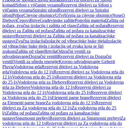
komadi
Sifoni s vijčanim vezama
Rezervni dijelovi za Sifoni s
vijčanim vezama
Spiralni sifoni
Rezervni dijelovi za Spiralni
sifoni
Pribor
Cijevne obujmice
Učvršćenja za cijevne obujmice
Noseći
žljebovi
Čepovi
Brtve
Građevinske zaštite
Potrošni materijal
Zaštita od
požara, zvučna izolacija i zaštita od vlage
Zaštita od požara
Rezervni
dijelovi za Zaštita od požara
Zaštita od požara za kanalizacijske
sustave
Rezervni dijelovi za Zaštita od požara za kanalizacijske
sustave
Zvučna izolacija
Izolacije od vibracijske buke tijela
Izolacije
od vibracijske buke tijela i izolacija od zvuka koja se širi
zrakom
Zaštita od vlage
Brtvila
Odzračni ventili za
odvodnjavanje
Dozračni ventili
Rezervni dijelovi za Dozračni
ventili
Ventili za uštedu energije
Krovno odvodnjavanje Geberit
Pluvia
Vodolovna grla
Rezervni dijelovi za Vodolovna
grla
Vodolovna grla do 12 l/s
Rezervni dijelovi za Vodolovna grla do
12 l/s
Vodolovna grla do 25 l/s
Rezervni dijelovi za Vodolovna grla
do 25 l/s
Vodolovna grla za žljebove
Rezervni dijelovi za Vodolovna
grla za žljebove
Vodolovna grla do 12 l/s
Rezervni dijelovi za
Vodolovna grla do 12 l/s
Vodolovna grla do 25 l/s
Rezervni dijelovi
za Vodolovna grla do 25 l/s
Elementi parne brane
Rezervni dijelovi
za Elementi parne brane
Za vodolovna grla do 12 l/s
Rezervni
dijelovi za Za vodolovna grla do 12 l/s
Za vodolovna grla do 25
l/s
Zaštita od požara
Zaštita od požara za kanalizacijske
sustave
Sigurnosni preljevi
Rezervni dijelovi za Sigurnosni preljevi
Za
vodolovna grla do 12 l/s
Rezervni dijelovi za Za vodolovna grla do