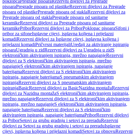
poklopca
Pregrade pisoara
Rezervni dijelovi za Pregrade
pisoara
Pregrade pisoara od plastike
Rezervni dijelovi za Pregrade
pisoara od plastike
Pregrade pisoara od stakla
Rezervni dijelovi za
Pregrade pisoara od stakla
Pregrade pisoara od sanitarne
keramike
Rezervni dijelovi za Pregrade pisoara od sanitarne
keramike
Pribor
Rezervni dijelovi za Pribor
Poklopac pisoara
Sifoni i
pribor za sifone
Isplavne cijevi, isplavna koljena i prijelazni
komadi
Rezervni dijelovi za Isplavne cijevi, isplavna koljena i
prijelazni komadi
Pričvrsni materijali
Uređaji za aktiviranje ispiranja
pisoara
Ugradnja u zid
Rezervni dijelovi za Ugradnja u zid
S
elektroničkim aktiviranjem ispiranja, mrežno napajanje
Rezervni
dijelovi za S elektroničkim aktiviranjem ispiranja, mrežno
napajanje
S elektroničkim aktiviranjem ispiranja, napajanje
baterijama
Rezervni dijelovi za S elektroničkim aktiviranjem
ispiranja, napajanje baterijama
S pneumatskim aktiviranjem
ispiranja
Rezervni dijelovi za S pneumatskim aktiviranjem
ispiranja
Basic
Rezervni dijelovi za Basic
Nazidna montaža
Rezervni
dijelovi za Nazidna montaža
S elektroničkim aktiviranjem ispiranja,
mrežno napajanje
Rezervni dijelovi za S elektroničkim aktiviranjem
ispiranja, mrežno napajanje
S elektroničkim aktiviranjem ispiranja,
napajanje baterijama
Rezervni dijelovi za S elektroničkim
aktiviranjem ispiranja, napajanje baterijama
Pribor
Rezervni dijelovi
za Pribor
Setovi za grubu gradnju i setovi za preradu
Rezervni
dijelovi za Setovi za grubu gradnju i setovi za preradu
Isplavne
cijevi, isplavna koljena i prijelazni komadi
Setovi za obnovu
Rezervni