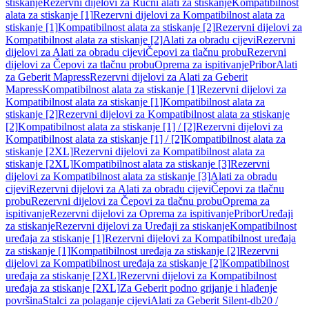
stiskanje
Rezervni dijelovi za Ručni alati za stiskanje
Kompatibilnost
alata za stiskanje [1]
Rezervni dijelovi za Kompatibilnost alata za
stiskanje [1]
Kompatibilnost alata za stiskanje [2]
Rezervni dijelovi za
Kompatibilnost alata za stiskanje [2]
Alati za obradu cijevi
Rezervni
dijelovi za Alati za obradu cijevi
Čepovi za tlačnu probu
Rezervni
dijelovi za Čepovi za tlačnu probu
Oprema za ispitivanje
Pribor
Alati
za Geberit Mapress
Rezervni dijelovi za Alati za Geberit
Mapress
Kompatibilnost alata za stiskanje [1]
Rezervni dijelovi za
Kompatibilnost alata za stiskanje [1]
Kompatibilnost alata za
stiskanje [2]
Rezervni dijelovi za Kompatibilnost alata za stiskanje
[2]
Kompatibilnost alata za stiskanje [1] / [2]
Rezervni dijelovi za
Kompatibilnost alata za stiskanje [1] / [2]
Kompatibilnost alata za
stiskanje [2XL]
Rezervni dijelovi za Kompatibilnost alata za
stiskanje [2XL]
Kompatibilnost alata za stiskanje [3]
Rezervni
dijelovi za Kompatibilnost alata za stiskanje [3]
Alati za obradu
cijevi
Rezervni dijelovi za Alati za obradu cijevi
Čepovi za tlačnu
probu
Rezervni dijelovi za Čepovi za tlačnu probu
Oprema za
ispitivanje
Rezervni dijelovi za Oprema za ispitivanje
Pribor
Uređaji
za stiskanje
Rezervni dijelovi za Uređaji za stiskanje
Kompatibilnost
uređaja za stiskanje [1]
Rezervni dijelovi za Kompatibilnost uređaja
za stiskanje [1]
Kompatibilnost uređaja za stiskanje [2]
Rezervni
dijelovi za Kompatibilnost uređaja za stiskanje [2]
Kompatibilnost
uređaja za stiskanje [2XL]
Rezervni dijelovi za Kompatibilnost
uređaja za stiskanje [2XL]
Za Geberit podno grijanje i hlađenje
površina
Stalci za polaganje cijevi
Alati za Geberit Silent-db20 /