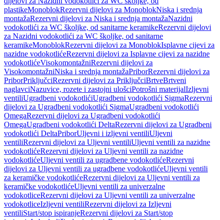
dijelovi za Nazidni vodokotlići za WC školjke, od
plastike
Monoblok
Rezervni dijelovi za Monoblok
Niska i srednja
montaža
Rezervni dijelovi za Niska i srednja montaža
Nazidni
vodokotlići za WC školjke, od sanitarne keramike
Rezervni dijelovi
za Nazidni vodokotlići za WC školjke, od sanitarne
keramike
Monoblok
Rezervni dijelovi za Monoblok
Isplavne cijevi za
nazidne vodokotliće
Rezervni dijelovi za Isplavne cijevi za nazidne
vodokotliće
Visokomontažni
Rezervni dijelovi za
Visokomontažni
Niska i srednja montaža
Pribor
Rezervni dijelovi za
Pribor
Priključci
Rezervni dijelovi za Priključci
Brtve
Brtveni
naglavci
Nazuvice, rozete i zastojni ulošci
Potrošni materijal
Izljevni
ventili
Ugradbeni vodokotlići
Ugradbeni vodokotlići Sigma
Rezervni
dijelovi za Ugradbeni vodokotlići Sigma
Ugradbeni vodokotlići
Omega
Rezervni dijelovi za Ugradbeni vodokotlići
Omega
Ugradbeni vodokotlići Delta
Rezervni dijelovi za Ugradbeni
vodokotlići Delta
Pribor
Uljevni i izljevni ventili
Uljevni
ventili
Rezervni dijelovi za Uljevni ventili
Uljevni ventili za nazidne
vodokotliće
Rezervni dijelovi za Uljevni ventili za nazidne
vodokotliće
Uljevni ventili za ugradbene vodokotliće
Rezervni
dijelovi za Uljevni ventili za ugradbene vodokotliće
Uljevni ventili
za keramičke vodokotliće
Rezervni dijelovi za Uljevni ventili za
keramičke vodokotliće
Uljevni ventili za univerzalne
vodokotlice
Rezervni dijelovi za Uljevni ventili za univerzalne
vodokotlice
Izljevni ventili
Rezervni dijelovi za Izljevni
ventili
Start/stop ispiranje
Rezervni dijelovi za Start/stop