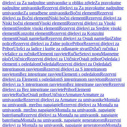
dijelovi za Za nadpultne umivaonike u obliku zdjele
Za pravokutne
nadpultne umivaonike
Rezervni dijelovi za Za pravokutne nadpultne
umivaonike
Za ugradbene umivaonike
Bočni elementi
Rezervni
dijelovi za Bočni elementi
Niski bočni elementi
Rezervni dijelovi za
Niski bočni elementi
Visoki elementi
Rezervni dijelovi za Visoki
elementi
Srednje visoki elementi
Rezervni dijelovi za Srednje visoki
elementi
Konzolni elementi
Rezervni dijelovi za Konzolni
elementi
Ostali namještaj
Rezervni dijelovi za Ostali namještaj
Zidne
police
Rezervni dijelovi za Zidne police
Pribor
Rezervni dijelovi za
Pribor
Ulošci za ladice i kutije za odlaganje stvari
Držači ručnika i
vješalice za ručnike
Elementi rasvjete
Ručke
Setovi nogu
Magnetne
ploče
Utičnice
Rezervni dijelovi za Utičnice
Ostali pribor
Ogledala i
elementi s ogledalom
Ogledala
Rezervni dijelovi za Ogledala
S
integriranom rasvjetom
Rezervni dijelovi za S integriranom
rasvjetom
Bez integrirane rasvjete
Elementi s ogledalom
Rezervni
dijelovi za Elementi s ogledalom
S integriranom rasvjetom
Rezervni
dijelovi za S integriranom rasvjetom
Bez integrirane rasvjete
Rezervni
dijelovi za Bez integrirane rasvjete
Pribor
Elementi
rasvjete
Ručke
Ostali pribor
Utičnice
Armature
Armature za
umivaonike
Rezervni dijelovi za Armature za umivaonike
Montaža
na umivaonik, mrežno napajanje
Rezervni dijelovi za Montaža na
umivaonik, mrežno napajanje
Montaža na umivaonik, napajanje
baterijama
Rezervni dijelovi za Montaža na umivaonik, napajanje
baterijama
Montaža na umivaonik, napajanje generatorom
Rezervni
dijelovi za Montaža na umivaonik, napajanje generatorom
Montaža