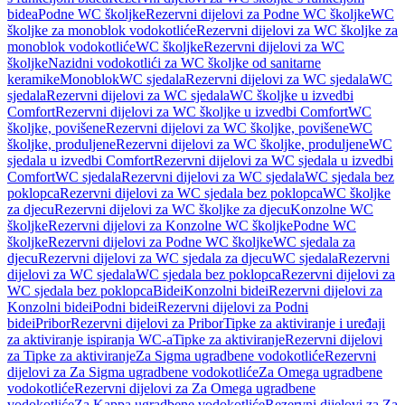
bidea
Podne WC školjke
Rezervni dijelovi za Podne WC školjke
WC
školjke za monoblok vodokotliće
Rezervni dijelovi za WC školjke za
monoblok vodokotliće
WC školjke
Rezervni dijelovi za WC
školjke
Nazidni vodokotlići za WC školjke od sanitarne
keramike
Monoblok
WC sjedala
Rezervni dijelovi za WC sjedala
WC
sjedala
Rezervni dijelovi za WC sjedala
WC školjke u izvedbi
Comfort
Rezervni dijelovi za WC školjke u izvedbi Comfort
WC
školjke, povišene
Rezervni dijelovi za WC školjke, povišene
WC
školjke, produljene
Rezervni dijelovi za WC školjke, produljene
WC
sjedala u izvedbi Comfort
Rezervni dijelovi za WC sjedala u izvedbi
Comfort
WC sjedala
Rezervni dijelovi za WC sjedala
WC sjedala bez
poklopca
Rezervni dijelovi za WC sjedala bez poklopca
WC školjke
za djecu
Rezervni dijelovi za WC školjke za djecu
Konzolne WC
školjke
Rezervni dijelovi za Konzolne WC školjke
Podne WC
školjke
Rezervni dijelovi za Podne WC školjke
WC sjedala za
djecu
Rezervni dijelovi za WC sjedala za djecu
WC sjedala
Rezervni
dijelovi za WC sjedala
WC sjedala bez poklopca
Rezervni dijelovi za
WC sjedala bez poklopca
Bidei
Konzolni bidei
Rezervni dijelovi za
Konzolni bidei
Podni bidei
Rezervni dijelovi za Podni
bidei
Pribor
Rezervni dijelovi za Pribor
Tipke za aktiviranje i uređaji
za aktiviranje ispiranja WC-a
Tipke za aktiviranje
Rezervni dijelovi
za Tipke za aktiviranje
Za Sigma ugradbene vodokotliće
Rezervni
dijelovi za Za Sigma ugradbene vodokotliće
Za Omega ugradbene
vodokotliće
Rezervni dijelovi za Za Omega ugradbene
vodokotliće
Za Kappa ugradbene vodokotliće
Rezervni dijelovi za Za