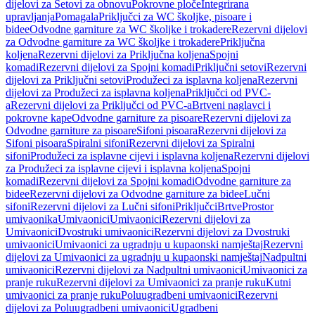
dijelovi za Setovi za obnovu
Pokrovne ploče
Integrirana
upravljanja
Pomagala
Priključci za WC školjke, pisoare i
bidee
Odvodne garniture za WC školjke i trokadere
Rezervni dijelovi
za Odvodne garniture za WC školjke i trokadere
Priključna
koljena
Rezervni dijelovi za Priključna koljena
Spojni
komadi
Rezervni dijelovi za Spojni komadi
Priključni setovi
Rezervni
dijelovi za Priključni setovi
Produžeci za isplavna koljena
Rezervni
dijelovi za Produžeci za isplavna koljena
Priključci od PVC-
a
Rezervni dijelovi za Priključci od PVC-a
Brtveni naglavci i
pokrovne kape
Odvodne garniture za pisoare
Rezervni dijelovi za
Odvodne garniture za pisoare
Sifoni pisoara
Rezervni dijelovi za
Sifoni pisoara
Spiralni sifoni
Rezervni dijelovi za Spiralni
sifoni
Produžeci za isplavne cijevi i isplavna koljena
Rezervni dijelovi
za Produžeci za isplavne cijevi i isplavna koljena
Spojni
komadi
Rezervni dijelovi za Spojni komadi
Odvodne garniture za
bidee
Rezervni dijelovi za Odvodne garniture za bidee
Lučni
sifoni
Rezervni dijelovi za Lučni sifoni
Priključci
Brtve
Prostor
umivaonika
Umivaonici
Umivaonici
Rezervni dijelovi za
Umivaonici
Dvostruki umivaonici
Rezervni dijelovi za Dvostruki
umivaonici
Umivaonici za ugradnju u kupaonski namještaj
Rezervni
dijelovi za Umivaonici za ugradnju u kupaonski namještaj
Nadpultni
umivaonici
Rezervni dijelovi za Nadpultni umivaonici
Umivaonici za
pranje ruku
Rezervni dijelovi za Umivaonici za pranje ruku
Kutni
umivaonici za pranje ruku
Poluugradbeni umivaonici
Rezervni
dijelovi za Poluugradbeni umivaonici
Ugradbeni