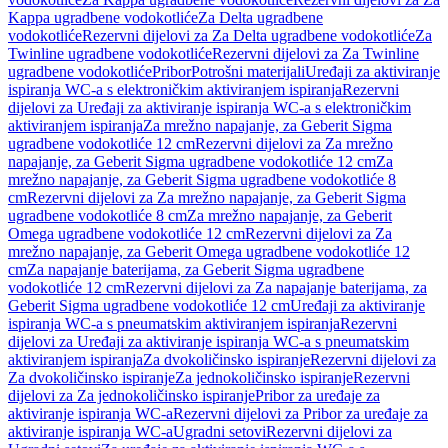
Kappa ugradbene vodokotliće
Za Delta ugradbene
vodokotliće
Rezervni dijelovi za Za Delta ugradbene vodokotliće
Za
Twinline ugradbene vodokotliće
Rezervni dijelovi za Za Twinline
ugradbene vodokotliće
Pribor
Potrošni materijali
Uređaji za aktiviranje
ispiranja WC-a s elektroničkim aktiviranjem ispiranja
Rezervni
dijelovi za Uređaji za aktiviranje ispiranja WC-a s elektroničkim
aktiviranjem ispiranja
Za mrežno napajanje, za Geberit Sigma
ugradbene vodokotliće 12 cm
Rezervni dijelovi za Za mrežno
napajanje, za Geberit Sigma ugradbene vodokotliće 12 cm
Za
mrežno napajanje, za Geberit Sigma ugradbene vodokotliće 8
cm
Rezervni dijelovi za Za mrežno napajanje, za Geberit Sigma
ugradbene vodokotliće 8 cm
Za mrežno napajanje, za Geberit
Omega ugradbene vodokotliće 12 cm
Rezervni dijelovi za Za
mrežno napajanje, za Geberit Omega ugradbene vodokotliće 12
cm
Za napajanje baterijama, za Geberit Sigma ugradbene
vodokotliće 12 cm
Rezervni dijelovi za Za napajanje baterijama, za
Geberit Sigma ugradbene vodokotliće 12 cm
Uređaji za aktiviranje
ispiranja WC-a s pneumatskim aktiviranjem ispiranja
Rezervni
dijelovi za Uređaji za aktiviranje ispiranja WC-a s pneumatskim
aktiviranjem ispiranja
Za dvokoličinsko ispiranje
Rezervni dijelovi za
Za dvokoličinsko ispiranje
Za jednokoličinsko ispiranje
Rezervni
dijelovi za Za jednokoličinsko ispiranje
Pribor za uređaje za
aktiviranje ispiranja WC-a
Rezervni dijelovi za Pribor za uređaje za
aktiviranje ispiranja WC-a
Ugradni setovi
Rezervni dijelovi za