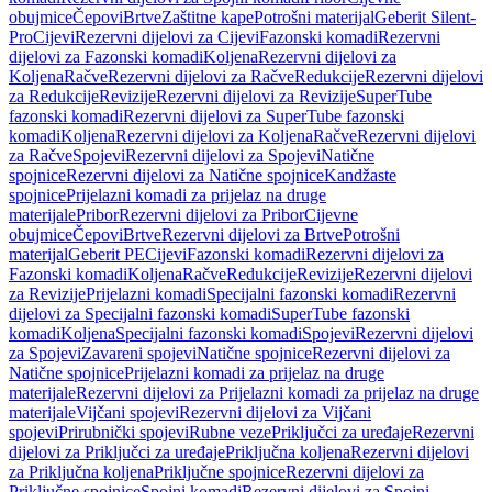
obujmice
Čepovi
Brtve
Zaštitne kape
Potrošni materijal
Geberit Silent-
Pro
Cijevi
Rezervni dijelovi za Cijevi
Fazonski komadi
Rezervni
dijelovi za Fazonski komadi
Koljena
Rezervni dijelovi za
Koljena
Račve
Rezervni dijelovi za Račve
Redukcije
Rezervni dijelovi
za Redukcije
Revizije
Rezervni dijelovi za Revizije
SuperTube
fazonski komadi
Rezervni dijelovi za SuperTube fazonski
komadi
Koljena
Rezervni dijelovi za Koljena
Račve
Rezervni dijelovi
za Račve
Spojevi
Rezervni dijelovi za Spojevi
Natične
spojnice
Rezervni dijelovi za Natične spojnice
Kandžaste
spojnice
Prijelazni komadi za prijelaz na druge
materijale
Pribor
Rezervni dijelovi za Pribor
Cijevne
obujmice
Čepovi
Brtve
Rezervni dijelovi za Brtve
Potrošni
materijal
Geberit PE
Cijevi
Fazonski komadi
Rezervni dijelovi za
Fazonski komadi
Koljena
Račve
Redukcije
Revizije
Rezervni dijelovi
za Revizije
Prijelazni komadi
Specijalni fazonski komadi
Rezervni
dijelovi za Specijalni fazonski komadi
SuperTube fazonski
komadi
Koljena
Specijalni fazonski komadi
Spojevi
Rezervni dijelovi
za Spojevi
Zavareni spojevi
Natične spojnice
Rezervni dijelovi za
Natične spojnice
Prijelazni komadi za prijelaz na druge
materijale
Rezervni dijelovi za Prijelazni komadi za prijelaz na druge
materijale
Vijčani spojevi
Rezervni dijelovi za Vijčani
spojevi
Prirubnički spojevi
Rubne veze
Priključci za uređaje
Rezervni
dijelovi za Priključci za uređaje
Priključna koljena
Rezervni dijelovi
za Priključna koljena
Priključne spojnice
Rezervni dijelovi za
Priključne spojnice
Spojni komadi
Rezervni dijelovi za Spojni