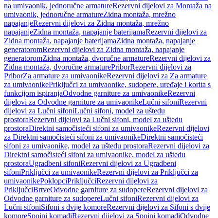
na umivaonik, jednoručne armature
Rezervni dijelovi za Montaža na
umivaonik, jednoručne armature
Zidna montaža, mrežno
napajanje
Rezervni dijelovi za Zidna montaža, mrežno
napajanje
Zidna montaža, napajanje baterijama
Rezervni dijelovi za
Zidna montaža, napajanje baterijama
Zidna montaža, napajanje
generatorom
Rezervni dijelovi za Zidna montaža, napajanje
generatorom
Zidna montaža, dvoručne armature
Rezervni dijelovi za
Zidna montaža, dvoručne armature
Pribor
Rezervni dijelovi za
Pribor
Za armature za umivaonike
Rezervni dijelovi za Za armature
za umivaonike
Priključci za umivaonike, sudopere, uređaje i korita s
funkcijom ispiranja
Odvodne garniture za umivaonike
Rezervni
dijelovi za Odvodne garniture za umivaonike
Lučni sifoni
Rezervni
dijelovi za Lučni sifoni
Lučni sifoni, model za uštedu
prostora
Rezervni dijelovi za Lučni sifoni, model za uštedu
prostora
Direktni samočisteći sifoni za umivaonike
Rezervni dijelovi
za Direktni samočisteći sifoni za umivaonike
Direktni samočisteći
sifoni za umivaonike, model za uštedu prostora
Rezervni dijelovi za
Direktni samočisteći sifoni za umivaonike, model za uštedu
prostora
Ugradbeni sifoni
Rezervni dijelovi za Ugradbeni
sifoni
Priključci za umivaonike
Rezervni dijelovi za Priključci za
umivaonike
Poklopci
Priključci
Rezervni dijelovi za
Priključci
Brtve
Odvodne garniture za sudopere
Rezervni dijelovi za
Odvodne garniture za sudopere
Lučni sifoni
Rezervni dijelovi za
Lučni sifoni
Sifoni s dvije komore
Rezervni dijelovi za Sifoni s dvije
komore
Spojni komadi
Rezervni dijelovi za Spojni komadi
Odvodne