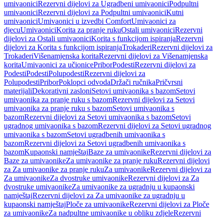
umivaonici
Rezervni dijelovi za Ugradbeni umivaonici
Podpultni
umivaonici
Rezervni dijelovi za Podpultni umivaonici
Kutni
umivaonici
Umivaonici u izvedbi Comfort
Umivaonici za
djecu
Umivaonici
Korita za pranje ruku
Ostali umivaonici
Rezervni
dijelovi za Ostali umivaonici
Korita s funkcijom ispiranja
Rezervni
dijelovi za Korita s funkcijom ispiranja
Trokaderi
Rezervni dijelovi za
Trokaderi
Višenamjenska korita
Rezervni dijelovi za Višenamjenska
korita
Umivaonici za učionice
Pribor
Podesti
Rezervni dijelovi za
Podesti
Podesti
Polupodesti
Rezervni dijelovi za
Polupodesti
Pribor
Poklopci odvoda
Držači ručnika
Pričvrsni
materijali
Dekorativni zasloni
Setovi umivaonika s bazom
Setovi
umivaonika za pranje ruku s bazom
Rezervni dijelovi za Setovi
umivaonika za pranje ruku s bazom
Setovi umivaonika s
bazom
Rezervni dijelovi za Setovi umivaonika s bazom
Setovi
ugradnog umivaonika s bazom
Rezervni dijelovi za Setovi ugradnog
umivaonika s bazom
Setovi ugradbenih umivaonika s
bazom
Rezervni dijelovi za Setovi ugradbenih umivaonika s
bazom
Kupaonski namještaj
Baze za umivaonike
Rezervni dijelovi za
Baze za umivaonike
Za umivaonike za pranje ruku
Rezervni dijelovi
za Za umivaonike za pranje ruku
Za umivaonike
Rezervni dijelovi za
Za umivaonike
Za dvostruke umivaonike
Rezervni dijelovi za Za
dvostruke umivaonike
Za umivaonike za ugradnju u kupaonski
namještaj
Rezervni dijelovi za Za umivaonike za ugradnju u
kupaonski namještaj
Ploče za umivaonike
Rezervni dijelovi za Ploče
za umivaonike
Za nadpultne umivaonike u obliku zdjele
Rezervni