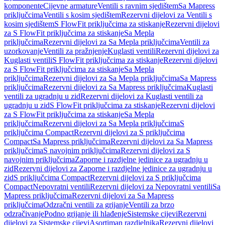
komponente
Cijevne armature
Ventili s ravnim sjedištem
Sa Mapress
priključcima
Ventili s kosim sjedištem
Rezervni dijelovi za Ventili s
kosim sjedištem
S FlowFit priključcima za stiskanje
Rezervni dijelovi
za S FlowFit priključcima za stiskanje
Sa Mepla
priključcima
Rezervni dijelovi za Sa Mepla priključcima
Ventili za
uzorkovanje
Ventili za pražnjenje
Kuglasti ventili
Rezervni dijelovi za
Kuglasti ventili
S FlowFit priključcima za stiskanje
Rezervni dijelovi
za S FlowFit priključcima za stiskanje
Sa Mepla
priključcima
Rezervni dijelovi za Sa Mepla priključcima
Sa Mapress
priključcima
Rezervni dijelovi za Sa Mapress priključcima
Kuglasti
ventili za ugradnju u zid
Rezervni dijelovi za Kuglasti ventili za
ugradnju u zid
S FlowFit priključcima za stiskanje
Rezervni dijelovi
za S FlowFit priključcima za stiskanje
Sa Mepla
priključcima
Rezervni dijelovi za Sa Mepla priključcima
S
priključcima Compact
Rezervni dijelovi za S priključcima
Compact
Sa Mapress priključcima
Rezervni dijelovi za Sa Mapress
priključcima
S navojnim priključcima
Rezervni dijelovi za S
navojnim priključcima
Zaporne i razdjelne jedinice za ugradnju u
zid
Rezervni dijelovi za Zaporne i razdjelne jedinice za ugradnju u
zid
S priključcima Compact
Rezervni dijelovi za S priključcima
Compact
Nepovratni ventili
Rezervni dijelovi za Nepovratni ventili
Sa
Mapress priključcima
Rezervni dijelovi za Sa Mapress
priključcima
Odzračni ventili za grijanje
Ventili za brzo
odzračivanje
Podno grijanje ili hlađenje
Sistemske cijevi
Rezervni
dijelovi za Sistemske cijevi
Asortiman razdjelnika
Rezervni dijelovi