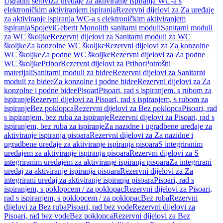
Ugradni setovi
Za uređaje za aktiviranje ispiranja WC-a s
elektroničkim aktiviranjem ispiranja
Rezervni dijelovi za Za uređaje
za aktiviranje ispiranja WC-a s elektroničkim aktiviranjem
ispiranja
Spojevi
Geberit Monolith sanitarni moduli
Sanitarni moduli
za WC školjke
Rezervni dijelovi za Sanitarni moduli za WC
školjke
Za konzolne WC školjke
Rezervni dijelovi za Za konzolne
WC školjke
Za podne WC školjke
Rezervni dijelovi za Za podne
WC školjke
Pribor
Rezervni dijelovi za Pribor
Potrošni
materijali
Sanitarni moduli za bidee
Rezervni dijelovi za Sanitarni
moduli za bidee
Za konzolne i podne bidee
Rezervni dijelovi za Za
konzolne i podne bidee
Pisoari
Pisoari, rad s ispiranjem, s rubom za
ispiranje
Rezervni dijelovi za Pisoari, rad s ispiranjem, s rubom za
ispiranje
Bez poklopca
Rezervni dijelovi za Bez poklopca
Pisoari, rad
s ispiranjem, bez ruba za ispiranje
Rezervni dijelovi za Pisoari, rad s
ispiranjem, bez ruba za ispiranje
Za nazidne i ugradbene uređaje za
aktiviranje ispiranja pisoara
Rezervni dijelovi za Za nazidne i
ugradbene uređaje za aktiviranje ispiranja pisoara
S integriranim
uređajem za aktiviranje ispiranja pisoara
Rezervni dijelovi za S
integriranim uređajem za aktiviranje ispiranja pisoara
Za integrirani
uređaj za aktiviranje ispiranja pisoara
Rezervni dijelovi za Za
integrirani uređaj za aktiviranje ispiranja pisoara
Pisoari, rad s
ispiranjem, s poklopcem / za poklopac
Rezervni dijelovi za Pisoari,
rad s ispiranjem, s poklopcem / za poklopac
Bez ruba
Rezervni
dijelovi za Bez ruba
Pisoari, rad bez vode
Rezervni dijelovi za
Pisoari, rad bez vode
Bez poklopca
Rezervni dijelovi za Bez