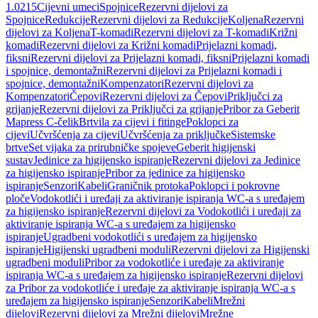
1.0215
Cijevni umeci
Spojnice
Rezervni dijelovi za
Spojnice
Redukcije
Rezervni dijelovi za Redukcije
Koljena
Rezervni
dijelovi za Koljena
T-komadi
Rezervni dijelovi za T-komadi
Križni
komadi
Rezervni dijelovi za Križni komadi
Prijelazni komadi,
fiksni
Rezervni dijelovi za Prijelazni komadi, fiksni
Prijelazni komadi
i spojnice, demontažni
Rezervni dijelovi za Prijelazni komadi i
spojnice, demontažni
Kompenzatori
Rezervni dijelovi za
Kompenzatori
Čepovi
Rezervni dijelovi za Čepovi
Priključci za
grijanje
Rezervni dijelovi za Priključci za grijanje
Pribor za Geberit
Mapress C-čelik
Brtvila za cijevi i fitinge
Poklopci za
cijevi
Učvršćenja za cijevi
Učvršćenja za priključke
Sistemske
brtve
Set vijaka za prirubničke spojeve
Geberit higijenski
sustav
Jedinice za higijensko ispiranje
Rezervni dijelovi za Jedinice
za higijensko ispiranje
Pribor za jedinice za higijensko
ispiranje
Senzori
Kabeli
Graničnik protoka
Poklopci i pokrovne
ploče
Vodokotlići i uređaji za aktiviranje ispiranja WC-a s uređajem
za higijensko ispiranje
Rezervni dijelovi za Vodokotlići i uređaji za
aktiviranje ispiranja WC-a s uređajem za higijensko
ispiranje
Ugradbeni vodokotlići s uređajem za higijensko
ispiranje
Higijenski ugradbeni moduli
Rezervni dijelovi za Higijenski
ugradbeni moduli
Pribor za vodokotliće i uređaje za aktiviranje
ispiranja WC-a s uređajem za higijensko ispiranje
Rezervni dijelovi
za Pribor za vodokotliće i uređaje za aktiviranje ispiranja WC-a s
uređajem za higijensko ispiranje
Senzori
Kabeli
Mrežni
dijelovi
Rezervni dijelovi za Mrežni dijelovi
Mrežne