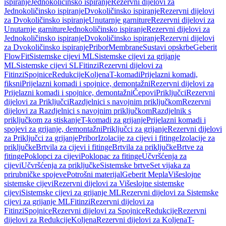
ispiranje
Jednokoličinsko ispiranje
Rezervni dijelovi za
Jednokoličinsko ispiranje
Dvokoličinsko ispiranje
Rezervni dijelovi
za Dvokoličinsko ispiranje
Unutarnje garniture
Rezervni dijelovi za
Unutarnje garniture
Jednokoličinsko ispiranje
Rezervni dijelovi za
Jednokoličinsko ispiranje
Dvokoličinsko ispiranje
Rezervni dijelovi
za Dvokoličinsko ispiranje
Pribor
Membrane
Sustavi opskrbe
Geberit
FlowFit
Sistemske cijevi ML
Sistemske cijevi za grijanje
ML
Sistemske cijevi SL
Fitinzi
Rezervni dijelovi za
Fitinzi
Spojnice
Redukcije
Koljena
T-komadi
Prijelazni komadi,
fiksni
Prijelazni komadi i spojnice, demontažni
Rezervni dijelovi za
Prijelazni komadi i spojnice, demontažni
Čepovi
Priključci
Rezervni
dijelovi za Priključci
Razdjelnici s navojnim priključkom
Rezervni
dijelovi za Razdjelnici s navojnim priključkom
Razdjelnik s
priključkom za stiskanje
T-komadi za grijanje
Prijelazni komadi i
spojevi za grijanje, demontažni
Priključci za grijanje
Rezervni dijelovi
za Priključci za grijanje
Pribor
Izolacije za cijevi i fitinge
Izolacije za
priključke
Brtvila za cijevi i fitinge
Brtvila za priključke
Brtve za
fitinge
Poklopci za cijevi
Poklopac za fitinge
Učvršćenja za
cijevi
Učvršćenja za priključke
Sistemske brtve
Set vijaka za
prirubničke spojeve
Potrošni materijal
Geberit Mepla
Višeslojne
sistemske cijevi
Rezervni dijelovi za Višeslojne sistemske
cijevi
Sistemske cijevi za grijanje ML
Rezervni dijelovi za Sistemske
cijevi za grijanje ML
Fitinzi
Rezervni dijelovi za
Fitinzi
Spojnice
Rezervni dijelovi za Spojnice
Redukcije
Rezervni
dijelovi za Redukcije
Koljena
Rezervni dijelovi za Koljena
T-