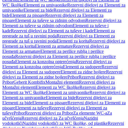
WC školjke
Elementi za umivaonike
Rezervni dijelovi za Elementi za
umivaonike
Elementi za bide
Rezervni dijelovi za Elementi za
bide
Elementi za pisoare
Rezervni dijelovi za Elementi za
pisoare
Elementi za tuševe sa zidnim odvodom
Rezervni dijelovi za
Elementi za tuševe sa zidnim odvodom
Elementi za tuševe i
kade
Rezervni dijelovi za Elementi za tuševe i kade
Elementi za
pregrade za tuš u ravnini poda
Rezervni dijelovi za Elementi za
pregrade za tuš u ravnini poda
Elementi za korita
Rezervni dijelovi za
Elementi za korita
Elementi za armature
Rezervni dijelovi za
Elementi za armature
Elementi za perilice rublja i perilice
posuđa
Rezervni dijelovi za Elementi za perilice rublja i perilice
posuđa
Elementi za konzolna opterećenja
Rezervni dijelovi za
Elementi za konzolna opterećenja
Elementi za sudopere
Rezervni
dijelovi za Elementi za sudopere
Elementi za zidne bojlere
Rezervni
dijelovi za Elementi za zidne bojlere
Pribor
Rezervni dijelovi za
Pribor
Geberit Kombifix
Montažni elementi
Rezervni dijelovi za
Montažni elementi
Elementi za WC školjke
Rezervni dijelovi za
Elementi za WC školjke
Elementi za umivaonike
Rezervni dijelovi za
Elementi za umivaonike
Elementi za bide
Rezervni dijelovi za
Elementi za bide
Elementi za pisoare
Rezervni dijelovi za Elementi za
pisoare
Elementi za tuševe
Rezervni dijelovi za Elementi za
tuševe
Pribor
Rezervni dijelovi za Pribor
Za elemente WC-a
Za
učvršćenja
Rezervni dijelovi za Za učvršćenja
Nazidni
vodokotlići
Nazidni vodokotlići za WC školjke, od plastike
Rezervni