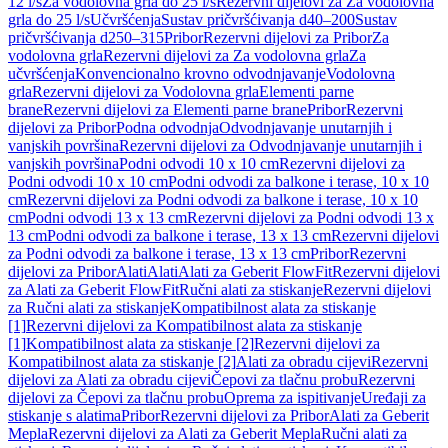
12 l/s
Za vodolovna grla do 25 l/s
Rezervni dijelovi za Za vodolovna
grla do 25 l/s
Učvršćenja
Sustav pričvršćivanja d40–200
Sustav
pričvršćivanja d250–315
Pribor
Rezervni dijelovi za Pribor
Za
vodolovna grla
Rezervni dijelovi za Za vodolovna grla
Za
učvršćenja
Konvencionalno krovno odvodnjavanje
Vodolovna
grla
Rezervni dijelovi za Vodolovna grla
Elementi parne
brane
Rezervni dijelovi za Elementi parne brane
Pribor
Rezervni
dijelovi za Pribor
Podna odvodnja
Odvodnjavanje unutarnjih i
vanjskih površina
Rezervni dijelovi za Odvodnjavanje unutarnjih i
vanjskih površina
Podni odvodi 10 x 10 cm
Rezervni dijelovi za
Podni odvodi 10 x 10 cm
Podni odvodi za balkone i terase, 10 x 10
cm
Rezervni dijelovi za Podni odvodi za balkone i terase, 10 x 10
cm
Podni odvodi 13 x 13 cm
Rezervni dijelovi za Podni odvodi 13 x
13 cm
Podni odvodi za balkone i terase, 13 x 13 cm
Rezervni dijelovi
za Podni odvodi za balkone i terase, 13 x 13 cm
Pribor
Rezervni
dijelovi za Pribor
Alati
Alati
Alati za Geberit FlowFit
Rezervni dijelovi
za Alati za Geberit FlowFit
Ručni alati za stiskanje
Rezervni dijelovi
za Ručni alati za stiskanje
Kompatibilnost alata za stiskanje
[1]
Rezervni dijelovi za Kompatibilnost alata za stiskanje
[1]
Kompatibilnost alata za stiskanje [2]
Rezervni dijelovi za
Kompatibilnost alata za stiskanje [2]
Alati za obradu cijevi
Rezervni
dijelovi za Alati za obradu cijevi
Čepovi za tlačnu probu
Rezervni
dijelovi za Čepovi za tlačnu probu
Oprema za ispitivanje
Uređaji za
stiskanje s alatima
Pribor
Rezervni dijelovi za Pribor
Alati za Geberit
Mepla
Rezervni dijelovi za Alati za Geberit Mepla
Ručni alati za