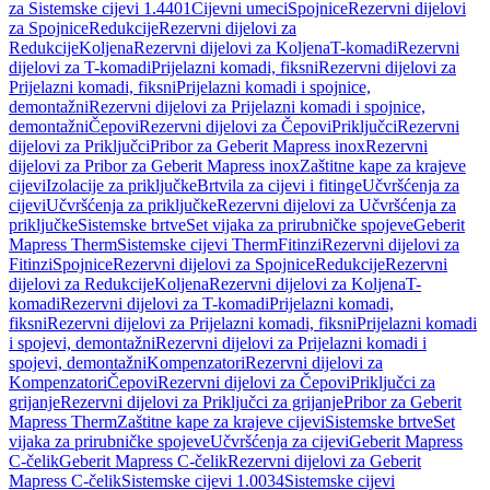
za Sistemske cijevi 1.4401
Cijevni umeci
Spojnice
Rezervni dijelovi
za Spojnice
Redukcije
Rezervni dijelovi za
Redukcije
Koljena
Rezervni dijelovi za Koljena
T-komadi
Rezervni
dijelovi za T-komadi
Prijelazni komadi, fiksni
Rezervni dijelovi za
Prijelazni komadi, fiksni
Prijelazni komadi i spojnice,
demontažni
Rezervni dijelovi za Prijelazni komadi i spojnice,
demontažni
Čepovi
Rezervni dijelovi za Čepovi
Priključci
Rezervni
dijelovi za Priključci
Pribor za Geberit Mapress inox
Rezervni
dijelovi za Pribor za Geberit Mapress inox
Zaštitne kape za krajeve
cijevi
Izolacije za priključke
Brtvila za cijevi i fitinge
Učvršćenja za
cijevi
Učvršćenja za priključke
Rezervni dijelovi za Učvršćenja za
priključke
Sistemske brtve
Set vijaka za prirubničke spojeve
Geberit
Mapress Therm
Sistemske cijevi Therm
Fitinzi
Rezervni dijelovi za
Fitinzi
Spojnice
Rezervni dijelovi za Spojnice
Redukcije
Rezervni
dijelovi za Redukcije
Koljena
Rezervni dijelovi za Koljena
T-
komadi
Rezervni dijelovi za T-komadi
Prijelazni komadi,
fiksni
Rezervni dijelovi za Prijelazni komadi, fiksni
Prijelazni komadi
i spojevi, demontažni
Rezervni dijelovi za Prijelazni komadi i
spojevi, demontažni
Kompenzatori
Rezervni dijelovi za
Kompenzatori
Čepovi
Rezervni dijelovi za Čepovi
Priključci za
grijanje
Rezervni dijelovi za Priključci za grijanje
Pribor za Geberit
Mapress Therm
Zaštitne kape za krajeve cijevi
Sistemske brtve
Set
vijaka za prirubničke spojeve
Učvršćenja za cijevi
Geberit Mapress
C-čelik
Geberit Mapress C-čelik
Rezervni dijelovi za Geberit
Mapress C-čelik
Sistemske cijevi 1.0034
Sistemske cijevi