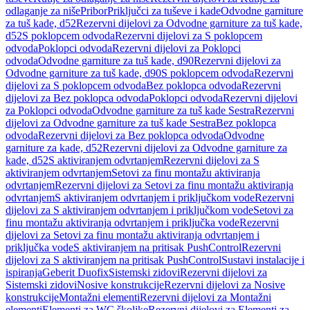
odlaganje za niše
Pribor
Priključci za tuševe i kade
Odvodne garniture
za tuš kade, d52
Rezervni dijelovi za Odvodne garniture za tuš kade,
d52
S poklopcem odvoda
Rezervni dijelovi za S poklopcem
odvoda
Poklopci odvoda
Rezervni dijelovi za Poklopci
odvoda
Odvodne garniture za tuš kade, d90
Rezervni dijelovi za
Odvodne garniture za tuš kade, d90
S poklopcem odvoda
Rezervni
dijelovi za S poklopcem odvoda
Bez poklopca odvoda
Rezervni
dijelovi za Bez poklopca odvoda
Poklopci odvoda
Rezervni dijelovi
za Poklopci odvoda
Odvodne garniture za tuš kade Sestra
Rezervni
dijelovi za Odvodne garniture za tuš kade Sestra
Bez poklopca
odvoda
Rezervni dijelovi za Bez poklopca odvoda
Odvodne
garniture za kade, d52
Rezervni dijelovi za Odvodne garniture za
kade, d52
S aktiviranjem odvrtanjem
Rezervni dijelovi za S
aktiviranjem odvrtanjem
Setovi za finu montažu aktiviranja
odvrtanjem
Rezervni dijelovi za Setovi za finu montažu aktiviranja
odvrtanjem
S aktiviranjem odvrtanjem i priključkom vode
Rezervni
dijelovi za S aktiviranjem odvrtanjem i priključkom vode
Setovi za
finu montažu aktiviranja odvrtanjem i priključka vode
Rezervni
dijelovi za Setovi za finu montažu aktiviranja odvrtanjem i
priključka vode
S aktiviranjem na pritisak PushControl
Rezervni
dijelovi za S aktiviranjem na pritisak PushControl
Sustavi instalacije i
ispiranja
Geberit Duofix
Sistemski zidovi
Rezervni dijelovi za
Sistemski zidovi
Nosive konstrukcije
Rezervni dijelovi za Nosive
konstrukcije
Montažni elementi
Rezervni dijelovi za Montažni
elementi
Elementi za WC školjke
Rezervni dijelovi za Elementi za