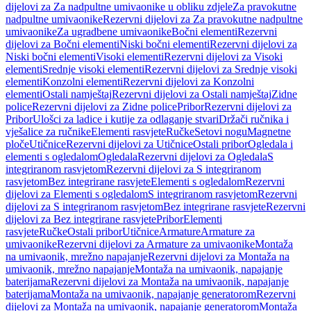
dijelovi za Za nadpultne umivaonike u obliku zdjele
Za pravokutne
nadpultne umivaonike
Rezervni dijelovi za Za pravokutne nadpultne
umivaonike
Za ugradbene umivaonike
Bočni elementi
Rezervni
dijelovi za Bočni elementi
Niski bočni elementi
Rezervni dijelovi za
Niski bočni elementi
Visoki elementi
Rezervni dijelovi za Visoki
elementi
Srednje visoki elementi
Rezervni dijelovi za Srednje visoki
elementi
Konzolni elementi
Rezervni dijelovi za Konzolni
elementi
Ostali namještaj
Rezervni dijelovi za Ostali namještaj
Zidne
police
Rezervni dijelovi za Zidne police
Pribor
Rezervni dijelovi za
Pribor
Ulošci za ladice i kutije za odlaganje stvari
Držači ručnika i
vješalice za ručnike
Elementi rasvjete
Ručke
Setovi nogu
Magnetne
ploče
Utičnice
Rezervni dijelovi za Utičnice
Ostali pribor
Ogledala i
elementi s ogledalom
Ogledala
Rezervni dijelovi za Ogledala
S
integriranom rasvjetom
Rezervni dijelovi za S integriranom
rasvjetom
Bez integrirane rasvjete
Elementi s ogledalom
Rezervni
dijelovi za Elementi s ogledalom
S integriranom rasvjetom
Rezervni
dijelovi za S integriranom rasvjetom
Bez integrirane rasvjete
Rezervni
dijelovi za Bez integrirane rasvjete
Pribor
Elementi
rasvjete
Ručke
Ostali pribor
Utičnice
Armature
Armature za
umivaonike
Rezervni dijelovi za Armature za umivaonike
Montaža
na umivaonik, mrežno napajanje
Rezervni dijelovi za Montaža na
umivaonik, mrežno napajanje
Montaža na umivaonik, napajanje
baterijama
Rezervni dijelovi za Montaža na umivaonik, napajanje
baterijama
Montaža na umivaonik, napajanje generatorom
Rezervni
dijelovi za Montaža na umivaonik, napajanje generatorom
Montaža