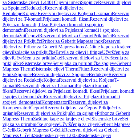
za Sistemske cijevi 1.4401
Cijevni umeci
Spojnice
Rezervni dijelovi
za Spojnice
Redukcije
Rezervni dijelovi za
Redukcije
Koljena
Rezervni dijelovi za Koljena
T-komadi
Rezervni
dijelovi za T-komadi
Prijelazni komadi, fiksni
Rezervni dijelovi za
Prijelazni komadi, fiksni
Prijelazni komadi i spojnice,
demontažni
Rezervni dijelovi za Prijelazni komadi i spojnice,
demontažni
Čepovi
Rezervni dijelovi za Čepovi
Priključci
Rezervni
dijelovi za Priključci
Pribor za Geberit Mapress inox
Rezervni
dijelovi za Pribor za Geberit Mapress inox
Zaštitne kape za krajeve
cijevi
Izolacije za priključke
Brtvila za cijevi i fitinge
Učvršćenja za
cijevi
Učvršćenja za priključke
Rezervni dijelovi za Učvršćenja za
priključke
Sistemske brtve
Set vijaka za prirubničke spojeve
Geberit
Mapress Therm
Sistemske cijevi Therm
Fitinzi
Rezervni dijelovi za
Fitinzi
Spojnice
Rezervni dijelovi za Spojnice
Redukcije
Rezervni
dijelovi za Redukcije
Koljena
Rezervni dijelovi za Koljena
T-
komadi
Rezervni dijelovi za T-komadi
Prijelazni komadi,
fiksni
Rezervni dijelovi za Prijelazni komadi, fiksni
Prijelazni komadi
i spojevi, demontažni
Rezervni dijelovi za Prijelazni komadi i
spojevi, demontažni
Kompenzatori
Rezervni dijelovi za
Kompenzatori
Čepovi
Rezervni dijelovi za Čepovi
Priključci za
grijanje
Rezervni dijelovi za Priključci za grijanje
Pribor za Geberit
Mapress Therm
Zaštitne kape za krajeve cijevi
Sistemske brtve
Set
vijaka za prirubničke spojeve
Učvršćenja za cijevi
Geberit Mapress
C-čelik
Geberit Mapress C-čelik
Rezervni dijelovi za Geberit
Mapress C-čelik
Sistemske cijevi 1.0034
Sistemske cijevi