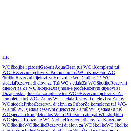
HR
WC školjke i pisoari
Geberit AquaClean tuš WC-i
Kompletni tuš
WC-i
Rezervni dijelovi za Kompletni tuš WC-i
Konzolne WC
školjke
Rezervni dijelovi za Konzolne WC školjke
Tuš WC
sjedala
Rezervni dijelovi za Tuš WC sjedala
Za WC školjke
Rezervni
dijelovi za Za WC školjke
Dizajnerske ploče
Rezervni dijelovi za
Dizajnerske ploče
Za kompletne tuš WC-e
Rezervni dijelovi za Za
kompletne tuš WC-e
Za tuš WC sjedala
Rezervni dijelovi za Za tuš
WC sjedala
Pribor
Rezervni dijelovi za Pribor
Za kompletne tuš WC-
e
Za tuš WC sjedala
Rezervni dijelovi za Za tuš WC sjedala
Za tuš
WC sjedala i kompletne tuš WC-e
Potrošni materijali
WC školjke i
WC sjedala
Konzolne WC školjke
Rezervni dijelovi za Konzolne
WC školjke
WC školjke
Rezervni dijelovi za WC školjke
WC školjke
s funkcijom bidea
Rezervni dijelovi za WC školjke s funkcijom