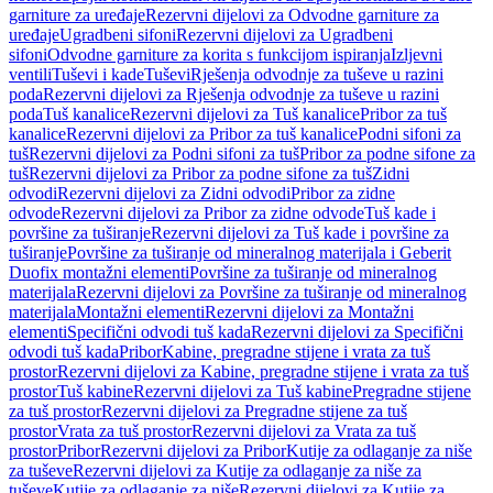
garniture za uređaje
Rezervni dijelovi za Odvodne garniture za
uređaje
Ugradbeni sifoni
Rezervni dijelovi za Ugradbeni
sifoni
Odvodne garniture za korita s funkcijom ispiranja
Izljevni
ventili
Tuševi i kade
Tuševi
Rješenja odvodnje za tuševe u razini
poda
Rezervni dijelovi za Rješenja odvodnje za tuševe u razini
poda
Tuš kanalice
Rezervni dijelovi za Tuš kanalice
Pribor za tuš
kanalice
Rezervni dijelovi za Pribor za tuš kanalice
Podni sifoni za
tuš
Rezervni dijelovi za Podni sifoni za tuš
Pribor za podne sifone za
tuš
Rezervni dijelovi za Pribor za podne sifone za tuš
Zidni
odvodi
Rezervni dijelovi za Zidni odvodi
Pribor za zidne
odvode
Rezervni dijelovi za Pribor za zidne odvode
Tuš kade i
površine za tuširanje
Rezervni dijelovi za Tuš kade i površine za
tuširanje
Površine za tuširanje od mineralnog materijala i Geberit
Duofix montažni elementi
Površine za tuširanje od mineralnog
materijala
Rezervni dijelovi za Površine za tuširanje od mineralnog
materijala
Montažni elementi
Rezervni dijelovi za Montažni
elementi
Specifični odvodi tuš kada
Rezervni dijelovi za Specifični
odvodi tuš kada
Pribor
Kabine, pregradne stijene i vrata za tuš
prostor
Rezervni dijelovi za Kabine, pregradne stijene i vrata za tuš
prostor
Tuš kabine
Rezervni dijelovi za Tuš kabine
Pregradne stijene
za tuš prostor
Rezervni dijelovi za Pregradne stijene za tuš
prostor
Vrata za tuš prostor
Rezervni dijelovi za Vrata za tuš
prostor
Pribor
Rezervni dijelovi za Pribor
Kutije za odlaganje za niše
za tuševe
Rezervni dijelovi za Kutije za odlaganje za niše za
tuševe
Kutije za odlaganje za niše
Rezervni dijelovi za Kutije za