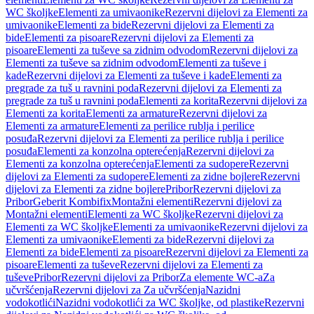
WC školjke
Elementi za umivaonike
Rezervni dijelovi za Elementi za
umivaonike
Elementi za bide
Rezervni dijelovi za Elementi za
bide
Elementi za pisoare
Rezervni dijelovi za Elementi za
pisoare
Elementi za tuševe sa zidnim odvodom
Rezervni dijelovi za
Elementi za tuševe sa zidnim odvodom
Elementi za tuševe i
kade
Rezervni dijelovi za Elementi za tuševe i kade
Elementi za
pregrade za tuš u ravnini poda
Rezervni dijelovi za Elementi za
pregrade za tuš u ravnini poda
Elementi za korita
Rezervni dijelovi za
Elementi za korita
Elementi za armature
Rezervni dijelovi za
Elementi za armature
Elementi za perilice rublja i perilice
posuđa
Rezervni dijelovi za Elementi za perilice rublja i perilice
posuđa
Elementi za konzolna opterećenja
Rezervni dijelovi za
Elementi za konzolna opterećenja
Elementi za sudopere
Rezervni
dijelovi za Elementi za sudopere
Elementi za zidne bojlere
Rezervni
dijelovi za Elementi za zidne bojlere
Pribor
Rezervni dijelovi za
Pribor
Geberit Kombifix
Montažni elementi
Rezervni dijelovi za
Montažni elementi
Elementi za WC školjke
Rezervni dijelovi za
Elementi za WC školjke
Elementi za umivaonike
Rezervni dijelovi za
Elementi za umivaonike
Elementi za bide
Rezervni dijelovi za
Elementi za bide
Elementi za pisoare
Rezervni dijelovi za Elementi za
pisoare
Elementi za tuševe
Rezervni dijelovi za Elementi za
tuševe
Pribor
Rezervni dijelovi za Pribor
Za elemente WC-a
Za
učvršćenja
Rezervni dijelovi za Za učvršćenja
Nazidni
vodokotlići
Nazidni vodokotlići za WC školjke, od plastike
Rezervni