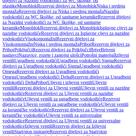
dijelovi za Nazidni vodokotlići za WC školjke, od
plastike
Monoblok
Rezervni dijelovi za Monoblok
Niska i srednja
montaža
Rezervni dijelovi za Niska i srednja montaža
Nazidni
vodokotlići za WC školjke, od sanitarne keramike
Rezervni dijelovi
za Nazidni vodokotlići za WC školjke, od sanitarne
keramike
Monoblok
Rezervni dijelovi za Monoblok
Isplavne cijevi za
nazidne vodokotliće
Rezervni dijelovi za Isplavne cijevi za nazidne
vodokotliće
Visokomontažni
Rezervni dijelovi za
Visokomontažni
Niska i srednja montaža
Pribor
Rezervni dijelovi za
Pribor
Priključci
Rezervni dijelovi za Priključci
Brtve
Brtveni
naglavci
Nazuvice, rozete i zastojni ulošci
Potrošni materijal
Izljevni
ventili
Ugradbeni vodokotlići
Ugradbeni vodokotlići Sigma
Rezervni
dijelovi za Ugradbeni vodokotlići Sigma
Ugradbeni vodokotlići
Omega
Rezervni dijelovi za Ugradbeni vodokotlići
Omega
Ugradbeni vodokotlići Delta
Rezervni dijelovi za Ugradbeni
vodokotlići Delta
Pribor
Uljevni i izljevni ventili
Uljevni
ventili
Rezervni dijelovi za Uljevni ventili
Uljevni ventili za nazidne
vodokotliće
Rezervni dijelovi za Uljevni ventili za nazidne
vodokotliće
Uljevni ventili za ugradbene vodokotliće
Rezervni
dijelovi za Uljevni ventili za ugradbene vodokotliće
Uljevni ventili
za keramičke vodokotliće
Rezervni dijelovi za Uljevni ventili za
keramičke vodokotliće
Uljevni ventili za univerzalne
vodokotlice
Rezervni dijelovi za Uljevni ventili za univerzalne
vodokotlice
Izljevni ventili
Rezervni dijelovi za Izljevni
ventili
Start/stop ispiranje
Rezervni dijelovi za Start/stop