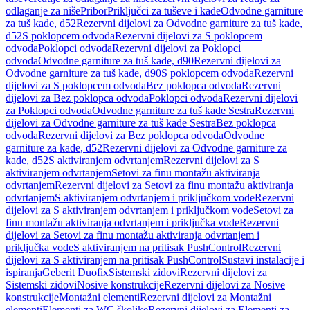
odlaganje za niše
Pribor
Priključci za tuševe i kade
Odvodne garniture
za tuš kade, d52
Rezervni dijelovi za Odvodne garniture za tuš kade,
d52
S poklopcem odvoda
Rezervni dijelovi za S poklopcem
odvoda
Poklopci odvoda
Rezervni dijelovi za Poklopci
odvoda
Odvodne garniture za tuš kade, d90
Rezervni dijelovi za
Odvodne garniture za tuš kade, d90
S poklopcem odvoda
Rezervni
dijelovi za S poklopcem odvoda
Bez poklopca odvoda
Rezervni
dijelovi za Bez poklopca odvoda
Poklopci odvoda
Rezervni dijelovi
za Poklopci odvoda
Odvodne garniture za tuš kade Sestra
Rezervni
dijelovi za Odvodne garniture za tuš kade Sestra
Bez poklopca
odvoda
Rezervni dijelovi za Bez poklopca odvoda
Odvodne
garniture za kade, d52
Rezervni dijelovi za Odvodne garniture za
kade, d52
S aktiviranjem odvrtanjem
Rezervni dijelovi za S
aktiviranjem odvrtanjem
Setovi za finu montažu aktiviranja
odvrtanjem
Rezervni dijelovi za Setovi za finu montažu aktiviranja
odvrtanjem
S aktiviranjem odvrtanjem i priključkom vode
Rezervni
dijelovi za S aktiviranjem odvrtanjem i priključkom vode
Setovi za
finu montažu aktiviranja odvrtanjem i priključka vode
Rezervni
dijelovi za Setovi za finu montažu aktiviranja odvrtanjem i
priključka vode
S aktiviranjem na pritisak PushControl
Rezervni
dijelovi za S aktiviranjem na pritisak PushControl
Sustavi instalacije i
ispiranja
Geberit Duofix
Sistemski zidovi
Rezervni dijelovi za
Sistemski zidovi
Nosive konstrukcije
Rezervni dijelovi za Nosive
konstrukcije
Montažni elementi
Rezervni dijelovi za Montažni
elementi
Elementi za WC školjke
Rezervni dijelovi za Elementi za