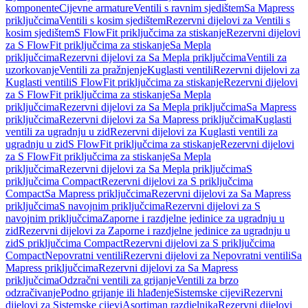
komponente
Cijevne armature
Ventili s ravnim sjedištem
Sa Mapress
priključcima
Ventili s kosim sjedištem
Rezervni dijelovi za Ventili s
kosim sjedištem
S FlowFit priključcima za stiskanje
Rezervni dijelovi
za S FlowFit priključcima za stiskanje
Sa Mepla
priključcima
Rezervni dijelovi za Sa Mepla priključcima
Ventili za
uzorkovanje
Ventili za pražnjenje
Kuglasti ventili
Rezervni dijelovi za
Kuglasti ventili
S FlowFit priključcima za stiskanje
Rezervni dijelovi
za S FlowFit priključcima za stiskanje
Sa Mepla
priključcima
Rezervni dijelovi za Sa Mepla priključcima
Sa Mapress
priključcima
Rezervni dijelovi za Sa Mapress priključcima
Kuglasti
ventili za ugradnju u zid
Rezervni dijelovi za Kuglasti ventili za
ugradnju u zid
S FlowFit priključcima za stiskanje
Rezervni dijelovi
za S FlowFit priključcima za stiskanje
Sa Mepla
priključcima
Rezervni dijelovi za Sa Mepla priključcima
S
priključcima Compact
Rezervni dijelovi za S priključcima
Compact
Sa Mapress priključcima
Rezervni dijelovi za Sa Mapress
priključcima
S navojnim priključcima
Rezervni dijelovi za S
navojnim priključcima
Zaporne i razdjelne jedinice za ugradnju u
zid
Rezervni dijelovi za Zaporne i razdjelne jedinice za ugradnju u
zid
S priključcima Compact
Rezervni dijelovi za S priključcima
Compact
Nepovratni ventili
Rezervni dijelovi za Nepovratni ventili
Sa
Mapress priključcima
Rezervni dijelovi za Sa Mapress
priključcima
Odzračni ventili za grijanje
Ventili za brzo
odzračivanje
Podno grijanje ili hlađenje
Sistemske cijevi
Rezervni
dijelovi za Sistemske cijevi
Asortiman razdjelnika
Rezervni dijelovi