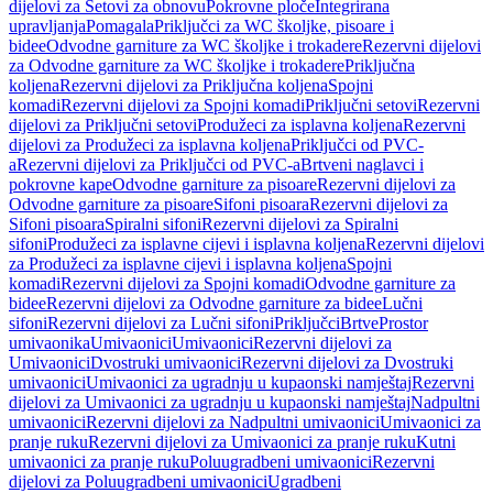
dijelovi za Setovi za obnovu
Pokrovne ploče
Integrirana
upravljanja
Pomagala
Priključci za WC školjke, pisoare i
bidee
Odvodne garniture za WC školjke i trokadere
Rezervni dijelovi
za Odvodne garniture za WC školjke i trokadere
Priključna
koljena
Rezervni dijelovi za Priključna koljena
Spojni
komadi
Rezervni dijelovi za Spojni komadi
Priključni setovi
Rezervni
dijelovi za Priključni setovi
Produžeci za isplavna koljena
Rezervni
dijelovi za Produžeci za isplavna koljena
Priključci od PVC-
a
Rezervni dijelovi za Priključci od PVC-a
Brtveni naglavci i
pokrovne kape
Odvodne garniture za pisoare
Rezervni dijelovi za
Odvodne garniture za pisoare
Sifoni pisoara
Rezervni dijelovi za
Sifoni pisoara
Spiralni sifoni
Rezervni dijelovi za Spiralni
sifoni
Produžeci za isplavne cijevi i isplavna koljena
Rezervni dijelovi
za Produžeci za isplavne cijevi i isplavna koljena
Spojni
komadi
Rezervni dijelovi za Spojni komadi
Odvodne garniture za
bidee
Rezervni dijelovi za Odvodne garniture za bidee
Lučni
sifoni
Rezervni dijelovi za Lučni sifoni
Priključci
Brtve
Prostor
umivaonika
Umivaonici
Umivaonici
Rezervni dijelovi za
Umivaonici
Dvostruki umivaonici
Rezervni dijelovi za Dvostruki
umivaonici
Umivaonici za ugradnju u kupaonski namještaj
Rezervni
dijelovi za Umivaonici za ugradnju u kupaonski namještaj
Nadpultni
umivaonici
Rezervni dijelovi za Nadpultni umivaonici
Umivaonici za
pranje ruku
Rezervni dijelovi za Umivaonici za pranje ruku
Kutni
umivaonici za pranje ruku
Poluugradbeni umivaonici
Rezervni
dijelovi za Poluugradbeni umivaonici
Ugradbeni