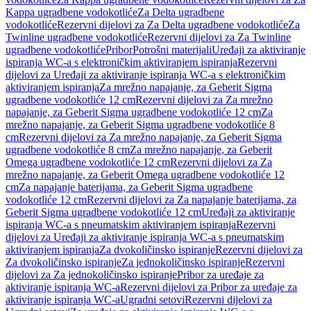
Kappa ugradbene vodokotliće
Za Delta ugradbene
vodokotliće
Rezervni dijelovi za Za Delta ugradbene vodokotliće
Za
Twinline ugradbene vodokotliće
Rezervni dijelovi za Za Twinline
ugradbene vodokotliće
Pribor
Potrošni materijali
Uređaji za aktiviranje
ispiranja WC-a s elektroničkim aktiviranjem ispiranja
Rezervni
dijelovi za Uređaji za aktiviranje ispiranja WC-a s elektroničkim
aktiviranjem ispiranja
Za mrežno napajanje, za Geberit Sigma
ugradbene vodokotliće 12 cm
Rezervni dijelovi za Za mrežno
napajanje, za Geberit Sigma ugradbene vodokotliće 12 cm
Za
mrežno napajanje, za Geberit Sigma ugradbene vodokotliće 8
cm
Rezervni dijelovi za Za mrežno napajanje, za Geberit Sigma
ugradbene vodokotliće 8 cm
Za mrežno napajanje, za Geberit
Omega ugradbene vodokotliće 12 cm
Rezervni dijelovi za Za
mrežno napajanje, za Geberit Omega ugradbene vodokotliće 12
cm
Za napajanje baterijama, za Geberit Sigma ugradbene
vodokotliće 12 cm
Rezervni dijelovi za Za napajanje baterijama, za
Geberit Sigma ugradbene vodokotliće 12 cm
Uređaji za aktiviranje
ispiranja WC-a s pneumatskim aktiviranjem ispiranja
Rezervni
dijelovi za Uređaji za aktiviranje ispiranja WC-a s pneumatskim
aktiviranjem ispiranja
Za dvokoličinsko ispiranje
Rezervni dijelovi za
Za dvokoličinsko ispiranje
Za jednokoličinsko ispiranje
Rezervni
dijelovi za Za jednokoličinsko ispiranje
Pribor za uređaje za
aktiviranje ispiranja WC-a
Rezervni dijelovi za Pribor za uređaje za
aktiviranje ispiranja WC-a
Ugradni setovi
Rezervni dijelovi za