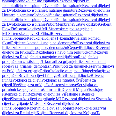
ispiranje
Jednokoličinsko ispiranje
Rezervni dijelovi za
Jednokoličinsko ispiranje
Dvokoličinsko ispiranje
Rezervni dijelovi
za Dvokoličinsko ispiranje
Unutarnje garniture
Rezervni dijelovi za
Unutarnje garniture
Jednokoličinsko ispiranje
Rezervni dijelovi za
Jednokoličinsko ispiranje
Dvokoličinsko ispiranje
Rezervni dijelovi
za Dvokoličinsko ispiranje
Pribor
Membrane
Sustavi opskrbe
Geberit
FlowFit
Sistemske cijevi ML
Sistemske cijevi za grijanje
ML
Sistemske cijevi SL
Fitinzi
Rezervni dijelovi za
Fitinzi
Spojnice
Redukcije
Koljena
T-komadi
Prijelazni komadi,
fiksni
Prijelazni komadi i spojnice, demontažni
Rezervni dijelovi za
Prijelazni komadi i spojnice, demontažni
Čepovi
Priključci
Rezervni
dijelovi za Priključci
Razdjelnici s navojnim priključkom
Rezervni
dijelovi za Razdjelnici s navojnim priključkom
Razdjelnik s
priključkom za stiskanje
T-komadi za grijanje
Prijelazni komadi i
spojevi za grijanje, demontažni
Priključci za grijanje
Rezervni dijelovi
za Priključci za grijanje
Pribor
Izolacije za cijevi i fitinge
Izolacije za
priključke
Brtvila za cijevi i fitinge
Brtvila za priključke
Brtve za
fitinge
Poklopci za cijevi
Poklopac za fitinge
Učvršćenja za
cijevi
Učvršćenja za priključke
Sistemske brtve
Set vijaka za
prirubničke spojeve
Potrošni materijal
Geberit Mepla
Višeslojne
sistemske cijevi
Rezervni dijelovi za Višeslojne sistemske
cijevi
Sistemske cijevi za grijanje ML
Rezervni dijelovi za Sistemske
cijevi za grijanje ML
Fitinzi
Rezervni dijelovi za
Fitinzi
Spojnice
Rezervni dijelovi za Spojnice
Redukcije
Rezervni
dijelovi za Redukcije
Koljena
Rezervni dijelovi za Koljena
T-