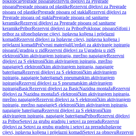
poklopca
Pregrade pisoara
Rezervni dijelovi za Pregrade
pisoara
Pregrade pisoara od plastike
Rezervni dijelovi za Pregrade
pisoara od plastike
Pregrade pisoara od stakla
Rezervni dijelovi za
Pregrade pisoara od stakla
Pregrade pisoara od sanitarne
keramike
Rezervni dijelovi za Pregrade pisoara od sanitarne
keramike
Pribor
Rezervni dijelovi za Pribor
Poklopac pisoara
Sifoni i
pribor za sifone
Isplavne cijevi, isplavna koljena i prijelazni
komadi
Rezervni dijelovi za Isplavne cijevi, isplavna koljena i
prijelazni komadi
Pričvrsni materijali
Uređaji za aktiviranje ispiranja
pisoara
Ugradnja u zid
Rezervni dijelovi za Ugradnja u zid
S
elektroničkim aktiviranjem ispiranja, mrežno napajanje
Rezervni
dijelovi za S elektroničkim aktiviranjem ispiranja, mrežno
napajanje
S elektroničkim aktiviranjem ispiranja, napajanje
baterijama
Rezervni dijelovi za S elektroničkim aktiviranjem
ispiranja, napajanje baterijama
S pneumatskim aktiviranjem
ispiranja
Rezervni dijelovi za S pneumatskim aktiviranjem
ispiranja
Basic
Rezervni dijelovi za Basic
Nazidna montaža
Rezervni
dijelovi za Nazidna montaža
S elektroničkim aktiviranjem ispiranja,
mrežno napajanje
Rezervni dijelovi za S elektroničkim aktiviranjem
ispiranja, mrežno napajanje
S elektroničkim aktiviranjem ispiranja,
napajanje baterijama
Rezervni dijelovi za S elektroničkim
aktiviranjem ispiranja, napajanje baterijama
Pribor
Rezervni dijelovi
za Pribor
Setovi za grubu gradnju i setovi za preradu
Rezervni
dijelovi za Setovi za grubu gradnju i setovi za preradu
Isplavne
cijevi, isplavna koljena i prijelazni komadi
Setovi za obnovu
Rezervni