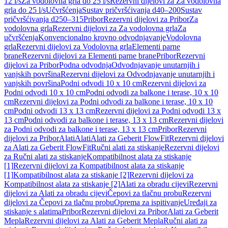
12 l/s
Za vodolovna grla do 25 l/s
Rezervni dijelovi za Za vodolovna
grla do 25 l/s
Učvršćenja
Sustav pričvršćivanja d40–200
Sustav
pričvršćivanja d250–315
Pribor
Rezervni dijelovi za Pribor
Za
vodolovna grla
Rezervni dijelovi za Za vodolovna grla
Za
učvršćenja
Konvencionalno krovno odvodnjavanje
Vodolovna
grla
Rezervni dijelovi za Vodolovna grla
Elementi parne
brane
Rezervni dijelovi za Elementi parne brane
Pribor
Rezervni
dijelovi za Pribor
Podna odvodnja
Odvodnjavanje unutarnjih i
vanjskih površina
Rezervni dijelovi za Odvodnjavanje unutarnjih i
vanjskih površina
Podni odvodi 10 x 10 cm
Rezervni dijelovi za
Podni odvodi 10 x 10 cm
Podni odvodi za balkone i terase, 10 x 10
cm
Rezervni dijelovi za Podni odvodi za balkone i terase, 10 x 10
cm
Podni odvodi 13 x 13 cm
Rezervni dijelovi za Podni odvodi 13 x
13 cm
Podni odvodi za balkone i terase, 13 x 13 cm
Rezervni dijelovi
za Podni odvodi za balkone i terase, 13 x 13 cm
Pribor
Rezervni
dijelovi za Pribor
Alati
Alati
Alati za Geberit FlowFit
Rezervni dijelovi
za Alati za Geberit FlowFit
Ručni alati za stiskanje
Rezervni dijelovi
za Ručni alati za stiskanje
Kompatibilnost alata za stiskanje
[1]
Rezervni dijelovi za Kompatibilnost alata za stiskanje
[1]
Kompatibilnost alata za stiskanje [2]
Rezervni dijelovi za
Kompatibilnost alata za stiskanje [2]
Alati za obradu cijevi
Rezervni
dijelovi za Alati za obradu cijevi
Čepovi za tlačnu probu
Rezervni
dijelovi za Čepovi za tlačnu probu
Oprema za ispitivanje
Uređaji za
stiskanje s alatima
Pribor
Rezervni dijelovi za Pribor
Alati za Geberit
Mepla
Rezervni dijelovi za Alati za Geberit Mepla
Ručni alati za