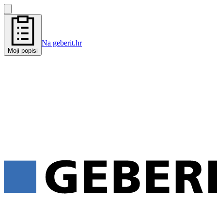
Na geberit.hr
Moji popisi