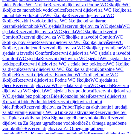
bidea
Podne WC školjke
Rezervni dijelovi za Podne WC školjke
WC
školjke za monoblok vodokotliće
Rezervni dijelovi za WC školjke za
monoblok vodokotliće
WC školjke
Rezervni dijelovi za WC
školjke
Nazidni vodokotlići za WC školjke od sanitarne
keramike
Monoblok
WC sjedala
Rezervni dijelovi za WC sjedala
WC
sjedala
Rezervni dijelovi za WC sjedala
WC školjke u izvedbi
Comfort
Rezervni dijelovi za WC školjke u izvedbi Comfort
WC
školjke, povišene
Rezervni dijelovi za WC školjke, povišene
WC
školjke, produljene
Rezervni dijelovi za WC školjke, produljene
WC
sjedala u izvedbi Comfort
Rezervni dijelovi za WC sjedala u izvedbi
Comfort
WC sjedala
Rezervni dijelovi za WC sjedala
WC sjedala bez
poklopca
Rezervni dijelovi za WC sjedala bez poklopca
WC školjke
za djecu
Rezervni dijelovi za WC školjke za djecu
Konzolne WC
školjke
Rezervni dijelovi za Konzolne WC školjke
Podne WC
školjke
Rezervni dijelovi za Podne WC školjke
WC sjedala za
djecu
Rezervni dijelovi za WC sjedala za djecu
WC sjedala
Rezervni
dijelovi za WC sjedala
WC sjedala bez poklopca
Rezervni dijelovi za
WC sjedala bez poklopca
Bidei
Konzolni bidei
Rezervni dijelovi za
Konzolni bidei
Podni bidei
Rezervni dijelovi za Podni
bidei
Pribor
Rezervni dijelovi za Pribor
Tipke za aktiviranje i uređaji
za aktiviranje ispiranja WC-a
Tipke za aktiviranje
Rezervni dijelovi
za Tipke za aktiviranje
Za Sigma ugradbene vodokotliće
Rezervni
dijelovi za Za Sigma ugradbene vodokotliće
Za Omega ugradbene
vodokotliće
Rezervni dijelovi za Za Omega ugradbene
vodokotliće
Za Kappa ugradbene vodokotliće
Rezervni dijelovi za Za