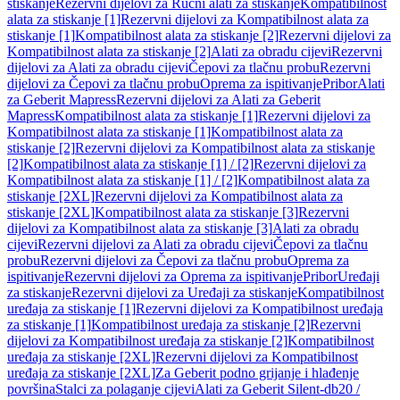
stiskanje
Rezervni dijelovi za Ručni alati za stiskanje
Kompatibilnost
alata za stiskanje [1]
Rezervni dijelovi za Kompatibilnost alata za
stiskanje [1]
Kompatibilnost alata za stiskanje [2]
Rezervni dijelovi za
Kompatibilnost alata za stiskanje [2]
Alati za obradu cijevi
Rezervni
dijelovi za Alati za obradu cijevi
Čepovi za tlačnu probu
Rezervni
dijelovi za Čepovi za tlačnu probu
Oprema za ispitivanje
Pribor
Alati
za Geberit Mapress
Rezervni dijelovi za Alati za Geberit
Mapress
Kompatibilnost alata za stiskanje [1]
Rezervni dijelovi za
Kompatibilnost alata za stiskanje [1]
Kompatibilnost alata za
stiskanje [2]
Rezervni dijelovi za Kompatibilnost alata za stiskanje
[2]
Kompatibilnost alata za stiskanje [1] / [2]
Rezervni dijelovi za
Kompatibilnost alata za stiskanje [1] / [2]
Kompatibilnost alata za
stiskanje [2XL]
Rezervni dijelovi za Kompatibilnost alata za
stiskanje [2XL]
Kompatibilnost alata za stiskanje [3]
Rezervni
dijelovi za Kompatibilnost alata za stiskanje [3]
Alati za obradu
cijevi
Rezervni dijelovi za Alati za obradu cijevi
Čepovi za tlačnu
probu
Rezervni dijelovi za Čepovi za tlačnu probu
Oprema za
ispitivanje
Rezervni dijelovi za Oprema za ispitivanje
Pribor
Uređaji
za stiskanje
Rezervni dijelovi za Uređaji za stiskanje
Kompatibilnost
uređaja za stiskanje [1]
Rezervni dijelovi za Kompatibilnost uređaja
za stiskanje [1]
Kompatibilnost uređaja za stiskanje [2]
Rezervni
dijelovi za Kompatibilnost uređaja za stiskanje [2]
Kompatibilnost
uređaja za stiskanje [2XL]
Rezervni dijelovi za Kompatibilnost
uređaja za stiskanje [2XL]
Za Geberit podno grijanje i hlađenje
površina
Stalci za polaganje cijevi
Alati za Geberit Silent-db20 /