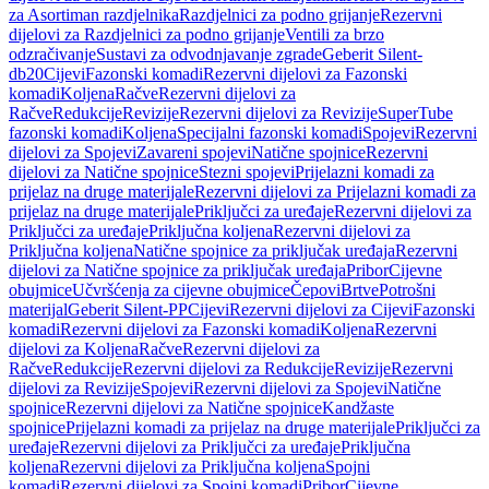
za Asortiman razdjelnika
Razdjelnici za podno grijanje
Rezervni
dijelovi za Razdjelnici za podno grijanje
Ventili za brzo
odzračivanje
Sustavi za odvodnjavanje zgrade
Geberit Silent-
db20
Cijevi
Fazonski komadi
Rezervni dijelovi za Fazonski
komadi
Koljena
Račve
Rezervni dijelovi za
Račve
Redukcije
Revizije
Rezervni dijelovi za Revizije
SuperTube
fazonski komadi
Koljena
Specijalni fazonski komadi
Spojevi
Rezervni
dijelovi za Spojevi
Zavareni spojevi
Natične spojnice
Rezervni
dijelovi za Natične spojnice
Stezni spojevi
Prijelazni komadi za
prijelaz na druge materijale
Rezervni dijelovi za Prijelazni komadi za
prijelaz na druge materijale
Priključci za uređaje
Rezervni dijelovi za
Priključci za uređaje
Priključna koljena
Rezervni dijelovi za
Priključna koljena
Natične spojnice za priključak uređaja
Rezervni
dijelovi za Natične spojnice za priključak uređaja
Pribor
Cijevne
obujmice
Učvršćenja za cijevne obujmice
Čepovi
Brtve
Potrošni
materijal
Geberit Silent-PP
Cijevi
Rezervni dijelovi za Cijevi
Fazonski
komadi
Rezervni dijelovi za Fazonski komadi
Koljena
Rezervni
dijelovi za Koljena
Račve
Rezervni dijelovi za
Račve
Redukcije
Rezervni dijelovi za Redukcije
Revizije
Rezervni
dijelovi za Revizije
Spojevi
Rezervni dijelovi za Spojevi
Natične
spojnice
Rezervni dijelovi za Natične spojnice
Kandžaste
spojnice
Prijelazni komadi za prijelaz na druge materijale
Priključci za
uređaje
Rezervni dijelovi za Priključci za uređaje
Priključna
koljena
Rezervni dijelovi za Priključna koljena
Spojni
komadi
Rezervni dijelovi za Spojni komadi
Pribor
Cijevne