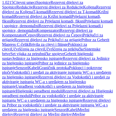
1.0215
Cijevni umeci
Spojnice
Rezervni dijelovi za
Spojnice
Redukcije
Rezervni dijelovi za Redukcije
Koljena
Rezervni
dijelovi za Koljena
T-komadi
Rezervni dijelovi za T-komadi
Križni
komadi
Rezervni dijelovi za Križni komadi
Prijelazni komadi,
fiksni
Rezervni dijelovi za Prijelazni komadi, fiksni
Prijelazni komadi
i spojnice, demontažni
Rezervni dijelovi za Prijelazni komadi i
spojnice, demontažni
Kompenzatori
Rezervni dijelovi za
Kompenzatori
Čepovi
Rezervni dijelovi za Čepovi
Priključci za
grijanje
Rezervni dijelovi za Priključci za grijanje
Pribor za Geberit
Mapress C-čelik
Brtvila za cijevi i fitinge
Poklopci za
cijevi
Učvršćenja za cijevi
Učvršćenja za priključke
Sistemske
brtve
Set vijaka za prirubničke spojeve
Geberit higijenski
sustav
Jedinice za higijensko ispiranje
Rezervni dijelovi za Jedinice
za higijensko ispiranje
Pribor za jedinice za higijensko
ispiranje
Senzori
Kabeli
Graničnik protoka
Poklopci i pokrovne
ploče
Vodokotlići i uređaji za aktiviranje ispiranja WC-a s uređajem
za higijensko ispiranje
Rezervni dijelovi za Vodokotlići i uređaji za
aktiviranje ispiranja WC-a s uređajem za higijensko
ispiranje
Ugradbeni vodokotlići s uređajem za higijensko
ispiranje
Higijenski ugradbeni moduli
Rezervni dijelovi za Higijenski
ugradbeni moduli
Pribor za vodokotliće i uređaje za aktiviranje
ispiranja WC-a s uređajem za higijensko ispiranje
Rezervni dijelovi
za Pribor za vodokotliće i uređaje za aktiviranje ispiranja WC-a s
uređajem za higijensko ispiranje
Senzori
Kabeli
Mrežni
dijelovi
Rezervni dijelovi za Mrežni dijelovi
Mrežne