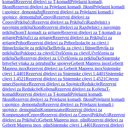
komadi
Rezervni dijelovi za T-komadi
Prijelazni komadi,
fiksni
Rezervni dijelovi za Prijelazni komadi, fiksni
Prijelazni komadi
i spojnice, demontažni
Rezervni dijelovi za Prijelazni komadi i
spojnice, demontažni
Čepovi
Rezervni dijelovi za
Čepovi
Priključci
Rezervni dijelovi za Priključci
Razdjelnici s
navojnim priključkom
Rezervni dijelovi za Razdjelnici s navojnim
priključkom
T-komadi za grijanje
Rezervni dijelovi za T-komadi za
grijanje
Priključci za grijanje
Rezervni dijelovi za Priključci za
grijanje
Pribor
Rezervni dijelovi za Pribor
Izolacije za cijevi i
fitinge
Izolacije za priključke
Brtvila za cijevi i fitinge
Brtvila za
priključke
Poklopci za cijevi
Učvršćenja za cijevi
Učvršćenja za
priključke
Rezervni dijelovi za Učvršćenja za priključke
Sistemske
brtve
Set vijaka za prirubničke spojeve
Geberit Mapress inox
Geberit
Mapress inox
Rezervni dijelovi za Geberit Mapress inox
Sistemske
cijevi 1.4401
Rezervni dijelovi za Sistemske cijevi 1.4401
Sistemske
cijevi 1.4521
Rezervni dijelovi za Sistemske cijevi 1.4521
Cijevni
umeci
Spojnice
Rezervni dijelovi za Spojnice
Redukcije
Rezervni
dijelovi za Redukcije
Koljena
Rezervni dijelovi za Koljena
T-
komadi
Rezervni dijelovi za T-komadi
Prijelazni komadi,
fiksni
Rezervni dijelovi za Prijelazni komadi, fiksni
Prijelazni komadi
i spojnice, demontažni
Rezervni dijelovi za Prijelazni komadi i
spojnice, demontažni
Kompenzatori
Rezervni dijelovi za
Kompenzatori
Čepovi
Rezervni dijelovi za Čepovi
Priključci
Rezervni
dijelovi za Priključci
Geberit Mapress inox, plin
Rezervni dijelovi za
Geberit Mapress inox, plin
Sistemske cijevi 1.4401
Rezervni dijelovi