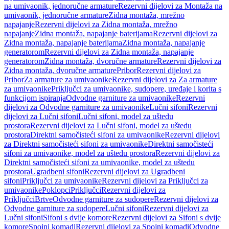
na umivaonik, jednoručne armature
Rezervni dijelovi za Montaža na
umivaonik, jednoručne armature
Zidna montaža, mrežno
napajanje
Rezervni dijelovi za Zidna montaža, mrežno
napajanje
Zidna montaža, napajanje baterijama
Rezervni dijelovi za
Zidna montaža, napajanje baterijama
Zidna montaža, napajanje
generatorom
Rezervni dijelovi za Zidna montaža, napajanje
generatorom
Zidna montaža, dvoručne armature
Rezervni dijelovi za
Zidna montaža, dvoručne armature
Pribor
Rezervni dijelovi za
Pribor
Za armature za umivaonike
Rezervni dijelovi za Za armature
za umivaonike
Priključci za umivaonike, sudopere, uređaje i korita s
funkcijom ispiranja
Odvodne garniture za umivaonike
Rezervni
dijelovi za Odvodne garniture za umivaonike
Lučni sifoni
Rezervni
dijelovi za Lučni sifoni
Lučni sifoni, model za uštedu
prostora
Rezervni dijelovi za Lučni sifoni, model za uštedu
prostora
Direktni samočisteći sifoni za umivaonike
Rezervni dijelovi
za Direktni samočisteći sifoni za umivaonike
Direktni samočisteći
sifoni za umivaonike, model za uštedu prostora
Rezervni dijelovi za
Direktni samočisteći sifoni za umivaonike, model za uštedu
prostora
Ugradbeni sifoni
Rezervni dijelovi za Ugradbeni
sifoni
Priključci za umivaonike
Rezervni dijelovi za Priključci za
umivaonike
Poklopci
Priključci
Rezervni dijelovi za
Priključci
Brtve
Odvodne garniture za sudopere
Rezervni dijelovi za
Odvodne garniture za sudopere
Lučni sifoni
Rezervni dijelovi za
Lučni sifoni
Sifoni s dvije komore
Rezervni dijelovi za Sifoni s dvije
komore
Spojni komadi
Rezervni dijelovi za Spojni komadi
Odvodne