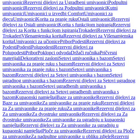
umivaonici
Rezervni dijelovi za Ugradbeni umivaonici
Podpultni
umivaonici
Rezervni dijelovi za Podpultni umivaonici
Kutni
umivaonici
Umivaonici u izvedbi Comfort
Umivaonici za
djecu
Umivaonici
Korita za pranje ruku
Ostali umivaonici
Rezervni
dijelovi za Ostali umivaonici
Korita s funkcijom ispiranja
Rezervni
dijelovi za Korita s funkcijom ispiranja
Trokaderi
Rezervni dijelovi za
Trokaderi
Višenamjenska korita
Rezervni dijelovi za Višenamjenska
korita
Umivaonici za učionice
Pribor
Podesti
Rezervni dijelovi za
Podesti
Podesti
Polupodesti
Rezervni dijelovi za
Polupodesti
Pribor
Poklopci odvoda
Držači ručnika
Pričvrsni
materijali
Dekorativni zasloni
Setovi umivaonika s bazom
Setovi
umivaonika za pranje ruku s bazom
Rezervni dijelovi za Setovi
umivaonika za pranje ruku s bazom
Setovi umivaonika s
bazom
Rezervni dijelovi za Setovi umivaonika s bazom
Setovi
ugradnog umivaonika s bazom
Rezervni dijelovi za Setovi ugradnog
umivaonika s bazom
Setovi ugradbenih umivaonika s
bazom
Rezervni dijelovi za Setovi ugradbenih umivaonika s
bazom
Kupaonski namještaj
Baze za umivaonike
Rezervni dijelovi za
Baze za umivaonike
Za umivaonike za pranje ruku
Rezervni dijelovi
za Za umivaonike za pranje ruku
Za umivaonike
Rezervni dijelovi za
Za umivaonike
Za dvostruke umivaonike
Rezervni dijelovi za Za
dvostruke umivaonike
Za umivaonike za ugradnju u kupaonski
namještaj
Rezervni dijelovi za Za umivaonike za ugradnju u
kupaonski namještaj
Ploče za umivaonike
Rezervni dijelovi za Ploče
za umivaonike
Za nadpultne umivaonike u obliku zdjele
Rezervni