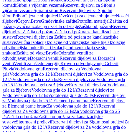
komadi
Sifoni s vijčanim vezama
Rezervni dijelovi za Sifoni s
vijčanim vezama
Spiralni sifoni
Rezervni dijelovi za Spiralni
sifoni
Pribor
Cijevne obujmice
Učvršćenja za cijevne obujmice
Noseći
žljebovi
Čepovi
Brtve
Građevinske zaštite
Potrošni materijal
Zaštita od
požara, zvučna izolacija i zaštita od vlage
Zaštita od požara
Rezervni
dijelovi za Zaštita od požara
Zaštita od požara za kanalizacijske
sustave
Rezervni dijelovi za Zaštita od požara za kanalizacijske
sustave
Zvučna izolacija
Izolacije od vibracijske buke tijela
Izolacije
od vibracijske buke tijela i izolacija od zvuka koja se širi
zrakom
Zaštita od vlage
Brtvila
Odzračni ventili za
odvodnjavanje
Dozračni ventili
Rezervni dijelovi za Dozračni
ventili
Ventili za uštedu energije
Krovno odvodnjavanje Geberit
Pluvia
Vodolovna grla
Rezervni dijelovi za Vodolovna
grla
Vodolovna grla do 12 l/s
Rezervni dijelovi za Vodolovna grla do
12 l/s
Vodolovna grla do 25 l/s
Rezervni dijelovi za Vodolovna grla
do 25 l/s
Vodolovna grla za žljebove
Rezervni dijelovi za Vodolovna
grla za žljebove
Vodolovna grla do 12 l/s
Rezervni dijelovi za
Vodolovna grla do 12 l/s
Vodolovna grla do 25 l/s
Rezervni dijelovi
za Vodolovna grla do 25 l/s
Elementi parne brane
Rezervni dijelovi
za Elementi parne brane
Za vodolovna grla do 12 l/s
Rezervni
dijelovi za Za vodolovna grla do 12 l/s
Za vodolovna grla do 25
l/s
Zaštita od požara
Zaštita od požara za kanalizacijske
sustave
Sigurnosni preljevi
Rezervni dijelovi za Sigurnosni preljevi
Za
vodolovna grla do 12 l/s
Rezervni dijelovi za Za vodolovna grla do