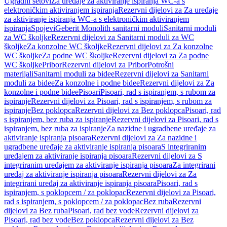
Ugradni setovi
Za uređaje za aktiviranje ispiranja WC-a s
elektroničkim aktiviranjem ispiranja
Rezervni dijelovi za Za uređaje
za aktiviranje ispiranja WC-a s elektroničkim aktiviranjem
ispiranja
Spojevi
Geberit Monolith sanitarni moduli
Sanitarni moduli
za WC školjke
Rezervni dijelovi za Sanitarni moduli za WC
školjke
Za konzolne WC školjke
Rezervni dijelovi za Za konzolne
WC školjke
Za podne WC školjke
Rezervni dijelovi za Za podne
WC školjke
Pribor
Rezervni dijelovi za Pribor
Potrošni
materijali
Sanitarni moduli za bidee
Rezervni dijelovi za Sanitarni
moduli za bidee
Za konzolne i podne bidee
Rezervni dijelovi za Za
konzolne i podne bidee
Pisoari
Pisoari, rad s ispiranjem, s rubom za
ispiranje
Rezervni dijelovi za Pisoari, rad s ispiranjem, s rubom za
ispiranje
Bez poklopca
Rezervni dijelovi za Bez poklopca
Pisoari, rad
s ispiranjem, bez ruba za ispiranje
Rezervni dijelovi za Pisoari, rad s
ispiranjem, bez ruba za ispiranje
Za nazidne i ugradbene uređaje za
aktiviranje ispiranja pisoara
Rezervni dijelovi za Za nazidne i
ugradbene uređaje za aktiviranje ispiranja pisoara
S integriranim
uređajem za aktiviranje ispiranja pisoara
Rezervni dijelovi za S
integriranim uređajem za aktiviranje ispiranja pisoara
Za integrirani
uređaj za aktiviranje ispiranja pisoara
Rezervni dijelovi za Za
integrirani uređaj za aktiviranje ispiranja pisoara
Pisoari, rad s
ispiranjem, s poklopcem / za poklopac
Rezervni dijelovi za Pisoari,
rad s ispiranjem, s poklopcem / za poklopac
Bez ruba
Rezervni
dijelovi za Bez ruba
Pisoari, rad bez vode
Rezervni dijelovi za
Pisoari, rad bez vode
Bez poklopca
Rezervni dijelovi za Bez