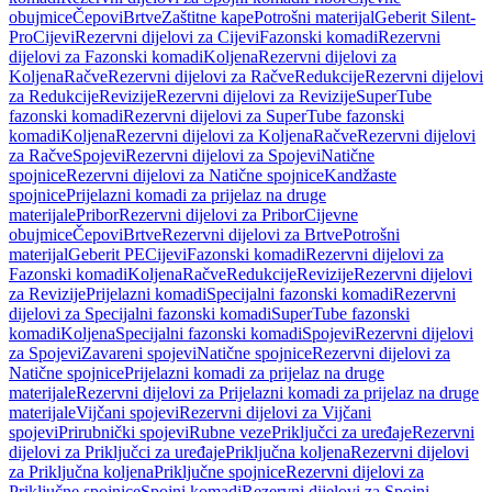
obujmice
Čepovi
Brtve
Zaštitne kape
Potrošni materijal
Geberit Silent-
Pro
Cijevi
Rezervni dijelovi za Cijevi
Fazonski komadi
Rezervni
dijelovi za Fazonski komadi
Koljena
Rezervni dijelovi za
Koljena
Račve
Rezervni dijelovi za Račve
Redukcije
Rezervni dijelovi
za Redukcije
Revizije
Rezervni dijelovi za Revizije
SuperTube
fazonski komadi
Rezervni dijelovi za SuperTube fazonski
komadi
Koljena
Rezervni dijelovi za Koljena
Račve
Rezervni dijelovi
za Račve
Spojevi
Rezervni dijelovi za Spojevi
Natične
spojnice
Rezervni dijelovi za Natične spojnice
Kandžaste
spojnice
Prijelazni komadi za prijelaz na druge
materijale
Pribor
Rezervni dijelovi za Pribor
Cijevne
obujmice
Čepovi
Brtve
Rezervni dijelovi za Brtve
Potrošni
materijal
Geberit PE
Cijevi
Fazonski komadi
Rezervni dijelovi za
Fazonski komadi
Koljena
Račve
Redukcije
Revizije
Rezervni dijelovi
za Revizije
Prijelazni komadi
Specijalni fazonski komadi
Rezervni
dijelovi za Specijalni fazonski komadi
SuperTube fazonski
komadi
Koljena
Specijalni fazonski komadi
Spojevi
Rezervni dijelovi
za Spojevi
Zavareni spojevi
Natične spojnice
Rezervni dijelovi za
Natične spojnice
Prijelazni komadi za prijelaz na druge
materijale
Rezervni dijelovi za Prijelazni komadi za prijelaz na druge
materijale
Vijčani spojevi
Rezervni dijelovi za Vijčani
spojevi
Prirubnički spojevi
Rubne veze
Priključci za uređaje
Rezervni
dijelovi za Priključci za uređaje
Priključna koljena
Rezervni dijelovi
za Priključna koljena
Priključne spojnice
Rezervni dijelovi za
Priključne spojnice
Spojni komadi
Rezervni dijelovi za Spojni