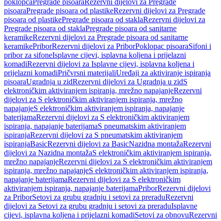
poklopca
Pregrade pisoara
Rezervni dijelovi za Pregrade
pisoara
Pregrade pisoara od plastike
Rezervni dijelovi za Pregrade
pisoara od plastike
Pregrade pisoara od stakla
Rezervni dijelovi za
Pregrade pisoara od stakla
Pregrade pisoara od sanitarne
keramike
Rezervni dijelovi za Pregrade pisoara od sanitarne
keramike
Pribor
Rezervni dijelovi za Pribor
Poklopac pisoara
Sifoni i
pribor za sifone
Isplavne cijevi, isplavna koljena i prijelazni
komadi
Rezervni dijelovi za Isplavne cijevi, isplavna koljena i
prijelazni komadi
Pričvrsni materijali
Uređaji za aktiviranje ispiranja
pisoara
Ugradnja u zid
Rezervni dijelovi za Ugradnja u zid
S
elektroničkim aktiviranjem ispiranja, mrežno napajanje
Rezervni
dijelovi za S elektroničkim aktiviranjem ispiranja, mrežno
napajanje
S elektroničkim aktiviranjem ispiranja, napajanje
baterijama
Rezervni dijelovi za S elektroničkim aktiviranjem
ispiranja, napajanje baterijama
S pneumatskim aktiviranjem
ispiranja
Rezervni dijelovi za S pneumatskim aktiviranjem
ispiranja
Basic
Rezervni dijelovi za Basic
Nazidna montaža
Rezervni
dijelovi za Nazidna montaža
S elektroničkim aktiviranjem ispiranja,
mrežno napajanje
Rezervni dijelovi za S elektroničkim aktiviranjem
ispiranja, mrežno napajanje
S elektroničkim aktiviranjem ispiranja,
napajanje baterijama
Rezervni dijelovi za S elektroničkim
aktiviranjem ispiranja, napajanje baterijama
Pribor
Rezervni dijelovi
za Pribor
Setovi za grubu gradnju i setovi za preradu
Rezervni
dijelovi za Setovi za grubu gradnju i setovi za preradu
Isplavne
cijevi, isplavna koljena i prijelazni komadi
Setovi za obnovu
Rezervni