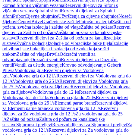
komadi
Sifoni s vijčanim vezama
Rezervni dijelovi za Sifoni s
vijčanim vezama
Spiralni sifoni
Rezervni dijelovi za Spiralni
sifoni
Pribor
Cijevne obujmice
Učvršćenja za cijevne obujmice
Noseći
žljebovi
Čepovi
Brtve
Građevinske zaštite
Potrošni materijal
Zaštita od
požara, zvučna izolacija i zaštita od vlage
Zaštita od požara
Rezervni
dijelovi za Zaštita od požara
Zaštita od požara za kanalizacijske
sustave
Rezervni dijelovi za Zaštita od požara za kanalizacijske
sustave
Zvučna izolacija
Izolacije od vibracijske buke tijela
Izolacije
od vibracijske buke tijela i izolacija od zvuka koja se širi
zrakom
Zaštita od vlage
Brtvila
Odzračni ventili za
odvodnjavanje
Dozračni ventili
Rezervni dijelovi za Dozračni
ventili
Ventili za uštedu energije
Krovno odvodnjavanje Geberit
Pluvia
Vodolovna grla
Rezervni dijelovi za Vodolovna
grla
Vodolovna grla do 12 l/s
Rezervni dijelovi za Vodolovna grla do
12 l/s
Vodolovna grla do 25 l/s
Rezervni dijelovi za Vodolovna grla
do 25 l/s
Vodolovna grla za žljebove
Rezervni dijelovi za Vodolovna
grla za žljebove
Vodolovna grla do 12 l/s
Rezervni dijelovi za
Vodolovna grla do 12 l/s
Vodolovna grla do 25 l/s
Rezervni dijelovi
za Vodolovna grla do 25 l/s
Elementi parne brane
Rezervni dijelovi
za Elementi parne brane
Za vodolovna grla do 12 l/s
Rezervni
dijelovi za Za vodolovna grla do 12 l/s
Za vodolovna grla do 25
l/s
Zaštita od požara
Zaštita od požara za kanalizacijske
sustave
Sigurnosni preljevi
Rezervni dijelovi za Sigurnosni preljevi
Za
vodolovna grla do 12 l/s
Rezervni dijelovi za Za vodolovna grla do