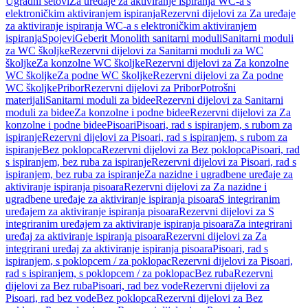
Ugradni setovi
Za uređaje za aktiviranje ispiranja WC-a s
elektroničkim aktiviranjem ispiranja
Rezervni dijelovi za Za uređaje
za aktiviranje ispiranja WC-a s elektroničkim aktiviranjem
ispiranja
Spojevi
Geberit Monolith sanitarni moduli
Sanitarni moduli
za WC školjke
Rezervni dijelovi za Sanitarni moduli za WC
školjke
Za konzolne WC školjke
Rezervni dijelovi za Za konzolne
WC školjke
Za podne WC školjke
Rezervni dijelovi za Za podne
WC školjke
Pribor
Rezervni dijelovi za Pribor
Potrošni
materijali
Sanitarni moduli za bidee
Rezervni dijelovi za Sanitarni
moduli za bidee
Za konzolne i podne bidee
Rezervni dijelovi za Za
konzolne i podne bidee
Pisoari
Pisoari, rad s ispiranjem, s rubom za
ispiranje
Rezervni dijelovi za Pisoari, rad s ispiranjem, s rubom za
ispiranje
Bez poklopca
Rezervni dijelovi za Bez poklopca
Pisoari, rad
s ispiranjem, bez ruba za ispiranje
Rezervni dijelovi za Pisoari, rad s
ispiranjem, bez ruba za ispiranje
Za nazidne i ugradbene uređaje za
aktiviranje ispiranja pisoara
Rezervni dijelovi za Za nazidne i
ugradbene uređaje za aktiviranje ispiranja pisoara
S integriranim
uređajem za aktiviranje ispiranja pisoara
Rezervni dijelovi za S
integriranim uređajem za aktiviranje ispiranja pisoara
Za integrirani
uređaj za aktiviranje ispiranja pisoara
Rezervni dijelovi za Za
integrirani uređaj za aktiviranje ispiranja pisoara
Pisoari, rad s
ispiranjem, s poklopcem / za poklopac
Rezervni dijelovi za Pisoari,
rad s ispiranjem, s poklopcem / za poklopac
Bez ruba
Rezervni
dijelovi za Bez ruba
Pisoari, rad bez vode
Rezervni dijelovi za
Pisoari, rad bez vode
Bez poklopca
Rezervni dijelovi za Bez