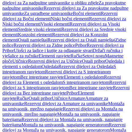
dijelovi za Za nadpultne umivaonike u obliku zdjele
Za pravokutne
nadpultne umivaonike
Rezervni dijelovi za Za pravokutne nadpultne
umivaonike
Za ugradbene umivaonike
Bočni elementi
Rezervni
dijelovi za Bočni elementi
Niski bočni elementi
Rezervni dijelovi za
Niski bočni elementi
Visoki elementi
Rezervni dijelovi za Visoki
elementi
Srednje visoki elementi
Rezervni dijelovi za Srednje visoki
elementi
Konzolni elementi
Rezervni dijelovi za Konzolni
elementi
Ostali namještaj
Rezervni dijelovi za Ostali namještaj
Zidne
police
Rezervni dijelovi za Zidne police
Pribor
Rezervni dijelovi za
Pribor
Ulošci za ladice i kutije za odlaganje stvari
Držači ručnika i
vješalice za ručnike
Elementi rasvjete
Ručke
Setovi nogu
Magnetne
ploče
Utičnice
Rezervni dijelovi za Utičnice
Ostali pribor
Ogledala i
elementi s ogledalom
Ogledala
Rezervni dijelovi za Ogledala
S
integriranom rasvjetom
Rezervni dijelovi za S integriranom
rasvjetom
Bez integrirane rasvjete
Elementi s ogledalom
Rezervni
dijelovi za Elementi s ogledalom
S integriranom rasvjetom
Rezervni
dijelovi za S integriranom rasvjetom
Bez integrirane rasvjete
Rezervni
dijelovi za Bez integrirane rasvjete
Pribor
Elementi
rasvjete
Ručke
Ostali pribor
Utičnice
Armature
Armature za
umivaonike
Rezervni dijelovi za Armature za umivaonike
Montaža
na umivaonik, mrežno napajanje
Rezervni dijelovi za Montaža na
umivaonik, mrežno napajanje
Montaža na umivaonik, napajanje
baterijama
Rezervni dijelovi za Montaža na umivaonik, napajanje
baterijama
Montaža na umivaonik, napajanje generatorom
Rezervni
dijelovi za Montaža na umivaonik, napajanje generatorom
Montaža