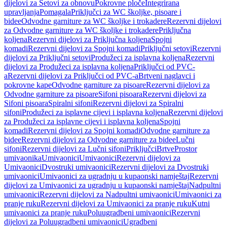
dijelovi za Setovi za obnovu
Pokrovne ploče
Integrirana
upravljanja
Pomagala
Priključci za WC školjke, pisoare i
bidee
Odvodne garniture za WC školjke i trokadere
Rezervni dijelovi
za Odvodne garniture za WC školjke i trokadere
Priključna
koljena
Rezervni dijelovi za Priključna koljena
Spojni
komadi
Rezervni dijelovi za Spojni komadi
Priključni setovi
Rezervni
dijelovi za Priključni setovi
Produžeci za isplavna koljena
Rezervni
dijelovi za Produžeci za isplavna koljena
Priključci od PVC-
a
Rezervni dijelovi za Priključci od PVC-a
Brtveni naglavci i
pokrovne kape
Odvodne garniture za pisoare
Rezervni dijelovi za
Odvodne garniture za pisoare
Sifoni pisoara
Rezervni dijelovi za
Sifoni pisoara
Spiralni sifoni
Rezervni dijelovi za Spiralni
sifoni
Produžeci za isplavne cijevi i isplavna koljena
Rezervni dijelovi
za Produžeci za isplavne cijevi i isplavna koljena
Spojni
komadi
Rezervni dijelovi za Spojni komadi
Odvodne garniture za
bidee
Rezervni dijelovi za Odvodne garniture za bidee
Lučni
sifoni
Rezervni dijelovi za Lučni sifoni
Priključci
Brtve
Prostor
umivaonika
Umivaonici
Umivaonici
Rezervni dijelovi za
Umivaonici
Dvostruki umivaonici
Rezervni dijelovi za Dvostruki
umivaonici
Umivaonici za ugradnju u kupaonski namještaj
Rezervni
dijelovi za Umivaonici za ugradnju u kupaonski namještaj
Nadpultni
umivaonici
Rezervni dijelovi za Nadpultni umivaonici
Umivaonici za
pranje ruku
Rezervni dijelovi za Umivaonici za pranje ruku
Kutni
umivaonici za pranje ruku
Poluugradbeni umivaonici
Rezervni
dijelovi za Poluugradbeni umivaonici
Ugradbeni