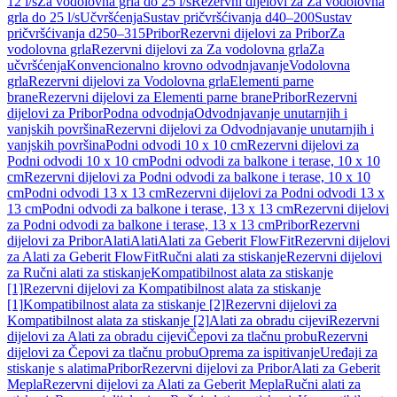
12 l/s
Za vodolovna grla do 25 l/s
Rezervni dijelovi za Za vodolovna
grla do 25 l/s
Učvršćenja
Sustav pričvršćivanja d40–200
Sustav
pričvršćivanja d250–315
Pribor
Rezervni dijelovi za Pribor
Za
vodolovna grla
Rezervni dijelovi za Za vodolovna grla
Za
učvršćenja
Konvencionalno krovno odvodnjavanje
Vodolovna
grla
Rezervni dijelovi za Vodolovna grla
Elementi parne
brane
Rezervni dijelovi za Elementi parne brane
Pribor
Rezervni
dijelovi za Pribor
Podna odvodnja
Odvodnjavanje unutarnjih i
vanjskih površina
Rezervni dijelovi za Odvodnjavanje unutarnjih i
vanjskih površina
Podni odvodi 10 x 10 cm
Rezervni dijelovi za
Podni odvodi 10 x 10 cm
Podni odvodi za balkone i terase, 10 x 10
cm
Rezervni dijelovi za Podni odvodi za balkone i terase, 10 x 10
cm
Podni odvodi 13 x 13 cm
Rezervni dijelovi za Podni odvodi 13 x
13 cm
Podni odvodi za balkone i terase, 13 x 13 cm
Rezervni dijelovi
za Podni odvodi za balkone i terase, 13 x 13 cm
Pribor
Rezervni
dijelovi za Pribor
Alati
Alati
Alati za Geberit FlowFit
Rezervni dijelovi
za Alati za Geberit FlowFit
Ručni alati za stiskanje
Rezervni dijelovi
za Ručni alati za stiskanje
Kompatibilnost alata za stiskanje
[1]
Rezervni dijelovi za Kompatibilnost alata za stiskanje
[1]
Kompatibilnost alata za stiskanje [2]
Rezervni dijelovi za
Kompatibilnost alata za stiskanje [2]
Alati za obradu cijevi
Rezervni
dijelovi za Alati za obradu cijevi
Čepovi za tlačnu probu
Rezervni
dijelovi za Čepovi za tlačnu probu
Oprema za ispitivanje
Uređaji za
stiskanje s alatima
Pribor
Rezervni dijelovi za Pribor
Alati za Geberit
Mepla
Rezervni dijelovi za Alati za Geberit Mepla
Ručni alati za