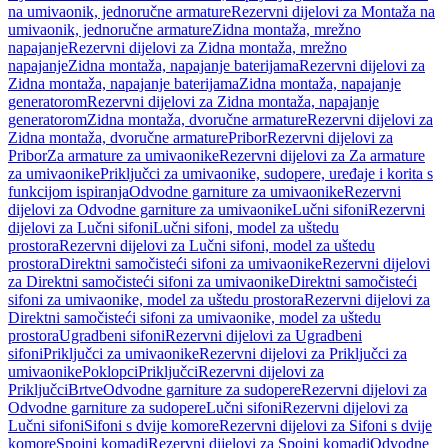
na umivaonik, jednoručne armature
Rezervni dijelovi za Montaža na
umivaonik, jednoručne armature
Zidna montaža, mrežno
napajanje
Rezervni dijelovi za Zidna montaža, mrežno
napajanje
Zidna montaža, napajanje baterijama
Rezervni dijelovi za
Zidna montaža, napajanje baterijama
Zidna montaža, napajanje
generatorom
Rezervni dijelovi za Zidna montaža, napajanje
generatorom
Zidna montaža, dvoručne armature
Rezervni dijelovi za
Zidna montaža, dvoručne armature
Pribor
Rezervni dijelovi za
Pribor
Za armature za umivaonike
Rezervni dijelovi za Za armature
za umivaonike
Priključci za umivaonike, sudopere, uređaje i korita s
funkcijom ispiranja
Odvodne garniture za umivaonike
Rezervni
dijelovi za Odvodne garniture za umivaonike
Lučni sifoni
Rezervni
dijelovi za Lučni sifoni
Lučni sifoni, model za uštedu
prostora
Rezervni dijelovi za Lučni sifoni, model za uštedu
prostora
Direktni samočisteći sifoni za umivaonike
Rezervni dijelovi
za Direktni samočisteći sifoni za umivaonike
Direktni samočisteći
sifoni za umivaonike, model za uštedu prostora
Rezervni dijelovi za
Direktni samočisteći sifoni za umivaonike, model za uštedu
prostora
Ugradbeni sifoni
Rezervni dijelovi za Ugradbeni
sifoni
Priključci za umivaonike
Rezervni dijelovi za Priključci za
umivaonike
Poklopci
Priključci
Rezervni dijelovi za
Priključci
Brtve
Odvodne garniture za sudopere
Rezervni dijelovi za
Odvodne garniture za sudopere
Lučni sifoni
Rezervni dijelovi za
Lučni sifoni
Sifoni s dvije komore
Rezervni dijelovi za Sifoni s dvije
komore
Spojni komadi
Rezervni dijelovi za Spojni komadi
Odvodne