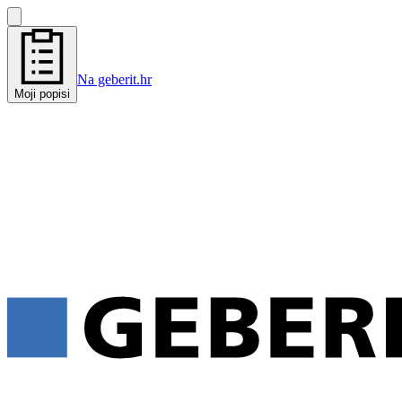
Na geberit.hr
Moji popisi