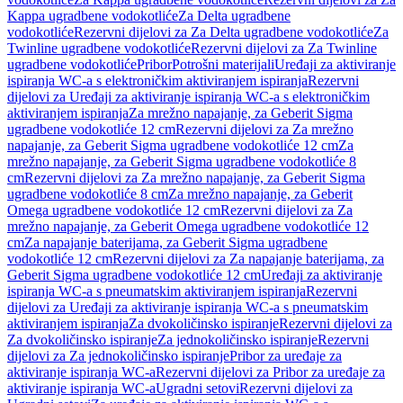
Kappa ugradbene vodokotliće
Za Delta ugradbene
vodokotliće
Rezervni dijelovi za Za Delta ugradbene vodokotliće
Za
Twinline ugradbene vodokotliće
Rezervni dijelovi za Za Twinline
ugradbene vodokotliće
Pribor
Potrošni materijali
Uređaji za aktiviranje
ispiranja WC-a s elektroničkim aktiviranjem ispiranja
Rezervni
dijelovi za Uređaji za aktiviranje ispiranja WC-a s elektroničkim
aktiviranjem ispiranja
Za mrežno napajanje, za Geberit Sigma
ugradbene vodokotliće 12 cm
Rezervni dijelovi za Za mrežno
napajanje, za Geberit Sigma ugradbene vodokotliće 12 cm
Za
mrežno napajanje, za Geberit Sigma ugradbene vodokotliće 8
cm
Rezervni dijelovi za Za mrežno napajanje, za Geberit Sigma
ugradbene vodokotliće 8 cm
Za mrežno napajanje, za Geberit
Omega ugradbene vodokotliće 12 cm
Rezervni dijelovi za Za
mrežno napajanje, za Geberit Omega ugradbene vodokotliće 12
cm
Za napajanje baterijama, za Geberit Sigma ugradbene
vodokotliće 12 cm
Rezervni dijelovi za Za napajanje baterijama, za
Geberit Sigma ugradbene vodokotliće 12 cm
Uređaji za aktiviranje
ispiranja WC-a s pneumatskim aktiviranjem ispiranja
Rezervni
dijelovi za Uređaji za aktiviranje ispiranja WC-a s pneumatskim
aktiviranjem ispiranja
Za dvokoličinsko ispiranje
Rezervni dijelovi za
Za dvokoličinsko ispiranje
Za jednokoličinsko ispiranje
Rezervni
dijelovi za Za jednokoličinsko ispiranje
Pribor za uređaje za
aktiviranje ispiranja WC-a
Rezervni dijelovi za Pribor za uređaje za
aktiviranje ispiranja WC-a
Ugradni setovi
Rezervni dijelovi za