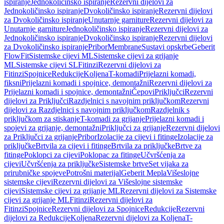
ispiranje
Jednokoličinsko ispiranje
Rezervni dijelovi za
Jednokoličinsko ispiranje
Dvokoličinsko ispiranje
Rezervni dijelovi
za Dvokoličinsko ispiranje
Unutarnje garniture
Rezervni dijelovi za
Unutarnje garniture
Jednokoličinsko ispiranje
Rezervni dijelovi za
Jednokoličinsko ispiranje
Dvokoličinsko ispiranje
Rezervni dijelovi
za Dvokoličinsko ispiranje
Pribor
Membrane
Sustavi opskrbe
Geberit
FlowFit
Sistemske cijevi ML
Sistemske cijevi za grijanje
ML
Sistemske cijevi SL
Fitinzi
Rezervni dijelovi za
Fitinzi
Spojnice
Redukcije
Koljena
T-komadi
Prijelazni komadi,
fiksni
Prijelazni komadi i spojnice, demontažni
Rezervni dijelovi za
Prijelazni komadi i spojnice, demontažni
Čepovi
Priključci
Rezervni
dijelovi za Priključci
Razdjelnici s navojnim priključkom
Rezervni
dijelovi za Razdjelnici s navojnim priključkom
Razdjelnik s
priključkom za stiskanje
T-komadi za grijanje
Prijelazni komadi i
spojevi za grijanje, demontažni
Priključci za grijanje
Rezervni dijelovi
za Priključci za grijanje
Pribor
Izolacije za cijevi i fitinge
Izolacije za
priključke
Brtvila za cijevi i fitinge
Brtvila za priključke
Brtve za
fitinge
Poklopci za cijevi
Poklopac za fitinge
Učvršćenja za
cijevi
Učvršćenja za priključke
Sistemske brtve
Set vijaka za
prirubničke spojeve
Potrošni materijal
Geberit Mepla
Višeslojne
sistemske cijevi
Rezervni dijelovi za Višeslojne sistemske
cijevi
Sistemske cijevi za grijanje ML
Rezervni dijelovi za Sistemske
cijevi za grijanje ML
Fitinzi
Rezervni dijelovi za
Fitinzi
Spojnice
Rezervni dijelovi za Spojnice
Redukcije
Rezervni
dijelovi za Redukcije
Koljena
Rezervni dijelovi za Koljena
T-