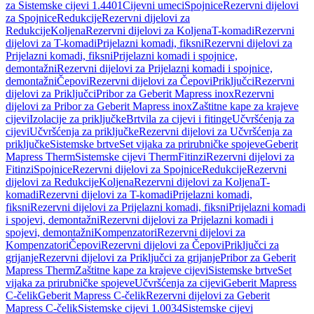
za Sistemske cijevi 1.4401
Cijevni umeci
Spojnice
Rezervni dijelovi
za Spojnice
Redukcije
Rezervni dijelovi za
Redukcije
Koljena
Rezervni dijelovi za Koljena
T-komadi
Rezervni
dijelovi za T-komadi
Prijelazni komadi, fiksni
Rezervni dijelovi za
Prijelazni komadi, fiksni
Prijelazni komadi i spojnice,
demontažni
Rezervni dijelovi za Prijelazni komadi i spojnice,
demontažni
Čepovi
Rezervni dijelovi za Čepovi
Priključci
Rezervni
dijelovi za Priključci
Pribor za Geberit Mapress inox
Rezervni
dijelovi za Pribor za Geberit Mapress inox
Zaštitne kape za krajeve
cijevi
Izolacije za priključke
Brtvila za cijevi i fitinge
Učvršćenja za
cijevi
Učvršćenja za priključke
Rezervni dijelovi za Učvršćenja za
priključke
Sistemske brtve
Set vijaka za prirubničke spojeve
Geberit
Mapress Therm
Sistemske cijevi Therm
Fitinzi
Rezervni dijelovi za
Fitinzi
Spojnice
Rezervni dijelovi za Spojnice
Redukcije
Rezervni
dijelovi za Redukcije
Koljena
Rezervni dijelovi za Koljena
T-
komadi
Rezervni dijelovi za T-komadi
Prijelazni komadi,
fiksni
Rezervni dijelovi za Prijelazni komadi, fiksni
Prijelazni komadi
i spojevi, demontažni
Rezervni dijelovi za Prijelazni komadi i
spojevi, demontažni
Kompenzatori
Rezervni dijelovi za
Kompenzatori
Čepovi
Rezervni dijelovi za Čepovi
Priključci za
grijanje
Rezervni dijelovi za Priključci za grijanje
Pribor za Geberit
Mapress Therm
Zaštitne kape za krajeve cijevi
Sistemske brtve
Set
vijaka za prirubničke spojeve
Učvršćenja za cijevi
Geberit Mapress
C-čelik
Geberit Mapress C-čelik
Rezervni dijelovi za Geberit
Mapress C-čelik
Sistemske cijevi 1.0034
Sistemske cijevi