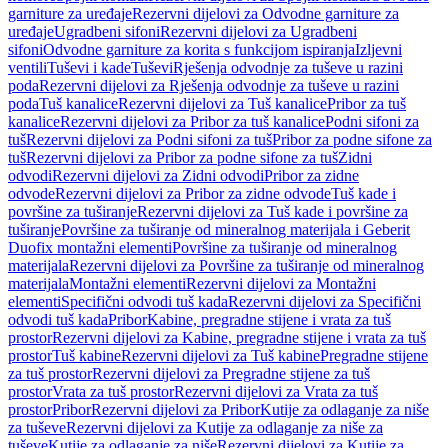
garniture za uređaje
Rezervni dijelovi za Odvodne garniture za
uređaje
Ugradbeni sifoni
Rezervni dijelovi za Ugradbeni
sifoni
Odvodne garniture za korita s funkcijom ispiranja
Izljevni
ventili
Tuševi i kade
Tuševi
Rješenja odvodnje za tuševe u razini
poda
Rezervni dijelovi za Rješenja odvodnje za tuševe u razini
poda
Tuš kanalice
Rezervni dijelovi za Tuš kanalice
Pribor za tuš
kanalice
Rezervni dijelovi za Pribor za tuš kanalice
Podni sifoni za
tuš
Rezervni dijelovi za Podni sifoni za tuš
Pribor za podne sifone za
tuš
Rezervni dijelovi za Pribor za podne sifone za tuš
Zidni
odvodi
Rezervni dijelovi za Zidni odvodi
Pribor za zidne
odvode
Rezervni dijelovi za Pribor za zidne odvode
Tuš kade i
površine za tuširanje
Rezervni dijelovi za Tuš kade i površine za
tuširanje
Površine za tuširanje od mineralnog materijala i Geberit
Duofix montažni elementi
Površine za tuširanje od mineralnog
materijala
Rezervni dijelovi za Površine za tuširanje od mineralnog
materijala
Montažni elementi
Rezervni dijelovi za Montažni
elementi
Specifični odvodi tuš kada
Rezervni dijelovi za Specifični
odvodi tuš kada
Pribor
Kabine, pregradne stijene i vrata za tuš
prostor
Rezervni dijelovi za Kabine, pregradne stijene i vrata za tuš
prostor
Tuš kabine
Rezervni dijelovi za Tuš kabine
Pregradne stijene
za tuš prostor
Rezervni dijelovi za Pregradne stijene za tuš
prostor
Vrata za tuš prostor
Rezervni dijelovi za Vrata za tuš
prostor
Pribor
Rezervni dijelovi za Pribor
Kutije za odlaganje za niše
za tuševe
Rezervni dijelovi za Kutije za odlaganje za niše za
tuševe
Kutije za odlaganje za niše
Rezervni dijelovi za Kutije za