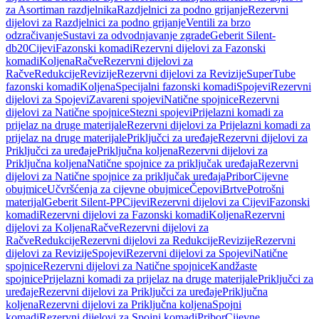
za Asortiman razdjelnika
Razdjelnici za podno grijanje
Rezervni
dijelovi za Razdjelnici za podno grijanje
Ventili za brzo
odzračivanje
Sustavi za odvodnjavanje zgrade
Geberit Silent-
db20
Cijevi
Fazonski komadi
Rezervni dijelovi za Fazonski
komadi
Koljena
Račve
Rezervni dijelovi za
Račve
Redukcije
Revizije
Rezervni dijelovi za Revizije
SuperTube
fazonski komadi
Koljena
Specijalni fazonski komadi
Spojevi
Rezervni
dijelovi za Spojevi
Zavareni spojevi
Natične spojnice
Rezervni
dijelovi za Natične spojnice
Stezni spojevi
Prijelazni komadi za
prijelaz na druge materijale
Rezervni dijelovi za Prijelazni komadi za
prijelaz na druge materijale
Priključci za uređaje
Rezervni dijelovi za
Priključci za uređaje
Priključna koljena
Rezervni dijelovi za
Priključna koljena
Natične spojnice za priključak uređaja
Rezervni
dijelovi za Natične spojnice za priključak uređaja
Pribor
Cijevne
obujmice
Učvršćenja za cijevne obujmice
Čepovi
Brtve
Potrošni
materijal
Geberit Silent-PP
Cijevi
Rezervni dijelovi za Cijevi
Fazonski
komadi
Rezervni dijelovi za Fazonski komadi
Koljena
Rezervni
dijelovi za Koljena
Račve
Rezervni dijelovi za
Račve
Redukcije
Rezervni dijelovi za Redukcije
Revizije
Rezervni
dijelovi za Revizije
Spojevi
Rezervni dijelovi za Spojevi
Natične
spojnice
Rezervni dijelovi za Natične spojnice
Kandžaste
spojnice
Prijelazni komadi za prijelaz na druge materijale
Priključci za
uređaje
Rezervni dijelovi za Priključci za uređaje
Priključna
koljena
Rezervni dijelovi za Priključna koljena
Spojni
komadi
Rezervni dijelovi za Spojni komadi
Pribor
Cijevne