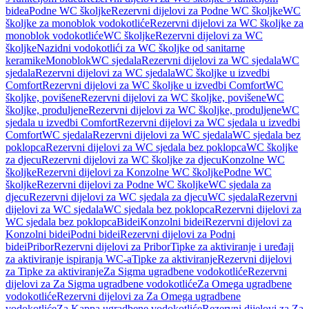
bidea
Podne WC školjke
Rezervni dijelovi za Podne WC školjke
WC
školjke za monoblok vodokotliće
Rezervni dijelovi za WC školjke za
monoblok vodokotliće
WC školjke
Rezervni dijelovi za WC
školjke
Nazidni vodokotlići za WC školjke od sanitarne
keramike
Monoblok
WC sjedala
Rezervni dijelovi za WC sjedala
WC
sjedala
Rezervni dijelovi za WC sjedala
WC školjke u izvedbi
Comfort
Rezervni dijelovi za WC školjke u izvedbi Comfort
WC
školjke, povišene
Rezervni dijelovi za WC školjke, povišene
WC
školjke, produljene
Rezervni dijelovi za WC školjke, produljene
WC
sjedala u izvedbi Comfort
Rezervni dijelovi za WC sjedala u izvedbi
Comfort
WC sjedala
Rezervni dijelovi za WC sjedala
WC sjedala bez
poklopca
Rezervni dijelovi za WC sjedala bez poklopca
WC školjke
za djecu
Rezervni dijelovi za WC školjke za djecu
Konzolne WC
školjke
Rezervni dijelovi za Konzolne WC školjke
Podne WC
školjke
Rezervni dijelovi za Podne WC školjke
WC sjedala za
djecu
Rezervni dijelovi za WC sjedala za djecu
WC sjedala
Rezervni
dijelovi za WC sjedala
WC sjedala bez poklopca
Rezervni dijelovi za
WC sjedala bez poklopca
Bidei
Konzolni bidei
Rezervni dijelovi za
Konzolni bidei
Podni bidei
Rezervni dijelovi za Podni
bidei
Pribor
Rezervni dijelovi za Pribor
Tipke za aktiviranje i uređaji
za aktiviranje ispiranja WC-a
Tipke za aktiviranje
Rezervni dijelovi
za Tipke za aktiviranje
Za Sigma ugradbene vodokotliće
Rezervni
dijelovi za Za Sigma ugradbene vodokotliće
Za Omega ugradbene
vodokotliće
Rezervni dijelovi za Za Omega ugradbene
vodokotliće
Za Kappa ugradbene vodokotliće
Rezervni dijelovi za Za