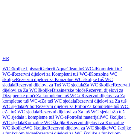
HR
WC školjke i pisoari
Geberit AquaClean tuš WC-i
Kompletni tuš
WC-i
Rezervni dijelovi za Kompletni tuš WC-i
Konzolne WC
školjke
Rezervni dijelovi za Konzolne WC školjke
Tuš WC
sjedala
Rezervni dijelovi za Tuš WC sjedala
Za WC školjke
Rezervni
dijelovi za Za WC školjke
Dizajnerske ploče
Rezervni dijelovi za
Dizajnerske ploče
Za kompletne tuš WC-e
Rezervni dijelovi za Za
kompletne tuš WC-e
Za tuš WC sjedala
Rezervni dijelovi za Za tuš
WC sjedala
Pribor
Rezervni dijelovi za Pribor
Za kompletne tuš WC-
e
Za tuš WC sjedala
Rezervni dijelovi za Za tuš WC sjedala
Za tuš
WC sjedala i kompletne tuš WC-e
Potrošni materijali
WC školjke i
WC sjedala
Konzolne WC školjke
Rezervni dijelovi za Konzolne
WC školjke
WC školjke
Rezervni dijelovi za WC školjke
WC školjke
s funkcijom bidea
Rezervni dijelovi za WC školjke s funkcijom