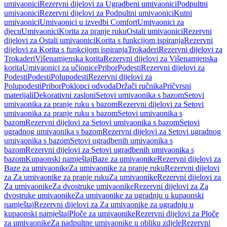
umivaonici
Rezervni dijelovi za Ugradbeni umivaonici
Podpultni
umivaonici
Rezervni dijelovi za Podpultni umivaonici
Kutni
umivaonici
Umivaonici u izvedbi Comfort
Umivaonici za
djecu
Umivaonici
Korita za pranje ruku
Ostali umivaonici
Rezervni
dijelovi za Ostali umivaonici
Korita s funkcijom ispiranja
Rezervni
dijelovi za Korita s funkcijom ispiranja
Trokaderi
Rezervni dijelovi za
Trokaderi
Višenamjenska korita
Rezervni dijelovi za Višenamjenska
korita
Umivaonici za učionice
Pribor
Podesti
Rezervni dijelovi za
Podesti
Podesti
Polupodesti
Rezervni dijelovi za
Polupodesti
Pribor
Poklopci odvoda
Držači ručnika
Pričvrsni
materijali
Dekorativni zasloni
Setovi umivaonika s bazom
Setovi
umivaonika za pranje ruku s bazom
Rezervni dijelovi za Setovi
umivaonika za pranje ruku s bazom
Setovi umivaonika s
bazom
Rezervni dijelovi za Setovi umivaonika s bazom
Setovi
ugradnog umivaonika s bazom
Rezervni dijelovi za Setovi ugradnog
umivaonika s bazom
Setovi ugradbenih umivaonika s
bazom
Rezervni dijelovi za Setovi ugradbenih umivaonika s
bazom
Kupaonski namještaj
Baze za umivaonike
Rezervni dijelovi za
Baze za umivaonike
Za umivaonike za pranje ruku
Rezervni dijelovi
za Za umivaonike za pranje ruku
Za umivaonike
Rezervni dijelovi za
Za umivaonike
Za dvostruke umivaonike
Rezervni dijelovi za Za
dvostruke umivaonike
Za umivaonike za ugradnju u kupaonski
namještaj
Rezervni dijelovi za Za umivaonike za ugradnju u
kupaonski namještaj
Ploče za umivaonike
Rezervni dijelovi za Ploče
za umivaonike
Za nadpultne umivaonike u obliku zdjele
Rezervni