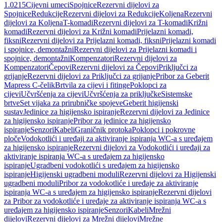
1.0215
Cijevni umeci
Spojnice
Rezervni dijelovi za
Spojnice
Redukcije
Rezervni dijelovi za Redukcije
Koljena
Rezervni
dijelovi za Koljena
T-komadi
Rezervni dijelovi za T-komadi
Križni
komadi
Rezervni dijelovi za Križni komadi
Prijelazni komadi,
fiksni
Rezervni dijelovi za Prijelazni komadi, fiksni
Prijelazni komadi
i spojnice, demontažni
Rezervni dijelovi za Prijelazni komadi i
spojnice, demontažni
Kompenzatori
Rezervni dijelovi za
Kompenzatori
Čepovi
Rezervni dijelovi za Čepovi
Priključci za
grijanje
Rezervni dijelovi za Priključci za grijanje
Pribor za Geberit
Mapress C-čelik
Brtvila za cijevi i fitinge
Poklopci za
cijevi
Učvršćenja za cijevi
Učvršćenja za priključke
Sistemske
brtve
Set vijaka za prirubničke spojeve
Geberit higijenski
sustav
Jedinice za higijensko ispiranje
Rezervni dijelovi za Jedinice
za higijensko ispiranje
Pribor za jedinice za higijensko
ispiranje
Senzori
Kabeli
Graničnik protoka
Poklopci i pokrovne
ploče
Vodokotlići i uređaji za aktiviranje ispiranja WC-a s uređajem
za higijensko ispiranje
Rezervni dijelovi za Vodokotlići i uređaji za
aktiviranje ispiranja WC-a s uređajem za higijensko
ispiranje
Ugradbeni vodokotlići s uređajem za higijensko
ispiranje
Higijenski ugradbeni moduli
Rezervni dijelovi za Higijenski
ugradbeni moduli
Pribor za vodokotliće i uređaje za aktiviranje
ispiranja WC-a s uređajem za higijensko ispiranje
Rezervni dijelovi
za Pribor za vodokotliće i uređaje za aktiviranje ispiranja WC-a s
uređajem za higijensko ispiranje
Senzori
Kabeli
Mrežni
dijelovi
Rezervni dijelovi za Mrežni dijelovi
Mrežne