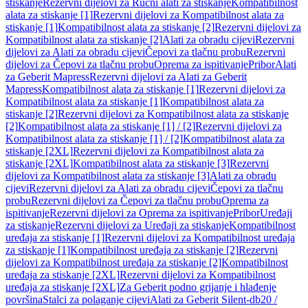
stiskanje
Rezervni dijelovi za Ručni alati za stiskanje
Kompatibilnost
alata za stiskanje [1]
Rezervni dijelovi za Kompatibilnost alata za
stiskanje [1]
Kompatibilnost alata za stiskanje [2]
Rezervni dijelovi za
Kompatibilnost alata za stiskanje [2]
Alati za obradu cijevi
Rezervni
dijelovi za Alati za obradu cijevi
Čepovi za tlačnu probu
Rezervni
dijelovi za Čepovi za tlačnu probu
Oprema za ispitivanje
Pribor
Alati
za Geberit Mapress
Rezervni dijelovi za Alati za Geberit
Mapress
Kompatibilnost alata za stiskanje [1]
Rezervni dijelovi za
Kompatibilnost alata za stiskanje [1]
Kompatibilnost alata za
stiskanje [2]
Rezervni dijelovi za Kompatibilnost alata za stiskanje
[2]
Kompatibilnost alata za stiskanje [1] / [2]
Rezervni dijelovi za
Kompatibilnost alata za stiskanje [1] / [2]
Kompatibilnost alata za
stiskanje [2XL]
Rezervni dijelovi za Kompatibilnost alata za
stiskanje [2XL]
Kompatibilnost alata za stiskanje [3]
Rezervni
dijelovi za Kompatibilnost alata za stiskanje [3]
Alati za obradu
cijevi
Rezervni dijelovi za Alati za obradu cijevi
Čepovi za tlačnu
probu
Rezervni dijelovi za Čepovi za tlačnu probu
Oprema za
ispitivanje
Rezervni dijelovi za Oprema za ispitivanje
Pribor
Uređaji
za stiskanje
Rezervni dijelovi za Uređaji za stiskanje
Kompatibilnost
uređaja za stiskanje [1]
Rezervni dijelovi za Kompatibilnost uređaja
za stiskanje [1]
Kompatibilnost uređaja za stiskanje [2]
Rezervni
dijelovi za Kompatibilnost uređaja za stiskanje [2]
Kompatibilnost
uređaja za stiskanje [2XL]
Rezervni dijelovi za Kompatibilnost
uređaja za stiskanje [2XL]
Za Geberit podno grijanje i hlađenje
površina
Stalci za polaganje cijevi
Alati za Geberit Silent-db20 /