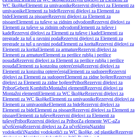
WC školjke
Elementi za umivaonike
Rezervni dijelovi za Elementi za
umivaonike
Elementi za bide
Rezervni dijelovi za Elementi za
bide
Elementi za pisoare
Rezervni dijelovi za Elementi za
pisoare
Elementi za tuševe sa zidnim odvodom
Rezervni dijelovi za
Elementi za tuševe sa zidnim odvodom
Elementi za tuševe i
kade
Rezervni dijelovi za Elementi za tuševe i kade
Elementi za
pregrade za tuš u ravnini poda
Rezervni dijelovi za Elementi za
pregrade za tuš u ravnini poda
Elementi za korita
Rezervni dijelovi za
Elementi za korita
Elementi za armature
Rezervni dijelovi za
Elementi za armature
Elementi za perilice rublja i perilice
posuđa
Rezervni dijelovi za Elementi za perilice rublja i perilice
posuđa
Elementi za konzolna opterećenja
Rezervni dijelovi za
Elementi za konzolna opterećenja
Elementi za sudopere
Rezervni
dijelovi za Elementi za sudopere
Elementi za zidne bojlere
Rezervni
dijelovi za Elementi za zidne bojlere
Pribor
Rezervni dijelovi za
Pribor
Geberit Kombifix
Montažni elementi
Rezervni dijelovi za
Montažni elementi
Elementi za WC školjke
Rezervni dijelovi za
Elementi za WC školjke
Elementi za umivaonike
Rezervni dijelovi za
Elementi za umivaonike
Elementi za bide
Rezervni dijelovi za
Elementi za bide
Elementi za pisoare
Rezervni dijelovi za Elementi za
pisoare
Elementi za tuševe
Rezervni dijelovi za Elementi za
tuševe
Pribor
Rezervni dijelovi za Pribor
Za elemente WC-a
Za
učvršćenja
Rezervni dijelovi za Za učvršćenja
Nazidni
vodokotlići
Nazidni vodokotlići za WC školjke, od plastike
Rezervni