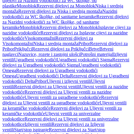
dijelovi za Nazidni vodokotlići za WC školjke, od
plastike
Monoblok
Rezervni dijelovi za Monoblok
Niska i srednja
montaža
Rezervni dijelovi za Niska i srednja montaža
Nazidni
vodokotlići za WC školjke, od sanitarne keramike
Rezervni dijelovi
za Nazidni vodokotlići za WC školjke, od sanitarne
keramike
Monoblok
Rezervni dijelovi za Monoblok
Isplavne cijevi za
nazidne vodokotliće
Rezervni dijelovi za Isplavne cijevi za nazidne
vodokotliće
Visokomontažni
Rezervni dijelovi za
Visokomontažni
Niska i srednja montaža
Pribor
Rezervni dijelovi za
Pribor
Priključci
Rezervni dijelovi za Priključci
Brtve
Brtveni
naglavci
Nazuvice, rozete i zastojni ulošci
Potrošni materijal
Izljevni
ventili
Ugradbeni vodokotlići
Ugradbeni vodokotlići Sigma
Rezervni
dijelovi za Ugradbeni vodokotlići Sigma
Ugradbeni vodokotlići
Omega
Rezervni dijelovi za Ugradbeni vodokotlići
Omega
Ugradbeni vodokotlići Delta
Rezervni dijelovi za Ugradbeni
vodokotlići Delta
Pribor
Uljevni i izljevni ventili
Uljevni
ventili
Rezervni dijelovi za Uljevni ventili
Uljevni ventili za nazidne
vodokotliće
Rezervni dijelovi za Uljevni ventili za nazidne
vodokotliće
Uljevni ventili za ugradbene vodokotliće
Rezervni
dijelovi za Uljevni ventili za ugradbene vodokotliće
Uljevni ventili
za keramičke vodokotliće
Rezervni dijelovi za Uljevni ventili za
keramičke vodokotliće
Uljevni ventili za univerzalne
vodokotlice
Rezervni dijelovi za Uljevni ventili za univerzalne
vodokotlice
Izljevni ventili
Rezervni dijelovi za Izljevni
ventili
Start/stop ispiranje
Rezervni dijelovi za Start/stop