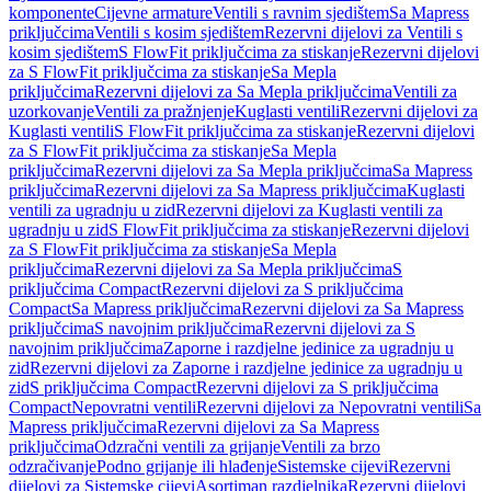
komponente
Cijevne armature
Ventili s ravnim sjedištem
Sa Mapress
priključcima
Ventili s kosim sjedištem
Rezervni dijelovi za Ventili s
kosim sjedištem
S FlowFit priključcima za stiskanje
Rezervni dijelovi
za S FlowFit priključcima za stiskanje
Sa Mepla
priključcima
Rezervni dijelovi za Sa Mepla priključcima
Ventili za
uzorkovanje
Ventili za pražnjenje
Kuglasti ventili
Rezervni dijelovi za
Kuglasti ventili
S FlowFit priključcima za stiskanje
Rezervni dijelovi
za S FlowFit priključcima za stiskanje
Sa Mepla
priključcima
Rezervni dijelovi za Sa Mepla priključcima
Sa Mapress
priključcima
Rezervni dijelovi za Sa Mapress priključcima
Kuglasti
ventili za ugradnju u zid
Rezervni dijelovi za Kuglasti ventili za
ugradnju u zid
S FlowFit priključcima za stiskanje
Rezervni dijelovi
za S FlowFit priključcima za stiskanje
Sa Mepla
priključcima
Rezervni dijelovi za Sa Mepla priključcima
S
priključcima Compact
Rezervni dijelovi za S priključcima
Compact
Sa Mapress priključcima
Rezervni dijelovi za Sa Mapress
priključcima
S navojnim priključcima
Rezervni dijelovi za S
navojnim priključcima
Zaporne i razdjelne jedinice za ugradnju u
zid
Rezervni dijelovi za Zaporne i razdjelne jedinice za ugradnju u
zid
S priključcima Compact
Rezervni dijelovi za S priključcima
Compact
Nepovratni ventili
Rezervni dijelovi za Nepovratni ventili
Sa
Mapress priključcima
Rezervni dijelovi za Sa Mapress
priključcima
Odzračni ventili za grijanje
Ventili za brzo
odzračivanje
Podno grijanje ili hlađenje
Sistemske cijevi
Rezervni
dijelovi za Sistemske cijevi
Asortiman razdjelnika
Rezervni dijelovi