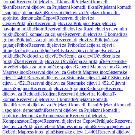
komadi
Rezervni dijelovi za T-komadi
Prijelazni komadi,
fiksni
Rezervni dijelovi za Prijelazni komadi, fiksni
Prijelazni komadi
i spojnice, demontažni
Rezervni dijelovi za Prijelazni komadi i
spojnice, demontažni
Čepovi
Rezervni dijelovi za
Čepovi
Priključci
Rezervni dijelovi za Priključci
Razdjelnici s
navojnim priključkom
Rezervni dijelovi za Razdjelnici s navojnim
priključkom
T-komadi za grijanje
Rezervni dijelovi za T-komadi za
grijanje
Priključci za grijanje
Rezervni dijelovi za Priključci za
grijanje
Pribor
Rezervni dijelovi za Pribor
Izolacije za cijevi i
fitinge
Izolacije za priključke
Brtvila za cijevi i fitinge
Brtvila za
priključke
Poklopci za cijevi
Učvršćenja za cijevi
Učvršćenja za
priključke
Rezervni dijelovi za Učvršćenja za priključke
Sistemske
brtve
Set vijaka za prirubničke spojeve
Geberit Mapress inox
Geberit
Mapress inox
Rezervni dijelovi za Geberit Mapress inox
Sistemske
cijevi 1.4401
Rezervni dijelovi za Sistemske cijevi 1.4401
Sistemske
cijevi 1.4521
Rezervni dijelovi za Sistemske cijevi 1.4521
Cijevni
umeci
Spojnice
Rezervni dijelovi za Spojnice
Redukcije
Rezervni
dijelovi za Redukcije
Koljena
Rezervni dijelovi za Koljena
T-
komadi
Rezervni dijelovi za T-komadi
Prijelazni komadi,
fiksni
Rezervni dijelovi za Prijelazni komadi, fiksni
Prijelazni komadi
i spojnice, demontažni
Rezervni dijelovi za Prijelazni komadi i
spojnice, demontažni
Kompenzatori
Rezervni dijelovi za
Kompenzatori
Čepovi
Rezervni dijelovi za Čepovi
Priključci
Rezervni
dijelovi za Priključci
Geberit Mapress inox, plin
Rezervni dijelovi za
Geberit Mapress inox, plin
Sistemske cijevi 1.4401
Rezervni dijelovi