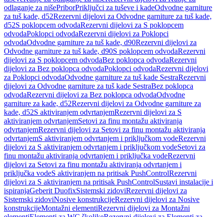
odlaganje za niše
Pribor
Priključci za tuševe i kade
Odvodne garniture
za tuš kade, d52
Rezervni dijelovi za Odvodne garniture za tuš kade,
d52
S poklopcem odvoda
Rezervni dijelovi za S poklopcem
odvoda
Poklopci odvoda
Rezervni dijelovi za Poklopci
odvoda
Odvodne garniture za tuš kade, d90
Rezervni dijelovi za
Odvodne garniture za tuš kade, d90
S poklopcem odvoda
Rezervni
dijelovi za S poklopcem odvoda
Bez poklopca odvoda
Rezervni
dijelovi za Bez poklopca odvoda
Poklopci odvoda
Rezervni dijelovi
za Poklopci odvoda
Odvodne garniture za tuš kade Sestra
Rezervni
dijelovi za Odvodne garniture za tuš kade Sestra
Bez poklopca
odvoda
Rezervni dijelovi za Bez poklopca odvoda
Odvodne
garniture za kade, d52
Rezervni dijelovi za Odvodne garniture za
kade, d52
S aktiviranjem odvrtanjem
Rezervni dijelovi za S
aktiviranjem odvrtanjem
Setovi za finu montažu aktiviranja
odvrtanjem
Rezervni dijelovi za Setovi za finu montažu aktiviranja
odvrtanjem
S aktiviranjem odvrtanjem i priključkom vode
Rezervni
dijelovi za S aktiviranjem odvrtanjem i priključkom vode
Setovi za
finu montažu aktiviranja odvrtanjem i priključka vode
Rezervni
dijelovi za Setovi za finu montažu aktiviranja odvrtanjem i
priključka vode
S aktiviranjem na pritisak PushControl
Rezervni
dijelovi za S aktiviranjem na pritisak PushControl
Sustavi instalacije i
ispiranja
Geberit Duofix
Sistemski zidovi
Rezervni dijelovi za
Sistemski zidovi
Nosive konstrukcije
Rezervni dijelovi za Nosive
konstrukcije
Montažni elementi
Rezervni dijelovi za Montažni
elementi
Elementi za WC školjke
Rezervni dijelovi za Elementi za