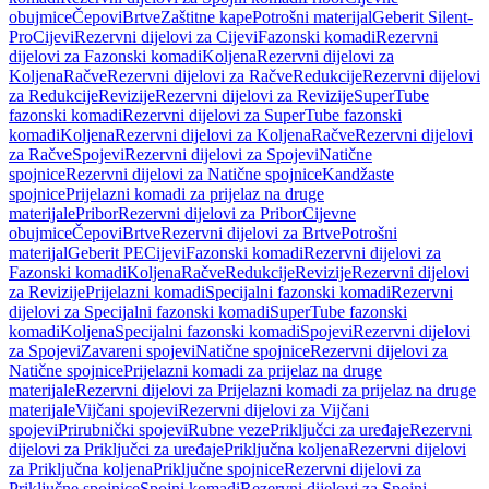
obujmice
Čepovi
Brtve
Zaštitne kape
Potrošni materijal
Geberit Silent-
Pro
Cijevi
Rezervni dijelovi za Cijevi
Fazonski komadi
Rezervni
dijelovi za Fazonski komadi
Koljena
Rezervni dijelovi za
Koljena
Račve
Rezervni dijelovi za Račve
Redukcije
Rezervni dijelovi
za Redukcije
Revizije
Rezervni dijelovi za Revizije
SuperTube
fazonski komadi
Rezervni dijelovi za SuperTube fazonski
komadi
Koljena
Rezervni dijelovi za Koljena
Račve
Rezervni dijelovi
za Račve
Spojevi
Rezervni dijelovi za Spojevi
Natične
spojnice
Rezervni dijelovi za Natične spojnice
Kandžaste
spojnice
Prijelazni komadi za prijelaz na druge
materijale
Pribor
Rezervni dijelovi za Pribor
Cijevne
obujmice
Čepovi
Brtve
Rezervni dijelovi za Brtve
Potrošni
materijal
Geberit PE
Cijevi
Fazonski komadi
Rezervni dijelovi za
Fazonski komadi
Koljena
Račve
Redukcije
Revizije
Rezervni dijelovi
za Revizije
Prijelazni komadi
Specijalni fazonski komadi
Rezervni
dijelovi za Specijalni fazonski komadi
SuperTube fazonski
komadi
Koljena
Specijalni fazonski komadi
Spojevi
Rezervni dijelovi
za Spojevi
Zavareni spojevi
Natične spojnice
Rezervni dijelovi za
Natične spojnice
Prijelazni komadi za prijelaz na druge
materijale
Rezervni dijelovi za Prijelazni komadi za prijelaz na druge
materijale
Vijčani spojevi
Rezervni dijelovi za Vijčani
spojevi
Prirubnički spojevi
Rubne veze
Priključci za uređaje
Rezervni
dijelovi za Priključci za uređaje
Priključna koljena
Rezervni dijelovi
za Priključna koljena
Priključne spojnice
Rezervni dijelovi za
Priključne spojnice
Spojni komadi
Rezervni dijelovi za Spojni