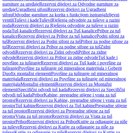
garniture za uređaje
Rezervni dijelovi za Odvodne garniture za
uređaje
Ugradbeni sifoni
Rezervni dijelovi za Ugradbeni
sifoni
Odvodne garniture za korita s funkcijom ispiranja
Izljevni
ventili
Tuševi i kade
Tuševi
Rješenja odvodnje za tuševe u razini
poda
Rezervni dijelovi za Rješenja odvodnje za tuševe u razini
poda
Tuš kanalice
Rezervni dijelovi za Tuš kanalice
Pribor za tuš
kanalice
Rezervni dijelovi za Pribor za tuš kanalice
Podni sifoni za
tuš
Rezervni dijelovi za Podni sifoni za tuš
Pribor za podne sifone za
tuš
Rezervni dijelovi za Pribor za podne sifone za tuš
Zidni
odvodi
Rezervni dijelovi za Zidni odvodi
Pribor za zidne
odvode
Rezervni dijelovi za Pribor za zidne odvode
Tuš kade i
površine za tuširanje
Rezervni dijelovi za Tuš kade i površine za
tuširanje
Površine za tuširanje od mineralnog materijala i Geberit
Duofix montažni elementi
Površine za tuširanje od mineralnog
materijala
Rezervni dijelovi za Površine za tuširanje od mineralnog
materijala
Montažni elementi
Rezervni dijelovi za Montažni
elementi
Specifični odvodi tuš kada
Rezervni dijelovi za Specifični
odvodi tuš kada
Pribor
Kabine, pregradne stijene i vrata za tuš
prostor
Rezervni dijelovi za Kabine, pregradne stijene i vrata za tuš
prostor
Tuš kabine
Rezervni dijelovi za Tuš kabine
Pregradne stijene
za tuš prostor
Rezervni dijelovi za Pregradne stijene za tuš
prostor
Vrata za tuš prostor
Rezervni dijelovi za Vrata za tuš
prostor
Pribor
Rezervni dijelovi za Pribor
Kutije za odlaganje za niše
za tuševe
Rezervni dijelovi za Kutije za odlaganje za niše za
tuševe
Kutije za odlaganje za niše
Rezervni dijelovi za Kutije za