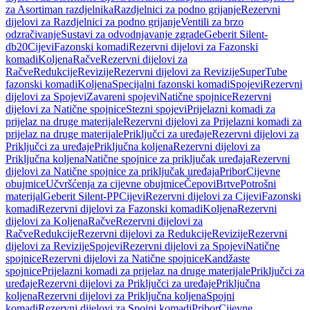
za Asortiman razdjelnika
Razdjelnici za podno grijanje
Rezervni
dijelovi za Razdjelnici za podno grijanje
Ventili za brzo
odzračivanje
Sustavi za odvodnjavanje zgrade
Geberit Silent-
db20
Cijevi
Fazonski komadi
Rezervni dijelovi za Fazonski
komadi
Koljena
Račve
Rezervni dijelovi za
Račve
Redukcije
Revizije
Rezervni dijelovi za Revizije
SuperTube
fazonski komadi
Koljena
Specijalni fazonski komadi
Spojevi
Rezervni
dijelovi za Spojevi
Zavareni spojevi
Natične spojnice
Rezervni
dijelovi za Natične spojnice
Stezni spojevi
Prijelazni komadi za
prijelaz na druge materijale
Rezervni dijelovi za Prijelazni komadi za
prijelaz na druge materijale
Priključci za uređaje
Rezervni dijelovi za
Priključci za uređaje
Priključna koljena
Rezervni dijelovi za
Priključna koljena
Natične spojnice za priključak uređaja
Rezervni
dijelovi za Natične spojnice za priključak uređaja
Pribor
Cijevne
obujmice
Učvršćenja za cijevne obujmice
Čepovi
Brtve
Potrošni
materijal
Geberit Silent-PP
Cijevi
Rezervni dijelovi za Cijevi
Fazonski
komadi
Rezervni dijelovi za Fazonski komadi
Koljena
Rezervni
dijelovi za Koljena
Račve
Rezervni dijelovi za
Račve
Redukcije
Rezervni dijelovi za Redukcije
Revizije
Rezervni
dijelovi za Revizije
Spojevi
Rezervni dijelovi za Spojevi
Natične
spojnice
Rezervni dijelovi za Natične spojnice
Kandžaste
spojnice
Prijelazni komadi za prijelaz na druge materijale
Priključci za
uređaje
Rezervni dijelovi za Priključci za uređaje
Priključna
koljena
Rezervni dijelovi za Priključna koljena
Spojni
komadi
Rezervni dijelovi za Spojni komadi
Pribor
Cijevne