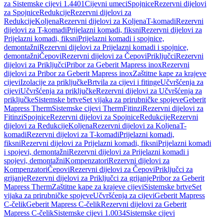
za Sistemske cijevi 1.4401
Cijevni umeci
Spojnice
Rezervni dijelovi
za Spojnice
Redukcije
Rezervni dijelovi za
Redukcije
Koljena
Rezervni dijelovi za Koljena
T-komadi
Rezervni
dijelovi za T-komadi
Prijelazni komadi, fiksni
Rezervni dijelovi za
Prijelazni komadi, fiksni
Prijelazni komadi i spojnice,
demontažni
Rezervni dijelovi za Prijelazni komadi i spojnice,
demontažni
Čepovi
Rezervni dijelovi za Čepovi
Priključci
Rezervni
dijelovi za Priključci
Pribor za Geberit Mapress inox
Rezervni
dijelovi za Pribor za Geberit Mapress inox
Zaštitne kape za krajeve
cijevi
Izolacije za priključke
Brtvila za cijevi i fitinge
Učvršćenja za
cijevi
Učvršćenja za priključke
Rezervni dijelovi za Učvršćenja za
priključke
Sistemske brtve
Set vijaka za prirubničke spojeve
Geberit
Mapress Therm
Sistemske cijevi Therm
Fitinzi
Rezervni dijelovi za
Fitinzi
Spojnice
Rezervni dijelovi za Spojnice
Redukcije
Rezervni
dijelovi za Redukcije
Koljena
Rezervni dijelovi za Koljena
T-
komadi
Rezervni dijelovi za T-komadi
Prijelazni komadi,
fiksni
Rezervni dijelovi za Prijelazni komadi, fiksni
Prijelazni komadi
i spojevi, demontažni
Rezervni dijelovi za Prijelazni komadi i
spojevi, demontažni
Kompenzatori
Rezervni dijelovi za
Kompenzatori
Čepovi
Rezervni dijelovi za Čepovi
Priključci za
grijanje
Rezervni dijelovi za Priključci za grijanje
Pribor za Geberit
Mapress Therm
Zaštitne kape za krajeve cijevi
Sistemske brtve
Set
vijaka za prirubničke spojeve
Učvršćenja za cijevi
Geberit Mapress
C-čelik
Geberit Mapress C-čelik
Rezervni dijelovi za Geberit
Mapress C-čelik
Sistemske cijevi 1.0034
Sistemske cijevi