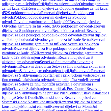
odlaganje za niše
Pribor
Priključci za tuševe i kade
Odvodne garniture
za tuš kade, d52
Rezervni dijelovi za Odvodne garniture za tuš kade,
d52
S poklopcem odvoda
Rezervni dijelovi za S poklopcem
odvoda
Poklopci odvoda
Rezervni dijelovi za Poklopci
odvoda
Odvodne garniture za tuš kade, d90
Rezervni dijelovi za
Odvodne garniture za tuš kade, d90
S poklopcem odvoda
Rezervni
dijelovi za S poklopcem odvoda
Bez poklopca odvoda
Rezervni
dijelovi za Bez poklopca odvoda
Poklopci odvoda
Rezervni dijelovi
za Poklopci odvoda
Odvodne garniture za tuš kade Sestra
Rezervni
dijelovi za Odvodne garniture za tuš kade Sestra
Bez poklopca
odvoda
Rezervni dijelovi za Bez poklopca odvoda
Odvodne
garniture za kade, d52
Rezervni dijelovi za Odvodne garniture za
kade, d52
S aktiviranjem odvrtanjem
Rezervni dijelovi za S
aktiviranjem odvrtanjem
Setovi za finu montažu aktiviranja
odvrtanjem
Rezervni dijelovi za Setovi za finu montažu aktiviranja
odvrtanjem
S aktiviranjem odvrtanjem i priključkom vode
Rezervni
dijelovi za S aktiviranjem odvrtanjem i priključkom vode
Setovi za
finu montažu aktiviranja odvrtanjem i priključka vode
Rezervni
dijelovi za Setovi za finu montažu aktiviranja odvrtanjem i
priključka vode
S aktiviranjem na pritisak PushControl
Rezervni
dijelovi za S aktiviranjem na pritisak PushControl
Sustavi instalacije i
ispiranja
Geberit Duofix
Sistemski zidovi
Rezervni dijelovi za
Sistemski zidovi
Nosive konstrukcije
Rezervni dijelovi za Nosive
konstrukcije
Montažni elementi
Rezervni dijelovi za Montažni
elementi
Elementi za WC školjke
Rezervni dijelovi za Elementi za