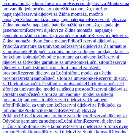
na umivaonik, jednoručne armature
Rezervni dijelovi za Montaža na
umivaonik, jednoručne armature
Zidna montaža, mrežno
napajanje
Rezervni dijelovi za Zidna montaža, mrežno
napajanje
Zidna montaža, napajanje baterijama
Rezervni dijelovi za
Zidna montaža, napajanje baterijama
Zidna montaža, napajanje
generatorom
Rezervni dijelovi za Zidna montaža, napajanje
generatorom
Zidna montaža, dvoručne armature
Rezervni dijelovi za
Zidna montaža, dvoručne armature
Pribor
Rezervni dijelovi za
Pribor
Za armature za umivaonike
Rezervni dijelovi za Za armature
za umivaonike
Priključci za umivaonike, sudopere, uređaje i korita s
funkcijom ispiranja
Odvodne garniture za umivaonike
Rezervni
dijelovi za Odvodne garniture za umivaonike
Lučni sifoni
Rezervni
dijelovi za Lučni sifoni
Lučni sifoni, model za uštedu
prostora
Rezervni dijelovi za Lučni sifoni, model za uštedu
prostora
Direktni samočisteći sifoni za umivaonike
Rezervni dijelovi
za Direktni samočisteći sifoni za umivaonike
Direktni samočisteći
sifoni za umivaonike, model za uštedu prostora
Rezervni dijelovi za
Direktni samočisteći sifoni za umivaonike, model za uštedu
prostora
Ugradbeni sifoni
Rezervni dijelovi za Ugradbeni
sifoni
Priključci za umivaonike
Rezervni dijelovi za Priključci za
umivaonike
Poklopci
Priključci
Rezervni dijelovi za
Priključci
Brtve
Odvodne garniture za sudopere
Rezervni dijelovi za
Odvodne garniture za sudopere
Lučni sifoni
Rezervni dijelovi za
Lučni sifoni
Sifoni s dvije komore
Rezervni dijelovi za Sifoni s dvije
komore
Spojni komadi
Rezervni dijelovi za Spojni komadi
Odvodne