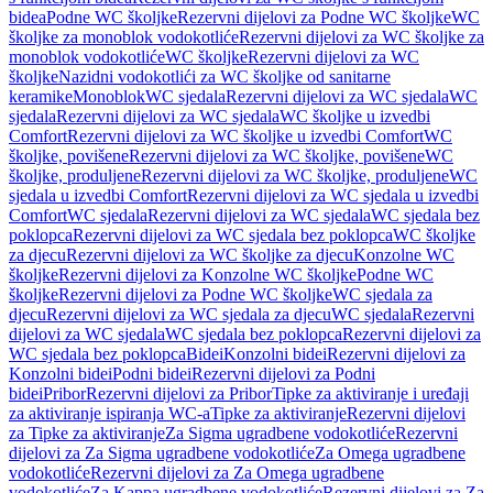
bidea
Podne WC školjke
Rezervni dijelovi za Podne WC školjke
WC
školjke za monoblok vodokotliće
Rezervni dijelovi za WC školjke za
monoblok vodokotliće
WC školjke
Rezervni dijelovi za WC
školjke
Nazidni vodokotlići za WC školjke od sanitarne
keramike
Monoblok
WC sjedala
Rezervni dijelovi za WC sjedala
WC
sjedala
Rezervni dijelovi za WC sjedala
WC školjke u izvedbi
Comfort
Rezervni dijelovi za WC školjke u izvedbi Comfort
WC
školjke, povišene
Rezervni dijelovi za WC školjke, povišene
WC
školjke, produljene
Rezervni dijelovi za WC školjke, produljene
WC
sjedala u izvedbi Comfort
Rezervni dijelovi za WC sjedala u izvedbi
Comfort
WC sjedala
Rezervni dijelovi za WC sjedala
WC sjedala bez
poklopca
Rezervni dijelovi za WC sjedala bez poklopca
WC školjke
za djecu
Rezervni dijelovi za WC školjke za djecu
Konzolne WC
školjke
Rezervni dijelovi za Konzolne WC školjke
Podne WC
školjke
Rezervni dijelovi za Podne WC školjke
WC sjedala za
djecu
Rezervni dijelovi za WC sjedala za djecu
WC sjedala
Rezervni
dijelovi za WC sjedala
WC sjedala bez poklopca
Rezervni dijelovi za
WC sjedala bez poklopca
Bidei
Konzolni bidei
Rezervni dijelovi za
Konzolni bidei
Podni bidei
Rezervni dijelovi za Podni
bidei
Pribor
Rezervni dijelovi za Pribor
Tipke za aktiviranje i uređaji
za aktiviranje ispiranja WC-a
Tipke za aktiviranje
Rezervni dijelovi
za Tipke za aktiviranje
Za Sigma ugradbene vodokotliće
Rezervni
dijelovi za Za Sigma ugradbene vodokotliće
Za Omega ugradbene
vodokotliće
Rezervni dijelovi za Za Omega ugradbene
vodokotliće
Za Kappa ugradbene vodokotliće
Rezervni dijelovi za Za