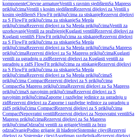
komponente
Cijevne armature
Ventili s ravnim sjedištem
Sa Mapress
priključcima
Ventili s kosim sjedištem
Rezervni dijelovi za Ventili s
kosim sjedištem
S FlowFit priključcima za stiskanje
Rezervni dijelovi
za S FlowFit priključcima za stiskanje
Sa Mepla
priključcima
Rezervni dijelovi za Sa Mepla priključcima
Ventili za
uzorkovanje
Ventili za pražnjenje
Kuglasti ventili
Rezervni dijelovi za
Kuglasti ventili
S FlowFit priključcima za stiskanje
Rezervni dijelovi
za S FlowFit priključcima za stiskanje
Sa Mepla
priključcima
Rezervni dijelovi za Sa Mepla priključcima
Sa Mapress
priključcima
Rezervni dijelovi za Sa Mapress priključcima
Kuglasti
ventili za ugradnju u zid
Rezervni dijelovi za Kuglasti ventili za
ugradnju u zid
S FlowFit priključcima za stiskanje
Rezervni dijelovi
za S FlowFit priključcima za stiskanje
Sa Mepla
priključcima
Rezervni dijelovi za Sa Mepla priključcima
S
priključcima Compact
Rezervni dijelovi za S priključcima
Compact
Sa Mapress priključcima
Rezervni dijelovi za Sa Mapress
priključcima
S navojnim priključcima
Rezervni dijelovi za S
navojnim priključcima
Zaporne i razdjelne jedinice za ugradnju u
zid
Rezervni dijelovi za Zaporne i razdjelne jedinice za ugradnju u
zid
S priključcima Compact
Rezervni dijelovi za S priključcima
Compact
Nepovratni ventili
Rezervni dijelovi za Nepovratni ventili
Sa
Mapress priključcima
Rezervni dijelovi za Sa Mapress
priključcima
Odzračni ventili za grijanje
Ventili za brzo
odzračivanje
Podno grijanje ili hlađenje
Sistemske cijevi
Rezervni
dijelovi za Sistemske cijevi
Asortiman razdjelnika
Rezervni dijelovi