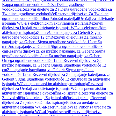
Kappa ugradbene vodokotliće
Za Delta ugradbene
vodokotliće
Rezervni dijelovi za Za Delta ugradbene vodokotliće
Za
Twinline ugradbene vodokotliće
Rezervni dijelovi za Za Twinline
ugradbene vodokotliće
Pribor
Potrošni materijali
Uređaji za aktiviranje
ispiranja WC-a s elektroničkim aktiviranjem ispiranja
Rezervni
dijelovi za Uređaji za aktiviranje ispiranja WC-a s elektroničkim
aktiviranjem ispiranja
Za mrežno napajanje, za Geberit Sigma
ugradbene vodokotliće 12 cm
Rezervni dijelovi za Za mrežno
napajanje, za Geberit Sigma ugradbene vodokotliće 12 cm
Za
mrežno napajanje, za Geberit Sigma ugradbene vodokotliće 8
cm
Rezervni dijelovi za Za mrežno napajanje, za Geberit Sigma
ugradbene vodokotliće 8 cm
Za mrežno napajanje, za Geberit
Omega ugradbene vodokotliće 12 cm
Rezervni dijelovi za Za
mrežno napajanje, za Geberit Omega ugradbene vodokotliće 12
cm
Za napajanje baterijama, za Geberit Sigma ugradbene
vodokotliće 12 cm
Rezervni dijelovi za Za napajanje baterijama, za
Geberit Sigma ugradbene vodokotliće 12 cm
Uređaji za aktiviranje
ispiranja WC-a s pneumatskim aktiviranjem ispiranja
Rezervni
dijelovi za Uređaji za aktiviranje ispiranja WC-a s pneumatskim
aktiviranjem ispiranja
Za dvokoličinsko ispiranje
Rezervni dijelovi za
Za dvokoličinsko ispiranje
Za jednokoličinsko ispiranje
Rezervni
dijelovi za Za jednokoličinsko ispiranje
Pribor za uređaje za
aktiviranje ispiranja WC-a
Rezervni dijelovi za Pribor za uređaje za
aktiviranje ispiranja WC-a
Ugradni setovi
Rezervni dijelovi za