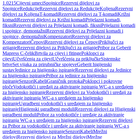
1.0215
Cijevni umeci
Spojnice
Rezervni dijelovi za
Spojnice
Redukcije
Rezervni dijelovi za Redukcije
Koljena
Rezervni
dijelovi za Koljena
T-komadi
Rezervni dijelovi za T-komadi
Križni
komadi
Rezervni dijelovi za Križni komadi
Prijelazni komadi,
fiksni
Rezervni dijelovi za Prijelazni komadi, fiksni
Prijelazni komadi
i spojnice, demontažni
Rezervni dijelovi za Prijelazni komadi i
spojnice, demontažni
Kompenzatori
Rezervni dijelovi za
Kompenzatori
Čepovi
Rezervni dijelovi za Čepovi
Priključci za
grijanje
Rezervni dijelovi za Priključci za grijanje
Pribor za Geberit
Mapress C-čelik
Brtvila za cijevi i fitinge
Poklopci za
cijevi
Učvršćenja za cijevi
Učvršćenja za priključke
Sistemske
brtve
Set vijaka za prirubničke spojeve
Geberit higijenski
sustav
Jedinice za higijensko ispiranje
Rezervni dijelovi za Jedinice
za higijensko ispiranje
Pribor za jedinice za higijensko
ispiranje
Senzori
Kabeli
Graničnik protoka
Poklopci i pokrovne
ploče
Vodokotlići i uređaji za aktiviranje ispiranja WC-a s uređajem
za higijensko ispiranje
Rezervni dijelovi za Vodokotlići i uređaji za
aktiviranje ispiranja WC-a s uređajem za higijensko
ispiranje
Ugradbeni vodokotlići s uređajem za higijensko
ispiranje
Higijenski ugradbeni moduli
Rezervni dijelovi za Higijenski
ugradbeni moduli
Pribor za vodokotliće i uređaje za aktiviranje
ispiranja WC-a s uređajem za higijensko ispiranje
Rezervni dijelovi
za Pribor za vodokotliće i uređaje za aktiviranje ispiranja WC-a s
uređajem za higijensko ispiranje
Senzori
Kabeli
Mrežni
dijelovi
Rezervni dijelovi za Mrežni dijelovi
Mrežne