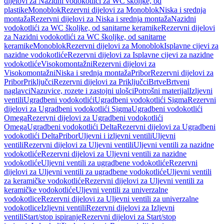
dijelovi za Nazidni vodokotlići za WC školjke, od
plastike
Monoblok
Rezervni dijelovi za Monoblok
Niska i srednja
montaža
Rezervni dijelovi za Niska i srednja montaža
Nazidni
vodokotlići za WC školjke, od sanitarne keramike
Rezervni dijelovi
za Nazidni vodokotlići za WC školjke, od sanitarne
keramike
Monoblok
Rezervni dijelovi za Monoblok
Isplavne cijevi za
nazidne vodokotliće
Rezervni dijelovi za Isplavne cijevi za nazidne
vodokotliće
Visokomontažni
Rezervni dijelovi za
Visokomontažni
Niska i srednja montaža
Pribor
Rezervni dijelovi za
Pribor
Priključci
Rezervni dijelovi za Priključci
Brtve
Brtveni
naglavci
Nazuvice, rozete i zastojni ulošci
Potrošni materijal
Izljevni
ventili
Ugradbeni vodokotlići
Ugradbeni vodokotlići Sigma
Rezervni
dijelovi za Ugradbeni vodokotlići Sigma
Ugradbeni vodokotlići
Omega
Rezervni dijelovi za Ugradbeni vodokotlići
Omega
Ugradbeni vodokotlići Delta
Rezervni dijelovi za Ugradbeni
vodokotlići Delta
Pribor
Uljevni i izljevni ventili
Uljevni
ventili
Rezervni dijelovi za Uljevni ventili
Uljevni ventili za nazidne
vodokotliće
Rezervni dijelovi za Uljevni ventili za nazidne
vodokotliće
Uljevni ventili za ugradbene vodokotliće
Rezervni
dijelovi za Uljevni ventili za ugradbene vodokotliće
Uljevni ventili
za keramičke vodokotliće
Rezervni dijelovi za Uljevni ventili za
keramičke vodokotliće
Uljevni ventili za univerzalne
vodokotlice
Rezervni dijelovi za Uljevni ventili za univerzalne
vodokotlice
Izljevni ventili
Rezervni dijelovi za Izljevni
ventili
Start/stop ispiranje
Rezervni dijelovi za Start/stop