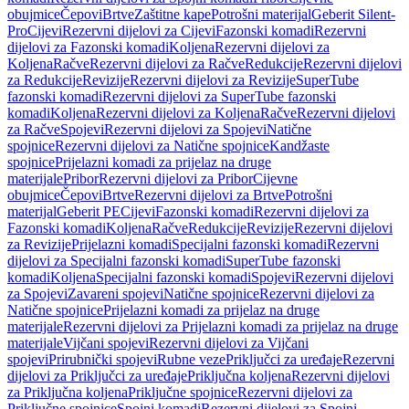
obujmice
Čepovi
Brtve
Zaštitne kape
Potrošni materijal
Geberit Silent-
Pro
Cijevi
Rezervni dijelovi za Cijevi
Fazonski komadi
Rezervni
dijelovi za Fazonski komadi
Koljena
Rezervni dijelovi za
Koljena
Račve
Rezervni dijelovi za Račve
Redukcije
Rezervni dijelovi
za Redukcije
Revizije
Rezervni dijelovi za Revizije
SuperTube
fazonski komadi
Rezervni dijelovi za SuperTube fazonski
komadi
Koljena
Rezervni dijelovi za Koljena
Račve
Rezervni dijelovi
za Račve
Spojevi
Rezervni dijelovi za Spojevi
Natične
spojnice
Rezervni dijelovi za Natične spojnice
Kandžaste
spojnice
Prijelazni komadi za prijelaz na druge
materijale
Pribor
Rezervni dijelovi za Pribor
Cijevne
obujmice
Čepovi
Brtve
Rezervni dijelovi za Brtve
Potrošni
materijal
Geberit PE
Cijevi
Fazonski komadi
Rezervni dijelovi za
Fazonski komadi
Koljena
Račve
Redukcije
Revizije
Rezervni dijelovi
za Revizije
Prijelazni komadi
Specijalni fazonski komadi
Rezervni
dijelovi za Specijalni fazonski komadi
SuperTube fazonski
komadi
Koljena
Specijalni fazonski komadi
Spojevi
Rezervni dijelovi
za Spojevi
Zavareni spojevi
Natične spojnice
Rezervni dijelovi za
Natične spojnice
Prijelazni komadi za prijelaz na druge
materijale
Rezervni dijelovi za Prijelazni komadi za prijelaz na druge
materijale
Vijčani spojevi
Rezervni dijelovi za Vijčani
spojevi
Prirubnički spojevi
Rubne veze
Priključci za uređaje
Rezervni
dijelovi za Priključci za uređaje
Priključna koljena
Rezervni dijelovi
za Priključna koljena
Priključne spojnice
Rezervni dijelovi za
Priključne spojnice
Spojni komadi
Rezervni dijelovi za Spojni