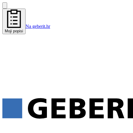
Na geberit.hr
Moji popisi