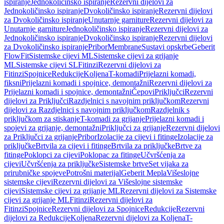
ispiranje
Jednokoličinsko ispiranje
Rezervni dijelovi za
Jednokoličinsko ispiranje
Dvokoličinsko ispiranje
Rezervni dijelovi
za Dvokoličinsko ispiranje
Unutarnje garniture
Rezervni dijelovi za
Unutarnje garniture
Jednokoličinsko ispiranje
Rezervni dijelovi za
Jednokoličinsko ispiranje
Dvokoličinsko ispiranje
Rezervni dijelovi
za Dvokoličinsko ispiranje
Pribor
Membrane
Sustavi opskrbe
Geberit
FlowFit
Sistemske cijevi ML
Sistemske cijevi za grijanje
ML
Sistemske cijevi SL
Fitinzi
Rezervni dijelovi za
Fitinzi
Spojnice
Redukcije
Koljena
T-komadi
Prijelazni komadi,
fiksni
Prijelazni komadi i spojnice, demontažni
Rezervni dijelovi za
Prijelazni komadi i spojnice, demontažni
Čepovi
Priključci
Rezervni
dijelovi za Priključci
Razdjelnici s navojnim priključkom
Rezervni
dijelovi za Razdjelnici s navojnim priključkom
Razdjelnik s
priključkom za stiskanje
T-komadi za grijanje
Prijelazni komadi i
spojevi za grijanje, demontažni
Priključci za grijanje
Rezervni dijelovi
za Priključci za grijanje
Pribor
Izolacije za cijevi i fitinge
Izolacije za
priključke
Brtvila za cijevi i fitinge
Brtvila za priključke
Brtve za
fitinge
Poklopci za cijevi
Poklopac za fitinge
Učvršćenja za
cijevi
Učvršćenja za priključke
Sistemske brtve
Set vijaka za
prirubničke spojeve
Potrošni materijal
Geberit Mepla
Višeslojne
sistemske cijevi
Rezervni dijelovi za Višeslojne sistemske
cijevi
Sistemske cijevi za grijanje ML
Rezervni dijelovi za Sistemske
cijevi za grijanje ML
Fitinzi
Rezervni dijelovi za
Fitinzi
Spojnice
Rezervni dijelovi za Spojnice
Redukcije
Rezervni
dijelovi za Redukcije
Koljena
Rezervni dijelovi za Koljena
T-