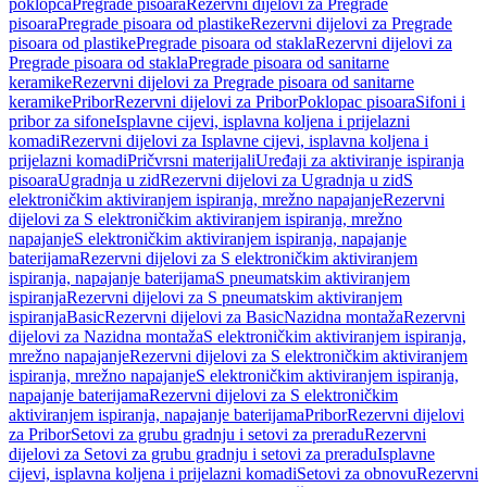
poklopca
Pregrade pisoara
Rezervni dijelovi za Pregrade
pisoara
Pregrade pisoara od plastike
Rezervni dijelovi za Pregrade
pisoara od plastike
Pregrade pisoara od stakla
Rezervni dijelovi za
Pregrade pisoara od stakla
Pregrade pisoara od sanitarne
keramike
Rezervni dijelovi za Pregrade pisoara od sanitarne
keramike
Pribor
Rezervni dijelovi za Pribor
Poklopac pisoara
Sifoni i
pribor za sifone
Isplavne cijevi, isplavna koljena i prijelazni
komadi
Rezervni dijelovi za Isplavne cijevi, isplavna koljena i
prijelazni komadi
Pričvrsni materijali
Uređaji za aktiviranje ispiranja
pisoara
Ugradnja u zid
Rezervni dijelovi za Ugradnja u zid
S
elektroničkim aktiviranjem ispiranja, mrežno napajanje
Rezervni
dijelovi za S elektroničkim aktiviranjem ispiranja, mrežno
napajanje
S elektroničkim aktiviranjem ispiranja, napajanje
baterijama
Rezervni dijelovi za S elektroničkim aktiviranjem
ispiranja, napajanje baterijama
S pneumatskim aktiviranjem
ispiranja
Rezervni dijelovi za S pneumatskim aktiviranjem
ispiranja
Basic
Rezervni dijelovi za Basic
Nazidna montaža
Rezervni
dijelovi za Nazidna montaža
S elektroničkim aktiviranjem ispiranja,
mrežno napajanje
Rezervni dijelovi za S elektroničkim aktiviranjem
ispiranja, mrežno napajanje
S elektroničkim aktiviranjem ispiranja,
napajanje baterijama
Rezervni dijelovi za S elektroničkim
aktiviranjem ispiranja, napajanje baterijama
Pribor
Rezervni dijelovi
za Pribor
Setovi za grubu gradnju i setovi za preradu
Rezervni
dijelovi za Setovi za grubu gradnju i setovi za preradu
Isplavne
cijevi, isplavna koljena i prijelazni komadi
Setovi za obnovu
Rezervni