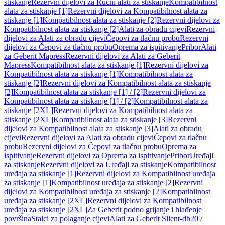
stiskanje
Rezervni dijelovi za Ručni alati za stiskanje
Kompatibilnost
alata za stiskanje [1]
Rezervni dijelovi za Kompatibilnost alata za
stiskanje [1]
Kompatibilnost alata za stiskanje [2]
Rezervni dijelovi za
Kompatibilnost alata za stiskanje [2]
Alati za obradu cijevi
Rezervni
dijelovi za Alati za obradu cijevi
Čepovi za tlačnu probu
Rezervni
dijelovi za Čepovi za tlačnu probu
Oprema za ispitivanje
Pribor
Alati
za Geberit Mapress
Rezervni dijelovi za Alati za Geberit
Mapress
Kompatibilnost alata za stiskanje [1]
Rezervni dijelovi za
Kompatibilnost alata za stiskanje [1]
Kompatibilnost alata za
stiskanje [2]
Rezervni dijelovi za Kompatibilnost alata za stiskanje
[2]
Kompatibilnost alata za stiskanje [1] / [2]
Rezervni dijelovi za
Kompatibilnost alata za stiskanje [1] / [2]
Kompatibilnost alata za
stiskanje [2XL]
Rezervni dijelovi za Kompatibilnost alata za
stiskanje [2XL]
Kompatibilnost alata za stiskanje [3]
Rezervni
dijelovi za Kompatibilnost alata za stiskanje [3]
Alati za obradu
cijevi
Rezervni dijelovi za Alati za obradu cijevi
Čepovi za tlačnu
probu
Rezervni dijelovi za Čepovi za tlačnu probu
Oprema za
ispitivanje
Rezervni dijelovi za Oprema za ispitivanje
Pribor
Uređaji
za stiskanje
Rezervni dijelovi za Uređaji za stiskanje
Kompatibilnost
uređaja za stiskanje [1]
Rezervni dijelovi za Kompatibilnost uređaja
za stiskanje [1]
Kompatibilnost uređaja za stiskanje [2]
Rezervni
dijelovi za Kompatibilnost uređaja za stiskanje [2]
Kompatibilnost
uređaja za stiskanje [2XL]
Rezervni dijelovi za Kompatibilnost
uređaja za stiskanje [2XL]
Za Geberit podno grijanje i hlađenje
površina
Stalci za polaganje cijevi
Alati za Geberit Silent-db20 /