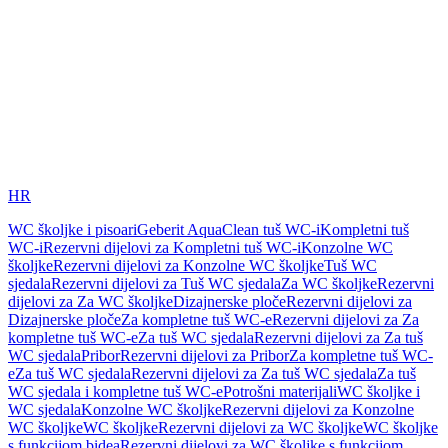
HR
WC školjke i pisoari
Geberit AquaClean tuš WC-i
Kompletni tuš
WC-i
Rezervni dijelovi za Kompletni tuš WC-i
Konzolne WC
školjke
Rezervni dijelovi za Konzolne WC školjke
Tuš WC
sjedala
Rezervni dijelovi za Tuš WC sjedala
Za WC školjke
Rezervni
dijelovi za Za WC školjke
Dizajnerske ploče
Rezervni dijelovi za
Dizajnerske ploče
Za kompletne tuš WC-e
Rezervni dijelovi za Za
kompletne tuš WC-e
Za tuš WC sjedala
Rezervni dijelovi za Za tuš
WC sjedala
Pribor
Rezervni dijelovi za Pribor
Za kompletne tuš WC-
e
Za tuš WC sjedala
Rezervni dijelovi za Za tuš WC sjedala
Za tuš
WC sjedala i kompletne tuš WC-e
Potrošni materijali
WC školjke i
WC sjedala
Konzolne WC školjke
Rezervni dijelovi za Konzolne
WC školjke
WC školjke
Rezervni dijelovi za WC školjke
WC školjke
s funkcijom bidea
Rezervni dijelovi za WC školjke s funkcijom