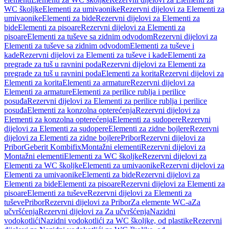
WC školjke
Elementi za umivaonike
Rezervni dijelovi za Elementi za
umivaonike
Elementi za bide
Rezervni dijelovi za Elementi za
bide
Elementi za pisoare
Rezervni dijelovi za Elementi za
pisoare
Elementi za tuševe sa zidnim odvodom
Rezervni dijelovi za
Elementi za tuševe sa zidnim odvodom
Elementi za tuševe i
kade
Rezervni dijelovi za Elementi za tuševe i kade
Elementi za
pregrade za tuš u ravnini poda
Rezervni dijelovi za Elementi za
pregrade za tuš u ravnini poda
Elementi za korita
Rezervni dijelovi za
Elementi za korita
Elementi za armature
Rezervni dijelovi za
Elementi za armature
Elementi za perilice rublja i perilice
posuđa
Rezervni dijelovi za Elementi za perilice rublja i perilice
posuđa
Elementi za konzolna opterećenja
Rezervni dijelovi za
Elementi za konzolna opterećenja
Elementi za sudopere
Rezervni
dijelovi za Elementi za sudopere
Elementi za zidne bojlere
Rezervni
dijelovi za Elementi za zidne bojlere
Pribor
Rezervni dijelovi za
Pribor
Geberit Kombifix
Montažni elementi
Rezervni dijelovi za
Montažni elementi
Elementi za WC školjke
Rezervni dijelovi za
Elementi za WC školjke
Elementi za umivaonike
Rezervni dijelovi za
Elementi za umivaonike
Elementi za bide
Rezervni dijelovi za
Elementi za bide
Elementi za pisoare
Rezervni dijelovi za Elementi za
pisoare
Elementi za tuševe
Rezervni dijelovi za Elementi za
tuševe
Pribor
Rezervni dijelovi za Pribor
Za elemente WC-a
Za
učvršćenja
Rezervni dijelovi za Za učvršćenja
Nazidni
vodokotlići
Nazidni vodokotlići za WC školjke, od plastike
Rezervni