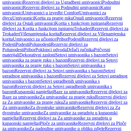
umivaonici
Rezervni dijelovi za Ugradbeni umivaonici
Podpultni
umivaonici
Rezervni dijelovi za Podpultni umivaonici
Kutni
umivaonici
Umivaonici u izvedbi Comfort
Umivaonici za
djecu
Umivaonici
Korita za pranje ruku
Ostali umivaonici
Rezervni
dijelovi za Ostali umivaonici
Korita s funkcijom ispiranja
Rezervni
dijelovi za Korita s funkcijom ispiranja
Trokaderi
Rezervni dijelovi za
Trokaderi
Višenamjenska korita
Rezervni dijelovi za Višenamjenska
korita
Umivaonici za učionice
Pribor
Podesti
Rezervni dijelovi za
Podesti
Podesti
Polupodesti
Rezervni dijelovi za
Polupodesti
Pribor
Poklopci odvoda
Držači ručnika
Pričvrsni
materijali
Dekorativni zasloni
Setovi umivaonika s bazom
Setovi
umivaonika za pranje ruku s bazom
Rezervni dijelovi za Setovi
umivaonika za pranje ruku s bazom
Setovi umivaonika s
bazom
Rezervni dijelovi za Setovi umivaonika s bazom
Setovi
ugradnog umivaonika s bazom
Rezervni dijelovi za Setovi ugradnog
umivaonika s bazom
Setovi ugradbenih umivaonika s
bazom
Rezervni dijelovi za Setovi ugradbenih umivaonika s
bazom
Kupaonski namještaj
Baze za umivaonike
Rezervni dijelovi za
Baze za umivaonike
Za umivaonike za pranje ruku
Rezervni dijelovi
za Za umivaonike za pranje ruku
Za umivaonike
Rezervni dijelovi za
Za umivaonike
Za dvostruke umivaonike
Rezervni dijelovi za Za
dvostruke umivaonike
Za umivaonike za ugradnju u kupaonski
namještaj
Rezervni dijelovi za Za umivaonike za ugradnju u
kupaonski namještaj
Ploče za umivaonike
Rezervni dijelovi za Ploče
za umivaonike
Za nadpultne umivaonike u obliku zdjele
Rezervni