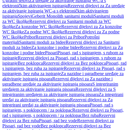
Ugradni setovi
Za uređaje za aktiviranje ispiranja WC-a s
elektroničkim aktiviranjem ispiranja
Rezervni dijelovi za Za uređaje
za aktiviranje ispiranja WC-a s elektroničkim aktiviranjem
ispiranja
Spojevi
Geberit Monolith sanitarni moduli
Sanitarni moduli
za WC školjke
Rezervni dijelovi za Sanitarni moduli za WC
školjke
Za konzolne WC školjke
Rezervni dijelovi za Za konzolne
WC školjke
Za podne WC školjke
Rezervni dijelovi za Za podne
WC školjke
Pribor
Rezervni dijelovi za Pribor
Potrošni
materijali
Sanitarni moduli za bidee
Rezervni dijelovi za Sanitarni
moduli za bidee
Za konzolne i podne bidee
Rezervni dijelovi za Za
konzolne i podne bidee
Pisoari
Pisoari, rad s ispiranjem, s rubom za
ispiranje
Rezervni dijelovi za Pisoari, rad s ispiranjem, s rubom za
ispiranje
Bez poklopca
Rezervni dijelovi za Bez poklopca
Pisoari, rad
s ispiranjem, bez ruba za ispiranje
Rezervni dijelovi za Pisoari, rad s
ispiranjem, bez ruba za ispiranje
Za nazidne i ugradbene uređaje za
aktiviranje ispiranja pisoara
Rezervni dijelovi za Za nazidne i
ugradbene uređaje za aktiviranje ispiranja pisoara
S integriranim
uređajem za aktiviranje ispiranja pisoara
Rezervni dijelovi za S
integriranim uređajem za aktiviranje ispiranja pisoara
Za integrirani
uređaj za aktiviranje ispiranja pisoara
Rezervni dijelovi za Za
integrirani uređaj za aktiviranje ispiranja pisoara
Pisoari, rad s
ispiranjem, s poklopcem / za poklopac
Rezervni dijelovi za Pisoari,
rad s ispiranjem, s poklopcem / za poklopac
Bez ruba
Rezervni
dijelovi za Bez ruba
Pisoari, rad bez vode
Rezervni dijelovi za
Pisoari, rad bez vode
Bez poklopca
Rezervni dijelovi za Bez