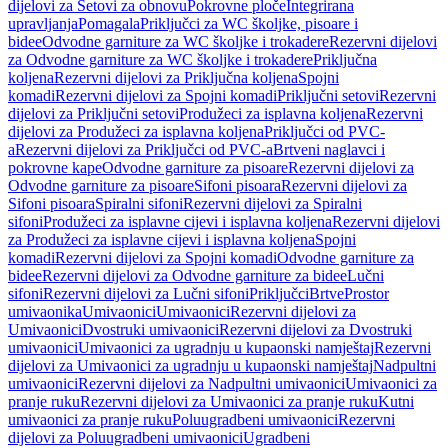
dijelovi za Setovi za obnovu
Pokrovne ploče
Integrirana
upravljanja
Pomagala
Priključci za WC školjke, pisoare i
bidee
Odvodne garniture za WC školjke i trokadere
Rezervni dijelovi
za Odvodne garniture za WC školjke i trokadere
Priključna
koljena
Rezervni dijelovi za Priključna koljena
Spojni
komadi
Rezervni dijelovi za Spojni komadi
Priključni setovi
Rezervni
dijelovi za Priključni setovi
Produžeci za isplavna koljena
Rezervni
dijelovi za Produžeci za isplavna koljena
Priključci od PVC-
a
Rezervni dijelovi za Priključci od PVC-a
Brtveni naglavci i
pokrovne kape
Odvodne garniture za pisoare
Rezervni dijelovi za
Odvodne garniture za pisoare
Sifoni pisoara
Rezervni dijelovi za
Sifoni pisoara
Spiralni sifoni
Rezervni dijelovi za Spiralni
sifoni
Produžeci za isplavne cijevi i isplavna koljena
Rezervni dijelovi
za Produžeci za isplavne cijevi i isplavna koljena
Spojni
komadi
Rezervni dijelovi za Spojni komadi
Odvodne garniture za
bidee
Rezervni dijelovi za Odvodne garniture za bidee
Lučni
sifoni
Rezervni dijelovi za Lučni sifoni
Priključci
Brtve
Prostor
umivaonika
Umivaonici
Umivaonici
Rezervni dijelovi za
Umivaonici
Dvostruki umivaonici
Rezervni dijelovi za Dvostruki
umivaonici
Umivaonici za ugradnju u kupaonski namještaj
Rezervni
dijelovi za Umivaonici za ugradnju u kupaonski namještaj
Nadpultni
umivaonici
Rezervni dijelovi za Nadpultni umivaonici
Umivaonici za
pranje ruku
Rezervni dijelovi za Umivaonici za pranje ruku
Kutni
umivaonici za pranje ruku
Poluugradbeni umivaonici
Rezervni
dijelovi za Poluugradbeni umivaonici
Ugradbeni