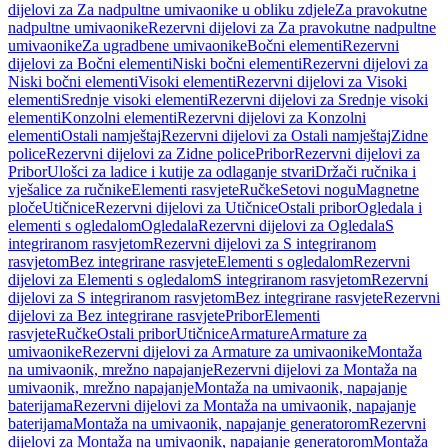
dijelovi za Za nadpultne umivaonike u obliku zdjele
Za pravokutne
nadpultne umivaonike
Rezervni dijelovi za Za pravokutne nadpultne
umivaonike
Za ugradbene umivaonike
Bočni elementi
Rezervni
dijelovi za Bočni elementi
Niski bočni elementi
Rezervni dijelovi za
Niski bočni elementi
Visoki elementi
Rezervni dijelovi za Visoki
elementi
Srednje visoki elementi
Rezervni dijelovi za Srednje visoki
elementi
Konzolni elementi
Rezervni dijelovi za Konzolni
elementi
Ostali namještaj
Rezervni dijelovi za Ostali namještaj
Zidne
police
Rezervni dijelovi za Zidne police
Pribor
Rezervni dijelovi za
Pribor
Ulošci za ladice i kutije za odlaganje stvari
Držači ručnika i
vješalice za ručnike
Elementi rasvjete
Ručke
Setovi nogu
Magnetne
ploče
Utičnice
Rezervni dijelovi za Utičnice
Ostali pribor
Ogledala i
elementi s ogledalom
Ogledala
Rezervni dijelovi za Ogledala
S
integriranom rasvjetom
Rezervni dijelovi za S integriranom
rasvjetom
Bez integrirane rasvjete
Elementi s ogledalom
Rezervni
dijelovi za Elementi s ogledalom
S integriranom rasvjetom
Rezervni
dijelovi za S integriranom rasvjetom
Bez integrirane rasvjete
Rezervni
dijelovi za Bez integrirane rasvjete
Pribor
Elementi
rasvjete
Ručke
Ostali pribor
Utičnice
Armature
Armature za
umivaonike
Rezervni dijelovi za Armature za umivaonike
Montaža
na umivaonik, mrežno napajanje
Rezervni dijelovi za Montaža na
umivaonik, mrežno napajanje
Montaža na umivaonik, napajanje
baterijama
Rezervni dijelovi za Montaža na umivaonik, napajanje
baterijama
Montaža na umivaonik, napajanje generatorom
Rezervni
dijelovi za Montaža na umivaonik, napajanje generatorom
Montaža