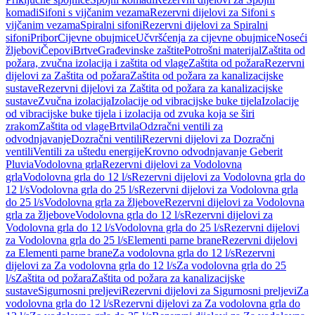
komadi
Sifoni s vijčanim vezama
Rezervni dijelovi za Sifoni s
vijčanim vezama
Spiralni sifoni
Rezervni dijelovi za Spiralni
sifoni
Pribor
Cijevne obujmice
Učvršćenja za cijevne obujmice
Noseći
žljebovi
Čepovi
Brtve
Građevinske zaštite
Potrošni materijal
Zaštita od
požara, zvučna izolacija i zaštita od vlage
Zaštita od požara
Rezervni
dijelovi za Zaštita od požara
Zaštita od požara za kanalizacijske
sustave
Rezervni dijelovi za Zaštita od požara za kanalizacijske
sustave
Zvučna izolacija
Izolacije od vibracijske buke tijela
Izolacije
od vibracijske buke tijela i izolacija od zvuka koja se širi
zrakom
Zaštita od vlage
Brtvila
Odzračni ventili za
odvodnjavanje
Dozračni ventili
Rezervni dijelovi za Dozračni
ventili
Ventili za uštedu energije
Krovno odvodnjavanje Geberit
Pluvia
Vodolovna grla
Rezervni dijelovi za Vodolovna
grla
Vodolovna grla do 12 l/s
Rezervni dijelovi za Vodolovna grla do
12 l/s
Vodolovna grla do 25 l/s
Rezervni dijelovi za Vodolovna grla
do 25 l/s
Vodolovna grla za žljebove
Rezervni dijelovi za Vodolovna
grla za žljebove
Vodolovna grla do 12 l/s
Rezervni dijelovi za
Vodolovna grla do 12 l/s
Vodolovna grla do 25 l/s
Rezervni dijelovi
za Vodolovna grla do 25 l/s
Elementi parne brane
Rezervni dijelovi
za Elementi parne brane
Za vodolovna grla do 12 l/s
Rezervni
dijelovi za Za vodolovna grla do 12 l/s
Za vodolovna grla do 25
l/s
Zaštita od požara
Zaštita od požara za kanalizacijske
sustave
Sigurnosni preljevi
Rezervni dijelovi za Sigurnosni preljevi
Za
vodolovna grla do 12 l/s
Rezervni dijelovi za Za vodolovna grla do