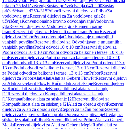
12 l/s
Za vodolovna grla do 25 l/s
Rezervni dijelovi za Za vodolovna
grla do 25 l/s
Učvršćenja
Sustav pričvršćivanja d40–200
Sustav
pričvršćivanja d250–315
Pribor
Rezervni dijelovi za Pribor
Za
vodolovna grla
Rezervni dijelovi za Za vodolovna grla
Za
učvršćenja
Konvencionalno krovno odvodnjavanje
Vodolovna
grla
Rezervni dijelovi za Vodolovna grla
Elementi parne
brane
Rezervni dijelovi za Elementi parne brane
Pribor
Rezervni
dijelovi za Pribor
Podna odvodnja
Odvodnjavanje unutarnjih i
vanjskih površina
Rezervni dijelovi za Odvodnjavanje unutarnjih i
vanjskih površina
Podni odvodi 10 x 10 cm
Rezervni dijelovi za
Podni odvodi 10 x 10 cm
Podni odvodi za balkone i terase, 10 x 10
cm
Rezervni dijelovi za Podni odvodi za balkone i terase, 10 x 10
cm
Podni odvodi 13 x 13 cm
Rezervni dijelovi za Podni odvodi 13 x
13 cm
Podni odvodi za balkone i terase, 13 x 13 cm
Rezervni dijelovi
za Podni odvodi za balkone i terase, 13 x 13 cm
Pribor
Rezervni
dijelovi za Pribor
Alati
Alati
Alati za Geberit FlowFit
Rezervni dijelovi
za Alati za Geberit FlowFit
Ručni alati za stiskanje
Rezervni dijelovi
za Ručni alati za stiskanje
Kompatibilnost alata za stiskanje
[1]
Rezervni dijelovi za Kompatibilnost alata za stiskanje
[1]
Kompatibilnost alata za stiskanje [2]
Rezervni dijelovi za
Kompatibilnost alata za stiskanje [2]
Alati za obradu cijevi
Rezervni
dijelovi za Alati za obradu cijevi
Čepovi za tlačnu probu
Rezervni
dijelovi za Čepovi za tlačnu probu
Oprema za ispitivanje
Uređaji za
stiskanje s alatima
Pribor
Rezervni dijelovi za Pribor
Alati za Geberit
Mepla
Rezervni dijelovi za Alati za Geberit Mepla
Ručni alati za