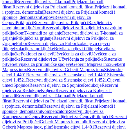
komadi
Rezervni dijelovi za T-komadi
Prijelazni komadi,
fiksni
Rezervni dijelovi za Prijelazni komadi, fiksni
Prijelazni komadi
i spojnice, demontažni
Rezervni dijelovi za Prijelazni komadi i
spojnice, demontažni
Čepovi
Rezervni dijelovi za
Čepovi
Priključci
Rezervni dijelovi za Priključci
Razdjelnici s
navojnim priključkom
Rezervni dijelovi za Razdjelnici s navojnim
priključkom
T-komadi za grijanje
Rezervni dijelovi za T-komadi za
grijanje
Priključci za grijanje
Rezervni dijelovi za Priključci za
grijanje
Pribor
Rezervni dijelovi za Pribor
Izolacije za cijevi i
fitinge
Izolacije za priključke
Brtvila za cijevi i fitinge
Brtvila za
priključke
Poklopci za cijevi
Učvršćenja za cijevi
Učvršćenja za
priključke
Rezervni dijelovi za Učvršćenja za priključke
Sistemske
brtve
Set vijaka za prirubničke spojeve
Geberit Mapress inox
Geberit
Mapress inox
Rezervni dijelovi za Geberit Mapress inox
Sistemske
cijevi 1.4401
Rezervni dijelovi za Sistemske cijevi 1.4401
Sistemske
cijevi 1.4521
Rezervni dijelovi za Sistemske cijevi 1.4521
Cijevni
umeci
Spojnice
Rezervni dijelovi za Spojnice
Redukcije
Rezervni
dijelovi za Redukcije
Koljena
Rezervni dijelovi za Koljena
T-
komadi
Rezervni dijelovi za T-komadi
Prijelazni komadi,
fiksni
Rezervni dijelovi za Prijelazni komadi, fiksni
Prijelazni komadi
i spojnice, demontažni
Rezervni dijelovi za Prijelazni komadi i
spojnice, demontažni
Kompenzatori
Rezervni dijelovi za
Kompenzatori
Čepovi
Rezervni dijelovi za Čepovi
Priključci
Rezervni
dijelovi za Priključci
Geberit Mapress inox, plin
Rezervni dijelovi za
Geberit Mapress inox, plin
Sistemske cijevi 1.4401
Rezervni dijelovi