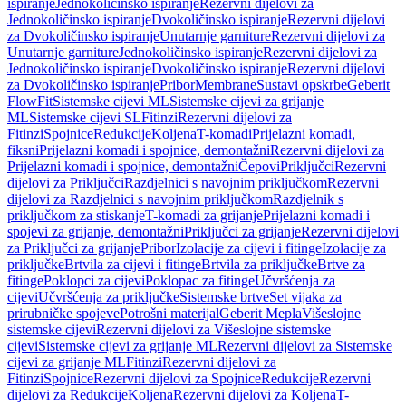
ispiranje
Jednokoličinsko ispiranje
Rezervni dijelovi za
Jednokoličinsko ispiranje
Dvokoličinsko ispiranje
Rezervni dijelovi
za Dvokoličinsko ispiranje
Unutarnje garniture
Rezervni dijelovi za
Unutarnje garniture
Jednokoličinsko ispiranje
Rezervni dijelovi za
Jednokoličinsko ispiranje
Dvokoličinsko ispiranje
Rezervni dijelovi
za Dvokoličinsko ispiranje
Pribor
Membrane
Sustavi opskrbe
Geberit
FlowFit
Sistemske cijevi ML
Sistemske cijevi za grijanje
ML
Sistemske cijevi SL
Fitinzi
Rezervni dijelovi za
Fitinzi
Spojnice
Redukcije
Koljena
T-komadi
Prijelazni komadi,
fiksni
Prijelazni komadi i spojnice, demontažni
Rezervni dijelovi za
Prijelazni komadi i spojnice, demontažni
Čepovi
Priključci
Rezervni
dijelovi za Priključci
Razdjelnici s navojnim priključkom
Rezervni
dijelovi za Razdjelnici s navojnim priključkom
Razdjelnik s
priključkom za stiskanje
T-komadi za grijanje
Prijelazni komadi i
spojevi za grijanje, demontažni
Priključci za grijanje
Rezervni dijelovi
za Priključci za grijanje
Pribor
Izolacije za cijevi i fitinge
Izolacije za
priključke
Brtvila za cijevi i fitinge
Brtvila za priključke
Brtve za
fitinge
Poklopci za cijevi
Poklopac za fitinge
Učvršćenja za
cijevi
Učvršćenja za priključke
Sistemske brtve
Set vijaka za
prirubničke spojeve
Potrošni materijal
Geberit Mepla
Višeslojne
sistemske cijevi
Rezervni dijelovi za Višeslojne sistemske
cijevi
Sistemske cijevi za grijanje ML
Rezervni dijelovi za Sistemske
cijevi za grijanje ML
Fitinzi
Rezervni dijelovi za
Fitinzi
Spojnice
Rezervni dijelovi za Spojnice
Redukcije
Rezervni
dijelovi za Redukcije
Koljena
Rezervni dijelovi za Koljena
T-