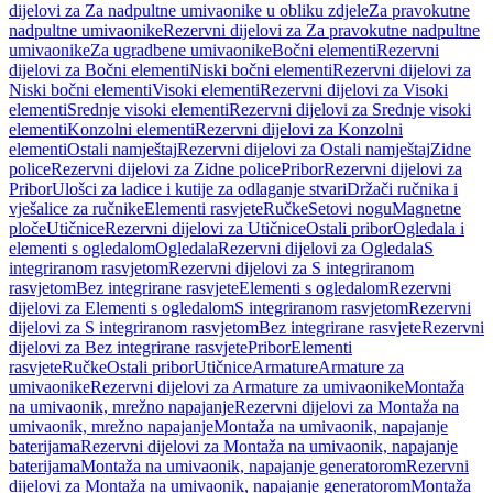
dijelovi za Za nadpultne umivaonike u obliku zdjele
Za pravokutne
nadpultne umivaonike
Rezervni dijelovi za Za pravokutne nadpultne
umivaonike
Za ugradbene umivaonike
Bočni elementi
Rezervni
dijelovi za Bočni elementi
Niski bočni elementi
Rezervni dijelovi za
Niski bočni elementi
Visoki elementi
Rezervni dijelovi za Visoki
elementi
Srednje visoki elementi
Rezervni dijelovi za Srednje visoki
elementi
Konzolni elementi
Rezervni dijelovi za Konzolni
elementi
Ostali namještaj
Rezervni dijelovi za Ostali namještaj
Zidne
police
Rezervni dijelovi za Zidne police
Pribor
Rezervni dijelovi za
Pribor
Ulošci za ladice i kutije za odlaganje stvari
Držači ručnika i
vješalice za ručnike
Elementi rasvjete
Ručke
Setovi nogu
Magnetne
ploče
Utičnice
Rezervni dijelovi za Utičnice
Ostali pribor
Ogledala i
elementi s ogledalom
Ogledala
Rezervni dijelovi za Ogledala
S
integriranom rasvjetom
Rezervni dijelovi za S integriranom
rasvjetom
Bez integrirane rasvjete
Elementi s ogledalom
Rezervni
dijelovi za Elementi s ogledalom
S integriranom rasvjetom
Rezervni
dijelovi za S integriranom rasvjetom
Bez integrirane rasvjete
Rezervni
dijelovi za Bez integrirane rasvjete
Pribor
Elementi
rasvjete
Ručke
Ostali pribor
Utičnice
Armature
Armature za
umivaonike
Rezervni dijelovi za Armature za umivaonike
Montaža
na umivaonik, mrežno napajanje
Rezervni dijelovi za Montaža na
umivaonik, mrežno napajanje
Montaža na umivaonik, napajanje
baterijama
Rezervni dijelovi za Montaža na umivaonik, napajanje
baterijama
Montaža na umivaonik, napajanje generatorom
Rezervni
dijelovi za Montaža na umivaonik, napajanje generatorom
Montaža