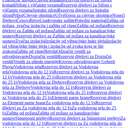
komadi
Sifoni s vijčanim vezama
Rezervni dijelovi za Sifoni s
vijčanim vezama
Spiralni sifoni
Rezervni dijelovi za Spiralni
sifoni
Pribor
Cijevne obujmice
Učvršćenja za cijevne obujmice
Noseći
žljebovi
Čepovi
Brtve
Građevinske zaštite
Potrošni materijal
Zaštita od
požara, zvučna izolacija i zaštita od vlage
Zaštita od požara
Rezervni
dijelovi za Zaštita od požara
Zaštita od požara za kanalizacijske
sustave
Rezervni dijelovi za Zaštita od požara za kanalizacijske
sustave
Zvučna izolacija
Izolacije od vibracijske buke tijela
Izolacije
od vibracijske buke tijela i izolacija od zvuka koja se širi
zrakom
Zaštita od vlage
Brtvila
Odzračni ventili za
odvodnjavanje
Dozračni ventili
Rezervni dijelovi za Dozračni
ventili
Ventili za uštedu energije
Krovno odvodnjavanje Geberit
Pluvia
Vodolovna grla
Rezervni dijelovi za Vodolovna
grla
Vodolovna grla do 12 l/s
Rezervni dijelovi za Vodolovna grla do
12 l/s
Vodolovna grla do 25 l/s
Rezervni dijelovi za Vodolovna grla
do 25 l/s
Vodolovna grla za žljebove
Rezervni dijelovi za Vodolovna
grla za žljebove
Vodolovna grla do 12 l/s
Rezervni dijelovi za
Vodolovna grla do 12 l/s
Vodolovna grla do 25 l/s
Rezervni dijelovi
za Vodolovna grla do 25 l/s
Elementi parne brane
Rezervni dijelovi
za Elementi parne brane
Za vodolovna grla do 12 l/s
Rezervni
dijelovi za Za vodolovna grla do 12 l/s
Za vodolovna grla do 25
l/s
Zaštita od požara
Zaštita od požara za kanalizacijske
sustave
Sigurnosni preljevi
Rezervni dijelovi za Sigurnosni preljevi
Za
vodolovna grla do 12 l/s
Rezervni dijelovi za Za vodolovna grla do