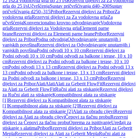
12 l/s
Za vodolovna grla do 25 l/s
Rezervni dijelovi za Za vodolovna
grla do 25 l/s
Učvršćenja
Sustav pričvršćivanja d40–200
Sustav
pričvršćivanja d250–315
Pribor
Rezervni dijelovi za Pribor
Za
vodolovna grla
Rezervni dijelovi za Za vodolovna grla
Za
učvršćenja
Konvencionalno krovno odvodnjavanje
Vodolovna
grla
Rezervni dijelovi za Vodolovna grla
Elementi parne
brane
Rezervni dijelovi za Elementi parne brane
Pribor
Rezervni
dijelovi za Pribor
Podna odvodnja
Odvodnjavanje unutarnjih i
vanjskih površina
Rezervni dijelovi za Odvodnjavanje unutarnjih i
vanjskih površina
Podni odvodi 10 x 10 cm
Rezervni dijelovi za
Podni odvodi 10 x 10 cm
Podni odvodi za balkone i terase, 10 x 10
cm
Rezervni dijelovi za Podni odvodi za balkone i terase, 10 x 10
cm
Podni odvodi 13 x 13 cm
Rezervni dijelovi za Podni odvodi 13 x
13 cm
Podni odvodi za balkone i terase, 13 x 13 cm
Rezervni dijelovi
za Podni odvodi za balkone i terase, 13 x 13 cm
Pribor
Rezervni
dijelovi za Pribor
Alati
Alati
Alati za Geberit FlowFit
Rezervni dijelovi
za Alati za Geberit FlowFit
Ručni alati za stiskanje
Rezervni dijelovi
za Ručni alati za stiskanje
Kompatibilnost alata za stiskanje
[1]
Rezervni dijelovi za Kompatibilnost alata za stiskanje
[1]
Kompatibilnost alata za stiskanje [2]
Rezervni dijelovi za
Kompatibilnost alata za stiskanje [2]
Alati za obradu cijevi
Rezervni
dijelovi za Alati za obradu cijevi
Čepovi za tlačnu probu
Rezervni
dijelovi za Čepovi za tlačnu probu
Oprema za ispitivanje
Uređaji za
stiskanje s alatima
Pribor
Rezervni dijelovi za Pribor
Alati za Geberit
Mepla
Rezervni dijelovi za Alati za Geberit Mepla
Ručni alati za