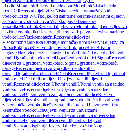
dijelovi za Nazidni vodokotlići za WC školjke, od
plastike
Monoblok
Rezervni dijelovi za Monoblok
Niska i srednja
montaža
Rezervni dijelovi za Niska i srednja montaža
Nazidni
vodokotlići za WC školjke, od sanitarne keramike
Rezervni dijelovi
za Nazidni vodokotlići za WC školjke, od sanitarne
keramike
Monoblok
Rezervni dijelovi za Monoblok
Isplavne cijevi za
nazidne vodokotliće
Rezervni dijelovi za Isplavne cijevi za nazidne
vodokotliće
Visokomontažni
Rezervni dijelovi za
Visokomontažni
Niska i srednja montaža
Pribor
Rezervni dijelovi za
Pribor
Priključci
Rezervni dijelovi za Priključci
Brtve
Brtveni
naglavci
Nazuvice, rozete i zastojni ulošci
Potrošni materijal
Izljevni
ventili
Ugradbeni vodokotlići
Ugradbeni vodokotlići Sigma
Rezervni
dijelovi za Ugradbeni vodokotlići Sigma
Ugradbeni vodokotlići
Omega
Rezervni dijelovi za Ugradbeni vodokotlići
Omega
Ugradbeni vodokotlići Delta
Rezervni dijelovi za Ugradbeni
vodokotlići Delta
Pribor
Uljevni i izljevni ventili
Uljevni
ventili
Rezervni dijelovi za Uljevni ventili
Uljevni ventili za nazidne
vodokotliće
Rezervni dijelovi za Uljevni ventili za nazidne
vodokotliće
Uljevni ventili za ugradbene vodokotliće
Rezervni
dijelovi za Uljevni ventili za ugradbene vodokotliće
Uljevni ventili
za keramičke vodokotliće
Rezervni dijelovi za Uljevni ventili za
keramičke vodokotliće
Uljevni ventili za univerzalne
vodokotlice
Rezervni dijelovi za Uljevni ventili za univerzalne
vodokotlice
Izljevni ventili
Rezervni dijelovi za Izljevni
ventili
Start/stop ispiranje
Rezervni dijelovi za Start/stop