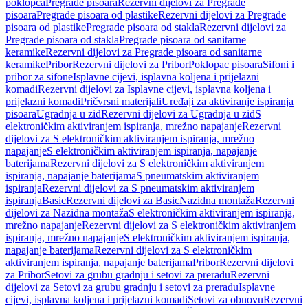
poklopca
Pregrade pisoara
Rezervni dijelovi za Pregrade
pisoara
Pregrade pisoara od plastike
Rezervni dijelovi za Pregrade
pisoara od plastike
Pregrade pisoara od stakla
Rezervni dijelovi za
Pregrade pisoara od stakla
Pregrade pisoara od sanitarne
keramike
Rezervni dijelovi za Pregrade pisoara od sanitarne
keramike
Pribor
Rezervni dijelovi za Pribor
Poklopac pisoara
Sifoni i
pribor za sifone
Isplavne cijevi, isplavna koljena i prijelazni
komadi
Rezervni dijelovi za Isplavne cijevi, isplavna koljena i
prijelazni komadi
Pričvrsni materijali
Uređaji za aktiviranje ispiranja
pisoara
Ugradnja u zid
Rezervni dijelovi za Ugradnja u zid
S
elektroničkim aktiviranjem ispiranja, mrežno napajanje
Rezervni
dijelovi za S elektroničkim aktiviranjem ispiranja, mrežno
napajanje
S elektroničkim aktiviranjem ispiranja, napajanje
baterijama
Rezervni dijelovi za S elektroničkim aktiviranjem
ispiranja, napajanje baterijama
S pneumatskim aktiviranjem
ispiranja
Rezervni dijelovi za S pneumatskim aktiviranjem
ispiranja
Basic
Rezervni dijelovi za Basic
Nazidna montaža
Rezervni
dijelovi za Nazidna montaža
S elektroničkim aktiviranjem ispiranja,
mrežno napajanje
Rezervni dijelovi za S elektroničkim aktiviranjem
ispiranja, mrežno napajanje
S elektroničkim aktiviranjem ispiranja,
napajanje baterijama
Rezervni dijelovi za S elektroničkim
aktiviranjem ispiranja, napajanje baterijama
Pribor
Rezervni dijelovi
za Pribor
Setovi za grubu gradnju i setovi za preradu
Rezervni
dijelovi za Setovi za grubu gradnju i setovi za preradu
Isplavne
cijevi, isplavna koljena i prijelazni komadi
Setovi za obnovu
Rezervni