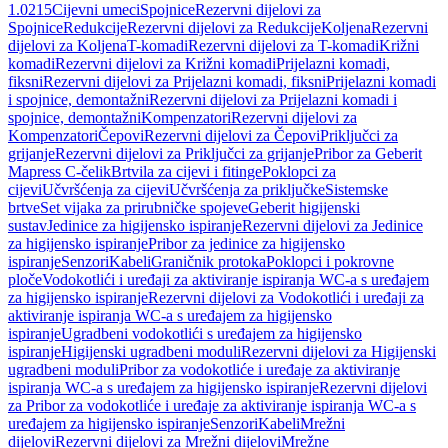
1.0215
Cijevni umeci
Spojnice
Rezervni dijelovi za
Spojnice
Redukcije
Rezervni dijelovi za Redukcije
Koljena
Rezervni
dijelovi za Koljena
T-komadi
Rezervni dijelovi za T-komadi
Križni
komadi
Rezervni dijelovi za Križni komadi
Prijelazni komadi,
fiksni
Rezervni dijelovi za Prijelazni komadi, fiksni
Prijelazni komadi
i spojnice, demontažni
Rezervni dijelovi za Prijelazni komadi i
spojnice, demontažni
Kompenzatori
Rezervni dijelovi za
Kompenzatori
Čepovi
Rezervni dijelovi za Čepovi
Priključci za
grijanje
Rezervni dijelovi za Priključci za grijanje
Pribor za Geberit
Mapress C-čelik
Brtvila za cijevi i fitinge
Poklopci za
cijevi
Učvršćenja za cijevi
Učvršćenja za priključke
Sistemske
brtve
Set vijaka za prirubničke spojeve
Geberit higijenski
sustav
Jedinice za higijensko ispiranje
Rezervni dijelovi za Jedinice
za higijensko ispiranje
Pribor za jedinice za higijensko
ispiranje
Senzori
Kabeli
Graničnik protoka
Poklopci i pokrovne
ploče
Vodokotlići i uređaji za aktiviranje ispiranja WC-a s uređajem
za higijensko ispiranje
Rezervni dijelovi za Vodokotlići i uređaji za
aktiviranje ispiranja WC-a s uređajem za higijensko
ispiranje
Ugradbeni vodokotlići s uređajem za higijensko
ispiranje
Higijenski ugradbeni moduli
Rezervni dijelovi za Higijenski
ugradbeni moduli
Pribor za vodokotliće i uređaje za aktiviranje
ispiranja WC-a s uređajem za higijensko ispiranje
Rezervni dijelovi
za Pribor za vodokotliće i uređaje za aktiviranje ispiranja WC-a s
uređajem za higijensko ispiranje
Senzori
Kabeli
Mrežni
dijelovi
Rezervni dijelovi za Mrežni dijelovi
Mrežne