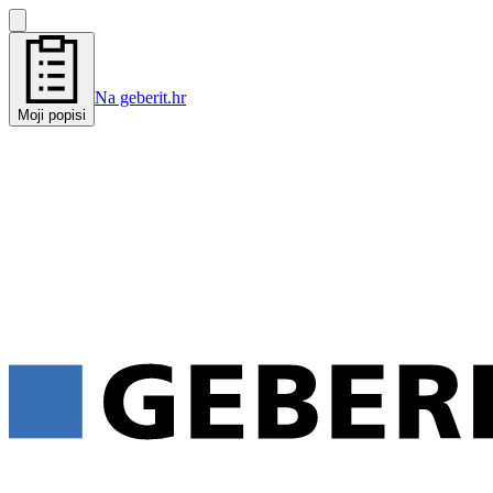
Na geberit.hr
Moji popisi