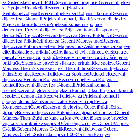
za Sistemske cijevi 1.4401
Cijevni umeci
Spojnice
Rezervni dijelovi
za Spojnice
Redukcije
Rezervni dijelovi za
Redukcije
Koljena
Rezervni dijelovi za Koljena
T-komadi
Rezervni
dijelovi za T-komadi
Prijelazni komadi, fiksni
Rezervni dijelovi za
Prijelazni komadi, fiksni
Prijelazni komadi i spojnice,
demontažni
Rezervni dijelovi za Prijelazni komadi i spojnice,
demontažni
Čepovi
Rezervni dijelovi za Čepovi
Priključci
Rezervni
dijelovi za Priključci
Pribor za Geberit Mapress inox
Rezervni
dijelovi za Pribor za Geberit Mapress inox
Zaštitne kape za krajeve
cijevi
Izolacije za priključke
Brtvila za cijevi i fitinge
Učvršćenja za
cijevi
Učvršćenja za priključke
Rezervni dijelovi za Učvršćenja za
priključke
Sistemske brtve
Set vijaka za prirubničke spojeve
Geberit
Mapress Therm
Sistemske cijevi Therm
Fitinzi
Rezervni dijelovi za
Fitinzi
Spojnice
Rezervni dijelovi za Spojnice
Redukcije
Rezervni
dijelovi za Redukcije
Koljena
Rezervni dijelovi za Koljena
T-
komadi
Rezervni dijelovi za T-komadi
Prijelazni komadi,
fiksni
Rezervni dijelovi za Prijelazni komadi, fiksni
Prijelazni komadi
i spojevi, demontažni
Rezervni dijelovi za Prijelazni komadi i
spojevi, demontažni
Kompenzatori
Rezervni dijelovi za
Kompenzatori
Čepovi
Rezervni dijelovi za Čepovi
Priključci za
grijanje
Rezervni dijelovi za Priključci za grijanje
Pribor za Geberit
Mapress Therm
Zaštitne kape za krajeve cijevi
Sistemske brtve
Set
vijaka za prirubničke spojeve
Učvršćenja za cijevi
Geberit Mapress
C-čelik
Geberit Mapress C-čelik
Rezervni dijelovi za Geberit
Mapress C-čelik
Sistemske cijevi 1.0034
Sistemske cijevi