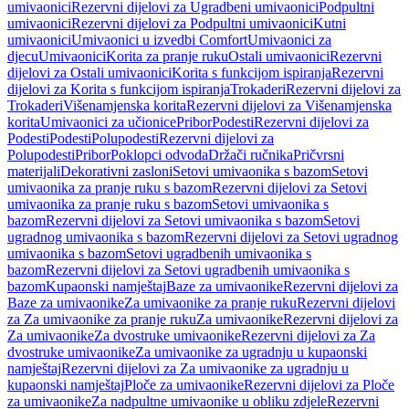
umivaonici
Rezervni dijelovi za Ugradbeni umivaonici
Podpultni
umivaonici
Rezervni dijelovi za Podpultni umivaonici
Kutni
umivaonici
Umivaonici u izvedbi Comfort
Umivaonici za
djecu
Umivaonici
Korita za pranje ruku
Ostali umivaonici
Rezervni
dijelovi za Ostali umivaonici
Korita s funkcijom ispiranja
Rezervni
dijelovi za Korita s funkcijom ispiranja
Trokaderi
Rezervni dijelovi za
Trokaderi
Višenamjenska korita
Rezervni dijelovi za Višenamjenska
korita
Umivaonici za učionice
Pribor
Podesti
Rezervni dijelovi za
Podesti
Podesti
Polupodesti
Rezervni dijelovi za
Polupodesti
Pribor
Poklopci odvoda
Držači ručnika
Pričvrsni
materijali
Dekorativni zasloni
Setovi umivaonika s bazom
Setovi
umivaonika za pranje ruku s bazom
Rezervni dijelovi za Setovi
umivaonika za pranje ruku s bazom
Setovi umivaonika s
bazom
Rezervni dijelovi za Setovi umivaonika s bazom
Setovi
ugradnog umivaonika s bazom
Rezervni dijelovi za Setovi ugradnog
umivaonika s bazom
Setovi ugradbenih umivaonika s
bazom
Rezervni dijelovi za Setovi ugradbenih umivaonika s
bazom
Kupaonski namještaj
Baze za umivaonike
Rezervni dijelovi za
Baze za umivaonike
Za umivaonike za pranje ruku
Rezervni dijelovi
za Za umivaonike za pranje ruku
Za umivaonike
Rezervni dijelovi za
Za umivaonike
Za dvostruke umivaonike
Rezervni dijelovi za Za
dvostruke umivaonike
Za umivaonike za ugradnju u kupaonski
namještaj
Rezervni dijelovi za Za umivaonike za ugradnju u
kupaonski namještaj
Ploče za umivaonike
Rezervni dijelovi za Ploče
za umivaonike
Za nadpultne umivaonike u obliku zdjele
Rezervni