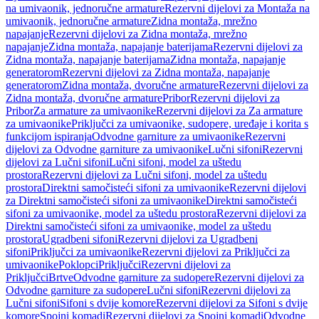
na umivaonik, jednoručne armature
Rezervni dijelovi za Montaža na
umivaonik, jednoručne armature
Zidna montaža, mrežno
napajanje
Rezervni dijelovi za Zidna montaža, mrežno
napajanje
Zidna montaža, napajanje baterijama
Rezervni dijelovi za
Zidna montaža, napajanje baterijama
Zidna montaža, napajanje
generatorom
Rezervni dijelovi za Zidna montaža, napajanje
generatorom
Zidna montaža, dvoručne armature
Rezervni dijelovi za
Zidna montaža, dvoručne armature
Pribor
Rezervni dijelovi za
Pribor
Za armature za umivaonike
Rezervni dijelovi za Za armature
za umivaonike
Priključci za umivaonike, sudopere, uređaje i korita s
funkcijom ispiranja
Odvodne garniture za umivaonike
Rezervni
dijelovi za Odvodne garniture za umivaonike
Lučni sifoni
Rezervni
dijelovi za Lučni sifoni
Lučni sifoni, model za uštedu
prostora
Rezervni dijelovi za Lučni sifoni, model za uštedu
prostora
Direktni samočisteći sifoni za umivaonike
Rezervni dijelovi
za Direktni samočisteći sifoni za umivaonike
Direktni samočisteći
sifoni za umivaonike, model za uštedu prostora
Rezervni dijelovi za
Direktni samočisteći sifoni za umivaonike, model za uštedu
prostora
Ugradbeni sifoni
Rezervni dijelovi za Ugradbeni
sifoni
Priključci za umivaonike
Rezervni dijelovi za Priključci za
umivaonike
Poklopci
Priključci
Rezervni dijelovi za
Priključci
Brtve
Odvodne garniture za sudopere
Rezervni dijelovi za
Odvodne garniture za sudopere
Lučni sifoni
Rezervni dijelovi za
Lučni sifoni
Sifoni s dvije komore
Rezervni dijelovi za Sifoni s dvije
komore
Spojni komadi
Rezervni dijelovi za Spojni komadi
Odvodne