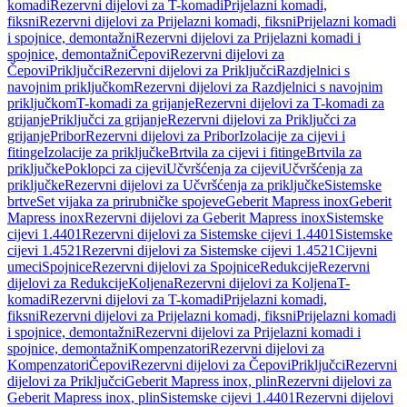
komadi
Rezervni dijelovi za T-komadi
Prijelazni komadi,
fiksni
Rezervni dijelovi za Prijelazni komadi, fiksni
Prijelazni komadi
i spojnice, demontažni
Rezervni dijelovi za Prijelazni komadi i
spojnice, demontažni
Čepovi
Rezervni dijelovi za
Čepovi
Priključci
Rezervni dijelovi za Priključci
Razdjelnici s
navojnim priključkom
Rezervni dijelovi za Razdjelnici s navojnim
priključkom
T-komadi za grijanje
Rezervni dijelovi za T-komadi za
grijanje
Priključci za grijanje
Rezervni dijelovi za Priključci za
grijanje
Pribor
Rezervni dijelovi za Pribor
Izolacije za cijevi i
fitinge
Izolacije za priključke
Brtvila za cijevi i fitinge
Brtvila za
priključke
Poklopci za cijevi
Učvršćenja za cijevi
Učvršćenja za
priključke
Rezervni dijelovi za Učvršćenja za priključke
Sistemske
brtve
Set vijaka za prirubničke spojeve
Geberit Mapress inox
Geberit
Mapress inox
Rezervni dijelovi za Geberit Mapress inox
Sistemske
cijevi 1.4401
Rezervni dijelovi za Sistemske cijevi 1.4401
Sistemske
cijevi 1.4521
Rezervni dijelovi za Sistemske cijevi 1.4521
Cijevni
umeci
Spojnice
Rezervni dijelovi za Spojnice
Redukcije
Rezervni
dijelovi za Redukcije
Koljena
Rezervni dijelovi za Koljena
T-
komadi
Rezervni dijelovi za T-komadi
Prijelazni komadi,
fiksni
Rezervni dijelovi za Prijelazni komadi, fiksni
Prijelazni komadi
i spojnice, demontažni
Rezervni dijelovi za Prijelazni komadi i
spojnice, demontažni
Kompenzatori
Rezervni dijelovi za
Kompenzatori
Čepovi
Rezervni dijelovi za Čepovi
Priključci
Rezervni
dijelovi za Priključci
Geberit Mapress inox, plin
Rezervni dijelovi za
Geberit Mapress inox, plin
Sistemske cijevi 1.4401
Rezervni dijelovi