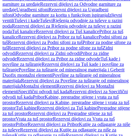
garniture za uređaje
Rezervni dijelovi za Odvodne garniture za
uređaje
Ugradbeni sifoni
Rezervni dijelovi za Ugradbeni
sifoni
Odvodne garniture za korita s funkcijom ispiranja
Izljevni
ventili
Tuševi i kade
Tuševi
Rješenja odvodnje za tuševe u razini
poda
Rezervni dijelovi za Rješenja odvodnje za tuševe u razini
poda
Tuš kanalice
Rezervni dijelovi za Tuš kanalice
Pribor za tuš
kanalice
Rezervni dijelovi za Pribor za tuš kanalice
Podni sifoni za
tuš
Rezervni dijelovi za Podni sifoni za tuš
Pribor za podne sifone za
tuš
Rezervni dijelovi za Pribor za podne sifone za tuš
Zidni
odvodi
Rezervni dijelovi za Zidni odvodi
Pribor za zidne
odvode
Rezervni dijelovi za Pribor za zidne odvode
Tuš kade i
površine za tuširanje
Rezervni dijelovi za Tuš kade i površine za
tuširanje
Površine za tuširanje od mineralnog materijala i Geberit
Duofix montažni elementi
Površine za tuširanje od mineralnog
materijala
Rezervni dijelovi za Površine za tuširanje od mineralnog
materijala
Montažni elementi
Rezervni dijelovi za Montažni
elementi
Specifični odvodi tuš kada
Rezervni dijelovi za Specifični
odvodi tuš kada
Pribor
Kabine, pregradne stijene i vrata za tuš
prostor
Rezervni dijelovi za Kabine, pregradne stijene i vrata za tuš
prostor
Tuš kabine
Rezervni dijelovi za Tuš kabine
Pregradne stijene
za tuš prostor
Rezervni dijelovi za Pregradne stijene za tuš
prostor
Vrata za tuš prostor
Rezervni dijelovi za Vrata za tuš
prostor
Pribor
Rezervni dijelovi za Pribor
Kutije za odlaganje za niše
za tuševe
Rezervni dijelovi za Kutije za odlaganje za niše za
tuševe
Kutije za odlaganje za niše
Rezervni dijelovi za Kutije za