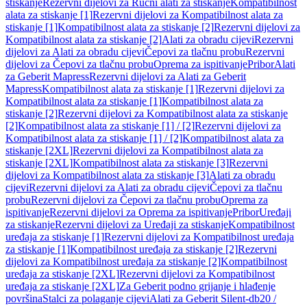
stiskanje
Rezervni dijelovi za Ručni alati za stiskanje
Kompatibilnost
alata za stiskanje [1]
Rezervni dijelovi za Kompatibilnost alata za
stiskanje [1]
Kompatibilnost alata za stiskanje [2]
Rezervni dijelovi za
Kompatibilnost alata za stiskanje [2]
Alati za obradu cijevi
Rezervni
dijelovi za Alati za obradu cijevi
Čepovi za tlačnu probu
Rezervni
dijelovi za Čepovi za tlačnu probu
Oprema za ispitivanje
Pribor
Alati
za Geberit Mapress
Rezervni dijelovi za Alati za Geberit
Mapress
Kompatibilnost alata za stiskanje [1]
Rezervni dijelovi za
Kompatibilnost alata za stiskanje [1]
Kompatibilnost alata za
stiskanje [2]
Rezervni dijelovi za Kompatibilnost alata za stiskanje
[2]
Kompatibilnost alata za stiskanje [1] / [2]
Rezervni dijelovi za
Kompatibilnost alata za stiskanje [1] / [2]
Kompatibilnost alata za
stiskanje [2XL]
Rezervni dijelovi za Kompatibilnost alata za
stiskanje [2XL]
Kompatibilnost alata za stiskanje [3]
Rezervni
dijelovi za Kompatibilnost alata za stiskanje [3]
Alati za obradu
cijevi
Rezervni dijelovi za Alati za obradu cijevi
Čepovi za tlačnu
probu
Rezervni dijelovi za Čepovi za tlačnu probu
Oprema za
ispitivanje
Rezervni dijelovi za Oprema za ispitivanje
Pribor
Uređaji
za stiskanje
Rezervni dijelovi za Uređaji za stiskanje
Kompatibilnost
uređaja za stiskanje [1]
Rezervni dijelovi za Kompatibilnost uređaja
za stiskanje [1]
Kompatibilnost uređaja za stiskanje [2]
Rezervni
dijelovi za Kompatibilnost uređaja za stiskanje [2]
Kompatibilnost
uređaja za stiskanje [2XL]
Rezervni dijelovi za Kompatibilnost
uređaja za stiskanje [2XL]
Za Geberit podno grijanje i hlađenje
površina
Stalci za polaganje cijevi
Alati za Geberit Silent-db20 /