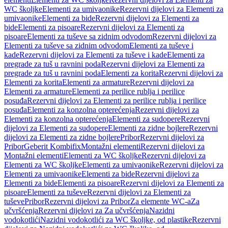
WC školjke
Elementi za umivaonike
Rezervni dijelovi za Elementi za
umivaonike
Elementi za bide
Rezervni dijelovi za Elementi za
bide
Elementi za pisoare
Rezervni dijelovi za Elementi za
pisoare
Elementi za tuševe sa zidnim odvodom
Rezervni dijelovi za
Elementi za tuševe sa zidnim odvodom
Elementi za tuševe i
kade
Rezervni dijelovi za Elementi za tuševe i kade
Elementi za
pregrade za tuš u ravnini poda
Rezervni dijelovi za Elementi za
pregrade za tuš u ravnini poda
Elementi za korita
Rezervni dijelovi za
Elementi za korita
Elementi za armature
Rezervni dijelovi za
Elementi za armature
Elementi za perilice rublja i perilice
posuđa
Rezervni dijelovi za Elementi za perilice rublja i perilice
posuđa
Elementi za konzolna opterećenja
Rezervni dijelovi za
Elementi za konzolna opterećenja
Elementi za sudopere
Rezervni
dijelovi za Elementi za sudopere
Elementi za zidne bojlere
Rezervni
dijelovi za Elementi za zidne bojlere
Pribor
Rezervni dijelovi za
Pribor
Geberit Kombifix
Montažni elementi
Rezervni dijelovi za
Montažni elementi
Elementi za WC školjke
Rezervni dijelovi za
Elementi za WC školjke
Elementi za umivaonike
Rezervni dijelovi za
Elementi za umivaonike
Elementi za bide
Rezervni dijelovi za
Elementi za bide
Elementi za pisoare
Rezervni dijelovi za Elementi za
pisoare
Elementi za tuševe
Rezervni dijelovi za Elementi za
tuševe
Pribor
Rezervni dijelovi za Pribor
Za elemente WC-a
Za
učvršćenja
Rezervni dijelovi za Za učvršćenja
Nazidni
vodokotlići
Nazidni vodokotlići za WC školjke, od plastike
Rezervni