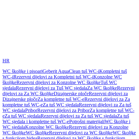
HR
WC školjke i pisoari
Geberit AquaClean tuš WC-i
Kompletni tuš
WC-i
Rezervni dijelovi za Kompletni tuš WC-i
Konzolne WC
školjke
Rezervni dijelovi za Konzolne WC školjke
Tuš WC
sjedala
Rezervni dijelovi za Tuš WC sjedala
Za WC školjke
Rezervni
dijelovi za Za WC školjke
Dizajnerske ploče
Rezervni dijelovi za
Dizajnerske ploče
Za kompletne tuš WC-e
Rezervni dijelovi za Za
kompletne tuš WC-e
Za tuš WC sjedala
Rezervni dijelovi za Za tuš
WC sjedala
Pribor
Rezervni dijelovi za Pribor
Za kompletne tuš WC-
e
Za tuš WC sjedala
Rezervni dijelovi za Za tuš WC sjedala
Za tuš
WC sjedala i kompletne tuš WC-e
Potrošni materijali
WC školjke i
WC sjedala
Konzolne WC školjke
Rezervni dijelovi za Konzolne
WC školjke
WC školjke
Rezervni dijelovi za WC školjke
WC školjke
s funkcijom bidea
Rezervni dijelovi za WC školjke s funkcijom