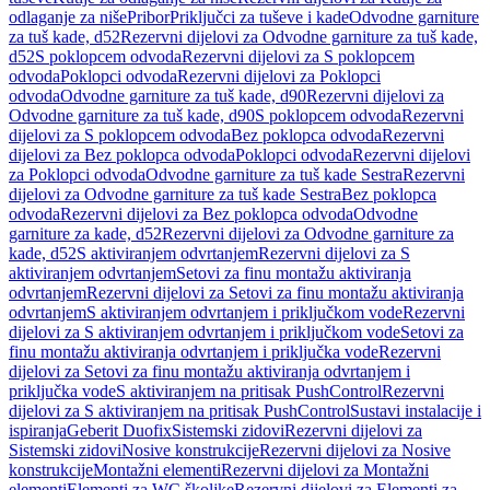
odlaganje za niše
Pribor
Priključci za tuševe i kade
Odvodne garniture
za tuš kade, d52
Rezervni dijelovi za Odvodne garniture za tuš kade,
d52
S poklopcem odvoda
Rezervni dijelovi za S poklopcem
odvoda
Poklopci odvoda
Rezervni dijelovi za Poklopci
odvoda
Odvodne garniture za tuš kade, d90
Rezervni dijelovi za
Odvodne garniture za tuš kade, d90
S poklopcem odvoda
Rezervni
dijelovi za S poklopcem odvoda
Bez poklopca odvoda
Rezervni
dijelovi za Bez poklopca odvoda
Poklopci odvoda
Rezervni dijelovi
za Poklopci odvoda
Odvodne garniture za tuš kade Sestra
Rezervni
dijelovi za Odvodne garniture za tuš kade Sestra
Bez poklopca
odvoda
Rezervni dijelovi za Bez poklopca odvoda
Odvodne
garniture za kade, d52
Rezervni dijelovi za Odvodne garniture za
kade, d52
S aktiviranjem odvrtanjem
Rezervni dijelovi za S
aktiviranjem odvrtanjem
Setovi za finu montažu aktiviranja
odvrtanjem
Rezervni dijelovi za Setovi za finu montažu aktiviranja
odvrtanjem
S aktiviranjem odvrtanjem i priključkom vode
Rezervni
dijelovi za S aktiviranjem odvrtanjem i priključkom vode
Setovi za
finu montažu aktiviranja odvrtanjem i priključka vode
Rezervni
dijelovi za Setovi za finu montažu aktiviranja odvrtanjem i
priključka vode
S aktiviranjem na pritisak PushControl
Rezervni
dijelovi za S aktiviranjem na pritisak PushControl
Sustavi instalacije i
ispiranja
Geberit Duofix
Sistemski zidovi
Rezervni dijelovi za
Sistemski zidovi
Nosive konstrukcije
Rezervni dijelovi za Nosive
konstrukcije
Montažni elementi
Rezervni dijelovi za Montažni
elementi
Elementi za WC školjke
Rezervni dijelovi za Elementi za