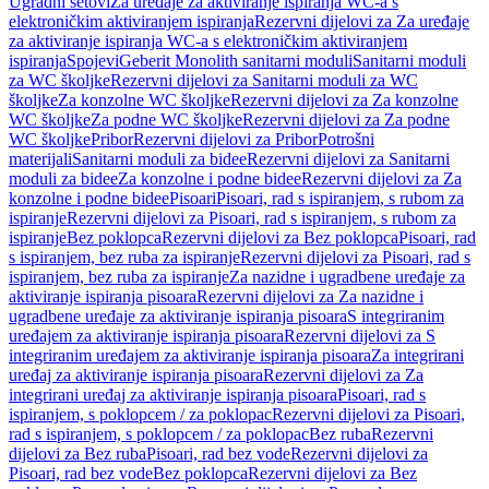
Ugradni setovi
Za uređaje za aktiviranje ispiranja WC-a s
elektroničkim aktiviranjem ispiranja
Rezervni dijelovi za Za uređaje
za aktiviranje ispiranja WC-a s elektroničkim aktiviranjem
ispiranja
Spojevi
Geberit Monolith sanitarni moduli
Sanitarni moduli
za WC školjke
Rezervni dijelovi za Sanitarni moduli za WC
školjke
Za konzolne WC školjke
Rezervni dijelovi za Za konzolne
WC školjke
Za podne WC školjke
Rezervni dijelovi za Za podne
WC školjke
Pribor
Rezervni dijelovi za Pribor
Potrošni
materijali
Sanitarni moduli za bidee
Rezervni dijelovi za Sanitarni
moduli za bidee
Za konzolne i podne bidee
Rezervni dijelovi za Za
konzolne i podne bidee
Pisoari
Pisoari, rad s ispiranjem, s rubom za
ispiranje
Rezervni dijelovi za Pisoari, rad s ispiranjem, s rubom za
ispiranje
Bez poklopca
Rezervni dijelovi za Bez poklopca
Pisoari, rad
s ispiranjem, bez ruba za ispiranje
Rezervni dijelovi za Pisoari, rad s
ispiranjem, bez ruba za ispiranje
Za nazidne i ugradbene uređaje za
aktiviranje ispiranja pisoara
Rezervni dijelovi za Za nazidne i
ugradbene uređaje za aktiviranje ispiranja pisoara
S integriranim
uređajem za aktiviranje ispiranja pisoara
Rezervni dijelovi za S
integriranim uređajem za aktiviranje ispiranja pisoara
Za integrirani
uređaj za aktiviranje ispiranja pisoara
Rezervni dijelovi za Za
integrirani uređaj za aktiviranje ispiranja pisoara
Pisoari, rad s
ispiranjem, s poklopcem / za poklopac
Rezervni dijelovi za Pisoari,
rad s ispiranjem, s poklopcem / za poklopac
Bez ruba
Rezervni
dijelovi za Bez ruba
Pisoari, rad bez vode
Rezervni dijelovi za
Pisoari, rad bez vode
Bez poklopca
Rezervni dijelovi za Bez