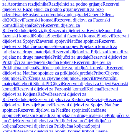
za Asortiman razdjelnika
Razdjelnici za podno grijanje
Rezervni
dijelovi za Razdjelnici za podno grijanje
Ventili za brzo
odzračivanje
Sustavi za odvodnjavanje zgrade
Geberit Silent-
db20
Cijevi
Fazonski komadi
Rezervni dijelovi za Fazonski
komadi
Koljena
Račve
Rezervni dijelovi za
Račve
Redukcije
Revizije
Rezervni dijelovi za Revizije
SuperTube
fazonski komadi
Koljena
Specijalni fazonski komadi
Spojevi
Rezervni
dijelovi za Spojevi
Zavareni spojevi
Natične spojnice
Rezervni
dijelovi za Natične spojnice
Stezni spojevi
Prijelazni komadi za
prijelaz na druge materijale
Rezervni dijelovi za Prijelazni komadi za
prijelaz na druge materijale
Priključci za uređaje
Rezervni dijelovi za
Priključci za uređaje
Priključna koljena
Rezervni dijelovi za
Priključna koljena
Natične spojnice za priključak uređaja
Rezervni
dijelovi za Natične spojnice za priključak uređaja
Pribor
Cijevne
obujmice
Učvršćenja za cijevne obujmice
Čepovi
Brtve
Potrošni
materijal
Geberit Silent-PP
Cijevi
Rezervni dijelovi za Cijevi
Fazonski
komadi
Rezervni dijelovi za Fazonski komadi
Koljena
Rezervni
dijelovi za Koljena
Račve
Rezervni dijelovi za
Račve
Redukcije
Rezervni dijelovi za Redukcije
Revizije
Rezervni
dijelovi za Revizije
Spojevi
Rezervni dijelovi za Spojevi
Natične
spojnice
Rezervni dijelovi za Natične spojnice
Kandžaste
spojnice
Prijelazni komadi za prijelaz na druge materijale
Priključci za
uređaje
Rezervni dijelovi za Priključci za uređaje
Priključna
koljena
Rezervni dijelovi za Priključna koljena
Spojni
komadi
Rezervni dijelovi za Spojni komadi
Pribor
Cijevne