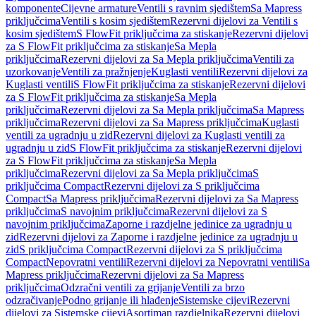
komponente
Cijevne armature
Ventili s ravnim sjedištem
Sa Mapress
priključcima
Ventili s kosim sjedištem
Rezervni dijelovi za Ventili s
kosim sjedištem
S FlowFit priključcima za stiskanje
Rezervni dijelovi
za S FlowFit priključcima za stiskanje
Sa Mepla
priključcima
Rezervni dijelovi za Sa Mepla priključcima
Ventili za
uzorkovanje
Ventili za pražnjenje
Kuglasti ventili
Rezervni dijelovi za
Kuglasti ventili
S FlowFit priključcima za stiskanje
Rezervni dijelovi
za S FlowFit priključcima za stiskanje
Sa Mepla
priključcima
Rezervni dijelovi za Sa Mepla priključcima
Sa Mapress
priključcima
Rezervni dijelovi za Sa Mapress priključcima
Kuglasti
ventili za ugradnju u zid
Rezervni dijelovi za Kuglasti ventili za
ugradnju u zid
S FlowFit priključcima za stiskanje
Rezervni dijelovi
za S FlowFit priključcima za stiskanje
Sa Mepla
priključcima
Rezervni dijelovi za Sa Mepla priključcima
S
priključcima Compact
Rezervni dijelovi za S priključcima
Compact
Sa Mapress priključcima
Rezervni dijelovi za Sa Mapress
priključcima
S navojnim priključcima
Rezervni dijelovi za S
navojnim priključcima
Zaporne i razdjelne jedinice za ugradnju u
zid
Rezervni dijelovi za Zaporne i razdjelne jedinice za ugradnju u
zid
S priključcima Compact
Rezervni dijelovi za S priključcima
Compact
Nepovratni ventili
Rezervni dijelovi za Nepovratni ventili
Sa
Mapress priključcima
Rezervni dijelovi za Sa Mapress
priključcima
Odzračni ventili za grijanje
Ventili za brzo
odzračivanje
Podno grijanje ili hlađenje
Sistemske cijevi
Rezervni
dijelovi za Sistemske cijevi
Asortiman razdjelnika
Rezervni dijelovi