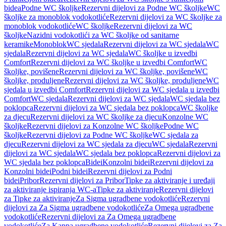
bidea
Podne WC školjke
Rezervni dijelovi za Podne WC školjke
WC
školjke za monoblok vodokotliće
Rezervni dijelovi za WC školjke za
monoblok vodokotliće
WC školjke
Rezervni dijelovi za WC
školjke
Nazidni vodokotlići za WC školjke od sanitarne
keramike
Monoblok
WC sjedala
Rezervni dijelovi za WC sjedala
WC
sjedala
Rezervni dijelovi za WC sjedala
WC školjke u izvedbi
Comfort
Rezervni dijelovi za WC školjke u izvedbi Comfort
WC
školjke, povišene
Rezervni dijelovi za WC školjke, povišene
WC
školjke, produljene
Rezervni dijelovi za WC školjke, produljene
WC
sjedala u izvedbi Comfort
Rezervni dijelovi za WC sjedala u izvedbi
Comfort
WC sjedala
Rezervni dijelovi za WC sjedala
WC sjedala bez
poklopca
Rezervni dijelovi za WC sjedala bez poklopca
WC školjke
za djecu
Rezervni dijelovi za WC školjke za djecu
Konzolne WC
školjke
Rezervni dijelovi za Konzolne WC školjke
Podne WC
školjke
Rezervni dijelovi za Podne WC školjke
WC sjedala za
djecu
Rezervni dijelovi za WC sjedala za djecu
WC sjedala
Rezervni
dijelovi za WC sjedala
WC sjedala bez poklopca
Rezervni dijelovi za
WC sjedala bez poklopca
Bidei
Konzolni bidei
Rezervni dijelovi za
Konzolni bidei
Podni bidei
Rezervni dijelovi za Podni
bidei
Pribor
Rezervni dijelovi za Pribor
Tipke za aktiviranje i uređaji
za aktiviranje ispiranja WC-a
Tipke za aktiviranje
Rezervni dijelovi
za Tipke za aktiviranje
Za Sigma ugradbene vodokotliće
Rezervni
dijelovi za Za Sigma ugradbene vodokotliće
Za Omega ugradbene
vodokotliće
Rezervni dijelovi za Za Omega ugradbene
vodokotliće
Za Kappa ugradbene vodokotliće
Rezervni dijelovi za Za