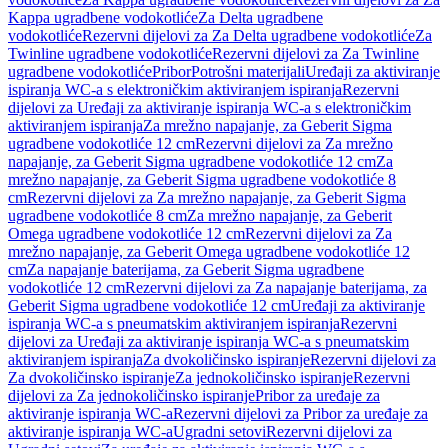
Kappa ugradbene vodokotliće
Za Delta ugradbene
vodokotliće
Rezervni dijelovi za Za Delta ugradbene vodokotliće
Za
Twinline ugradbene vodokotliće
Rezervni dijelovi za Za Twinline
ugradbene vodokotliće
Pribor
Potrošni materijali
Uređaji za aktiviranje
ispiranja WC-a s elektroničkim aktiviranjem ispiranja
Rezervni
dijelovi za Uređaji za aktiviranje ispiranja WC-a s elektroničkim
aktiviranjem ispiranja
Za mrežno napajanje, za Geberit Sigma
ugradbene vodokotliće 12 cm
Rezervni dijelovi za Za mrežno
napajanje, za Geberit Sigma ugradbene vodokotliće 12 cm
Za
mrežno napajanje, za Geberit Sigma ugradbene vodokotliće 8
cm
Rezervni dijelovi za Za mrežno napajanje, za Geberit Sigma
ugradbene vodokotliće 8 cm
Za mrežno napajanje, za Geberit
Omega ugradbene vodokotliće 12 cm
Rezervni dijelovi za Za
mrežno napajanje, za Geberit Omega ugradbene vodokotliće 12
cm
Za napajanje baterijama, za Geberit Sigma ugradbene
vodokotliće 12 cm
Rezervni dijelovi za Za napajanje baterijama, za
Geberit Sigma ugradbene vodokotliće 12 cm
Uređaji za aktiviranje
ispiranja WC-a s pneumatskim aktiviranjem ispiranja
Rezervni
dijelovi za Uređaji za aktiviranje ispiranja WC-a s pneumatskim
aktiviranjem ispiranja
Za dvokoličinsko ispiranje
Rezervni dijelovi za
Za dvokoličinsko ispiranje
Za jednokoličinsko ispiranje
Rezervni
dijelovi za Za jednokoličinsko ispiranje
Pribor za uređaje za
aktiviranje ispiranja WC-a
Rezervni dijelovi za Pribor za uređaje za
aktiviranje ispiranja WC-a
Ugradni setovi
Rezervni dijelovi za