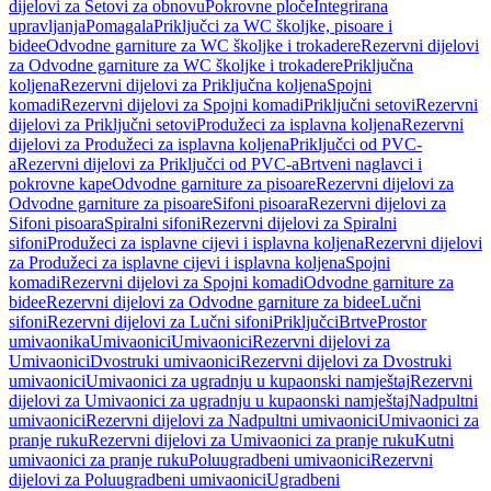
dijelovi za Setovi za obnovu
Pokrovne ploče
Integrirana
upravljanja
Pomagala
Priključci za WC školjke, pisoare i
bidee
Odvodne garniture za WC školjke i trokadere
Rezervni dijelovi
za Odvodne garniture za WC školjke i trokadere
Priključna
koljena
Rezervni dijelovi za Priključna koljena
Spojni
komadi
Rezervni dijelovi za Spojni komadi
Priključni setovi
Rezervni
dijelovi za Priključni setovi
Produžeci za isplavna koljena
Rezervni
dijelovi za Produžeci za isplavna koljena
Priključci od PVC-
a
Rezervni dijelovi za Priključci od PVC-a
Brtveni naglavci i
pokrovne kape
Odvodne garniture za pisoare
Rezervni dijelovi za
Odvodne garniture za pisoare
Sifoni pisoara
Rezervni dijelovi za
Sifoni pisoara
Spiralni sifoni
Rezervni dijelovi za Spiralni
sifoni
Produžeci za isplavne cijevi i isplavna koljena
Rezervni dijelovi
za Produžeci za isplavne cijevi i isplavna koljena
Spojni
komadi
Rezervni dijelovi za Spojni komadi
Odvodne garniture za
bidee
Rezervni dijelovi za Odvodne garniture za bidee
Lučni
sifoni
Rezervni dijelovi za Lučni sifoni
Priključci
Brtve
Prostor
umivaonika
Umivaonici
Umivaonici
Rezervni dijelovi za
Umivaonici
Dvostruki umivaonici
Rezervni dijelovi za Dvostruki
umivaonici
Umivaonici za ugradnju u kupaonski namještaj
Rezervni
dijelovi za Umivaonici za ugradnju u kupaonski namještaj
Nadpultni
umivaonici
Rezervni dijelovi za Nadpultni umivaonici
Umivaonici za
pranje ruku
Rezervni dijelovi za Umivaonici za pranje ruku
Kutni
umivaonici za pranje ruku
Poluugradbeni umivaonici
Rezervni
dijelovi za Poluugradbeni umivaonici
Ugradbeni