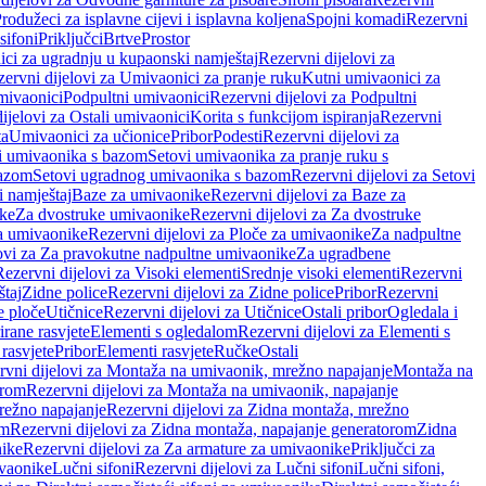
rodužeci za isplavne cijevi i isplavna koljena
Spojni komadi
Rezervni
sifoni
Priključci
Brtve
Prostor
ci za ugradnju u kupaonski namještaj
Rezervni dijelovi za
ervni dijelovi za Umivaonici za pranje ruku
Kutni umivaonici za
mivaonici
Podpultni umivaonici
Rezervni dijelovi za Podpultni
ijelovi za Ostali umivaonici
Korita s funkcijom ispiranja
Rezervni
ta
Umivaonici za učionice
Pribor
Podesti
Rezervni dijelovi za
i umivaonika s bazom
Setovi umivaonika za pranje ruku s
bazom
Setovi ugradnog umivaonika s bazom
Rezervni dijelovi za Setovi
 namještaj
Baze za umivaonike
Rezervni dijelovi za Baze za
ike
Za dvostruke umivaonike
Rezervni dijelovi za Za dvostruke
a umivaonike
Rezervni dijelovi za Ploče za umivaonike
Za nadpultne
lovi za Za pravokutne nadpultne umivaonike
Za ugradbene
Rezervni dijelovi za Visoki elementi
Srednje visoki elementi
Rezervni
štaj
Zidne police
Rezervni dijelovi za Zidne police
Pribor
Rezervni
 ploče
Utičnice
Rezervni dijelovi za Utičnice
Ostali pribor
Ogledala i
irane rasvjete
Elementi s ogledalom
Rezervni dijelovi za Elementi s
 rasvjete
Pribor
Elementi rasvjete
Ručke
Ostali
rvni dijelovi za Montaža na umivaonik, mrežno napajanje
Montaža na
orom
Rezervni dijelovi za Montaža na umivaonik, napajanje
režno napajanje
Rezervni dijelovi za Zidna montaža, mrežno
om
Rezervni dijelovi za Zidna montaža, napajanje generatorom
Zidna
nike
Rezervni dijelovi za Za armature za umivaonike
Priključci za
ivaonike
Lučni sifoni
Rezervni dijelovi za Lučni sifoni
Lučni sifoni,