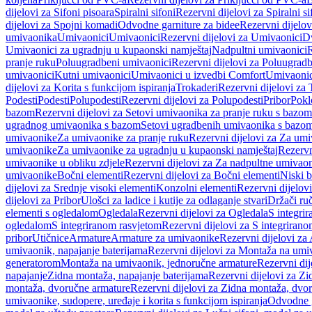
dijelovi za Sifoni pisoara
Spiralni sifoni
Rezervni dijelovi za Spiralni si
dijelovi za Spojni komadi
Odvodne garniture za bidee
Rezervni dijelov
umivaonika
Umivaonici
Umivaonici
Rezervni dijelovi za Umivaonici
Dv
Umivaonici za ugradnju u kupaonski namještaj
Nadpultni umivaonici
R
pranje ruku
Poluugradbeni umivaonici
Rezervni dijelovi za Poluugrad
umivaonici
Kutni umivaonici
Umivaonici u izvedbi Comfort
Umivaonic
dijelovi za Korita s funkcijom ispiranja
Trokaderi
Rezervni dijelovi za 
Podesti
Podesti
Polupodesti
Rezervni dijelovi za Polupodesti
Pribor
Pokl
bazom
Rezervni dijelovi za Setovi umivaonika za pranje ruku s bazom
ugradnog umivaonika s bazom
Setovi ugradbenih umivaonika s bazo
umivaonike
Za umivaonike za pranje ruku
Rezervni dijelovi za Za umi
umivaonike
Za umivaonike za ugradnju u kupaonski namještaj
Rezervn
umivaonike u obliku zdjele
Rezervni dijelovi za Za nadpultne umivaon
umivaonike
Bočni elementi
Rezervni dijelovi za Bočni elementi
Niski b
dijelovi za Srednje visoki elementi
Konzolni elementi
Rezervni dijelov
dijelovi za Pribor
Ulošci za ladice i kutije za odlaganje stvari
Držači ruč
elementi s ogledalom
Ogledala
Rezervni dijelovi za Ogledala
S integri
ogledalom
S integriranom rasvjetom
Rezervni dijelovi za S integriran
pribor
Utičnice
Armature
Armature za umivaonike
Rezervni dijelovi za
umivaonik, napajanje baterijama
Rezervni dijelovi za Montaža na umiv
generatorom
Montaža na umivaonik, jednoručne armature
Rezervni di
napajanje
Zidna montaža, napajanje baterijama
Rezervni dijelovi za Zi
montaža, dvoručne armature
Rezervni dijelovi za Zidna montaža, dvo
umivaonike, sudopere, uređaje i korita s funkcijom ispiranja
Odvodne g