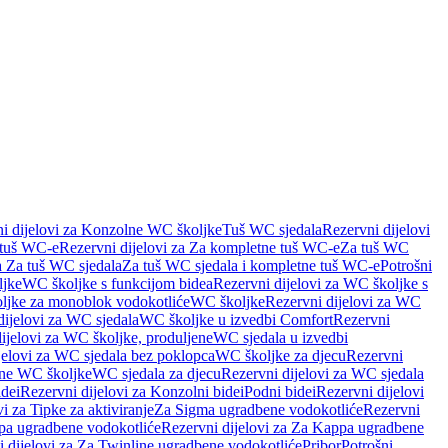
i dijelovi za Konzolne WC školjke
Tuš WC sjedala
Rezervni dijelovi
 tuš WC-e
Rezervni dijelovi za Za kompletne tuš WC-e
Za tuš WC
a Za tuš WC sjedala
Za tuš WC sjedala i kompletne tuš WC-e
Potrošni
ljke
WC školjke s funkcijom bidea
Rezervni dijelovi za WC školjke s
oljke za monoblok vodokotliće
WC školjke
Rezervni dijelovi za WC
dijelovi za WC sjedala
WC školjke u izvedbi Comfort
Rezervni
ijelovi za WC školjke, produljene
WC sjedala u izvedbi
jelovi za WC sjedala bez poklopca
WC školjke za djecu
Rezervni
dne WC školjke
WC sjedala za djecu
Rezervni dijelovi za WC sjedala
dei
Rezervni dijelovi za Konzolni bidei
Podni bidei
Rezervni dijelovi
i za Tipke za aktiviranje
Za Sigma ugradbene vodokotliće
Rezervni
a ugradbene vodokotliće
Rezervni dijelovi za Za Kappa ugradbene
 dijelovi za Za Twinline ugradbene vodokotliće
Pribor
Potrošni