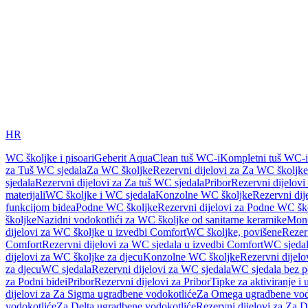
HR
WC školjke i pisoari
Geberit AquaClean tuš WC-i
Kompletni tuš WC-i
za Tuš WC sjedala
Za WC školjke
Rezervni dijelovi za Za WC školjke
sjedala
Rezervni dijelovi za Za tuš WC sjedala
Pribor
Rezervni dijelovi
materijali
WC školjke i WC sjedala
Konzolne WC školjke
Rezervni di
funkcijom bidea
Podne WC školjke
Rezervni dijelovi za Podne WC šk
školjke
Nazidni vodokotlići za WC školjke od sanitarne keramike
Mon
dijelovi za WC školjke u izvedbi Comfort
WC školjke, povišene
Rezer
Comfort
Rezervni dijelovi za WC sjedala u izvedbi Comfort
WC sjeda
dijelovi za WC školjke za djecu
Konzolne WC školjke
Rezervni dijel
za djecu
WC sjedala
Rezervni dijelovi za WC sjedala
WC sjedala bez p
za Podni bidei
Pribor
Rezervni dijelovi za Pribor
Tipke za aktiviranje i 
dijelovi za Za Sigma ugradbene vodokotliće
Za Omega ugradbene vod
vodokotliće
Za Delta ugradbene vodokotliće
Rezervni dijelovi za Za 