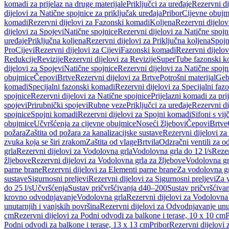
komadi za prijelaz na druge materijale
Priključci za uređaje
Rezervni di
dijelovi za Natične spojnice za priključak uređaja
Pribor
Cijevne obujm
komadi
Rezervni dijelovi za Fazonski komadi
Koljena
Rezervni dijelov
dijelovi za Spojevi
Natične spojnice
Rezervni dijelovi za Natične spojn
uređaje
Priključna koljena
Rezervni dijelovi za Priključna koljena
Spojn
Pro
Cijevi
Rezervni dijelovi za Cijevi
Fazonski komadi
Rezervni dijelo
Redukcije
Revizije
Rezervni dijelovi za Revizije
SuperTube fazonski k
dijelovi za Spojevi
Natične spojnice
Rezervni dijelovi za Natične spojn
obujmice
Čepovi
Brtve
Rezervni dijelovi za Brtve
Potrošni materijal
Geb
komadi
Specijalni fazonski komadi
Rezervni dijelovi za Specijalni fa
spojnice
Rezervni dijelovi za Natične spojnice
Prijelazni komadi za pri
spojevi
Prirubnički spojevi
Rubne veze
Priključci za uređaje
Rezervni di
spojnice
Spojni komadi
Rezervni dijelovi za Spojni komadi
Sifoni s vi
obujmice
Učvršćenja za cijevne obujmice
Noseći žljebovi
Čepovi
Brtve
požara
Zaštita od požara za kanalizacijske sustave
Rezervni dijelovi za
zvuka koja se širi zrakom
Zaštita od vlage
Brtvila
Odzračni ventili za 
grla
Rezervni dijelovi za Vodolovna grla
Vodolovna grla do 12 l/s
Rezer
žljebove
Rezervni dijelovi za Vodolovna grla za žljebove
Vodolovna grl
parne brane
Rezervni dijelovi za Elementi parne brane
Za vodolovna gr
sustave
Sigurnosni preljevi
Rezervni dijelovi za Sigurnosni preljevi
Za v
do 25 l/s
Učvršćenja
Sustav pričvršćivanja d40–200
Sustav pričvršćiv
krovno odvodnjavanje
Vodolovna grla
Rezervni dijelovi za Vodolovna
unutarnjih i vanjskih površina
Rezervni dijelovi za Odvodnjavanje unut
cm
Rezervni dijelovi za Podni odvodi za balkone i terase, 10 x 10 cm
P
Podni odvodi za balkone i terase, 13 x 13 cm
Pribor
Rezervni dijelovi 