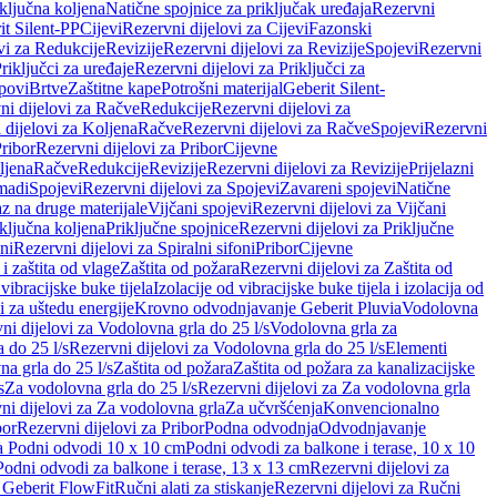
iključna koljena
Natične spojnice za priključak uređaja
Rezervni
it Silent-PP
Cijevi
Rezervni dijelovi za Cijevi
Fazonski
vi za Redukcije
Revizije
Rezervni dijelovi za Revizije
Spojevi
Rezervni
riključci za uređaje
Rezervni dijelovi za Priključci za
povi
Brtve
Zaštitne kape
Potrošni materijal
Geberit Silent-
ni dijelovi za Račve
Redukcije
Rezervni dijelovi za
 dijelovi za Koljena
Račve
Rezervni dijelovi za Račve
Spojevi
Rezervni
ribor
Rezervni dijelovi za Pribor
Cijevne
ljena
Račve
Redukcije
Revizije
Rezervni dijelovi za Revizije
Prijelazni
madi
Spojevi
Rezervni dijelovi za Spojevi
Zavareni spojevi
Natične
az na druge materijale
Vijčani spojevi
Rezervni dijelovi za Vijčani
iključna koljena
Priključne spojnice
Rezervni dijelovi za Priključne
oni
Rezervni dijelovi za Spiralni sifoni
Pribor
Cijevne
i zaštita od vlage
Zaštita od požara
Rezervni dijelovi za Zaštita od
 vibracijske buke tijela
Izolacije od vibracijske buke tijela i izolacija od
i za uštedu energije
Krovno odvodnjavanje Geberit Pluvia
Vodolovna
ni dijelovi za Vodolovna grla do 25 l/s
Vodolovna grla za
 do 25 l/s
Rezervni dijelovi za Vodolovna grla do 25 l/s
Elementi
a grla do 25 l/s
Zaštita od požara
Zaštita od požara za kanalizacijske
s
Za vodolovna grla do 25 l/s
Rezervni dijelovi za Za vodolovna grla
ni dijelovi za Za vodolovna grla
Za učvršćenja
Konvencionalno
bor
Rezervni dijelovi za Pribor
Podna odvodnja
Odvodnjavanje
za Podni odvodi 10 x 10 cm
Podni odvodi za balkone i terase, 10 x 10
Podni odvodi za balkone i terase, 13 x 13 cm
Rezervni dijelovi za
a Geberit FlowFit
Ručni alati za stiskanje
Rezervni dijelovi za Ručni