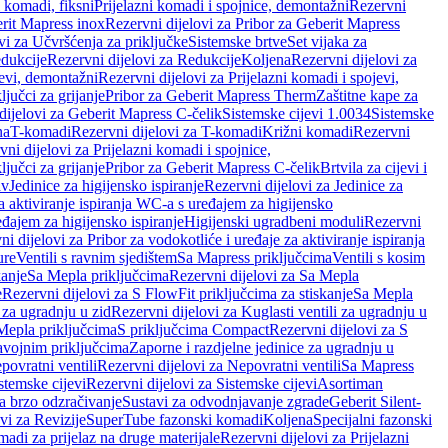
i komadi, fiksni
Prijelazni komadi i spojnice, demontažni
Rezervni
rit Mapress inox
Rezervni dijelovi za Pribor za Geberit Mapress
vi za Učvršćenja za priključke
Sistemske brtve
Set vijaka za
dukcije
Rezervni dijelovi za Redukcije
Koljena
Rezervni dijelovi za
jevi, demontažni
Rezervni dijelovi za Prijelazni komadi i spojevi,
ljučci za grijanje
Pribor za Geberit Mapress Therm
Zaštitne kape za
dijelovi za Geberit Mapress C-čelik
Sistemske cijevi 1.0034
Sistemske
na
T-komadi
Rezervni dijelovi za T-komadi
Križni komadi
Rezervni
ni dijelovi za Prijelazni komadi i spojnice,
ljučci za grijanje
Pribor za Geberit Mapress C-čelik
Brtvila za cijevi i
av
Jedinice za higijensko ispiranje
Rezervni dijelovi za Jedinice za
za aktiviranje ispiranja WC-a s uređajem za higijensko
đajem za higijensko ispiranje
Higijenski ugradbeni moduli
Rezervni
i dijelovi za Pribor za vodokotliće i uređaje za aktiviranje ispiranja
ure
Ventili s ravnim sjedištem
Sa Mapress priključcima
Ventili s kosim
kanje
Sa Mepla priključcima
Rezervni dijelovi za Sa Mepla
e
Rezervni dijelovi za S FlowFit priključcima za stiskanje
Sa Mepla
i za ugradnju u zid
Rezervni dijelovi za Kuglasti ventili za ugradnju u
 Mepla priključcima
S priključcima Compact
Rezervni dijelovi za S
avojnim priključcima
Zaporne i razdjelne jedinice za ugradnju u
povratni ventili
Rezervni dijelovi za Nepovratni ventili
Sa Mapress
stemske cijevi
Rezervni dijelovi za Sistemske cijevi
Asortiman
za brzo odzračivanje
Sustavi za odvodnjavanje zgrade
Geberit Silent-
vi za Revizije
SuperTube fazonski komadi
Koljena
Specijalni fazonski
madi za prijelaz na druge materijale
Rezervni dijelovi za Prijelazni