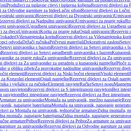
foni
Produžeci za isplavne cijevi i isplavna koljena
Rezervni dijelovi za P
i za Odvodne garniture za bidee
Lučni sifoni
Rezervni dijelovi za Lučni 
ostruki umivaonici
Rezervni dijelovi za Dvostruki umivaonici
Umivaoni
ezervni dijelovi za Nadpultni umivaonici
Umivaonici za pranje ruku
Rez
beni umivaonici
Ugradbeni umivaonici
Rezervni dijelovi za Ugradbeni u
i za djecu
Umivaonici
Korita za pranje ruku
Ostali umivaonici
Rezervni d
Trokaderi
Višenamjenska korita
Rezervni dijelovi za Višenamjenska kori
opci odvoda
Držači ručnika
Pričvrsni materijali
Dekorativni zasloni
Setov
Setovi umivaonika s bazom
Rezervni dijelovi za Setovi umivaonika s 
m
Rezervni dijelovi za Setovi ugradbenih umivaonika s bazom
Kupaonski
vaonike za pranje ruku
Za umivaonike
Rezervni dijelovi za Za umivaon
i dijelovi za Za umivaonike za ugradnju u kupaonski namještaj
Ploče z
ike u obliku zdjele
Za pravokutne nadpultne umivaonike
Rezervni dije
očni elementi
Rezervni dijelovi za Niski bočni elementi
Visoki elementi
i za Konzolni elementi
Ostali namještaj
Rezervni dijelovi za Ostali namje
nika i vješalice za ručnike
Elementi rasvjete
Ručke
Setovi nogu
Magnetne
ranom rasvjetom
Rezervni dijelovi za S integriranom rasvjetom
Bez integr
om rasvjetom
Bez integrirane rasvjete
Rezervni dijelovi za Bez integrirane
 Armature za umivaonike
Montaža na umivaonik, mrežno napajanje
Reze
aonik, napajanje baterijama
Montaža na umivaonik, napajanje generat
jelovi za Montaža na umivaonik, jednoručne armature
Zidna montaža, m
dna montaža, napajanje baterijama
Zidna montaža, napajanje generator
ručne armature
Pribor
Rezervni dijelovi za Pribor
Za armature za umivao
arniture za umivaonike
Rezervni dijelovi za Odvodne garniture za um