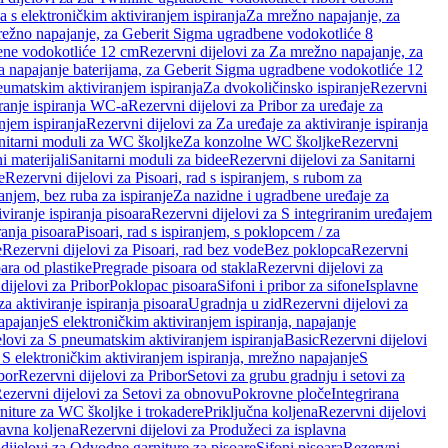
a s elektroničkim aktiviranjem ispiranja
Za mrežno napajanje, za
ežno napajanje, za Geberit Sigma ugradbene vodokotliće 8
ene vodokotliće 12 cm
Rezervni dijelovi za Za mrežno napajanje, za
Za napajanje baterijama, za Geberit Sigma ugradbene vodokotliće 12
neumatskim aktiviranjem ispiranja
Za dvokoličinsko ispiranje
Rezervni
iranje ispiranja WC-a
Rezervni dijelovi za Pribor za uređaje za
njem ispiranja
Rezervni dijelovi za Za uređaje za aktiviranje ispiranja
anitarni moduli za WC školjke
Za konzolne WC školjke
Rezervni
i materijali
Sanitarni moduli za bidee
Rezervni dijelovi za Sanitarni
e
Rezervni dijelovi za Pisoari, rad s ispiranjem, s rubom za
ranjem, bez ruba za ispiranje
Za nazidne i ugradbene uređaje za
viranje ispiranja pisoara
Rezervni dijelovi za S integriranim uređajem
ranja pisoara
Pisoari, rad s ispiranjem, s poklopcem / za
e
Rezervni dijelovi za Pisoari, rad bez vode
Bez poklopca
Rezervni
ara od plastike
Pregrade pisoara od stakla
Rezervni dijelovi za
dijelovi za Pribor
Poklopac pisoara
Sifoni i pribor za sifone
Isplavne
za aktiviranje ispiranja pisoara
Ugradnja u zid
Rezervni dijelovi za
apajanje
S elektroničkim aktiviranjem ispiranja, napajanje
elovi za S pneumatskim aktiviranjem ispiranja
Basic
Rezervni dijelovi
 S elektroničkim aktiviranjem ispiranja, mrežno napajanje
S
bor
Rezervni dijelovi za Pribor
Setovi za grubu gradnju i setovi za
ezervni dijelovi za Setovi za obnovu
Pokrovne ploče
Integrirana
niture za WC školjke i trokadere
Priključna koljena
Rezervni dijelovi
lavna koljena
Rezervni dijelovi za Produžeci za isplavna
dijelovi za Odvodne garniture za pisoare
Sifoni pisoara
Rezervni