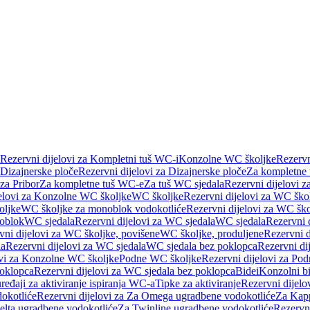
Rezervni dijelovi za Kompletni tuš WC-i
Konzolne WC školjke
Rezervn
Dizajnerske ploče
Rezervni dijelovi za Dizajnerske ploče
Za kompletne
 za Pribor
Za kompletne tuš WC-e
Za tuš WC sjedala
Rezervni dijelovi z
jelovi za Konzolne WC školjke
WC školjke
Rezervni dijelovi za WC ško
oljke
WC školjke za monoblok vodokotliće
Rezervni dijelovi za WC šk
oblok
WC sjedala
Rezervni dijelovi za WC sjedala
WC sjedala
Rezervni 
vni dijelovi za WC školjke, povišene
WC školjke, produljene
Rezervni d
la
Rezervni dijelovi za WC sjedala
WC sjedala bez poklopca
Rezervni di
ovi za Konzolne WC školjke
Podne WC školjke
Rezervni dijelovi za Po
oklopca
Rezervni dijelovi za WC sjedala bez poklopca
Bidei
Konzolni bi
uređaji za aktiviranje ispiranja WC-a
Tipke za aktiviranje
Rezervni dijelov
okotliće
Rezervni dijelovi za Za Omega ugradbene vodokotliće
Za Kapp
Delta ugradbene vodokotliće
Za Twinline ugradbene vodokotliće
Rezervni