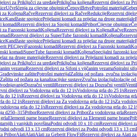
jelovi za Priključci za uređaje
Priključna koljena
Rezervni dijelovi za Pr
ice
Učvršćenja za cijevne obujmice
Čepovi
Brtve
Potrošni materijal
Geber
i za Koljena
Račve
Rezervni dijelovi za Račve
Redukcije
Rezervni dijelo
ice
Kandžaste spojnice
Prijelazni komadi za prijelaz na druge materijale
P
i komadi
Rezervni dijelovi za Spojni komadi
Pribor
Cijevne obujmice
Če
vi za Fazonski komadi
Koljena
Rezervni dijelovi za Koljena
Račve
Rezerv
omadi
Rezervni dijelovi za SuperTube fazonski komadi
Koljena
Rezervni
ice
Kandžaste spojnice
Prijelazni komadi za prijelaz na druge materijale
P
erit PE
Cijevi
Fazonski komadi
Rezervni dijelovi za Fazonski komadi
Ko
zonski komadi
SuperTube fazonski komadi
Koljena
Specijalni fazonski ko
jelaz na druge materijale
Rezervni dijelovi za Prijelazni komadi za prijel
jelovi za Priključci za uređaje
Priključna koljena
Rezervni dijelovi za Pr
jčanim vezama
Rezervni dijelovi za Sifoni s vijčanim vezama
Spiralni sif
Građevinske zaštite
Potrošni materijal
Zaštita od požara, zvučna izolacija 
 Zaštita od požara za kanalizacijske sustave
Zvučna izolacija
Izolacije od
odvodnjavanje
Dozračni ventili
Rezervni dijelovi za Dozračni ventili
Ventil
vni dijelovi za Vodolovna grla do 12 l/s
Vodolovna grla do 25 l/s
Rezerv
a do 12 l/s
Rezervni dijelovi za Vodolovna grla do 12 l/s
Vodolovna grla
la do 12 l/s
Rezervni dijelovi za Za vodolovna grla do 12 l/s
Za vodolovn
odolovna grla do 12 l/s
Rezervni dijelovi za Za vodolovna grla do 12 l/
anja d250–315
Pribor
Rezervni dijelovi za Pribor
Za vodolovna grla
Rezerv
 grla
Elementi parne brane
Rezervni dijelovi za Elementi parne brane
Pri
arnjih i vanjskih površina
Podni odvodi 10 x 10 cm
Rezervni dijelovi 
odni odvodi 13 x 13 cm
Rezervni dijelovi za Podni odvodi 13 x 13 cm
za Pribor
Alati
Alati
Alati za Geberit FlowFit
Rezervni dijelovi za Alati z