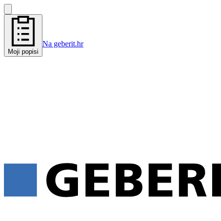
Na geberit.hr
Moji popisi