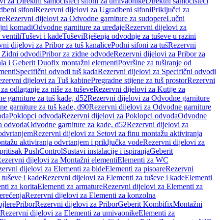
vi za Direktni samočisteći sifoni za umivaonike
Direktni samočisteći
beni sifoni
Rezervni dijelovi za Ugradbeni sifoni
Priključci za
re
Rezervni dijelovi za Odvodne garniture za sudopere
Lučni
ojni komadi
Odvodne garniture za uređaje
Rezervni dijelovi za
 ventili
Tuševi i kade
Tuševi
Rješenja odvodnje za tuševe u razini
ni dijelovi za Pribor za tuš kanalice
Podni sifoni za tuš
Rezervni
a Zidni odvodi
Pribor za zidne odvode
Rezervni dijelovi za Pribor za
ala i Geberit Duofix montažni elementi
Površine za tuširanje od
menti
Specifični odvodi tuš kada
Rezervni dijelovi za Specifični odvodi
zervni dijelovi za Tuš kabine
Pregradne stijene za tuš prostor
Rezervni
 za odlaganje za niše za tuševe
Rezervni dijelovi za Kutije za
 garniture za tuš kade, d52
Rezervni dijelovi za Odvodne garniture
e garniture za tuš kade, d90
Rezervni dijelovi za Odvodne garniture
oda
Poklopci odvoda
Rezervni dijelovi za Poklopci odvoda
Odvodne
ca odvoda
Odvodne garniture za kade, d52
Rezervni dijelovi za
 odvrtanjem
Rezervni dijelovi za Setovi za finu montažu aktiviranja
ntažu aktiviranja odvrtanjem i priključka vode
Rezervni dijelovi za
 pritisak PushControl
Sustavi instalacije i ispiranja
Geberit
ezervni dijelovi za Montažni elementi
Elementi za WC
ervni dijelovi za Elementi za bide
Elementi za pisoare
Rezervni
 tuševe i kade
Rezervni dijelovi za Elementi za tuševe i kade
Elementi
nti za korita
Elementi za armature
Rezervni dijelovi za Elementi za
erećenja
Rezervni dijelovi za Elementi za konzolna
ojlere
Pribor
Rezervni dijelovi za Pribor
Geberit Kombifix
Montažni
Rezervni dijelovi za Elementi za umivaonike
Elementi za