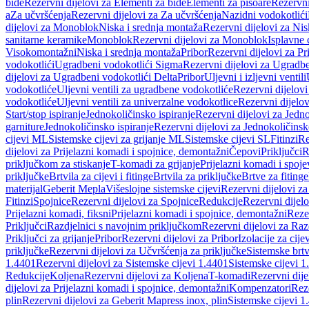
bide
Rezervni dijelovi za Elementi za bide
Elementi za pisoare
Rezervni
a
Za učvršćenja
Rezervni dijelovi za Za učvršćenja
Nazidni vodokotlići
dijelovi za Monoblok
Niska i srednja montaža
Rezervni dijelovi za Nis
sanitarne keramike
Monoblok
Rezervni dijelovi za Monoblok
Isplavne 
Visokomontažni
Niska i srednja montaža
Pribor
Rezervni dijelovi za Pr
vodokotlići
Ugradbeni vodokotlići Sigma
Rezervni dijelovi za Ugradb
dijelovi za Ugradbeni vodokotlići Delta
Pribor
Uljevni i izljevni ventili
vodokotliće
Uljevni ventili za ugradbene vodokotliće
Rezervni dijelovi
vodokotliće
Uljevni ventili za univerzalne vodokotlice
Rezervni dijelov
Start/stop ispiranje
Jednokoličinsko ispiranje
Rezervni dijelovi za Jedno
garniture
Jednokoličinsko ispiranje
Rezervni dijelovi za Jednokoličinsk
cijevi ML
Sistemske cijevi za grijanje ML
Sistemske cijevi SL
Fitinzi
Re
dijelovi za Prijelazni komadi i spojnice, demontažni
Čepovi
Priključci
R
priključkom za stiskanje
T-komadi za grijanje
Prijelazni komadi i spoje
priključke
Brtvila za cijevi i fitinge
Brtvila za priključke
Brtve za fitinge
materijal
Geberit Mepla
Višeslojne sistemske cijevi
Rezervni dijelovi za
Fitinzi
Spojnice
Rezervni dijelovi za Spojnice
Redukcije
Rezervni dijel
Prijelazni komadi, fiksni
Prijelazni komadi i spojnice, demontažni
Rezer
Priključci
Razdjelnici s navojnim priključkom
Rezervni dijelovi za Raz
Priključci za grijanje
Pribor
Rezervni dijelovi za Pribor
Izolacije za cijev
priključke
Rezervni dijelovi za Učvršćenja za priključke
Sistemske brt
1.4401
Rezervni dijelovi za Sistemske cijevi 1.4401
Sistemske cijevi 1
Redukcije
Koljena
Rezervni dijelovi za Koljena
T-komadi
Rezervni dij
dijelovi za Prijelazni komadi i spojnice, demontažni
Kompenzatori
Rez
plin
Rezervni dijelovi za Geberit Mapress inox, plin
Sistemske cijevi 1