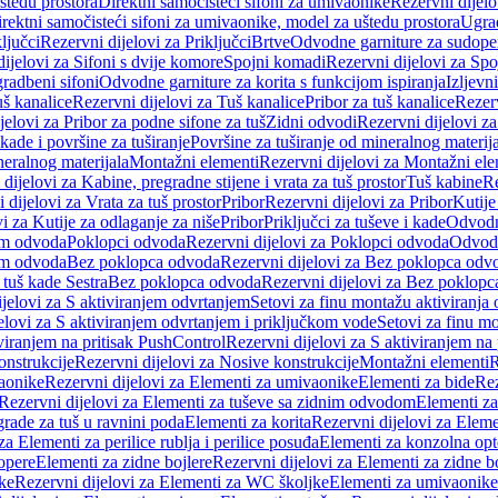
štedu prostora
Direktni samočisteći sifoni za umivaonike
Rezervni dijelo
irektni samočisteći sifoni za umivaonike, model za uštedu prostora
Ugrad
ljučci
Rezervni dijelovi za Priključci
Brtve
Odvodne garniture za sudope
ijelovi za Sifoni s dvije komore
Spojni komadi
Rezervni dijelovi za Sp
radbeni sifoni
Odvodne garniture za korita s funkcijom ispiranja
Izljevni
š kanalice
Rezervni dijelovi za Tuš kanalice
Pribor za tuš kanalice
Rezerv
jelovi za Pribor za podne sifone za tuš
Zidni odvodi
Rezervni dijelovi z
kade i površine za tuširanje
Površine za tuširanje od mineralnog materij
neralnog materijala
Montažni elementi
Rezervni dijelovi za Montažni ele
dijelovi za Kabine, pregradne stijene i vrata za tuš prostor
Tuš kabine
Re
 dijelovi za Vrata za tuš prostor
Pribor
Rezervni dijelovi za Pribor
Kutije
i za Kutije za odlaganje za niše
Pribor
Priključci za tuševe i kade
Odvodne
em odvoda
Poklopci odvoda
Rezervni dijelovi za Poklopci odvoda
Odvodn
em odvoda
Bez poklopca odvoda
Rezervni dijelovi za Bez poklopca odv
 tuš kade Sestra
Bez poklopca odvoda
Rezervni dijelovi za Bez poklop
jelovi za S aktiviranjem odvrtanjem
Setovi za finu montažu aktiviranja
elovi za S aktiviranjem odvrtanjem i priključkom vode
Setovi za finu mo
viranjem na pritisak PushControl
Rezervni dijelovi za S aktiviranjem na
onstrukcije
Rezervni dijelovi za Nosive konstrukcije
Montažni elementi
R
aonike
Rezervni dijelovi za Elementi za umivaonike
Elementi za bide
Rez
Rezervni dijelovi za Elementi za tuševe sa zidnim odvodom
Elementi za
grade za tuš u ravnini poda
Elementi za korita
Rezervni dijelovi za Eleme
za Elementi za perilice rublja i perilice posuđa
Elementi za konzolna opt
opere
Elementi za zidne bojlere
Rezervni dijelovi za Elementi za zidne b
ke
Rezervni dijelovi za Elementi za WC školjke
Elementi za umivaonike