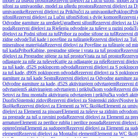
model za uštedu prostora
Rezervni dijelovi za Lučni sifoni, model za u
sifoni za umivaonike, model za uštedu prostora
Rezervni dijelovi za D
umivaonike
Rezervni dijelovi za Priključci za umivaonike
Poklopci
Prik
sifoni
Rezervni dijelovi za Lučni sifoni
Sifoni s dvije komore
Rezervni d
Odvodne garniture za uređaje
Ugradbeni sifoni
Rezervni dijelovi za Ug
poda
Rezervni dijelovi za Rješenja odvodnje za tuševe u razini poda
Tu
dijelovi za Podni sifoni za tuš
Pribor za podne sifone za tuš
Rezervni di
zidne odvode
Tuš kade i površine za tuširanje
Rezervni dijelovi za Tuš 
mineralnog materijala
Rezervni dijelovi za Površine za tuširanje od mi
tuš kada
Pribor
Kabine, pregradne stijene i vrata za tuš prostor
Rezervni 
dijelovi za Pregradne stijene za tuš prostor
Vrata za tuš prostor
Rezervni
odlaganje za niše za tuševe
Kutije za odlaganje za niše
Rezervni dijelov
za tuš kade, d52
S poklopcem odvoda
Rezervni dijelovi za S poklopc
za tuš kade, d90
S poklopcem odvoda
Rezervni dijelovi za S poklopc
garniture za tuš kade Sestra
Rezervni dijelovi za Odvodne garniture za
Odvodne garniture za kade, d52
S aktiviranjem odvrtanjem
Rezervni di
odvrtanjem
S aktiviranjem odvrtanjem i priključkom vode
Rezervni dij
Setovi za finu montažu aktiviranja odvrtanjem i priključka vode
S akti
Duofix
Sistemski zidovi
Rezervni dijelovi za Sistemski zidovi
Nosive k
školjke
Rezervni dijelovi za Elementi za WC školjke
Elementi za umiv
dijelovi za Elementi za pisoare
Elementi za tuševe sa zidnim odvodom
za pregrade za tuš u ravnini poda
Rezervni dijelovi za Elementi za pre
armature
Elementi za perilice rublja i perilice posuđa
Rezervni dijelovi 
opterećenja
Elementi za sudopere
Rezervni dijelovi za Elementi za sud
elementi
Rezervni dijelovi za Montažni elementi
Elementi za WC školj