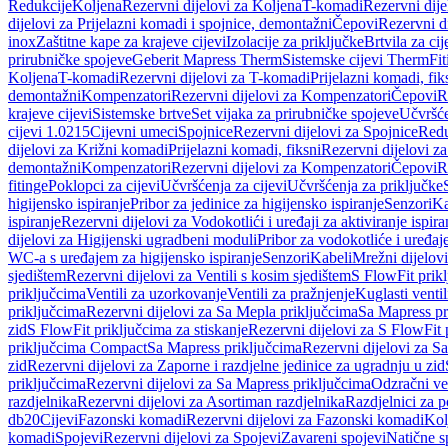
Redukcije
Koljena
Rezervni dijelovi za Koljena
T-komadi
Rezervni dij
dijelovi za Prijelazni komadi i spojnice, demontažni
Čepovi
Rezervni d
inox
Zaštitne kape za krajeve cijevi
Izolacije za priključke
Brtvila za cije
prirubničke spojeve
Geberit Mapress Therm
Sistemske cijevi Therm
Fit
Koljena
T-komadi
Rezervni dijelovi za T-komadi
Prijelazni komadi, fik
demontažni
Kompenzatori
Rezervni dijelovi za Kompenzatori
Čepovi
R
krajeve cijevi
Sistemske brtve
Set vijaka za prirubničke spojeve
Učvršće
cijevi 1.0215
Cijevni umeci
Spojnice
Rezervni dijelovi za Spojnice
Redu
dijelovi za Križni komadi
Prijelazni komadi, fiksni
Rezervni dijelovi za
demontažni
Kompenzatori
Rezervni dijelovi za Kompenzatori
Čepovi
R
fitinge
Poklopci za cijevi
Učvršćenja za cijevi
Učvršćenja za priključke
higijensko ispiranje
Pribor za jedinice za higijensko ispiranje
Senzori
Ka
ispiranje
Rezervni dijelovi za Vodokotlići i uređaji za aktiviranje ispi
dijelovi za Higijenski ugradbeni moduli
Pribor za vodokotliće i uređaj
WC-a s uređajem za higijensko ispiranje
Senzori
Kabeli
Mrežni dijelovi
sjedištem
Rezervni dijelovi za Ventili s kosim sjedištem
S FlowFit prikl
priključcima
Ventili za uzorkovanje
Ventili za pražnjenje
Kuglasti ventil
priključcima
Rezervni dijelovi za Sa Mepla priključcima
Sa Mapress pr
zid
S FlowFit priključcima za stiskanje
Rezervni dijelovi za S FlowFit 
priključcima Compact
Sa Mapress priključcima
Rezervni dijelovi za S
zid
Rezervni dijelovi za Zaporne i razdjelne jedinice za ugradnju u zid
priključcima
Rezervni dijelovi za Sa Mapress priključcima
Odzračni ven
razdjelnika
Rezervni dijelovi za Asortiman razdjelnika
Razdjelnici za p
db20
Cijevi
Fazonski komadi
Rezervni dijelovi za Fazonski komadi
Kol
komadi
Spojevi
Rezervni dijelovi za Spojevi
Zavareni spojevi
Natične s