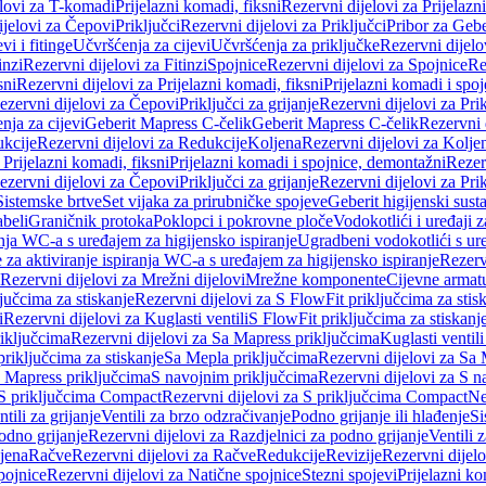
elovi za T-komadi
Prijelazni komadi, fiksni
Rezervni dijelovi za Prijelazn
ijelovi za Čepovi
Priključci
Rezervni dijelovi za Priključci
Pribor za Gebe
vi i fitinge
Učvršćenja za cijevi
Učvršćenja za priključke
Rezervni dijelo
inzi
Rezervni dijelovi za Fitinzi
Spojnice
Rezervni dijelovi za Spojnice
Re
sni
Rezervni dijelovi za Prijelazni komadi, fiksni
Prijelazni komadi i spo
ezervni dijelovi za Čepovi
Priključci za grijanje
Rezervni dijelovi za Prik
nja za cijevi
Geberit Mapress C-čelik
Geberit Mapress C-čelik
Rezervni 
kcije
Rezervni dijelovi za Redukcije
Koljena
Rezervni dijelovi za Kolje
 Prijelazni komadi, fiksni
Prijelazni komadi i spojnice, demontažni
Rezerv
ezervni dijelovi za Čepovi
Priključci za grijanje
Rezervni dijelovi za Prik
Sistemske brtve
Set vijaka za prirubničke spojeve
Geberit higijenski sust
beli
Graničnik protoka
Poklopci i pokrovne ploče
Vodokotlići i uređaji 
ranja WC-a s uređajem za higijensko ispiranje
Ugradbeni vodokotlići s ure
e za aktiviranje ispiranja WC-a s uređajem za higijensko ispiranje
Rezervn
Rezervni dijelovi za Mrežni dijelovi
Mrežne komponente
Cijevne armat
jučcima za stiskanje
Rezervni dijelovi za S FlowFit priključcima za stis
i
Rezervni dijelovi za Kuglasti ventili
S FlowFit priključcima za stiskanj
iključcima
Rezervni dijelovi za Sa Mapress priključcima
Kuglasti ventil
priključcima za stiskanje
Sa Mepla priključcima
Rezervni dijelovi za Sa
a Mapress priključcima
S navojnim priključcima
Rezervni dijelovi za S n
S priključcima Compact
Rezervni dijelovi za S priključcima Compact
Ne
tili za grijanje
Ventili za brzo odzračivanje
Podno grijanje ili hlađenje
Si
odno grijanje
Rezervni dijelovi za Razdjelnici za podno grijanje
Ventili 
jena
Račve
Rezervni dijelovi za Račve
Redukcije
Revizije
Rezervni dijelo
pojnice
Rezervni dijelovi za Natične spojnice
Stezni spojevi
Prijelazni ko