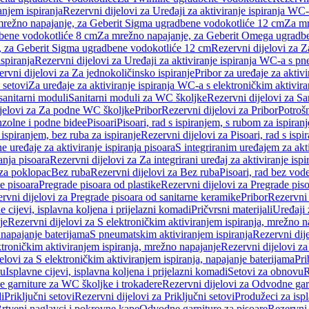
anjem ispiranja
Rezervni dijelovi za Uređaji za aktiviranje ispiranja WC-
 mrežno napajanje, za Geberit Sigma ugradbene vodokotliće 12 cm
Za mr
dbene vodokotliće 8 cm
Za mrežno napajanje, za Geberit Omega ugradb
a, za Geberit Sigma ugradbene vodokotliće 12 cm
Rezervni dijelovi za 
spiranja
Rezervni dijelovi za Uređaji za aktiviranje ispiranja WC-a s p
rvni dijelovi za Za jednokoličinsko ispiranje
Pribor za uređaje za aktiv
 setovi
Za uređaje za aktiviranje ispiranja WC-a s elektroničkim aktivira
sanitarni moduli
Sanitarni moduli za WC školjke
Rezervni dijelovi za S
jelovi za Za podne WC školjke
Pribor
Rezervni dijelovi za Pribor
Potrošn
nzolne i podne bidee
Pisoari
Pisoari, rad s ispiranjem, s rubom za ispiranj
s ispiranjem, bez ruba za ispiranje
Rezervni dijelovi za Pisoari, rad s ispi
 uređaje za aktiviranje ispiranja pisoara
S integriranim uređajem za akti
ranja pisoara
Rezervni dijelovi za Za integrirani uređaj za aktiviranje ispi
 za poklopac
Bez ruba
Rezervni dijelovi za Bez ruba
Pisoari, rad bez vod
e pisoara
Pregrade pisoara od plastike
Rezervni dijelovi za Pregrade piso
rvni dijelovi za Pregrade pisoara od sanitarne keramike
Pribor
Rezervni 
e cijevi, isplavna koljena i prijelazni komadi
Pričvrsni materijali
Uređaji 
je
Rezervni dijelovi za S elektroničkim aktiviranjem ispiranja, mrežno n
 napajanje baterijama
S pneumatskim aktiviranjem ispiranja
Rezervni dij
ktroničkim aktiviranjem ispiranja, mrežno napajanje
Rezervni dijelovi za
elovi za S elektroničkim aktiviranjem ispiranja, napajanje baterijama
Pri
du
Isplavne cijevi, isplavna koljena i prijelazni komadi
Setovi za obnovu
R
 garniture za WC školjke i trokadere
Rezervni dijelovi za Odvodne gar
i
Priključni setovi
Rezervni dijelovi za Priključni setovi
Produžeci za isp
rtveni naglavci i pokrovne kape
Odvodne garniture za pisoare
Rezervni 