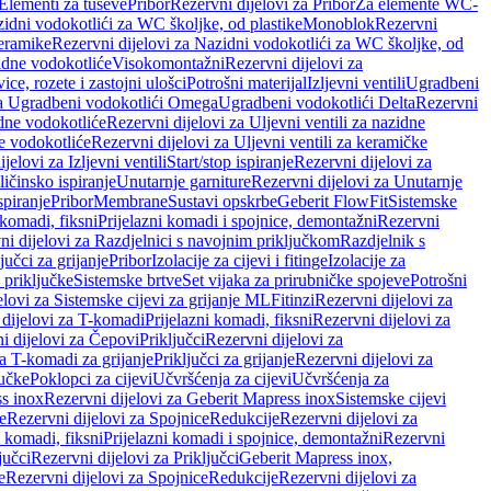
 Elementi za tuševe
Pribor
Rezervni dijelovi za Pribor
Za elemente WC-
zidni vodokotlići za WC školjke, od plastike
Monoblok
Rezervni
keramike
Rezervni dijelovi za Nazidni vodokotlići za WC školjke, od
zidne vodokotliće
Visokomontažni
Rezervni dijelovi za
ce, rozete i zastojni ulošci
Potrošni materijal
Izljevni ventili
Ugradbeni
za Ugradbeni vodokotlići Omega
Ugradbeni vodokotlići Delta
Rezervni
idne vodokotliće
Rezervni dijelovi za Uljevni ventili za nazidne
ke vodokotliće
Rezervni dijelovi za Uljevni ventili za keramičke
jelovi za Izljevni ventili
Start/stop ispiranje
Rezervni dijelovi za
ičinsko ispiranje
Unutarnje garniture
Rezervni dijelovi za Unutarnje
spiranje
Pribor
Membrane
Sustavi opskrbe
Geberit FlowFit
Sistemske
 komadi, fiksni
Prijelazni komadi i spojnice, demontažni
Rezervni
ni dijelovi za Razdjelnici s navojnim priključkom
Razdjelnik s
jučci za grijanje
Pribor
Izolacije za cijevi i fitinge
Izolacije za
 priključke
Sistemske brtve
Set vijaka za prirubničke spojeve
Potrošni
elovi za Sistemske cijevi za grijanje ML
Fitinzi
Rezervni dijelovi za
 dijelovi za T-komadi
Prijelazni komadi, fiksni
Rezervni dijelovi za
i dijelovi za Čepovi
Priključci
Rezervni dijelovi za
za T-komadi za grijanje
Priključci za grijanje
Rezervni dijelovi za
jučke
Poklopci za cijevi
Učvršćenja za cijevi
Učvršćenja za
s inox
Rezervni dijelovi za Geberit Mapress inox
Sistemske cijevi
e
Rezervni dijelovi za Spojnice
Redukcije
Rezervni dijelovi za
i komadi, fiksni
Prijelazni komadi i spojnice, demontažni
Rezervni
jučci
Rezervni dijelovi za Priključci
Geberit Mapress inox,
e
Rezervni dijelovi za Spojnice
Redukcije
Rezervni dijelovi za