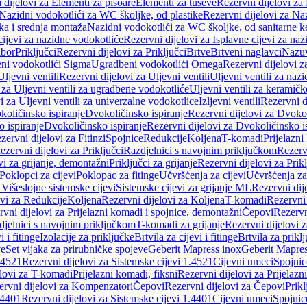
 dijelovi za Elementi za pisoare
Elementi za tuševe
Rezervni dijelovi za
Nazidni vodokotlići za WC školjke, od plastike
Rezervni dijelovi za Na
ka i srednja montaža
Nazidni vodokotlići za WC školjke, od sanitarne 
cijevi za nazidne vodokotliće
Rezervni dijelovi za Isplavne cijevi za na
ibor
Priključci
Rezervni dijelovi za Priključci
Brtve
Brtveni naglavci
Nazuvi
eni vodokotlići Sigma
Ugradbeni vodokotlići Omega
Rezervni dijelovi 
Uljevni ventili
Rezervni dijelovi za Uljevni ventili
Uljevni ventili za naz
 za Uljevni ventili za ugradbene vodokotliće
Uljevni ventili za keramič
i za Uljevni ventili za univerzalne vodokotlice
Izljevni ventili
Rezervni di
količinsko ispiranje
Dvokoličinsko ispiranje
Rezervni dijelovi za Dvokol
o ispiranje
Dvokoličinsko ispiranje
Rezervni dijelovi za Dvokoličinsko i
zervni dijelovi za Fitinzi
Spojnice
Redukcije
Koljena
T-komadi
Prijelazni
ezervni dijelovi za Priključci
Razdjelnici s navojnim priključkom
Rezerv
vi za grijanje, demontažni
Priključci za grijanje
Rezervni dijelovi za Prikl
Poklopci za cijevi
Poklopac za fitinge
Učvršćenja za cijevi
Učvršćenja za
 Višeslojne sistemske cijevi
Sistemske cijevi za grijanje ML
Rezervni dij
ovi za Redukcije
Koljena
Rezervni dijelovi za Koljena
T-komadi
Rezervni
vni dijelovi za Prijelazni komadi i spojnice, demontažni
Čepovi
Rezervn
djelnici s navojnim priključkom
T-komadi za grijanje
Rezervni dijelovi 
i i fitinge
Izolacije za priključke
Brtvila za cijevi i fitinge
Brtvila za prikl
ve
Set vijaka za prirubničke spojeve
Geberit Mapress inox
Geberit Mapres
.4521
Rezervni dijelovi za Sistemske cijevi 1.4521
Cijevni umeci
Spojnic
elovi za T-komadi
Prijelazni komadi, fiksni
Rezervni dijelovi za Prijelazn
ervni dijelovi za Kompenzatori
Čepovi
Rezervni dijelovi za Čepovi
Prikl
.4401
Rezervni dijelovi za Sistemske cijevi 1.4401
Cijevni umeci
Spojnic