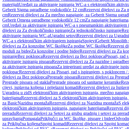
materijali
Uređaji za aktiviranje ispiranja WC-a s elektroničkim aktivir
Geberit Sigma ugradbene vodokotliće 12 cm
Rezervni dijelovi za Za
cm
Rezervni dijelovi za Za mrežno napajanje, za Geberit Sigma ugra
Geberit Omega ugradbene vodokotliće 12 cm
Za napajanje baterijam
cm
Uređaji za aktiviranje ispiranja WC-a s pneumatskim aktiviranjem i
dijelovi za Za dvokoličinsko ispiranje
Za jednokoličinsko ispiranje
Reze
aktiviranje ispiranja WC-a
Ugradni setovi
Rezervni dijelovi za Ugradni
WC-a s elektroničkim aktiviranjem ispiranja
Spojevi
Geberit Monolith 
dijelovi za Za konzolne WC školjke
Za podne WC školjke
Rezervni di
moduli za bidee
Za konzolne i podne bidee
Rezervni dijelovi za Za ko
ispiranje
Bez poklopca
Rezervni dijelovi za Bez poklopca
Pisoari, rad 
aktiviranje ispiranja pisoara
Rezervni dijelovi za Za nazidne i ugradbene
za aktiviranje ispiranja pisoara
Za integrirani uređaj za aktiviranje ispi
poklopac
Rezervni dijelovi za Pisoari, rad s ispiranjem, s poklopcem /
dijelovi za Bez poklopca
Pregrade pisoara
Rezervni dijelovi za Pregrad
Pregrade pisoara od stakla
Pregrade pisoara od sanitarne keramike
Reze
cijevi, isplavna koljena i prijelazni komadi
Rezervni dijelovi za Isplavn
Ugradnja u zid
S elektroničkim aktiviranjem ispiranja, mrežno napajan
baterijama
Rezervni dijelovi za S elektroničkim aktiviranjem ispiranja,
za Basic
Nazidna montaža
Rezervni dijelovi za Nazidna montaža
S ele
elektroničkim aktiviranjem ispiranja, napajanje baterijama
Rezervni dij
preradu
Rezervni dijelovi za Setovi za grubu gradnju i setovi za prera
upravljanja
Pomagala
Priključci za WC školjke, pisoare i bidee
Odvodne
za Priključna koljena
Spojni komadi
Rezervni dijelovi za Spojni komad
koljena
Priključci od PVC-a
Rezervni dijelovi za Priključci od PVC-a
B