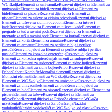
WC školjke
Elementi za umivaonike
Rezervni dijelovi za Elementi za
umivaonike
Elementi za bide
Rezervni dijelovi za Elementi za
bide
Elementi za pisoare
Rezervni dijelovi za Elementi za
pisoare
Elementi za tuševe sa zidnim odvodom
Rezervni dijelovi za
Elementi za tuševe sa zidnim odvodom
Elementi za tuševe i
kade
Rezervni dijelovi za Elementi za tuševe i kade
Elementi za
pregrade za tuš u ravnini poda
Rezervni dijelovi za Elementi za
pregrade za tuš u ravnini poda
Elementi za korita
Rezervni dijelovi za
Elementi za korita
Elementi za armature
Rezervni dijelovi za
Elementi za armature
Elementi za perilice rublja i perilice
posuđa
Rezervni dijelovi za Elementi za perilice rublja i perilice
posuđa
Elementi za konzolna opterećenja
Rezervni dijelovi za
Elementi za konzolna opterećenja
Elementi za sudopere
Rezervni
dijelovi za Elementi za sudopere
Elementi za zidne bojlere
Rezervni
dijelovi za Elementi za zidne bojlere
Pribor
Rezervni dijelovi za
Pribor
Geberit Kombifix
Montažni elementi
Rezervni dijelovi za
Montažni elementi
Elementi za WC školjke
Rezervni dijelovi za
Elementi za WC školjke
Elementi za umivaonike
Rezervni dijelovi za
Elementi za umivaonike
Elementi za bide
Rezervni dijelovi za
Elementi za bide
Elementi za pisoare
Rezervni dijelovi za Elementi za
pisoare
Elementi za tuševe
Rezervni dijelovi za Elementi za
tuševe
Pribor
Rezervni dijelovi za Pribor
Za elemente WC-a
Za
učvršćenja
Rezervni dijelovi za Za učvršćenja
Nazidni
vodokotlići
Nazidni vodokotlići za WC školjke, od plastike
Rezervni