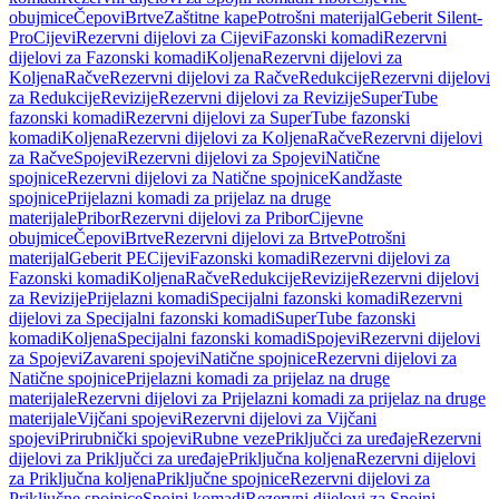
obujmice
Čepovi
Brtve
Zaštitne kape
Potrošni materijal
Geberit Silent-
Pro
Cijevi
Rezervni dijelovi za Cijevi
Fazonski komadi
Rezervni
dijelovi za Fazonski komadi
Koljena
Rezervni dijelovi za
Koljena
Račve
Rezervni dijelovi za Račve
Redukcije
Rezervni dijelovi
za Redukcije
Revizije
Rezervni dijelovi za Revizije
SuperTube
fazonski komadi
Rezervni dijelovi za SuperTube fazonski
komadi
Koljena
Rezervni dijelovi za Koljena
Račve
Rezervni dijelovi
za Račve
Spojevi
Rezervni dijelovi za Spojevi
Natične
spojnice
Rezervni dijelovi za Natične spojnice
Kandžaste
spojnice
Prijelazni komadi za prijelaz na druge
materijale
Pribor
Rezervni dijelovi za Pribor
Cijevne
obujmice
Čepovi
Brtve
Rezervni dijelovi za Brtve
Potrošni
materijal
Geberit PE
Cijevi
Fazonski komadi
Rezervni dijelovi za
Fazonski komadi
Koljena
Račve
Redukcije
Revizije
Rezervni dijelovi
za Revizije
Prijelazni komadi
Specijalni fazonski komadi
Rezervni
dijelovi za Specijalni fazonski komadi
SuperTube fazonski
komadi
Koljena
Specijalni fazonski komadi
Spojevi
Rezervni dijelovi
za Spojevi
Zavareni spojevi
Natične spojnice
Rezervni dijelovi za
Natične spojnice
Prijelazni komadi za prijelaz na druge
materijale
Rezervni dijelovi za Prijelazni komadi za prijelaz na druge
materijale
Vijčani spojevi
Rezervni dijelovi za Vijčani
spojevi
Prirubnički spojevi
Rubne veze
Priključci za uređaje
Rezervni
dijelovi za Priključci za uređaje
Priključna koljena
Rezervni dijelovi
za Priključna koljena
Priključne spojnice
Rezervni dijelovi za
Priključne spojnice
Spojni komadi
Rezervni dijelovi za Spojni