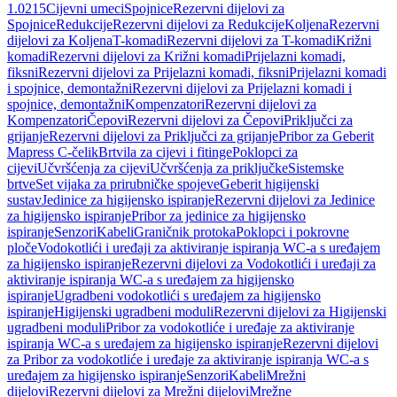
1.0215
Cijevni umeci
Spojnice
Rezervni dijelovi za
Spojnice
Redukcije
Rezervni dijelovi za Redukcije
Koljena
Rezervni
dijelovi za Koljena
T-komadi
Rezervni dijelovi za T-komadi
Križni
komadi
Rezervni dijelovi za Križni komadi
Prijelazni komadi,
fiksni
Rezervni dijelovi za Prijelazni komadi, fiksni
Prijelazni komadi
i spojnice, demontažni
Rezervni dijelovi za Prijelazni komadi i
spojnice, demontažni
Kompenzatori
Rezervni dijelovi za
Kompenzatori
Čepovi
Rezervni dijelovi za Čepovi
Priključci za
grijanje
Rezervni dijelovi za Priključci za grijanje
Pribor za Geberit
Mapress C-čelik
Brtvila za cijevi i fitinge
Poklopci za
cijevi
Učvršćenja za cijevi
Učvršćenja za priključke
Sistemske
brtve
Set vijaka za prirubničke spojeve
Geberit higijenski
sustav
Jedinice za higijensko ispiranje
Rezervni dijelovi za Jedinice
za higijensko ispiranje
Pribor za jedinice za higijensko
ispiranje
Senzori
Kabeli
Graničnik protoka
Poklopci i pokrovne
ploče
Vodokotlići i uređaji za aktiviranje ispiranja WC-a s uređajem
za higijensko ispiranje
Rezervni dijelovi za Vodokotlići i uređaji za
aktiviranje ispiranja WC-a s uređajem za higijensko
ispiranje
Ugradbeni vodokotlići s uređajem za higijensko
ispiranje
Higijenski ugradbeni moduli
Rezervni dijelovi za Higijenski
ugradbeni moduli
Pribor za vodokotliće i uređaje za aktiviranje
ispiranja WC-a s uređajem za higijensko ispiranje
Rezervni dijelovi
za Pribor za vodokotliće i uređaje za aktiviranje ispiranja WC-a s
uređajem za higijensko ispiranje
Senzori
Kabeli
Mrežni
dijelovi
Rezervni dijelovi za Mrežni dijelovi
Mrežne