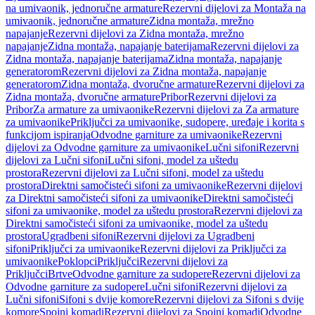
na umivaonik, jednoručne armature
Rezervni dijelovi za Montaža na
umivaonik, jednoručne armature
Zidna montaža, mrežno
napajanje
Rezervni dijelovi za Zidna montaža, mrežno
napajanje
Zidna montaža, napajanje baterijama
Rezervni dijelovi za
Zidna montaža, napajanje baterijama
Zidna montaža, napajanje
generatorom
Rezervni dijelovi za Zidna montaža, napajanje
generatorom
Zidna montaža, dvoručne armature
Rezervni dijelovi za
Zidna montaža, dvoručne armature
Pribor
Rezervni dijelovi za
Pribor
Za armature za umivaonike
Rezervni dijelovi za Za armature
za umivaonike
Priključci za umivaonike, sudopere, uređaje i korita s
funkcijom ispiranja
Odvodne garniture za umivaonike
Rezervni
dijelovi za Odvodne garniture za umivaonike
Lučni sifoni
Rezervni
dijelovi za Lučni sifoni
Lučni sifoni, model za uštedu
prostora
Rezervni dijelovi za Lučni sifoni, model za uštedu
prostora
Direktni samočisteći sifoni za umivaonike
Rezervni dijelovi
za Direktni samočisteći sifoni za umivaonike
Direktni samočisteći
sifoni za umivaonike, model za uštedu prostora
Rezervni dijelovi za
Direktni samočisteći sifoni za umivaonike, model za uštedu
prostora
Ugradbeni sifoni
Rezervni dijelovi za Ugradbeni
sifoni
Priključci za umivaonike
Rezervni dijelovi za Priključci za
umivaonike
Poklopci
Priključci
Rezervni dijelovi za
Priključci
Brtve
Odvodne garniture za sudopere
Rezervni dijelovi za
Odvodne garniture za sudopere
Lučni sifoni
Rezervni dijelovi za
Lučni sifoni
Sifoni s dvije komore
Rezervni dijelovi za Sifoni s dvije
komore
Spojni komadi
Rezervni dijelovi za Spojni komadi
Odvodne