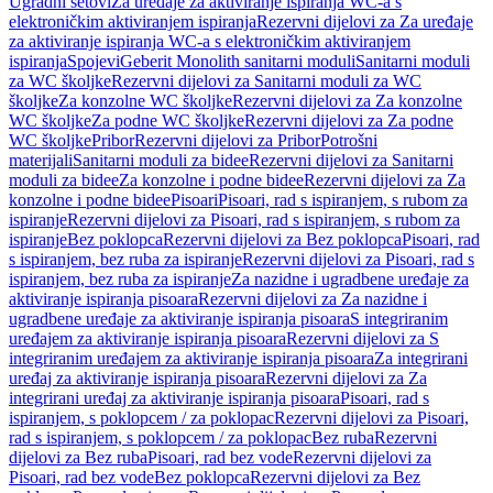
Ugradni setovi
Za uređaje za aktiviranje ispiranja WC-a s
elektroničkim aktiviranjem ispiranja
Rezervni dijelovi za Za uređaje
za aktiviranje ispiranja WC-a s elektroničkim aktiviranjem
ispiranja
Spojevi
Geberit Monolith sanitarni moduli
Sanitarni moduli
za WC školjke
Rezervni dijelovi za Sanitarni moduli za WC
školjke
Za konzolne WC školjke
Rezervni dijelovi za Za konzolne
WC školjke
Za podne WC školjke
Rezervni dijelovi za Za podne
WC školjke
Pribor
Rezervni dijelovi za Pribor
Potrošni
materijali
Sanitarni moduli za bidee
Rezervni dijelovi za Sanitarni
moduli za bidee
Za konzolne i podne bidee
Rezervni dijelovi za Za
konzolne i podne bidee
Pisoari
Pisoari, rad s ispiranjem, s rubom za
ispiranje
Rezervni dijelovi za Pisoari, rad s ispiranjem, s rubom za
ispiranje
Bez poklopca
Rezervni dijelovi za Bez poklopca
Pisoari, rad
s ispiranjem, bez ruba za ispiranje
Rezervni dijelovi za Pisoari, rad s
ispiranjem, bez ruba za ispiranje
Za nazidne i ugradbene uređaje za
aktiviranje ispiranja pisoara
Rezervni dijelovi za Za nazidne i
ugradbene uređaje za aktiviranje ispiranja pisoara
S integriranim
uređajem za aktiviranje ispiranja pisoara
Rezervni dijelovi za S
integriranim uređajem za aktiviranje ispiranja pisoara
Za integrirani
uređaj za aktiviranje ispiranja pisoara
Rezervni dijelovi za Za
integrirani uređaj za aktiviranje ispiranja pisoara
Pisoari, rad s
ispiranjem, s poklopcem / za poklopac
Rezervni dijelovi za Pisoari,
rad s ispiranjem, s poklopcem / za poklopac
Bez ruba
Rezervni
dijelovi za Bez ruba
Pisoari, rad bez vode
Rezervni dijelovi za
Pisoari, rad bez vode
Bez poklopca
Rezervni dijelovi za Bez