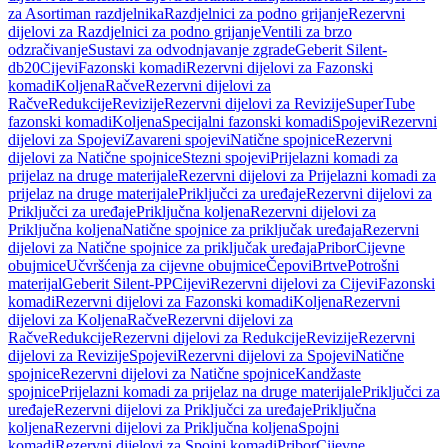
za Asortiman razdjelnika
Razdjelnici za podno grijanje
Rezervni
dijelovi za Razdjelnici za podno grijanje
Ventili za brzo
odzračivanje
Sustavi za odvodnjavanje zgrade
Geberit Silent-
db20
Cijevi
Fazonski komadi
Rezervni dijelovi za Fazonski
komadi
Koljena
Račve
Rezervni dijelovi za
Račve
Redukcije
Revizije
Rezervni dijelovi za Revizije
SuperTube
fazonski komadi
Koljena
Specijalni fazonski komadi
Spojevi
Rezervni
dijelovi za Spojevi
Zavareni spojevi
Natične spojnice
Rezervni
dijelovi za Natične spojnice
Stezni spojevi
Prijelazni komadi za
prijelaz na druge materijale
Rezervni dijelovi za Prijelazni komadi za
prijelaz na druge materijale
Priključci za uređaje
Rezervni dijelovi za
Priključci za uređaje
Priključna koljena
Rezervni dijelovi za
Priključna koljena
Natične spojnice za priključak uređaja
Rezervni
dijelovi za Natične spojnice za priključak uređaja
Pribor
Cijevne
obujmice
Učvršćenja za cijevne obujmice
Čepovi
Brtve
Potrošni
materijal
Geberit Silent-PP
Cijevi
Rezervni dijelovi za Cijevi
Fazonski
komadi
Rezervni dijelovi za Fazonski komadi
Koljena
Rezervni
dijelovi za Koljena
Račve
Rezervni dijelovi za
Račve
Redukcije
Rezervni dijelovi za Redukcije
Revizije
Rezervni
dijelovi za Revizije
Spojevi
Rezervni dijelovi za Spojevi
Natične
spojnice
Rezervni dijelovi za Natične spojnice
Kandžaste
spojnice
Prijelazni komadi za prijelaz na druge materijale
Priključci za
uređaje
Rezervni dijelovi za Priključci za uređaje
Priključna
koljena
Rezervni dijelovi za Priključna koljena
Spojni
komadi
Rezervni dijelovi za Spojni komadi
Pribor
Cijevne