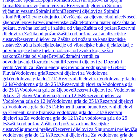
komadi
Sifoni s vijčanim vezama
Rezervni dijelovi za Sifoni s
vijčanim vezama
Spiralni sifoni
Rezervni dijelovi za Spiralni
sifoni
Pribor
Cijevne obujmice
Učvršćenja za cijevne obujmice
Noseći
žljebovi
Čepovi
Brtve
Građevinske zaštite
Potrošni materijal
Zaštita od
požara, zvučna izolacija i zaštita od vlage
Zaštita od požara
Rezervni
dijelovi za Zaštita od požara
Zaštita od požara za kanalizacijske
sustave
Rezervni dijelovi za Zaštita od požara za kanalizacijske
sustave
Zvučna izolacija
Izolacije od vibracijske buke tijela
Izolacije
od vibracijske buke tijela i izolacija od zvuka koja se širi
zrakom
Zaštita od vlage
Brtvila
Odzračni ventili za
odvodnjavanje
Dozračni ventili
Rezervni dijelovi za Dozračni
ventili
Ventili za uštedu energije
Krovno odvodnjavanje Geberit
Pluvia
Vodolovna grla
Rezervni dijelovi za Vodolovna
grla
Vodolovna grla do 12 l/s
Rezervni dijelovi za Vodolovna grla do
12 l/s
Vodolovna grla do 25 l/s
Rezervni dijelovi za Vodolovna grla
do 25 l/s
Vodolovna grla za žljebove
Rezervni dijelovi za Vodolovna
grla za žljebove
Vodolovna grla do 12 l/s
Rezervni dijelovi za
Vodolovna grla do 12 l/s
Vodolovna grla do 25 l/s
Rezervni dijelovi
za Vodolovna grla do 25 l/s
Elementi parne brane
Rezervni dijelovi
za Elementi parne brane
Za vodolovna grla do 12 l/s
Rezervni
dijelovi za Za vodolovna grla do 12 l/s
Za vodolovna grla do 25
l/s
Zaštita od požara
Zaštita od požara za kanalizacijske
sustave
Sigurnosni preljevi
Rezervni dijelovi za Sigurnosni preljevi
Za
vodolovna grla do 12 l/s
Rezervni dijelovi za Za vodolovna grla do