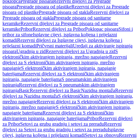
poklopca
Pregrade pisoara
Rezervni dijelovi za Pregrade
pisoara
Pregrade pisoara od plastike
Rezervni dijelovi za Pregrade
pisoara od plastike
Pregrade pisoara od stakla
Rezervni dijelovi za
Pregrade pisoara od stakla
Pregrade pisoara od sanitarne
keramike
Rezervni dijelovi za Pregrade pisoara od sanitarne
keramike
Pribor
Rezervni dijelovi za Pribor
Poklopac pisoara
Sifoni i
pribor za sifone
Isplavne cijevi, isplavna koljena i prijelazni
komadi
Rezervni dijelovi za Isplavne cijevi, isplavna koljena i
prijelazni komadi
Pričvrsni materijali
Uređaji za aktiviranje ispiranja
pisoara
Ugradnja u zid
Rezervni dijelovi za Ugradnja u zid
S
elektroničkim aktiviranjem ispiranja, mrežno napajanje
Rezervni
dijelovi za S elektroničkim aktiviranjem ispiranja, mrežno
napajanje
S elektroničkim aktiviranjem ispiranja, napajanje
baterijama
Rezervni dijelovi za S elektroničkim aktiviranjem
ispiranja, napajanje baterijama
S pneumatskim aktiviranjem
ispiranja
Rezervni dijelovi za S pneumatskim aktiviranjem
ispiranja
Basic
Rezervni dijelovi za Basic
Nazidna montaža
Rezervni
dijelovi za Nazidna montaža
S elektroničkim aktiviranjem ispiranja,
mrežno napajanje
Rezervni dijelovi za S elektroničkim aktiviranjem
ispiranja, mrežno napajanje
S elektroničkim aktiviranjem ispiranja,
napajanje baterijama
Rezervni dijelovi za S elektroničkim
aktiviranjem ispiranja, napajanje baterijama
Pribor
Rezervni dijelovi
za Pribor
Setovi za grubu gradnju i setovi za preradu
Rezervni
dijelovi za Setovi za grubu gradnju i setovi za preradu
Isplavne
cijevi, isplavna koljena i prijelazni komadi
Setovi za obnovu
Rezervni