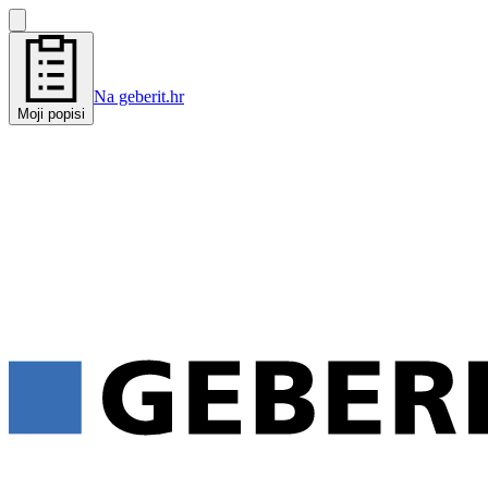
Na geberit.hr
Moji popisi