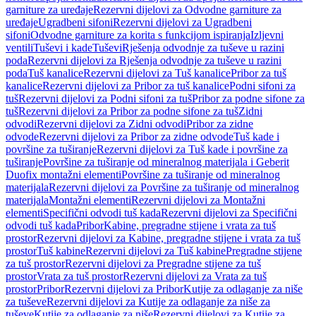
garniture za uređaje
Rezervni dijelovi za Odvodne garniture za
uređaje
Ugradbeni sifoni
Rezervni dijelovi za Ugradbeni
sifoni
Odvodne garniture za korita s funkcijom ispiranja
Izljevni
ventili
Tuševi i kade
Tuševi
Rješenja odvodnje za tuševe u razini
poda
Rezervni dijelovi za Rješenja odvodnje za tuševe u razini
poda
Tuš kanalice
Rezervni dijelovi za Tuš kanalice
Pribor za tuš
kanalice
Rezervni dijelovi za Pribor za tuš kanalice
Podni sifoni za
tuš
Rezervni dijelovi za Podni sifoni za tuš
Pribor za podne sifone za
tuš
Rezervni dijelovi za Pribor za podne sifone za tuš
Zidni
odvodi
Rezervni dijelovi za Zidni odvodi
Pribor za zidne
odvode
Rezervni dijelovi za Pribor za zidne odvode
Tuš kade i
površine za tuširanje
Rezervni dijelovi za Tuš kade i površine za
tuširanje
Površine za tuširanje od mineralnog materijala i Geberit
Duofix montažni elementi
Površine za tuširanje od mineralnog
materijala
Rezervni dijelovi za Površine za tuširanje od mineralnog
materijala
Montažni elementi
Rezervni dijelovi za Montažni
elementi
Specifični odvodi tuš kada
Rezervni dijelovi za Specifični
odvodi tuš kada
Pribor
Kabine, pregradne stijene i vrata za tuš
prostor
Rezervni dijelovi za Kabine, pregradne stijene i vrata za tuš
prostor
Tuš kabine
Rezervni dijelovi za Tuš kabine
Pregradne stijene
za tuš prostor
Rezervni dijelovi za Pregradne stijene za tuš
prostor
Vrata za tuš prostor
Rezervni dijelovi za Vrata za tuš
prostor
Pribor
Rezervni dijelovi za Pribor
Kutije za odlaganje za niše
za tuševe
Rezervni dijelovi za Kutije za odlaganje za niše za
tuševe
Kutije za odlaganje za niše
Rezervni dijelovi za Kutije za