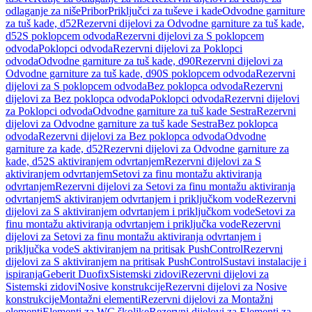
odlaganje za niše
Pribor
Priključci za tuševe i kade
Odvodne garniture
za tuš kade, d52
Rezervni dijelovi za Odvodne garniture za tuš kade,
d52
S poklopcem odvoda
Rezervni dijelovi za S poklopcem
odvoda
Poklopci odvoda
Rezervni dijelovi za Poklopci
odvoda
Odvodne garniture za tuš kade, d90
Rezervni dijelovi za
Odvodne garniture za tuš kade, d90
S poklopcem odvoda
Rezervni
dijelovi za S poklopcem odvoda
Bez poklopca odvoda
Rezervni
dijelovi za Bez poklopca odvoda
Poklopci odvoda
Rezervni dijelovi
za Poklopci odvoda
Odvodne garniture za tuš kade Sestra
Rezervni
dijelovi za Odvodne garniture za tuš kade Sestra
Bez poklopca
odvoda
Rezervni dijelovi za Bez poklopca odvoda
Odvodne
garniture za kade, d52
Rezervni dijelovi za Odvodne garniture za
kade, d52
S aktiviranjem odvrtanjem
Rezervni dijelovi za S
aktiviranjem odvrtanjem
Setovi za finu montažu aktiviranja
odvrtanjem
Rezervni dijelovi za Setovi za finu montažu aktiviranja
odvrtanjem
S aktiviranjem odvrtanjem i priključkom vode
Rezervni
dijelovi za S aktiviranjem odvrtanjem i priključkom vode
Setovi za
finu montažu aktiviranja odvrtanjem i priključka vode
Rezervni
dijelovi za Setovi za finu montažu aktiviranja odvrtanjem i
priključka vode
S aktiviranjem na pritisak PushControl
Rezervni
dijelovi za S aktiviranjem na pritisak PushControl
Sustavi instalacije i
ispiranja
Geberit Duofix
Sistemski zidovi
Rezervni dijelovi za
Sistemski zidovi
Nosive konstrukcije
Rezervni dijelovi za Nosive
konstrukcije
Montažni elementi
Rezervni dijelovi za Montažni
elementi
Elementi za WC školjke
Rezervni dijelovi za Elementi za