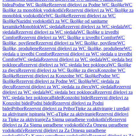
bidea
Podne WC školjke
Rezervni dijelovi za Podne WC školjke
WC
školjke za monoblok vodokotliće
Rezervni dijelovi za WC školjke za
monoblok vodokotliće
WC školjke
Rezervni dijelovi za WC
školjke
Nazidni vodokotlići za WC školjke od sanitarne
keramike
Monoblok
WC sjedala
Rezervni dijelovi za WC sjedala
WC
sjedala
Rezervni dijelovi za WC sjedala
WC školjke u izvedbi
Comfort
Rezervni dijelovi za WC školjke u izvedbi Comfort
WC
školjke, povišene
Rezervni dijelovi za WC školjke, povišene
WC
školjke, produljene
Rezervni dijelovi za WC školjke, produljene
WC
sjedala u izvedbi Comfort
Rezervni dijelovi za WC sjedala u izvedbi
Comfort
WC sjedala
Rezervni dijelovi za WC sjedala
WC sjedala bez
poklopca
Rezervni dijelovi za WC sjedala bez poklopca
WC školjke
za djecu
Rezervni dijelovi za WC školjke za djecu
Konzolne WC
školjke
Rezervni dijelovi za Konzolne WC školjke
Podne WC
školjke
Rezervni dijelovi za Podne WC školjke
WC sjedala za
djecu
Rezervni dijelovi za WC sjedala za djecu
WC sjedala
Rezervni
dijelovi za WC sjedala
WC sjedala bez poklopca
Rezervni dijelovi za
WC sjedala bez poklopca
Bidei
Konzolni bidei
Rezervni dijelovi za
Konzolni bidei
Podni bidei
Rezervni dijelovi za Podni
bidei
Pribor
Rezervni dijelovi za Pribor
Tipke za aktiviranje i uređaji
za aktiviranje ispiranja WC-a
Tipke za aktiviranje
Rezervni dijelovi
za Tipke za aktiviranje
Za Sigma ugradbene vodokotliće
Rezervni
dijelovi za Za Sigma ugradbene vodokotliće
Za Omega ugradbene
vodokotliće
Rezervni dijelovi za Za Omega ugradbene
vodokotliće
Za Kappa ugradbene vodokotliće
Rezervni dijelovi za Za