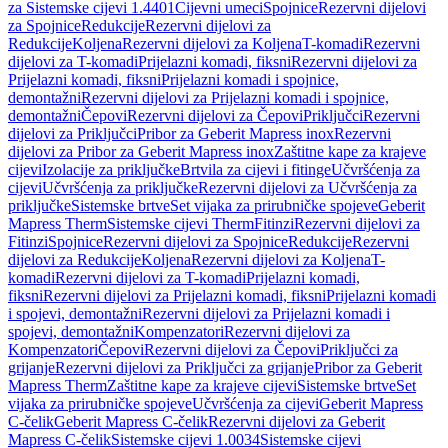
za Sistemske cijevi 1.4401
Cijevni umeci
Spojnice
Rezervni dijelovi
za Spojnice
Redukcije
Rezervni dijelovi za
Redukcije
Koljena
Rezervni dijelovi za Koljena
T-komadi
Rezervni
dijelovi za T-komadi
Prijelazni komadi, fiksni
Rezervni dijelovi za
Prijelazni komadi, fiksni
Prijelazni komadi i spojnice,
demontažni
Rezervni dijelovi za Prijelazni komadi i spojnice,
demontažni
Čepovi
Rezervni dijelovi za Čepovi
Priključci
Rezervni
dijelovi za Priključci
Pribor za Geberit Mapress inox
Rezervni
dijelovi za Pribor za Geberit Mapress inox
Zaštitne kape za krajeve
cijevi
Izolacije za priključke
Brtvila za cijevi i fitinge
Učvršćenja za
cijevi
Učvršćenja za priključke
Rezervni dijelovi za Učvršćenja za
priključke
Sistemske brtve
Set vijaka za prirubničke spojeve
Geberit
Mapress Therm
Sistemske cijevi Therm
Fitinzi
Rezervni dijelovi za
Fitinzi
Spojnice
Rezervni dijelovi za Spojnice
Redukcije
Rezervni
dijelovi za Redukcije
Koljena
Rezervni dijelovi za Koljena
T-
komadi
Rezervni dijelovi za T-komadi
Prijelazni komadi,
fiksni
Rezervni dijelovi za Prijelazni komadi, fiksni
Prijelazni komadi
i spojevi, demontažni
Rezervni dijelovi za Prijelazni komadi i
spojevi, demontažni
Kompenzatori
Rezervni dijelovi za
Kompenzatori
Čepovi
Rezervni dijelovi za Čepovi
Priključci za
grijanje
Rezervni dijelovi za Priključci za grijanje
Pribor za Geberit
Mapress Therm
Zaštitne kape za krajeve cijevi
Sistemske brtve
Set
vijaka za prirubničke spojeve
Učvršćenja za cijevi
Geberit Mapress
C-čelik
Geberit Mapress C-čelik
Rezervni dijelovi za Geberit
Mapress C-čelik
Sistemske cijevi 1.0034
Sistemske cijevi