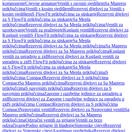
komponente
Cijevne armature
Ventili s ravnim sjedištem
Sa Mapress
priključcima
Ventili s kosim sjedištem
Rezervni dijelovi za Ventili s
kosim sjedištem
S FlowFit priključcima za stiskanje
Rezervni dijelovi
za S FlowFit priključcima za stiskanje
Sa Mepla
priključcima
Rezervni dijelovi za Sa Mepla priključcima
Ventili za
uzorkovanje
Ventili za pražnjenje
Kuglasti ventili
Rezervni dijelovi za
Kuglasti ventili
S FlowFit priključcima za stiskanje
Rezervni dijelovi
za S FlowFit priključcima za stiskanje
Sa Mepla
priključcima
Rezervni dijelovi za Sa Mepla priključcima
Sa Mapress
priključcima
Rezervni dijelovi za Sa Mapress priključcima
Kuglasti
ventili za ugradnju u zid
Rezervni dijelovi za Kuglasti ventili za
ugradnju u zid
S FlowFit priključcima za stiskanje
Rezervni dijelovi
za S FlowFit priključcima za stiskanje
Sa Mepla
priključcima
Rezervni dijelovi za Sa Mepla priključcima
S
priključcima Compact
Rezervni dijelovi za S priključcima
Compact
Sa Mapress priključcima
Rezervni dijelovi za Sa Mapress
priključcima
S navojnim priključcima
Rezervni dijelovi za S
navojnim priključcima
Zaporne i razdjelne jedinice za ugradnju u
zid
Rezervni dijelovi za Zaporne i razdjelne jedinice za ugradnju u
zid
S priključcima Compact
Rezervni dijelovi za S priključcima
Compact
Nepovratni ventili
Rezervni dijelovi za Nepovratni ventili
Sa
Mapress priključcima
Rezervni dijelovi za Sa Mapress
priključcima
Odzračni ventili za grijanje
Ventili za brzo
odzračivanje
Podno grijanje ili hlađenje
Sistemske cijevi
Rezervni
dijelovi za Sistemske cijevi
Asortiman razdjelnika
Rezervni dijelovi