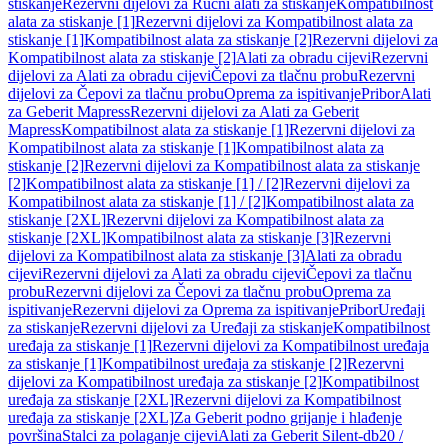
stiskanje
Rezervni dijelovi za Ručni alati za stiskanje
Kompatibilnost
alata za stiskanje [1]
Rezervni dijelovi za Kompatibilnost alata za
stiskanje [1]
Kompatibilnost alata za stiskanje [2]
Rezervni dijelovi za
Kompatibilnost alata za stiskanje [2]
Alati za obradu cijevi
Rezervni
dijelovi za Alati za obradu cijevi
Čepovi za tlačnu probu
Rezervni
dijelovi za Čepovi za tlačnu probu
Oprema za ispitivanje
Pribor
Alati
za Geberit Mapress
Rezervni dijelovi za Alati za Geberit
Mapress
Kompatibilnost alata za stiskanje [1]
Rezervni dijelovi za
Kompatibilnost alata za stiskanje [1]
Kompatibilnost alata za
stiskanje [2]
Rezervni dijelovi za Kompatibilnost alata za stiskanje
[2]
Kompatibilnost alata za stiskanje [1] / [2]
Rezervni dijelovi za
Kompatibilnost alata za stiskanje [1] / [2]
Kompatibilnost alata za
stiskanje [2XL]
Rezervni dijelovi za Kompatibilnost alata za
stiskanje [2XL]
Kompatibilnost alata za stiskanje [3]
Rezervni
dijelovi za Kompatibilnost alata za stiskanje [3]
Alati za obradu
cijevi
Rezervni dijelovi za Alati za obradu cijevi
Čepovi za tlačnu
probu
Rezervni dijelovi za Čepovi za tlačnu probu
Oprema za
ispitivanje
Rezervni dijelovi za Oprema za ispitivanje
Pribor
Uređaji
za stiskanje
Rezervni dijelovi za Uređaji za stiskanje
Kompatibilnost
uređaja za stiskanje [1]
Rezervni dijelovi za Kompatibilnost uređaja
za stiskanje [1]
Kompatibilnost uređaja za stiskanje [2]
Rezervni
dijelovi za Kompatibilnost uređaja za stiskanje [2]
Kompatibilnost
uređaja za stiskanje [2XL]
Rezervni dijelovi za Kompatibilnost
uređaja za stiskanje [2XL]
Za Geberit podno grijanje i hlađenje
površina
Stalci za polaganje cijevi
Alati za Geberit Silent-db20 /