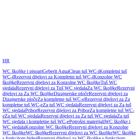
HR
WC školjke i pisoari
Geberit AquaClean tuš WC-i
Kompletni tuš
WC-i
Rezervni dijelovi za Kompletni tuš WC-i
Konzolne WC
školjke
Rezervni dijelovi za Konzolne WC školjke
Tuš WC
sjedala
Rezervni dijelovi za Tuš WC sjedala
Za WC školjke
Rezervni
dijelovi za Za WC školjke
Dizajnerske ploče
Rezervni dijelovi za
Dizajnerske ploče
Za kompletne tuš WC-e
Rezervni dijelovi za Za
kompletne tuš WC-e
Za tuš WC sjedala
Rezervni dijelovi za Za tuš
WC sjedala
Pribor
Rezervni dijelovi za Pribor
Za kompletne tuš WC-
e
Za tuš WC sjedala
Rezervni dijelovi za Za tuš WC sjedala
Za tuš
WC sjedala i kompletne tuš WC-e
Potrošni materijali
WC školjke i
WC sjedala
Konzolne WC školjke
Rezervni dijelovi za Konzolne
WC školjke
WC školjke
Rezervni dijelovi za WC školjke
WC školjke
s funkcijom bidea
Rezervni dijelovi za WC školjke s funkcijom