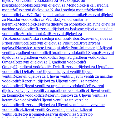
dijelovi za Nazidni vodokotlići za WC školjke, od
plastike
Monoblok
Rezervni dijelovi za Monoblok
Niska i srednja
montaža
Rezervni dijelovi za Niska i srednja montaža
Nazidni
vodokotlići za WC školjke, od sanitarne keramike
Rezervni dijelovi
za Nazidni vodokotlići za WC školjke, od sanitarne
keramike
Monoblok
Rezervni dijelovi za Monoblok
Isplavne cijevi za
nazidne vodokotliće
Rezervni dijelovi za Isplavne cijevi za nazidne
vodokotliće
Visokomontažni
Rezervni dijelovi za
Visokomontažni
Niska i srednja montaža
Pribor
Rezervni dijelovi za
Pribor
Priključci
Rezervni dijelovi za Priključci
Brtve
Brtveni
naglavci
Nazuvice, rozete i zastojni ulošci
Potrošni materijal
Izljevni
ventili
Ugradbeni vodokotlići
Ugradbeni vodokotlići Sigma
Rezervni
dijelovi za Ugradbeni vodokotlići Sigma
Ugradbeni vodokotlići
Omega
Rezervni dijelovi za Ugradbeni vodokotlići
Omega
Ugradbeni vodokotlići Delta
Rezervni dijelovi za Ugradbeni
vodokotlići Delta
Pribor
Uljevni i izljevni ventili
Uljevni
ventili
Rezervni dijelovi za Uljevni ventili
Uljevni ventili za nazidne
vodokotliće
Rezervni dijelovi za Uljevni ventili za nazidne
vodokotliće
Uljevni ventili za ugradbene vodokotliće
Rezervni
dijelovi za Uljevni ventili za ugradbene vodokotliće
Uljevni ventili
za keramičke vodokotliće
Rezervni dijelovi za Uljevni ventili za
keramičke vodokotliće
Uljevni ventili za univerzalne
vodokotlice
Rezervni dijelovi za Uljevni ventili za univerzalne
vodokotlice
Izljevni ventili
Rezervni dijelovi za Izljevni
ventili
Start/stop ispiranje
Rezervni dijelovi za Start/stop