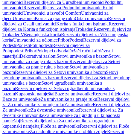
umivaonici
Rezervni dijelovi za Ugradbeni umivaonici
Podpultni
umivaonici
Rezervni dijelovi za Podpultni umivaonici
Kutni
umivaonici
Umivaonici u izvedbi Comfort
Umivaonici za
djecu
Umivaonici
Korita za pranje ruku
Ostali umivaonici
Rezervni
dijelovi za Ostali umivaonici
Korita s funkcijom ispiranja
Rezervni
dijelovi za Korita s funkcijom ispiranja
Trokaderi
Rezervni dijelovi za
Trokaderi
Višenamjenska korita
Rezervni dijelovi za Višenamjenska
korita
Umivaonici za učionice
Pribor
Podesti
Rezervni dijelovi za
Podesti
Podesti
Polupodesti
Rezervni dijelovi za
Polupodesti
Pribor
Poklopci odvoda
Držači ručnika
Pričvrsni
materijali
Dekorativni zasloni
Setovi umivaonika s bazom
Setovi
umivaonika za pranje ruku s bazom
Rezervni dijelovi za Setovi
umivaonika za pranje ruku s bazom
Setovi umivaonika s
bazom
Rezervni dijelovi za Setovi umivaonika s bazom
Setovi
ugradnog umivaonika s bazom
Rezervni dijelovi za Setovi ugradnog
umivaonika s bazom
Setovi ugradbenih umivaonika s
bazom
Rezervni dijelovi za Setovi ugradbenih umivaonika s
bazom
Kupaonski namještaj
Baze za umivaonike
Rezervni dijelovi za
Baze za umivaonike
Za umivaonike za pranje ruku
Rezervni dijelovi
za Za umivaonike za pranje ruku
Za umivaonike
Rezervni dijelovi za
Za umivaonike
Za dvostruke umivaonike
Rezervni dijelovi za Za
dvostruke umivaonike
Za umivaonike za ugradnju u kupaonski
namještaj
Rezervni dijelovi za Za umivaonike za ugradnju u
kupaonski namještaj
Ploče za umivaonike
Rezervni dijelovi za Ploče
za umivaonike
Za nadpultne umivaonike u obliku zdjele
Rezervni