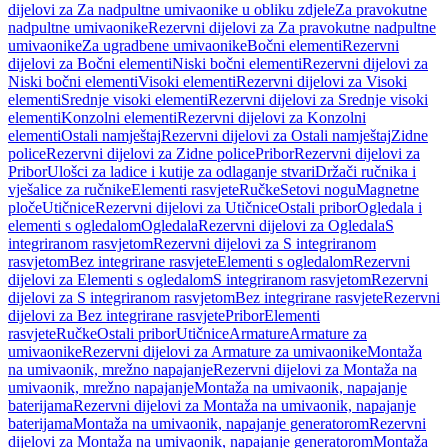
dijelovi za Za nadpultne umivaonike u obliku zdjele
Za pravokutne
nadpultne umivaonike
Rezervni dijelovi za Za pravokutne nadpultne
umivaonike
Za ugradbene umivaonike
Bočni elementi
Rezervni
dijelovi za Bočni elementi
Niski bočni elementi
Rezervni dijelovi za
Niski bočni elementi
Visoki elementi
Rezervni dijelovi za Visoki
elementi
Srednje visoki elementi
Rezervni dijelovi za Srednje visoki
elementi
Konzolni elementi
Rezervni dijelovi za Konzolni
elementi
Ostali namještaj
Rezervni dijelovi za Ostali namještaj
Zidne
police
Rezervni dijelovi za Zidne police
Pribor
Rezervni dijelovi za
Pribor
Ulošci za ladice i kutije za odlaganje stvari
Držači ručnika i
vješalice za ručnike
Elementi rasvjete
Ručke
Setovi nogu
Magnetne
ploče
Utičnice
Rezervni dijelovi za Utičnice
Ostali pribor
Ogledala i
elementi s ogledalom
Ogledala
Rezervni dijelovi za Ogledala
S
integriranom rasvjetom
Rezervni dijelovi za S integriranom
rasvjetom
Bez integrirane rasvjete
Elementi s ogledalom
Rezervni
dijelovi za Elementi s ogledalom
S integriranom rasvjetom
Rezervni
dijelovi za S integriranom rasvjetom
Bez integrirane rasvjete
Rezervni
dijelovi za Bez integrirane rasvjete
Pribor
Elementi
rasvjete
Ručke
Ostali pribor
Utičnice
Armature
Armature za
umivaonike
Rezervni dijelovi za Armature za umivaonike
Montaža
na umivaonik, mrežno napajanje
Rezervni dijelovi za Montaža na
umivaonik, mrežno napajanje
Montaža na umivaonik, napajanje
baterijama
Rezervni dijelovi za Montaža na umivaonik, napajanje
baterijama
Montaža na umivaonik, napajanje generatorom
Rezervni
dijelovi za Montaža na umivaonik, napajanje generatorom
Montaža