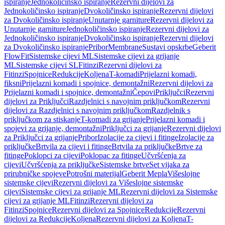
ispiranje
Jednokoličinsko ispiranje
Rezervni dijelovi za
Jednokoličinsko ispiranje
Dvokoličinsko ispiranje
Rezervni dijelovi
za Dvokoličinsko ispiranje
Unutarnje garniture
Rezervni dijelovi za
Unutarnje garniture
Jednokoličinsko ispiranje
Rezervni dijelovi za
Jednokoličinsko ispiranje
Dvokoličinsko ispiranje
Rezervni dijelovi
za Dvokoličinsko ispiranje
Pribor
Membrane
Sustavi opskrbe
Geberit
FlowFit
Sistemske cijevi ML
Sistemske cijevi za grijanje
ML
Sistemske cijevi SL
Fitinzi
Rezervni dijelovi za
Fitinzi
Spojnice
Redukcije
Koljena
T-komadi
Prijelazni komadi,
fiksni
Prijelazni komadi i spojnice, demontažni
Rezervni dijelovi za
Prijelazni komadi i spojnice, demontažni
Čepovi
Priključci
Rezervni
dijelovi za Priključci
Razdjelnici s navojnim priključkom
Rezervni
dijelovi za Razdjelnici s navojnim priključkom
Razdjelnik s
priključkom za stiskanje
T-komadi za grijanje
Prijelazni komadi i
spojevi za grijanje, demontažni
Priključci za grijanje
Rezervni dijelovi
za Priključci za grijanje
Pribor
Izolacije za cijevi i fitinge
Izolacije za
priključke
Brtvila za cijevi i fitinge
Brtvila za priključke
Brtve za
fitinge
Poklopci za cijevi
Poklopac za fitinge
Učvršćenja za
cijevi
Učvršćenja za priključke
Sistemske brtve
Set vijaka za
prirubničke spojeve
Potrošni materijal
Geberit Mepla
Višeslojne
sistemske cijevi
Rezervni dijelovi za Višeslojne sistemske
cijevi
Sistemske cijevi za grijanje ML
Rezervni dijelovi za Sistemske
cijevi za grijanje ML
Fitinzi
Rezervni dijelovi za
Fitinzi
Spojnice
Rezervni dijelovi za Spojnice
Redukcije
Rezervni
dijelovi za Redukcije
Koljena
Rezervni dijelovi za Koljena
T-