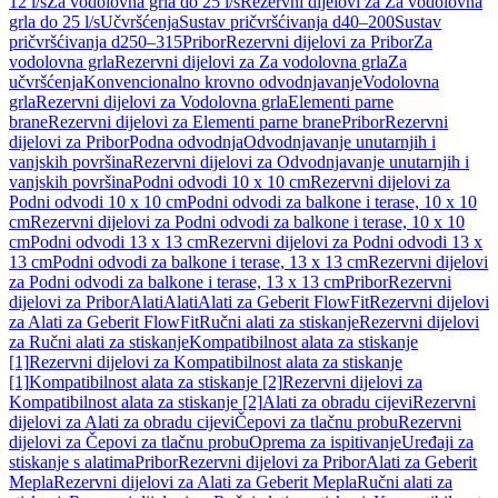
12 l/s
Za vodolovna grla do 25 l/s
Rezervni dijelovi za Za vodolovna
grla do 25 l/s
Učvršćenja
Sustav pričvršćivanja d40–200
Sustav
pričvršćivanja d250–315
Pribor
Rezervni dijelovi za Pribor
Za
vodolovna grla
Rezervni dijelovi za Za vodolovna grla
Za
učvršćenja
Konvencionalno krovno odvodnjavanje
Vodolovna
grla
Rezervni dijelovi za Vodolovna grla
Elementi parne
brane
Rezervni dijelovi za Elementi parne brane
Pribor
Rezervni
dijelovi za Pribor
Podna odvodnja
Odvodnjavanje unutarnjih i
vanjskih površina
Rezervni dijelovi za Odvodnjavanje unutarnjih i
vanjskih površina
Podni odvodi 10 x 10 cm
Rezervni dijelovi za
Podni odvodi 10 x 10 cm
Podni odvodi za balkone i terase, 10 x 10
cm
Rezervni dijelovi za Podni odvodi za balkone i terase, 10 x 10
cm
Podni odvodi 13 x 13 cm
Rezervni dijelovi za Podni odvodi 13 x
13 cm
Podni odvodi za balkone i terase, 13 x 13 cm
Rezervni dijelovi
za Podni odvodi za balkone i terase, 13 x 13 cm
Pribor
Rezervni
dijelovi za Pribor
Alati
Alati
Alati za Geberit FlowFit
Rezervni dijelovi
za Alati za Geberit FlowFit
Ručni alati za stiskanje
Rezervni dijelovi
za Ručni alati za stiskanje
Kompatibilnost alata za stiskanje
[1]
Rezervni dijelovi za Kompatibilnost alata za stiskanje
[1]
Kompatibilnost alata za stiskanje [2]
Rezervni dijelovi za
Kompatibilnost alata za stiskanje [2]
Alati za obradu cijevi
Rezervni
dijelovi za Alati za obradu cijevi
Čepovi za tlačnu probu
Rezervni
dijelovi za Čepovi za tlačnu probu
Oprema za ispitivanje
Uređaji za
stiskanje s alatima
Pribor
Rezervni dijelovi za Pribor
Alati za Geberit
Mepla
Rezervni dijelovi za Alati za Geberit Mepla
Ručni alati za