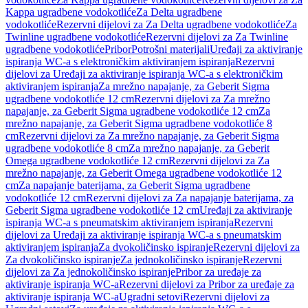
Kappa ugradbene vodokotliće
Za Delta ugradbene
vodokotliće
Rezervni dijelovi za Za Delta ugradbene vodokotliće
Za
Twinline ugradbene vodokotliće
Rezervni dijelovi za Za Twinline
ugradbene vodokotliće
Pribor
Potrošni materijali
Uređaji za aktiviranje
ispiranja WC-a s elektroničkim aktiviranjem ispiranja
Rezervni
dijelovi za Uređaji za aktiviranje ispiranja WC-a s elektroničkim
aktiviranjem ispiranja
Za mrežno napajanje, za Geberit Sigma
ugradbene vodokotliće 12 cm
Rezervni dijelovi za Za mrežno
napajanje, za Geberit Sigma ugradbene vodokotliće 12 cm
Za
mrežno napajanje, za Geberit Sigma ugradbene vodokotliće 8
cm
Rezervni dijelovi za Za mrežno napajanje, za Geberit Sigma
ugradbene vodokotliće 8 cm
Za mrežno napajanje, za Geberit
Omega ugradbene vodokotliće 12 cm
Rezervni dijelovi za Za
mrežno napajanje, za Geberit Omega ugradbene vodokotliće 12
cm
Za napajanje baterijama, za Geberit Sigma ugradbene
vodokotliće 12 cm
Rezervni dijelovi za Za napajanje baterijama, za
Geberit Sigma ugradbene vodokotliće 12 cm
Uređaji za aktiviranje
ispiranja WC-a s pneumatskim aktiviranjem ispiranja
Rezervni
dijelovi za Uređaji za aktiviranje ispiranja WC-a s pneumatskim
aktiviranjem ispiranja
Za dvokoličinsko ispiranje
Rezervni dijelovi za
Za dvokoličinsko ispiranje
Za jednokoličinsko ispiranje
Rezervni
dijelovi za Za jednokoličinsko ispiranje
Pribor za uređaje za
aktiviranje ispiranja WC-a
Rezervni dijelovi za Pribor za uređaje za
aktiviranje ispiranja WC-a
Ugradni setovi
Rezervni dijelovi za