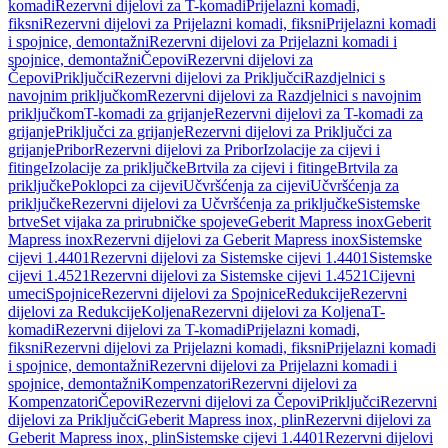
komadi
Rezervni dijelovi za T-komadi
Prijelazni komadi,
fiksni
Rezervni dijelovi za Prijelazni komadi, fiksni
Prijelazni komadi
i spojnice, demontažni
Rezervni dijelovi za Prijelazni komadi i
spojnice, demontažni
Čepovi
Rezervni dijelovi za
Čepovi
Priključci
Rezervni dijelovi za Priključci
Razdjelnici s
navojnim priključkom
Rezervni dijelovi za Razdjelnici s navojnim
priključkom
T-komadi za grijanje
Rezervni dijelovi za T-komadi za
grijanje
Priključci za grijanje
Rezervni dijelovi za Priključci za
grijanje
Pribor
Rezervni dijelovi za Pribor
Izolacije za cijevi i
fitinge
Izolacije za priključke
Brtvila za cijevi i fitinge
Brtvila za
priključke
Poklopci za cijevi
Učvršćenja za cijevi
Učvršćenja za
priključke
Rezervni dijelovi za Učvršćenja za priključke
Sistemske
brtve
Set vijaka za prirubničke spojeve
Geberit Mapress inox
Geberit
Mapress inox
Rezervni dijelovi za Geberit Mapress inox
Sistemske
cijevi 1.4401
Rezervni dijelovi za Sistemske cijevi 1.4401
Sistemske
cijevi 1.4521
Rezervni dijelovi za Sistemske cijevi 1.4521
Cijevni
umeci
Spojnice
Rezervni dijelovi za Spojnice
Redukcije
Rezervni
dijelovi za Redukcije
Koljena
Rezervni dijelovi za Koljena
T-
komadi
Rezervni dijelovi za T-komadi
Prijelazni komadi,
fiksni
Rezervni dijelovi za Prijelazni komadi, fiksni
Prijelazni komadi
i spojnice, demontažni
Rezervni dijelovi za Prijelazni komadi i
spojnice, demontažni
Kompenzatori
Rezervni dijelovi za
Kompenzatori
Čepovi
Rezervni dijelovi za Čepovi
Priključci
Rezervni
dijelovi za Priključci
Geberit Mapress inox, plin
Rezervni dijelovi za
Geberit Mapress inox, plin
Sistemske cijevi 1.4401
Rezervni dijelovi