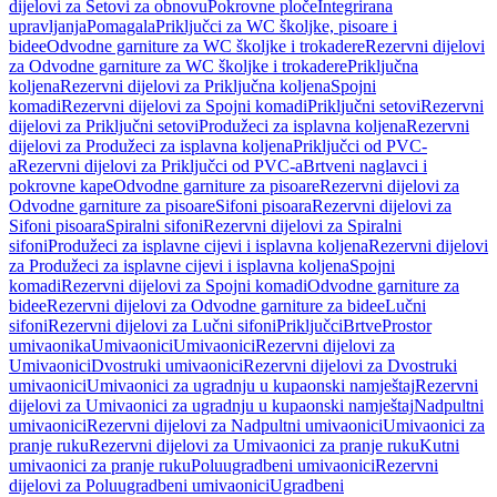
dijelovi za Setovi za obnovu
Pokrovne ploče
Integrirana
upravljanja
Pomagala
Priključci za WC školjke, pisoare i
bidee
Odvodne garniture za WC školjke i trokadere
Rezervni dijelovi
za Odvodne garniture za WC školjke i trokadere
Priključna
koljena
Rezervni dijelovi za Priključna koljena
Spojni
komadi
Rezervni dijelovi za Spojni komadi
Priključni setovi
Rezervni
dijelovi za Priključni setovi
Produžeci za isplavna koljena
Rezervni
dijelovi za Produžeci za isplavna koljena
Priključci od PVC-
a
Rezervni dijelovi za Priključci od PVC-a
Brtveni naglavci i
pokrovne kape
Odvodne garniture za pisoare
Rezervni dijelovi za
Odvodne garniture za pisoare
Sifoni pisoara
Rezervni dijelovi za
Sifoni pisoara
Spiralni sifoni
Rezervni dijelovi za Spiralni
sifoni
Produžeci za isplavne cijevi i isplavna koljena
Rezervni dijelovi
za Produžeci za isplavne cijevi i isplavna koljena
Spojni
komadi
Rezervni dijelovi za Spojni komadi
Odvodne garniture za
bidee
Rezervni dijelovi za Odvodne garniture za bidee
Lučni
sifoni
Rezervni dijelovi za Lučni sifoni
Priključci
Brtve
Prostor
umivaonika
Umivaonici
Umivaonici
Rezervni dijelovi za
Umivaonici
Dvostruki umivaonici
Rezervni dijelovi za Dvostruki
umivaonici
Umivaonici za ugradnju u kupaonski namještaj
Rezervni
dijelovi za Umivaonici za ugradnju u kupaonski namještaj
Nadpultni
umivaonici
Rezervni dijelovi za Nadpultni umivaonici
Umivaonici za
pranje ruku
Rezervni dijelovi za Umivaonici za pranje ruku
Kutni
umivaonici za pranje ruku
Poluugradbeni umivaonici
Rezervni
dijelovi za Poluugradbeni umivaonici
Ugradbeni