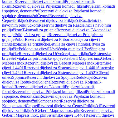
komadi
Rezervni dijelovi za T-komadi
Prijelazni komadi,
fiksni
Rezervni dijelovi za Prijelazni komadi, fiksni
Prijelazni komadi
i spojnice, demontažni
Rezervni dijelovi za Prijelazni komadi i
spojnice, demontažni
Čepovi
Rezervni dijelovi za
Čepovi
Priključci
Rezervni dijelovi za Priključci
Razdjelnici s
navojnim priključkom
Rezervni dijelovi za Razdjelnici s navojnim
priključkom
T-komadi za grijanje
Rezervni dijelovi za T-komadi za
grijanje
Priključci za grijanje
Rezervni dijelovi za Priključci za
grijanje
Pribor
Rezervni dijelovi za Pribor
Izolacije za cijevi i
fitinge
Izolacije za priključke
Brtvila za cijevi i fitinge
Brtvila za
priključke
Poklopci za cijevi
Učvršćenja za cijevi
Učvršćenja za
priključke
Rezervni dijelovi za Učvršćenja za priključke
Sistemske
brtve
Set vijaka za prirubničke spojeve
Geberit Mapress inox
Geberit
Mapress inox
Rezervni dijelovi za Geberit Mapress inox
Sistemske
cijevi 1.4401
Rezervni dijelovi za Sistemske cijevi 1.4401
Sistemske
cijevi 1.4521
Rezervni dijelovi za Sistemske cijevi 1.4521
Cijevni
umeci
Spojnice
Rezervni dijelovi za Spojnice
Redukcije
Rezervni
dijelovi za Redukcije
Koljena
Rezervni dijelovi za Koljena
T-
komadi
Rezervni dijelovi za T-komadi
Prijelazni komadi,
fiksni
Rezervni dijelovi za Prijelazni komadi, fiksni
Prijelazni komadi
i spojnice, demontažni
Rezervni dijelovi za Prijelazni komadi i
spojnice, demontažni
Kompenzatori
Rezervni dijelovi za
Kompenzatori
Čepovi
Rezervni dijelovi za Čepovi
Priključci
Rezervni
dijelovi za Priključci
Geberit Mapress inox, plin
Rezervni dijelovi za
Geberit Mapress inox, plin
Sistemske cijevi 1.4401
Rezervni dijelovi