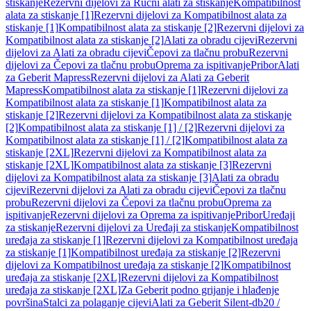
stiskanje
Rezervni dijelovi za Ručni alati za stiskanje
Kompatibilnost
alata za stiskanje [1]
Rezervni dijelovi za Kompatibilnost alata za
stiskanje [1]
Kompatibilnost alata za stiskanje [2]
Rezervni dijelovi za
Kompatibilnost alata za stiskanje [2]
Alati za obradu cijevi
Rezervni
dijelovi za Alati za obradu cijevi
Čepovi za tlačnu probu
Rezervni
dijelovi za Čepovi za tlačnu probu
Oprema za ispitivanje
Pribor
Alati
za Geberit Mapress
Rezervni dijelovi za Alati za Geberit
Mapress
Kompatibilnost alata za stiskanje [1]
Rezervni dijelovi za
Kompatibilnost alata za stiskanje [1]
Kompatibilnost alata za
stiskanje [2]
Rezervni dijelovi za Kompatibilnost alata za stiskanje
[2]
Kompatibilnost alata za stiskanje [1] / [2]
Rezervni dijelovi za
Kompatibilnost alata za stiskanje [1] / [2]
Kompatibilnost alata za
stiskanje [2XL]
Rezervni dijelovi za Kompatibilnost alata za
stiskanje [2XL]
Kompatibilnost alata za stiskanje [3]
Rezervni
dijelovi za Kompatibilnost alata za stiskanje [3]
Alati za obradu
cijevi
Rezervni dijelovi za Alati za obradu cijevi
Čepovi za tlačnu
probu
Rezervni dijelovi za Čepovi za tlačnu probu
Oprema za
ispitivanje
Rezervni dijelovi za Oprema za ispitivanje
Pribor
Uređaji
za stiskanje
Rezervni dijelovi za Uređaji za stiskanje
Kompatibilnost
uređaja za stiskanje [1]
Rezervni dijelovi za Kompatibilnost uređaja
za stiskanje [1]
Kompatibilnost uređaja za stiskanje [2]
Rezervni
dijelovi za Kompatibilnost uređaja za stiskanje [2]
Kompatibilnost
uređaja za stiskanje [2XL]
Rezervni dijelovi za Kompatibilnost
uređaja za stiskanje [2XL]
Za Geberit podno grijanje i hlađenje
površina
Stalci za polaganje cijevi
Alati za Geberit Silent-db20 /