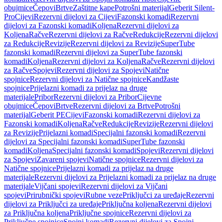
obujmice
Čepovi
Brtve
Zaštitne kape
Potrošni materijal
Geberit Silent-
Pro
Cijevi
Rezervni dijelovi za Cijevi
Fazonski komadi
Rezervni
dijelovi za Fazonski komadi
Koljena
Rezervni dijelovi za
Koljena
Račve
Rezervni dijelovi za Račve
Redukcije
Rezervni dijelovi
za Redukcije
Revizije
Rezervni dijelovi za Revizije
SuperTube
fazonski komadi
Rezervni dijelovi za SuperTube fazonski
komadi
Koljena
Rezervni dijelovi za Koljena
Račve
Rezervni dijelovi
za Račve
Spojevi
Rezervni dijelovi za Spojevi
Natične
spojnice
Rezervni dijelovi za Natične spojnice
Kandžaste
spojnice
Prijelazni komadi za prijelaz na druge
materijale
Pribor
Rezervni dijelovi za Pribor
Cijevne
obujmice
Čepovi
Brtve
Rezervni dijelovi za Brtve
Potrošni
materijal
Geberit PE
Cijevi
Fazonski komadi
Rezervni dijelovi za
Fazonski komadi
Koljena
Račve
Redukcije
Revizije
Rezervni dijelovi
za Revizije
Prijelazni komadi
Specijalni fazonski komadi
Rezervni
dijelovi za Specijalni fazonski komadi
SuperTube fazonski
komadi
Koljena
Specijalni fazonski komadi
Spojevi
Rezervni dijelovi
za Spojevi
Zavareni spojevi
Natične spojnice
Rezervni dijelovi za
Natične spojnice
Prijelazni komadi za prijelaz na druge
materijale
Rezervni dijelovi za Prijelazni komadi za prijelaz na druge
materijale
Vijčani spojevi
Rezervni dijelovi za Vijčani
spojevi
Prirubnički spojevi
Rubne veze
Priključci za uređaje
Rezervni
dijelovi za Priključci za uređaje
Priključna koljena
Rezervni dijelovi
za Priključna koljena
Priključne spojnice
Rezervni dijelovi za
Priključne spojnice
Spojni komadi
Rezervni dijelovi za Spojni