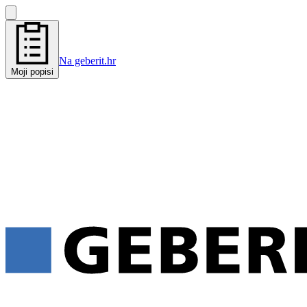
Na geberit.hr
Moji popisi