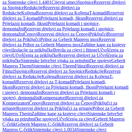
za Sistemske cijevi 1.4401
Cijevni umeci
Spojnice
Rezervni dijelovi
za Spojnice
Redukcije
Rezervni dijelovi za
Redukcije
Koljena
Rezervni dijelovi za Koljena
T-komadi
Rezervni
dijelovi za T-komadi
Prijelazni komadi, fiksni
Rezervni dijelovi za
Prijelazni komadi, fiksni
Prijelazni komadi i spojnice,
demontažni
Rezervni dijelovi za Prijelazni komadi i spojnice,
demontažni
Čepovi
Rezervni dijelovi za Čepovi
Priključci
Rezervni
dijelovi za Priključci
Pribor za Geberit Mapress inox
Rezervni
dijelovi za Pribor za Geberit Mapress inox
Zaštitne kape za krajeve
cijevi
Izolacije za priključke
Brtvila za cijevi i fitinge
Učvršćenja za
cijevi
Učvršćenja za priključke
Rezervni dijelovi za Učvršćenja za
priključke
Sistemske brtve
Set vijaka za prirubničke spojeve
Geberit
Mapress Therm
Sistemske cijevi Therm
Fitinzi
Rezervni dijelovi za
Fitinzi
Spojnice
Rezervni dijelovi za Spojnice
Redukcije
Rezervni
dijelovi za Redukcije
Koljena
Rezervni dijelovi za Koljena
T-
komadi
Rezervni dijelovi za T-komadi
Prijelazni komadi,
fiksni
Rezervni dijelovi za Prijelazni komadi, fiksni
Prijelazni komadi
i spojevi, demontažni
Rezervni dijelovi za Prijelazni komadi i
spojevi, demontažni
Kompenzatori
Rezervni dijelovi za
Kompenzatori
Čepovi
Rezervni dijelovi za Čepovi
Priključci za
grijanje
Rezervni dijelovi za Priključci za grijanje
Pribor za Geberit
Mapress Therm
Zaštitne kape za krajeve cijevi
Sistemske brtve
Set
vijaka za prirubničke spojeve
Učvršćenja za cijevi
Geberit Mapress
C-čelik
Geberit Mapress C-čelik
Rezervni dijelovi za Geberit
Mapress C-čelik
Sistemske cijevi 1.0034
Sistemske cijevi