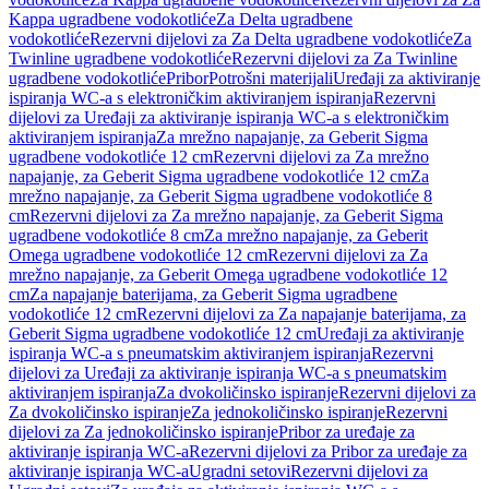
Kappa ugradbene vodokotliće
Za Delta ugradbene
vodokotliće
Rezervni dijelovi za Za Delta ugradbene vodokotliće
Za
Twinline ugradbene vodokotliće
Rezervni dijelovi za Za Twinline
ugradbene vodokotliće
Pribor
Potrošni materijali
Uređaji za aktiviranje
ispiranja WC-a s elektroničkim aktiviranjem ispiranja
Rezervni
dijelovi za Uređaji za aktiviranje ispiranja WC-a s elektroničkim
aktiviranjem ispiranja
Za mrežno napajanje, za Geberit Sigma
ugradbene vodokotliće 12 cm
Rezervni dijelovi za Za mrežno
napajanje, za Geberit Sigma ugradbene vodokotliće 12 cm
Za
mrežno napajanje, za Geberit Sigma ugradbene vodokotliće 8
cm
Rezervni dijelovi za Za mrežno napajanje, za Geberit Sigma
ugradbene vodokotliće 8 cm
Za mrežno napajanje, za Geberit
Omega ugradbene vodokotliće 12 cm
Rezervni dijelovi za Za
mrežno napajanje, za Geberit Omega ugradbene vodokotliće 12
cm
Za napajanje baterijama, za Geberit Sigma ugradbene
vodokotliće 12 cm
Rezervni dijelovi za Za napajanje baterijama, za
Geberit Sigma ugradbene vodokotliće 12 cm
Uređaji za aktiviranje
ispiranja WC-a s pneumatskim aktiviranjem ispiranja
Rezervni
dijelovi za Uređaji za aktiviranje ispiranja WC-a s pneumatskim
aktiviranjem ispiranja
Za dvokoličinsko ispiranje
Rezervni dijelovi za
Za dvokoličinsko ispiranje
Za jednokoličinsko ispiranje
Rezervni
dijelovi za Za jednokoličinsko ispiranje
Pribor za uređaje za
aktiviranje ispiranja WC-a
Rezervni dijelovi za Pribor za uređaje za
aktiviranje ispiranja WC-a
Ugradni setovi
Rezervni dijelovi za