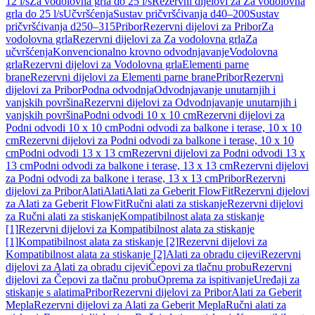
12 l/s
Za vodolovna grla do 25 l/s
Rezervni dijelovi za Za vodolovna
grla do 25 l/s
Učvršćenja
Sustav pričvršćivanja d40–200
Sustav
pričvršćivanja d250–315
Pribor
Rezervni dijelovi za Pribor
Za
vodolovna grla
Rezervni dijelovi za Za vodolovna grla
Za
učvršćenja
Konvencionalno krovno odvodnjavanje
Vodolovna
grla
Rezervni dijelovi za Vodolovna grla
Elementi parne
brane
Rezervni dijelovi za Elementi parne brane
Pribor
Rezervni
dijelovi za Pribor
Podna odvodnja
Odvodnjavanje unutarnjih i
vanjskih površina
Rezervni dijelovi za Odvodnjavanje unutarnjih i
vanjskih površina
Podni odvodi 10 x 10 cm
Rezervni dijelovi za
Podni odvodi 10 x 10 cm
Podni odvodi za balkone i terase, 10 x 10
cm
Rezervni dijelovi za Podni odvodi za balkone i terase, 10 x 10
cm
Podni odvodi 13 x 13 cm
Rezervni dijelovi za Podni odvodi 13 x
13 cm
Podni odvodi za balkone i terase, 13 x 13 cm
Rezervni dijelovi
za Podni odvodi za balkone i terase, 13 x 13 cm
Pribor
Rezervni
dijelovi za Pribor
Alati
Alati
Alati za Geberit FlowFit
Rezervni dijelovi
za Alati za Geberit FlowFit
Ručni alati za stiskanje
Rezervni dijelovi
za Ručni alati za stiskanje
Kompatibilnost alata za stiskanje
[1]
Rezervni dijelovi za Kompatibilnost alata za stiskanje
[1]
Kompatibilnost alata za stiskanje [2]
Rezervni dijelovi za
Kompatibilnost alata za stiskanje [2]
Alati za obradu cijevi
Rezervni
dijelovi za Alati za obradu cijevi
Čepovi za tlačnu probu
Rezervni
dijelovi za Čepovi za tlačnu probu
Oprema za ispitivanje
Uređaji za
stiskanje s alatima
Pribor
Rezervni dijelovi za Pribor
Alati za Geberit
Mepla
Rezervni dijelovi za Alati za Geberit Mepla
Ručni alati za