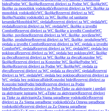
bidea
Podne WC školjke
Rezervni dijelovi za Podne WC školjke
WC
školjke za monoblok vodokotliće
Rezervni dijelovi za WC školjke za
monoblok vodokotliće
WC školjke
Rezervni dijelovi za WC
školjke
Nazidni vodokotlići za WC školjke od sanitarne
keramike
Monoblok
WC sjedala
Rezervni dijelovi za WC sjedala
WC
sjedala
Rezervni dijelovi za WC sjedala
WC školjke u izvedbi
Comfort
Rezervni dijelovi za WC školjke u izvedbi Comfort
WC
školjke, povišene
Rezervni dijelovi za WC školjke, povišene
WC
školjke, produljene
Rezervni dijelovi za WC školjke, produljene
WC
sjedala u izvedbi Comfort
Rezervni dijelovi za WC sjedala u izvedbi
Comfort
WC sjedala
Rezervni dijelovi za WC sjedala
WC sjedala bez
poklopca
Rezervni dijelovi za WC sjedala bez poklopca
WC školjke
za djecu
Rezervni dijelovi za WC školjke za djecu
Konzolne WC
školjke
Rezervni dijelovi za Konzolne WC školjke
Podne WC
školjke
Rezervni dijelovi za Podne WC školjke
WC sjedala za
djecu
Rezervni dijelovi za WC sjedala za djecu
WC sjedala
Rezervni
dijelovi za WC sjedala
WC sjedala bez poklopca
Rezervni dijelovi za
WC sjedala bez poklopca
Bidei
Konzolni bidei
Rezervni dijelovi za
Konzolni bidei
Podni bidei
Rezervni dijelovi za Podni
bidei
Pribor
Rezervni dijelovi za Pribor
Tipke za aktiviranje i uređaji
za aktiviranje ispiranja WC-a
Tipke za aktiviranje
Rezervni dijelovi
za Tipke za aktiviranje
Za Sigma ugradbene vodokotliće
Rezervni
dijelovi za Za Sigma ugradbene vodokotliće
Za Omega ugradbene
vodokotliće
Rezervni dijelovi za Za Omega ugradbene
vodokotliće
Za Kappa ugradbene vodokotliće
Rezervni dijelovi za Za