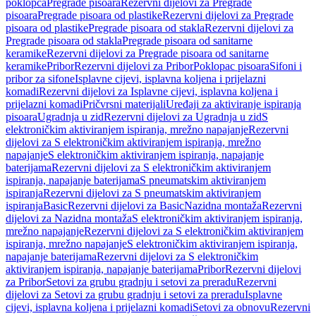
poklopca
Pregrade pisoara
Rezervni dijelovi za Pregrade
pisoara
Pregrade pisoara od plastike
Rezervni dijelovi za Pregrade
pisoara od plastike
Pregrade pisoara od stakla
Rezervni dijelovi za
Pregrade pisoara od stakla
Pregrade pisoara od sanitarne
keramike
Rezervni dijelovi za Pregrade pisoara od sanitarne
keramike
Pribor
Rezervni dijelovi za Pribor
Poklopac pisoara
Sifoni i
pribor za sifone
Isplavne cijevi, isplavna koljena i prijelazni
komadi
Rezervni dijelovi za Isplavne cijevi, isplavna koljena i
prijelazni komadi
Pričvrsni materijali
Uređaji za aktiviranje ispiranja
pisoara
Ugradnja u zid
Rezervni dijelovi za Ugradnja u zid
S
elektroničkim aktiviranjem ispiranja, mrežno napajanje
Rezervni
dijelovi za S elektroničkim aktiviranjem ispiranja, mrežno
napajanje
S elektroničkim aktiviranjem ispiranja, napajanje
baterijama
Rezervni dijelovi za S elektroničkim aktiviranjem
ispiranja, napajanje baterijama
S pneumatskim aktiviranjem
ispiranja
Rezervni dijelovi za S pneumatskim aktiviranjem
ispiranja
Basic
Rezervni dijelovi za Basic
Nazidna montaža
Rezervni
dijelovi za Nazidna montaža
S elektroničkim aktiviranjem ispiranja,
mrežno napajanje
Rezervni dijelovi za S elektroničkim aktiviranjem
ispiranja, mrežno napajanje
S elektroničkim aktiviranjem ispiranja,
napajanje baterijama
Rezervni dijelovi za S elektroničkim
aktiviranjem ispiranja, napajanje baterijama
Pribor
Rezervni dijelovi
za Pribor
Setovi za grubu gradnju i setovi za preradu
Rezervni
dijelovi za Setovi za grubu gradnju i setovi za preradu
Isplavne
cijevi, isplavna koljena i prijelazni komadi
Setovi za obnovu
Rezervni