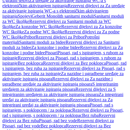
Ugradni setovi
Za uređaje za aktiviranje ispiranja WC-a s
elektroničkim aktiviranjem ispiranja
Rezervni dijelovi za Za uređaje
za aktiviranje ispiranja WC-a s elektroničkim aktiviranjem
ispiranja
Spojevi
Geberit Monolith sanitarni moduli
Sanitarni moduli
za WC školjke
Rezervni dijelovi za Sanitarni moduli za WC
školjke
Za konzolne WC školjke
Rezervni dijelovi za Za konzolne
WC školjke
Za podne WC školjke
Rezervni dijelovi za Za podne
WC školjke
Pribor
Rezervni dijelovi za Pribor
Potrošni
materijali
Sanitarni moduli za bidee
Rezervni dijelovi za Sanitarni
moduli za bidee
Za konzolne i podne bidee
Rezervni dijelovi za Za
konzolne i podne bidee
Pisoari
Pisoari, rad s ispiranjem, s rubom za
ispiranje
Rezervni dijelovi za Pisoari, rad s ispiranjem, s rubom za
ispiranje
Bez poklopca
Rezervni dijelovi za Bez poklopca
Pisoari, rad
s ispiranjem, bez ruba za ispiranje
Rezervni dijelovi za Pisoari, rad s
ispiranjem, bez ruba za ispiranje
Za nazidne i ugradbene uređaje za
aktiviranje ispiranja pisoara
Rezervni dijelovi za Za nazidne i
ugradbene uređaje za aktiviranje ispiranja pisoara
S integriranim
uređajem za aktiviranje ispiranja pisoara
Rezervni dijelovi za S
integriranim uređajem za aktiviranje ispiranja pisoara
Za integrirani
uređaj za aktiviranje ispiranja pisoara
Rezervni dijelovi za Za
integrirani uređaj za aktiviranje ispiranja pisoara
Pisoari, rad s
ispiranjem, s poklopcem / za poklopac
Rezervni dijelovi za Pisoari,
rad s ispiranjem, s poklopcem / za poklopac
Bez ruba
Rezervni
dijelovi za Bez ruba
Pisoari, rad bez vode
Rezervni dijelovi za
Pisoari, rad bez vode
Bez poklopca
Rezervni dijelovi za Bez