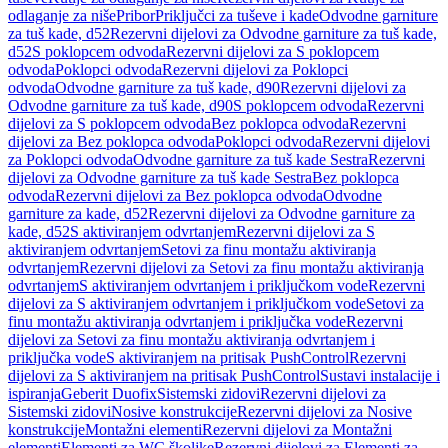
odlaganje za niše
Pribor
Priključci za tuševe i kade
Odvodne garniture
za tuš kade, d52
Rezervni dijelovi za Odvodne garniture za tuš kade,
d52
S poklopcem odvoda
Rezervni dijelovi za S poklopcem
odvoda
Poklopci odvoda
Rezervni dijelovi za Poklopci
odvoda
Odvodne garniture za tuš kade, d90
Rezervni dijelovi za
Odvodne garniture za tuš kade, d90
S poklopcem odvoda
Rezervni
dijelovi za S poklopcem odvoda
Bez poklopca odvoda
Rezervni
dijelovi za Bez poklopca odvoda
Poklopci odvoda
Rezervni dijelovi
za Poklopci odvoda
Odvodne garniture za tuš kade Sestra
Rezervni
dijelovi za Odvodne garniture za tuš kade Sestra
Bez poklopca
odvoda
Rezervni dijelovi za Bez poklopca odvoda
Odvodne
garniture za kade, d52
Rezervni dijelovi za Odvodne garniture za
kade, d52
S aktiviranjem odvrtanjem
Rezervni dijelovi za S
aktiviranjem odvrtanjem
Setovi za finu montažu aktiviranja
odvrtanjem
Rezervni dijelovi za Setovi za finu montažu aktiviranja
odvrtanjem
S aktiviranjem odvrtanjem i priključkom vode
Rezervni
dijelovi za S aktiviranjem odvrtanjem i priključkom vode
Setovi za
finu montažu aktiviranja odvrtanjem i priključka vode
Rezervni
dijelovi za Setovi za finu montažu aktiviranja odvrtanjem i
priključka vode
S aktiviranjem na pritisak PushControl
Rezervni
dijelovi za S aktiviranjem na pritisak PushControl
Sustavi instalacije i
ispiranja
Geberit Duofix
Sistemski zidovi
Rezervni dijelovi za
Sistemski zidovi
Nosive konstrukcije
Rezervni dijelovi za Nosive
konstrukcije
Montažni elementi
Rezervni dijelovi za Montažni
elementi
Elementi za WC školjke
Rezervni dijelovi za Elementi za