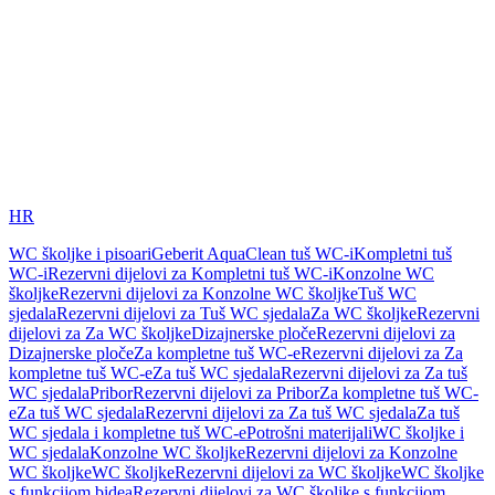
HR
WC školjke i pisoari
Geberit AquaClean tuš WC-i
Kompletni tuš
WC-i
Rezervni dijelovi za Kompletni tuš WC-i
Konzolne WC
školjke
Rezervni dijelovi za Konzolne WC školjke
Tuš WC
sjedala
Rezervni dijelovi za Tuš WC sjedala
Za WC školjke
Rezervni
dijelovi za Za WC školjke
Dizajnerske ploče
Rezervni dijelovi za
Dizajnerske ploče
Za kompletne tuš WC-e
Rezervni dijelovi za Za
kompletne tuš WC-e
Za tuš WC sjedala
Rezervni dijelovi za Za tuš
WC sjedala
Pribor
Rezervni dijelovi za Pribor
Za kompletne tuš WC-
e
Za tuš WC sjedala
Rezervni dijelovi za Za tuš WC sjedala
Za tuš
WC sjedala i kompletne tuš WC-e
Potrošni materijali
WC školjke i
WC sjedala
Konzolne WC školjke
Rezervni dijelovi za Konzolne
WC školjke
WC školjke
Rezervni dijelovi za WC školjke
WC školjke
s funkcijom bidea
Rezervni dijelovi za WC školjke s funkcijom