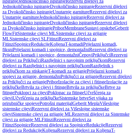
ispiranje
Jednokoličinsko ispiranje
Rezervni dijelovi za
Jednokoličinsko ispiranje
Dvokoličinsko ispiranje
Rezervni dijelovi
za Dvokoličinsko ispiranje
Unutarnje garniture
Rezervni dijelovi za
Unutarnje garniture
Jednokoličinsko ispiranje
Rezervni dijelovi za
Jednokoličinsko ispiranje
Dvokoličinsko ispiranje
Rezervni dijelovi
za Dvokoličinsko ispiranje
Pribor
Membrane
Sustavi opskrbe
Geberit
FlowFit
Sistemske cijevi ML
Sistemske cijevi za grijanje
ML
Sistemske cijevi SL
Fitinzi
Rezervni dijelovi za
Fitinzi
Spojnice
Redukcije
Koljena
T-komadi
Prijelazni komadi,
fiksni
Prijelazni komadi i spojnice, demontažni
Rezervni dijelovi za
Prijelazni komadi i spojnice, demontažni
Čepovi
Priključci
Rezervni
dijelovi za Priključci
Razdjelnici s navojnim priključkom
Rezervni
dijelovi za Razdjelnici s navojnim priključkom
Razdjelnik s
priključkom za stiskanje
T-komadi za grijanje
Prijelazni komadi i
spojevi za grijanje, demontažni
Priključci za grijanje
Rezervni dijelovi
za Priključci za grijanje
Pribor
Izolacije za cijevi i fitinge
Izolacije za
priključke
Brtvila za cijevi i fitinge
Brtvila za priključke
Brtve za
fitinge
Poklopci za cijevi
Poklopac za fitinge
Učvršćenja za
cijevi
Učvršćenja za priključke
Sistemske brtve
Set vijaka za
prirubničke spojeve
Potrošni materijal
Geberit Mepla
Višeslojne
sistemske cijevi
Rezervni dijelovi za Višeslojne sistemske
cijevi
Sistemske cijevi za grijanje ML
Rezervni dijelovi za Sistemske
cijevi za grijanje ML
Fitinzi
Rezervni dijelovi za
Fitinzi
Spojnice
Rezervni dijelovi za Spojnice
Redukcije
Rezervni
dijelovi za Redukcije
Koljena
Rezervni dijelovi za Koljena
T-