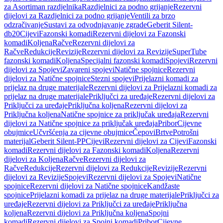
za Asortiman razdjelnika
Razdjelnici za podno grijanje
Rezervni
dijelovi za Razdjelnici za podno grijanje
Ventili za brzo
odzračivanje
Sustavi za odvodnjavanje zgrade
Geberit Silent-
db20
Cijevi
Fazonski komadi
Rezervni dijelovi za Fazonski
komadi
Koljena
Račve
Rezervni dijelovi za
Račve
Redukcije
Revizije
Rezervni dijelovi za Revizije
SuperTube
fazonski komadi
Koljena
Specijalni fazonski komadi
Spojevi
Rezervni
dijelovi za Spojevi
Zavareni spojevi
Natične spojnice
Rezervni
dijelovi za Natične spojnice
Stezni spojevi
Prijelazni komadi za
prijelaz na druge materijale
Rezervni dijelovi za Prijelazni komadi za
prijelaz na druge materijale
Priključci za uređaje
Rezervni dijelovi za
Priključci za uređaje
Priključna koljena
Rezervni dijelovi za
Priključna koljena
Natične spojnice za priključak uređaja
Rezervni
dijelovi za Natične spojnice za priključak uređaja
Pribor
Cijevne
obujmice
Učvršćenja za cijevne obujmice
Čepovi
Brtve
Potrošni
materijal
Geberit Silent-PP
Cijevi
Rezervni dijelovi za Cijevi
Fazonski
komadi
Rezervni dijelovi za Fazonski komadi
Koljena
Rezervni
dijelovi za Koljena
Račve
Rezervni dijelovi za
Račve
Redukcije
Rezervni dijelovi za Redukcije
Revizije
Rezervni
dijelovi za Revizije
Spojevi
Rezervni dijelovi za Spojevi
Natične
spojnice
Rezervni dijelovi za Natične spojnice
Kandžaste
spojnice
Prijelazni komadi za prijelaz na druge materijale
Priključci za
uređaje
Rezervni dijelovi za Priključci za uređaje
Priključna
koljena
Rezervni dijelovi za Priključna koljena
Spojni
komadi
Rezervni dijelovi za Spojni komadi
Pribor
Cijevne