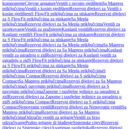
komponente
Cijevne armature
Ventili s ravnim sjedištem
Sa Mapress
priključcima
Ventili s kosim sjedištem
Rezervni dijelovi za Ventili s
kosim sjedištem
S FlowFit priključcima za stiskanje
Rezervni dijelovi
za S FlowFit priključcima za stiskanje
Sa Mepla
priključcima
Rezervni dijelovi za Sa Mepla priključcima
Ventili za
uzorkovanje
Ventili za pražnjenje
Kuglasti ventili
Rezervni dijelovi za
Kuglasti ventili
S FlowFit priključcima za stiskanje
Rezervni dijelovi
za S FlowFit priključcima za stiskanje
Sa Mepla
priključcima
Rezervni dijelovi za Sa Mepla priključcima
Sa Mapress
priključcima
Rezervni dijelovi za Sa Mapress priključcima
Kuglasti
ventili za ugradnju u zid
Rezervni dijelovi za Kuglasti ventili za
ugradnju u zid
S FlowFit priključcima za stiskanje
Rezervni dijelovi
za S FlowFit priključcima za stiskanje
Sa Mepla
priključcima
Rezervni dijelovi za Sa Mepla priključcima
S
priključcima Compact
Rezervni dijelovi za S priključcima
Compact
Sa Mapress priključcima
Rezervni dijelovi za Sa Mapress
priključcima
S navojnim priključcima
Rezervni dijelovi za S
navojnim priključcima
Zaporne i razdjelne jedinice za ugradnju u
zid
Rezervni dijelovi za Zaporne i razdjelne jedinice za ugradnju u
zid
S priključcima Compact
Rezervni dijelovi za S priključcima
Compact
Nepovratni ventili
Rezervni dijelovi za Nepovratni ventili
Sa
Mapress priključcima
Rezervni dijelovi za Sa Mapress
priključcima
Odzračni ventili za grijanje
Ventili za brzo
odzračivanje
Podno grijanje ili hlađenje
Sistemske cijevi
Rezervni
dijelovi za Sistemske cijevi
Asortiman razdjelnika
Rezervni dijelovi