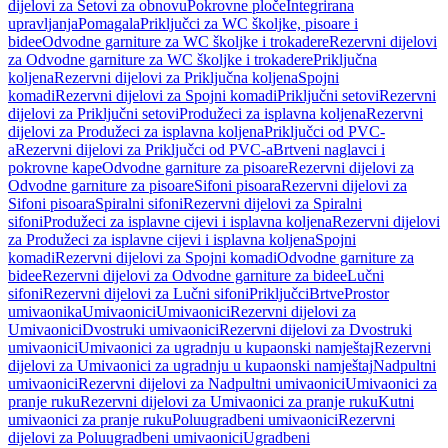
dijelovi za Setovi za obnovu
Pokrovne ploče
Integrirana
upravljanja
Pomagala
Priključci za WC školjke, pisoare i
bidee
Odvodne garniture za WC školjke i trokadere
Rezervni dijelovi
za Odvodne garniture za WC školjke i trokadere
Priključna
koljena
Rezervni dijelovi za Priključna koljena
Spojni
komadi
Rezervni dijelovi za Spojni komadi
Priključni setovi
Rezervni
dijelovi za Priključni setovi
Produžeci za isplavna koljena
Rezervni
dijelovi za Produžeci za isplavna koljena
Priključci od PVC-
a
Rezervni dijelovi za Priključci od PVC-a
Brtveni naglavci i
pokrovne kape
Odvodne garniture za pisoare
Rezervni dijelovi za
Odvodne garniture za pisoare
Sifoni pisoara
Rezervni dijelovi za
Sifoni pisoara
Spiralni sifoni
Rezervni dijelovi za Spiralni
sifoni
Produžeci za isplavne cijevi i isplavna koljena
Rezervni dijelovi
za Produžeci za isplavne cijevi i isplavna koljena
Spojni
komadi
Rezervni dijelovi za Spojni komadi
Odvodne garniture za
bidee
Rezervni dijelovi za Odvodne garniture za bidee
Lučni
sifoni
Rezervni dijelovi za Lučni sifoni
Priključci
Brtve
Prostor
umivaonika
Umivaonici
Umivaonici
Rezervni dijelovi za
Umivaonici
Dvostruki umivaonici
Rezervni dijelovi za Dvostruki
umivaonici
Umivaonici za ugradnju u kupaonski namještaj
Rezervni
dijelovi za Umivaonici za ugradnju u kupaonski namještaj
Nadpultni
umivaonici
Rezervni dijelovi za Nadpultni umivaonici
Umivaonici za
pranje ruku
Rezervni dijelovi za Umivaonici za pranje ruku
Kutni
umivaonici za pranje ruku
Poluugradbeni umivaonici
Rezervni
dijelovi za Poluugradbeni umivaonici
Ugradbeni