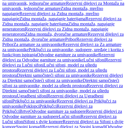
na umivaonik, jednoručne armature
Rezervni dijelovi za Montaža na
umivaonik, jednoručne armature
Zidna montaža, mrežno
napajanje
Rezervni dijelovi za Zidna montaža, mrežno
napajanje
Zidna montaža, napajanje baterijama
Rezervni dijelovi za
Zidna montaža, napajanje baterijama
Zidna montaža, napajanje
generatorom
Rezervni dijelovi za Zidna montaža, napajanje
generatorom
Zidna montaža, dvoručne armature
Rezervni dijelovi za
Zidna montaža, dvoručne armature
Pribor
Rezervni dijelovi za
Pribor
Za armature za umivaonike
Rezervni dijelovi za Za armature
za umivaonike
Priključci za umivaonike, sudopere, uređaje i korita s
funkcijom ispiranja
Odvodne garniture za umivaonike
Rezervni
dijelovi za Odvodne garniture za umivaonike
Lučni sifoni
Rezervni
dijelovi za Lučni sifoni
Lučni sifoni, model za uštedu
prostora
Rezervni dijelovi za Lučni sifoni, model za uštedu
prostora
Direktni samočisteći sifoni za umivaonike
Rezervni dijelovi
za Direktni samočisteći sifoni za umivaonike
Direktni samočisteći
sifoni za umivaonike, model za uštedu prostora
Rezervni dijelovi za
Direktni samočisteći sifoni za umivaonike, model za uštedu
prostora
Ugradbeni sifoni
Rezervni dijelovi za Ugradbeni
sifoni
Priključci za umivaonike
Rezervni dijelovi za Priključci za
umivaonike
Poklopci
Priključci
Rezervni dijelovi za
Priključci
Brtve
Odvodne garniture za sudopere
Rezervni dijelovi za
Odvodne garniture za sudopere
Lučni sifoni
Rezervni dijelovi za
Lučni sifoni
Sifoni s dvije komore
Rezervni dijelovi za Sifoni s dvije
komore
Spojni komadi
Rezervni dijelovi za Spojni komadi
Odvodne