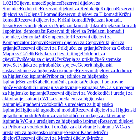
1.0215
Cijevni umeci
Spojnice
Rezervni dijelovi za
Spojnice
Redukcije
Rezervni dijelovi za Redukcije
Koljena
Rezervni
dijelovi za Koljena
T-komadi
Rezervni dijelovi za T-komadi
Križni
komadi
Rezervni dijelovi za Križni komadi
Prijelazni komadi,
fiksni
Rezervni dijelovi za Prijelazni komadi, fiksni
Prijelazni komadi
i spojnice, demontažni
Rezervni dijelovi za Prijelazni komadi i
spojnice, demontažni
Kompenzatori
Rezervni dijelovi za
Kompenzatori
Čepovi
Rezervni dijelovi za Čepovi
Priključci za
grijanje
Rezervni dijelovi za Priključci za grijanje
Pribor za Geberit
Mapress C-čelik
Brtvila za cijevi i fitinge
Poklopci za
cijevi
Učvršćenja za cijevi
Učvršćenja za priključke
Sistemske
brtve
Set vijaka za prirubničke spojeve
Geberit higijenski
sustav
Jedinice za higijensko ispiranje
Rezervni dijelovi za Jedinice
za higijensko ispiranje
Pribor za jedinice za higijensko
ispiranje
Senzori
Kabeli
Graničnik protoka
Poklopci i pokrovne
ploče
Vodokotlići i uređaji za aktiviranje ispiranja WC-a s uređajem
za higijensko ispiranje
Rezervni dijelovi za Vodokotlići i uređaji za
aktiviranje ispiranja WC-a s uređajem za higijensko
ispiranje
Ugradbeni vodokotlići s uređajem za higijensko
ispiranje
Higijenski ugradbeni moduli
Rezervni dijelovi za Higijenski
ugradbeni moduli
Pribor za vodokotliće i uređaje za aktiviranje
ispiranja WC-a s uređajem za higijensko ispiranje
Rezervni dijelovi
za Pribor za vodokotliće i uređaje za aktiviranje ispiranja WC-a s
uređajem za higijensko ispiranje
Senzori
Kabeli
Mrežni
dijelovi
Rezervni dijelovi za Mrežni dijelovi
Mrežne