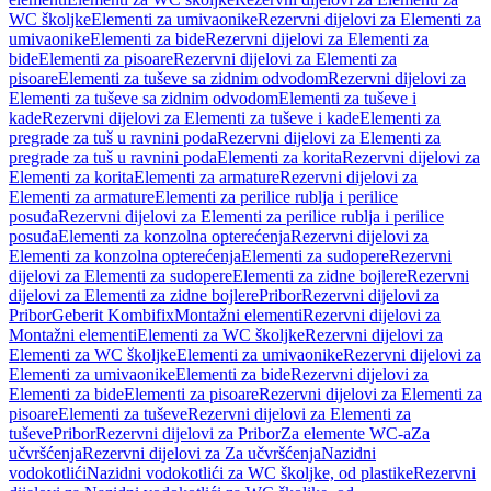
WC školjke
Elementi za umivaonike
Rezervni dijelovi za Elementi za
umivaonike
Elementi za bide
Rezervni dijelovi za Elementi za
bide
Elementi za pisoare
Rezervni dijelovi za Elementi za
pisoare
Elementi za tuševe sa zidnim odvodom
Rezervni dijelovi za
Elementi za tuševe sa zidnim odvodom
Elementi za tuševe i
kade
Rezervni dijelovi za Elementi za tuševe i kade
Elementi za
pregrade za tuš u ravnini poda
Rezervni dijelovi za Elementi za
pregrade za tuš u ravnini poda
Elementi za korita
Rezervni dijelovi za
Elementi za korita
Elementi za armature
Rezervni dijelovi za
Elementi za armature
Elementi za perilice rublja i perilice
posuđa
Rezervni dijelovi za Elementi za perilice rublja i perilice
posuđa
Elementi za konzolna opterećenja
Rezervni dijelovi za
Elementi za konzolna opterećenja
Elementi za sudopere
Rezervni
dijelovi za Elementi za sudopere
Elementi za zidne bojlere
Rezervni
dijelovi za Elementi za zidne bojlere
Pribor
Rezervni dijelovi za
Pribor
Geberit Kombifix
Montažni elementi
Rezervni dijelovi za
Montažni elementi
Elementi za WC školjke
Rezervni dijelovi za
Elementi za WC školjke
Elementi za umivaonike
Rezervni dijelovi za
Elementi za umivaonike
Elementi za bide
Rezervni dijelovi za
Elementi za bide
Elementi za pisoare
Rezervni dijelovi za Elementi za
pisoare
Elementi za tuševe
Rezervni dijelovi za Elementi za
tuševe
Pribor
Rezervni dijelovi za Pribor
Za elemente WC-a
Za
učvršćenja
Rezervni dijelovi za Za učvršćenja
Nazidni
vodokotlići
Nazidni vodokotlići za WC školjke, od plastike
Rezervni