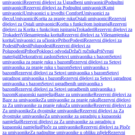
umivaonici
Rezervni dijelovi za Ugradbeni umivaonici
Podpultni
umivaonici
Rezervni dijelovi za Podpultni umivaonici
Kutni
umivaonici
Umivaonici u izvedbi Comfort
Umivaonici za
djecu
Umivaonici
Korita za pranje ruku
Ostali umivaonici
Rezervni
dijelovi za Ostali umivaonici
Korita s funkcijom ispiranja
Rezervni
dijelovi za Korita s funkcijom ispiranja
Trokaderi
Rezervni dijelovi za
Trokaderi
Višenamjenska korita
Rezervni dijelovi za Višenamjenska
korita
Umivaonici za učionice
Pribor
Podesti
Rezervni dijelovi za
Podesti
Podesti
Polupodesti
Rezervni dijelovi za
Polupodesti
Pribor
Poklopci odvoda
Držači ručnika
Pričvrsni
materijali
Dekorativni zasloni
Setovi umivaonika s bazom
Setovi
umivaonika za pranje ruku s bazom
Rezervni dijelovi za Setovi
umivaonika za pranje ruku s bazom
Setovi umivaonika s
bazom
Rezervni dijelovi za Setovi umivaonika s bazom
Setovi
ugradnog umivaonika s bazom
Rezervni dijelovi za Setovi ugradnog
umivaonika s bazom
Setovi ugradbenih umivaonika s
bazom
Rezervni dijelovi za Setovi ugradbenih umivaonika s
bazom
Kupaonski namještaj
Baze za umivaonike
Rezervni dijelovi za
Baze za umivaonike
Za umivaonike za pranje ruku
Rezervni dijelovi
za Za umivaonike za pranje ruku
Za umivaonike
Rezervni dijelovi za
Za umivaonike
Za dvostruke umivaonike
Rezervni dijelovi za Za
dvostruke umivaonike
Za umivaonike za ugradnju u kupaonski
namještaj
Rezervni dijelovi za Za umivaonike za ugradnju u
kupaonski namještaj
Ploče za umivaonike
Rezervni dijelovi za Ploče
za umivaonike
Za nadpultne umivaonike u obliku zdjele
Rezervni