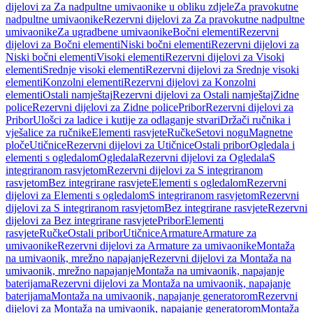
dijelovi za Za nadpultne umivaonike u obliku zdjele
Za pravokutne
nadpultne umivaonike
Rezervni dijelovi za Za pravokutne nadpultne
umivaonike
Za ugradbene umivaonike
Bočni elementi
Rezervni
dijelovi za Bočni elementi
Niski bočni elementi
Rezervni dijelovi za
Niski bočni elementi
Visoki elementi
Rezervni dijelovi za Visoki
elementi
Srednje visoki elementi
Rezervni dijelovi za Srednje visoki
elementi
Konzolni elementi
Rezervni dijelovi za Konzolni
elementi
Ostali namještaj
Rezervni dijelovi za Ostali namještaj
Zidne
police
Rezervni dijelovi za Zidne police
Pribor
Rezervni dijelovi za
Pribor
Ulošci za ladice i kutije za odlaganje stvari
Držači ručnika i
vješalice za ručnike
Elementi rasvjete
Ručke
Setovi nogu
Magnetne
ploče
Utičnice
Rezervni dijelovi za Utičnice
Ostali pribor
Ogledala i
elementi s ogledalom
Ogledala
Rezervni dijelovi za Ogledala
S
integriranom rasvjetom
Rezervni dijelovi za S integriranom
rasvjetom
Bez integrirane rasvjete
Elementi s ogledalom
Rezervni
dijelovi za Elementi s ogledalom
S integriranom rasvjetom
Rezervni
dijelovi za S integriranom rasvjetom
Bez integrirane rasvjete
Rezervni
dijelovi za Bez integrirane rasvjete
Pribor
Elementi
rasvjete
Ručke
Ostali pribor
Utičnice
Armature
Armature za
umivaonike
Rezervni dijelovi za Armature za umivaonike
Montaža
na umivaonik, mrežno napajanje
Rezervni dijelovi za Montaža na
umivaonik, mrežno napajanje
Montaža na umivaonik, napajanje
baterijama
Rezervni dijelovi za Montaža na umivaonik, napajanje
baterijama
Montaža na umivaonik, napajanje generatorom
Rezervni
dijelovi za Montaža na umivaonik, napajanje generatorom
Montaža