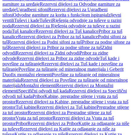
garniture za uređaje
Rezervni dijelovi za Odvodne garniture za
uređaje
Ugradbeni sifoni
Rezervni dijelovi za Ugradbeni
sifoni
Odvodne garniture za korita s funkcijom ispiranja
Izljevni
ventili
Tuševi i kade
Tuševi
Rješenja odvodnje za tuševe u razini
poda
Rezervni dijelovi za Rješenja odvodnje za tuševe u razini
poda
Tuš kanalice
Rezervni dijelovi za Tuš kanalice
Pribor za tuš
kanalice
Rezervni dijelovi za Pribor za tuš kanalice
Podni sifoni za
tuš
Rezervni dijelovi za Podni sifoni za tuš
Pribor za podne sifone za
tuš
Rezervni dijelovi za Pribor za podne sifone za tuš
Zidni
odvodi
Rezervni dijelovi za Zidni odvodi
Pribor za zidne
odvode
Rezervni dijelovi za Pribor za zidne odvode
Tuš kade i
površine za tuširanje
Rezervni dijelovi za Tuš kade i površine za
tuširanje
Površine za tuširanje od mineralnog materijala i Geberit
Duofix montažni elementi
Površine za tuširanje od mineralnog
materijala
Rezervni dijelovi za Površine za tuširanje od mineralnog
materijala
Montažni elementi
Rezervni dijelovi za Montažni
elementi
Specifični odvodi tuš kada
Rezervni dijelovi za Specifični
odvodi tuš kada
Pribor
Kabine, pregradne stijene i vrata za tuš
prostor
Rezervni dijelovi za Kabine, pregradne stijene i vrata za tuš
prostor
Tuš kabine
Rezervni dijelovi za Tuš kabine
Pregradne stijene
za tuš prostor
Rezervni dijelovi za Pregradne stijene za tuš
prostor
Vrata za tuš prostor
Rezervni dijelovi za Vrata za tuš
prostor
Pribor
Rezervni dijelovi za Pribor
Kutije za odlaganje za niše
za tuševe
Rezervni dijelovi za Kutije za odlaganje za niše za
tuševe
Kutije za odlaganje za niše
Rezervni dijelovi za Kutije za