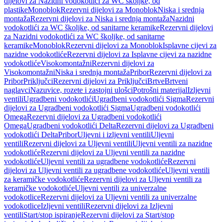
dijelovi za Nazidni vodokotlići za WC školjke, od
plastike
Monoblok
Rezervni dijelovi za Monoblok
Niska i srednja
montaža
Rezervni dijelovi za Niska i srednja montaža
Nazidni
vodokotlići za WC školjke, od sanitarne keramike
Rezervni dijelovi
za Nazidni vodokotlići za WC školjke, od sanitarne
keramike
Monoblok
Rezervni dijelovi za Monoblok
Isplavne cijevi za
nazidne vodokotliće
Rezervni dijelovi za Isplavne cijevi za nazidne
vodokotliće
Visokomontažni
Rezervni dijelovi za
Visokomontažni
Niska i srednja montaža
Pribor
Rezervni dijelovi za
Pribor
Priključci
Rezervni dijelovi za Priključci
Brtve
Brtveni
naglavci
Nazuvice, rozete i zastojni ulošci
Potrošni materijal
Izljevni
ventili
Ugradbeni vodokotlići
Ugradbeni vodokotlići Sigma
Rezervni
dijelovi za Ugradbeni vodokotlići Sigma
Ugradbeni vodokotlići
Omega
Rezervni dijelovi za Ugradbeni vodokotlići
Omega
Ugradbeni vodokotlići Delta
Rezervni dijelovi za Ugradbeni
vodokotlići Delta
Pribor
Uljevni i izljevni ventili
Uljevni
ventili
Rezervni dijelovi za Uljevni ventili
Uljevni ventili za nazidne
vodokotliće
Rezervni dijelovi za Uljevni ventili za nazidne
vodokotliće
Uljevni ventili za ugradbene vodokotliće
Rezervni
dijelovi za Uljevni ventili za ugradbene vodokotliće
Uljevni ventili
za keramičke vodokotliće
Rezervni dijelovi za Uljevni ventili za
keramičke vodokotliće
Uljevni ventili za univerzalne
vodokotlice
Rezervni dijelovi za Uljevni ventili za univerzalne
vodokotlice
Izljevni ventili
Rezervni dijelovi za Izljevni
ventili
Start/stop ispiranje
Rezervni dijelovi za Start/stop