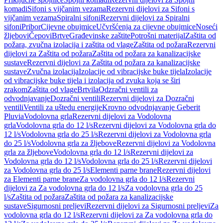
komadi
Sifoni s vijčanim vezama
Rezervni dijelovi za Sifoni s
vijčanim vezama
Spiralni sifoni
Rezervni dijelovi za Spiralni
sifoni
Pribor
Cijevne obujmice
Učvršćenja za cijevne obujmice
Noseći
žljebovi
Čepovi
Brtve
Građevinske zaštite
Potrošni materijal
Zaštita od
požara, zvučna izolacija i zaštita od vlage
Zaštita od požara
Rezervni
dijelovi za Zaštita od požara
Zaštita od požara za kanalizacijske
sustave
Rezervni dijelovi za Zaštita od požara za kanalizacijske
sustave
Zvučna izolacija
Izolacije od vibracijske buke tijela
Izolacije
od vibracijske buke tijela i izolacija od zvuka koja se širi
zrakom
Zaštita od vlage
Brtvila
Odzračni ventili za
odvodnjavanje
Dozračni ventili
Rezervni dijelovi za Dozračni
ventili
Ventili za uštedu energije
Krovno odvodnjavanje Geberit
Pluvia
Vodolovna grla
Rezervni dijelovi za Vodolovna
grla
Vodolovna grla do 12 l/s
Rezervni dijelovi za Vodolovna grla do
12 l/s
Vodolovna grla do 25 l/s
Rezervni dijelovi za Vodolovna grla
do 25 l/s
Vodolovna grla za žljebove
Rezervni dijelovi za Vodolovna
grla za žljebove
Vodolovna grla do 12 l/s
Rezervni dijelovi za
Vodolovna grla do 12 l/s
Vodolovna grla do 25 l/s
Rezervni dijelovi
za Vodolovna grla do 25 l/s
Elementi parne brane
Rezervni dijelovi
za Elementi parne brane
Za vodolovna grla do 12 l/s
Rezervni
dijelovi za Za vodolovna grla do 12 l/s
Za vodolovna grla do 25
l/s
Zaštita od požara
Zaštita od požara za kanalizacijske
sustave
Sigurnosni preljevi
Rezervni dijelovi za Sigurnosni preljevi
Za
vodolovna grla do 12 l/s
Rezervni dijelovi za Za vodolovna grla do