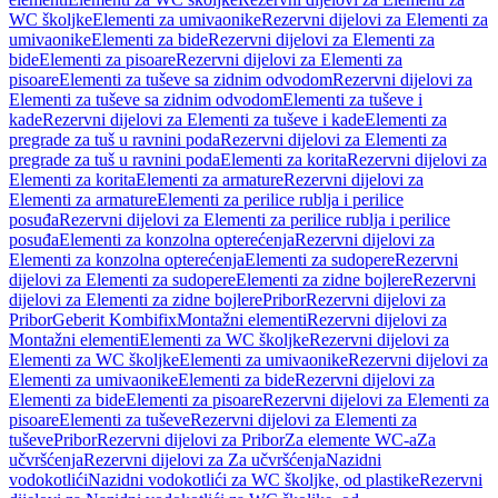
WC školjke
Elementi za umivaonike
Rezervni dijelovi za Elementi za
umivaonike
Elementi za bide
Rezervni dijelovi za Elementi za
bide
Elementi za pisoare
Rezervni dijelovi za Elementi za
pisoare
Elementi za tuševe sa zidnim odvodom
Rezervni dijelovi za
Elementi za tuševe sa zidnim odvodom
Elementi za tuševe i
kade
Rezervni dijelovi za Elementi za tuševe i kade
Elementi za
pregrade za tuš u ravnini poda
Rezervni dijelovi za Elementi za
pregrade za tuš u ravnini poda
Elementi za korita
Rezervni dijelovi za
Elementi za korita
Elementi za armature
Rezervni dijelovi za
Elementi za armature
Elementi za perilice rublja i perilice
posuđa
Rezervni dijelovi za Elementi za perilice rublja i perilice
posuđa
Elementi za konzolna opterećenja
Rezervni dijelovi za
Elementi za konzolna opterećenja
Elementi za sudopere
Rezervni
dijelovi za Elementi za sudopere
Elementi za zidne bojlere
Rezervni
dijelovi za Elementi za zidne bojlere
Pribor
Rezervni dijelovi za
Pribor
Geberit Kombifix
Montažni elementi
Rezervni dijelovi za
Montažni elementi
Elementi za WC školjke
Rezervni dijelovi za
Elementi za WC školjke
Elementi za umivaonike
Rezervni dijelovi za
Elementi za umivaonike
Elementi za bide
Rezervni dijelovi za
Elementi za bide
Elementi za pisoare
Rezervni dijelovi za Elementi za
pisoare
Elementi za tuševe
Rezervni dijelovi za Elementi za
tuševe
Pribor
Rezervni dijelovi za Pribor
Za elemente WC-a
Za
učvršćenja
Rezervni dijelovi za Za učvršćenja
Nazidni
vodokotlići
Nazidni vodokotlići za WC školjke, od plastike
Rezervni