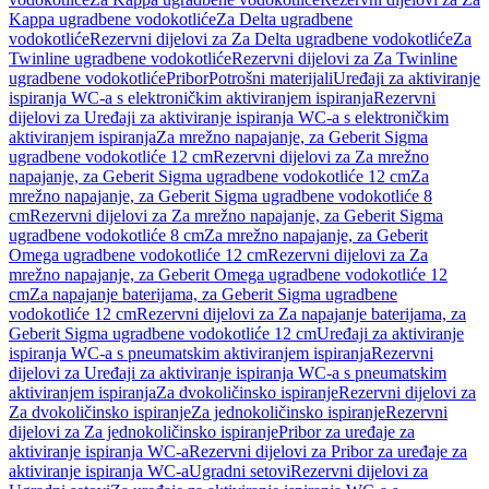
Kappa ugradbene vodokotliće
Za Delta ugradbene
vodokotliće
Rezervni dijelovi za Za Delta ugradbene vodokotliće
Za
Twinline ugradbene vodokotliće
Rezervni dijelovi za Za Twinline
ugradbene vodokotliće
Pribor
Potrošni materijali
Uređaji za aktiviranje
ispiranja WC-a s elektroničkim aktiviranjem ispiranja
Rezervni
dijelovi za Uređaji za aktiviranje ispiranja WC-a s elektroničkim
aktiviranjem ispiranja
Za mrežno napajanje, za Geberit Sigma
ugradbene vodokotliće 12 cm
Rezervni dijelovi za Za mrežno
napajanje, za Geberit Sigma ugradbene vodokotliće 12 cm
Za
mrežno napajanje, za Geberit Sigma ugradbene vodokotliće 8
cm
Rezervni dijelovi za Za mrežno napajanje, za Geberit Sigma
ugradbene vodokotliće 8 cm
Za mrežno napajanje, za Geberit
Omega ugradbene vodokotliće 12 cm
Rezervni dijelovi za Za
mrežno napajanje, za Geberit Omega ugradbene vodokotliće 12
cm
Za napajanje baterijama, za Geberit Sigma ugradbene
vodokotliće 12 cm
Rezervni dijelovi za Za napajanje baterijama, za
Geberit Sigma ugradbene vodokotliće 12 cm
Uređaji za aktiviranje
ispiranja WC-a s pneumatskim aktiviranjem ispiranja
Rezervni
dijelovi za Uređaji za aktiviranje ispiranja WC-a s pneumatskim
aktiviranjem ispiranja
Za dvokoličinsko ispiranje
Rezervni dijelovi za
Za dvokoličinsko ispiranje
Za jednokoličinsko ispiranje
Rezervni
dijelovi za Za jednokoličinsko ispiranje
Pribor za uređaje za
aktiviranje ispiranja WC-a
Rezervni dijelovi za Pribor za uređaje za
aktiviranje ispiranja WC-a
Ugradni setovi
Rezervni dijelovi za