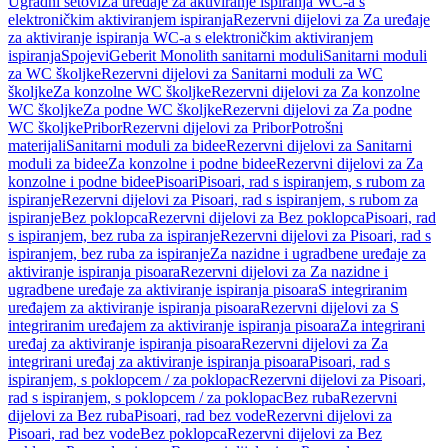
Ugradni setovi
Za uređaje za aktiviranje ispiranja WC-a s
elektroničkim aktiviranjem ispiranja
Rezervni dijelovi za Za uređaje
za aktiviranje ispiranja WC-a s elektroničkim aktiviranjem
ispiranja
Spojevi
Geberit Monolith sanitarni moduli
Sanitarni moduli
za WC školjke
Rezervni dijelovi za Sanitarni moduli za WC
školjke
Za konzolne WC školjke
Rezervni dijelovi za Za konzolne
WC školjke
Za podne WC školjke
Rezervni dijelovi za Za podne
WC školjke
Pribor
Rezervni dijelovi za Pribor
Potrošni
materijali
Sanitarni moduli za bidee
Rezervni dijelovi za Sanitarni
moduli za bidee
Za konzolne i podne bidee
Rezervni dijelovi za Za
konzolne i podne bidee
Pisoari
Pisoari, rad s ispiranjem, s rubom za
ispiranje
Rezervni dijelovi za Pisoari, rad s ispiranjem, s rubom za
ispiranje
Bez poklopca
Rezervni dijelovi za Bez poklopca
Pisoari, rad
s ispiranjem, bez ruba za ispiranje
Rezervni dijelovi za Pisoari, rad s
ispiranjem, bez ruba za ispiranje
Za nazidne i ugradbene uređaje za
aktiviranje ispiranja pisoara
Rezervni dijelovi za Za nazidne i
ugradbene uređaje za aktiviranje ispiranja pisoara
S integriranim
uređajem za aktiviranje ispiranja pisoara
Rezervni dijelovi za S
integriranim uređajem za aktiviranje ispiranja pisoara
Za integrirani
uređaj za aktiviranje ispiranja pisoara
Rezervni dijelovi za Za
integrirani uređaj za aktiviranje ispiranja pisoara
Pisoari, rad s
ispiranjem, s poklopcem / za poklopac
Rezervni dijelovi za Pisoari,
rad s ispiranjem, s poklopcem / za poklopac
Bez ruba
Rezervni
dijelovi za Bez ruba
Pisoari, rad bez vode
Rezervni dijelovi za
Pisoari, rad bez vode
Bez poklopca
Rezervni dijelovi za Bez