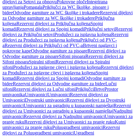
dijelovi za Setovi za obnovu
Pokrovne ploče
Integrirana
upravljanja
Pomagala
Priključci za WC školjke, pisoare i
bidee
Odvodne garniture za WC školjke i trokadere
Rezervni dijelovi
za Odvodne garniture za WC školjke i trokadere
Priključna
koljena
Rezervni dijelovi za Priključna koljena
Spojni
komadi
Rezervni dijelovi za Spojni komadi
Priključni setovi
Rezervni
dijelovi za Priključni setovi
Produžeci za isplavna koljena
Rezervni
dijelovi za Produžeci za isplavna koljena
Priključci od PVC-
a
Rezervni dijelovi za Priključci od PVC-a
Brtveni naglavci i
pokrovne kape
Odvodne garniture za pisoare
Rezervni dijelovi za
Odvodne garniture za pisoare
Sifoni pisoara
Rezervni dijelovi za
Sifoni pisoara
Spiralni sifoni
Rezervni dijelovi za Spiralni
sifoni
Produžeci za isplavne cijevi i isplavna koljena
Rezervni dijelovi
za Produžeci za isplavne cijevi i isplavna koljena
Spojni
komadi
Rezervni dijelovi za Spojni komadi
Odvodne garniture za
bidee
Rezervni dijelovi za Odvodne garniture za bidee
Lučni
sifoni
Rezervni dijelovi za Lučni sifoni
Priključci
Brtve
Prostor
umivaonika
Umivaonici
Umivaonici
Rezervni dijelovi za
Umivaonici
Dvostruki umivaonici
Rezervni dijelovi za Dvostruki
umivaonici
Umivaonici za ugradnju u kupaonski namještaj
Rezervni
dijelovi za Umivaonici za ugradnju u kupaonski namještaj
Nadpultni
umivaonici
Rezervni dijelovi za Nadpultni umivaonici
Umivaonici za
pranje ruku
Rezervni dijelovi za Umivaonici za pranje ruku
Kutni
umivaonici za pranje ruku
Poluugradbeni umivaonici
Rezervni
dijelovi za Poluugradbeni umivaonici
Ugradbeni