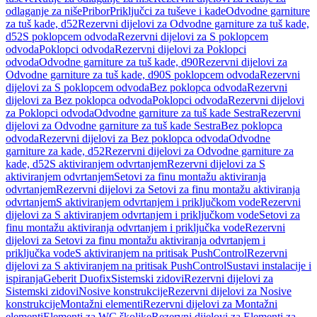
odlaganje za niše
Pribor
Priključci za tuševe i kade
Odvodne garniture
za tuš kade, d52
Rezervni dijelovi za Odvodne garniture za tuš kade,
d52
S poklopcem odvoda
Rezervni dijelovi za S poklopcem
odvoda
Poklopci odvoda
Rezervni dijelovi za Poklopci
odvoda
Odvodne garniture za tuš kade, d90
Rezervni dijelovi za
Odvodne garniture za tuš kade, d90
S poklopcem odvoda
Rezervni
dijelovi za S poklopcem odvoda
Bez poklopca odvoda
Rezervni
dijelovi za Bez poklopca odvoda
Poklopci odvoda
Rezervni dijelovi
za Poklopci odvoda
Odvodne garniture za tuš kade Sestra
Rezervni
dijelovi za Odvodne garniture za tuš kade Sestra
Bez poklopca
odvoda
Rezervni dijelovi za Bez poklopca odvoda
Odvodne
garniture za kade, d52
Rezervni dijelovi za Odvodne garniture za
kade, d52
S aktiviranjem odvrtanjem
Rezervni dijelovi za S
aktiviranjem odvrtanjem
Setovi za finu montažu aktiviranja
odvrtanjem
Rezervni dijelovi za Setovi za finu montažu aktiviranja
odvrtanjem
S aktiviranjem odvrtanjem i priključkom vode
Rezervni
dijelovi za S aktiviranjem odvrtanjem i priključkom vode
Setovi za
finu montažu aktiviranja odvrtanjem i priključka vode
Rezervni
dijelovi za Setovi za finu montažu aktiviranja odvrtanjem i
priključka vode
S aktiviranjem na pritisak PushControl
Rezervni
dijelovi za S aktiviranjem na pritisak PushControl
Sustavi instalacije i
ispiranja
Geberit Duofix
Sistemski zidovi
Rezervni dijelovi za
Sistemski zidovi
Nosive konstrukcije
Rezervni dijelovi za Nosive
konstrukcije
Montažni elementi
Rezervni dijelovi za Montažni
elementi
Elementi za WC školjke
Rezervni dijelovi za Elementi za