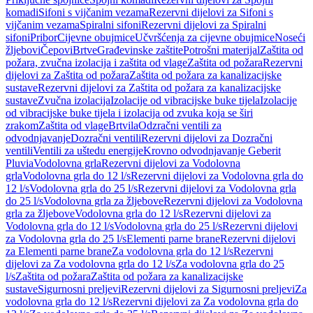
komadi
Sifoni s vijčanim vezama
Rezervni dijelovi za Sifoni s
vijčanim vezama
Spiralni sifoni
Rezervni dijelovi za Spiralni
sifoni
Pribor
Cijevne obujmice
Učvršćenja za cijevne obujmice
Noseći
žljebovi
Čepovi
Brtve
Građevinske zaštite
Potrošni materijal
Zaštita od
požara, zvučna izolacija i zaštita od vlage
Zaštita od požara
Rezervni
dijelovi za Zaštita od požara
Zaštita od požara za kanalizacijske
sustave
Rezervni dijelovi za Zaštita od požara za kanalizacijske
sustave
Zvučna izolacija
Izolacije od vibracijske buke tijela
Izolacije
od vibracijske buke tijela i izolacija od zvuka koja se širi
zrakom
Zaštita od vlage
Brtvila
Odzračni ventili za
odvodnjavanje
Dozračni ventili
Rezervni dijelovi za Dozračni
ventili
Ventili za uštedu energije
Krovno odvodnjavanje Geberit
Pluvia
Vodolovna grla
Rezervni dijelovi za Vodolovna
grla
Vodolovna grla do 12 l/s
Rezervni dijelovi za Vodolovna grla do
12 l/s
Vodolovna grla do 25 l/s
Rezervni dijelovi za Vodolovna grla
do 25 l/s
Vodolovna grla za žljebove
Rezervni dijelovi za Vodolovna
grla za žljebove
Vodolovna grla do 12 l/s
Rezervni dijelovi za
Vodolovna grla do 12 l/s
Vodolovna grla do 25 l/s
Rezervni dijelovi
za Vodolovna grla do 25 l/s
Elementi parne brane
Rezervni dijelovi
za Elementi parne brane
Za vodolovna grla do 12 l/s
Rezervni
dijelovi za Za vodolovna grla do 12 l/s
Za vodolovna grla do 25
l/s
Zaštita od požara
Zaštita od požara za kanalizacijske
sustave
Sigurnosni preljevi
Rezervni dijelovi za Sigurnosni preljevi
Za
vodolovna grla do 12 l/s
Rezervni dijelovi za Za vodolovna grla do