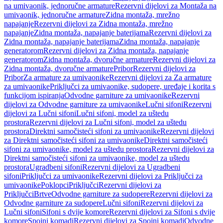
na umivaonik, jednoručne armature
Rezervni dijelovi za Montaža na
umivaonik, jednoručne armature
Zidna montaža, mrežno
napajanje
Rezervni dijelovi za Zidna montaža, mrežno
napajanje
Zidna montaža, napajanje baterijama
Rezervni dijelovi za
Zidna montaža, napajanje baterijama
Zidna montaža, napajanje
generatorom
Rezervni dijelovi za Zidna montaža, napajanje
generatorom
Zidna montaža, dvoručne armature
Rezervni dijelovi za
Zidna montaža, dvoručne armature
Pribor
Rezervni dijelovi za
Pribor
Za armature za umivaonike
Rezervni dijelovi za Za armature
za umivaonike
Priključci za umivaonike, sudopere, uređaje i korita s
funkcijom ispiranja
Odvodne garniture za umivaonike
Rezervni
dijelovi za Odvodne garniture za umivaonike
Lučni sifoni
Rezervni
dijelovi za Lučni sifoni
Lučni sifoni, model za uštedu
prostora
Rezervni dijelovi za Lučni sifoni, model za uštedu
prostora
Direktni samočisteći sifoni za umivaonike
Rezervni dijelovi
za Direktni samočisteći sifoni za umivaonike
Direktni samočisteći
sifoni za umivaonike, model za uštedu prostora
Rezervni dijelovi za
Direktni samočisteći sifoni za umivaonike, model za uštedu
prostora
Ugradbeni sifoni
Rezervni dijelovi za Ugradbeni
sifoni
Priključci za umivaonike
Rezervni dijelovi za Priključci za
umivaonike
Poklopci
Priključci
Rezervni dijelovi za
Priključci
Brtve
Odvodne garniture za sudopere
Rezervni dijelovi za
Odvodne garniture za sudopere
Lučni sifoni
Rezervni dijelovi za
Lučni sifoni
Sifoni s dvije komore
Rezervni dijelovi za Sifoni s dvije
komore
Spojni komadi
Rezervni dijelovi za Spojni komadi
Odvodne