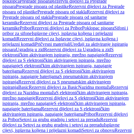
poklopca
Pregrade pisoara
Rezervni dijelovi za Pregrade
pisoara
Pregrade pisoara od plastike
Rezervni dijelovi za Pregrade
pisoara od plastike
Pregrade pisoara od stakla
Rezervni dijelovi za
Pregrade pisoara od stakla
Pregrade pisoara od sanitarne
keramike
Rezervni dijelovi za Pregrade pisoara od sanitarne
keramike
Pribor
Rezervni dijelovi za Pribor
Poklopac pisoara
Sifoni i
pribor za sifone
Isplavne cijevi, isplavna koljena i prijelazni
komadi
Rezervni dijelovi za Isplavne cijevi, isplavna koljena i
prijelazni komadi
Pričvrsni materijali
Uređaji za aktiviranje ispiranja
pisoara
Ugradnja u zid
Rezervni dijelovi za Ugradnja u zid
S
elektroničkim aktiviranjem ispiranja, mrežno napajanje
Rezervni
dijelovi za S elektroničkim aktiviranjem ispiranja, mrežno
napajanje
S elektroničkim aktiviranjem ispiranja, napajanje
baterijama
Rezervni dijelovi za S elektroničkim aktiviranjem
ispiranja, napajanje baterijama
S pneumatskim aktiviranjem
ispiranja
Rezervni dijelovi za S pneumatskim aktiviranjem
ispiranja
Basic
Rezervni dijelovi za Basic
Nazidna montaža
Rezervni
dijelovi za Nazidna montaža
S elektroničkim aktiviranjem ispiranja,
mrežno napajanje
Rezervni dijelovi za S elektroničkim aktiviranjem
ispiranja, mrežno napajanje
S elektroničkim aktiviranjem ispiranja,
napajanje baterijama
Rezervni dijelovi za S elektroničkim
aktiviranjem ispiranja, napajanje baterijama
Pribor
Rezervni dijelovi
za Pribor
Setovi za grubu gradnju i setovi za preradu
Rezervni
dijelovi za Setovi za grubu gradnju i setovi za preradu
Isplavne
cijevi, isplavna koljena i prijelazni komadi
Setovi za obnovu
Rezervni