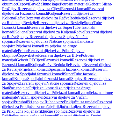
obujmice
Čepovi
Brtve
Zaštitne kape
Potrošni materijal
Geberit Silent-
Pro
Cijevi
Rezervni dijelovi za Cijevi
Fazonski komadi
Rezervni
dijelovi za Fazonski komadi
Koljena
Rezervni dijelovi za
Koljena
Račve
Rezervni dijelovi za Račve
Redukcije
Rezervni dijelovi
za Redukcije
Revizije
Rezervni dijelovi za Revizije
SuperTube
fazonski komadi
Rezervni dijelovi za SuperTube fazonski
komadi
Koljena
Rezervni dijelovi za Koljena
Račve
Rezervni dijelovi
za Račve
Spojevi
Rezervni dijelovi za Spojevi
Natične
spojnice
Rezervni dijelovi za Natične spojnice
Kandžaste
spojnice
Prijelazni komadi za prijelaz na druge
materijale
Pribor
Rezervni dijelovi za Pribor
Cijevne
obujmice
Čepovi
Brtve
Rezervni dijelovi za Brtve
Potrošni
materijal
Geberit PE
Cijevi
Fazonski komadi
Rezervni dijelovi za
Fazonski komadi
Koljena
Račve
Redukcije
Revizije
Rezervni dijelovi
za Revizije
Prijelazni komadi
Specijalni fazonski komadi
Rezervni
dijelovi za Specijalni fazonski komadi
SuperTube fazonski
komadi
Koljena
Specijalni fazonski komadi
Spojevi
Rezervni dijelovi
za Spojevi
Zavareni spojevi
Natične spojnice
Rezervni dijelovi za
Natične spojnice
Prijelazni komadi za prijelaz na druge
materijale
Rezervni dijelovi za Prijelazni komadi za prijelaz na druge
materijale
Vijčani spojevi
Rezervni dijelovi za Vijčani
spojevi
Prirubnički spojevi
Rubne veze
Priključci za uređaje
Rezervni
dijelovi za Priključci za uređaje
Priključna koljena
Rezervni dijelovi
za Priključna koljena
Priključne spojnice
Rezervni dijelovi za
Priključne spojnice
Spojni komadi
Rezervni dijelovi za Spojni