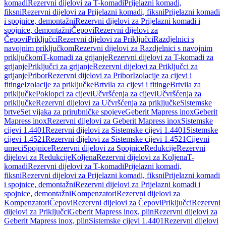
komadi
Rezervni dijelovi za T-komadi
Prijelazni komadi,
fiksni
Rezervni dijelovi za Prijelazni komadi, fiksni
Prijelazni komadi
i spojnice, demontažni
Rezervni dijelovi za Prijelazni komadi i
spojnice, demontažni
Čepovi
Rezervni dijelovi za
Čepovi
Priključci
Rezervni dijelovi za Priključci
Razdjelnici s
navojnim priključkom
Rezervni dijelovi za Razdjelnici s navojnim
priključkom
T-komadi za grijanje
Rezervni dijelovi za T-komadi za
grijanje
Priključci za grijanje
Rezervni dijelovi za Priključci za
grijanje
Pribor
Rezervni dijelovi za Pribor
Izolacije za cijevi i
fitinge
Izolacije za priključke
Brtvila za cijevi i fitinge
Brtvila za
priključke
Poklopci za cijevi
Učvršćenja za cijevi
Učvršćenja za
priključke
Rezervni dijelovi za Učvršćenja za priključke
Sistemske
brtve
Set vijaka za prirubničke spojeve
Geberit Mapress inox
Geberit
Mapress inox
Rezervni dijelovi za Geberit Mapress inox
Sistemske
cijevi 1.4401
Rezervni dijelovi za Sistemske cijevi 1.4401
Sistemske
cijevi 1.4521
Rezervni dijelovi za Sistemske cijevi 1.4521
Cijevni
umeci
Spojnice
Rezervni dijelovi za Spojnice
Redukcije
Rezervni
dijelovi za Redukcije
Koljena
Rezervni dijelovi za Koljena
T-
komadi
Rezervni dijelovi za T-komadi
Prijelazni komadi,
fiksni
Rezervni dijelovi za Prijelazni komadi, fiksni
Prijelazni komadi
i spojnice, demontažni
Rezervni dijelovi za Prijelazni komadi i
spojnice, demontažni
Kompenzatori
Rezervni dijelovi za
Kompenzatori
Čepovi
Rezervni dijelovi za Čepovi
Priključci
Rezervni
dijelovi za Priključci
Geberit Mapress inox, plin
Rezervni dijelovi za
Geberit Mapress inox, plin
Sistemske cijevi 1.4401
Rezervni dijelovi