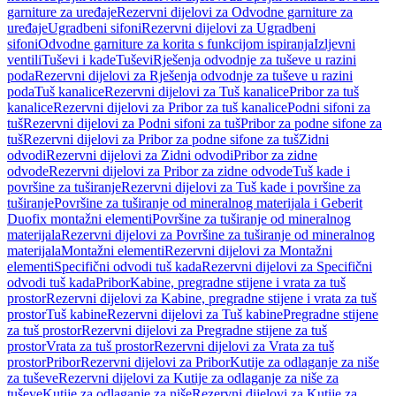
garniture za uređaje
Rezervni dijelovi za Odvodne garniture za
uređaje
Ugradbeni sifoni
Rezervni dijelovi za Ugradbeni
sifoni
Odvodne garniture za korita s funkcijom ispiranja
Izljevni
ventili
Tuševi i kade
Tuševi
Rješenja odvodnje za tuševe u razini
poda
Rezervni dijelovi za Rješenja odvodnje za tuševe u razini
poda
Tuš kanalice
Rezervni dijelovi za Tuš kanalice
Pribor za tuš
kanalice
Rezervni dijelovi za Pribor za tuš kanalice
Podni sifoni za
tuš
Rezervni dijelovi za Podni sifoni za tuš
Pribor za podne sifone za
tuš
Rezervni dijelovi za Pribor za podne sifone za tuš
Zidni
odvodi
Rezervni dijelovi za Zidni odvodi
Pribor za zidne
odvode
Rezervni dijelovi za Pribor za zidne odvode
Tuš kade i
površine za tuširanje
Rezervni dijelovi za Tuš kade i površine za
tuširanje
Površine za tuširanje od mineralnog materijala i Geberit
Duofix montažni elementi
Površine za tuširanje od mineralnog
materijala
Rezervni dijelovi za Površine za tuširanje od mineralnog
materijala
Montažni elementi
Rezervni dijelovi za Montažni
elementi
Specifični odvodi tuš kada
Rezervni dijelovi za Specifični
odvodi tuš kada
Pribor
Kabine, pregradne stijene i vrata za tuš
prostor
Rezervni dijelovi za Kabine, pregradne stijene i vrata za tuš
prostor
Tuš kabine
Rezervni dijelovi za Tuš kabine
Pregradne stijene
za tuš prostor
Rezervni dijelovi za Pregradne stijene za tuš
prostor
Vrata za tuš prostor
Rezervni dijelovi za Vrata za tuš
prostor
Pribor
Rezervni dijelovi za Pribor
Kutije za odlaganje za niše
za tuševe
Rezervni dijelovi za Kutije za odlaganje za niše za
tuševe
Kutije za odlaganje za niše
Rezervni dijelovi za Kutije za