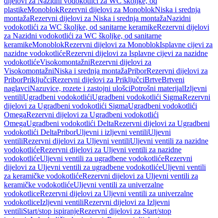
dijelovi za Nazidni vodokotlići za WC školjke, od
plastike
Monoblok
Rezervni dijelovi za Monoblok
Niska i srednja
montaža
Rezervni dijelovi za Niska i srednja montaža
Nazidni
vodokotlići za WC školjke, od sanitarne keramike
Rezervni dijelovi
za Nazidni vodokotlići za WC školjke, od sanitarne
keramike
Monoblok
Rezervni dijelovi za Monoblok
Isplavne cijevi za
nazidne vodokotliće
Rezervni dijelovi za Isplavne cijevi za nazidne
vodokotliće
Visokomontažni
Rezervni dijelovi za
Visokomontažni
Niska i srednja montaža
Pribor
Rezervni dijelovi za
Pribor
Priključci
Rezervni dijelovi za Priključci
Brtve
Brtveni
naglavci
Nazuvice, rozete i zastojni ulošci
Potrošni materijal
Izljevni
ventili
Ugradbeni vodokotlići
Ugradbeni vodokotlići Sigma
Rezervni
dijelovi za Ugradbeni vodokotlići Sigma
Ugradbeni vodokotlići
Omega
Rezervni dijelovi za Ugradbeni vodokotlići
Omega
Ugradbeni vodokotlići Delta
Rezervni dijelovi za Ugradbeni
vodokotlići Delta
Pribor
Uljevni i izljevni ventili
Uljevni
ventili
Rezervni dijelovi za Uljevni ventili
Uljevni ventili za nazidne
vodokotliće
Rezervni dijelovi za Uljevni ventili za nazidne
vodokotliće
Uljevni ventili za ugradbene vodokotliće
Rezervni
dijelovi za Uljevni ventili za ugradbene vodokotliće
Uljevni ventili
za keramičke vodokotliće
Rezervni dijelovi za Uljevni ventili za
keramičke vodokotliće
Uljevni ventili za univerzalne
vodokotlice
Rezervni dijelovi za Uljevni ventili za univerzalne
vodokotlice
Izljevni ventili
Rezervni dijelovi za Izljevni
ventili
Start/stop ispiranje
Rezervni dijelovi za Start/stop