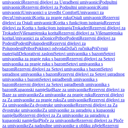
umivaonici
Rezervni dijelovi za Ugradbeni umivaonici
Podpultni
umivaonici
Rezervni dijelovi za Podpultni umivaonici
Kutni
umivaonici
Umivaonici u izvedbi Comfort
Umivaonici za
djecu
Umivaonici
Korita za pranje ruku
Ostali umivaonici
Rezervni
dijelovi za Ostali umivaonici
Korita s funkcijom ispiranja
Rezervni
dijelovi za Korita s funkcijom ispiranja
Trokaderi
Rezervni dijelovi za
Trokaderi
Višenamjenska korita
Rezervni dijelovi za Višenamjenska
korita
Umivaonici za učionice
Pribor
Podesti
Rezervni dijelovi za
Podesti
Podesti
Polupodesti
Rezervni dijelovi za
Polupodesti
Pribor
Poklopci odvoda
Držači ručnika
Pričvrsni
materijali
Dekorativni zasloni
Setovi umivaonika s bazom
Setovi
umivaonika za pranje ruku s bazom
Rezervni dijelovi za Setovi
umivaonika za pranje ruku s bazom
Setovi umivaonika s
bazom
Rezervni dijelovi za Setovi umivaonika s bazom
Setovi
ugradnog umivaonika s bazom
Rezervni dijelovi za Setovi ugradnog
umivaonika s bazom
Setovi ugradbenih umivaonika s
bazom
Rezervni dijelovi za Setovi ugradbenih umivaonika s
bazom
Kupaonski namještaj
Baze za umivaonike
Rezervni dijelovi za
Baze za umivaonike
Za umivaonike za pranje ruku
Rezervni dijelovi
za Za umivaonike za pranje ruku
Za umivaonike
Rezervni dijelovi za
Za umivaonike
Za dvostruke umivaonike
Rezervni dijelovi za Za
dvostruke umivaonike
Za umivaonike za ugradnju u kupaonski
namještaj
Rezervni dijelovi za Za umivaonike za ugradnju u
kupaonski namještaj
Ploče za umivaonike
Rezervni dijelovi za Ploče
za umivaonike
Za nadpultne umivaonike u obliku zdjele
Rezervni