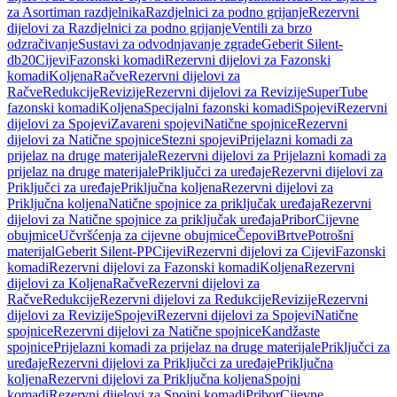
za Asortiman razdjelnika
Razdjelnici za podno grijanje
Rezervni
dijelovi za Razdjelnici za podno grijanje
Ventili za brzo
odzračivanje
Sustavi za odvodnjavanje zgrade
Geberit Silent-
db20
Cijevi
Fazonski komadi
Rezervni dijelovi za Fazonski
komadi
Koljena
Račve
Rezervni dijelovi za
Račve
Redukcije
Revizije
Rezervni dijelovi za Revizije
SuperTube
fazonski komadi
Koljena
Specijalni fazonski komadi
Spojevi
Rezervni
dijelovi za Spojevi
Zavareni spojevi
Natične spojnice
Rezervni
dijelovi za Natične spojnice
Stezni spojevi
Prijelazni komadi za
prijelaz na druge materijale
Rezervni dijelovi za Prijelazni komadi za
prijelaz na druge materijale
Priključci za uređaje
Rezervni dijelovi za
Priključci za uređaje
Priključna koljena
Rezervni dijelovi za
Priključna koljena
Natične spojnice za priključak uređaja
Rezervni
dijelovi za Natične spojnice za priključak uređaja
Pribor
Cijevne
obujmice
Učvršćenja za cijevne obujmice
Čepovi
Brtve
Potrošni
materijal
Geberit Silent-PP
Cijevi
Rezervni dijelovi za Cijevi
Fazonski
komadi
Rezervni dijelovi za Fazonski komadi
Koljena
Rezervni
dijelovi za Koljena
Račve
Rezervni dijelovi za
Račve
Redukcije
Rezervni dijelovi za Redukcije
Revizije
Rezervni
dijelovi za Revizije
Spojevi
Rezervni dijelovi za Spojevi
Natične
spojnice
Rezervni dijelovi za Natične spojnice
Kandžaste
spojnice
Prijelazni komadi za prijelaz na druge materijale
Priključci za
uređaje
Rezervni dijelovi za Priključci za uređaje
Priključna
koljena
Rezervni dijelovi za Priključna koljena
Spojni
komadi
Rezervni dijelovi za Spojni komadi
Pribor
Cijevne