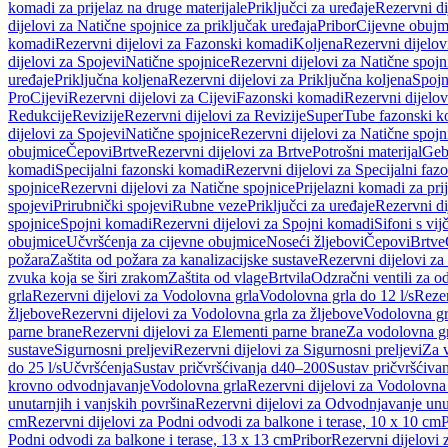
komadi za prijelaz na druge materijale
Priključci za uređaje
Rezervni di
dijelovi za Natične spojnice za priključak uređaja
Pribor
Cijevne obujm
komadi
Rezervni dijelovi za Fazonski komadi
Koljena
Rezervni dijelov
dijelovi za Spojevi
Natične spojnice
Rezervni dijelovi za Natične spojn
uređaje
Priključna koljena
Rezervni dijelovi za Priključna koljena
Spojn
Pro
Cijevi
Rezervni dijelovi za Cijevi
Fazonski komadi
Rezervni dijelo
Redukcije
Revizije
Rezervni dijelovi za Revizije
SuperTube fazonski k
dijelovi za Spojevi
Natične spojnice
Rezervni dijelovi za Natične spojn
obujmice
Čepovi
Brtve
Rezervni dijelovi za Brtve
Potrošni materijal
Geb
komadi
Specijalni fazonski komadi
Rezervni dijelovi za Specijalni fa
spojnice
Rezervni dijelovi za Natične spojnice
Prijelazni komadi za pri
spojevi
Prirubnički spojevi
Rubne veze
Priključci za uređaje
Rezervni di
spojnice
Spojni komadi
Rezervni dijelovi za Spojni komadi
Sifoni s vi
obujmice
Učvršćenja za cijevne obujmice
Noseći žljebovi
Čepovi
Brtve
požara
Zaštita od požara za kanalizacijske sustave
Rezervni dijelovi za
zvuka koja se širi zrakom
Zaštita od vlage
Brtvila
Odzračni ventili za 
grla
Rezervni dijelovi za Vodolovna grla
Vodolovna grla do 12 l/s
Rezer
žljebove
Rezervni dijelovi za Vodolovna grla za žljebove
Vodolovna grl
parne brane
Rezervni dijelovi za Elementi parne brane
Za vodolovna gr
sustave
Sigurnosni preljevi
Rezervni dijelovi za Sigurnosni preljevi
Za v
do 25 l/s
Učvršćenja
Sustav pričvršćivanja d40–200
Sustav pričvršćiv
krovno odvodnjavanje
Vodolovna grla
Rezervni dijelovi za Vodolovna
unutarnjih i vanjskih površina
Rezervni dijelovi za Odvodnjavanje unut
cm
Rezervni dijelovi za Podni odvodi za balkone i terase, 10 x 10 cm
P
Podni odvodi za balkone i terase, 13 x 13 cm
Pribor
Rezervni dijelovi 