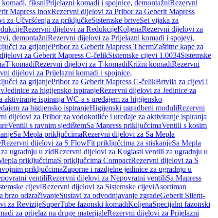
i komadi, fiksni
Prijelazni komadi i spojnice, demontažni
Rezervni
rit Mapress inox
Rezervni dijelovi za Pribor za Geberit Mapress
vi za Učvršćenja za priključke
Sistemske brtve
Set vijaka za
dukcije
Rezervni dijelovi za Redukcije
Koljena
Rezervni dijelovi za
jevi, demontažni
Rezervni dijelovi za Prijelazni komadi i spojevi,
ljučci za grijanje
Pribor za Geberit Mapress Therm
Zaštitne kape za
dijelovi za Geberit Mapress C-čelik
Sistemske cijevi 1.0034
Sistemske
na
T-komadi
Rezervni dijelovi za T-komadi
Križni komadi
Rezervni
ni dijelovi za Prijelazni komadi i spojnice,
ljučci za grijanje
Pribor za Geberit Mapress C-čelik
Brtvila za cijevi i
av
Jedinice za higijensko ispiranje
Rezervni dijelovi za Jedinice za
za aktiviranje ispiranja WC-a s uređajem za higijensko
đajem za higijensko ispiranje
Higijenski ugradbeni moduli
Rezervni
i dijelovi za Pribor za vodokotliće i uređaje za aktiviranje ispiranja
ure
Ventili s ravnim sjedištem
Sa Mapress priključcima
Ventili s kosim
kanje
Sa Mepla priključcima
Rezervni dijelovi za Sa Mepla
e
Rezervni dijelovi za S FlowFit priključcima za stiskanje
Sa Mepla
i za ugradnju u zid
Rezervni dijelovi za Kuglasti ventili za ugradnju u
 Mepla priključcima
S priključcima Compact
Rezervni dijelovi za S
avojnim priključcima
Zaporne i razdjelne jedinice za ugradnju u
povratni ventili
Rezervni dijelovi za Nepovratni ventili
Sa Mapress
stemske cijevi
Rezervni dijelovi za Sistemske cijevi
Asortiman
za brzo odzračivanje
Sustavi za odvodnjavanje zgrade
Geberit Silent-
vi za Revizije
SuperTube fazonski komadi
Koljena
Specijalni fazonski
madi za prijelaz na druge materijale
Rezervni dijelovi za Prijelazni