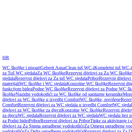
HR
WC školjke i pisoari
Geberit AquaClean tuš WC-i
Kompletni tuš WC-i
za Tuš WC sjedala
Za WC školjke
Rezervni dijelovi za Za WC školjke
sjedala
Rezervni dijelovi za Za tuš WC sjedala
Pribor
Rezervni dijelovi
materijali
WC školjke i WC sjedala
Konzolne WC školjke
Rezervni di
funkcijom bidea
Podne WC školjke
Rezervni dijelovi za Podne WC šk
školjke
Nazidni vodokotlići za WC školjke od sanitarne keramike
Mon
dijelovi za WC školjke u izvedbi Comfort
WC školjke, povišene
Rezer
Comfort
Rezervni dijelovi za WC sjedala u izvedbi Comfort
WC sjeda
dijelovi za WC školjke za djecu
Konzolne WC školjke
Rezervni dijel
za djecu
WC sjedala
Rezervni dijelovi za WC sjedala
WC sjedala bez p
za Podni bidei
Pribor
Rezervni dijelovi za Pribor
Tipke za aktiviranje i 
dijelovi za Za Sigma ugradbene vodokotliće
Za Omega ugradbene vod
vodokotliće
Za Delta ugradbene vodokotliće
Rezervni dijelovi za Za 