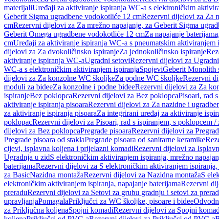
materijali
Uređaji za aktiviranje ispiranja WC-a s elektroničkim aktivir
Geberit Sigma ugradbene vodokotliće 12 cm
Rezervni dijelovi za Za
cm
Rezervni dijelovi za Za mrežno napajanje, za Geberit Sigma ugra
Geberit Omega ugradbene vodokotliće 12 cm
Za napajanje baterijam
cm
Uređaji za aktiviranje ispiranja WC-a s pneumatskim aktiviranjem i
dijelovi za Za dvokoličinsko ispiranje
Za jednokoličinsko ispiranje
Reze
aktiviranje ispiranja WC-a
Ugradni setovi
Rezervni dijelovi za Ugradni
WC-a s elektroničkim aktiviranjem ispiranja
Spojevi
Geberit Monolith 
dijelovi za Za konzolne WC školjke
Za podne WC školjke
Rezervni di
moduli za bidee
Za konzolne i podne bidee
Rezervni dijelovi za Za ko
ispiranje
Bez poklopca
Rezervni dijelovi za Bez poklopca
Pisoari, rad 
aktiviranje ispiranja pisoara
Rezervni dijelovi za Za nazidne i ugradbene
za aktiviranje ispiranja pisoara
Za integrirani uređaj za aktiviranje ispi
poklopac
Rezervni dijelovi za Pisoari, rad s ispiranjem, s poklopcem /
dijelovi za Bez poklopca
Pregrade pisoara
Rezervni dijelovi za Pregrad
Pregrade pisoara od stakla
Pregrade pisoara od sanitarne keramike
Reze
cijevi, isplavna koljena i prijelazni komadi
Rezervni dijelovi za Isplavn
Ugradnja u zid
S elektroničkim aktiviranjem ispiranja, mrežno napajan
baterijama
Rezervni dijelovi za S elektroničkim aktiviranjem ispiranja,
za Basic
Nazidna montaža
Rezervni dijelovi za Nazidna montaža
S ele
elektroničkim aktiviranjem ispiranja, napajanje baterijama
Rezervni dij
preradu
Rezervni dijelovi za Setovi za grubu gradnju i setovi za prera
upravljanja
Pomagala
Priključci za WC školjke, pisoare i bidee
Odvodne
za Priključna koljena
Spojni komadi
Rezervni dijelovi za Spojni komad
koljena
Priključci od PVC-a
Rezervni dijelovi za Priključci od PVC-a
B