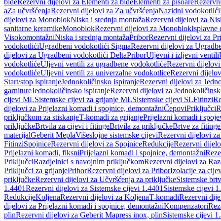
bide
Rezervni dijelovi za Elementi za bide
Elementi za pisoare
Rezervni
a
Za učvršćenja
Rezervni dijelovi za Za učvršćenja
Nazidni vodokotlići
dijelovi za Monoblok
Niska i srednja montaža
Rezervni dijelovi za Nis
sanitarne keramike
Monoblok
Rezervni dijelovi za Monoblok
Isplavne 
Visokomontažni
Niska i srednja montaža
Pribor
Rezervni dijelovi za Pr
vodokotlići
Ugradbeni vodokotlići Sigma
Rezervni dijelovi za Ugradb
dijelovi za Ugradbeni vodokotlići Delta
Pribor
Uljevni i izljevni ventili
vodokotliće
Uljevni ventili za ugradbene vodokotliće
Rezervni dijelovi
vodokotliće
Uljevni ventili za univerzalne vodokotlice
Rezervni dijelov
Start/stop ispiranje
Jednokoličinsko ispiranje
Rezervni dijelovi za Jedno
garniture
Jednokoličinsko ispiranje
Rezervni dijelovi za Jednokoličinsk
cijevi ML
Sistemske cijevi za grijanje ML
Sistemske cijevi SL
Fitinzi
Re
dijelovi za Prijelazni komadi i spojnice, demontažni
Čepovi
Priključci
R
priključkom za stiskanje
T-komadi za grijanje
Prijelazni komadi i spoje
priključke
Brtvila za cijevi i fitinge
Brtvila za priključke
Brtve za fitinge
materijal
Geberit Mepla
Višeslojne sistemske cijevi
Rezervni dijelovi za
Fitinzi
Spojnice
Rezervni dijelovi za Spojnice
Redukcije
Rezervni dijel
Prijelazni komadi, fiksni
Prijelazni komadi i spojnice, demontažni
Rezer
Priključci
Razdjelnici s navojnim priključkom
Rezervni dijelovi za Raz
Priključci za grijanje
Pribor
Rezervni dijelovi za Pribor
Izolacije za cijev
priključke
Rezervni dijelovi za Učvršćenja za priključke
Sistemske brt
1.4401
Rezervni dijelovi za Sistemske cijevi 1.4401
Sistemske cijevi 1
Redukcije
Koljena
Rezervni dijelovi za Koljena
T-komadi
Rezervni dij
dijelovi za Prijelazni komadi i spojnice, demontažni
Kompenzatori
Rez
plin
Rezervni dijelovi za Geberit Mapress inox, plin
Sistemske cijevi 1