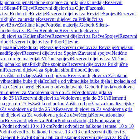
iključna koljena
Natične spojnice za priključak uređaja
Rezervni
it Silent-PP
Cijevi
Rezervni dijelovi za Cijevi
Fazonski
vi za Redukcije
Revizije
Rezervni dijelovi za Revizije
Spojevi
Rezervni
riključci za uređaje
Rezervni dijelovi za Priključci za
povi
Brtve
Zaštitne kape
Potrošni materijal
Geberit Silent-
ni dijelovi za Račve
Redukcije
Rezervni dijelovi za
 dijelovi za Koljena
Račve
Rezervni dijelovi za Račve
Spojevi
Rezervni
ribor
Rezervni dijelovi za Pribor
Cijevne
ljena
Račve
Redukcije
Revizije
Rezervni dijelovi za Revizije
Prijelazni
madi
Spojevi
Rezervni dijelovi za Spojevi
Zavareni spojevi
Natične
az na druge materijale
Vijčani spojevi
Rezervni dijelovi za Vijčani
iključna koljena
Priključne spojnice
Rezervni dijelovi za Priključne
oni
Rezervni dijelovi za Spiralni sifoni
Pribor
Cijevne
i zaštita od vlage
Zaštita od požara
Rezervni dijelovi za Zaštita od
 vibracijske buke tijela
Izolacije od vibracijske buke tijela i izolacija od
i za uštedu energije
Krovno odvodnjavanje Geberit Pluvia
Vodolovna
ni dijelovi za Vodolovna grla do 25 l/s
Vodolovna grla za
 do 25 l/s
Rezervni dijelovi za Vodolovna grla do 25 l/s
Elementi
a grla do 25 l/s
Zaštita od požara
Zaštita od požara za kanalizacijske
s
Za vodolovna grla do 25 l/s
Rezervni dijelovi za Za vodolovna grla
ni dijelovi za Za vodolovna grla
Za učvršćenja
Konvencionalno
bor
Rezervni dijelovi za Pribor
Podna odvodnja
Odvodnjavanje
za Podni odvodi 10 x 10 cm
Podni odvodi za balkone i terase, 10 x 10
Podni odvodi za balkone i terase, 13 x 13 cm
Rezervni dijelovi za
a Geberit FlowFit
Ručni alati za stiskanje
Rezervni dijelovi za Ručni