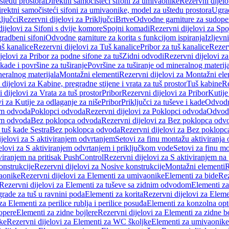
štedu prostora
Direktni samočisteći sifoni za umivaonike
Rezervni dijelo
irektni samočisteći sifoni za umivaonike, model za uštedu prostora
Ugrad
ljučci
Rezervni dijelovi za Priključci
Brtve
Odvodne garniture za sudope
ijelovi za Sifoni s dvije komore
Spojni komadi
Rezervni dijelovi za Sp
radbeni sifoni
Odvodne garniture za korita s funkcijom ispiranja
Izljevni
š kanalice
Rezervni dijelovi za Tuš kanalice
Pribor za tuš kanalice
Rezerv
jelovi za Pribor za podne sifone za tuš
Zidni odvodi
Rezervni dijelovi z
kade i površine za tuširanje
Površine za tuširanje od mineralnog materij
neralnog materijala
Montažni elementi
Rezervni dijelovi za Montažni ele
dijelovi za Kabine, pregradne stijene i vrata za tuš prostor
Tuš kabine
Re
 dijelovi za Vrata za tuš prostor
Pribor
Rezervni dijelovi za Pribor
Kutije
i za Kutije za odlaganje za niše
Pribor
Priključci za tuševe i kade
Odvodne
em odvoda
Poklopci odvoda
Rezervni dijelovi za Poklopci odvoda
Odvodn
em odvoda
Bez poklopca odvoda
Rezervni dijelovi za Bez poklopca odv
 tuš kade Sestra
Bez poklopca odvoda
Rezervni dijelovi za Bez poklop
jelovi za S aktiviranjem odvrtanjem
Setovi za finu montažu aktiviranja
elovi za S aktiviranjem odvrtanjem i priključkom vode
Setovi za finu mo
viranjem na pritisak PushControl
Rezervni dijelovi za S aktiviranjem na
onstrukcije
Rezervni dijelovi za Nosive konstrukcije
Montažni elementi
R
aonike
Rezervni dijelovi za Elementi za umivaonike
Elementi za bide
Rez
Rezervni dijelovi za Elementi za tuševe sa zidnim odvodom
Elementi za
grade za tuš u ravnini poda
Elementi za korita
Rezervni dijelovi za Eleme
za Elementi za perilice rublja i perilice posuđa
Elementi za konzolna opt
opere
Elementi za zidne bojlere
Rezervni dijelovi za Elementi za zidne b
ke
Rezervni dijelovi za Elementi za WC školjke
Elementi za umivaonike