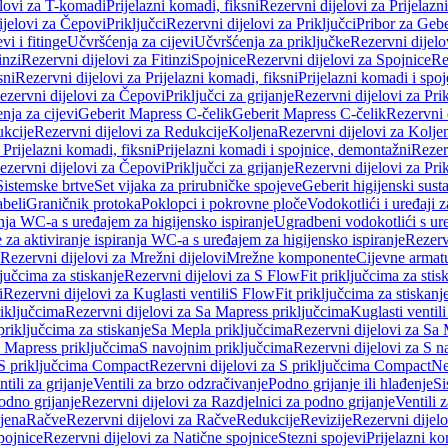
elovi za T-komadi
Prijelazni komadi, fiksni
Rezervni dijelovi za Prijelazn
ijelovi za Čepovi
Priključci
Rezervni dijelovi za Priključci
Pribor za Gebe
vi i fitinge
Učvršćenja za cijevi
Učvršćenja za priključke
Rezervni dijelo
inzi
Rezervni dijelovi za Fitinzi
Spojnice
Rezervni dijelovi za Spojnice
Re
sni
Rezervni dijelovi za Prijelazni komadi, fiksni
Prijelazni komadi i spo
ezervni dijelovi za Čepovi
Priključci za grijanje
Rezervni dijelovi za Prik
nja za cijevi
Geberit Mapress C-čelik
Geberit Mapress C-čelik
Rezervni 
kcije
Rezervni dijelovi za Redukcije
Koljena
Rezervni dijelovi za Kolje
 Prijelazni komadi, fiksni
Prijelazni komadi i spojnice, demontažni
Rezerv
ezervni dijelovi za Čepovi
Priključci za grijanje
Rezervni dijelovi za Prik
Sistemske brtve
Set vijaka za prirubničke spojeve
Geberit higijenski sust
beli
Graničnik protoka
Poklopci i pokrovne ploče
Vodokotlići i uređaji 
ranja WC-a s uređajem za higijensko ispiranje
Ugradbeni vodokotlići s ure
e za aktiviranje ispiranja WC-a s uređajem za higijensko ispiranje
Rezervn
Rezervni dijelovi za Mrežni dijelovi
Mrežne komponente
Cijevne armat
jučcima za stiskanje
Rezervni dijelovi za S FlowFit priključcima za stis
i
Rezervni dijelovi za Kuglasti ventili
S FlowFit priključcima za stiskanj
iključcima
Rezervni dijelovi za Sa Mapress priključcima
Kuglasti ventil
priključcima za stiskanje
Sa Mepla priključcima
Rezervni dijelovi za Sa
a Mapress priključcima
S navojnim priključcima
Rezervni dijelovi za S n
S priključcima Compact
Rezervni dijelovi za S priključcima Compact
Ne
tili za grijanje
Ventili za brzo odzračivanje
Podno grijanje ili hlađenje
Si
odno grijanje
Rezervni dijelovi za Razdjelnici za podno grijanje
Ventili 
jena
Račve
Rezervni dijelovi za Račve
Redukcije
Revizije
Rezervni dijelo
pojnice
Rezervni dijelovi za Natične spojnice
Stezni spojevi
Prijelazni ko