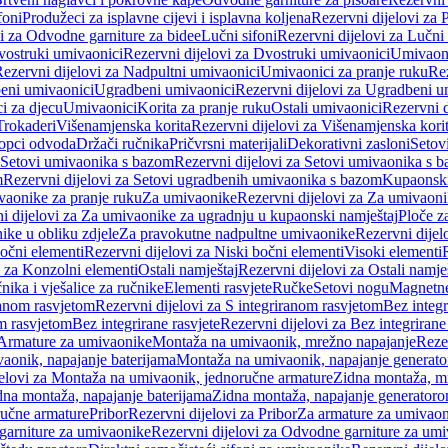
foni
Produžeci za isplavne cijevi i isplavna koljena
Rezervni dijelovi za P
i za Odvodne garniture za bidee
Lučni sifoni
Rezervni dijelovi za Lučni 
ostruki umivaonici
Rezervni dijelovi za Dvostruki umivaonici
Umivaoni
ezervni dijelovi za Nadpultni umivaonici
Umivaonici za pranje ruku
Rez
beni umivaonici
Ugradbeni umivaonici
Rezervni dijelovi za Ugradbeni u
i za djecu
Umivaonici
Korita za pranje ruku
Ostali umivaonici
Rezervni d
Trokaderi
Višenamjenska korita
Rezervni dijelovi za Višenamjenska kori
opci odvoda
Držači ručnika
Pričvrsni materijali
Dekorativni zasloni
Setov
Setovi umivaonika s bazom
Rezervni dijelovi za Setovi umivaonika s 
m
Rezervni dijelovi za Setovi ugradbenih umivaonika s bazom
Kupaonski
vaonike za pranje ruku
Za umivaonike
Rezervni dijelovi za Za umivaon
i dijelovi za Za umivaonike za ugradnju u kupaonski namještaj
Ploče z
ike u obliku zdjele
Za pravokutne nadpultne umivaonike
Rezervni dije
očni elementi
Rezervni dijelovi za Niski bočni elementi
Visoki elementi
i za Konzolni elementi
Ostali namještaj
Rezervni dijelovi za Ostali namje
nika i vješalice za ručnike
Elementi rasvjete
Ručke
Setovi nogu
Magnetne
ranom rasvjetom
Rezervni dijelovi za S integriranom rasvjetom
Bez integr
om rasvjetom
Bez integrirane rasvjete
Rezervni dijelovi za Bez integrirane
 Armature za umivaonike
Montaža na umivaonik, mrežno napajanje
Reze
aonik, napajanje baterijama
Montaža na umivaonik, napajanje generat
jelovi za Montaža na umivaonik, jednoručne armature
Zidna montaža, m
dna montaža, napajanje baterijama
Zidna montaža, napajanje generator
ručne armature
Pribor
Rezervni dijelovi za Pribor
Za armature za umivao
arniture za umivaonike
Rezervni dijelovi za Odvodne garniture za um