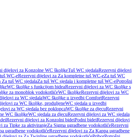
i dijelovi za Konzolne WC školjke
Tuš WC sjedala
Rezervni dijelovi
 tuš WC-e
Rezervni dijelovi za Za kompletne tuš WC-e
Za tuš WC
a Za tuš WC sjedala
Za tuš WC sjedala i kompletne tuš WC-e
Potrošni
ljke
WC školjke s funkcijom bidea
Rezervni dijelovi za WC školjke s
oljke za monoblok vodokotliće
WC školjke
Rezervni dijelovi za WC
dijelovi za WC sjedala
WC školjke u izvedbi Comfort
Rezervni
ijelovi za WC školjke, produljene
WC sjedala u izvedbi
jelovi za WC sjedala bez poklopca
WC školjke za djecu
Rezervni
dne WC školjke
WC sjedala za djecu
Rezervni dijelovi za WC sjedala
dei
Rezervni dijelovi za Konzolni bidei
Podni bidei
Rezervni dijelovi
i za Tipke za aktiviranje
Za Sigma ugradbene vodokotliće
Rezervni
a ugradbene vodokotliće
Rezervni dijelovi za Za Kappa ugradbene
 dijelovi za Za Twinline ugradbene vodokotliće
Pribor
Potrošni