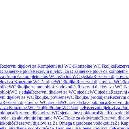
Rezervni dijelovi za Kompletni tuš WC-i
Konzolne WC školjke
Rezervn
Dizajnerske ploče
Rezervni dijelovi za Dizajnerske ploče
Za kompletne
 za Pribor
Za kompletne tuš WC-e
Za tuš WC sjedala
Rezervni dijelovi z
jelovi za Konzolne WC školjke
WC školjke
Rezervni dijelovi za WC ško
oljke
WC školjke za monoblok vodokotliće
Rezervni dijelovi za WC šk
oblok
WC sjedala
Rezervni dijelovi za WC sjedala
WC sjedala
Rezervni 
vni dijelovi za WC školjke, povišene
WC školjke, produljene
Rezervni d
la
Rezervni dijelovi za WC sjedala
WC sjedala bez poklopca
Rezervni di
ovi za Konzolne WC školjke
Podne WC školjke
Rezervni dijelovi za Po
oklopca
Rezervni dijelovi za WC sjedala bez poklopca
Bidei
Konzolni bi
uređaji za aktiviranje ispiranja WC-a
Tipke za aktiviranje
Rezervni dijelov
okotliće
Rezervni dijelovi za Za Omega ugradbene vodokotliće
Za Kapp
Delta ugradbene vodokotliće
Za Twinline ugradbene vodokotliće
Rezervni