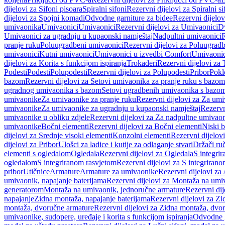
dijelovi za Sifoni pisoara
Spiralni sifoni
Rezervni dijelovi za Spiralni si
dijelovi za Spojni komadi
Odvodne garniture za bidee
Rezervni dijelov
umivaonika
Umivaonici
Umivaonici
Rezervni dijelovi za Umivaonici
Dv
Umivaonici za ugradnju u kupaonski namještaj
Nadpultni umivaonici
R
pranje ruku
Poluugradbeni umivaonici
Rezervni dijelovi za Poluugrad
umivaonici
Kutni umivaonici
Umivaonici u izvedbi Comfort
Umivaonic
dijelovi za Korita s funkcijom ispiranja
Trokaderi
Rezervni dijelovi za 
Podesti
Podesti
Polupodesti
Rezervni dijelovi za Polupodesti
Pribor
Pokl
bazom
Rezervni dijelovi za Setovi umivaonika za pranje ruku s bazom
ugradnog umivaonika s bazom
Setovi ugradbenih umivaonika s bazo
umivaonike
Za umivaonike za pranje ruku
Rezervni dijelovi za Za umi
umivaonike
Za umivaonike za ugradnju u kupaonski namještaj
Rezervn
umivaonike u obliku zdjele
Rezervni dijelovi za Za nadpultne umivaon
umivaonike
Bočni elementi
Rezervni dijelovi za Bočni elementi
Niski b
dijelovi za Srednje visoki elementi
Konzolni elementi
Rezervni dijelov
dijelovi za Pribor
Ulošci za ladice i kutije za odlaganje stvari
Držači ruč
elementi s ogledalom
Ogledala
Rezervni dijelovi za Ogledala
S integri
ogledalom
S integriranom rasvjetom
Rezervni dijelovi za S integriran
pribor
Utičnice
Armature
Armature za umivaonike
Rezervni dijelovi za
umivaonik, napajanje baterijama
Rezervni dijelovi za Montaža na umiv
generatorom
Montaža na umivaonik, jednoručne armature
Rezervni di
napajanje
Zidna montaža, napajanje baterijama
Rezervni dijelovi za Zi
montaža, dvoručne armature
Rezervni dijelovi za Zidna montaža, dvo
umivaonike, sudopere, uređaje i korita s funkcijom ispiranja
Odvodne g