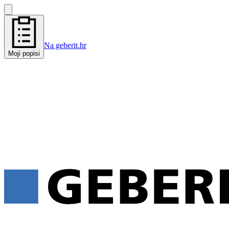
Na geberit.hr
Moji popisi