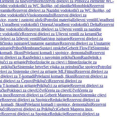
 Elementi za tuševe
Pribor
Rezervni dijelovi za Pribor
Za elemente WC-
zidni vodokotlići za WC školjke, od plastike
Monoblok
Rezervni
keramike
Rezervni dijelovi za Nazidni vodokotlići za WC školjke, od
zidne vodokotliće
Visokomontažni
Rezervni dijelovi za
ce, rozete i zastojni ulošci
Potrošni materijal
Izljevni ventili
Ugradbeni
za Ugradbeni vodokotlići Omega
Ugradbeni vodokotlići Delta
Rezervni
idne vodokotliće
Rezervni dijelovi za Uljevni ventili za nazidne
ke vodokotliće
Rezervni dijelovi za Uljevni ventili za keramičke
jelovi za Izljevni ventili
Start/stop ispiranje
Rezervni dijelovi za
ičinsko ispiranje
Unutarnje garniture
Rezervni dijelovi za Unutarnje
spiranje
Pribor
Membrane
Sustavi opskrbe
Geberit FlowFit
Sistemske
 komadi, fiksni
Prijelazni komadi i spojnice, demontažni
Rezervni
ni dijelovi za Razdjelnici s navojnim priključkom
Razdjelnik s
jučci za grijanje
Pribor
Izolacije za cijevi i fitinge
Izolacije za
 priključke
Sistemske brtve
Set vijaka za prirubničke spojeve
Potrošni
elovi za Sistemske cijevi za grijanje ML
Fitinzi
Rezervni dijelovi za
 dijelovi za T-komadi
Prijelazni komadi, fiksni
Rezervni dijelovi za
i dijelovi za Čepovi
Priključci
Rezervni dijelovi za
za T-komadi za grijanje
Priključci za grijanje
Rezervni dijelovi za
jučke
Poklopci za cijevi
Učvršćenja za cijevi
Učvršćenja za
s inox
Rezervni dijelovi za Geberit Mapress inox
Sistemske cijevi
e
Rezervni dijelovi za Spojnice
Redukcije
Rezervni dijelovi za
i komadi, fiksni
Prijelazni komadi i spojnice, demontažni
Rezervni
jučci
Rezervni dijelovi za Priključci
Geberit Mapress inox,
e
Rezervni dijelovi za Spojnice
Redukcije
Rezervni dijelovi za