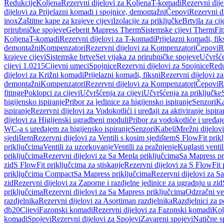
Redukcije
Koljena
Rezervni dijelovi za Koljena
T-komadi
Rezervni dij
dijelovi za Prijelazni komadi i spojnice, demontažni
Čepovi
Rezervni d
inox
Zaštitne kape za krajeve cijevi
Izolacije za priključke
Brtvila za cije
prirubničke spojeve
Geberit Mapress Therm
Sistemske cijevi Therm
Fit
Koljena
T-komadi
Rezervni dijelovi za T-komadi
Prijelazni komadi, fik
demontažni
Kompenzatori
Rezervni dijelovi za Kompenzatori
Čepovi
R
krajeve cijevi
Sistemske brtve
Set vijaka za prirubničke spojeve
Učvršće
cijevi 1.0215
Cijevni umeci
Spojnice
Rezervni dijelovi za Spojnice
Redu
dijelovi za Križni komadi
Prijelazni komadi, fiksni
Rezervni dijelovi za
demontažni
Kompenzatori
Rezervni dijelovi za Kompenzatori
Čepovi
R
fitinge
Poklopci za cijevi
Učvršćenja za cijevi
Učvršćenja za priključke
higijensko ispiranje
Pribor za jedinice za higijensko ispiranje
Senzori
Ka
ispiranje
Rezervni dijelovi za Vodokotlići i uređaji za aktiviranje ispi
dijelovi za Higijenski ugradbeni moduli
Pribor za vodokotliće i uređaj
WC-a s uređajem za higijensko ispiranje
Senzori
Kabeli
Mrežni dijelovi
sjedištem
Rezervni dijelovi za Ventili s kosim sjedištem
S FlowFit prikl
priključcima
Ventili za uzorkovanje
Ventili za pražnjenje
Kuglasti ventil
priključcima
Rezervni dijelovi za Sa Mepla priključcima
Sa Mapress pr
zid
S FlowFit priključcima za stiskanje
Rezervni dijelovi za S FlowFit 
priključcima Compact
Sa Mapress priključcima
Rezervni dijelovi za S
zid
Rezervni dijelovi za Zaporne i razdjelne jedinice za ugradnju u zid
priključcima
Rezervni dijelovi za Sa Mapress priključcima
Odzračni ven
razdjelnika
Rezervni dijelovi za Asortiman razdjelnika
Razdjelnici za p
db20
Cijevi
Fazonski komadi
Rezervni dijelovi za Fazonski komadi
Kol
komadi
Spojevi
Rezervni dijelovi za Spojevi
Zavareni spojevi
Natične s