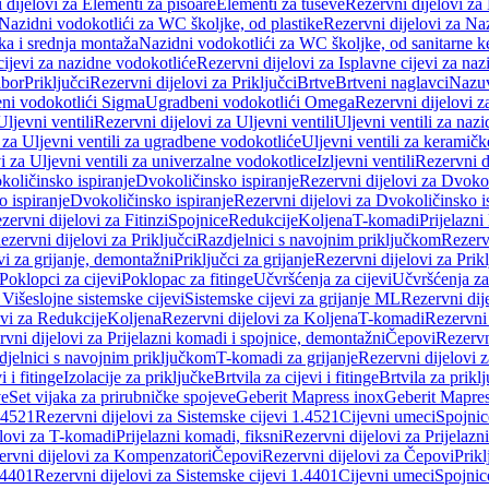
 dijelovi za Elementi za pisoare
Elementi za tuševe
Rezervni dijelovi za
Nazidni vodokotlići za WC školjke, od plastike
Rezervni dijelovi za Na
ka i srednja montaža
Nazidni vodokotlići za WC školjke, od sanitarne 
cijevi za nazidne vodokotliće
Rezervni dijelovi za Isplavne cijevi za na
ibor
Priključci
Rezervni dijelovi za Priključci
Brtve
Brtveni naglavci
Nazuvi
eni vodokotlići Sigma
Ugradbeni vodokotlići Omega
Rezervni dijelovi 
Uljevni ventili
Rezervni dijelovi za Uljevni ventili
Uljevni ventili za naz
 za Uljevni ventili za ugradbene vodokotliće
Uljevni ventili za keramič
i za Uljevni ventili za univerzalne vodokotlice
Izljevni ventili
Rezervni di
količinsko ispiranje
Dvokoličinsko ispiranje
Rezervni dijelovi za Dvokol
o ispiranje
Dvokoličinsko ispiranje
Rezervni dijelovi za Dvokoličinsko i
zervni dijelovi za Fitinzi
Spojnice
Redukcije
Koljena
T-komadi
Prijelazni
ezervni dijelovi za Priključci
Razdjelnici s navojnim priključkom
Rezerv
vi za grijanje, demontažni
Priključci za grijanje
Rezervni dijelovi za Prikl
Poklopci za cijevi
Poklopac za fitinge
Učvršćenja za cijevi
Učvršćenja za
 Višeslojne sistemske cijevi
Sistemske cijevi za grijanje ML
Rezervni dij
ovi za Redukcije
Koljena
Rezervni dijelovi za Koljena
T-komadi
Rezervni
vni dijelovi za Prijelazni komadi i spojnice, demontažni
Čepovi
Rezervn
djelnici s navojnim priključkom
T-komadi za grijanje
Rezervni dijelovi 
i i fitinge
Izolacije za priključke
Brtvila za cijevi i fitinge
Brtvila za prikl
ve
Set vijaka za prirubničke spojeve
Geberit Mapress inox
Geberit Mapres
.4521
Rezervni dijelovi za Sistemske cijevi 1.4521
Cijevni umeci
Spojnic
elovi za T-komadi
Prijelazni komadi, fiksni
Rezervni dijelovi za Prijelazn
ervni dijelovi za Kompenzatori
Čepovi
Rezervni dijelovi za Čepovi
Prikl
.4401
Rezervni dijelovi za Sistemske cijevi 1.4401
Cijevni umeci
Spojnic