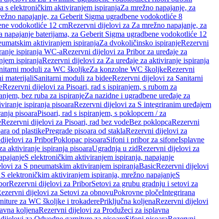
a s elektroničkim aktiviranjem ispiranja
Za mrežno napajanje, za
ežno napajanje, za Geberit Sigma ugradbene vodokotliće 8
ene vodokotliće 12 cm
Rezervni dijelovi za Za mrežno napajanje, za
Za napajanje baterijama, za Geberit Sigma ugradbene vodokotliće 12
neumatskim aktiviranjem ispiranja
Za dvokoličinsko ispiranje
Rezervni
iranje ispiranja WC-a
Rezervni dijelovi za Pribor za uređaje za
njem ispiranja
Rezervni dijelovi za Za uređaje za aktiviranje ispiranja
anitarni moduli za WC školjke
Za konzolne WC školjke
Rezervni
i materijali
Sanitarni moduli za bidee
Rezervni dijelovi za Sanitarni
e
Rezervni dijelovi za Pisoari, rad s ispiranjem, s rubom za
ranjem, bez ruba za ispiranje
Za nazidne i ugradbene uređaje za
viranje ispiranja pisoara
Rezervni dijelovi za S integriranim uređajem
ranja pisoara
Pisoari, rad s ispiranjem, s poklopcem / za
e
Rezervni dijelovi za Pisoari, rad bez vode
Bez poklopca
Rezervni
ara od plastike
Pregrade pisoara od stakla
Rezervni dijelovi za
dijelovi za Pribor
Poklopac pisoara
Sifoni i pribor za sifone
Isplavne
za aktiviranje ispiranja pisoara
Ugradnja u zid
Rezervni dijelovi za
apajanje
S elektroničkim aktiviranjem ispiranja, napajanje
elovi za S pneumatskim aktiviranjem ispiranja
Basic
Rezervni dijelovi
 S elektroničkim aktiviranjem ispiranja, mrežno napajanje
S
bor
Rezervni dijelovi za Pribor
Setovi za grubu gradnju i setovi za
ezervni dijelovi za Setovi za obnovu
Pokrovne ploče
Integrirana
niture za WC školjke i trokadere
Priključna koljena
Rezervni dijelovi
lavna koljena
Rezervni dijelovi za Produžeci za isplavna
dijelovi za Odvodne garniture za pisoare
Sifoni pisoara
Rezervni