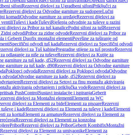
vi za Direktni samočisteći sifoni za umivaonike
Direktni samočisteći
beni sifoni
Rezervni dijelovi za Ugradbeni sifoni
Priključci za
re
Rezervni dijelovi za Odvodne garniture za sudopere
Lučni
ojni komadi
Odvodne garniture za uređaje
Rezervni dijelovi za
 ventili
Tuševi i kade
Tuševi
Rješenja odvodnje za tuševe u razini
ni dijelovi za Pribor za tuš kanalice
Podni sifoni za tuš
Rezervni
a Zidni odvodi
Pribor za zidne odvode
Rezervni dijelovi za Pribor za
ala i Geberit Duofix montažni elementi
Površine za tuširanje od
menti
Specifični odvodi tuš kada
Rezervni dijelovi za Specifični odvodi
zervni dijelovi za Tuš kabine
Pregradne stijene za tuš prostor
Rezervni
 za odlaganje za niše za tuševe
Rezervni dijelovi za Kutije za
 garniture za tuš kade, d52
Rezervni dijelovi za Odvodne garniture
e garniture za tuš kade, d90
Rezervni dijelovi za Odvodne garniture
oda
Poklopci odvoda
Rezervni dijelovi za Poklopci odvoda
Odvodne
ca odvoda
Odvodne garniture za kade, d52
Rezervni dijelovi za
 odvrtanjem
Rezervni dijelovi za Setovi za finu montažu aktiviranja
ntažu aktiviranja odvrtanjem i priključka vode
Rezervni dijelovi za
 pritisak PushControl
Sustavi instalacije i ispiranja
Geberit
ezervni dijelovi za Montažni elementi
Elementi za WC
ervni dijelovi za Elementi za bide
Elementi za pisoare
Rezervni
 tuševe i kade
Rezervni dijelovi za Elementi za tuševe i kade
Elementi
nti za korita
Elementi za armature
Rezervni dijelovi za Elementi za
erećenja
Rezervni dijelovi za Elementi za konzolna
ojlere
Pribor
Rezervni dijelovi za Pribor
Geberit Kombifix
Montažni
Rezervni dijelovi za Elementi za umivaonike
Elementi za