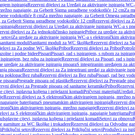
anjem ispiranja
Rezervni dijelovi za Uređaji za aktiviranje ispiranja WC-
 mrežno napajanje, za Geberit Sigma ugradbene vodokotliće 12 cm
Za mr
dbene vodokotliće 8 cm
Za mrežno napajanje, za Geberit Omega ugradb
a, za Geberit Sigma ugradbene vodokotliće 12 cm
Rezervni dijelovi za 
spiranja
Rezervni dijelovi za Uređaji za aktiviranje ispiranja WC-a s p
rvni dijelovi za Za jednokoličinsko ispiranje
Pribor za uređaje za aktiv
 setovi
Za uređaje za aktiviranje ispiranja WC-a s elektroničkim aktivira
sanitarni moduli
Sanitarni moduli za WC školjke
Rezervni dijelovi za S
jelovi za Za podne WC školjke
Pribor
Rezervni dijelovi za Pribor
Potrošn
nzolne i podne bidee
Pisoari
Pisoari, rad s ispiranjem, s rubom za ispiranj
s ispiranjem, bez ruba za ispiranje
Rezervni dijelovi za Pisoari, rad s ispi
 uređaje za aktiviranje ispiranja pisoara
S integriranim uređajem za akti
ranja pisoara
Rezervni dijelovi za Za integrirani uređaj za aktiviranje ispi
 za poklopac
Bez ruba
Rezervni dijelovi za Bez ruba
Pisoari, rad bez vod
e pisoara
Pregrade pisoara od plastike
Rezervni dijelovi za Pregrade piso
rvni dijelovi za Pregrade pisoara od sanitarne keramike
Pribor
Rezervni 
e cijevi, isplavna koljena i prijelazni komadi
Pričvrsni materijali
Uređaji 
je
Rezervni dijelovi za S elektroničkim aktiviranjem ispiranja, mrežno n
 napajanje baterijama
S pneumatskim aktiviranjem ispiranja
Rezervni dij
ktroničkim aktiviranjem ispiranja, mrežno napajanje
Rezervni dijelovi za
elovi za S elektroničkim aktiviranjem ispiranja, napajanje baterijama
Pri
du
Isplavne cijevi, isplavna koljena i prijelazni komadi
Setovi za obnovu
R
 garniture za WC školjke i trokadere
Rezervni dijelovi za Odvodne gar
i
Priključni setovi
Rezervni dijelovi za Priključni setovi
Produžeci za isp
rtveni naglavci i pokrovne kape
Odvodne garniture za pisoare
Rezervni 