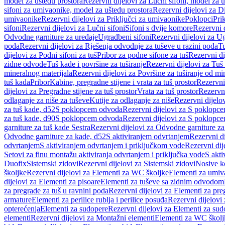
model za uštedu prostora
Rezervni dijelovi za Lučni sifoni, model za u
sifoni za umivaonike, model za uštedu prostora
Rezervni dijelovi za D
umivaonike
Rezervni dijelovi za Priključci za umivaonike
Poklopci
Prik
sifoni
Rezervni dijelovi za Lučni sifoni
Sifoni s dvije komore
Rezervni d
Odvodne garniture za uređaje
Ugradbeni sifoni
Rezervni dijelovi za Ug
poda
Rezervni dijelovi za Rješenja odvodnje za tuševe u razini poda
Tu
dijelovi za Podni sifoni za tuš
Pribor za podne sifone za tuš
Rezervni di
zidne odvode
Tuš kade i površine za tuširanje
Rezervni dijelovi za Tuš 
mineralnog materijala
Rezervni dijelovi za Površine za tuširanje od mi
tuš kada
Pribor
Kabine, pregradne stijene i vrata za tuš prostor
Rezervni 
dijelovi za Pregradne stijene za tuš prostor
Vrata za tuš prostor
Rezervni
odlaganje za niše za tuševe
Kutije za odlaganje za niše
Rezervni dijelov
za tuš kade, d52
S poklopcem odvoda
Rezervni dijelovi za S poklopc
za tuš kade, d90
S poklopcem odvoda
Rezervni dijelovi za S poklopc
garniture za tuš kade Sestra
Rezervni dijelovi za Odvodne garniture za
Odvodne garniture za kade, d52
S aktiviranjem odvrtanjem
Rezervni di
odvrtanjem
S aktiviranjem odvrtanjem i priključkom vode
Rezervni dij
Setovi za finu montažu aktiviranja odvrtanjem i priključka vode
S akti
Duofix
Sistemski zidovi
Rezervni dijelovi za Sistemski zidovi
Nosive k
školjke
Rezervni dijelovi za Elementi za WC školjke
Elementi za umiv
dijelovi za Elementi za pisoare
Elementi za tuševe sa zidnim odvodom
za pregrade za tuš u ravnini poda
Rezervni dijelovi za Elementi za pre
armature
Elementi za perilice rublja i perilice posuđa
Rezervni dijelovi 
opterećenja
Elementi za sudopere
Rezervni dijelovi za Elementi za sud
elementi
Rezervni dijelovi za Montažni elementi
Elementi za WC školj