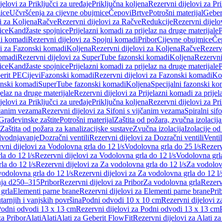
jelovi za Priključci za uređaje
Priključna koljena
Rezervni dijelovi za Pr
ice
Učvršćenja za cijevne obujmice
Čepovi
Brtve
Potrošni materijal
Geber
i za Koljena
Račve
Rezervni dijelovi za Račve
Redukcije
Rezervni dijelo
ice
Kandžaste spojnice
Prijelazni komadi za prijelaz na druge materijale
P
i komadi
Rezervni dijelovi za Spojni komadi
Pribor
Cijevne obujmice
Če
vi za Fazonski komadi
Koljena
Rezervni dijelovi za Koljena
Račve
Rezerv
omadi
Rezervni dijelovi za SuperTube fazonski komadi
Koljena
Rezervni
ice
Kandžaste spojnice
Prijelazni komadi za prijelaz na druge materijale
P
erit PE
Cijevi
Fazonski komadi
Rezervni dijelovi za Fazonski komadi
Ko
zonski komadi
SuperTube fazonski komadi
Koljena
Specijalni fazonski ko
jelaz na druge materijale
Rezervni dijelovi za Prijelazni komadi za prijel
jelovi za Priključci za uređaje
Priključna koljena
Rezervni dijelovi za Pr
jčanim vezama
Rezervni dijelovi za Sifoni s vijčanim vezama
Spiralni sif
Građevinske zaštite
Potrošni materijal
Zaštita od požara, zvučna izolacija 
 Zaštita od požara za kanalizacijske sustave
Zvučna izolacija
Izolacije od
odvodnjavanje
Dozračni ventili
Rezervni dijelovi za Dozračni ventili
Ventil
vni dijelovi za Vodolovna grla do 12 l/s
Vodolovna grla do 25 l/s
Rezerv
a do 12 l/s
Rezervni dijelovi za Vodolovna grla do 12 l/s
Vodolovna grla
la do 12 l/s
Rezervni dijelovi za Za vodolovna grla do 12 l/s
Za vodolovn
odolovna grla do 12 l/s
Rezervni dijelovi za Za vodolovna grla do 12 l/
anja d250–315
Pribor
Rezervni dijelovi za Pribor
Za vodolovna grla
Rezerv
 grla
Elementi parne brane
Rezervni dijelovi za Elementi parne brane
Pri
arnjih i vanjskih površina
Podni odvodi 10 x 10 cm
Rezervni dijelovi 
odni odvodi 13 x 13 cm
Rezervni dijelovi za Podni odvodi 13 x 13 cm
za Pribor
Alati
Alati
Alati za Geberit FlowFit
Rezervni dijelovi za Alati z