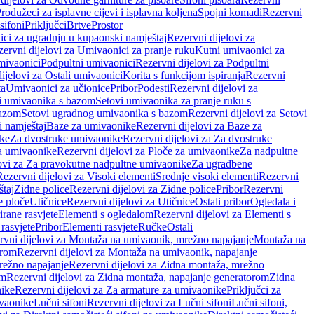
rodužeci za isplavne cijevi i isplavna koljena
Spojni komadi
Rezervni
sifoni
Priključci
Brtve
Prostor
ci za ugradnju u kupaonski namještaj
Rezervni dijelovi za
ervni dijelovi za Umivaonici za pranje ruku
Kutni umivaonici za
mivaonici
Podpultni umivaonici
Rezervni dijelovi za Podpultni
ijelovi za Ostali umivaonici
Korita s funkcijom ispiranja
Rezervni
ta
Umivaonici za učionice
Pribor
Podesti
Rezervni dijelovi za
i umivaonika s bazom
Setovi umivaonika za pranje ruku s
bazom
Setovi ugradnog umivaonika s bazom
Rezervni dijelovi za Setovi
 namještaj
Baze za umivaonike
Rezervni dijelovi za Baze za
ike
Za dvostruke umivaonike
Rezervni dijelovi za Za dvostruke
a umivaonike
Rezervni dijelovi za Ploče za umivaonike
Za nadpultne
lovi za Za pravokutne nadpultne umivaonike
Za ugradbene
Rezervni dijelovi za Visoki elementi
Srednje visoki elementi
Rezervni
štaj
Zidne police
Rezervni dijelovi za Zidne police
Pribor
Rezervni
 ploče
Utičnice
Rezervni dijelovi za Utičnice
Ostali pribor
Ogledala i
irane rasvjete
Elementi s ogledalom
Rezervni dijelovi za Elementi s
 rasvjete
Pribor
Elementi rasvjete
Ručke
Ostali
rvni dijelovi za Montaža na umivaonik, mrežno napajanje
Montaža na
orom
Rezervni dijelovi za Montaža na umivaonik, napajanje
režno napajanje
Rezervni dijelovi za Zidna montaža, mrežno
om
Rezervni dijelovi za Zidna montaža, napajanje generatorom
Zidna
nike
Rezervni dijelovi za Za armature za umivaonike
Priključci za
ivaonike
Lučni sifoni
Rezervni dijelovi za Lučni sifoni
Lučni sifoni,