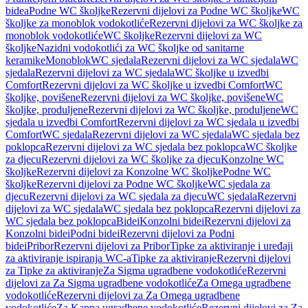
bidea
Podne WC školjke
Rezervni dijelovi za Podne WC školjke
WC
školjke za monoblok vodokotliće
Rezervni dijelovi za WC školjke za
monoblok vodokotliće
WC školjke
Rezervni dijelovi za WC
školjke
Nazidni vodokotlići za WC školjke od sanitarne
keramike
Monoblok
WC sjedala
Rezervni dijelovi za WC sjedala
WC
sjedala
Rezervni dijelovi za WC sjedala
WC školjke u izvedbi
Comfort
Rezervni dijelovi za WC školjke u izvedbi Comfort
WC
školjke, povišene
Rezervni dijelovi za WC školjke, povišene
WC
školjke, produljene
Rezervni dijelovi za WC školjke, produljene
WC
sjedala u izvedbi Comfort
Rezervni dijelovi za WC sjedala u izvedbi
Comfort
WC sjedala
Rezervni dijelovi za WC sjedala
WC sjedala bez
poklopca
Rezervni dijelovi za WC sjedala bez poklopca
WC školjke
za djecu
Rezervni dijelovi za WC školjke za djecu
Konzolne WC
školjke
Rezervni dijelovi za Konzolne WC školjke
Podne WC
školjke
Rezervni dijelovi za Podne WC školjke
WC sjedala za
djecu
Rezervni dijelovi za WC sjedala za djecu
WC sjedala
Rezervni
dijelovi za WC sjedala
WC sjedala bez poklopca
Rezervni dijelovi za
WC sjedala bez poklopca
Bidei
Konzolni bidei
Rezervni dijelovi za
Konzolni bidei
Podni bidei
Rezervni dijelovi za Podni
bidei
Pribor
Rezervni dijelovi za Pribor
Tipke za aktiviranje i uređaji
za aktiviranje ispiranja WC-a
Tipke za aktiviranje
Rezervni dijelovi
za Tipke za aktiviranje
Za Sigma ugradbene vodokotliće
Rezervni
dijelovi za Za Sigma ugradbene vodokotliće
Za Omega ugradbene
vodokotliće
Rezervni dijelovi za Za Omega ugradbene
vodokotliće
Za Kappa ugradbene vodokotliće
Rezervni dijelovi za Za