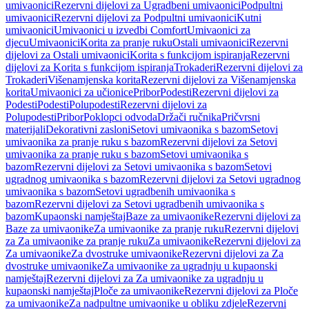
umivaonici
Rezervni dijelovi za Ugradbeni umivaonici
Podpultni
umivaonici
Rezervni dijelovi za Podpultni umivaonici
Kutni
umivaonici
Umivaonici u izvedbi Comfort
Umivaonici za
djecu
Umivaonici
Korita za pranje ruku
Ostali umivaonici
Rezervni
dijelovi za Ostali umivaonici
Korita s funkcijom ispiranja
Rezervni
dijelovi za Korita s funkcijom ispiranja
Trokaderi
Rezervni dijelovi za
Trokaderi
Višenamjenska korita
Rezervni dijelovi za Višenamjenska
korita
Umivaonici za učionice
Pribor
Podesti
Rezervni dijelovi za
Podesti
Podesti
Polupodesti
Rezervni dijelovi za
Polupodesti
Pribor
Poklopci odvoda
Držači ručnika
Pričvrsni
materijali
Dekorativni zasloni
Setovi umivaonika s bazom
Setovi
umivaonika za pranje ruku s bazom
Rezervni dijelovi za Setovi
umivaonika za pranje ruku s bazom
Setovi umivaonika s
bazom
Rezervni dijelovi za Setovi umivaonika s bazom
Setovi
ugradnog umivaonika s bazom
Rezervni dijelovi za Setovi ugradnog
umivaonika s bazom
Setovi ugradbenih umivaonika s
bazom
Rezervni dijelovi za Setovi ugradbenih umivaonika s
bazom
Kupaonski namještaj
Baze za umivaonike
Rezervni dijelovi za
Baze za umivaonike
Za umivaonike za pranje ruku
Rezervni dijelovi
za Za umivaonike za pranje ruku
Za umivaonike
Rezervni dijelovi za
Za umivaonike
Za dvostruke umivaonike
Rezervni dijelovi za Za
dvostruke umivaonike
Za umivaonike za ugradnju u kupaonski
namještaj
Rezervni dijelovi za Za umivaonike za ugradnju u
kupaonski namještaj
Ploče za umivaonike
Rezervni dijelovi za Ploče
za umivaonike
Za nadpultne umivaonike u obliku zdjele
Rezervni