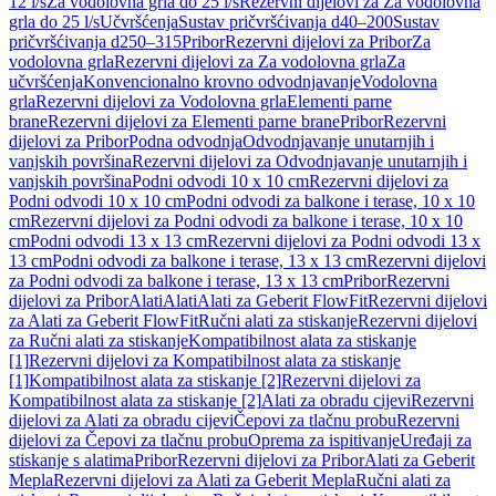
12 l/s
Za vodolovna grla do 25 l/s
Rezervni dijelovi za Za vodolovna
grla do 25 l/s
Učvršćenja
Sustav pričvršćivanja d40–200
Sustav
pričvršćivanja d250–315
Pribor
Rezervni dijelovi za Pribor
Za
vodolovna grla
Rezervni dijelovi za Za vodolovna grla
Za
učvršćenja
Konvencionalno krovno odvodnjavanje
Vodolovna
grla
Rezervni dijelovi za Vodolovna grla
Elementi parne
brane
Rezervni dijelovi za Elementi parne brane
Pribor
Rezervni
dijelovi za Pribor
Podna odvodnja
Odvodnjavanje unutarnjih i
vanjskih površina
Rezervni dijelovi za Odvodnjavanje unutarnjih i
vanjskih površina
Podni odvodi 10 x 10 cm
Rezervni dijelovi za
Podni odvodi 10 x 10 cm
Podni odvodi za balkone i terase, 10 x 10
cm
Rezervni dijelovi za Podni odvodi za balkone i terase, 10 x 10
cm
Podni odvodi 13 x 13 cm
Rezervni dijelovi za Podni odvodi 13 x
13 cm
Podni odvodi za balkone i terase, 13 x 13 cm
Rezervni dijelovi
za Podni odvodi za balkone i terase, 13 x 13 cm
Pribor
Rezervni
dijelovi za Pribor
Alati
Alati
Alati za Geberit FlowFit
Rezervni dijelovi
za Alati za Geberit FlowFit
Ručni alati za stiskanje
Rezervni dijelovi
za Ručni alati za stiskanje
Kompatibilnost alata za stiskanje
[1]
Rezervni dijelovi za Kompatibilnost alata za stiskanje
[1]
Kompatibilnost alata za stiskanje [2]
Rezervni dijelovi za
Kompatibilnost alata za stiskanje [2]
Alati za obradu cijevi
Rezervni
dijelovi za Alati za obradu cijevi
Čepovi za tlačnu probu
Rezervni
dijelovi za Čepovi za tlačnu probu
Oprema za ispitivanje
Uređaji za
stiskanje s alatima
Pribor
Rezervni dijelovi za Pribor
Alati za Geberit
Mepla
Rezervni dijelovi za Alati za Geberit Mepla
Ručni alati za