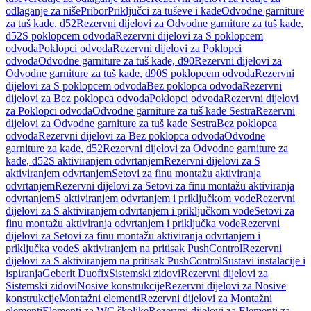
odlaganje za niše
Pribor
Priključci za tuševe i kade
Odvodne garniture
za tuš kade, d52
Rezervni dijelovi za Odvodne garniture za tuš kade,
d52
S poklopcem odvoda
Rezervni dijelovi za S poklopcem
odvoda
Poklopci odvoda
Rezervni dijelovi za Poklopci
odvoda
Odvodne garniture za tuš kade, d90
Rezervni dijelovi za
Odvodne garniture za tuš kade, d90
S poklopcem odvoda
Rezervni
dijelovi za S poklopcem odvoda
Bez poklopca odvoda
Rezervni
dijelovi za Bez poklopca odvoda
Poklopci odvoda
Rezervni dijelovi
za Poklopci odvoda
Odvodne garniture za tuš kade Sestra
Rezervni
dijelovi za Odvodne garniture za tuš kade Sestra
Bez poklopca
odvoda
Rezervni dijelovi za Bez poklopca odvoda
Odvodne
garniture za kade, d52
Rezervni dijelovi za Odvodne garniture za
kade, d52
S aktiviranjem odvrtanjem
Rezervni dijelovi za S
aktiviranjem odvrtanjem
Setovi za finu montažu aktiviranja
odvrtanjem
Rezervni dijelovi za Setovi za finu montažu aktiviranja
odvrtanjem
S aktiviranjem odvrtanjem i priključkom vode
Rezervni
dijelovi za S aktiviranjem odvrtanjem i priključkom vode
Setovi za
finu montažu aktiviranja odvrtanjem i priključka vode
Rezervni
dijelovi za Setovi za finu montažu aktiviranja odvrtanjem i
priključka vode
S aktiviranjem na pritisak PushControl
Rezervni
dijelovi za S aktiviranjem na pritisak PushControl
Sustavi instalacije i
ispiranja
Geberit Duofix
Sistemski zidovi
Rezervni dijelovi za
Sistemski zidovi
Nosive konstrukcije
Rezervni dijelovi za Nosive
konstrukcije
Montažni elementi
Rezervni dijelovi za Montažni
elementi
Elementi za WC školjke
Rezervni dijelovi za Elementi za