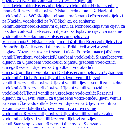
dijelovi za Nazidni vodokotlići za WC školjke, od
plastike
Monoblok
Rezervni dijelovi za Monoblok
Niska i srednja
montaža
Rezervni dijelovi za Niska i srednja montaža
Nazidni
vodokotlići za WC školjke, od sanitarne keramike
Rezervni dijelovi
za Nazidni vodokotlići za WC školjke, od sanitarne
keramike
Monoblok
Rezervni dijelovi za Monoblok
Isplavne cijevi za
nazidne vodokotliće
Rezervni dijelovi za Isplavne cijevi za nazidne
vodokotliće
Visokomontažni
Rezervni dijelovi za
Visokomontažni
Niska i srednja montaža
Pribor
Rezervni dijelovi za
Pribor
Priključci
Rezervni dijelovi za Priključci
Brtve
Brtveni
naglavci
Nazuvice, rozete i zastojni ulošci
Potrošni materijal
Izljevni
ventili
Ugradbeni vodokotlići
Ugradbeni vodokotlići Sigma
Rezervni
dijelovi za Ugradbeni vodokotlići Sigma
Ugradbeni vodokotlići
Omega
Rezervni dijelovi za Ugradbeni vodokotlići
Omega
Ugradbeni vodokotlići Delta
Rezervni dijelovi za Ugradbeni
vodokotlići Delta
Pribor
Uljevni i izljevni ventili
Uljevni
ventili
Rezervni dijelovi za Uljevni ventili
Uljevni ventili za nazidne
vodokotliće
Rezervni dijelovi za Uljevni ventili za nazidne
vodokotliće
Uljevni ventili za ugradbene vodokotliće
Rezervni
dijelovi za Uljevni ventili za ugradbene vodokotliće
Uljevni ventili
za keramičke vodokotliće
Rezervni dijelovi za Uljevni ventili za
keramičke vodokotliće
Uljevni ventili za univerzalne
vodokotlice
Rezervni dijelovi za Uljevni ventili za univerzalne
vodokotlice
Izljevni ventili
Rezervni dijelovi za Izljevni
ventili
Start/stop ispiranje
Rezervni dijelovi za Start/stop