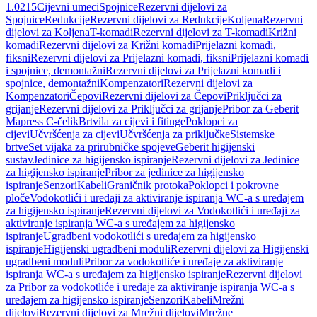
1.0215
Cijevni umeci
Spojnice
Rezervni dijelovi za
Spojnice
Redukcije
Rezervni dijelovi za Redukcije
Koljena
Rezervni
dijelovi za Koljena
T-komadi
Rezervni dijelovi za T-komadi
Križni
komadi
Rezervni dijelovi za Križni komadi
Prijelazni komadi,
fiksni
Rezervni dijelovi za Prijelazni komadi, fiksni
Prijelazni komadi
i spojnice, demontažni
Rezervni dijelovi za Prijelazni komadi i
spojnice, demontažni
Kompenzatori
Rezervni dijelovi za
Kompenzatori
Čepovi
Rezervni dijelovi za Čepovi
Priključci za
grijanje
Rezervni dijelovi za Priključci za grijanje
Pribor za Geberit
Mapress C-čelik
Brtvila za cijevi i fitinge
Poklopci za
cijevi
Učvršćenja za cijevi
Učvršćenja za priključke
Sistemske
brtve
Set vijaka za prirubničke spojeve
Geberit higijenski
sustav
Jedinice za higijensko ispiranje
Rezervni dijelovi za Jedinice
za higijensko ispiranje
Pribor za jedinice za higijensko
ispiranje
Senzori
Kabeli
Graničnik protoka
Poklopci i pokrovne
ploče
Vodokotlići i uređaji za aktiviranje ispiranja WC-a s uređajem
za higijensko ispiranje
Rezervni dijelovi za Vodokotlići i uređaji za
aktiviranje ispiranja WC-a s uređajem za higijensko
ispiranje
Ugradbeni vodokotlići s uređajem za higijensko
ispiranje
Higijenski ugradbeni moduli
Rezervni dijelovi za Higijenski
ugradbeni moduli
Pribor za vodokotliće i uređaje za aktiviranje
ispiranja WC-a s uređajem za higijensko ispiranje
Rezervni dijelovi
za Pribor za vodokotliće i uređaje za aktiviranje ispiranja WC-a s
uređajem za higijensko ispiranje
Senzori
Kabeli
Mrežni
dijelovi
Rezervni dijelovi za Mrežni dijelovi
Mrežne