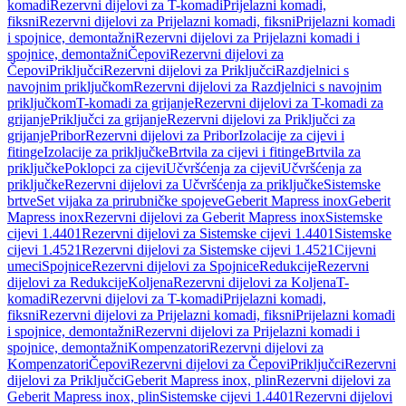
komadi
Rezervni dijelovi za T-komadi
Prijelazni komadi,
fiksni
Rezervni dijelovi za Prijelazni komadi, fiksni
Prijelazni komadi
i spojnice, demontažni
Rezervni dijelovi za Prijelazni komadi i
spojnice, demontažni
Čepovi
Rezervni dijelovi za
Čepovi
Priključci
Rezervni dijelovi za Priključci
Razdjelnici s
navojnim priključkom
Rezervni dijelovi za Razdjelnici s navojnim
priključkom
T-komadi za grijanje
Rezervni dijelovi za T-komadi za
grijanje
Priključci za grijanje
Rezervni dijelovi za Priključci za
grijanje
Pribor
Rezervni dijelovi za Pribor
Izolacije za cijevi i
fitinge
Izolacije za priključke
Brtvila za cijevi i fitinge
Brtvila za
priključke
Poklopci za cijevi
Učvršćenja za cijevi
Učvršćenja za
priključke
Rezervni dijelovi za Učvršćenja za priključke
Sistemske
brtve
Set vijaka za prirubničke spojeve
Geberit Mapress inox
Geberit
Mapress inox
Rezervni dijelovi za Geberit Mapress inox
Sistemske
cijevi 1.4401
Rezervni dijelovi za Sistemske cijevi 1.4401
Sistemske
cijevi 1.4521
Rezervni dijelovi za Sistemske cijevi 1.4521
Cijevni
umeci
Spojnice
Rezervni dijelovi za Spojnice
Redukcije
Rezervni
dijelovi za Redukcije
Koljena
Rezervni dijelovi za Koljena
T-
komadi
Rezervni dijelovi za T-komadi
Prijelazni komadi,
fiksni
Rezervni dijelovi za Prijelazni komadi, fiksni
Prijelazni komadi
i spojnice, demontažni
Rezervni dijelovi za Prijelazni komadi i
spojnice, demontažni
Kompenzatori
Rezervni dijelovi za
Kompenzatori
Čepovi
Rezervni dijelovi za Čepovi
Priključci
Rezervni
dijelovi za Priključci
Geberit Mapress inox, plin
Rezervni dijelovi za
Geberit Mapress inox, plin
Sistemske cijevi 1.4401
Rezervni dijelovi