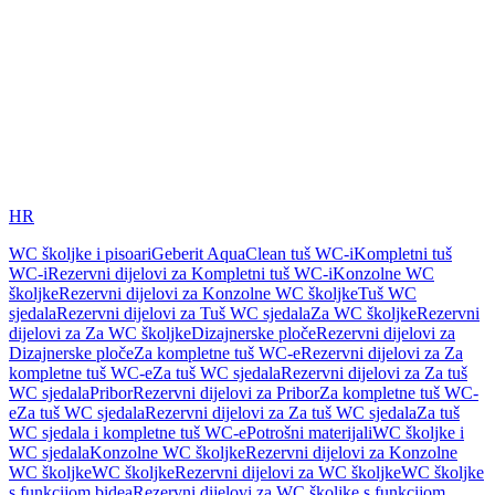
HR
WC školjke i pisoari
Geberit AquaClean tuš WC-i
Kompletni tuš
WC-i
Rezervni dijelovi za Kompletni tuš WC-i
Konzolne WC
školjke
Rezervni dijelovi za Konzolne WC školjke
Tuš WC
sjedala
Rezervni dijelovi za Tuš WC sjedala
Za WC školjke
Rezervni
dijelovi za Za WC školjke
Dizajnerske ploče
Rezervni dijelovi za
Dizajnerske ploče
Za kompletne tuš WC-e
Rezervni dijelovi za Za
kompletne tuš WC-e
Za tuš WC sjedala
Rezervni dijelovi za Za tuš
WC sjedala
Pribor
Rezervni dijelovi za Pribor
Za kompletne tuš WC-
e
Za tuš WC sjedala
Rezervni dijelovi za Za tuš WC sjedala
Za tuš
WC sjedala i kompletne tuš WC-e
Potrošni materijali
WC školjke i
WC sjedala
Konzolne WC školjke
Rezervni dijelovi za Konzolne
WC školjke
WC školjke
Rezervni dijelovi za WC školjke
WC školjke
s funkcijom bidea
Rezervni dijelovi za WC školjke s funkcijom