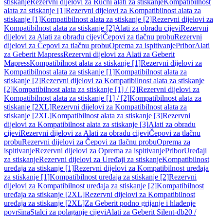
stiskanje
Rezervni dijelovi za Ručni alati za stiskanje
Kompatibilnost
alata za stiskanje [1]
Rezervni dijelovi za Kompatibilnost alata za
stiskanje [1]
Kompatibilnost alata za stiskanje [2]
Rezervni dijelovi za
Kompatibilnost alata za stiskanje [2]
Alati za obradu cijevi
Rezervni
dijelovi za Alati za obradu cijevi
Čepovi za tlačnu probu
Rezervni
dijelovi za Čepovi za tlačnu probu
Oprema za ispitivanje
Pribor
Alati
za Geberit Mapress
Rezervni dijelovi za Alati za Geberit
Mapress
Kompatibilnost alata za stiskanje [1]
Rezervni dijelovi za
Kompatibilnost alata za stiskanje [1]
Kompatibilnost alata za
stiskanje [2]
Rezervni dijelovi za Kompatibilnost alata za stiskanje
[2]
Kompatibilnost alata za stiskanje [1] / [2]
Rezervni dijelovi za
Kompatibilnost alata za stiskanje [1] / [2]
Kompatibilnost alata za
stiskanje [2XL]
Rezervni dijelovi za Kompatibilnost alata za
stiskanje [2XL]
Kompatibilnost alata za stiskanje [3]
Rezervni
dijelovi za Kompatibilnost alata za stiskanje [3]
Alati za obradu
cijevi
Rezervni dijelovi za Alati za obradu cijevi
Čepovi za tlačnu
probu
Rezervni dijelovi za Čepovi za tlačnu probu
Oprema za
ispitivanje
Rezervni dijelovi za Oprema za ispitivanje
Pribor
Uređaji
za stiskanje
Rezervni dijelovi za Uređaji za stiskanje
Kompatibilnost
uređaja za stiskanje [1]
Rezervni dijelovi za Kompatibilnost uređaja
za stiskanje [1]
Kompatibilnost uređaja za stiskanje [2]
Rezervni
dijelovi za Kompatibilnost uređaja za stiskanje [2]
Kompatibilnost
uređaja za stiskanje [2XL]
Rezervni dijelovi za Kompatibilnost
uređaja za stiskanje [2XL]
Za Geberit podno grijanje i hlađenje
površina
Stalci za polaganje cijevi
Alati za Geberit Silent-db20 /