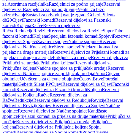
za Asortiman razdjelnika
Razdjelnici za podno grijanje
Rezervni
dijelovi za Razdjelnici za podno grijanje
Ventili za brzo
odzračivanje
Sustavi za odvodnjavanje zgrade
Geberit Silent-
db20
Cijevi
Fazonski komadi
Rezervni dijelovi za Fazonski
komadi
Koljena
Račve
Rezervni dijelovi za
Račve
Redukcije
Revizije
Rezervni dijelovi za Revizije
SuperTube
fazonski komadi
Koljena
Specijalni fazonski komadi
Spojevi
Rezervni
dijelovi za Spojevi
Zavareni spojevi
Natične spojnice
Rezervni
dijelovi za Natične spojnice
Stezni spojevi
Prijelazni komadi za
prijelaz na druge materijale
Rezervni dijelovi za Prijelazni komadi za
prijelaz na druge materijale
Priključci za uređaje
Rezervni dijelovi za
Priključci za uređaje
Priključna koljena
Rezervni dijelovi za
Priključna koljena
Natične spojnice za priključak uređaja
Rezervni
dijelovi za Natične spojnice za priključak uređaja
Pribor
Cijevne
obujmice
Učvršćenja za cijevne obujmice
Čepovi
Brtve
Potrošni
materijal
Geberit Silent-PP
Cijevi
Rezervni dijelovi za Cijevi
Fazonski
komadi
Rezervni dijelovi za Fazonski komadi
Koljena
Rezervni
dijelovi za Koljena
Račve
Rezervni dijelovi za
Račve
Redukcije
Rezervni dijelovi za Redukcije
Revizije
Rezervni
dijelovi za Revizije
Spojevi
Rezervni dijelovi za Spojevi
Natične
spojnice
Rezervni dijelovi za Natične spojnice
Kandžaste
spojnice
Prijelazni komadi za prijelaz na druge materijale
Priključci za
uređaje
Rezervni dijelovi za Priključci za uređaje
Priključna
koljena
Rezervni dijelovi za Priključna koljena
Spojni
komadi
Rezervni dijelovi za Spojni komadi
Pribor
Cijevne