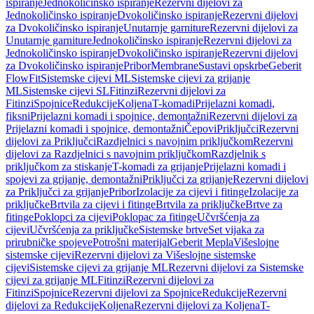
ispiranje
Jednokoličinsko ispiranje
Rezervni dijelovi za
Jednokoličinsko ispiranje
Dvokoličinsko ispiranje
Rezervni dijelovi
za Dvokoličinsko ispiranje
Unutarnje garniture
Rezervni dijelovi za
Unutarnje garniture
Jednokoličinsko ispiranje
Rezervni dijelovi za
Jednokoličinsko ispiranje
Dvokoličinsko ispiranje
Rezervni dijelovi
za Dvokoličinsko ispiranje
Pribor
Membrane
Sustavi opskrbe
Geberit
FlowFit
Sistemske cijevi ML
Sistemske cijevi za grijanje
ML
Sistemske cijevi SL
Fitinzi
Rezervni dijelovi za
Fitinzi
Spojnice
Redukcije
Koljena
T-komadi
Prijelazni komadi,
fiksni
Prijelazni komadi i spojnice, demontažni
Rezervni dijelovi za
Prijelazni komadi i spojnice, demontažni
Čepovi
Priključci
Rezervni
dijelovi za Priključci
Razdjelnici s navojnim priključkom
Rezervni
dijelovi za Razdjelnici s navojnim priključkom
Razdjelnik s
priključkom za stiskanje
T-komadi za grijanje
Prijelazni komadi i
spojevi za grijanje, demontažni
Priključci za grijanje
Rezervni dijelovi
za Priključci za grijanje
Pribor
Izolacije za cijevi i fitinge
Izolacije za
priključke
Brtvila za cijevi i fitinge
Brtvila za priključke
Brtve za
fitinge
Poklopci za cijevi
Poklopac za fitinge
Učvršćenja za
cijevi
Učvršćenja za priključke
Sistemske brtve
Set vijaka za
prirubničke spojeve
Potrošni materijal
Geberit Mepla
Višeslojne
sistemske cijevi
Rezervni dijelovi za Višeslojne sistemske
cijevi
Sistemske cijevi za grijanje ML
Rezervni dijelovi za Sistemske
cijevi za grijanje ML
Fitinzi
Rezervni dijelovi za
Fitinzi
Spojnice
Rezervni dijelovi za Spojnice
Redukcije
Rezervni
dijelovi za Redukcije
Koljena
Rezervni dijelovi za Koljena
T-