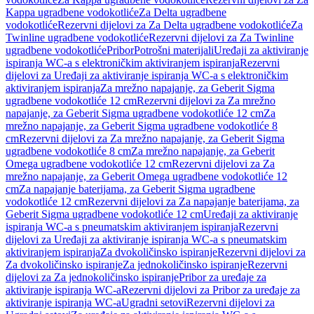
Kappa ugradbene vodokotliće
Za Delta ugradbene
vodokotliće
Rezervni dijelovi za Za Delta ugradbene vodokotliće
Za
Twinline ugradbene vodokotliće
Rezervni dijelovi za Za Twinline
ugradbene vodokotliće
Pribor
Potrošni materijali
Uređaji za aktiviranje
ispiranja WC-a s elektroničkim aktiviranjem ispiranja
Rezervni
dijelovi za Uređaji za aktiviranje ispiranja WC-a s elektroničkim
aktiviranjem ispiranja
Za mrežno napajanje, za Geberit Sigma
ugradbene vodokotliće 12 cm
Rezervni dijelovi za Za mrežno
napajanje, za Geberit Sigma ugradbene vodokotliće 12 cm
Za
mrežno napajanje, za Geberit Sigma ugradbene vodokotliće 8
cm
Rezervni dijelovi za Za mrežno napajanje, za Geberit Sigma
ugradbene vodokotliće 8 cm
Za mrežno napajanje, za Geberit
Omega ugradbene vodokotliće 12 cm
Rezervni dijelovi za Za
mrežno napajanje, za Geberit Omega ugradbene vodokotliće 12
cm
Za napajanje baterijama, za Geberit Sigma ugradbene
vodokotliće 12 cm
Rezervni dijelovi za Za napajanje baterijama, za
Geberit Sigma ugradbene vodokotliće 12 cm
Uređaji za aktiviranje
ispiranja WC-a s pneumatskim aktiviranjem ispiranja
Rezervni
dijelovi za Uređaji za aktiviranje ispiranja WC-a s pneumatskim
aktiviranjem ispiranja
Za dvokoličinsko ispiranje
Rezervni dijelovi za
Za dvokoličinsko ispiranje
Za jednokoličinsko ispiranje
Rezervni
dijelovi za Za jednokoličinsko ispiranje
Pribor za uređaje za
aktiviranje ispiranja WC-a
Rezervni dijelovi za Pribor za uređaje za
aktiviranje ispiranja WC-a
Ugradni setovi
Rezervni dijelovi za