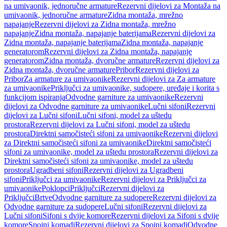
na umivaonik, jednoručne armature
Rezervni dijelovi za Montaža na
umivaonik, jednoručne armature
Zidna montaža, mrežno
napajanje
Rezervni dijelovi za Zidna montaža, mrežno
napajanje
Zidna montaža, napajanje baterijama
Rezervni dijelovi za
Zidna montaža, napajanje baterijama
Zidna montaža, napajanje
generatorom
Rezervni dijelovi za Zidna montaža, napajanje
generatorom
Zidna montaža, dvoručne armature
Rezervni dijelovi za
Zidna montaža, dvoručne armature
Pribor
Rezervni dijelovi za
Pribor
Za armature za umivaonike
Rezervni dijelovi za Za armature
za umivaonike
Priključci za umivaonike, sudopere, uređaje i korita s
funkcijom ispiranja
Odvodne garniture za umivaonike
Rezervni
dijelovi za Odvodne garniture za umivaonike
Lučni sifoni
Rezervni
dijelovi za Lučni sifoni
Lučni sifoni, model za uštedu
prostora
Rezervni dijelovi za Lučni sifoni, model za uštedu
prostora
Direktni samočisteći sifoni za umivaonike
Rezervni dijelovi
za Direktni samočisteći sifoni za umivaonike
Direktni samočisteći
sifoni za umivaonike, model za uštedu prostora
Rezervni dijelovi za
Direktni samočisteći sifoni za umivaonike, model za uštedu
prostora
Ugradbeni sifoni
Rezervni dijelovi za Ugradbeni
sifoni
Priključci za umivaonike
Rezervni dijelovi za Priključci za
umivaonike
Poklopci
Priključci
Rezervni dijelovi za
Priključci
Brtve
Odvodne garniture za sudopere
Rezervni dijelovi za
Odvodne garniture za sudopere
Lučni sifoni
Rezervni dijelovi za
Lučni sifoni
Sifoni s dvije komore
Rezervni dijelovi za Sifoni s dvije
komore
Spojni komadi
Rezervni dijelovi za Spojni komadi
Odvodne