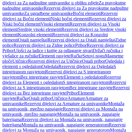
dijelovi za Za nadpultne umivaonike u obliku zdjele
Za pravokutne
nadpultne umivaonike
Rezervni dijelovi za Za pravokutne nadpultne
umivaonike
Za ugradbene umivaonike
Bočni elementi
Rezervni
dijelovi za Bočni elementi
Niski bočni elementi
Rezervni dijelovi za
Niski bočni elementi
Visoki elementi
Rezervni dijelovi za Visoki
elementi
Srednje visoki elementi
Rezervni dijelovi za Srednje visoki
elementi
Konzolni elementi
Rezervni dijelovi za Konzolni
elementi
Ostali namještaj
Rezervni dijelovi za Ostali namještaj
Zidne
police
Rezervni dijelovi za Zidne police
Pribor
Rezervni dijelovi za
Pribor
Ulošci za ladice i kutije za odlaganje stvari
Držači ručnika i
vješalice za ručnike
Elementi rasvjete
Ručke
Setovi nogu
Magnetne
ploče
Utičnice
Rezervni dijelovi za Utičnice
Ostali pribor
Ogledala i
elementi s ogledalom
Ogledala
Rezervni dijelovi za Ogledala
S
integriranom rasvjetom
Rezervni dijelovi za S integriranom
rasvjetom
Bez integrirane rasvjete
Elementi s ogledalom
Rezervni
dijelovi za Elementi s ogledalom
S integriranom rasvjetom
Rezervni
dijelovi za S integriranom rasvjetom
Bez integrirane rasvjete
Rezervni
dijelovi za Bez integrirane rasvjete
Pribor
Elementi
rasvjete
Ručke
Ostali pribor
Utičnice
Armature
Armature za
umivaonike
Rezervni dijelovi za Armature za umivaonike
Montaža
na umivaonik, mrežno napajanje
Rezervni dijelovi za Montaža na
umivaonik, mrežno napajanje
Montaža na umivaonik, napajanje
baterijama
Rezervni dijelovi za Montaža na umivaonik, napajanje
baterijama
Montaža na umivaonik, napajanje generatorom
Rezervni
dijelovi za Montaža na umivaonik, napajanje generatorom
Montaža