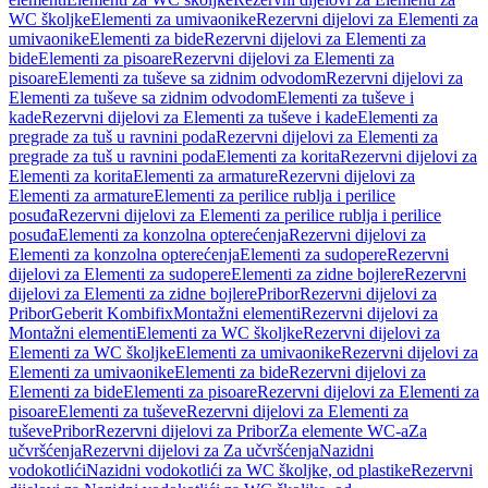
WC školjke
Elementi za umivaonike
Rezervni dijelovi za Elementi za
umivaonike
Elementi za bide
Rezervni dijelovi za Elementi za
bide
Elementi za pisoare
Rezervni dijelovi za Elementi za
pisoare
Elementi za tuševe sa zidnim odvodom
Rezervni dijelovi za
Elementi za tuševe sa zidnim odvodom
Elementi za tuševe i
kade
Rezervni dijelovi za Elementi za tuševe i kade
Elementi za
pregrade za tuš u ravnini poda
Rezervni dijelovi za Elementi za
pregrade za tuš u ravnini poda
Elementi za korita
Rezervni dijelovi za
Elementi za korita
Elementi za armature
Rezervni dijelovi za
Elementi za armature
Elementi za perilice rublja i perilice
posuđa
Rezervni dijelovi za Elementi za perilice rublja i perilice
posuđa
Elementi za konzolna opterećenja
Rezervni dijelovi za
Elementi za konzolna opterećenja
Elementi za sudopere
Rezervni
dijelovi za Elementi za sudopere
Elementi za zidne bojlere
Rezervni
dijelovi za Elementi za zidne bojlere
Pribor
Rezervni dijelovi za
Pribor
Geberit Kombifix
Montažni elementi
Rezervni dijelovi za
Montažni elementi
Elementi za WC školjke
Rezervni dijelovi za
Elementi za WC školjke
Elementi za umivaonike
Rezervni dijelovi za
Elementi za umivaonike
Elementi za bide
Rezervni dijelovi za
Elementi za bide
Elementi za pisoare
Rezervni dijelovi za Elementi za
pisoare
Elementi za tuševe
Rezervni dijelovi za Elementi za
tuševe
Pribor
Rezervni dijelovi za Pribor
Za elemente WC-a
Za
učvršćenja
Rezervni dijelovi za Za učvršćenja
Nazidni
vodokotlići
Nazidni vodokotlići za WC školjke, od plastike
Rezervni