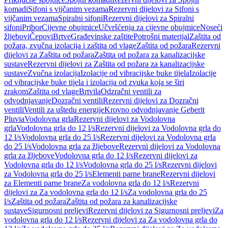
komadi
Sifoni s vijčanim vezama
Rezervni dijelovi za Sifoni s
vijčanim vezama
Spiralni sifoni
Rezervni dijelovi za Spiralni
sifoni
Pribor
Cijevne obujmice
Učvršćenja za cijevne obujmice
Noseći
žljebovi
Čepovi
Brtve
Građevinske zaštite
Potrošni materijal
Zaštita od
požara, zvučna izolacija i zaštita od vlage
Zaštita od požara
Rezervni
dijelovi za Zaštita od požara
Zaštita od požara za kanalizacijske
sustave
Rezervni dijelovi za Zaštita od požara za kanalizacijske
sustave
Zvučna izolacija
Izolacije od vibracijske buke tijela
Izolacije
od vibracijske buke tijela i izolacija od zvuka koja se širi
zrakom
Zaštita od vlage
Brtvila
Odzračni ventili za
odvodnjavanje
Dozračni ventili
Rezervni dijelovi za Dozračni
ventili
Ventili za uštedu energije
Krovno odvodnjavanje Geberit
Pluvia
Vodolovna grla
Rezervni dijelovi za Vodolovna
grla
Vodolovna grla do 12 l/s
Rezervni dijelovi za Vodolovna grla do
12 l/s
Vodolovna grla do 25 l/s
Rezervni dijelovi za Vodolovna grla
do 25 l/s
Vodolovna grla za žljebove
Rezervni dijelovi za Vodolovna
grla za žljebove
Vodolovna grla do 12 l/s
Rezervni dijelovi za
Vodolovna grla do 12 l/s
Vodolovna grla do 25 l/s
Rezervni dijelovi
za Vodolovna grla do 25 l/s
Elementi parne brane
Rezervni dijelovi
za Elementi parne brane
Za vodolovna grla do 12 l/s
Rezervni
dijelovi za Za vodolovna grla do 12 l/s
Za vodolovna grla do 25
l/s
Zaštita od požara
Zaštita od požara za kanalizacijske
sustave
Sigurnosni preljevi
Rezervni dijelovi za Sigurnosni preljevi
Za
vodolovna grla do 12 l/s
Rezervni dijelovi za Za vodolovna grla do