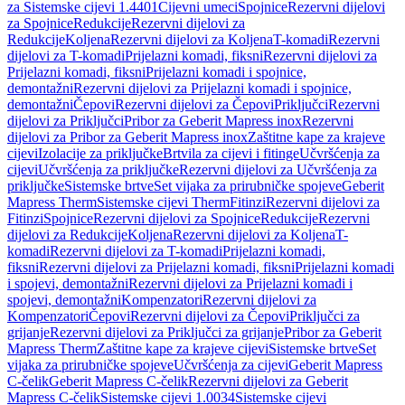
za Sistemske cijevi 1.4401
Cijevni umeci
Spojnice
Rezervni dijelovi
za Spojnice
Redukcije
Rezervni dijelovi za
Redukcije
Koljena
Rezervni dijelovi za Koljena
T-komadi
Rezervni
dijelovi za T-komadi
Prijelazni komadi, fiksni
Rezervni dijelovi za
Prijelazni komadi, fiksni
Prijelazni komadi i spojnice,
demontažni
Rezervni dijelovi za Prijelazni komadi i spojnice,
demontažni
Čepovi
Rezervni dijelovi za Čepovi
Priključci
Rezervni
dijelovi za Priključci
Pribor za Geberit Mapress inox
Rezervni
dijelovi za Pribor za Geberit Mapress inox
Zaštitne kape za krajeve
cijevi
Izolacije za priključke
Brtvila za cijevi i fitinge
Učvršćenja za
cijevi
Učvršćenja za priključke
Rezervni dijelovi za Učvršćenja za
priključke
Sistemske brtve
Set vijaka za prirubničke spojeve
Geberit
Mapress Therm
Sistemske cijevi Therm
Fitinzi
Rezervni dijelovi za
Fitinzi
Spojnice
Rezervni dijelovi za Spojnice
Redukcije
Rezervni
dijelovi za Redukcije
Koljena
Rezervni dijelovi za Koljena
T-
komadi
Rezervni dijelovi za T-komadi
Prijelazni komadi,
fiksni
Rezervni dijelovi za Prijelazni komadi, fiksni
Prijelazni komadi
i spojevi, demontažni
Rezervni dijelovi za Prijelazni komadi i
spojevi, demontažni
Kompenzatori
Rezervni dijelovi za
Kompenzatori
Čepovi
Rezervni dijelovi za Čepovi
Priključci za
grijanje
Rezervni dijelovi za Priključci za grijanje
Pribor za Geberit
Mapress Therm
Zaštitne kape za krajeve cijevi
Sistemske brtve
Set
vijaka za prirubničke spojeve
Učvršćenja za cijevi
Geberit Mapress
C-čelik
Geberit Mapress C-čelik
Rezervni dijelovi za Geberit
Mapress C-čelik
Sistemske cijevi 1.0034
Sistemske cijevi