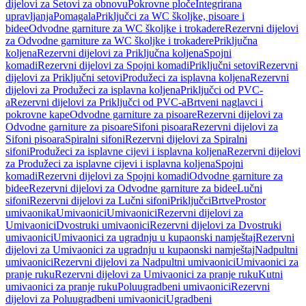
dijelovi za Setovi za obnovu
Pokrovne ploče
Integrirana
upravljanja
Pomagala
Priključci za WC školjke, pisoare i
bidee
Odvodne garniture za WC školjke i trokadere
Rezervni dijelovi
za Odvodne garniture za WC školjke i trokadere
Priključna
koljena
Rezervni dijelovi za Priključna koljena
Spojni
komadi
Rezervni dijelovi za Spojni komadi
Priključni setovi
Rezervni
dijelovi za Priključni setovi
Produžeci za isplavna koljena
Rezervni
dijelovi za Produžeci za isplavna koljena
Priključci od PVC-
a
Rezervni dijelovi za Priključci od PVC-a
Brtveni naglavci i
pokrovne kape
Odvodne garniture za pisoare
Rezervni dijelovi za
Odvodne garniture za pisoare
Sifoni pisoara
Rezervni dijelovi za
Sifoni pisoara
Spiralni sifoni
Rezervni dijelovi za Spiralni
sifoni
Produžeci za isplavne cijevi i isplavna koljena
Rezervni dijelovi
za Produžeci za isplavne cijevi i isplavna koljena
Spojni
komadi
Rezervni dijelovi za Spojni komadi
Odvodne garniture za
bidee
Rezervni dijelovi za Odvodne garniture za bidee
Lučni
sifoni
Rezervni dijelovi za Lučni sifoni
Priključci
Brtve
Prostor
umivaonika
Umivaonici
Umivaonici
Rezervni dijelovi za
Umivaonici
Dvostruki umivaonici
Rezervni dijelovi za Dvostruki
umivaonici
Umivaonici za ugradnju u kupaonski namještaj
Rezervni
dijelovi za Umivaonici za ugradnju u kupaonski namještaj
Nadpultni
umivaonici
Rezervni dijelovi za Nadpultni umivaonici
Umivaonici za
pranje ruku
Rezervni dijelovi za Umivaonici za pranje ruku
Kutni
umivaonici za pranje ruku
Poluugradbeni umivaonici
Rezervni
dijelovi za Poluugradbeni umivaonici
Ugradbeni