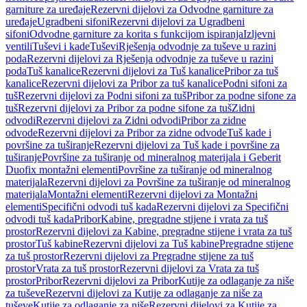
garniture za uređaje
Rezervni dijelovi za Odvodne garniture za
uređaje
Ugradbeni sifoni
Rezervni dijelovi za Ugradbeni
sifoni
Odvodne garniture za korita s funkcijom ispiranja
Izljevni
ventili
Tuševi i kade
Tuševi
Rješenja odvodnje za tuševe u razini
poda
Rezervni dijelovi za Rješenja odvodnje za tuševe u razini
poda
Tuš kanalice
Rezervni dijelovi za Tuš kanalice
Pribor za tuš
kanalice
Rezervni dijelovi za Pribor za tuš kanalice
Podni sifoni za
tuš
Rezervni dijelovi za Podni sifoni za tuš
Pribor za podne sifone za
tuš
Rezervni dijelovi za Pribor za podne sifone za tuš
Zidni
odvodi
Rezervni dijelovi za Zidni odvodi
Pribor za zidne
odvode
Rezervni dijelovi za Pribor za zidne odvode
Tuš kade i
površine za tuširanje
Rezervni dijelovi za Tuš kade i površine za
tuširanje
Površine za tuširanje od mineralnog materijala i Geberit
Duofix montažni elementi
Površine za tuširanje od mineralnog
materijala
Rezervni dijelovi za Površine za tuširanje od mineralnog
materijala
Montažni elementi
Rezervni dijelovi za Montažni
elementi
Specifični odvodi tuš kada
Rezervni dijelovi za Specifični
odvodi tuš kada
Pribor
Kabine, pregradne stijene i vrata za tuš
prostor
Rezervni dijelovi za Kabine, pregradne stijene i vrata za tuš
prostor
Tuš kabine
Rezervni dijelovi za Tuš kabine
Pregradne stijene
za tuš prostor
Rezervni dijelovi za Pregradne stijene za tuš
prostor
Vrata za tuš prostor
Rezervni dijelovi za Vrata za tuš
prostor
Pribor
Rezervni dijelovi za Pribor
Kutije za odlaganje za niše
za tuševe
Rezervni dijelovi za Kutije za odlaganje za niše za
tuševe
Kutije za odlaganje za niše
Rezervni dijelovi za Kutije za