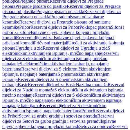
poklopca
Pregrade pisoara
Rezervni dijelovi za Pregrade
pisoara
Pregrade pisoara od plastike
Rezervni dijelovi za Pregrade
pisoara od plastike
Pregrade pisoara od stakla
Rezervni dijelovi za
Pregrade pisoara od stakla
Pregrade pisoara od sanitarne
keramike
Rezervni dijelovi za Pregrade pisoara od sanitarne
keramike
Pribor
Rezervni dijelovi za Pribor
Poklopac pisoara
Sifoni i
pribor za sifone
Isplavne cijevi, isplavna koljena i prijelazni
komadi
Rezervni dijelovi za Isplavne cijevi, isplavna koljena i
prijelazni komadi
Pričvrsni materijali
Uređaji za aktiviranje ispiranja
pisoara
Ugradnja u zid
Rezervni dijelovi za Ugradnja u zid
S
elektroničkim aktiviranjem ispiranja, mrežno napajanje
Rezervni
dijelovi za S elektroničkim aktiviranjem ispiranja, mrežno
napajanje
S elektroničkim aktiviranjem ispiranja, napajanje
baterijama
Rezervni dijelovi za S elektroničkim aktiviranjem
ispiranja, napajanje baterijama
S pneumatskim aktiviranjem
ispiranja
Rezervni dijelovi za S pneumatskim aktiviranjem
ispiranja
Basic
Rezervni dijelovi za Basic
Nazidna montaža
Rezervni
dijelovi za Nazidna montaža
S elektroničkim aktiviranjem ispiranja,
mrežno napajanje
Rezervni dijelovi za S elektroničkim aktiviranjem
ispiranja, mrežno napajanje
S elektroničkim aktiviranjem ispiranja,
napajanje baterijama
Rezervni dijelovi za S elektroničkim
aktiviranjem ispiranja, napajanje baterijama
Pribor
Rezervni dijelovi
za Pribor
Setovi za grubu gradnju i setovi za preradu
Rezervni
dijelovi za Setovi za grubu gradnju i setovi za preradu
Isplavne
cijevi, isplavna koljena i prijelazni komadi
Setovi za obnovu
Rezervni