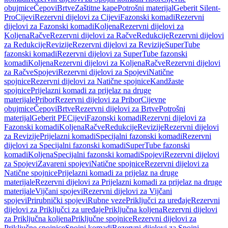
obujmice
Čepovi
Brtve
Zaštitne kape
Potrošni materijal
Geberit Silent-
Pro
Cijevi
Rezervni dijelovi za Cijevi
Fazonski komadi
Rezervni
dijelovi za Fazonski komadi
Koljena
Rezervni dijelovi za
Koljena
Račve
Rezervni dijelovi za Račve
Redukcije
Rezervni dijelovi
za Redukcije
Revizije
Rezervni dijelovi za Revizije
SuperTube
fazonski komadi
Rezervni dijelovi za SuperTube fazonski
komadi
Koljena
Rezervni dijelovi za Koljena
Račve
Rezervni dijelovi
za Račve
Spojevi
Rezervni dijelovi za Spojevi
Natične
spojnice
Rezervni dijelovi za Natične spojnice
Kandžaste
spojnice
Prijelazni komadi za prijelaz na druge
materijale
Pribor
Rezervni dijelovi za Pribor
Cijevne
obujmice
Čepovi
Brtve
Rezervni dijelovi za Brtve
Potrošni
materijal
Geberit PE
Cijevi
Fazonski komadi
Rezervni dijelovi za
Fazonski komadi
Koljena
Račve
Redukcije
Revizije
Rezervni dijelovi
za Revizije
Prijelazni komadi
Specijalni fazonski komadi
Rezervni
dijelovi za Specijalni fazonski komadi
SuperTube fazonski
komadi
Koljena
Specijalni fazonski komadi
Spojevi
Rezervni dijelovi
za Spojevi
Zavareni spojevi
Natične spojnice
Rezervni dijelovi za
Natične spojnice
Prijelazni komadi za prijelaz na druge
materijale
Rezervni dijelovi za Prijelazni komadi za prijelaz na druge
materijale
Vijčani spojevi
Rezervni dijelovi za Vijčani
spojevi
Prirubnički spojevi
Rubne veze
Priključci za uređaje
Rezervni
dijelovi za Priključci za uređaje
Priključna koljena
Rezervni dijelovi
za Priključna koljena
Priključne spojnice
Rezervni dijelovi za
Priključne spojnice
Spojni komadi
Rezervni dijelovi za Spojni