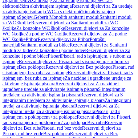
Ugradni setovi
Za uređaje za aktiviranje ispiranja WC-a s
elektroničkim aktiviranjem ispiranja
Rezervni dijelovi za Za uređaje
za aktiviranje ispiranja WC-a s elektroničkim aktiviranjem
ispiranja
Spojevi
Geberit Monolith sanitarni moduli
Sanitarni moduli
za WC školjke
Rezervni dijelovi za Sanitarni moduli za WC
školjke
Za konzolne WC školjke
Rezervni dijelovi za Za konzolne
WC školjke
Za podne WC školjke
Rezervni dijelovi za Za podne
WC školjke
Pribor
Rezervni dijelovi za Pribor
Potrošni
materijali
Sanitarni moduli za bidee
Rezervni dijelovi za Sanitarni
moduli za bidee
Za konzolne i podne bidee
Rezervni dijelovi za Za
konzolne i podne bidee
Pisoari
Pisoari, rad s ispiranjem, s rubom za
ispiranje
Rezervni dijelovi za Pisoari, rad s ispiranjem, s rubom za
ispiranje
Bez poklopca
Rezervni dijelovi za Bez poklopca
Pisoari, rad
s ispiranjem, bez ruba za ispiranje
Rezervni dijelovi za Pisoari, rad s
ispiranjem, bez ruba za ispiranje
Za nazidne i ugradbene uređaje za
aktiviranje ispiranja pisoara
Rezervni dijelovi za Za nazidne i
ugradbene uređaje za aktiviranje ispiranja pisoara
S integriranim
uređajem za aktiviranje ispiranja pisoara
Rezervni dijelovi za S
integriranim uređajem za aktiviranje ispiranja pisoara
Za integrirani
uređaj za aktiviranje ispiranja pisoara
Rezervni dijelovi za Za
integrirani uređaj za aktiviranje ispiranja pisoara
Pisoari, rad s
ispiranjem, s poklopcem / za poklopac
Rezervni dijelovi za Pisoari,
rad s ispiranjem, s poklopcem / za poklopac
Bez ruba
Rezervni
dijelovi za Bez ruba
Pisoari, rad bez vode
Rezervni dijelovi za
Pisoari, rad bez vode
Bez poklopca
Rezervni dijelovi za Bez