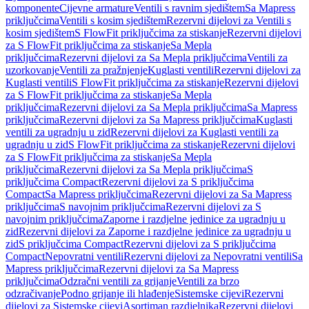
komponente
Cijevne armature
Ventili s ravnim sjedištem
Sa Mapress
priključcima
Ventili s kosim sjedištem
Rezervni dijelovi za Ventili s
kosim sjedištem
S FlowFit priključcima za stiskanje
Rezervni dijelovi
za S FlowFit priključcima za stiskanje
Sa Mepla
priključcima
Rezervni dijelovi za Sa Mepla priključcima
Ventili za
uzorkovanje
Ventili za pražnjenje
Kuglasti ventili
Rezervni dijelovi za
Kuglasti ventili
S FlowFit priključcima za stiskanje
Rezervni dijelovi
za S FlowFit priključcima za stiskanje
Sa Mepla
priključcima
Rezervni dijelovi za Sa Mepla priključcima
Sa Mapress
priključcima
Rezervni dijelovi za Sa Mapress priključcima
Kuglasti
ventili za ugradnju u zid
Rezervni dijelovi za Kuglasti ventili za
ugradnju u zid
S FlowFit priključcima za stiskanje
Rezervni dijelovi
za S FlowFit priključcima za stiskanje
Sa Mepla
priključcima
Rezervni dijelovi za Sa Mepla priključcima
S
priključcima Compact
Rezervni dijelovi za S priključcima
Compact
Sa Mapress priključcima
Rezervni dijelovi za Sa Mapress
priključcima
S navojnim priključcima
Rezervni dijelovi za S
navojnim priključcima
Zaporne i razdjelne jedinice za ugradnju u
zid
Rezervni dijelovi za Zaporne i razdjelne jedinice za ugradnju u
zid
S priključcima Compact
Rezervni dijelovi za S priključcima
Compact
Nepovratni ventili
Rezervni dijelovi za Nepovratni ventili
Sa
Mapress priključcima
Rezervni dijelovi za Sa Mapress
priključcima
Odzračni ventili za grijanje
Ventili za brzo
odzračivanje
Podno grijanje ili hlađenje
Sistemske cijevi
Rezervni
dijelovi za Sistemske cijevi
Asortiman razdjelnika
Rezervni dijelovi