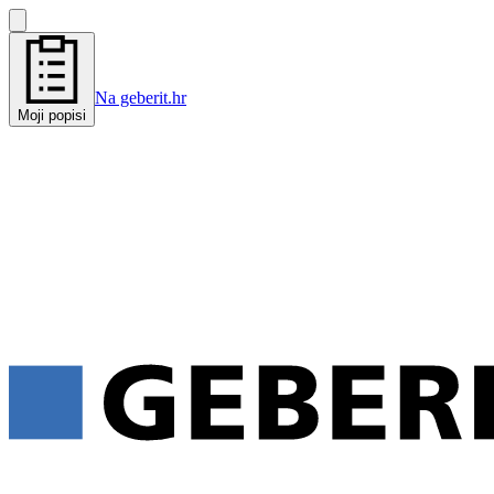
Na geberit.hr
Moji popisi