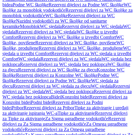
bidea
Podne WC školjke
Rezervni dijelovi za Podne WC školjke
WC
školjke za monoblok vodokotliće
Rezervni dijelovi za WC školjke za
monoblok vodokotliće
WC školjke
Rezervni dijelovi za WC
školjke
Nazidni vodokotlići za WC školjke od sanitarne
keramike
Monoblok
WC sjedala
Rezervni dijelovi za WC sjedala
WC
sjedala
Rezervni dijelovi za WC sjedala
WC školjke u izvedbi
Comfort
Rezervni dijelovi za WC školjke u izvedbi Comfort
WC
školjke, povišene
Rezervni dijelovi za WC školjke, povišene
WC
školjke, produljene
Rezervni dijelovi za WC školjke, produljene
WC
sjedala u izvedbi Comfort
Rezervni dijelovi za WC sjedala u izvedbi
Comfort
WC sjedala
Rezervni dijelovi za WC sjedala
WC sjedala bez
poklopca
Rezervni dijelovi za WC sjedala bez poklopca
WC školjke
za djecu
Rezervni dijelovi za WC školjke za djecu
Konzolne WC
školjke
Rezervni dijelovi za Konzolne WC školjke
Podne WC
školjke
Rezervni dijelovi za Podne WC školjke
WC sjedala za
djecu
Rezervni dijelovi za WC sjedala za djecu
WC sjedala
Rezervni
dijelovi za WC sjedala
WC sjedala bez poklopca
Rezervni dijelovi za
WC sjedala bez poklopca
Bidei
Konzolni bidei
Rezervni dijelovi za
Konzolni bidei
Podni bidei
Rezervni dijelovi za Podni
bidei
Pribor
Rezervni dijelovi za Pribor
Tipke za aktiviranje i uređaji
za aktiviranje ispiranja WC-a
Tipke za aktiviranje
Rezervni dijelovi
za Tipke za aktiviranje
Za Sigma ugradbene vodokotliće
Rezervni
dijelovi za Za Sigma ugradbene vodokotliće
Za Omega ugradbene
vodokotliće
Rezervni dijelovi za Za Omega ugradbene
vodokotliće
Za Kappa ugradbene vodokotliće
Rezervni dijelovi za Za