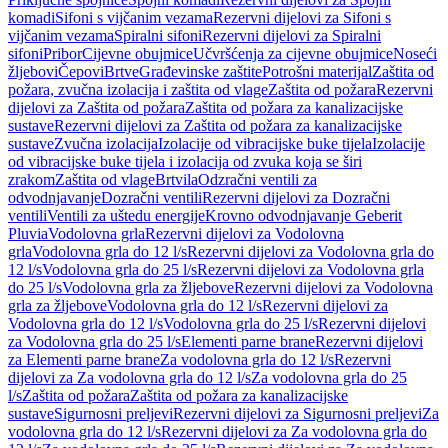
komadi
Sifoni s vijčanim vezama
Rezervni dijelovi za Sifoni s
vijčanim vezama
Spiralni sifoni
Rezervni dijelovi za Spiralni
sifoni
Pribor
Cijevne obujmice
Učvršćenja za cijevne obujmice
Noseći
žljebovi
Čepovi
Brtve
Građevinske zaštite
Potrošni materijal
Zaštita od
požara, zvučna izolacija i zaštita od vlage
Zaštita od požara
Rezervni
dijelovi za Zaštita od požara
Zaštita od požara za kanalizacijske
sustave
Rezervni dijelovi za Zaštita od požara za kanalizacijske
sustave
Zvučna izolacija
Izolacije od vibracijske buke tijela
Izolacije
od vibracijske buke tijela i izolacija od zvuka koja se širi
zrakom
Zaštita od vlage
Brtvila
Odzračni ventili za
odvodnjavanje
Dozračni ventili
Rezervni dijelovi za Dozračni
ventili
Ventili za uštedu energije
Krovno odvodnjavanje Geberit
Pluvia
Vodolovna grla
Rezervni dijelovi za Vodolovna
grla
Vodolovna grla do 12 l/s
Rezervni dijelovi za Vodolovna grla do
12 l/s
Vodolovna grla do 25 l/s
Rezervni dijelovi za Vodolovna grla
do 25 l/s
Vodolovna grla za žljebove
Rezervni dijelovi za Vodolovna
grla za žljebove
Vodolovna grla do 12 l/s
Rezervni dijelovi za
Vodolovna grla do 12 l/s
Vodolovna grla do 25 l/s
Rezervni dijelovi
za Vodolovna grla do 25 l/s
Elementi parne brane
Rezervni dijelovi
za Elementi parne brane
Za vodolovna grla do 12 l/s
Rezervni
dijelovi za Za vodolovna grla do 12 l/s
Za vodolovna grla do 25
l/s
Zaštita od požara
Zaštita od požara za kanalizacijske
sustave
Sigurnosni preljevi
Rezervni dijelovi za Sigurnosni preljevi
Za
vodolovna grla do 12 l/s
Rezervni dijelovi za Za vodolovna grla do