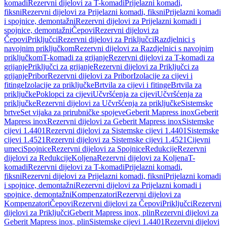
komadi
Rezervni dijelovi za T-komadi
Prijelazni komadi,
fiksni
Rezervni dijelovi za Prijelazni komadi, fiksni
Prijelazni komadi
i spojnice, demontažni
Rezervni dijelovi za Prijelazni komadi i
spojnice, demontažni
Čepovi
Rezervni dijelovi za
Čepovi
Priključci
Rezervni dijelovi za Priključci
Razdjelnici s
navojnim priključkom
Rezervni dijelovi za Razdjelnici s navojnim
priključkom
T-komadi za grijanje
Rezervni dijelovi za T-komadi za
grijanje
Priključci za grijanje
Rezervni dijelovi za Priključci za
grijanje
Pribor
Rezervni dijelovi za Pribor
Izolacije za cijevi i
fitinge
Izolacije za priključke
Brtvila za cijevi i fitinge
Brtvila za
priključke
Poklopci za cijevi
Učvršćenja za cijevi
Učvršćenja za
priključke
Rezervni dijelovi za Učvršćenja za priključke
Sistemske
brtve
Set vijaka za prirubničke spojeve
Geberit Mapress inox
Geberit
Mapress inox
Rezervni dijelovi za Geberit Mapress inox
Sistemske
cijevi 1.4401
Rezervni dijelovi za Sistemske cijevi 1.4401
Sistemske
cijevi 1.4521
Rezervni dijelovi za Sistemske cijevi 1.4521
Cijevni
umeci
Spojnice
Rezervni dijelovi za Spojnice
Redukcije
Rezervni
dijelovi za Redukcije
Koljena
Rezervni dijelovi za Koljena
T-
komadi
Rezervni dijelovi za T-komadi
Prijelazni komadi,
fiksni
Rezervni dijelovi za Prijelazni komadi, fiksni
Prijelazni komadi
i spojnice, demontažni
Rezervni dijelovi za Prijelazni komadi i
spojnice, demontažni
Kompenzatori
Rezervni dijelovi za
Kompenzatori
Čepovi
Rezervni dijelovi za Čepovi
Priključci
Rezervni
dijelovi za Priključci
Geberit Mapress inox, plin
Rezervni dijelovi za
Geberit Mapress inox, plin
Sistemske cijevi 1.4401
Rezervni dijelovi