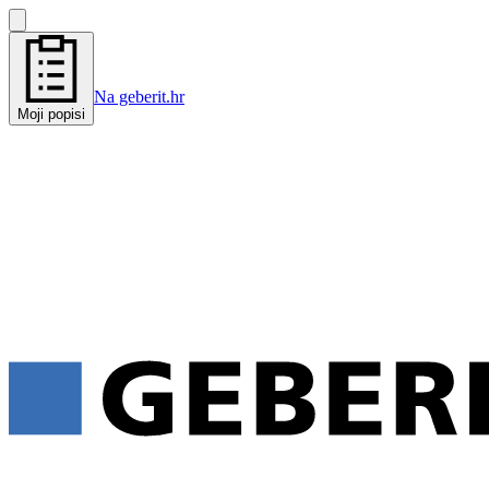
Na geberit.hr
Moji popisi