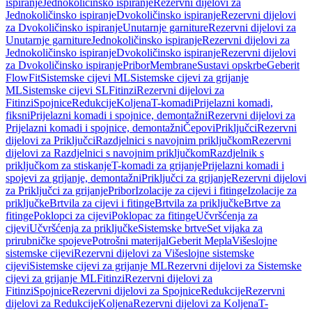
ispiranje
Jednokoličinsko ispiranje
Rezervni dijelovi za
Jednokoličinsko ispiranje
Dvokoličinsko ispiranje
Rezervni dijelovi
za Dvokoličinsko ispiranje
Unutarnje garniture
Rezervni dijelovi za
Unutarnje garniture
Jednokoličinsko ispiranje
Rezervni dijelovi za
Jednokoličinsko ispiranje
Dvokoličinsko ispiranje
Rezervni dijelovi
za Dvokoličinsko ispiranje
Pribor
Membrane
Sustavi opskrbe
Geberit
FlowFit
Sistemske cijevi ML
Sistemske cijevi za grijanje
ML
Sistemske cijevi SL
Fitinzi
Rezervni dijelovi za
Fitinzi
Spojnice
Redukcije
Koljena
T-komadi
Prijelazni komadi,
fiksni
Prijelazni komadi i spojnice, demontažni
Rezervni dijelovi za
Prijelazni komadi i spojnice, demontažni
Čepovi
Priključci
Rezervni
dijelovi za Priključci
Razdjelnici s navojnim priključkom
Rezervni
dijelovi za Razdjelnici s navojnim priključkom
Razdjelnik s
priključkom za stiskanje
T-komadi za grijanje
Prijelazni komadi i
spojevi za grijanje, demontažni
Priključci za grijanje
Rezervni dijelovi
za Priključci za grijanje
Pribor
Izolacije za cijevi i fitinge
Izolacije za
priključke
Brtvila za cijevi i fitinge
Brtvila za priključke
Brtve za
fitinge
Poklopci za cijevi
Poklopac za fitinge
Učvršćenja za
cijevi
Učvršćenja za priključke
Sistemske brtve
Set vijaka za
prirubničke spojeve
Potrošni materijal
Geberit Mepla
Višeslojne
sistemske cijevi
Rezervni dijelovi za Višeslojne sistemske
cijevi
Sistemske cijevi za grijanje ML
Rezervni dijelovi za Sistemske
cijevi za grijanje ML
Fitinzi
Rezervni dijelovi za
Fitinzi
Spojnice
Rezervni dijelovi za Spojnice
Redukcije
Rezervni
dijelovi za Redukcije
Koljena
Rezervni dijelovi za Koljena
T-