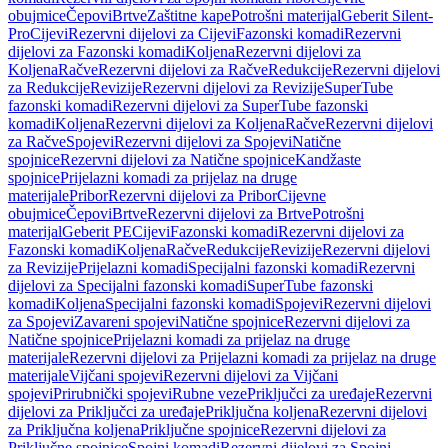
obujmice
Čepovi
Brtve
Zaštitne kape
Potrošni materijal
Geberit Silent-
Pro
Cijevi
Rezervni dijelovi za Cijevi
Fazonski komadi
Rezervni
dijelovi za Fazonski komadi
Koljena
Rezervni dijelovi za
Koljena
Račve
Rezervni dijelovi za Račve
Redukcije
Rezervni dijelovi
za Redukcije
Revizije
Rezervni dijelovi za Revizije
SuperTube
fazonski komadi
Rezervni dijelovi za SuperTube fazonski
komadi
Koljena
Rezervni dijelovi za Koljena
Račve
Rezervni dijelovi
za Račve
Spojevi
Rezervni dijelovi za Spojevi
Natične
spojnice
Rezervni dijelovi za Natične spojnice
Kandžaste
spojnice
Prijelazni komadi za prijelaz na druge
materijale
Pribor
Rezervni dijelovi za Pribor
Cijevne
obujmice
Čepovi
Brtve
Rezervni dijelovi za Brtve
Potrošni
materijal
Geberit PE
Cijevi
Fazonski komadi
Rezervni dijelovi za
Fazonski komadi
Koljena
Račve
Redukcije
Revizije
Rezervni dijelovi
za Revizije
Prijelazni komadi
Specijalni fazonski komadi
Rezervni
dijelovi za Specijalni fazonski komadi
SuperTube fazonski
komadi
Koljena
Specijalni fazonski komadi
Spojevi
Rezervni dijelovi
za Spojevi
Zavareni spojevi
Natične spojnice
Rezervni dijelovi za
Natične spojnice
Prijelazni komadi za prijelaz na druge
materijale
Rezervni dijelovi za Prijelazni komadi za prijelaz na druge
materijale
Vijčani spojevi
Rezervni dijelovi za Vijčani
spojevi
Prirubnički spojevi
Rubne veze
Priključci za uređaje
Rezervni
dijelovi za Priključci za uređaje
Priključna koljena
Rezervni dijelovi
za Priključna koljena
Priključne spojnice
Rezervni dijelovi za
Priključne spojnice
Spojni komadi
Rezervni dijelovi za Spojni