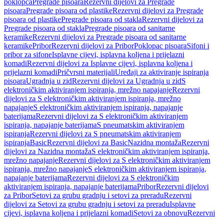
poklopca
Pregrade pisoara
Rezervni dijelovi za Pregrade
pisoara
Pregrade pisoara od plastike
Rezervni dijelovi za Pregrade
pisoara od plastike
Pregrade pisoara od stakla
Rezervni dijelovi za
Pregrade pisoara od stakla
Pregrade pisoara od sanitarne
keramike
Rezervni dijelovi za Pregrade pisoara od sanitarne
keramike
Pribor
Rezervni dijelovi za Pribor
Poklopac pisoara
Sifoni i
pribor za sifone
Isplavne cijevi, isplavna koljena i prijelazni
komadi
Rezervni dijelovi za Isplavne cijevi, isplavna koljena i
prijelazni komadi
Pričvrsni materijali
Uređaji za aktiviranje ispiranja
pisoara
Ugradnja u zid
Rezervni dijelovi za Ugradnja u zid
S
elektroničkim aktiviranjem ispiranja, mrežno napajanje
Rezervni
dijelovi za S elektroničkim aktiviranjem ispiranja, mrežno
napajanje
S elektroničkim aktiviranjem ispiranja, napajanje
baterijama
Rezervni dijelovi za S elektroničkim aktiviranjem
ispiranja, napajanje baterijama
S pneumatskim aktiviranjem
ispiranja
Rezervni dijelovi za S pneumatskim aktiviranjem
ispiranja
Basic
Rezervni dijelovi za Basic
Nazidna montaža
Rezervni
dijelovi za Nazidna montaža
S elektroničkim aktiviranjem ispiranja,
mrežno napajanje
Rezervni dijelovi za S elektroničkim aktiviranjem
ispiranja, mrežno napajanje
S elektroničkim aktiviranjem ispiranja,
napajanje baterijama
Rezervni dijelovi za S elektroničkim
aktiviranjem ispiranja, napajanje baterijama
Pribor
Rezervni dijelovi
za Pribor
Setovi za grubu gradnju i setovi za preradu
Rezervni
dijelovi za Setovi za grubu gradnju i setovi za preradu
Isplavne
cijevi, isplavna koljena i prijelazni komadi
Setovi za obnovu
Rezervni