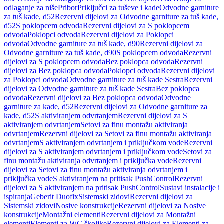
odlaganje za niše
Pribor
Priključci za tuševe i kade
Odvodne garniture
za tuš kade, d52
Rezervni dijelovi za Odvodne garniture za tuš kade,
d52
S poklopcem odvoda
Rezervni dijelovi za S poklopcem
odvoda
Poklopci odvoda
Rezervni dijelovi za Poklopci
odvoda
Odvodne garniture za tuš kade, d90
Rezervni dijelovi za
Odvodne garniture za tuš kade, d90
S poklopcem odvoda
Rezervni
dijelovi za S poklopcem odvoda
Bez poklopca odvoda
Rezervni
dijelovi za Bez poklopca odvoda
Poklopci odvoda
Rezervni dijelovi
za Poklopci odvoda
Odvodne garniture za tuš kade Sestra
Rezervni
dijelovi za Odvodne garniture za tuš kade Sestra
Bez poklopca
odvoda
Rezervni dijelovi za Bez poklopca odvoda
Odvodne
garniture za kade, d52
Rezervni dijelovi za Odvodne garniture za
kade, d52
S aktiviranjem odvrtanjem
Rezervni dijelovi za S
aktiviranjem odvrtanjem
Setovi za finu montažu aktiviranja
odvrtanjem
Rezervni dijelovi za Setovi za finu montažu aktiviranja
odvrtanjem
S aktiviranjem odvrtanjem i priključkom vode
Rezervni
dijelovi za S aktiviranjem odvrtanjem i priključkom vode
Setovi za
finu montažu aktiviranja odvrtanjem i priključka vode
Rezervni
dijelovi za Setovi za finu montažu aktiviranja odvrtanjem i
priključka vode
S aktiviranjem na pritisak PushControl
Rezervni
dijelovi za S aktiviranjem na pritisak PushControl
Sustavi instalacije i
ispiranja
Geberit Duofix
Sistemski zidovi
Rezervni dijelovi za
Sistemski zidovi
Nosive konstrukcije
Rezervni dijelovi za Nosive
konstrukcije
Montažni elementi
Rezervni dijelovi za Montažni
elementi
Elementi za WC školjke
Rezervni dijelovi za Elementi za