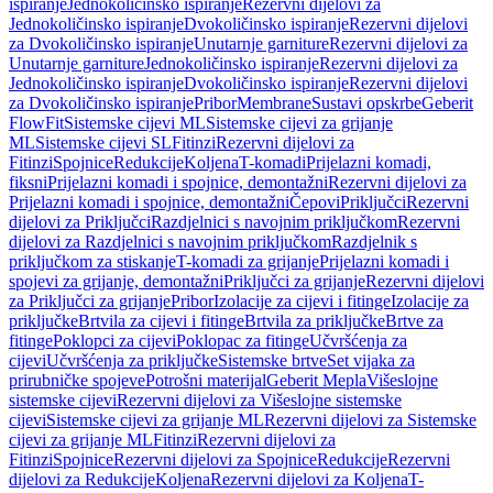
ispiranje
Jednokoličinsko ispiranje
Rezervni dijelovi za
Jednokoličinsko ispiranje
Dvokoličinsko ispiranje
Rezervni dijelovi
za Dvokoličinsko ispiranje
Unutarnje garniture
Rezervni dijelovi za
Unutarnje garniture
Jednokoličinsko ispiranje
Rezervni dijelovi za
Jednokoličinsko ispiranje
Dvokoličinsko ispiranje
Rezervni dijelovi
za Dvokoličinsko ispiranje
Pribor
Membrane
Sustavi opskrbe
Geberit
FlowFit
Sistemske cijevi ML
Sistemske cijevi za grijanje
ML
Sistemske cijevi SL
Fitinzi
Rezervni dijelovi za
Fitinzi
Spojnice
Redukcije
Koljena
T-komadi
Prijelazni komadi,
fiksni
Prijelazni komadi i spojnice, demontažni
Rezervni dijelovi za
Prijelazni komadi i spojnice, demontažni
Čepovi
Priključci
Rezervni
dijelovi za Priključci
Razdjelnici s navojnim priključkom
Rezervni
dijelovi za Razdjelnici s navojnim priključkom
Razdjelnik s
priključkom za stiskanje
T-komadi za grijanje
Prijelazni komadi i
spojevi za grijanje, demontažni
Priključci za grijanje
Rezervni dijelovi
za Priključci za grijanje
Pribor
Izolacije za cijevi i fitinge
Izolacije za
priključke
Brtvila za cijevi i fitinge
Brtvila za priključke
Brtve za
fitinge
Poklopci za cijevi
Poklopac za fitinge
Učvršćenja za
cijevi
Učvršćenja za priključke
Sistemske brtve
Set vijaka za
prirubničke spojeve
Potrošni materijal
Geberit Mepla
Višeslojne
sistemske cijevi
Rezervni dijelovi za Višeslojne sistemske
cijevi
Sistemske cijevi za grijanje ML
Rezervni dijelovi za Sistemske
cijevi za grijanje ML
Fitinzi
Rezervni dijelovi za
Fitinzi
Spojnice
Rezervni dijelovi za Spojnice
Redukcije
Rezervni
dijelovi za Redukcije
Koljena
Rezervni dijelovi za Koljena
T-