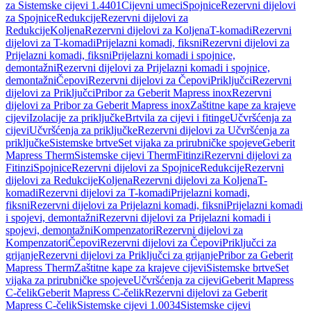
za Sistemske cijevi 1.4401
Cijevni umeci
Spojnice
Rezervni dijelovi
za Spojnice
Redukcije
Rezervni dijelovi za
Redukcije
Koljena
Rezervni dijelovi za Koljena
T-komadi
Rezervni
dijelovi za T-komadi
Prijelazni komadi, fiksni
Rezervni dijelovi za
Prijelazni komadi, fiksni
Prijelazni komadi i spojnice,
demontažni
Rezervni dijelovi za Prijelazni komadi i spojnice,
demontažni
Čepovi
Rezervni dijelovi za Čepovi
Priključci
Rezervni
dijelovi za Priključci
Pribor za Geberit Mapress inox
Rezervni
dijelovi za Pribor za Geberit Mapress inox
Zaštitne kape za krajeve
cijevi
Izolacije za priključke
Brtvila za cijevi i fitinge
Učvršćenja za
cijevi
Učvršćenja za priključke
Rezervni dijelovi za Učvršćenja za
priključke
Sistemske brtve
Set vijaka za prirubničke spojeve
Geberit
Mapress Therm
Sistemske cijevi Therm
Fitinzi
Rezervni dijelovi za
Fitinzi
Spojnice
Rezervni dijelovi za Spojnice
Redukcije
Rezervni
dijelovi za Redukcije
Koljena
Rezervni dijelovi za Koljena
T-
komadi
Rezervni dijelovi za T-komadi
Prijelazni komadi,
fiksni
Rezervni dijelovi za Prijelazni komadi, fiksni
Prijelazni komadi
i spojevi, demontažni
Rezervni dijelovi za Prijelazni komadi i
spojevi, demontažni
Kompenzatori
Rezervni dijelovi za
Kompenzatori
Čepovi
Rezervni dijelovi za Čepovi
Priključci za
grijanje
Rezervni dijelovi za Priključci za grijanje
Pribor za Geberit
Mapress Therm
Zaštitne kape za krajeve cijevi
Sistemske brtve
Set
vijaka za prirubničke spojeve
Učvršćenja za cijevi
Geberit Mapress
C-čelik
Geberit Mapress C-čelik
Rezervni dijelovi za Geberit
Mapress C-čelik
Sistemske cijevi 1.0034
Sistemske cijevi