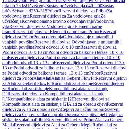
12 l/s
Za vodolovna grla do 25 l/s
Rezervni dijelovi za Za vodolovna
grla do 25 l/s
Učvršćenja
Sustav pričvršćivanja d40–200
Sustav
pričvršćivanja d250–315
Pribor
Rezervni dijelovi za Pribor
Za
vodolovna grla
Rezervni dijelovi za Za vodolovna grla
Za
učvršćenja
Konvencionalno krovno odvodnjavanje
Vodolovna
grla
Rezervni dijelovi za Vodolovna grla
Elementi parne
brane
Rezervni dijelovi za Elementi parne brane
Pribor
Rezervni
dijelovi za Pribor
Podna odvodnja
Odvodnjavanje unutarnjih i
vanjskih površina
Rezervni dijelovi za Odvodnjavanje unutarnjih i
vanjskih površina
Podni odvodi 10 x 10 cm
Rezervni dijelovi za
Podni odvodi 10 x 10 cm
Podni odvodi za balkone i terase, 10 x 10
cm
Rezervni dijelovi za Podni odvodi za balkone i terase, 10 x 10
cm
Podni odvodi 13 x 13 cm
Rezervni dijelovi za Podni odvodi 13 x
13 cm
Podni odvodi za balkone i terase, 13 x 13 cm
Rezervni dijelovi
za Podni odvodi za balkone i terase, 13 x 13 cm
Pribor
Rezervni
dijelovi za Pribor
Alati
Alati
Alati za Geberit FlowFit
Rezervni dijelovi
za Alati za Geberit FlowFit
Ručni alati za stiskanje
Rezervni dijelovi
za Ručni alati za stiskanje
Kompatibilnost alata za stiskanje
[1]
Rezervni dijelovi za Kompatibilnost alata za stiskanje
[1]
Kompatibilnost alata za stiskanje [2]
Rezervni dijelovi za
Kompatibilnost alata za stiskanje [2]
Alati za obradu cijevi
Rezervni
dijelovi za Alati za obradu cijevi
Čepovi za tlačnu probu
Rezervni
dijelovi za Čepovi za tlačnu probu
Oprema za ispitivanje
Uređaji za
stiskanje s alatima
Pribor
Rezervni dijelovi za Pribor
Alati za Geberit
Mepla
Rezervni dijelovi za Alati za Geberit Mepla
Ručni alati za