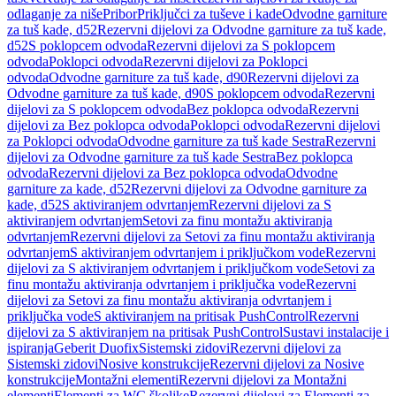
odlaganje za niše
Pribor
Priključci za tuševe i kade
Odvodne garniture
za tuš kade, d52
Rezervni dijelovi za Odvodne garniture za tuš kade,
d52
S poklopcem odvoda
Rezervni dijelovi za S poklopcem
odvoda
Poklopci odvoda
Rezervni dijelovi za Poklopci
odvoda
Odvodne garniture za tuš kade, d90
Rezervni dijelovi za
Odvodne garniture za tuš kade, d90
S poklopcem odvoda
Rezervni
dijelovi za S poklopcem odvoda
Bez poklopca odvoda
Rezervni
dijelovi za Bez poklopca odvoda
Poklopci odvoda
Rezervni dijelovi
za Poklopci odvoda
Odvodne garniture za tuš kade Sestra
Rezervni
dijelovi za Odvodne garniture za tuš kade Sestra
Bez poklopca
odvoda
Rezervni dijelovi za Bez poklopca odvoda
Odvodne
garniture za kade, d52
Rezervni dijelovi za Odvodne garniture za
kade, d52
S aktiviranjem odvrtanjem
Rezervni dijelovi za S
aktiviranjem odvrtanjem
Setovi za finu montažu aktiviranja
odvrtanjem
Rezervni dijelovi za Setovi za finu montažu aktiviranja
odvrtanjem
S aktiviranjem odvrtanjem i priključkom vode
Rezervni
dijelovi za S aktiviranjem odvrtanjem i priključkom vode
Setovi za
finu montažu aktiviranja odvrtanjem i priključka vode
Rezervni
dijelovi za Setovi za finu montažu aktiviranja odvrtanjem i
priključka vode
S aktiviranjem na pritisak PushControl
Rezervni
dijelovi za S aktiviranjem na pritisak PushControl
Sustavi instalacije i
ispiranja
Geberit Duofix
Sistemski zidovi
Rezervni dijelovi za
Sistemski zidovi
Nosive konstrukcije
Rezervni dijelovi za Nosive
konstrukcije
Montažni elementi
Rezervni dijelovi za Montažni
elementi
Elementi za WC školjke
Rezervni dijelovi za Elementi za