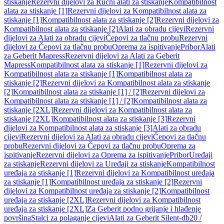
stiskanje
Rezervni dijelovi za Ručni alati za stiskanje
Kompatibilnost
alata za stiskanje [1]
Rezervni dijelovi za Kompatibilnost alata za
stiskanje [1]
Kompatibilnost alata za stiskanje [2]
Rezervni dijelovi za
Kompatibilnost alata za stiskanje [2]
Alati za obradu cijevi
Rezervni
dijelovi za Alati za obradu cijevi
Čepovi za tlačnu probu
Rezervni
dijelovi za Čepovi za tlačnu probu
Oprema za ispitivanje
Pribor
Alati
za Geberit Mapress
Rezervni dijelovi za Alati za Geberit
Mapress
Kompatibilnost alata za stiskanje [1]
Rezervni dijelovi za
Kompatibilnost alata za stiskanje [1]
Kompatibilnost alata za
stiskanje [2]
Rezervni dijelovi za Kompatibilnost alata za stiskanje
[2]
Kompatibilnost alata za stiskanje [1] / [2]
Rezervni dijelovi za
Kompatibilnost alata za stiskanje [1] / [2]
Kompatibilnost alata za
stiskanje [2XL]
Rezervni dijelovi za Kompatibilnost alata za
stiskanje [2XL]
Kompatibilnost alata za stiskanje [3]
Rezervni
dijelovi za Kompatibilnost alata za stiskanje [3]
Alati za obradu
cijevi
Rezervni dijelovi za Alati za obradu cijevi
Čepovi za tlačnu
probu
Rezervni dijelovi za Čepovi za tlačnu probu
Oprema za
ispitivanje
Rezervni dijelovi za Oprema za ispitivanje
Pribor
Uređaji
za stiskanje
Rezervni dijelovi za Uređaji za stiskanje
Kompatibilnost
uređaja za stiskanje [1]
Rezervni dijelovi za Kompatibilnost uređaja
za stiskanje [1]
Kompatibilnost uređaja za stiskanje [2]
Rezervni
dijelovi za Kompatibilnost uređaja za stiskanje [2]
Kompatibilnost
uređaja za stiskanje [2XL]
Rezervni dijelovi za Kompatibilnost
uređaja za stiskanje [2XL]
Za Geberit podno grijanje i hlađenje
površina
Stalci za polaganje cijevi
Alati za Geberit Silent-db20 /