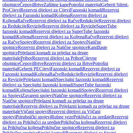
obujmice
Čepovi
Brtve
Zaštitne kape
Potrošni materijal
Geberit Silent-
Pro
Cijevi
Rezervni dijelovi za Cijevi
Fazonski komadi
Rezervni
dijelovi za Fazonski komadi
Koljena
Rezervni dijelovi za
Koljena
Račve
Rezervni dijelovi za Račve
Redukcije
Rezervni dijelovi
za Redukcije
Revizije
Rezervni dijelovi za Revizije
SuperTube
fazonski komadi
Rezervni dijelovi za SuperTube fazonski
komadi
Koljena
Rezervni dijelovi za Koljena
Račve
Rezervni dijelovi
za Račve
Spojevi
Rezervni dijelovi za Spojevi
Natične
spojnice
Rezervni dijelovi za Natične spojnice
Kandžaste
spojnice
Prijelazni komadi za prijelaz na druge
materijale
Pribor
Rezervni dijelovi za Pribor
Cijevne
obujmice
Čepovi
Brtve
Rezervni dijelovi za Brtve
Potrošni
materijal
Geberit PE
Cijevi
Fazonski komadi
Rezervni dijelovi za
Fazonski komadi
Koljena
Račve
Redukcije
Revizije
Rezervni dijelovi
za Revizije
Prijelazni komadi
Specijalni fazonski komadi
Rezervni
dijelovi za Specijalni fazonski komadi
SuperTube fazonski
komadi
Koljena
Specijalni fazonski komadi
Spojevi
Rezervni dijelovi
za Spojevi
Zavareni spojevi
Natične spojnice
Rezervni dijelovi za
Natične spojnice
Prijelazni komadi za prijelaz na druge
materijale
Rezervni dijelovi za Prijelazni komadi za prijelaz na druge
materijale
Vijčani spojevi
Rezervni dijelovi za Vijčani
spojevi
Prirubnički spojevi
Rubne veze
Priključci za uređaje
Rezervni
dijelovi za Priključci za uređaje
Priključna koljena
Rezervni dijelovi
za Priključna koljena
Priključne spojnice
Rezervni dijelovi za
Priključne spojnice
Spojni komadi
Rezervni dijelovi za Spojni