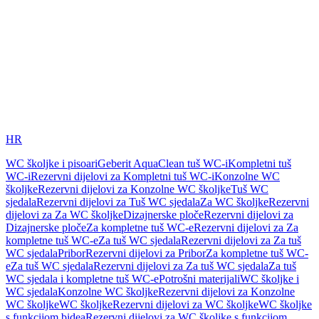
HR
WC školjke i pisoari
Geberit AquaClean tuš WC-i
Kompletni tuš
WC-i
Rezervni dijelovi za Kompletni tuš WC-i
Konzolne WC
školjke
Rezervni dijelovi za Konzolne WC školjke
Tuš WC
sjedala
Rezervni dijelovi za Tuš WC sjedala
Za WC školjke
Rezervni
dijelovi za Za WC školjke
Dizajnerske ploče
Rezervni dijelovi za
Dizajnerske ploče
Za kompletne tuš WC-e
Rezervni dijelovi za Za
kompletne tuš WC-e
Za tuš WC sjedala
Rezervni dijelovi za Za tuš
WC sjedala
Pribor
Rezervni dijelovi za Pribor
Za kompletne tuš WC-
e
Za tuš WC sjedala
Rezervni dijelovi za Za tuš WC sjedala
Za tuš
WC sjedala i kompletne tuš WC-e
Potrošni materijali
WC školjke i
WC sjedala
Konzolne WC školjke
Rezervni dijelovi za Konzolne
WC školjke
WC školjke
Rezervni dijelovi za WC školjke
WC školjke
s funkcijom bidea
Rezervni dijelovi za WC školjke s funkcijom