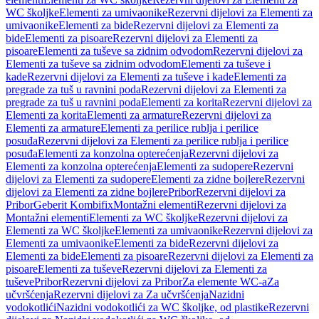
WC školjke
Elementi za umivaonike
Rezervni dijelovi za Elementi za
umivaonike
Elementi za bide
Rezervni dijelovi za Elementi za
bide
Elementi za pisoare
Rezervni dijelovi za Elementi za
pisoare
Elementi za tuševe sa zidnim odvodom
Rezervni dijelovi za
Elementi za tuševe sa zidnim odvodom
Elementi za tuševe i
kade
Rezervni dijelovi za Elementi za tuševe i kade
Elementi za
pregrade za tuš u ravnini poda
Rezervni dijelovi za Elementi za
pregrade za tuš u ravnini poda
Elementi za korita
Rezervni dijelovi za
Elementi za korita
Elementi za armature
Rezervni dijelovi za
Elementi za armature
Elementi za perilice rublja i perilice
posuđa
Rezervni dijelovi za Elementi za perilice rublja i perilice
posuđa
Elementi za konzolna opterećenja
Rezervni dijelovi za
Elementi za konzolna opterećenja
Elementi za sudopere
Rezervni
dijelovi za Elementi za sudopere
Elementi za zidne bojlere
Rezervni
dijelovi za Elementi za zidne bojlere
Pribor
Rezervni dijelovi za
Pribor
Geberit Kombifix
Montažni elementi
Rezervni dijelovi za
Montažni elementi
Elementi za WC školjke
Rezervni dijelovi za
Elementi za WC školjke
Elementi za umivaonike
Rezervni dijelovi za
Elementi za umivaonike
Elementi za bide
Rezervni dijelovi za
Elementi za bide
Elementi za pisoare
Rezervni dijelovi za Elementi za
pisoare
Elementi za tuševe
Rezervni dijelovi za Elementi za
tuševe
Pribor
Rezervni dijelovi za Pribor
Za elemente WC-a
Za
učvršćenja
Rezervni dijelovi za Za učvršćenja
Nazidni
vodokotlići
Nazidni vodokotlići za WC školjke, od plastike
Rezervni