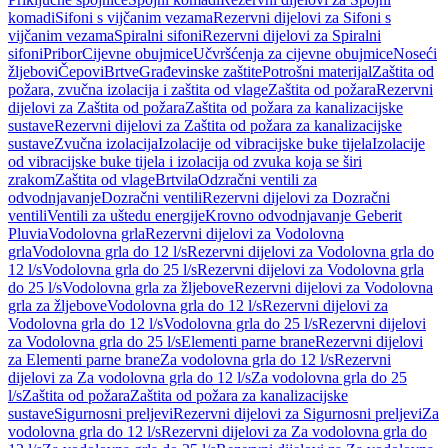
komadi
Sifoni s vijčanim vezama
Rezervni dijelovi za Sifoni s
vijčanim vezama
Spiralni sifoni
Rezervni dijelovi za Spiralni
sifoni
Pribor
Cijevne obujmice
Učvršćenja za cijevne obujmice
Noseći
žljebovi
Čepovi
Brtve
Građevinske zaštite
Potrošni materijal
Zaštita od
požara, zvučna izolacija i zaštita od vlage
Zaštita od požara
Rezervni
dijelovi za Zaštita od požara
Zaštita od požara za kanalizacijske
sustave
Rezervni dijelovi za Zaštita od požara za kanalizacijske
sustave
Zvučna izolacija
Izolacije od vibracijske buke tijela
Izolacije
od vibracijske buke tijela i izolacija od zvuka koja se širi
zrakom
Zaštita od vlage
Brtvila
Odzračni ventili za
odvodnjavanje
Dozračni ventili
Rezervni dijelovi za Dozračni
ventili
Ventili za uštedu energije
Krovno odvodnjavanje Geberit
Pluvia
Vodolovna grla
Rezervni dijelovi za Vodolovna
grla
Vodolovna grla do 12 l/s
Rezervni dijelovi za Vodolovna grla do
12 l/s
Vodolovna grla do 25 l/s
Rezervni dijelovi za Vodolovna grla
do 25 l/s
Vodolovna grla za žljebove
Rezervni dijelovi za Vodolovna
grla za žljebove
Vodolovna grla do 12 l/s
Rezervni dijelovi za
Vodolovna grla do 12 l/s
Vodolovna grla do 25 l/s
Rezervni dijelovi
za Vodolovna grla do 25 l/s
Elementi parne brane
Rezervni dijelovi
za Elementi parne brane
Za vodolovna grla do 12 l/s
Rezervni
dijelovi za Za vodolovna grla do 12 l/s
Za vodolovna grla do 25
l/s
Zaštita od požara
Zaštita od požara za kanalizacijske
sustave
Sigurnosni preljevi
Rezervni dijelovi za Sigurnosni preljevi
Za
vodolovna grla do 12 l/s
Rezervni dijelovi za Za vodolovna grla do