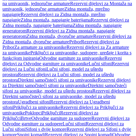
na umivaonik, jednoručne armature
Rezervni dijelovi za Montaža na
umivaonik, jednoručne armature
Zidna montaža, mrežno
napajanje
Rezervni dijelovi za Zidna montaža, mrežno
napajanje
Zidna montaža, napajanje baterijama
Rezervni dijelovi za
Zidna montaža, napajanje baterijama
Zidna montaža, napajanje
generatorom
Rezervni dijelovi za Zidna montaža, napajanje
generatorom
Zidna montaža, dvoručne armature
Rezervni dijelovi za
Zidna montaža, dvoručne armature
Pribor
Rezervni dijelovi za
Pribor
Za armature za umivaonike
Rezervni dijelovi za Za armature
za umivaonike
Priključci za umivaonike, sudopere, uređaje i korita s
funkcijom ispiranja
Odvodne garniture za umivaonike
Rezervni
dijelovi za Odvodne garniture za umivaonike
Lučni sifoni
Rezervni
dijelovi za Lučni sifoni
Lučni sifoni, model za uštedu
prostora
Rezervni dijelovi za Lučni sifoni, model za uštedu
prostora
Direktni samočisteći sifoni za umivaonike
Rezervni dijelovi
za Direktni samočisteći sifoni za umivaonike
Direktni samočisteći
sifoni za umivaonike, model za uštedu prostora
Rezervni dijelovi za
Direktni samočisteći sifoni za umivaonike, model za uštedu
prostora
Ugradbeni sifoni
Rezervni dijelovi za Ugradbeni
sifoni
Priključci za umivaonike
Rezervni dijelovi za Priključci za
umivaonike
Poklopci
Priključci
Rezervni dijelovi za
Priključci
Brtve
Odvodne garniture za sudopere
Rezervni dijelovi za
Odvodne garniture za sudopere
Lučni sifoni
Rezervni dijelovi za
Lučni sifoni
Sifoni s dvije komore
Rezervni dijelovi za Sifoni s dvije
komore
Spojni komadi
Rezervni dijelovi za Spojni komadi
Odvodne