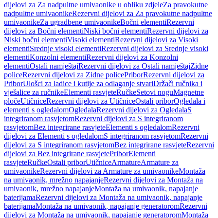
dijelovi za Za nadpultne umivaonike u obliku zdjele
Za pravokutne
nadpultne umivaonike
Rezervni dijelovi za Za pravokutne nadpultne
umivaonike
Za ugradbene umivaonike
Bočni elementi
Rezervni
dijelovi za Bočni elementi
Niski bočni elementi
Rezervni dijelovi za
Niski bočni elementi
Visoki elementi
Rezervni dijelovi za Visoki
elementi
Srednje visoki elementi
Rezervni dijelovi za Srednje visoki
elementi
Konzolni elementi
Rezervni dijelovi za Konzolni
elementi
Ostali namještaj
Rezervni dijelovi za Ostali namještaj
Zidne
police
Rezervni dijelovi za Zidne police
Pribor
Rezervni dijelovi za
Pribor
Ulošci za ladice i kutije za odlaganje stvari
Držači ručnika i
vješalice za ručnike
Elementi rasvjete
Ručke
Setovi nogu
Magnetne
ploče
Utičnice
Rezervni dijelovi za Utičnice
Ostali pribor
Ogledala i
elementi s ogledalom
Ogledala
Rezervni dijelovi za Ogledala
S
integriranom rasvjetom
Rezervni dijelovi za S integriranom
rasvjetom
Bez integrirane rasvjete
Elementi s ogledalom
Rezervni
dijelovi za Elementi s ogledalom
S integriranom rasvjetom
Rezervni
dijelovi za S integriranom rasvjetom
Bez integrirane rasvjete
Rezervni
dijelovi za Bez integrirane rasvjete
Pribor
Elementi
rasvjete
Ručke
Ostali pribor
Utičnice
Armature
Armature za
umivaonike
Rezervni dijelovi za Armature za umivaonike
Montaža
na umivaonik, mrežno napajanje
Rezervni dijelovi za Montaža na
umivaonik, mrežno napajanje
Montaža na umivaonik, napajanje
baterijama
Rezervni dijelovi za Montaža na umivaonik, napajanje
baterijama
Montaža na umivaonik, napajanje generatorom
Rezervni
dijelovi za Montaža na umivaonik, napajanje generatorom
Montaža