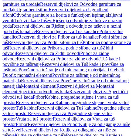
garniture za uređaje
Rezervni dijelovi za Odvodne garniture za
uređaje
Ugradbeni sifoni
Rezervni dijelovi za Ugradbeni
sifoni
Odvodne garniture za korita s funkcijom ispiranja
Izljevni
ventili
Tuševi i kade
Tuševi
Rješenja odvodnje za tuševe u razini
poda
Rezervni dijelovi za Rješenja odvodnje za tuševe u razini
poda
Tuš kanalice
Rezervni dijelovi za Tuš kanalice
Pribor za tuš
kanalice
Rezervni dijelovi za Pribor za tuš kanalice
Podni sifoni za
tuš
Rezervni dijelovi za Podni sifoni za tuš
Pribor za podne sifone za
tuš
Rezervni dijelovi za Pribor za podne sifone za tuš
Zidni
odvodi
Rezervni dijelovi za Zidni odvodi
Pribor za zidne
odvode
Rezervni dijelovi za Pribor za zidne odvode
Tuš kade i
površine za tuširanje
Rezervni dijelovi za Tuš kade i površine za
tuširanje
Površine za tuširanje od mineralnog materijala i Geberit
Duofix montažni elementi
Površine za tuširanje od mineralnog
materijala
Rezervni dijelovi za Površine za tuširanje od mineralnog
materijala
Montažni elementi
Rezervni dijelovi za Montažni
elementi
Specifični odvodi tuš kada
Rezervni dijelovi za Specifični
odvodi tuš kada
Pribor
Kabine, pregradne stijene i vrata za tuš
prostor
Rezervni dijelovi za Kabine, pregradne stijene i vrata za tuš
prostor
Tuš kabine
Rezervni dijelovi za Tuš kabine
Pregradne stijene
za tuš prostor
Rezervni dijelovi za Pregradne stijene za tuš
prostor
Vrata za tuš prostor
Rezervni dijelovi za Vrata za tuš
prostor
Pribor
Rezervni dijelovi za Pribor
Kutije za odlaganje za niše
za tuševe
Rezervni dijelovi za Kutije za odlaganje za niše za
tuševe
Kutije za odlaganje za niše
Rezervni dijelovi za Kutije za