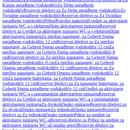
Kappa ugradbene vodokotliće
Za Delta ugradbene
vodokotliće
Rezervni dijelovi za Za Delta ugradbene vodokotliće
Za
Twinline ugradbene vodokotliće
Rezervni dijelovi za Za Twinline
ugradbene vodokotliće
Pribor
Potrošni materijali
Uređaji za aktiviranje
ispiranja WC-a s elektroničkim aktiviranjem ispiranja
Rezervni
dijelovi za Uređaji za aktiviranje ispiranja WC-a s elektroničkim
aktiviranjem ispiranja
Za mrežno napajanje, za Geberit Sigma
ugradbene vodokotliće 12 cm
Rezervni dijelovi za Za mrežno
napajanje, za Geberit Sigma ugradbene vodokotliće 12 cm
Za
mrežno napajanje, za Geberit Sigma ugradbene vodokotliće 8
cm
Rezervni dijelovi za Za mrežno napajanje, za Geberit Sigma
ugradbene vodokotliće 8 cm
Za mrežno napajanje, za Geberit
Omega ugradbene vodokotliće 12 cm
Rezervni dijelovi za Za
mrežno napajanje, za Geberit Omega ugradbene vodokotliće 12
cm
Za napajanje baterijama, za Geberit Sigma ugradbene
vodokotliće 12 cm
Rezervni dijelovi za Za napajanje baterijama, za
Geberit Sigma ugradbene vodokotliće 12 cm
Uređaji za aktiviranje
ispiranja WC-a s pneumatskim aktiviranjem ispiranja
Rezervni
dijelovi za Uređaji za aktiviranje ispiranja WC-a s pneumatskim
aktiviranjem ispiranja
Za dvokoličinsko ispiranje
Rezervni dijelovi za
Za dvokoličinsko ispiranje
Za jednokoličinsko ispiranje
Rezervni
dijelovi za Za jednokoličinsko ispiranje
Pribor za uređaje za
aktiviranje ispiranja WC-a
Rezervni dijelovi za Pribor za uređaje za
aktiviranje ispiranja WC-a
Ugradni setovi
Rezervni dijelovi za