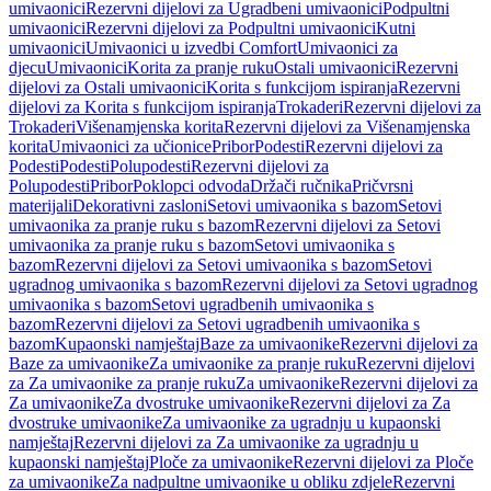
umivaonici
Rezervni dijelovi za Ugradbeni umivaonici
Podpultni
umivaonici
Rezervni dijelovi za Podpultni umivaonici
Kutni
umivaonici
Umivaonici u izvedbi Comfort
Umivaonici za
djecu
Umivaonici
Korita za pranje ruku
Ostali umivaonici
Rezervni
dijelovi za Ostali umivaonici
Korita s funkcijom ispiranja
Rezervni
dijelovi za Korita s funkcijom ispiranja
Trokaderi
Rezervni dijelovi za
Trokaderi
Višenamjenska korita
Rezervni dijelovi za Višenamjenska
korita
Umivaonici za učionice
Pribor
Podesti
Rezervni dijelovi za
Podesti
Podesti
Polupodesti
Rezervni dijelovi za
Polupodesti
Pribor
Poklopci odvoda
Držači ručnika
Pričvrsni
materijali
Dekorativni zasloni
Setovi umivaonika s bazom
Setovi
umivaonika za pranje ruku s bazom
Rezervni dijelovi za Setovi
umivaonika za pranje ruku s bazom
Setovi umivaonika s
bazom
Rezervni dijelovi za Setovi umivaonika s bazom
Setovi
ugradnog umivaonika s bazom
Rezervni dijelovi za Setovi ugradnog
umivaonika s bazom
Setovi ugradbenih umivaonika s
bazom
Rezervni dijelovi za Setovi ugradbenih umivaonika s
bazom
Kupaonski namještaj
Baze za umivaonike
Rezervni dijelovi za
Baze za umivaonike
Za umivaonike za pranje ruku
Rezervni dijelovi
za Za umivaonike za pranje ruku
Za umivaonike
Rezervni dijelovi za
Za umivaonike
Za dvostruke umivaonike
Rezervni dijelovi za Za
dvostruke umivaonike
Za umivaonike za ugradnju u kupaonski
namještaj
Rezervni dijelovi za Za umivaonike za ugradnju u
kupaonski namještaj
Ploče za umivaonike
Rezervni dijelovi za Ploče
za umivaonike
Za nadpultne umivaonike u obliku zdjele
Rezervni