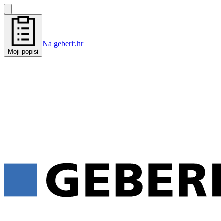
Na geberit.hr
Moji popisi