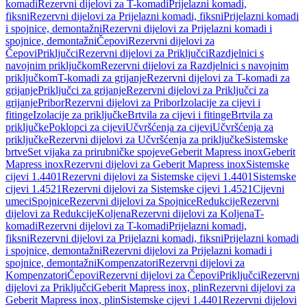
komadi
Rezervni dijelovi za T-komadi
Prijelazni komadi,
fiksni
Rezervni dijelovi za Prijelazni komadi, fiksni
Prijelazni komadi
i spojnice, demontažni
Rezervni dijelovi za Prijelazni komadi i
spojnice, demontažni
Čepovi
Rezervni dijelovi za
Čepovi
Priključci
Rezervni dijelovi za Priključci
Razdjelnici s
navojnim priključkom
Rezervni dijelovi za Razdjelnici s navojnim
priključkom
T-komadi za grijanje
Rezervni dijelovi za T-komadi za
grijanje
Priključci za grijanje
Rezervni dijelovi za Priključci za
grijanje
Pribor
Rezervni dijelovi za Pribor
Izolacije za cijevi i
fitinge
Izolacije za priključke
Brtvila za cijevi i fitinge
Brtvila za
priključke
Poklopci za cijevi
Učvršćenja za cijevi
Učvršćenja za
priključke
Rezervni dijelovi za Učvršćenja za priključke
Sistemske
brtve
Set vijaka za prirubničke spojeve
Geberit Mapress inox
Geberit
Mapress inox
Rezervni dijelovi za Geberit Mapress inox
Sistemske
cijevi 1.4401
Rezervni dijelovi za Sistemske cijevi 1.4401
Sistemske
cijevi 1.4521
Rezervni dijelovi za Sistemske cijevi 1.4521
Cijevni
umeci
Spojnice
Rezervni dijelovi za Spojnice
Redukcije
Rezervni
dijelovi za Redukcije
Koljena
Rezervni dijelovi za Koljena
T-
komadi
Rezervni dijelovi za T-komadi
Prijelazni komadi,
fiksni
Rezervni dijelovi za Prijelazni komadi, fiksni
Prijelazni komadi
i spojnice, demontažni
Rezervni dijelovi za Prijelazni komadi i
spojnice, demontažni
Kompenzatori
Rezervni dijelovi za
Kompenzatori
Čepovi
Rezervni dijelovi za Čepovi
Priključci
Rezervni
dijelovi za Priključci
Geberit Mapress inox, plin
Rezervni dijelovi za
Geberit Mapress inox, plin
Sistemske cijevi 1.4401
Rezervni dijelovi