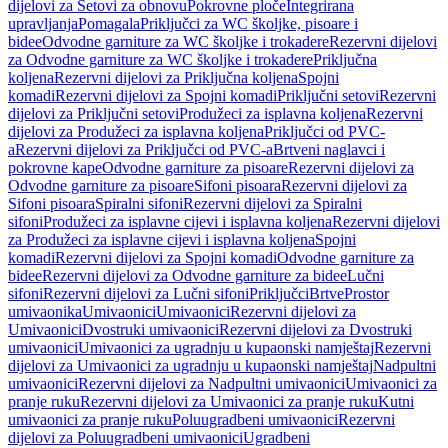
dijelovi za Setovi za obnovu
Pokrovne ploče
Integrirana
upravljanja
Pomagala
Priključci za WC školjke, pisoare i
bidee
Odvodne garniture za WC školjke i trokadere
Rezervni dijelovi
za Odvodne garniture za WC školjke i trokadere
Priključna
koljena
Rezervni dijelovi za Priključna koljena
Spojni
komadi
Rezervni dijelovi za Spojni komadi
Priključni setovi
Rezervni
dijelovi za Priključni setovi
Produžeci za isplavna koljena
Rezervni
dijelovi za Produžeci za isplavna koljena
Priključci od PVC-
a
Rezervni dijelovi za Priključci od PVC-a
Brtveni naglavci i
pokrovne kape
Odvodne garniture za pisoare
Rezervni dijelovi za
Odvodne garniture za pisoare
Sifoni pisoara
Rezervni dijelovi za
Sifoni pisoara
Spiralni sifoni
Rezervni dijelovi za Spiralni
sifoni
Produžeci za isplavne cijevi i isplavna koljena
Rezervni dijelovi
za Produžeci za isplavne cijevi i isplavna koljena
Spojni
komadi
Rezervni dijelovi za Spojni komadi
Odvodne garniture za
bidee
Rezervni dijelovi za Odvodne garniture za bidee
Lučni
sifoni
Rezervni dijelovi za Lučni sifoni
Priključci
Brtve
Prostor
umivaonika
Umivaonici
Umivaonici
Rezervni dijelovi za
Umivaonici
Dvostruki umivaonici
Rezervni dijelovi za Dvostruki
umivaonici
Umivaonici za ugradnju u kupaonski namještaj
Rezervni
dijelovi za Umivaonici za ugradnju u kupaonski namještaj
Nadpultni
umivaonici
Rezervni dijelovi za Nadpultni umivaonici
Umivaonici za
pranje ruku
Rezervni dijelovi za Umivaonici za pranje ruku
Kutni
umivaonici za pranje ruku
Poluugradbeni umivaonici
Rezervni
dijelovi za Poluugradbeni umivaonici
Ugradbeni