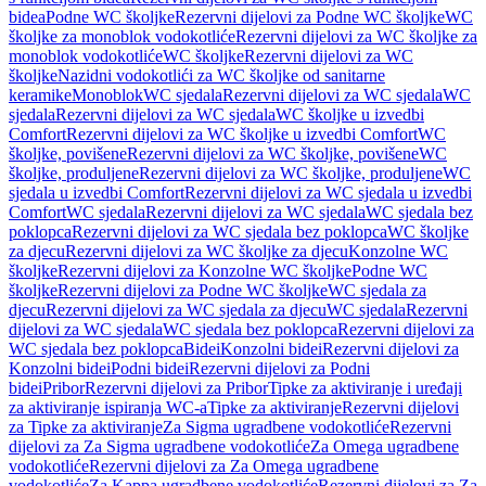
bidea
Podne WC školjke
Rezervni dijelovi za Podne WC školjke
WC
školjke za monoblok vodokotliće
Rezervni dijelovi za WC školjke za
monoblok vodokotliće
WC školjke
Rezervni dijelovi za WC
školjke
Nazidni vodokotlići za WC školjke od sanitarne
keramike
Monoblok
WC sjedala
Rezervni dijelovi za WC sjedala
WC
sjedala
Rezervni dijelovi za WC sjedala
WC školjke u izvedbi
Comfort
Rezervni dijelovi za WC školjke u izvedbi Comfort
WC
školjke, povišene
Rezervni dijelovi za WC školjke, povišene
WC
školjke, produljene
Rezervni dijelovi za WC školjke, produljene
WC
sjedala u izvedbi Comfort
Rezervni dijelovi za WC sjedala u izvedbi
Comfort
WC sjedala
Rezervni dijelovi za WC sjedala
WC sjedala bez
poklopca
Rezervni dijelovi za WC sjedala bez poklopca
WC školjke
za djecu
Rezervni dijelovi za WC školjke za djecu
Konzolne WC
školjke
Rezervni dijelovi za Konzolne WC školjke
Podne WC
školjke
Rezervni dijelovi za Podne WC školjke
WC sjedala za
djecu
Rezervni dijelovi za WC sjedala za djecu
WC sjedala
Rezervni
dijelovi za WC sjedala
WC sjedala bez poklopca
Rezervni dijelovi za
WC sjedala bez poklopca
Bidei
Konzolni bidei
Rezervni dijelovi za
Konzolni bidei
Podni bidei
Rezervni dijelovi za Podni
bidei
Pribor
Rezervni dijelovi za Pribor
Tipke za aktiviranje i uređaji
za aktiviranje ispiranja WC-a
Tipke za aktiviranje
Rezervni dijelovi
za Tipke za aktiviranje
Za Sigma ugradbene vodokotliće
Rezervni
dijelovi za Za Sigma ugradbene vodokotliće
Za Omega ugradbene
vodokotliće
Rezervni dijelovi za Za Omega ugradbene
vodokotliće
Za Kappa ugradbene vodokotliće
Rezervni dijelovi za Za