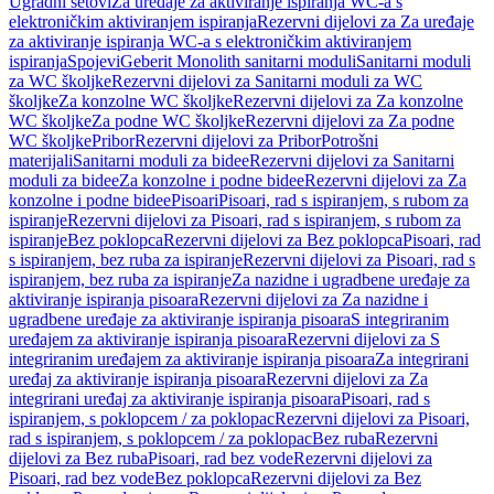
Ugradni setovi
Za uređaje za aktiviranje ispiranja WC-a s
elektroničkim aktiviranjem ispiranja
Rezervni dijelovi za Za uređaje
za aktiviranje ispiranja WC-a s elektroničkim aktiviranjem
ispiranja
Spojevi
Geberit Monolith sanitarni moduli
Sanitarni moduli
za WC školjke
Rezervni dijelovi za Sanitarni moduli za WC
školjke
Za konzolne WC školjke
Rezervni dijelovi za Za konzolne
WC školjke
Za podne WC školjke
Rezervni dijelovi za Za podne
WC školjke
Pribor
Rezervni dijelovi za Pribor
Potrošni
materijali
Sanitarni moduli za bidee
Rezervni dijelovi za Sanitarni
moduli za bidee
Za konzolne i podne bidee
Rezervni dijelovi za Za
konzolne i podne bidee
Pisoari
Pisoari, rad s ispiranjem, s rubom za
ispiranje
Rezervni dijelovi za Pisoari, rad s ispiranjem, s rubom za
ispiranje
Bez poklopca
Rezervni dijelovi za Bez poklopca
Pisoari, rad
s ispiranjem, bez ruba za ispiranje
Rezervni dijelovi za Pisoari, rad s
ispiranjem, bez ruba za ispiranje
Za nazidne i ugradbene uređaje za
aktiviranje ispiranja pisoara
Rezervni dijelovi za Za nazidne i
ugradbene uređaje za aktiviranje ispiranja pisoara
S integriranim
uređajem za aktiviranje ispiranja pisoara
Rezervni dijelovi za S
integriranim uređajem za aktiviranje ispiranja pisoara
Za integrirani
uređaj za aktiviranje ispiranja pisoara
Rezervni dijelovi za Za
integrirani uređaj za aktiviranje ispiranja pisoara
Pisoari, rad s
ispiranjem, s poklopcem / za poklopac
Rezervni dijelovi za Pisoari,
rad s ispiranjem, s poklopcem / za poklopac
Bez ruba
Rezervni
dijelovi za Bez ruba
Pisoari, rad bez vode
Rezervni dijelovi za
Pisoari, rad bez vode
Bez poklopca
Rezervni dijelovi za Bez