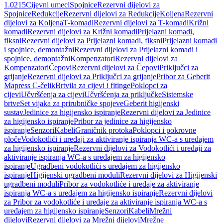
1.0215
Cijevni umeci
Spojnice
Rezervni dijelovi za
Spojnice
Redukcije
Rezervni dijelovi za Redukcije
Koljena
Rezervni
dijelovi za Koljena
T-komadi
Rezervni dijelovi za T-komadi
Križni
komadi
Rezervni dijelovi za Križni komadi
Prijelazni komadi,
fiksni
Rezervni dijelovi za Prijelazni komadi, fiksni
Prijelazni komadi
i spojnice, demontažni
Rezervni dijelovi za Prijelazni komadi i
spojnice, demontažni
Kompenzatori
Rezervni dijelovi za
Kompenzatori
Čepovi
Rezervni dijelovi za Čepovi
Priključci za
grijanje
Rezervni dijelovi za Priključci za grijanje
Pribor za Geberit
Mapress C-čelik
Brtvila za cijevi i fitinge
Poklopci za
cijevi
Učvršćenja za cijevi
Učvršćenja za priključke
Sistemske
brtve
Set vijaka za prirubničke spojeve
Geberit higijenski
sustav
Jedinice za higijensko ispiranje
Rezervni dijelovi za Jedinice
za higijensko ispiranje
Pribor za jedinice za higijensko
ispiranje
Senzori
Kabeli
Graničnik protoka
Poklopci i pokrovne
ploče
Vodokotlići i uređaji za aktiviranje ispiranja WC-a s uređajem
za higijensko ispiranje
Rezervni dijelovi za Vodokotlići i uređaji za
aktiviranje ispiranja WC-a s uređajem za higijensko
ispiranje
Ugradbeni vodokotlići s uređajem za higijensko
ispiranje
Higijenski ugradbeni moduli
Rezervni dijelovi za Higijenski
ugradbeni moduli
Pribor za vodokotliće i uređaje za aktiviranje
ispiranja WC-a s uređajem za higijensko ispiranje
Rezervni dijelovi
za Pribor za vodokotliće i uređaje za aktiviranje ispiranja WC-a s
uređajem za higijensko ispiranje
Senzori
Kabeli
Mrežni
dijelovi
Rezervni dijelovi za Mrežni dijelovi
Mrežne