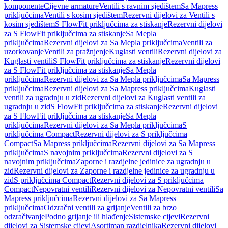
komponente
Cijevne armature
Ventili s ravnim sjedištem
Sa Mapress
priključcima
Ventili s kosim sjedištem
Rezervni dijelovi za Ventili s
kosim sjedištem
S FlowFit priključcima za stiskanje
Rezervni dijelovi
za S FlowFit priključcima za stiskanje
Sa Mepla
priključcima
Rezervni dijelovi za Sa Mepla priključcima
Ventili za
uzorkovanje
Ventili za pražnjenje
Kuglasti ventili
Rezervni dijelovi za
Kuglasti ventili
S FlowFit priključcima za stiskanje
Rezervni dijelovi
za S FlowFit priključcima za stiskanje
Sa Mepla
priključcima
Rezervni dijelovi za Sa Mepla priključcima
Sa Mapress
priključcima
Rezervni dijelovi za Sa Mapress priključcima
Kuglasti
ventili za ugradnju u zid
Rezervni dijelovi za Kuglasti ventili za
ugradnju u zid
S FlowFit priključcima za stiskanje
Rezervni dijelovi
za S FlowFit priključcima za stiskanje
Sa Mepla
priključcima
Rezervni dijelovi za Sa Mepla priključcima
S
priključcima Compact
Rezervni dijelovi za S priključcima
Compact
Sa Mapress priključcima
Rezervni dijelovi za Sa Mapress
priključcima
S navojnim priključcima
Rezervni dijelovi za S
navojnim priključcima
Zaporne i razdjelne jedinice za ugradnju u
zid
Rezervni dijelovi za Zaporne i razdjelne jedinice za ugradnju u
zid
S priključcima Compact
Rezervni dijelovi za S priključcima
Compact
Nepovratni ventili
Rezervni dijelovi za Nepovratni ventili
Sa
Mapress priključcima
Rezervni dijelovi za Sa Mapress
priključcima
Odzračni ventili za grijanje
Ventili za brzo
odzračivanje
Podno grijanje ili hlađenje
Sistemske cijevi
Rezervni
dijelovi za Sistemske cijevi
Asortiman razdjelnika
Rezervni dijelovi