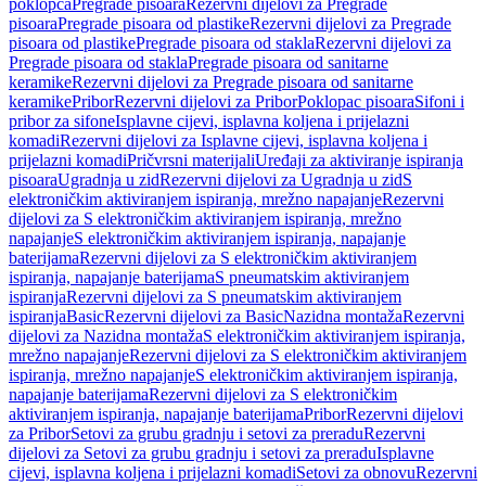
poklopca
Pregrade pisoara
Rezervni dijelovi za Pregrade
pisoara
Pregrade pisoara od plastike
Rezervni dijelovi za Pregrade
pisoara od plastike
Pregrade pisoara od stakla
Rezervni dijelovi za
Pregrade pisoara od stakla
Pregrade pisoara od sanitarne
keramike
Rezervni dijelovi za Pregrade pisoara od sanitarne
keramike
Pribor
Rezervni dijelovi za Pribor
Poklopac pisoara
Sifoni i
pribor za sifone
Isplavne cijevi, isplavna koljena i prijelazni
komadi
Rezervni dijelovi za Isplavne cijevi, isplavna koljena i
prijelazni komadi
Pričvrsni materijali
Uređaji za aktiviranje ispiranja
pisoara
Ugradnja u zid
Rezervni dijelovi za Ugradnja u zid
S
elektroničkim aktiviranjem ispiranja, mrežno napajanje
Rezervni
dijelovi za S elektroničkim aktiviranjem ispiranja, mrežno
napajanje
S elektroničkim aktiviranjem ispiranja, napajanje
baterijama
Rezervni dijelovi za S elektroničkim aktiviranjem
ispiranja, napajanje baterijama
S pneumatskim aktiviranjem
ispiranja
Rezervni dijelovi za S pneumatskim aktiviranjem
ispiranja
Basic
Rezervni dijelovi za Basic
Nazidna montaža
Rezervni
dijelovi za Nazidna montaža
S elektroničkim aktiviranjem ispiranja,
mrežno napajanje
Rezervni dijelovi za S elektroničkim aktiviranjem
ispiranja, mrežno napajanje
S elektroničkim aktiviranjem ispiranja,
napajanje baterijama
Rezervni dijelovi za S elektroničkim
aktiviranjem ispiranja, napajanje baterijama
Pribor
Rezervni dijelovi
za Pribor
Setovi za grubu gradnju i setovi za preradu
Rezervni
dijelovi za Setovi za grubu gradnju i setovi za preradu
Isplavne
cijevi, isplavna koljena i prijelazni komadi
Setovi za obnovu
Rezervni