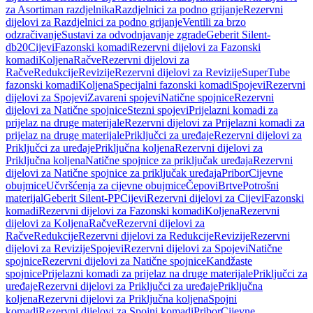
za Asortiman razdjelnika
Razdjelnici za podno grijanje
Rezervni
dijelovi za Razdjelnici za podno grijanje
Ventili za brzo
odzračivanje
Sustavi za odvodnjavanje zgrade
Geberit Silent-
db20
Cijevi
Fazonski komadi
Rezervni dijelovi za Fazonski
komadi
Koljena
Račve
Rezervni dijelovi za
Račve
Redukcije
Revizije
Rezervni dijelovi za Revizije
SuperTube
fazonski komadi
Koljena
Specijalni fazonski komadi
Spojevi
Rezervni
dijelovi za Spojevi
Zavareni spojevi
Natične spojnice
Rezervni
dijelovi za Natične spojnice
Stezni spojevi
Prijelazni komadi za
prijelaz na druge materijale
Rezervni dijelovi za Prijelazni komadi za
prijelaz na druge materijale
Priključci za uređaje
Rezervni dijelovi za
Priključci za uređaje
Priključna koljena
Rezervni dijelovi za
Priključna koljena
Natične spojnice za priključak uređaja
Rezervni
dijelovi za Natične spojnice za priključak uređaja
Pribor
Cijevne
obujmice
Učvršćenja za cijevne obujmice
Čepovi
Brtve
Potrošni
materijal
Geberit Silent-PP
Cijevi
Rezervni dijelovi za Cijevi
Fazonski
komadi
Rezervni dijelovi za Fazonski komadi
Koljena
Rezervni
dijelovi za Koljena
Račve
Rezervni dijelovi za
Račve
Redukcije
Rezervni dijelovi za Redukcije
Revizije
Rezervni
dijelovi za Revizije
Spojevi
Rezervni dijelovi za Spojevi
Natične
spojnice
Rezervni dijelovi za Natične spojnice
Kandžaste
spojnice
Prijelazni komadi za prijelaz na druge materijale
Priključci za
uređaje
Rezervni dijelovi za Priključci za uređaje
Priključna
koljena
Rezervni dijelovi za Priključna koljena
Spojni
komadi
Rezervni dijelovi za Spojni komadi
Pribor
Cijevne