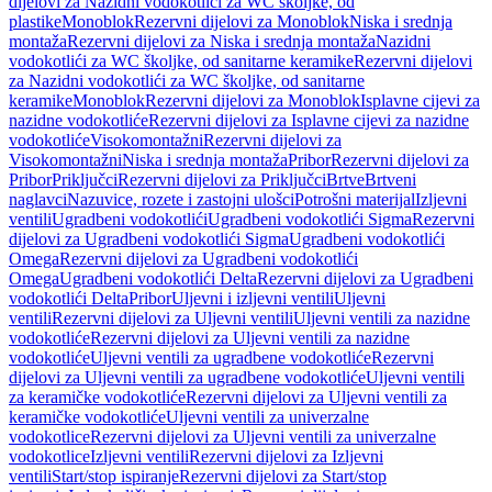
dijelovi za Nazidni vodokotlići za WC školjke, od
plastike
Monoblok
Rezervni dijelovi za Monoblok
Niska i srednja
montaža
Rezervni dijelovi za Niska i srednja montaža
Nazidni
vodokotlići za WC školjke, od sanitarne keramike
Rezervni dijelovi
za Nazidni vodokotlići za WC školjke, od sanitarne
keramike
Monoblok
Rezervni dijelovi za Monoblok
Isplavne cijevi za
nazidne vodokotliće
Rezervni dijelovi za Isplavne cijevi za nazidne
vodokotliće
Visokomontažni
Rezervni dijelovi za
Visokomontažni
Niska i srednja montaža
Pribor
Rezervni dijelovi za
Pribor
Priključci
Rezervni dijelovi za Priključci
Brtve
Brtveni
naglavci
Nazuvice, rozete i zastojni ulošci
Potrošni materijal
Izljevni
ventili
Ugradbeni vodokotlići
Ugradbeni vodokotlići Sigma
Rezervni
dijelovi za Ugradbeni vodokotlići Sigma
Ugradbeni vodokotlići
Omega
Rezervni dijelovi za Ugradbeni vodokotlići
Omega
Ugradbeni vodokotlići Delta
Rezervni dijelovi za Ugradbeni
vodokotlići Delta
Pribor
Uljevni i izljevni ventili
Uljevni
ventili
Rezervni dijelovi za Uljevni ventili
Uljevni ventili za nazidne
vodokotliće
Rezervni dijelovi za Uljevni ventili za nazidne
vodokotliće
Uljevni ventili za ugradbene vodokotliće
Rezervni
dijelovi za Uljevni ventili za ugradbene vodokotliće
Uljevni ventili
za keramičke vodokotliće
Rezervni dijelovi za Uljevni ventili za
keramičke vodokotliće
Uljevni ventili za univerzalne
vodokotlice
Rezervni dijelovi za Uljevni ventili za univerzalne
vodokotlice
Izljevni ventili
Rezervni dijelovi za Izljevni
ventili
Start/stop ispiranje
Rezervni dijelovi za Start/stop