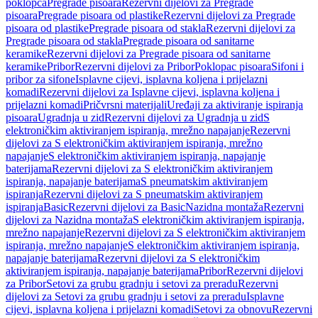
poklopca
Pregrade pisoara
Rezervni dijelovi za Pregrade
pisoara
Pregrade pisoara od plastike
Rezervni dijelovi za Pregrade
pisoara od plastike
Pregrade pisoara od stakla
Rezervni dijelovi za
Pregrade pisoara od stakla
Pregrade pisoara od sanitarne
keramike
Rezervni dijelovi za Pregrade pisoara od sanitarne
keramike
Pribor
Rezervni dijelovi za Pribor
Poklopac pisoara
Sifoni i
pribor za sifone
Isplavne cijevi, isplavna koljena i prijelazni
komadi
Rezervni dijelovi za Isplavne cijevi, isplavna koljena i
prijelazni komadi
Pričvrsni materijali
Uređaji za aktiviranje ispiranja
pisoara
Ugradnja u zid
Rezervni dijelovi za Ugradnja u zid
S
elektroničkim aktiviranjem ispiranja, mrežno napajanje
Rezervni
dijelovi za S elektroničkim aktiviranjem ispiranja, mrežno
napajanje
S elektroničkim aktiviranjem ispiranja, napajanje
baterijama
Rezervni dijelovi za S elektroničkim aktiviranjem
ispiranja, napajanje baterijama
S pneumatskim aktiviranjem
ispiranja
Rezervni dijelovi za S pneumatskim aktiviranjem
ispiranja
Basic
Rezervni dijelovi za Basic
Nazidna montaža
Rezervni
dijelovi za Nazidna montaža
S elektroničkim aktiviranjem ispiranja,
mrežno napajanje
Rezervni dijelovi za S elektroničkim aktiviranjem
ispiranja, mrežno napajanje
S elektroničkim aktiviranjem ispiranja,
napajanje baterijama
Rezervni dijelovi za S elektroničkim
aktiviranjem ispiranja, napajanje baterijama
Pribor
Rezervni dijelovi
za Pribor
Setovi za grubu gradnju i setovi za preradu
Rezervni
dijelovi za Setovi za grubu gradnju i setovi za preradu
Isplavne
cijevi, isplavna koljena i prijelazni komadi
Setovi za obnovu
Rezervni