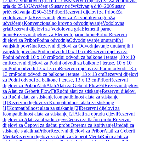
12 l/s
Za vodolovna grla do 25 l/s
Rezervni dijelovi za Za vodolovna
grla do 25 l/s
Učvršćenja
Sustav pričvršćivanja d40–200
Sustav
pričvršćivanja d250–315
Pribor
Rezervni dijelovi za Pribor
Za
vodolovna grla
Rezervni dijelovi za Za vodolovna grla
Za
učvršćenja
Konvencionalno krovno odvodnjavanje
Vodolovna
grla
Rezervni dijelovi za Vodolovna grla
Elementi parne
brane
Rezervni dijelovi za Elementi parne brane
Pribor
Rezervni
dijelovi za Pribor
Podna odvodnja
Odvodnjavanje unutarnjih i
vanjskih površina
Rezervni dijelovi za Odvodnjavanje unutarnjih i
vanjskih površina
Podni odvodi 10 x 10 cm
Rezervni dijelovi za
Podni odvodi 10 x 10 cm
Podni odvodi za balkone i terase, 10 x 10
cm
Rezervni dijelovi za Podni odvodi za balkone i terase, 10 x 10
cm
Podni odvodi 13 x 13 cm
Rezervni dijelovi za Podni odvodi 13 x
13 cm
Podni odvodi za balkone i terase, 13 x 13 cm
Rezervni dijelovi
za Podni odvodi za balkone i terase, 13 x 13 cm
Pribor
Rezervni
dijelovi za Pribor
Alati
Alati
Alati za Geberit FlowFit
Rezervni dijelovi
za Alati za Geberit FlowFit
Ručni alati za stiskanje
Rezervni dijelovi
za Ručni alati za stiskanje
Kompatibilnost alata za stiskanje
[1]
Rezervni dijelovi za Kompatibilnost alata za stiskanje
[1]
Kompatibilnost alata za stiskanje [2]
Rezervni dijelovi za
Kompatibilnost alata za stiskanje [2]
Alati za obradu cijevi
Rezervni
dijelovi za Alati za obradu cijevi
Čepovi za tlačnu probu
Rezervni
dijelovi za Čepovi za tlačnu probu
Oprema za ispitivanje
Uređaji za
stiskanje s alatima
Pribor
Rezervni dijelovi za Pribor
Alati za Geberit
Mepla
Rezervni dijelovi za Alati za Geberit Mepla
Ručni alati za