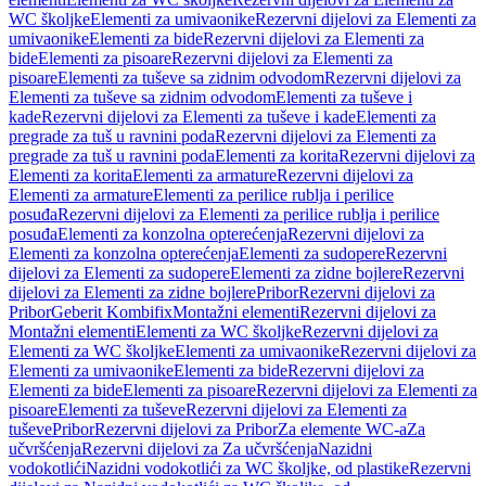
WC školjke
Elementi za umivaonike
Rezervni dijelovi za Elementi za
umivaonike
Elementi za bide
Rezervni dijelovi za Elementi za
bide
Elementi za pisoare
Rezervni dijelovi za Elementi za
pisoare
Elementi za tuševe sa zidnim odvodom
Rezervni dijelovi za
Elementi za tuševe sa zidnim odvodom
Elementi za tuševe i
kade
Rezervni dijelovi za Elementi za tuševe i kade
Elementi za
pregrade za tuš u ravnini poda
Rezervni dijelovi za Elementi za
pregrade za tuš u ravnini poda
Elementi za korita
Rezervni dijelovi za
Elementi za korita
Elementi za armature
Rezervni dijelovi za
Elementi za armature
Elementi za perilice rublja i perilice
posuđa
Rezervni dijelovi za Elementi za perilice rublja i perilice
posuđa
Elementi za konzolna opterećenja
Rezervni dijelovi za
Elementi za konzolna opterećenja
Elementi za sudopere
Rezervni
dijelovi za Elementi za sudopere
Elementi za zidne bojlere
Rezervni
dijelovi za Elementi za zidne bojlere
Pribor
Rezervni dijelovi za
Pribor
Geberit Kombifix
Montažni elementi
Rezervni dijelovi za
Montažni elementi
Elementi za WC školjke
Rezervni dijelovi za
Elementi za WC školjke
Elementi za umivaonike
Rezervni dijelovi za
Elementi za umivaonike
Elementi za bide
Rezervni dijelovi za
Elementi za bide
Elementi za pisoare
Rezervni dijelovi za Elementi za
pisoare
Elementi za tuševe
Rezervni dijelovi za Elementi za
tuševe
Pribor
Rezervni dijelovi za Pribor
Za elemente WC-a
Za
učvršćenja
Rezervni dijelovi za Za učvršćenja
Nazidni
vodokotlići
Nazidni vodokotlići za WC školjke, od plastike
Rezervni