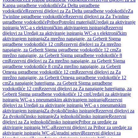
Kappa ugradbene vodokotliće
Za Delta ugradbene
vodokotliće
Rezervni dijelovi za Za Delta ugradbene vodokotliće
Za
Twinline ugradbene vodokotliće
Rezervni dijelovi za Za Twinline
ugradbene vodokotliće
Pribor
Potrošni materijali
Uređaji za aktiviranje
ispiranja WC-a s elektroničkim aktiviranjem ispiranja
Rezervni
dijelovi za Uređaji za aktiviranje ispiranja WC-a s elektroničkim
aktiviranjem ispiranja
Za mrežno napajanje, za Geberit Sigma
ugradbene vodokotliće 12 cm
Rezervni dijelovi za Za mrežno
napajanje, za Geberit Sigma ugradbene vodokotliće 12 cm
Za
mrežno napajanje, za Geberit Sigma ugradbene vodokotliće 8
cm
Rezervni dijelovi za Za mrežno napajanje, za Geberit Sigma
ugradbene vodokotliće 8 cm
Za mrežno napajanje, za Geberit
Omega ugradbene vodokotliće 12 cm
Rezervni dijelovi za Za
mrežno napajanje, za Geberit Omega ugradbene vodokotliće 12
cm
Za napajanje baterijama, za Geberit Sigma ugradbene
vodokotliće 12 cm
Rezervni dijelovi za Za napajanje baterijama, za
Geberit Sigma ugradbene vodokotliće 12 cm
Uređaji za aktiviranje
ispiranja WC-a s pneumatskim aktiviranjem ispiranja
Rezervni
dijelovi za Uređaji za aktiviranje ispiranja WC-a s pneumatskim
aktiviranjem ispiranja
Za dvokoličinsko ispiranje
Rezervni dijelovi za
Za dvokoličinsko ispiranje
Za jednokoličinsko ispiranje
Rezervni
dijelovi za Za jednokoličinsko ispiranje
Pribor za uređaje za
aktiviranje ispiranja WC-a
Rezervni dijelovi za Pribor za uređaje za
aktiviranje ispiranja WC-a
Ugradni setovi
Rezervni dijelovi za