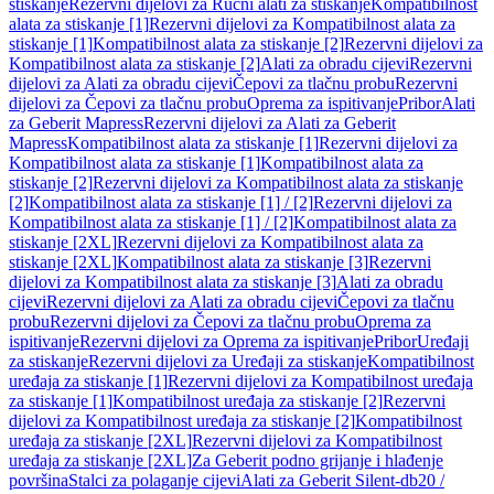
stiskanje
Rezervni dijelovi za Ručni alati za stiskanje
Kompatibilnost
alata za stiskanje [1]
Rezervni dijelovi za Kompatibilnost alata za
stiskanje [1]
Kompatibilnost alata za stiskanje [2]
Rezervni dijelovi za
Kompatibilnost alata za stiskanje [2]
Alati za obradu cijevi
Rezervni
dijelovi za Alati za obradu cijevi
Čepovi za tlačnu probu
Rezervni
dijelovi za Čepovi za tlačnu probu
Oprema za ispitivanje
Pribor
Alati
za Geberit Mapress
Rezervni dijelovi za Alati za Geberit
Mapress
Kompatibilnost alata za stiskanje [1]
Rezervni dijelovi za
Kompatibilnost alata za stiskanje [1]
Kompatibilnost alata za
stiskanje [2]
Rezervni dijelovi za Kompatibilnost alata za stiskanje
[2]
Kompatibilnost alata za stiskanje [1] / [2]
Rezervni dijelovi za
Kompatibilnost alata za stiskanje [1] / [2]
Kompatibilnost alata za
stiskanje [2XL]
Rezervni dijelovi za Kompatibilnost alata za
stiskanje [2XL]
Kompatibilnost alata za stiskanje [3]
Rezervni
dijelovi za Kompatibilnost alata za stiskanje [3]
Alati za obradu
cijevi
Rezervni dijelovi za Alati za obradu cijevi
Čepovi za tlačnu
probu
Rezervni dijelovi za Čepovi za tlačnu probu
Oprema za
ispitivanje
Rezervni dijelovi za Oprema za ispitivanje
Pribor
Uređaji
za stiskanje
Rezervni dijelovi za Uređaji za stiskanje
Kompatibilnost
uređaja za stiskanje [1]
Rezervni dijelovi za Kompatibilnost uređaja
za stiskanje [1]
Kompatibilnost uređaja za stiskanje [2]
Rezervni
dijelovi za Kompatibilnost uređaja za stiskanje [2]
Kompatibilnost
uređaja za stiskanje [2XL]
Rezervni dijelovi za Kompatibilnost
uređaja za stiskanje [2XL]
Za Geberit podno grijanje i hlađenje
površina
Stalci za polaganje cijevi
Alati za Geberit Silent-db20 /