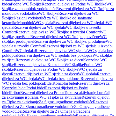
bidea
Podne WC školjke
Rezervni dijelovi za Podne WC školjke
WC
školjke za monoblok vodokotliće
Rezervni dijelovi za WC školjke za
monoblok vodokotliće
WC školjke
Rezervni dijelovi za WC
školjke
Nazidni vodokotlići za WC školjke od sanitarne
keramike
Monoblok
WC sjedala
Rezervni dijelovi za WC sjedala
WC
sjedala
Rezervni dijelovi za WC sjedala
WC školjke u izvedbi
Comfort
Rezervni dijelovi za WC školjke u izvedbi Comfort
WC
školjke, povišene
Rezervni dijelovi za WC školjke, povišene
WC
školjke, produljene
Rezervni dijelovi za WC školjke, produljene
WC
sjedala u izvedbi Comfort
Rezervni dijelovi za WC sjedala u izvedbi
Comfort
WC sjedala
Rezervni dijelovi za WC sjedala
WC sjedala bez
poklopca
Rezervni dijelovi za WC sjedala bez poklopca
WC školjke
za djecu
Rezervni dijelovi za WC školjke za djecu
Konzolne WC
školjke
Rezervni dijelovi za Konzolne WC školjke
Podne WC
školjke
Rezervni dijelovi za Podne WC školjke
WC sjedala za
djecu
Rezervni dijelovi za WC sjedala za djecu
WC sjedala
Rezervni
dijelovi za WC sjedala
WC sjedala bez poklopca
Rezervni dijelovi za
WC sjedala bez poklopca
Bidei
Konzolni bidei
Rezervni dijelovi za
Konzolni bidei
Podni bidei
Rezervni dijelovi za Podni
bidei
Pribor
Rezervni dijelovi za Pribor
Tipke za aktiviranje i uređaji
za aktiviranje ispiranja WC-a
Tipke za aktiviranje
Rezervni dijelovi
za Tipke za aktiviranje
Za Sigma ugradbene vodokotliće
Rezervni
dijelovi za Za Sigma ugradbene vodokotliće
Za Omega ugradbene
vodokotliće
Rezervni dijelovi za Za Omega ugradbene
vodokotliće
Za Kappa ugradbene vodokotliće
Rezervni dijelovi za Za