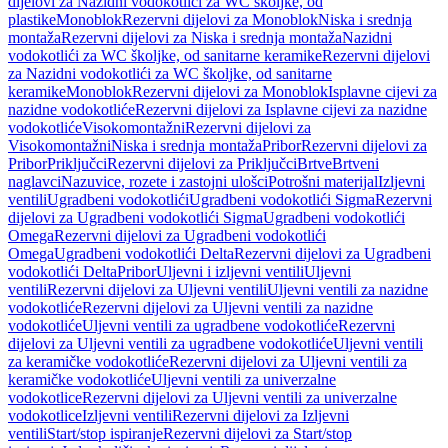
dijelovi za Nazidni vodokotlići za WC školjke, od
plastike
Monoblok
Rezervni dijelovi za Monoblok
Niska i srednja
montaža
Rezervni dijelovi za Niska i srednja montaža
Nazidni
vodokotlići za WC školjke, od sanitarne keramike
Rezervni dijelovi
za Nazidni vodokotlići za WC školjke, od sanitarne
keramike
Monoblok
Rezervni dijelovi za Monoblok
Isplavne cijevi za
nazidne vodokotliće
Rezervni dijelovi za Isplavne cijevi za nazidne
vodokotliće
Visokomontažni
Rezervni dijelovi za
Visokomontažni
Niska i srednja montaža
Pribor
Rezervni dijelovi za
Pribor
Priključci
Rezervni dijelovi za Priključci
Brtve
Brtveni
naglavci
Nazuvice, rozete i zastojni ulošci
Potrošni materijal
Izljevni
ventili
Ugradbeni vodokotlići
Ugradbeni vodokotlići Sigma
Rezervni
dijelovi za Ugradbeni vodokotlići Sigma
Ugradbeni vodokotlići
Omega
Rezervni dijelovi za Ugradbeni vodokotlići
Omega
Ugradbeni vodokotlići Delta
Rezervni dijelovi za Ugradbeni
vodokotlići Delta
Pribor
Uljevni i izljevni ventili
Uljevni
ventili
Rezervni dijelovi za Uljevni ventili
Uljevni ventili za nazidne
vodokotliće
Rezervni dijelovi za Uljevni ventili za nazidne
vodokotliće
Uljevni ventili za ugradbene vodokotliće
Rezervni
dijelovi za Uljevni ventili za ugradbene vodokotliće
Uljevni ventili
za keramičke vodokotliće
Rezervni dijelovi za Uljevni ventili za
keramičke vodokotliće
Uljevni ventili za univerzalne
vodokotlice
Rezervni dijelovi za Uljevni ventili za univerzalne
vodokotlice
Izljevni ventili
Rezervni dijelovi za Izljevni
ventili
Start/stop ispiranje
Rezervni dijelovi za Start/stop