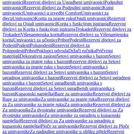
umivaonici
Rezervni dijelovi za Ugradbeni umivaonici
Podpultni
umivaonici
Rezervni dijelovi za Podpultni umivaonici
Kutni
umivaonici
Umivaonici u izvedbi Comfort
Umivaonici za
djecu
Umivaonici
Korita za pranje ruku
Ostali umivaonici
Rezervni
dijelovi za Ostali umivaonici
Korita s funkcijom ispiranja
Rezervni
dijelovi za Korita s funkcijom ispiranja
Trokaderi
Rezervni dijelovi za
Trokaderi
Višenamjenska korita
Rezervni dijelovi za Višenamjenska
korita
Umivaonici za učionice
Pribor
Podesti
Rezervni dijelovi za
Podesti
Podesti
Polupodesti
Rezervni dijelovi za
Polupodesti
Pribor
Poklopci odvoda
Držači ručnika
Pričvrsni
materijali
Dekorativni zasloni
Setovi umivaonika s bazom
Setovi
umivaonika za pranje ruku s bazom
Rezervni dijelovi za Setovi
umivaonika za pranje ruku s bazom
Setovi umivaonika s
bazom
Rezervni dijelovi za Setovi umivaonika s bazom
Setovi
ugradnog umivaonika s bazom
Rezervni dijelovi za Setovi ugradnog
umivaonika s bazom
Setovi ugradbenih umivaonika s
bazom
Rezervni dijelovi za Setovi ugradbenih umivaonika s
bazom
Kupaonski namještaj
Baze za umivaonike
Rezervni dijelovi za
Baze za umivaonike
Za umivaonike za pranje ruku
Rezervni dijelovi
za Za umivaonike za pranje ruku
Za umivaonike
Rezervni dijelovi za
Za umivaonike
Za dvostruke umivaonike
Rezervni dijelovi za Za
dvostruke umivaonike
Za umivaonike za ugradnju u kupaonski
namještaj
Rezervni dijelovi za Za umivaonike za ugradnju u
kupaonski namještaj
Ploče za umivaonike
Rezervni dijelovi za Ploče
za umivaonike
Za nadpultne umivaonike u obliku zdjele
Rezervni