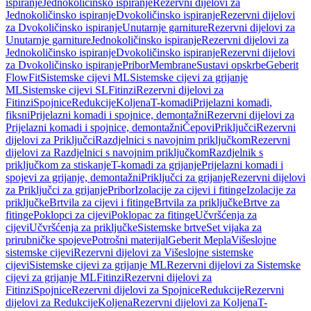
ispiranje
Jednokoličinsko ispiranje
Rezervni dijelovi za
Jednokoličinsko ispiranje
Dvokoličinsko ispiranje
Rezervni dijelovi
za Dvokoličinsko ispiranje
Unutarnje garniture
Rezervni dijelovi za
Unutarnje garniture
Jednokoličinsko ispiranje
Rezervni dijelovi za
Jednokoličinsko ispiranje
Dvokoličinsko ispiranje
Rezervni dijelovi
za Dvokoličinsko ispiranje
Pribor
Membrane
Sustavi opskrbe
Geberit
FlowFit
Sistemske cijevi ML
Sistemske cijevi za grijanje
ML
Sistemske cijevi SL
Fitinzi
Rezervni dijelovi za
Fitinzi
Spojnice
Redukcije
Koljena
T-komadi
Prijelazni komadi,
fiksni
Prijelazni komadi i spojnice, demontažni
Rezervni dijelovi za
Prijelazni komadi i spojnice, demontažni
Čepovi
Priključci
Rezervni
dijelovi za Priključci
Razdjelnici s navojnim priključkom
Rezervni
dijelovi za Razdjelnici s navojnim priključkom
Razdjelnik s
priključkom za stiskanje
T-komadi za grijanje
Prijelazni komadi i
spojevi za grijanje, demontažni
Priključci za grijanje
Rezervni dijelovi
za Priključci za grijanje
Pribor
Izolacije za cijevi i fitinge
Izolacije za
priključke
Brtvila za cijevi i fitinge
Brtvila za priključke
Brtve za
fitinge
Poklopci za cijevi
Poklopac za fitinge
Učvršćenja za
cijevi
Učvršćenja za priključke
Sistemske brtve
Set vijaka za
prirubničke spojeve
Potrošni materijal
Geberit Mepla
Višeslojne
sistemske cijevi
Rezervni dijelovi za Višeslojne sistemske
cijevi
Sistemske cijevi za grijanje ML
Rezervni dijelovi za Sistemske
cijevi za grijanje ML
Fitinzi
Rezervni dijelovi za
Fitinzi
Spojnice
Rezervni dijelovi za Spojnice
Redukcije
Rezervni
dijelovi za Redukcije
Koljena
Rezervni dijelovi za Koljena
T-