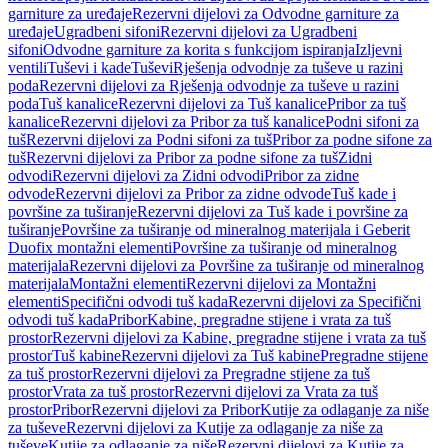
garniture za uređaje
Rezervni dijelovi za Odvodne garniture za
uređaje
Ugradbeni sifoni
Rezervni dijelovi za Ugradbeni
sifoni
Odvodne garniture za korita s funkcijom ispiranja
Izljevni
ventili
Tuševi i kade
Tuševi
Rješenja odvodnje za tuševe u razini
poda
Rezervni dijelovi za Rješenja odvodnje za tuševe u razini
poda
Tuš kanalice
Rezervni dijelovi za Tuš kanalice
Pribor za tuš
kanalice
Rezervni dijelovi za Pribor za tuš kanalice
Podni sifoni za
tuš
Rezervni dijelovi za Podni sifoni za tuš
Pribor za podne sifone za
tuš
Rezervni dijelovi za Pribor za podne sifone za tuš
Zidni
odvodi
Rezervni dijelovi za Zidni odvodi
Pribor za zidne
odvode
Rezervni dijelovi za Pribor za zidne odvode
Tuš kade i
površine za tuširanje
Rezervni dijelovi za Tuš kade i površine za
tuširanje
Površine za tuširanje od mineralnog materijala i Geberit
Duofix montažni elementi
Površine za tuširanje od mineralnog
materijala
Rezervni dijelovi za Površine za tuširanje od mineralnog
materijala
Montažni elementi
Rezervni dijelovi za Montažni
elementi
Specifični odvodi tuš kada
Rezervni dijelovi za Specifični
odvodi tuš kada
Pribor
Kabine, pregradne stijene i vrata za tuš
prostor
Rezervni dijelovi za Kabine, pregradne stijene i vrata za tuš
prostor
Tuš kabine
Rezervni dijelovi za Tuš kabine
Pregradne stijene
za tuš prostor
Rezervni dijelovi za Pregradne stijene za tuš
prostor
Vrata za tuš prostor
Rezervni dijelovi za Vrata za tuš
prostor
Pribor
Rezervni dijelovi za Pribor
Kutije za odlaganje za niše
za tuševe
Rezervni dijelovi za Kutije za odlaganje za niše za
tuševe
Kutije za odlaganje za niše
Rezervni dijelovi za Kutije za