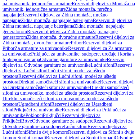
na umivaonik, jednoručne armature
Rezervni dijelovi za Montaža na
umivaonik, jednoručne armature
Zidna montaža, mrežno
napajanje
Rezervni dijelovi za Zidna montaža, mrežno
napajanje
Zidna montaža, napajanje baterijama
Rezervni dijelovi za
Zidna montaža, napajanje baterijama
Zidna montaža, napajanje
generatorom
Rezervni dijelovi za Zidna montaža, napajanje
generatorom
Zidna montaža, dvoručne armature
Rezervni dijelovi za
Zidna montaža, dvoručne armature
Pribor
Rezervni dijelovi za
Pribor
Za armature za umivaonike
Rezervni dijelovi za Za armature
za umivaonike
Priključci za umivaonike, sudopere, uređaje i korita s
funkcijom ispiranja
Odvodne garniture za umivaonike
Rezervni
dijelovi za Odvodne garniture za umivaonike
Lučni sifoni
Rezervni
dijelovi za Lučni sifoni
Lučni sifoni, model za uštedu
prostora
Rezervni dijelovi za Lučni sifoni, model za uštedu
prostora
Direktni samočisteći sifoni za umivaonike
Rezervni dijelovi
za Direktni samočisteći sifoni za umivaonike
Direktni samočisteći
sifoni za umivaonike, model za uštedu prostora
Rezervni dijelovi za
Direktni samočisteći sifoni za umivaonike, model za uštedu
prostora
Ugradbeni sifoni
Rezervni dijelovi za Ugradbeni
sifoni
Priključci za umivaonike
Rezervni dijelovi za Priključci za
umivaonike
Poklopci
Priključci
Rezervni dijelovi za
Priključci
Brtve
Odvodne garniture za sudopere
Rezervni dijelovi za
Odvodne garniture za sudopere
Lučni sifoni
Rezervni dijelovi za
Lučni sifoni
Sifoni s dvije komore
Rezervni dijelovi za Sifoni s dvije
komore
Spojni komadi
Rezervni dijelovi za Spojni komadi
Odvodne