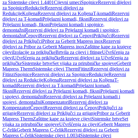
za Sistemske cijevi 1.4401
Cijevni umeci
Spojnice
Rezervni dijelovi
za Spojnice
Redukcije
Rezervni dijelovi za
Redukcije
Koljena
Rezervni dijelovi za Koljena
T-komadi
Rezervni
dijelovi za T-komadi
Prijelazni komadi, fiksni
Rezervni dijelovi za
Prijelazni komadi, fiksni
Prijelazni komadi i spojnice,
demontažni
Rezervni dijelovi za Prijelazni komadi i spojnice,
demontažni
Čepovi
Rezervni dijelovi za Čepovi
Priključci
Rezervni
dijelovi za Priključci
Pribor za Geberit Mapress inox
Rezervni
dijelovi za Pribor za Geberit Mapress inox
Zaštitne kape za krajeve
cijevi
Izolacije za priključke
Brtvila za cijevi i fitinge
Učvršćenja za
cijevi
Učvršćenja za priključke
Rezervni dijelovi za Učvršćenja za
priključke
Sistemske brtve
Set vijaka za prirubničke spojeve
Geberit
Mapress Therm
Sistemske cijevi Therm
Fitinzi
Rezervni dijelovi za
Fitinzi
Spojnice
Rezervni dijelovi za Spojnice
Redukcije
Rezervni
dijelovi za Redukcije
Koljena
Rezervni dijelovi za Koljena
T-
komadi
Rezervni dijelovi za T-komadi
Prijelazni komadi,
fiksni
Rezervni dijelovi za Prijelazni komadi, fiksni
Prijelazni komadi
i spojevi, demontažni
Rezervni dijelovi za Prijelazni komadi i
spojevi, demontažni
Kompenzatori
Rezervni dijelovi za
Kompenzatori
Čepovi
Rezervni dijelovi za Čepovi
Priključci za
grijanje
Rezervni dijelovi za Priključci za grijanje
Pribor za Geberit
Mapress Therm
Zaštitne kape za krajeve cijevi
Sistemske brtve
Set
vijaka za prirubničke spojeve
Učvršćenja za cijevi
Geberit Mapress
C-čelik
Geberit Mapress C-čelik
Rezervni dijelovi za Geberit
Mapress C-čelik
Sistemske cijevi 1.0034
Sistemske cijevi