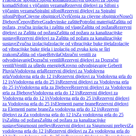
komadi
Sifoni s vijčanim vezama
Rezervni dijelovi za Sifoni s
vijčanim vezama
Spiralni sifoni
Rezervni dijelovi za Spiralni
sifoni
Pribor
Cijevne obujmice
Učvršćenja za cijevne obujmice
Noseći
žljebovi
Čepovi
Brtve
Građevinske zaštite
Potrošni materijal
Zaštita od
požara, zvučna izolacija i zaštita od vlage
Zaštita od požara
Rezervni
dijelovi za Zaštita od požara
Zaštita od požara za kanalizacijske
sustave
Rezervni dijelovi za Zaštita od požara za kanalizacijske
sustave
Zvučna izolacija
Izolacije od vibracijske buke tijela
Izolacije
od vibracijske buke tijela i izolacija od zvuka koja se širi
zrakom
Zaštita od vlage
Brtvila
Odzračni ventili za
odvodnjavanje
Dozračni ventili
Rezervni dijelovi za Dozračni
ventili
Ventili za uštedu energije
Krovno odvodnjavanje Geberit
Pluvia
Vodolovna grla
Rezervni dijelovi za Vodolovna
grla
Vodolovna grla do 12 l/s
Rezervni dijelovi za Vodolovna grla do
12 l/s
Vodolovna grla do 25 l/s
Rezervni dijelovi za Vodolovna grla
do 25 l/s
Vodolovna grla za žljebove
Rezervni dijelovi za Vodolovna
grla za žljebove
Vodolovna grla do 12 l/s
Rezervni dijelovi za
Vodolovna grla do 12 l/s
Vodolovna grla do 25 l/s
Rezervni dijelovi
za Vodolovna grla do 25 l/s
Elementi parne brane
Rezervni dijelovi
za Elementi parne brane
Za vodolovna grla do 12 l/s
Rezervni
dijelovi za Za vodolovna grla do 12 l/s
Za vodolovna grla do 25
l/s
Zaštita od požara
Zaštita od požara za kanalizacijske
sustave
Sigurnosni preljevi
Rezervni dijelovi za Sigurnosni preljevi
Za
vodolovna grla do 12 l/s
Rezervni dijelovi za Za vodolovna grla do