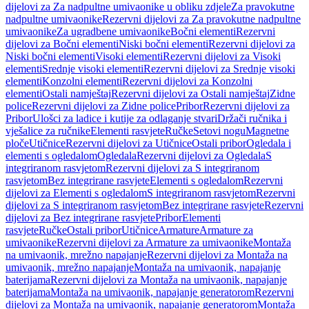
dijelovi za Za nadpultne umivaonike u obliku zdjele
Za pravokutne
nadpultne umivaonike
Rezervni dijelovi za Za pravokutne nadpultne
umivaonike
Za ugradbene umivaonike
Bočni elementi
Rezervni
dijelovi za Bočni elementi
Niski bočni elementi
Rezervni dijelovi za
Niski bočni elementi
Visoki elementi
Rezervni dijelovi za Visoki
elementi
Srednje visoki elementi
Rezervni dijelovi za Srednje visoki
elementi
Konzolni elementi
Rezervni dijelovi za Konzolni
elementi
Ostali namještaj
Rezervni dijelovi za Ostali namještaj
Zidne
police
Rezervni dijelovi za Zidne police
Pribor
Rezervni dijelovi za
Pribor
Ulošci za ladice i kutije za odlaganje stvari
Držači ručnika i
vješalice za ručnike
Elementi rasvjete
Ručke
Setovi nogu
Magnetne
ploče
Utičnice
Rezervni dijelovi za Utičnice
Ostali pribor
Ogledala i
elementi s ogledalom
Ogledala
Rezervni dijelovi za Ogledala
S
integriranom rasvjetom
Rezervni dijelovi za S integriranom
rasvjetom
Bez integrirane rasvjete
Elementi s ogledalom
Rezervni
dijelovi za Elementi s ogledalom
S integriranom rasvjetom
Rezervni
dijelovi za S integriranom rasvjetom
Bez integrirane rasvjete
Rezervni
dijelovi za Bez integrirane rasvjete
Pribor
Elementi
rasvjete
Ručke
Ostali pribor
Utičnice
Armature
Armature za
umivaonike
Rezervni dijelovi za Armature za umivaonike
Montaža
na umivaonik, mrežno napajanje
Rezervni dijelovi za Montaža na
umivaonik, mrežno napajanje
Montaža na umivaonik, napajanje
baterijama
Rezervni dijelovi za Montaža na umivaonik, napajanje
baterijama
Montaža na umivaonik, napajanje generatorom
Rezervni
dijelovi za Montaža na umivaonik, napajanje generatorom
Montaža