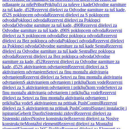
odlaganje za niše
Pribor
Priključci za tuševe i kade
Odvodne garniture
za tuš kade, d52
Rezervni dijelovi za Odvodne garniture za tuš kade,
d52
S poklopcem odvoda
Rezervni dijelovi za S poklopcem
odvoda
Poklopci odvoda
Rezervni dijelovi za Poklopci
odvoda
Odvodne garniture za tuš kade, d90
Rezervni dijelovi za
Odvodne garniture za tuš kade, d90
S poklopcem odvoda
Rezervni
dijelovi za S poklopcem odvoda
Bez poklopca odvoda
Rezervni
dijelovi za Bez poklopca odvoda
Poklopci odvoda
Rezervni dijelovi
za Poklopci odvoda
Odvodne garniture za tuš kade Sestra
Rezervni
dijelovi za Odvodne garniture za tuš kade Sestra
Bez poklopca
odvoda
Rezervni dijelovi za Bez poklopca odvoda
Odvodne
garniture za kade, d52
Rezervni dijelovi za Odvodne garniture za
kade, d52
S aktiviranjem odvrtanjem
Rezervni dijelovi za S
aktiviranjem odvrtanjem
Setovi za finu montažu aktiviranja
odvrtanjem
Rezervni dijelovi za Setovi za finu montažu aktiviranja
odvrtanjem
S aktiviranjem odvrtanjem i priključkom vode
Rezervni
dijelovi za S aktiviranjem odvrtanjem i priključkom vode
Setovi za
finu montažu aktiviranja odvrtanjem i priključka vode
Rezervni
dijelovi za Setovi za finu montažu aktiviranja odvrtanjem i
priključka vode
S aktiviranjem na pritisak PushControl
Rezervni
dijelovi za S aktiviranjem na pritisak PushControl
Sustavi instalacije i
ispiranja
Geberit Duofix
Sistemski zidovi
Rezervni dijelovi za
Sistemski zidovi
Nosive konstrukcije
Rezervni dijelovi za Nosive
konstrukcije
Montažni elementi
Rezervni dijelovi za Montažni
elementi
Elementi za WC školjke
Rezervni dijelovi za Elementi za