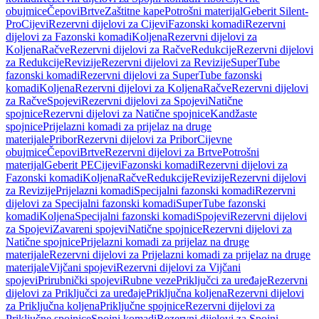
obujmice
Čepovi
Brtve
Zaštitne kape
Potrošni materijal
Geberit Silent-
Pro
Cijevi
Rezervni dijelovi za Cijevi
Fazonski komadi
Rezervni
dijelovi za Fazonski komadi
Koljena
Rezervni dijelovi za
Koljena
Račve
Rezervni dijelovi za Račve
Redukcije
Rezervni dijelovi
za Redukcije
Revizije
Rezervni dijelovi za Revizije
SuperTube
fazonski komadi
Rezervni dijelovi za SuperTube fazonski
komadi
Koljena
Rezervni dijelovi za Koljena
Račve
Rezervni dijelovi
za Račve
Spojevi
Rezervni dijelovi za Spojevi
Natične
spojnice
Rezervni dijelovi za Natične spojnice
Kandžaste
spojnice
Prijelazni komadi za prijelaz na druge
materijale
Pribor
Rezervni dijelovi za Pribor
Cijevne
obujmice
Čepovi
Brtve
Rezervni dijelovi za Brtve
Potrošni
materijal
Geberit PE
Cijevi
Fazonski komadi
Rezervni dijelovi za
Fazonski komadi
Koljena
Račve
Redukcije
Revizije
Rezervni dijelovi
za Revizije
Prijelazni komadi
Specijalni fazonski komadi
Rezervni
dijelovi za Specijalni fazonski komadi
SuperTube fazonski
komadi
Koljena
Specijalni fazonski komadi
Spojevi
Rezervni dijelovi
za Spojevi
Zavareni spojevi
Natične spojnice
Rezervni dijelovi za
Natične spojnice
Prijelazni komadi za prijelaz na druge
materijale
Rezervni dijelovi za Prijelazni komadi za prijelaz na druge
materijale
Vijčani spojevi
Rezervni dijelovi za Vijčani
spojevi
Prirubnički spojevi
Rubne veze
Priključci za uređaje
Rezervni
dijelovi za Priključci za uređaje
Priključna koljena
Rezervni dijelovi
za Priključna koljena
Priključne spojnice
Rezervni dijelovi za
Priključne spojnice
Spojni komadi
Rezervni dijelovi za Spojni