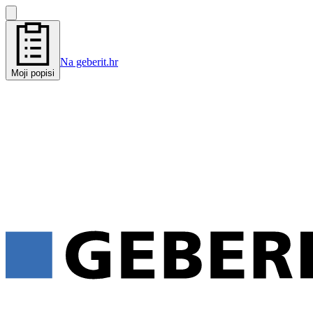
Na geberit.hr
Moji popisi