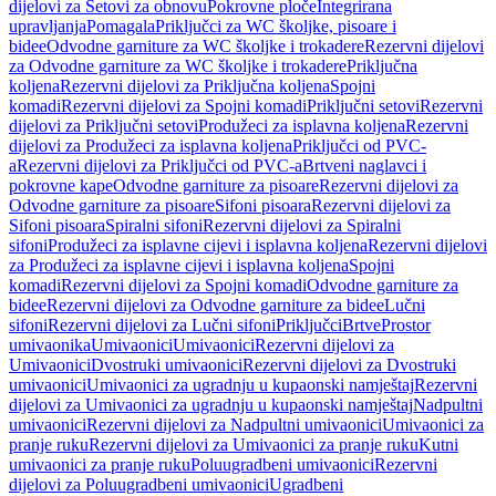
dijelovi za Setovi za obnovu
Pokrovne ploče
Integrirana
upravljanja
Pomagala
Priključci za WC školjke, pisoare i
bidee
Odvodne garniture za WC školjke i trokadere
Rezervni dijelovi
za Odvodne garniture za WC školjke i trokadere
Priključna
koljena
Rezervni dijelovi za Priključna koljena
Spojni
komadi
Rezervni dijelovi za Spojni komadi
Priključni setovi
Rezervni
dijelovi za Priključni setovi
Produžeci za isplavna koljena
Rezervni
dijelovi za Produžeci za isplavna koljena
Priključci od PVC-
a
Rezervni dijelovi za Priključci od PVC-a
Brtveni naglavci i
pokrovne kape
Odvodne garniture za pisoare
Rezervni dijelovi za
Odvodne garniture za pisoare
Sifoni pisoara
Rezervni dijelovi za
Sifoni pisoara
Spiralni sifoni
Rezervni dijelovi za Spiralni
sifoni
Produžeci za isplavne cijevi i isplavna koljena
Rezervni dijelovi
za Produžeci za isplavne cijevi i isplavna koljena
Spojni
komadi
Rezervni dijelovi za Spojni komadi
Odvodne garniture za
bidee
Rezervni dijelovi za Odvodne garniture za bidee
Lučni
sifoni
Rezervni dijelovi za Lučni sifoni
Priključci
Brtve
Prostor
umivaonika
Umivaonici
Umivaonici
Rezervni dijelovi za
Umivaonici
Dvostruki umivaonici
Rezervni dijelovi za Dvostruki
umivaonici
Umivaonici za ugradnju u kupaonski namještaj
Rezervni
dijelovi za Umivaonici za ugradnju u kupaonski namještaj
Nadpultni
umivaonici
Rezervni dijelovi za Nadpultni umivaonici
Umivaonici za
pranje ruku
Rezervni dijelovi za Umivaonici za pranje ruku
Kutni
umivaonici za pranje ruku
Poluugradbeni umivaonici
Rezervni
dijelovi za Poluugradbeni umivaonici
Ugradbeni