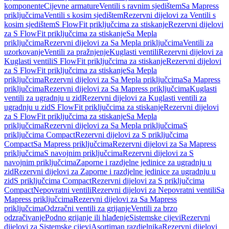
komponente
Cijevne armature
Ventili s ravnim sjedištem
Sa Mapress
priključcima
Ventili s kosim sjedištem
Rezervni dijelovi za Ventili s
kosim sjedištem
S FlowFit priključcima za stiskanje
Rezervni dijelovi
za S FlowFit priključcima za stiskanje
Sa Mepla
priključcima
Rezervni dijelovi za Sa Mepla priključcima
Ventili za
uzorkovanje
Ventili za pražnjenje
Kuglasti ventili
Rezervni dijelovi za
Kuglasti ventili
S FlowFit priključcima za stiskanje
Rezervni dijelovi
za S FlowFit priključcima za stiskanje
Sa Mepla
priključcima
Rezervni dijelovi za Sa Mepla priključcima
Sa Mapress
priključcima
Rezervni dijelovi za Sa Mapress priključcima
Kuglasti
ventili za ugradnju u zid
Rezervni dijelovi za Kuglasti ventili za
ugradnju u zid
S FlowFit priključcima za stiskanje
Rezervni dijelovi
za S FlowFit priključcima za stiskanje
Sa Mepla
priključcima
Rezervni dijelovi za Sa Mepla priključcima
S
priključcima Compact
Rezervni dijelovi za S priključcima
Compact
Sa Mapress priključcima
Rezervni dijelovi za Sa Mapress
priključcima
S navojnim priključcima
Rezervni dijelovi za S
navojnim priključcima
Zaporne i razdjelne jedinice za ugradnju u
zid
Rezervni dijelovi za Zaporne i razdjelne jedinice za ugradnju u
zid
S priključcima Compact
Rezervni dijelovi za S priključcima
Compact
Nepovratni ventili
Rezervni dijelovi za Nepovratni ventili
Sa
Mapress priključcima
Rezervni dijelovi za Sa Mapress
priključcima
Odzračni ventili za grijanje
Ventili za brzo
odzračivanje
Podno grijanje ili hlađenje
Sistemske cijevi
Rezervni
dijelovi za Sistemske cijevi
Asortiman razdjelnika
Rezervni dijelovi