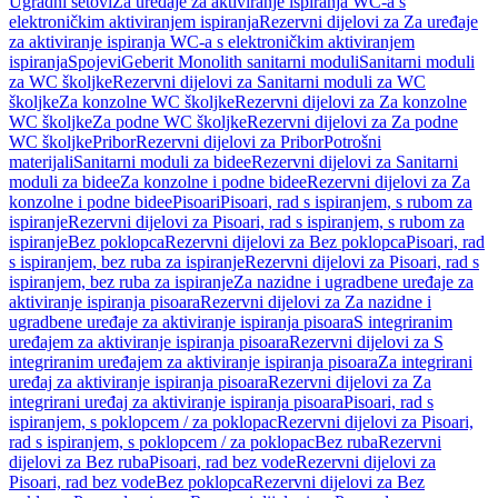
Ugradni setovi
Za uređaje za aktiviranje ispiranja WC-a s
elektroničkim aktiviranjem ispiranja
Rezervni dijelovi za Za uređaje
za aktiviranje ispiranja WC-a s elektroničkim aktiviranjem
ispiranja
Spojevi
Geberit Monolith sanitarni moduli
Sanitarni moduli
za WC školjke
Rezervni dijelovi za Sanitarni moduli za WC
školjke
Za konzolne WC školjke
Rezervni dijelovi za Za konzolne
WC školjke
Za podne WC školjke
Rezervni dijelovi za Za podne
WC školjke
Pribor
Rezervni dijelovi za Pribor
Potrošni
materijali
Sanitarni moduli za bidee
Rezervni dijelovi za Sanitarni
moduli za bidee
Za konzolne i podne bidee
Rezervni dijelovi za Za
konzolne i podne bidee
Pisoari
Pisoari, rad s ispiranjem, s rubom za
ispiranje
Rezervni dijelovi za Pisoari, rad s ispiranjem, s rubom za
ispiranje
Bez poklopca
Rezervni dijelovi za Bez poklopca
Pisoari, rad
s ispiranjem, bez ruba za ispiranje
Rezervni dijelovi za Pisoari, rad s
ispiranjem, bez ruba za ispiranje
Za nazidne i ugradbene uređaje za
aktiviranje ispiranja pisoara
Rezervni dijelovi za Za nazidne i
ugradbene uređaje za aktiviranje ispiranja pisoara
S integriranim
uređajem za aktiviranje ispiranja pisoara
Rezervni dijelovi za S
integriranim uređajem za aktiviranje ispiranja pisoara
Za integrirani
uređaj za aktiviranje ispiranja pisoara
Rezervni dijelovi za Za
integrirani uređaj za aktiviranje ispiranja pisoara
Pisoari, rad s
ispiranjem, s poklopcem / za poklopac
Rezervni dijelovi za Pisoari,
rad s ispiranjem, s poklopcem / za poklopac
Bez ruba
Rezervni
dijelovi za Bez ruba
Pisoari, rad bez vode
Rezervni dijelovi za
Pisoari, rad bez vode
Bez poklopca
Rezervni dijelovi za Bez