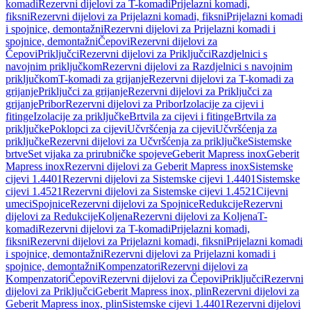
komadi
Rezervni dijelovi za T-komadi
Prijelazni komadi,
fiksni
Rezervni dijelovi za Prijelazni komadi, fiksni
Prijelazni komadi
i spojnice, demontažni
Rezervni dijelovi za Prijelazni komadi i
spojnice, demontažni
Čepovi
Rezervni dijelovi za
Čepovi
Priključci
Rezervni dijelovi za Priključci
Razdjelnici s
navojnim priključkom
Rezervni dijelovi za Razdjelnici s navojnim
priključkom
T-komadi za grijanje
Rezervni dijelovi za T-komadi za
grijanje
Priključci za grijanje
Rezervni dijelovi za Priključci za
grijanje
Pribor
Rezervni dijelovi za Pribor
Izolacije za cijevi i
fitinge
Izolacije za priključke
Brtvila za cijevi i fitinge
Brtvila za
priključke
Poklopci za cijevi
Učvršćenja za cijevi
Učvršćenja za
priključke
Rezervni dijelovi za Učvršćenja za priključke
Sistemske
brtve
Set vijaka za prirubničke spojeve
Geberit Mapress inox
Geberit
Mapress inox
Rezervni dijelovi za Geberit Mapress inox
Sistemske
cijevi 1.4401
Rezervni dijelovi za Sistemske cijevi 1.4401
Sistemske
cijevi 1.4521
Rezervni dijelovi za Sistemske cijevi 1.4521
Cijevni
umeci
Spojnice
Rezervni dijelovi za Spojnice
Redukcije
Rezervni
dijelovi za Redukcije
Koljena
Rezervni dijelovi za Koljena
T-
komadi
Rezervni dijelovi za T-komadi
Prijelazni komadi,
fiksni
Rezervni dijelovi za Prijelazni komadi, fiksni
Prijelazni komadi
i spojnice, demontažni
Rezervni dijelovi za Prijelazni komadi i
spojnice, demontažni
Kompenzatori
Rezervni dijelovi za
Kompenzatori
Čepovi
Rezervni dijelovi za Čepovi
Priključci
Rezervni
dijelovi za Priključci
Geberit Mapress inox, plin
Rezervni dijelovi za
Geberit Mapress inox, plin
Sistemske cijevi 1.4401
Rezervni dijelovi