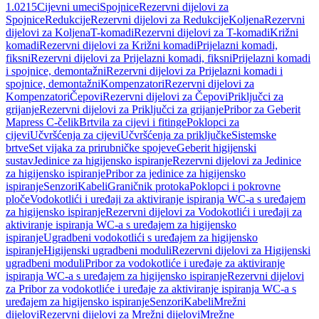
1.0215
Cijevni umeci
Spojnice
Rezervni dijelovi za
Spojnice
Redukcije
Rezervni dijelovi za Redukcije
Koljena
Rezervni
dijelovi za Koljena
T-komadi
Rezervni dijelovi za T-komadi
Križni
komadi
Rezervni dijelovi za Križni komadi
Prijelazni komadi,
fiksni
Rezervni dijelovi za Prijelazni komadi, fiksni
Prijelazni komadi
i spojnice, demontažni
Rezervni dijelovi za Prijelazni komadi i
spojnice, demontažni
Kompenzatori
Rezervni dijelovi za
Kompenzatori
Čepovi
Rezervni dijelovi za Čepovi
Priključci za
grijanje
Rezervni dijelovi za Priključci za grijanje
Pribor za Geberit
Mapress C-čelik
Brtvila za cijevi i fitinge
Poklopci za
cijevi
Učvršćenja za cijevi
Učvršćenja za priključke
Sistemske
brtve
Set vijaka za prirubničke spojeve
Geberit higijenski
sustav
Jedinice za higijensko ispiranje
Rezervni dijelovi za Jedinice
za higijensko ispiranje
Pribor za jedinice za higijensko
ispiranje
Senzori
Kabeli
Graničnik protoka
Poklopci i pokrovne
ploče
Vodokotlići i uređaji za aktiviranje ispiranja WC-a s uređajem
za higijensko ispiranje
Rezervni dijelovi za Vodokotlići i uređaji za
aktiviranje ispiranja WC-a s uređajem za higijensko
ispiranje
Ugradbeni vodokotlići s uređajem za higijensko
ispiranje
Higijenski ugradbeni moduli
Rezervni dijelovi za Higijenski
ugradbeni moduli
Pribor za vodokotliće i uređaje za aktiviranje
ispiranja WC-a s uređajem za higijensko ispiranje
Rezervni dijelovi
za Pribor za vodokotliće i uređaje za aktiviranje ispiranja WC-a s
uređajem za higijensko ispiranje
Senzori
Kabeli
Mrežni
dijelovi
Rezervni dijelovi za Mrežni dijelovi
Mrežne