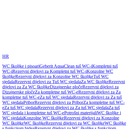
HR
WC školjke i pisoari
Geberit AquaClean tuš WC-i
Kompletni tuš
WC-i
Rezervni dijelovi za Kompletni tuš WC-i
Konzolne WC
školjke
Rezervni dijelovi za Konzolne WC školjke
Tuš WC
sjedala
Rezervni dijelovi za Tuš WC sjedala
Za WC školjke
Rezervni
dijelovi za Za WC školjke
Dizajnerske ploče
Rezervni dijelovi za
Dizajnerske ploče
Za kompletne tuš WC-e
Rezervni dijelovi za Za
kompletne tuš WC-e
Za tuš WC sjedala
Rezervni dijelovi za Za tuš
WC sjedala
Pribor
Rezervni dijelovi za Pribor
Za kompletne tuš WC-
e
Za tuš WC sjedala
Rezervni dijelovi za Za tuš WC sjedala
Za tuš
WC sjedala i kompletne tuš WC-e
Potrošni materijali
WC školjke i
WC sjedala
Konzolne WC školjke
Rezervni dijelovi za Konzolne
WC školjke
WC školjke
Rezervni dijelovi za WC školjke
WC školjke
s funkcijom bidea
Rezervni dijelovi za WC školjke s funkcijom