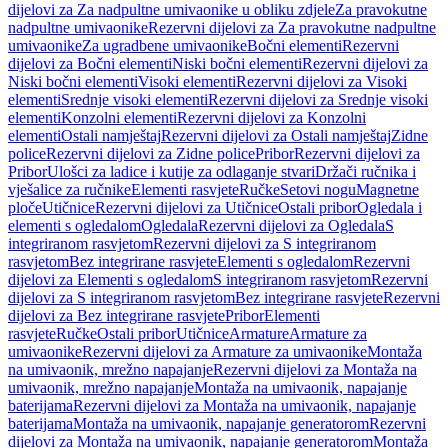
dijelovi za Za nadpultne umivaonike u obliku zdjele
Za pravokutne
nadpultne umivaonike
Rezervni dijelovi za Za pravokutne nadpultne
umivaonike
Za ugradbene umivaonike
Bočni elementi
Rezervni
dijelovi za Bočni elementi
Niski bočni elementi
Rezervni dijelovi za
Niski bočni elementi
Visoki elementi
Rezervni dijelovi za Visoki
elementi
Srednje visoki elementi
Rezervni dijelovi za Srednje visoki
elementi
Konzolni elementi
Rezervni dijelovi za Konzolni
elementi
Ostali namještaj
Rezervni dijelovi za Ostali namještaj
Zidne
police
Rezervni dijelovi za Zidne police
Pribor
Rezervni dijelovi za
Pribor
Ulošci za ladice i kutije za odlaganje stvari
Držači ručnika i
vješalice za ručnike
Elementi rasvjete
Ručke
Setovi nogu
Magnetne
ploče
Utičnice
Rezervni dijelovi za Utičnice
Ostali pribor
Ogledala i
elementi s ogledalom
Ogledala
Rezervni dijelovi za Ogledala
S
integriranom rasvjetom
Rezervni dijelovi za S integriranom
rasvjetom
Bez integrirane rasvjete
Elementi s ogledalom
Rezervni
dijelovi za Elementi s ogledalom
S integriranom rasvjetom
Rezervni
dijelovi za S integriranom rasvjetom
Bez integrirane rasvjete
Rezervni
dijelovi za Bez integrirane rasvjete
Pribor
Elementi
rasvjete
Ručke
Ostali pribor
Utičnice
Armature
Armature za
umivaonike
Rezervni dijelovi za Armature za umivaonike
Montaža
na umivaonik, mrežno napajanje
Rezervni dijelovi za Montaža na
umivaonik, mrežno napajanje
Montaža na umivaonik, napajanje
baterijama
Rezervni dijelovi za Montaža na umivaonik, napajanje
baterijama
Montaža na umivaonik, napajanje generatorom
Rezervni
dijelovi za Montaža na umivaonik, napajanje generatorom
Montaža