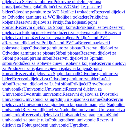
dijelovi za Setovi za obnovu
Pokrovne ploče
Integrirana
upravljanja
Pomagala
Priključci za WC školjke, pisoare i
bidee
Odvodne garniture za WC školjke i trokadere
Rezervni dijelovi
za Odvodne garniture za WC školjke i trokadere
Priključna
koljena
Rezervni dijelovi za Priključna koljena
Spojni
komadi
Rezervni dijelovi za Spojni komadi
Priključni setovi
Rezervni
dijelovi za Priključni setovi
Produžeci za isplavna koljena
Rezervni
dijelovi za Produžeci za isplavna koljena
Priključci od PVC-
a
Rezervni dijelovi za Priključci od PVC-a
Brtveni naglavci i
pokrovne kape
Odvodne garniture za pisoare
Rezervni dijelovi za
Odvodne garniture za pisoare
Sifoni pisoara
Rezervni dijelovi za
Sifoni pisoara
Spiralni sifoni
Rezervni dijelovi za Spiralni
sifoni
Produžeci za isplavne cijevi i isplavna koljena
Rezervni dijelovi
za Produžeci za isplavne cijevi i isplavna koljena
Spojni
komadi
Rezervni dijelovi za Spojni komadi
Odvodne garniture za
bidee
Rezervni dijelovi za Odvodne garniture za bidee
Lučni
sifoni
Rezervni dijelovi za Lučni sifoni
Priključci
Brtve
Prostor
umivaonika
Umivaonici
Umivaonici
Rezervni dijelovi za
Umivaonici
Dvostruki umivaonici
Rezervni dijelovi za Dvostruki
umivaonici
Umivaonici za ugradnju u kupaonski namještaj
Rezervni
dijelovi za Umivaonici za ugradnju u kupaonski namještaj
Nadpultni
umivaonici
Rezervni dijelovi za Nadpultni umivaonici
Umivaonici za
pranje ruku
Rezervni dijelovi za Umivaonici za pranje ruku
Kutni
umivaonici za pranje ruku
Poluugradbeni umivaonici
Rezervni
dijelovi za Poluugradbeni umivaonici
Ugradbeni