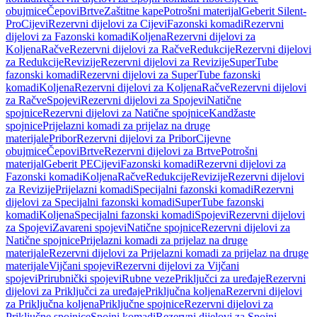
obujmice
Čepovi
Brtve
Zaštitne kape
Potrošni materijal
Geberit Silent-
Pro
Cijevi
Rezervni dijelovi za Cijevi
Fazonski komadi
Rezervni
dijelovi za Fazonski komadi
Koljena
Rezervni dijelovi za
Koljena
Račve
Rezervni dijelovi za Račve
Redukcije
Rezervni dijelovi
za Redukcije
Revizije
Rezervni dijelovi za Revizije
SuperTube
fazonski komadi
Rezervni dijelovi za SuperTube fazonski
komadi
Koljena
Rezervni dijelovi za Koljena
Račve
Rezervni dijelovi
za Račve
Spojevi
Rezervni dijelovi za Spojevi
Natične
spojnice
Rezervni dijelovi za Natične spojnice
Kandžaste
spojnice
Prijelazni komadi za prijelaz na druge
materijale
Pribor
Rezervni dijelovi za Pribor
Cijevne
obujmice
Čepovi
Brtve
Rezervni dijelovi za Brtve
Potrošni
materijal
Geberit PE
Cijevi
Fazonski komadi
Rezervni dijelovi za
Fazonski komadi
Koljena
Račve
Redukcije
Revizije
Rezervni dijelovi
za Revizije
Prijelazni komadi
Specijalni fazonski komadi
Rezervni
dijelovi za Specijalni fazonski komadi
SuperTube fazonski
komadi
Koljena
Specijalni fazonski komadi
Spojevi
Rezervni dijelovi
za Spojevi
Zavareni spojevi
Natične spojnice
Rezervni dijelovi za
Natične spojnice
Prijelazni komadi za prijelaz na druge
materijale
Rezervni dijelovi za Prijelazni komadi za prijelaz na druge
materijale
Vijčani spojevi
Rezervni dijelovi za Vijčani
spojevi
Prirubnički spojevi
Rubne veze
Priključci za uređaje
Rezervni
dijelovi za Priključci za uređaje
Priključna koljena
Rezervni dijelovi
za Priključna koljena
Priključne spojnice
Rezervni dijelovi za
Priključne spojnice
Spojni komadi
Rezervni dijelovi za Spojni