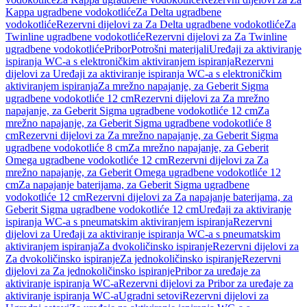
Kappa ugradbene vodokotliće
Za Delta ugradbene
vodokotliće
Rezervni dijelovi za Za Delta ugradbene vodokotliće
Za
Twinline ugradbene vodokotliće
Rezervni dijelovi za Za Twinline
ugradbene vodokotliće
Pribor
Potrošni materijali
Uređaji za aktiviranje
ispiranja WC-a s elektroničkim aktiviranjem ispiranja
Rezervni
dijelovi za Uređaji za aktiviranje ispiranja WC-a s elektroničkim
aktiviranjem ispiranja
Za mrežno napajanje, za Geberit Sigma
ugradbene vodokotliće 12 cm
Rezervni dijelovi za Za mrežno
napajanje, za Geberit Sigma ugradbene vodokotliće 12 cm
Za
mrežno napajanje, za Geberit Sigma ugradbene vodokotliće 8
cm
Rezervni dijelovi za Za mrežno napajanje, za Geberit Sigma
ugradbene vodokotliće 8 cm
Za mrežno napajanje, za Geberit
Omega ugradbene vodokotliće 12 cm
Rezervni dijelovi za Za
mrežno napajanje, za Geberit Omega ugradbene vodokotliće 12
cm
Za napajanje baterijama, za Geberit Sigma ugradbene
vodokotliće 12 cm
Rezervni dijelovi za Za napajanje baterijama, za
Geberit Sigma ugradbene vodokotliće 12 cm
Uređaji za aktiviranje
ispiranja WC-a s pneumatskim aktiviranjem ispiranja
Rezervni
dijelovi za Uređaji za aktiviranje ispiranja WC-a s pneumatskim
aktiviranjem ispiranja
Za dvokoličinsko ispiranje
Rezervni dijelovi za
Za dvokoličinsko ispiranje
Za jednokoličinsko ispiranje
Rezervni
dijelovi za Za jednokoličinsko ispiranje
Pribor za uređaje za
aktiviranje ispiranja WC-a
Rezervni dijelovi za Pribor za uređaje za
aktiviranje ispiranja WC-a
Ugradni setovi
Rezervni dijelovi za