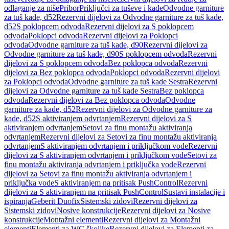
odlaganje za niše
Pribor
Priključci za tuševe i kade
Odvodne garniture
za tuš kade, d52
Rezervni dijelovi za Odvodne garniture za tuš kade,
d52
S poklopcem odvoda
Rezervni dijelovi za S poklopcem
odvoda
Poklopci odvoda
Rezervni dijelovi za Poklopci
odvoda
Odvodne garniture za tuš kade, d90
Rezervni dijelovi za
Odvodne garniture za tuš kade, d90
S poklopcem odvoda
Rezervni
dijelovi za S poklopcem odvoda
Bez poklopca odvoda
Rezervni
dijelovi za Bez poklopca odvoda
Poklopci odvoda
Rezervni dijelovi
za Poklopci odvoda
Odvodne garniture za tuš kade Sestra
Rezervni
dijelovi za Odvodne garniture za tuš kade Sestra
Bez poklopca
odvoda
Rezervni dijelovi za Bez poklopca odvoda
Odvodne
garniture za kade, d52
Rezervni dijelovi za Odvodne garniture za
kade, d52
S aktiviranjem odvrtanjem
Rezervni dijelovi za S
aktiviranjem odvrtanjem
Setovi za finu montažu aktiviranja
odvrtanjem
Rezervni dijelovi za Setovi za finu montažu aktiviranja
odvrtanjem
S aktiviranjem odvrtanjem i priključkom vode
Rezervni
dijelovi za S aktiviranjem odvrtanjem i priključkom vode
Setovi za
finu montažu aktiviranja odvrtanjem i priključka vode
Rezervni
dijelovi za Setovi za finu montažu aktiviranja odvrtanjem i
priključka vode
S aktiviranjem na pritisak PushControl
Rezervni
dijelovi za S aktiviranjem na pritisak PushControl
Sustavi instalacije i
ispiranja
Geberit Duofix
Sistemski zidovi
Rezervni dijelovi za
Sistemski zidovi
Nosive konstrukcije
Rezervni dijelovi za Nosive
konstrukcije
Montažni elementi
Rezervni dijelovi za Montažni
elementi
Elementi za WC školjke
Rezervni dijelovi za Elementi za