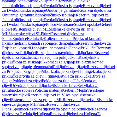
ispiranje
Jednokoličinsko ispiranje
Rezervni dijelovi za
Jednokoličinsko ispiranje
Dvokoličinsko ispiranje
Rezervni dijelovi
za Dvokoličinsko ispiranje
Unutarnje garniture
Rezervni dijelovi za
Unutarnje garniture
Jednokoličinsko ispiranje
Rezervni dijelovi za
Jednokoličinsko ispiranje
Dvokoličinsko ispiranje
Rezervni dijelovi
za Dvokoličinsko ispiranje
Pribor
Membrane
Sustavi opskrbe
Geberit
FlowFit
Sistemske cijevi ML
Sistemske cijevi za grijanje
ML
Sistemske cijevi SL
Fitinzi
Rezervni dijelovi za
Fitinzi
Spojnice
Redukcije
Koljena
T-komadi
Prijelazni komadi,
fiksni
Prijelazni komadi i spojnice, demontažni
Rezervni dijelovi za
Prijelazni komadi i spojnice, demontažni
Čepovi
Priključci
Rezervni
dijelovi za Priključci
Razdjelnici s navojnim priključkom
Rezervni
dijelovi za Razdjelnici s navojnim priključkom
Razdjelnik s
priključkom za stiskanje
T-komadi za grijanje
Prijelazni komadi i
spojevi za grijanje, demontažni
Priključci za grijanje
Rezervni dijelovi
za Priključci za grijanje
Pribor
Izolacije za cijevi i fitinge
Izolacije za
priključke
Brtvila za cijevi i fitinge
Brtvila za priključke
Brtve za
fitinge
Poklopci za cijevi
Poklopac za fitinge
Učvršćenja za
cijevi
Učvršćenja za priključke
Sistemske brtve
Set vijaka za
prirubničke spojeve
Potrošni materijal
Geberit Mepla
Višeslojne
sistemske cijevi
Rezervni dijelovi za Višeslojne sistemske
cijevi
Sistemske cijevi za grijanje ML
Rezervni dijelovi za Sistemske
cijevi za grijanje ML
Fitinzi
Rezervni dijelovi za
Fitinzi
Spojnice
Rezervni dijelovi za Spojnice
Redukcije
Rezervni
dijelovi za Redukcije
Koljena
Rezervni dijelovi za Koljena
T-