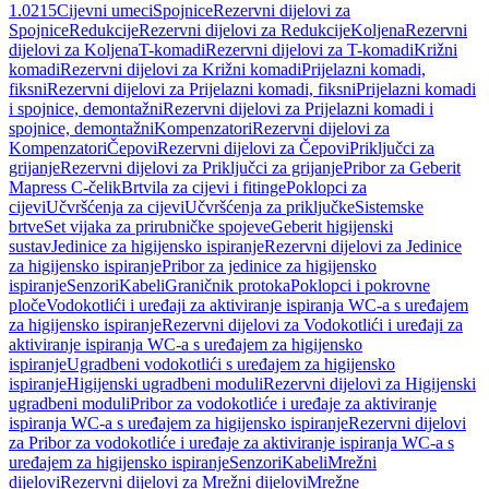
1.0215
Cijevni umeci
Spojnice
Rezervni dijelovi za
Spojnice
Redukcije
Rezervni dijelovi za Redukcije
Koljena
Rezervni
dijelovi za Koljena
T-komadi
Rezervni dijelovi za T-komadi
Križni
komadi
Rezervni dijelovi za Križni komadi
Prijelazni komadi,
fiksni
Rezervni dijelovi za Prijelazni komadi, fiksni
Prijelazni komadi
i spojnice, demontažni
Rezervni dijelovi za Prijelazni komadi i
spojnice, demontažni
Kompenzatori
Rezervni dijelovi za
Kompenzatori
Čepovi
Rezervni dijelovi za Čepovi
Priključci za
grijanje
Rezervni dijelovi za Priključci za grijanje
Pribor za Geberit
Mapress C-čelik
Brtvila za cijevi i fitinge
Poklopci za
cijevi
Učvršćenja za cijevi
Učvršćenja za priključke
Sistemske
brtve
Set vijaka za prirubničke spojeve
Geberit higijenski
sustav
Jedinice za higijensko ispiranje
Rezervni dijelovi za Jedinice
za higijensko ispiranje
Pribor za jedinice za higijensko
ispiranje
Senzori
Kabeli
Graničnik protoka
Poklopci i pokrovne
ploče
Vodokotlići i uređaji za aktiviranje ispiranja WC-a s uređajem
za higijensko ispiranje
Rezervni dijelovi za Vodokotlići i uređaji za
aktiviranje ispiranja WC-a s uređajem za higijensko
ispiranje
Ugradbeni vodokotlići s uređajem za higijensko
ispiranje
Higijenski ugradbeni moduli
Rezervni dijelovi za Higijenski
ugradbeni moduli
Pribor za vodokotliće i uređaje za aktiviranje
ispiranja WC-a s uređajem za higijensko ispiranje
Rezervni dijelovi
za Pribor za vodokotliće i uređaje za aktiviranje ispiranja WC-a s
uređajem za higijensko ispiranje
Senzori
Kabeli
Mrežni
dijelovi
Rezervni dijelovi za Mrežni dijelovi
Mrežne