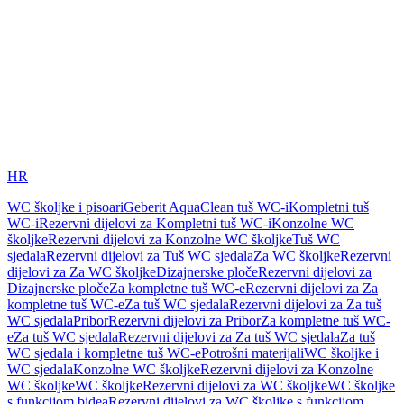
HR
WC školjke i pisoari
Geberit AquaClean tuš WC-i
Kompletni tuš
WC-i
Rezervni dijelovi za Kompletni tuš WC-i
Konzolne WC
školjke
Rezervni dijelovi za Konzolne WC školjke
Tuš WC
sjedala
Rezervni dijelovi za Tuš WC sjedala
Za WC školjke
Rezervni
dijelovi za Za WC školjke
Dizajnerske ploče
Rezervni dijelovi za
Dizajnerske ploče
Za kompletne tuš WC-e
Rezervni dijelovi za Za
kompletne tuš WC-e
Za tuš WC sjedala
Rezervni dijelovi za Za tuš
WC sjedala
Pribor
Rezervni dijelovi za Pribor
Za kompletne tuš WC-
e
Za tuš WC sjedala
Rezervni dijelovi za Za tuš WC sjedala
Za tuš
WC sjedala i kompletne tuš WC-e
Potrošni materijali
WC školjke i
WC sjedala
Konzolne WC školjke
Rezervni dijelovi za Konzolne
WC školjke
WC školjke
Rezervni dijelovi za WC školjke
WC školjke
s funkcijom bidea
Rezervni dijelovi za WC školjke s funkcijom