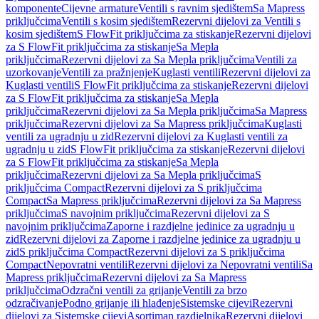
komponente
Cijevne armature
Ventili s ravnim sjedištem
Sa Mapress
priključcima
Ventili s kosim sjedištem
Rezervni dijelovi za Ventili s
kosim sjedištem
S FlowFit priključcima za stiskanje
Rezervni dijelovi
za S FlowFit priključcima za stiskanje
Sa Mepla
priključcima
Rezervni dijelovi za Sa Mepla priključcima
Ventili za
uzorkovanje
Ventili za pražnjenje
Kuglasti ventili
Rezervni dijelovi za
Kuglasti ventili
S FlowFit priključcima za stiskanje
Rezervni dijelovi
za S FlowFit priključcima za stiskanje
Sa Mepla
priključcima
Rezervni dijelovi za Sa Mepla priključcima
Sa Mapress
priključcima
Rezervni dijelovi za Sa Mapress priključcima
Kuglasti
ventili za ugradnju u zid
Rezervni dijelovi za Kuglasti ventili za
ugradnju u zid
S FlowFit priključcima za stiskanje
Rezervni dijelovi
za S FlowFit priključcima za stiskanje
Sa Mepla
priključcima
Rezervni dijelovi za Sa Mepla priključcima
S
priključcima Compact
Rezervni dijelovi za S priključcima
Compact
Sa Mapress priključcima
Rezervni dijelovi za Sa Mapress
priključcima
S navojnim priključcima
Rezervni dijelovi za S
navojnim priključcima
Zaporne i razdjelne jedinice za ugradnju u
zid
Rezervni dijelovi za Zaporne i razdjelne jedinice za ugradnju u
zid
S priključcima Compact
Rezervni dijelovi za S priključcima
Compact
Nepovratni ventili
Rezervni dijelovi za Nepovratni ventili
Sa
Mapress priključcima
Rezervni dijelovi za Sa Mapress
priključcima
Odzračni ventili za grijanje
Ventili za brzo
odzračivanje
Podno grijanje ili hlađenje
Sistemske cijevi
Rezervni
dijelovi za Sistemske cijevi
Asortiman razdjelnika
Rezervni dijelovi