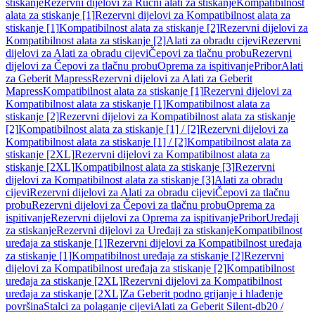
stiskanje
Rezervni dijelovi za Ručni alati za stiskanje
Kompatibilnost
alata za stiskanje [1]
Rezervni dijelovi za Kompatibilnost alata za
stiskanje [1]
Kompatibilnost alata za stiskanje [2]
Rezervni dijelovi za
Kompatibilnost alata za stiskanje [2]
Alati za obradu cijevi
Rezervni
dijelovi za Alati za obradu cijevi
Čepovi za tlačnu probu
Rezervni
dijelovi za Čepovi za tlačnu probu
Oprema za ispitivanje
Pribor
Alati
za Geberit Mapress
Rezervni dijelovi za Alati za Geberit
Mapress
Kompatibilnost alata za stiskanje [1]
Rezervni dijelovi za
Kompatibilnost alata za stiskanje [1]
Kompatibilnost alata za
stiskanje [2]
Rezervni dijelovi za Kompatibilnost alata za stiskanje
[2]
Kompatibilnost alata za stiskanje [1] / [2]
Rezervni dijelovi za
Kompatibilnost alata za stiskanje [1] / [2]
Kompatibilnost alata za
stiskanje [2XL]
Rezervni dijelovi za Kompatibilnost alata za
stiskanje [2XL]
Kompatibilnost alata za stiskanje [3]
Rezervni
dijelovi za Kompatibilnost alata za stiskanje [3]
Alati za obradu
cijevi
Rezervni dijelovi za Alati za obradu cijevi
Čepovi za tlačnu
probu
Rezervni dijelovi za Čepovi za tlačnu probu
Oprema za
ispitivanje
Rezervni dijelovi za Oprema za ispitivanje
Pribor
Uređaji
za stiskanje
Rezervni dijelovi za Uređaji za stiskanje
Kompatibilnost
uređaja za stiskanje [1]
Rezervni dijelovi za Kompatibilnost uređaja
za stiskanje [1]
Kompatibilnost uređaja za stiskanje [2]
Rezervni
dijelovi za Kompatibilnost uređaja za stiskanje [2]
Kompatibilnost
uređaja za stiskanje [2XL]
Rezervni dijelovi za Kompatibilnost
uređaja za stiskanje [2XL]
Za Geberit podno grijanje i hlađenje
površina
Stalci za polaganje cijevi
Alati za Geberit Silent-db20 /