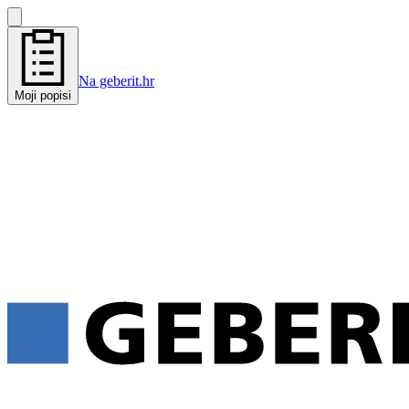
Na geberit.hr
Moji popisi