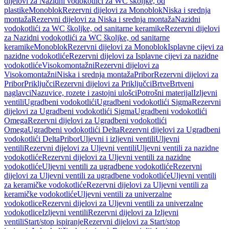
dijelovi za Nazidni vodokotlići za WC školjke, od
plastike
Monoblok
Rezervni dijelovi za Monoblok
Niska i srednja
montaža
Rezervni dijelovi za Niska i srednja montaža
Nazidni
vodokotlići za WC školjke, od sanitarne keramike
Rezervni dijelovi
za Nazidni vodokotlići za WC školjke, od sanitarne
keramike
Monoblok
Rezervni dijelovi za Monoblok
Isplavne cijevi za
nazidne vodokotliće
Rezervni dijelovi za Isplavne cijevi za nazidne
vodokotliće
Visokomontažni
Rezervni dijelovi za
Visokomontažni
Niska i srednja montaža
Pribor
Rezervni dijelovi za
Pribor
Priključci
Rezervni dijelovi za Priključci
Brtve
Brtveni
naglavci
Nazuvice, rozete i zastojni ulošci
Potrošni materijal
Izljevni
ventili
Ugradbeni vodokotlići
Ugradbeni vodokotlići Sigma
Rezervni
dijelovi za Ugradbeni vodokotlići Sigma
Ugradbeni vodokotlići
Omega
Rezervni dijelovi za Ugradbeni vodokotlići
Omega
Ugradbeni vodokotlići Delta
Rezervni dijelovi za Ugradbeni
vodokotlići Delta
Pribor
Uljevni i izljevni ventili
Uljevni
ventili
Rezervni dijelovi za Uljevni ventili
Uljevni ventili za nazidne
vodokotliće
Rezervni dijelovi za Uljevni ventili za nazidne
vodokotliće
Uljevni ventili za ugradbene vodokotliće
Rezervni
dijelovi za Uljevni ventili za ugradbene vodokotliće
Uljevni ventili
za keramičke vodokotliće
Rezervni dijelovi za Uljevni ventili za
keramičke vodokotliće
Uljevni ventili za univerzalne
vodokotlice
Rezervni dijelovi za Uljevni ventili za univerzalne
vodokotlice
Izljevni ventili
Rezervni dijelovi za Izljevni
ventili
Start/stop ispiranje
Rezervni dijelovi za Start/stop