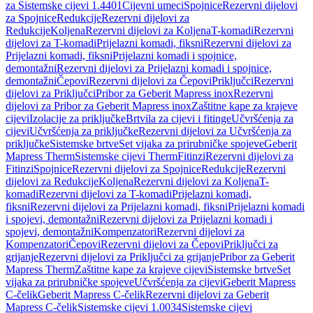
za Sistemske cijevi 1.4401
Cijevni umeci
Spojnice
Rezervni dijelovi
za Spojnice
Redukcije
Rezervni dijelovi za
Redukcije
Koljena
Rezervni dijelovi za Koljena
T-komadi
Rezervni
dijelovi za T-komadi
Prijelazni komadi, fiksni
Rezervni dijelovi za
Prijelazni komadi, fiksni
Prijelazni komadi i spojnice,
demontažni
Rezervni dijelovi za Prijelazni komadi i spojnice,
demontažni
Čepovi
Rezervni dijelovi za Čepovi
Priključci
Rezervni
dijelovi za Priključci
Pribor za Geberit Mapress inox
Rezervni
dijelovi za Pribor za Geberit Mapress inox
Zaštitne kape za krajeve
cijevi
Izolacije za priključke
Brtvila za cijevi i fitinge
Učvršćenja za
cijevi
Učvršćenja za priključke
Rezervni dijelovi za Učvršćenja za
priključke
Sistemske brtve
Set vijaka za prirubničke spojeve
Geberit
Mapress Therm
Sistemske cijevi Therm
Fitinzi
Rezervni dijelovi za
Fitinzi
Spojnice
Rezervni dijelovi za Spojnice
Redukcije
Rezervni
dijelovi za Redukcije
Koljena
Rezervni dijelovi za Koljena
T-
komadi
Rezervni dijelovi za T-komadi
Prijelazni komadi,
fiksni
Rezervni dijelovi za Prijelazni komadi, fiksni
Prijelazni komadi
i spojevi, demontažni
Rezervni dijelovi za Prijelazni komadi i
spojevi, demontažni
Kompenzatori
Rezervni dijelovi za
Kompenzatori
Čepovi
Rezervni dijelovi za Čepovi
Priključci za
grijanje
Rezervni dijelovi za Priključci za grijanje
Pribor za Geberit
Mapress Therm
Zaštitne kape za krajeve cijevi
Sistemske brtve
Set
vijaka za prirubničke spojeve
Učvršćenja za cijevi
Geberit Mapress
C-čelik
Geberit Mapress C-čelik
Rezervni dijelovi za Geberit
Mapress C-čelik
Sistemske cijevi 1.0034
Sistemske cijevi