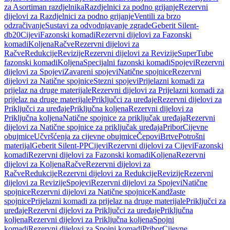
za Asortiman razdjelnika
Razdjelnici za podno grijanje
Rezervni
dijelovi za Razdjelnici za podno grijanje
Ventili za brzo
odzračivanje
Sustavi za odvodnjavanje zgrade
Geberit Silent-
db20
Cijevi
Fazonski komadi
Rezervni dijelovi za Fazonski
komadi
Koljena
Račve
Rezervni dijelovi za
Račve
Redukcije
Revizije
Rezervni dijelovi za Revizije
SuperTube
fazonski komadi
Koljena
Specijalni fazonski komadi
Spojevi
Rezervni
dijelovi za Spojevi
Zavareni spojevi
Natične spojnice
Rezervni
dijelovi za Natične spojnice
Stezni spojevi
Prijelazni komadi za
prijelaz na druge materijale
Rezervni dijelovi za Prijelazni komadi za
prijelaz na druge materijale
Priključci za uređaje
Rezervni dijelovi za
Priključci za uređaje
Priključna koljena
Rezervni dijelovi za
Priključna koljena
Natične spojnice za priključak uređaja
Rezervni
dijelovi za Natične spojnice za priključak uređaja
Pribor
Cijevne
obujmice
Učvršćenja za cijevne obujmice
Čepovi
Brtve
Potrošni
materijal
Geberit Silent-PP
Cijevi
Rezervni dijelovi za Cijevi
Fazonski
komadi
Rezervni dijelovi za Fazonski komadi
Koljena
Rezervni
dijelovi za Koljena
Račve
Rezervni dijelovi za
Račve
Redukcije
Rezervni dijelovi za Redukcije
Revizije
Rezervni
dijelovi za Revizije
Spojevi
Rezervni dijelovi za Spojevi
Natične
spojnice
Rezervni dijelovi za Natične spojnice
Kandžaste
spojnice
Prijelazni komadi za prijelaz na druge materijale
Priključci za
uređaje
Rezervni dijelovi za Priključci za uređaje
Priključna
koljena
Rezervni dijelovi za Priključna koljena
Spojni
komadi
Rezervni dijelovi za Spojni komadi
Pribor
Cijevne