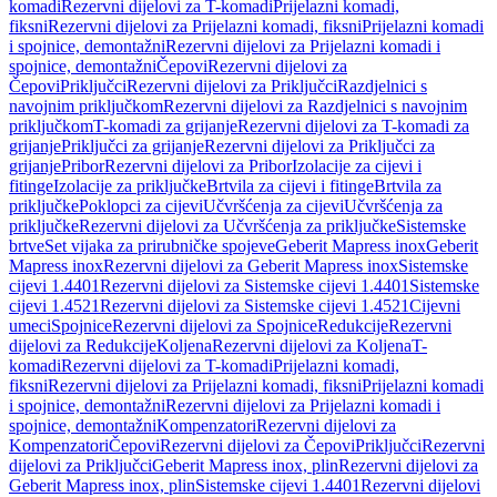
komadi
Rezervni dijelovi za T-komadi
Prijelazni komadi,
fiksni
Rezervni dijelovi za Prijelazni komadi, fiksni
Prijelazni komadi
i spojnice, demontažni
Rezervni dijelovi za Prijelazni komadi i
spojnice, demontažni
Čepovi
Rezervni dijelovi za
Čepovi
Priključci
Rezervni dijelovi za Priključci
Razdjelnici s
navojnim priključkom
Rezervni dijelovi za Razdjelnici s navojnim
priključkom
T-komadi za grijanje
Rezervni dijelovi za T-komadi za
grijanje
Priključci za grijanje
Rezervni dijelovi za Priključci za
grijanje
Pribor
Rezervni dijelovi za Pribor
Izolacije za cijevi i
fitinge
Izolacije za priključke
Brtvila za cijevi i fitinge
Brtvila za
priključke
Poklopci za cijevi
Učvršćenja za cijevi
Učvršćenja za
priključke
Rezervni dijelovi za Učvršćenja za priključke
Sistemske
brtve
Set vijaka za prirubničke spojeve
Geberit Mapress inox
Geberit
Mapress inox
Rezervni dijelovi za Geberit Mapress inox
Sistemske
cijevi 1.4401
Rezervni dijelovi za Sistemske cijevi 1.4401
Sistemske
cijevi 1.4521
Rezervni dijelovi za Sistemske cijevi 1.4521
Cijevni
umeci
Spojnice
Rezervni dijelovi za Spojnice
Redukcije
Rezervni
dijelovi za Redukcije
Koljena
Rezervni dijelovi za Koljena
T-
komadi
Rezervni dijelovi za T-komadi
Prijelazni komadi,
fiksni
Rezervni dijelovi za Prijelazni komadi, fiksni
Prijelazni komadi
i spojnice, demontažni
Rezervni dijelovi za Prijelazni komadi i
spojnice, demontažni
Kompenzatori
Rezervni dijelovi za
Kompenzatori
Čepovi
Rezervni dijelovi za Čepovi
Priključci
Rezervni
dijelovi za Priključci
Geberit Mapress inox, plin
Rezervni dijelovi za
Geberit Mapress inox, plin
Sistemske cijevi 1.4401
Rezervni dijelovi