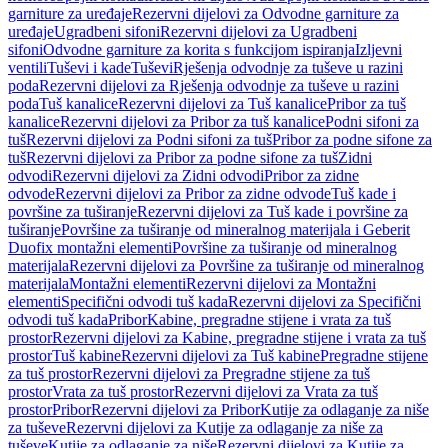
garniture za uređaje
Rezervni dijelovi za Odvodne garniture za
uređaje
Ugradbeni sifoni
Rezervni dijelovi za Ugradbeni
sifoni
Odvodne garniture za korita s funkcijom ispiranja
Izljevni
ventili
Tuševi i kade
Tuševi
Rješenja odvodnje za tuševe u razini
poda
Rezervni dijelovi za Rješenja odvodnje za tuševe u razini
poda
Tuš kanalice
Rezervni dijelovi za Tuš kanalice
Pribor za tuš
kanalice
Rezervni dijelovi za Pribor za tuš kanalice
Podni sifoni za
tuš
Rezervni dijelovi za Podni sifoni za tuš
Pribor za podne sifone za
tuš
Rezervni dijelovi za Pribor za podne sifone za tuš
Zidni
odvodi
Rezervni dijelovi za Zidni odvodi
Pribor za zidne
odvode
Rezervni dijelovi za Pribor za zidne odvode
Tuš kade i
površine za tuširanje
Rezervni dijelovi za Tuš kade i površine za
tuširanje
Površine za tuširanje od mineralnog materijala i Geberit
Duofix montažni elementi
Površine za tuširanje od mineralnog
materijala
Rezervni dijelovi za Površine za tuširanje od mineralnog
materijala
Montažni elementi
Rezervni dijelovi za Montažni
elementi
Specifični odvodi tuš kada
Rezervni dijelovi za Specifični
odvodi tuš kada
Pribor
Kabine, pregradne stijene i vrata za tuš
prostor
Rezervni dijelovi za Kabine, pregradne stijene i vrata za tuš
prostor
Tuš kabine
Rezervni dijelovi za Tuš kabine
Pregradne stijene
za tuš prostor
Rezervni dijelovi za Pregradne stijene za tuš
prostor
Vrata za tuš prostor
Rezervni dijelovi za Vrata za tuš
prostor
Pribor
Rezervni dijelovi za Pribor
Kutije za odlaganje za niše
za tuševe
Rezervni dijelovi za Kutije za odlaganje za niše za
tuševe
Kutije za odlaganje za niše
Rezervni dijelovi za Kutije za