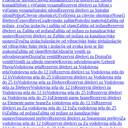
komadi
Sifoni s vijčanim vezama
Rezervni dijelovi za Sifoni s
vijčanim vezama
Spiralni sifoni
Rezervni dijelovi za Spiralni
sifoni
Pribor
Cijevne obujmice
Učvršćenja za cijevne obujmice
Noseći
žljebovi
Čepovi
Brtve
Građevinske zaštite
Potrošni materijal
Zaštita od
požara, zvučna izolacija i zaštita od vlage
Zaštita od požara
Rezervni
dijelovi za Zaštita od požara
Zaštita od požara za kanalizacijske
sustave
Rezervni dijelovi za Zaštita od požara za kanalizacijske
sustave
Zvučna izolacija
Izolacije od vibracijske buke tijela
Izolacije
od vibracijske buke tijela i izolacija od zvuka koja se širi
zrakom
Zaštita od vlage
Brtvila
Odzračni ventili za
odvodnjavanje
Dozračni ventili
Rezervni dijelovi za Dozračni
ventili
Ventili za uštedu energije
Krovno odvodnjavanje Geberit
Pluvia
Vodolovna grla
Rezervni dijelovi za Vodolovna
grla
Vodolovna grla do 12 l/s
Rezervni dijelovi za Vodolovna grla do
12 l/s
Vodolovna grla do 25 l/s
Rezervni dijelovi za Vodolovna grla
do 25 l/s
Vodolovna grla za žljebove
Rezervni dijelovi za Vodolovna
grla za žljebove
Vodolovna grla do 12 l/s
Rezervni dijelovi za
Vodolovna grla do 12 l/s
Vodolovna grla do 25 l/s
Rezervni dijelovi
za Vodolovna grla do 25 l/s
Elementi parne brane
Rezervni dijelovi
za Elementi parne brane
Za vodolovna grla do 12 l/s
Rezervni
dijelovi za Za vodolovna grla do 12 l/s
Za vodolovna grla do 25
l/s
Zaštita od požara
Zaštita od požara za kanalizacijske
sustave
Sigurnosni preljevi
Rezervni dijelovi za Sigurnosni preljevi
Za
vodolovna grla do 12 l/s
Rezervni dijelovi za Za vodolovna grla do