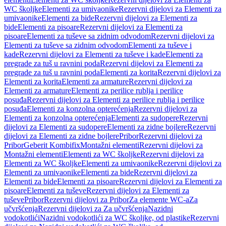
WC školjke
Elementi za umivaonike
Rezervni dijelovi za Elementi za
umivaonike
Elementi za bide
Rezervni dijelovi za Elementi za
bide
Elementi za pisoare
Rezervni dijelovi za Elementi za
pisoare
Elementi za tuševe sa zidnim odvodom
Rezervni dijelovi za
Elementi za tuševe sa zidnim odvodom
Elementi za tuševe i
kade
Rezervni dijelovi za Elementi za tuševe i kade
Elementi za
pregrade za tuš u ravnini poda
Rezervni dijelovi za Elementi za
pregrade za tuš u ravnini poda
Elementi za korita
Rezervni dijelovi za
Elementi za korita
Elementi za armature
Rezervni dijelovi za
Elementi za armature
Elementi za perilice rublja i perilice
posuđa
Rezervni dijelovi za Elementi za perilice rublja i perilice
posuđa
Elementi za konzolna opterećenja
Rezervni dijelovi za
Elementi za konzolna opterećenja
Elementi za sudopere
Rezervni
dijelovi za Elementi za sudopere
Elementi za zidne bojlere
Rezervni
dijelovi za Elementi za zidne bojlere
Pribor
Rezervni dijelovi za
Pribor
Geberit Kombifix
Montažni elementi
Rezervni dijelovi za
Montažni elementi
Elementi za WC školjke
Rezervni dijelovi za
Elementi za WC školjke
Elementi za umivaonike
Rezervni dijelovi za
Elementi za umivaonike
Elementi za bide
Rezervni dijelovi za
Elementi za bide
Elementi za pisoare
Rezervni dijelovi za Elementi za
pisoare
Elementi za tuševe
Rezervni dijelovi za Elementi za
tuševe
Pribor
Rezervni dijelovi za Pribor
Za elemente WC-a
Za
učvršćenja
Rezervni dijelovi za Za učvršćenja
Nazidni
vodokotlići
Nazidni vodokotlići za WC školjke, od plastike
Rezervni