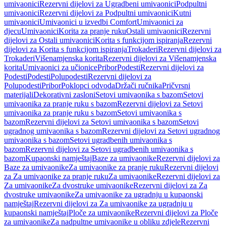
umivaonici
Rezervni dijelovi za Ugradbeni umivaonici
Podpultni
umivaonici
Rezervni dijelovi za Podpultni umivaonici
Kutni
umivaonici
Umivaonici u izvedbi Comfort
Umivaonici za
djecu
Umivaonici
Korita za pranje ruku
Ostali umivaonici
Rezervni
dijelovi za Ostali umivaonici
Korita s funkcijom ispiranja
Rezervni
dijelovi za Korita s funkcijom ispiranja
Trokaderi
Rezervni dijelovi za
Trokaderi
Višenamjenska korita
Rezervni dijelovi za Višenamjenska
korita
Umivaonici za učionice
Pribor
Podesti
Rezervni dijelovi za
Podesti
Podesti
Polupodesti
Rezervni dijelovi za
Polupodesti
Pribor
Poklopci odvoda
Držači ručnika
Pričvrsni
materijali
Dekorativni zasloni
Setovi umivaonika s bazom
Setovi
umivaonika za pranje ruku s bazom
Rezervni dijelovi za Setovi
umivaonika za pranje ruku s bazom
Setovi umivaonika s
bazom
Rezervni dijelovi za Setovi umivaonika s bazom
Setovi
ugradnog umivaonika s bazom
Rezervni dijelovi za Setovi ugradnog
umivaonika s bazom
Setovi ugradbenih umivaonika s
bazom
Rezervni dijelovi za Setovi ugradbenih umivaonika s
bazom
Kupaonski namještaj
Baze za umivaonike
Rezervni dijelovi za
Baze za umivaonike
Za umivaonike za pranje ruku
Rezervni dijelovi
za Za umivaonike za pranje ruku
Za umivaonike
Rezervni dijelovi za
Za umivaonike
Za dvostruke umivaonike
Rezervni dijelovi za Za
dvostruke umivaonike
Za umivaonike za ugradnju u kupaonski
namještaj
Rezervni dijelovi za Za umivaonike za ugradnju u
kupaonski namještaj
Ploče za umivaonike
Rezervni dijelovi za Ploče
za umivaonike
Za nadpultne umivaonike u obliku zdjele
Rezervni