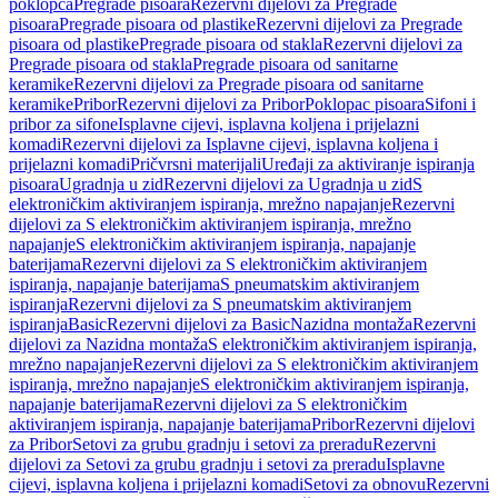
poklopca
Pregrade pisoara
Rezervni dijelovi za Pregrade
pisoara
Pregrade pisoara od plastike
Rezervni dijelovi za Pregrade
pisoara od plastike
Pregrade pisoara od stakla
Rezervni dijelovi za
Pregrade pisoara od stakla
Pregrade pisoara od sanitarne
keramike
Rezervni dijelovi za Pregrade pisoara od sanitarne
keramike
Pribor
Rezervni dijelovi za Pribor
Poklopac pisoara
Sifoni i
pribor za sifone
Isplavne cijevi, isplavna koljena i prijelazni
komadi
Rezervni dijelovi za Isplavne cijevi, isplavna koljena i
prijelazni komadi
Pričvrsni materijali
Uređaji za aktiviranje ispiranja
pisoara
Ugradnja u zid
Rezervni dijelovi za Ugradnja u zid
S
elektroničkim aktiviranjem ispiranja, mrežno napajanje
Rezervni
dijelovi za S elektroničkim aktiviranjem ispiranja, mrežno
napajanje
S elektroničkim aktiviranjem ispiranja, napajanje
baterijama
Rezervni dijelovi za S elektroničkim aktiviranjem
ispiranja, napajanje baterijama
S pneumatskim aktiviranjem
ispiranja
Rezervni dijelovi za S pneumatskim aktiviranjem
ispiranja
Basic
Rezervni dijelovi za Basic
Nazidna montaža
Rezervni
dijelovi za Nazidna montaža
S elektroničkim aktiviranjem ispiranja,
mrežno napajanje
Rezervni dijelovi za S elektroničkim aktiviranjem
ispiranja, mrežno napajanje
S elektroničkim aktiviranjem ispiranja,
napajanje baterijama
Rezervni dijelovi za S elektroničkim
aktiviranjem ispiranja, napajanje baterijama
Pribor
Rezervni dijelovi
za Pribor
Setovi za grubu gradnju i setovi za preradu
Rezervni
dijelovi za Setovi za grubu gradnju i setovi za preradu
Isplavne
cijevi, isplavna koljena i prijelazni komadi
Setovi za obnovu
Rezervni