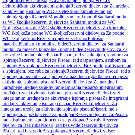
Ugradni setovi
Za uređaje za aktiviranje ispiranja WC-a s
elektroničkim aktiviranjem ispiranja
Rezervni dijelovi za Za uređaje
za aktiviranje ispiranja WC-a s elektroničkim aktiviranjem
ispiranja
Spojevi
Geberit Monolith sanitarni moduli
Sanitarni moduli
za WC školjke
Rezervni dijelovi za Sanitarni moduli za WC
školjke
Za konzolne WC školjke
Rezervni dijelovi za Za konzolne
WC školjke
Za podne WC školjke
Rezervni dijelovi za Za podne
WC školjke
Pribor
Rezervni dijelovi za Pribor
Potrošni
materijali
Sanitarni moduli za bidee
Rezervni dijelovi za Sanitarni
moduli za bidee
Za konzolne i podne bidee
Rezervni dijelovi za Za
konzolne i podne bidee
Pisoari
Pisoari, rad s ispiranjem, s rubom za
ispiranje
Rezervni dijelovi za Pisoari, rad s ispiranjem, s rubom za
ispiranje
Bez poklopca
Rezervni dijelovi za Bez poklopca
Pisoari, rad
s ispiranjem, bez ruba za ispiranje
Rezervni dijelovi za Pisoari, rad s
ispiranjem, bez ruba za ispiranje
Za nazidne i ugradbene uređaje za
aktiviranje ispiranja pisoara
Rezervni dijelovi za Za nazidne i
ugradbene uređaje za aktiviranje ispiranja pisoara
S integriranim
uređajem za aktiviranje ispiranja pisoara
Rezervni dijelovi za S
integriranim uređajem za aktiviranje ispiranja pisoara
Za integrirani
uređaj za aktiviranje ispiranja pisoara
Rezervni dijelovi za Za
integrirani uređaj za aktiviranje ispiranja pisoara
Pisoari, rad s
ispiranjem, s poklopcem / za poklopac
Rezervni dijelovi za Pisoari,
rad s ispiranjem, s poklopcem / za poklopac
Bez ruba
Rezervni
dijelovi za Bez ruba
Pisoari, rad bez vode
Rezervni dijelovi za
Pisoari, rad bez vode
Bez poklopca
Rezervni dijelovi za Bez