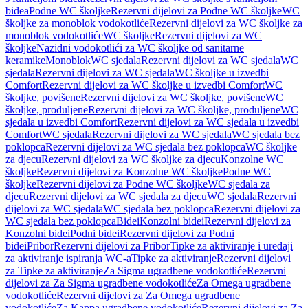
bidea
Podne WC školjke
Rezervni dijelovi za Podne WC školjke
WC
školjke za monoblok vodokotliće
Rezervni dijelovi za WC školjke za
monoblok vodokotliće
WC školjke
Rezervni dijelovi za WC
školjke
Nazidni vodokotlići za WC školjke od sanitarne
keramike
Monoblok
WC sjedala
Rezervni dijelovi za WC sjedala
WC
sjedala
Rezervni dijelovi za WC sjedala
WC školjke u izvedbi
Comfort
Rezervni dijelovi za WC školjke u izvedbi Comfort
WC
školjke, povišene
Rezervni dijelovi za WC školjke, povišene
WC
školjke, produljene
Rezervni dijelovi za WC školjke, produljene
WC
sjedala u izvedbi Comfort
Rezervni dijelovi za WC sjedala u izvedbi
Comfort
WC sjedala
Rezervni dijelovi za WC sjedala
WC sjedala bez
poklopca
Rezervni dijelovi za WC sjedala bez poklopca
WC školjke
za djecu
Rezervni dijelovi za WC školjke za djecu
Konzolne WC
školjke
Rezervni dijelovi za Konzolne WC školjke
Podne WC
školjke
Rezervni dijelovi za Podne WC školjke
WC sjedala za
djecu
Rezervni dijelovi za WC sjedala za djecu
WC sjedala
Rezervni
dijelovi za WC sjedala
WC sjedala bez poklopca
Rezervni dijelovi za
WC sjedala bez poklopca
Bidei
Konzolni bidei
Rezervni dijelovi za
Konzolni bidei
Podni bidei
Rezervni dijelovi za Podni
bidei
Pribor
Rezervni dijelovi za Pribor
Tipke za aktiviranje i uređaji
za aktiviranje ispiranja WC-a
Tipke za aktiviranje
Rezervni dijelovi
za Tipke za aktiviranje
Za Sigma ugradbene vodokotliće
Rezervni
dijelovi za Za Sigma ugradbene vodokotliće
Za Omega ugradbene
vodokotliće
Rezervni dijelovi za Za Omega ugradbene
vodokotliće
Za Kappa ugradbene vodokotliće
Rezervni dijelovi za Za