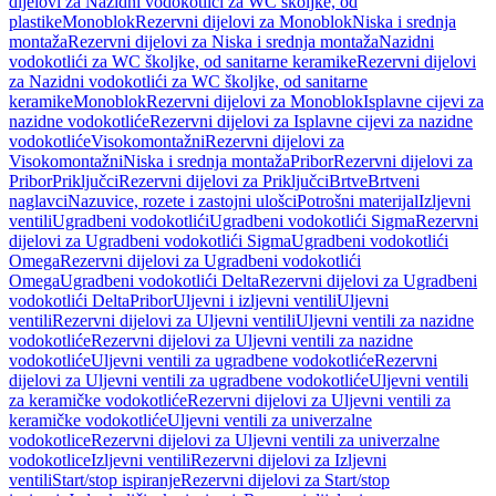
dijelovi za Nazidni vodokotlići za WC školjke, od
plastike
Monoblok
Rezervni dijelovi za Monoblok
Niska i srednja
montaža
Rezervni dijelovi za Niska i srednja montaža
Nazidni
vodokotlići za WC školjke, od sanitarne keramike
Rezervni dijelovi
za Nazidni vodokotlići za WC školjke, od sanitarne
keramike
Monoblok
Rezervni dijelovi za Monoblok
Isplavne cijevi za
nazidne vodokotliće
Rezervni dijelovi za Isplavne cijevi za nazidne
vodokotliće
Visokomontažni
Rezervni dijelovi za
Visokomontažni
Niska i srednja montaža
Pribor
Rezervni dijelovi za
Pribor
Priključci
Rezervni dijelovi za Priključci
Brtve
Brtveni
naglavci
Nazuvice, rozete i zastojni ulošci
Potrošni materijal
Izljevni
ventili
Ugradbeni vodokotlići
Ugradbeni vodokotlići Sigma
Rezervni
dijelovi za Ugradbeni vodokotlići Sigma
Ugradbeni vodokotlići
Omega
Rezervni dijelovi za Ugradbeni vodokotlići
Omega
Ugradbeni vodokotlići Delta
Rezervni dijelovi za Ugradbeni
vodokotlići Delta
Pribor
Uljevni i izljevni ventili
Uljevni
ventili
Rezervni dijelovi za Uljevni ventili
Uljevni ventili za nazidne
vodokotliće
Rezervni dijelovi za Uljevni ventili za nazidne
vodokotliće
Uljevni ventili za ugradbene vodokotliće
Rezervni
dijelovi za Uljevni ventili za ugradbene vodokotliće
Uljevni ventili
za keramičke vodokotliće
Rezervni dijelovi za Uljevni ventili za
keramičke vodokotliće
Uljevni ventili za univerzalne
vodokotlice
Rezervni dijelovi za Uljevni ventili za univerzalne
vodokotlice
Izljevni ventili
Rezervni dijelovi za Izljevni
ventili
Start/stop ispiranje
Rezervni dijelovi za Start/stop