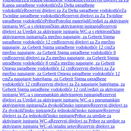
Kappa ugradbene vodokotliće
Za Delta ugradbene
vodokotliće
Rezervni dijelovi za Za Delta ugradbene vodokotliće
Za
Twinline ugradbene vodokotliće
Rezervni dijelovi za Za Twinline
ugradbene vodokotliće
Pribor
Potrošni materijali
Uređaji za aktiviranje
ispiranja WC-a s elektroničkim aktiviranjem ispiranja
Rezervni
dijelovi za Uređaji za aktiviranje ispiranja WC-a s elektroničkim
aktiviranjem ispiranja
Za mrežno napajanje, za Geberit Sigma
ugradbene vodokotliće 12 cm
Rezervni dijelovi za Za mrežno
napajanje, za Geberit Sigma ugradbene vodokotliće 12 cm
Za
mrežno napajanje, za Geberit Sigma ugradbene vodokotliće 8
cm
Rezervni dijelovi za Za mrežno napajanje, za Geberit Sigma
ugradbene vodokotliće 8 cm
Za mrežno napajanje, za Geberit
Omega ugradbene vodokotliće 12 cm
Rezervni dijelovi za Za
mrežno napajanje, za Geberit Omega ugradbene vodokotliće 12
cm
Za napajanje baterijama, za Geberit Sigma ugradbene
vodokotliće 12 cm
Rezervni dijelovi za Za napajanje baterijama, za
Geberit Sigma ugradbene vodokotliće 12 cm
Uređaji za aktiviranje
ispiranja WC-a s pneumatskim aktiviranjem ispiranja
Rezervni
dijelovi za Uređaji za aktiviranje ispiranja WC-a s pneumatskim
aktiviranjem ispiranja
Za dvokoličinsko ispiranje
Rezervni dijelovi za
Za dvokoličinsko ispiranje
Za jednokoličinsko ispiranje
Rezervni
dijelovi za Za jednokoličinsko ispiranje
Pribor za uređaje za
aktiviranje ispiranja WC-a
Rezervni dijelovi za Pribor za uređaje za
aktiviranje ispiranja WC-a
Ugradni setovi
Rezervni dijelovi za