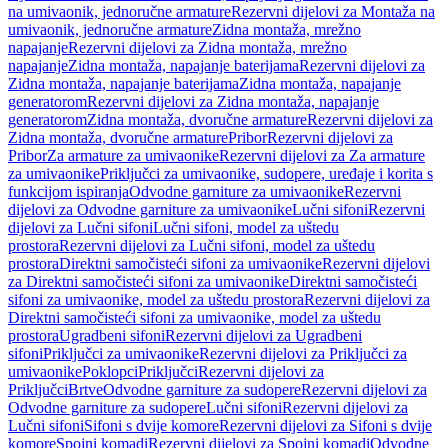
na umivaonik, jednoručne armature
Rezervni dijelovi za Montaža na
umivaonik, jednoručne armature
Zidna montaža, mrežno
napajanje
Rezervni dijelovi za Zidna montaža, mrežno
napajanje
Zidna montaža, napajanje baterijama
Rezervni dijelovi za
Zidna montaža, napajanje baterijama
Zidna montaža, napajanje
generatorom
Rezervni dijelovi za Zidna montaža, napajanje
generatorom
Zidna montaža, dvoručne armature
Rezervni dijelovi za
Zidna montaža, dvoručne armature
Pribor
Rezervni dijelovi za
Pribor
Za armature za umivaonike
Rezervni dijelovi za Za armature
za umivaonike
Priključci za umivaonike, sudopere, uređaje i korita s
funkcijom ispiranja
Odvodne garniture za umivaonike
Rezervni
dijelovi za Odvodne garniture za umivaonike
Lučni sifoni
Rezervni
dijelovi za Lučni sifoni
Lučni sifoni, model za uštedu
prostora
Rezervni dijelovi za Lučni sifoni, model za uštedu
prostora
Direktni samočisteći sifoni za umivaonike
Rezervni dijelovi
za Direktni samočisteći sifoni za umivaonike
Direktni samočisteći
sifoni za umivaonike, model za uštedu prostora
Rezervni dijelovi za
Direktni samočisteći sifoni za umivaonike, model za uštedu
prostora
Ugradbeni sifoni
Rezervni dijelovi za Ugradbeni
sifoni
Priključci za umivaonike
Rezervni dijelovi za Priključci za
umivaonike
Poklopci
Priključci
Rezervni dijelovi za
Priključci
Brtve
Odvodne garniture za sudopere
Rezervni dijelovi za
Odvodne garniture za sudopere
Lučni sifoni
Rezervni dijelovi za
Lučni sifoni
Sifoni s dvije komore
Rezervni dijelovi za Sifoni s dvije
komore
Spojni komadi
Rezervni dijelovi za Spojni komadi
Odvodne