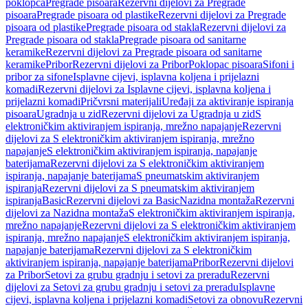
poklopca
Pregrade pisoara
Rezervni dijelovi za Pregrade
pisoara
Pregrade pisoara od plastike
Rezervni dijelovi za Pregrade
pisoara od plastike
Pregrade pisoara od stakla
Rezervni dijelovi za
Pregrade pisoara od stakla
Pregrade pisoara od sanitarne
keramike
Rezervni dijelovi za Pregrade pisoara od sanitarne
keramike
Pribor
Rezervni dijelovi za Pribor
Poklopac pisoara
Sifoni i
pribor za sifone
Isplavne cijevi, isplavna koljena i prijelazni
komadi
Rezervni dijelovi za Isplavne cijevi, isplavna koljena i
prijelazni komadi
Pričvrsni materijali
Uređaji za aktiviranje ispiranja
pisoara
Ugradnja u zid
Rezervni dijelovi za Ugradnja u zid
S
elektroničkim aktiviranjem ispiranja, mrežno napajanje
Rezervni
dijelovi za S elektroničkim aktiviranjem ispiranja, mrežno
napajanje
S elektroničkim aktiviranjem ispiranja, napajanje
baterijama
Rezervni dijelovi za S elektroničkim aktiviranjem
ispiranja, napajanje baterijama
S pneumatskim aktiviranjem
ispiranja
Rezervni dijelovi za S pneumatskim aktiviranjem
ispiranja
Basic
Rezervni dijelovi za Basic
Nazidna montaža
Rezervni
dijelovi za Nazidna montaža
S elektroničkim aktiviranjem ispiranja,
mrežno napajanje
Rezervni dijelovi za S elektroničkim aktiviranjem
ispiranja, mrežno napajanje
S elektroničkim aktiviranjem ispiranja,
napajanje baterijama
Rezervni dijelovi za S elektroničkim
aktiviranjem ispiranja, napajanje baterijama
Pribor
Rezervni dijelovi
za Pribor
Setovi za grubu gradnju i setovi za preradu
Rezervni
dijelovi za Setovi za grubu gradnju i setovi za preradu
Isplavne
cijevi, isplavna koljena i prijelazni komadi
Setovi za obnovu
Rezervni