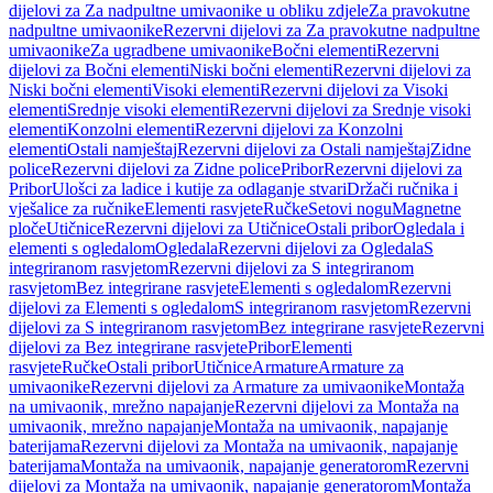
dijelovi za Za nadpultne umivaonike u obliku zdjele
Za pravokutne
nadpultne umivaonike
Rezervni dijelovi za Za pravokutne nadpultne
umivaonike
Za ugradbene umivaonike
Bočni elementi
Rezervni
dijelovi za Bočni elementi
Niski bočni elementi
Rezervni dijelovi za
Niski bočni elementi
Visoki elementi
Rezervni dijelovi za Visoki
elementi
Srednje visoki elementi
Rezervni dijelovi za Srednje visoki
elementi
Konzolni elementi
Rezervni dijelovi za Konzolni
elementi
Ostali namještaj
Rezervni dijelovi za Ostali namještaj
Zidne
police
Rezervni dijelovi za Zidne police
Pribor
Rezervni dijelovi za
Pribor
Ulošci za ladice i kutije za odlaganje stvari
Držači ručnika i
vješalice za ručnike
Elementi rasvjete
Ručke
Setovi nogu
Magnetne
ploče
Utičnice
Rezervni dijelovi za Utičnice
Ostali pribor
Ogledala i
elementi s ogledalom
Ogledala
Rezervni dijelovi za Ogledala
S
integriranom rasvjetom
Rezervni dijelovi za S integriranom
rasvjetom
Bez integrirane rasvjete
Elementi s ogledalom
Rezervni
dijelovi za Elementi s ogledalom
S integriranom rasvjetom
Rezervni
dijelovi za S integriranom rasvjetom
Bez integrirane rasvjete
Rezervni
dijelovi za Bez integrirane rasvjete
Pribor
Elementi
rasvjete
Ručke
Ostali pribor
Utičnice
Armature
Armature za
umivaonike
Rezervni dijelovi za Armature za umivaonike
Montaža
na umivaonik, mrežno napajanje
Rezervni dijelovi za Montaža na
umivaonik, mrežno napajanje
Montaža na umivaonik, napajanje
baterijama
Rezervni dijelovi za Montaža na umivaonik, napajanje
baterijama
Montaža na umivaonik, napajanje generatorom
Rezervni
dijelovi za Montaža na umivaonik, napajanje generatorom
Montaža