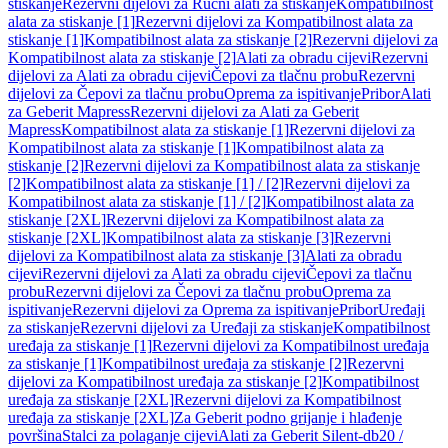
stiskanje
Rezervni dijelovi za Ručni alati za stiskanje
Kompatibilnost
alata za stiskanje [1]
Rezervni dijelovi za Kompatibilnost alata za
stiskanje [1]
Kompatibilnost alata za stiskanje [2]
Rezervni dijelovi za
Kompatibilnost alata za stiskanje [2]
Alati za obradu cijevi
Rezervni
dijelovi za Alati za obradu cijevi
Čepovi za tlačnu probu
Rezervni
dijelovi za Čepovi za tlačnu probu
Oprema za ispitivanje
Pribor
Alati
za Geberit Mapress
Rezervni dijelovi za Alati za Geberit
Mapress
Kompatibilnost alata za stiskanje [1]
Rezervni dijelovi za
Kompatibilnost alata za stiskanje [1]
Kompatibilnost alata za
stiskanje [2]
Rezervni dijelovi za Kompatibilnost alata za stiskanje
[2]
Kompatibilnost alata za stiskanje [1] / [2]
Rezervni dijelovi za
Kompatibilnost alata za stiskanje [1] / [2]
Kompatibilnost alata za
stiskanje [2XL]
Rezervni dijelovi za Kompatibilnost alata za
stiskanje [2XL]
Kompatibilnost alata za stiskanje [3]
Rezervni
dijelovi za Kompatibilnost alata za stiskanje [3]
Alati za obradu
cijevi
Rezervni dijelovi za Alati za obradu cijevi
Čepovi za tlačnu
probu
Rezervni dijelovi za Čepovi za tlačnu probu
Oprema za
ispitivanje
Rezervni dijelovi za Oprema za ispitivanje
Pribor
Uređaji
za stiskanje
Rezervni dijelovi za Uređaji za stiskanje
Kompatibilnost
uređaja za stiskanje [1]
Rezervni dijelovi za Kompatibilnost uređaja
za stiskanje [1]
Kompatibilnost uređaja za stiskanje [2]
Rezervni
dijelovi za Kompatibilnost uređaja za stiskanje [2]
Kompatibilnost
uređaja za stiskanje [2XL]
Rezervni dijelovi za Kompatibilnost
uređaja za stiskanje [2XL]
Za Geberit podno grijanje i hlađenje
površina
Stalci za polaganje cijevi
Alati za Geberit Silent-db20 /