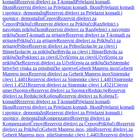
komadi
Rezervni dijelovi za T-komadi
Prijelazni komadi,
fiksni
Rezervni dijelovi za Prijelazni komadi, fiksni
Prijelazni komadi
i spojnice, demontažni
Rezervni dijelovi za Prijelazni komadi i
spojnice, demontažni
Čepovi
Rezervni dijelovi za
Čepovi
Priključci
Rezervni dijelovi za Priključci
Razdjelnici s
navojnim priključkom
Rezervni dijelovi za Razdjelnici s navojnim
priključkom
T-komadi za grijanje
Rezervni dijelovi za T-komadi za
grijanje
Priključci za grijanje
Rezervni dijelovi za Priključci za
grijanje
Pribor
Rezervni dijelovi za Pribor
Izolacije za cijevi i
fitinge
Izolacije za priključke
Brtvila za cijevi i fitinge
Brtvila za
priključke
Poklopci za cijevi
Učvršćenja za cijevi
Učvršćenja za
priključke
Rezervni dijelovi za Učvršćenja za priključke
Sistemske
brtve
Set vijaka za prirubničke spojeve
Geberit Mapress inox
Geberit
Mapress inox
Rezervni dijelovi za Geberit Mapress inox
Sistemske
cijevi 1.4401
Rezervni dijelovi za Sistemske cijevi 1.4401
Sistemske
cijevi 1.4521
Rezervni dijelovi za Sistemske cijevi 1.4521
Cijevni
umeci
Spojnice
Rezervni dijelovi za Spojnice
Redukcije
Rezervni
dijelovi za Redukcije
Koljena
Rezervni dijelovi za Koljena
T-
komadi
Rezervni dijelovi za T-komadi
Prijelazni komadi,
fiksni
Rezervni dijelovi za Prijelazni komadi, fiksni
Prijelazni komadi
i spojnice, demontažni
Rezervni dijelovi za Prijelazni komadi i
spojnice, demontažni
Kompenzatori
Rezervni dijelovi za
Kompenzatori
Čepovi
Rezervni dijelovi za Čepovi
Priključci
Rezervni
dijelovi za Priključci
Geberit Mapress inox, plin
Rezervni dijelovi za
Geberit Mapress inox, plin
Sistemske cijevi 1.4401
Rezervni dijelovi