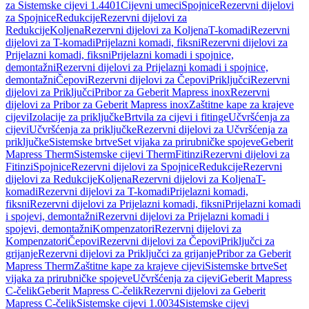
za Sistemske cijevi 1.4401
Cijevni umeci
Spojnice
Rezervni dijelovi
za Spojnice
Redukcije
Rezervni dijelovi za
Redukcije
Koljena
Rezervni dijelovi za Koljena
T-komadi
Rezervni
dijelovi za T-komadi
Prijelazni komadi, fiksni
Rezervni dijelovi za
Prijelazni komadi, fiksni
Prijelazni komadi i spojnice,
demontažni
Rezervni dijelovi za Prijelazni komadi i spojnice,
demontažni
Čepovi
Rezervni dijelovi za Čepovi
Priključci
Rezervni
dijelovi za Priključci
Pribor za Geberit Mapress inox
Rezervni
dijelovi za Pribor za Geberit Mapress inox
Zaštitne kape za krajeve
cijevi
Izolacije za priključke
Brtvila za cijevi i fitinge
Učvršćenja za
cijevi
Učvršćenja za priključke
Rezervni dijelovi za Učvršćenja za
priključke
Sistemske brtve
Set vijaka za prirubničke spojeve
Geberit
Mapress Therm
Sistemske cijevi Therm
Fitinzi
Rezervni dijelovi za
Fitinzi
Spojnice
Rezervni dijelovi za Spojnice
Redukcije
Rezervni
dijelovi za Redukcije
Koljena
Rezervni dijelovi za Koljena
T-
komadi
Rezervni dijelovi za T-komadi
Prijelazni komadi,
fiksni
Rezervni dijelovi za Prijelazni komadi, fiksni
Prijelazni komadi
i spojevi, demontažni
Rezervni dijelovi za Prijelazni komadi i
spojevi, demontažni
Kompenzatori
Rezervni dijelovi za
Kompenzatori
Čepovi
Rezervni dijelovi za Čepovi
Priključci za
grijanje
Rezervni dijelovi za Priključci za grijanje
Pribor za Geberit
Mapress Therm
Zaštitne kape za krajeve cijevi
Sistemske brtve
Set
vijaka za prirubničke spojeve
Učvršćenja za cijevi
Geberit Mapress
C-čelik
Geberit Mapress C-čelik
Rezervni dijelovi za Geberit
Mapress C-čelik
Sistemske cijevi 1.0034
Sistemske cijevi