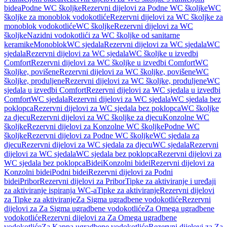
bidea
Podne WC školjke
Rezervni dijelovi za Podne WC školjke
WC
školjke za monoblok vodokotliće
Rezervni dijelovi za WC školjke za
monoblok vodokotliće
WC školjke
Rezervni dijelovi za WC
školjke
Nazidni vodokotlići za WC školjke od sanitarne
keramike
Monoblok
WC sjedala
Rezervni dijelovi za WC sjedala
WC
sjedala
Rezervni dijelovi za WC sjedala
WC školjke u izvedbi
Comfort
Rezervni dijelovi za WC školjke u izvedbi Comfort
WC
školjke, povišene
Rezervni dijelovi za WC školjke, povišene
WC
školjke, produljene
Rezervni dijelovi za WC školjke, produljene
WC
sjedala u izvedbi Comfort
Rezervni dijelovi za WC sjedala u izvedbi
Comfort
WC sjedala
Rezervni dijelovi za WC sjedala
WC sjedala bez
poklopca
Rezervni dijelovi za WC sjedala bez poklopca
WC školjke
za djecu
Rezervni dijelovi za WC školjke za djecu
Konzolne WC
školjke
Rezervni dijelovi za Konzolne WC školjke
Podne WC
školjke
Rezervni dijelovi za Podne WC školjke
WC sjedala za
djecu
Rezervni dijelovi za WC sjedala za djecu
WC sjedala
Rezervni
dijelovi za WC sjedala
WC sjedala bez poklopca
Rezervni dijelovi za
WC sjedala bez poklopca
Bidei
Konzolni bidei
Rezervni dijelovi za
Konzolni bidei
Podni bidei
Rezervni dijelovi za Podni
bidei
Pribor
Rezervni dijelovi za Pribor
Tipke za aktiviranje i uređaji
za aktiviranje ispiranja WC-a
Tipke za aktiviranje
Rezervni dijelovi
za Tipke za aktiviranje
Za Sigma ugradbene vodokotliće
Rezervni
dijelovi za Za Sigma ugradbene vodokotliće
Za Omega ugradbene
vodokotliće
Rezervni dijelovi za Za Omega ugradbene
vodokotliće
Za Kappa ugradbene vodokotliće
Rezervni dijelovi za Za