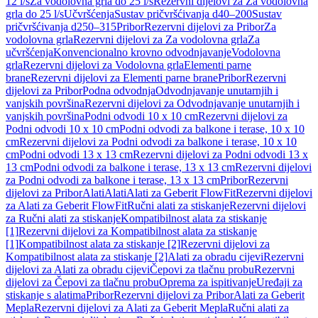
12 l/s
Za vodolovna grla do 25 l/s
Rezervni dijelovi za Za vodolovna
grla do 25 l/s
Učvršćenja
Sustav pričvršćivanja d40–200
Sustav
pričvršćivanja d250–315
Pribor
Rezervni dijelovi za Pribor
Za
vodolovna grla
Rezervni dijelovi za Za vodolovna grla
Za
učvršćenja
Konvencionalno krovno odvodnjavanje
Vodolovna
grla
Rezervni dijelovi za Vodolovna grla
Elementi parne
brane
Rezervni dijelovi za Elementi parne brane
Pribor
Rezervni
dijelovi za Pribor
Podna odvodnja
Odvodnjavanje unutarnjih i
vanjskih površina
Rezervni dijelovi za Odvodnjavanje unutarnjih i
vanjskih površina
Podni odvodi 10 x 10 cm
Rezervni dijelovi za
Podni odvodi 10 x 10 cm
Podni odvodi za balkone i terase, 10 x 10
cm
Rezervni dijelovi za Podni odvodi za balkone i terase, 10 x 10
cm
Podni odvodi 13 x 13 cm
Rezervni dijelovi za Podni odvodi 13 x
13 cm
Podni odvodi za balkone i terase, 13 x 13 cm
Rezervni dijelovi
za Podni odvodi za balkone i terase, 13 x 13 cm
Pribor
Rezervni
dijelovi za Pribor
Alati
Alati
Alati za Geberit FlowFit
Rezervni dijelovi
za Alati za Geberit FlowFit
Ručni alati za stiskanje
Rezervni dijelovi
za Ručni alati za stiskanje
Kompatibilnost alata za stiskanje
[1]
Rezervni dijelovi za Kompatibilnost alata za stiskanje
[1]
Kompatibilnost alata za stiskanje [2]
Rezervni dijelovi za
Kompatibilnost alata za stiskanje [2]
Alati za obradu cijevi
Rezervni
dijelovi za Alati za obradu cijevi
Čepovi za tlačnu probu
Rezervni
dijelovi za Čepovi za tlačnu probu
Oprema za ispitivanje
Uređaji za
stiskanje s alatima
Pribor
Rezervni dijelovi za Pribor
Alati za Geberit
Mepla
Rezervni dijelovi za Alati za Geberit Mepla
Ručni alati za