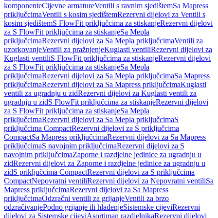
komponente
Cijevne armature
Ventili s ravnim sjedištem
Sa Mapress
priključcima
Ventili s kosim sjedištem
Rezervni dijelovi za Ventili s
kosim sjedištem
S FlowFit priključcima za stiskanje
Rezervni dijelovi
za S FlowFit priključcima za stiskanje
Sa Mepla
priključcima
Rezervni dijelovi za Sa Mepla priključcima
Ventili za
uzorkovanje
Ventili za pražnjenje
Kuglasti ventili
Rezervni dijelovi za
Kuglasti ventili
S FlowFit priključcima za stiskanje
Rezervni dijelovi
za S FlowFit priključcima za stiskanje
Sa Mepla
priključcima
Rezervni dijelovi za Sa Mepla priključcima
Sa Mapress
priključcima
Rezervni dijelovi za Sa Mapress priključcima
Kuglasti
ventili za ugradnju u zid
Rezervni dijelovi za Kuglasti ventili za
ugradnju u zid
S FlowFit priključcima za stiskanje
Rezervni dijelovi
za S FlowFit priključcima za stiskanje
Sa Mepla
priključcima
Rezervni dijelovi za Sa Mepla priključcima
S
priključcima Compact
Rezervni dijelovi za S priključcima
Compact
Sa Mapress priključcima
Rezervni dijelovi za Sa Mapress
priključcima
S navojnim priključcima
Rezervni dijelovi za S
navojnim priključcima
Zaporne i razdjelne jedinice za ugradnju u
zid
Rezervni dijelovi za Zaporne i razdjelne jedinice za ugradnju u
zid
S priključcima Compact
Rezervni dijelovi za S priključcima
Compact
Nepovratni ventili
Rezervni dijelovi za Nepovratni ventili
Sa
Mapress priključcima
Rezervni dijelovi za Sa Mapress
priključcima
Odzračni ventili za grijanje
Ventili za brzo
odzračivanje
Podno grijanje ili hlađenje
Sistemske cijevi
Rezervni
dijelovi za Sistemske cijevi
Asortiman razdjelnika
Rezervni dijelovi