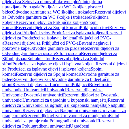
dijelovi za Setovi za obnovu
Pokrovne ploče
Integrirana
upravljanja
Pomagala
Priključci za WC školjke, pisoare i
bidee
Odvodne garniture za WC školjke i trokadere
Rezervni dijelovi
za Odvodne garniture za WC školjke i trokadere
Priključna
koljena
Rezervni dijelovi za Priključna koljena
Spojni
komadi
Rezervni dijelovi za Spojni komadi
Priključni setovi
Rezervni
dijelovi za Priključni setovi
Produžeci za isplavna koljena
Rezervni
dijelovi za Produžeci za isplavna koljena
Priključci od PVC-
a
Rezervni dijelovi za Priključci od PVC-a
Brtveni naglavci i
pokrovne kape
Odvodne garniture za pisoare
Rezervni dijelovi za
Odvodne garniture za pisoare
Sifoni pisoara
Rezervni dijelovi za
Sifoni pisoara
Spiralni sifoni
Rezervni dijelovi za Spiralni
sifoni
Produžeci za isplavne cijevi i isplavna koljena
Rezervni dijelovi
za Produžeci za isplavne cijevi i isplavna koljena
Spojni
komadi
Rezervni dijelovi za Spojni komadi
Odvodne garniture za
bidee
Rezervni dijelovi za Odvodne garniture za bidee
Lučni
sifoni
Rezervni dijelovi za Lučni sifoni
Priključci
Brtve
Prostor
umivaonika
Umivaonici
Umivaonici
Rezervni dijelovi za
Umivaonici
Dvostruki umivaonici
Rezervni dijelovi za Dvostruki
umivaonici
Umivaonici za ugradnju u kupaonski namještaj
Rezervni
dijelovi za Umivaonici za ugradnju u kupaonski namještaj
Nadpultni
umivaonici
Rezervni dijelovi za Nadpultni umivaonici
Umivaonici za
pranje ruku
Rezervni dijelovi za Umivaonici za pranje ruku
Kutni
umivaonici za pranje ruku
Poluugradbeni umivaonici
Rezervni
dijelovi za Poluugradbeni umivaonici
Ugradbeni