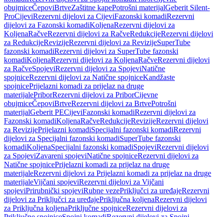
obujmice
Čepovi
Brtve
Zaštitne kape
Potrošni materijal
Geberit Silent-
Pro
Cijevi
Rezervni dijelovi za Cijevi
Fazonski komadi
Rezervni
dijelovi za Fazonski komadi
Koljena
Rezervni dijelovi za
Koljena
Račve
Rezervni dijelovi za Račve
Redukcije
Rezervni dijelovi
za Redukcije
Revizije
Rezervni dijelovi za Revizije
SuperTube
fazonski komadi
Rezervni dijelovi za SuperTube fazonski
komadi
Koljena
Rezervni dijelovi za Koljena
Račve
Rezervni dijelovi
za Račve
Spojevi
Rezervni dijelovi za Spojevi
Natične
spojnice
Rezervni dijelovi za Natične spojnice
Kandžaste
spojnice
Prijelazni komadi za prijelaz na druge
materijale
Pribor
Rezervni dijelovi za Pribor
Cijevne
obujmice
Čepovi
Brtve
Rezervni dijelovi za Brtve
Potrošni
materijal
Geberit PE
Cijevi
Fazonski komadi
Rezervni dijelovi za
Fazonski komadi
Koljena
Račve
Redukcije
Revizije
Rezervni dijelovi
za Revizije
Prijelazni komadi
Specijalni fazonski komadi
Rezervni
dijelovi za Specijalni fazonski komadi
SuperTube fazonski
komadi
Koljena
Specijalni fazonski komadi
Spojevi
Rezervni dijelovi
za Spojevi
Zavareni spojevi
Natične spojnice
Rezervni dijelovi za
Natične spojnice
Prijelazni komadi za prijelaz na druge
materijale
Rezervni dijelovi za Prijelazni komadi za prijelaz na druge
materijale
Vijčani spojevi
Rezervni dijelovi za Vijčani
spojevi
Prirubnički spojevi
Rubne veze
Priključci za uređaje
Rezervni
dijelovi za Priključci za uređaje
Priključna koljena
Rezervni dijelovi
za Priključna koljena
Priključne spojnice
Rezervni dijelovi za
Priključne spojnice
Spojni komadi
Rezervni dijelovi za Spojni