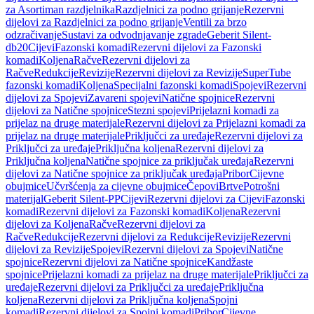
za Asortiman razdjelnika
Razdjelnici za podno grijanje
Rezervni
dijelovi za Razdjelnici za podno grijanje
Ventili za brzo
odzračivanje
Sustavi za odvodnjavanje zgrade
Geberit Silent-
db20
Cijevi
Fazonski komadi
Rezervni dijelovi za Fazonski
komadi
Koljena
Račve
Rezervni dijelovi za
Račve
Redukcije
Revizije
Rezervni dijelovi za Revizije
SuperTube
fazonski komadi
Koljena
Specijalni fazonski komadi
Spojevi
Rezervni
dijelovi za Spojevi
Zavareni spojevi
Natične spojnice
Rezervni
dijelovi za Natične spojnice
Stezni spojevi
Prijelazni komadi za
prijelaz na druge materijale
Rezervni dijelovi za Prijelazni komadi za
prijelaz na druge materijale
Priključci za uređaje
Rezervni dijelovi za
Priključci za uređaje
Priključna koljena
Rezervni dijelovi za
Priključna koljena
Natične spojnice za priključak uređaja
Rezervni
dijelovi za Natične spojnice za priključak uređaja
Pribor
Cijevne
obujmice
Učvršćenja za cijevne obujmice
Čepovi
Brtve
Potrošni
materijal
Geberit Silent-PP
Cijevi
Rezervni dijelovi za Cijevi
Fazonski
komadi
Rezervni dijelovi za Fazonski komadi
Koljena
Rezervni
dijelovi za Koljena
Račve
Rezervni dijelovi za
Račve
Redukcije
Rezervni dijelovi za Redukcije
Revizije
Rezervni
dijelovi za Revizije
Spojevi
Rezervni dijelovi za Spojevi
Natične
spojnice
Rezervni dijelovi za Natične spojnice
Kandžaste
spojnice
Prijelazni komadi za prijelaz na druge materijale
Priključci za
uređaje
Rezervni dijelovi za Priključci za uređaje
Priključna
koljena
Rezervni dijelovi za Priključna koljena
Spojni
komadi
Rezervni dijelovi za Spojni komadi
Pribor
Cijevne