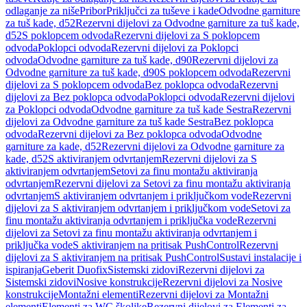
odlaganje za niše
Pribor
Priključci za tuševe i kade
Odvodne garniture
za tuš kade, d52
Rezervni dijelovi za Odvodne garniture za tuš kade,
d52
S poklopcem odvoda
Rezervni dijelovi za S poklopcem
odvoda
Poklopci odvoda
Rezervni dijelovi za Poklopci
odvoda
Odvodne garniture za tuš kade, d90
Rezervni dijelovi za
Odvodne garniture za tuš kade, d90
S poklopcem odvoda
Rezervni
dijelovi za S poklopcem odvoda
Bez poklopca odvoda
Rezervni
dijelovi za Bez poklopca odvoda
Poklopci odvoda
Rezervni dijelovi
za Poklopci odvoda
Odvodne garniture za tuš kade Sestra
Rezervni
dijelovi za Odvodne garniture za tuš kade Sestra
Bez poklopca
odvoda
Rezervni dijelovi za Bez poklopca odvoda
Odvodne
garniture za kade, d52
Rezervni dijelovi za Odvodne garniture za
kade, d52
S aktiviranjem odvrtanjem
Rezervni dijelovi za S
aktiviranjem odvrtanjem
Setovi za finu montažu aktiviranja
odvrtanjem
Rezervni dijelovi za Setovi za finu montažu aktiviranja
odvrtanjem
S aktiviranjem odvrtanjem i priključkom vode
Rezervni
dijelovi za S aktiviranjem odvrtanjem i priključkom vode
Setovi za
finu montažu aktiviranja odvrtanjem i priključka vode
Rezervni
dijelovi za Setovi za finu montažu aktiviranja odvrtanjem i
priključka vode
S aktiviranjem na pritisak PushControl
Rezervni
dijelovi za S aktiviranjem na pritisak PushControl
Sustavi instalacije i
ispiranja
Geberit Duofix
Sistemski zidovi
Rezervni dijelovi za
Sistemski zidovi
Nosive konstrukcije
Rezervni dijelovi za Nosive
konstrukcije
Montažni elementi
Rezervni dijelovi za Montažni
elementi
Elementi za WC školjke
Rezervni dijelovi za Elementi za