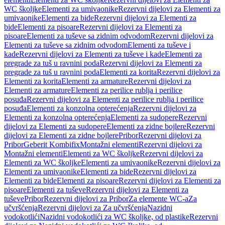
WC školjke
Elementi za umivaonike
Rezervni dijelovi za Elementi za
umivaonike
Elementi za bide
Rezervni dijelovi za Elementi za
bide
Elementi za pisoare
Rezervni dijelovi za Elementi za
pisoare
Elementi za tuševe sa zidnim odvodom
Rezervni dijelovi za
Elementi za tuševe sa zidnim odvodom
Elementi za tuševe i
kade
Rezervni dijelovi za Elementi za tuševe i kade
Elementi za
pregrade za tuš u ravnini poda
Rezervni dijelovi za Elementi za
pregrade za tuš u ravnini poda
Elementi za korita
Rezervni dijelovi za
Elementi za korita
Elementi za armature
Rezervni dijelovi za
Elementi za armature
Elementi za perilice rublja i perilice
posuđa
Rezervni dijelovi za Elementi za perilice rublja i perilice
posuđa
Elementi za konzolna opterećenja
Rezervni dijelovi za
Elementi za konzolna opterećenja
Elementi za sudopere
Rezervni
dijelovi za Elementi za sudopere
Elementi za zidne bojlere
Rezervni
dijelovi za Elementi za zidne bojlere
Pribor
Rezervni dijelovi za
Pribor
Geberit Kombifix
Montažni elementi
Rezervni dijelovi za
Montažni elementi
Elementi za WC školjke
Rezervni dijelovi za
Elementi za WC školjke
Elementi za umivaonike
Rezervni dijelovi za
Elementi za umivaonike
Elementi za bide
Rezervni dijelovi za
Elementi za bide
Elementi za pisoare
Rezervni dijelovi za Elementi za
pisoare
Elementi za tuševe
Rezervni dijelovi za Elementi za
tuševe
Pribor
Rezervni dijelovi za Pribor
Za elemente WC-a
Za
učvršćenja
Rezervni dijelovi za Za učvršćenja
Nazidni
vodokotlići
Nazidni vodokotlići za WC školjke, od plastike
Rezervni