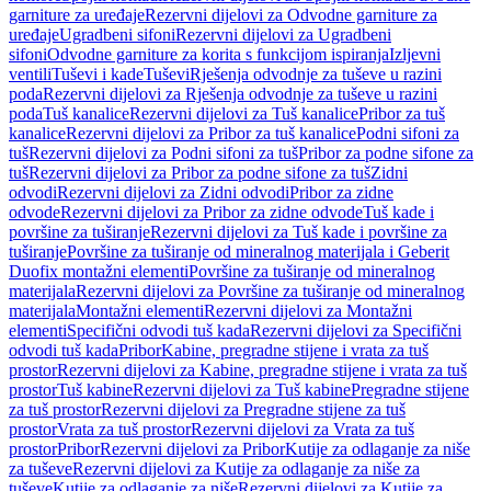
garniture za uređaje
Rezervni dijelovi za Odvodne garniture za
uređaje
Ugradbeni sifoni
Rezervni dijelovi za Ugradbeni
sifoni
Odvodne garniture za korita s funkcijom ispiranja
Izljevni
ventili
Tuševi i kade
Tuševi
Rješenja odvodnje za tuševe u razini
poda
Rezervni dijelovi za Rješenja odvodnje za tuševe u razini
poda
Tuš kanalice
Rezervni dijelovi za Tuš kanalice
Pribor za tuš
kanalice
Rezervni dijelovi za Pribor za tuš kanalice
Podni sifoni za
tuš
Rezervni dijelovi za Podni sifoni za tuš
Pribor za podne sifone za
tuš
Rezervni dijelovi za Pribor za podne sifone za tuš
Zidni
odvodi
Rezervni dijelovi za Zidni odvodi
Pribor za zidne
odvode
Rezervni dijelovi za Pribor za zidne odvode
Tuš kade i
površine za tuširanje
Rezervni dijelovi za Tuš kade i površine za
tuširanje
Površine za tuširanje od mineralnog materijala i Geberit
Duofix montažni elementi
Površine za tuširanje od mineralnog
materijala
Rezervni dijelovi za Površine za tuširanje od mineralnog
materijala
Montažni elementi
Rezervni dijelovi za Montažni
elementi
Specifični odvodi tuš kada
Rezervni dijelovi za Specifični
odvodi tuš kada
Pribor
Kabine, pregradne stijene i vrata za tuš
prostor
Rezervni dijelovi za Kabine, pregradne stijene i vrata za tuš
prostor
Tuš kabine
Rezervni dijelovi za Tuš kabine
Pregradne stijene
za tuš prostor
Rezervni dijelovi za Pregradne stijene za tuš
prostor
Vrata za tuš prostor
Rezervni dijelovi za Vrata za tuš
prostor
Pribor
Rezervni dijelovi za Pribor
Kutije za odlaganje za niše
za tuševe
Rezervni dijelovi za Kutije za odlaganje za niše za
tuševe
Kutije za odlaganje za niše
Rezervni dijelovi za Kutije za