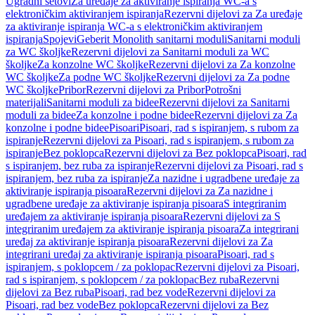
Ugradni setovi
Za uređaje za aktiviranje ispiranja WC-a s
elektroničkim aktiviranjem ispiranja
Rezervni dijelovi za Za uređaje
za aktiviranje ispiranja WC-a s elektroničkim aktiviranjem
ispiranja
Spojevi
Geberit Monolith sanitarni moduli
Sanitarni moduli
za WC školjke
Rezervni dijelovi za Sanitarni moduli za WC
školjke
Za konzolne WC školjke
Rezervni dijelovi za Za konzolne
WC školjke
Za podne WC školjke
Rezervni dijelovi za Za podne
WC školjke
Pribor
Rezervni dijelovi za Pribor
Potrošni
materijali
Sanitarni moduli za bidee
Rezervni dijelovi za Sanitarni
moduli za bidee
Za konzolne i podne bidee
Rezervni dijelovi za Za
konzolne i podne bidee
Pisoari
Pisoari, rad s ispiranjem, s rubom za
ispiranje
Rezervni dijelovi za Pisoari, rad s ispiranjem, s rubom za
ispiranje
Bez poklopca
Rezervni dijelovi za Bez poklopca
Pisoari, rad
s ispiranjem, bez ruba za ispiranje
Rezervni dijelovi za Pisoari, rad s
ispiranjem, bez ruba za ispiranje
Za nazidne i ugradbene uređaje za
aktiviranje ispiranja pisoara
Rezervni dijelovi za Za nazidne i
ugradbene uređaje za aktiviranje ispiranja pisoara
S integriranim
uređajem za aktiviranje ispiranja pisoara
Rezervni dijelovi za S
integriranim uređajem za aktiviranje ispiranja pisoara
Za integrirani
uređaj za aktiviranje ispiranja pisoara
Rezervni dijelovi za Za
integrirani uređaj za aktiviranje ispiranja pisoara
Pisoari, rad s
ispiranjem, s poklopcem / za poklopac
Rezervni dijelovi za Pisoari,
rad s ispiranjem, s poklopcem / za poklopac
Bez ruba
Rezervni
dijelovi za Bez ruba
Pisoari, rad bez vode
Rezervni dijelovi za
Pisoari, rad bez vode
Bez poklopca
Rezervni dijelovi za Bez