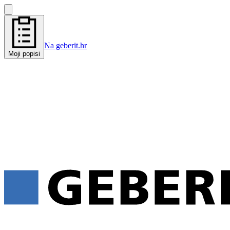
Na geberit.hr
Moji popisi