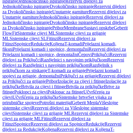
ispiranje
Jednokoličinsko ispiranje
Rezervni dijelovi za
Jednokoličinsko ispiranje
Dvokoličinsko ispiranje
Rezervni dijelovi
za Dvokoličinsko ispiranje
Unutarnje garniture
Rezervni dijelovi za
Unutarnje garniture
Jednokoličinsko ispiranje
Rezervni dijelovi za
Jednokoličinsko ispiranje
Dvokoličinsko ispiranje
Rezervni dijelovi
za Dvokoličinsko ispiranje
Pribor
Membrane
Sustavi opskrbe
Geberit
FlowFit
Sistemske cijevi ML
Sistemske cijevi za grijanje
ML
Sistemske cijevi SL
Fitinzi
Rezervni dijelovi za
Fitinzi
Spojnice
Redukcije
Koljena
T-komadi
Prijelazni komadi,
fiksni
Prijelazni komadi i spojnice, demontažni
Rezervni dijelovi za
Prijelazni komadi i spojnice, demontažni
Čepovi
Priključci
Rezervni
dijelovi za Priključci
Razdjelnici s navojnim priključkom
Rezervni
dijelovi za Razdjelnici s navojnim priključkom
Razdjelnik s
priključkom za stiskanje
T-komadi za grijanje
Prijelazni komadi i
spojevi za grijanje, demontažni
Priključci za grijanje
Rezervni dijelovi
za Priključci za grijanje
Pribor
Izolacije za cijevi i fitinge
Izolacije za
priključke
Brtvila za cijevi i fitinge
Brtvila za priključke
Brtve za
fitinge
Poklopci za cijevi
Poklopac za fitinge
Učvršćenja za
cijevi
Učvršćenja za priključke
Sistemske brtve
Set vijaka za
prirubničke spojeve
Potrošni materijal
Geberit Mepla
Višeslojne
sistemske cijevi
Rezervni dijelovi za Višeslojne sistemske
cijevi
Sistemske cijevi za grijanje ML
Rezervni dijelovi za Sistemske
cijevi za grijanje ML
Fitinzi
Rezervni dijelovi za
Fitinzi
Spojnice
Rezervni dijelovi za Spojnice
Redukcije
Rezervni
dijelovi za Redukcije
Koljena
Rezervni dijelovi za Koljena
T-