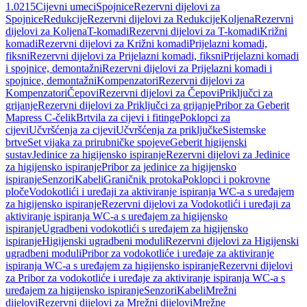
1.0215
Cijevni umeci
Spojnice
Rezervni dijelovi za
Spojnice
Redukcije
Rezervni dijelovi za Redukcije
Koljena
Rezervni
dijelovi za Koljena
T-komadi
Rezervni dijelovi za T-komadi
Križni
komadi
Rezervni dijelovi za Križni komadi
Prijelazni komadi,
fiksni
Rezervni dijelovi za Prijelazni komadi, fiksni
Prijelazni komadi
i spojnice, demontažni
Rezervni dijelovi za Prijelazni komadi i
spojnice, demontažni
Kompenzatori
Rezervni dijelovi za
Kompenzatori
Čepovi
Rezervni dijelovi za Čepovi
Priključci za
grijanje
Rezervni dijelovi za Priključci za grijanje
Pribor za Geberit
Mapress C-čelik
Brtvila za cijevi i fitinge
Poklopci za
cijevi
Učvršćenja za cijevi
Učvršćenja za priključke
Sistemske
brtve
Set vijaka za prirubničke spojeve
Geberit higijenski
sustav
Jedinice za higijensko ispiranje
Rezervni dijelovi za Jedinice
za higijensko ispiranje
Pribor za jedinice za higijensko
ispiranje
Senzori
Kabeli
Graničnik protoka
Poklopci i pokrovne
ploče
Vodokotlići i uređaji za aktiviranje ispiranja WC-a s uređajem
za higijensko ispiranje
Rezervni dijelovi za Vodokotlići i uređaji za
aktiviranje ispiranja WC-a s uređajem za higijensko
ispiranje
Ugradbeni vodokotlići s uređajem za higijensko
ispiranje
Higijenski ugradbeni moduli
Rezervni dijelovi za Higijenski
ugradbeni moduli
Pribor za vodokotliće i uređaje za aktiviranje
ispiranja WC-a s uređajem za higijensko ispiranje
Rezervni dijelovi
za Pribor za vodokotliće i uređaje za aktiviranje ispiranja WC-a s
uređajem za higijensko ispiranje
Senzori
Kabeli
Mrežni
dijelovi
Rezervni dijelovi za Mrežni dijelovi
Mrežne