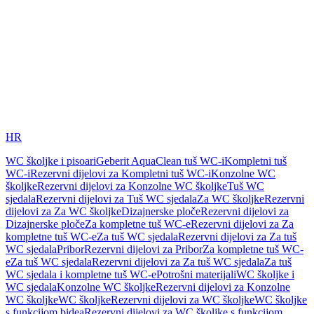
HR
WC školjke i pisoari
Geberit AquaClean tuš WC-i
Kompletni tuš
WC-i
Rezervni dijelovi za Kompletni tuš WC-i
Konzolne WC
školjke
Rezervni dijelovi za Konzolne WC školjke
Tuš WC
sjedala
Rezervni dijelovi za Tuš WC sjedala
Za WC školjke
Rezervni
dijelovi za Za WC školjke
Dizajnerske ploče
Rezervni dijelovi za
Dizajnerske ploče
Za kompletne tuš WC-e
Rezervni dijelovi za Za
kompletne tuš WC-e
Za tuš WC sjedala
Rezervni dijelovi za Za tuš
WC sjedala
Pribor
Rezervni dijelovi za Pribor
Za kompletne tuš WC-
e
Za tuš WC sjedala
Rezervni dijelovi za Za tuš WC sjedala
Za tuš
WC sjedala i kompletne tuš WC-e
Potrošni materijali
WC školjke i
WC sjedala
Konzolne WC školjke
Rezervni dijelovi za Konzolne
WC školjke
WC školjke
Rezervni dijelovi za WC školjke
WC školjke
s funkcijom bidea
Rezervni dijelovi za WC školjke s funkcijom