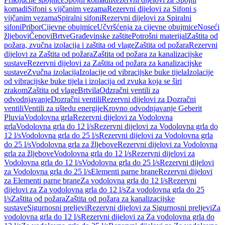
komadi
Sifoni s vijčanim vezama
Rezervni dijelovi za Sifoni s
vijčanim vezama
Spiralni sifoni
Rezervni dijelovi za Spiralni
sifoni
Pribor
Cijevne obujmice
Učvršćenja za cijevne obujmice
Noseći
žljebovi
Čepovi
Brtve
Građevinske zaštite
Potrošni materijal
Zaštita od
požara, zvučna izolacija i zaštita od vlage
Zaštita od požara
Rezervni
dijelovi za Zaštita od požara
Zaštita od požara za kanalizacijske
sustave
Rezervni dijelovi za Zaštita od požara za kanalizacijske
sustave
Zvučna izolacija
Izolacije od vibracijske buke tijela
Izolacije
od vibracijske buke tijela i izolacija od zvuka koja se širi
zrakom
Zaštita od vlage
Brtvila
Odzračni ventili za
odvodnjavanje
Dozračni ventili
Rezervni dijelovi za Dozračni
ventili
Ventili za uštedu energije
Krovno odvodnjavanje Geberit
Pluvia
Vodolovna grla
Rezervni dijelovi za Vodolovna
grla
Vodolovna grla do 12 l/s
Rezervni dijelovi za Vodolovna grla do
12 l/s
Vodolovna grla do 25 l/s
Rezervni dijelovi za Vodolovna grla
do 25 l/s
Vodolovna grla za žljebove
Rezervni dijelovi za Vodolovna
grla za žljebove
Vodolovna grla do 12 l/s
Rezervni dijelovi za
Vodolovna grla do 12 l/s
Vodolovna grla do 25 l/s
Rezervni dijelovi
za Vodolovna grla do 25 l/s
Elementi parne brane
Rezervni dijelovi
za Elementi parne brane
Za vodolovna grla do 12 l/s
Rezervni
dijelovi za Za vodolovna grla do 12 l/s
Za vodolovna grla do 25
l/s
Zaštita od požara
Zaštita od požara za kanalizacijske
sustave
Sigurnosni preljevi
Rezervni dijelovi za Sigurnosni preljevi
Za
vodolovna grla do 12 l/s
Rezervni dijelovi za Za vodolovna grla do