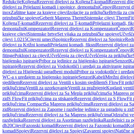
Redukcije
Koljena
Rezervni dijelovi za Koljena
T-komadi
Rezervni dij
dijelovi za Prijelazni komadi i spojnice, demontažni
Čepovi
Rezervni d
inox
Zaštitne kape za krajeve cijevi
Izolacije za priključke
Brtvila za cije
prirubničke spojeve
Geberit Mapress Therm
Sistemske cijevi Therm
Fit
Koljena
T-komadi
Rezervni dijelovi za T-komadi
Prijelazni komadi, fik
demontažni
Kompenzatori
Rezervni dijelovi za Kompenzatori
Čepovi
R
krajeve cijevi
Sistemske brtve
Set vijaka za prirubničke spojeve
Učvršće
cijevi 1.0215
Cijevni umeci
Spojnice
Rezervni dijelovi za Spojnice
Redu
dijelovi za Križni komadi
Prijelazni komadi, fiksni
Rezervni dijelovi za
demontažni
Kompenzatori
Rezervni dijelovi za Kompenzatori
Čepovi
R
fitinge
Poklopci za cijevi
Učvršćenja za cijevi
Učvršćenja za priključke
higijensko ispiranje
Pribor za jedinice za higijensko ispiranje
Senzori
Ka
ispiranje
Rezervni dijelovi za Vodokotlići i uređaji za aktiviranje ispi
dijelovi za Higijenski ugradbeni moduli
Pribor za vodokotliće i uređaj
WC-a s uređajem za higijensko ispiranje
Senzori
Kabeli
Mrežni dijelovi
sjedištem
Rezervni dijelovi za Ventili s kosim sjedištem
S FlowFit prikl
priključcima
Ventili za uzorkovanje
Ventili za pražnjenje
Kuglasti ventil
priključcima
Rezervni dijelovi za Sa Mepla priključcima
Sa Mapress pr
zid
S FlowFit priključcima za stiskanje
Rezervni dijelovi za S FlowFit 
priključcima Compact
Sa Mapress priključcima
Rezervni dijelovi za S
zid
Rezervni dijelovi za Zaporne i razdjelne jedinice za ugradnju u zid
priključcima
Rezervni dijelovi za Sa Mapress priključcima
Odzračni ven
razdjelnika
Rezervni dijelovi za Asortiman razdjelnika
Razdjelnici za p
db20
Cijevi
Fazonski komadi
Rezervni dijelovi za Fazonski komadi
Kol
komadi
Spojevi
Rezervni dijelovi za Spojevi
Zavareni spojevi
Natične s