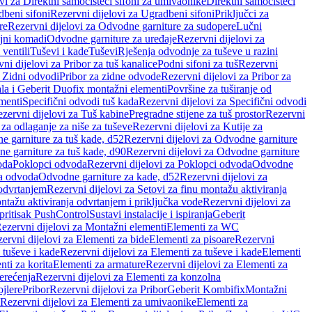
vi za Direktni samočisteći sifoni za umivaonike
Direktni samočisteći
beni sifoni
Rezervni dijelovi za Ugradbeni sifoni
Priključci za
re
Rezervni dijelovi za Odvodne garniture za sudopere
Lučni
ojni komadi
Odvodne garniture za uređaje
Rezervni dijelovi za
 ventili
Tuševi i kade
Tuševi
Rješenja odvodnje za tuševe u razini
ni dijelovi za Pribor za tuš kanalice
Podni sifoni za tuš
Rezervni
a Zidni odvodi
Pribor za zidne odvode
Rezervni dijelovi za Pribor za
ala i Geberit Duofix montažni elementi
Površine za tuširanje od
menti
Specifični odvodi tuš kada
Rezervni dijelovi za Specifični odvodi
zervni dijelovi za Tuš kabine
Pregradne stijene za tuš prostor
Rezervni
 za odlaganje za niše za tuševe
Rezervni dijelovi za Kutije za
 garniture za tuš kade, d52
Rezervni dijelovi za Odvodne garniture
e garniture za tuš kade, d90
Rezervni dijelovi za Odvodne garniture
oda
Poklopci odvoda
Rezervni dijelovi za Poklopci odvoda
Odvodne
ca odvoda
Odvodne garniture za kade, d52
Rezervni dijelovi za
 odvrtanjem
Rezervni dijelovi za Setovi za finu montažu aktiviranja
ntažu aktiviranja odvrtanjem i priključka vode
Rezervni dijelovi za
 pritisak PushControl
Sustavi instalacije i ispiranja
Geberit
ezervni dijelovi za Montažni elementi
Elementi za WC
ervni dijelovi za Elementi za bide
Elementi za pisoare
Rezervni
 tuševe i kade
Rezervni dijelovi za Elementi za tuševe i kade
Elementi
nti za korita
Elementi za armature
Rezervni dijelovi za Elementi za
erećenja
Rezervni dijelovi za Elementi za konzolna
ojlere
Pribor
Rezervni dijelovi za Pribor
Geberit Kombifix
Montažni
Rezervni dijelovi za Elementi za umivaonike
Elementi za