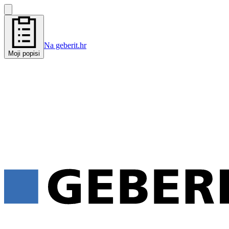
Na geberit.hr
Moji popisi