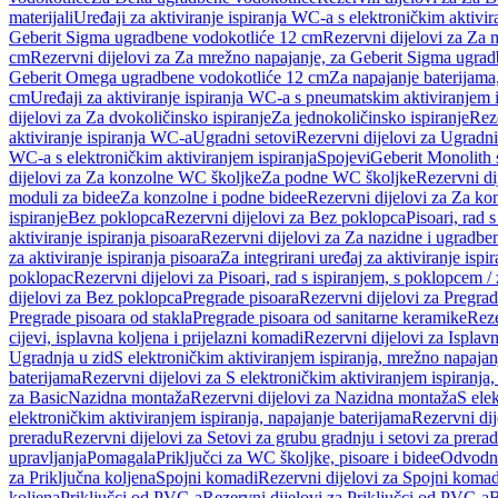
materijali
Uređaji za aktiviranje ispiranja WC-a s elektroničkim aktivir
Geberit Sigma ugradbene vodokotliće 12 cm
Rezervni dijelovi za Za
cm
Rezervni dijelovi za Za mrežno napajanje, za Geberit Sigma ugra
Geberit Omega ugradbene vodokotliće 12 cm
Za napajanje baterijam
cm
Uređaji za aktiviranje ispiranja WC-a s pneumatskim aktiviranjem i
dijelovi za Za dvokoličinsko ispiranje
Za jednokoličinsko ispiranje
Reze
aktiviranje ispiranja WC-a
Ugradni setovi
Rezervni dijelovi za Ugradni
WC-a s elektroničkim aktiviranjem ispiranja
Spojevi
Geberit Monolith 
dijelovi za Za konzolne WC školjke
Za podne WC školjke
Rezervni di
moduli za bidee
Za konzolne i podne bidee
Rezervni dijelovi za Za ko
ispiranje
Bez poklopca
Rezervni dijelovi za Bez poklopca
Pisoari, rad 
aktiviranje ispiranja pisoara
Rezervni dijelovi za Za nazidne i ugradbene
za aktiviranje ispiranja pisoara
Za integrirani uređaj za aktiviranje ispi
poklopac
Rezervni dijelovi za Pisoari, rad s ispiranjem, s poklopcem /
dijelovi za Bez poklopca
Pregrade pisoara
Rezervni dijelovi za Pregrad
Pregrade pisoara od stakla
Pregrade pisoara od sanitarne keramike
Reze
cijevi, isplavna koljena i prijelazni komadi
Rezervni dijelovi za Isplavn
Ugradnja u zid
S elektroničkim aktiviranjem ispiranja, mrežno napajan
baterijama
Rezervni dijelovi za S elektroničkim aktiviranjem ispiranja,
za Basic
Nazidna montaža
Rezervni dijelovi za Nazidna montaža
S ele
elektroničkim aktiviranjem ispiranja, napajanje baterijama
Rezervni dij
preradu
Rezervni dijelovi za Setovi za grubu gradnju i setovi za prera
upravljanja
Pomagala
Priključci za WC školjke, pisoare i bidee
Odvodne
za Priključna koljena
Spojni komadi
Rezervni dijelovi za Spojni komad
koljena
Priključci od PVC-a
Rezervni dijelovi za Priključci od PVC-a
B