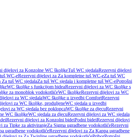
i dijelovi za Konzolne WC školjke
Tuš WC sjedala
Rezervni dijelovi
 tuš WC-e
Rezervni dijelovi za Za kompletne tuš WC-e
Za tuš WC
a Za tuš WC sjedala
Za tuš WC sjedala i kompletne tuš WC-e
Potrošni
ljke
WC školjke s funkcijom bidea
Rezervni dijelovi za WC školjke s
oljke za monoblok vodokotliće
WC školjke
Rezervni dijelovi za WC
dijelovi za WC sjedala
WC školjke u izvedbi Comfort
Rezervni
ijelovi za WC školjke, produljene
WC sjedala u izvedbi
jelovi za WC sjedala bez poklopca
WC školjke za djecu
Rezervni
dne WC školjke
WC sjedala za djecu
Rezervni dijelovi za WC sjedala
dei
Rezervni dijelovi za Konzolni bidei
Podni bidei
Rezervni dijelovi
i za Tipke za aktiviranje
Za Sigma ugradbene vodokotliće
Rezervni
a ugradbene vodokotliće
Rezervni dijelovi za Za Kappa ugradbene
 dijelovi za Za Twinline ugradbene vodokotliće
Pribor
Potrošni