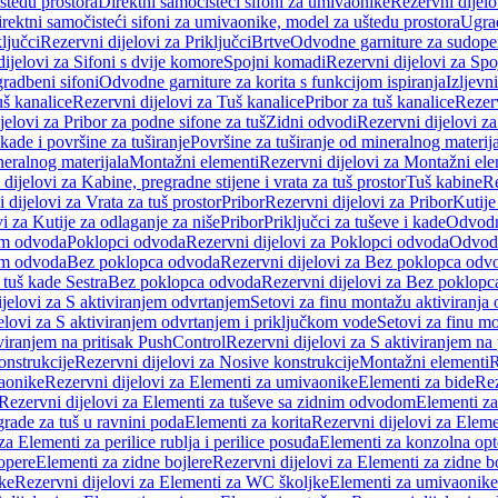
štedu prostora
Direktni samočisteći sifoni za umivaonike
Rezervni dijelo
irektni samočisteći sifoni za umivaonike, model za uštedu prostora
Ugrad
ljučci
Rezervni dijelovi za Priključci
Brtve
Odvodne garniture za sudope
ijelovi za Sifoni s dvije komore
Spojni komadi
Rezervni dijelovi za Sp
radbeni sifoni
Odvodne garniture za korita s funkcijom ispiranja
Izljevni
š kanalice
Rezervni dijelovi za Tuš kanalice
Pribor za tuš kanalice
Rezerv
jelovi za Pribor za podne sifone za tuš
Zidni odvodi
Rezervni dijelovi z
kade i površine za tuširanje
Površine za tuširanje od mineralnog materij
neralnog materijala
Montažni elementi
Rezervni dijelovi za Montažni ele
dijelovi za Kabine, pregradne stijene i vrata za tuš prostor
Tuš kabine
Re
 dijelovi za Vrata za tuš prostor
Pribor
Rezervni dijelovi za Pribor
Kutije
i za Kutije za odlaganje za niše
Pribor
Priključci za tuševe i kade
Odvodne
em odvoda
Poklopci odvoda
Rezervni dijelovi za Poklopci odvoda
Odvodn
em odvoda
Bez poklopca odvoda
Rezervni dijelovi za Bez poklopca odv
 tuš kade Sestra
Bez poklopca odvoda
Rezervni dijelovi za Bez poklop
jelovi za S aktiviranjem odvrtanjem
Setovi za finu montažu aktiviranja
elovi za S aktiviranjem odvrtanjem i priključkom vode
Setovi za finu mo
viranjem na pritisak PushControl
Rezervni dijelovi za S aktiviranjem na
onstrukcije
Rezervni dijelovi za Nosive konstrukcije
Montažni elementi
R
aonike
Rezervni dijelovi za Elementi za umivaonike
Elementi za bide
Rez
Rezervni dijelovi za Elementi za tuševe sa zidnim odvodom
Elementi za
grade za tuš u ravnini poda
Elementi za korita
Rezervni dijelovi za Eleme
za Elementi za perilice rublja i perilice posuđa
Elementi za konzolna opt
opere
Elementi za zidne bojlere
Rezervni dijelovi za Elementi za zidne b
ke
Rezervni dijelovi za Elementi za WC školjke
Elementi za umivaonike