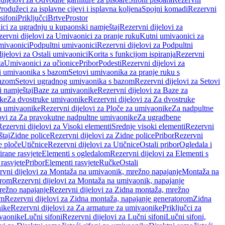
rodužeci za isplavne cijevi i isplavna koljena
Spojni komadi
Rezervni
sifoni
Priključci
Brtve
Prostor
ci za ugradnju u kupaonski namještaj
Rezervni dijelovi za
ervni dijelovi za Umivaonici za pranje ruku
Kutni umivaonici za
mivaonici
Podpultni umivaonici
Rezervni dijelovi za Podpultni
ijelovi za Ostali umivaonici
Korita s funkcijom ispiranja
Rezervni
ta
Umivaonici za učionice
Pribor
Podesti
Rezervni dijelovi za
i umivaonika s bazom
Setovi umivaonika za pranje ruku s
bazom
Setovi ugradnog umivaonika s bazom
Rezervni dijelovi za Setovi
 namještaj
Baze za umivaonike
Rezervni dijelovi za Baze za
ike
Za dvostruke umivaonike
Rezervni dijelovi za Za dvostruke
a umivaonike
Rezervni dijelovi za Ploče za umivaonike
Za nadpultne
lovi za Za pravokutne nadpultne umivaonike
Za ugradbene
Rezervni dijelovi za Visoki elementi
Srednje visoki elementi
Rezervni
štaj
Zidne police
Rezervni dijelovi za Zidne police
Pribor
Rezervni
 ploče
Utičnice
Rezervni dijelovi za Utičnice
Ostali pribor
Ogledala i
irane rasvjete
Elementi s ogledalom
Rezervni dijelovi za Elementi s
 rasvjete
Pribor
Elementi rasvjete
Ručke
Ostali
rvni dijelovi za Montaža na umivaonik, mrežno napajanje
Montaža na
orom
Rezervni dijelovi za Montaža na umivaonik, napajanje
režno napajanje
Rezervni dijelovi za Zidna montaža, mrežno
om
Rezervni dijelovi za Zidna montaža, napajanje generatorom
Zidna
nike
Rezervni dijelovi za Za armature za umivaonike
Priključci za
ivaonike
Lučni sifoni
Rezervni dijelovi za Lučni sifoni
Lučni sifoni,