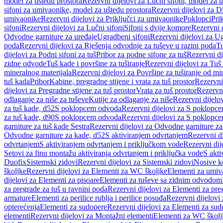
model za uštedu prostora
Rezervni dijelovi za Lučni sifoni, model za u
sifoni za umivaonike, model za uštedu prostora
Rezervni dijelovi za D
umivaonike
Rezervni dijelovi za Priključci za umivaonike
Poklopci
Prik
sifoni
Rezervni dijelovi za Lučni sifoni
Sifoni s dvije komore
Rezervni d
Odvodne garniture za uređaje
Ugradbeni sifoni
Rezervni dijelovi za Ug
poda
Rezervni dijelovi za Rješenja odvodnje za tuševe u razini poda
Tu
dijelovi za Podni sifoni za tuš
Pribor za podne sifone za tuš
Rezervni di
zidne odvode
Tuš kade i površine za tuširanje
Rezervni dijelovi za Tuš 
mineralnog materijala
Rezervni dijelovi za Površine za tuširanje od mi
tuš kada
Pribor
Kabine, pregradne stijene i vrata za tuš prostor
Rezervni 
dijelovi za Pregradne stijene za tuš prostor
Vrata za tuš prostor
Rezervni
odlaganje za niše za tuševe
Kutije za odlaganje za niše
Rezervni dijelov
za tuš kade, d52
S poklopcem odvoda
Rezervni dijelovi za S poklopc
za tuš kade, d90
S poklopcem odvoda
Rezervni dijelovi za S poklopc
garniture za tuš kade Sestra
Rezervni dijelovi za Odvodne garniture za
Odvodne garniture za kade, d52
S aktiviranjem odvrtanjem
Rezervni di
odvrtanjem
S aktiviranjem odvrtanjem i priključkom vode
Rezervni dij
Setovi za finu montažu aktiviranja odvrtanjem i priključka vode
S akti
Duofix
Sistemski zidovi
Rezervni dijelovi za Sistemski zidovi
Nosive k
školjke
Rezervni dijelovi za Elementi za WC školjke
Elementi za umiv
dijelovi za Elementi za pisoare
Elementi za tuševe sa zidnim odvodom
za pregrade za tuš u ravnini poda
Rezervni dijelovi za Elementi za pre
armature
Elementi za perilice rublja i perilice posuđa
Rezervni dijelovi 
opterećenja
Elementi za sudopere
Rezervni dijelovi za Elementi za sud
elementi
Rezervni dijelovi za Montažni elementi
Elementi za WC školj