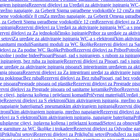
anjem ispiranja
Rezervni dijelovi za Uređaji za aktiviranje ispiranja WC-
 mrežno napajanje, za Geberit Sigma ugradbene vodokotliće 12 cm
Za mr
dbene vodokotliće 8 cm
Za mrežno napajanje, za Geberit Omega ugradb
a, za Geberit Sigma ugradbene vodokotliće 12 cm
Rezervni dijelovi za 
spiranja
Rezervni dijelovi za Uređaji za aktiviranje ispiranja WC-a s p
rvni dijelovi za Za jednokoličinsko ispiranje
Pribor za uređaje za aktiv
 setovi
Za uređaje za aktiviranje ispiranja WC-a s elektroničkim aktivira
sanitarni moduli
Sanitarni moduli za WC školjke
Rezervni dijelovi za S
jelovi za Za podne WC školjke
Pribor
Rezervni dijelovi za Pribor
Potrošn
nzolne i podne bidee
Pisoari
Pisoari, rad s ispiranjem, s rubom za ispiranj
s ispiranjem, bez ruba za ispiranje
Rezervni dijelovi za Pisoari, rad s ispi
 uređaje za aktiviranje ispiranja pisoara
S integriranim uređajem za akti
ranja pisoara
Rezervni dijelovi za Za integrirani uređaj za aktiviranje ispi
 za poklopac
Bez ruba
Rezervni dijelovi za Bez ruba
Pisoari, rad bez vod
e pisoara
Pregrade pisoara od plastike
Rezervni dijelovi za Pregrade piso
rvni dijelovi za Pregrade pisoara od sanitarne keramike
Pribor
Rezervni 
e cijevi, isplavna koljena i prijelazni komadi
Pričvrsni materijali
Uređaji 
je
Rezervni dijelovi za S elektroničkim aktiviranjem ispiranja, mrežno n
 napajanje baterijama
S pneumatskim aktiviranjem ispiranja
Rezervni dij
ktroničkim aktiviranjem ispiranja, mrežno napajanje
Rezervni dijelovi za
elovi za S elektroničkim aktiviranjem ispiranja, napajanje baterijama
Pri
du
Isplavne cijevi, isplavna koljena i prijelazni komadi
Setovi za obnovu
R
 garniture za WC školjke i trokadere
Rezervni dijelovi za Odvodne gar
i
Priključni setovi
Rezervni dijelovi za Priključni setovi
Produžeci za isp
rtveni naglavci i pokrovne kape
Odvodne garniture za pisoare
Rezervni 