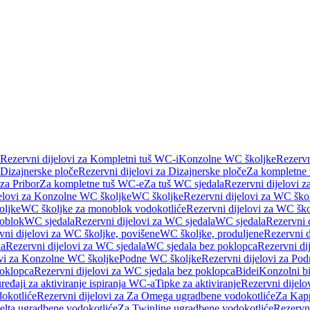
Rezervni dijelovi za Kompletni tuš WC-i
Konzolne WC školjke
Rezervn
Dizajnerske ploče
Rezervni dijelovi za Dizajnerske ploče
Za kompletne
 za Pribor
Za kompletne tuš WC-e
Za tuš WC sjedala
Rezervni dijelovi z
jelovi za Konzolne WC školjke
WC školjke
Rezervni dijelovi za WC ško
oljke
WC školjke za monoblok vodokotliće
Rezervni dijelovi za WC šk
oblok
WC sjedala
Rezervni dijelovi za WC sjedala
WC sjedala
Rezervni 
vni dijelovi za WC školjke, povišene
WC školjke, produljene
Rezervni d
la
Rezervni dijelovi za WC sjedala
WC sjedala bez poklopca
Rezervni di
ovi za Konzolne WC školjke
Podne WC školjke
Rezervni dijelovi za Po
oklopca
Rezervni dijelovi za WC sjedala bez poklopca
Bidei
Konzolni bi
uređaji za aktiviranje ispiranja WC-a
Tipke za aktiviranje
Rezervni dijelov
okotliće
Rezervni dijelovi za Za Omega ugradbene vodokotliće
Za Kapp
Delta ugradbene vodokotliće
Za Twinline ugradbene vodokotliće
Rezervni