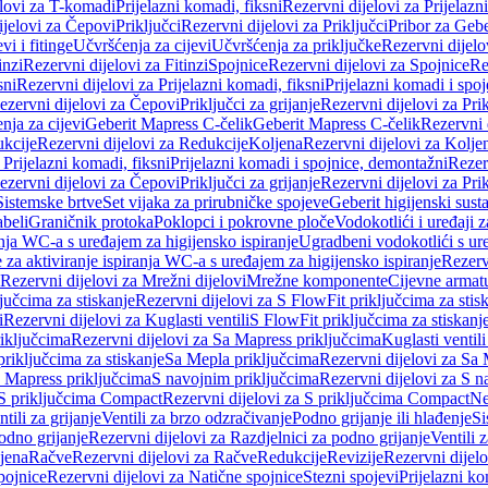
elovi za T-komadi
Prijelazni komadi, fiksni
Rezervni dijelovi za Prijelazn
ijelovi za Čepovi
Priključci
Rezervni dijelovi za Priključci
Pribor za Gebe
vi i fitinge
Učvršćenja za cijevi
Učvršćenja za priključke
Rezervni dijelo
inzi
Rezervni dijelovi za Fitinzi
Spojnice
Rezervni dijelovi za Spojnice
Re
sni
Rezervni dijelovi za Prijelazni komadi, fiksni
Prijelazni komadi i spo
ezervni dijelovi za Čepovi
Priključci za grijanje
Rezervni dijelovi za Prik
nja za cijevi
Geberit Mapress C-čelik
Geberit Mapress C-čelik
Rezervni 
kcije
Rezervni dijelovi za Redukcije
Koljena
Rezervni dijelovi za Kolje
 Prijelazni komadi, fiksni
Prijelazni komadi i spojnice, demontažni
Rezerv
ezervni dijelovi za Čepovi
Priključci za grijanje
Rezervni dijelovi za Prik
Sistemske brtve
Set vijaka za prirubničke spojeve
Geberit higijenski sust
beli
Graničnik protoka
Poklopci i pokrovne ploče
Vodokotlići i uređaji 
ranja WC-a s uređajem za higijensko ispiranje
Ugradbeni vodokotlići s ure
e za aktiviranje ispiranja WC-a s uređajem za higijensko ispiranje
Rezervn
Rezervni dijelovi za Mrežni dijelovi
Mrežne komponente
Cijevne armat
jučcima za stiskanje
Rezervni dijelovi za S FlowFit priključcima za stis
i
Rezervni dijelovi za Kuglasti ventili
S FlowFit priključcima za stiskanj
iključcima
Rezervni dijelovi za Sa Mapress priključcima
Kuglasti ventil
priključcima za stiskanje
Sa Mepla priključcima
Rezervni dijelovi za Sa
a Mapress priključcima
S navojnim priključcima
Rezervni dijelovi za S n
S priključcima Compact
Rezervni dijelovi za S priključcima Compact
Ne
tili za grijanje
Ventili za brzo odzračivanje
Podno grijanje ili hlađenje
Si
odno grijanje
Rezervni dijelovi za Razdjelnici za podno grijanje
Ventili 
jena
Račve
Rezervni dijelovi za Račve
Redukcije
Revizije
Rezervni dijelo
pojnice
Rezervni dijelovi za Natične spojnice
Stezni spojevi
Prijelazni ko