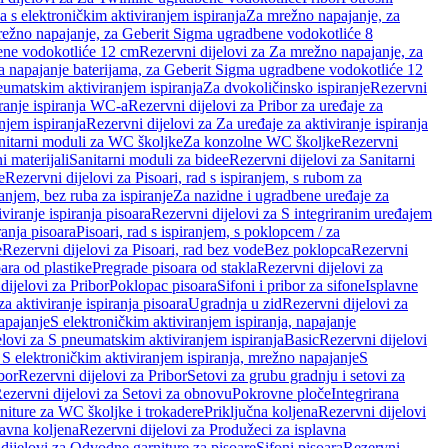
a s elektroničkim aktiviranjem ispiranja
Za mrežno napajanje, za
ežno napajanje, za Geberit Sigma ugradbene vodokotliće 8
ene vodokotliće 12 cm
Rezervni dijelovi za Za mrežno napajanje, za
Za napajanje baterijama, za Geberit Sigma ugradbene vodokotliće 12
neumatskim aktiviranjem ispiranja
Za dvokoličinsko ispiranje
Rezervni
iranje ispiranja WC-a
Rezervni dijelovi za Pribor za uređaje za
njem ispiranja
Rezervni dijelovi za Za uređaje za aktiviranje ispiranja
anitarni moduli za WC školjke
Za konzolne WC školjke
Rezervni
i materijali
Sanitarni moduli za bidee
Rezervni dijelovi za Sanitarni
e
Rezervni dijelovi za Pisoari, rad s ispiranjem, s rubom za
ranjem, bez ruba za ispiranje
Za nazidne i ugradbene uređaje za
viranje ispiranja pisoara
Rezervni dijelovi za S integriranim uređajem
ranja pisoara
Pisoari, rad s ispiranjem, s poklopcem / za
e
Rezervni dijelovi za Pisoari, rad bez vode
Bez poklopca
Rezervni
ara od plastike
Pregrade pisoara od stakla
Rezervni dijelovi za
dijelovi za Pribor
Poklopac pisoara
Sifoni i pribor za sifone
Isplavne
za aktiviranje ispiranja pisoara
Ugradnja u zid
Rezervni dijelovi za
apajanje
S elektroničkim aktiviranjem ispiranja, napajanje
elovi za S pneumatskim aktiviranjem ispiranja
Basic
Rezervni dijelovi
 S elektroničkim aktiviranjem ispiranja, mrežno napajanje
S
bor
Rezervni dijelovi za Pribor
Setovi za grubu gradnju i setovi za
ezervni dijelovi za Setovi za obnovu
Pokrovne ploče
Integrirana
niture za WC školjke i trokadere
Priključna koljena
Rezervni dijelovi
lavna koljena
Rezervni dijelovi za Produžeci za isplavna
dijelovi za Odvodne garniture za pisoare
Sifoni pisoara
Rezervni