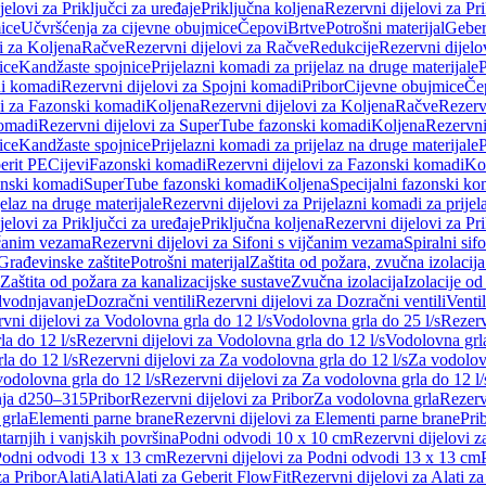
jelovi za Priključci za uređaje
Priključna koljena
Rezervni dijelovi za Pr
ice
Učvršćenja za cijevne obujmice
Čepovi
Brtve
Potrošni materijal
Geber
i za Koljena
Račve
Rezervni dijelovi za Račve
Redukcije
Rezervni dijelo
ice
Kandžaste spojnice
Prijelazni komadi za prijelaz na druge materijale
P
i komadi
Rezervni dijelovi za Spojni komadi
Pribor
Cijevne obujmice
Če
vi za Fazonski komadi
Koljena
Rezervni dijelovi za Koljena
Račve
Rezerv
omadi
Rezervni dijelovi za SuperTube fazonski komadi
Koljena
Rezervni
ice
Kandžaste spojnice
Prijelazni komadi za prijelaz na druge materijale
P
erit PE
Cijevi
Fazonski komadi
Rezervni dijelovi za Fazonski komadi
Ko
zonski komadi
SuperTube fazonski komadi
Koljena
Specijalni fazonski ko
jelaz na druge materijale
Rezervni dijelovi za Prijelazni komadi za prijel
jelovi za Priključci za uređaje
Priključna koljena
Rezervni dijelovi za Pr
jčanim vezama
Rezervni dijelovi za Sifoni s vijčanim vezama
Spiralni sif
Građevinske zaštite
Potrošni materijal
Zaštita od požara, zvučna izolacija 
 Zaštita od požara za kanalizacijske sustave
Zvučna izolacija
Izolacije od
odvodnjavanje
Dozračni ventili
Rezervni dijelovi za Dozračni ventili
Ventil
vni dijelovi za Vodolovna grla do 12 l/s
Vodolovna grla do 25 l/s
Rezerv
a do 12 l/s
Rezervni dijelovi za Vodolovna grla do 12 l/s
Vodolovna grla
la do 12 l/s
Rezervni dijelovi za Za vodolovna grla do 12 l/s
Za vodolovn
odolovna grla do 12 l/s
Rezervni dijelovi za Za vodolovna grla do 12 l/
anja d250–315
Pribor
Rezervni dijelovi za Pribor
Za vodolovna grla
Rezerv
 grla
Elementi parne brane
Rezervni dijelovi za Elementi parne brane
Pri
arnjih i vanjskih površina
Podni odvodi 10 x 10 cm
Rezervni dijelovi 
odni odvodi 13 x 13 cm
Rezervni dijelovi za Podni odvodi 13 x 13 cm
za Pribor
Alati
Alati
Alati za Geberit FlowFit
Rezervni dijelovi za Alati z