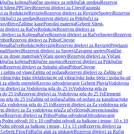
iključna koljena
Natične spojnice za priključak uređaja
Rezervni
it Silent-PP
Cijevi
Rezervni dijelovi za Cijevi
Fazonski
vi za Redukcije
Revizije
Rezervni dijelovi za Revizije
Spojevi
Rezervni
riključci za uređaje
Rezervni dijelovi za Priključci za
povi
Brtve
Zaštitne kape
Potrošni materijal
Geberit Silent-
ni dijelovi za Račve
Redukcije
Rezervni dijelovi za
 dijelovi za Koljena
Račve
Rezervni dijelovi za Račve
Spojevi
Rezervni
ribor
Rezervni dijelovi za Pribor
Cijevne
ljena
Račve
Redukcije
Revizije
Rezervni dijelovi za Revizije
Prijelazni
madi
Spojevi
Rezervni dijelovi za Spojevi
Zavareni spojevi
Natične
az na druge materijale
Vijčani spojevi
Rezervni dijelovi za Vijčani
iključna koljena
Priključne spojnice
Rezervni dijelovi za Priključne
oni
Rezervni dijelovi za Spiralni sifoni
Pribor
Cijevne
i zaštita od vlage
Zaštita od požara
Rezervni dijelovi za Zaštita od
 vibracijske buke tijela
Izolacije od vibracijske buke tijela i izolacija od
i za uštedu energije
Krovno odvodnjavanje Geberit Pluvia
Vodolovna
ni dijelovi za Vodolovna grla do 25 l/s
Vodolovna grla za
 do 25 l/s
Rezervni dijelovi za Vodolovna grla do 25 l/s
Elementi
a grla do 25 l/s
Zaštita od požara
Zaštita od požara za kanalizacijske
s
Za vodolovna grla do 25 l/s
Rezervni dijelovi za Za vodolovna grla
ni dijelovi za Za vodolovna grla
Za učvršćenja
Konvencionalno
bor
Rezervni dijelovi za Pribor
Podna odvodnja
Odvodnjavanje
za Podni odvodi 10 x 10 cm
Podni odvodi za balkone i terase, 10 x 10
Podni odvodi za balkone i terase, 13 x 13 cm
Rezervni dijelovi za
a Geberit FlowFit
Ručni alati za stiskanje
Rezervni dijelovi za Ručni