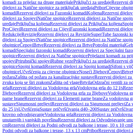
komadi za prijelaz na druge materijale
Priključci za uređaje
Rezervni di
dijelovi za Natične spojnice za priključak uređaja
Pribor
Cijevne obujm
komadi
Rezervni dijelovi za Fazonski komadi
Koljena
Rezervni dijelov
dijelovi za Spojevi
Natične spojnice
Rezervni dijelovi za Natične spojn
uređaje
Priključna koljena
Rezervni dijelovi za Priključna koljena
Spojn
Pro
Cijevi
Rezervni dijelovi za Cijevi
Fazonski komadi
Rezervni dijelo
Redukcije
Revizije
Rezervni dijelovi za Revizije
SuperTube fazonski k
dijelovi za Spojevi
Natične spojnice
Rezervni dijelovi za Natične spojn
obujmice
Čepovi
Brtve
Rezervni dijelovi za Brtve
Potrošni materijal
Geb
komadi
Specijalni fazonski komadi
Rezervni dijelovi za Specijalni fa
spojnice
Rezervni dijelovi za Natične spojnice
Prijelazni komadi za pri
spojevi
Prirubnički spojevi
Rubne veze
Priključci za uređaje
Rezervni di
spojnice
Spojni komadi
Rezervni dijelovi za Spojni komadi
Sifoni s vi
obujmice
Učvršćenja za cijevne obujmice
Noseći žljebovi
Čepovi
Brtve
požara
Zaštita od požara za kanalizacijske sustave
Rezervni dijelovi za
zvuka koja se širi zrakom
Zaštita od vlage
Brtvila
Odzračni ventili za 
grla
Rezervni dijelovi za Vodolovna grla
Vodolovna grla do 12 l/s
Rezer
žljebove
Rezervni dijelovi za Vodolovna grla za žljebove
Vodolovna grl
parne brane
Rezervni dijelovi za Elementi parne brane
Za vodolovna gr
sustave
Sigurnosni preljevi
Rezervni dijelovi za Sigurnosni preljevi
Za v
do 25 l/s
Učvršćenja
Sustav pričvršćivanja d40–200
Sustav pričvršćiv
krovno odvodnjavanje
Vodolovna grla
Rezervni dijelovi za Vodolovna
unutarnjih i vanjskih površina
Rezervni dijelovi za Odvodnjavanje unut
cm
Rezervni dijelovi za Podni odvodi za balkone i terase, 10 x 10 cm
P
Podni odvodi za balkone i terase, 13 x 13 cm
Pribor
Rezervni dijelovi 