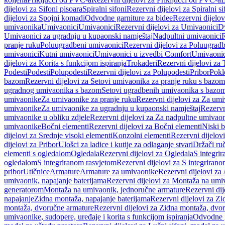
dijelovi za Sifoni pisoara
Spiralni sifoni
Rezervni dijelovi za Spiralni si
dijelovi za Spojni komadi
Odvodne garniture za bidee
Rezervni dijelov
umivaonika
Umivaonici
Umivaonici
Rezervni dijelovi za Umivaonici
Dv
Umivaonici za ugradnju u kupaonski namještaj
Nadpultni umivaonici
R
pranje ruku
Poluugradbeni umivaonici
Rezervni dijelovi za Poluugrad
umivaonici
Kutni umivaonici
Umivaonici u izvedbi Comfort
Umivaonic
dijelovi za Korita s funkcijom ispiranja
Trokaderi
Rezervni dijelovi za 
Podesti
Podesti
Polupodesti
Rezervni dijelovi za Polupodesti
Pribor
Pokl
bazom
Rezervni dijelovi za Setovi umivaonika za pranje ruku s bazom
ugradnog umivaonika s bazom
Setovi ugradbenih umivaonika s bazo
umivaonike
Za umivaonike za pranje ruku
Rezervni dijelovi za Za umi
umivaonike
Za umivaonike za ugradnju u kupaonski namještaj
Rezervn
umivaonike u obliku zdjele
Rezervni dijelovi za Za nadpultne umivaon
umivaonike
Bočni elementi
Rezervni dijelovi za Bočni elementi
Niski b
dijelovi za Srednje visoki elementi
Konzolni elementi
Rezervni dijelov
dijelovi za Pribor
Ulošci za ladice i kutije za odlaganje stvari
Držači ruč
elementi s ogledalom
Ogledala
Rezervni dijelovi za Ogledala
S integri
ogledalom
S integriranom rasvjetom
Rezervni dijelovi za S integriran
pribor
Utičnice
Armature
Armature za umivaonike
Rezervni dijelovi za
umivaonik, napajanje baterijama
Rezervni dijelovi za Montaža na umiv
generatorom
Montaža na umivaonik, jednoručne armature
Rezervni di
napajanje
Zidna montaža, napajanje baterijama
Rezervni dijelovi za Zi
montaža, dvoručne armature
Rezervni dijelovi za Zidna montaža, dvo
umivaonike, sudopere, uređaje i korita s funkcijom ispiranja
Odvodne g