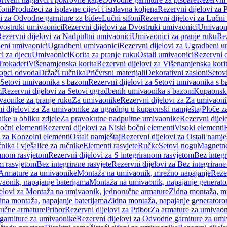
foni
Produžeci za isplavne cijevi i isplavna koljena
Rezervni dijelovi za P
i za Odvodne garniture za bidee
Lučni sifoni
Rezervni dijelovi za Lučni 
ostruki umivaonici
Rezervni dijelovi za Dvostruki umivaonici
Umivaoni
ezervni dijelovi za Nadpultni umivaonici
Umivaonici za pranje ruku
Rez
beni umivaonici
Ugradbeni umivaonici
Rezervni dijelovi za Ugradbeni u
i za djecu
Umivaonici
Korita za pranje ruku
Ostali umivaonici
Rezervni d
Trokaderi
Višenamjenska korita
Rezervni dijelovi za Višenamjenska kori
opci odvoda
Držači ručnika
Pričvrsni materijali
Dekorativni zasloni
Setov
Setovi umivaonika s bazom
Rezervni dijelovi za Setovi umivaonika s 
m
Rezervni dijelovi za Setovi ugradbenih umivaonika s bazom
Kupaonski
vaonike za pranje ruku
Za umivaonike
Rezervni dijelovi za Za umivaon
i dijelovi za Za umivaonike za ugradnju u kupaonski namještaj
Ploče z
ike u obliku zdjele
Za pravokutne nadpultne umivaonike
Rezervni dije
očni elementi
Rezervni dijelovi za Niski bočni elementi
Visoki elementi
i za Konzolni elementi
Ostali namještaj
Rezervni dijelovi za Ostali namje
nika i vješalice za ručnike
Elementi rasvjete
Ručke
Setovi nogu
Magnetne
ranom rasvjetom
Rezervni dijelovi za S integriranom rasvjetom
Bez integr
om rasvjetom
Bez integrirane rasvjete
Rezervni dijelovi za Bez integrirane
 Armature za umivaonike
Montaža na umivaonik, mrežno napajanje
Reze
aonik, napajanje baterijama
Montaža na umivaonik, napajanje generat
jelovi za Montaža na umivaonik, jednoručne armature
Zidna montaža, m
dna montaža, napajanje baterijama
Zidna montaža, napajanje generator
ručne armature
Pribor
Rezervni dijelovi za Pribor
Za armature za umivao
arniture za umivaonike
Rezervni dijelovi za Odvodne garniture za um