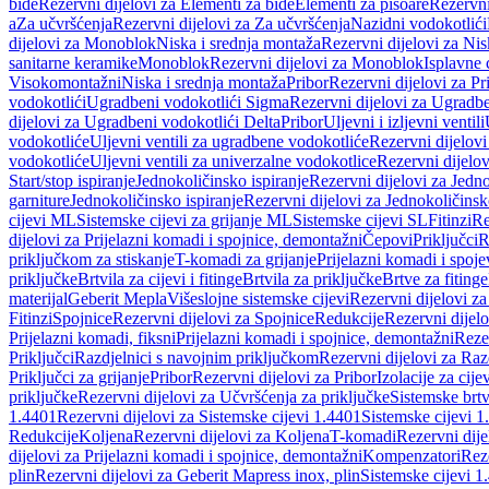
bide
Rezervni dijelovi za Elementi za bide
Elementi za pisoare
Rezervni
a
Za učvršćenja
Rezervni dijelovi za Za učvršćenja
Nazidni vodokotlići
dijelovi za Monoblok
Niska i srednja montaža
Rezervni dijelovi za Nis
sanitarne keramike
Monoblok
Rezervni dijelovi za Monoblok
Isplavne 
Visokomontažni
Niska i srednja montaža
Pribor
Rezervni dijelovi za Pr
vodokotlići
Ugradbeni vodokotlići Sigma
Rezervni dijelovi za Ugradb
dijelovi za Ugradbeni vodokotlići Delta
Pribor
Uljevni i izljevni ventili
vodokotliće
Uljevni ventili za ugradbene vodokotliće
Rezervni dijelovi
vodokotliće
Uljevni ventili za univerzalne vodokotlice
Rezervni dijelov
Start/stop ispiranje
Jednokoličinsko ispiranje
Rezervni dijelovi za Jedno
garniture
Jednokoličinsko ispiranje
Rezervni dijelovi za Jednokoličinsk
cijevi ML
Sistemske cijevi za grijanje ML
Sistemske cijevi SL
Fitinzi
Re
dijelovi za Prijelazni komadi i spojnice, demontažni
Čepovi
Priključci
R
priključkom za stiskanje
T-komadi za grijanje
Prijelazni komadi i spoje
priključke
Brtvila za cijevi i fitinge
Brtvila za priključke
Brtve za fitinge
materijal
Geberit Mepla
Višeslojne sistemske cijevi
Rezervni dijelovi za
Fitinzi
Spojnice
Rezervni dijelovi za Spojnice
Redukcije
Rezervni dijel
Prijelazni komadi, fiksni
Prijelazni komadi i spojnice, demontažni
Rezer
Priključci
Razdjelnici s navojnim priključkom
Rezervni dijelovi za Raz
Priključci za grijanje
Pribor
Rezervni dijelovi za Pribor
Izolacije za cijev
priključke
Rezervni dijelovi za Učvršćenja za priključke
Sistemske brt
1.4401
Rezervni dijelovi za Sistemske cijevi 1.4401
Sistemske cijevi 1
Redukcije
Koljena
Rezervni dijelovi za Koljena
T-komadi
Rezervni dij
dijelovi za Prijelazni komadi i spojnice, demontažni
Kompenzatori
Rez
plin
Rezervni dijelovi za Geberit Mapress inox, plin
Sistemske cijevi 1