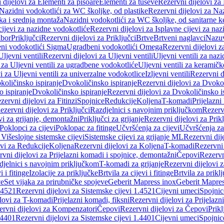
 dijelovi za Elementi za pisoare
Elementi za tuševe
Rezervni dijelovi za
Nazidni vodokotlići za WC školjke, od plastike
Rezervni dijelovi za Na
ka i srednja montaža
Nazidni vodokotlići za WC školjke, od sanitarne 
cijevi za nazidne vodokotliće
Rezervni dijelovi za Isplavne cijevi za na
ibor
Priključci
Rezervni dijelovi za Priključci
Brtve
Brtveni naglavci
Nazuvi
eni vodokotlići Sigma
Ugradbeni vodokotlići Omega
Rezervni dijelovi 
Uljevni ventili
Rezervni dijelovi za Uljevni ventili
Uljevni ventili za naz
 za Uljevni ventili za ugradbene vodokotliće
Uljevni ventili za keramič
i za Uljevni ventili za univerzalne vodokotlice
Izljevni ventili
Rezervni di
količinsko ispiranje
Dvokoličinsko ispiranje
Rezervni dijelovi za Dvokol
o ispiranje
Dvokoličinsko ispiranje
Rezervni dijelovi za Dvokoličinsko i
zervni dijelovi za Fitinzi
Spojnice
Redukcije
Koljena
T-komadi
Prijelazni
ezervni dijelovi za Priključci
Razdjelnici s navojnim priključkom
Rezerv
vi za grijanje, demontažni
Priključci za grijanje
Rezervni dijelovi za Prikl
Poklopci za cijevi
Poklopac za fitinge
Učvršćenja za cijevi
Učvršćenja za
 Višeslojne sistemske cijevi
Sistemske cijevi za grijanje ML
Rezervni dij
ovi za Redukcije
Koljena
Rezervni dijelovi za Koljena
T-komadi
Rezervni
vni dijelovi za Prijelazni komadi i spojnice, demontažni
Čepovi
Rezervn
djelnici s navojnim priključkom
T-komadi za grijanje
Rezervni dijelovi 
i i fitinge
Izolacije za priključke
Brtvila za cijevi i fitinge
Brtvila za prikl
ve
Set vijaka za prirubničke spojeve
Geberit Mapress inox
Geberit Mapres
.4521
Rezervni dijelovi za Sistemske cijevi 1.4521
Cijevni umeci
Spojnic
elovi za T-komadi
Prijelazni komadi, fiksni
Rezervni dijelovi za Prijelazn
ervni dijelovi za Kompenzatori
Čepovi
Rezervni dijelovi za Čepovi
Prikl
.4401
Rezervni dijelovi za Sistemske cijevi 1.4401
Cijevni umeci
Spojnic