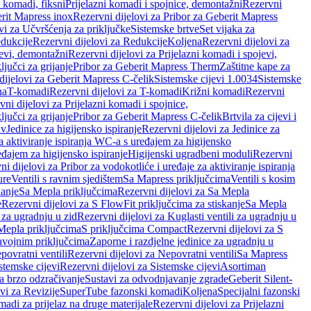
i komadi, fiksni
Prijelazni komadi i spojnice, demontažni
Rezervni
rit Mapress inox
Rezervni dijelovi za Pribor za Geberit Mapress
vi za Učvršćenja za priključke
Sistemske brtve
Set vijaka za
dukcije
Rezervni dijelovi za Redukcije
Koljena
Rezervni dijelovi za
jevi, demontažni
Rezervni dijelovi za Prijelazni komadi i spojevi,
ljučci za grijanje
Pribor za Geberit Mapress Therm
Zaštitne kape za
dijelovi za Geberit Mapress C-čelik
Sistemske cijevi 1.0034
Sistemske
na
T-komadi
Rezervni dijelovi za T-komadi
Križni komadi
Rezervni
ni dijelovi za Prijelazni komadi i spojnice,
ljučci za grijanje
Pribor za Geberit Mapress C-čelik
Brtvila za cijevi i
av
Jedinice za higijensko ispiranje
Rezervni dijelovi za Jedinice za
za aktiviranje ispiranja WC-a s uređajem za higijensko
đajem za higijensko ispiranje
Higijenski ugradbeni moduli
Rezervni
i dijelovi za Pribor za vodokotliće i uređaje za aktiviranje ispiranja
ure
Ventili s ravnim sjedištem
Sa Mapress priključcima
Ventili s kosim
kanje
Sa Mepla priključcima
Rezervni dijelovi za Sa Mepla
e
Rezervni dijelovi za S FlowFit priključcima za stiskanje
Sa Mepla
i za ugradnju u zid
Rezervni dijelovi za Kuglasti ventili za ugradnju u
 Mepla priključcima
S priključcima Compact
Rezervni dijelovi za S
avojnim priključcima
Zaporne i razdjelne jedinice za ugradnju u
povratni ventili
Rezervni dijelovi za Nepovratni ventili
Sa Mapress
stemske cijevi
Rezervni dijelovi za Sistemske cijevi
Asortiman
za brzo odzračivanje
Sustavi za odvodnjavanje zgrade
Geberit Silent-
vi za Revizije
SuperTube fazonski komadi
Koljena
Specijalni fazonski
madi za prijelaz na druge materijale
Rezervni dijelovi za Prijelazni