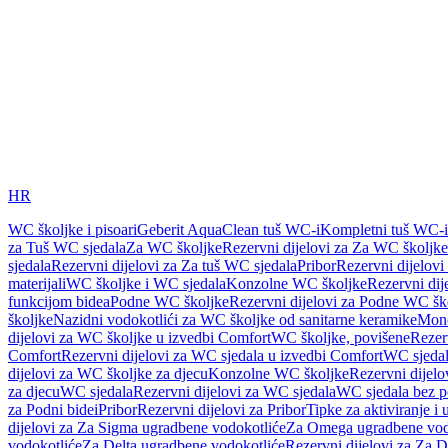
HR
WC školjke i pisoari
Geberit AquaClean tuš WC-i
Kompletni tuš WC-i
za Tuš WC sjedala
Za WC školjke
Rezervni dijelovi za Za WC školjke
sjedala
Rezervni dijelovi za Za tuš WC sjedala
Pribor
Rezervni dijelovi
materijali
WC školjke i WC sjedala
Konzolne WC školjke
Rezervni di
funkcijom bidea
Podne WC školjke
Rezervni dijelovi za Podne WC šk
školjke
Nazidni vodokotlići za WC školjke od sanitarne keramike
Mon
dijelovi za WC školjke u izvedbi Comfort
WC školjke, povišene
Rezer
Comfort
Rezervni dijelovi za WC sjedala u izvedbi Comfort
WC sjeda
dijelovi za WC školjke za djecu
Konzolne WC školjke
Rezervni dijel
za djecu
WC sjedala
Rezervni dijelovi za WC sjedala
WC sjedala bez p
za Podni bidei
Pribor
Rezervni dijelovi za Pribor
Tipke za aktiviranje i 
dijelovi za Za Sigma ugradbene vodokotliće
Za Omega ugradbene vod
vodokotliće
Za Delta ugradbene vodokotliće
Rezervni dijelovi za Za 