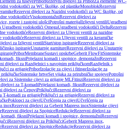
 Elementi za tuševe
Pribor
Rezervni dijelovi za Pribor
Za elemente WC-
zidni vodokotlići za WC školjke, od plastike
Monoblok
Rezervni
keramike
Rezervni dijelovi za Nazidni vodokotlići za WC školjke, od
zidne vodokotliće
Visokomontažni
Rezervni dijelovi za
ce, rozete i zastojni ulošci
Potrošni materijal
Izljevni ventili
Ugradbeni
za Ugradbeni vodokotlići Omega
Ugradbeni vodokotlići Delta
Rezervni
idne vodokotliće
Rezervni dijelovi za Uljevni ventili za nazidne
ke vodokotliće
Rezervni dijelovi za Uljevni ventili za keramičke
jelovi za Izljevni ventili
Start/stop ispiranje
Rezervni dijelovi za
ičinsko ispiranje
Unutarnje garniture
Rezervni dijelovi za Unutarnje
spiranje
Pribor
Membrane
Sustavi opskrbe
Geberit FlowFit
Sistemske
 komadi, fiksni
Prijelazni komadi i spojnice, demontažni
Rezervni
ni dijelovi za Razdjelnici s navojnim priključkom
Razdjelnik s
jučci za grijanje
Pribor
Izolacije za cijevi i fitinge
Izolacije za
 priključke
Sistemske brtve
Set vijaka za prirubničke spojeve
Potrošni
elovi za Sistemske cijevi za grijanje ML
Fitinzi
Rezervni dijelovi za
 dijelovi za T-komadi
Prijelazni komadi, fiksni
Rezervni dijelovi za
i dijelovi za Čepovi
Priključci
Rezervni dijelovi za
za T-komadi za grijanje
Priključci za grijanje
Rezervni dijelovi za
jučke
Poklopci za cijevi
Učvršćenja za cijevi
Učvršćenja za
s inox
Rezervni dijelovi za Geberit Mapress inox
Sistemske cijevi
e
Rezervni dijelovi za Spojnice
Redukcije
Rezervni dijelovi za
i komadi, fiksni
Prijelazni komadi i spojnice, demontažni
Rezervni
jučci
Rezervni dijelovi za Priključci
Geberit Mapress inox,
e
Rezervni dijelovi za Spojnice
Redukcije
Rezervni dijelovi za