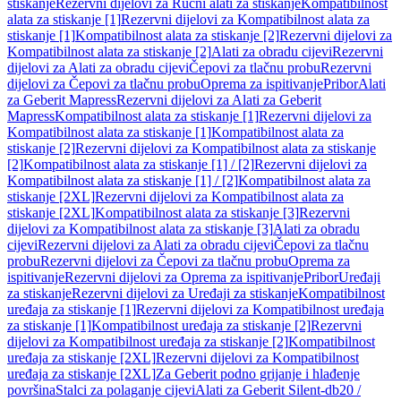
stiskanje
Rezervni dijelovi za Ručni alati za stiskanje
Kompatibilnost
alata za stiskanje [1]
Rezervni dijelovi za Kompatibilnost alata za
stiskanje [1]
Kompatibilnost alata za stiskanje [2]
Rezervni dijelovi za
Kompatibilnost alata za stiskanje [2]
Alati za obradu cijevi
Rezervni
dijelovi za Alati za obradu cijevi
Čepovi za tlačnu probu
Rezervni
dijelovi za Čepovi za tlačnu probu
Oprema za ispitivanje
Pribor
Alati
za Geberit Mapress
Rezervni dijelovi za Alati za Geberit
Mapress
Kompatibilnost alata za stiskanje [1]
Rezervni dijelovi za
Kompatibilnost alata za stiskanje [1]
Kompatibilnost alata za
stiskanje [2]
Rezervni dijelovi za Kompatibilnost alata za stiskanje
[2]
Kompatibilnost alata za stiskanje [1] / [2]
Rezervni dijelovi za
Kompatibilnost alata za stiskanje [1] / [2]
Kompatibilnost alata za
stiskanje [2XL]
Rezervni dijelovi za Kompatibilnost alata za
stiskanje [2XL]
Kompatibilnost alata za stiskanje [3]
Rezervni
dijelovi za Kompatibilnost alata za stiskanje [3]
Alati za obradu
cijevi
Rezervni dijelovi za Alati za obradu cijevi
Čepovi za tlačnu
probu
Rezervni dijelovi za Čepovi za tlačnu probu
Oprema za
ispitivanje
Rezervni dijelovi za Oprema za ispitivanje
Pribor
Uređaji
za stiskanje
Rezervni dijelovi za Uređaji za stiskanje
Kompatibilnost
uređaja za stiskanje [1]
Rezervni dijelovi za Kompatibilnost uređaja
za stiskanje [1]
Kompatibilnost uređaja za stiskanje [2]
Rezervni
dijelovi za Kompatibilnost uređaja za stiskanje [2]
Kompatibilnost
uređaja za stiskanje [2XL]
Rezervni dijelovi za Kompatibilnost
uređaja za stiskanje [2XL]
Za Geberit podno grijanje i hlađenje
površina
Stalci za polaganje cijevi
Alati za Geberit Silent-db20 /