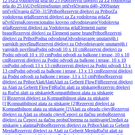
12 l/s
Za vodolovna grla do 25 l/s
Rezervni dijelovi za Za vodolovna
grla do 25 l/s
Učvršćenja
Sustav pričvršćivanja d40–200
Sustav
pričvršćivanja d250–315
Pribor
Rezervni dijelovi za Pribor
Za
vodolovna grla
Rezervni dijelovi za Za vodolovna grla
Za
učvršćenja
Konvencionalno krovno odvodnjavanje
Vodolovna
grla
Rezervni dijelovi za Vodolovna grla
Elementi parne
brane
Rezervni dijelovi za Elementi parne brane
Pribor
Rezervni
dijelovi za Pribor
Podna odvodnja
Odvodnjavanje unutarnjih i
vanjskih površina
Rezervni dijelovi za Odvodnjavanje unutarnjih i
vanjskih površina
Podni odvodi 10 x 10 cm
Rezervni dijelovi za
Podni odvodi 10 x 10 cm
Podni odvodi za balkone i terase, 10 x 10
cm
Rezervni dijelovi za Podni odvodi za balkone i terase, 10 x 10
cm
Podni odvodi 13 x 13 cm
Rezervni dijelovi za Podni odvodi 13 x
13 cm
Podni odvodi za balkone i terase, 13 x 13 cm
Rezervni dijelovi
za Podni odvodi za balkone i terase, 13 x 13 cm
Pribor
Rezervni
dijelovi za Pribor
Alati
Alati
Alati za Geberit FlowFit
Rezervni dijelovi
za Alati za Geberit FlowFit
Ručni alati za stiskanje
Rezervni dijelovi
za Ručni alati za stiskanje
Kompatibilnost alata za stiskanje
[1]
Rezervni dijelovi za Kompatibilnost alata za stiskanje
[1]
Kompatibilnost alata za stiskanje [2]
Rezervni dijelovi za
Kompatibilnost alata za stiskanje [2]
Alati za obradu cijevi
Rezervni
dijelovi za Alati za obradu cijevi
Čepovi za tlačnu probu
Rezervni
dijelovi za Čepovi za tlačnu probu
Oprema za ispitivanje
Uređaji za
stiskanje s alatima
Pribor
Rezervni dijelovi za Pribor
Alati za Geberit
Mepla
Rezervni dijelovi za Alati za Geberit Mepla
Ručni alati za