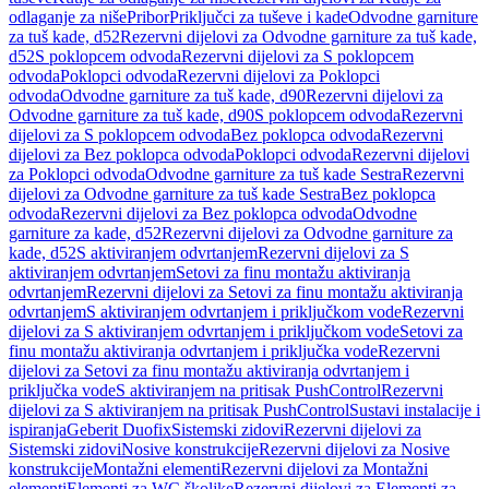
odlaganje za niše
Pribor
Priključci za tuševe i kade
Odvodne garniture
za tuš kade, d52
Rezervni dijelovi za Odvodne garniture za tuš kade,
d52
S poklopcem odvoda
Rezervni dijelovi za S poklopcem
odvoda
Poklopci odvoda
Rezervni dijelovi za Poklopci
odvoda
Odvodne garniture za tuš kade, d90
Rezervni dijelovi za
Odvodne garniture za tuš kade, d90
S poklopcem odvoda
Rezervni
dijelovi za S poklopcem odvoda
Bez poklopca odvoda
Rezervni
dijelovi za Bez poklopca odvoda
Poklopci odvoda
Rezervni dijelovi
za Poklopci odvoda
Odvodne garniture za tuš kade Sestra
Rezervni
dijelovi za Odvodne garniture za tuš kade Sestra
Bez poklopca
odvoda
Rezervni dijelovi za Bez poklopca odvoda
Odvodne
garniture za kade, d52
Rezervni dijelovi za Odvodne garniture za
kade, d52
S aktiviranjem odvrtanjem
Rezervni dijelovi za S
aktiviranjem odvrtanjem
Setovi za finu montažu aktiviranja
odvrtanjem
Rezervni dijelovi za Setovi za finu montažu aktiviranja
odvrtanjem
S aktiviranjem odvrtanjem i priključkom vode
Rezervni
dijelovi za S aktiviranjem odvrtanjem i priključkom vode
Setovi za
finu montažu aktiviranja odvrtanjem i priključka vode
Rezervni
dijelovi za Setovi za finu montažu aktiviranja odvrtanjem i
priključka vode
S aktiviranjem na pritisak PushControl
Rezervni
dijelovi za S aktiviranjem na pritisak PushControl
Sustavi instalacije i
ispiranja
Geberit Duofix
Sistemski zidovi
Rezervni dijelovi za
Sistemski zidovi
Nosive konstrukcije
Rezervni dijelovi za Nosive
konstrukcije
Montažni elementi
Rezervni dijelovi za Montažni
elementi
Elementi za WC školjke
Rezervni dijelovi za Elementi za