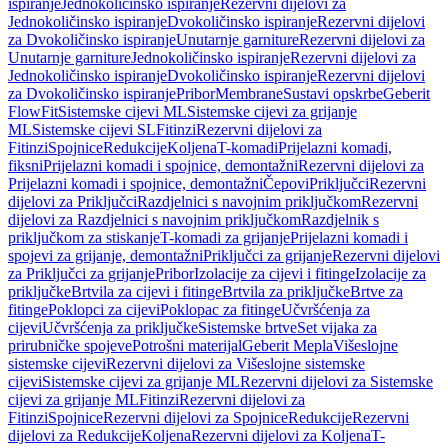
ispiranje
Jednokoličinsko ispiranje
Rezervni dijelovi za
Jednokoličinsko ispiranje
Dvokoličinsko ispiranje
Rezervni dijelovi
za Dvokoličinsko ispiranje
Unutarnje garniture
Rezervni dijelovi za
Unutarnje garniture
Jednokoličinsko ispiranje
Rezervni dijelovi za
Jednokoličinsko ispiranje
Dvokoličinsko ispiranje
Rezervni dijelovi
za Dvokoličinsko ispiranje
Pribor
Membrane
Sustavi opskrbe
Geberit
FlowFit
Sistemske cijevi ML
Sistemske cijevi za grijanje
ML
Sistemske cijevi SL
Fitinzi
Rezervni dijelovi za
Fitinzi
Spojnice
Redukcije
Koljena
T-komadi
Prijelazni komadi,
fiksni
Prijelazni komadi i spojnice, demontažni
Rezervni dijelovi za
Prijelazni komadi i spojnice, demontažni
Čepovi
Priključci
Rezervni
dijelovi za Priključci
Razdjelnici s navojnim priključkom
Rezervni
dijelovi za Razdjelnici s navojnim priključkom
Razdjelnik s
priključkom za stiskanje
T-komadi za grijanje
Prijelazni komadi i
spojevi za grijanje, demontažni
Priključci za grijanje
Rezervni dijelovi
za Priključci za grijanje
Pribor
Izolacije za cijevi i fitinge
Izolacije za
priključke
Brtvila za cijevi i fitinge
Brtvila za priključke
Brtve za
fitinge
Poklopci za cijevi
Poklopac za fitinge
Učvršćenja za
cijevi
Učvršćenja za priključke
Sistemske brtve
Set vijaka za
prirubničke spojeve
Potrošni materijal
Geberit Mepla
Višeslojne
sistemske cijevi
Rezervni dijelovi za Višeslojne sistemske
cijevi
Sistemske cijevi za grijanje ML
Rezervni dijelovi za Sistemske
cijevi za grijanje ML
Fitinzi
Rezervni dijelovi za
Fitinzi
Spojnice
Rezervni dijelovi za Spojnice
Redukcije
Rezervni
dijelovi za Redukcije
Koljena
Rezervni dijelovi za Koljena
T-