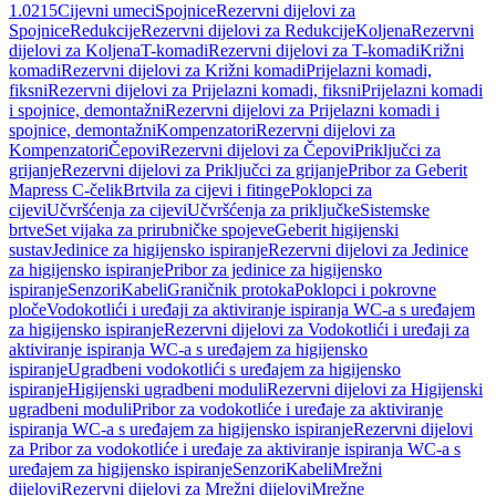
1.0215
Cijevni umeci
Spojnice
Rezervni dijelovi za
Spojnice
Redukcije
Rezervni dijelovi za Redukcije
Koljena
Rezervni
dijelovi za Koljena
T-komadi
Rezervni dijelovi za T-komadi
Križni
komadi
Rezervni dijelovi za Križni komadi
Prijelazni komadi,
fiksni
Rezervni dijelovi za Prijelazni komadi, fiksni
Prijelazni komadi
i spojnice, demontažni
Rezervni dijelovi za Prijelazni komadi i
spojnice, demontažni
Kompenzatori
Rezervni dijelovi za
Kompenzatori
Čepovi
Rezervni dijelovi za Čepovi
Priključci za
grijanje
Rezervni dijelovi za Priključci za grijanje
Pribor za Geberit
Mapress C-čelik
Brtvila za cijevi i fitinge
Poklopci za
cijevi
Učvršćenja za cijevi
Učvršćenja za priključke
Sistemske
brtve
Set vijaka za prirubničke spojeve
Geberit higijenski
sustav
Jedinice za higijensko ispiranje
Rezervni dijelovi za Jedinice
za higijensko ispiranje
Pribor za jedinice za higijensko
ispiranje
Senzori
Kabeli
Graničnik protoka
Poklopci i pokrovne
ploče
Vodokotlići i uređaji za aktiviranje ispiranja WC-a s uređajem
za higijensko ispiranje
Rezervni dijelovi za Vodokotlići i uređaji za
aktiviranje ispiranja WC-a s uređajem za higijensko
ispiranje
Ugradbeni vodokotlići s uređajem za higijensko
ispiranje
Higijenski ugradbeni moduli
Rezervni dijelovi za Higijenski
ugradbeni moduli
Pribor za vodokotliće i uređaje za aktiviranje
ispiranja WC-a s uređajem za higijensko ispiranje
Rezervni dijelovi
za Pribor za vodokotliće i uređaje za aktiviranje ispiranja WC-a s
uređajem za higijensko ispiranje
Senzori
Kabeli
Mrežni
dijelovi
Rezervni dijelovi za Mrežni dijelovi
Mrežne