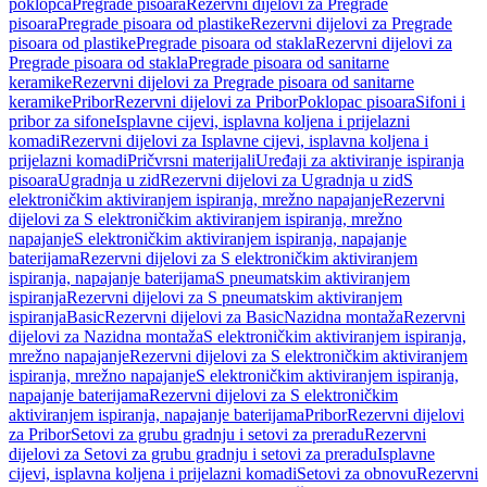
poklopca
Pregrade pisoara
Rezervni dijelovi za Pregrade
pisoara
Pregrade pisoara od plastike
Rezervni dijelovi za Pregrade
pisoara od plastike
Pregrade pisoara od stakla
Rezervni dijelovi za
Pregrade pisoara od stakla
Pregrade pisoara od sanitarne
keramike
Rezervni dijelovi za Pregrade pisoara od sanitarne
keramike
Pribor
Rezervni dijelovi za Pribor
Poklopac pisoara
Sifoni i
pribor za sifone
Isplavne cijevi, isplavna koljena i prijelazni
komadi
Rezervni dijelovi za Isplavne cijevi, isplavna koljena i
prijelazni komadi
Pričvrsni materijali
Uređaji za aktiviranje ispiranja
pisoara
Ugradnja u zid
Rezervni dijelovi za Ugradnja u zid
S
elektroničkim aktiviranjem ispiranja, mrežno napajanje
Rezervni
dijelovi za S elektroničkim aktiviranjem ispiranja, mrežno
napajanje
S elektroničkim aktiviranjem ispiranja, napajanje
baterijama
Rezervni dijelovi za S elektroničkim aktiviranjem
ispiranja, napajanje baterijama
S pneumatskim aktiviranjem
ispiranja
Rezervni dijelovi za S pneumatskim aktiviranjem
ispiranja
Basic
Rezervni dijelovi za Basic
Nazidna montaža
Rezervni
dijelovi za Nazidna montaža
S elektroničkim aktiviranjem ispiranja,
mrežno napajanje
Rezervni dijelovi za S elektroničkim aktiviranjem
ispiranja, mrežno napajanje
S elektroničkim aktiviranjem ispiranja,
napajanje baterijama
Rezervni dijelovi za S elektroničkim
aktiviranjem ispiranja, napajanje baterijama
Pribor
Rezervni dijelovi
za Pribor
Setovi za grubu gradnju i setovi za preradu
Rezervni
dijelovi za Setovi za grubu gradnju i setovi za preradu
Isplavne
cijevi, isplavna koljena i prijelazni komadi
Setovi za obnovu
Rezervni