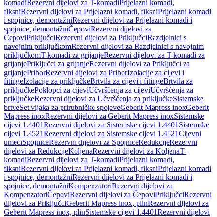
komadi
Rezervni dijelovi za T-komadi
Prijelazni komadi,
fiksni
Rezervni dijelovi za Prijelazni komadi, fiksni
Prijelazni komadi
i spojnice, demontažni
Rezervni dijelovi za Prijelazni komadi i
spojnice, demontažni
Čepovi
Rezervni dijelovi za
Čepovi
Priključci
Rezervni dijelovi za Priključci
Razdjelnici s
navojnim priključkom
Rezervni dijelovi za Razdjelnici s navojnim
priključkom
T-komadi za grijanje
Rezervni dijelovi za T-komadi za
grijanje
Priključci za grijanje
Rezervni dijelovi za Priključci za
grijanje
Pribor
Rezervni dijelovi za Pribor
Izolacije za cijevi i
fitinge
Izolacije za priključke
Brtvila za cijevi i fitinge
Brtvila za
priključke
Poklopci za cijevi
Učvršćenja za cijevi
Učvršćenja za
priključke
Rezervni dijelovi za Učvršćenja za priključke
Sistemske
brtve
Set vijaka za prirubničke spojeve
Geberit Mapress inox
Geberit
Mapress inox
Rezervni dijelovi za Geberit Mapress inox
Sistemske
cijevi 1.4401
Rezervni dijelovi za Sistemske cijevi 1.4401
Sistemske
cijevi 1.4521
Rezervni dijelovi za Sistemske cijevi 1.4521
Cijevni
umeci
Spojnice
Rezervni dijelovi za Spojnice
Redukcije
Rezervni
dijelovi za Redukcije
Koljena
Rezervni dijelovi za Koljena
T-
komadi
Rezervni dijelovi za T-komadi
Prijelazni komadi,
fiksni
Rezervni dijelovi za Prijelazni komadi, fiksni
Prijelazni komadi
i spojnice, demontažni
Rezervni dijelovi za Prijelazni komadi i
spojnice, demontažni
Kompenzatori
Rezervni dijelovi za
Kompenzatori
Čepovi
Rezervni dijelovi za Čepovi
Priključci
Rezervni
dijelovi za Priključci
Geberit Mapress inox, plin
Rezervni dijelovi za
Geberit Mapress inox, plin
Sistemske cijevi 1.4401
Rezervni dijelovi