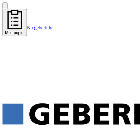
Na geberit.hr
Moji popisi