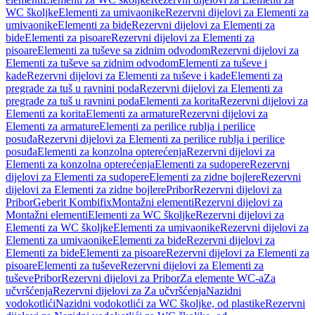
WC školjke
Elementi za umivaonike
Rezervni dijelovi za Elementi za
umivaonike
Elementi za bide
Rezervni dijelovi za Elementi za
bide
Elementi za pisoare
Rezervni dijelovi za Elementi za
pisoare
Elementi za tuševe sa zidnim odvodom
Rezervni dijelovi za
Elementi za tuševe sa zidnim odvodom
Elementi za tuševe i
kade
Rezervni dijelovi za Elementi za tuševe i kade
Elementi za
pregrade za tuš u ravnini poda
Rezervni dijelovi za Elementi za
pregrade za tuš u ravnini poda
Elementi za korita
Rezervni dijelovi za
Elementi za korita
Elementi za armature
Rezervni dijelovi za
Elementi za armature
Elementi za perilice rublja i perilice
posuđa
Rezervni dijelovi za Elementi za perilice rublja i perilice
posuđa
Elementi za konzolna opterećenja
Rezervni dijelovi za
Elementi za konzolna opterećenja
Elementi za sudopere
Rezervni
dijelovi za Elementi za sudopere
Elementi za zidne bojlere
Rezervni
dijelovi za Elementi za zidne bojlere
Pribor
Rezervni dijelovi za
Pribor
Geberit Kombifix
Montažni elementi
Rezervni dijelovi za
Montažni elementi
Elementi za WC školjke
Rezervni dijelovi za
Elementi za WC školjke
Elementi za umivaonike
Rezervni dijelovi za
Elementi za umivaonike
Elementi za bide
Rezervni dijelovi za
Elementi za bide
Elementi za pisoare
Rezervni dijelovi za Elementi za
pisoare
Elementi za tuševe
Rezervni dijelovi za Elementi za
tuševe
Pribor
Rezervni dijelovi za Pribor
Za elemente WC-a
Za
učvršćenja
Rezervni dijelovi za Za učvršćenja
Nazidni
vodokotlići
Nazidni vodokotlići za WC školjke, od plastike
Rezervni