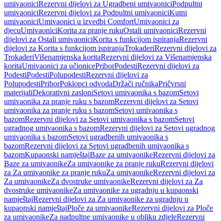
umivaonici
Rezervni dijelovi za Ugradbeni umivaonici
Podpultni
umivaonici
Rezervni dijelovi za Podpultni umivaonici
Kutni
umivaonici
Umivaonici u izvedbi Comfort
Umivaonici za
djecu
Umivaonici
Korita za pranje ruku
Ostali umivaonici
Rezervni
dijelovi za Ostali umivaonici
Korita s funkcijom ispiranja
Rezervni
dijelovi za Korita s funkcijom ispiranja
Trokaderi
Rezervni dijelovi za
Trokaderi
Višenamjenska korita
Rezervni dijelovi za Višenamjenska
korita
Umivaonici za učionice
Pribor
Podesti
Rezervni dijelovi za
Podesti
Podesti
Polupodesti
Rezervni dijelovi za
Polupodesti
Pribor
Poklopci odvoda
Držači ručnika
Pričvrsni
materijali
Dekorativni zasloni
Setovi umivaonika s bazom
Setovi
umivaonika za pranje ruku s bazom
Rezervni dijelovi za Setovi
umivaonika za pranje ruku s bazom
Setovi umivaonika s
bazom
Rezervni dijelovi za Setovi umivaonika s bazom
Setovi
ugradnog umivaonika s bazom
Rezervni dijelovi za Setovi ugradnog
umivaonika s bazom
Setovi ugradbenih umivaonika s
bazom
Rezervni dijelovi za Setovi ugradbenih umivaonika s
bazom
Kupaonski namještaj
Baze za umivaonike
Rezervni dijelovi za
Baze za umivaonike
Za umivaonike za pranje ruku
Rezervni dijelovi
za Za umivaonike za pranje ruku
Za umivaonike
Rezervni dijelovi za
Za umivaonike
Za dvostruke umivaonike
Rezervni dijelovi za Za
dvostruke umivaonike
Za umivaonike za ugradnju u kupaonski
namještaj
Rezervni dijelovi za Za umivaonike za ugradnju u
kupaonski namještaj
Ploče za umivaonike
Rezervni dijelovi za Ploče
za umivaonike
Za nadpultne umivaonike u obliku zdjele
Rezervni