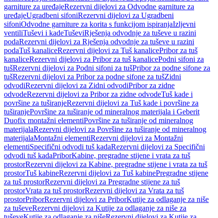
garniture za uređaje
Rezervni dijelovi za Odvodne garniture za
uređaje
Ugradbeni sifoni
Rezervni dijelovi za Ugradbeni
sifoni
Odvodne garniture za korita s funkcijom ispiranja
Izljevni
ventili
Tuševi i kade
Tuševi
Rješenja odvodnje za tuševe u razini
poda
Rezervni dijelovi za Rješenja odvodnje za tuševe u razini
poda
Tuš kanalice
Rezervni dijelovi za Tuš kanalice
Pribor za tuš
kanalice
Rezervni dijelovi za Pribor za tuš kanalice
Podni sifoni za
tuš
Rezervni dijelovi za Podni sifoni za tuš
Pribor za podne sifone za
tuš
Rezervni dijelovi za Pribor za podne sifone za tuš
Zidni
odvodi
Rezervni dijelovi za Zidni odvodi
Pribor za zidne
odvode
Rezervni dijelovi za Pribor za zidne odvode
Tuš kade i
površine za tuširanje
Rezervni dijelovi za Tuš kade i površine za
tuširanje
Površine za tuširanje od mineralnog materijala i Geberit
Duofix montažni elementi
Površine za tuširanje od mineralnog
materijala
Rezervni dijelovi za Površine za tuširanje od mineralnog
materijala
Montažni elementi
Rezervni dijelovi za Montažni
elementi
Specifični odvodi tuš kada
Rezervni dijelovi za Specifični
odvodi tuš kada
Pribor
Kabine, pregradne stijene i vrata za tuš
prostor
Rezervni dijelovi za Kabine, pregradne stijene i vrata za tuš
prostor
Tuš kabine
Rezervni dijelovi za Tuš kabine
Pregradne stijene
za tuš prostor
Rezervni dijelovi za Pregradne stijene za tuš
prostor
Vrata za tuš prostor
Rezervni dijelovi za Vrata za tuš
prostor
Pribor
Rezervni dijelovi za Pribor
Kutije za odlaganje za niše
za tuševe
Rezervni dijelovi za Kutije za odlaganje za niše za
tuševe
Kutije za odlaganje za niše
Rezervni dijelovi za Kutije za