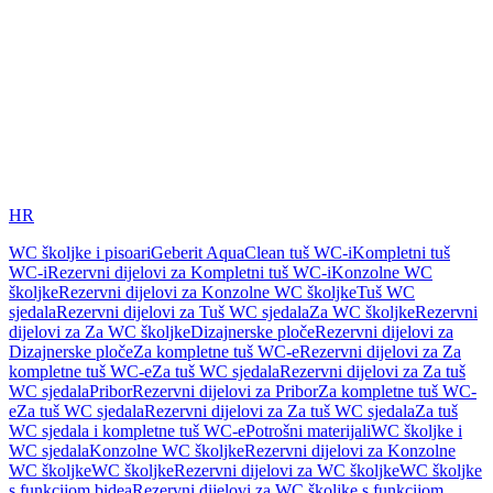
HR
WC školjke i pisoari
Geberit AquaClean tuš WC-i
Kompletni tuš
WC-i
Rezervni dijelovi za Kompletni tuš WC-i
Konzolne WC
školjke
Rezervni dijelovi za Konzolne WC školjke
Tuš WC
sjedala
Rezervni dijelovi za Tuš WC sjedala
Za WC školjke
Rezervni
dijelovi za Za WC školjke
Dizajnerske ploče
Rezervni dijelovi za
Dizajnerske ploče
Za kompletne tuš WC-e
Rezervni dijelovi za Za
kompletne tuš WC-e
Za tuš WC sjedala
Rezervni dijelovi za Za tuš
WC sjedala
Pribor
Rezervni dijelovi za Pribor
Za kompletne tuš WC-
e
Za tuš WC sjedala
Rezervni dijelovi za Za tuš WC sjedala
Za tuš
WC sjedala i kompletne tuš WC-e
Potrošni materijali
WC školjke i
WC sjedala
Konzolne WC školjke
Rezervni dijelovi za Konzolne
WC školjke
WC školjke
Rezervni dijelovi za WC školjke
WC školjke
s funkcijom bidea
Rezervni dijelovi za WC školjke s funkcijom