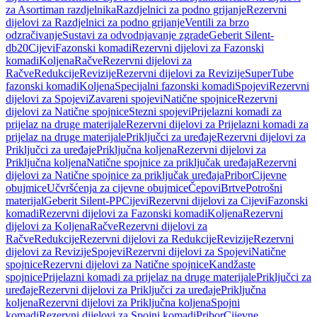
za Asortiman razdjelnika
Razdjelnici za podno grijanje
Rezervni
dijelovi za Razdjelnici za podno grijanje
Ventili za brzo
odzračivanje
Sustavi za odvodnjavanje zgrade
Geberit Silent-
db20
Cijevi
Fazonski komadi
Rezervni dijelovi za Fazonski
komadi
Koljena
Račve
Rezervni dijelovi za
Račve
Redukcije
Revizije
Rezervni dijelovi za Revizije
SuperTube
fazonski komadi
Koljena
Specijalni fazonski komadi
Spojevi
Rezervni
dijelovi za Spojevi
Zavareni spojevi
Natične spojnice
Rezervni
dijelovi za Natične spojnice
Stezni spojevi
Prijelazni komadi za
prijelaz na druge materijale
Rezervni dijelovi za Prijelazni komadi za
prijelaz na druge materijale
Priključci za uređaje
Rezervni dijelovi za
Priključci za uređaje
Priključna koljena
Rezervni dijelovi za
Priključna koljena
Natične spojnice za priključak uređaja
Rezervni
dijelovi za Natične spojnice za priključak uređaja
Pribor
Cijevne
obujmice
Učvršćenja za cijevne obujmice
Čepovi
Brtve
Potrošni
materijal
Geberit Silent-PP
Cijevi
Rezervni dijelovi za Cijevi
Fazonski
komadi
Rezervni dijelovi za Fazonski komadi
Koljena
Rezervni
dijelovi za Koljena
Račve
Rezervni dijelovi za
Račve
Redukcije
Rezervni dijelovi za Redukcije
Revizije
Rezervni
dijelovi za Revizije
Spojevi
Rezervni dijelovi za Spojevi
Natične
spojnice
Rezervni dijelovi za Natične spojnice
Kandžaste
spojnice
Prijelazni komadi za prijelaz na druge materijale
Priključci za
uređaje
Rezervni dijelovi za Priključci za uređaje
Priključna
koljena
Rezervni dijelovi za Priključna koljena
Spojni
komadi
Rezervni dijelovi za Spojni komadi
Pribor
Cijevne