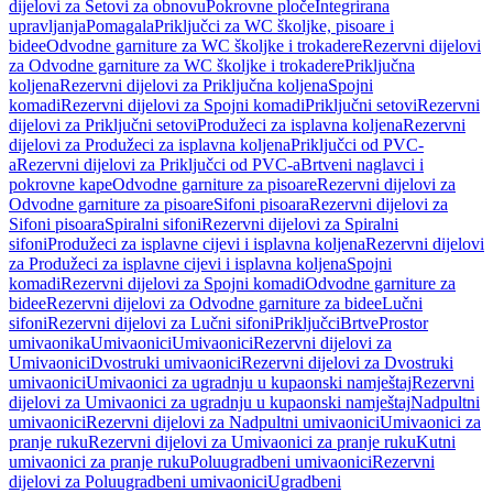
dijelovi za Setovi za obnovu
Pokrovne ploče
Integrirana
upravljanja
Pomagala
Priključci za WC školjke, pisoare i
bidee
Odvodne garniture za WC školjke i trokadere
Rezervni dijelovi
za Odvodne garniture za WC školjke i trokadere
Priključna
koljena
Rezervni dijelovi za Priključna koljena
Spojni
komadi
Rezervni dijelovi za Spojni komadi
Priključni setovi
Rezervni
dijelovi za Priključni setovi
Produžeci za isplavna koljena
Rezervni
dijelovi za Produžeci za isplavna koljena
Priključci od PVC-
a
Rezervni dijelovi za Priključci od PVC-a
Brtveni naglavci i
pokrovne kape
Odvodne garniture za pisoare
Rezervni dijelovi za
Odvodne garniture za pisoare
Sifoni pisoara
Rezervni dijelovi za
Sifoni pisoara
Spiralni sifoni
Rezervni dijelovi za Spiralni
sifoni
Produžeci za isplavne cijevi i isplavna koljena
Rezervni dijelovi
za Produžeci za isplavne cijevi i isplavna koljena
Spojni
komadi
Rezervni dijelovi za Spojni komadi
Odvodne garniture za
bidee
Rezervni dijelovi za Odvodne garniture za bidee
Lučni
sifoni
Rezervni dijelovi za Lučni sifoni
Priključci
Brtve
Prostor
umivaonika
Umivaonici
Umivaonici
Rezervni dijelovi za
Umivaonici
Dvostruki umivaonici
Rezervni dijelovi za Dvostruki
umivaonici
Umivaonici za ugradnju u kupaonski namještaj
Rezervni
dijelovi za Umivaonici za ugradnju u kupaonski namještaj
Nadpultni
umivaonici
Rezervni dijelovi za Nadpultni umivaonici
Umivaonici za
pranje ruku
Rezervni dijelovi za Umivaonici za pranje ruku
Kutni
umivaonici za pranje ruku
Poluugradbeni umivaonici
Rezervni
dijelovi za Poluugradbeni umivaonici
Ugradbeni