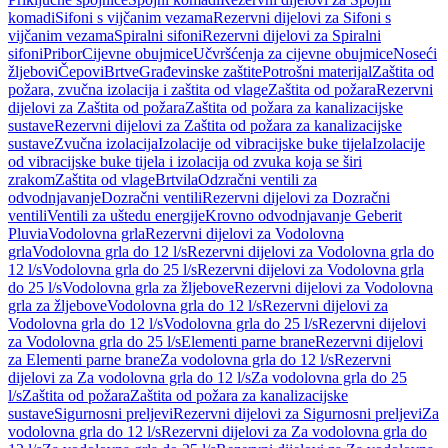
komadi
Sifoni s vijčanim vezama
Rezervni dijelovi za Sifoni s
vijčanim vezama
Spiralni sifoni
Rezervni dijelovi za Spiralni
sifoni
Pribor
Cijevne obujmice
Učvršćenja za cijevne obujmice
Noseći
žljebovi
Čepovi
Brtve
Građevinske zaštite
Potrošni materijal
Zaštita od
požara, zvučna izolacija i zaštita od vlage
Zaštita od požara
Rezervni
dijelovi za Zaštita od požara
Zaštita od požara za kanalizacijske
sustave
Rezervni dijelovi za Zaštita od požara za kanalizacijske
sustave
Zvučna izolacija
Izolacije od vibracijske buke tijela
Izolacije
od vibracijske buke tijela i izolacija od zvuka koja se širi
zrakom
Zaštita od vlage
Brtvila
Odzračni ventili za
odvodnjavanje
Dozračni ventili
Rezervni dijelovi za Dozračni
ventili
Ventili za uštedu energije
Krovno odvodnjavanje Geberit
Pluvia
Vodolovna grla
Rezervni dijelovi za Vodolovna
grla
Vodolovna grla do 12 l/s
Rezervni dijelovi za Vodolovna grla do
12 l/s
Vodolovna grla do 25 l/s
Rezervni dijelovi za Vodolovna grla
do 25 l/s
Vodolovna grla za žljebove
Rezervni dijelovi za Vodolovna
grla za žljebove
Vodolovna grla do 12 l/s
Rezervni dijelovi za
Vodolovna grla do 12 l/s
Vodolovna grla do 25 l/s
Rezervni dijelovi
za Vodolovna grla do 25 l/s
Elementi parne brane
Rezervni dijelovi
za Elementi parne brane
Za vodolovna grla do 12 l/s
Rezervni
dijelovi za Za vodolovna grla do 12 l/s
Za vodolovna grla do 25
l/s
Zaštita od požara
Zaštita od požara za kanalizacijske
sustave
Sigurnosni preljevi
Rezervni dijelovi za Sigurnosni preljevi
Za
vodolovna grla do 12 l/s
Rezervni dijelovi za Za vodolovna grla do