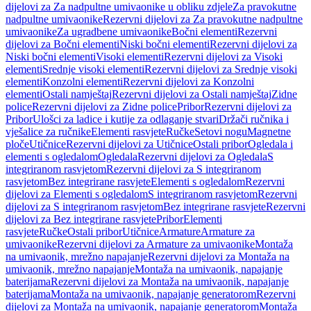
dijelovi za Za nadpultne umivaonike u obliku zdjele
Za pravokutne
nadpultne umivaonike
Rezervni dijelovi za Za pravokutne nadpultne
umivaonike
Za ugradbene umivaonike
Bočni elementi
Rezervni
dijelovi za Bočni elementi
Niski bočni elementi
Rezervni dijelovi za
Niski bočni elementi
Visoki elementi
Rezervni dijelovi za Visoki
elementi
Srednje visoki elementi
Rezervni dijelovi za Srednje visoki
elementi
Konzolni elementi
Rezervni dijelovi za Konzolni
elementi
Ostali namještaj
Rezervni dijelovi za Ostali namještaj
Zidne
police
Rezervni dijelovi za Zidne police
Pribor
Rezervni dijelovi za
Pribor
Ulošci za ladice i kutije za odlaganje stvari
Držači ručnika i
vješalice za ručnike
Elementi rasvjete
Ručke
Setovi nogu
Magnetne
ploče
Utičnice
Rezervni dijelovi za Utičnice
Ostali pribor
Ogledala i
elementi s ogledalom
Ogledala
Rezervni dijelovi za Ogledala
S
integriranom rasvjetom
Rezervni dijelovi za S integriranom
rasvjetom
Bez integrirane rasvjete
Elementi s ogledalom
Rezervni
dijelovi za Elementi s ogledalom
S integriranom rasvjetom
Rezervni
dijelovi za S integriranom rasvjetom
Bez integrirane rasvjete
Rezervni
dijelovi za Bez integrirane rasvjete
Pribor
Elementi
rasvjete
Ručke
Ostali pribor
Utičnice
Armature
Armature za
umivaonike
Rezervni dijelovi za Armature za umivaonike
Montaža
na umivaonik, mrežno napajanje
Rezervni dijelovi za Montaža na
umivaonik, mrežno napajanje
Montaža na umivaonik, napajanje
baterijama
Rezervni dijelovi za Montaža na umivaonik, napajanje
baterijama
Montaža na umivaonik, napajanje generatorom
Rezervni
dijelovi za Montaža na umivaonik, napajanje generatorom
Montaža