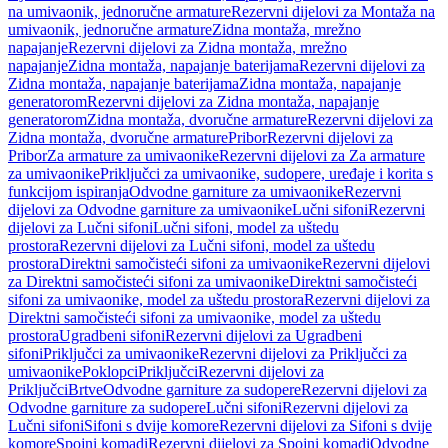
na umivaonik, jednoručne armature
Rezervni dijelovi za Montaža na
umivaonik, jednoručne armature
Zidna montaža, mrežno
napajanje
Rezervni dijelovi za Zidna montaža, mrežno
napajanje
Zidna montaža, napajanje baterijama
Rezervni dijelovi za
Zidna montaža, napajanje baterijama
Zidna montaža, napajanje
generatorom
Rezervni dijelovi za Zidna montaža, napajanje
generatorom
Zidna montaža, dvoručne armature
Rezervni dijelovi za
Zidna montaža, dvoručne armature
Pribor
Rezervni dijelovi za
Pribor
Za armature za umivaonike
Rezervni dijelovi za Za armature
za umivaonike
Priključci za umivaonike, sudopere, uređaje i korita s
funkcijom ispiranja
Odvodne garniture za umivaonike
Rezervni
dijelovi za Odvodne garniture za umivaonike
Lučni sifoni
Rezervni
dijelovi za Lučni sifoni
Lučni sifoni, model za uštedu
prostora
Rezervni dijelovi za Lučni sifoni, model za uštedu
prostora
Direktni samočisteći sifoni za umivaonike
Rezervni dijelovi
za Direktni samočisteći sifoni za umivaonike
Direktni samočisteći
sifoni za umivaonike, model za uštedu prostora
Rezervni dijelovi za
Direktni samočisteći sifoni za umivaonike, model za uštedu
prostora
Ugradbeni sifoni
Rezervni dijelovi za Ugradbeni
sifoni
Priključci za umivaonike
Rezervni dijelovi za Priključci za
umivaonike
Poklopci
Priključci
Rezervni dijelovi za
Priključci
Brtve
Odvodne garniture za sudopere
Rezervni dijelovi za
Odvodne garniture za sudopere
Lučni sifoni
Rezervni dijelovi za
Lučni sifoni
Sifoni s dvije komore
Rezervni dijelovi za Sifoni s dvije
komore
Spojni komadi
Rezervni dijelovi za Spojni komadi
Odvodne