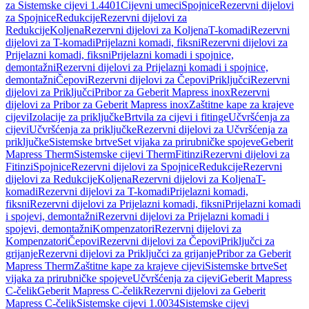
za Sistemske cijevi 1.4401
Cijevni umeci
Spojnice
Rezervni dijelovi
za Spojnice
Redukcije
Rezervni dijelovi za
Redukcije
Koljena
Rezervni dijelovi za Koljena
T-komadi
Rezervni
dijelovi za T-komadi
Prijelazni komadi, fiksni
Rezervni dijelovi za
Prijelazni komadi, fiksni
Prijelazni komadi i spojnice,
demontažni
Rezervni dijelovi za Prijelazni komadi i spojnice,
demontažni
Čepovi
Rezervni dijelovi za Čepovi
Priključci
Rezervni
dijelovi za Priključci
Pribor za Geberit Mapress inox
Rezervni
dijelovi za Pribor za Geberit Mapress inox
Zaštitne kape za krajeve
cijevi
Izolacije za priključke
Brtvila za cijevi i fitinge
Učvršćenja za
cijevi
Učvršćenja za priključke
Rezervni dijelovi za Učvršćenja za
priključke
Sistemske brtve
Set vijaka za prirubničke spojeve
Geberit
Mapress Therm
Sistemske cijevi Therm
Fitinzi
Rezervni dijelovi za
Fitinzi
Spojnice
Rezervni dijelovi za Spojnice
Redukcije
Rezervni
dijelovi za Redukcije
Koljena
Rezervni dijelovi za Koljena
T-
komadi
Rezervni dijelovi za T-komadi
Prijelazni komadi,
fiksni
Rezervni dijelovi za Prijelazni komadi, fiksni
Prijelazni komadi
i spojevi, demontažni
Rezervni dijelovi za Prijelazni komadi i
spojevi, demontažni
Kompenzatori
Rezervni dijelovi za
Kompenzatori
Čepovi
Rezervni dijelovi za Čepovi
Priključci za
grijanje
Rezervni dijelovi za Priključci za grijanje
Pribor za Geberit
Mapress Therm
Zaštitne kape za krajeve cijevi
Sistemske brtve
Set
vijaka za prirubničke spojeve
Učvršćenja za cijevi
Geberit Mapress
C-čelik
Geberit Mapress C-čelik
Rezervni dijelovi za Geberit
Mapress C-čelik
Sistemske cijevi 1.0034
Sistemske cijevi