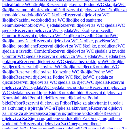
bidea
Podne WC školjke
Rezervni dijelovi za Podne WC školjke
WC
školjke za monoblok vodokotliće
Rezervni dijelovi za WC školjke za
monoblok vodokotliće
WC školjke
Rezervni dijelovi za WC
školjke
Nazidni vodokotlići za WC školjke od sanitarne
keramike
Monoblok
WC sjedala
Rezervni dijelovi za WC sjedala
WC
sjedala
Rezervni dijelovi za WC sjedala
WC školjke u izvedbi
Comfort
Rezervni dijelovi za WC školjke u izvedbi Comfort
WC
školjke, povišene
Rezervni dijelovi za WC školjke, povišene
WC
školjke, produljene
Rezervni dijelovi za WC školjke, produljene
WC
sjedala u izvedbi Comfort
Rezervni dijelovi za WC sjedala u izvedbi
Comfort
WC sjedala
Rezervni dijelovi za WC sjedala
WC sjedala bez
poklopca
Rezervni dijelovi za WC sjedala bez poklopca
WC školjke
za djecu
Rezervni dijelovi za WC školjke za djecu
Konzolne WC
školjke
Rezervni dijelovi za Konzolne WC školjke
Podne WC
školjke
Rezervni dijelovi za Podne WC školjke
WC sjedala za
djecu
Rezervni dijelovi za WC sjedala za djecu
WC sjedala
Rezervni
dijelovi za WC sjedala
WC sjedala bez poklopca
Rezervni dijelovi za
WC sjedala bez poklopca
Bidei
Konzolni bidei
Rezervni dijelovi za
Konzolni bidei
Podni bidei
Rezervni dijelovi za Podni
bidei
Pribor
Rezervni dijelovi za Pribor
Tipke za aktiviranje i uređaji
za aktiviranje ispiranja WC-a
Tipke za aktiviranje
Rezervni dijelovi
za Tipke za aktiviranje
Za Sigma ugradbene vodokotliće
Rezervni
dijelovi za Za Sigma ugradbene vodokotliće
Za Omega ugradbene
vodokotliće
Rezervni dijelovi za Za Omega ugradbene
vodokotliće
Za Kappa ugradbene vodokotliće
Rezervni dijelovi za Za