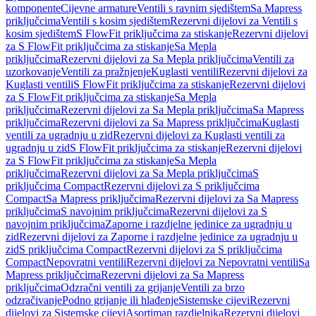
komponente
Cijevne armature
Ventili s ravnim sjedištem
Sa Mapress
priključcima
Ventili s kosim sjedištem
Rezervni dijelovi za Ventili s
kosim sjedištem
S FlowFit priključcima za stiskanje
Rezervni dijelovi
za S FlowFit priključcima za stiskanje
Sa Mepla
priključcima
Rezervni dijelovi za Sa Mepla priključcima
Ventili za
uzorkovanje
Ventili za pražnjenje
Kuglasti ventili
Rezervni dijelovi za
Kuglasti ventili
S FlowFit priključcima za stiskanje
Rezervni dijelovi
za S FlowFit priključcima za stiskanje
Sa Mepla
priključcima
Rezervni dijelovi za Sa Mepla priključcima
Sa Mapress
priključcima
Rezervni dijelovi za Sa Mapress priključcima
Kuglasti
ventili za ugradnju u zid
Rezervni dijelovi za Kuglasti ventili za
ugradnju u zid
S FlowFit priključcima za stiskanje
Rezervni dijelovi
za S FlowFit priključcima za stiskanje
Sa Mepla
priključcima
Rezervni dijelovi za Sa Mepla priključcima
S
priključcima Compact
Rezervni dijelovi za S priključcima
Compact
Sa Mapress priključcima
Rezervni dijelovi za Sa Mapress
priključcima
S navojnim priključcima
Rezervni dijelovi za S
navojnim priključcima
Zaporne i razdjelne jedinice za ugradnju u
zid
Rezervni dijelovi za Zaporne i razdjelne jedinice za ugradnju u
zid
S priključcima Compact
Rezervni dijelovi za S priključcima
Compact
Nepovratni ventili
Rezervni dijelovi za Nepovratni ventili
Sa
Mapress priključcima
Rezervni dijelovi za Sa Mapress
priključcima
Odzračni ventili za grijanje
Ventili za brzo
odzračivanje
Podno grijanje ili hlađenje
Sistemske cijevi
Rezervni
dijelovi za Sistemske cijevi
Asortiman razdjelnika
Rezervni dijelovi