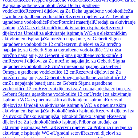
Kappa ugradbene vodokotliće
Za Delta ugradbene
vodokotliće
Rezervni dijelovi za Za Delta ugradbene vodokotliće
Za
Twinline ugradbene vodokotliće
Rezervni dijelovi za Za Twinline
ugradbene vodokotliće
Pribor
Potrošni materijali
Uređaji za aktiviranje
ispiranja WC-a s elektroničkim aktiviranjem ispiranja
Rezervni
dijelovi za Uređaji za aktiviranje ispiranja WC-a s elektroničkim
aktiviranjem ispiranja
Za mrežno napajanje, za Geberit Sigma
ugradbene vodokotliće 12 cm
Rezervni dijelovi za Za mrežno
napajanje, za Geberit Sigma ugradbene vodokotliće 12 cm
Za
mrežno napajanje, za Geberit Sigma ugradbene vodokotliće 8
cm
Rezervni dijelovi za Za mrežno napajanje, za Geberit Sigma
ugradbene vodokotliće 8 cm
Za mrežno napajanje, za Geberit
Omega ugradbene vodokotliće 12 cm
Rezervni dijelovi za Za
mrežno napajanje, za Geberit Omega ugradbene vodokotliće 12
cm
Za napajanje baterijama, za Geberit Sigma ugradbene
vodokotliće 12 cm
Rezervni dijelovi za Za napajanje baterijama, za
Geberit Sigma ugradbene vodokotliće 12 cm
Uređaji za aktiviranje
ispiranja WC-a s pneumatskim aktiviranjem ispiranja
Rezervni
dijelovi za Uređaji za aktiviranje ispiranja WC-a s pneumatskim
aktiviranjem ispiranja
Za dvokoličinsko ispiranje
Rezervni dijelovi za
Za dvokoličinsko ispiranje
Za jednokoličinsko ispiranje
Rezervni
dijelovi za Za jednokoličinsko ispiranje
Pribor za uređaje za
aktiviranje ispiranja WC-a
Rezervni dijelovi za Pribor za uređaje za
aktiviranje ispiranja WC-a
Ugradni setovi
Rezervni dijelovi za