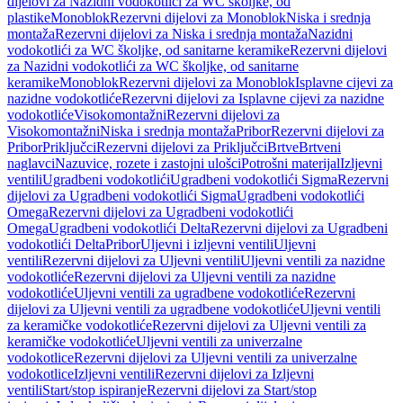
dijelovi za Nazidni vodokotlići za WC školjke, od
plastike
Monoblok
Rezervni dijelovi za Monoblok
Niska i srednja
montaža
Rezervni dijelovi za Niska i srednja montaža
Nazidni
vodokotlići za WC školjke, od sanitarne keramike
Rezervni dijelovi
za Nazidni vodokotlići za WC školjke, od sanitarne
keramike
Monoblok
Rezervni dijelovi za Monoblok
Isplavne cijevi za
nazidne vodokotliće
Rezervni dijelovi za Isplavne cijevi za nazidne
vodokotliće
Visokomontažni
Rezervni dijelovi za
Visokomontažni
Niska i srednja montaža
Pribor
Rezervni dijelovi za
Pribor
Priključci
Rezervni dijelovi za Priključci
Brtve
Brtveni
naglavci
Nazuvice, rozete i zastojni ulošci
Potrošni materijal
Izljevni
ventili
Ugradbeni vodokotlići
Ugradbeni vodokotlići Sigma
Rezervni
dijelovi za Ugradbeni vodokotlići Sigma
Ugradbeni vodokotlići
Omega
Rezervni dijelovi za Ugradbeni vodokotlići
Omega
Ugradbeni vodokotlići Delta
Rezervni dijelovi za Ugradbeni
vodokotlići Delta
Pribor
Uljevni i izljevni ventili
Uljevni
ventili
Rezervni dijelovi za Uljevni ventili
Uljevni ventili za nazidne
vodokotliće
Rezervni dijelovi za Uljevni ventili za nazidne
vodokotliće
Uljevni ventili za ugradbene vodokotliće
Rezervni
dijelovi za Uljevni ventili za ugradbene vodokotliće
Uljevni ventili
za keramičke vodokotliće
Rezervni dijelovi za Uljevni ventili za
keramičke vodokotliće
Uljevni ventili za univerzalne
vodokotlice
Rezervni dijelovi za Uljevni ventili za univerzalne
vodokotlice
Izljevni ventili
Rezervni dijelovi za Izljevni
ventili
Start/stop ispiranje
Rezervni dijelovi za Start/stop