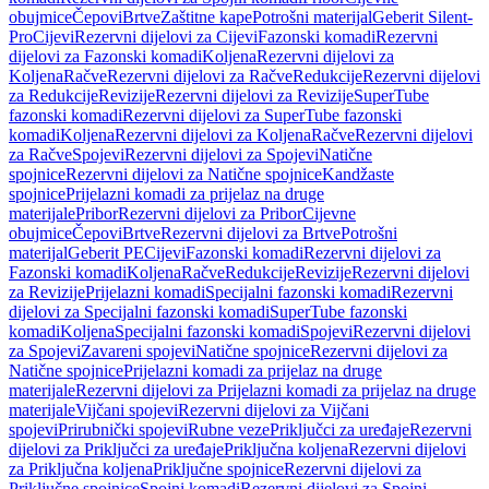
obujmice
Čepovi
Brtve
Zaštitne kape
Potrošni materijal
Geberit Silent-
Pro
Cijevi
Rezervni dijelovi za Cijevi
Fazonski komadi
Rezervni
dijelovi za Fazonski komadi
Koljena
Rezervni dijelovi za
Koljena
Račve
Rezervni dijelovi za Račve
Redukcije
Rezervni dijelovi
za Redukcije
Revizije
Rezervni dijelovi za Revizije
SuperTube
fazonski komadi
Rezervni dijelovi za SuperTube fazonski
komadi
Koljena
Rezervni dijelovi za Koljena
Račve
Rezervni dijelovi
za Račve
Spojevi
Rezervni dijelovi za Spojevi
Natične
spojnice
Rezervni dijelovi za Natične spojnice
Kandžaste
spojnice
Prijelazni komadi za prijelaz na druge
materijale
Pribor
Rezervni dijelovi za Pribor
Cijevne
obujmice
Čepovi
Brtve
Rezervni dijelovi za Brtve
Potrošni
materijal
Geberit PE
Cijevi
Fazonski komadi
Rezervni dijelovi za
Fazonski komadi
Koljena
Račve
Redukcije
Revizije
Rezervni dijelovi
za Revizije
Prijelazni komadi
Specijalni fazonski komadi
Rezervni
dijelovi za Specijalni fazonski komadi
SuperTube fazonski
komadi
Koljena
Specijalni fazonski komadi
Spojevi
Rezervni dijelovi
za Spojevi
Zavareni spojevi
Natične spojnice
Rezervni dijelovi za
Natične spojnice
Prijelazni komadi za prijelaz na druge
materijale
Rezervni dijelovi za Prijelazni komadi za prijelaz na druge
materijale
Vijčani spojevi
Rezervni dijelovi za Vijčani
spojevi
Prirubnički spojevi
Rubne veze
Priključci za uređaje
Rezervni
dijelovi za Priključci za uređaje
Priključna koljena
Rezervni dijelovi
za Priključna koljena
Priključne spojnice
Rezervni dijelovi za
Priključne spojnice
Spojni komadi
Rezervni dijelovi za Spojni