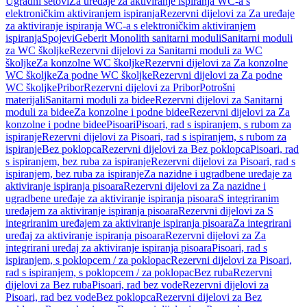
Ugradni setovi
Za uređaje za aktiviranje ispiranja WC-a s
elektroničkim aktiviranjem ispiranja
Rezervni dijelovi za Za uređaje
za aktiviranje ispiranja WC-a s elektroničkim aktiviranjem
ispiranja
Spojevi
Geberit Monolith sanitarni moduli
Sanitarni moduli
za WC školjke
Rezervni dijelovi za Sanitarni moduli za WC
školjke
Za konzolne WC školjke
Rezervni dijelovi za Za konzolne
WC školjke
Za podne WC školjke
Rezervni dijelovi za Za podne
WC školjke
Pribor
Rezervni dijelovi za Pribor
Potrošni
materijali
Sanitarni moduli za bidee
Rezervni dijelovi za Sanitarni
moduli za bidee
Za konzolne i podne bidee
Rezervni dijelovi za Za
konzolne i podne bidee
Pisoari
Pisoari, rad s ispiranjem, s rubom za
ispiranje
Rezervni dijelovi za Pisoari, rad s ispiranjem, s rubom za
ispiranje
Bez poklopca
Rezervni dijelovi za Bez poklopca
Pisoari, rad
s ispiranjem, bez ruba za ispiranje
Rezervni dijelovi za Pisoari, rad s
ispiranjem, bez ruba za ispiranje
Za nazidne i ugradbene uređaje za
aktiviranje ispiranja pisoara
Rezervni dijelovi za Za nazidne i
ugradbene uređaje za aktiviranje ispiranja pisoara
S integriranim
uređajem za aktiviranje ispiranja pisoara
Rezervni dijelovi za S
integriranim uređajem za aktiviranje ispiranja pisoara
Za integrirani
uređaj za aktiviranje ispiranja pisoara
Rezervni dijelovi za Za
integrirani uređaj za aktiviranje ispiranja pisoara
Pisoari, rad s
ispiranjem, s poklopcem / za poklopac
Rezervni dijelovi za Pisoari,
rad s ispiranjem, s poklopcem / za poklopac
Bez ruba
Rezervni
dijelovi za Bez ruba
Pisoari, rad bez vode
Rezervni dijelovi za
Pisoari, rad bez vode
Bez poklopca
Rezervni dijelovi za Bez