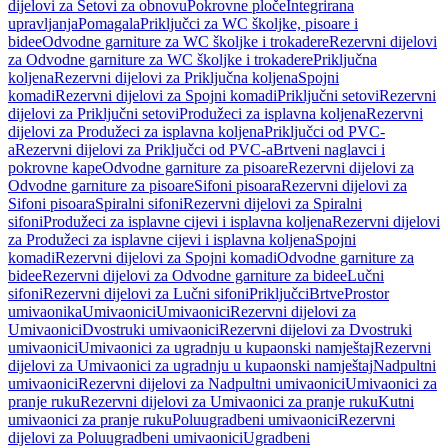
dijelovi za Setovi za obnovu
Pokrovne ploče
Integrirana
upravljanja
Pomagala
Priključci za WC školjke, pisoare i
bidee
Odvodne garniture za WC školjke i trokadere
Rezervni dijelovi
za Odvodne garniture za WC školjke i trokadere
Priključna
koljena
Rezervni dijelovi za Priključna koljena
Spojni
komadi
Rezervni dijelovi za Spojni komadi
Priključni setovi
Rezervni
dijelovi za Priključni setovi
Produžeci za isplavna koljena
Rezervni
dijelovi za Produžeci za isplavna koljena
Priključci od PVC-
a
Rezervni dijelovi za Priključci od PVC-a
Brtveni naglavci i
pokrovne kape
Odvodne garniture za pisoare
Rezervni dijelovi za
Odvodne garniture za pisoare
Sifoni pisoara
Rezervni dijelovi za
Sifoni pisoara
Spiralni sifoni
Rezervni dijelovi za Spiralni
sifoni
Produžeci za isplavne cijevi i isplavna koljena
Rezervni dijelovi
za Produžeci za isplavne cijevi i isplavna koljena
Spojni
komadi
Rezervni dijelovi za Spojni komadi
Odvodne garniture za
bidee
Rezervni dijelovi za Odvodne garniture za bidee
Lučni
sifoni
Rezervni dijelovi za Lučni sifoni
Priključci
Brtve
Prostor
umivaonika
Umivaonici
Umivaonici
Rezervni dijelovi za
Umivaonici
Dvostruki umivaonici
Rezervni dijelovi za Dvostruki
umivaonici
Umivaonici za ugradnju u kupaonski namještaj
Rezervni
dijelovi za Umivaonici za ugradnju u kupaonski namještaj
Nadpultni
umivaonici
Rezervni dijelovi za Nadpultni umivaonici
Umivaonici za
pranje ruku
Rezervni dijelovi za Umivaonici za pranje ruku
Kutni
umivaonici za pranje ruku
Poluugradbeni umivaonici
Rezervni
dijelovi za Poluugradbeni umivaonici
Ugradbeni