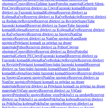
obujmice
Čepovi
Brtve
Zaštitne kape
Potrošni materijal
Geberit Silent-
Pro
Cijevi
Rezervni dijelovi za Cijevi
Fazonski komadi
Rezervni
dijelovi za Fazonski komadi
Koljena
Rezervni dijelovi za
Koljena
Račve
Rezervni dijelovi za Račve
Redukcije
Rezervni dijelovi
za Redukcije
Revizije
Rezervni dijelovi za Revizije
SuperTube
fazonski komadi
Rezervni dijelovi za SuperTube fazonski
komadi
Koljena
Rezervni dijelovi za Koljena
Račve
Rezervni dijelovi
za Račve
Spojevi
Rezervni dijelovi za Spojevi
Natične
spojnice
Rezervni dijelovi za Natične spojnice
Kandžaste
spojnice
Prijelazni komadi za prijelaz na druge
materijale
Pribor
Rezervni dijelovi za Pribor
Cijevne
obujmice
Čepovi
Brtve
Rezervni dijelovi za Brtve
Potrošni
materijal
Geberit PE
Cijevi
Fazonski komadi
Rezervni dijelovi za
Fazonski komadi
Koljena
Račve
Redukcije
Revizije
Rezervni dijelovi
za Revizije
Prijelazni komadi
Specijalni fazonski komadi
Rezervni
dijelovi za Specijalni fazonski komadi
SuperTube fazonski
komadi
Koljena
Specijalni fazonski komadi
Spojevi
Rezervni dijelovi
za Spojevi
Zavareni spojevi
Natične spojnice
Rezervni dijelovi za
Natične spojnice
Prijelazni komadi za prijelaz na druge
materijale
Rezervni dijelovi za Prijelazni komadi za prijelaz na druge
materijale
Vijčani spojevi
Rezervni dijelovi za Vijčani
spojevi
Prirubnički spojevi
Rubne veze
Priključci za uređaje
Rezervni
dijelovi za Priključci za uređaje
Priključna koljena
Rezervni dijelovi
za Priključna koljena
Priključne spojnice
Rezervni dijelovi za
Priključne spojnice
Spojni komadi
Rezervni dijelovi za Spojni