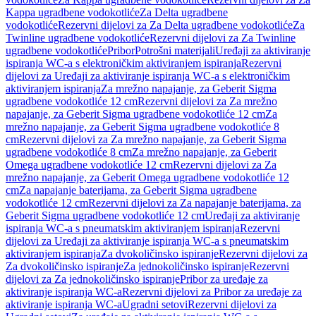
Kappa ugradbene vodokotliće
Za Delta ugradbene
vodokotliće
Rezervni dijelovi za Za Delta ugradbene vodokotliće
Za
Twinline ugradbene vodokotliće
Rezervni dijelovi za Za Twinline
ugradbene vodokotliće
Pribor
Potrošni materijali
Uređaji za aktiviranje
ispiranja WC-a s elektroničkim aktiviranjem ispiranja
Rezervni
dijelovi za Uređaji za aktiviranje ispiranja WC-a s elektroničkim
aktiviranjem ispiranja
Za mrežno napajanje, za Geberit Sigma
ugradbene vodokotliće 12 cm
Rezervni dijelovi za Za mrežno
napajanje, za Geberit Sigma ugradbene vodokotliće 12 cm
Za
mrežno napajanje, za Geberit Sigma ugradbene vodokotliće 8
cm
Rezervni dijelovi za Za mrežno napajanje, za Geberit Sigma
ugradbene vodokotliće 8 cm
Za mrežno napajanje, za Geberit
Omega ugradbene vodokotliće 12 cm
Rezervni dijelovi za Za
mrežno napajanje, za Geberit Omega ugradbene vodokotliće 12
cm
Za napajanje baterijama, za Geberit Sigma ugradbene
vodokotliće 12 cm
Rezervni dijelovi za Za napajanje baterijama, za
Geberit Sigma ugradbene vodokotliće 12 cm
Uređaji za aktiviranje
ispiranja WC-a s pneumatskim aktiviranjem ispiranja
Rezervni
dijelovi za Uređaji za aktiviranje ispiranja WC-a s pneumatskim
aktiviranjem ispiranja
Za dvokoličinsko ispiranje
Rezervni dijelovi za
Za dvokoličinsko ispiranje
Za jednokoličinsko ispiranje
Rezervni
dijelovi za Za jednokoličinsko ispiranje
Pribor za uređaje za
aktiviranje ispiranja WC-a
Rezervni dijelovi za Pribor za uređaje za
aktiviranje ispiranja WC-a
Ugradni setovi
Rezervni dijelovi za