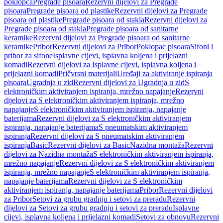
poklopca
Pregrade pisoara
Rezervni dijelovi za Pregrade
pisoara
Pregrade pisoara od plastike
Rezervni dijelovi za Pregrade
pisoara od plastike
Pregrade pisoara od stakla
Rezervni dijelovi za
Pregrade pisoara od stakla
Pregrade pisoara od sanitarne
keramike
Rezervni dijelovi za Pregrade pisoara od sanitarne
keramike
Pribor
Rezervni dijelovi za Pribor
Poklopac pisoara
Sifoni i
pribor za sifone
Isplavne cijevi, isplavna koljena i prijelazni
komadi
Rezervni dijelovi za Isplavne cijevi, isplavna koljena i
prijelazni komadi
Pričvrsni materijali
Uređaji za aktiviranje ispiranja
pisoara
Ugradnja u zid
Rezervni dijelovi za Ugradnja u zid
S
elektroničkim aktiviranjem ispiranja, mrežno napajanje
Rezervni
dijelovi za S elektroničkim aktiviranjem ispiranja, mrežno
napajanje
S elektroničkim aktiviranjem ispiranja, napajanje
baterijama
Rezervni dijelovi za S elektroničkim aktiviranjem
ispiranja, napajanje baterijama
S pneumatskim aktiviranjem
ispiranja
Rezervni dijelovi za S pneumatskim aktiviranjem
ispiranja
Basic
Rezervni dijelovi za Basic
Nazidna montaža
Rezervni
dijelovi za Nazidna montaža
S elektroničkim aktiviranjem ispiranja,
mrežno napajanje
Rezervni dijelovi za S elektroničkim aktiviranjem
ispiranja, mrežno napajanje
S elektroničkim aktiviranjem ispiranja,
napajanje baterijama
Rezervni dijelovi za S elektroničkim
aktiviranjem ispiranja, napajanje baterijama
Pribor
Rezervni dijelovi
za Pribor
Setovi za grubu gradnju i setovi za preradu
Rezervni
dijelovi za Setovi za grubu gradnju i setovi za preradu
Isplavne
cijevi, isplavna koljena i prijelazni komadi
Setovi za obnovu
Rezervni