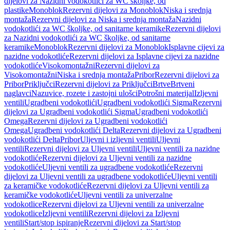
dijelovi za Nazidni vodokotlići za WC školjke, od
plastike
Monoblok
Rezervni dijelovi za Monoblok
Niska i srednja
montaža
Rezervni dijelovi za Niska i srednja montaža
Nazidni
vodokotlići za WC školjke, od sanitarne keramike
Rezervni dijelovi
za Nazidni vodokotlići za WC školjke, od sanitarne
keramike
Monoblok
Rezervni dijelovi za Monoblok
Isplavne cijevi za
nazidne vodokotliće
Rezervni dijelovi za Isplavne cijevi za nazidne
vodokotliće
Visokomontažni
Rezervni dijelovi za
Visokomontažni
Niska i srednja montaža
Pribor
Rezervni dijelovi za
Pribor
Priključci
Rezervni dijelovi za Priključci
Brtve
Brtveni
naglavci
Nazuvice, rozete i zastojni ulošci
Potrošni materijal
Izljevni
ventili
Ugradbeni vodokotlići
Ugradbeni vodokotlići Sigma
Rezervni
dijelovi za Ugradbeni vodokotlići Sigma
Ugradbeni vodokotlići
Omega
Rezervni dijelovi za Ugradbeni vodokotlići
Omega
Ugradbeni vodokotlići Delta
Rezervni dijelovi za Ugradbeni
vodokotlići Delta
Pribor
Uljevni i izljevni ventili
Uljevni
ventili
Rezervni dijelovi za Uljevni ventili
Uljevni ventili za nazidne
vodokotliće
Rezervni dijelovi za Uljevni ventili za nazidne
vodokotliće
Uljevni ventili za ugradbene vodokotliće
Rezervni
dijelovi za Uljevni ventili za ugradbene vodokotliće
Uljevni ventili
za keramičke vodokotliće
Rezervni dijelovi za Uljevni ventili za
keramičke vodokotliće
Uljevni ventili za univerzalne
vodokotlice
Rezervni dijelovi za Uljevni ventili za univerzalne
vodokotlice
Izljevni ventili
Rezervni dijelovi za Izljevni
ventili
Start/stop ispiranje
Rezervni dijelovi za Start/stop