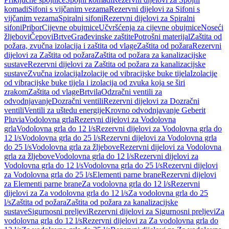
komadi
Sifoni s vijčanim vezama
Rezervni dijelovi za Sifoni s
vijčanim vezama
Spiralni sifoni
Rezervni dijelovi za Spiralni
sifoni
Pribor
Cijevne obujmice
Učvršćenja za cijevne obujmice
Noseći
žljebovi
Čepovi
Brtve
Građevinske zaštite
Potrošni materijal
Zaštita od
požara, zvučna izolacija i zaštita od vlage
Zaštita od požara
Rezervni
dijelovi za Zaštita od požara
Zaštita od požara za kanalizacijske
sustave
Rezervni dijelovi za Zaštita od požara za kanalizacijske
sustave
Zvučna izolacija
Izolacije od vibracijske buke tijela
Izolacije
od vibracijske buke tijela i izolacija od zvuka koja se širi
zrakom
Zaštita od vlage
Brtvila
Odzračni ventili za
odvodnjavanje
Dozračni ventili
Rezervni dijelovi za Dozračni
ventili
Ventili za uštedu energije
Krovno odvodnjavanje Geberit
Pluvia
Vodolovna grla
Rezervni dijelovi za Vodolovna
grla
Vodolovna grla do 12 l/s
Rezervni dijelovi za Vodolovna grla do
12 l/s
Vodolovna grla do 25 l/s
Rezervni dijelovi za Vodolovna grla
do 25 l/s
Vodolovna grla za žljebove
Rezervni dijelovi za Vodolovna
grla za žljebove
Vodolovna grla do 12 l/s
Rezervni dijelovi za
Vodolovna grla do 12 l/s
Vodolovna grla do 25 l/s
Rezervni dijelovi
za Vodolovna grla do 25 l/s
Elementi parne brane
Rezervni dijelovi
za Elementi parne brane
Za vodolovna grla do 12 l/s
Rezervni
dijelovi za Za vodolovna grla do 12 l/s
Za vodolovna grla do 25
l/s
Zaštita od požara
Zaštita od požara za kanalizacijske
sustave
Sigurnosni preljevi
Rezervni dijelovi za Sigurnosni preljevi
Za
vodolovna grla do 12 l/s
Rezervni dijelovi za Za vodolovna grla do