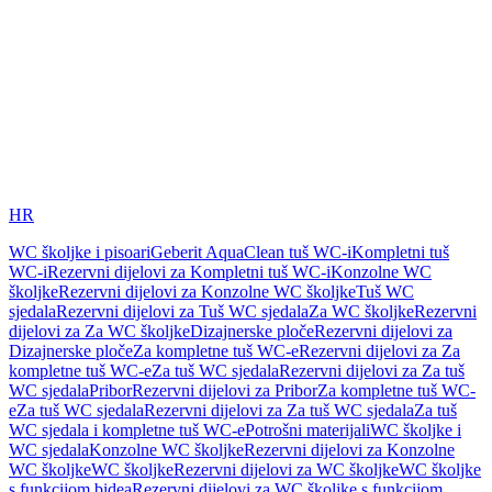
HR
WC školjke i pisoari
Geberit AquaClean tuš WC-i
Kompletni tuš
WC-i
Rezervni dijelovi za Kompletni tuš WC-i
Konzolne WC
školjke
Rezervni dijelovi za Konzolne WC školjke
Tuš WC
sjedala
Rezervni dijelovi za Tuš WC sjedala
Za WC školjke
Rezervni
dijelovi za Za WC školjke
Dizajnerske ploče
Rezervni dijelovi za
Dizajnerske ploče
Za kompletne tuš WC-e
Rezervni dijelovi za Za
kompletne tuš WC-e
Za tuš WC sjedala
Rezervni dijelovi za Za tuš
WC sjedala
Pribor
Rezervni dijelovi za Pribor
Za kompletne tuš WC-
e
Za tuš WC sjedala
Rezervni dijelovi za Za tuš WC sjedala
Za tuš
WC sjedala i kompletne tuš WC-e
Potrošni materijali
WC školjke i
WC sjedala
Konzolne WC školjke
Rezervni dijelovi za Konzolne
WC školjke
WC školjke
Rezervni dijelovi za WC školjke
WC školjke
s funkcijom bidea
Rezervni dijelovi za WC školjke s funkcijom