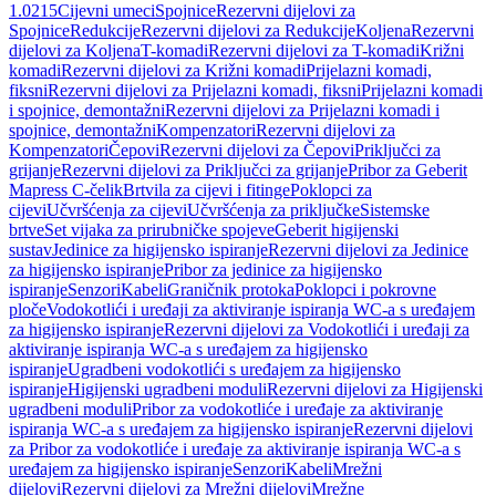
1.0215
Cijevni umeci
Spojnice
Rezervni dijelovi za
Spojnice
Redukcije
Rezervni dijelovi za Redukcije
Koljena
Rezervni
dijelovi za Koljena
T-komadi
Rezervni dijelovi za T-komadi
Križni
komadi
Rezervni dijelovi za Križni komadi
Prijelazni komadi,
fiksni
Rezervni dijelovi za Prijelazni komadi, fiksni
Prijelazni komadi
i spojnice, demontažni
Rezervni dijelovi za Prijelazni komadi i
spojnice, demontažni
Kompenzatori
Rezervni dijelovi za
Kompenzatori
Čepovi
Rezervni dijelovi za Čepovi
Priključci za
grijanje
Rezervni dijelovi za Priključci za grijanje
Pribor za Geberit
Mapress C-čelik
Brtvila za cijevi i fitinge
Poklopci za
cijevi
Učvršćenja za cijevi
Učvršćenja za priključke
Sistemske
brtve
Set vijaka za prirubničke spojeve
Geberit higijenski
sustav
Jedinice za higijensko ispiranje
Rezervni dijelovi za Jedinice
za higijensko ispiranje
Pribor za jedinice za higijensko
ispiranje
Senzori
Kabeli
Graničnik protoka
Poklopci i pokrovne
ploče
Vodokotlići i uređaji za aktiviranje ispiranja WC-a s uređajem
za higijensko ispiranje
Rezervni dijelovi za Vodokotlići i uređaji za
aktiviranje ispiranja WC-a s uređajem za higijensko
ispiranje
Ugradbeni vodokotlići s uređajem za higijensko
ispiranje
Higijenski ugradbeni moduli
Rezervni dijelovi za Higijenski
ugradbeni moduli
Pribor za vodokotliće i uređaje za aktiviranje
ispiranja WC-a s uređajem za higijensko ispiranje
Rezervni dijelovi
za Pribor za vodokotliće i uređaje za aktiviranje ispiranja WC-a s
uređajem za higijensko ispiranje
Senzori
Kabeli
Mrežni
dijelovi
Rezervni dijelovi za Mrežni dijelovi
Mrežne