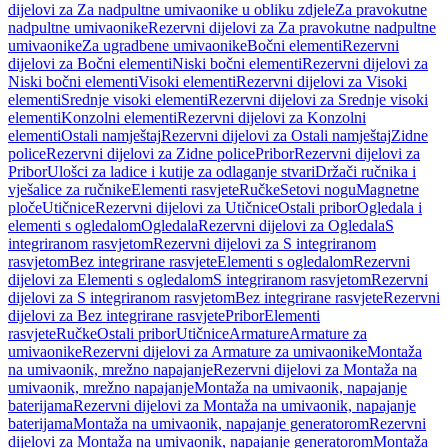
dijelovi za Za nadpultne umivaonike u obliku zdjele
Za pravokutne
nadpultne umivaonike
Rezervni dijelovi za Za pravokutne nadpultne
umivaonike
Za ugradbene umivaonike
Bočni elementi
Rezervni
dijelovi za Bočni elementi
Niski bočni elementi
Rezervni dijelovi za
Niski bočni elementi
Visoki elementi
Rezervni dijelovi za Visoki
elementi
Srednje visoki elementi
Rezervni dijelovi za Srednje visoki
elementi
Konzolni elementi
Rezervni dijelovi za Konzolni
elementi
Ostali namještaj
Rezervni dijelovi za Ostali namještaj
Zidne
police
Rezervni dijelovi za Zidne police
Pribor
Rezervni dijelovi za
Pribor
Ulošci za ladice i kutije za odlaganje stvari
Držači ručnika i
vješalice za ručnike
Elementi rasvjete
Ručke
Setovi nogu
Magnetne
ploče
Utičnice
Rezervni dijelovi za Utičnice
Ostali pribor
Ogledala i
elementi s ogledalom
Ogledala
Rezervni dijelovi za Ogledala
S
integriranom rasvjetom
Rezervni dijelovi za S integriranom
rasvjetom
Bez integrirane rasvjete
Elementi s ogledalom
Rezervni
dijelovi za Elementi s ogledalom
S integriranom rasvjetom
Rezervni
dijelovi za S integriranom rasvjetom
Bez integrirane rasvjete
Rezervni
dijelovi za Bez integrirane rasvjete
Pribor
Elementi
rasvjete
Ručke
Ostali pribor
Utičnice
Armature
Armature za
umivaonike
Rezervni dijelovi za Armature za umivaonike
Montaža
na umivaonik, mrežno napajanje
Rezervni dijelovi za Montaža na
umivaonik, mrežno napajanje
Montaža na umivaonik, napajanje
baterijama
Rezervni dijelovi za Montaža na umivaonik, napajanje
baterijama
Montaža na umivaonik, napajanje generatorom
Rezervni
dijelovi za Montaža na umivaonik, napajanje generatorom
Montaža