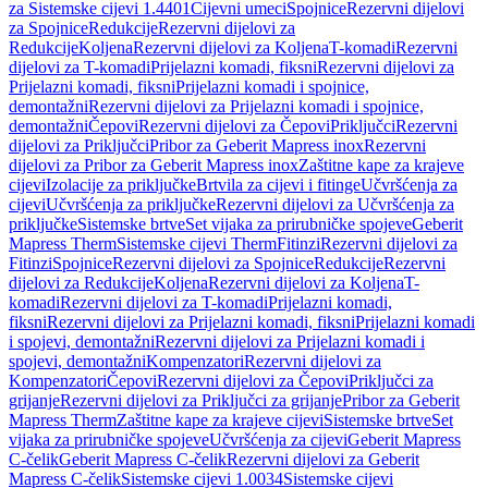
za Sistemske cijevi 1.4401
Cijevni umeci
Spojnice
Rezervni dijelovi
za Spojnice
Redukcije
Rezervni dijelovi za
Redukcije
Koljena
Rezervni dijelovi za Koljena
T-komadi
Rezervni
dijelovi za T-komadi
Prijelazni komadi, fiksni
Rezervni dijelovi za
Prijelazni komadi, fiksni
Prijelazni komadi i spojnice,
demontažni
Rezervni dijelovi za Prijelazni komadi i spojnice,
demontažni
Čepovi
Rezervni dijelovi za Čepovi
Priključci
Rezervni
dijelovi za Priključci
Pribor za Geberit Mapress inox
Rezervni
dijelovi za Pribor za Geberit Mapress inox
Zaštitne kape za krajeve
cijevi
Izolacije za priključke
Brtvila za cijevi i fitinge
Učvršćenja za
cijevi
Učvršćenja za priključke
Rezervni dijelovi za Učvršćenja za
priključke
Sistemske brtve
Set vijaka za prirubničke spojeve
Geberit
Mapress Therm
Sistemske cijevi Therm
Fitinzi
Rezervni dijelovi za
Fitinzi
Spojnice
Rezervni dijelovi za Spojnice
Redukcije
Rezervni
dijelovi za Redukcije
Koljena
Rezervni dijelovi za Koljena
T-
komadi
Rezervni dijelovi za T-komadi
Prijelazni komadi,
fiksni
Rezervni dijelovi za Prijelazni komadi, fiksni
Prijelazni komadi
i spojevi, demontažni
Rezervni dijelovi za Prijelazni komadi i
spojevi, demontažni
Kompenzatori
Rezervni dijelovi za
Kompenzatori
Čepovi
Rezervni dijelovi za Čepovi
Priključci za
grijanje
Rezervni dijelovi za Priključci za grijanje
Pribor za Geberit
Mapress Therm
Zaštitne kape za krajeve cijevi
Sistemske brtve
Set
vijaka za prirubničke spojeve
Učvršćenja za cijevi
Geberit Mapress
C-čelik
Geberit Mapress C-čelik
Rezervni dijelovi za Geberit
Mapress C-čelik
Sistemske cijevi 1.0034
Sistemske cijevi