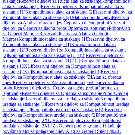
stiskanje
Rezervni dijelovi za Ručni alati za stiskanje
Kompatibilnost
alata za stiskanje [1]
Rezervni dijelovi za Kompatibilnost alata za
stiskanje [1]
Kompatibilnost alata za stiskanje [2]
Rezervni dijelovi za
Kompatibilnost alata za stiskanje [2]
Alati za obradu cijevi
Rezervni
dijelovi za Alati za obradu cijevi
Čepovi za tlačnu probu
Rezervni
dijelovi za Čepovi za tlačnu probu
Oprema za ispitivanje
Pribor
Alati
za Geberit Mapress
Rezervni dijelovi za Alati za Geberit
Mapress
Kompatibilnost alata za stiskanje [1]
Rezervni dijelovi za
Kompatibilnost alata za stiskanje [1]
Kompatibilnost alata za
stiskanje [2]
Rezervni dijelovi za Kompatibilnost alata za stiskanje
[2]
Kompatibilnost alata za stiskanje [1] / [2]
Rezervni dijelovi za
Kompatibilnost alata za stiskanje [1] / [2]
Kompatibilnost alata za
stiskanje [2XL]
Rezervni dijelovi za Kompatibilnost alata za
stiskanje [2XL]
Kompatibilnost alata za stiskanje [3]
Rezervni
dijelovi za Kompatibilnost alata za stiskanje [3]
Alati za obradu
cijevi
Rezervni dijelovi za Alati za obradu cijevi
Čepovi za tlačnu
probu
Rezervni dijelovi za Čepovi za tlačnu probu
Oprema za
ispitivanje
Rezervni dijelovi za Oprema za ispitivanje
Pribor
Uređaji
za stiskanje
Rezervni dijelovi za Uređaji za stiskanje
Kompatibilnost
uređaja za stiskanje [1]
Rezervni dijelovi za Kompatibilnost uređaja
za stiskanje [1]
Kompatibilnost uređaja za stiskanje [2]
Rezervni
dijelovi za Kompatibilnost uređaja za stiskanje [2]
Kompatibilnost
uređaja za stiskanje [2XL]
Rezervni dijelovi za Kompatibilnost
uređaja za stiskanje [2XL]
Za Geberit podno grijanje i hlađenje
površina
Stalci za polaganje cijevi
Alati za Geberit Silent-db20 /