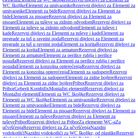
WC školjke
Elementi za umivaonike
Rezervni dijelovi za Elementi za
umivaonike
Elementi za bide
Rezervni dijelovi za Elementi za
bide
Elementi za pisoare
Rezervni dijelovi za Elementi za
pisoare
Elementi za tuševe sa zidnim odvodom
Rezervni dijelovi za
Elementi za tuševe sa zidnim odvodom
Elementi za tuševe i
kade
Rezervni dijelovi za Elementi za tuševe i kade
Elementi za
pregrade za tuš u ravnini poda
Rezervni dijelovi za Elementi za
pregrade za tuš u ravnini poda
Elementi za korita
Rezervni dijelovi za
Elementi za korita
Elementi za armature
Rezervni dijelovi za
Elementi za armature
Elementi za perilice rublja i perilice
posuđa
Rezervni dijelovi za Elementi za perilice rublja i perilice
posuđa
Elementi za konzolna opterećenja
Rezervni dijelovi za
Elementi za konzolna opterećenja
Elementi za sudopere
Rezervni
dijelovi za Elementi za sudopere
Elementi za zidne bojlere
Rezervni
dijelovi za Elementi za zidne bojlere
Pribor
Rezervni dijelovi za
Pribor
Geberit Kombifix
Montažni elementi
Rezervni dijelovi za
Montažni elementi
Elementi za WC školjke
Rezervni dijelovi za
Elementi za WC školjke
Elementi za umivaonike
Rezervni dijelovi za
Elementi za umivaonike
Elementi za bide
Rezervni dijelovi za
Elementi za bide
Elementi za pisoare
Rezervni dijelovi za Elementi za
pisoare
Elementi za tuševe
Rezervni dijelovi za Elementi za
tuševe
Pribor
Rezervni dijelovi za Pribor
Za elemente WC-a
Za
učvršćenja
Rezervni dijelovi za Za učvršćenja
Nazidni
vodokotlići
Nazidni vodokotlići za WC školjke, od plastike
Rezervni