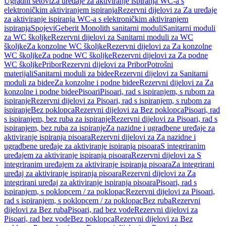
Ugradni setovi
Za uređaje za aktiviranje ispiranja WC-a s
elektroničkim aktiviranjem ispiranja
Rezervni dijelovi za Za uređaje
za aktiviranje ispiranja WC-a s elektroničkim aktiviranjem
ispiranja
Spojevi
Geberit Monolith sanitarni moduli
Sanitarni moduli
za WC školjke
Rezervni dijelovi za Sanitarni moduli za WC
školjke
Za konzolne WC školjke
Rezervni dijelovi za Za konzolne
WC školjke
Za podne WC školjke
Rezervni dijelovi za Za podne
WC školjke
Pribor
Rezervni dijelovi za Pribor
Potrošni
materijali
Sanitarni moduli za bidee
Rezervni dijelovi za Sanitarni
moduli za bidee
Za konzolne i podne bidee
Rezervni dijelovi za Za
konzolne i podne bidee
Pisoari
Pisoari, rad s ispiranjem, s rubom za
ispiranje
Rezervni dijelovi za Pisoari, rad s ispiranjem, s rubom za
ispiranje
Bez poklopca
Rezervni dijelovi za Bez poklopca
Pisoari, rad
s ispiranjem, bez ruba za ispiranje
Rezervni dijelovi za Pisoari, rad s
ispiranjem, bez ruba za ispiranje
Za nazidne i ugradbene uređaje za
aktiviranje ispiranja pisoara
Rezervni dijelovi za Za nazidne i
ugradbene uređaje za aktiviranje ispiranja pisoara
S integriranim
uređajem za aktiviranje ispiranja pisoara
Rezervni dijelovi za S
integriranim uređajem za aktiviranje ispiranja pisoara
Za integrirani
uređaj za aktiviranje ispiranja pisoara
Rezervni dijelovi za Za
integrirani uređaj za aktiviranje ispiranja pisoara
Pisoari, rad s
ispiranjem, s poklopcem / za poklopac
Rezervni dijelovi za Pisoari,
rad s ispiranjem, s poklopcem / za poklopac
Bez ruba
Rezervni
dijelovi za Bez ruba
Pisoari, rad bez vode
Rezervni dijelovi za
Pisoari, rad bez vode
Bez poklopca
Rezervni dijelovi za Bez