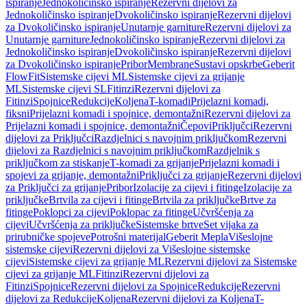
ispiranje
Jednokoličinsko ispiranje
Rezervni dijelovi za
Jednokoličinsko ispiranje
Dvokoličinsko ispiranje
Rezervni dijelovi
za Dvokoličinsko ispiranje
Unutarnje garniture
Rezervni dijelovi za
Unutarnje garniture
Jednokoličinsko ispiranje
Rezervni dijelovi za
Jednokoličinsko ispiranje
Dvokoličinsko ispiranje
Rezervni dijelovi
za Dvokoličinsko ispiranje
Pribor
Membrane
Sustavi opskrbe
Geberit
FlowFit
Sistemske cijevi ML
Sistemske cijevi za grijanje
ML
Sistemske cijevi SL
Fitinzi
Rezervni dijelovi za
Fitinzi
Spojnice
Redukcije
Koljena
T-komadi
Prijelazni komadi,
fiksni
Prijelazni komadi i spojnice, demontažni
Rezervni dijelovi za
Prijelazni komadi i spojnice, demontažni
Čepovi
Priključci
Rezervni
dijelovi za Priključci
Razdjelnici s navojnim priključkom
Rezervni
dijelovi za Razdjelnici s navojnim priključkom
Razdjelnik s
priključkom za stiskanje
T-komadi za grijanje
Prijelazni komadi i
spojevi za grijanje, demontažni
Priključci za grijanje
Rezervni dijelovi
za Priključci za grijanje
Pribor
Izolacije za cijevi i fitinge
Izolacije za
priključke
Brtvila za cijevi i fitinge
Brtvila za priključke
Brtve za
fitinge
Poklopci za cijevi
Poklopac za fitinge
Učvršćenja za
cijevi
Učvršćenja za priključke
Sistemske brtve
Set vijaka za
prirubničke spojeve
Potrošni materijal
Geberit Mepla
Višeslojne
sistemske cijevi
Rezervni dijelovi za Višeslojne sistemske
cijevi
Sistemske cijevi za grijanje ML
Rezervni dijelovi za Sistemske
cijevi za grijanje ML
Fitinzi
Rezervni dijelovi za
Fitinzi
Spojnice
Rezervni dijelovi za Spojnice
Redukcije
Rezervni
dijelovi za Redukcije
Koljena
Rezervni dijelovi za Koljena
T-