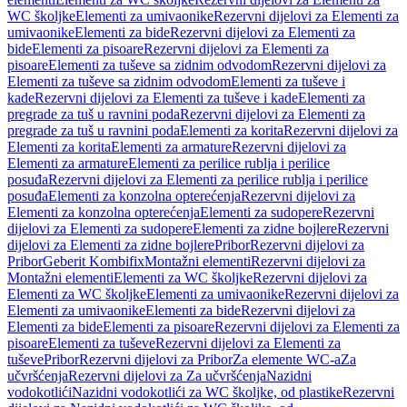
WC školjke
Elementi za umivaonike
Rezervni dijelovi za Elementi za
umivaonike
Elementi za bide
Rezervni dijelovi za Elementi za
bide
Elementi za pisoare
Rezervni dijelovi za Elementi za
pisoare
Elementi za tuševe sa zidnim odvodom
Rezervni dijelovi za
Elementi za tuševe sa zidnim odvodom
Elementi za tuševe i
kade
Rezervni dijelovi za Elementi za tuševe i kade
Elementi za
pregrade za tuš u ravnini poda
Rezervni dijelovi za Elementi za
pregrade za tuš u ravnini poda
Elementi za korita
Rezervni dijelovi za
Elementi za korita
Elementi za armature
Rezervni dijelovi za
Elementi za armature
Elementi za perilice rublja i perilice
posuđa
Rezervni dijelovi za Elementi za perilice rublja i perilice
posuđa
Elementi za konzolna opterećenja
Rezervni dijelovi za
Elementi za konzolna opterećenja
Elementi za sudopere
Rezervni
dijelovi za Elementi za sudopere
Elementi za zidne bojlere
Rezervni
dijelovi za Elementi za zidne bojlere
Pribor
Rezervni dijelovi za
Pribor
Geberit Kombifix
Montažni elementi
Rezervni dijelovi za
Montažni elementi
Elementi za WC školjke
Rezervni dijelovi za
Elementi za WC školjke
Elementi za umivaonike
Rezervni dijelovi za
Elementi za umivaonike
Elementi za bide
Rezervni dijelovi za
Elementi za bide
Elementi za pisoare
Rezervni dijelovi za Elementi za
pisoare
Elementi za tuševe
Rezervni dijelovi za Elementi za
tuševe
Pribor
Rezervni dijelovi za Pribor
Za elemente WC-a
Za
učvršćenja
Rezervni dijelovi za Za učvršćenja
Nazidni
vodokotlići
Nazidni vodokotlići za WC školjke, od plastike
Rezervni