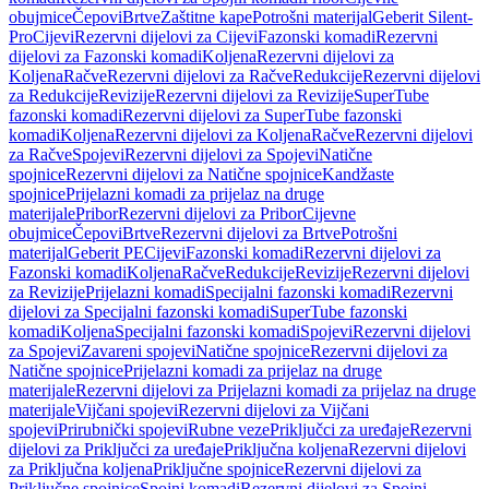
obujmice
Čepovi
Brtve
Zaštitne kape
Potrošni materijal
Geberit Silent-
Pro
Cijevi
Rezervni dijelovi za Cijevi
Fazonski komadi
Rezervni
dijelovi za Fazonski komadi
Koljena
Rezervni dijelovi za
Koljena
Račve
Rezervni dijelovi za Račve
Redukcije
Rezervni dijelovi
za Redukcije
Revizije
Rezervni dijelovi za Revizije
SuperTube
fazonski komadi
Rezervni dijelovi za SuperTube fazonski
komadi
Koljena
Rezervni dijelovi za Koljena
Račve
Rezervni dijelovi
za Račve
Spojevi
Rezervni dijelovi za Spojevi
Natične
spojnice
Rezervni dijelovi za Natične spojnice
Kandžaste
spojnice
Prijelazni komadi za prijelaz na druge
materijale
Pribor
Rezervni dijelovi za Pribor
Cijevne
obujmice
Čepovi
Brtve
Rezervni dijelovi za Brtve
Potrošni
materijal
Geberit PE
Cijevi
Fazonski komadi
Rezervni dijelovi za
Fazonski komadi
Koljena
Račve
Redukcije
Revizije
Rezervni dijelovi
za Revizije
Prijelazni komadi
Specijalni fazonski komadi
Rezervni
dijelovi za Specijalni fazonski komadi
SuperTube fazonski
komadi
Koljena
Specijalni fazonski komadi
Spojevi
Rezervni dijelovi
za Spojevi
Zavareni spojevi
Natične spojnice
Rezervni dijelovi za
Natične spojnice
Prijelazni komadi za prijelaz na druge
materijale
Rezervni dijelovi za Prijelazni komadi za prijelaz na druge
materijale
Vijčani spojevi
Rezervni dijelovi za Vijčani
spojevi
Prirubnički spojevi
Rubne veze
Priključci za uređaje
Rezervni
dijelovi za Priključci za uređaje
Priključna koljena
Rezervni dijelovi
za Priključna koljena
Priključne spojnice
Rezervni dijelovi za
Priključne spojnice
Spojni komadi
Rezervni dijelovi za Spojni