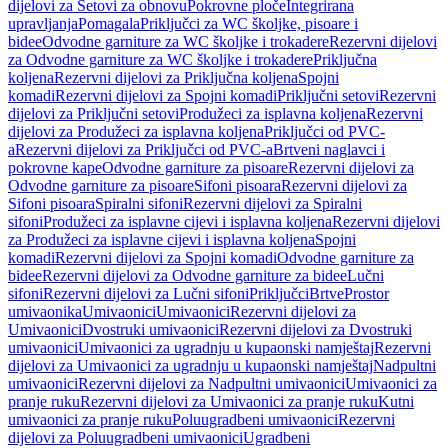
dijelovi za Setovi za obnovu
Pokrovne ploče
Integrirana
upravljanja
Pomagala
Priključci za WC školjke, pisoare i
bidee
Odvodne garniture za WC školjke i trokadere
Rezervni dijelovi
za Odvodne garniture za WC školjke i trokadere
Priključna
koljena
Rezervni dijelovi za Priključna koljena
Spojni
komadi
Rezervni dijelovi za Spojni komadi
Priključni setovi
Rezervni
dijelovi za Priključni setovi
Produžeci za isplavna koljena
Rezervni
dijelovi za Produžeci za isplavna koljena
Priključci od PVC-
a
Rezervni dijelovi za Priključci od PVC-a
Brtveni naglavci i
pokrovne kape
Odvodne garniture za pisoare
Rezervni dijelovi za
Odvodne garniture za pisoare
Sifoni pisoara
Rezervni dijelovi za
Sifoni pisoara
Spiralni sifoni
Rezervni dijelovi za Spiralni
sifoni
Produžeci za isplavne cijevi i isplavna koljena
Rezervni dijelovi
za Produžeci za isplavne cijevi i isplavna koljena
Spojni
komadi
Rezervni dijelovi za Spojni komadi
Odvodne garniture za
bidee
Rezervni dijelovi za Odvodne garniture za bidee
Lučni
sifoni
Rezervni dijelovi za Lučni sifoni
Priključci
Brtve
Prostor
umivaonika
Umivaonici
Umivaonici
Rezervni dijelovi za
Umivaonici
Dvostruki umivaonici
Rezervni dijelovi za Dvostruki
umivaonici
Umivaonici za ugradnju u kupaonski namještaj
Rezervni
dijelovi za Umivaonici za ugradnju u kupaonski namještaj
Nadpultni
umivaonici
Rezervni dijelovi za Nadpultni umivaonici
Umivaonici za
pranje ruku
Rezervni dijelovi za Umivaonici za pranje ruku
Kutni
umivaonici za pranje ruku
Poluugradbeni umivaonici
Rezervni
dijelovi za Poluugradbeni umivaonici
Ugradbeni