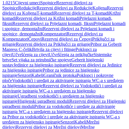
1.0215
Cijevni umeci
Spojnice
Rezervni dijelovi za
Spojnice
Redukcije
Rezervni dijelovi za Redukcije
Koljena
Rezervni
dijelovi za Koljena
T-komadi
Rezervni dijelovi za T-komadi
Križni
komadi
Rezervni dijelovi za Križni komadi
Prijelazni komadi,
fiksni
Rezervni dijelovi za Prijelazni komadi, fiksni
Prijelazni komadi
i spojnice, demontažni
Rezervni dijelovi za Prijelazni komadi i
spojnice, demontažni
Kompenzatori
Rezervni dijelovi za
Kompenzatori
Čepovi
Rezervni dijelovi za Čepovi
Priključci za
grijanje
Rezervni dijelovi za Priključci za grijanje
Pribor za Geberit
Mapress C-čelik
Brtvila za cijevi i fitinge
Poklopci za
cijevi
Učvršćenja za cijevi
Učvršćenja za priključke
Sistemske
brtve
Set vijaka za prirubničke spojeve
Geberit higijenski
sustav
Jedinice za higijensko ispiranje
Rezervni dijelovi za Jedinice
za higijensko ispiranje
Pribor za jedinice za higijensko
ispiranje
Senzori
Kabeli
Graničnik protoka
Poklopci i pokrovne
ploče
Vodokotlići i uređaji za aktiviranje ispiranja WC-a s uređajem
za higijensko ispiranje
Rezervni dijelovi za Vodokotlići i uređaji za
aktiviranje ispiranja WC-a s uređajem za higijensko
ispiranje
Ugradbeni vodokotlići s uređajem za higijensko
ispiranje
Higijenski ugradbeni moduli
Rezervni dijelovi za Higijenski
ugradbeni moduli
Pribor za vodokotliće i uređaje za aktiviranje
ispiranja WC-a s uređajem za higijensko ispiranje
Rezervni dijelovi
za Pribor za vodokotliće i uređaje za aktiviranje ispiranja WC-a s
uređajem za higijensko ispiranje
Senzori
Kabeli
Mrežni
dijelovi
Rezervni dijelovi za Mrežni dijelovi
Mrežne