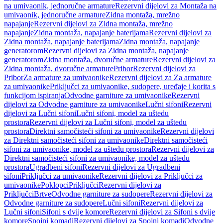
na umivaonik, jednoručne armature
Rezervni dijelovi za Montaža na
umivaonik, jednoručne armature
Zidna montaža, mrežno
napajanje
Rezervni dijelovi za Zidna montaža, mrežno
napajanje
Zidna montaža, napajanje baterijama
Rezervni dijelovi za
Zidna montaža, napajanje baterijama
Zidna montaža, napajanje
generatorom
Rezervni dijelovi za Zidna montaža, napajanje
generatorom
Zidna montaža, dvoručne armature
Rezervni dijelovi za
Zidna montaža, dvoručne armature
Pribor
Rezervni dijelovi za
Pribor
Za armature za umivaonike
Rezervni dijelovi za Za armature
za umivaonike
Priključci za umivaonike, sudopere, uređaje i korita s
funkcijom ispiranja
Odvodne garniture za umivaonike
Rezervni
dijelovi za Odvodne garniture za umivaonike
Lučni sifoni
Rezervni
dijelovi za Lučni sifoni
Lučni sifoni, model za uštedu
prostora
Rezervni dijelovi za Lučni sifoni, model za uštedu
prostora
Direktni samočisteći sifoni za umivaonike
Rezervni dijelovi
za Direktni samočisteći sifoni za umivaonike
Direktni samočisteći
sifoni za umivaonike, model za uštedu prostora
Rezervni dijelovi za
Direktni samočisteći sifoni za umivaonike, model za uštedu
prostora
Ugradbeni sifoni
Rezervni dijelovi za Ugradbeni
sifoni
Priključci za umivaonike
Rezervni dijelovi za Priključci za
umivaonike
Poklopci
Priključci
Rezervni dijelovi za
Priključci
Brtve
Odvodne garniture za sudopere
Rezervni dijelovi za
Odvodne garniture za sudopere
Lučni sifoni
Rezervni dijelovi za
Lučni sifoni
Sifoni s dvije komore
Rezervni dijelovi za Sifoni s dvije
komore
Spojni komadi
Rezervni dijelovi za Spojni komadi
Odvodne