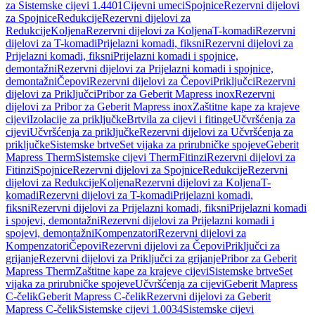
za Sistemske cijevi 1.4401
Cijevni umeci
Spojnice
Rezervni dijelovi
za Spojnice
Redukcije
Rezervni dijelovi za
Redukcije
Koljena
Rezervni dijelovi za Koljena
T-komadi
Rezervni
dijelovi za T-komadi
Prijelazni komadi, fiksni
Rezervni dijelovi za
Prijelazni komadi, fiksni
Prijelazni komadi i spojnice,
demontažni
Rezervni dijelovi za Prijelazni komadi i spojnice,
demontažni
Čepovi
Rezervni dijelovi za Čepovi
Priključci
Rezervni
dijelovi za Priključci
Pribor za Geberit Mapress inox
Rezervni
dijelovi za Pribor za Geberit Mapress inox
Zaštitne kape za krajeve
cijevi
Izolacije za priključke
Brtvila za cijevi i fitinge
Učvršćenja za
cijevi
Učvršćenja za priključke
Rezervni dijelovi za Učvršćenja za
priključke
Sistemske brtve
Set vijaka za prirubničke spojeve
Geberit
Mapress Therm
Sistemske cijevi Therm
Fitinzi
Rezervni dijelovi za
Fitinzi
Spojnice
Rezervni dijelovi za Spojnice
Redukcije
Rezervni
dijelovi za Redukcije
Koljena
Rezervni dijelovi za Koljena
T-
komadi
Rezervni dijelovi za T-komadi
Prijelazni komadi,
fiksni
Rezervni dijelovi za Prijelazni komadi, fiksni
Prijelazni komadi
i spojevi, demontažni
Rezervni dijelovi za Prijelazni komadi i
spojevi, demontažni
Kompenzatori
Rezervni dijelovi za
Kompenzatori
Čepovi
Rezervni dijelovi za Čepovi
Priključci za
grijanje
Rezervni dijelovi za Priključci za grijanje
Pribor za Geberit
Mapress Therm
Zaštitne kape za krajeve cijevi
Sistemske brtve
Set
vijaka za prirubničke spojeve
Učvršćenja za cijevi
Geberit Mapress
C-čelik
Geberit Mapress C-čelik
Rezervni dijelovi za Geberit
Mapress C-čelik
Sistemske cijevi 1.0034
Sistemske cijevi