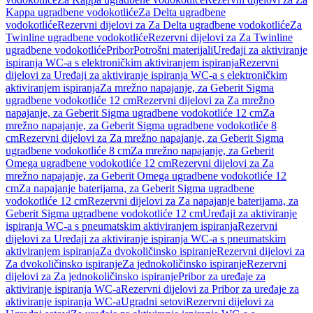
Kappa ugradbene vodokotliće
Za Delta ugradbene
vodokotliće
Rezervni dijelovi za Za Delta ugradbene vodokotliće
Za
Twinline ugradbene vodokotliće
Rezervni dijelovi za Za Twinline
ugradbene vodokotliće
Pribor
Potrošni materijali
Uređaji za aktiviranje
ispiranja WC-a s elektroničkim aktiviranjem ispiranja
Rezervni
dijelovi za Uređaji za aktiviranje ispiranja WC-a s elektroničkim
aktiviranjem ispiranja
Za mrežno napajanje, za Geberit Sigma
ugradbene vodokotliće 12 cm
Rezervni dijelovi za Za mrežno
napajanje, za Geberit Sigma ugradbene vodokotliće 12 cm
Za
mrežno napajanje, za Geberit Sigma ugradbene vodokotliće 8
cm
Rezervni dijelovi za Za mrežno napajanje, za Geberit Sigma
ugradbene vodokotliće 8 cm
Za mrežno napajanje, za Geberit
Omega ugradbene vodokotliće 12 cm
Rezervni dijelovi za Za
mrežno napajanje, za Geberit Omega ugradbene vodokotliće 12
cm
Za napajanje baterijama, za Geberit Sigma ugradbene
vodokotliće 12 cm
Rezervni dijelovi za Za napajanje baterijama, za
Geberit Sigma ugradbene vodokotliće 12 cm
Uređaji za aktiviranje
ispiranja WC-a s pneumatskim aktiviranjem ispiranja
Rezervni
dijelovi za Uređaji za aktiviranje ispiranja WC-a s pneumatskim
aktiviranjem ispiranja
Za dvokoličinsko ispiranje
Rezervni dijelovi za
Za dvokoličinsko ispiranje
Za jednokoličinsko ispiranje
Rezervni
dijelovi za Za jednokoličinsko ispiranje
Pribor za uređaje za
aktiviranje ispiranja WC-a
Rezervni dijelovi za Pribor za uređaje za
aktiviranje ispiranja WC-a
Ugradni setovi
Rezervni dijelovi za