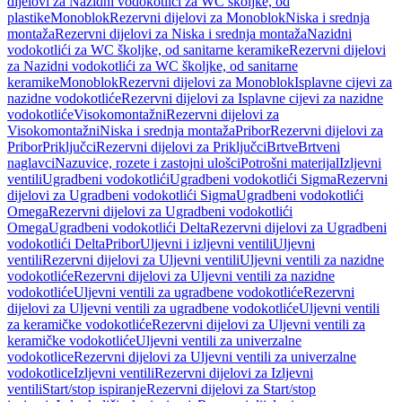
dijelovi za Nazidni vodokotlići za WC školjke, od
plastike
Monoblok
Rezervni dijelovi za Monoblok
Niska i srednja
montaža
Rezervni dijelovi za Niska i srednja montaža
Nazidni
vodokotlići za WC školjke, od sanitarne keramike
Rezervni dijelovi
za Nazidni vodokotlići za WC školjke, od sanitarne
keramike
Monoblok
Rezervni dijelovi za Monoblok
Isplavne cijevi za
nazidne vodokotliće
Rezervni dijelovi za Isplavne cijevi za nazidne
vodokotliće
Visokomontažni
Rezervni dijelovi za
Visokomontažni
Niska i srednja montaža
Pribor
Rezervni dijelovi za
Pribor
Priključci
Rezervni dijelovi za Priključci
Brtve
Brtveni
naglavci
Nazuvice, rozete i zastojni ulošci
Potrošni materijal
Izljevni
ventili
Ugradbeni vodokotlići
Ugradbeni vodokotlići Sigma
Rezervni
dijelovi za Ugradbeni vodokotlići Sigma
Ugradbeni vodokotlići
Omega
Rezervni dijelovi za Ugradbeni vodokotlići
Omega
Ugradbeni vodokotlići Delta
Rezervni dijelovi za Ugradbeni
vodokotlići Delta
Pribor
Uljevni i izljevni ventili
Uljevni
ventili
Rezervni dijelovi za Uljevni ventili
Uljevni ventili za nazidne
vodokotliće
Rezervni dijelovi za Uljevni ventili za nazidne
vodokotliće
Uljevni ventili za ugradbene vodokotliće
Rezervni
dijelovi za Uljevni ventili za ugradbene vodokotliće
Uljevni ventili
za keramičke vodokotliće
Rezervni dijelovi za Uljevni ventili za
keramičke vodokotliće
Uljevni ventili za univerzalne
vodokotlice
Rezervni dijelovi za Uljevni ventili za univerzalne
vodokotlice
Izljevni ventili
Rezervni dijelovi za Izljevni
ventili
Start/stop ispiranje
Rezervni dijelovi za Start/stop