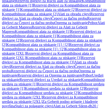
stiskanje
Rezervni dijelovi za Ručni alati za stiskanje
Kompatibilnost
alata za stiskanje [1]
Rezervni dijelovi za Kompatibilnost alata za
stiskanje [1]
Kompatibilnost alata za stiskanje [2]
Rezervni dijelovi za
Kompatibilnost alata za stiskanje [2]
Alati za obradu cijevi
Rezervni
dijelovi za Alati za obradu cijevi
Čepovi za tlačnu probu
Rezervni
dijelovi za Čepovi za tlačnu probu
Oprema za ispitivanje
Pribor
Alati
za Geberit Mapress
Rezervni dijelovi za Alati za Geberit
Mapress
Kompatibilnost alata za stiskanje [1]
Rezervni dijelovi za
Kompatibilnost alata za stiskanje [1]
Kompatibilnost alata za
stiskanje [2]
Rezervni dijelovi za Kompatibilnost alata za stiskanje
[2]
Kompatibilnost alata za stiskanje [1] / [2]
Rezervni dijelovi za
Kompatibilnost alata za stiskanje [1] / [2]
Kompatibilnost alata za
stiskanje [2XL]
Rezervni dijelovi za Kompatibilnost alata za
stiskanje [2XL]
Kompatibilnost alata za stiskanje [3]
Rezervni
dijelovi za Kompatibilnost alata za stiskanje [3]
Alati za obradu
cijevi
Rezervni dijelovi za Alati za obradu cijevi
Čepovi za tlačnu
probu
Rezervni dijelovi za Čepovi za tlačnu probu
Oprema za
ispitivanje
Rezervni dijelovi za Oprema za ispitivanje
Pribor
Uređaji
za stiskanje
Rezervni dijelovi za Uređaji za stiskanje
Kompatibilnost
uređaja za stiskanje [1]
Rezervni dijelovi za Kompatibilnost uređaja
za stiskanje [1]
Kompatibilnost uređaja za stiskanje [2]
Rezervni
dijelovi za Kompatibilnost uređaja za stiskanje [2]
Kompatibilnost
uređaja za stiskanje [2XL]
Rezervni dijelovi za Kompatibilnost
uređaja za stiskanje [2XL]
Za Geberit podno grijanje i hlađenje
površina
Stalci za polaganje cijevi
Alati za Geberit Silent-db20 /