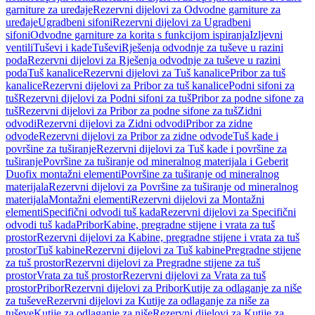
garniture za uređaje
Rezervni dijelovi za Odvodne garniture za
uređaje
Ugradbeni sifoni
Rezervni dijelovi za Ugradbeni
sifoni
Odvodne garniture za korita s funkcijom ispiranja
Izljevni
ventili
Tuševi i kade
Tuševi
Rješenja odvodnje za tuševe u razini
poda
Rezervni dijelovi za Rješenja odvodnje za tuševe u razini
poda
Tuš kanalice
Rezervni dijelovi za Tuš kanalice
Pribor za tuš
kanalice
Rezervni dijelovi za Pribor za tuš kanalice
Podni sifoni za
tuš
Rezervni dijelovi za Podni sifoni za tuš
Pribor za podne sifone za
tuš
Rezervni dijelovi za Pribor za podne sifone za tuš
Zidni
odvodi
Rezervni dijelovi za Zidni odvodi
Pribor za zidne
odvode
Rezervni dijelovi za Pribor za zidne odvode
Tuš kade i
površine za tuširanje
Rezervni dijelovi za Tuš kade i površine za
tuširanje
Površine za tuširanje od mineralnog materijala i Geberit
Duofix montažni elementi
Površine za tuširanje od mineralnog
materijala
Rezervni dijelovi za Površine za tuširanje od mineralnog
materijala
Montažni elementi
Rezervni dijelovi za Montažni
elementi
Specifični odvodi tuš kada
Rezervni dijelovi za Specifični
odvodi tuš kada
Pribor
Kabine, pregradne stijene i vrata za tuš
prostor
Rezervni dijelovi za Kabine, pregradne stijene i vrata za tuš
prostor
Tuš kabine
Rezervni dijelovi za Tuš kabine
Pregradne stijene
za tuš prostor
Rezervni dijelovi za Pregradne stijene za tuš
prostor
Vrata za tuš prostor
Rezervni dijelovi za Vrata za tuš
prostor
Pribor
Rezervni dijelovi za Pribor
Kutije za odlaganje za niše
za tuševe
Rezervni dijelovi za Kutije za odlaganje za niše za
tuševe
Kutije za odlaganje za niše
Rezervni dijelovi za Kutije za