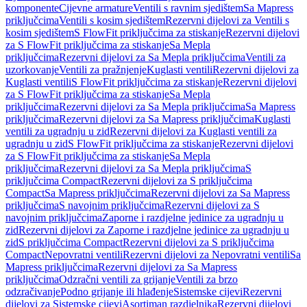
komponente
Cijevne armature
Ventili s ravnim sjedištem
Sa Mapress
priključcima
Ventili s kosim sjedištem
Rezervni dijelovi za Ventili s
kosim sjedištem
S FlowFit priključcima za stiskanje
Rezervni dijelovi
za S FlowFit priključcima za stiskanje
Sa Mepla
priključcima
Rezervni dijelovi za Sa Mepla priključcima
Ventili za
uzorkovanje
Ventili za pražnjenje
Kuglasti ventili
Rezervni dijelovi za
Kuglasti ventili
S FlowFit priključcima za stiskanje
Rezervni dijelovi
za S FlowFit priključcima za stiskanje
Sa Mepla
priključcima
Rezervni dijelovi za Sa Mepla priključcima
Sa Mapress
priključcima
Rezervni dijelovi za Sa Mapress priključcima
Kuglasti
ventili za ugradnju u zid
Rezervni dijelovi za Kuglasti ventili za
ugradnju u zid
S FlowFit priključcima za stiskanje
Rezervni dijelovi
za S FlowFit priključcima za stiskanje
Sa Mepla
priključcima
Rezervni dijelovi za Sa Mepla priključcima
S
priključcima Compact
Rezervni dijelovi za S priključcima
Compact
Sa Mapress priključcima
Rezervni dijelovi za Sa Mapress
priključcima
S navojnim priključcima
Rezervni dijelovi za S
navojnim priključcima
Zaporne i razdjelne jedinice za ugradnju u
zid
Rezervni dijelovi za Zaporne i razdjelne jedinice za ugradnju u
zid
S priključcima Compact
Rezervni dijelovi za S priključcima
Compact
Nepovratni ventili
Rezervni dijelovi za Nepovratni ventili
Sa
Mapress priključcima
Rezervni dijelovi za Sa Mapress
priključcima
Odzračni ventili za grijanje
Ventili za brzo
odzračivanje
Podno grijanje ili hlađenje
Sistemske cijevi
Rezervni
dijelovi za Sistemske cijevi
Asortiman razdjelnika
Rezervni dijelovi