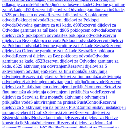
odlaganje za niše
Pribor
Priključci za tuševe i kade
Odvodne garniture
za tuš kade, d52
Rezervni dijelovi za Odvodne garniture za tuš kade,
d52
S poklopcem odvoda
Rezervni dijelovi za S poklopcem
odvoda
Poklopci odvoda
Rezervni dijelovi za Poklopci
odvoda
Odvodne garniture za tuš kade, d90
Rezervni dijelovi za
Odvodne garniture za tuš kade, d90
S poklopcem odvoda
Rezervni
dijelovi za S poklopcem odvoda
Bez poklopca odvoda
Rezervni
dijelovi za Bez poklopca odvoda
Poklopci odvoda
Rezervni dijelovi
za Poklopci odvoda
Odvodne garniture za tuš kade Sestra
Rezervni
dijelovi za Odvodne garniture za tuš kade Sestra
Bez poklopca
odvoda
Rezervni dijelovi za Bez poklopca odvoda
Odvodne
garniture za kade, d52
Rezervni dijelovi za Odvodne garniture za
kade, d52
S aktiviranjem odvrtanjem
Rezervni dijelovi za S
aktiviranjem odvrtanjem
Setovi za finu montažu aktiviranja
odvrtanjem
Rezervni dijelovi za Setovi za finu montažu aktiviranja
odvrtanjem
S aktiviranjem odvrtanjem i priključkom vode
Rezervni
dijelovi za S aktiviranjem odvrtanjem i priključkom vode
Setovi za
finu montažu aktiviranja odvrtanjem i priključka vode
Rezervni
dijelovi za Setovi za finu montažu aktiviranja odvrtanjem i
priključka vode
S aktiviranjem na pritisak PushControl
Rezervni
dijelovi za S aktiviranjem na pritisak PushControl
Sustavi instalacije i
ispiranja
Geberit Duofix
Sistemski zidovi
Rezervni dijelovi za
Sistemski zidovi
Nosive konstrukcije
Rezervni dijelovi za Nosive
konstrukcije
Montažni elementi
Rezervni dijelovi za Montažni
elementi
Elementi za WC školjke
Rezervni dijelovi za Elementi za