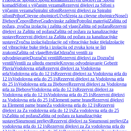
komadi
Sifoni s vijčanim vezama
Rezervni dijelovi za Sifoni s
vijčanim vezama
Spiralni sifoni
Rezervni dijelovi za Spiralni
sifoni
Pribor
Cijevne obujmice
Učvršćenja za cijevne obujmice
Noseći
žljebovi
Čepovi
Brtve
Građevinske zaštite
Potrošni materijal
Zaštita od
požara, zvučna izolacija i zaštita od vlage
Zaštita od požara
Rezervni
dijelovi za Zaštita od požara
Zaštita od požara za kanalizacijske
sustave
Rezervni dijelovi za Zaštita od požara za kanalizacijske
sustave
Zvučna izolacija
Izolacije od vibracijske buke tijela
Izolacije
od vibracijske buke tijela i izolacija od zvuka koja se širi
zrakom
Zaštita od vlage
Brtvila
Odzračni ventili za
odvodnjavanje
Dozračni ventili
Rezervni dijelovi za Dozračni
ventili
Ventili za uštedu energije
Krovno odvodnjavanje Geberit
Pluvia
Vodolovna grla
Rezervni dijelovi za Vodolovna
grla
Vodolovna grla do 12 l/s
Rezervni dijelovi za Vodolovna grla do
12 l/s
Vodolovna grla do 25 l/s
Rezervni dijelovi za Vodolovna grla
do 25 l/s
Vodolovna grla za žljebove
Rezervni dijelovi za Vodolovna
grla za žljebove
Vodolovna grla do 12 l/s
Rezervni dijelovi za
Vodolovna grla do 12 l/s
Vodolovna grla do 25 l/s
Rezervni dijelovi
za Vodolovna grla do 25 l/s
Elementi parne brane
Rezervni dijelovi
za Elementi parne brane
Za vodolovna grla do 12 l/s
Rezervni
dijelovi za Za vodolovna grla do 12 l/s
Za vodolovna grla do 25
l/s
Zaštita od požara
Zaštita od požara za kanalizacijske
sustave
Sigurnosni preljevi
Rezervni dijelovi za Sigurnosni preljevi
Za
vodolovna grla do 12 l/s
Rezervni dijelovi za Za vodolovna grla do