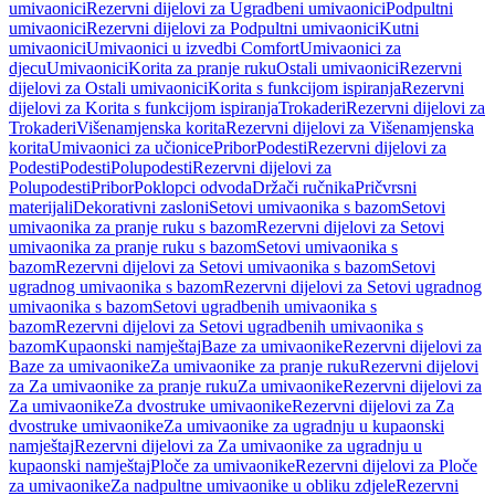
umivaonici
Rezervni dijelovi za Ugradbeni umivaonici
Podpultni
umivaonici
Rezervni dijelovi za Podpultni umivaonici
Kutni
umivaonici
Umivaonici u izvedbi Comfort
Umivaonici za
djecu
Umivaonici
Korita za pranje ruku
Ostali umivaonici
Rezervni
dijelovi za Ostali umivaonici
Korita s funkcijom ispiranja
Rezervni
dijelovi za Korita s funkcijom ispiranja
Trokaderi
Rezervni dijelovi za
Trokaderi
Višenamjenska korita
Rezervni dijelovi za Višenamjenska
korita
Umivaonici za učionice
Pribor
Podesti
Rezervni dijelovi za
Podesti
Podesti
Polupodesti
Rezervni dijelovi za
Polupodesti
Pribor
Poklopci odvoda
Držači ručnika
Pričvrsni
materijali
Dekorativni zasloni
Setovi umivaonika s bazom
Setovi
umivaonika za pranje ruku s bazom
Rezervni dijelovi za Setovi
umivaonika za pranje ruku s bazom
Setovi umivaonika s
bazom
Rezervni dijelovi za Setovi umivaonika s bazom
Setovi
ugradnog umivaonika s bazom
Rezervni dijelovi za Setovi ugradnog
umivaonika s bazom
Setovi ugradbenih umivaonika s
bazom
Rezervni dijelovi za Setovi ugradbenih umivaonika s
bazom
Kupaonski namještaj
Baze za umivaonike
Rezervni dijelovi za
Baze za umivaonike
Za umivaonike za pranje ruku
Rezervni dijelovi
za Za umivaonike za pranje ruku
Za umivaonike
Rezervni dijelovi za
Za umivaonike
Za dvostruke umivaonike
Rezervni dijelovi za Za
dvostruke umivaonike
Za umivaonike za ugradnju u kupaonski
namještaj
Rezervni dijelovi za Za umivaonike za ugradnju u
kupaonski namještaj
Ploče za umivaonike
Rezervni dijelovi za Ploče
za umivaonike
Za nadpultne umivaonike u obliku zdjele
Rezervni