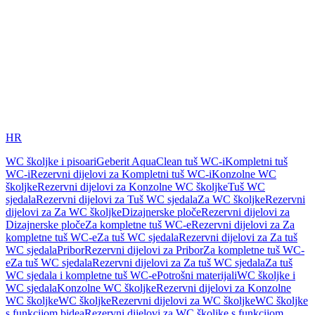
HR
WC školjke i pisoari
Geberit AquaClean tuš WC-i
Kompletni tuš
WC-i
Rezervni dijelovi za Kompletni tuš WC-i
Konzolne WC
školjke
Rezervni dijelovi za Konzolne WC školjke
Tuš WC
sjedala
Rezervni dijelovi za Tuš WC sjedala
Za WC školjke
Rezervni
dijelovi za Za WC školjke
Dizajnerske ploče
Rezervni dijelovi za
Dizajnerske ploče
Za kompletne tuš WC-e
Rezervni dijelovi za Za
kompletne tuš WC-e
Za tuš WC sjedala
Rezervni dijelovi za Za tuš
WC sjedala
Pribor
Rezervni dijelovi za Pribor
Za kompletne tuš WC-
e
Za tuš WC sjedala
Rezervni dijelovi za Za tuš WC sjedala
Za tuš
WC sjedala i kompletne tuš WC-e
Potrošni materijali
WC školjke i
WC sjedala
Konzolne WC školjke
Rezervni dijelovi za Konzolne
WC školjke
WC školjke
Rezervni dijelovi za WC školjke
WC školjke
s funkcijom bidea
Rezervni dijelovi za WC školjke s funkcijom