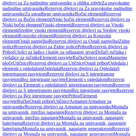
dijelovi za Za nadpultne umivaonike u obliku zdjele
Za pravokutne
nadpultne umivaonike
Rezervni dijelovi za Za pravokutne nadpultne
umivaonike
Za ugradbene umivaonike
Bočni elementi
Rezervni
dijelovi za Bočni elementi
Niski bočni elementi
Rezervni dijelovi za
Niski bočni elementi
Visoki elementi
Rezervni dijelovi za Visoki
elementi
Srednje visoki elementi
Rezervni dijelovi za Srednje visoki
elementi
Konzolni elementi
Rezervni dijelovi za Konzolni
elementi
Ostali namještaj
Rezervni dijelovi za Ostali namještaj
Zidne
police
Rezervni dijelovi za Zidne police
Pribor
Rezervni dijelovi za
Pribor
Ulošci za ladice i kutije za odlaganje stvari
Držači ručnika i
vješalice za ručnike
Elementi rasvjete
Ručke
Setovi nogu
Magnetne
ploče
Utičnice
Rezervni dijelovi za Utičnice
Ostali pribor
Ogledala i
elementi s ogledalom
Ogledala
Rezervni dijelovi za Ogledala
S
integriranom rasvjetom
Rezervni dijelovi za S integriranom
rasvjetom
Bez integrirane rasvjete
Elementi s ogledalom
Rezervni
dijelovi za Elementi s ogledalom
S integriranom rasvjetom
Rezervni
dijelovi za S integriranom rasvjetom
Bez integrirane rasvjete
Rezervni
dijelovi za Bez integrirane rasvjete
Pribor
Elementi
rasvjete
Ručke
Ostali pribor
Utičnice
Armature
Armature za
umivaonike
Rezervni dijelovi za Armature za umivaonike
Montaža
na umivaonik, mrežno napajanje
Rezervni dijelovi za Montaža na
umivaonik, mrežno napajanje
Montaža na umivaonik, napajanje
baterijama
Rezervni dijelovi za Montaža na umivaonik, napajanje
baterijama
Montaža na umivaonik, napajanje generatorom
Rezervni
dijelovi za Montaža na umivaonik, napajanje generatorom
Montaža