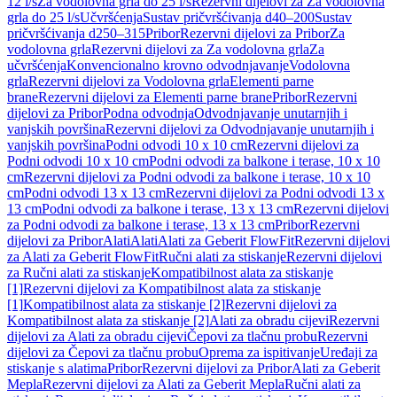
12 l/s
Za vodolovna grla do 25 l/s
Rezervni dijelovi za Za vodolovna
grla do 25 l/s
Učvršćenja
Sustav pričvršćivanja d40–200
Sustav
pričvršćivanja d250–315
Pribor
Rezervni dijelovi za Pribor
Za
vodolovna grla
Rezervni dijelovi za Za vodolovna grla
Za
učvršćenja
Konvencionalno krovno odvodnjavanje
Vodolovna
grla
Rezervni dijelovi za Vodolovna grla
Elementi parne
brane
Rezervni dijelovi za Elementi parne brane
Pribor
Rezervni
dijelovi za Pribor
Podna odvodnja
Odvodnjavanje unutarnjih i
vanjskih površina
Rezervni dijelovi za Odvodnjavanje unutarnjih i
vanjskih površina
Podni odvodi 10 x 10 cm
Rezervni dijelovi za
Podni odvodi 10 x 10 cm
Podni odvodi za balkone i terase, 10 x 10
cm
Rezervni dijelovi za Podni odvodi za balkone i terase, 10 x 10
cm
Podni odvodi 13 x 13 cm
Rezervni dijelovi za Podni odvodi 13 x
13 cm
Podni odvodi za balkone i terase, 13 x 13 cm
Rezervni dijelovi
za Podni odvodi za balkone i terase, 13 x 13 cm
Pribor
Rezervni
dijelovi za Pribor
Alati
Alati
Alati za Geberit FlowFit
Rezervni dijelovi
za Alati za Geberit FlowFit
Ručni alati za stiskanje
Rezervni dijelovi
za Ručni alati za stiskanje
Kompatibilnost alata za stiskanje
[1]
Rezervni dijelovi za Kompatibilnost alata za stiskanje
[1]
Kompatibilnost alata za stiskanje [2]
Rezervni dijelovi za
Kompatibilnost alata za stiskanje [2]
Alati za obradu cijevi
Rezervni
dijelovi za Alati za obradu cijevi
Čepovi za tlačnu probu
Rezervni
dijelovi za Čepovi za tlačnu probu
Oprema za ispitivanje
Uređaji za
stiskanje s alatima
Pribor
Rezervni dijelovi za Pribor
Alati za Geberit
Mepla
Rezervni dijelovi za Alati za Geberit Mepla
Ručni alati za