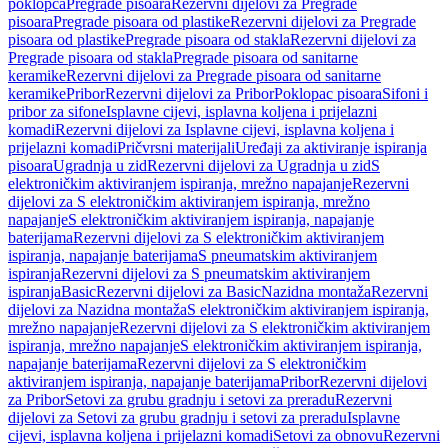
poklopca
Pregrade pisoara
Rezervni dijelovi za Pregrade
pisoara
Pregrade pisoara od plastike
Rezervni dijelovi za Pregrade
pisoara od plastike
Pregrade pisoara od stakla
Rezervni dijelovi za
Pregrade pisoara od stakla
Pregrade pisoara od sanitarne
keramike
Rezervni dijelovi za Pregrade pisoara od sanitarne
keramike
Pribor
Rezervni dijelovi za Pribor
Poklopac pisoara
Sifoni i
pribor za sifone
Isplavne cijevi, isplavna koljena i prijelazni
komadi
Rezervni dijelovi za Isplavne cijevi, isplavna koljena i
prijelazni komadi
Pričvrsni materijali
Uređaji za aktiviranje ispiranja
pisoara
Ugradnja u zid
Rezervni dijelovi za Ugradnja u zid
S
elektroničkim aktiviranjem ispiranja, mrežno napajanje
Rezervni
dijelovi za S elektroničkim aktiviranjem ispiranja, mrežno
napajanje
S elektroničkim aktiviranjem ispiranja, napajanje
baterijama
Rezervni dijelovi za S elektroničkim aktiviranjem
ispiranja, napajanje baterijama
S pneumatskim aktiviranjem
ispiranja
Rezervni dijelovi za S pneumatskim aktiviranjem
ispiranja
Basic
Rezervni dijelovi za Basic
Nazidna montaža
Rezervni
dijelovi za Nazidna montaža
S elektroničkim aktiviranjem ispiranja,
mrežno napajanje
Rezervni dijelovi za S elektroničkim aktiviranjem
ispiranja, mrežno napajanje
S elektroničkim aktiviranjem ispiranja,
napajanje baterijama
Rezervni dijelovi za S elektroničkim
aktiviranjem ispiranja, napajanje baterijama
Pribor
Rezervni dijelovi
za Pribor
Setovi za grubu gradnju i setovi za preradu
Rezervni
dijelovi za Setovi za grubu gradnju i setovi za preradu
Isplavne
cijevi, isplavna koljena i prijelazni komadi
Setovi za obnovu
Rezervni