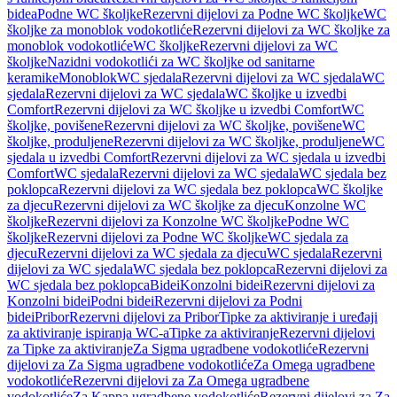
bidea
Podne WC školjke
Rezervni dijelovi za Podne WC školjke
WC
školjke za monoblok vodokotliće
Rezervni dijelovi za WC školjke za
monoblok vodokotliće
WC školjke
Rezervni dijelovi za WC
školjke
Nazidni vodokotlići za WC školjke od sanitarne
keramike
Monoblok
WC sjedala
Rezervni dijelovi za WC sjedala
WC
sjedala
Rezervni dijelovi za WC sjedala
WC školjke u izvedbi
Comfort
Rezervni dijelovi za WC školjke u izvedbi Comfort
WC
školjke, povišene
Rezervni dijelovi za WC školjke, povišene
WC
školjke, produljene
Rezervni dijelovi za WC školjke, produljene
WC
sjedala u izvedbi Comfort
Rezervni dijelovi za WC sjedala u izvedbi
Comfort
WC sjedala
Rezervni dijelovi za WC sjedala
WC sjedala bez
poklopca
Rezervni dijelovi za WC sjedala bez poklopca
WC školjke
za djecu
Rezervni dijelovi za WC školjke za djecu
Konzolne WC
školjke
Rezervni dijelovi za Konzolne WC školjke
Podne WC
školjke
Rezervni dijelovi za Podne WC školjke
WC sjedala za
djecu
Rezervni dijelovi za WC sjedala za djecu
WC sjedala
Rezervni
dijelovi za WC sjedala
WC sjedala bez poklopca
Rezervni dijelovi za
WC sjedala bez poklopca
Bidei
Konzolni bidei
Rezervni dijelovi za
Konzolni bidei
Podni bidei
Rezervni dijelovi za Podni
bidei
Pribor
Rezervni dijelovi za Pribor
Tipke za aktiviranje i uređaji
za aktiviranje ispiranja WC-a
Tipke za aktiviranje
Rezervni dijelovi
za Tipke za aktiviranje
Za Sigma ugradbene vodokotliće
Rezervni
dijelovi za Za Sigma ugradbene vodokotliće
Za Omega ugradbene
vodokotliće
Rezervni dijelovi za Za Omega ugradbene
vodokotliće
Za Kappa ugradbene vodokotliće
Rezervni dijelovi za Za