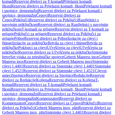
komadi
Rezervni dijelovi za T-komadi
Prijelazni komadi,
fiksni
Rezervni dijelovi za Prijelazni komadi, fiksni
Prijelazni komadi
i spojnice, demontažni
Rezervni dijelovi za Prijelazni komadi i
spojnice, demontažni
Čepovi
Rezervni dijelovi za
Čepovi
Priključci
Rezervni dijelovi za Priključci
Razdjelnici s
navojnim priključkom
Rezervni dijelovi za Razdjelnici s navojnim
priključkom
T-komadi za grijanje
Rezervni dijelovi za T-komadi za
grijanje
Priključci za grijanje
Rezervni dijelovi za Priključci za
grijanje
Pribor
Rezervni dijelovi za Pribor
Izolacije za cijevi i
fitinge
Izolacije za priključke
Brtvila za cijevi i fitinge
Brtvila za
priključke
Poklopci za cijevi
Učvršćenja za cijevi
Učvršćenja za
priključke
Rezervni dijelovi za Učvršćenja za priključke
Sistemske
brtve
Set vijaka za prirubničke spojeve
Geberit Mapress inox
Geberit
Mapress inox
Rezervni dijelovi za Geberit Mapress inox
Sistemske
cijevi 1.4401
Rezervni dijelovi za Sistemske cijevi 1.4401
Sistemske
cijevi 1.4521
Rezervni dijelovi za Sistemske cijevi 1.4521
Cijevni
umeci
Spojnice
Rezervni dijelovi za Spojnice
Redukcije
Rezervni
dijelovi za Redukcije
Koljena
Rezervni dijelovi za Koljena
T-
komadi
Rezervni dijelovi za T-komadi
Prijelazni komadi,
fiksni
Rezervni dijelovi za Prijelazni komadi, fiksni
Prijelazni komadi
i spojnice, demontažni
Rezervni dijelovi za Prijelazni komadi i
spojnice, demontažni
Kompenzatori
Rezervni dijelovi za
Kompenzatori
Čepovi
Rezervni dijelovi za Čepovi
Priključci
Rezervni
dijelovi za Priključci
Geberit Mapress inox, plin
Rezervni dijelovi za
Geberit Mapress inox, plin
Sistemske cijevi 1.4401
Rezervni dijelovi