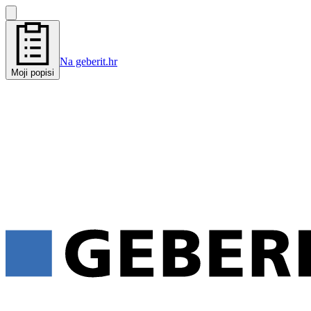
Na geberit.hr
Moji popisi