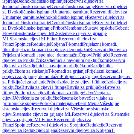
ispiranje
Jednokoličinsko ispiranje
Rezervni dijelovi za
Jednokoličinsko ispiranje
Dvokoličinsko ispiranje
Rezervni dijelovi
za Dvokoličinsko ispiranje
Unutarnje garniture
Rezervni dijelovi za
Unutarnje garniture
Jednokoličinsko ispiranje
Rezervni dijelovi za
Jednokoličinsko ispiranje
Dvokoličinsko ispiranje
Rezervni dijelovi
za Dvokoličinsko ispiranje
Pribor
Membrane
Sustavi opskrbe
Geberit
FlowFit
Sistemske cijevi ML
Sistemske cijevi za grijanje
ML
Sistemske cijevi SL
Fitinzi
Rezervni dijelovi za
Fitinzi
Spojnice
Redukcije
Koljena
T-komadi
Prijelazni komadi,
fiksni
Prijelazni komadi i spojnice, demontažni
Rezervni dijelovi za
Prijelazni komadi i spojnice, demontažni
Čepovi
Priključci
Rezervni
dijelovi za Priključci
Razdjelnici s navojnim priključkom
Rezervni
dijelovi za Razdjelnici s navojnim priključkom
Razdjelnik s
priključkom za stiskanje
T-komadi za grijanje
Prijelazni komadi i
spojevi za grijanje, demontažni
Priključci za grijanje
Rezervni dijelovi
za Priključci za grijanje
Pribor
Izolacije za cijevi i fitinge
Izolacije za
priključke
Brtvila za cijevi i fitinge
Brtvila za priključke
Brtve za
fitinge
Poklopci za cijevi
Poklopac za fitinge
Učvršćenja za
cijevi
Učvršćenja za priključke
Sistemske brtve
Set vijaka za
prirubničke spojeve
Potrošni materijal
Geberit Mepla
Višeslojne
sistemske cijevi
Rezervni dijelovi za Višeslojne sistemske
cijevi
Sistemske cijevi za grijanje ML
Rezervni dijelovi za Sistemske
cijevi za grijanje ML
Fitinzi
Rezervni dijelovi za
Fitinzi
Spojnice
Rezervni dijelovi za Spojnice
Redukcije
Rezervni
dijelovi za Redukcije
Koljena
Rezervni dijelovi za Koljena
T-