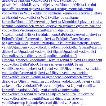
dijelovi za Nazidni vodokotlići za WC školjke, od
plastike
Monoblok
Rezervni dijelovi za Monoblok
Niska i srednja
montaža
Rezervni dijelovi za Niska i srednja montaža
Nazidni
vodokotlići za WC školjke, od sanitarne keramike
Rezervni dijelovi
za Nazidni vodokotlići za WC školjke, od sanitarne
keramike
Monoblok
Rezervni dijelovi za Monoblok
Isplavne cijevi za
nazidne vodokotliće
Rezervni dijelovi za Isplavne cijevi za nazidne
vodokotliće
Visokomontažni
Rezervni dijelovi za
Visokomontažni
Niska i srednja montaža
Pribor
Rezervni dijelovi za
Pribor
Priključci
Rezervni dijelovi za Priključci
Brtve
Brtveni
naglavci
Nazuvice, rozete i zastojni ulošci
Potrošni materijal
Izljevni
ventili
Ugradbeni vodokotlići
Ugradbeni vodokotlići Sigma
Rezervni
dijelovi za Ugradbeni vodokotlići Sigma
Ugradbeni vodokotlići
Omega
Rezervni dijelovi za Ugradbeni vodokotlići
Omega
Ugradbeni vodokotlići Delta
Rezervni dijelovi za Ugradbeni
vodokotlići Delta
Pribor
Uljevni i izljevni ventili
Uljevni
ventili
Rezervni dijelovi za Uljevni ventili
Uljevni ventili za nazidne
vodokotliće
Rezervni dijelovi za Uljevni ventili za nazidne
vodokotliće
Uljevni ventili za ugradbene vodokotliće
Rezervni
dijelovi za Uljevni ventili za ugradbene vodokotliće
Uljevni ventili
za keramičke vodokotliće
Rezervni dijelovi za Uljevni ventili za
keramičke vodokotliće
Uljevni ventili za univerzalne
vodokotlice
Rezervni dijelovi za Uljevni ventili za univerzalne
vodokotlice
Izljevni ventili
Rezervni dijelovi za Izljevni
ventili
Start/stop ispiranje
Rezervni dijelovi za Start/stop