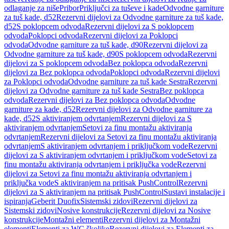
odlaganje za niše
Pribor
Priključci za tuševe i kade
Odvodne garniture
za tuš kade, d52
Rezervni dijelovi za Odvodne garniture za tuš kade,
d52
S poklopcem odvoda
Rezervni dijelovi za S poklopcem
odvoda
Poklopci odvoda
Rezervni dijelovi za Poklopci
odvoda
Odvodne garniture za tuš kade, d90
Rezervni dijelovi za
Odvodne garniture za tuš kade, d90
S poklopcem odvoda
Rezervni
dijelovi za S poklopcem odvoda
Bez poklopca odvoda
Rezervni
dijelovi za Bez poklopca odvoda
Poklopci odvoda
Rezervni dijelovi
za Poklopci odvoda
Odvodne garniture za tuš kade Sestra
Rezervni
dijelovi za Odvodne garniture za tuš kade Sestra
Bez poklopca
odvoda
Rezervni dijelovi za Bez poklopca odvoda
Odvodne
garniture za kade, d52
Rezervni dijelovi za Odvodne garniture za
kade, d52
S aktiviranjem odvrtanjem
Rezervni dijelovi za S
aktiviranjem odvrtanjem
Setovi za finu montažu aktiviranja
odvrtanjem
Rezervni dijelovi za Setovi za finu montažu aktiviranja
odvrtanjem
S aktiviranjem odvrtanjem i priključkom vode
Rezervni
dijelovi za S aktiviranjem odvrtanjem i priključkom vode
Setovi za
finu montažu aktiviranja odvrtanjem i priključka vode
Rezervni
dijelovi za Setovi za finu montažu aktiviranja odvrtanjem i
priključka vode
S aktiviranjem na pritisak PushControl
Rezervni
dijelovi za S aktiviranjem na pritisak PushControl
Sustavi instalacije i
ispiranja
Geberit Duofix
Sistemski zidovi
Rezervni dijelovi za
Sistemski zidovi
Nosive konstrukcije
Rezervni dijelovi za Nosive
konstrukcije
Montažni elementi
Rezervni dijelovi za Montažni
elementi
Elementi za WC školjke
Rezervni dijelovi za Elementi za