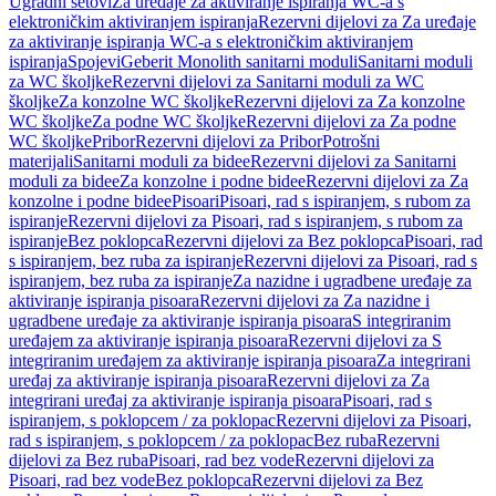
Ugradni setovi
Za uređaje za aktiviranje ispiranja WC-a s
elektroničkim aktiviranjem ispiranja
Rezervni dijelovi za Za uređaje
za aktiviranje ispiranja WC-a s elektroničkim aktiviranjem
ispiranja
Spojevi
Geberit Monolith sanitarni moduli
Sanitarni moduli
za WC školjke
Rezervni dijelovi za Sanitarni moduli za WC
školjke
Za konzolne WC školjke
Rezervni dijelovi za Za konzolne
WC školjke
Za podne WC školjke
Rezervni dijelovi za Za podne
WC školjke
Pribor
Rezervni dijelovi za Pribor
Potrošni
materijali
Sanitarni moduli za bidee
Rezervni dijelovi za Sanitarni
moduli za bidee
Za konzolne i podne bidee
Rezervni dijelovi za Za
konzolne i podne bidee
Pisoari
Pisoari, rad s ispiranjem, s rubom za
ispiranje
Rezervni dijelovi za Pisoari, rad s ispiranjem, s rubom za
ispiranje
Bez poklopca
Rezervni dijelovi za Bez poklopca
Pisoari, rad
s ispiranjem, bez ruba za ispiranje
Rezervni dijelovi za Pisoari, rad s
ispiranjem, bez ruba za ispiranje
Za nazidne i ugradbene uređaje za
aktiviranje ispiranja pisoara
Rezervni dijelovi za Za nazidne i
ugradbene uređaje za aktiviranje ispiranja pisoara
S integriranim
uređajem za aktiviranje ispiranja pisoara
Rezervni dijelovi za S
integriranim uređajem za aktiviranje ispiranja pisoara
Za integrirani
uređaj za aktiviranje ispiranja pisoara
Rezervni dijelovi za Za
integrirani uređaj za aktiviranje ispiranja pisoara
Pisoari, rad s
ispiranjem, s poklopcem / za poklopac
Rezervni dijelovi za Pisoari,
rad s ispiranjem, s poklopcem / za poklopac
Bez ruba
Rezervni
dijelovi za Bez ruba
Pisoari, rad bez vode
Rezervni dijelovi za
Pisoari, rad bez vode
Bez poklopca
Rezervni dijelovi za Bez