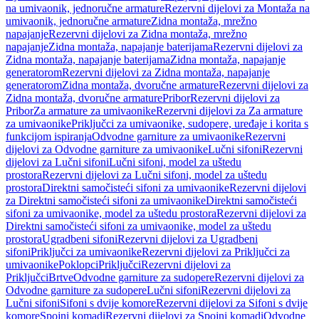
na umivaonik, jednoručne armature
Rezervni dijelovi za Montaža na
umivaonik, jednoručne armature
Zidna montaža, mrežno
napajanje
Rezervni dijelovi za Zidna montaža, mrežno
napajanje
Zidna montaža, napajanje baterijama
Rezervni dijelovi za
Zidna montaža, napajanje baterijama
Zidna montaža, napajanje
generatorom
Rezervni dijelovi za Zidna montaža, napajanje
generatorom
Zidna montaža, dvoručne armature
Rezervni dijelovi za
Zidna montaža, dvoručne armature
Pribor
Rezervni dijelovi za
Pribor
Za armature za umivaonike
Rezervni dijelovi za Za armature
za umivaonike
Priključci za umivaonike, sudopere, uređaje i korita s
funkcijom ispiranja
Odvodne garniture za umivaonike
Rezervni
dijelovi za Odvodne garniture za umivaonike
Lučni sifoni
Rezervni
dijelovi za Lučni sifoni
Lučni sifoni, model za uštedu
prostora
Rezervni dijelovi za Lučni sifoni, model za uštedu
prostora
Direktni samočisteći sifoni za umivaonike
Rezervni dijelovi
za Direktni samočisteći sifoni za umivaonike
Direktni samočisteći
sifoni za umivaonike, model za uštedu prostora
Rezervni dijelovi za
Direktni samočisteći sifoni za umivaonike, model za uštedu
prostora
Ugradbeni sifoni
Rezervni dijelovi za Ugradbeni
sifoni
Priključci za umivaonike
Rezervni dijelovi za Priključci za
umivaonike
Poklopci
Priključci
Rezervni dijelovi za
Priključci
Brtve
Odvodne garniture za sudopere
Rezervni dijelovi za
Odvodne garniture za sudopere
Lučni sifoni
Rezervni dijelovi za
Lučni sifoni
Sifoni s dvije komore
Rezervni dijelovi za Sifoni s dvije
komore
Spojni komadi
Rezervni dijelovi za Spojni komadi
Odvodne