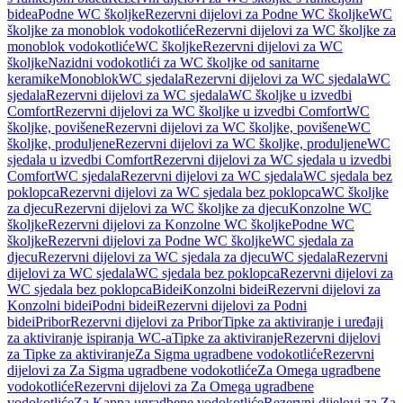
bidea
Podne WC školjke
Rezervni dijelovi za Podne WC školjke
WC
školjke za monoblok vodokotliće
Rezervni dijelovi za WC školjke za
monoblok vodokotliće
WC školjke
Rezervni dijelovi za WC
školjke
Nazidni vodokotlići za WC školjke od sanitarne
keramike
Monoblok
WC sjedala
Rezervni dijelovi za WC sjedala
WC
sjedala
Rezervni dijelovi za WC sjedala
WC školjke u izvedbi
Comfort
Rezervni dijelovi za WC školjke u izvedbi Comfort
WC
školjke, povišene
Rezervni dijelovi za WC školjke, povišene
WC
školjke, produljene
Rezervni dijelovi za WC školjke, produljene
WC
sjedala u izvedbi Comfort
Rezervni dijelovi za WC sjedala u izvedbi
Comfort
WC sjedala
Rezervni dijelovi za WC sjedala
WC sjedala bez
poklopca
Rezervni dijelovi za WC sjedala bez poklopca
WC školjke
za djecu
Rezervni dijelovi za WC školjke za djecu
Konzolne WC
školjke
Rezervni dijelovi za Konzolne WC školjke
Podne WC
školjke
Rezervni dijelovi za Podne WC školjke
WC sjedala za
djecu
Rezervni dijelovi za WC sjedala za djecu
WC sjedala
Rezervni
dijelovi za WC sjedala
WC sjedala bez poklopca
Rezervni dijelovi za
WC sjedala bez poklopca
Bidei
Konzolni bidei
Rezervni dijelovi za
Konzolni bidei
Podni bidei
Rezervni dijelovi za Podni
bidei
Pribor
Rezervni dijelovi za Pribor
Tipke za aktiviranje i uređaji
za aktiviranje ispiranja WC-a
Tipke za aktiviranje
Rezervni dijelovi
za Tipke za aktiviranje
Za Sigma ugradbene vodokotliće
Rezervni
dijelovi za Za Sigma ugradbene vodokotliće
Za Omega ugradbene
vodokotliće
Rezervni dijelovi za Za Omega ugradbene
vodokotliće
Za Kappa ugradbene vodokotliće
Rezervni dijelovi za Za