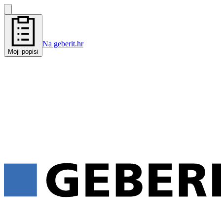
Na geberit.hr
Moji popisi