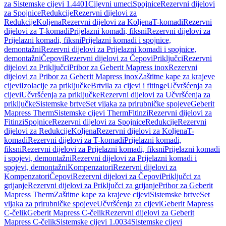
za Sistemske cijevi 1.4401
Cijevni umeci
Spojnice
Rezervni dijelovi
za Spojnice
Redukcije
Rezervni dijelovi za
Redukcije
Koljena
Rezervni dijelovi za Koljena
T-komadi
Rezervni
dijelovi za T-komadi
Prijelazni komadi, fiksni
Rezervni dijelovi za
Prijelazni komadi, fiksni
Prijelazni komadi i spojnice,
demontažni
Rezervni dijelovi za Prijelazni komadi i spojnice,
demontažni
Čepovi
Rezervni dijelovi za Čepovi
Priključci
Rezervni
dijelovi za Priključci
Pribor za Geberit Mapress inox
Rezervni
dijelovi za Pribor za Geberit Mapress inox
Zaštitne kape za krajeve
cijevi
Izolacije za priključke
Brtvila za cijevi i fitinge
Učvršćenja za
cijevi
Učvršćenja za priključke
Rezervni dijelovi za Učvršćenja za
priključke
Sistemske brtve
Set vijaka za prirubničke spojeve
Geberit
Mapress Therm
Sistemske cijevi Therm
Fitinzi
Rezervni dijelovi za
Fitinzi
Spojnice
Rezervni dijelovi za Spojnice
Redukcije
Rezervni
dijelovi za Redukcije
Koljena
Rezervni dijelovi za Koljena
T-
komadi
Rezervni dijelovi za T-komadi
Prijelazni komadi,
fiksni
Rezervni dijelovi za Prijelazni komadi, fiksni
Prijelazni komadi
i spojevi, demontažni
Rezervni dijelovi za Prijelazni komadi i
spojevi, demontažni
Kompenzatori
Rezervni dijelovi za
Kompenzatori
Čepovi
Rezervni dijelovi za Čepovi
Priključci za
grijanje
Rezervni dijelovi za Priključci za grijanje
Pribor za Geberit
Mapress Therm
Zaštitne kape za krajeve cijevi
Sistemske brtve
Set
vijaka za prirubničke spojeve
Učvršćenja za cijevi
Geberit Mapress
C-čelik
Geberit Mapress C-čelik
Rezervni dijelovi za Geberit
Mapress C-čelik
Sistemske cijevi 1.0034
Sistemske cijevi