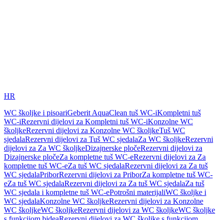
HR
WC školjke i pisoari
Geberit AquaClean tuš WC-i
Kompletni tuš
WC-i
Rezervni dijelovi za Kompletni tuš WC-i
Konzolne WC
školjke
Rezervni dijelovi za Konzolne WC školjke
Tuš WC
sjedala
Rezervni dijelovi za Tuš WC sjedala
Za WC školjke
Rezervni
dijelovi za Za WC školjke
Dizajnerske ploče
Rezervni dijelovi za
Dizajnerske ploče
Za kompletne tuš WC-e
Rezervni dijelovi za Za
kompletne tuš WC-e
Za tuš WC sjedala
Rezervni dijelovi za Za tuš
WC sjedala
Pribor
Rezervni dijelovi za Pribor
Za kompletne tuš WC-
e
Za tuš WC sjedala
Rezervni dijelovi za Za tuš WC sjedala
Za tuš
WC sjedala i kompletne tuš WC-e
Potrošni materijali
WC školjke i
WC sjedala
Konzolne WC školjke
Rezervni dijelovi za Konzolne
WC školjke
WC školjke
Rezervni dijelovi za WC školjke
WC školjke
s funkcijom bidea
Rezervni dijelovi za WC školjke s funkcijom