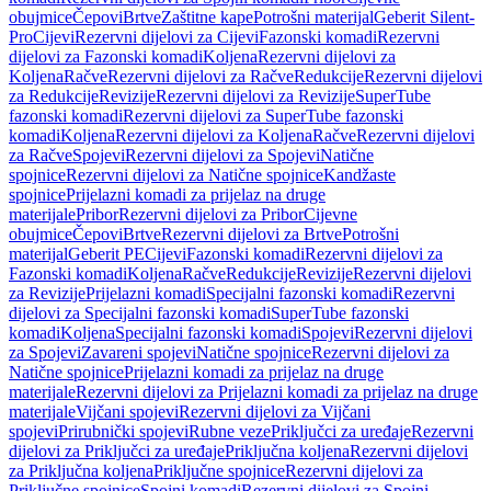
obujmice
Čepovi
Brtve
Zaštitne kape
Potrošni materijal
Geberit Silent-
Pro
Cijevi
Rezervni dijelovi za Cijevi
Fazonski komadi
Rezervni
dijelovi za Fazonski komadi
Koljena
Rezervni dijelovi za
Koljena
Račve
Rezervni dijelovi za Račve
Redukcije
Rezervni dijelovi
za Redukcije
Revizije
Rezervni dijelovi za Revizije
SuperTube
fazonski komadi
Rezervni dijelovi za SuperTube fazonski
komadi
Koljena
Rezervni dijelovi za Koljena
Račve
Rezervni dijelovi
za Račve
Spojevi
Rezervni dijelovi za Spojevi
Natične
spojnice
Rezervni dijelovi za Natične spojnice
Kandžaste
spojnice
Prijelazni komadi za prijelaz na druge
materijale
Pribor
Rezervni dijelovi za Pribor
Cijevne
obujmice
Čepovi
Brtve
Rezervni dijelovi za Brtve
Potrošni
materijal
Geberit PE
Cijevi
Fazonski komadi
Rezervni dijelovi za
Fazonski komadi
Koljena
Račve
Redukcije
Revizije
Rezervni dijelovi
za Revizije
Prijelazni komadi
Specijalni fazonski komadi
Rezervni
dijelovi za Specijalni fazonski komadi
SuperTube fazonski
komadi
Koljena
Specijalni fazonski komadi
Spojevi
Rezervni dijelovi
za Spojevi
Zavareni spojevi
Natične spojnice
Rezervni dijelovi za
Natične spojnice
Prijelazni komadi za prijelaz na druge
materijale
Rezervni dijelovi za Prijelazni komadi za prijelaz na druge
materijale
Vijčani spojevi
Rezervni dijelovi za Vijčani
spojevi
Prirubnički spojevi
Rubne veze
Priključci za uređaje
Rezervni
dijelovi za Priključci za uređaje
Priključna koljena
Rezervni dijelovi
za Priključna koljena
Priključne spojnice
Rezervni dijelovi za
Priključne spojnice
Spojni komadi
Rezervni dijelovi za Spojni