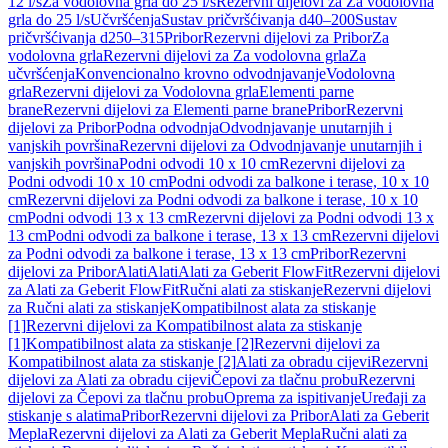
12 l/s
Za vodolovna grla do 25 l/s
Rezervni dijelovi za Za vodolovna
grla do 25 l/s
Učvršćenja
Sustav pričvršćivanja d40–200
Sustav
pričvršćivanja d250–315
Pribor
Rezervni dijelovi za Pribor
Za
vodolovna grla
Rezervni dijelovi za Za vodolovna grla
Za
učvršćenja
Konvencionalno krovno odvodnjavanje
Vodolovna
grla
Rezervni dijelovi za Vodolovna grla
Elementi parne
brane
Rezervni dijelovi za Elementi parne brane
Pribor
Rezervni
dijelovi za Pribor
Podna odvodnja
Odvodnjavanje unutarnjih i
vanjskih površina
Rezervni dijelovi za Odvodnjavanje unutarnjih i
vanjskih površina
Podni odvodi 10 x 10 cm
Rezervni dijelovi za
Podni odvodi 10 x 10 cm
Podni odvodi za balkone i terase, 10 x 10
cm
Rezervni dijelovi za Podni odvodi za balkone i terase, 10 x 10
cm
Podni odvodi 13 x 13 cm
Rezervni dijelovi za Podni odvodi 13 x
13 cm
Podni odvodi za balkone i terase, 13 x 13 cm
Rezervni dijelovi
za Podni odvodi za balkone i terase, 13 x 13 cm
Pribor
Rezervni
dijelovi za Pribor
Alati
Alati
Alati za Geberit FlowFit
Rezervni dijelovi
za Alati za Geberit FlowFit
Ručni alati za stiskanje
Rezervni dijelovi
za Ručni alati za stiskanje
Kompatibilnost alata za stiskanje
[1]
Rezervni dijelovi za Kompatibilnost alata za stiskanje
[1]
Kompatibilnost alata za stiskanje [2]
Rezervni dijelovi za
Kompatibilnost alata za stiskanje [2]
Alati za obradu cijevi
Rezervni
dijelovi za Alati za obradu cijevi
Čepovi za tlačnu probu
Rezervni
dijelovi za Čepovi za tlačnu probu
Oprema za ispitivanje
Uređaji za
stiskanje s alatima
Pribor
Rezervni dijelovi za Pribor
Alati za Geberit
Mepla
Rezervni dijelovi za Alati za Geberit Mepla
Ručni alati za