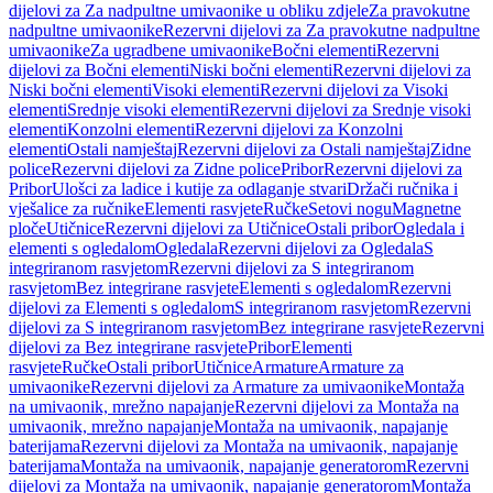
dijelovi za Za nadpultne umivaonike u obliku zdjele
Za pravokutne
nadpultne umivaonike
Rezervni dijelovi za Za pravokutne nadpultne
umivaonike
Za ugradbene umivaonike
Bočni elementi
Rezervni
dijelovi za Bočni elementi
Niski bočni elementi
Rezervni dijelovi za
Niski bočni elementi
Visoki elementi
Rezervni dijelovi za Visoki
elementi
Srednje visoki elementi
Rezervni dijelovi za Srednje visoki
elementi
Konzolni elementi
Rezervni dijelovi za Konzolni
elementi
Ostali namještaj
Rezervni dijelovi za Ostali namještaj
Zidne
police
Rezervni dijelovi za Zidne police
Pribor
Rezervni dijelovi za
Pribor
Ulošci za ladice i kutije za odlaganje stvari
Držači ručnika i
vješalice za ručnike
Elementi rasvjete
Ručke
Setovi nogu
Magnetne
ploče
Utičnice
Rezervni dijelovi za Utičnice
Ostali pribor
Ogledala i
elementi s ogledalom
Ogledala
Rezervni dijelovi za Ogledala
S
integriranom rasvjetom
Rezervni dijelovi za S integriranom
rasvjetom
Bez integrirane rasvjete
Elementi s ogledalom
Rezervni
dijelovi za Elementi s ogledalom
S integriranom rasvjetom
Rezervni
dijelovi za S integriranom rasvjetom
Bez integrirane rasvjete
Rezervni
dijelovi za Bez integrirane rasvjete
Pribor
Elementi
rasvjete
Ručke
Ostali pribor
Utičnice
Armature
Armature za
umivaonike
Rezervni dijelovi za Armature za umivaonike
Montaža
na umivaonik, mrežno napajanje
Rezervni dijelovi za Montaža na
umivaonik, mrežno napajanje
Montaža na umivaonik, napajanje
baterijama
Rezervni dijelovi za Montaža na umivaonik, napajanje
baterijama
Montaža na umivaonik, napajanje generatorom
Rezervni
dijelovi za Montaža na umivaonik, napajanje generatorom
Montaža