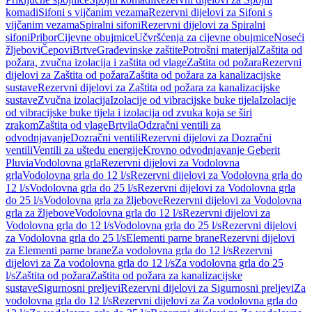
komadi
Sifoni s vijčanim vezama
Rezervni dijelovi za Sifoni s
vijčanim vezama
Spiralni sifoni
Rezervni dijelovi za Spiralni
sifoni
Pribor
Cijevne obujmice
Učvršćenja za cijevne obujmice
Noseći
žljebovi
Čepovi
Brtve
Građevinske zaštite
Potrošni materijal
Zaštita od
požara, zvučna izolacija i zaštita od vlage
Zaštita od požara
Rezervni
dijelovi za Zaštita od požara
Zaštita od požara za kanalizacijske
sustave
Rezervni dijelovi za Zaštita od požara za kanalizacijske
sustave
Zvučna izolacija
Izolacije od vibracijske buke tijela
Izolacije
od vibracijske buke tijela i izolacija od zvuka koja se širi
zrakom
Zaštita od vlage
Brtvila
Odzračni ventili za
odvodnjavanje
Dozračni ventili
Rezervni dijelovi za Dozračni
ventili
Ventili za uštedu energije
Krovno odvodnjavanje Geberit
Pluvia
Vodolovna grla
Rezervni dijelovi za Vodolovna
grla
Vodolovna grla do 12 l/s
Rezervni dijelovi za Vodolovna grla do
12 l/s
Vodolovna grla do 25 l/s
Rezervni dijelovi za Vodolovna grla
do 25 l/s
Vodolovna grla za žljebove
Rezervni dijelovi za Vodolovna
grla za žljebove
Vodolovna grla do 12 l/s
Rezervni dijelovi za
Vodolovna grla do 12 l/s
Vodolovna grla do 25 l/s
Rezervni dijelovi
za Vodolovna grla do 25 l/s
Elementi parne brane
Rezervni dijelovi
za Elementi parne brane
Za vodolovna grla do 12 l/s
Rezervni
dijelovi za Za vodolovna grla do 12 l/s
Za vodolovna grla do 25
l/s
Zaštita od požara
Zaštita od požara za kanalizacijske
sustave
Sigurnosni preljevi
Rezervni dijelovi za Sigurnosni preljevi
Za
vodolovna grla do 12 l/s
Rezervni dijelovi za Za vodolovna grla do