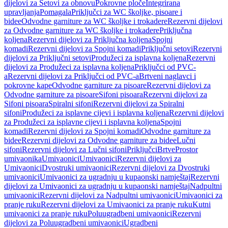
dijelovi za Setovi za obnovu
Pokrovne ploče
Integrirana
upravljanja
Pomagala
Priključci za WC školjke, pisoare i
bidee
Odvodne garniture za WC školjke i trokadere
Rezervni dijelovi
za Odvodne garniture za WC školjke i trokadere
Priključna
koljena
Rezervni dijelovi za Priključna koljena
Spojni
komadi
Rezervni dijelovi za Spojni komadi
Priključni setovi
Rezervni
dijelovi za Priključni setovi
Produžeci za isplavna koljena
Rezervni
dijelovi za Produžeci za isplavna koljena
Priključci od PVC-
a
Rezervni dijelovi za Priključci od PVC-a
Brtveni naglavci i
pokrovne kape
Odvodne garniture za pisoare
Rezervni dijelovi za
Odvodne garniture za pisoare
Sifoni pisoara
Rezervni dijelovi za
Sifoni pisoara
Spiralni sifoni
Rezervni dijelovi za Spiralni
sifoni
Produžeci za isplavne cijevi i isplavna koljena
Rezervni dijelovi
za Produžeci za isplavne cijevi i isplavna koljena
Spojni
komadi
Rezervni dijelovi za Spojni komadi
Odvodne garniture za
bidee
Rezervni dijelovi za Odvodne garniture za bidee
Lučni
sifoni
Rezervni dijelovi za Lučni sifoni
Priključci
Brtve
Prostor
umivaonika
Umivaonici
Umivaonici
Rezervni dijelovi za
Umivaonici
Dvostruki umivaonici
Rezervni dijelovi za Dvostruki
umivaonici
Umivaonici za ugradnju u kupaonski namještaj
Rezervni
dijelovi za Umivaonici za ugradnju u kupaonski namještaj
Nadpultni
umivaonici
Rezervni dijelovi za Nadpultni umivaonici
Umivaonici za
pranje ruku
Rezervni dijelovi za Umivaonici za pranje ruku
Kutni
umivaonici za pranje ruku
Poluugradbeni umivaonici
Rezervni
dijelovi za Poluugradbeni umivaonici
Ugradbeni