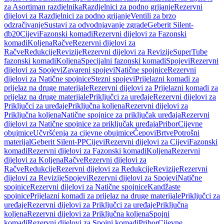
za Asortiman razdjelnika
Razdjelnici za podno grijanje
Rezervni
dijelovi za Razdjelnici za podno grijanje
Ventili za brzo
odzračivanje
Sustavi za odvodnjavanje zgrade
Geberit Silent-
db20
Cijevi
Fazonski komadi
Rezervni dijelovi za Fazonski
komadi
Koljena
Račve
Rezervni dijelovi za
Račve
Redukcije
Revizije
Rezervni dijelovi za Revizije
SuperTube
fazonski komadi
Koljena
Specijalni fazonski komadi
Spojevi
Rezervni
dijelovi za Spojevi
Zavareni spojevi
Natične spojnice
Rezervni
dijelovi za Natične spojnice
Stezni spojevi
Prijelazni komadi za
prijelaz na druge materijale
Rezervni dijelovi za Prijelazni komadi za
prijelaz na druge materijale
Priključci za uređaje
Rezervni dijelovi za
Priključci za uređaje
Priključna koljena
Rezervni dijelovi za
Priključna koljena
Natične spojnice za priključak uređaja
Rezervni
dijelovi za Natične spojnice za priključak uređaja
Pribor
Cijevne
obujmice
Učvršćenja za cijevne obujmice
Čepovi
Brtve
Potrošni
materijal
Geberit Silent-PP
Cijevi
Rezervni dijelovi za Cijevi
Fazonski
komadi
Rezervni dijelovi za Fazonski komadi
Koljena
Rezervni
dijelovi za Koljena
Račve
Rezervni dijelovi za
Račve
Redukcije
Rezervni dijelovi za Redukcije
Revizije
Rezervni
dijelovi za Revizije
Spojevi
Rezervni dijelovi za Spojevi
Natične
spojnice
Rezervni dijelovi za Natične spojnice
Kandžaste
spojnice
Prijelazni komadi za prijelaz na druge materijale
Priključci za
uređaje
Rezervni dijelovi za Priključci za uređaje
Priključna
koljena
Rezervni dijelovi za Priključna koljena
Spojni
komadi
Rezervni dijelovi za Spojni komadi
Pribor
Cijevne