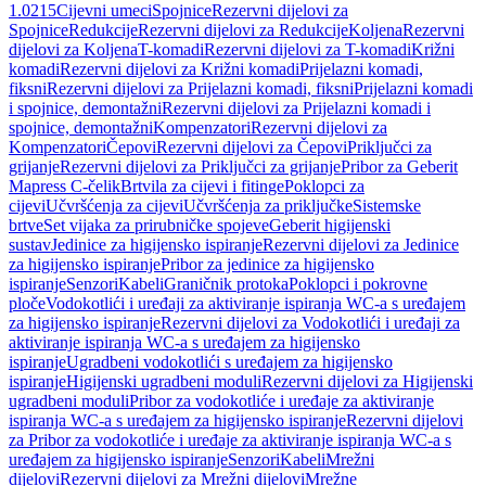
1.0215
Cijevni umeci
Spojnice
Rezervni dijelovi za
Spojnice
Redukcije
Rezervni dijelovi za Redukcije
Koljena
Rezervni
dijelovi za Koljena
T-komadi
Rezervni dijelovi za T-komadi
Križni
komadi
Rezervni dijelovi za Križni komadi
Prijelazni komadi,
fiksni
Rezervni dijelovi za Prijelazni komadi, fiksni
Prijelazni komadi
i spojnice, demontažni
Rezervni dijelovi za Prijelazni komadi i
spojnice, demontažni
Kompenzatori
Rezervni dijelovi za
Kompenzatori
Čepovi
Rezervni dijelovi za Čepovi
Priključci za
grijanje
Rezervni dijelovi za Priključci za grijanje
Pribor za Geberit
Mapress C-čelik
Brtvila za cijevi i fitinge
Poklopci za
cijevi
Učvršćenja za cijevi
Učvršćenja za priključke
Sistemske
brtve
Set vijaka za prirubničke spojeve
Geberit higijenski
sustav
Jedinice za higijensko ispiranje
Rezervni dijelovi za Jedinice
za higijensko ispiranje
Pribor za jedinice za higijensko
ispiranje
Senzori
Kabeli
Graničnik protoka
Poklopci i pokrovne
ploče
Vodokotlići i uređaji za aktiviranje ispiranja WC-a s uređajem
za higijensko ispiranje
Rezervni dijelovi za Vodokotlići i uređaji za
aktiviranje ispiranja WC-a s uređajem za higijensko
ispiranje
Ugradbeni vodokotlići s uređajem za higijensko
ispiranje
Higijenski ugradbeni moduli
Rezervni dijelovi za Higijenski
ugradbeni moduli
Pribor za vodokotliće i uređaje za aktiviranje
ispiranja WC-a s uređajem za higijensko ispiranje
Rezervni dijelovi
za Pribor za vodokotliće i uređaje za aktiviranje ispiranja WC-a s
uređajem za higijensko ispiranje
Senzori
Kabeli
Mrežni
dijelovi
Rezervni dijelovi za Mrežni dijelovi
Mrežne