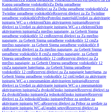
Kappa ugradbene vodokotliće
Za Delta ugradbene
vodokotliće
Rezervni dijelovi za Za Delta ugradbene vodokotliće
Za
Twinline ugradbene vodokotliće
Rezervni dijelovi za Za Twinline
ugradbene vodokotliće
Pribor
Potrošni materijali
Uređaji za aktiviranje
ispiranja WC-a s elektroničkim aktiviranjem ispiranja
Rezervni
dijelovi za Uređaji za aktiviranje ispiranja WC-a s elektroničkim
aktiviranjem ispiranja
Za mrežno napajanje, za Geberit Sigma
ugradbene vodokotliće 12 cm
Rezervni dijelovi za Za mrežno
napajanje, za Geberit Sigma ugradbene vodokotliće 12 cm
Za
mrežno napajanje, za Geberit Sigma ugradbene vodokotliće 8
cm
Rezervni dijelovi za Za mrežno napajanje, za Geberit Sigma
ugradbene vodokotliće 8 cm
Za mrežno napajanje, za Geberit
Omega ugradbene vodokotliće 12 cm
Rezervni dijelovi za Za
mrežno napajanje, za Geberit Omega ugradbene vodokotliće 12
cm
Za napajanje baterijama, za Geberit Sigma ugradbene
vodokotliće 12 cm
Rezervni dijelovi za Za napajanje baterijama, za
Geberit Sigma ugradbene vodokotliće 12 cm
Uređaji za aktiviranje
ispiranja WC-a s pneumatskim aktiviranjem ispiranja
Rezervni
dijelovi za Uređaji za aktiviranje ispiranja WC-a s pneumatskim
aktiviranjem ispiranja
Za dvokoličinsko ispiranje
Rezervni dijelovi za
Za dvokoličinsko ispiranje
Za jednokoličinsko ispiranje
Rezervni
dijelovi za Za jednokoličinsko ispiranje
Pribor za uređaje za
aktiviranje ispiranja WC-a
Rezervni dijelovi za Pribor za uređaje za
aktiviranje ispiranja WC-a
Ugradni setovi
Rezervni dijelovi za