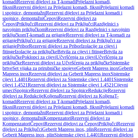
komadi
Rezervni dijelovi za T-komadi
Prijelazni komadi,
fiksni
Rezervni dijelovi za Prijelazni komadi, fiksni
Prijelazni komadi
i spojnice, demontažni
Rezervni dijelovi za Prijelazni komadi i
spojnice, demontažni
Čepovi
Rezervni dijelovi za
Čepovi
Priključci
Rezervni dijelovi za Priključci
Razdjelnici s
navojnim priključkom
Rezervni dijelovi za Razdjelnici s navojnim
priključkom
T-komadi za grijanje
Rezervni dijelovi za T-komadi za
grijanje
Priključci za grijanje
Rezervni dijelovi za Priključci za
grijanje
Pribor
Rezervni dijelovi za Pribor
Izolacije za cijevi i
fitinge
Izolacije za priključke
Brtvila za cijevi i fitinge
Brtvila za
priključke
Poklopci za cijevi
Učvršćenja za cijevi
Učvršćenja za
priključke
Rezervni dijelovi za Učvršćenja za priključke
Sistemske
brtve
Set vijaka za prirubničke spojeve
Geberit Mapress inox
Geberit
Mapress inox
Rezervni dijelovi za Geberit Mapress inox
Sistemske
cijevi 1.4401
Rezervni dijelovi za Sistemske cijevi 1.4401
Sistemske
cijevi 1.4521
Rezervni dijelovi za Sistemske cijevi 1.4521
Cijevni
umeci
Spojnice
Rezervni dijelovi za Spojnice
Redukcije
Rezervni
dijelovi za Redukcije
Koljena
Rezervni dijelovi za Koljena
T-
komadi
Rezervni dijelovi za T-komadi
Prijelazni komadi,
fiksni
Rezervni dijelovi za Prijelazni komadi, fiksni
Prijelazni komadi
i spojnice, demontažni
Rezervni dijelovi za Prijelazni komadi i
spojnice, demontažni
Kompenzatori
Rezervni dijelovi za
Kompenzatori
Čepovi
Rezervni dijelovi za Čepovi
Priključci
Rezervni
dijelovi za Priključci
Geberit Mapress inox, plin
Rezervni dijelovi za
Geberit Mapress inox, plin
Sistemske cijevi 1.4401
Rezervni dijelovi