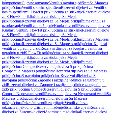
komponente
Cijevne armature
Ventili s ravnim sjedištem
Sa Mapress
priključcima
Ventili s kosim sjedištem
Rezervni dijelovi za Ventili s
kosim sjedištem
S FlowFit priključcima za stiskanje
Rezervni dijelovi
za S FlowFit priključcima za stiskanje
Sa Mepla
priključcima
Rezervni dijelovi za Sa Mepla priključcima
Ventili za
uzorkovanje
Ventili za pražnjenje
Kuglasti ventili
Rezervni dijelovi za
Kuglasti ventili
S FlowFit priključcima za stiskanje
Rezervni dijelovi
za S FlowFit priključcima za stiskanje
Sa Mepla
priključcima
Rezervni dijelovi za Sa Mepla priključcima
Sa Mapress
priključcima
Rezervni dijelovi za Sa Mapress priključcima
Kuglasti
ventili za ugradnju u zid
Rezervni dijelovi za Kuglasti ventili za
ugradnju u zid
S FlowFit priključcima za stiskanje
Rezervni dijelovi
za S FlowFit priključcima za stiskanje
Sa Mepla
priključcima
Rezervni dijelovi za Sa Mepla priključcima
S
priključcima Compact
Rezervni dijelovi za S priključcima
Compact
Sa Mapress priključcima
Rezervni dijelovi za Sa Mapress
priključcima
S navojnim priključcima
Rezervni dijelovi za S
navojnim priključcima
Zaporne i razdjelne jedinice za ugradnju u
zid
Rezervni dijelovi za Zaporne i razdjelne jedinice za ugradnju u
zid
S priključcima Compact
Rezervni dijelovi za S priključcima
Compact
Nepovratni ventili
Rezervni dijelovi za Nepovratni ventili
Sa
Mapress priključcima
Rezervni dijelovi za Sa Mapress
priključcima
Odzračni ventili za grijanje
Ventili za brzo
odzračivanje
Podno grijanje ili hlađenje
Sistemske cijevi
Rezervni
dijelovi za Sistemske cijevi
Asortiman razdjelnika
Rezervni dijelovi