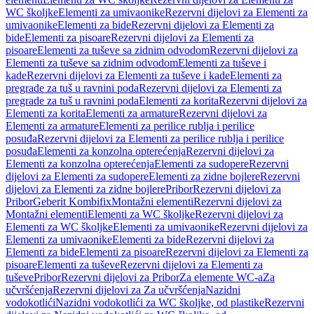
WC školjke
Elementi za umivaonike
Rezervni dijelovi za Elementi za
umivaonike
Elementi za bide
Rezervni dijelovi za Elementi za
bide
Elementi za pisoare
Rezervni dijelovi za Elementi za
pisoare
Elementi za tuševe sa zidnim odvodom
Rezervni dijelovi za
Elementi za tuševe sa zidnim odvodom
Elementi za tuševe i
kade
Rezervni dijelovi za Elementi za tuševe i kade
Elementi za
pregrade za tuš u ravnini poda
Rezervni dijelovi za Elementi za
pregrade za tuš u ravnini poda
Elementi za korita
Rezervni dijelovi za
Elementi za korita
Elementi za armature
Rezervni dijelovi za
Elementi za armature
Elementi za perilice rublja i perilice
posuđa
Rezervni dijelovi za Elementi za perilice rublja i perilice
posuđa
Elementi za konzolna opterećenja
Rezervni dijelovi za
Elementi za konzolna opterećenja
Elementi za sudopere
Rezervni
dijelovi za Elementi za sudopere
Elementi za zidne bojlere
Rezervni
dijelovi za Elementi za zidne bojlere
Pribor
Rezervni dijelovi za
Pribor
Geberit Kombifix
Montažni elementi
Rezervni dijelovi za
Montažni elementi
Elementi za WC školjke
Rezervni dijelovi za
Elementi za WC školjke
Elementi za umivaonike
Rezervni dijelovi za
Elementi za umivaonike
Elementi za bide
Rezervni dijelovi za
Elementi za bide
Elementi za pisoare
Rezervni dijelovi za Elementi za
pisoare
Elementi za tuševe
Rezervni dijelovi za Elementi za
tuševe
Pribor
Rezervni dijelovi za Pribor
Za elemente WC-a
Za
učvršćenja
Rezervni dijelovi za Za učvršćenja
Nazidni
vodokotlići
Nazidni vodokotlići za WC školjke, od plastike
Rezervni