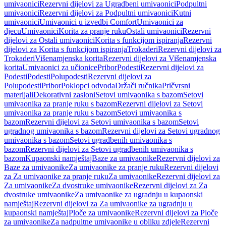
umivaonici
Rezervni dijelovi za Ugradbeni umivaonici
Podpultni
umivaonici
Rezervni dijelovi za Podpultni umivaonici
Kutni
umivaonici
Umivaonici u izvedbi Comfort
Umivaonici za
djecu
Umivaonici
Korita za pranje ruku
Ostali umivaonici
Rezervni
dijelovi za Ostali umivaonici
Korita s funkcijom ispiranja
Rezervni
dijelovi za Korita s funkcijom ispiranja
Trokaderi
Rezervni dijelovi za
Trokaderi
Višenamjenska korita
Rezervni dijelovi za Višenamjenska
korita
Umivaonici za učionice
Pribor
Podesti
Rezervni dijelovi za
Podesti
Podesti
Polupodesti
Rezervni dijelovi za
Polupodesti
Pribor
Poklopci odvoda
Držači ručnika
Pričvrsni
materijali
Dekorativni zasloni
Setovi umivaonika s bazom
Setovi
umivaonika za pranje ruku s bazom
Rezervni dijelovi za Setovi
umivaonika za pranje ruku s bazom
Setovi umivaonika s
bazom
Rezervni dijelovi za Setovi umivaonika s bazom
Setovi
ugradnog umivaonika s bazom
Rezervni dijelovi za Setovi ugradnog
umivaonika s bazom
Setovi ugradbenih umivaonika s
bazom
Rezervni dijelovi za Setovi ugradbenih umivaonika s
bazom
Kupaonski namještaj
Baze za umivaonike
Rezervni dijelovi za
Baze za umivaonike
Za umivaonike za pranje ruku
Rezervni dijelovi
za Za umivaonike za pranje ruku
Za umivaonike
Rezervni dijelovi za
Za umivaonike
Za dvostruke umivaonike
Rezervni dijelovi za Za
dvostruke umivaonike
Za umivaonike za ugradnju u kupaonski
namještaj
Rezervni dijelovi za Za umivaonike za ugradnju u
kupaonski namještaj
Ploče za umivaonike
Rezervni dijelovi za Ploče
za umivaonike
Za nadpultne umivaonike u obliku zdjele
Rezervni