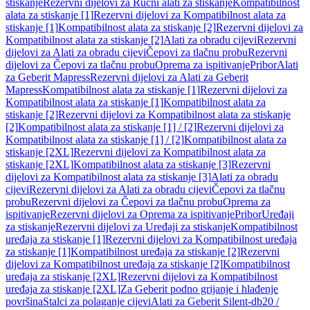
stiskanje
Rezervni dijelovi za Ručni alati za stiskanje
Kompatibilnost
alata za stiskanje [1]
Rezervni dijelovi za Kompatibilnost alata za
stiskanje [1]
Kompatibilnost alata za stiskanje [2]
Rezervni dijelovi za
Kompatibilnost alata za stiskanje [2]
Alati za obradu cijevi
Rezervni
dijelovi za Alati za obradu cijevi
Čepovi za tlačnu probu
Rezervni
dijelovi za Čepovi za tlačnu probu
Oprema za ispitivanje
Pribor
Alati
za Geberit Mapress
Rezervni dijelovi za Alati za Geberit
Mapress
Kompatibilnost alata za stiskanje [1]
Rezervni dijelovi za
Kompatibilnost alata za stiskanje [1]
Kompatibilnost alata za
stiskanje [2]
Rezervni dijelovi za Kompatibilnost alata za stiskanje
[2]
Kompatibilnost alata za stiskanje [1] / [2]
Rezervni dijelovi za
Kompatibilnost alata za stiskanje [1] / [2]
Kompatibilnost alata za
stiskanje [2XL]
Rezervni dijelovi za Kompatibilnost alata za
stiskanje [2XL]
Kompatibilnost alata za stiskanje [3]
Rezervni
dijelovi za Kompatibilnost alata za stiskanje [3]
Alati za obradu
cijevi
Rezervni dijelovi za Alati za obradu cijevi
Čepovi za tlačnu
probu
Rezervni dijelovi za Čepovi za tlačnu probu
Oprema za
ispitivanje
Rezervni dijelovi za Oprema za ispitivanje
Pribor
Uređaji
za stiskanje
Rezervni dijelovi za Uređaji za stiskanje
Kompatibilnost
uređaja za stiskanje [1]
Rezervni dijelovi za Kompatibilnost uređaja
za stiskanje [1]
Kompatibilnost uređaja za stiskanje [2]
Rezervni
dijelovi za Kompatibilnost uređaja za stiskanje [2]
Kompatibilnost
uređaja za stiskanje [2XL]
Rezervni dijelovi za Kompatibilnost
uređaja za stiskanje [2XL]
Za Geberit podno grijanje i hlađenje
površina
Stalci za polaganje cijevi
Alati za Geberit Silent-db20 /