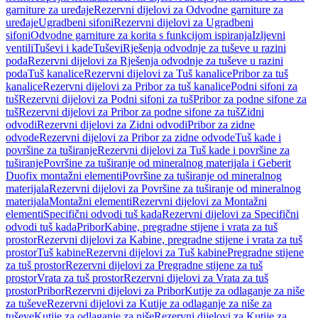
garniture za uređaje
Rezervni dijelovi za Odvodne garniture za
uređaje
Ugradbeni sifoni
Rezervni dijelovi za Ugradbeni
sifoni
Odvodne garniture za korita s funkcijom ispiranja
Izljevni
ventili
Tuševi i kade
Tuševi
Rješenja odvodnje za tuševe u razini
poda
Rezervni dijelovi za Rješenja odvodnje za tuševe u razini
poda
Tuš kanalice
Rezervni dijelovi za Tuš kanalice
Pribor za tuš
kanalice
Rezervni dijelovi za Pribor za tuš kanalice
Podni sifoni za
tuš
Rezervni dijelovi za Podni sifoni za tuš
Pribor za podne sifone za
tuš
Rezervni dijelovi za Pribor za podne sifone za tuš
Zidni
odvodi
Rezervni dijelovi za Zidni odvodi
Pribor za zidne
odvode
Rezervni dijelovi za Pribor za zidne odvode
Tuš kade i
površine za tuširanje
Rezervni dijelovi za Tuš kade i površine za
tuširanje
Površine za tuširanje od mineralnog materijala i Geberit
Duofix montažni elementi
Površine za tuširanje od mineralnog
materijala
Rezervni dijelovi za Površine za tuširanje od mineralnog
materijala
Montažni elementi
Rezervni dijelovi za Montažni
elementi
Specifični odvodi tuš kada
Rezervni dijelovi za Specifični
odvodi tuš kada
Pribor
Kabine, pregradne stijene i vrata za tuš
prostor
Rezervni dijelovi za Kabine, pregradne stijene i vrata za tuš
prostor
Tuš kabine
Rezervni dijelovi za Tuš kabine
Pregradne stijene
za tuš prostor
Rezervni dijelovi za Pregradne stijene za tuš
prostor
Vrata za tuš prostor
Rezervni dijelovi za Vrata za tuš
prostor
Pribor
Rezervni dijelovi za Pribor
Kutije za odlaganje za niše
za tuševe
Rezervni dijelovi za Kutije za odlaganje za niše za
tuševe
Kutije za odlaganje za niše
Rezervni dijelovi za Kutije za