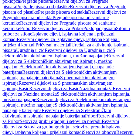
poklopca
Pregrade pisoara
Rezervni dijelovi za Pregrade
pisoara
Pregrade pisoara od plastike
Rezervni dijelovi za Pregrade
pisoara od plastike
Pregrade pisoara od stakla
Rezervni dijelovi za
Pregrade pisoara od stakla
Pregrade pisoara od sanitarne
keramike
Rezervni dijelovi za Pregrade pisoara od sanitarne
keramike
Pribor
Rezervni dijelovi za Pribor
Poklopac pisoara
Sifoni i
pribor za sifone
Isplavne cijevi, isplavna koljena i prijelazni
komadi
Rezervni dijelovi za Isplavne cijevi, isplavna koljena i
prijelazni komadi
Pričvrsni materijali
Uređaji za aktiviranje ispiranja
pisoara
Ugradnja u zid
Rezervni dijelovi za Ugradnja u zid
S
elektroničkim aktiviranjem ispiranja, mrežno napajanje
Rezervni
dijelovi za S elektroničkim aktiviranjem ispiranja, mrežno
napajanje
S elektroničkim aktiviranjem ispiranja, napajanje
baterijama
Rezervni dijelovi za S elektroničkim aktiviranjem
ispiranja, napajanje baterijama
S pneumatskim aktiviranjem
ispiranja
Rezervni dijelovi za S pneumatskim aktiviranjem
ispiranja
Basic
Rezervni dijelovi za Basic
Nazidna montaža
Rezervni
dijelovi za Nazidna montaža
S elektroničkim aktiviranjem ispiranja,
mrežno napajanje
Rezervni dijelovi za S elektroničkim aktiviranjem
ispiranja, mrežno napajanje
S elektroničkim aktiviranjem ispiranja,
napajanje baterijama
Rezervni dijelovi za S elektroničkim
aktiviranjem ispiranja, napajanje baterijama
Pribor
Rezervni dijelovi
za Pribor
Setovi za grubu gradnju i setovi za preradu
Rezervni
dijelovi za Setovi za grubu gradnju i setovi za preradu
Isplavne
cijevi, isplavna koljena i prijelazni komadi
Setovi za obnovu
Rezervni