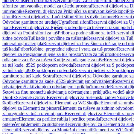
model za uštedu prostora
Rezervni dijelovi za Lučni sifoni, model za u
sifoni za umivaonike, model za uštedu prostora
Rezervni dijelovi za D
umivaonike
Rezervni dijelovi za Priključci za umivaonike
Poklopci
Prik
sifoni
Rezervni dijelovi za Lučni sifoni
Sifoni s dvije komore
Rezervni d
Odvodne garniture za uređaje
Ugradbeni sifoni
Rezervni dijelovi za Ug
poda
Rezervni dijelovi za Rješenja odvodnje za tuševe u razini poda
Tu
dijelovi za Podni sifoni za tuš
Pribor za podne sifone za tuš
Rezervni di
zidne odvode
Tuš kade i površine za tuširanje
Rezervni dijelovi za Tuš 
mineralnog materijala
Rezervni dijelovi za Površine za tuširanje od mi
tuš kada
Pribor
Kabine, pregradne stijene i vrata za tuš prostor
Rezervni 
dijelovi za Pregradne stijene za tuš prostor
Vrata za tuš prostor
Rezervni
odlaganje za niše za tuševe
Kutije za odlaganje za niše
Rezervni dijelov
za tuš kade, d52
S poklopcem odvoda
Rezervni dijelovi za S poklopc
za tuš kade, d90
S poklopcem odvoda
Rezervni dijelovi za S poklopc
garniture za tuš kade Sestra
Rezervni dijelovi za Odvodne garniture za
Odvodne garniture za kade, d52
S aktiviranjem odvrtanjem
Rezervni di
odvrtanjem
S aktiviranjem odvrtanjem i priključkom vode
Rezervni dij
Setovi za finu montažu aktiviranja odvrtanjem i priključka vode
S akti
Duofix
Sistemski zidovi
Rezervni dijelovi za Sistemski zidovi
Nosive k
školjke
Rezervni dijelovi za Elementi za WC školjke
Elementi za umiv
dijelovi za Elementi za pisoare
Elementi za tuševe sa zidnim odvodom
za pregrade za tuš u ravnini poda
Rezervni dijelovi za Elementi za pre
armature
Elementi za perilice rublja i perilice posuđa
Rezervni dijelovi 
opterećenja
Elementi za sudopere
Rezervni dijelovi za Elementi za sud
elementi
Rezervni dijelovi za Montažni elementi
Elementi za WC školj