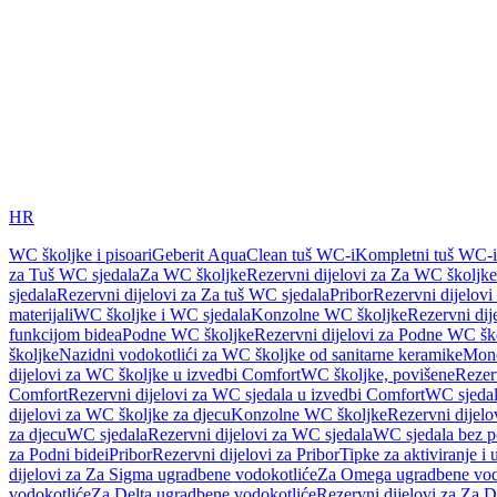
HR
WC školjke i pisoari
Geberit AquaClean tuš WC-i
Kompletni tuš WC-i
za Tuš WC sjedala
Za WC školjke
Rezervni dijelovi za Za WC školjke
sjedala
Rezervni dijelovi za Za tuš WC sjedala
Pribor
Rezervni dijelovi
materijali
WC školjke i WC sjedala
Konzolne WC školjke
Rezervni di
funkcijom bidea
Podne WC školjke
Rezervni dijelovi za Podne WC šk
školjke
Nazidni vodokotlići za WC školjke od sanitarne keramike
Mon
dijelovi za WC školjke u izvedbi Comfort
WC školjke, povišene
Rezer
Comfort
Rezervni dijelovi za WC sjedala u izvedbi Comfort
WC sjeda
dijelovi za WC školjke za djecu
Konzolne WC školjke
Rezervni dijel
za djecu
WC sjedala
Rezervni dijelovi za WC sjedala
WC sjedala bez p
za Podni bidei
Pribor
Rezervni dijelovi za Pribor
Tipke za aktiviranje i 
dijelovi za Za Sigma ugradbene vodokotliće
Za Omega ugradbene vod
vodokotliće
Za Delta ugradbene vodokotliće
Rezervni dijelovi za Za 