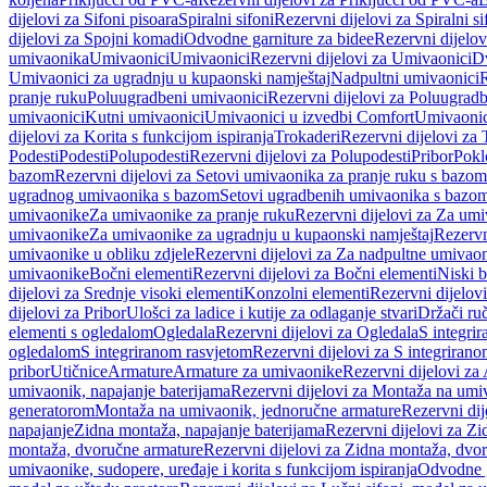
dijelovi za Sifoni pisoara
Spiralni sifoni
Rezervni dijelovi za Spiralni si
dijelovi za Spojni komadi
Odvodne garniture za bidee
Rezervni dijelov
umivaonika
Umivaonici
Umivaonici
Rezervni dijelovi za Umivaonici
Dv
Umivaonici za ugradnju u kupaonski namještaj
Nadpultni umivaonici
R
pranje ruku
Poluugradbeni umivaonici
Rezervni dijelovi za Poluugrad
umivaonici
Kutni umivaonici
Umivaonici u izvedbi Comfort
Umivaonic
dijelovi za Korita s funkcijom ispiranja
Trokaderi
Rezervni dijelovi za 
Podesti
Podesti
Polupodesti
Rezervni dijelovi za Polupodesti
Pribor
Pokl
bazom
Rezervni dijelovi za Setovi umivaonika za pranje ruku s bazom
ugradnog umivaonika s bazom
Setovi ugradbenih umivaonika s bazo
umivaonike
Za umivaonike za pranje ruku
Rezervni dijelovi za Za umi
umivaonike
Za umivaonike za ugradnju u kupaonski namještaj
Rezervn
umivaonike u obliku zdjele
Rezervni dijelovi za Za nadpultne umivaon
umivaonike
Bočni elementi
Rezervni dijelovi za Bočni elementi
Niski b
dijelovi za Srednje visoki elementi
Konzolni elementi
Rezervni dijelov
dijelovi za Pribor
Ulošci za ladice i kutije za odlaganje stvari
Držači ruč
elementi s ogledalom
Ogledala
Rezervni dijelovi za Ogledala
S integri
ogledalom
S integriranom rasvjetom
Rezervni dijelovi za S integriran
pribor
Utičnice
Armature
Armature za umivaonike
Rezervni dijelovi za
umivaonik, napajanje baterijama
Rezervni dijelovi za Montaža na umiv
generatorom
Montaža na umivaonik, jednoručne armature
Rezervni di
napajanje
Zidna montaža, napajanje baterijama
Rezervni dijelovi za Zi
montaža, dvoručne armature
Rezervni dijelovi za Zidna montaža, dvo
umivaonike, sudopere, uređaje i korita s funkcijom ispiranja
Odvodne g