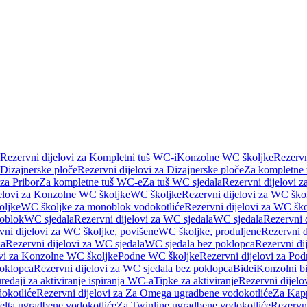
Rezervni dijelovi za Kompletni tuš WC-i
Konzolne WC školjke
Rezervn
Dizajnerske ploče
Rezervni dijelovi za Dizajnerske ploče
Za kompletne
 za Pribor
Za kompletne tuš WC-e
Za tuš WC sjedala
Rezervni dijelovi z
jelovi za Konzolne WC školjke
WC školjke
Rezervni dijelovi za WC ško
oljke
WC školjke za monoblok vodokotliće
Rezervni dijelovi za WC šk
oblok
WC sjedala
Rezervni dijelovi za WC sjedala
WC sjedala
Rezervni 
vni dijelovi za WC školjke, povišene
WC školjke, produljene
Rezervni d
la
Rezervni dijelovi za WC sjedala
WC sjedala bez poklopca
Rezervni di
ovi za Konzolne WC školjke
Podne WC školjke
Rezervni dijelovi za Po
oklopca
Rezervni dijelovi za WC sjedala bez poklopca
Bidei
Konzolni bi
uređaji za aktiviranje ispiranja WC-a
Tipke za aktiviranje
Rezervni dijelov
okotliće
Rezervni dijelovi za Za Omega ugradbene vodokotliće
Za Kapp
Delta ugradbene vodokotliće
Za Twinline ugradbene vodokotliće
Rezervni