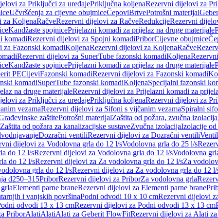
jelovi za Priključci za uređaje
Priključna koljena
Rezervni dijelovi za Pr
ice
Učvršćenja za cijevne obujmice
Čepovi
Brtve
Potrošni materijal
Geber
i za Koljena
Račve
Rezervni dijelovi za Račve
Redukcije
Rezervni dijelo
ice
Kandžaste spojnice
Prijelazni komadi za prijelaz na druge materijale
P
i komadi
Rezervni dijelovi za Spojni komadi
Pribor
Cijevne obujmice
Če
vi za Fazonski komadi
Koljena
Rezervni dijelovi za Koljena
Račve
Rezerv
omadi
Rezervni dijelovi za SuperTube fazonski komadi
Koljena
Rezervni
ice
Kandžaste spojnice
Prijelazni komadi za prijelaz na druge materijale
P
erit PE
Cijevi
Fazonski komadi
Rezervni dijelovi za Fazonski komadi
Ko
zonski komadi
SuperTube fazonski komadi
Koljena
Specijalni fazonski ko
jelaz na druge materijale
Rezervni dijelovi za Prijelazni komadi za prijel
jelovi za Priključci za uređaje
Priključna koljena
Rezervni dijelovi za Pr
jčanim vezama
Rezervni dijelovi za Sifoni s vijčanim vezama
Spiralni sif
Građevinske zaštite
Potrošni materijal
Zaštita od požara, zvučna izolacija 
 Zaštita od požara za kanalizacijske sustave
Zvučna izolacija
Izolacije od
odvodnjavanje
Dozračni ventili
Rezervni dijelovi za Dozračni ventili
Ventil
vni dijelovi za Vodolovna grla do 12 l/s
Vodolovna grla do 25 l/s
Rezerv
a do 12 l/s
Rezervni dijelovi za Vodolovna grla do 12 l/s
Vodolovna grla
la do 12 l/s
Rezervni dijelovi za Za vodolovna grla do 12 l/s
Za vodolovn
odolovna grla do 12 l/s
Rezervni dijelovi za Za vodolovna grla do 12 l/
anja d250–315
Pribor
Rezervni dijelovi za Pribor
Za vodolovna grla
Rezerv
 grla
Elementi parne brane
Rezervni dijelovi za Elementi parne brane
Pri
arnjih i vanjskih površina
Podni odvodi 10 x 10 cm
Rezervni dijelovi 
odni odvodi 13 x 13 cm
Rezervni dijelovi za Podni odvodi 13 x 13 cm
za Pribor
Alati
Alati
Alati za Geberit FlowFit
Rezervni dijelovi za Alati z