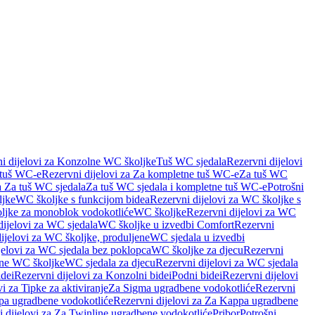
i dijelovi za Konzolne WC školjke
Tuš WC sjedala
Rezervni dijelovi
 tuš WC-e
Rezervni dijelovi za Za kompletne tuš WC-e
Za tuš WC
a Za tuš WC sjedala
Za tuš WC sjedala i kompletne tuš WC-e
Potrošni
ljke
WC školjke s funkcijom bidea
Rezervni dijelovi za WC školjke s
oljke za monoblok vodokotliće
WC školjke
Rezervni dijelovi za WC
dijelovi za WC sjedala
WC školjke u izvedbi Comfort
Rezervni
ijelovi za WC školjke, produljene
WC sjedala u izvedbi
jelovi za WC sjedala bez poklopca
WC školjke za djecu
Rezervni
dne WC školjke
WC sjedala za djecu
Rezervni dijelovi za WC sjedala
dei
Rezervni dijelovi za Konzolni bidei
Podni bidei
Rezervni dijelovi
i za Tipke za aktiviranje
Za Sigma ugradbene vodokotliće
Rezervni
a ugradbene vodokotliće
Rezervni dijelovi za Za Kappa ugradbene
 dijelovi za Za Twinline ugradbene vodokotliće
Pribor
Potrošni