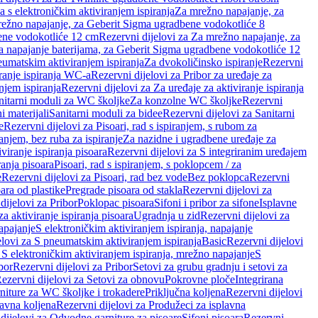
a s elektroničkim aktiviranjem ispiranja
Za mrežno napajanje, za
ežno napajanje, za Geberit Sigma ugradbene vodokotliće 8
ene vodokotliće 12 cm
Rezervni dijelovi za Za mrežno napajanje, za
Za napajanje baterijama, za Geberit Sigma ugradbene vodokotliće 12
neumatskim aktiviranjem ispiranja
Za dvokoličinsko ispiranje
Rezervni
iranje ispiranja WC-a
Rezervni dijelovi za Pribor za uređaje za
njem ispiranja
Rezervni dijelovi za Za uređaje za aktiviranje ispiranja
anitarni moduli za WC školjke
Za konzolne WC školjke
Rezervni
i materijali
Sanitarni moduli za bidee
Rezervni dijelovi za Sanitarni
e
Rezervni dijelovi za Pisoari, rad s ispiranjem, s rubom za
ranjem, bez ruba za ispiranje
Za nazidne i ugradbene uređaje za
viranje ispiranja pisoara
Rezervni dijelovi za S integriranim uređajem
ranja pisoara
Pisoari, rad s ispiranjem, s poklopcem / za
e
Rezervni dijelovi za Pisoari, rad bez vode
Bez poklopca
Rezervni
ara od plastike
Pregrade pisoara od stakla
Rezervni dijelovi za
dijelovi za Pribor
Poklopac pisoara
Sifoni i pribor za sifone
Isplavne
za aktiviranje ispiranja pisoara
Ugradnja u zid
Rezervni dijelovi za
apajanje
S elektroničkim aktiviranjem ispiranja, napajanje
elovi za S pneumatskim aktiviranjem ispiranja
Basic
Rezervni dijelovi
 S elektroničkim aktiviranjem ispiranja, mrežno napajanje
S
bor
Rezervni dijelovi za Pribor
Setovi za grubu gradnju i setovi za
ezervni dijelovi za Setovi za obnovu
Pokrovne ploče
Integrirana
niture za WC školjke i trokadere
Priključna koljena
Rezervni dijelovi
lavna koljena
Rezervni dijelovi za Produžeci za isplavna
dijelovi za Odvodne garniture za pisoare
Sifoni pisoara
Rezervni