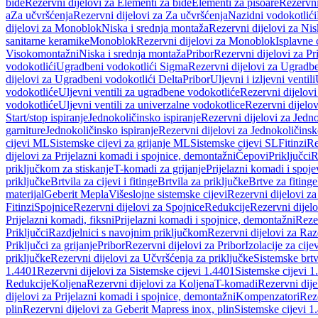
bide
Rezervni dijelovi za Elementi za bide
Elementi za pisoare
Rezervni
a
Za učvršćenja
Rezervni dijelovi za Za učvršćenja
Nazidni vodokotlići
dijelovi za Monoblok
Niska i srednja montaža
Rezervni dijelovi za Nis
sanitarne keramike
Monoblok
Rezervni dijelovi za Monoblok
Isplavne 
Visokomontažni
Niska i srednja montaža
Pribor
Rezervni dijelovi za Pr
vodokotlići
Ugradbeni vodokotlići Sigma
Rezervni dijelovi za Ugradb
dijelovi za Ugradbeni vodokotlići Delta
Pribor
Uljevni i izljevni ventili
vodokotliće
Uljevni ventili za ugradbene vodokotliće
Rezervni dijelovi
vodokotliće
Uljevni ventili za univerzalne vodokotlice
Rezervni dijelov
Start/stop ispiranje
Jednokoličinsko ispiranje
Rezervni dijelovi za Jedno
garniture
Jednokoličinsko ispiranje
Rezervni dijelovi za Jednokoličinsk
cijevi ML
Sistemske cijevi za grijanje ML
Sistemske cijevi SL
Fitinzi
Re
dijelovi za Prijelazni komadi i spojnice, demontažni
Čepovi
Priključci
R
priključkom za stiskanje
T-komadi za grijanje
Prijelazni komadi i spoje
priključke
Brtvila za cijevi i fitinge
Brtvila za priključke
Brtve za fitinge
materijal
Geberit Mepla
Višeslojne sistemske cijevi
Rezervni dijelovi za
Fitinzi
Spojnice
Rezervni dijelovi za Spojnice
Redukcije
Rezervni dijel
Prijelazni komadi, fiksni
Prijelazni komadi i spojnice, demontažni
Rezer
Priključci
Razdjelnici s navojnim priključkom
Rezervni dijelovi za Raz
Priključci za grijanje
Pribor
Rezervni dijelovi za Pribor
Izolacije za cijev
priključke
Rezervni dijelovi za Učvršćenja za priključke
Sistemske brt
1.4401
Rezervni dijelovi za Sistemske cijevi 1.4401
Sistemske cijevi 1
Redukcije
Koljena
Rezervni dijelovi za Koljena
T-komadi
Rezervni dij
dijelovi za Prijelazni komadi i spojnice, demontažni
Kompenzatori
Rez
plin
Rezervni dijelovi za Geberit Mapress inox, plin
Sistemske cijevi 1