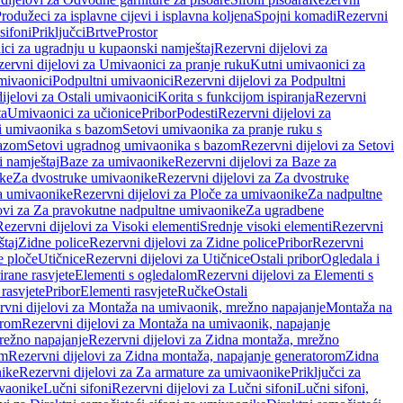
rodužeci za isplavne cijevi i isplavna koljena
Spojni komadi
Rezervni
sifoni
Priključci
Brtve
Prostor
ci za ugradnju u kupaonski namještaj
Rezervni dijelovi za
ervni dijelovi za Umivaonici za pranje ruku
Kutni umivaonici za
mivaonici
Podpultni umivaonici
Rezervni dijelovi za Podpultni
ijelovi za Ostali umivaonici
Korita s funkcijom ispiranja
Rezervni
ta
Umivaonici za učionice
Pribor
Podesti
Rezervni dijelovi za
i umivaonika s bazom
Setovi umivaonika za pranje ruku s
bazom
Setovi ugradnog umivaonika s bazom
Rezervni dijelovi za Setovi
 namještaj
Baze za umivaonike
Rezervni dijelovi za Baze za
ike
Za dvostruke umivaonike
Rezervni dijelovi za Za dvostruke
a umivaonike
Rezervni dijelovi za Ploče za umivaonike
Za nadpultne
lovi za Za pravokutne nadpultne umivaonike
Za ugradbene
Rezervni dijelovi za Visoki elementi
Srednje visoki elementi
Rezervni
štaj
Zidne police
Rezervni dijelovi za Zidne police
Pribor
Rezervni
 ploče
Utičnice
Rezervni dijelovi za Utičnice
Ostali pribor
Ogledala i
irane rasvjete
Elementi s ogledalom
Rezervni dijelovi za Elementi s
 rasvjete
Pribor
Elementi rasvjete
Ručke
Ostali
rvni dijelovi za Montaža na umivaonik, mrežno napajanje
Montaža na
orom
Rezervni dijelovi za Montaža na umivaonik, napajanje
režno napajanje
Rezervni dijelovi za Zidna montaža, mrežno
om
Rezervni dijelovi za Zidna montaža, napajanje generatorom
Zidna
nike
Rezervni dijelovi za Za armature za umivaonike
Priključci za
ivaonike
Lučni sifoni
Rezervni dijelovi za Lučni sifoni
Lučni sifoni,