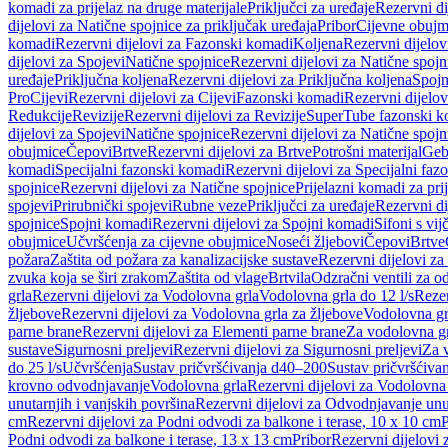
komadi za prijelaz na druge materijale
Priključci za uređaje
Rezervni di
dijelovi za Natične spojnice za priključak uređaja
Pribor
Cijevne obujm
komadi
Rezervni dijelovi za Fazonski komadi
Koljena
Rezervni dijelov
dijelovi za Spojevi
Natične spojnice
Rezervni dijelovi za Natične spojn
uređaje
Priključna koljena
Rezervni dijelovi za Priključna koljena
Spojn
Pro
Cijevi
Rezervni dijelovi za Cijevi
Fazonski komadi
Rezervni dijelo
Redukcije
Revizije
Rezervni dijelovi za Revizije
SuperTube fazonski k
dijelovi za Spojevi
Natične spojnice
Rezervni dijelovi za Natične spojn
obujmice
Čepovi
Brtve
Rezervni dijelovi za Brtve
Potrošni materijal
Geb
komadi
Specijalni fazonski komadi
Rezervni dijelovi za Specijalni fa
spojnice
Rezervni dijelovi za Natične spojnice
Prijelazni komadi za pri
spojevi
Prirubnički spojevi
Rubne veze
Priključci za uređaje
Rezervni di
spojnice
Spojni komadi
Rezervni dijelovi za Spojni komadi
Sifoni s vi
obujmice
Učvršćenja za cijevne obujmice
Noseći žljebovi
Čepovi
Brtve
požara
Zaštita od požara za kanalizacijske sustave
Rezervni dijelovi za
zvuka koja se širi zrakom
Zaštita od vlage
Brtvila
Odzračni ventili za 
grla
Rezervni dijelovi za Vodolovna grla
Vodolovna grla do 12 l/s
Rezer
žljebove
Rezervni dijelovi za Vodolovna grla za žljebove
Vodolovna grl
parne brane
Rezervni dijelovi za Elementi parne brane
Za vodolovna gr
sustave
Sigurnosni preljevi
Rezervni dijelovi za Sigurnosni preljevi
Za v
do 25 l/s
Učvršćenja
Sustav pričvršćivanja d40–200
Sustav pričvršćiv
krovno odvodnjavanje
Vodolovna grla
Rezervni dijelovi za Vodolovna
unutarnjih i vanjskih površina
Rezervni dijelovi za Odvodnjavanje unut
cm
Rezervni dijelovi za Podni odvodi za balkone i terase, 10 x 10 cm
P
Podni odvodi za balkone i terase, 13 x 13 cm
Pribor
Rezervni dijelovi 