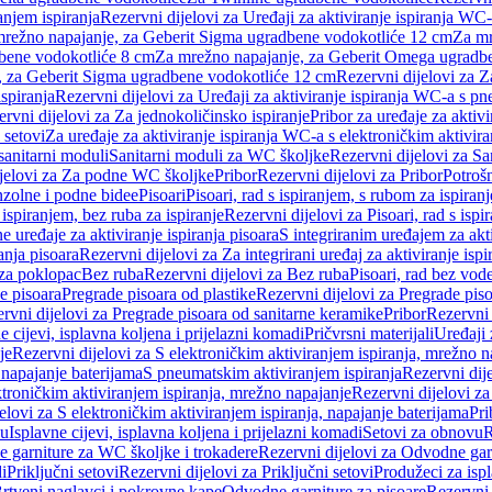
anjem ispiranja
Rezervni dijelovi za Uređaji za aktiviranje ispiranja WC-
 mrežno napajanje, za Geberit Sigma ugradbene vodokotliće 12 cm
Za mr
dbene vodokotliće 8 cm
Za mrežno napajanje, za Geberit Omega ugradb
a, za Geberit Sigma ugradbene vodokotliće 12 cm
Rezervni dijelovi za 
spiranja
Rezervni dijelovi za Uređaji za aktiviranje ispiranja WC-a s p
rvni dijelovi za Za jednokoličinsko ispiranje
Pribor za uređaje za aktiv
 setovi
Za uređaje za aktiviranje ispiranja WC-a s elektroničkim aktivira
sanitarni moduli
Sanitarni moduli za WC školjke
Rezervni dijelovi za S
jelovi za Za podne WC školjke
Pribor
Rezervni dijelovi za Pribor
Potrošn
nzolne i podne bidee
Pisoari
Pisoari, rad s ispiranjem, s rubom za ispiranj
s ispiranjem, bez ruba za ispiranje
Rezervni dijelovi za Pisoari, rad s ispi
 uređaje za aktiviranje ispiranja pisoara
S integriranim uređajem za akti
ranja pisoara
Rezervni dijelovi za Za integrirani uređaj za aktiviranje ispi
 za poklopac
Bez ruba
Rezervni dijelovi za Bez ruba
Pisoari, rad bez vod
e pisoara
Pregrade pisoara od plastike
Rezervni dijelovi za Pregrade piso
rvni dijelovi za Pregrade pisoara od sanitarne keramike
Pribor
Rezervni 
e cijevi, isplavna koljena i prijelazni komadi
Pričvrsni materijali
Uređaji 
je
Rezervni dijelovi za S elektroničkim aktiviranjem ispiranja, mrežno n
 napajanje baterijama
S pneumatskim aktiviranjem ispiranja
Rezervni dij
ktroničkim aktiviranjem ispiranja, mrežno napajanje
Rezervni dijelovi za
elovi za S elektroničkim aktiviranjem ispiranja, napajanje baterijama
Pri
du
Isplavne cijevi, isplavna koljena i prijelazni komadi
Setovi za obnovu
R
 garniture za WC školjke i trokadere
Rezervni dijelovi za Odvodne gar
i
Priključni setovi
Rezervni dijelovi za Priključni setovi
Produžeci za isp
rtveni naglavci i pokrovne kape
Odvodne garniture za pisoare
Rezervni 