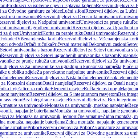
foni
Produžeci za isplavne cijevi i isplavna koljena
Rezervni dijelovi za P
i za Odvodne garniture za bidee
Lučni sifoni
Rezervni dijelovi za Lučni 
ostruki umivaonici
Rezervni dijelovi za Dvostruki umivaonici
Umivaoni
ezervni dijelovi za Nadpultni umivaonici
Umivaonici za pranje ruku
Rez
beni umivaonici
Ugradbeni umivaonici
Rezervni dijelovi za Ugradbeni u
i za djecu
Umivaonici
Korita za pranje ruku
Ostali umivaonici
Rezervni d
Trokaderi
Višenamjenska korita
Rezervni dijelovi za Višenamjenska kori
opci odvoda
Držači ručnika
Pričvrsni materijali
Dekorativni zasloni
Setov
Setovi umivaonika s bazom
Rezervni dijelovi za Setovi umivaonika s 
m
Rezervni dijelovi za Setovi ugradbenih umivaonika s bazom
Kupaonski
vaonike za pranje ruku
Za umivaonike
Rezervni dijelovi za Za umivaon
i dijelovi za Za umivaonike za ugradnju u kupaonski namještaj
Ploče z
ike u obliku zdjele
Za pravokutne nadpultne umivaonike
Rezervni dije
očni elementi
Rezervni dijelovi za Niski bočni elementi
Visoki elementi
i za Konzolni elementi
Ostali namještaj
Rezervni dijelovi za Ostali namje
nika i vješalice za ručnike
Elementi rasvjete
Ručke
Setovi nogu
Magnetne
ranom rasvjetom
Rezervni dijelovi za S integriranom rasvjetom
Bez integr
om rasvjetom
Bez integrirane rasvjete
Rezervni dijelovi za Bez integrirane
 Armature za umivaonike
Montaža na umivaonik, mrežno napajanje
Reze
aonik, napajanje baterijama
Montaža na umivaonik, napajanje generat
jelovi za Montaža na umivaonik, jednoručne armature
Zidna montaža, m
dna montaža, napajanje baterijama
Zidna montaža, napajanje generator
ručne armature
Pribor
Rezervni dijelovi za Pribor
Za armature za umivao
arniture za umivaonike
Rezervni dijelovi za Odvodne garniture za um