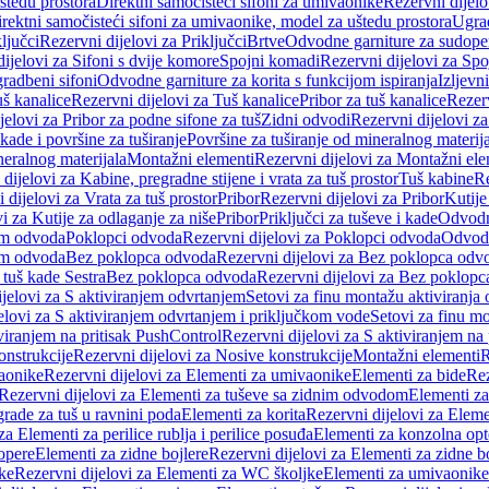
štedu prostora
Direktni samočisteći sifoni za umivaonike
Rezervni dijelo
irektni samočisteći sifoni za umivaonike, model za uštedu prostora
Ugrad
ljučci
Rezervni dijelovi za Priključci
Brtve
Odvodne garniture za sudope
ijelovi za Sifoni s dvije komore
Spojni komadi
Rezervni dijelovi za Sp
radbeni sifoni
Odvodne garniture za korita s funkcijom ispiranja
Izljevni
š kanalice
Rezervni dijelovi za Tuš kanalice
Pribor za tuš kanalice
Rezerv
jelovi za Pribor za podne sifone za tuš
Zidni odvodi
Rezervni dijelovi z
kade i površine za tuširanje
Površine za tuširanje od mineralnog materij
neralnog materijala
Montažni elementi
Rezervni dijelovi za Montažni ele
dijelovi za Kabine, pregradne stijene i vrata za tuš prostor
Tuš kabine
Re
 dijelovi za Vrata za tuš prostor
Pribor
Rezervni dijelovi za Pribor
Kutije
i za Kutije za odlaganje za niše
Pribor
Priključci za tuševe i kade
Odvodne
em odvoda
Poklopci odvoda
Rezervni dijelovi za Poklopci odvoda
Odvodn
em odvoda
Bez poklopca odvoda
Rezervni dijelovi za Bez poklopca odv
 tuš kade Sestra
Bez poklopca odvoda
Rezervni dijelovi za Bez poklop
jelovi za S aktiviranjem odvrtanjem
Setovi za finu montažu aktiviranja
elovi za S aktiviranjem odvrtanjem i priključkom vode
Setovi za finu mo
viranjem na pritisak PushControl
Rezervni dijelovi za S aktiviranjem na
onstrukcije
Rezervni dijelovi za Nosive konstrukcije
Montažni elementi
R
aonike
Rezervni dijelovi za Elementi za umivaonike
Elementi za bide
Rez
Rezervni dijelovi za Elementi za tuševe sa zidnim odvodom
Elementi za
grade za tuš u ravnini poda
Elementi za korita
Rezervni dijelovi za Eleme
za Elementi za perilice rublja i perilice posuđa
Elementi za konzolna opt
opere
Elementi za zidne bojlere
Rezervni dijelovi za Elementi za zidne b
ke
Rezervni dijelovi za Elementi za WC školjke
Elementi za umivaonike