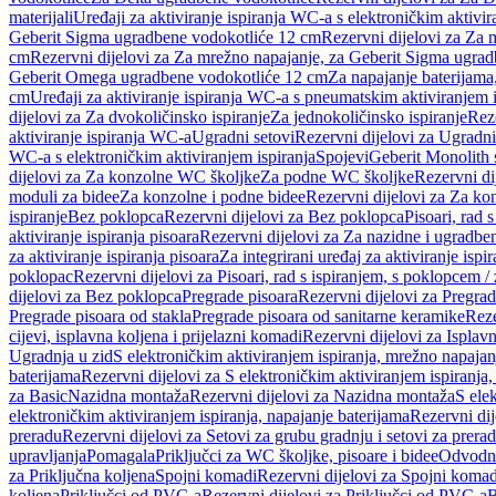
materijali
Uređaji za aktiviranje ispiranja WC-a s elektroničkim aktivir
Geberit Sigma ugradbene vodokotliće 12 cm
Rezervni dijelovi za Za
cm
Rezervni dijelovi za Za mrežno napajanje, za Geberit Sigma ugra
Geberit Omega ugradbene vodokotliće 12 cm
Za napajanje baterijam
cm
Uređaji za aktiviranje ispiranja WC-a s pneumatskim aktiviranjem i
dijelovi za Za dvokoličinsko ispiranje
Za jednokoličinsko ispiranje
Reze
aktiviranje ispiranja WC-a
Ugradni setovi
Rezervni dijelovi za Ugradni
WC-a s elektroničkim aktiviranjem ispiranja
Spojevi
Geberit Monolith 
dijelovi za Za konzolne WC školjke
Za podne WC školjke
Rezervni di
moduli za bidee
Za konzolne i podne bidee
Rezervni dijelovi za Za ko
ispiranje
Bez poklopca
Rezervni dijelovi za Bez poklopca
Pisoari, rad 
aktiviranje ispiranja pisoara
Rezervni dijelovi za Za nazidne i ugradbene
za aktiviranje ispiranja pisoara
Za integrirani uređaj za aktiviranje ispi
poklopac
Rezervni dijelovi za Pisoari, rad s ispiranjem, s poklopcem /
dijelovi za Bez poklopca
Pregrade pisoara
Rezervni dijelovi za Pregrad
Pregrade pisoara od stakla
Pregrade pisoara od sanitarne keramike
Reze
cijevi, isplavna koljena i prijelazni komadi
Rezervni dijelovi za Isplavn
Ugradnja u zid
S elektroničkim aktiviranjem ispiranja, mrežno napajan
baterijama
Rezervni dijelovi za S elektroničkim aktiviranjem ispiranja,
za Basic
Nazidna montaža
Rezervni dijelovi za Nazidna montaža
S ele
elektroničkim aktiviranjem ispiranja, napajanje baterijama
Rezervni dij
preradu
Rezervni dijelovi za Setovi za grubu gradnju i setovi za prera
upravljanja
Pomagala
Priključci za WC školjke, pisoare i bidee
Odvodne
za Priključna koljena
Spojni komadi
Rezervni dijelovi za Spojni komad
koljena
Priključci od PVC-a
Rezervni dijelovi za Priključci od PVC-a
B