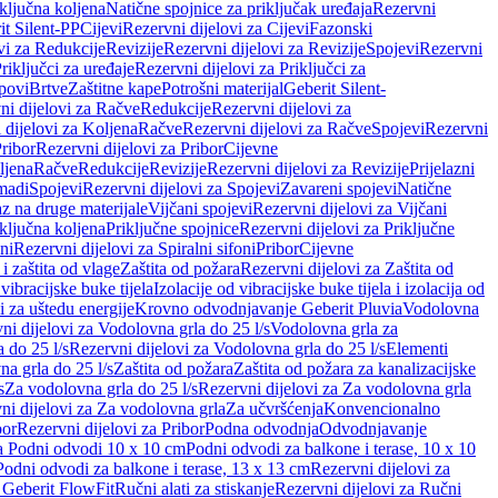
iključna koljena
Natične spojnice za priključak uređaja
Rezervni
it Silent-PP
Cijevi
Rezervni dijelovi za Cijevi
Fazonski
vi za Redukcije
Revizije
Rezervni dijelovi za Revizije
Spojevi
Rezervni
riključci za uređaje
Rezervni dijelovi za Priključci za
povi
Brtve
Zaštitne kape
Potrošni materijal
Geberit Silent-
ni dijelovi za Račve
Redukcije
Rezervni dijelovi za
 dijelovi za Koljena
Račve
Rezervni dijelovi za Račve
Spojevi
Rezervni
ribor
Rezervni dijelovi za Pribor
Cijevne
ljena
Račve
Redukcije
Revizije
Rezervni dijelovi za Revizije
Prijelazni
madi
Spojevi
Rezervni dijelovi za Spojevi
Zavareni spojevi
Natične
az na druge materijale
Vijčani spojevi
Rezervni dijelovi za Vijčani
iključna koljena
Priključne spojnice
Rezervni dijelovi za Priključne
oni
Rezervni dijelovi za Spiralni sifoni
Pribor
Cijevne
i zaštita od vlage
Zaštita od požara
Rezervni dijelovi za Zaštita od
 vibracijske buke tijela
Izolacije od vibracijske buke tijela i izolacija od
i za uštedu energije
Krovno odvodnjavanje Geberit Pluvia
Vodolovna
ni dijelovi za Vodolovna grla do 25 l/s
Vodolovna grla za
 do 25 l/s
Rezervni dijelovi za Vodolovna grla do 25 l/s
Elementi
a grla do 25 l/s
Zaštita od požara
Zaštita od požara za kanalizacijske
s
Za vodolovna grla do 25 l/s
Rezervni dijelovi za Za vodolovna grla
ni dijelovi za Za vodolovna grla
Za učvršćenja
Konvencionalno
bor
Rezervni dijelovi za Pribor
Podna odvodnja
Odvodnjavanje
za Podni odvodi 10 x 10 cm
Podni odvodi za balkone i terase, 10 x 10
Podni odvodi za balkone i terase, 13 x 13 cm
Rezervni dijelovi za
a Geberit FlowFit
Ručni alati za stiskanje
Rezervni dijelovi za Ručni