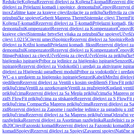
Redukcije
Koljena
Rezervni dijelovi za Koljena
T-komadi
Rezervni dij
dijelovi za Prijelazni komadi i spojnice, demontažni
Čepovi
Rezervni d
inox
Zaštitne kape za krajeve cijevi
Izolacije za priključke
Brtvila za cije
prirubničke spojeve
Geberit Mapress Therm
Sistemske cijevi Therm
Fit
Koljena
T-komadi
Rezervni dijelovi za T-komadi
Prijelazni komadi, fik
demontažni
Kompenzatori
Rezervni dijelovi za Kompenzatori
Čepovi
R
krajeve cijevi
Sistemske brtve
Set vijaka za prirubničke spojeve
Učvršće
cijevi 1.0215
Cijevni umeci
Spojnice
Rezervni dijelovi za Spojnice
Redu
dijelovi za Križni komadi
Prijelazni komadi, fiksni
Rezervni dijelovi za
demontažni
Kompenzatori
Rezervni dijelovi za Kompenzatori
Čepovi
R
fitinge
Poklopci za cijevi
Učvršćenja za cijevi
Učvršćenja za priključke
higijensko ispiranje
Pribor za jedinice za higijensko ispiranje
Senzori
Ka
ispiranje
Rezervni dijelovi za Vodokotlići i uređaji za aktiviranje ispi
dijelovi za Higijenski ugradbeni moduli
Pribor za vodokotliće i uređaj
WC-a s uređajem za higijensko ispiranje
Senzori
Kabeli
Mrežni dijelovi
sjedištem
Rezervni dijelovi za Ventili s kosim sjedištem
S FlowFit prikl
priključcima
Ventili za uzorkovanje
Ventili za pražnjenje
Kuglasti ventil
priključcima
Rezervni dijelovi za Sa Mepla priključcima
Sa Mapress pr
zid
S FlowFit priključcima za stiskanje
Rezervni dijelovi za S FlowFit 
priključcima Compact
Sa Mapress priključcima
Rezervni dijelovi za S
zid
Rezervni dijelovi za Zaporne i razdjelne jedinice za ugradnju u zid
priključcima
Rezervni dijelovi za Sa Mapress priključcima
Odzračni ven
razdjelnika
Rezervni dijelovi za Asortiman razdjelnika
Razdjelnici za p
db20
Cijevi
Fazonski komadi
Rezervni dijelovi za Fazonski komadi
Kol
komadi
Spojevi
Rezervni dijelovi za Spojevi
Zavareni spojevi
Natične s