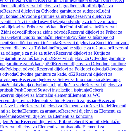
vi za Direktni samočisteći sifoni za umivaonike
Direktni samočisteći
beni sifoni
Rezervni dijelovi za Ugradbeni sifoni
Priključci za
re
Rezervni dijelovi za Odvodne garniture za sudopere
Lučni
ojni komadi
Odvodne garniture za uređaje
Rezervni dijelovi za
 ventili
Tuševi i kade
Tuševi
Rješenja odvodnje za tuševe u razini
ni dijelovi za Pribor za tuš kanalice
Podni sifoni za tuš
Rezervni
a Zidni odvodi
Pribor za zidne odvode
Rezervni dijelovi za Pribor za
ala i Geberit Duofix montažni elementi
Površine za tuširanje od
menti
Specifični odvodi tuš kada
Rezervni dijelovi za Specifični odvodi
zervni dijelovi za Tuš kabine
Pregradne stijene za tuš prostor
Rezervni
 za odlaganje za niše za tuševe
Rezervni dijelovi za Kutije za
 garniture za tuš kade, d52
Rezervni dijelovi za Odvodne garniture
e garniture za tuš kade, d90
Rezervni dijelovi za Odvodne garniture
oda
Poklopci odvoda
Rezervni dijelovi za Poklopci odvoda
Odvodne
ca odvoda
Odvodne garniture za kade, d52
Rezervni dijelovi za
 odvrtanjem
Rezervni dijelovi za Setovi za finu montažu aktiviranja
ntažu aktiviranja odvrtanjem i priključka vode
Rezervni dijelovi za
 pritisak PushControl
Sustavi instalacije i ispiranja
Geberit
ezervni dijelovi za Montažni elementi
Elementi za WC
ervni dijelovi za Elementi za bide
Elementi za pisoare
Rezervni
 tuševe i kade
Rezervni dijelovi za Elementi za tuševe i kade
Elementi
nti za korita
Elementi za armature
Rezervni dijelovi za Elementi za
erećenja
Rezervni dijelovi za Elementi za konzolna
ojlere
Pribor
Rezervni dijelovi za Pribor
Geberit Kombifix
Montažni
Rezervni dijelovi za Elementi za umivaonike
Elementi za