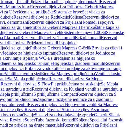
i komadi, fiksni
Prijelazni komadi i spojnice, demontažni
Rezervni
rit Mapress inox
Rezervni dijelovi za Pribor za Geberit Mapress
vi za Učvršćenja za priključke
Sistemske brtve
Set vijaka za
dukcije
Rezervni dijelovi za Redukcije
Koljena
Rezervni dijelovi za
jevi, demontažni
Rezervni dijelovi za Prijelazni komadi i spojevi,
ljučci za grijanje
Pribor za Geberit Mapress Therm
Zaštitne kape za
dijelovi za Geberit Mapress C-čelik
Sistemske cijevi 1.0034
Sistemske
na
T-komadi
Rezervni dijelovi za T-komadi
Križni komadi
Rezervni
ni dijelovi za Prijelazni komadi i spojnice,
ljučci za grijanje
Pribor za Geberit Mapress C-čelik
Brtvila za cijevi i
av
Jedinice za higijensko ispiranje
Rezervni dijelovi za Jedinice za
za aktiviranje ispiranja WC-a s uređajem za higijensko
đajem za higijensko ispiranje
Higijenski ugradbeni moduli
Rezervni
i dijelovi za Pribor za vodokotliće i uređaje za aktiviranje ispiranja
ure
Ventili s ravnim sjedištem
Sa Mapress priključcima
Ventili s kosim
kanje
Sa Mepla priključcima
Rezervni dijelovi za Sa Mepla
e
Rezervni dijelovi za S FlowFit priključcima za stiskanje
Sa Mepla
i za ugradnju u zid
Rezervni dijelovi za Kuglasti ventili za ugradnju u
 Mepla priključcima
S priključcima Compact
Rezervni dijelovi za S
avojnim priključcima
Zaporne i razdjelne jedinice za ugradnju u
povratni ventili
Rezervni dijelovi za Nepovratni ventili
Sa Mapress
stemske cijevi
Rezervni dijelovi za Sistemske cijevi
Asortiman
za brzo odzračivanje
Sustavi za odvodnjavanje zgrade
Geberit Silent-
vi za Revizije
SuperTube fazonski komadi
Koljena
Specijalni fazonski
madi za prijelaz na druge materijale
Rezervni dijelovi za Prijelazni