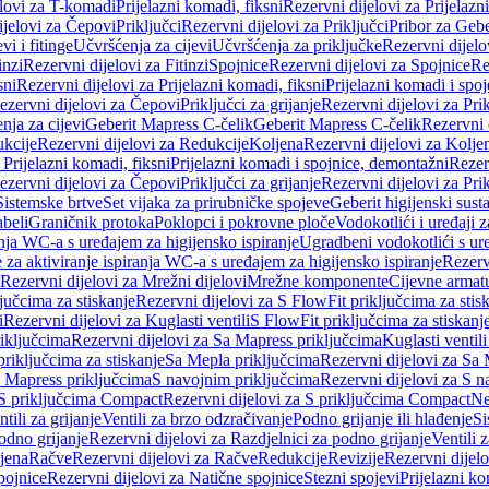
elovi za T-komadi
Prijelazni komadi, fiksni
Rezervni dijelovi za Prijelazn
ijelovi za Čepovi
Priključci
Rezervni dijelovi za Priključci
Pribor za Gebe
vi i fitinge
Učvršćenja za cijevi
Učvršćenja za priključke
Rezervni dijelo
inzi
Rezervni dijelovi za Fitinzi
Spojnice
Rezervni dijelovi za Spojnice
Re
sni
Rezervni dijelovi za Prijelazni komadi, fiksni
Prijelazni komadi i spo
ezervni dijelovi za Čepovi
Priključci za grijanje
Rezervni dijelovi za Prik
nja za cijevi
Geberit Mapress C-čelik
Geberit Mapress C-čelik
Rezervni 
kcije
Rezervni dijelovi za Redukcije
Koljena
Rezervni dijelovi za Kolje
 Prijelazni komadi, fiksni
Prijelazni komadi i spojnice, demontažni
Rezerv
ezervni dijelovi za Čepovi
Priključci za grijanje
Rezervni dijelovi za Prik
Sistemske brtve
Set vijaka za prirubničke spojeve
Geberit higijenski sust
beli
Graničnik protoka
Poklopci i pokrovne ploče
Vodokotlići i uređaji 
ranja WC-a s uređajem za higijensko ispiranje
Ugradbeni vodokotlići s ure
e za aktiviranje ispiranja WC-a s uređajem za higijensko ispiranje
Rezervn
Rezervni dijelovi za Mrežni dijelovi
Mrežne komponente
Cijevne armat
jučcima za stiskanje
Rezervni dijelovi za S FlowFit priključcima za stis
i
Rezervni dijelovi za Kuglasti ventili
S FlowFit priključcima za stiskanj
iključcima
Rezervni dijelovi za Sa Mapress priključcima
Kuglasti ventil
priključcima za stiskanje
Sa Mepla priključcima
Rezervni dijelovi za Sa
a Mapress priključcima
S navojnim priključcima
Rezervni dijelovi za S n
S priključcima Compact
Rezervni dijelovi za S priključcima Compact
Ne
tili za grijanje
Ventili za brzo odzračivanje
Podno grijanje ili hlađenje
Si
odno grijanje
Rezervni dijelovi za Razdjelnici za podno grijanje
Ventili 
jena
Račve
Rezervni dijelovi za Račve
Redukcije
Revizije
Rezervni dijelo
pojnice
Rezervni dijelovi za Natične spojnice
Stezni spojevi
Prijelazni ko