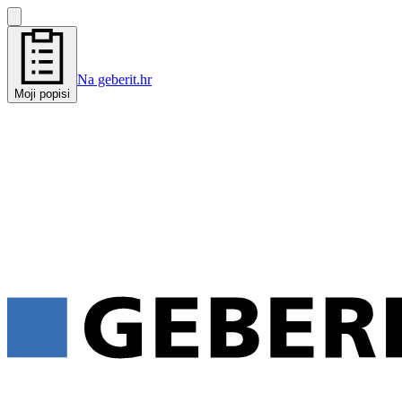
Na geberit.hr
Moji popisi