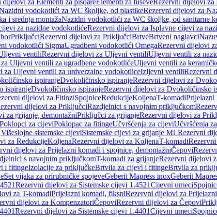
 dijelovi za Elementi za pisoare
Elementi za tuševe
Rezervni dijelovi za
Nazidni vodokotlići za WC školjke, od plastike
Rezervni dijelovi za Na
ka i srednja montaža
Nazidni vodokotlići za WC školjke, od sanitarne 
cijevi za nazidne vodokotliće
Rezervni dijelovi za Isplavne cijevi za na
ibor
Priključci
Rezervni dijelovi za Priključci
Brtve
Brtveni naglavci
Nazuvi
eni vodokotlići Sigma
Ugradbeni vodokotlići Omega
Rezervni dijelovi 
Uljevni ventili
Rezervni dijelovi za Uljevni ventili
Uljevni ventili za naz
 za Uljevni ventili za ugradbene vodokotliće
Uljevni ventili za keramič
i za Uljevni ventili za univerzalne vodokotlice
Izljevni ventili
Rezervni di
količinsko ispiranje
Dvokoličinsko ispiranje
Rezervni dijelovi za Dvokol
o ispiranje
Dvokoličinsko ispiranje
Rezervni dijelovi za Dvokoličinsko i
zervni dijelovi za Fitinzi
Spojnice
Redukcije
Koljena
T-komadi
Prijelazni
ezervni dijelovi za Priključci
Razdjelnici s navojnim priključkom
Rezerv
vi za grijanje, demontažni
Priključci za grijanje
Rezervni dijelovi za Prikl
Poklopci za cijevi
Poklopac za fitinge
Učvršćenja za cijevi
Učvršćenja za
 Višeslojne sistemske cijevi
Sistemske cijevi za grijanje ML
Rezervni dij
ovi za Redukcije
Koljena
Rezervni dijelovi za Koljena
T-komadi
Rezervni
vni dijelovi za Prijelazni komadi i spojnice, demontažni
Čepovi
Rezervn
djelnici s navojnim priključkom
T-komadi za grijanje
Rezervni dijelovi 
i i fitinge
Izolacije za priključke
Brtvila za cijevi i fitinge
Brtvila za prikl
ve
Set vijaka za prirubničke spojeve
Geberit Mapress inox
Geberit Mapres
.4521
Rezervni dijelovi za Sistemske cijevi 1.4521
Cijevni umeci
Spojnic
elovi za T-komadi
Prijelazni komadi, fiksni
Rezervni dijelovi za Prijelazn
ervni dijelovi za Kompenzatori
Čepovi
Rezervni dijelovi za Čepovi
Prikl
.4401
Rezervni dijelovi za Sistemske cijevi 1.4401
Cijevni umeci
Spojnic