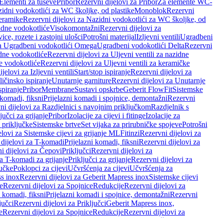
 Elementi za tuševe
Pribor
Rezervni dijelovi za Pribor
Za elemente WC-
zidni vodokotlići za WC školjke, od plastike
Monoblok
Rezervni
keramike
Rezervni dijelovi za Nazidni vodokotlići za WC školjke, od
zidne vodokotliće
Visokomontažni
Rezervni dijelovi za
ce, rozete i zastojni ulošci
Potrošni materijal
Izljevni ventili
Ugradbeni
za Ugradbeni vodokotlići Omega
Ugradbeni vodokotlići Delta
Rezervni
idne vodokotliće
Rezervni dijelovi za Uljevni ventili za nazidne
ke vodokotliće
Rezervni dijelovi za Uljevni ventili za keramičke
jelovi za Izljevni ventili
Start/stop ispiranje
Rezervni dijelovi za
ičinsko ispiranje
Unutarnje garniture
Rezervni dijelovi za Unutarnje
spiranje
Pribor
Membrane
Sustavi opskrbe
Geberit FlowFit
Sistemske
 komadi, fiksni
Prijelazni komadi i spojnice, demontažni
Rezervni
ni dijelovi za Razdjelnici s navojnim priključkom
Razdjelnik s
jučci za grijanje
Pribor
Izolacije za cijevi i fitinge
Izolacije za
 priključke
Sistemske brtve
Set vijaka za prirubničke spojeve
Potrošni
elovi za Sistemske cijevi za grijanje ML
Fitinzi
Rezervni dijelovi za
 dijelovi za T-komadi
Prijelazni komadi, fiksni
Rezervni dijelovi za
i dijelovi za Čepovi
Priključci
Rezervni dijelovi za
za T-komadi za grijanje
Priključci za grijanje
Rezervni dijelovi za
jučke
Poklopci za cijevi
Učvršćenja za cijevi
Učvršćenja za
s inox
Rezervni dijelovi za Geberit Mapress inox
Sistemske cijevi
e
Rezervni dijelovi za Spojnice
Redukcije
Rezervni dijelovi za
i komadi, fiksni
Prijelazni komadi i spojnice, demontažni
Rezervni
jučci
Rezervni dijelovi za Priključci
Geberit Mapress inox,
e
Rezervni dijelovi za Spojnice
Redukcije
Rezervni dijelovi za