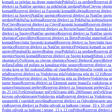
komadi za prijelaz na druge materijale
Priključci za uređaje
Rezervni di
dijelovi za Natične spojnice za priključak uređaja
Pribor
Cijevne obujm
komadi
Rezervni dijelovi za Fazonski komadi
Koljena
Rezervni dijelov
dijelovi za Spojevi
Natične spojnice
Rezervni dijelovi za Natične spojn
uređaje
Priključna koljena
Rezervni dijelovi za Priključna koljena
Spojn
Pro
Cijevi
Rezervni dijelovi za Cijevi
Fazonski komadi
Rezervni dijelo
Redukcije
Revizije
Rezervni dijelovi za Revizije
SuperTube fazonski k
dijelovi za Spojevi
Natične spojnice
Rezervni dijelovi za Natične spojn
obujmice
Čepovi
Brtve
Rezervni dijelovi za Brtve
Potrošni materijal
Geb
komadi
Specijalni fazonski komadi
Rezervni dijelovi za Specijalni fa
spojnice
Rezervni dijelovi za Natične spojnice
Prijelazni komadi za pri
spojevi
Prirubnički spojevi
Rubne veze
Priključci za uređaje
Rezervni di
spojnice
Spojni komadi
Rezervni dijelovi za Spojni komadi
Sifoni s vi
obujmice
Učvršćenja za cijevne obujmice
Noseći žljebovi
Čepovi
Brtve
požara
Zaštita od požara za kanalizacijske sustave
Rezervni dijelovi za
zvuka koja se širi zrakom
Zaštita od vlage
Brtvila
Odzračni ventili za 
grla
Rezervni dijelovi za Vodolovna grla
Vodolovna grla do 12 l/s
Rezer
žljebove
Rezervni dijelovi za Vodolovna grla za žljebove
Vodolovna grl
parne brane
Rezervni dijelovi za Elementi parne brane
Za vodolovna gr
sustave
Sigurnosni preljevi
Rezervni dijelovi za Sigurnosni preljevi
Za v
do 25 l/s
Učvršćenja
Sustav pričvršćivanja d40–200
Sustav pričvršćiv
krovno odvodnjavanje
Vodolovna grla
Rezervni dijelovi za Vodolovna
unutarnjih i vanjskih površina
Rezervni dijelovi za Odvodnjavanje unut
cm
Rezervni dijelovi za Podni odvodi za balkone i terase, 10 x 10 cm
P
Podni odvodi za balkone i terase, 13 x 13 cm
Pribor
Rezervni dijelovi 