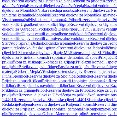
bide
Rezervni dijelovi za Elementi za bide
Elementi za pisoare
Rezervni
a
Za učvršćenja
Rezervni dijelovi za Za učvršćenja
Nazidni vodokotlići
dijelovi za Monoblok
Niska i srednja montaža
Rezervni dijelovi za Nis
sanitarne keramike
Monoblok
Rezervni dijelovi za Monoblok
Isplavne 
Visokomontažni
Niska i srednja montaža
Pribor
Rezervni dijelovi za Pr
vodokotlići
Ugradbeni vodokotlići Sigma
Rezervni dijelovi za Ugradb
dijelovi za Ugradbeni vodokotlići Delta
Pribor
Uljevni i izljevni ventili
vodokotliće
Uljevni ventili za ugradbene vodokotliće
Rezervni dijelovi
vodokotliće
Uljevni ventili za univerzalne vodokotlice
Rezervni dijelov
Start/stop ispiranje
Jednokoličinsko ispiranje
Rezervni dijelovi za Jedno
garniture
Jednokoličinsko ispiranje
Rezervni dijelovi za Jednokoličinsk
cijevi ML
Sistemske cijevi za grijanje ML
Sistemske cijevi SL
Fitinzi
Re
dijelovi za Prijelazni komadi i spojnice, demontažni
Čepovi
Priključci
R
priključkom za stiskanje
T-komadi za grijanje
Prijelazni komadi i spoje
priključke
Brtvila za cijevi i fitinge
Brtvila za priključke
Brtve za fitinge
materijal
Geberit Mepla
Višeslojne sistemske cijevi
Rezervni dijelovi za
Fitinzi
Spojnice
Rezervni dijelovi za Spojnice
Redukcije
Rezervni dijel
Prijelazni komadi, fiksni
Prijelazni komadi i spojnice, demontažni
Rezer
Priključci
Razdjelnici s navojnim priključkom
Rezervni dijelovi za Raz
Priključci za grijanje
Pribor
Rezervni dijelovi za Pribor
Izolacije za cijev
priključke
Rezervni dijelovi za Učvršćenja za priključke
Sistemske brt
1.4401
Rezervni dijelovi za Sistemske cijevi 1.4401
Sistemske cijevi 1
Redukcije
Koljena
Rezervni dijelovi za Koljena
T-komadi
Rezervni dij
dijelovi za Prijelazni komadi i spojnice, demontažni
Kompenzatori
Rez
plin
Rezervni dijelovi za Geberit Mapress inox, plin
Sistemske cijevi 1