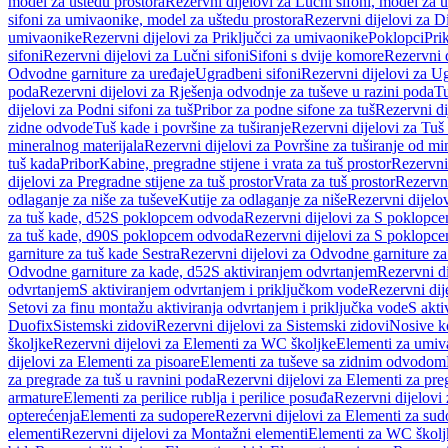
model za uštedu prostora
Rezervni dijelovi za Lučni sifoni, model za u
sifoni za umivaonike, model za uštedu prostora
Rezervni dijelovi za D
umivaonike
Rezervni dijelovi za Priključci za umivaonike
Poklopci
Prik
sifoni
Rezervni dijelovi za Lučni sifoni
Sifoni s dvije komore
Rezervni d
Odvodne garniture za uređaje
Ugradbeni sifoni
Rezervni dijelovi za Ug
poda
Rezervni dijelovi za Rješenja odvodnje za tuševe u razini poda
Tu
dijelovi za Podni sifoni za tuš
Pribor za podne sifone za tuš
Rezervni di
zidne odvode
Tuš kade i površine za tuširanje
Rezervni dijelovi za Tuš 
mineralnog materijala
Rezervni dijelovi za Površine za tuširanje od mi
tuš kada
Pribor
Kabine, pregradne stijene i vrata za tuš prostor
Rezervni 
dijelovi za Pregradne stijene za tuš prostor
Vrata za tuš prostor
Rezervni
odlaganje za niše za tuševe
Kutije za odlaganje za niše
Rezervni dijelov
za tuš kade, d52
S poklopcem odvoda
Rezervni dijelovi za S poklopc
za tuš kade, d90
S poklopcem odvoda
Rezervni dijelovi za S poklopc
garniture za tuš kade Sestra
Rezervni dijelovi za Odvodne garniture za
Odvodne garniture za kade, d52
S aktiviranjem odvrtanjem
Rezervni di
odvrtanjem
S aktiviranjem odvrtanjem i priključkom vode
Rezervni dij
Setovi za finu montažu aktiviranja odvrtanjem i priključka vode
S akti
Duofix
Sistemski zidovi
Rezervni dijelovi za Sistemski zidovi
Nosive k
školjke
Rezervni dijelovi za Elementi za WC školjke
Elementi za umiv
dijelovi za Elementi za pisoare
Elementi za tuševe sa zidnim odvodom
za pregrade za tuš u ravnini poda
Rezervni dijelovi za Elementi za pre
armature
Elementi za perilice rublja i perilice posuđa
Rezervni dijelovi 
opterećenja
Elementi za sudopere
Rezervni dijelovi za Elementi za sud
elementi
Rezervni dijelovi za Montažni elementi
Elementi za WC školj