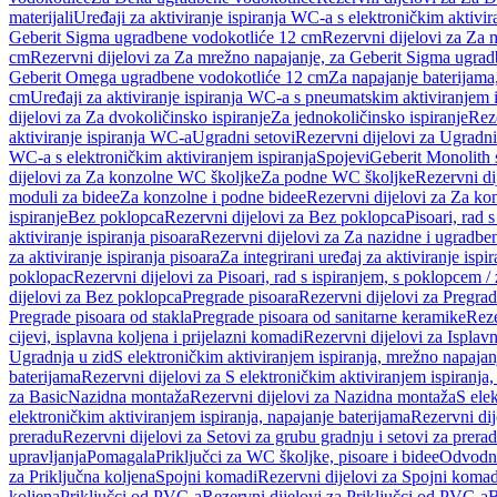
materijali
Uređaji za aktiviranje ispiranja WC-a s elektroničkim aktivir
Geberit Sigma ugradbene vodokotliće 12 cm
Rezervni dijelovi za Za
cm
Rezervni dijelovi za Za mrežno napajanje, za Geberit Sigma ugra
Geberit Omega ugradbene vodokotliće 12 cm
Za napajanje baterijam
cm
Uređaji za aktiviranje ispiranja WC-a s pneumatskim aktiviranjem i
dijelovi za Za dvokoličinsko ispiranje
Za jednokoličinsko ispiranje
Reze
aktiviranje ispiranja WC-a
Ugradni setovi
Rezervni dijelovi za Ugradni
WC-a s elektroničkim aktiviranjem ispiranja
Spojevi
Geberit Monolith 
dijelovi za Za konzolne WC školjke
Za podne WC školjke
Rezervni di
moduli za bidee
Za konzolne i podne bidee
Rezervni dijelovi za Za ko
ispiranje
Bez poklopca
Rezervni dijelovi za Bez poklopca
Pisoari, rad 
aktiviranje ispiranja pisoara
Rezervni dijelovi za Za nazidne i ugradbene
za aktiviranje ispiranja pisoara
Za integrirani uređaj za aktiviranje ispi
poklopac
Rezervni dijelovi za Pisoari, rad s ispiranjem, s poklopcem /
dijelovi za Bez poklopca
Pregrade pisoara
Rezervni dijelovi za Pregrad
Pregrade pisoara od stakla
Pregrade pisoara od sanitarne keramike
Reze
cijevi, isplavna koljena i prijelazni komadi
Rezervni dijelovi za Isplavn
Ugradnja u zid
S elektroničkim aktiviranjem ispiranja, mrežno napajan
baterijama
Rezervni dijelovi za S elektroničkim aktiviranjem ispiranja,
za Basic
Nazidna montaža
Rezervni dijelovi za Nazidna montaža
S ele
elektroničkim aktiviranjem ispiranja, napajanje baterijama
Rezervni dij
preradu
Rezervni dijelovi za Setovi za grubu gradnju i setovi za prera
upravljanja
Pomagala
Priključci za WC školjke, pisoare i bidee
Odvodne
za Priključna koljena
Spojni komadi
Rezervni dijelovi za Spojni komad
koljena
Priključci od PVC-a
Rezervni dijelovi za Priključci od PVC-a
B