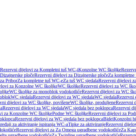
Rezervni dijelovi za Kompletni tuš WC-i
Konzolne WC školjke
Rezervn
Dizajnerske ploče
Rezervni dijelovi za Dizajnerske ploče
Za kompletne
 za Pribor
Za kompletne tuš WC-e
Za tuš WC sjedala
Rezervni dijelovi z
jelovi za Konzolne WC školjke
WC školjke
Rezervni dijelovi za WC ško
oljke
WC školjke za monoblok vodokotliće
Rezervni dijelovi za WC šk
oblok
WC sjedala
Rezervni dijelovi za WC sjedala
WC sjedala
Rezervni 
vni dijelovi za WC školjke, povišene
WC školjke, produljene
Rezervni d
la
Rezervni dijelovi za WC sjedala
WC sjedala bez poklopca
Rezervni di
ovi za Konzolne WC školjke
Podne WC školjke
Rezervni dijelovi za Po
oklopca
Rezervni dijelovi za WC sjedala bez poklopca
Bidei
Konzolni bi
uređaji za aktiviranje ispiranja WC-a
Tipke za aktiviranje
Rezervni dijelov
okotliće
Rezervni dijelovi za Za Omega ugradbene vodokotliće
Za Kapp
Delta ugradbene vodokotliće
Za Twinline ugradbene vodokotliće
Rezervni