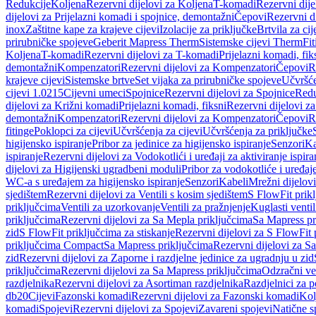
Redukcije
Koljena
Rezervni dijelovi za Koljena
T-komadi
Rezervni dij
dijelovi za Prijelazni komadi i spojnice, demontažni
Čepovi
Rezervni d
inox
Zaštitne kape za krajeve cijevi
Izolacije za priključke
Brtvila za cije
prirubničke spojeve
Geberit Mapress Therm
Sistemske cijevi Therm
Fit
Koljena
T-komadi
Rezervni dijelovi za T-komadi
Prijelazni komadi, fik
demontažni
Kompenzatori
Rezervni dijelovi za Kompenzatori
Čepovi
R
krajeve cijevi
Sistemske brtve
Set vijaka za prirubničke spojeve
Učvršće
cijevi 1.0215
Cijevni umeci
Spojnice
Rezervni dijelovi za Spojnice
Redu
dijelovi za Križni komadi
Prijelazni komadi, fiksni
Rezervni dijelovi za
demontažni
Kompenzatori
Rezervni dijelovi za Kompenzatori
Čepovi
R
fitinge
Poklopci za cijevi
Učvršćenja za cijevi
Učvršćenja za priključke
higijensko ispiranje
Pribor za jedinice za higijensko ispiranje
Senzori
Ka
ispiranje
Rezervni dijelovi za Vodokotlići i uređaji za aktiviranje ispi
dijelovi za Higijenski ugradbeni moduli
Pribor za vodokotliće i uređaj
WC-a s uređajem za higijensko ispiranje
Senzori
Kabeli
Mrežni dijelovi
sjedištem
Rezervni dijelovi za Ventili s kosim sjedištem
S FlowFit prikl
priključcima
Ventili za uzorkovanje
Ventili za pražnjenje
Kuglasti ventil
priključcima
Rezervni dijelovi za Sa Mepla priključcima
Sa Mapress pr
zid
S FlowFit priključcima za stiskanje
Rezervni dijelovi za S FlowFit 
priključcima Compact
Sa Mapress priključcima
Rezervni dijelovi za S
zid
Rezervni dijelovi za Zaporne i razdjelne jedinice za ugradnju u zid
priključcima
Rezervni dijelovi za Sa Mapress priključcima
Odzračni ven
razdjelnika
Rezervni dijelovi za Asortiman razdjelnika
Razdjelnici za p
db20
Cijevi
Fazonski komadi
Rezervni dijelovi za Fazonski komadi
Kol
komadi
Spojevi
Rezervni dijelovi za Spojevi
Zavareni spojevi
Natične s