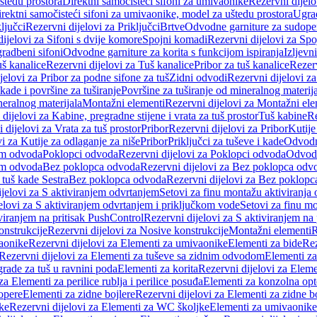
štedu prostora
Direktni samočisteći sifoni za umivaonike
Rezervni dijelo
irektni samočisteći sifoni za umivaonike, model za uštedu prostora
Ugrad
ljučci
Rezervni dijelovi za Priključci
Brtve
Odvodne garniture za sudope
ijelovi za Sifoni s dvije komore
Spojni komadi
Rezervni dijelovi za Sp
radbeni sifoni
Odvodne garniture za korita s funkcijom ispiranja
Izljevni
š kanalice
Rezervni dijelovi za Tuš kanalice
Pribor za tuš kanalice
Rezerv
jelovi za Pribor za podne sifone za tuš
Zidni odvodi
Rezervni dijelovi z
kade i površine za tuširanje
Površine za tuširanje od mineralnog materij
neralnog materijala
Montažni elementi
Rezervni dijelovi za Montažni ele
dijelovi za Kabine, pregradne stijene i vrata za tuš prostor
Tuš kabine
Re
 dijelovi za Vrata za tuš prostor
Pribor
Rezervni dijelovi za Pribor
Kutije
i za Kutije za odlaganje za niše
Pribor
Priključci za tuševe i kade
Odvodne
em odvoda
Poklopci odvoda
Rezervni dijelovi za Poklopci odvoda
Odvodn
em odvoda
Bez poklopca odvoda
Rezervni dijelovi za Bez poklopca odv
 tuš kade Sestra
Bez poklopca odvoda
Rezervni dijelovi za Bez poklop
jelovi za S aktiviranjem odvrtanjem
Setovi za finu montažu aktiviranja
elovi za S aktiviranjem odvrtanjem i priključkom vode
Setovi za finu mo
viranjem na pritisak PushControl
Rezervni dijelovi za S aktiviranjem na
onstrukcije
Rezervni dijelovi za Nosive konstrukcije
Montažni elementi
R
aonike
Rezervni dijelovi za Elementi za umivaonike
Elementi za bide
Rez
Rezervni dijelovi za Elementi za tuševe sa zidnim odvodom
Elementi za
grade za tuš u ravnini poda
Elementi za korita
Rezervni dijelovi za Eleme
za Elementi za perilice rublja i perilice posuđa
Elementi za konzolna opt
opere
Elementi za zidne bojlere
Rezervni dijelovi za Elementi za zidne b
ke
Rezervni dijelovi za Elementi za WC školjke
Elementi za umivaonike