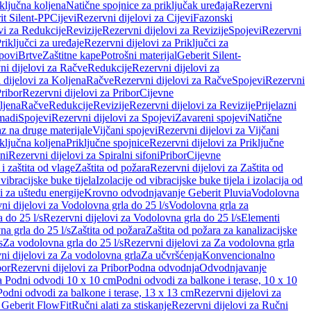
iključna koljena
Natične spojnice za priključak uređaja
Rezervni
it Silent-PP
Cijevi
Rezervni dijelovi za Cijevi
Fazonski
vi za Redukcije
Revizije
Rezervni dijelovi za Revizije
Spojevi
Rezervni
riključci za uređaje
Rezervni dijelovi za Priključci za
povi
Brtve
Zaštitne kape
Potrošni materijal
Geberit Silent-
ni dijelovi za Račve
Redukcije
Rezervni dijelovi za
 dijelovi za Koljena
Račve
Rezervni dijelovi za Račve
Spojevi
Rezervni
ribor
Rezervni dijelovi za Pribor
Cijevne
ljena
Račve
Redukcije
Revizije
Rezervni dijelovi za Revizije
Prijelazni
madi
Spojevi
Rezervni dijelovi za Spojevi
Zavareni spojevi
Natične
az na druge materijale
Vijčani spojevi
Rezervni dijelovi za Vijčani
iključna koljena
Priključne spojnice
Rezervni dijelovi za Priključne
oni
Rezervni dijelovi za Spiralni sifoni
Pribor
Cijevne
i zaštita od vlage
Zaštita od požara
Rezervni dijelovi za Zaštita od
 vibracijske buke tijela
Izolacije od vibracijske buke tijela i izolacija od
i za uštedu energije
Krovno odvodnjavanje Geberit Pluvia
Vodolovna
ni dijelovi za Vodolovna grla do 25 l/s
Vodolovna grla za
 do 25 l/s
Rezervni dijelovi za Vodolovna grla do 25 l/s
Elementi
a grla do 25 l/s
Zaštita od požara
Zaštita od požara za kanalizacijske
s
Za vodolovna grla do 25 l/s
Rezervni dijelovi za Za vodolovna grla
ni dijelovi za Za vodolovna grla
Za učvršćenja
Konvencionalno
bor
Rezervni dijelovi za Pribor
Podna odvodnja
Odvodnjavanje
za Podni odvodi 10 x 10 cm
Podni odvodi za balkone i terase, 10 x 10
Podni odvodi za balkone i terase, 13 x 13 cm
Rezervni dijelovi za
a Geberit FlowFit
Ručni alati za stiskanje
Rezervni dijelovi za Ručni