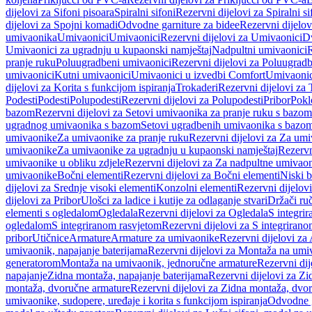
dijelovi za Sifoni pisoara
Spiralni sifoni
Rezervni dijelovi za Spiralni si
dijelovi za Spojni komadi
Odvodne garniture za bidee
Rezervni dijelov
umivaonika
Umivaonici
Umivaonici
Rezervni dijelovi za Umivaonici
Dv
Umivaonici za ugradnju u kupaonski namještaj
Nadpultni umivaonici
R
pranje ruku
Poluugradbeni umivaonici
Rezervni dijelovi za Poluugrad
umivaonici
Kutni umivaonici
Umivaonici u izvedbi Comfort
Umivaonic
dijelovi za Korita s funkcijom ispiranja
Trokaderi
Rezervni dijelovi za 
Podesti
Podesti
Polupodesti
Rezervni dijelovi za Polupodesti
Pribor
Pokl
bazom
Rezervni dijelovi za Setovi umivaonika za pranje ruku s bazom
ugradnog umivaonika s bazom
Setovi ugradbenih umivaonika s bazo
umivaonike
Za umivaonike za pranje ruku
Rezervni dijelovi za Za umi
umivaonike
Za umivaonike za ugradnju u kupaonski namještaj
Rezervn
umivaonike u obliku zdjele
Rezervni dijelovi za Za nadpultne umivaon
umivaonike
Bočni elementi
Rezervni dijelovi za Bočni elementi
Niski b
dijelovi za Srednje visoki elementi
Konzolni elementi
Rezervni dijelov
dijelovi za Pribor
Ulošci za ladice i kutije za odlaganje stvari
Držači ruč
elementi s ogledalom
Ogledala
Rezervni dijelovi za Ogledala
S integri
ogledalom
S integriranom rasvjetom
Rezervni dijelovi za S integriran
pribor
Utičnice
Armature
Armature za umivaonike
Rezervni dijelovi za
umivaonik, napajanje baterijama
Rezervni dijelovi za Montaža na umiv
generatorom
Montaža na umivaonik, jednoručne armature
Rezervni di
napajanje
Zidna montaža, napajanje baterijama
Rezervni dijelovi za Zi
montaža, dvoručne armature
Rezervni dijelovi za Zidna montaža, dvo
umivaonike, sudopere, uređaje i korita s funkcijom ispiranja
Odvodne g