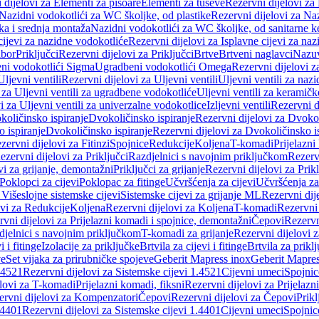
 dijelovi za Elementi za pisoare
Elementi za tuševe
Rezervni dijelovi za
Nazidni vodokotlići za WC školjke, od plastike
Rezervni dijelovi za Na
ka i srednja montaža
Nazidni vodokotlići za WC školjke, od sanitarne 
cijevi za nazidne vodokotliće
Rezervni dijelovi za Isplavne cijevi za na
ibor
Priključci
Rezervni dijelovi za Priključci
Brtve
Brtveni naglavci
Nazuvi
eni vodokotlići Sigma
Ugradbeni vodokotlići Omega
Rezervni dijelovi 
Uljevni ventili
Rezervni dijelovi za Uljevni ventili
Uljevni ventili za naz
 za Uljevni ventili za ugradbene vodokotliće
Uljevni ventili za keramič
i za Uljevni ventili za univerzalne vodokotlice
Izljevni ventili
Rezervni di
količinsko ispiranje
Dvokoličinsko ispiranje
Rezervni dijelovi za Dvokol
o ispiranje
Dvokoličinsko ispiranje
Rezervni dijelovi za Dvokoličinsko i
zervni dijelovi za Fitinzi
Spojnice
Redukcije
Koljena
T-komadi
Prijelazni
ezervni dijelovi za Priključci
Razdjelnici s navojnim priključkom
Rezerv
vi za grijanje, demontažni
Priključci za grijanje
Rezervni dijelovi za Prikl
Poklopci za cijevi
Poklopac za fitinge
Učvršćenja za cijevi
Učvršćenja za
 Višeslojne sistemske cijevi
Sistemske cijevi za grijanje ML
Rezervni dij
ovi za Redukcije
Koljena
Rezervni dijelovi za Koljena
T-komadi
Rezervni
vni dijelovi za Prijelazni komadi i spojnice, demontažni
Čepovi
Rezervn
djelnici s navojnim priključkom
T-komadi za grijanje
Rezervni dijelovi 
i i fitinge
Izolacije za priključke
Brtvila za cijevi i fitinge
Brtvila za prikl
ve
Set vijaka za prirubničke spojeve
Geberit Mapress inox
Geberit Mapres
.4521
Rezervni dijelovi za Sistemske cijevi 1.4521
Cijevni umeci
Spojnic
elovi za T-komadi
Prijelazni komadi, fiksni
Rezervni dijelovi za Prijelazn
ervni dijelovi za Kompenzatori
Čepovi
Rezervni dijelovi za Čepovi
Prikl
.4401
Rezervni dijelovi za Sistemske cijevi 1.4401
Cijevni umeci
Spojnic