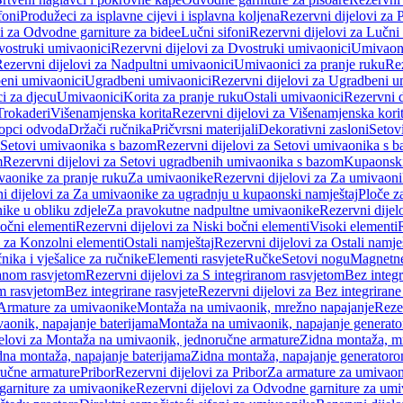
foni
Produžeci za isplavne cijevi i isplavna koljena
Rezervni dijelovi za P
i za Odvodne garniture za bidee
Lučni sifoni
Rezervni dijelovi za Lučni 
ostruki umivaonici
Rezervni dijelovi za Dvostruki umivaonici
Umivaoni
ezervni dijelovi za Nadpultni umivaonici
Umivaonici za pranje ruku
Rez
beni umivaonici
Ugradbeni umivaonici
Rezervni dijelovi za Ugradbeni u
i za djecu
Umivaonici
Korita za pranje ruku
Ostali umivaonici
Rezervni d
Trokaderi
Višenamjenska korita
Rezervni dijelovi za Višenamjenska kori
opci odvoda
Držači ručnika
Pričvrsni materijali
Dekorativni zasloni
Setov
Setovi umivaonika s bazom
Rezervni dijelovi za Setovi umivaonika s 
m
Rezervni dijelovi za Setovi ugradbenih umivaonika s bazom
Kupaonski
vaonike za pranje ruku
Za umivaonike
Rezervni dijelovi za Za umivaon
i dijelovi za Za umivaonike za ugradnju u kupaonski namještaj
Ploče z
ike u obliku zdjele
Za pravokutne nadpultne umivaonike
Rezervni dije
očni elementi
Rezervni dijelovi za Niski bočni elementi
Visoki elementi
i za Konzolni elementi
Ostali namještaj
Rezervni dijelovi za Ostali namje
nika i vješalice za ručnike
Elementi rasvjete
Ručke
Setovi nogu
Magnetne
ranom rasvjetom
Rezervni dijelovi za S integriranom rasvjetom
Bez integr
om rasvjetom
Bez integrirane rasvjete
Rezervni dijelovi za Bez integrirane
 Armature za umivaonike
Montaža na umivaonik, mrežno napajanje
Reze
aonik, napajanje baterijama
Montaža na umivaonik, napajanje generat
jelovi za Montaža na umivaonik, jednoručne armature
Zidna montaža, m
dna montaža, napajanje baterijama
Zidna montaža, napajanje generator
ručne armature
Pribor
Rezervni dijelovi za Pribor
Za armature za umivao
arniture za umivaonike
Rezervni dijelovi za Odvodne garniture za um