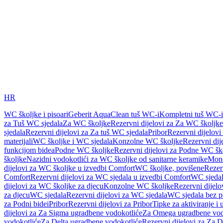
HR
WC školjke i pisoari
Geberit AquaClean tuš WC-i
Kompletni tuš WC-i
za Tuš WC sjedala
Za WC školjke
Rezervni dijelovi za Za WC školjke
sjedala
Rezervni dijelovi za Za tuš WC sjedala
Pribor
Rezervni dijelovi
materijali
WC školjke i WC sjedala
Konzolne WC školjke
Rezervni di
funkcijom bidea
Podne WC školjke
Rezervni dijelovi za Podne WC šk
školjke
Nazidni vodokotlići za WC školjke od sanitarne keramike
Mon
dijelovi za WC školjke u izvedbi Comfort
WC školjke, povišene
Rezer
Comfort
Rezervni dijelovi za WC sjedala u izvedbi Comfort
WC sjeda
dijelovi za WC školjke za djecu
Konzolne WC školjke
Rezervni dijel
za djecu
WC sjedala
Rezervni dijelovi za WC sjedala
WC sjedala bez p
za Podni bidei
Pribor
Rezervni dijelovi za Pribor
Tipke za aktiviranje i 
dijelovi za Za Sigma ugradbene vodokotliće
Za Omega ugradbene vod
vodokotliće
Za Delta ugradbene vodokotliće
Rezervni dijelovi za Za 