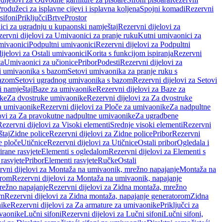
rodužeci za isplavne cijevi i isplavna koljena
Spojni komadi
Rezervni
sifoni
Priključci
Brtve
Prostor
ci za ugradnju u kupaonski namještaj
Rezervni dijelovi za
ervni dijelovi za Umivaonici za pranje ruku
Kutni umivaonici za
mivaonici
Podpultni umivaonici
Rezervni dijelovi za Podpultni
ijelovi za Ostali umivaonici
Korita s funkcijom ispiranja
Rezervni
ta
Umivaonici za učionice
Pribor
Podesti
Rezervni dijelovi za
i umivaonika s bazom
Setovi umivaonika za pranje ruku s
bazom
Setovi ugradnog umivaonika s bazom
Rezervni dijelovi za Setovi
 namještaj
Baze za umivaonike
Rezervni dijelovi za Baze za
ike
Za dvostruke umivaonike
Rezervni dijelovi za Za dvostruke
a umivaonike
Rezervni dijelovi za Ploče za umivaonike
Za nadpultne
lovi za Za pravokutne nadpultne umivaonike
Za ugradbene
Rezervni dijelovi za Visoki elementi
Srednje visoki elementi
Rezervni
štaj
Zidne police
Rezervni dijelovi za Zidne police
Pribor
Rezervni
 ploče
Utičnice
Rezervni dijelovi za Utičnice
Ostali pribor
Ogledala i
irane rasvjete
Elementi s ogledalom
Rezervni dijelovi za Elementi s
 rasvjete
Pribor
Elementi rasvjete
Ručke
Ostali
rvni dijelovi za Montaža na umivaonik, mrežno napajanje
Montaža na
orom
Rezervni dijelovi za Montaža na umivaonik, napajanje
režno napajanje
Rezervni dijelovi za Zidna montaža, mrežno
om
Rezervni dijelovi za Zidna montaža, napajanje generatorom
Zidna
nike
Rezervni dijelovi za Za armature za umivaonike
Priključci za
ivaonike
Lučni sifoni
Rezervni dijelovi za Lučni sifoni
Lučni sifoni,