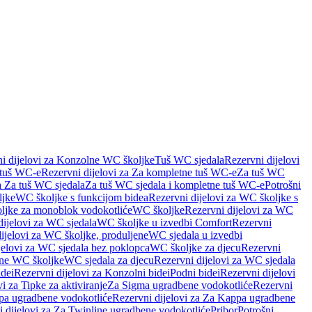
i dijelovi za Konzolne WC školjke
Tuš WC sjedala
Rezervni dijelovi
 tuš WC-e
Rezervni dijelovi za Za kompletne tuš WC-e
Za tuš WC
a Za tuš WC sjedala
Za tuš WC sjedala i kompletne tuš WC-e
Potrošni
ljke
WC školjke s funkcijom bidea
Rezervni dijelovi za WC školjke s
oljke za monoblok vodokotliće
WC školjke
Rezervni dijelovi za WC
dijelovi za WC sjedala
WC školjke u izvedbi Comfort
Rezervni
ijelovi za WC školjke, produljene
WC sjedala u izvedbi
jelovi za WC sjedala bez poklopca
WC školjke za djecu
Rezervni
dne WC školjke
WC sjedala za djecu
Rezervni dijelovi za WC sjedala
dei
Rezervni dijelovi za Konzolni bidei
Podni bidei
Rezervni dijelovi
i za Tipke za aktiviranje
Za Sigma ugradbene vodokotliće
Rezervni
a ugradbene vodokotliće
Rezervni dijelovi za Za Kappa ugradbene
 dijelovi za Za Twinline ugradbene vodokotliće
Pribor
Potrošni