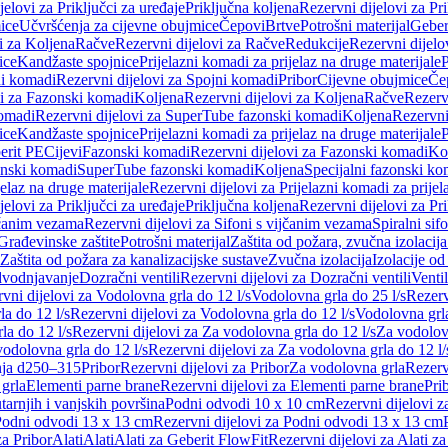
jelovi za Priključci za uređaje
Priključna koljena
Rezervni dijelovi za Pr
ice
Učvršćenja za cijevne obujmice
Čepovi
Brtve
Potrošni materijal
Geber
i za Koljena
Račve
Rezervni dijelovi za Račve
Redukcije
Rezervni dijelo
ice
Kandžaste spojnice
Prijelazni komadi za prijelaz na druge materijale
P
i komadi
Rezervni dijelovi za Spojni komadi
Pribor
Cijevne obujmice
Če
vi za Fazonski komadi
Koljena
Rezervni dijelovi za Koljena
Račve
Rezerv
omadi
Rezervni dijelovi za SuperTube fazonski komadi
Koljena
Rezervni
ice
Kandžaste spojnice
Prijelazni komadi za prijelaz na druge materijale
P
erit PE
Cijevi
Fazonski komadi
Rezervni dijelovi za Fazonski komadi
Ko
zonski komadi
SuperTube fazonski komadi
Koljena
Specijalni fazonski ko
jelaz na druge materijale
Rezervni dijelovi za Prijelazni komadi za prijel
jelovi za Priključci za uređaje
Priključna koljena
Rezervni dijelovi za Pr
jčanim vezama
Rezervni dijelovi za Sifoni s vijčanim vezama
Spiralni sif
Građevinske zaštite
Potrošni materijal
Zaštita od požara, zvučna izolacija 
 Zaštita od požara za kanalizacijske sustave
Zvučna izolacija
Izolacije od
odvodnjavanje
Dozračni ventili
Rezervni dijelovi za Dozračni ventili
Ventil
vni dijelovi za Vodolovna grla do 12 l/s
Vodolovna grla do 25 l/s
Rezerv
a do 12 l/s
Rezervni dijelovi za Vodolovna grla do 12 l/s
Vodolovna grla
la do 12 l/s
Rezervni dijelovi za Za vodolovna grla do 12 l/s
Za vodolovn
odolovna grla do 12 l/s
Rezervni dijelovi za Za vodolovna grla do 12 l/
anja d250–315
Pribor
Rezervni dijelovi za Pribor
Za vodolovna grla
Rezerv
 grla
Elementi parne brane
Rezervni dijelovi za Elementi parne brane
Pri
arnjih i vanjskih površina
Podni odvodi 10 x 10 cm
Rezervni dijelovi 
odni odvodi 13 x 13 cm
Rezervni dijelovi za Podni odvodi 13 x 13 cm
za Pribor
Alati
Alati
Alati za Geberit FlowFit
Rezervni dijelovi za Alati z