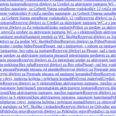
anjem ispiranja
Rezervni dijelovi za Uređaji za aktiviranje ispiranja WC-
 mrežno napajanje, za Geberit Sigma ugradbene vodokotliće 12 cm
Za mr
dbene vodokotliće 8 cm
Za mrežno napajanje, za Geberit Omega ugradb
a, za Geberit Sigma ugradbene vodokotliće 12 cm
Rezervni dijelovi za 
spiranja
Rezervni dijelovi za Uređaji za aktiviranje ispiranja WC-a s p
rvni dijelovi za Za jednokoličinsko ispiranje
Pribor za uređaje za aktiv
 setovi
Za uređaje za aktiviranje ispiranja WC-a s elektroničkim aktivira
sanitarni moduli
Sanitarni moduli za WC školjke
Rezervni dijelovi za S
jelovi za Za podne WC školjke
Pribor
Rezervni dijelovi za Pribor
Potrošn
nzolne i podne bidee
Pisoari
Pisoari, rad s ispiranjem, s rubom za ispiranj
s ispiranjem, bez ruba za ispiranje
Rezervni dijelovi za Pisoari, rad s ispi
 uređaje za aktiviranje ispiranja pisoara
S integriranim uređajem za akti
ranja pisoara
Rezervni dijelovi za Za integrirani uređaj za aktiviranje ispi
 za poklopac
Bez ruba
Rezervni dijelovi za Bez ruba
Pisoari, rad bez vod
e pisoara
Pregrade pisoara od plastike
Rezervni dijelovi za Pregrade piso
rvni dijelovi za Pregrade pisoara od sanitarne keramike
Pribor
Rezervni 
e cijevi, isplavna koljena i prijelazni komadi
Pričvrsni materijali
Uređaji 
je
Rezervni dijelovi za S elektroničkim aktiviranjem ispiranja, mrežno n
 napajanje baterijama
S pneumatskim aktiviranjem ispiranja
Rezervni dij
ktroničkim aktiviranjem ispiranja, mrežno napajanje
Rezervni dijelovi za
elovi za S elektroničkim aktiviranjem ispiranja, napajanje baterijama
Pri
du
Isplavne cijevi, isplavna koljena i prijelazni komadi
Setovi za obnovu
R
 garniture za WC školjke i trokadere
Rezervni dijelovi za Odvodne gar
i
Priključni setovi
Rezervni dijelovi za Priključni setovi
Produžeci za isp
rtveni naglavci i pokrovne kape
Odvodne garniture za pisoare
Rezervni 