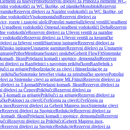
 Elementi za tuševe
Pribor
Rezervni dijelovi za Pribor
Za elemente WC-
zidni vodokotlići za WC školjke, od plastike
Monoblok
Rezervni
keramike
Rezervni dijelovi za Nazidni vodokotlići za WC školjke, od
zidne vodokotliće
Visokomontažni
Rezervni dijelovi za
ce, rozete i zastojni ulošci
Potrošni materijal
Izljevni ventili
Ugradbeni
za Ugradbeni vodokotlići Omega
Ugradbeni vodokotlići Delta
Rezervni
idne vodokotliće
Rezervni dijelovi za Uljevni ventili za nazidne
ke vodokotliće
Rezervni dijelovi za Uljevni ventili za keramičke
jelovi za Izljevni ventili
Start/stop ispiranje
Rezervni dijelovi za
ičinsko ispiranje
Unutarnje garniture
Rezervni dijelovi za Unutarnje
spiranje
Pribor
Membrane
Sustavi opskrbe
Geberit FlowFit
Sistemske
 komadi, fiksni
Prijelazni komadi i spojnice, demontažni
Rezervni
ni dijelovi za Razdjelnici s navojnim priključkom
Razdjelnik s
jučci za grijanje
Pribor
Izolacije za cijevi i fitinge
Izolacije za
 priključke
Sistemske brtve
Set vijaka za prirubničke spojeve
Potrošni
elovi za Sistemske cijevi za grijanje ML
Fitinzi
Rezervni dijelovi za
 dijelovi za T-komadi
Prijelazni komadi, fiksni
Rezervni dijelovi za
i dijelovi za Čepovi
Priključci
Rezervni dijelovi za
za T-komadi za grijanje
Priključci za grijanje
Rezervni dijelovi za
jučke
Poklopci za cijevi
Učvršćenja za cijevi
Učvršćenja za
s inox
Rezervni dijelovi za Geberit Mapress inox
Sistemske cijevi
e
Rezervni dijelovi za Spojnice
Redukcije
Rezervni dijelovi za
i komadi, fiksni
Prijelazni komadi i spojnice, demontažni
Rezervni
jučci
Rezervni dijelovi za Priključci
Geberit Mapress inox,
e
Rezervni dijelovi za Spojnice
Redukcije
Rezervni dijelovi za