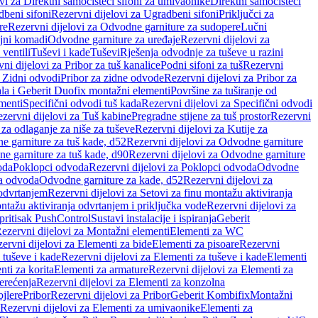
vi za Direktni samočisteći sifoni za umivaonike
Direktni samočisteći
beni sifoni
Rezervni dijelovi za Ugradbeni sifoni
Priključci za
re
Rezervni dijelovi za Odvodne garniture za sudopere
Lučni
ojni komadi
Odvodne garniture za uređaje
Rezervni dijelovi za
 ventili
Tuševi i kade
Tuševi
Rješenja odvodnje za tuševe u razini
ni dijelovi za Pribor za tuš kanalice
Podni sifoni za tuš
Rezervni
a Zidni odvodi
Pribor za zidne odvode
Rezervni dijelovi za Pribor za
ala i Geberit Duofix montažni elementi
Površine za tuširanje od
menti
Specifični odvodi tuš kada
Rezervni dijelovi za Specifični odvodi
zervni dijelovi za Tuš kabine
Pregradne stijene za tuš prostor
Rezervni
 za odlaganje za niše za tuševe
Rezervni dijelovi za Kutije za
 garniture za tuš kade, d52
Rezervni dijelovi za Odvodne garniture
e garniture za tuš kade, d90
Rezervni dijelovi za Odvodne garniture
oda
Poklopci odvoda
Rezervni dijelovi za Poklopci odvoda
Odvodne
ca odvoda
Odvodne garniture za kade, d52
Rezervni dijelovi za
 odvrtanjem
Rezervni dijelovi za Setovi za finu montažu aktiviranja
ntažu aktiviranja odvrtanjem i priključka vode
Rezervni dijelovi za
 pritisak PushControl
Sustavi instalacije i ispiranja
Geberit
ezervni dijelovi za Montažni elementi
Elementi za WC
ervni dijelovi za Elementi za bide
Elementi za pisoare
Rezervni
 tuševe i kade
Rezervni dijelovi za Elementi za tuševe i kade
Elementi
nti za korita
Elementi za armature
Rezervni dijelovi za Elementi za
erećenja
Rezervni dijelovi za Elementi za konzolna
ojlere
Pribor
Rezervni dijelovi za Pribor
Geberit Kombifix
Montažni
Rezervni dijelovi za Elementi za umivaonike
Elementi za