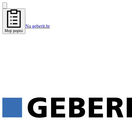
Na geberit.hr
Moji popisi