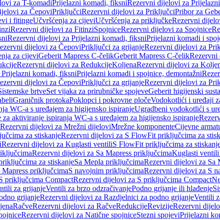
elovi za T-komadi
Prijelazni komadi, fiksni
Rezervni dijelovi za Prijelazn
ijelovi za Čepovi
Priključci
Rezervni dijelovi za Priključci
Pribor za Gebe
vi i fitinge
Učvršćenja za cijevi
Učvršćenja za priključke
Rezervni dijelo
inzi
Rezervni dijelovi za Fitinzi
Spojnice
Rezervni dijelovi za Spojnice
Re
sni
Rezervni dijelovi za Prijelazni komadi, fiksni
Prijelazni komadi i spo
ezervni dijelovi za Čepovi
Priključci za grijanje
Rezervni dijelovi za Prik
nja za cijevi
Geberit Mapress C-čelik
Geberit Mapress C-čelik
Rezervni 
kcije
Rezervni dijelovi za Redukcije
Koljena
Rezervni dijelovi za Kolje
 Prijelazni komadi, fiksni
Prijelazni komadi i spojnice, demontažni
Rezerv
ezervni dijelovi za Čepovi
Priključci za grijanje
Rezervni dijelovi za Prik
Sistemske brtve
Set vijaka za prirubničke spojeve
Geberit higijenski sust
beli
Graničnik protoka
Poklopci i pokrovne ploče
Vodokotlići i uređaji 
ranja WC-a s uređajem za higijensko ispiranje
Ugradbeni vodokotlići s ure
e za aktiviranje ispiranja WC-a s uređajem za higijensko ispiranje
Rezervn
Rezervni dijelovi za Mrežni dijelovi
Mrežne komponente
Cijevne armat
jučcima za stiskanje
Rezervni dijelovi za S FlowFit priključcima za stis
i
Rezervni dijelovi za Kuglasti ventili
S FlowFit priključcima za stiskanj
iključcima
Rezervni dijelovi za Sa Mapress priključcima
Kuglasti ventil
priključcima za stiskanje
Sa Mepla priključcima
Rezervni dijelovi za Sa
a Mapress priključcima
S navojnim priključcima
Rezervni dijelovi za S n
S priključcima Compact
Rezervni dijelovi za S priključcima Compact
Ne
tili za grijanje
Ventili za brzo odzračivanje
Podno grijanje ili hlađenje
Si
odno grijanje
Rezervni dijelovi za Razdjelnici za podno grijanje
Ventili 
jena
Račve
Rezervni dijelovi za Račve
Redukcije
Revizije
Rezervni dijelo
pojnice
Rezervni dijelovi za Natične spojnice
Stezni spojevi
Prijelazni ko