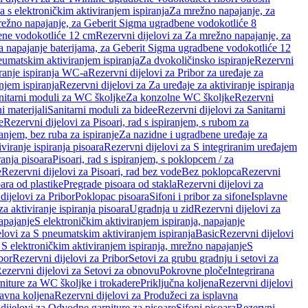
a s elektroničkim aktiviranjem ispiranja
Za mrežno napajanje, za
ežno napajanje, za Geberit Sigma ugradbene vodokotliće 8
ene vodokotliće 12 cm
Rezervni dijelovi za Za mrežno napajanje, za
Za napajanje baterijama, za Geberit Sigma ugradbene vodokotliće 12
neumatskim aktiviranjem ispiranja
Za dvokoličinsko ispiranje
Rezervni
iranje ispiranja WC-a
Rezervni dijelovi za Pribor za uređaje za
njem ispiranja
Rezervni dijelovi za Za uređaje za aktiviranje ispiranja
anitarni moduli za WC školjke
Za konzolne WC školjke
Rezervni
i materijali
Sanitarni moduli za bidee
Rezervni dijelovi za Sanitarni
e
Rezervni dijelovi za Pisoari, rad s ispiranjem, s rubom za
ranjem, bez ruba za ispiranje
Za nazidne i ugradbene uređaje za
viranje ispiranja pisoara
Rezervni dijelovi za S integriranim uređajem
ranja pisoara
Pisoari, rad s ispiranjem, s poklopcem / za
e
Rezervni dijelovi za Pisoari, rad bez vode
Bez poklopca
Rezervni
ara od plastike
Pregrade pisoara od stakla
Rezervni dijelovi za
dijelovi za Pribor
Poklopac pisoara
Sifoni i pribor za sifone
Isplavne
za aktiviranje ispiranja pisoara
Ugradnja u zid
Rezervni dijelovi za
apajanje
S elektroničkim aktiviranjem ispiranja, napajanje
elovi za S pneumatskim aktiviranjem ispiranja
Basic
Rezervni dijelovi
 S elektroničkim aktiviranjem ispiranja, mrežno napajanje
S
bor
Rezervni dijelovi za Pribor
Setovi za grubu gradnju i setovi za
ezervni dijelovi za Setovi za obnovu
Pokrovne ploče
Integrirana
niture za WC školjke i trokadere
Priključna koljena
Rezervni dijelovi
lavna koljena
Rezervni dijelovi za Produžeci za isplavna
dijelovi za Odvodne garniture za pisoare
Sifoni pisoara
Rezervni