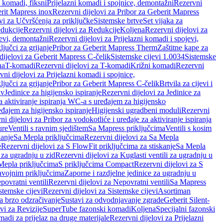
i komadi, fiksni
Prijelazni komadi i spojnice, demontažni
Rezervni
rit Mapress inox
Rezervni dijelovi za Pribor za Geberit Mapress
vi za Učvršćenja za priključke
Sistemske brtve
Set vijaka za
dukcije
Rezervni dijelovi za Redukcije
Koljena
Rezervni dijelovi za
jevi, demontažni
Rezervni dijelovi za Prijelazni komadi i spojevi,
ljučci za grijanje
Pribor za Geberit Mapress Therm
Zaštitne kape za
dijelovi za Geberit Mapress C-čelik
Sistemske cijevi 1.0034
Sistemske
na
T-komadi
Rezervni dijelovi za T-komadi
Križni komadi
Rezervni
ni dijelovi za Prijelazni komadi i spojnice,
ljučci za grijanje
Pribor za Geberit Mapress C-čelik
Brtvila za cijevi i
av
Jedinice za higijensko ispiranje
Rezervni dijelovi za Jedinice za
za aktiviranje ispiranja WC-a s uređajem za higijensko
đajem za higijensko ispiranje
Higijenski ugradbeni moduli
Rezervni
i dijelovi za Pribor za vodokotliće i uređaje za aktiviranje ispiranja
ure
Ventili s ravnim sjedištem
Sa Mapress priključcima
Ventili s kosim
kanje
Sa Mepla priključcima
Rezervni dijelovi za Sa Mepla
e
Rezervni dijelovi za S FlowFit priključcima za stiskanje
Sa Mepla
i za ugradnju u zid
Rezervni dijelovi za Kuglasti ventili za ugradnju u
 Mepla priključcima
S priključcima Compact
Rezervni dijelovi za S
avojnim priključcima
Zaporne i razdjelne jedinice za ugradnju u
povratni ventili
Rezervni dijelovi za Nepovratni ventili
Sa Mapress
stemske cijevi
Rezervni dijelovi za Sistemske cijevi
Asortiman
za brzo odzračivanje
Sustavi za odvodnjavanje zgrade
Geberit Silent-
vi za Revizije
SuperTube fazonski komadi
Koljena
Specijalni fazonski
madi za prijelaz na druge materijale
Rezervni dijelovi za Prijelazni