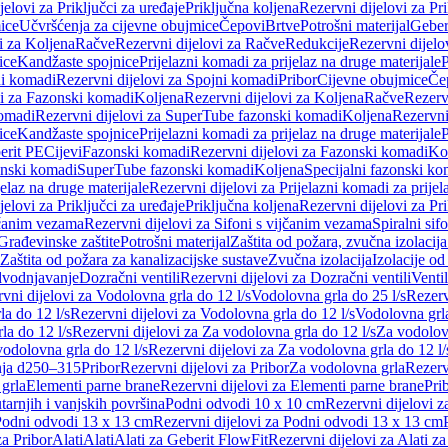
jelovi za Priključci za uređaje
Priključna koljena
Rezervni dijelovi za Pr
ice
Učvršćenja za cijevne obujmice
Čepovi
Brtve
Potrošni materijal
Geber
i za Koljena
Račve
Rezervni dijelovi za Račve
Redukcije
Rezervni dijelo
ice
Kandžaste spojnice
Prijelazni komadi za prijelaz na druge materijale
P
i komadi
Rezervni dijelovi za Spojni komadi
Pribor
Cijevne obujmice
Če
vi za Fazonski komadi
Koljena
Rezervni dijelovi za Koljena
Račve
Rezerv
omadi
Rezervni dijelovi za SuperTube fazonski komadi
Koljena
Rezervni
ice
Kandžaste spojnice
Prijelazni komadi za prijelaz na druge materijale
P
erit PE
Cijevi
Fazonski komadi
Rezervni dijelovi za Fazonski komadi
Ko
zonski komadi
SuperTube fazonski komadi
Koljena
Specijalni fazonski ko
jelaz na druge materijale
Rezervni dijelovi za Prijelazni komadi za prijel
jelovi za Priključci za uređaje
Priključna koljena
Rezervni dijelovi za Pr
jčanim vezama
Rezervni dijelovi za Sifoni s vijčanim vezama
Spiralni sif
Građevinske zaštite
Potrošni materijal
Zaštita od požara, zvučna izolacija 
 Zaštita od požara za kanalizacijske sustave
Zvučna izolacija
Izolacije od
odvodnjavanje
Dozračni ventili
Rezervni dijelovi za Dozračni ventili
Ventil
vni dijelovi za Vodolovna grla do 12 l/s
Vodolovna grla do 25 l/s
Rezerv
a do 12 l/s
Rezervni dijelovi za Vodolovna grla do 12 l/s
Vodolovna grla
la do 12 l/s
Rezervni dijelovi za Za vodolovna grla do 12 l/s
Za vodolovn
odolovna grla do 12 l/s
Rezervni dijelovi za Za vodolovna grla do 12 l/
anja d250–315
Pribor
Rezervni dijelovi za Pribor
Za vodolovna grla
Rezerv
 grla
Elementi parne brane
Rezervni dijelovi za Elementi parne brane
Pri
arnjih i vanjskih površina
Podni odvodi 10 x 10 cm
Rezervni dijelovi 
odni odvodi 13 x 13 cm
Rezervni dijelovi za Podni odvodi 13 x 13 cm
za Pribor
Alati
Alati
Alati za Geberit FlowFit
Rezervni dijelovi za Alati z