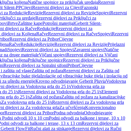
iključna koljena
Natične spojnice za priključak uređaja
Rezervni
it Silent-PP
Cijevi
Rezervni dijelovi za Cijevi
Fazonski
vi za Redukcije
Revizije
Rezervni dijelovi za Revizije
Spojevi
Rezervni
riključci za uređaje
Rezervni dijelovi za Priključci za
povi
Brtve
Zaštitne kape
Potrošni materijal
Geberit Silent-
ni dijelovi za Račve
Redukcije
Rezervni dijelovi za
 dijelovi za Koljena
Račve
Rezervni dijelovi za Račve
Spojevi
Rezervni
ribor
Rezervni dijelovi za Pribor
Cijevne
ljena
Račve
Redukcije
Revizije
Rezervni dijelovi za Revizije
Prijelazni
madi
Spojevi
Rezervni dijelovi za Spojevi
Zavareni spojevi
Natične
az na druge materijale
Vijčani spojevi
Rezervni dijelovi za Vijčani
iključna koljena
Priključne spojnice
Rezervni dijelovi za Priključne
oni
Rezervni dijelovi za Spiralni sifoni
Pribor
Cijevne
i zaštita od vlage
Zaštita od požara
Rezervni dijelovi za Zaštita od
 vibracijske buke tijela
Izolacije od vibracijske buke tijela i izolacija od
i za uštedu energije
Krovno odvodnjavanje Geberit Pluvia
Vodolovna
ni dijelovi za Vodolovna grla do 25 l/s
Vodolovna grla za
 do 25 l/s
Rezervni dijelovi za Vodolovna grla do 25 l/s
Elementi
a grla do 25 l/s
Zaštita od požara
Zaštita od požara za kanalizacijske
s
Za vodolovna grla do 25 l/s
Rezervni dijelovi za Za vodolovna grla
ni dijelovi za Za vodolovna grla
Za učvršćenja
Konvencionalno
bor
Rezervni dijelovi za Pribor
Podna odvodnja
Odvodnjavanje
za Podni odvodi 10 x 10 cm
Podni odvodi za balkone i terase, 10 x 10
Podni odvodi za balkone i terase, 13 x 13 cm
Rezervni dijelovi za
a Geberit FlowFit
Ručni alati za stiskanje
Rezervni dijelovi za Ručni