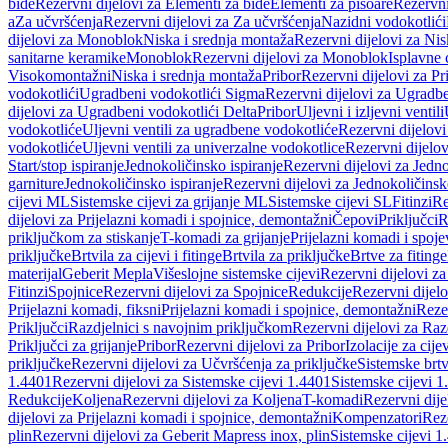
bide
Rezervni dijelovi za Elementi za bide
Elementi za pisoare
Rezervni
a
Za učvršćenja
Rezervni dijelovi za Za učvršćenja
Nazidni vodokotlići
dijelovi za Monoblok
Niska i srednja montaža
Rezervni dijelovi za Nis
sanitarne keramike
Monoblok
Rezervni dijelovi za Monoblok
Isplavne 
Visokomontažni
Niska i srednja montaža
Pribor
Rezervni dijelovi za Pr
vodokotlići
Ugradbeni vodokotlići Sigma
Rezervni dijelovi za Ugradb
dijelovi za Ugradbeni vodokotlići Delta
Pribor
Uljevni i izljevni ventili
vodokotliće
Uljevni ventili za ugradbene vodokotliće
Rezervni dijelovi
vodokotliće
Uljevni ventili za univerzalne vodokotlice
Rezervni dijelov
Start/stop ispiranje
Jednokoličinsko ispiranje
Rezervni dijelovi za Jedno
garniture
Jednokoličinsko ispiranje
Rezervni dijelovi za Jednokoličinsk
cijevi ML
Sistemske cijevi za grijanje ML
Sistemske cijevi SL
Fitinzi
Re
dijelovi za Prijelazni komadi i spojnice, demontažni
Čepovi
Priključci
R
priključkom za stiskanje
T-komadi za grijanje
Prijelazni komadi i spoje
priključke
Brtvila za cijevi i fitinge
Brtvila za priključke
Brtve za fitinge
materijal
Geberit Mepla
Višeslojne sistemske cijevi
Rezervni dijelovi za
Fitinzi
Spojnice
Rezervni dijelovi za Spojnice
Redukcije
Rezervni dijel
Prijelazni komadi, fiksni
Prijelazni komadi i spojnice, demontažni
Rezer
Priključci
Razdjelnici s navojnim priključkom
Rezervni dijelovi za Raz
Priključci za grijanje
Pribor
Rezervni dijelovi za Pribor
Izolacije za cijev
priključke
Rezervni dijelovi za Učvršćenja za priključke
Sistemske brt
1.4401
Rezervni dijelovi za Sistemske cijevi 1.4401
Sistemske cijevi 1
Redukcije
Koljena
Rezervni dijelovi za Koljena
T-komadi
Rezervni dij
dijelovi za Prijelazni komadi i spojnice, demontažni
Kompenzatori
Rez
plin
Rezervni dijelovi za Geberit Mapress inox, plin
Sistemske cijevi 1