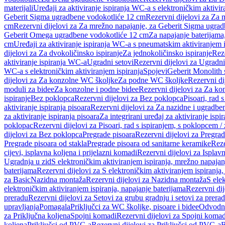
materijali
Uređaji za aktiviranje ispiranja WC-a s elektroničkim aktivir
Geberit Sigma ugradbene vodokotliće 12 cm
Rezervni dijelovi za Za
cm
Rezervni dijelovi za Za mrežno napajanje, za Geberit Sigma ugra
Geberit Omega ugradbene vodokotliće 12 cm
Za napajanje baterijam
cm
Uređaji za aktiviranje ispiranja WC-a s pneumatskim aktiviranjem i
dijelovi za Za dvokoličinsko ispiranje
Za jednokoličinsko ispiranje
Reze
aktiviranje ispiranja WC-a
Ugradni setovi
Rezervni dijelovi za Ugradni
WC-a s elektroničkim aktiviranjem ispiranja
Spojevi
Geberit Monolith 
dijelovi za Za konzolne WC školjke
Za podne WC školjke
Rezervni di
moduli za bidee
Za konzolne i podne bidee
Rezervni dijelovi za Za ko
ispiranje
Bez poklopca
Rezervni dijelovi za Bez poklopca
Pisoari, rad 
aktiviranje ispiranja pisoara
Rezervni dijelovi za Za nazidne i ugradbene
za aktiviranje ispiranja pisoara
Za integrirani uređaj za aktiviranje ispi
poklopac
Rezervni dijelovi za Pisoari, rad s ispiranjem, s poklopcem /
dijelovi za Bez poklopca
Pregrade pisoara
Rezervni dijelovi za Pregrad
Pregrade pisoara od stakla
Pregrade pisoara od sanitarne keramike
Reze
cijevi, isplavna koljena i prijelazni komadi
Rezervni dijelovi za Isplavn
Ugradnja u zid
S elektroničkim aktiviranjem ispiranja, mrežno napajan
baterijama
Rezervni dijelovi za S elektroničkim aktiviranjem ispiranja,
za Basic
Nazidna montaža
Rezervni dijelovi za Nazidna montaža
S ele
elektroničkim aktiviranjem ispiranja, napajanje baterijama
Rezervni dij
preradu
Rezervni dijelovi za Setovi za grubu gradnju i setovi za prera
upravljanja
Pomagala
Priključci za WC školjke, pisoare i bidee
Odvodne
za Priključna koljena
Spojni komadi
Rezervni dijelovi za Spojni komad
koljena
Priključci od PVC-a
Rezervni dijelovi za Priključci od PVC-a
B