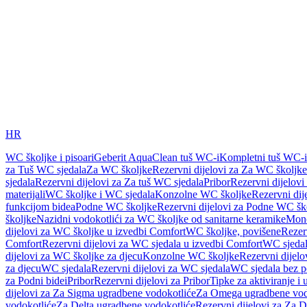
HR
WC školjke i pisoari
Geberit AquaClean tuš WC-i
Kompletni tuš WC-i
za Tuš WC sjedala
Za WC školjke
Rezervni dijelovi za Za WC školjke
sjedala
Rezervni dijelovi za Za tuš WC sjedala
Pribor
Rezervni dijelovi
materijali
WC školjke i WC sjedala
Konzolne WC školjke
Rezervni di
funkcijom bidea
Podne WC školjke
Rezervni dijelovi za Podne WC šk
školjke
Nazidni vodokotlići za WC školjke od sanitarne keramike
Mon
dijelovi za WC školjke u izvedbi Comfort
WC školjke, povišene
Rezer
Comfort
Rezervni dijelovi za WC sjedala u izvedbi Comfort
WC sjeda
dijelovi za WC školjke za djecu
Konzolne WC školjke
Rezervni dijel
za djecu
WC sjedala
Rezervni dijelovi za WC sjedala
WC sjedala bez p
za Podni bidei
Pribor
Rezervni dijelovi za Pribor
Tipke za aktiviranje i 
dijelovi za Za Sigma ugradbene vodokotliće
Za Omega ugradbene vod
vodokotliće
Za Delta ugradbene vodokotliće
Rezervni dijelovi za Za 