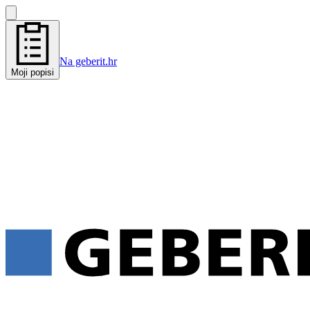
Na geberit.hr
Moji popisi