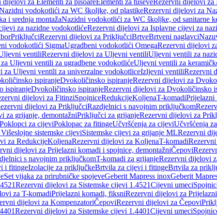
 dijelovi za Elementi za pisoare
Elementi za tuševe
Rezervni dijelovi za
Nazidni vodokotlići za WC školjke, od plastike
Rezervni dijelovi za Na
ka i srednja montaža
Nazidni vodokotlići za WC školjke, od sanitarne 
cijevi za nazidne vodokotliće
Rezervni dijelovi za Isplavne cijevi za na
ibor
Priključci
Rezervni dijelovi za Priključci
Brtve
Brtveni naglavci
Nazuvi
eni vodokotlići Sigma
Ugradbeni vodokotlići Omega
Rezervni dijelovi 
Uljevni ventili
Rezervni dijelovi za Uljevni ventili
Uljevni ventili za naz
 za Uljevni ventili za ugradbene vodokotliće
Uljevni ventili za keramič
i za Uljevni ventili za univerzalne vodokotlice
Izljevni ventili
Rezervni di
količinsko ispiranje
Dvokoličinsko ispiranje
Rezervni dijelovi za Dvokol
o ispiranje
Dvokoličinsko ispiranje
Rezervni dijelovi za Dvokoličinsko i
zervni dijelovi za Fitinzi
Spojnice
Redukcije
Koljena
T-komadi
Prijelazni
ezervni dijelovi za Priključci
Razdjelnici s navojnim priključkom
Rezerv
vi za grijanje, demontažni
Priključci za grijanje
Rezervni dijelovi za Prikl
Poklopci za cijevi
Poklopac za fitinge
Učvršćenja za cijevi
Učvršćenja za
 Višeslojne sistemske cijevi
Sistemske cijevi za grijanje ML
Rezervni dij
ovi za Redukcije
Koljena
Rezervni dijelovi za Koljena
T-komadi
Rezervni
vni dijelovi za Prijelazni komadi i spojnice, demontažni
Čepovi
Rezervn
djelnici s navojnim priključkom
T-komadi za grijanje
Rezervni dijelovi 
i i fitinge
Izolacije za priključke
Brtvila za cijevi i fitinge
Brtvila za prikl
ve
Set vijaka za prirubničke spojeve
Geberit Mapress inox
Geberit Mapres
.4521
Rezervni dijelovi za Sistemske cijevi 1.4521
Cijevni umeci
Spojnic
elovi za T-komadi
Prijelazni komadi, fiksni
Rezervni dijelovi za Prijelazn
ervni dijelovi za Kompenzatori
Čepovi
Rezervni dijelovi za Čepovi
Prikl
.4401
Rezervni dijelovi za Sistemske cijevi 1.4401
Cijevni umeci
Spojnic