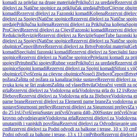
komadi za prijelaz na druge materijale
Priključci za uređaje
Rezervni di
dijelovi za Natične spojnice za priključak uređaja
Pribor
Cijevne obujm
komadi
Rezervni dijelovi za Fazonski komadi
Koljena
Rezervni dijelov
dijelovi za Spojevi
Natične spojnice
Rezervni dijelovi za Natične spojn
uređaje
Priključna koljena
Rezervni dijelovi za Priključna koljena
Spojn
Pro
Cijevi
Rezervni dijelovi za Cijevi
Fazonski komadi
Rezervni dijelo
Redukcije
Revizije
Rezervni dijelovi za Revizije
SuperTube fazonski k
dijelovi za Spojevi
Natične spojnice
Rezervni dijelovi za Natične spojn
obujmice
Čepovi
Brtve
Rezervni dijelovi za Brtve
Potrošni materijal
Geb
komadi
Specijalni fazonski komadi
Rezervni dijelovi za Specijalni fa
spojnice
Rezervni dijelovi za Natične spojnice
Prijelazni komadi za pri
spojevi
Prirubnički spojevi
Rubne veze
Priključci za uređaje
Rezervni di
spojnice
Spojni komadi
Rezervni dijelovi za Spojni komadi
Sifoni s vi
obujmice
Učvršćenja za cijevne obujmice
Noseći žljebovi
Čepovi
Brtve
požara
Zaštita od požara za kanalizacijske sustave
Rezervni dijelovi za
zvuka koja se širi zrakom
Zaštita od vlage
Brtvila
Odzračni ventili za 
grla
Rezervni dijelovi za Vodolovna grla
Vodolovna grla do 12 l/s
Rezer
žljebove
Rezervni dijelovi za Vodolovna grla za žljebove
Vodolovna grl
parne brane
Rezervni dijelovi za Elementi parne brane
Za vodolovna gr
sustave
Sigurnosni preljevi
Rezervni dijelovi za Sigurnosni preljevi
Za v
do 25 l/s
Učvršćenja
Sustav pričvršćivanja d40–200
Sustav pričvršćiv
krovno odvodnjavanje
Vodolovna grla
Rezervni dijelovi za Vodolovna
unutarnjih i vanjskih površina
Rezervni dijelovi za Odvodnjavanje unut
cm
Rezervni dijelovi za Podni odvodi za balkone i terase, 10 x 10 cm
P
Podni odvodi za balkone i terase, 13 x 13 cm
Pribor
Rezervni dijelovi 