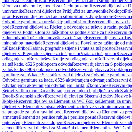
model za uštedu prostora
Rezervni dijelovi za Lučni sifoni, model za u
sifoni za umivaonike, model za uštedu prostora
Rezervni dijelovi za D
umivaonike
Rezervni dijelovi za Priključci za umivaonike
Poklopci
Prik
sifoni
Rezervni dijelovi za Lučni sifoni
Sifoni s dvije komore
Rezervni d
Odvodne garniture za uređaje
Ugradbeni sifoni
Rezervni dijelovi za Ug
poda
Rezervni dijelovi za Rješenja odvodnje za tuševe u razini poda
Tu
dijelovi za Podni sifoni za tuš
Pribor za podne sifone za tuš
Rezervni di
zidne odvode
Tuš kade i površine za tuširanje
Rezervni dijelovi za Tuš 
mineralnog materijala
Rezervni dijelovi za Površine za tuširanje od mi
tuš kada
Pribor
Kabine, pregradne stijene i vrata za tuš prostor
Rezervni 
dijelovi za Pregradne stijene za tuš prostor
Vrata za tuš prostor
Rezervni
odlaganje za niše za tuševe
Kutije za odlaganje za niše
Rezervni dijelov
za tuš kade, d52
S poklopcem odvoda
Rezervni dijelovi za S poklopc
za tuš kade, d90
S poklopcem odvoda
Rezervni dijelovi za S poklopc
garniture za tuš kade Sestra
Rezervni dijelovi za Odvodne garniture za
Odvodne garniture za kade, d52
S aktiviranjem odvrtanjem
Rezervni di
odvrtanjem
S aktiviranjem odvrtanjem i priključkom vode
Rezervni dij
Setovi za finu montažu aktiviranja odvrtanjem i priključka vode
S akti
Duofix
Sistemski zidovi
Rezervni dijelovi za Sistemski zidovi
Nosive k
školjke
Rezervni dijelovi za Elementi za WC školjke
Elementi za umiv
dijelovi za Elementi za pisoare
Elementi za tuševe sa zidnim odvodom
za pregrade za tuš u ravnini poda
Rezervni dijelovi za Elementi za pre
armature
Elementi za perilice rublja i perilice posuđa
Rezervni dijelovi 
opterećenja
Elementi za sudopere
Rezervni dijelovi za Elementi za sud
elementi
Rezervni dijelovi za Montažni elementi
Elementi za WC školj