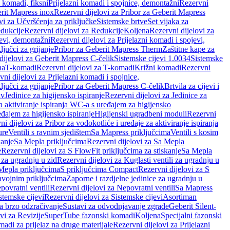
i komadi, fiksni
Prijelazni komadi i spojnice, demontažni
Rezervni
rit Mapress inox
Rezervni dijelovi za Pribor za Geberit Mapress
vi za Učvršćenja za priključke
Sistemske brtve
Set vijaka za
dukcije
Rezervni dijelovi za Redukcije
Koljena
Rezervni dijelovi za
jevi, demontažni
Rezervni dijelovi za Prijelazni komadi i spojevi,
ljučci za grijanje
Pribor za Geberit Mapress Therm
Zaštitne kape za
dijelovi za Geberit Mapress C-čelik
Sistemske cijevi 1.0034
Sistemske
na
T-komadi
Rezervni dijelovi za T-komadi
Križni komadi
Rezervni
ni dijelovi za Prijelazni komadi i spojnice,
ljučci za grijanje
Pribor za Geberit Mapress C-čelik
Brtvila za cijevi i
av
Jedinice za higijensko ispiranje
Rezervni dijelovi za Jedinice za
za aktiviranje ispiranja WC-a s uređajem za higijensko
đajem za higijensko ispiranje
Higijenski ugradbeni moduli
Rezervni
i dijelovi za Pribor za vodokotliće i uređaje za aktiviranje ispiranja
ure
Ventili s ravnim sjedištem
Sa Mapress priključcima
Ventili s kosim
kanje
Sa Mepla priključcima
Rezervni dijelovi za Sa Mepla
e
Rezervni dijelovi za S FlowFit priključcima za stiskanje
Sa Mepla
i za ugradnju u zid
Rezervni dijelovi za Kuglasti ventili za ugradnju u
 Mepla priključcima
S priključcima Compact
Rezervni dijelovi za S
avojnim priključcima
Zaporne i razdjelne jedinice za ugradnju u
povratni ventili
Rezervni dijelovi za Nepovratni ventili
Sa Mapress
stemske cijevi
Rezervni dijelovi za Sistemske cijevi
Asortiman
za brzo odzračivanje
Sustavi za odvodnjavanje zgrade
Geberit Silent-
vi za Revizije
SuperTube fazonski komadi
Koljena
Specijalni fazonski
madi za prijelaz na druge materijale
Rezervni dijelovi za Prijelazni