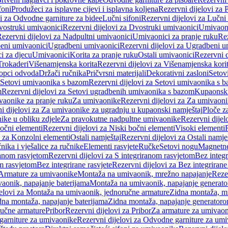
foni
Produžeci za isplavne cijevi i isplavna koljena
Rezervni dijelovi za P
i za Odvodne garniture za bidee
Lučni sifoni
Rezervni dijelovi za Lučni 
ostruki umivaonici
Rezervni dijelovi za Dvostruki umivaonici
Umivaoni
ezervni dijelovi za Nadpultni umivaonici
Umivaonici za pranje ruku
Rez
beni umivaonici
Ugradbeni umivaonici
Rezervni dijelovi za Ugradbeni u
i za djecu
Umivaonici
Korita za pranje ruku
Ostali umivaonici
Rezervni d
Trokaderi
Višenamjenska korita
Rezervni dijelovi za Višenamjenska kori
opci odvoda
Držači ručnika
Pričvrsni materijali
Dekorativni zasloni
Setov
Setovi umivaonika s bazom
Rezervni dijelovi za Setovi umivaonika s 
m
Rezervni dijelovi za Setovi ugradbenih umivaonika s bazom
Kupaonski
vaonike za pranje ruku
Za umivaonike
Rezervni dijelovi za Za umivaon
i dijelovi za Za umivaonike za ugradnju u kupaonski namještaj
Ploče z
ike u obliku zdjele
Za pravokutne nadpultne umivaonike
Rezervni dije
očni elementi
Rezervni dijelovi za Niski bočni elementi
Visoki elementi
i za Konzolni elementi
Ostali namještaj
Rezervni dijelovi za Ostali namje
nika i vješalice za ručnike
Elementi rasvjete
Ručke
Setovi nogu
Magnetne
ranom rasvjetom
Rezervni dijelovi za S integriranom rasvjetom
Bez integr
om rasvjetom
Bez integrirane rasvjete
Rezervni dijelovi za Bez integrirane
 Armature za umivaonike
Montaža na umivaonik, mrežno napajanje
Reze
aonik, napajanje baterijama
Montaža na umivaonik, napajanje generat
jelovi za Montaža na umivaonik, jednoručne armature
Zidna montaža, m
dna montaža, napajanje baterijama
Zidna montaža, napajanje generator
ručne armature
Pribor
Rezervni dijelovi za Pribor
Za armature za umivao
arniture za umivaonike
Rezervni dijelovi za Odvodne garniture za um