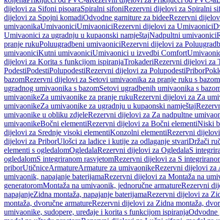
dijelovi za Sifoni pisoara
Spiralni sifoni
Rezervni dijelovi za Spiralni si
dijelovi za Spojni komadi
Odvodne garniture za bidee
Rezervni dijelov
umivaonika
Umivaonici
Umivaonici
Rezervni dijelovi za Umivaonici
Dv
Umivaonici za ugradnju u kupaonski namještaj
Nadpultni umivaonici
R
pranje ruku
Poluugradbeni umivaonici
Rezervni dijelovi za Poluugrad
umivaonici
Kutni umivaonici
Umivaonici u izvedbi Comfort
Umivaonic
dijelovi za Korita s funkcijom ispiranja
Trokaderi
Rezervni dijelovi za 
Podesti
Podesti
Polupodesti
Rezervni dijelovi za Polupodesti
Pribor
Pokl
bazom
Rezervni dijelovi za Setovi umivaonika za pranje ruku s bazom
ugradnog umivaonika s bazom
Setovi ugradbenih umivaonika s bazo
umivaonike
Za umivaonike za pranje ruku
Rezervni dijelovi za Za umi
umivaonike
Za umivaonike za ugradnju u kupaonski namještaj
Rezervn
umivaonike u obliku zdjele
Rezervni dijelovi za Za nadpultne umivaon
umivaonike
Bočni elementi
Rezervni dijelovi za Bočni elementi
Niski b
dijelovi za Srednje visoki elementi
Konzolni elementi
Rezervni dijelov
dijelovi za Pribor
Ulošci za ladice i kutije za odlaganje stvari
Držači ruč
elementi s ogledalom
Ogledala
Rezervni dijelovi za Ogledala
S integri
ogledalom
S integriranom rasvjetom
Rezervni dijelovi za S integriran
pribor
Utičnice
Armature
Armature za umivaonike
Rezervni dijelovi za
umivaonik, napajanje baterijama
Rezervni dijelovi za Montaža na umiv
generatorom
Montaža na umivaonik, jednoručne armature
Rezervni di
napajanje
Zidna montaža, napajanje baterijama
Rezervni dijelovi za Zi
montaža, dvoručne armature
Rezervni dijelovi za Zidna montaža, dvo
umivaonike, sudopere, uređaje i korita s funkcijom ispiranja
Odvodne g