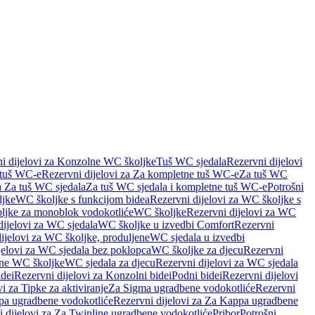
i dijelovi za Konzolne WC školjke
Tuš WC sjedala
Rezervni dijelovi
 tuš WC-e
Rezervni dijelovi za Za kompletne tuš WC-e
Za tuš WC
a Za tuš WC sjedala
Za tuš WC sjedala i kompletne tuš WC-e
Potrošni
ljke
WC školjke s funkcijom bidea
Rezervni dijelovi za WC školjke s
oljke za monoblok vodokotliće
WC školjke
Rezervni dijelovi za WC
dijelovi za WC sjedala
WC školjke u izvedbi Comfort
Rezervni
ijelovi za WC školjke, produljene
WC sjedala u izvedbi
jelovi za WC sjedala bez poklopca
WC školjke za djecu
Rezervni
dne WC školjke
WC sjedala za djecu
Rezervni dijelovi za WC sjedala
dei
Rezervni dijelovi za Konzolni bidei
Podni bidei
Rezervni dijelovi
i za Tipke za aktiviranje
Za Sigma ugradbene vodokotliće
Rezervni
a ugradbene vodokotliće
Rezervni dijelovi za Za Kappa ugradbene
 dijelovi za Za Twinline ugradbene vodokotliće
Pribor
Potrošni