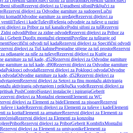
vi za Direktni samočisteći sifoni za umivaonike
Direktni samočisteći
beni sifoni
Rezervni dijelovi za Ugradbeni sifoni
Priključci za
re
Rezervni dijelovi za Odvodne garniture za sudopere
Lučni
ojni komadi
Odvodne garniture za uređaje
Rezervni dijelovi za
 ventili
Tuševi i kade
Tuševi
Rješenja odvodnje za tuševe u razini
ni dijelovi za Pribor za tuš kanalice
Podni sifoni za tuš
Rezervni
a Zidni odvodi
Pribor za zidne odvode
Rezervni dijelovi za Pribor za
ala i Geberit Duofix montažni elementi
Površine za tuširanje od
menti
Specifični odvodi tuš kada
Rezervni dijelovi za Specifični odvodi
zervni dijelovi za Tuš kabine
Pregradne stijene za tuš prostor
Rezervni
 za odlaganje za niše za tuševe
Rezervni dijelovi za Kutije za
 garniture za tuš kade, d52
Rezervni dijelovi za Odvodne garniture
e garniture za tuš kade, d90
Rezervni dijelovi za Odvodne garniture
oda
Poklopci odvoda
Rezervni dijelovi za Poklopci odvoda
Odvodne
ca odvoda
Odvodne garniture za kade, d52
Rezervni dijelovi za
 odvrtanjem
Rezervni dijelovi za Setovi za finu montažu aktiviranja
ntažu aktiviranja odvrtanjem i priključka vode
Rezervni dijelovi za
 pritisak PushControl
Sustavi instalacije i ispiranja
Geberit
ezervni dijelovi za Montažni elementi
Elementi za WC
ervni dijelovi za Elementi za bide
Elementi za pisoare
Rezervni
 tuševe i kade
Rezervni dijelovi za Elementi za tuševe i kade
Elementi
nti za korita
Elementi za armature
Rezervni dijelovi za Elementi za
erećenja
Rezervni dijelovi za Elementi za konzolna
ojlere
Pribor
Rezervni dijelovi za Pribor
Geberit Kombifix
Montažni
Rezervni dijelovi za Elementi za umivaonike
Elementi za