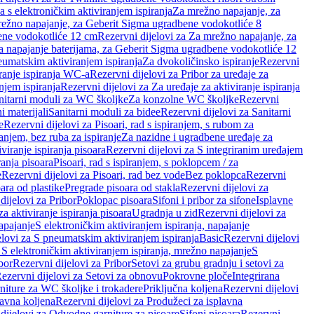
a s elektroničkim aktiviranjem ispiranja
Za mrežno napajanje, za
ežno napajanje, za Geberit Sigma ugradbene vodokotliće 8
ene vodokotliće 12 cm
Rezervni dijelovi za Za mrežno napajanje, za
Za napajanje baterijama, za Geberit Sigma ugradbene vodokotliće 12
neumatskim aktiviranjem ispiranja
Za dvokoličinsko ispiranje
Rezervni
iranje ispiranja WC-a
Rezervni dijelovi za Pribor za uređaje za
njem ispiranja
Rezervni dijelovi za Za uređaje za aktiviranje ispiranja
anitarni moduli za WC školjke
Za konzolne WC školjke
Rezervni
i materijali
Sanitarni moduli za bidee
Rezervni dijelovi za Sanitarni
e
Rezervni dijelovi za Pisoari, rad s ispiranjem, s rubom za
ranjem, bez ruba za ispiranje
Za nazidne i ugradbene uređaje za
viranje ispiranja pisoara
Rezervni dijelovi za S integriranim uređajem
ranja pisoara
Pisoari, rad s ispiranjem, s poklopcem / za
e
Rezervni dijelovi za Pisoari, rad bez vode
Bez poklopca
Rezervni
ara od plastike
Pregrade pisoara od stakla
Rezervni dijelovi za
dijelovi za Pribor
Poklopac pisoara
Sifoni i pribor za sifone
Isplavne
za aktiviranje ispiranja pisoara
Ugradnja u zid
Rezervni dijelovi za
apajanje
S elektroničkim aktiviranjem ispiranja, napajanje
elovi za S pneumatskim aktiviranjem ispiranja
Basic
Rezervni dijelovi
 S elektroničkim aktiviranjem ispiranja, mrežno napajanje
S
bor
Rezervni dijelovi za Pribor
Setovi za grubu gradnju i setovi za
ezervni dijelovi za Setovi za obnovu
Pokrovne ploče
Integrirana
niture za WC školjke i trokadere
Priključna koljena
Rezervni dijelovi
lavna koljena
Rezervni dijelovi za Produžeci za isplavna
dijelovi za Odvodne garniture za pisoare
Sifoni pisoara
Rezervni