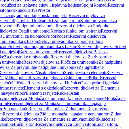
rodužeci za isplavne cijevi i isplavna koljena
Spojni komadi
Rezervni
sifoni
Priključci
Brtve
Prostor
ci za ugradnju u kupaonski namještaj
Rezervni dijelovi za
ervni dijelovi za Umivaonici za pranje ruku
Kutni umivaonici za
mivaonici
Podpultni umivaonici
Rezervni dijelovi za Podpultni
ijelovi za Ostali umivaonici
Korita s funkcijom ispiranja
Rezervni
ta
Umivaonici za učionice
Pribor
Podesti
Rezervni dijelovi za
i umivaonika s bazom
Setovi umivaonika za pranje ruku s
bazom
Setovi ugradnog umivaonika s bazom
Rezervni dijelovi za Setovi
 namještaj
Baze za umivaonike
Rezervni dijelovi za Baze za
ike
Za dvostruke umivaonike
Rezervni dijelovi za Za dvostruke
a umivaonike
Rezervni dijelovi za Ploče za umivaonike
Za nadpultne
lovi za Za pravokutne nadpultne umivaonike
Za ugradbene
Rezervni dijelovi za Visoki elementi
Srednje visoki elementi
Rezervni
štaj
Zidne police
Rezervni dijelovi za Zidne police
Pribor
Rezervni
 ploče
Utičnice
Rezervni dijelovi za Utičnice
Ostali pribor
Ogledala i
irane rasvjete
Elementi s ogledalom
Rezervni dijelovi za Elementi s
 rasvjete
Pribor
Elementi rasvjete
Ručke
Ostali
rvni dijelovi za Montaža na umivaonik, mrežno napajanje
Montaža na
orom
Rezervni dijelovi za Montaža na umivaonik, napajanje
režno napajanje
Rezervni dijelovi za Zidna montaža, mrežno
om
Rezervni dijelovi za Zidna montaža, napajanje generatorom
Zidna
nike
Rezervni dijelovi za Za armature za umivaonike
Priključci za
ivaonike
Lučni sifoni
Rezervni dijelovi za Lučni sifoni
Lučni sifoni,