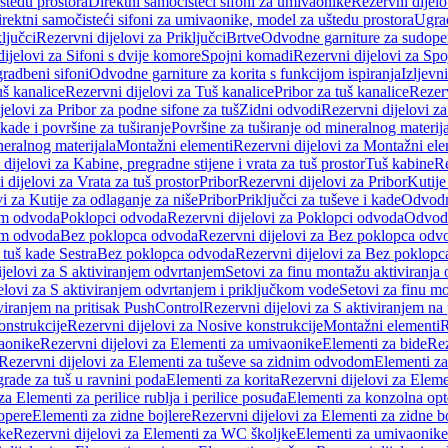
štedu prostora
Direktni samočisteći sifoni za umivaonike
Rezervni dijelo
irektni samočisteći sifoni za umivaonike, model za uštedu prostora
Ugrad
ljučci
Rezervni dijelovi za Priključci
Brtve
Odvodne garniture za sudope
ijelovi za Sifoni s dvije komore
Spojni komadi
Rezervni dijelovi za Sp
radbeni sifoni
Odvodne garniture za korita s funkcijom ispiranja
Izljevni
š kanalice
Rezervni dijelovi za Tuš kanalice
Pribor za tuš kanalice
Rezerv
jelovi za Pribor za podne sifone za tuš
Zidni odvodi
Rezervni dijelovi z
kade i površine za tuširanje
Površine za tuširanje od mineralnog materij
neralnog materijala
Montažni elementi
Rezervni dijelovi za Montažni ele
dijelovi za Kabine, pregradne stijene i vrata za tuš prostor
Tuš kabine
Re
 dijelovi za Vrata za tuš prostor
Pribor
Rezervni dijelovi za Pribor
Kutije
i za Kutije za odlaganje za niše
Pribor
Priključci za tuševe i kade
Odvodne
em odvoda
Poklopci odvoda
Rezervni dijelovi za Poklopci odvoda
Odvodn
em odvoda
Bez poklopca odvoda
Rezervni dijelovi za Bez poklopca odv
 tuš kade Sestra
Bez poklopca odvoda
Rezervni dijelovi za Bez poklop
jelovi za S aktiviranjem odvrtanjem
Setovi za finu montažu aktiviranja
elovi za S aktiviranjem odvrtanjem i priključkom vode
Setovi za finu mo
viranjem na pritisak PushControl
Rezervni dijelovi za S aktiviranjem na
onstrukcije
Rezervni dijelovi za Nosive konstrukcije
Montažni elementi
R
aonike
Rezervni dijelovi za Elementi za umivaonike
Elementi za bide
Rez
Rezervni dijelovi za Elementi za tuševe sa zidnim odvodom
Elementi za
grade za tuš u ravnini poda
Elementi za korita
Rezervni dijelovi za Eleme
za Elementi za perilice rublja i perilice posuđa
Elementi za konzolna opt
opere
Elementi za zidne bojlere
Rezervni dijelovi za Elementi za zidne b
ke
Rezervni dijelovi za Elementi za WC školjke
Elementi za umivaonike