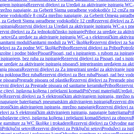
anjem ispiranja
Rezervni dijelovi za Uređaji za aktiviranje ispiranja WC-
 mrežno napajanje, za Geberit Sigma ugradbene vodokotliće 12 cm
Za mr
dbene vodokotliće 8 cm
Za mrežno napajanje, za Geberit Omega ugradb
a, za Geberit Sigma ugradbene vodokotliće 12 cm
Rezervni dijelovi za 
spiranja
Rezervni dijelovi za Uređaji za aktiviranje ispiranja WC-a s p
rvni dijelovi za Za jednokoličinsko ispiranje
Pribor za uređaje za aktiv
 setovi
Za uređaje za aktiviranje ispiranja WC-a s elektroničkim aktivira
sanitarni moduli
Sanitarni moduli za WC školjke
Rezervni dijelovi za S
jelovi za Za podne WC školjke
Pribor
Rezervni dijelovi za Pribor
Potrošn
nzolne i podne bidee
Pisoari
Pisoari, rad s ispiranjem, s rubom za ispiranj
s ispiranjem, bez ruba za ispiranje
Rezervni dijelovi za Pisoari, rad s ispi
 uređaje za aktiviranje ispiranja pisoara
S integriranim uređajem za akti
ranja pisoara
Rezervni dijelovi za Za integrirani uređaj za aktiviranje ispi
 za poklopac
Bez ruba
Rezervni dijelovi za Bez ruba
Pisoari, rad bez vod
e pisoara
Pregrade pisoara od plastike
Rezervni dijelovi za Pregrade piso
rvni dijelovi za Pregrade pisoara od sanitarne keramike
Pribor
Rezervni 
e cijevi, isplavna koljena i prijelazni komadi
Pričvrsni materijali
Uređaji 
je
Rezervni dijelovi za S elektroničkim aktiviranjem ispiranja, mrežno n
 napajanje baterijama
S pneumatskim aktiviranjem ispiranja
Rezervni dij
ktroničkim aktiviranjem ispiranja, mrežno napajanje
Rezervni dijelovi za
elovi za S elektroničkim aktiviranjem ispiranja, napajanje baterijama
Pri
du
Isplavne cijevi, isplavna koljena i prijelazni komadi
Setovi za obnovu
R
 garniture za WC školjke i trokadere
Rezervni dijelovi za Odvodne gar
i
Priključni setovi
Rezervni dijelovi za Priključni setovi
Produžeci za isp
rtveni naglavci i pokrovne kape
Odvodne garniture za pisoare
Rezervni 