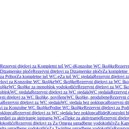
Rezervni dijelovi za Kompletni tuš WC-i
Konzolne WC školjke
Rezervn
Dizajnerske ploče
Rezervni dijelovi za Dizajnerske ploče
Za kompletne
 za Pribor
Za kompletne tuš WC-e
Za tuš WC sjedala
Rezervni dijelovi z
jelovi za Konzolne WC školjke
WC školjke
Rezervni dijelovi za WC ško
oljke
WC školjke za monoblok vodokotliće
Rezervni dijelovi za WC šk
oblok
WC sjedala
Rezervni dijelovi za WC sjedala
WC sjedala
Rezervni 
vni dijelovi za WC školjke, povišene
WC školjke, produljene
Rezervni d
la
Rezervni dijelovi za WC sjedala
WC sjedala bez poklopca
Rezervni di
ovi za Konzolne WC školjke
Podne WC školjke
Rezervni dijelovi za Po
oklopca
Rezervni dijelovi za WC sjedala bez poklopca
Bidei
Konzolni bi
uređaji za aktiviranje ispiranja WC-a
Tipke za aktiviranje
Rezervni dijelov
okotliće
Rezervni dijelovi za Za Omega ugradbene vodokotliće
Za Kapp
Delta ugradbene vodokotliće
Za Twinline ugradbene vodokotliće
Rezervni