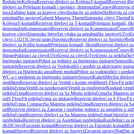
Redukcije
Koljena
Rezervni dijelovi za Koljena
T-komadi
Rezervni dij
dijelovi za Prijelazni komadi i spojnice, demontažni
Čepovi
Rezervni d
inox
Zaštitne kape za krajeve cijevi
Izolacije za priključke
Brtvila za cije
prirubničke spojeve
Geberit Mapress Therm
Sistemske cijevi Therm
Fit
Koljena
T-komadi
Rezervni dijelovi za T-komadi
Prijelazni komadi, fik
demontažni
Kompenzatori
Rezervni dijelovi za Kompenzatori
Čepovi
R
krajeve cijevi
Sistemske brtve
Set vijaka za prirubničke spojeve
Učvršće
cijevi 1.0215
Cijevni umeci
Spojnice
Rezervni dijelovi za Spojnice
Redu
dijelovi za Križni komadi
Prijelazni komadi, fiksni
Rezervni dijelovi za
demontažni
Kompenzatori
Rezervni dijelovi za Kompenzatori
Čepovi
R
fitinge
Poklopci za cijevi
Učvršćenja za cijevi
Učvršćenja za priključke
higijensko ispiranje
Pribor za jedinice za higijensko ispiranje
Senzori
Ka
ispiranje
Rezervni dijelovi za Vodokotlići i uređaji za aktiviranje ispi
dijelovi za Higijenski ugradbeni moduli
Pribor za vodokotliće i uređaj
WC-a s uređajem za higijensko ispiranje
Senzori
Kabeli
Mrežni dijelovi
sjedištem
Rezervni dijelovi za Ventili s kosim sjedištem
S FlowFit prikl
priključcima
Ventili za uzorkovanje
Ventili za pražnjenje
Kuglasti ventil
priključcima
Rezervni dijelovi za Sa Mepla priključcima
Sa Mapress pr
zid
S FlowFit priključcima za stiskanje
Rezervni dijelovi za S FlowFit 
priključcima Compact
Sa Mapress priključcima
Rezervni dijelovi za S
zid
Rezervni dijelovi za Zaporne i razdjelne jedinice za ugradnju u zid
priključcima
Rezervni dijelovi za Sa Mapress priključcima
Odzračni ven
razdjelnika
Rezervni dijelovi za Asortiman razdjelnika
Razdjelnici za p
db20
Cijevi
Fazonski komadi
Rezervni dijelovi za Fazonski komadi
Kol
komadi
Spojevi
Rezervni dijelovi za Spojevi
Zavareni spojevi
Natične s