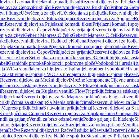
elovi za T-komadi
Prijelazni komadi, fiksni
Rezervni dijelovi za Prijelazn
ijelovi za Čepovi
Priključci
Rezervni dijelovi za Priključci
Pribor za Gebe
vi i fitinge
Učvršćenja za cijevi
Učvršćenja za priključke
Rezervni dijelo
inzi
Rezervni dijelovi za Fitinzi
Spojnice
Rezervni dijelovi za Spojnice
Re
sni
Rezervni dijelovi za Prijelazni komadi, fiksni
Prijelazni komadi i spo
ezervni dijelovi za Čepovi
Priključci za grijanje
Rezervni dijelovi za Prik
nja za cijevi
Geberit Mapress C-čelik
Geberit Mapress C-čelik
Rezervni 
kcije
Rezervni dijelovi za Redukcije
Koljena
Rezervni dijelovi za Kolje
 Prijelazni komadi, fiksni
Prijelazni komadi i spojnice, demontažni
Rezerv
ezervni dijelovi za Čepovi
Priključci za grijanje
Rezervni dijelovi za Prik
Sistemske brtve
Set vijaka za prirubničke spojeve
Geberit higijenski sust
beli
Graničnik protoka
Poklopci i pokrovne ploče
Vodokotlići i uređaji 
ranja WC-a s uređajem za higijensko ispiranje
Ugradbeni vodokotlići s ure
e za aktiviranje ispiranja WC-a s uređajem za higijensko ispiranje
Rezervn
Rezervni dijelovi za Mrežni dijelovi
Mrežne komponente
Cijevne armat
jučcima za stiskanje
Rezervni dijelovi za S FlowFit priključcima za stis
i
Rezervni dijelovi za Kuglasti ventili
S FlowFit priključcima za stiskanj
iključcima
Rezervni dijelovi za Sa Mapress priključcima
Kuglasti ventil
priključcima za stiskanje
Sa Mepla priključcima
Rezervni dijelovi za Sa
a Mapress priključcima
S navojnim priključcima
Rezervni dijelovi za S n
S priključcima Compact
Rezervni dijelovi za S priključcima Compact
Ne
tili za grijanje
Ventili za brzo odzračivanje
Podno grijanje ili hlađenje
Si
odno grijanje
Rezervni dijelovi za Razdjelnici za podno grijanje
Ventili 
jena
Račve
Rezervni dijelovi za Račve
Redukcije
Revizije
Rezervni dijelo
pojnice
Rezervni dijelovi za Natične spojnice
Stezni spojevi
Prijelazni ko