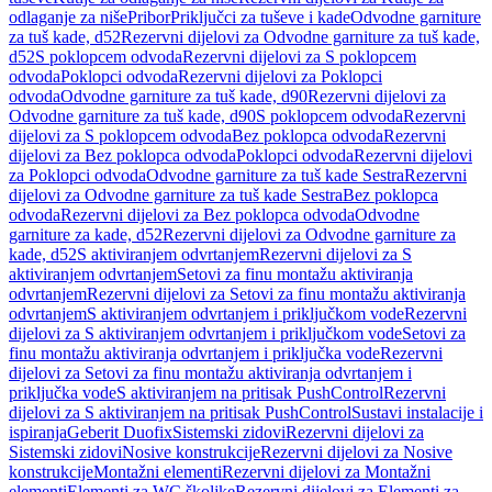
odlaganje za niše
Pribor
Priključci za tuševe i kade
Odvodne garniture
za tuš kade, d52
Rezervni dijelovi za Odvodne garniture za tuš kade,
d52
S poklopcem odvoda
Rezervni dijelovi za S poklopcem
odvoda
Poklopci odvoda
Rezervni dijelovi za Poklopci
odvoda
Odvodne garniture za tuš kade, d90
Rezervni dijelovi za
Odvodne garniture za tuš kade, d90
S poklopcem odvoda
Rezervni
dijelovi za S poklopcem odvoda
Bez poklopca odvoda
Rezervni
dijelovi za Bez poklopca odvoda
Poklopci odvoda
Rezervni dijelovi
za Poklopci odvoda
Odvodne garniture za tuš kade Sestra
Rezervni
dijelovi za Odvodne garniture za tuš kade Sestra
Bez poklopca
odvoda
Rezervni dijelovi za Bez poklopca odvoda
Odvodne
garniture za kade, d52
Rezervni dijelovi za Odvodne garniture za
kade, d52
S aktiviranjem odvrtanjem
Rezervni dijelovi za S
aktiviranjem odvrtanjem
Setovi za finu montažu aktiviranja
odvrtanjem
Rezervni dijelovi za Setovi za finu montažu aktiviranja
odvrtanjem
S aktiviranjem odvrtanjem i priključkom vode
Rezervni
dijelovi za S aktiviranjem odvrtanjem i priključkom vode
Setovi za
finu montažu aktiviranja odvrtanjem i priključka vode
Rezervni
dijelovi za Setovi za finu montažu aktiviranja odvrtanjem i
priključka vode
S aktiviranjem na pritisak PushControl
Rezervni
dijelovi za S aktiviranjem na pritisak PushControl
Sustavi instalacije i
ispiranja
Geberit Duofix
Sistemski zidovi
Rezervni dijelovi za
Sistemski zidovi
Nosive konstrukcije
Rezervni dijelovi za Nosive
konstrukcije
Montažni elementi
Rezervni dijelovi za Montažni
elementi
Elementi za WC školjke
Rezervni dijelovi za Elementi za