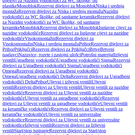
dijelovi za Nazidni vodokotlići za WC školjke, od
plastike
Monoblok
Rezervni dijelovi za Monoblok
Niska i srednja
montaža
Rezervni dijelovi za Niska i srednja montaža
Nazidni
vodokotlići za WC školjke, od sanitarne keramike
Rezervni dijelovi
za Nazidni vodokotlići za WC školjke, od sanitarne
keramike
Monoblok
Rezervni dijelovi za Monoblok
Isplavne cijevi za
nazidne vodokotliće
Rezervni dijelovi za Isplavne cijevi za nazidne
vodokotliće
Visokomontažni
Rezervni dijelovi za
Visokomontažni
Niska i srednja montaža
Pribor
Rezervni dijelovi za
Pribor
Priključci
Rezervni dijelovi za Priključci
Brtve
Brtveni
naglavci
Nazuvice, rozete i zastojni ulošci
Potrošni materijal
Izljevni
ventili
Ugradbeni vodokotlići
Ugradbeni vodokotlići Sigma
Rezervni
dijelovi za Ugradbeni vodokotlići Sigma
Ugradbeni vodokotlići
Omega
Rezervni dijelovi za Ugradbeni vodokotlići
Omega
Ugradbeni vodokotlići Delta
Rezervni dijelovi za Ugradbeni
vodokotlići Delta
Pribor
Uljevni i izljevni ventili
Uljevni
ventili
Rezervni dijelovi za Uljevni ventili
Uljevni ventili za nazidne
vodokotliće
Rezervni dijelovi za Uljevni ventili za nazidne
vodokotliće
Uljevni ventili za ugradbene vodokotliće
Rezervni
dijelovi za Uljevni ventili za ugradbene vodokotliće
Uljevni ventili
za keramičke vodokotliće
Rezervni dijelovi za Uljevni ventili za
keramičke vodokotliće
Uljevni ventili za univerzalne
vodokotlice
Rezervni dijelovi za Uljevni ventili za univerzalne
vodokotlice
Izljevni ventili
Rezervni dijelovi za Izljevni
ventili
Start/stop ispiranje
Rezervni dijelovi za Start/stop