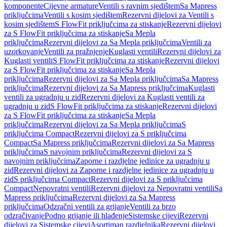
komponente
Cijevne armature
Ventili s ravnim sjedištem
Sa Mapress
priključcima
Ventili s kosim sjedištem
Rezervni dijelovi za Ventili s
kosim sjedištem
S FlowFit priključcima za stiskanje
Rezervni dijelovi
za S FlowFit priključcima za stiskanje
Sa Mepla
priključcima
Rezervni dijelovi za Sa Mepla priključcima
Ventili za
uzorkovanje
Ventili za pražnjenje
Kuglasti ventili
Rezervni dijelovi za
Kuglasti ventili
S FlowFit priključcima za stiskanje
Rezervni dijelovi
za S FlowFit priključcima za stiskanje
Sa Mepla
priključcima
Rezervni dijelovi za Sa Mepla priključcima
Sa Mapress
priključcima
Rezervni dijelovi za Sa Mapress priključcima
Kuglasti
ventili za ugradnju u zid
Rezervni dijelovi za Kuglasti ventili za
ugradnju u zid
S FlowFit priključcima za stiskanje
Rezervni dijelovi
za S FlowFit priključcima za stiskanje
Sa Mepla
priključcima
Rezervni dijelovi za Sa Mepla priključcima
S
priključcima Compact
Rezervni dijelovi za S priključcima
Compact
Sa Mapress priključcima
Rezervni dijelovi za Sa Mapress
priključcima
S navojnim priključcima
Rezervni dijelovi za S
navojnim priključcima
Zaporne i razdjelne jedinice za ugradnju u
zid
Rezervni dijelovi za Zaporne i razdjelne jedinice za ugradnju u
zid
S priključcima Compact
Rezervni dijelovi za S priključcima
Compact
Nepovratni ventili
Rezervni dijelovi za Nepovratni ventili
Sa
Mapress priključcima
Rezervni dijelovi za Sa Mapress
priključcima
Odzračni ventili za grijanje
Ventili za brzo
odzračivanje
Podno grijanje ili hlađenje
Sistemske cijevi
Rezervni
dijelovi za Sistemske cijevi
Asortiman razdjelnika
Rezervni dijelovi