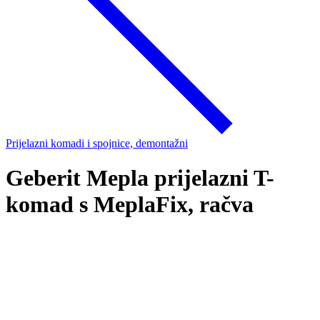
Prijelazni komadi i spojnice, demontažni
Geberit Mepla prijelazni T-
komad s MeplaFix, račva