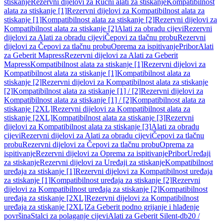
stiskanje
Rezervni dijelovi za Ručni alati za stiskanje
Kompatibilnost
alata za stiskanje [1]
Rezervni dijelovi za Kompatibilnost alata za
stiskanje [1]
Kompatibilnost alata za stiskanje [2]
Rezervni dijelovi za
Kompatibilnost alata za stiskanje [2]
Alati za obradu cijevi
Rezervni
dijelovi za Alati za obradu cijevi
Čepovi za tlačnu probu
Rezervni
dijelovi za Čepovi za tlačnu probu
Oprema za ispitivanje
Pribor
Alati
za Geberit Mapress
Rezervni dijelovi za Alati za Geberit
Mapress
Kompatibilnost alata za stiskanje [1]
Rezervni dijelovi za
Kompatibilnost alata za stiskanje [1]
Kompatibilnost alata za
stiskanje [2]
Rezervni dijelovi za Kompatibilnost alata za stiskanje
[2]
Kompatibilnost alata za stiskanje [1] / [2]
Rezervni dijelovi za
Kompatibilnost alata za stiskanje [1] / [2]
Kompatibilnost alata za
stiskanje [2XL]
Rezervni dijelovi za Kompatibilnost alata za
stiskanje [2XL]
Kompatibilnost alata za stiskanje [3]
Rezervni
dijelovi za Kompatibilnost alata za stiskanje [3]
Alati za obradu
cijevi
Rezervni dijelovi za Alati za obradu cijevi
Čepovi za tlačnu
probu
Rezervni dijelovi za Čepovi za tlačnu probu
Oprema za
ispitivanje
Rezervni dijelovi za Oprema za ispitivanje
Pribor
Uređaji
za stiskanje
Rezervni dijelovi za Uređaji za stiskanje
Kompatibilnost
uređaja za stiskanje [1]
Rezervni dijelovi za Kompatibilnost uređaja
za stiskanje [1]
Kompatibilnost uređaja za stiskanje [2]
Rezervni
dijelovi za Kompatibilnost uređaja za stiskanje [2]
Kompatibilnost
uređaja za stiskanje [2XL]
Rezervni dijelovi za Kompatibilnost
uređaja za stiskanje [2XL]
Za Geberit podno grijanje i hlađenje
površina
Stalci za polaganje cijevi
Alati za Geberit Silent-db20 /