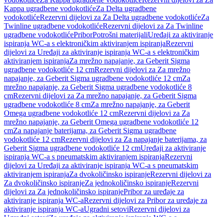
Kappa ugradbene vodokotliće
Za Delta ugradbene
vodokotliće
Rezervni dijelovi za Za Delta ugradbene vodokotliće
Za
Twinline ugradbene vodokotliće
Rezervni dijelovi za Za Twinline
ugradbene vodokotliće
Pribor
Potrošni materijali
Uređaji za aktiviranje
ispiranja WC-a s elektroničkim aktiviranjem ispiranja
Rezervni
dijelovi za Uređaji za aktiviranje ispiranja WC-a s elektroničkim
aktiviranjem ispiranja
Za mrežno napajanje, za Geberit Sigma
ugradbene vodokotliće 12 cm
Rezervni dijelovi za Za mrežno
napajanje, za Geberit Sigma ugradbene vodokotliće 12 cm
Za
mrežno napajanje, za Geberit Sigma ugradbene vodokotliće 8
cm
Rezervni dijelovi za Za mrežno napajanje, za Geberit Sigma
ugradbene vodokotliće 8 cm
Za mrežno napajanje, za Geberit
Omega ugradbene vodokotliće 12 cm
Rezervni dijelovi za Za
mrežno napajanje, za Geberit Omega ugradbene vodokotliće 12
cm
Za napajanje baterijama, za Geberit Sigma ugradbene
vodokotliće 12 cm
Rezervni dijelovi za Za napajanje baterijama, za
Geberit Sigma ugradbene vodokotliće 12 cm
Uređaji za aktiviranje
ispiranja WC-a s pneumatskim aktiviranjem ispiranja
Rezervni
dijelovi za Uređaji za aktiviranje ispiranja WC-a s pneumatskim
aktiviranjem ispiranja
Za dvokoličinsko ispiranje
Rezervni dijelovi za
Za dvokoličinsko ispiranje
Za jednokoličinsko ispiranje
Rezervni
dijelovi za Za jednokoličinsko ispiranje
Pribor za uređaje za
aktiviranje ispiranja WC-a
Rezervni dijelovi za Pribor za uređaje za
aktiviranje ispiranja WC-a
Ugradni setovi
Rezervni dijelovi za