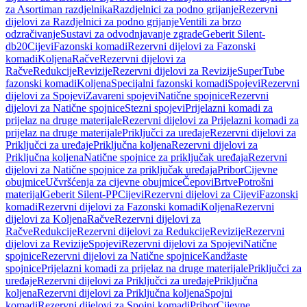
za Asortiman razdjelnika
Razdjelnici za podno grijanje
Rezervni
dijelovi za Razdjelnici za podno grijanje
Ventili za brzo
odzračivanje
Sustavi za odvodnjavanje zgrade
Geberit Silent-
db20
Cijevi
Fazonski komadi
Rezervni dijelovi za Fazonski
komadi
Koljena
Račve
Rezervni dijelovi za
Račve
Redukcije
Revizije
Rezervni dijelovi za Revizije
SuperTube
fazonski komadi
Koljena
Specijalni fazonski komadi
Spojevi
Rezervni
dijelovi za Spojevi
Zavareni spojevi
Natične spojnice
Rezervni
dijelovi za Natične spojnice
Stezni spojevi
Prijelazni komadi za
prijelaz na druge materijale
Rezervni dijelovi za Prijelazni komadi za
prijelaz na druge materijale
Priključci za uređaje
Rezervni dijelovi za
Priključci za uređaje
Priključna koljena
Rezervni dijelovi za
Priključna koljena
Natične spojnice za priključak uređaja
Rezervni
dijelovi za Natične spojnice za priključak uređaja
Pribor
Cijevne
obujmice
Učvršćenja za cijevne obujmice
Čepovi
Brtve
Potrošni
materijal
Geberit Silent-PP
Cijevi
Rezervni dijelovi za Cijevi
Fazonski
komadi
Rezervni dijelovi za Fazonski komadi
Koljena
Rezervni
dijelovi za Koljena
Račve
Rezervni dijelovi za
Račve
Redukcije
Rezervni dijelovi za Redukcije
Revizije
Rezervni
dijelovi za Revizije
Spojevi
Rezervni dijelovi za Spojevi
Natične
spojnice
Rezervni dijelovi za Natične spojnice
Kandžaste
spojnice
Prijelazni komadi za prijelaz na druge materijale
Priključci za
uređaje
Rezervni dijelovi za Priključci za uređaje
Priključna
koljena
Rezervni dijelovi za Priključna koljena
Spojni
komadi
Rezervni dijelovi za Spojni komadi
Pribor
Cijevne