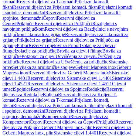
komadi
Rezervni dijelovi za T-komadi
Prijelazni komadi,
fiksni
Rezervni dijelovi za Prijelazni komadi, fiksni
Prijelazni komadi
i spojnice, demontažni
Rezervni dijelovi za Prijelazni komadi i
spojnice, demontažni
Čepovi
Rezervni dijelovi za
Čepovi
Priključci
Rezervni dijelovi za Priključci
Razdjelnici s
navojnim priključkom
Rezervni dijelovi za Razdjelnici s navojnim
priključkom
T-komadi za grijanje
Rezervni dijelovi za T-komadi za
grijanje
Priključci za grijanje
Rezervni dijelovi za Priključci za
grijanje
Pribor
Rezervni dijelovi za Pribor
Izolacije za cijevi i
fitinge
Izolacije za priključke
Brtvila za cijevi i fitinge
Brtvila za
priključke
Poklopci za cijevi
Učvršćenja za cijevi
Učvršćenja za
priključke
Rezervni dijelovi za Učvršćenja za priključke
Sistemske
brtve
Set vijaka za prirubničke spojeve
Geberit Mapress inox
Geberit
Mapress inox
Rezervni dijelovi za Geberit Mapress inox
Sistemske
cijevi 1.4401
Rezervni dijelovi za Sistemske cijevi 1.4401
Sistemske
cijevi 1.4521
Rezervni dijelovi za Sistemske cijevi 1.4521
Cijevni
umeci
Spojnice
Rezervni dijelovi za Spojnice
Redukcije
Rezervni
dijelovi za Redukcije
Koljena
Rezervni dijelovi za Koljena
T-
komadi
Rezervni dijelovi za T-komadi
Prijelazni komadi,
fiksni
Rezervni dijelovi za Prijelazni komadi, fiksni
Prijelazni komadi
i spojnice, demontažni
Rezervni dijelovi za Prijelazni komadi i
spojnice, demontažni
Kompenzatori
Rezervni dijelovi za
Kompenzatori
Čepovi
Rezervni dijelovi za Čepovi
Priključci
Rezervni
dijelovi za Priključci
Geberit Mapress inox, plin
Rezervni dijelovi za
Geberit Mapress inox, plin
Sistemske cijevi 1.4401
Rezervni dijelovi