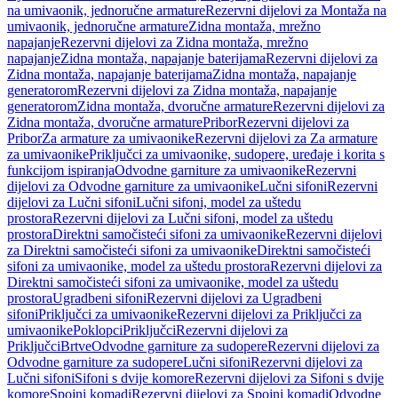
na umivaonik, jednoručne armature
Rezervni dijelovi za Montaža na
umivaonik, jednoručne armature
Zidna montaža, mrežno
napajanje
Rezervni dijelovi za Zidna montaža, mrežno
napajanje
Zidna montaža, napajanje baterijama
Rezervni dijelovi za
Zidna montaža, napajanje baterijama
Zidna montaža, napajanje
generatorom
Rezervni dijelovi za Zidna montaža, napajanje
generatorom
Zidna montaža, dvoručne armature
Rezervni dijelovi za
Zidna montaža, dvoručne armature
Pribor
Rezervni dijelovi za
Pribor
Za armature za umivaonike
Rezervni dijelovi za Za armature
za umivaonike
Priključci za umivaonike, sudopere, uređaje i korita s
funkcijom ispiranja
Odvodne garniture za umivaonike
Rezervni
dijelovi za Odvodne garniture za umivaonike
Lučni sifoni
Rezervni
dijelovi za Lučni sifoni
Lučni sifoni, model za uštedu
prostora
Rezervni dijelovi za Lučni sifoni, model za uštedu
prostora
Direktni samočisteći sifoni za umivaonike
Rezervni dijelovi
za Direktni samočisteći sifoni za umivaonike
Direktni samočisteći
sifoni za umivaonike, model za uštedu prostora
Rezervni dijelovi za
Direktni samočisteći sifoni za umivaonike, model za uštedu
prostora
Ugradbeni sifoni
Rezervni dijelovi za Ugradbeni
sifoni
Priključci za umivaonike
Rezervni dijelovi za Priključci za
umivaonike
Poklopci
Priključci
Rezervni dijelovi za
Priključci
Brtve
Odvodne garniture za sudopere
Rezervni dijelovi za
Odvodne garniture za sudopere
Lučni sifoni
Rezervni dijelovi za
Lučni sifoni
Sifoni s dvije komore
Rezervni dijelovi za Sifoni s dvije
komore
Spojni komadi
Rezervni dijelovi za Spojni komadi
Odvodne