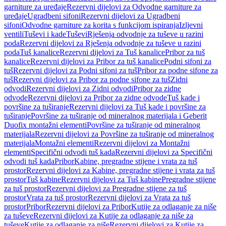
garniture za uređaje
Rezervni dijelovi za Odvodne garniture za
uređaje
Ugradbeni sifoni
Rezervni dijelovi za Ugradbeni
sifoni
Odvodne garniture za korita s funkcijom ispiranja
Izljevni
ventili
Tuševi i kade
Tuševi
Rješenja odvodnje za tuševe u razini
poda
Rezervni dijelovi za Rješenja odvodnje za tuševe u razini
poda
Tuš kanalice
Rezervni dijelovi za Tuš kanalice
Pribor za tuš
kanalice
Rezervni dijelovi za Pribor za tuš kanalice
Podni sifoni za
tuš
Rezervni dijelovi za Podni sifoni za tuš
Pribor za podne sifone za
tuš
Rezervni dijelovi za Pribor za podne sifone za tuš
Zidni
odvodi
Rezervni dijelovi za Zidni odvodi
Pribor za zidne
odvode
Rezervni dijelovi za Pribor za zidne odvode
Tuš kade i
površine za tuširanje
Rezervni dijelovi za Tuš kade i površine za
tuširanje
Površine za tuširanje od mineralnog materijala i Geberit
Duofix montažni elementi
Površine za tuširanje od mineralnog
materijala
Rezervni dijelovi za Površine za tuširanje od mineralnog
materijala
Montažni elementi
Rezervni dijelovi za Montažni
elementi
Specifični odvodi tuš kada
Rezervni dijelovi za Specifični
odvodi tuš kada
Pribor
Kabine, pregradne stijene i vrata za tuš
prostor
Rezervni dijelovi za Kabine, pregradne stijene i vrata za tuš
prostor
Tuš kabine
Rezervni dijelovi za Tuš kabine
Pregradne stijene
za tuš prostor
Rezervni dijelovi za Pregradne stijene za tuš
prostor
Vrata za tuš prostor
Rezervni dijelovi za Vrata za tuš
prostor
Pribor
Rezervni dijelovi za Pribor
Kutije za odlaganje za niše
za tuševe
Rezervni dijelovi za Kutije za odlaganje za niše za
tuševe
Kutije za odlaganje za niše
Rezervni dijelovi za Kutije za