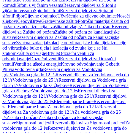
komadi
Sifoni s vijčanim vezama
Rezervni dijelovi za Sifoni s
vijčanim vezama
Spiralni sifoni
Rezervni dijelovi za Spiralni
sifoni
Pribor
Cijevne obujmice
Učvršćenja za cijevne obujmice
Noseći
žljebovi
Čepovi
Brtve
Građevinske zaštite
Potrošni materijal
Zaštita od
požara, zvučna izolacija i zaštita od vlage
Zaštita od požara
Rezervni
dijelovi za Zaštita od požara
Zaštita od požara za kanalizacijske
sustave
Rezervni dijelovi za Zaštita od požara za kanalizacijske
sustave
Zvučna izolacija
Izolacije od vibracijske buke tijela
Izolacije
od vibracijske buke tijela i izolacija od zvuka koja se širi
zrakom
Zaštita od vlage
Brtvila
Odzračni ventili za
odvodnjavanje
Dozračni ventili
Rezervni dijelovi za Dozračni
ventili
Ventili za uštedu energije
Krovno odvodnjavanje Geberit
Pluvia
Vodolovna grla
Rezervni dijelovi za Vodolovna
grla
Vodolovna grla do 12 l/s
Rezervni dijelovi za Vodolovna grla do
12 l/s
Vodolovna grla do 25 l/s
Rezervni dijelovi za Vodolovna grla
do 25 l/s
Vodolovna grla za žljebove
Rezervni dijelovi za Vodolovna
grla za žljebove
Vodolovna grla do 12 l/s
Rezervni dijelovi za
Vodolovna grla do 12 l/s
Vodolovna grla do 25 l/s
Rezervni dijelovi
za Vodolovna grla do 25 l/s
Elementi parne brane
Rezervni dijelovi
za Elementi parne brane
Za vodolovna grla do 12 l/s
Rezervni
dijelovi za Za vodolovna grla do 12 l/s
Za vodolovna grla do 25
l/s
Zaštita od požara
Zaštita od požara za kanalizacijske
sustave
Sigurnosni preljevi
Rezervni dijelovi za Sigurnosni preljevi
Za
vodolovna grla do 12 l/s
Rezervni dijelovi za Za vodolovna grla do