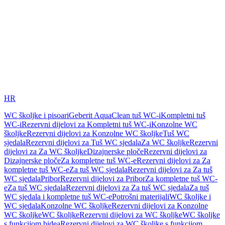
HR
WC školjke i pisoari
Geberit AquaClean tuš WC-i
Kompletni tuš
WC-i
Rezervni dijelovi za Kompletni tuš WC-i
Konzolne WC
školjke
Rezervni dijelovi za Konzolne WC školjke
Tuš WC
sjedala
Rezervni dijelovi za Tuš WC sjedala
Za WC školjke
Rezervni
dijelovi za Za WC školjke
Dizajnerske ploče
Rezervni dijelovi za
Dizajnerske ploče
Za kompletne tuš WC-e
Rezervni dijelovi za Za
kompletne tuš WC-e
Za tuš WC sjedala
Rezervni dijelovi za Za tuš
WC sjedala
Pribor
Rezervni dijelovi za Pribor
Za kompletne tuš WC-
e
Za tuš WC sjedala
Rezervni dijelovi za Za tuš WC sjedala
Za tuš
WC sjedala i kompletne tuš WC-e
Potrošni materijali
WC školjke i
WC sjedala
Konzolne WC školjke
Rezervni dijelovi za Konzolne
WC školjke
WC školjke
Rezervni dijelovi za WC školjke
WC školjke
s funkcijom bidea
Rezervni dijelovi za WC školjke s funkcijom