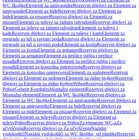
WC školjke
Elementi za umivaonike
Rezervni dijelovi za Elementi za
umivaonike
Elementi za bide
Rezervni dijelovi za Elementi za
bide
Elementi za pisoare
Rezervni dijelovi za Elementi za
pisoare
Elementi za tuševe sa zidnim odvodom
Rezervni dijelovi za
Elementi za tuševe sa zidnim odvodom
Elementi za tuševe i
kade
Rezervni dijelovi za Elementi za tuševe i kade
Elementi za
pregrade za tuš u ravnini poda
Rezervni dijelovi za Elementi za
pregrade za tuš u ravnini poda
Elementi za korita
Rezervni dijelovi za
Elementi za korita
Elementi za armature
Rezervni dijelovi za
Elementi za armature
Elementi za perilice rublja i perilice
posuđa
Rezervni dijelovi za Elementi za perilice rublja i perilice
posuđa
Elementi za konzolna opterećenja
Rezervni dijelovi za
Elementi za konzolna opterećenja
Elementi za sudopere
Rezervni
dijelovi za Elementi za sudopere
Elementi za zidne bojlere
Rezervni
dijelovi za Elementi za zidne bojlere
Pribor
Rezervni dijelovi za
Pribor
Geberit Kombifix
Montažni elementi
Rezervni dijelovi za
Montažni elementi
Elementi za WC školjke
Rezervni dijelovi za
Elementi za WC školjke
Elementi za umivaonike
Rezervni dijelovi za
Elementi za umivaonike
Elementi za bide
Rezervni dijelovi za
Elementi za bide
Elementi za pisoare
Rezervni dijelovi za Elementi za
pisoare
Elementi za tuševe
Rezervni dijelovi za Elementi za
tuševe
Pribor
Rezervni dijelovi za Pribor
Za elemente WC-a
Za
učvršćenja
Rezervni dijelovi za Za učvršćenja
Nazidni
vodokotlići
Nazidni vodokotlići za WC školjke, od plastike
Rezervni