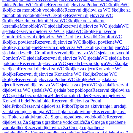
bidea
Podne WC školjke
Rezervni dijelovi za Podne WC školjke
WC
školjke za monoblok vodokotliće
Rezervni dijelovi za WC školjke za
monoblok vodokotliće
WC školjke
Rezervni dijelovi za WC
školjke
Nazidni vodokotlići za WC školjke od sanitarne
keramike
Monoblok
WC sjedala
Rezervni dijelovi za WC sjedala
WC
sjedala
Rezervni dijelovi za WC sjedala
WC školjke u izvedbi
Comfort
Rezervni dijelovi za WC školjke u izvedbi Comfort
WC
školjke, povišene
Rezervni dijelovi za WC školjke, povišene
WC
školjke, produljene
Rezervni dijelovi za WC školjke, produljene
WC
sjedala u izvedbi Comfort
Rezervni dijelovi za WC sjedala u izvedbi
Comfort
WC sjedala
Rezervni dijelovi za WC sjedala
WC sjedala bez
poklopca
Rezervni dijelovi za WC sjedala bez poklopca
WC školjke
za djecu
Rezervni dijelovi za WC školjke za djecu
Konzolne WC
školjke
Rezervni dijelovi za Konzolne WC školjke
Podne WC
školjke
Rezervni dijelovi za Podne WC školjke
WC sjedala za
djecu
Rezervni dijelovi za WC sjedala za djecu
WC sjedala
Rezervni
dijelovi za WC sjedala
WC sjedala bez poklopca
Rezervni dijelovi za
WC sjedala bez poklopca
Bidei
Konzolni bidei
Rezervni dijelovi za
Konzolni bidei
Podni bidei
Rezervni dijelovi za Podni
bidei
Pribor
Rezervni dijelovi za Pribor
Tipke za aktiviranje i uređaji
za aktiviranje ispiranja WC-a
Tipke za aktiviranje
Rezervni dijelovi
za Tipke za aktiviranje
Za Sigma ugradbene vodokotliće
Rezervni
dijelovi za Za Sigma ugradbene vodokotliće
Za Omega ugradbene
vodokotliće
Rezervni dijelovi za Za Omega ugradbene
vodokotliće
Za Kappa ugradbene vodokotliće
Rezervni dijelovi za Za