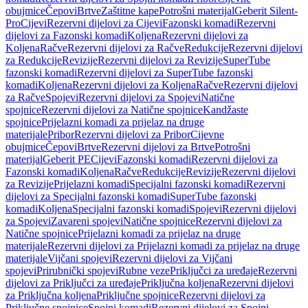
obujmice
Čepovi
Brtve
Zaštitne kape
Potrošni materijal
Geberit Silent-
Pro
Cijevi
Rezervni dijelovi za Cijevi
Fazonski komadi
Rezervni
dijelovi za Fazonski komadi
Koljena
Rezervni dijelovi za
Koljena
Račve
Rezervni dijelovi za Račve
Redukcije
Rezervni dijelovi
za Redukcije
Revizije
Rezervni dijelovi za Revizije
SuperTube
fazonski komadi
Rezervni dijelovi za SuperTube fazonski
komadi
Koljena
Rezervni dijelovi za Koljena
Račve
Rezervni dijelovi
za Račve
Spojevi
Rezervni dijelovi za Spojevi
Natične
spojnice
Rezervni dijelovi za Natične spojnice
Kandžaste
spojnice
Prijelazni komadi za prijelaz na druge
materijale
Pribor
Rezervni dijelovi za Pribor
Cijevne
obujmice
Čepovi
Brtve
Rezervni dijelovi za Brtve
Potrošni
materijal
Geberit PE
Cijevi
Fazonski komadi
Rezervni dijelovi za
Fazonski komadi
Koljena
Račve
Redukcije
Revizije
Rezervni dijelovi
za Revizije
Prijelazni komadi
Specijalni fazonski komadi
Rezervni
dijelovi za Specijalni fazonski komadi
SuperTube fazonski
komadi
Koljena
Specijalni fazonski komadi
Spojevi
Rezervni dijelovi
za Spojevi
Zavareni spojevi
Natične spojnice
Rezervni dijelovi za
Natične spojnice
Prijelazni komadi za prijelaz na druge
materijale
Rezervni dijelovi za Prijelazni komadi za prijelaz na druge
materijale
Vijčani spojevi
Rezervni dijelovi za Vijčani
spojevi
Prirubnički spojevi
Rubne veze
Priključci za uređaje
Rezervni
dijelovi za Priključci za uređaje
Priključna koljena
Rezervni dijelovi
za Priključna koljena
Priključne spojnice
Rezervni dijelovi za
Priključne spojnice
Spojni komadi
Rezervni dijelovi za Spojni