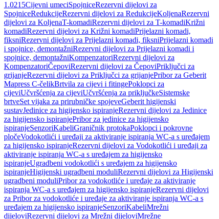
1.0215
Cijevni umeci
Spojnice
Rezervni dijelovi za
Spojnice
Redukcije
Rezervni dijelovi za Redukcije
Koljena
Rezervni
dijelovi za Koljena
T-komadi
Rezervni dijelovi za T-komadi
Križni
komadi
Rezervni dijelovi za Križni komadi
Prijelazni komadi,
fiksni
Rezervni dijelovi za Prijelazni komadi, fiksni
Prijelazni komadi
i spojnice, demontažni
Rezervni dijelovi za Prijelazni komadi i
spojnice, demontažni
Kompenzatori
Rezervni dijelovi za
Kompenzatori
Čepovi
Rezervni dijelovi za Čepovi
Priključci za
grijanje
Rezervni dijelovi za Priključci za grijanje
Pribor za Geberit
Mapress C-čelik
Brtvila za cijevi i fitinge
Poklopci za
cijevi
Učvršćenja za cijevi
Učvršćenja za priključke
Sistemske
brtve
Set vijaka za prirubničke spojeve
Geberit higijenski
sustav
Jedinice za higijensko ispiranje
Rezervni dijelovi za Jedinice
za higijensko ispiranje
Pribor za jedinice za higijensko
ispiranje
Senzori
Kabeli
Graničnik protoka
Poklopci i pokrovne
ploče
Vodokotlići i uređaji za aktiviranje ispiranja WC-a s uređajem
za higijensko ispiranje
Rezervni dijelovi za Vodokotlići i uređaji za
aktiviranje ispiranja WC-a s uređajem za higijensko
ispiranje
Ugradbeni vodokotlići s uređajem za higijensko
ispiranje
Higijenski ugradbeni moduli
Rezervni dijelovi za Higijenski
ugradbeni moduli
Pribor za vodokotliće i uređaje za aktiviranje
ispiranja WC-a s uređajem za higijensko ispiranje
Rezervni dijelovi
za Pribor za vodokotliće i uređaje za aktiviranje ispiranja WC-a s
uređajem za higijensko ispiranje
Senzori
Kabeli
Mrežni
dijelovi
Rezervni dijelovi za Mrežni dijelovi
Mrežne