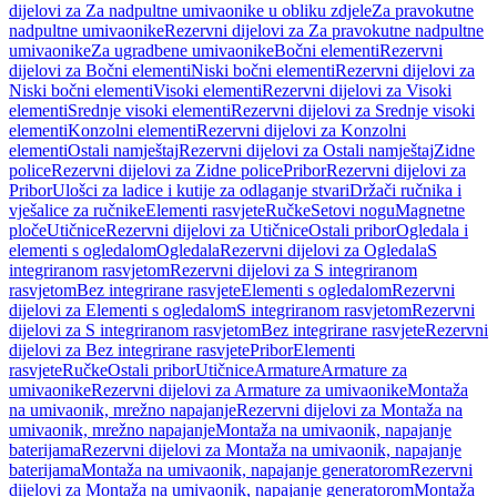
dijelovi za Za nadpultne umivaonike u obliku zdjele
Za pravokutne
nadpultne umivaonike
Rezervni dijelovi za Za pravokutne nadpultne
umivaonike
Za ugradbene umivaonike
Bočni elementi
Rezervni
dijelovi za Bočni elementi
Niski bočni elementi
Rezervni dijelovi za
Niski bočni elementi
Visoki elementi
Rezervni dijelovi za Visoki
elementi
Srednje visoki elementi
Rezervni dijelovi za Srednje visoki
elementi
Konzolni elementi
Rezervni dijelovi za Konzolni
elementi
Ostali namještaj
Rezervni dijelovi za Ostali namještaj
Zidne
police
Rezervni dijelovi za Zidne police
Pribor
Rezervni dijelovi za
Pribor
Ulošci za ladice i kutije za odlaganje stvari
Držači ručnika i
vješalice za ručnike
Elementi rasvjete
Ručke
Setovi nogu
Magnetne
ploče
Utičnice
Rezervni dijelovi za Utičnice
Ostali pribor
Ogledala i
elementi s ogledalom
Ogledala
Rezervni dijelovi za Ogledala
S
integriranom rasvjetom
Rezervni dijelovi za S integriranom
rasvjetom
Bez integrirane rasvjete
Elementi s ogledalom
Rezervni
dijelovi za Elementi s ogledalom
S integriranom rasvjetom
Rezervni
dijelovi za S integriranom rasvjetom
Bez integrirane rasvjete
Rezervni
dijelovi za Bez integrirane rasvjete
Pribor
Elementi
rasvjete
Ručke
Ostali pribor
Utičnice
Armature
Armature za
umivaonike
Rezervni dijelovi za Armature za umivaonike
Montaža
na umivaonik, mrežno napajanje
Rezervni dijelovi za Montaža na
umivaonik, mrežno napajanje
Montaža na umivaonik, napajanje
baterijama
Rezervni dijelovi za Montaža na umivaonik, napajanje
baterijama
Montaža na umivaonik, napajanje generatorom
Rezervni
dijelovi za Montaža na umivaonik, napajanje generatorom
Montaža