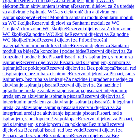
Ugradni setovi
Za uređaje za aktiviranje ispiranja WC-a s
elektroničkim aktiviranjem ispiranja
Rezervni dijelovi za Za uređaje
za aktiviranje ispiranja WC-a s elektroničkim aktiviranjem
ispiranja
Spojevi
Geberit Monolith sanitarni moduli
Sanitarni moduli
za WC školjke
Rezervni dijelovi za Sanitarni moduli za WC
školjke
Za konzolne WC školjke
Rezervni dijelovi za Za konzolne
WC školjke
Za podne WC školjke
Rezervni dijelovi za Za podne
WC školjke
Pribor
Rezervni dijelovi za Pribor
Potrošni
materijali
Sanitarni moduli za bidee
Rezervni dijelovi za Sanitarni
moduli za bidee
Za konzolne i podne bidee
Rezervni dijelovi za Za
konzolne i podne bidee
Pisoari
Pisoari, rad s ispiranjem, s rubom za
ispiranje
Rezervni dijelovi za Pisoari, rad s ispiranjem, s rubom za
ispiranje
Bez poklopca
Rezervni dijelovi za Bez poklopca
Pisoari, rad
s ispiranjem, bez ruba za ispiranje
Rezervni dijelovi za Pisoari, rad s
ispiranjem, bez ruba za ispiranje
Za nazidne i ugradbene uređaje za
aktiviranje ispiranja pisoara
Rezervni dijelovi za Za nazidne i
ugradbene uređaje za aktiviranje ispiranja pisoara
S integriranim
uređajem za aktiviranje ispiranja pisoara
Rezervni dijelovi za S
integriranim uređajem za aktiviranje ispiranja pisoara
Za integrirani
uređaj za aktiviranje ispiranja pisoara
Rezervni dijelovi za Za
integrirani uređaj za aktiviranje ispiranja pisoara
Pisoari, rad s
ispiranjem, s poklopcem / za poklopac
Rezervni dijelovi za Pisoari,
rad s ispiranjem, s poklopcem / za poklopac
Bez ruba
Rezervni
dijelovi za Bez ruba
Pisoari, rad bez vode
Rezervni dijelovi za
Pisoari, rad bez vode
Bez poklopca
Rezervni dijelovi za Bez