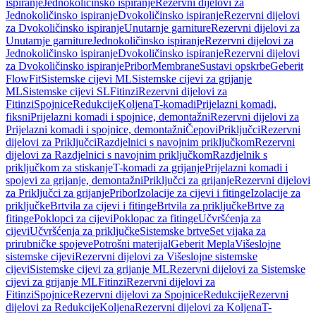
ispiranje
Jednokoličinsko ispiranje
Rezervni dijelovi za
Jednokoličinsko ispiranje
Dvokoličinsko ispiranje
Rezervni dijelovi
za Dvokoličinsko ispiranje
Unutarnje garniture
Rezervni dijelovi za
Unutarnje garniture
Jednokoličinsko ispiranje
Rezervni dijelovi za
Jednokoličinsko ispiranje
Dvokoličinsko ispiranje
Rezervni dijelovi
za Dvokoličinsko ispiranje
Pribor
Membrane
Sustavi opskrbe
Geberit
FlowFit
Sistemske cijevi ML
Sistemske cijevi za grijanje
ML
Sistemske cijevi SL
Fitinzi
Rezervni dijelovi za
Fitinzi
Spojnice
Redukcije
Koljena
T-komadi
Prijelazni komadi,
fiksni
Prijelazni komadi i spojnice, demontažni
Rezervni dijelovi za
Prijelazni komadi i spojnice, demontažni
Čepovi
Priključci
Rezervni
dijelovi za Priključci
Razdjelnici s navojnim priključkom
Rezervni
dijelovi za Razdjelnici s navojnim priključkom
Razdjelnik s
priključkom za stiskanje
T-komadi za grijanje
Prijelazni komadi i
spojevi za grijanje, demontažni
Priključci za grijanje
Rezervni dijelovi
za Priključci za grijanje
Pribor
Izolacije za cijevi i fitinge
Izolacije za
priključke
Brtvila za cijevi i fitinge
Brtvila za priključke
Brtve za
fitinge
Poklopci za cijevi
Poklopac za fitinge
Učvršćenja za
cijevi
Učvršćenja za priključke
Sistemske brtve
Set vijaka za
prirubničke spojeve
Potrošni materijal
Geberit Mepla
Višeslojne
sistemske cijevi
Rezervni dijelovi za Višeslojne sistemske
cijevi
Sistemske cijevi za grijanje ML
Rezervni dijelovi za Sistemske
cijevi za grijanje ML
Fitinzi
Rezervni dijelovi za
Fitinzi
Spojnice
Rezervni dijelovi za Spojnice
Redukcije
Rezervni
dijelovi za Redukcije
Koljena
Rezervni dijelovi za Koljena
T-