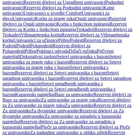
umivaonici
Rezervni dijelovi za Ugradbeni umivaonici
Podpultni
umivaonici
Rezervni dijelovi za Podpultni umivaonici
Kutni
umivaonici
Umivaonici u izvedbi Comfort
Umivaonici za
djecu
Umivaonici
Korita za pranje ruku
Ostali umivaonici
Rezervni
dijelovi za Ostali umivaonici
Korita s funkcijom ispiranja
Rezervni
dijelovi za Korita s funkcijom ispiranja
Trokaderi
Rezervni dijelovi za
Trokaderi
Višenamjenska korita
Rezervni dijelovi za Višenamjenska
korita
Umivaonici za učionice
Pribor
Podesti
Rezervni dijelovi za
Podesti
Podesti
Polupodesti
Rezervni dijelovi za
Polupodesti
Pribor
Poklopci odvoda
Držači ručnika
Pričvrsni
materijali
Dekorativni zasloni
Setovi umivaonika s bazom
Setovi
umivaonika za pranje ruku s bazom
Rezervni dijelovi za Setovi
umivaonika za pranje ruku s bazom
Setovi umivaonika s
bazom
Rezervni dijelovi za Setovi umivaonika s bazom
Setovi
ugradnog umivaonika s bazom
Rezervni dijelovi za Setovi ugradnog
umivaonika s bazom
Setovi ugradbenih umivaonika s
bazom
Rezervni dijelovi za Setovi ugradbenih umivaonika s
bazom
Kupaonski namještaj
Baze za umivaonike
Rezervni dijelovi za
Baze za umivaonike
Za umivaonike za pranje ruku
Rezervni dijelovi
za Za umivaonike za pranje ruku
Za umivaonike
Rezervni dijelovi za
Za umivaonike
Za dvostruke umivaonike
Rezervni dijelovi za Za
dvostruke umivaonike
Za umivaonike za ugradnju u kupaonski
namještaj
Rezervni dijelovi za Za umivaonike za ugradnju u
kupaonski namještaj
Ploče za umivaonike
Rezervni dijelovi za Ploče
za umivaonike
Za nadpultne umivaonike u obliku zdjele
Rezervni