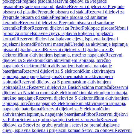
poklopca
Pregrade pisoara
Rezervni dijelovi za Pregrade
pisoara
Pregrade pisoara od plastike
Rezervni dijelovi za Pregrade
pisoara od plastike
Pregrade pisoara od stakla
Rezervni dijelovi za
Pregrade pisoara od stakla
Pregrade pisoara od sanitarne
keramike
Rezervni dijelovi za Pregrade pisoara od sanitarne
keramike
Pribor
Rezervni dijelovi za Pribor
Poklopac pisoara
Sifoni i
pribor za sifone
Isplavne cijevi, isplavna koljena i prijelazni
komadi
Rezervni dijelovi za Isplavne cijevi, isplavna koljena i
prijelazni komadi
Pričvrsni materijali
Uređaji za aktiviranje ispiranja
pisoara
Ugradnja u zid
Rezervni dijelovi za Ugradnja u zid
S
elektroničkim aktiviranjem ispiranja, mrežno napajanje
Rezervni
dijelovi za S elektroničkim aktiviranjem ispiranja, mrežno
napajanje
S elektroničkim aktiviranjem ispiranja, napajanje
baterijama
Rezervni dijelovi za S elektroničkim aktiviranjem
ispiranja, napajanje baterijama
S pneumatskim aktiviranjem
ispiranja
Rezervni dijelovi za S pneumatskim aktiviranjem
ispiranja
Basic
Rezervni dijelovi za Basic
Nazidna montaža
Rezervni
dijelovi za Nazidna montaža
S elektroničkim aktiviranjem ispiranja,
mrežno napajanje
Rezervni dijelovi za S elektroničkim aktiviranjem
ispiranja, mrežno napajanje
S elektroničkim aktiviranjem ispiranja,
napajanje baterijama
Rezervni dijelovi za S elektroničkim
aktiviranjem ispiranja, napajanje baterijama
Pribor
Rezervni dijelovi
za Pribor
Setovi za grubu gradnju i setovi za preradu
Rezervni
dijelovi za Setovi za grubu gradnju i setovi za preradu
Isplavne
cijevi, isplavna koljena i prijelazni komadi
Setovi za obnovu
Rezervni