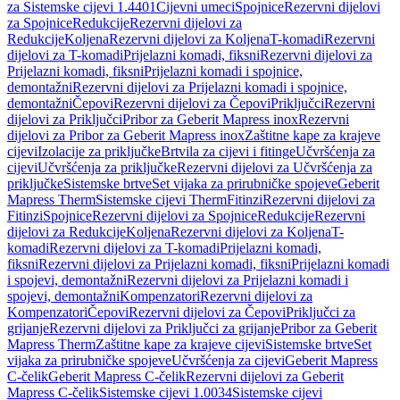
za Sistemske cijevi 1.4401
Cijevni umeci
Spojnice
Rezervni dijelovi
za Spojnice
Redukcije
Rezervni dijelovi za
Redukcije
Koljena
Rezervni dijelovi za Koljena
T-komadi
Rezervni
dijelovi za T-komadi
Prijelazni komadi, fiksni
Rezervni dijelovi za
Prijelazni komadi, fiksni
Prijelazni komadi i spojnice,
demontažni
Rezervni dijelovi za Prijelazni komadi i spojnice,
demontažni
Čepovi
Rezervni dijelovi za Čepovi
Priključci
Rezervni
dijelovi za Priključci
Pribor za Geberit Mapress inox
Rezervni
dijelovi za Pribor za Geberit Mapress inox
Zaštitne kape za krajeve
cijevi
Izolacije za priključke
Brtvila za cijevi i fitinge
Učvršćenja za
cijevi
Učvršćenja za priključke
Rezervni dijelovi za Učvršćenja za
priključke
Sistemske brtve
Set vijaka za prirubničke spojeve
Geberit
Mapress Therm
Sistemske cijevi Therm
Fitinzi
Rezervni dijelovi za
Fitinzi
Spojnice
Rezervni dijelovi za Spojnice
Redukcije
Rezervni
dijelovi za Redukcije
Koljena
Rezervni dijelovi za Koljena
T-
komadi
Rezervni dijelovi za T-komadi
Prijelazni komadi,
fiksni
Rezervni dijelovi za Prijelazni komadi, fiksni
Prijelazni komadi
i spojevi, demontažni
Rezervni dijelovi za Prijelazni komadi i
spojevi, demontažni
Kompenzatori
Rezervni dijelovi za
Kompenzatori
Čepovi
Rezervni dijelovi za Čepovi
Priključci za
grijanje
Rezervni dijelovi za Priključci za grijanje
Pribor za Geberit
Mapress Therm
Zaštitne kape za krajeve cijevi
Sistemske brtve
Set
vijaka za prirubničke spojeve
Učvršćenja za cijevi
Geberit Mapress
C-čelik
Geberit Mapress C-čelik
Rezervni dijelovi za Geberit
Mapress C-čelik
Sistemske cijevi 1.0034
Sistemske cijevi