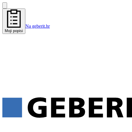
Na geberit.hr
Moji popisi