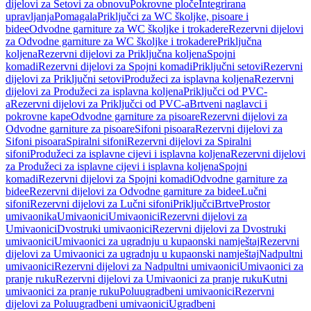
dijelovi za Setovi za obnovu
Pokrovne ploče
Integrirana
upravljanja
Pomagala
Priključci za WC školjke, pisoare i
bidee
Odvodne garniture za WC školjke i trokadere
Rezervni dijelovi
za Odvodne garniture za WC školjke i trokadere
Priključna
koljena
Rezervni dijelovi za Priključna koljena
Spojni
komadi
Rezervni dijelovi za Spojni komadi
Priključni setovi
Rezervni
dijelovi za Priključni setovi
Produžeci za isplavna koljena
Rezervni
dijelovi za Produžeci za isplavna koljena
Priključci od PVC-
a
Rezervni dijelovi za Priključci od PVC-a
Brtveni naglavci i
pokrovne kape
Odvodne garniture za pisoare
Rezervni dijelovi za
Odvodne garniture za pisoare
Sifoni pisoara
Rezervni dijelovi za
Sifoni pisoara
Spiralni sifoni
Rezervni dijelovi za Spiralni
sifoni
Produžeci za isplavne cijevi i isplavna koljena
Rezervni dijelovi
za Produžeci za isplavne cijevi i isplavna koljena
Spojni
komadi
Rezervni dijelovi za Spojni komadi
Odvodne garniture za
bidee
Rezervni dijelovi za Odvodne garniture za bidee
Lučni
sifoni
Rezervni dijelovi za Lučni sifoni
Priključci
Brtve
Prostor
umivaonika
Umivaonici
Umivaonici
Rezervni dijelovi za
Umivaonici
Dvostruki umivaonici
Rezervni dijelovi za Dvostruki
umivaonici
Umivaonici za ugradnju u kupaonski namještaj
Rezervni
dijelovi za Umivaonici za ugradnju u kupaonski namještaj
Nadpultni
umivaonici
Rezervni dijelovi za Nadpultni umivaonici
Umivaonici za
pranje ruku
Rezervni dijelovi za Umivaonici za pranje ruku
Kutni
umivaonici za pranje ruku
Poluugradbeni umivaonici
Rezervni
dijelovi za Poluugradbeni umivaonici
Ugradbeni