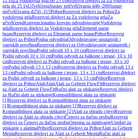
12 l/s
Za vodolovna grla do 25 l/s
Rezervni dijelovi za Za vodolovna
grla do 25 l/s
Učvršćenja
Sustav pričvršćivanja d40–200
Sustav
pričvršćivanja d250–315
Pribor
Rezervni dijelovi za Pribor
Za
vodolovna grla
Rezervni dijelovi za Za vodolovna grla
Za
učvršćenja
Konvencionalno krovno odvodnjavanje
Vodolovna
grla
Rezervni dijelovi za Vodolovna grla
Elementi parne
brane
Rezervni dijelovi za Elementi parne brane
Pribor
Rezervni
dijelovi za Pribor
Podna odvodnja
Odvodnjavanje unutarnjih i
vanjskih površina
Rezervni dijelovi za Odvodnjavanje unutarnjih i
vanjskih površina
Podni odvodi 10 x 10 cm
Rezervni dijelovi za
Podni odvodi 10 x 10 cm
Podni odvodi za balkone i terase, 10 x 10
cm
Rezervni dijelovi za Podni odvodi za balkone i terase, 10 x 10
cm
Podni odvodi 13 x 13 cm
Rezervni dijelovi za Podni odvodi 13 x
13 cm
Podni odvodi za balkone i terase, 13 x 13 cm
Rezervni dijelovi
za Podni odvodi za balkone i terase, 13 x 13 cm
Pribor
Rezervni
dijelovi za Pribor
Alati
Alati
Alati za Geberit FlowFit
Rezervni dijelovi
za Alati za Geberit FlowFit
Ručni alati za stiskanje
Rezervni dijelovi
za Ručni alati za stiskanje
Kompatibilnost alata za stiskanje
[1]
Rezervni dijelovi za Kompatibilnost alata za stiskanje
[1]
Kompatibilnost alata za stiskanje [2]
Rezervni dijelovi za
Kompatibilnost alata za stiskanje [2]
Alati za obradu cijevi
Rezervni
dijelovi za Alati za obradu cijevi
Čepovi za tlačnu probu
Rezervni
dijelovi za Čepovi za tlačnu probu
Oprema za ispitivanje
Uređaji za
stiskanje s alatima
Pribor
Rezervni dijelovi za Pribor
Alati za Geberit
Mepla
Rezervni dijelovi za Alati za Geberit Mepla
Ručni alati za