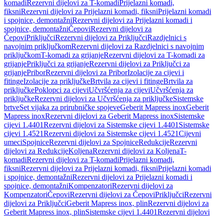
komadi
Rezervni dijelovi za T-komadi
Prijelazni komadi,
fiksni
Rezervni dijelovi za Prijelazni komadi, fiksni
Prijelazni komadi
i spojnice, demontažni
Rezervni dijelovi za Prijelazni komadi i
spojnice, demontažni
Čepovi
Rezervni dijelovi za
Čepovi
Priključci
Rezervni dijelovi za Priključci
Razdjelnici s
navojnim priključkom
Rezervni dijelovi za Razdjelnici s navojnim
priključkom
T-komadi za grijanje
Rezervni dijelovi za T-komadi za
grijanje
Priključci za grijanje
Rezervni dijelovi za Priključci za
grijanje
Pribor
Rezervni dijelovi za Pribor
Izolacije za cijevi i
fitinge
Izolacije za priključke
Brtvila za cijevi i fitinge
Brtvila za
priključke
Poklopci za cijevi
Učvršćenja za cijevi
Učvršćenja za
priključke
Rezervni dijelovi za Učvršćenja za priključke
Sistemske
brtve
Set vijaka za prirubničke spojeve
Geberit Mapress inox
Geberit
Mapress inox
Rezervni dijelovi za Geberit Mapress inox
Sistemske
cijevi 1.4401
Rezervni dijelovi za Sistemske cijevi 1.4401
Sistemske
cijevi 1.4521
Rezervni dijelovi za Sistemske cijevi 1.4521
Cijevni
umeci
Spojnice
Rezervni dijelovi za Spojnice
Redukcije
Rezervni
dijelovi za Redukcije
Koljena
Rezervni dijelovi za Koljena
T-
komadi
Rezervni dijelovi za T-komadi
Prijelazni komadi,
fiksni
Rezervni dijelovi za Prijelazni komadi, fiksni
Prijelazni komadi
i spojnice, demontažni
Rezervni dijelovi za Prijelazni komadi i
spojnice, demontažni
Kompenzatori
Rezervni dijelovi za
Kompenzatori
Čepovi
Rezervni dijelovi za Čepovi
Priključci
Rezervni
dijelovi za Priključci
Geberit Mapress inox, plin
Rezervni dijelovi za
Geberit Mapress inox, plin
Sistemske cijevi 1.4401
Rezervni dijelovi