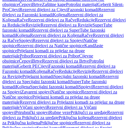
obujmice
Čepovi
Brtve
Zaštitne kape
Potrošni materijal
Geberit Silent-
Pro
Cijevi
Rezervni dijelovi za Cijevi
Fazonski komadi
Rezervni
dijelovi za Fazonski komadi
Koljena
Rezervni dijelovi za
Koljena
Račve
Rezervni dijelovi za Račve
Redukcije
Rezervni dijelovi
za Redukcije
Revizije
Rezervni dijelovi za Revizije
SuperTube
fazonski komadi
Rezervni dijelovi za SuperTube fazonski
komadi
Koljena
Rezervni dijelovi za Koljena
Račve
Rezervni dijelovi
za Račve
Spojevi
Rezervni dijelovi za Spojevi
Natične
spojnice
Rezervni dijelovi za Natične spojnice
Kandžaste
spojnice
Prijelazni komadi za prijelaz na druge
materijale
Pribor
Rezervni dijelovi za Pribor
Cijevne
obujmice
Čepovi
Brtve
Rezervni dijelovi za Brtve
Potrošni
materijal
Geberit PE
Cijevi
Fazonski komadi
Rezervni dijelovi za
Fazonski komadi
Koljena
Račve
Redukcije
Revizije
Rezervni dijelovi
za Revizije
Prijelazni komadi
Specijalni fazonski komadi
Rezervni
dijelovi za Specijalni fazonski komadi
SuperTube fazonski
komadi
Koljena
Specijalni fazonski komadi
Spojevi
Rezervni dijelovi
za Spojevi
Zavareni spojevi
Natične spojnice
Rezervni dijelovi za
Natične spojnice
Prijelazni komadi za prijelaz na druge
materijale
Rezervni dijelovi za Prijelazni komadi za prijelaz na druge
materijale
Vijčani spojevi
Rezervni dijelovi za Vijčani
spojevi
Prirubnički spojevi
Rubne veze
Priključci za uređaje
Rezervni
dijelovi za Priključci za uređaje
Priključna koljena
Rezervni dijelovi
za Priključna koljena
Priključne spojnice
Rezervni dijelovi za
Priključne spojnice
Spojni komadi
Rezervni dijelovi za Spojni