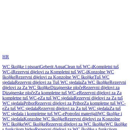
HR
WC školjke i pisoari
Geberit AquaClean tuš WC-i
Kompletni tuš
WC-i
Rezervni dijelovi za Kompletni tuš WC-i
Konzolne WC
školjke
Rezervni dijelovi za Konzolne WC školjke
Tuš WC
sjedala
Rezervni dijelovi za Tuš WC sjedala
Za WC školjke
Rezervni
dijelovi za Za WC školjke
Dizajnerske ploče
Rezervni dijelovi za
Dizajnerske ploče
Za kompletne tuš WC-e
Rezervni dijelovi za Za
kompletne tuš WC-e
Za tuš WC sjedala
Rezervni dijelovi za Za tuš
WC sjedala
Pribor
Rezervni dijelovi za Pribor
Za kompletne tuš WC-
e
Za tuš WC sjedala
Rezervni dijelovi za Za tuš WC sjedala
Za tuš
WC sjedala i kompletne tuš WC-e
Potrošni materijali
WC školjke i
WC sjedala
Konzolne WC školjke
Rezervni dijelovi za Konzolne
WC školjke
WC školjke
Rezervni dijelovi za WC školjke
WC školjke
s funkcijom bidea
Rezervni dijelovi za WC školjke s funkcijom