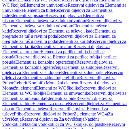
WC školjke
Elementi za umivaonike
Rezervni dijelovi za Elementi za
umivaonike
Elementi za bide
Rezervni dijelovi za Elementi za
bide
Elementi za pisoare
Rezervni dijelovi za Elementi za
pisoare
Elementi za tuševe sa zidnim odvodom
Rezervni dijelovi za
Elementi za tuševe sa zidnim odvodom
Elementi za tuševe i
kade
Rezervni dijelovi za Elementi za tuševe i kade
Elementi za
pregrade za tuš u ravnini poda
Rezervni dijelovi za Elementi za
pregrade za tuš u ravnini poda
Elementi za korita
Rezervni dijelovi za
Elementi za korita
Elementi za armature
Rezervni dijelovi za
Elementi za armature
Elementi za perilice rublja i perilice
posuđa
Rezervni dijelovi za Elementi za perilice rublja i perilice
posuđa
Elementi za konzolna opterećenja
Rezervni dijelovi za
Elementi za konzolna opterećenja
Elementi za sudopere
Rezervni
dijelovi za Elementi za sudopere
Elementi za zidne bojlere
Rezervni
dijelovi za Elementi za zidne bojlere
Pribor
Rezervni dijelovi za
Pribor
Geberit Kombifix
Montažni elementi
Rezervni dijelovi za
Montažni elementi
Elementi za WC školjke
Rezervni dijelovi za
Elementi za WC školjke
Elementi za umivaonike
Rezervni dijelovi za
Elementi za umivaonike
Elementi za bide
Rezervni dijelovi za
Elementi za bide
Elementi za pisoare
Rezervni dijelovi za Elementi za
pisoare
Elementi za tuševe
Rezervni dijelovi za Elementi za
tuševe
Pribor
Rezervni dijelovi za Pribor
Za elemente WC-a
Za
učvršćenja
Rezervni dijelovi za Za učvršćenja
Nazidni
vodokotlići
Nazidni vodokotlići za WC školjke, od plastike
Rezervni