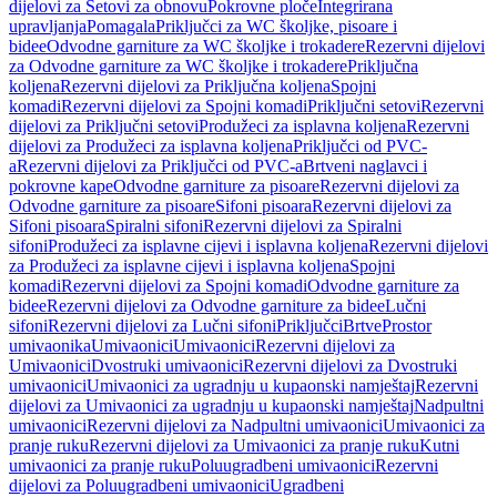
dijelovi za Setovi za obnovu
Pokrovne ploče
Integrirana
upravljanja
Pomagala
Priključci za WC školjke, pisoare i
bidee
Odvodne garniture za WC školjke i trokadere
Rezervni dijelovi
za Odvodne garniture za WC školjke i trokadere
Priključna
koljena
Rezervni dijelovi za Priključna koljena
Spojni
komadi
Rezervni dijelovi za Spojni komadi
Priključni setovi
Rezervni
dijelovi za Priključni setovi
Produžeci za isplavna koljena
Rezervni
dijelovi za Produžeci za isplavna koljena
Priključci od PVC-
a
Rezervni dijelovi za Priključci od PVC-a
Brtveni naglavci i
pokrovne kape
Odvodne garniture za pisoare
Rezervni dijelovi za
Odvodne garniture za pisoare
Sifoni pisoara
Rezervni dijelovi za
Sifoni pisoara
Spiralni sifoni
Rezervni dijelovi za Spiralni
sifoni
Produžeci za isplavne cijevi i isplavna koljena
Rezervni dijelovi
za Produžeci za isplavne cijevi i isplavna koljena
Spojni
komadi
Rezervni dijelovi za Spojni komadi
Odvodne garniture za
bidee
Rezervni dijelovi za Odvodne garniture za bidee
Lučni
sifoni
Rezervni dijelovi za Lučni sifoni
Priključci
Brtve
Prostor
umivaonika
Umivaonici
Umivaonici
Rezervni dijelovi za
Umivaonici
Dvostruki umivaonici
Rezervni dijelovi za Dvostruki
umivaonici
Umivaonici za ugradnju u kupaonski namještaj
Rezervni
dijelovi za Umivaonici za ugradnju u kupaonski namještaj
Nadpultni
umivaonici
Rezervni dijelovi za Nadpultni umivaonici
Umivaonici za
pranje ruku
Rezervni dijelovi za Umivaonici za pranje ruku
Kutni
umivaonici za pranje ruku
Poluugradbeni umivaonici
Rezervni
dijelovi za Poluugradbeni umivaonici
Ugradbeni