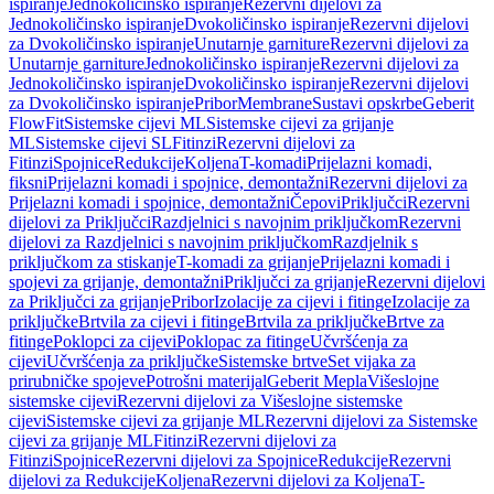
ispiranje
Jednokoličinsko ispiranje
Rezervni dijelovi za
Jednokoličinsko ispiranje
Dvokoličinsko ispiranje
Rezervni dijelovi
za Dvokoličinsko ispiranje
Unutarnje garniture
Rezervni dijelovi za
Unutarnje garniture
Jednokoličinsko ispiranje
Rezervni dijelovi za
Jednokoličinsko ispiranje
Dvokoličinsko ispiranje
Rezervni dijelovi
za Dvokoličinsko ispiranje
Pribor
Membrane
Sustavi opskrbe
Geberit
FlowFit
Sistemske cijevi ML
Sistemske cijevi za grijanje
ML
Sistemske cijevi SL
Fitinzi
Rezervni dijelovi za
Fitinzi
Spojnice
Redukcije
Koljena
T-komadi
Prijelazni komadi,
fiksni
Prijelazni komadi i spojnice, demontažni
Rezervni dijelovi za
Prijelazni komadi i spojnice, demontažni
Čepovi
Priključci
Rezervni
dijelovi za Priključci
Razdjelnici s navojnim priključkom
Rezervni
dijelovi za Razdjelnici s navojnim priključkom
Razdjelnik s
priključkom za stiskanje
T-komadi za grijanje
Prijelazni komadi i
spojevi za grijanje, demontažni
Priključci za grijanje
Rezervni dijelovi
za Priključci za grijanje
Pribor
Izolacije za cijevi i fitinge
Izolacije za
priključke
Brtvila za cijevi i fitinge
Brtvila za priključke
Brtve za
fitinge
Poklopci za cijevi
Poklopac za fitinge
Učvršćenja za
cijevi
Učvršćenja za priključke
Sistemske brtve
Set vijaka za
prirubničke spojeve
Potrošni materijal
Geberit Mepla
Višeslojne
sistemske cijevi
Rezervni dijelovi za Višeslojne sistemske
cijevi
Sistemske cijevi za grijanje ML
Rezervni dijelovi za Sistemske
cijevi za grijanje ML
Fitinzi
Rezervni dijelovi za
Fitinzi
Spojnice
Rezervni dijelovi za Spojnice
Redukcije
Rezervni
dijelovi za Redukcije
Koljena
Rezervni dijelovi za Koljena
T-