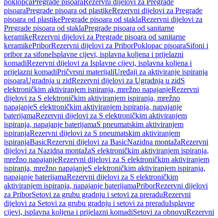
poklopca
Pregrade pisoara
Rezervni dijelovi za Pregrade
pisoara
Pregrade pisoara od plastike
Rezervni dijelovi za Pregrade
pisoara od plastike
Pregrade pisoara od stakla
Rezervni dijelovi za
Pregrade pisoara od stakla
Pregrade pisoara od sanitarne
keramike
Rezervni dijelovi za Pregrade pisoara od sanitarne
keramike
Pribor
Rezervni dijelovi za Pribor
Poklopac pisoara
Sifoni i
pribor za sifone
Isplavne cijevi, isplavna koljena i prijelazni
komadi
Rezervni dijelovi za Isplavne cijevi, isplavna koljena i
prijelazni komadi
Pričvrsni materijali
Uređaji za aktiviranje ispiranja
pisoara
Ugradnja u zid
Rezervni dijelovi za Ugradnja u zid
S
elektroničkim aktiviranjem ispiranja, mrežno napajanje
Rezervni
dijelovi za S elektroničkim aktiviranjem ispiranja, mrežno
napajanje
S elektroničkim aktiviranjem ispiranja, napajanje
baterijama
Rezervni dijelovi za S elektroničkim aktiviranjem
ispiranja, napajanje baterijama
S pneumatskim aktiviranjem
ispiranja
Rezervni dijelovi za S pneumatskim aktiviranjem
ispiranja
Basic
Rezervni dijelovi za Basic
Nazidna montaža
Rezervni
dijelovi za Nazidna montaža
S elektroničkim aktiviranjem ispiranja,
mrežno napajanje
Rezervni dijelovi za S elektroničkim aktiviranjem
ispiranja, mrežno napajanje
S elektroničkim aktiviranjem ispiranja,
napajanje baterijama
Rezervni dijelovi za S elektroničkim
aktiviranjem ispiranja, napajanje baterijama
Pribor
Rezervni dijelovi
za Pribor
Setovi za grubu gradnju i setovi za preradu
Rezervni
dijelovi za Setovi za grubu gradnju i setovi za preradu
Isplavne
cijevi, isplavna koljena i prijelazni komadi
Setovi za obnovu
Rezervni