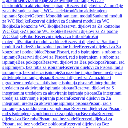
Ugradni setovi
Za uređaje za aktiviranje ispiranja WC-a s
elektroničkim aktiviranjem ispiranja
Rezervni dijelovi za Za uređaje
za aktiviranje ispiranja WC-a s elektroničkim aktiviranjem
ispiranja
Spojevi
Geberit Monolith sanitarni moduli
Sanitarni moduli
za WC školjke
Rezervni dijelovi za Sanitarni moduli za WC
školjke
Za konzolne WC školjke
Rezervni dijelovi za Za konzolne
WC školjke
Za podne WC školjke
Rezervni dijelovi za Za podne
WC školjke
Pribor
Rezervni dijelovi za Pribor
Potrošni
materijali
Sanitarni moduli za bidee
Rezervni dijelovi za Sanitarni
moduli za bidee
Za konzolne i podne bidee
Rezervni dijelovi za Za
konzolne i podne bidee
Pisoari
Pisoari, rad s ispiranjem, s rubom za
ispiranje
Rezervni dijelovi za Pisoari, rad s ispiranjem, s rubom za
ispiranje
Bez poklopca
Rezervni dijelovi za Bez poklopca
Pisoari, rad
s ispiranjem, bez ruba za ispiranje
Rezervni dijelovi za Pisoari, rad s
ispiranjem, bez ruba za ispiranje
Za nazidne i ugradbene uređaje za
aktiviranje ispiranja pisoara
Rezervni dijelovi za Za nazidne i
ugradbene uređaje za aktiviranje ispiranja pisoara
S integriranim
uređajem za aktiviranje ispiranja pisoara
Rezervni dijelovi za S
integriranim uređajem za aktiviranje ispiranja pisoara
Za integrirani
uređaj za aktiviranje ispiranja pisoara
Rezervni dijelovi za Za
integrirani uređaj za aktiviranje ispiranja pisoara
Pisoari, rad s
ispiranjem, s poklopcem / za poklopac
Rezervni dijelovi za Pisoari,
rad s ispiranjem, s poklopcem / za poklopac
Bez ruba
Rezervni
dijelovi za Bez ruba
Pisoari, rad bez vode
Rezervni dijelovi za
Pisoari, rad bez vode
Bez poklopca
Rezervni dijelovi za Bez