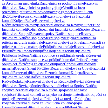
za Asortiman razdjelnika
Razdjelnici za podno grijanje
Rezervni
dijelovi za Razdjelnici za podno grijanje
Ventili za brzo
odzračivanje
Sustavi za odvodnjavanje zgrade
Geberit Silent-
db20
Cijevi
Fazonski komadi
Rezervni dijelovi za Fazonski
komadi
Koljena
Račve
Rezervni dijelovi za
Račve
Redukcije
Revizije
Rezervni dijelovi za Revizije
SuperTube
fazonski komadi
Koljena
Specijalni fazonski komadi
Spojevi
Rezervni
dijelovi za Spojevi
Zavareni spojevi
Natične spojnice
Rezervni
dijelovi za Natične spojnice
Stezni spojevi
Prijelazni komadi za
prijelaz na druge materijale
Rezervni dijelovi za Prijelazni komadi za
prijelaz na druge materijale
Priključci za uređaje
Rezervni dijelovi za
Priključci za uređaje
Priključna koljena
Rezervni dijelovi za
Priključna koljena
Natične spojnice za priključak uređaja
Rezervni
dijelovi za Natične spojnice za priključak uređaja
Pribor
Cijevne
obujmice
Učvršćenja za cijevne obujmice
Čepovi
Brtve
Potrošni
materijal
Geberit Silent-PP
Cijevi
Rezervni dijelovi za Cijevi
Fazonski
komadi
Rezervni dijelovi za Fazonski komadi
Koljena
Rezervni
dijelovi za Koljena
Račve
Rezervni dijelovi za
Račve
Redukcije
Rezervni dijelovi za Redukcije
Revizije
Rezervni
dijelovi za Revizije
Spojevi
Rezervni dijelovi za Spojevi
Natične
spojnice
Rezervni dijelovi za Natične spojnice
Kandžaste
spojnice
Prijelazni komadi za prijelaz na druge materijale
Priključci za
uređaje
Rezervni dijelovi za Priključci za uređaje
Priključna
koljena
Rezervni dijelovi za Priključna koljena
Spojni
komadi
Rezervni dijelovi za Spojni komadi
Pribor
Cijevne