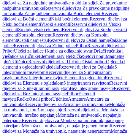
dijelovi za Za nadpultne umivaonike u obliku zdjele
Za pravokutne
nadpultne umivaonike
Rezervni dijelovi za Za pravokutne nadpultne
umivaonike
Za ugradbene umivaonike
Bočni elementi
Rezervni
dijelovi za Bočni elementi
Niski bočni elementi
Rezervni dijelovi za
Niski bočni elementi
Visoki elementi
Rezervni dijelovi za Visoki
elementi
Srednje visoki elementi
Rezervni dijelovi za Srednje visoki
elementi
Konzolni elementi
Rezervni dijelovi za Konzolni
elementi
Ostali namještaj
Rezervni dijelovi za Ostali namještaj
Zidne
police
Rezervni dijelovi za Zidne police
Pribor
Rezervni dijelovi za
Pribor
Ulošci za ladice i kutije za odlaganje stvari
Držači ručnika i
vješalice za ručnike
Elementi rasvjete
Ručke
Setovi nogu
Magnetne
ploče
Utičnice
Rezervni dijelovi za Utičnice
Ostali pribor
Ogledala i
elementi s ogledalom
Ogledala
Rezervni dijelovi za Ogledala
S
integriranom rasvjetom
Rezervni dijelovi za S integriranom
rasvjetom
Bez integrirane rasvjete
Elementi s ogledalom
Rezervni
dijelovi za Elementi s ogledalom
S integriranom rasvjetom
Rezervni
dijelovi za S integriranom rasvjetom
Bez integrirane rasvjete
Rezervni
dijelovi za Bez integrirane rasvjete
Pribor
Elementi
rasvjete
Ručke
Ostali pribor
Utičnice
Armature
Armature za
umivaonike
Rezervni dijelovi za Armature za umivaonike
Montaža
na umivaonik, mrežno napajanje
Rezervni dijelovi za Montaža na
umivaonik, mrežno napajanje
Montaža na umivaonik, napajanje
baterijama
Rezervni dijelovi za Montaža na umivaonik, napajanje
baterijama
Montaža na umivaonik, napajanje generatorom
Rezervni
dijelovi za Montaža na umivaonik, napajanje generatorom
Montaža