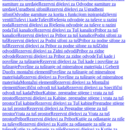
garniture za uređaje
Rezervni dijelovi za Odvodne garniture za
uređaje
Ugradbeni sifoni
Rezervni dijelovi za Ugradbeni
sifoni
Odvodne garniture za korita s funkcijom ispiranja
Izljevni
ventili
Tuševi i kade
Tuševi
Rješenja odvodnje za tuševe u razini
poda
Rezervni dijelovi za Rješenja odvodnje za tuševe u razini
poda
Tuš kanalice
Rezervni dijelovi za Tuš kanalice
Pribor za tuš
kanalice
Rezervni dijelovi za Pribor za tuš kanalice
Podni sifoni za
tuš
Rezervni dijelovi za Podni sifoni za tuš
Pribor za podne sifone za
tuš
Rezervni dijelovi za Pribor za podne sifone za tuš
Zidni
odvodi
Rezervni dijelovi za Zidni odvodi
Pribor za zidne
odvode
Rezervni dijelovi za Pribor za zidne odvode
Tuš kade i
površine za tuširanje
Rezervni dijelovi za Tuš kade i površine za
tuširanje
Površine za tuširanje od mineralnog materijala i Geberit
Duofix montažni elementi
Površine za tuširanje od mineralnog
materijala
Rezervni dijelovi za Površine za tuširanje od mineralnog
materijala
Montažni elementi
Rezervni dijelovi za Montažni
elementi
Specifični odvodi tuš kada
Rezervni dijelovi za Specifični
odvodi tuš kada
Pribor
Kabine, pregradne stijene i vrata za tuš
prostor
Rezervni dijelovi za Kabine, pregradne stijene i vrata za tuš
prostor
Tuš kabine
Rezervni dijelovi za Tuš kabine
Pregradne stijene
za tuš prostor
Rezervni dijelovi za Pregradne stijene za tuš
prostor
Vrata za tuš prostor
Rezervni dijelovi za Vrata za tuš
prostor
Pribor
Rezervni dijelovi za Pribor
Kutije za odlaganje za niše
za tuševe
Rezervni dijelovi za Kutije za odlaganje za niše za
tuševe
Kutije za odlaganje za niše
Rezervni dijelovi za Kutije za