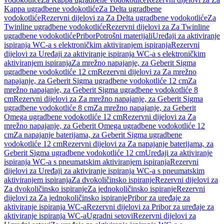
Kappa ugradbene vodokotliće
Za Delta ugradbene
vodokotliće
Rezervni dijelovi za Za Delta ugradbene vodokotliće
Za
Twinline ugradbene vodokotliće
Rezervni dijelovi za Za Twinline
ugradbene vodokotliće
Pribor
Potrošni materijali
Uređaji za aktiviranje
ispiranja WC-a s elektroničkim aktiviranjem ispiranja
Rezervni
dijelovi za Uređaji za aktiviranje ispiranja WC-a s elektroničkim
aktiviranjem ispiranja
Za mrežno napajanje, za Geberit Sigma
ugradbene vodokotliće 12 cm
Rezervni dijelovi za Za mrežno
napajanje, za Geberit Sigma ugradbene vodokotliće 12 cm
Za
mrežno napajanje, za Geberit Sigma ugradbene vodokotliće 8
cm
Rezervni dijelovi za Za mrežno napajanje, za Geberit Sigma
ugradbene vodokotliće 8 cm
Za mrežno napajanje, za Geberit
Omega ugradbene vodokotliće 12 cm
Rezervni dijelovi za Za
mrežno napajanje, za Geberit Omega ugradbene vodokotliće 12
cm
Za napajanje baterijama, za Geberit Sigma ugradbene
vodokotliće 12 cm
Rezervni dijelovi za Za napajanje baterijama, za
Geberit Sigma ugradbene vodokotliće 12 cm
Uređaji za aktiviranje
ispiranja WC-a s pneumatskim aktiviranjem ispiranja
Rezervni
dijelovi za Uređaji za aktiviranje ispiranja WC-a s pneumatskim
aktiviranjem ispiranja
Za dvokoličinsko ispiranje
Rezervni dijelovi za
Za dvokoličinsko ispiranje
Za jednokoličinsko ispiranje
Rezervni
dijelovi za Za jednokoličinsko ispiranje
Pribor za uređaje za
aktiviranje ispiranja WC-a
Rezervni dijelovi za Pribor za uređaje za
aktiviranje ispiranja WC-a
Ugradni setovi
Rezervni dijelovi za