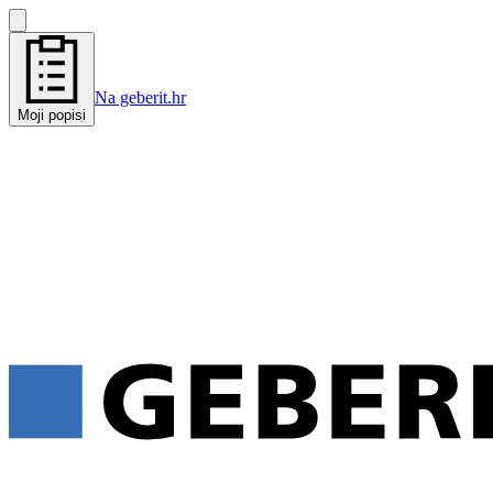
Na geberit.hr
Moji popisi