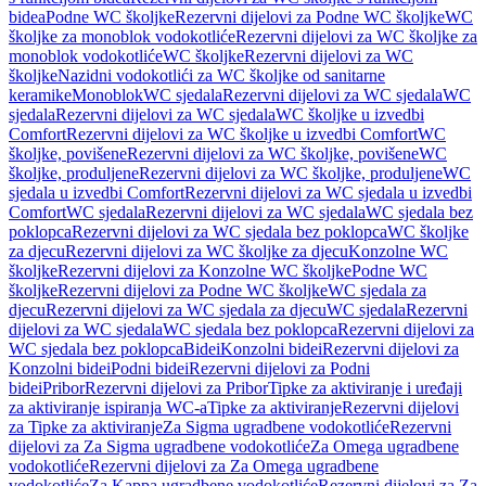
bidea
Podne WC školjke
Rezervni dijelovi za Podne WC školjke
WC
školjke za monoblok vodokotliće
Rezervni dijelovi za WC školjke za
monoblok vodokotliće
WC školjke
Rezervni dijelovi za WC
školjke
Nazidni vodokotlići za WC školjke od sanitarne
keramike
Monoblok
WC sjedala
Rezervni dijelovi za WC sjedala
WC
sjedala
Rezervni dijelovi za WC sjedala
WC školjke u izvedbi
Comfort
Rezervni dijelovi za WC školjke u izvedbi Comfort
WC
školjke, povišene
Rezervni dijelovi za WC školjke, povišene
WC
školjke, produljene
Rezervni dijelovi za WC školjke, produljene
WC
sjedala u izvedbi Comfort
Rezervni dijelovi za WC sjedala u izvedbi
Comfort
WC sjedala
Rezervni dijelovi za WC sjedala
WC sjedala bez
poklopca
Rezervni dijelovi za WC sjedala bez poklopca
WC školjke
za djecu
Rezervni dijelovi za WC školjke za djecu
Konzolne WC
školjke
Rezervni dijelovi za Konzolne WC školjke
Podne WC
školjke
Rezervni dijelovi za Podne WC školjke
WC sjedala za
djecu
Rezervni dijelovi za WC sjedala za djecu
WC sjedala
Rezervni
dijelovi za WC sjedala
WC sjedala bez poklopca
Rezervni dijelovi za
WC sjedala bez poklopca
Bidei
Konzolni bidei
Rezervni dijelovi za
Konzolni bidei
Podni bidei
Rezervni dijelovi za Podni
bidei
Pribor
Rezervni dijelovi za Pribor
Tipke za aktiviranje i uređaji
za aktiviranje ispiranja WC-a
Tipke za aktiviranje
Rezervni dijelovi
za Tipke za aktiviranje
Za Sigma ugradbene vodokotliće
Rezervni
dijelovi za Za Sigma ugradbene vodokotliće
Za Omega ugradbene
vodokotliće
Rezervni dijelovi za Za Omega ugradbene
vodokotliće
Za Kappa ugradbene vodokotliće
Rezervni dijelovi za Za