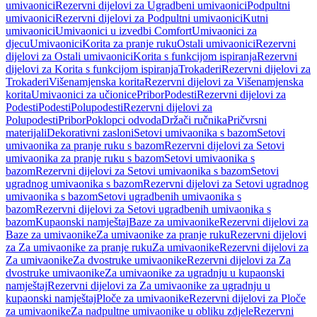
umivaonici
Rezervni dijelovi za Ugradbeni umivaonici
Podpultni
umivaonici
Rezervni dijelovi za Podpultni umivaonici
Kutni
umivaonici
Umivaonici u izvedbi Comfort
Umivaonici za
djecu
Umivaonici
Korita za pranje ruku
Ostali umivaonici
Rezervni
dijelovi za Ostali umivaonici
Korita s funkcijom ispiranja
Rezervni
dijelovi za Korita s funkcijom ispiranja
Trokaderi
Rezervni dijelovi za
Trokaderi
Višenamjenska korita
Rezervni dijelovi za Višenamjenska
korita
Umivaonici za učionice
Pribor
Podesti
Rezervni dijelovi za
Podesti
Podesti
Polupodesti
Rezervni dijelovi za
Polupodesti
Pribor
Poklopci odvoda
Držači ručnika
Pričvrsni
materijali
Dekorativni zasloni
Setovi umivaonika s bazom
Setovi
umivaonika za pranje ruku s bazom
Rezervni dijelovi za Setovi
umivaonika za pranje ruku s bazom
Setovi umivaonika s
bazom
Rezervni dijelovi za Setovi umivaonika s bazom
Setovi
ugradnog umivaonika s bazom
Rezervni dijelovi za Setovi ugradnog
umivaonika s bazom
Setovi ugradbenih umivaonika s
bazom
Rezervni dijelovi za Setovi ugradbenih umivaonika s
bazom
Kupaonski namještaj
Baze za umivaonike
Rezervni dijelovi za
Baze za umivaonike
Za umivaonike za pranje ruku
Rezervni dijelovi
za Za umivaonike za pranje ruku
Za umivaonike
Rezervni dijelovi za
Za umivaonike
Za dvostruke umivaonike
Rezervni dijelovi za Za
dvostruke umivaonike
Za umivaonike za ugradnju u kupaonski
namještaj
Rezervni dijelovi za Za umivaonike za ugradnju u
kupaonski namještaj
Ploče za umivaonike
Rezervni dijelovi za Ploče
za umivaonike
Za nadpultne umivaonike u obliku zdjele
Rezervni