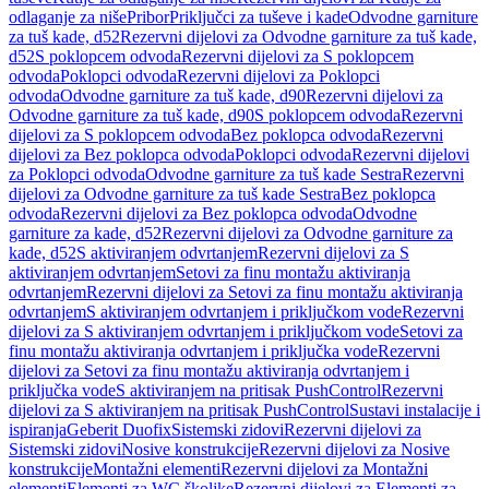
odlaganje za niše
Pribor
Priključci za tuševe i kade
Odvodne garniture
za tuš kade, d52
Rezervni dijelovi za Odvodne garniture za tuš kade,
d52
S poklopcem odvoda
Rezervni dijelovi za S poklopcem
odvoda
Poklopci odvoda
Rezervni dijelovi za Poklopci
odvoda
Odvodne garniture za tuš kade, d90
Rezervni dijelovi za
Odvodne garniture za tuš kade, d90
S poklopcem odvoda
Rezervni
dijelovi za S poklopcem odvoda
Bez poklopca odvoda
Rezervni
dijelovi za Bez poklopca odvoda
Poklopci odvoda
Rezervni dijelovi
za Poklopci odvoda
Odvodne garniture za tuš kade Sestra
Rezervni
dijelovi za Odvodne garniture za tuš kade Sestra
Bez poklopca
odvoda
Rezervni dijelovi za Bez poklopca odvoda
Odvodne
garniture za kade, d52
Rezervni dijelovi za Odvodne garniture za
kade, d52
S aktiviranjem odvrtanjem
Rezervni dijelovi za S
aktiviranjem odvrtanjem
Setovi za finu montažu aktiviranja
odvrtanjem
Rezervni dijelovi za Setovi za finu montažu aktiviranja
odvrtanjem
S aktiviranjem odvrtanjem i priključkom vode
Rezervni
dijelovi za S aktiviranjem odvrtanjem i priključkom vode
Setovi za
finu montažu aktiviranja odvrtanjem i priključka vode
Rezervni
dijelovi za Setovi za finu montažu aktiviranja odvrtanjem i
priključka vode
S aktiviranjem na pritisak PushControl
Rezervni
dijelovi za S aktiviranjem na pritisak PushControl
Sustavi instalacije i
ispiranja
Geberit Duofix
Sistemski zidovi
Rezervni dijelovi za
Sistemski zidovi
Nosive konstrukcije
Rezervni dijelovi za Nosive
konstrukcije
Montažni elementi
Rezervni dijelovi za Montažni
elementi
Elementi za WC školjke
Rezervni dijelovi za Elementi za