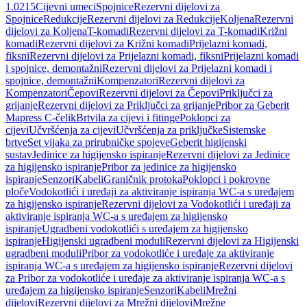
1.0215
Cijevni umeci
Spojnice
Rezervni dijelovi za
Spojnice
Redukcije
Rezervni dijelovi za Redukcije
Koljena
Rezervni
dijelovi za Koljena
T-komadi
Rezervni dijelovi za T-komadi
Križni
komadi
Rezervni dijelovi za Križni komadi
Prijelazni komadi,
fiksni
Rezervni dijelovi za Prijelazni komadi, fiksni
Prijelazni komadi
i spojnice, demontažni
Rezervni dijelovi za Prijelazni komadi i
spojnice, demontažni
Kompenzatori
Rezervni dijelovi za
Kompenzatori
Čepovi
Rezervni dijelovi za Čepovi
Priključci za
grijanje
Rezervni dijelovi za Priključci za grijanje
Pribor za Geberit
Mapress C-čelik
Brtvila za cijevi i fitinge
Poklopci za
cijevi
Učvršćenja za cijevi
Učvršćenja za priključke
Sistemske
brtve
Set vijaka za prirubničke spojeve
Geberit higijenski
sustav
Jedinice za higijensko ispiranje
Rezervni dijelovi za Jedinice
za higijensko ispiranje
Pribor za jedinice za higijensko
ispiranje
Senzori
Kabeli
Graničnik protoka
Poklopci i pokrovne
ploče
Vodokotlići i uređaji za aktiviranje ispiranja WC-a s uređajem
za higijensko ispiranje
Rezervni dijelovi za Vodokotlići i uređaji za
aktiviranje ispiranja WC-a s uređajem za higijensko
ispiranje
Ugradbeni vodokotlići s uređajem za higijensko
ispiranje
Higijenski ugradbeni moduli
Rezervni dijelovi za Higijenski
ugradbeni moduli
Pribor za vodokotliće i uređaje za aktiviranje
ispiranja WC-a s uređajem za higijensko ispiranje
Rezervni dijelovi
za Pribor za vodokotliće i uređaje za aktiviranje ispiranja WC-a s
uređajem za higijensko ispiranje
Senzori
Kabeli
Mrežni
dijelovi
Rezervni dijelovi za Mrežni dijelovi
Mrežne