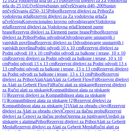
12 l/s
Za vodolovna grla do 25 l/s
Rezervni dijelovi za Za vodolovna
grla do 25 l/s
Učvršćenja
Sustav pričvršćivanja d40–200
Sustav
pričvršćivanja d250–315
Pribor
Rezervni dijelovi za Pribor
Za
vodolovna grla
Rezervni dijelovi za Za vodolovna grla
Za
učvršćenja
Konvencionalno krovno odvodnjavanje
Vodolovna
grla
Rezervni dijelovi za Vodolovna grla
Elementi parne
brane
Rezervni dijelovi za Elementi parne brane
Pribor
Rezervni
dijelovi za Pribor
Podna odvodnja
Odvodnjavanje unutarnjih i
vanjskih površina
Rezervni dijelovi za Odvodnjavanje unutarnjih i
vanjskih površina
Podni odvodi 10 x 10 cm
Rezervni dijelovi za
Podni odvodi 10 x 10 cm
Podni odvodi za balkone i terase, 10 x 10
cm
Rezervni dijelovi za Podni odvodi za balkone i terase, 10 x 10
cm
Podni odvodi 13 x 13 cm
Rezervni dijelovi za Podni odvodi 13 x
13 cm
Podni odvodi za balkone i terase, 13 x 13 cm
Rezervni dijelovi
za Podni odvodi za balkone i terase, 13 x 13 cm
Pribor
Rezervni
dijelovi za Pribor
Alati
Alati
Alati za Geberit FlowFit
Rezervni dijelovi
za Alati za Geberit FlowFit
Ručni alati za stiskanje
Rezervni dijelovi
za Ručni alati za stiskanje
Kompatibilnost alata za stiskanje
[1]
Rezervni dijelovi za Kompatibilnost alata za stiskanje
[1]
Kompatibilnost alata za stiskanje [2]
Rezervni dijelovi za
Kompatibilnost alata za stiskanje [2]
Alati za obradu cijevi
Rezervni
dijelovi za Alati za obradu cijevi
Čepovi za tlačnu probu
Rezervni
dijelovi za Čepovi za tlačnu probu
Oprema za ispitivanje
Uređaji za
stiskanje s alatima
Pribor
Rezervni dijelovi za Pribor
Alati za Geberit
Mepla
Rezervni dijelovi za Alati za Geberit Mepla
Ručni alati za