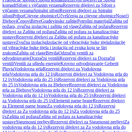
komadi
Sifoni s vijčanim vezama
Rezervni dijelovi za Sifoni s
vijčanim vezama
Spiralni sifoni
Rezervni dijelovi za Spiralni
sifoni
Pribor
Cijevne obujmice
Učvršćenja za cijevne obujmice
Noseći
žljebovi
Čepovi
Brtve
Građevinske zaštite
Potrošni materijal
Zaštita od
požara, zvučna izolacija i zaštita od vlage
Zaštita od požara
Rezervni
dijelovi za Zaštita od požara
Zaštita od požara za kanalizacijske
sustave
Rezervni dijelovi za Zaštita od požara za kanalizacijske
sustave
Zvučna izolacija
Izolacije od vibracijske buke tijela
Izolacije
od vibracijske buke tijela i izolacija od zvuka koja se širi
zrakom
Zaštita od vlage
Brtvila
Odzračni ventili za
odvodnjavanje
Dozračni ventili
Rezervni dijelovi za Dozračni
ventili
Ventili za uštedu energije
Krovno odvodnjavanje Geberit
Pluvia
Vodolovna grla
Rezervni dijelovi za Vodolovna
grla
Vodolovna grla do 12 l/s
Rezervni dijelovi za Vodolovna grla do
12 l/s
Vodolovna grla do 25 l/s
Rezervni dijelovi za Vodolovna grla
do 25 l/s
Vodolovna grla za žljebove
Rezervni dijelovi za Vodolovna
grla za žljebove
Vodolovna grla do 12 l/s
Rezervni dijelovi za
Vodolovna grla do 12 l/s
Vodolovna grla do 25 l/s
Rezervni dijelovi
za Vodolovna grla do 25 l/s
Elementi parne brane
Rezervni dijelovi
za Elementi parne brane
Za vodolovna grla do 12 l/s
Rezervni
dijelovi za Za vodolovna grla do 12 l/s
Za vodolovna grla do 25
l/s
Zaštita od požara
Zaštita od požara za kanalizacijske
sustave
Sigurnosni preljevi
Rezervni dijelovi za Sigurnosni preljevi
Za
vodolovna grla do 12 l/s
Rezervni dijelovi za Za vodolovna grla do