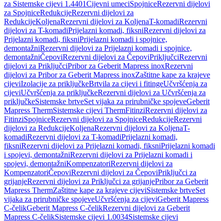
za Sistemske cijevi 1.4401
Cijevni umeci
Spojnice
Rezervni dijelovi
za Spojnice
Redukcije
Rezervni dijelovi za
Redukcije
Koljena
Rezervni dijelovi za Koljena
T-komadi
Rezervni
dijelovi za T-komadi
Prijelazni komadi, fiksni
Rezervni dijelovi za
Prijelazni komadi, fiksni
Prijelazni komadi i spojnice,
demontažni
Rezervni dijelovi za Prijelazni komadi i spojnice,
demontažni
Čepovi
Rezervni dijelovi za Čepovi
Priključci
Rezervni
dijelovi za Priključci
Pribor za Geberit Mapress inox
Rezervni
dijelovi za Pribor za Geberit Mapress inox
Zaštitne kape za krajeve
cijevi
Izolacije za priključke
Brtvila za cijevi i fitinge
Učvršćenja za
cijevi
Učvršćenja za priključke
Rezervni dijelovi za Učvršćenja za
priključke
Sistemske brtve
Set vijaka za prirubničke spojeve
Geberit
Mapress Therm
Sistemske cijevi Therm
Fitinzi
Rezervni dijelovi za
Fitinzi
Spojnice
Rezervni dijelovi za Spojnice
Redukcije
Rezervni
dijelovi za Redukcije
Koljena
Rezervni dijelovi za Koljena
T-
komadi
Rezervni dijelovi za T-komadi
Prijelazni komadi,
fiksni
Rezervni dijelovi za Prijelazni komadi, fiksni
Prijelazni komadi
i spojevi, demontažni
Rezervni dijelovi za Prijelazni komadi i
spojevi, demontažni
Kompenzatori
Rezervni dijelovi za
Kompenzatori
Čepovi
Rezervni dijelovi za Čepovi
Priključci za
grijanje
Rezervni dijelovi za Priključci za grijanje
Pribor za Geberit
Mapress Therm
Zaštitne kape za krajeve cijevi
Sistemske brtve
Set
vijaka za prirubničke spojeve
Učvršćenja za cijevi
Geberit Mapress
C-čelik
Geberit Mapress C-čelik
Rezervni dijelovi za Geberit
Mapress C-čelik
Sistemske cijevi 1.0034
Sistemske cijevi