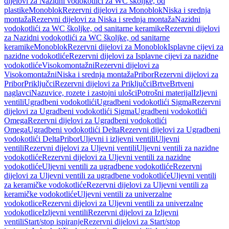
dijelovi za Nazidni vodokotlići za WC školjke, od
plastike
Monoblok
Rezervni dijelovi za Monoblok
Niska i srednja
montaža
Rezervni dijelovi za Niska i srednja montaža
Nazidni
vodokotlići za WC školjke, od sanitarne keramike
Rezervni dijelovi
za Nazidni vodokotlići za WC školjke, od sanitarne
keramike
Monoblok
Rezervni dijelovi za Monoblok
Isplavne cijevi za
nazidne vodokotliće
Rezervni dijelovi za Isplavne cijevi za nazidne
vodokotliće
Visokomontažni
Rezervni dijelovi za
Visokomontažni
Niska i srednja montaža
Pribor
Rezervni dijelovi za
Pribor
Priključci
Rezervni dijelovi za Priključci
Brtve
Brtveni
naglavci
Nazuvice, rozete i zastojni ulošci
Potrošni materijal
Izljevni
ventili
Ugradbeni vodokotlići
Ugradbeni vodokotlići Sigma
Rezervni
dijelovi za Ugradbeni vodokotlići Sigma
Ugradbeni vodokotlići
Omega
Rezervni dijelovi za Ugradbeni vodokotlići
Omega
Ugradbeni vodokotlići Delta
Rezervni dijelovi za Ugradbeni
vodokotlići Delta
Pribor
Uljevni i izljevni ventili
Uljevni
ventili
Rezervni dijelovi za Uljevni ventili
Uljevni ventili za nazidne
vodokotliće
Rezervni dijelovi za Uljevni ventili za nazidne
vodokotliće
Uljevni ventili za ugradbene vodokotliće
Rezervni
dijelovi za Uljevni ventili za ugradbene vodokotliće
Uljevni ventili
za keramičke vodokotliće
Rezervni dijelovi za Uljevni ventili za
keramičke vodokotliće
Uljevni ventili za univerzalne
vodokotlice
Rezervni dijelovi za Uljevni ventili za univerzalne
vodokotlice
Izljevni ventili
Rezervni dijelovi za Izljevni
ventili
Start/stop ispiranje
Rezervni dijelovi za Start/stop