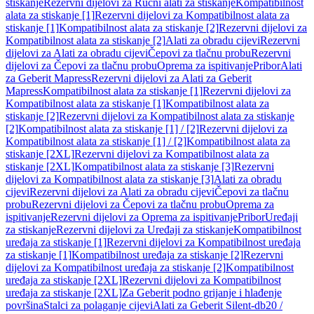
stiskanje
Rezervni dijelovi za Ručni alati za stiskanje
Kompatibilnost
alata za stiskanje [1]
Rezervni dijelovi za Kompatibilnost alata za
stiskanje [1]
Kompatibilnost alata za stiskanje [2]
Rezervni dijelovi za
Kompatibilnost alata za stiskanje [2]
Alati za obradu cijevi
Rezervni
dijelovi za Alati za obradu cijevi
Čepovi za tlačnu probu
Rezervni
dijelovi za Čepovi za tlačnu probu
Oprema za ispitivanje
Pribor
Alati
za Geberit Mapress
Rezervni dijelovi za Alati za Geberit
Mapress
Kompatibilnost alata za stiskanje [1]
Rezervni dijelovi za
Kompatibilnost alata za stiskanje [1]
Kompatibilnost alata za
stiskanje [2]
Rezervni dijelovi za Kompatibilnost alata za stiskanje
[2]
Kompatibilnost alata za stiskanje [1] / [2]
Rezervni dijelovi za
Kompatibilnost alata za stiskanje [1] / [2]
Kompatibilnost alata za
stiskanje [2XL]
Rezervni dijelovi za Kompatibilnost alata za
stiskanje [2XL]
Kompatibilnost alata za stiskanje [3]
Rezervni
dijelovi za Kompatibilnost alata za stiskanje [3]
Alati za obradu
cijevi
Rezervni dijelovi za Alati za obradu cijevi
Čepovi za tlačnu
probu
Rezervni dijelovi za Čepovi za tlačnu probu
Oprema za
ispitivanje
Rezervni dijelovi za Oprema za ispitivanje
Pribor
Uređaji
za stiskanje
Rezervni dijelovi za Uređaji za stiskanje
Kompatibilnost
uređaja za stiskanje [1]
Rezervni dijelovi za Kompatibilnost uređaja
za stiskanje [1]
Kompatibilnost uređaja za stiskanje [2]
Rezervni
dijelovi za Kompatibilnost uređaja za stiskanje [2]
Kompatibilnost
uređaja za stiskanje [2XL]
Rezervni dijelovi za Kompatibilnost
uređaja za stiskanje [2XL]
Za Geberit podno grijanje i hlađenje
površina
Stalci za polaganje cijevi
Alati za Geberit Silent-db20 /