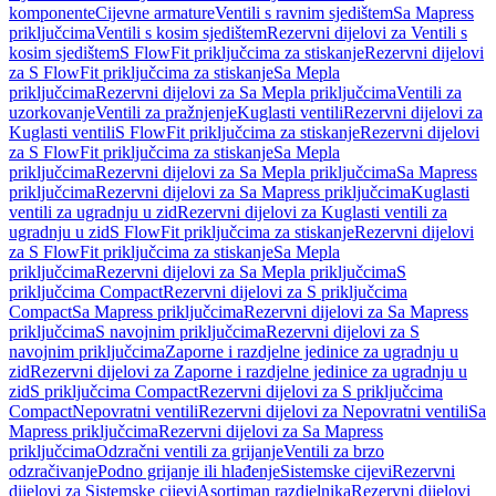
komponente
Cijevne armature
Ventili s ravnim sjedištem
Sa Mapress
priključcima
Ventili s kosim sjedištem
Rezervni dijelovi za Ventili s
kosim sjedištem
S FlowFit priključcima za stiskanje
Rezervni dijelovi
za S FlowFit priključcima za stiskanje
Sa Mepla
priključcima
Rezervni dijelovi za Sa Mepla priključcima
Ventili za
uzorkovanje
Ventili za pražnjenje
Kuglasti ventili
Rezervni dijelovi za
Kuglasti ventili
S FlowFit priključcima za stiskanje
Rezervni dijelovi
za S FlowFit priključcima za stiskanje
Sa Mepla
priključcima
Rezervni dijelovi za Sa Mepla priključcima
Sa Mapress
priključcima
Rezervni dijelovi za Sa Mapress priključcima
Kuglasti
ventili za ugradnju u zid
Rezervni dijelovi za Kuglasti ventili za
ugradnju u zid
S FlowFit priključcima za stiskanje
Rezervni dijelovi
za S FlowFit priključcima za stiskanje
Sa Mepla
priključcima
Rezervni dijelovi za Sa Mepla priključcima
S
priključcima Compact
Rezervni dijelovi za S priključcima
Compact
Sa Mapress priključcima
Rezervni dijelovi za Sa Mapress
priključcima
S navojnim priključcima
Rezervni dijelovi za S
navojnim priključcima
Zaporne i razdjelne jedinice za ugradnju u
zid
Rezervni dijelovi za Zaporne i razdjelne jedinice za ugradnju u
zid
S priključcima Compact
Rezervni dijelovi za S priključcima
Compact
Nepovratni ventili
Rezervni dijelovi za Nepovratni ventili
Sa
Mapress priključcima
Rezervni dijelovi za Sa Mapress
priključcima
Odzračni ventili za grijanje
Ventili za brzo
odzračivanje
Podno grijanje ili hlađenje
Sistemske cijevi
Rezervni
dijelovi za Sistemske cijevi
Asortiman razdjelnika
Rezervni dijelovi