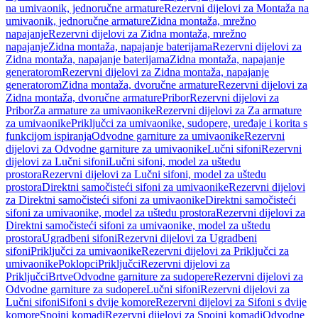
na umivaonik, jednoručne armature
Rezervni dijelovi za Montaža na
umivaonik, jednoručne armature
Zidna montaža, mrežno
napajanje
Rezervni dijelovi za Zidna montaža, mrežno
napajanje
Zidna montaža, napajanje baterijama
Rezervni dijelovi za
Zidna montaža, napajanje baterijama
Zidna montaža, napajanje
generatorom
Rezervni dijelovi za Zidna montaža, napajanje
generatorom
Zidna montaža, dvoručne armature
Rezervni dijelovi za
Zidna montaža, dvoručne armature
Pribor
Rezervni dijelovi za
Pribor
Za armature za umivaonike
Rezervni dijelovi za Za armature
za umivaonike
Priključci za umivaonike, sudopere, uređaje i korita s
funkcijom ispiranja
Odvodne garniture za umivaonike
Rezervni
dijelovi za Odvodne garniture za umivaonike
Lučni sifoni
Rezervni
dijelovi za Lučni sifoni
Lučni sifoni, model za uštedu
prostora
Rezervni dijelovi za Lučni sifoni, model za uštedu
prostora
Direktni samočisteći sifoni za umivaonike
Rezervni dijelovi
za Direktni samočisteći sifoni za umivaonike
Direktni samočisteći
sifoni za umivaonike, model za uštedu prostora
Rezervni dijelovi za
Direktni samočisteći sifoni za umivaonike, model za uštedu
prostora
Ugradbeni sifoni
Rezervni dijelovi za Ugradbeni
sifoni
Priključci za umivaonike
Rezervni dijelovi za Priključci za
umivaonike
Poklopci
Priključci
Rezervni dijelovi za
Priključci
Brtve
Odvodne garniture za sudopere
Rezervni dijelovi za
Odvodne garniture za sudopere
Lučni sifoni
Rezervni dijelovi za
Lučni sifoni
Sifoni s dvije komore
Rezervni dijelovi za Sifoni s dvije
komore
Spojni komadi
Rezervni dijelovi za Spojni komadi
Odvodne