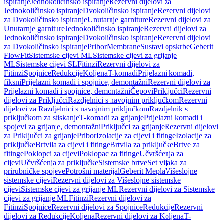
ispiranje
Jednokoličinsko ispiranje
Rezervni dijelovi za
Jednokoličinsko ispiranje
Dvokoličinsko ispiranje
Rezervni dijelovi
za Dvokoličinsko ispiranje
Unutarnje garniture
Rezervni dijelovi za
Unutarnje garniture
Jednokoličinsko ispiranje
Rezervni dijelovi za
Jednokoličinsko ispiranje
Dvokoličinsko ispiranje
Rezervni dijelovi
za Dvokoličinsko ispiranje
Pribor
Membrane
Sustavi opskrbe
Geberit
FlowFit
Sistemske cijevi ML
Sistemske cijevi za grijanje
ML
Sistemske cijevi SL
Fitinzi
Rezervni dijelovi za
Fitinzi
Spojnice
Redukcije
Koljena
T-komadi
Prijelazni komadi,
fiksni
Prijelazni komadi i spojnice, demontažni
Rezervni dijelovi za
Prijelazni komadi i spojnice, demontažni
Čepovi
Priključci
Rezervni
dijelovi za Priključci
Razdjelnici s navojnim priključkom
Rezervni
dijelovi za Razdjelnici s navojnim priključkom
Razdjelnik s
priključkom za stiskanje
T-komadi za grijanje
Prijelazni komadi i
spojevi za grijanje, demontažni
Priključci za grijanje
Rezervni dijelovi
za Priključci za grijanje
Pribor
Izolacije za cijevi i fitinge
Izolacije za
priključke
Brtvila za cijevi i fitinge
Brtvila za priključke
Brtve za
fitinge
Poklopci za cijevi
Poklopac za fitinge
Učvršćenja za
cijevi
Učvršćenja za priključke
Sistemske brtve
Set vijaka za
prirubničke spojeve
Potrošni materijal
Geberit Mepla
Višeslojne
sistemske cijevi
Rezervni dijelovi za Višeslojne sistemske
cijevi
Sistemske cijevi za grijanje ML
Rezervni dijelovi za Sistemske
cijevi za grijanje ML
Fitinzi
Rezervni dijelovi za
Fitinzi
Spojnice
Rezervni dijelovi za Spojnice
Redukcije
Rezervni
dijelovi za Redukcije
Koljena
Rezervni dijelovi za Koljena
T-