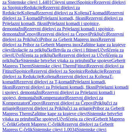
za Sistemske cijevi 1.4401
Cijevni umeci
Spojnice
Rezervni dijelovi
za Spojnice
Redukcije
Rezervni dijelovi za
Redukcije
Koljena
Rezervni dijelovi za Koljena
T-komadi
Rezervni
dijelovi za T-komadi
Prijelazni komadi, fiksni
Rezervni dijelovi za
Prijelazni komadi, fiksni
Prijelazni komadi i spojnice,
demontažni
Rezervni dijelovi za Prijelazni komadi i spojnice,
demontažni
Čepovi
Rezervni dijelovi za Čepovi
Priključci
Rezervni
dijelovi za Priključci
Pribor za Geberit Mapress inox
Rezervni
dijelovi za Pribor za Geberit Mapress inox
Zaštitne kape za krajeve
cijevi
Izolacije za priključke
Brtvila za cijevi i fitinge
Učvršćenja za
cijevi
Učvršćenja za priključke
Rezervni dijelovi za Učvršćenja za
priključke
Sistemske brtve
Set vijaka za prirubničke spojeve
Geberit
Mapress Therm
Sistemske cijevi Therm
Fitinzi
Rezervni dijelovi za
Fitinzi
Spojnice
Rezervni dijelovi za Spojnice
Redukcije
Rezervni
dijelovi za Redukcije
Koljena
Rezervni dijelovi za Koljena
T-
komadi
Rezervni dijelovi za T-komadi
Prijelazni komadi,
fiksni
Rezervni dijelovi za Prijelazni komadi, fiksni
Prijelazni komadi
i spojevi, demontažni
Rezervni dijelovi za Prijelazni komadi i
spojevi, demontažni
Kompenzatori
Rezervni dijelovi za
Kompenzatori
Čepovi
Rezervni dijelovi za Čepovi
Priključci za
grijanje
Rezervni dijelovi za Priključci za grijanje
Pribor za Geberit
Mapress Therm
Zaštitne kape za krajeve cijevi
Sistemske brtve
Set
vijaka za prirubničke spojeve
Učvršćenja za cijevi
Geberit Mapress
C-čelik
Geberit Mapress C-čelik
Rezervni dijelovi za Geberit
Mapress C-čelik
Sistemske cijevi 1.0034
Sistemske cijevi