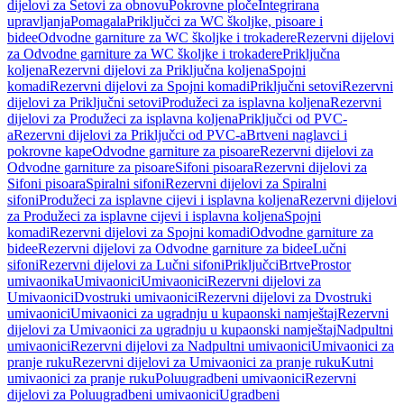
dijelovi za Setovi za obnovu
Pokrovne ploče
Integrirana
upravljanja
Pomagala
Priključci za WC školjke, pisoare i
bidee
Odvodne garniture za WC školjke i trokadere
Rezervni dijelovi
za Odvodne garniture za WC školjke i trokadere
Priključna
koljena
Rezervni dijelovi za Priključna koljena
Spojni
komadi
Rezervni dijelovi za Spojni komadi
Priključni setovi
Rezervni
dijelovi za Priključni setovi
Produžeci za isplavna koljena
Rezervni
dijelovi za Produžeci za isplavna koljena
Priključci od PVC-
a
Rezervni dijelovi za Priključci od PVC-a
Brtveni naglavci i
pokrovne kape
Odvodne garniture za pisoare
Rezervni dijelovi za
Odvodne garniture za pisoare
Sifoni pisoara
Rezervni dijelovi za
Sifoni pisoara
Spiralni sifoni
Rezervni dijelovi za Spiralni
sifoni
Produžeci za isplavne cijevi i isplavna koljena
Rezervni dijelovi
za Produžeci za isplavne cijevi i isplavna koljena
Spojni
komadi
Rezervni dijelovi za Spojni komadi
Odvodne garniture za
bidee
Rezervni dijelovi za Odvodne garniture za bidee
Lučni
sifoni
Rezervni dijelovi za Lučni sifoni
Priključci
Brtve
Prostor
umivaonika
Umivaonici
Umivaonici
Rezervni dijelovi za
Umivaonici
Dvostruki umivaonici
Rezervni dijelovi za Dvostruki
umivaonici
Umivaonici za ugradnju u kupaonski namještaj
Rezervni
dijelovi za Umivaonici za ugradnju u kupaonski namještaj
Nadpultni
umivaonici
Rezervni dijelovi za Nadpultni umivaonici
Umivaonici za
pranje ruku
Rezervni dijelovi za Umivaonici za pranje ruku
Kutni
umivaonici za pranje ruku
Poluugradbeni umivaonici
Rezervni
dijelovi za Poluugradbeni umivaonici
Ugradbeni