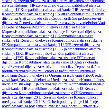
stiskanje
Rezervni dijelovi za Ručni alati za stiskanje
Kompatibilnost
alata za stiskanje [1]
Rezervni dijelovi za Kompatibilnost alata za
stiskanje [1]
Kompatibilnost alata za stiskanje [2]
Rezervni dijelovi za
Kompatibilnost alata za stiskanje [2]
Alati za obradu cijevi
Rezervni
dijelovi za Alati za obradu cijevi
Čepovi za tlačnu probu
Rezervni
dijelovi za Čepovi za tlačnu probu
Oprema za ispitivanje
Pribor
Alati
za Geberit Mapress
Rezervni dijelovi za Alati za Geberit
Mapress
Kompatibilnost alata za stiskanje [1]
Rezervni dijelovi za
Kompatibilnost alata za stiskanje [1]
Kompatibilnost alata za
stiskanje [2]
Rezervni dijelovi za Kompatibilnost alata za stiskanje
[2]
Kompatibilnost alata za stiskanje [1] / [2]
Rezervni dijelovi za
Kompatibilnost alata za stiskanje [1] / [2]
Kompatibilnost alata za
stiskanje [2XL]
Rezervni dijelovi za Kompatibilnost alata za
stiskanje [2XL]
Kompatibilnost alata za stiskanje [3]
Rezervni
dijelovi za Kompatibilnost alata za stiskanje [3]
Alati za obradu
cijevi
Rezervni dijelovi za Alati za obradu cijevi
Čepovi za tlačnu
probu
Rezervni dijelovi za Čepovi za tlačnu probu
Oprema za
ispitivanje
Rezervni dijelovi za Oprema za ispitivanje
Pribor
Uređaji
za stiskanje
Rezervni dijelovi za Uređaji za stiskanje
Kompatibilnost
uređaja za stiskanje [1]
Rezervni dijelovi za Kompatibilnost uređaja
za stiskanje [1]
Kompatibilnost uređaja za stiskanje [2]
Rezervni
dijelovi za Kompatibilnost uređaja za stiskanje [2]
Kompatibilnost
uređaja za stiskanje [2XL]
Rezervni dijelovi za Kompatibilnost
uređaja za stiskanje [2XL]
Za Geberit podno grijanje i hlađenje
površina
Stalci za polaganje cijevi
Alati za Geberit Silent-db20 /