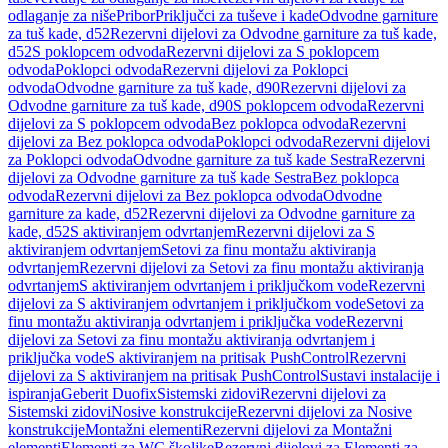
odlaganje za niše
Pribor
Priključci za tuševe i kade
Odvodne garniture
za tuš kade, d52
Rezervni dijelovi za Odvodne garniture za tuš kade,
d52
S poklopcem odvoda
Rezervni dijelovi za S poklopcem
odvoda
Poklopci odvoda
Rezervni dijelovi za Poklopci
odvoda
Odvodne garniture za tuš kade, d90
Rezervni dijelovi za
Odvodne garniture za tuš kade, d90
S poklopcem odvoda
Rezervni
dijelovi za S poklopcem odvoda
Bez poklopca odvoda
Rezervni
dijelovi za Bez poklopca odvoda
Poklopci odvoda
Rezervni dijelovi
za Poklopci odvoda
Odvodne garniture za tuš kade Sestra
Rezervni
dijelovi za Odvodne garniture za tuš kade Sestra
Bez poklopca
odvoda
Rezervni dijelovi za Bez poklopca odvoda
Odvodne
garniture za kade, d52
Rezervni dijelovi za Odvodne garniture za
kade, d52
S aktiviranjem odvrtanjem
Rezervni dijelovi za S
aktiviranjem odvrtanjem
Setovi za finu montažu aktiviranja
odvrtanjem
Rezervni dijelovi za Setovi za finu montažu aktiviranja
odvrtanjem
S aktiviranjem odvrtanjem i priključkom vode
Rezervni
dijelovi za S aktiviranjem odvrtanjem i priključkom vode
Setovi za
finu montažu aktiviranja odvrtanjem i priključka vode
Rezervni
dijelovi za Setovi za finu montažu aktiviranja odvrtanjem i
priključka vode
S aktiviranjem na pritisak PushControl
Rezervni
dijelovi za S aktiviranjem na pritisak PushControl
Sustavi instalacije i
ispiranja
Geberit Duofix
Sistemski zidovi
Rezervni dijelovi za
Sistemski zidovi
Nosive konstrukcije
Rezervni dijelovi za Nosive
konstrukcije
Montažni elementi
Rezervni dijelovi za Montažni
elementi
Elementi za WC školjke
Rezervni dijelovi za Elementi za