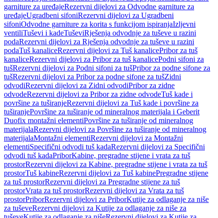
garniture za uređaje
Rezervni dijelovi za Odvodne garniture za
uređaje
Ugradbeni sifoni
Rezervni dijelovi za Ugradbeni
sifoni
Odvodne garniture za korita s funkcijom ispiranja
Izljevni
ventili
Tuševi i kade
Tuševi
Rješenja odvodnje za tuševe u razini
poda
Rezervni dijelovi za Rješenja odvodnje za tuševe u razini
poda
Tuš kanalice
Rezervni dijelovi za Tuš kanalice
Pribor za tuš
kanalice
Rezervni dijelovi za Pribor za tuš kanalice
Podni sifoni za
tuš
Rezervni dijelovi za Podni sifoni za tuš
Pribor za podne sifone za
tuš
Rezervni dijelovi za Pribor za podne sifone za tuš
Zidni
odvodi
Rezervni dijelovi za Zidni odvodi
Pribor za zidne
odvode
Rezervni dijelovi za Pribor za zidne odvode
Tuš kade i
površine za tuširanje
Rezervni dijelovi za Tuš kade i površine za
tuširanje
Površine za tuširanje od mineralnog materijala i Geberit
Duofix montažni elementi
Površine za tuširanje od mineralnog
materijala
Rezervni dijelovi za Površine za tuširanje od mineralnog
materijala
Montažni elementi
Rezervni dijelovi za Montažni
elementi
Specifični odvodi tuš kada
Rezervni dijelovi za Specifični
odvodi tuš kada
Pribor
Kabine, pregradne stijene i vrata za tuš
prostor
Rezervni dijelovi za Kabine, pregradne stijene i vrata za tuš
prostor
Tuš kabine
Rezervni dijelovi za Tuš kabine
Pregradne stijene
za tuš prostor
Rezervni dijelovi za Pregradne stijene za tuš
prostor
Vrata za tuš prostor
Rezervni dijelovi za Vrata za tuš
prostor
Pribor
Rezervni dijelovi za Pribor
Kutije za odlaganje za niše
za tuševe
Rezervni dijelovi za Kutije za odlaganje za niše za
tuševe
Kutije za odlaganje za niše
Rezervni dijelovi za Kutije za