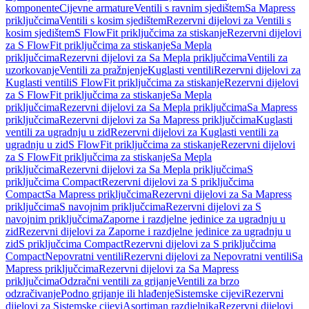
komponente
Cijevne armature
Ventili s ravnim sjedištem
Sa Mapress
priključcima
Ventili s kosim sjedištem
Rezervni dijelovi za Ventili s
kosim sjedištem
S FlowFit priključcima za stiskanje
Rezervni dijelovi
za S FlowFit priključcima za stiskanje
Sa Mepla
priključcima
Rezervni dijelovi za Sa Mepla priključcima
Ventili za
uzorkovanje
Ventili za pražnjenje
Kuglasti ventili
Rezervni dijelovi za
Kuglasti ventili
S FlowFit priključcima za stiskanje
Rezervni dijelovi
za S FlowFit priključcima za stiskanje
Sa Mepla
priključcima
Rezervni dijelovi za Sa Mepla priključcima
Sa Mapress
priključcima
Rezervni dijelovi za Sa Mapress priključcima
Kuglasti
ventili za ugradnju u zid
Rezervni dijelovi za Kuglasti ventili za
ugradnju u zid
S FlowFit priključcima za stiskanje
Rezervni dijelovi
za S FlowFit priključcima za stiskanje
Sa Mepla
priključcima
Rezervni dijelovi za Sa Mepla priključcima
S
priključcima Compact
Rezervni dijelovi za S priključcima
Compact
Sa Mapress priključcima
Rezervni dijelovi za Sa Mapress
priključcima
S navojnim priključcima
Rezervni dijelovi za S
navojnim priključcima
Zaporne i razdjelne jedinice za ugradnju u
zid
Rezervni dijelovi za Zaporne i razdjelne jedinice za ugradnju u
zid
S priključcima Compact
Rezervni dijelovi za S priključcima
Compact
Nepovratni ventili
Rezervni dijelovi za Nepovratni ventili
Sa
Mapress priključcima
Rezervni dijelovi za Sa Mapress
priključcima
Odzračni ventili za grijanje
Ventili za brzo
odzračivanje
Podno grijanje ili hlađenje
Sistemske cijevi
Rezervni
dijelovi za Sistemske cijevi
Asortiman razdjelnika
Rezervni dijelovi