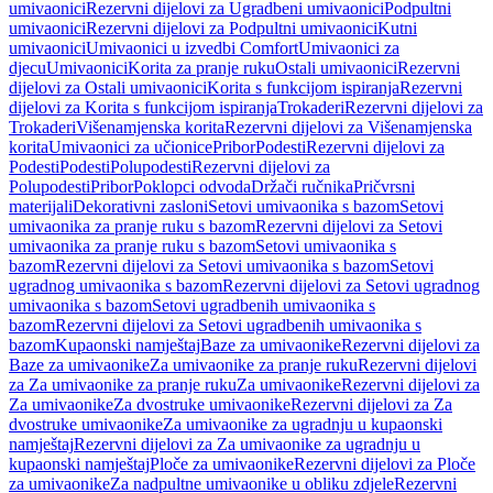
umivaonici
Rezervni dijelovi za Ugradbeni umivaonici
Podpultni
umivaonici
Rezervni dijelovi za Podpultni umivaonici
Kutni
umivaonici
Umivaonici u izvedbi Comfort
Umivaonici za
djecu
Umivaonici
Korita za pranje ruku
Ostali umivaonici
Rezervni
dijelovi za Ostali umivaonici
Korita s funkcijom ispiranja
Rezervni
dijelovi za Korita s funkcijom ispiranja
Trokaderi
Rezervni dijelovi za
Trokaderi
Višenamjenska korita
Rezervni dijelovi za Višenamjenska
korita
Umivaonici za učionice
Pribor
Podesti
Rezervni dijelovi za
Podesti
Podesti
Polupodesti
Rezervni dijelovi za
Polupodesti
Pribor
Poklopci odvoda
Držači ručnika
Pričvrsni
materijali
Dekorativni zasloni
Setovi umivaonika s bazom
Setovi
umivaonika za pranje ruku s bazom
Rezervni dijelovi za Setovi
umivaonika za pranje ruku s bazom
Setovi umivaonika s
bazom
Rezervni dijelovi za Setovi umivaonika s bazom
Setovi
ugradnog umivaonika s bazom
Rezervni dijelovi za Setovi ugradnog
umivaonika s bazom
Setovi ugradbenih umivaonika s
bazom
Rezervni dijelovi za Setovi ugradbenih umivaonika s
bazom
Kupaonski namještaj
Baze za umivaonike
Rezervni dijelovi za
Baze za umivaonike
Za umivaonike za pranje ruku
Rezervni dijelovi
za Za umivaonike za pranje ruku
Za umivaonike
Rezervni dijelovi za
Za umivaonike
Za dvostruke umivaonike
Rezervni dijelovi za Za
dvostruke umivaonike
Za umivaonike za ugradnju u kupaonski
namještaj
Rezervni dijelovi za Za umivaonike za ugradnju u
kupaonski namještaj
Ploče za umivaonike
Rezervni dijelovi za Ploče
za umivaonike
Za nadpultne umivaonike u obliku zdjele
Rezervni