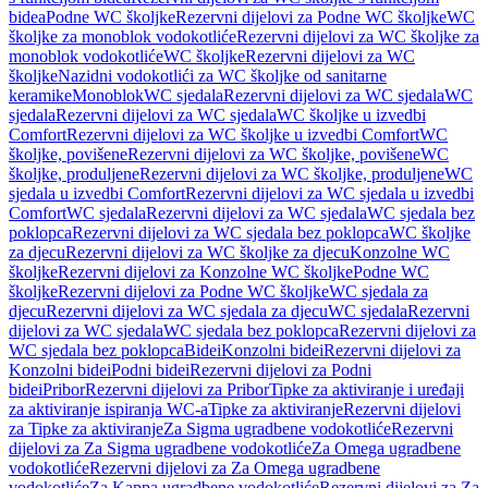
bidea
Podne WC školjke
Rezervni dijelovi za Podne WC školjke
WC
školjke za monoblok vodokotliće
Rezervni dijelovi za WC školjke za
monoblok vodokotliće
WC školjke
Rezervni dijelovi za WC
školjke
Nazidni vodokotlići za WC školjke od sanitarne
keramike
Monoblok
WC sjedala
Rezervni dijelovi za WC sjedala
WC
sjedala
Rezervni dijelovi za WC sjedala
WC školjke u izvedbi
Comfort
Rezervni dijelovi za WC školjke u izvedbi Comfort
WC
školjke, povišene
Rezervni dijelovi za WC školjke, povišene
WC
školjke, produljene
Rezervni dijelovi za WC školjke, produljene
WC
sjedala u izvedbi Comfort
Rezervni dijelovi za WC sjedala u izvedbi
Comfort
WC sjedala
Rezervni dijelovi za WC sjedala
WC sjedala bez
poklopca
Rezervni dijelovi za WC sjedala bez poklopca
WC školjke
za djecu
Rezervni dijelovi za WC školjke za djecu
Konzolne WC
školjke
Rezervni dijelovi za Konzolne WC školjke
Podne WC
školjke
Rezervni dijelovi za Podne WC školjke
WC sjedala za
djecu
Rezervni dijelovi za WC sjedala za djecu
WC sjedala
Rezervni
dijelovi za WC sjedala
WC sjedala bez poklopca
Rezervni dijelovi za
WC sjedala bez poklopca
Bidei
Konzolni bidei
Rezervni dijelovi za
Konzolni bidei
Podni bidei
Rezervni dijelovi za Podni
bidei
Pribor
Rezervni dijelovi za Pribor
Tipke za aktiviranje i uređaji
za aktiviranje ispiranja WC-a
Tipke za aktiviranje
Rezervni dijelovi
za Tipke za aktiviranje
Za Sigma ugradbene vodokotliće
Rezervni
dijelovi za Za Sigma ugradbene vodokotliće
Za Omega ugradbene
vodokotliće
Rezervni dijelovi za Za Omega ugradbene
vodokotliće
Za Kappa ugradbene vodokotliće
Rezervni dijelovi za Za