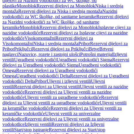
dijelovi za Nazidni vodokotlići za WC školjke, od
plastike
Monoblok
Rezervni dijelovi za Monoblok
Niska i srednja
montaža
Rezervni dijelovi za Niska i srednja montaža
Nazidni
vodokotlići za WC školjke, od sanitarne keramike
Rezervni dijelovi
za Nazidni vodokotlići za WC školjke, od sanitarne
keramike
Monoblok
Rezervni dijelovi za Monoblok
Isplavne cijevi za
nazidne vodokotliće
Rezervni dijelovi za Isplavne cijevi za nazidne
vodokotliće
Visokomontažni
Rezervni dijelovi za
Visokomontažni
Niska i srednja montaža
Pribor
Rezervni dijelovi za
Pribor
Priključci
Rezervni dijelovi za Priključci
Brtve
Brtveni
naglavci
Nazuvice, rozete i zastojni ulošci
Potrošni materijal
Izljevni
ventili
Ugradbeni vodokotlići
Ugradbeni vodokotlići Sigma
Rezervni
dijelovi za Ugradbeni vodokotlići Sigma
Ugradbeni vodokotlići
Omega
Rezervni dijelovi za Ugradbeni vodokotlići
Omega
Ugradbeni vodokotlići Delta
Rezervni dijelovi za Ugradbeni
vodokotlići Delta
Pribor
Uljevni i izljevni ventili
Uljevni
ventili
Rezervni dijelovi za Uljevni ventili
Uljevni ventili za nazidne
vodokotliće
Rezervni dijelovi za Uljevni ventili za nazidne
vodokotliće
Uljevni ventili za ugradbene vodokotliće
Rezervni
dijelovi za Uljevni ventili za ugradbene vodokotliće
Uljevni ventili
za keramičke vodokotliće
Rezervni dijelovi za Uljevni ventili za
keramičke vodokotliće
Uljevni ventili za univerzalne
vodokotlice
Rezervni dijelovi za Uljevni ventili za univerzalne
vodokotlice
Izljevni ventili
Rezervni dijelovi za Izljevni
ventili
Start/stop ispiranje
Rezervni dijelovi za Start/stop