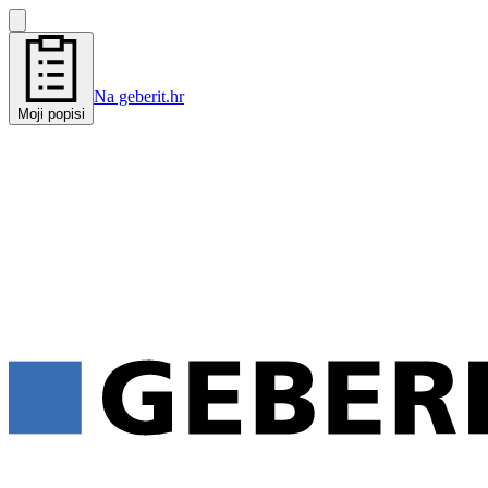
Na geberit.hr
Moji popisi