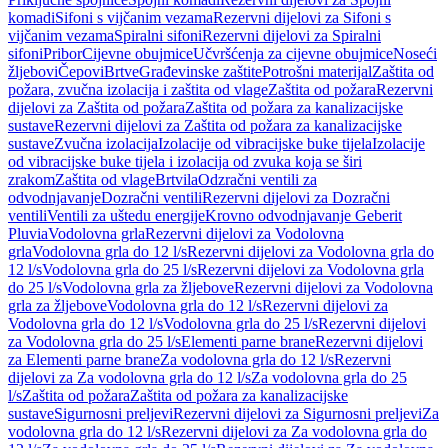
komadi
Sifoni s vijčanim vezama
Rezervni dijelovi za Sifoni s
vijčanim vezama
Spiralni sifoni
Rezervni dijelovi za Spiralni
sifoni
Pribor
Cijevne obujmice
Učvršćenja za cijevne obujmice
Noseći
žljebovi
Čepovi
Brtve
Građevinske zaštite
Potrošni materijal
Zaštita od
požara, zvučna izolacija i zaštita od vlage
Zaštita od požara
Rezervni
dijelovi za Zaštita od požara
Zaštita od požara za kanalizacijske
sustave
Rezervni dijelovi za Zaštita od požara za kanalizacijske
sustave
Zvučna izolacija
Izolacije od vibracijske buke tijela
Izolacije
od vibracijske buke tijela i izolacija od zvuka koja se širi
zrakom
Zaštita od vlage
Brtvila
Odzračni ventili za
odvodnjavanje
Dozračni ventili
Rezervni dijelovi za Dozračni
ventili
Ventili za uštedu energije
Krovno odvodnjavanje Geberit
Pluvia
Vodolovna grla
Rezervni dijelovi za Vodolovna
grla
Vodolovna grla do 12 l/s
Rezervni dijelovi za Vodolovna grla do
12 l/s
Vodolovna grla do 25 l/s
Rezervni dijelovi za Vodolovna grla
do 25 l/s
Vodolovna grla za žljebove
Rezervni dijelovi za Vodolovna
grla za žljebove
Vodolovna grla do 12 l/s
Rezervni dijelovi za
Vodolovna grla do 12 l/s
Vodolovna grla do 25 l/s
Rezervni dijelovi
za Vodolovna grla do 25 l/s
Elementi parne brane
Rezervni dijelovi
za Elementi parne brane
Za vodolovna grla do 12 l/s
Rezervni
dijelovi za Za vodolovna grla do 12 l/s
Za vodolovna grla do 25
l/s
Zaštita od požara
Zaštita od požara za kanalizacijske
sustave
Sigurnosni preljevi
Rezervni dijelovi za Sigurnosni preljevi
Za
vodolovna grla do 12 l/s
Rezervni dijelovi za Za vodolovna grla do