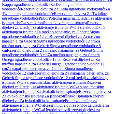
Kappa ugradbene vodokotliće
Za Delta ugradbene
vodokotliće
Rezervni dijelovi za Za Delta ugradbene vodokotliće
Za
Twinline ugradbene vodokotliće
Rezervni dijelovi za Za Twinline
ugradbene vodokotliće
Pribor
Potrošni materijali
Uređaji za aktiviranje
ispiranja WC-a s elektroničkim aktiviranjem ispiranja
Rezervni
dijelovi za Uređaji za aktiviranje ispiranja WC-a s elektroničkim
aktiviranjem ispiranja
Za mrežno napajanje, za Geberit Sigma
ugradbene vodokotliće 12 cm
Rezervni dijelovi za Za mrežno
napajanje, za Geberit Sigma ugradbene vodokotliće 12 cm
Za
mrežno napajanje, za Geberit Sigma ugradbene vodokotliće 8
cm
Rezervni dijelovi za Za mrežno napajanje, za Geberit Sigma
ugradbene vodokotliće 8 cm
Za mrežno napajanje, za Geberit
Omega ugradbene vodokotliće 12 cm
Rezervni dijelovi za Za
mrežno napajanje, za Geberit Omega ugradbene vodokotliće 12
cm
Za napajanje baterijama, za Geberit Sigma ugradbene
vodokotliće 12 cm
Rezervni dijelovi za Za napajanje baterijama, za
Geberit Sigma ugradbene vodokotliće 12 cm
Uređaji za aktiviranje
ispiranja WC-a s pneumatskim aktiviranjem ispiranja
Rezervni
dijelovi za Uređaji za aktiviranje ispiranja WC-a s pneumatskim
aktiviranjem ispiranja
Za dvokoličinsko ispiranje
Rezervni dijelovi za
Za dvokoličinsko ispiranje
Za jednokoličinsko ispiranje
Rezervni
dijelovi za Za jednokoličinsko ispiranje
Pribor za uređaje za
aktiviranje ispiranja WC-a
Rezervni dijelovi za Pribor za uređaje za
aktiviranje ispiranja WC-a
Ugradni setovi
Rezervni dijelovi za