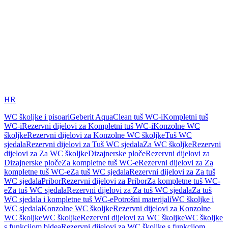
HR
WC školjke i pisoari
Geberit AquaClean tuš WC-i
Kompletni tuš
WC-i
Rezervni dijelovi za Kompletni tuš WC-i
Konzolne WC
školjke
Rezervni dijelovi za Konzolne WC školjke
Tuš WC
sjedala
Rezervni dijelovi za Tuš WC sjedala
Za WC školjke
Rezervni
dijelovi za Za WC školjke
Dizajnerske ploče
Rezervni dijelovi za
Dizajnerske ploče
Za kompletne tuš WC-e
Rezervni dijelovi za Za
kompletne tuš WC-e
Za tuš WC sjedala
Rezervni dijelovi za Za tuš
WC sjedala
Pribor
Rezervni dijelovi za Pribor
Za kompletne tuš WC-
e
Za tuš WC sjedala
Rezervni dijelovi za Za tuš WC sjedala
Za tuš
WC sjedala i kompletne tuš WC-e
Potrošni materijali
WC školjke i
WC sjedala
Konzolne WC školjke
Rezervni dijelovi za Konzolne
WC školjke
WC školjke
Rezervni dijelovi za WC školjke
WC školjke
s funkcijom bidea
Rezervni dijelovi za WC školjke s funkcijom