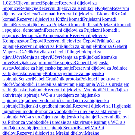
1.0215
Cijevni umeci
Spojnice
Rezervni dijelovi za
Spojnice
Redukcije
Rezervni dijelovi za Redukcije
Koljena
Rezervni
dijelovi za Koljena
T-komadi
Rezervni dijelovi za T-komadi
Križni
komadi
Rezervni dijelovi za Križni komadi
Prijelazni komadi,
fiksni
Rezervni dijelovi za Prijelazni komadi, fiksni
Prijelazni komadi
i spojnice, demontažni
Rezervni dijelovi za Prijelazni komadi i
spojnice, demontažni
Kompenzatori
Rezervni dijelovi za
Kompenzatori
Čepovi
Rezervni dijelovi za Čepovi
Priključci za
grijanje
Rezervni dijelovi za Priključci za grijanje
Pribor za Geberit
Mapress C-čelik
Brtvila za cijevi i fitinge
Poklopci za
cijevi
Učvršćenja za cijevi
Učvršćenja za priključke
Sistemske
brtve
Set vijaka za prirubničke spojeve
Geberit higijenski
sustav
Jedinice za higijensko ispiranje
Rezervni dijelovi za Jedinice
za higijensko ispiranje
Pribor za jedinice za higijensko
ispiranje
Senzori
Kabeli
Graničnik protoka
Poklopci i pokrovne
ploče
Vodokotlići i uređaji za aktiviranje ispiranja WC-a s uređajem
za higijensko ispiranje
Rezervni dijelovi za Vodokotlići i uređaji za
aktiviranje ispiranja WC-a s uređajem za higijensko
ispiranje
Ugradbeni vodokotlići s uređajem za higijensko
ispiranje
Higijenski ugradbeni moduli
Rezervni dijelovi za Higijenski
ugradbeni moduli
Pribor za vodokotliće i uređaje za aktiviranje
ispiranja WC-a s uređajem za higijensko ispiranje
Rezervni dijelovi
za Pribor za vodokotliće i uređaje za aktiviranje ispiranja WC-a s
uređajem za higijensko ispiranje
Senzori
Kabeli
Mrežni
dijelovi
Rezervni dijelovi za Mrežni dijelovi
Mrežne