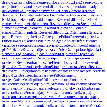
dijelovi za Za nadpultne umivaonike u obliku zdjele
Za pravokutne
nadpultne umivaonike
Rezervni dijelovi za Za pravokutne nadpultne
umivaonike
Za ugradbene umivaonike
Bočni elementi
Rezervni
dijelovi za Bočni elementi
Niski bočni elementi
Rezervni dijelovi za
Niski bočni elementi
Visoki elementi
Rezervni dijelovi za Visoki
elementi
Srednje visoki elementi
Rezervni dijelovi za Srednje visoki
elementi
Konzolni elementi
Rezervni dijelovi za Konzolni
elementi
Ostali namještaj
Rezervni dijelovi za Ostali namještaj
Zidne
police
Rezervni dijelovi za Zidne police
Pribor
Rezervni dijelovi za
Pribor
Ulošci za ladice i kutije za odlaganje stvari
Držači ručnika i
vješalice za ručnike
Elementi rasvjete
Ručke
Setovi nogu
Magnetne
ploče
Utičnice
Rezervni dijelovi za Utičnice
Ostali pribor
Ogledala i
elementi s ogledalom
Ogledala
Rezervni dijelovi za Ogledala
S
integriranom rasvjetom
Rezervni dijelovi za S integriranom
rasvjetom
Bez integrirane rasvjete
Elementi s ogledalom
Rezervni
dijelovi za Elementi s ogledalom
S integriranom rasvjetom
Rezervni
dijelovi za S integriranom rasvjetom
Bez integrirane rasvjete
Rezervni
dijelovi za Bez integrirane rasvjete
Pribor
Elementi
rasvjete
Ručke
Ostali pribor
Utičnice
Armature
Armature za
umivaonike
Rezervni dijelovi za Armature za umivaonike
Montaža
na umivaonik, mrežno napajanje
Rezervni dijelovi za Montaža na
umivaonik, mrežno napajanje
Montaža na umivaonik, napajanje
baterijama
Rezervni dijelovi za Montaža na umivaonik, napajanje
baterijama
Montaža na umivaonik, napajanje generatorom
Rezervni
dijelovi za Montaža na umivaonik, napajanje generatorom
Montaža