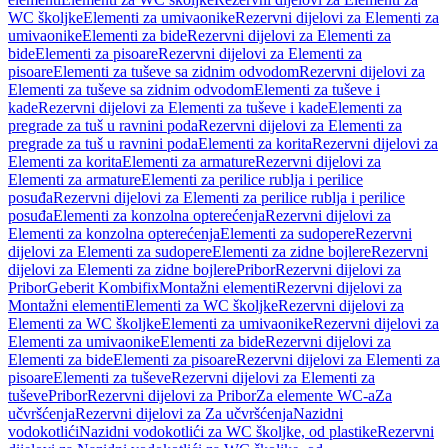
WC školjke
Elementi za umivaonike
Rezervni dijelovi za Elementi za
umivaonike
Elementi za bide
Rezervni dijelovi za Elementi za
bide
Elementi za pisoare
Rezervni dijelovi za Elementi za
pisoare
Elementi za tuševe sa zidnim odvodom
Rezervni dijelovi za
Elementi za tuševe sa zidnim odvodom
Elementi za tuševe i
kade
Rezervni dijelovi za Elementi za tuševe i kade
Elementi za
pregrade za tuš u ravnini poda
Rezervni dijelovi za Elementi za
pregrade za tuš u ravnini poda
Elementi za korita
Rezervni dijelovi za
Elementi za korita
Elementi za armature
Rezervni dijelovi za
Elementi za armature
Elementi za perilice rublja i perilice
posuđa
Rezervni dijelovi za Elementi za perilice rublja i perilice
posuđa
Elementi za konzolna opterećenja
Rezervni dijelovi za
Elementi za konzolna opterećenja
Elementi za sudopere
Rezervni
dijelovi za Elementi za sudopere
Elementi za zidne bojlere
Rezervni
dijelovi za Elementi za zidne bojlere
Pribor
Rezervni dijelovi za
Pribor
Geberit Kombifix
Montažni elementi
Rezervni dijelovi za
Montažni elementi
Elementi za WC školjke
Rezervni dijelovi za
Elementi za WC školjke
Elementi za umivaonike
Rezervni dijelovi za
Elementi za umivaonike
Elementi za bide
Rezervni dijelovi za
Elementi za bide
Elementi za pisoare
Rezervni dijelovi za Elementi za
pisoare
Elementi za tuševe
Rezervni dijelovi za Elementi za
tuševe
Pribor
Rezervni dijelovi za Pribor
Za elemente WC-a
Za
učvršćenja
Rezervni dijelovi za Za učvršćenja
Nazidni
vodokotlići
Nazidni vodokotlići za WC školjke, od plastike
Rezervni