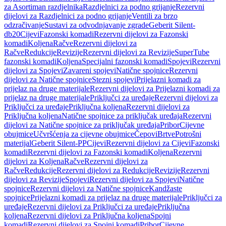
za Asortiman razdjelnika
Razdjelnici za podno grijanje
Rezervni
dijelovi za Razdjelnici za podno grijanje
Ventili za brzo
odzračivanje
Sustavi za odvodnjavanje zgrade
Geberit Silent-
db20
Cijevi
Fazonski komadi
Rezervni dijelovi za Fazonski
komadi
Koljena
Račve
Rezervni dijelovi za
Račve
Redukcije
Revizije
Rezervni dijelovi za Revizije
SuperTube
fazonski komadi
Koljena
Specijalni fazonski komadi
Spojevi
Rezervni
dijelovi za Spojevi
Zavareni spojevi
Natične spojnice
Rezervni
dijelovi za Natične spojnice
Stezni spojevi
Prijelazni komadi za
prijelaz na druge materijale
Rezervni dijelovi za Prijelazni komadi za
prijelaz na druge materijale
Priključci za uređaje
Rezervni dijelovi za
Priključci za uređaje
Priključna koljena
Rezervni dijelovi za
Priključna koljena
Natične spojnice za priključak uređaja
Rezervni
dijelovi za Natične spojnice za priključak uređaja
Pribor
Cijevne
obujmice
Učvršćenja za cijevne obujmice
Čepovi
Brtve
Potrošni
materijal
Geberit Silent-PP
Cijevi
Rezervni dijelovi za Cijevi
Fazonski
komadi
Rezervni dijelovi za Fazonski komadi
Koljena
Rezervni
dijelovi za Koljena
Račve
Rezervni dijelovi za
Račve
Redukcije
Rezervni dijelovi za Redukcije
Revizije
Rezervni
dijelovi za Revizije
Spojevi
Rezervni dijelovi za Spojevi
Natične
spojnice
Rezervni dijelovi za Natične spojnice
Kandžaste
spojnice
Prijelazni komadi za prijelaz na druge materijale
Priključci za
uređaje
Rezervni dijelovi za Priključci za uređaje
Priključna
koljena
Rezervni dijelovi za Priključna koljena
Spojni
komadi
Rezervni dijelovi za Spojni komadi
Pribor
Cijevne