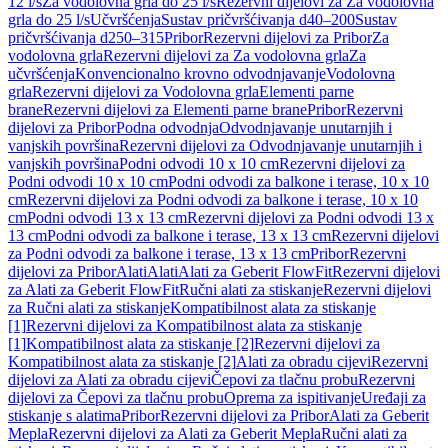
12 l/s
Za vodolovna grla do 25 l/s
Rezervni dijelovi za Za vodolovna
grla do 25 l/s
Učvršćenja
Sustav pričvršćivanja d40–200
Sustav
pričvršćivanja d250–315
Pribor
Rezervni dijelovi za Pribor
Za
vodolovna grla
Rezervni dijelovi za Za vodolovna grla
Za
učvršćenja
Konvencionalno krovno odvodnjavanje
Vodolovna
grla
Rezervni dijelovi za Vodolovna grla
Elementi parne
brane
Rezervni dijelovi za Elementi parne brane
Pribor
Rezervni
dijelovi za Pribor
Podna odvodnja
Odvodnjavanje unutarnjih i
vanjskih površina
Rezervni dijelovi za Odvodnjavanje unutarnjih i
vanjskih površina
Podni odvodi 10 x 10 cm
Rezervni dijelovi za
Podni odvodi 10 x 10 cm
Podni odvodi za balkone i terase, 10 x 10
cm
Rezervni dijelovi za Podni odvodi za balkone i terase, 10 x 10
cm
Podni odvodi 13 x 13 cm
Rezervni dijelovi za Podni odvodi 13 x
13 cm
Podni odvodi za balkone i terase, 13 x 13 cm
Rezervni dijelovi
za Podni odvodi za balkone i terase, 13 x 13 cm
Pribor
Rezervni
dijelovi za Pribor
Alati
Alati
Alati za Geberit FlowFit
Rezervni dijelovi
za Alati za Geberit FlowFit
Ručni alati za stiskanje
Rezervni dijelovi
za Ručni alati za stiskanje
Kompatibilnost alata za stiskanje
[1]
Rezervni dijelovi za Kompatibilnost alata za stiskanje
[1]
Kompatibilnost alata za stiskanje [2]
Rezervni dijelovi za
Kompatibilnost alata za stiskanje [2]
Alati za obradu cijevi
Rezervni
dijelovi za Alati za obradu cijevi
Čepovi za tlačnu probu
Rezervni
dijelovi za Čepovi za tlačnu probu
Oprema za ispitivanje
Uređaji za
stiskanje s alatima
Pribor
Rezervni dijelovi za Pribor
Alati za Geberit
Mepla
Rezervni dijelovi za Alati za Geberit Mepla
Ručni alati za