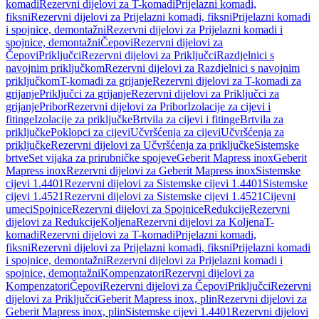
komadi
Rezervni dijelovi za T-komadi
Prijelazni komadi,
fiksni
Rezervni dijelovi za Prijelazni komadi, fiksni
Prijelazni komadi
i spojnice, demontažni
Rezervni dijelovi za Prijelazni komadi i
spojnice, demontažni
Čepovi
Rezervni dijelovi za
Čepovi
Priključci
Rezervni dijelovi za Priključci
Razdjelnici s
navojnim priključkom
Rezervni dijelovi za Razdjelnici s navojnim
priključkom
T-komadi za grijanje
Rezervni dijelovi za T-komadi za
grijanje
Priključci za grijanje
Rezervni dijelovi za Priključci za
grijanje
Pribor
Rezervni dijelovi za Pribor
Izolacije za cijevi i
fitinge
Izolacije za priključke
Brtvila za cijevi i fitinge
Brtvila za
priključke
Poklopci za cijevi
Učvršćenja za cijevi
Učvršćenja za
priključke
Rezervni dijelovi za Učvršćenja za priključke
Sistemske
brtve
Set vijaka za prirubničke spojeve
Geberit Mapress inox
Geberit
Mapress inox
Rezervni dijelovi za Geberit Mapress inox
Sistemske
cijevi 1.4401
Rezervni dijelovi za Sistemske cijevi 1.4401
Sistemske
cijevi 1.4521
Rezervni dijelovi za Sistemske cijevi 1.4521
Cijevni
umeci
Spojnice
Rezervni dijelovi za Spojnice
Redukcije
Rezervni
dijelovi za Redukcije
Koljena
Rezervni dijelovi za Koljena
T-
komadi
Rezervni dijelovi za T-komadi
Prijelazni komadi,
fiksni
Rezervni dijelovi za Prijelazni komadi, fiksni
Prijelazni komadi
i spojnice, demontažni
Rezervni dijelovi za Prijelazni komadi i
spojnice, demontažni
Kompenzatori
Rezervni dijelovi za
Kompenzatori
Čepovi
Rezervni dijelovi za Čepovi
Priključci
Rezervni
dijelovi za Priključci
Geberit Mapress inox, plin
Rezervni dijelovi za
Geberit Mapress inox, plin
Sistemske cijevi 1.4401
Rezervni dijelovi