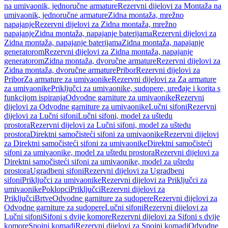
na umivaonik, jednoručne armature
Rezervni dijelovi za Montaža na
umivaonik, jednoručne armature
Zidna montaža, mrežno
napajanje
Rezervni dijelovi za Zidna montaža, mrežno
napajanje
Zidna montaža, napajanje baterijama
Rezervni dijelovi za
Zidna montaža, napajanje baterijama
Zidna montaža, napajanje
generatorom
Rezervni dijelovi za Zidna montaža, napajanje
generatorom
Zidna montaža, dvoručne armature
Rezervni dijelovi za
Zidna montaža, dvoručne armature
Pribor
Rezervni dijelovi za
Pribor
Za armature za umivaonike
Rezervni dijelovi za Za armature
za umivaonike
Priključci za umivaonike, sudopere, uređaje i korita s
funkcijom ispiranja
Odvodne garniture za umivaonike
Rezervni
dijelovi za Odvodne garniture za umivaonike
Lučni sifoni
Rezervni
dijelovi za Lučni sifoni
Lučni sifoni, model za uštedu
prostora
Rezervni dijelovi za Lučni sifoni, model za uštedu
prostora
Direktni samočisteći sifoni za umivaonike
Rezervni dijelovi
za Direktni samočisteći sifoni za umivaonike
Direktni samočisteći
sifoni za umivaonike, model za uštedu prostora
Rezervni dijelovi za
Direktni samočisteći sifoni za umivaonike, model za uštedu
prostora
Ugradbeni sifoni
Rezervni dijelovi za Ugradbeni
sifoni
Priključci za umivaonike
Rezervni dijelovi za Priključci za
umivaonike
Poklopci
Priključci
Rezervni dijelovi za
Priključci
Brtve
Odvodne garniture za sudopere
Rezervni dijelovi za
Odvodne garniture za sudopere
Lučni sifoni
Rezervni dijelovi za
Lučni sifoni
Sifoni s dvije komore
Rezervni dijelovi za Sifoni s dvije
komore
Spojni komadi
Rezervni dijelovi za Spojni komadi
Odvodne