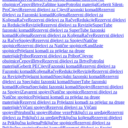
obujmice
Čepovi
Brtve
Zaštitne kape
Potrošni materijal
Geberit Silent-
Pro
Cijevi
Rezervni dijelovi za Cijevi
Fazonski komadi
Rezervni
dijelovi za Fazonski komadi
Koljena
Rezervni dijelovi za
Koljena
Račve
Rezervni dijelovi za Račve
Redukcije
Rezervni dijelovi
za Redukcije
Revizije
Rezervni dijelovi za Revizije
SuperTube
fazonski komadi
Rezervni dijelovi za SuperTube fazonski
komadi
Koljena
Rezervni dijelovi za Koljena
Račve
Rezervni dijelovi
za Račve
Spojevi
Rezervni dijelovi za Spojevi
Natične
spojnice
Rezervni dijelovi za Natične spojnice
Kandžaste
spojnice
Prijelazni komadi za prijelaz na druge
materijale
Pribor
Rezervni dijelovi za Pribor
Cijevne
obujmice
Čepovi
Brtve
Rezervni dijelovi za Brtve
Potrošni
materijal
Geberit PE
Cijevi
Fazonski komadi
Rezervni dijelovi za
Fazonski komadi
Koljena
Račve
Redukcije
Revizije
Rezervni dijelovi
za Revizije
Prijelazni komadi
Specijalni fazonski komadi
Rezervni
dijelovi za Specijalni fazonski komadi
SuperTube fazonski
komadi
Koljena
Specijalni fazonski komadi
Spojevi
Rezervni dijelovi
za Spojevi
Zavareni spojevi
Natične spojnice
Rezervni dijelovi za
Natične spojnice
Prijelazni komadi za prijelaz na druge
materijale
Rezervni dijelovi za Prijelazni komadi za prijelaz na druge
materijale
Vijčani spojevi
Rezervni dijelovi za Vijčani
spojevi
Prirubnički spojevi
Rubne veze
Priključci za uređaje
Rezervni
dijelovi za Priključci za uređaje
Priključna koljena
Rezervni dijelovi
za Priključna koljena
Priključne spojnice
Rezervni dijelovi za
Priključne spojnice
Spojni komadi
Rezervni dijelovi za Spojni