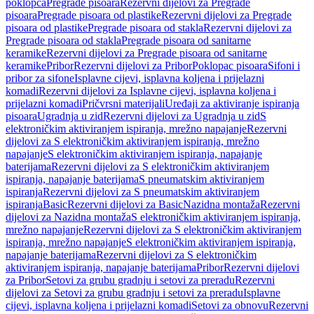
poklopca
Pregrade pisoara
Rezervni dijelovi za Pregrade
pisoara
Pregrade pisoara od plastike
Rezervni dijelovi za Pregrade
pisoara od plastike
Pregrade pisoara od stakla
Rezervni dijelovi za
Pregrade pisoara od stakla
Pregrade pisoara od sanitarne
keramike
Rezervni dijelovi za Pregrade pisoara od sanitarne
keramike
Pribor
Rezervni dijelovi za Pribor
Poklopac pisoara
Sifoni i
pribor za sifone
Isplavne cijevi, isplavna koljena i prijelazni
komadi
Rezervni dijelovi za Isplavne cijevi, isplavna koljena i
prijelazni komadi
Pričvrsni materijali
Uređaji za aktiviranje ispiranja
pisoara
Ugradnja u zid
Rezervni dijelovi za Ugradnja u zid
S
elektroničkim aktiviranjem ispiranja, mrežno napajanje
Rezervni
dijelovi za S elektroničkim aktiviranjem ispiranja, mrežno
napajanje
S elektroničkim aktiviranjem ispiranja, napajanje
baterijama
Rezervni dijelovi za S elektroničkim aktiviranjem
ispiranja, napajanje baterijama
S pneumatskim aktiviranjem
ispiranja
Rezervni dijelovi za S pneumatskim aktiviranjem
ispiranja
Basic
Rezervni dijelovi za Basic
Nazidna montaža
Rezervni
dijelovi za Nazidna montaža
S elektroničkim aktiviranjem ispiranja,
mrežno napajanje
Rezervni dijelovi za S elektroničkim aktiviranjem
ispiranja, mrežno napajanje
S elektroničkim aktiviranjem ispiranja,
napajanje baterijama
Rezervni dijelovi za S elektroničkim
aktiviranjem ispiranja, napajanje baterijama
Pribor
Rezervni dijelovi
za Pribor
Setovi za grubu gradnju i setovi za preradu
Rezervni
dijelovi za Setovi za grubu gradnju i setovi za preradu
Isplavne
cijevi, isplavna koljena i prijelazni komadi
Setovi za obnovu
Rezervni