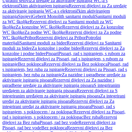
Ugradni setovi
Za uređaje za aktiviranje ispiranja WC-a s
elektroničkim aktiviranjem ispiranja
Rezervni dijelovi za Za uređaje
za aktiviranje ispiranja WC-a s elektroničkim aktiviranjem
ispiranja
Spojevi
Geberit Monolith sanitarni moduli
Sanitarni moduli
za WC školjke
Rezervni dijelovi za Sanitarni moduli za WC
školjke
Za konzolne WC školjke
Rezervni dijelovi za Za konzolne
WC školjke
Za podne WC školjke
Rezervni dijelovi za Za podne
WC školjke
Pribor
Rezervni dijelovi za Pribor
Potrošni
materijali
Sanitarni moduli za bidee
Rezervni dijelovi za Sanitarni
moduli za bidee
Za konzolne i podne bidee
Rezervni dijelovi za Za
konzolne i podne bidee
Pisoari
Pisoari, rad s ispiranjem, s rubom za
ispiranje
Rezervni dijelovi za Pisoari, rad s ispiranjem, s rubom za
ispiranje
Bez poklopca
Rezervni dijelovi za Bez poklopca
Pisoari, rad
s ispiranjem, bez ruba za ispiranje
Rezervni dijelovi za Pisoari, rad s
ispiranjem, bez ruba za ispiranje
Za nazidne i ugradbene uređaje za
aktiviranje ispiranja pisoara
Rezervni dijelovi za Za nazidne i
ugradbene uređaje za aktiviranje ispiranja pisoara
S integriranim
uređajem za aktiviranje ispiranja pisoara
Rezervni dijelovi za S
integriranim uređajem za aktiviranje ispiranja pisoara
Za integrirani
uređaj za aktiviranje ispiranja pisoara
Rezervni dijelovi za Za
integrirani uređaj za aktiviranje ispiranja pisoara
Pisoari, rad s
ispiranjem, s poklopcem / za poklopac
Rezervni dijelovi za Pisoari,
rad s ispiranjem, s poklopcem / za poklopac
Bez ruba
Rezervni
dijelovi za Bez ruba
Pisoari, rad bez vode
Rezervni dijelovi za
Pisoari, rad bez vode
Bez poklopca
Rezervni dijelovi za Bez