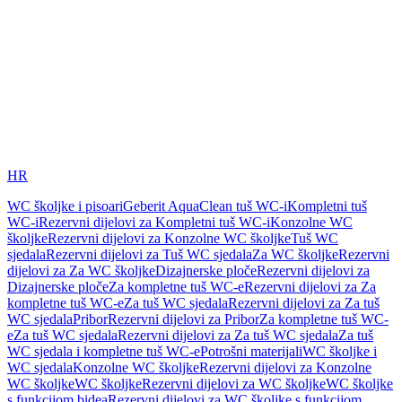
HR
WC školjke i pisoari
Geberit AquaClean tuš WC-i
Kompletni tuš
WC-i
Rezervni dijelovi za Kompletni tuš WC-i
Konzolne WC
školjke
Rezervni dijelovi za Konzolne WC školjke
Tuš WC
sjedala
Rezervni dijelovi za Tuš WC sjedala
Za WC školjke
Rezervni
dijelovi za Za WC školjke
Dizajnerske ploče
Rezervni dijelovi za
Dizajnerske ploče
Za kompletne tuš WC-e
Rezervni dijelovi za Za
kompletne tuš WC-e
Za tuš WC sjedala
Rezervni dijelovi za Za tuš
WC sjedala
Pribor
Rezervni dijelovi za Pribor
Za kompletne tuš WC-
e
Za tuš WC sjedala
Rezervni dijelovi za Za tuš WC sjedala
Za tuš
WC sjedala i kompletne tuš WC-e
Potrošni materijali
WC školjke i
WC sjedala
Konzolne WC školjke
Rezervni dijelovi za Konzolne
WC školjke
WC školjke
Rezervni dijelovi za WC školjke
WC školjke
s funkcijom bidea
Rezervni dijelovi za WC školjke s funkcijom