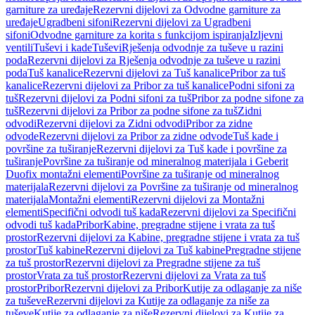
garniture za uređaje
Rezervni dijelovi za Odvodne garniture za
uređaje
Ugradbeni sifoni
Rezervni dijelovi za Ugradbeni
sifoni
Odvodne garniture za korita s funkcijom ispiranja
Izljevni
ventili
Tuševi i kade
Tuševi
Rješenja odvodnje za tuševe u razini
poda
Rezervni dijelovi za Rješenja odvodnje za tuševe u razini
poda
Tuš kanalice
Rezervni dijelovi za Tuš kanalice
Pribor za tuš
kanalice
Rezervni dijelovi za Pribor za tuš kanalice
Podni sifoni za
tuš
Rezervni dijelovi za Podni sifoni za tuš
Pribor za podne sifone za
tuš
Rezervni dijelovi za Pribor za podne sifone za tuš
Zidni
odvodi
Rezervni dijelovi za Zidni odvodi
Pribor za zidne
odvode
Rezervni dijelovi za Pribor za zidne odvode
Tuš kade i
površine za tuširanje
Rezervni dijelovi za Tuš kade i površine za
tuširanje
Površine za tuširanje od mineralnog materijala i Geberit
Duofix montažni elementi
Površine za tuširanje od mineralnog
materijala
Rezervni dijelovi za Površine za tuširanje od mineralnog
materijala
Montažni elementi
Rezervni dijelovi za Montažni
elementi
Specifični odvodi tuš kada
Rezervni dijelovi za Specifični
odvodi tuš kada
Pribor
Kabine, pregradne stijene i vrata za tuš
prostor
Rezervni dijelovi za Kabine, pregradne stijene i vrata za tuš
prostor
Tuš kabine
Rezervni dijelovi za Tuš kabine
Pregradne stijene
za tuš prostor
Rezervni dijelovi za Pregradne stijene za tuš
prostor
Vrata za tuš prostor
Rezervni dijelovi za Vrata za tuš
prostor
Pribor
Rezervni dijelovi za Pribor
Kutije za odlaganje za niše
za tuševe
Rezervni dijelovi za Kutije za odlaganje za niše za
tuševe
Kutije za odlaganje za niše
Rezervni dijelovi za Kutije za