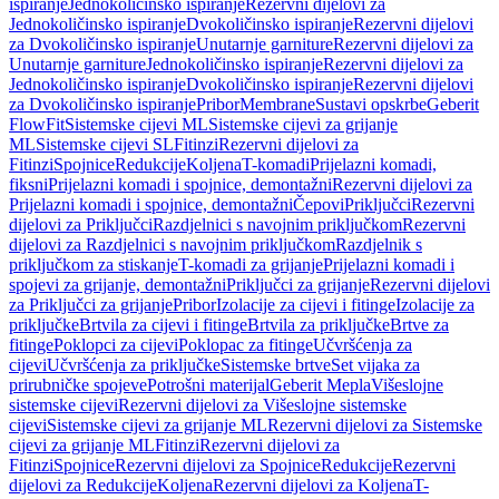
ispiranje
Jednokoličinsko ispiranje
Rezervni dijelovi za
Jednokoličinsko ispiranje
Dvokoličinsko ispiranje
Rezervni dijelovi
za Dvokoličinsko ispiranje
Unutarnje garniture
Rezervni dijelovi za
Unutarnje garniture
Jednokoličinsko ispiranje
Rezervni dijelovi za
Jednokoličinsko ispiranje
Dvokoličinsko ispiranje
Rezervni dijelovi
za Dvokoličinsko ispiranje
Pribor
Membrane
Sustavi opskrbe
Geberit
FlowFit
Sistemske cijevi ML
Sistemske cijevi za grijanje
ML
Sistemske cijevi SL
Fitinzi
Rezervni dijelovi za
Fitinzi
Spojnice
Redukcije
Koljena
T-komadi
Prijelazni komadi,
fiksni
Prijelazni komadi i spojnice, demontažni
Rezervni dijelovi za
Prijelazni komadi i spojnice, demontažni
Čepovi
Priključci
Rezervni
dijelovi za Priključci
Razdjelnici s navojnim priključkom
Rezervni
dijelovi za Razdjelnici s navojnim priključkom
Razdjelnik s
priključkom za stiskanje
T-komadi za grijanje
Prijelazni komadi i
spojevi za grijanje, demontažni
Priključci za grijanje
Rezervni dijelovi
za Priključci za grijanje
Pribor
Izolacije za cijevi i fitinge
Izolacije za
priključke
Brtvila za cijevi i fitinge
Brtvila za priključke
Brtve za
fitinge
Poklopci za cijevi
Poklopac za fitinge
Učvršćenja za
cijevi
Učvršćenja za priključke
Sistemske brtve
Set vijaka za
prirubničke spojeve
Potrošni materijal
Geberit Mepla
Višeslojne
sistemske cijevi
Rezervni dijelovi za Višeslojne sistemske
cijevi
Sistemske cijevi za grijanje ML
Rezervni dijelovi za Sistemske
cijevi za grijanje ML
Fitinzi
Rezervni dijelovi za
Fitinzi
Spojnice
Rezervni dijelovi za Spojnice
Redukcije
Rezervni
dijelovi za Redukcije
Koljena
Rezervni dijelovi za Koljena
T-