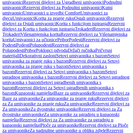
umivaonici
Rezervni dijelovi za Ugradbeni umivaonici
Podpultni
umivaonici
Rezervni dijelovi za Podpultni umivaonici
Kutni
umivaonici
Umivaonici u izvedbi Comfort
Umivaonici za
djecu
Umivaonici
Korita za pranje ruku
Ostali umivaonici
Rezervni
dijelovi za Ostali umivaonici
Korita s funkcijom ispiranja
Rezervni
dijelovi za Korita s funkcijom ispiranja
Trokaderi
Rezervni dijelovi za
Trokaderi
Višenamjenska korita
Rezervni dijelovi za Višenamjenska
korita
Umivaonici za učionice
Pribor
Podesti
Rezervni dijelovi za
Podesti
Podesti
Polupodesti
Rezervni dijelovi za
Polupodesti
Pribor
Poklopci odvoda
Držači ručnika
Pričvrsni
materijali
Dekorativni zasloni
Setovi umivaonika s bazom
Setovi
umivaonika za pranje ruku s bazom
Rezervni dijelovi za Setovi
umivaonika za pranje ruku s bazom
Setovi umivaonika s
bazom
Rezervni dijelovi za Setovi umivaonika s bazom
Setovi
ugradnog umivaonika s bazom
Rezervni dijelovi za Setovi ugradnog
umivaonika s bazom
Setovi ugradbenih umivaonika s
bazom
Rezervni dijelovi za Setovi ugradbenih umivaonika s
bazom
Kupaonski namještaj
Baze za umivaonike
Rezervni dijelovi za
Baze za umivaonike
Za umivaonike za pranje ruku
Rezervni dijelovi
za Za umivaonike za pranje ruku
Za umivaonike
Rezervni dijelovi za
Za umivaonike
Za dvostruke umivaonike
Rezervni dijelovi za Za
dvostruke umivaonike
Za umivaonike za ugradnju u kupaonski
namještaj
Rezervni dijelovi za Za umivaonike za ugradnju u
kupaonski namještaj
Ploče za umivaonike
Rezervni dijelovi za Ploče
za umivaonike
Za nadpultne umivaonike u obliku zdjele
Rezervni