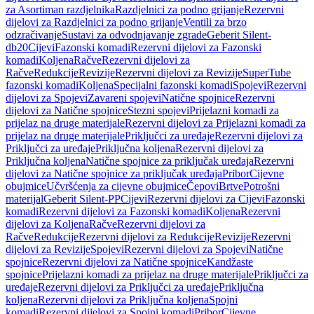
za Asortiman razdjelnika
Razdjelnici za podno grijanje
Rezervni
dijelovi za Razdjelnici za podno grijanje
Ventili za brzo
odzračivanje
Sustavi za odvodnjavanje zgrade
Geberit Silent-
db20
Cijevi
Fazonski komadi
Rezervni dijelovi za Fazonski
komadi
Koljena
Račve
Rezervni dijelovi za
Račve
Redukcije
Revizije
Rezervni dijelovi za Revizije
SuperTube
fazonski komadi
Koljena
Specijalni fazonski komadi
Spojevi
Rezervni
dijelovi za Spojevi
Zavareni spojevi
Natične spojnice
Rezervni
dijelovi za Natične spojnice
Stezni spojevi
Prijelazni komadi za
prijelaz na druge materijale
Rezervni dijelovi za Prijelazni komadi za
prijelaz na druge materijale
Priključci za uređaje
Rezervni dijelovi za
Priključci za uređaje
Priključna koljena
Rezervni dijelovi za
Priključna koljena
Natične spojnice za priključak uređaja
Rezervni
dijelovi za Natične spojnice za priključak uređaja
Pribor
Cijevne
obujmice
Učvršćenja za cijevne obujmice
Čepovi
Brtve
Potrošni
materijal
Geberit Silent-PP
Cijevi
Rezervni dijelovi za Cijevi
Fazonski
komadi
Rezervni dijelovi za Fazonski komadi
Koljena
Rezervni
dijelovi za Koljena
Račve
Rezervni dijelovi za
Račve
Redukcije
Rezervni dijelovi za Redukcije
Revizije
Rezervni
dijelovi za Revizije
Spojevi
Rezervni dijelovi za Spojevi
Natične
spojnice
Rezervni dijelovi za Natične spojnice
Kandžaste
spojnice
Prijelazni komadi za prijelaz na druge materijale
Priključci za
uređaje
Rezervni dijelovi za Priključci za uređaje
Priključna
koljena
Rezervni dijelovi za Priključna koljena
Spojni
komadi
Rezervni dijelovi za Spojni komadi
Pribor
Cijevne