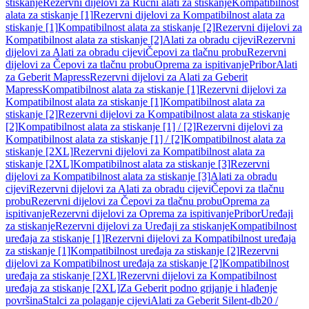
stiskanje
Rezervni dijelovi za Ručni alati za stiskanje
Kompatibilnost
alata za stiskanje [1]
Rezervni dijelovi za Kompatibilnost alata za
stiskanje [1]
Kompatibilnost alata za stiskanje [2]
Rezervni dijelovi za
Kompatibilnost alata za stiskanje [2]
Alati za obradu cijevi
Rezervni
dijelovi za Alati za obradu cijevi
Čepovi za tlačnu probu
Rezervni
dijelovi za Čepovi za tlačnu probu
Oprema za ispitivanje
Pribor
Alati
za Geberit Mapress
Rezervni dijelovi za Alati za Geberit
Mapress
Kompatibilnost alata za stiskanje [1]
Rezervni dijelovi za
Kompatibilnost alata za stiskanje [1]
Kompatibilnost alata za
stiskanje [2]
Rezervni dijelovi za Kompatibilnost alata za stiskanje
[2]
Kompatibilnost alata za stiskanje [1] / [2]
Rezervni dijelovi za
Kompatibilnost alata za stiskanje [1] / [2]
Kompatibilnost alata za
stiskanje [2XL]
Rezervni dijelovi za Kompatibilnost alata za
stiskanje [2XL]
Kompatibilnost alata za stiskanje [3]
Rezervni
dijelovi za Kompatibilnost alata za stiskanje [3]
Alati za obradu
cijevi
Rezervni dijelovi za Alati za obradu cijevi
Čepovi za tlačnu
probu
Rezervni dijelovi za Čepovi za tlačnu probu
Oprema za
ispitivanje
Rezervni dijelovi za Oprema za ispitivanje
Pribor
Uređaji
za stiskanje
Rezervni dijelovi za Uređaji za stiskanje
Kompatibilnost
uređaja za stiskanje [1]
Rezervni dijelovi za Kompatibilnost uređaja
za stiskanje [1]
Kompatibilnost uređaja za stiskanje [2]
Rezervni
dijelovi za Kompatibilnost uređaja za stiskanje [2]
Kompatibilnost
uređaja za stiskanje [2XL]
Rezervni dijelovi za Kompatibilnost
uređaja za stiskanje [2XL]
Za Geberit podno grijanje i hlađenje
površina
Stalci za polaganje cijevi
Alati za Geberit Silent-db20 /