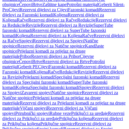
obujmice
Čepovi
Brtve
Zaštitne kape
Potrošni materijal
Geberit Silent-
Pro
Cijevi
Rezervni dijelovi za Cijevi
Fazonski komadi
Rezervni
dijelovi za Fazonski komadi
Koljena
Rezervni dijelovi za
Koljena
Račve
Rezervni dijelovi za Račve
Redukcije
Rezervni dijelovi
za Redukcije
Revizije
Rezervni dijelovi za Revizije
SuperTube
fazonski komadi
Rezervni dijelovi za SuperTube fazonski
komadi
Koljena
Rezervni dijelovi za Koljena
Račve
Rezervni dijelovi
za Račve
Spojevi
Rezervni dijelovi za Spojevi
Natične
spojnice
Rezervni dijelovi za Natične spojnice
Kandžaste
spojnice
Prijelazni komadi za prijelaz na druge
materijale
Pribor
Rezervni dijelovi za Pribor
Cijevne
obujmice
Čepovi
Brtve
Rezervni dijelovi za Brtve
Potrošni
materijal
Geberit PE
Cijevi
Fazonski komadi
Rezervni dijelovi za
Fazonski komadi
Koljena
Račve
Redukcije
Revizije
Rezervni dijelovi
za Revizije
Prijelazni komadi
Specijalni fazonski komadi
Rezervni
dijelovi za Specijalni fazonski komadi
SuperTube fazonski
komadi
Koljena
Specijalni fazonski komadi
Spojevi
Rezervni dijelovi
za Spojevi
Zavareni spojevi
Natične spojnice
Rezervni dijelovi za
Natične spojnice
Prijelazni komadi za prijelaz na druge
materijale
Rezervni dijelovi za Prijelazni komadi za prijelaz na druge
materijale
Vijčani spojevi
Rezervni dijelovi za Vijčani
spojevi
Prirubnički spojevi
Rubne veze
Priključci za uređaje
Rezervni
dijelovi za Priključci za uređaje
Priključna koljena
Rezervni dijelovi
za Priključna koljena
Priključne spojnice
Rezervni dijelovi za
Priključne spojnice
Spojni komadi
Rezervni dijelovi za Spojni