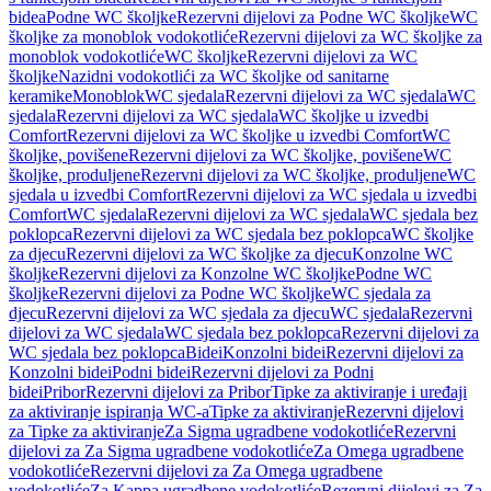
bidea
Podne WC školjke
Rezervni dijelovi za Podne WC školjke
WC
školjke za monoblok vodokotliće
Rezervni dijelovi za WC školjke za
monoblok vodokotliće
WC školjke
Rezervni dijelovi za WC
školjke
Nazidni vodokotlići za WC školjke od sanitarne
keramike
Monoblok
WC sjedala
Rezervni dijelovi za WC sjedala
WC
sjedala
Rezervni dijelovi za WC sjedala
WC školjke u izvedbi
Comfort
Rezervni dijelovi za WC školjke u izvedbi Comfort
WC
školjke, povišene
Rezervni dijelovi za WC školjke, povišene
WC
školjke, produljene
Rezervni dijelovi za WC školjke, produljene
WC
sjedala u izvedbi Comfort
Rezervni dijelovi za WC sjedala u izvedbi
Comfort
WC sjedala
Rezervni dijelovi za WC sjedala
WC sjedala bez
poklopca
Rezervni dijelovi za WC sjedala bez poklopca
WC školjke
za djecu
Rezervni dijelovi za WC školjke za djecu
Konzolne WC
školjke
Rezervni dijelovi za Konzolne WC školjke
Podne WC
školjke
Rezervni dijelovi za Podne WC školjke
WC sjedala za
djecu
Rezervni dijelovi za WC sjedala za djecu
WC sjedala
Rezervni
dijelovi za WC sjedala
WC sjedala bez poklopca
Rezervni dijelovi za
WC sjedala bez poklopca
Bidei
Konzolni bidei
Rezervni dijelovi za
Konzolni bidei
Podni bidei
Rezervni dijelovi za Podni
bidei
Pribor
Rezervni dijelovi za Pribor
Tipke za aktiviranje i uređaji
za aktiviranje ispiranja WC-a
Tipke za aktiviranje
Rezervni dijelovi
za Tipke za aktiviranje
Za Sigma ugradbene vodokotliće
Rezervni
dijelovi za Za Sigma ugradbene vodokotliće
Za Omega ugradbene
vodokotliće
Rezervni dijelovi za Za Omega ugradbene
vodokotliće
Za Kappa ugradbene vodokotliće
Rezervni dijelovi za Za