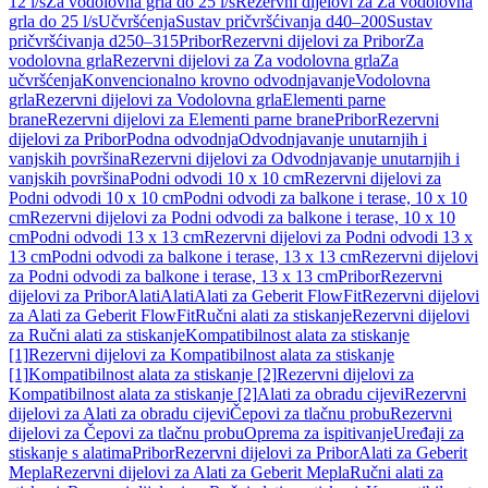
12 l/s
Za vodolovna grla do 25 l/s
Rezervni dijelovi za Za vodolovna
grla do 25 l/s
Učvršćenja
Sustav pričvršćivanja d40–200
Sustav
pričvršćivanja d250–315
Pribor
Rezervni dijelovi za Pribor
Za
vodolovna grla
Rezervni dijelovi za Za vodolovna grla
Za
učvršćenja
Konvencionalno krovno odvodnjavanje
Vodolovna
grla
Rezervni dijelovi za Vodolovna grla
Elementi parne
brane
Rezervni dijelovi za Elementi parne brane
Pribor
Rezervni
dijelovi za Pribor
Podna odvodnja
Odvodnjavanje unutarnjih i
vanjskih površina
Rezervni dijelovi za Odvodnjavanje unutarnjih i
vanjskih površina
Podni odvodi 10 x 10 cm
Rezervni dijelovi za
Podni odvodi 10 x 10 cm
Podni odvodi za balkone i terase, 10 x 10
cm
Rezervni dijelovi za Podni odvodi za balkone i terase, 10 x 10
cm
Podni odvodi 13 x 13 cm
Rezervni dijelovi za Podni odvodi 13 x
13 cm
Podni odvodi za balkone i terase, 13 x 13 cm
Rezervni dijelovi
za Podni odvodi za balkone i terase, 13 x 13 cm
Pribor
Rezervni
dijelovi za Pribor
Alati
Alati
Alati za Geberit FlowFit
Rezervni dijelovi
za Alati za Geberit FlowFit
Ručni alati za stiskanje
Rezervni dijelovi
za Ručni alati za stiskanje
Kompatibilnost alata za stiskanje
[1]
Rezervni dijelovi za Kompatibilnost alata za stiskanje
[1]
Kompatibilnost alata za stiskanje [2]
Rezervni dijelovi za
Kompatibilnost alata za stiskanje [2]
Alati za obradu cijevi
Rezervni
dijelovi za Alati za obradu cijevi
Čepovi za tlačnu probu
Rezervni
dijelovi za Čepovi za tlačnu probu
Oprema za ispitivanje
Uređaji za
stiskanje s alatima
Pribor
Rezervni dijelovi za Pribor
Alati za Geberit
Mepla
Rezervni dijelovi za Alati za Geberit Mepla
Ručni alati za