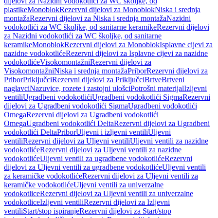
dijelovi za Nazidni vodokotlići za WC školjke, od
plastike
Monoblok
Rezervni dijelovi za Monoblok
Niska i srednja
montaža
Rezervni dijelovi za Niska i srednja montaža
Nazidni
vodokotlići za WC školjke, od sanitarne keramike
Rezervni dijelovi
za Nazidni vodokotlići za WC školjke, od sanitarne
keramike
Monoblok
Rezervni dijelovi za Monoblok
Isplavne cijevi za
nazidne vodokotliće
Rezervni dijelovi za Isplavne cijevi za nazidne
vodokotliće
Visokomontažni
Rezervni dijelovi za
Visokomontažni
Niska i srednja montaža
Pribor
Rezervni dijelovi za
Pribor
Priključci
Rezervni dijelovi za Priključci
Brtve
Brtveni
naglavci
Nazuvice, rozete i zastojni ulošci
Potrošni materijal
Izljevni
ventili
Ugradbeni vodokotlići
Ugradbeni vodokotlići Sigma
Rezervni
dijelovi za Ugradbeni vodokotlići Sigma
Ugradbeni vodokotlići
Omega
Rezervni dijelovi za Ugradbeni vodokotlići
Omega
Ugradbeni vodokotlići Delta
Rezervni dijelovi za Ugradbeni
vodokotlići Delta
Pribor
Uljevni i izljevni ventili
Uljevni
ventili
Rezervni dijelovi za Uljevni ventili
Uljevni ventili za nazidne
vodokotliće
Rezervni dijelovi za Uljevni ventili za nazidne
vodokotliće
Uljevni ventili za ugradbene vodokotliće
Rezervni
dijelovi za Uljevni ventili za ugradbene vodokotliće
Uljevni ventili
za keramičke vodokotliće
Rezervni dijelovi za Uljevni ventili za
keramičke vodokotliće
Uljevni ventili za univerzalne
vodokotlice
Rezervni dijelovi za Uljevni ventili za univerzalne
vodokotlice
Izljevni ventili
Rezervni dijelovi za Izljevni
ventili
Start/stop ispiranje
Rezervni dijelovi za Start/stop