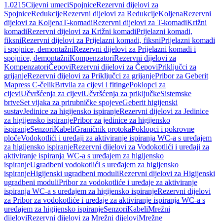
1.0215
Cijevni umeci
Spojnice
Rezervni dijelovi za
Spojnice
Redukcije
Rezervni dijelovi za Redukcije
Koljena
Rezervni
dijelovi za Koljena
T-komadi
Rezervni dijelovi za T-komadi
Križni
komadi
Rezervni dijelovi za Križni komadi
Prijelazni komadi,
fiksni
Rezervni dijelovi za Prijelazni komadi, fiksni
Prijelazni komadi
i spojnice, demontažni
Rezervni dijelovi za Prijelazni komadi i
spojnice, demontažni
Kompenzatori
Rezervni dijelovi za
Kompenzatori
Čepovi
Rezervni dijelovi za Čepovi
Priključci za
grijanje
Rezervni dijelovi za Priključci za grijanje
Pribor za Geberit
Mapress C-čelik
Brtvila za cijevi i fitinge
Poklopci za
cijevi
Učvršćenja za cijevi
Učvršćenja za priključke
Sistemske
brtve
Set vijaka za prirubničke spojeve
Geberit higijenski
sustav
Jedinice za higijensko ispiranje
Rezervni dijelovi za Jedinice
za higijensko ispiranje
Pribor za jedinice za higijensko
ispiranje
Senzori
Kabeli
Graničnik protoka
Poklopci i pokrovne
ploče
Vodokotlići i uređaji za aktiviranje ispiranja WC-a s uređajem
za higijensko ispiranje
Rezervni dijelovi za Vodokotlići i uređaji za
aktiviranje ispiranja WC-a s uređajem za higijensko
ispiranje
Ugradbeni vodokotlići s uređajem za higijensko
ispiranje
Higijenski ugradbeni moduli
Rezervni dijelovi za Higijenski
ugradbeni moduli
Pribor za vodokotliće i uređaje za aktiviranje
ispiranja WC-a s uređajem za higijensko ispiranje
Rezervni dijelovi
za Pribor za vodokotliće i uređaje za aktiviranje ispiranja WC-a s
uređajem za higijensko ispiranje
Senzori
Kabeli
Mrežni
dijelovi
Rezervni dijelovi za Mrežni dijelovi
Mrežne