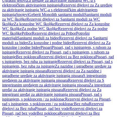
Ugradni setovi
Za uređaje za aktiviranje ispiranja WC-a s
elektroničkim aktiviranjem ispiranja
Rezervni dijelovi za Za uređaje
za aktiviranje ispiranja WC-a s elektroničkim aktiviranjem
ispiranja
Spojevi
Geberit Monolith sanitarni moduli
Sanitarni moduli
za WC školjke
Rezervni dijelovi za Sanitarni moduli za WC
školjke
Za konzolne WC školjke
Rezervni dijelovi za Za konzolne
WC školjke
Za podne WC školjke
Rezervni dijelovi za Za podne
WC školjke
Pribor
Rezervni dijelovi za Pribor
Potrošni
materijali
Sanitarni moduli za bidee
Rezervni dijelovi za Sanitarni
moduli za bidee
Za konzolne i podne bidee
Rezervni dijelovi za Za
konzolne i podne bidee
Pisoari
Pisoari, rad s ispiranjem, s rubom za
ispiranje
Rezervni dijelovi za Pisoari, rad s ispiranjem, s rubom za
ispiranje
Bez poklopca
Rezervni dijelovi za Bez poklopca
Pisoari, rad
s ispiranjem, bez ruba za ispiranje
Rezervni dijelovi za Pisoari, rad s
ispiranjem, bez ruba za ispiranje
Za nazidne i ugradbene uređaje za
aktiviranje ispiranja pisoara
Rezervni dijelovi za Za nazidne i
ugradbene uređaje za aktiviranje ispiranja pisoara
S integriranim
uređajem za aktiviranje ispiranja pisoara
Rezervni dijelovi za S
integriranim uređajem za aktiviranje ispiranja pisoara
Za integrirani
uređaj za aktiviranje ispiranja pisoara
Rezervni dijelovi za Za
integrirani uređaj za aktiviranje ispiranja pisoara
Pisoari, rad s
ispiranjem, s poklopcem / za poklopac
Rezervni dijelovi za Pisoari,
rad s ispiranjem, s poklopcem / za poklopac
Bez ruba
Rezervni
dijelovi za Bez ruba
Pisoari, rad bez vode
Rezervni dijelovi za
Pisoari, rad bez vode
Bez poklopca
Rezervni dijelovi za Bez