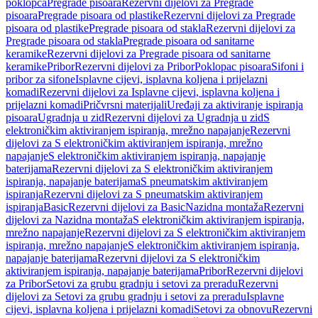
poklopca
Pregrade pisoara
Rezervni dijelovi za Pregrade
pisoara
Pregrade pisoara od plastike
Rezervni dijelovi za Pregrade
pisoara od plastike
Pregrade pisoara od stakla
Rezervni dijelovi za
Pregrade pisoara od stakla
Pregrade pisoara od sanitarne
keramike
Rezervni dijelovi za Pregrade pisoara od sanitarne
keramike
Pribor
Rezervni dijelovi za Pribor
Poklopac pisoara
Sifoni i
pribor za sifone
Isplavne cijevi, isplavna koljena i prijelazni
komadi
Rezervni dijelovi za Isplavne cijevi, isplavna koljena i
prijelazni komadi
Pričvrsni materijali
Uređaji za aktiviranje ispiranja
pisoara
Ugradnja u zid
Rezervni dijelovi za Ugradnja u zid
S
elektroničkim aktiviranjem ispiranja, mrežno napajanje
Rezervni
dijelovi za S elektroničkim aktiviranjem ispiranja, mrežno
napajanje
S elektroničkim aktiviranjem ispiranja, napajanje
baterijama
Rezervni dijelovi za S elektroničkim aktiviranjem
ispiranja, napajanje baterijama
S pneumatskim aktiviranjem
ispiranja
Rezervni dijelovi za S pneumatskim aktiviranjem
ispiranja
Basic
Rezervni dijelovi za Basic
Nazidna montaža
Rezervni
dijelovi za Nazidna montaža
S elektroničkim aktiviranjem ispiranja,
mrežno napajanje
Rezervni dijelovi za S elektroničkim aktiviranjem
ispiranja, mrežno napajanje
S elektroničkim aktiviranjem ispiranja,
napajanje baterijama
Rezervni dijelovi za S elektroničkim
aktiviranjem ispiranja, napajanje baterijama
Pribor
Rezervni dijelovi
za Pribor
Setovi za grubu gradnju i setovi za preradu
Rezervni
dijelovi za Setovi za grubu gradnju i setovi za preradu
Isplavne
cijevi, isplavna koljena i prijelazni komadi
Setovi za obnovu
Rezervni