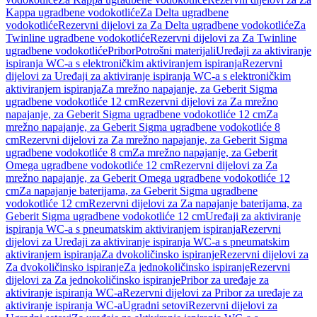
Kappa ugradbene vodokotliće
Za Delta ugradbene
vodokotliće
Rezervni dijelovi za Za Delta ugradbene vodokotliće
Za
Twinline ugradbene vodokotliće
Rezervni dijelovi za Za Twinline
ugradbene vodokotliće
Pribor
Potrošni materijali
Uređaji za aktiviranje
ispiranja WC-a s elektroničkim aktiviranjem ispiranja
Rezervni
dijelovi za Uređaji za aktiviranje ispiranja WC-a s elektroničkim
aktiviranjem ispiranja
Za mrežno napajanje, za Geberit Sigma
ugradbene vodokotliće 12 cm
Rezervni dijelovi za Za mrežno
napajanje, za Geberit Sigma ugradbene vodokotliće 12 cm
Za
mrežno napajanje, za Geberit Sigma ugradbene vodokotliće 8
cm
Rezervni dijelovi za Za mrežno napajanje, za Geberit Sigma
ugradbene vodokotliće 8 cm
Za mrežno napajanje, za Geberit
Omega ugradbene vodokotliće 12 cm
Rezervni dijelovi za Za
mrežno napajanje, za Geberit Omega ugradbene vodokotliće 12
cm
Za napajanje baterijama, za Geberit Sigma ugradbene
vodokotliće 12 cm
Rezervni dijelovi za Za napajanje baterijama, za
Geberit Sigma ugradbene vodokotliće 12 cm
Uređaji za aktiviranje
ispiranja WC-a s pneumatskim aktiviranjem ispiranja
Rezervni
dijelovi za Uređaji za aktiviranje ispiranja WC-a s pneumatskim
aktiviranjem ispiranja
Za dvokoličinsko ispiranje
Rezervni dijelovi za
Za dvokoličinsko ispiranje
Za jednokoličinsko ispiranje
Rezervni
dijelovi za Za jednokoličinsko ispiranje
Pribor za uređaje za
aktiviranje ispiranja WC-a
Rezervni dijelovi za Pribor za uređaje za
aktiviranje ispiranja WC-a
Ugradni setovi
Rezervni dijelovi za