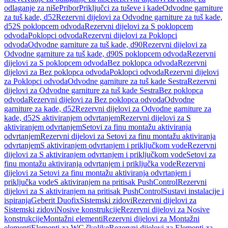
odlaganje za niše
Pribor
Priključci za tuševe i kade
Odvodne garniture
za tuš kade, d52
Rezervni dijelovi za Odvodne garniture za tuš kade,
d52
S poklopcem odvoda
Rezervni dijelovi za S poklopcem
odvoda
Poklopci odvoda
Rezervni dijelovi za Poklopci
odvoda
Odvodne garniture za tuš kade, d90
Rezervni dijelovi za
Odvodne garniture za tuš kade, d90
S poklopcem odvoda
Rezervni
dijelovi za S poklopcem odvoda
Bez poklopca odvoda
Rezervni
dijelovi za Bez poklopca odvoda
Poklopci odvoda
Rezervni dijelovi
za Poklopci odvoda
Odvodne garniture za tuš kade Sestra
Rezervni
dijelovi za Odvodne garniture za tuš kade Sestra
Bez poklopca
odvoda
Rezervni dijelovi za Bez poklopca odvoda
Odvodne
garniture za kade, d52
Rezervni dijelovi za Odvodne garniture za
kade, d52
S aktiviranjem odvrtanjem
Rezervni dijelovi za S
aktiviranjem odvrtanjem
Setovi za finu montažu aktiviranja
odvrtanjem
Rezervni dijelovi za Setovi za finu montažu aktiviranja
odvrtanjem
S aktiviranjem odvrtanjem i priključkom vode
Rezervni
dijelovi za S aktiviranjem odvrtanjem i priključkom vode
Setovi za
finu montažu aktiviranja odvrtanjem i priključka vode
Rezervni
dijelovi za Setovi za finu montažu aktiviranja odvrtanjem i
priključka vode
S aktiviranjem na pritisak PushControl
Rezervni
dijelovi za S aktiviranjem na pritisak PushControl
Sustavi instalacije i
ispiranja
Geberit Duofix
Sistemski zidovi
Rezervni dijelovi za
Sistemski zidovi
Nosive konstrukcije
Rezervni dijelovi za Nosive
konstrukcije
Montažni elementi
Rezervni dijelovi za Montažni
elementi
Elementi za WC školjke
Rezervni dijelovi za Elementi za