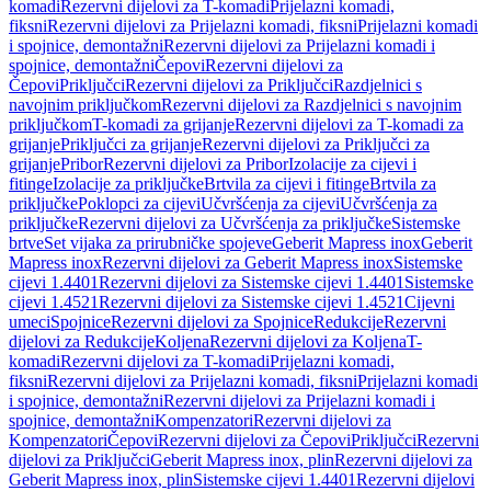
komadi
Rezervni dijelovi za T-komadi
Prijelazni komadi,
fiksni
Rezervni dijelovi za Prijelazni komadi, fiksni
Prijelazni komadi
i spojnice, demontažni
Rezervni dijelovi za Prijelazni komadi i
spojnice, demontažni
Čepovi
Rezervni dijelovi za
Čepovi
Priključci
Rezervni dijelovi za Priključci
Razdjelnici s
navojnim priključkom
Rezervni dijelovi za Razdjelnici s navojnim
priključkom
T-komadi za grijanje
Rezervni dijelovi za T-komadi za
grijanje
Priključci za grijanje
Rezervni dijelovi za Priključci za
grijanje
Pribor
Rezervni dijelovi za Pribor
Izolacije za cijevi i
fitinge
Izolacije za priključke
Brtvila za cijevi i fitinge
Brtvila za
priključke
Poklopci za cijevi
Učvršćenja za cijevi
Učvršćenja za
priključke
Rezervni dijelovi za Učvršćenja za priključke
Sistemske
brtve
Set vijaka za prirubničke spojeve
Geberit Mapress inox
Geberit
Mapress inox
Rezervni dijelovi za Geberit Mapress inox
Sistemske
cijevi 1.4401
Rezervni dijelovi za Sistemske cijevi 1.4401
Sistemske
cijevi 1.4521
Rezervni dijelovi za Sistemske cijevi 1.4521
Cijevni
umeci
Spojnice
Rezervni dijelovi za Spojnice
Redukcije
Rezervni
dijelovi za Redukcije
Koljena
Rezervni dijelovi za Koljena
T-
komadi
Rezervni dijelovi za T-komadi
Prijelazni komadi,
fiksni
Rezervni dijelovi za Prijelazni komadi, fiksni
Prijelazni komadi
i spojnice, demontažni
Rezervni dijelovi za Prijelazni komadi i
spojnice, demontažni
Kompenzatori
Rezervni dijelovi za
Kompenzatori
Čepovi
Rezervni dijelovi za Čepovi
Priključci
Rezervni
dijelovi za Priključci
Geberit Mapress inox, plin
Rezervni dijelovi za
Geberit Mapress inox, plin
Sistemske cijevi 1.4401
Rezervni dijelovi