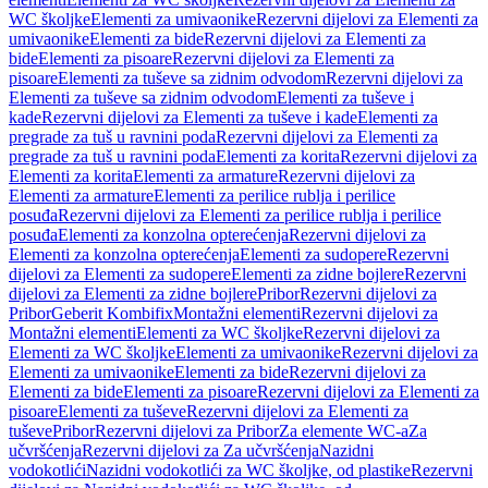
WC školjke
Elementi za umivaonike
Rezervni dijelovi za Elementi za
umivaonike
Elementi za bide
Rezervni dijelovi za Elementi za
bide
Elementi za pisoare
Rezervni dijelovi za Elementi za
pisoare
Elementi za tuševe sa zidnim odvodom
Rezervni dijelovi za
Elementi za tuševe sa zidnim odvodom
Elementi za tuševe i
kade
Rezervni dijelovi za Elementi za tuševe i kade
Elementi za
pregrade za tuš u ravnini poda
Rezervni dijelovi za Elementi za
pregrade za tuš u ravnini poda
Elementi za korita
Rezervni dijelovi za
Elementi za korita
Elementi za armature
Rezervni dijelovi za
Elementi za armature
Elementi za perilice rublja i perilice
posuđa
Rezervni dijelovi za Elementi za perilice rublja i perilice
posuđa
Elementi za konzolna opterećenja
Rezervni dijelovi za
Elementi za konzolna opterećenja
Elementi za sudopere
Rezervni
dijelovi za Elementi za sudopere
Elementi za zidne bojlere
Rezervni
dijelovi za Elementi za zidne bojlere
Pribor
Rezervni dijelovi za
Pribor
Geberit Kombifix
Montažni elementi
Rezervni dijelovi za
Montažni elementi
Elementi za WC školjke
Rezervni dijelovi za
Elementi za WC školjke
Elementi za umivaonike
Rezervni dijelovi za
Elementi za umivaonike
Elementi za bide
Rezervni dijelovi za
Elementi za bide
Elementi za pisoare
Rezervni dijelovi za Elementi za
pisoare
Elementi za tuševe
Rezervni dijelovi za Elementi za
tuševe
Pribor
Rezervni dijelovi za Pribor
Za elemente WC-a
Za
učvršćenja
Rezervni dijelovi za Za učvršćenja
Nazidni
vodokotlići
Nazidni vodokotlići za WC školjke, od plastike
Rezervni