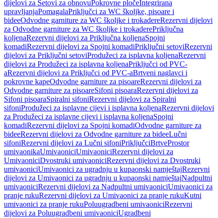
dijelovi za Setovi za obnovu
Pokrovne ploče
Integrirana
upravljanja
Pomagala
Priključci za WC školjke, pisoare i
bidee
Odvodne garniture za WC školjke i trokadere
Rezervni dijelovi
za Odvodne garniture za WC školjke i trokadere
Priključna
koljena
Rezervni dijelovi za Priključna koljena
Spojni
komadi
Rezervni dijelovi za Spojni komadi
Priključni setovi
Rezervni
dijelovi za Priključni setovi
Produžeci za isplavna koljena
Rezervni
dijelovi za Produžeci za isplavna koljena
Priključci od PVC-
a
Rezervni dijelovi za Priključci od PVC-a
Brtveni naglavci i
pokrovne kape
Odvodne garniture za pisoare
Rezervni dijelovi za
Odvodne garniture za pisoare
Sifoni pisoara
Rezervni dijelovi za
Sifoni pisoara
Spiralni sifoni
Rezervni dijelovi za Spiralni
sifoni
Produžeci za isplavne cijevi i isplavna koljena
Rezervni dijelovi
za Produžeci za isplavne cijevi i isplavna koljena
Spojni
komadi
Rezervni dijelovi za Spojni komadi
Odvodne garniture za
bidee
Rezervni dijelovi za Odvodne garniture za bidee
Lučni
sifoni
Rezervni dijelovi za Lučni sifoni
Priključci
Brtve
Prostor
umivaonika
Umivaonici
Umivaonici
Rezervni dijelovi za
Umivaonici
Dvostruki umivaonici
Rezervni dijelovi za Dvostruki
umivaonici
Umivaonici za ugradnju u kupaonski namještaj
Rezervni
dijelovi za Umivaonici za ugradnju u kupaonski namještaj
Nadpultni
umivaonici
Rezervni dijelovi za Nadpultni umivaonici
Umivaonici za
pranje ruku
Rezervni dijelovi za Umivaonici za pranje ruku
Kutni
umivaonici za pranje ruku
Poluugradbeni umivaonici
Rezervni
dijelovi za Poluugradbeni umivaonici
Ugradbeni