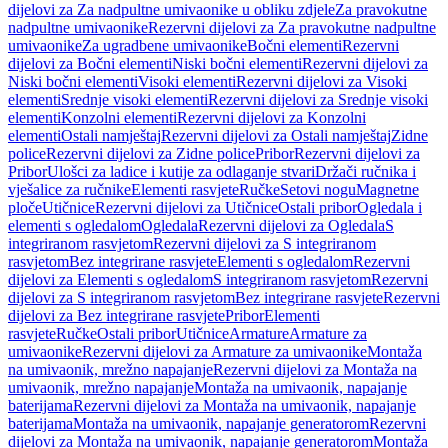
dijelovi za Za nadpultne umivaonike u obliku zdjele
Za pravokutne
nadpultne umivaonike
Rezervni dijelovi za Za pravokutne nadpultne
umivaonike
Za ugradbene umivaonike
Bočni elementi
Rezervni
dijelovi za Bočni elementi
Niski bočni elementi
Rezervni dijelovi za
Niski bočni elementi
Visoki elementi
Rezervni dijelovi za Visoki
elementi
Srednje visoki elementi
Rezervni dijelovi za Srednje visoki
elementi
Konzolni elementi
Rezervni dijelovi za Konzolni
elementi
Ostali namještaj
Rezervni dijelovi za Ostali namještaj
Zidne
police
Rezervni dijelovi za Zidne police
Pribor
Rezervni dijelovi za
Pribor
Ulošci za ladice i kutije za odlaganje stvari
Držači ručnika i
vješalice za ručnike
Elementi rasvjete
Ručke
Setovi nogu
Magnetne
ploče
Utičnice
Rezervni dijelovi za Utičnice
Ostali pribor
Ogledala i
elementi s ogledalom
Ogledala
Rezervni dijelovi za Ogledala
S
integriranom rasvjetom
Rezervni dijelovi za S integriranom
rasvjetom
Bez integrirane rasvjete
Elementi s ogledalom
Rezervni
dijelovi za Elementi s ogledalom
S integriranom rasvjetom
Rezervni
dijelovi za S integriranom rasvjetom
Bez integrirane rasvjete
Rezervni
dijelovi za Bez integrirane rasvjete
Pribor
Elementi
rasvjete
Ručke
Ostali pribor
Utičnice
Armature
Armature za
umivaonike
Rezervni dijelovi za Armature za umivaonike
Montaža
na umivaonik, mrežno napajanje
Rezervni dijelovi za Montaža na
umivaonik, mrežno napajanje
Montaža na umivaonik, napajanje
baterijama
Rezervni dijelovi za Montaža na umivaonik, napajanje
baterijama
Montaža na umivaonik, napajanje generatorom
Rezervni
dijelovi za Montaža na umivaonik, napajanje generatorom
Montaža