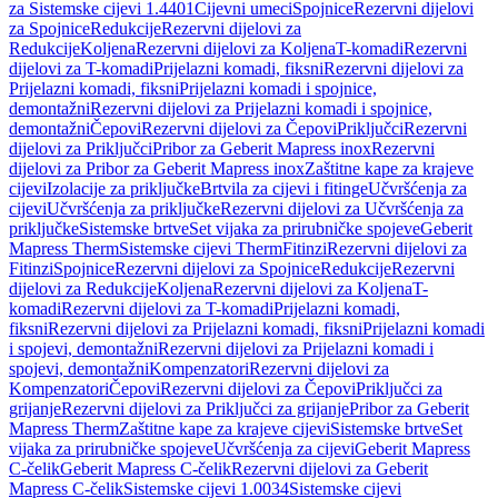
za Sistemske cijevi 1.4401
Cijevni umeci
Spojnice
Rezervni dijelovi
za Spojnice
Redukcije
Rezervni dijelovi za
Redukcije
Koljena
Rezervni dijelovi za Koljena
T-komadi
Rezervni
dijelovi za T-komadi
Prijelazni komadi, fiksni
Rezervni dijelovi za
Prijelazni komadi, fiksni
Prijelazni komadi i spojnice,
demontažni
Rezervni dijelovi za Prijelazni komadi i spojnice,
demontažni
Čepovi
Rezervni dijelovi za Čepovi
Priključci
Rezervni
dijelovi za Priključci
Pribor za Geberit Mapress inox
Rezervni
dijelovi za Pribor za Geberit Mapress inox
Zaštitne kape za krajeve
cijevi
Izolacije za priključke
Brtvila za cijevi i fitinge
Učvršćenja za
cijevi
Učvršćenja za priključke
Rezervni dijelovi za Učvršćenja za
priključke
Sistemske brtve
Set vijaka za prirubničke spojeve
Geberit
Mapress Therm
Sistemske cijevi Therm
Fitinzi
Rezervni dijelovi za
Fitinzi
Spojnice
Rezervni dijelovi za Spojnice
Redukcije
Rezervni
dijelovi za Redukcije
Koljena
Rezervni dijelovi za Koljena
T-
komadi
Rezervni dijelovi za T-komadi
Prijelazni komadi,
fiksni
Rezervni dijelovi za Prijelazni komadi, fiksni
Prijelazni komadi
i spojevi, demontažni
Rezervni dijelovi za Prijelazni komadi i
spojevi, demontažni
Kompenzatori
Rezervni dijelovi za
Kompenzatori
Čepovi
Rezervni dijelovi za Čepovi
Priključci za
grijanje
Rezervni dijelovi za Priključci za grijanje
Pribor za Geberit
Mapress Therm
Zaštitne kape za krajeve cijevi
Sistemske brtve
Set
vijaka za prirubničke spojeve
Učvršćenja za cijevi
Geberit Mapress
C-čelik
Geberit Mapress C-čelik
Rezervni dijelovi za Geberit
Mapress C-čelik
Sistemske cijevi 1.0034
Sistemske cijevi