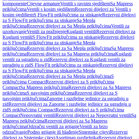
komponente
Cijevne armature
Ventili s ravnim sjedištem
Sa Mapress
priključcima
Ventili s kosim sjedištem
Rezervni dijelovi za Ventili s
kosim sjedištem
S FlowFit priključcima za stiskanje
Rezervni dijelovi
za S FlowFit priključcima za stiskanje
Sa Mepla
priključcima
Rezervni dijelovi za Sa Mepla priključcima
Ventili za
uzorkovanje
Ventili za pražnjenje
Kuglasti ventili
Rezervni dijelovi za
Kuglasti ventili
S FlowFit priključcima za stiskanje
Rezervni dijelovi
za S FlowFit priključcima za stiskanje
Sa Mepla
priključcima
Rezervni dijelovi za Sa Mepla priključcima
Sa Mapress
priključcima
Rezervni dijelovi za Sa Mapress priključcima
Kuglasti
ventili za ugradnju u zid
Rezervni dijelovi za Kuglasti ventili za
ugradnju u zid
S FlowFit priključcima za stiskanje
Rezervni dijelovi
za S FlowFit priključcima za stiskanje
Sa Mepla
priključcima
Rezervni dijelovi za Sa Mepla priključcima
S
priključcima Compact
Rezervni dijelovi za S priključcima
Compact
Sa Mapress priključcima
Rezervni dijelovi za Sa Mapress
priključcima
S navojnim priključcima
Rezervni dijelovi za S
navojnim priključcima
Zaporne i razdjelne jedinice za ugradnju u
zid
Rezervni dijelovi za Zaporne i razdjelne jedinice za ugradnju u
zid
S priključcima Compact
Rezervni dijelovi za S priključcima
Compact
Nepovratni ventili
Rezervni dijelovi za Nepovratni ventili
Sa
Mapress priključcima
Rezervni dijelovi za Sa Mapress
priključcima
Odzračni ventili za grijanje
Ventili za brzo
odzračivanje
Podno grijanje ili hlađenje
Sistemske cijevi
Rezervni
dijelovi za Sistemske cijevi
Asortiman razdjelnika
Rezervni dijelovi