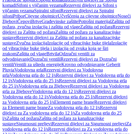
komadi
Sifoni s vijčanim vezama
Rezervni dijelovi za Sifoni s
vijčanim vezama
Spiralni sifoni
Rezervni dijelovi za Spiralni
sifoni
Pribor
Cijevne obujmice
Učvršćenja za cijevne obujmice
Noseći
žljebovi
Čepovi
Brtve
Građevinske zaštite
Potrošni materijal
Zaštita od
požara, zvučna izolacija i zaštita od vlage
Zaštita od požara
Rezervni
dijelovi za Zaštita od požara
Zaštita od požara za kanalizacijske
sustave
Rezervni dijelovi za Zaštita od požara za kanalizacijske
sustave
Zvučna izolacija
Izolacije od vibracijske buke tijela
Izolacije
od vibracijske buke tijela i izolacija od zvuka koja se širi
zrakom
Zaštita od vlage
Brtvila
Odzračni ventili za
odvodnjavanje
Dozračni ventili
Rezervni dijelovi za Dozračni
ventili
Ventili za uštedu energije
Krovno odvodnjavanje Geberit
Pluvia
Vodolovna grla
Rezervni dijelovi za Vodolovna
grla
Vodolovna grla do 12 l/s
Rezervni dijelovi za Vodolovna grla do
12 l/s
Vodolovna grla do 25 l/s
Rezervni dijelovi za Vodolovna grla
do 25 l/s
Vodolovna grla za žljebove
Rezervni dijelovi za Vodolovna
grla za žljebove
Vodolovna grla do 12 l/s
Rezervni dijelovi za
Vodolovna grla do 12 l/s
Vodolovna grla do 25 l/s
Rezervni dijelovi
za Vodolovna grla do 25 l/s
Elementi parne brane
Rezervni dijelovi
za Elementi parne brane
Za vodolovna grla do 12 l/s
Rezervni
dijelovi za Za vodolovna grla do 12 l/s
Za vodolovna grla do 25
l/s
Zaštita od požara
Zaštita od požara za kanalizacijske
sustave
Sigurnosni preljevi
Rezervni dijelovi za Sigurnosni preljevi
Za
vodolovna grla do 12 l/s
Rezervni dijelovi za Za vodolovna grla do