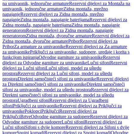
na umivaonik, jednoručne armature
Rezervni dijelovi za Montaža na
umivaonik, jednoručne armature
Zidna montaža, mrežno
napajanje
Rezervni dijelovi za Zidna montaža, mrežno
napajanje
Zidna montaža, napajanje baterijama
Rezervni dijelovi za
Zidna montaža, napajanje baterijama
Zidna montaža, napajanje
generatorom
Rezervni dijelovi za Zidna montaža, napajanje
generatorom
Zidna montaža, dvoručne armature
Rezervni dijelovi za
Zidna montaža, dvoručne armature
Pribor
Rezervni dijelovi za
Pribor
Za armature za umivaonike
Rezervni dijelovi za Za armature
za umivaonike
Priključci za umivaonike, sudopere, uređaje i korita s
funkcijom ispiranja
Odvodne garniture za umivaonike
Rezervni
dijelovi za Odvodne garniture za umivaonike
Lučni sifoni
Rezervni
dijelovi za Lučni sifoni
Lučni sifoni, model za uštedu
prostora
Rezervni dijelovi za Lučni sifoni, model za uštedu
prostora
Direktni samočisteći sifoni za umivaonike
Rezervni dijelovi
za Direktni samočisteći sifoni za umivaonike
Direktni samočisteći
sifoni za umivaonike, model za uštedu prostora
Rezervni dijelovi za
Direktni samočisteći sifoni za umivaonike, model za uštedu
prostora
Ugradbeni sifoni
Rezervni dijelovi za Ugradbeni
sifoni
Priključci za umivaonike
Rezervni dijelovi za Priključci za
umivaonike
Poklopci
Priključci
Rezervni dijelovi za
Priključci
Brtve
Odvodne garniture za sudopere
Rezervni dijelovi za
Odvodne garniture za sudopere
Lučni sifoni
Rezervni dijelovi za
Lučni sifoni
Sifoni s dvije komore
Rezervni dijelovi za Sifoni s dvije
komore
Spojni komadi
Rezervni dijelovi za Spojni komadi
Odvodne