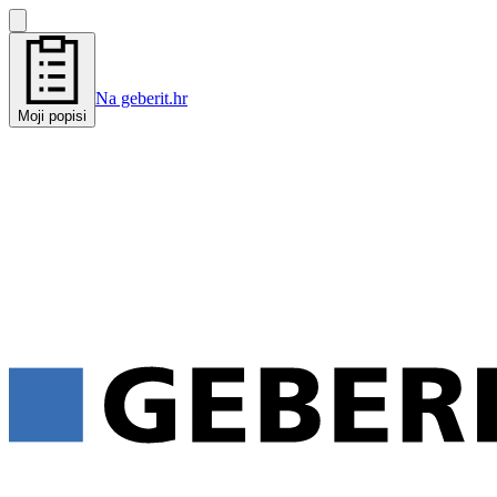
Na geberit.hr
Moji popisi