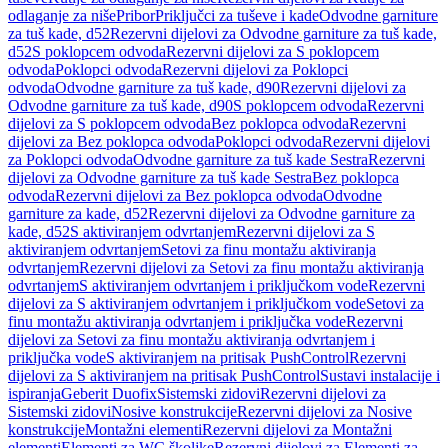
odlaganje za niše
Pribor
Priključci za tuševe i kade
Odvodne garniture
za tuš kade, d52
Rezervni dijelovi za Odvodne garniture za tuš kade,
d52
S poklopcem odvoda
Rezervni dijelovi za S poklopcem
odvoda
Poklopci odvoda
Rezervni dijelovi za Poklopci
odvoda
Odvodne garniture za tuš kade, d90
Rezervni dijelovi za
Odvodne garniture za tuš kade, d90
S poklopcem odvoda
Rezervni
dijelovi za S poklopcem odvoda
Bez poklopca odvoda
Rezervni
dijelovi za Bez poklopca odvoda
Poklopci odvoda
Rezervni dijelovi
za Poklopci odvoda
Odvodne garniture za tuš kade Sestra
Rezervni
dijelovi za Odvodne garniture za tuš kade Sestra
Bez poklopca
odvoda
Rezervni dijelovi za Bez poklopca odvoda
Odvodne
garniture za kade, d52
Rezervni dijelovi za Odvodne garniture za
kade, d52
S aktiviranjem odvrtanjem
Rezervni dijelovi za S
aktiviranjem odvrtanjem
Setovi za finu montažu aktiviranja
odvrtanjem
Rezervni dijelovi za Setovi za finu montažu aktiviranja
odvrtanjem
S aktiviranjem odvrtanjem i priključkom vode
Rezervni
dijelovi za S aktiviranjem odvrtanjem i priključkom vode
Setovi za
finu montažu aktiviranja odvrtanjem i priključka vode
Rezervni
dijelovi za Setovi za finu montažu aktiviranja odvrtanjem i
priključka vode
S aktiviranjem na pritisak PushControl
Rezervni
dijelovi za S aktiviranjem na pritisak PushControl
Sustavi instalacije i
ispiranja
Geberit Duofix
Sistemski zidovi
Rezervni dijelovi za
Sistemski zidovi
Nosive konstrukcije
Rezervni dijelovi za Nosive
konstrukcije
Montažni elementi
Rezervni dijelovi za Montažni
elementi
Elementi za WC školjke
Rezervni dijelovi za Elementi za