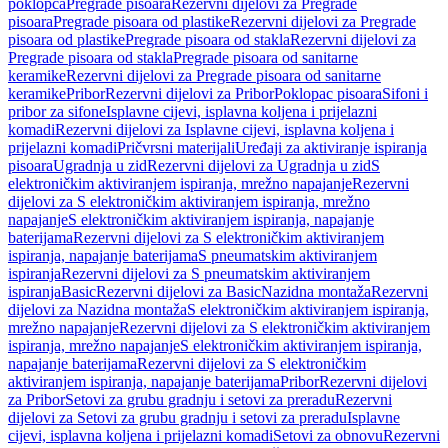
poklopca
Pregrade pisoara
Rezervni dijelovi za Pregrade
pisoara
Pregrade pisoara od plastike
Rezervni dijelovi za Pregrade
pisoara od plastike
Pregrade pisoara od stakla
Rezervni dijelovi za
Pregrade pisoara od stakla
Pregrade pisoara od sanitarne
keramike
Rezervni dijelovi za Pregrade pisoara od sanitarne
keramike
Pribor
Rezervni dijelovi za Pribor
Poklopac pisoara
Sifoni i
pribor za sifone
Isplavne cijevi, isplavna koljena i prijelazni
komadi
Rezervni dijelovi za Isplavne cijevi, isplavna koljena i
prijelazni komadi
Pričvrsni materijali
Uređaji za aktiviranje ispiranja
pisoara
Ugradnja u zid
Rezervni dijelovi za Ugradnja u zid
S
elektroničkim aktiviranjem ispiranja, mrežno napajanje
Rezervni
dijelovi za S elektroničkim aktiviranjem ispiranja, mrežno
napajanje
S elektroničkim aktiviranjem ispiranja, napajanje
baterijama
Rezervni dijelovi za S elektroničkim aktiviranjem
ispiranja, napajanje baterijama
S pneumatskim aktiviranjem
ispiranja
Rezervni dijelovi za S pneumatskim aktiviranjem
ispiranja
Basic
Rezervni dijelovi za Basic
Nazidna montaža
Rezervni
dijelovi za Nazidna montaža
S elektroničkim aktiviranjem ispiranja,
mrežno napajanje
Rezervni dijelovi za S elektroničkim aktiviranjem
ispiranja, mrežno napajanje
S elektroničkim aktiviranjem ispiranja,
napajanje baterijama
Rezervni dijelovi za S elektroničkim
aktiviranjem ispiranja, napajanje baterijama
Pribor
Rezervni dijelovi
za Pribor
Setovi za grubu gradnju i setovi za preradu
Rezervni
dijelovi za Setovi za grubu gradnju i setovi za preradu
Isplavne
cijevi, isplavna koljena i prijelazni komadi
Setovi za obnovu
Rezervni