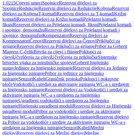
1.0215
Cijevni umeci
Spojnice
Rezervni dijelovi za
Spojnice
Redukcije
Rezervni dijelovi za Redukcije
Koljena
Rezervni
dijelovi za Koljena
T-komadi
Rezervni dijelovi za T-komadi
Križni
komadi
Rezervni dijelovi za Križni komadi
Prijelazni komadi,
fiksni
Rezervni dijelovi za Prijelazni komadi, fiksni
Prijelazni komadi
i spojnice, demontažni
Rezervni dijelovi za Prijelazni komadi i
spojnice, demontažni
Kompenzatori
Rezervni dijelovi za
Kompenzatori
Čepovi
Rezervni dijelovi za Čepovi
Priključci za
grijanje
Rezervni dijelovi za Priključci za grijanje
Pribor za Geberit
Mapress C-čelik
Brtvila za cijevi i fitinge
Poklopci za
cijevi
Učvršćenja za cijevi
Učvršćenja za priključke
Sistemske
brtve
Set vijaka za prirubničke spojeve
Geberit higijenski
sustav
Jedinice za higijensko ispiranje
Rezervni dijelovi za Jedinice
za higijensko ispiranje
Pribor za jedinice za higijensko
ispiranje
Senzori
Kabeli
Graničnik protoka
Poklopci i pokrovne
ploče
Vodokotlići i uređaji za aktiviranje ispiranja WC-a s uređajem
za higijensko ispiranje
Rezervni dijelovi za Vodokotlići i uređaji za
aktiviranje ispiranja WC-a s uređajem za higijensko
ispiranje
Ugradbeni vodokotlići s uređajem za higijensko
ispiranje
Higijenski ugradbeni moduli
Rezervni dijelovi za Higijenski
ugradbeni moduli
Pribor za vodokotliće i uređaje za aktiviranje
ispiranja WC-a s uređajem za higijensko ispiranje
Rezervni dijelovi
za Pribor za vodokotliće i uređaje za aktiviranje ispiranja WC-a s
uređajem za higijensko ispiranje
Senzori
Kabeli
Mrežni
dijelovi
Rezervni dijelovi za Mrežni dijelovi
Mrežne