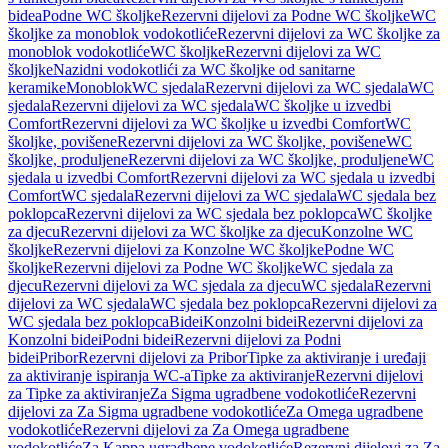
bidea
Podne WC školjke
Rezervni dijelovi za Podne WC školjke
WC
školjke za monoblok vodokotliće
Rezervni dijelovi za WC školjke za
monoblok vodokotliće
WC školjke
Rezervni dijelovi za WC
školjke
Nazidni vodokotlići za WC školjke od sanitarne
keramike
Monoblok
WC sjedala
Rezervni dijelovi za WC sjedala
WC
sjedala
Rezervni dijelovi za WC sjedala
WC školjke u izvedbi
Comfort
Rezervni dijelovi za WC školjke u izvedbi Comfort
WC
školjke, povišene
Rezervni dijelovi za WC školjke, povišene
WC
školjke, produljene
Rezervni dijelovi za WC školjke, produljene
WC
sjedala u izvedbi Comfort
Rezervni dijelovi za WC sjedala u izvedbi
Comfort
WC sjedala
Rezervni dijelovi za WC sjedala
WC sjedala bez
poklopca
Rezervni dijelovi za WC sjedala bez poklopca
WC školjke
za djecu
Rezervni dijelovi za WC školjke za djecu
Konzolne WC
školjke
Rezervni dijelovi za Konzolne WC školjke
Podne WC
školjke
Rezervni dijelovi za Podne WC školjke
WC sjedala za
djecu
Rezervni dijelovi za WC sjedala za djecu
WC sjedala
Rezervni
dijelovi za WC sjedala
WC sjedala bez poklopca
Rezervni dijelovi za
WC sjedala bez poklopca
Bidei
Konzolni bidei
Rezervni dijelovi za
Konzolni bidei
Podni bidei
Rezervni dijelovi za Podni
bidei
Pribor
Rezervni dijelovi za Pribor
Tipke za aktiviranje i uređaji
za aktiviranje ispiranja WC-a
Tipke za aktiviranje
Rezervni dijelovi
za Tipke za aktiviranje
Za Sigma ugradbene vodokotliće
Rezervni
dijelovi za Za Sigma ugradbene vodokotliće
Za Omega ugradbene
vodokotliće
Rezervni dijelovi za Za Omega ugradbene
vodokotliće
Za Kappa ugradbene vodokotliće
Rezervni dijelovi za Za