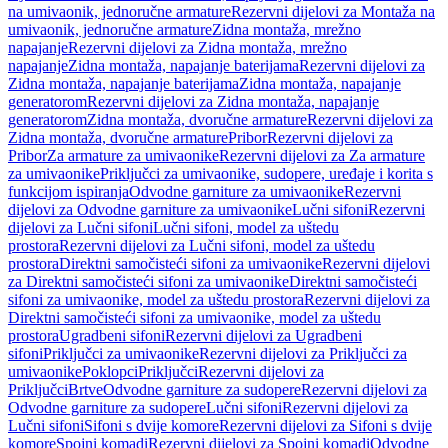
na umivaonik, jednoručne armature
Rezervni dijelovi za Montaža na
umivaonik, jednoručne armature
Zidna montaža, mrežno
napajanje
Rezervni dijelovi za Zidna montaža, mrežno
napajanje
Zidna montaža, napajanje baterijama
Rezervni dijelovi za
Zidna montaža, napajanje baterijama
Zidna montaža, napajanje
generatorom
Rezervni dijelovi za Zidna montaža, napajanje
generatorom
Zidna montaža, dvoručne armature
Rezervni dijelovi za
Zidna montaža, dvoručne armature
Pribor
Rezervni dijelovi za
Pribor
Za armature za umivaonike
Rezervni dijelovi za Za armature
za umivaonike
Priključci za umivaonike, sudopere, uređaje i korita s
funkcijom ispiranja
Odvodne garniture za umivaonike
Rezervni
dijelovi za Odvodne garniture za umivaonike
Lučni sifoni
Rezervni
dijelovi za Lučni sifoni
Lučni sifoni, model za uštedu
prostora
Rezervni dijelovi za Lučni sifoni, model za uštedu
prostora
Direktni samočisteći sifoni za umivaonike
Rezervni dijelovi
za Direktni samočisteći sifoni za umivaonike
Direktni samočisteći
sifoni za umivaonike, model za uštedu prostora
Rezervni dijelovi za
Direktni samočisteći sifoni za umivaonike, model za uštedu
prostora
Ugradbeni sifoni
Rezervni dijelovi za Ugradbeni
sifoni
Priključci za umivaonike
Rezervni dijelovi za Priključci za
umivaonike
Poklopci
Priključci
Rezervni dijelovi za
Priključci
Brtve
Odvodne garniture za sudopere
Rezervni dijelovi za
Odvodne garniture za sudopere
Lučni sifoni
Rezervni dijelovi za
Lučni sifoni
Sifoni s dvije komore
Rezervni dijelovi za Sifoni s dvije
komore
Spojni komadi
Rezervni dijelovi za Spojni komadi
Odvodne