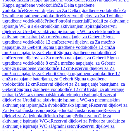
Kappa ugradbene vodokotliće
Za Delta ugradbene
vodokotliće
Rezervni dijelovi za Za Delta ugradbene vodokotliće
Za
Twinline ugradbene vodokotliće
Rezervni dijelovi za Za Twinline
ugradbene vodokotliće
Pribor
Potrošni materijali
Uređaji za aktiviranje
ispiranja WC-a s elektroničkim aktiviranjem ispiranja
Rezervni
dijelovi za Uređaji za aktiviranje ispiranja WC-a s elektroničkim
aktiviranjem ispiranja
Za mrežno napajanje, za Geberit Sigma
ugradbene vodokotliće 12 cm
Rezervni dijelovi za Za mrežno
napajanje, za Geberit Sigma ugradbene vodokotliće 12 cm
Za
mrežno napajanje, za Geberit Sigma ugradbene vodokotliće 8
cm
Rezervni dijelovi za Za mrežno napajanje, za Geberit Sigma
ugradbene vodokotliće 8 cm
Za mrežno napajanje, za Geberit
Omega ugradbene vodokotliće 12 cm
Rezervni dijelovi za Za
mrežno napajanje, za Geberit Omega ugradbene vodokotliće 12
cm
Za napajanje baterijama, za Geberit Sigma ugradbene
vodokotliće 12 cm
Rezervni dijelovi za Za napajanje baterijama, za
Geberit Sigma ugradbene vodokotliće 12 cm
Uređaji za aktiviranje
ispiranja WC-a s pneumatskim aktiviranjem ispiranja
Rezervni
dijelovi za Uređaji za aktiviranje ispiranja WC-a s pneumatskim
aktiviranjem ispiranja
Za dvokoličinsko ispiranje
Rezervni dijelovi za
Za dvokoličinsko ispiranje
Za jednokoličinsko ispiranje
Rezervni
dijelovi za Za jednokoličinsko ispiranje
Pribor za uređaje za
aktiviranje ispiranja WC-a
Rezervni dijelovi za Pribor za uređaje za
aktiviranje ispiranja WC-a
Ugradni setovi
Rezervni dijelovi za