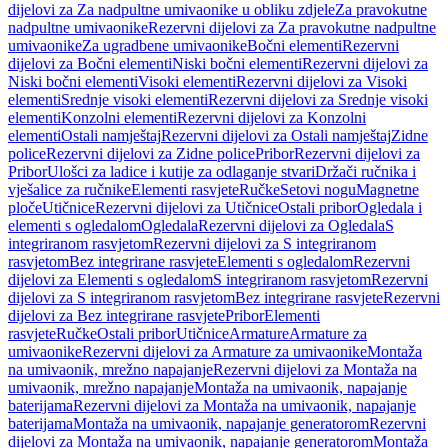
dijelovi za Za nadpultne umivaonike u obliku zdjele
Za pravokutne
nadpultne umivaonike
Rezervni dijelovi za Za pravokutne nadpultne
umivaonike
Za ugradbene umivaonike
Bočni elementi
Rezervni
dijelovi za Bočni elementi
Niski bočni elementi
Rezervni dijelovi za
Niski bočni elementi
Visoki elementi
Rezervni dijelovi za Visoki
elementi
Srednje visoki elementi
Rezervni dijelovi za Srednje visoki
elementi
Konzolni elementi
Rezervni dijelovi za Konzolni
elementi
Ostali namještaj
Rezervni dijelovi za Ostali namještaj
Zidne
police
Rezervni dijelovi za Zidne police
Pribor
Rezervni dijelovi za
Pribor
Ulošci za ladice i kutije za odlaganje stvari
Držači ručnika i
vješalice za ručnike
Elementi rasvjete
Ručke
Setovi nogu
Magnetne
ploče
Utičnice
Rezervni dijelovi za Utičnice
Ostali pribor
Ogledala i
elementi s ogledalom
Ogledala
Rezervni dijelovi za Ogledala
S
integriranom rasvjetom
Rezervni dijelovi za S integriranom
rasvjetom
Bez integrirane rasvjete
Elementi s ogledalom
Rezervni
dijelovi za Elementi s ogledalom
S integriranom rasvjetom
Rezervni
dijelovi za S integriranom rasvjetom
Bez integrirane rasvjete
Rezervni
dijelovi za Bez integrirane rasvjete
Pribor
Elementi
rasvjete
Ručke
Ostali pribor
Utičnice
Armature
Armature za
umivaonike
Rezervni dijelovi za Armature za umivaonike
Montaža
na umivaonik, mrežno napajanje
Rezervni dijelovi za Montaža na
umivaonik, mrežno napajanje
Montaža na umivaonik, napajanje
baterijama
Rezervni dijelovi za Montaža na umivaonik, napajanje
baterijama
Montaža na umivaonik, napajanje generatorom
Rezervni
dijelovi za Montaža na umivaonik, napajanje generatorom
Montaža