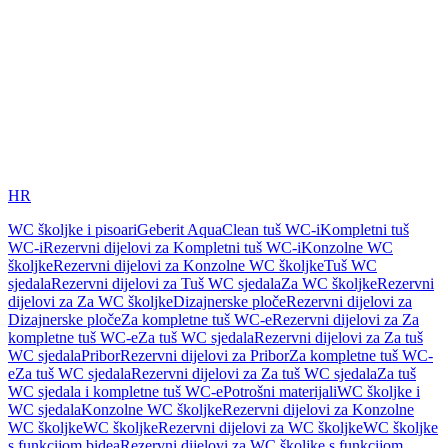
HR
WC školjke i pisoari
Geberit AquaClean tuš WC-i
Kompletni tuš
WC-i
Rezervni dijelovi za Kompletni tuš WC-i
Konzolne WC
školjke
Rezervni dijelovi za Konzolne WC školjke
Tuš WC
sjedala
Rezervni dijelovi za Tuš WC sjedala
Za WC školjke
Rezervni
dijelovi za Za WC školjke
Dizajnerske ploče
Rezervni dijelovi za
Dizajnerske ploče
Za kompletne tuš WC-e
Rezervni dijelovi za Za
kompletne tuš WC-e
Za tuš WC sjedala
Rezervni dijelovi za Za tuš
WC sjedala
Pribor
Rezervni dijelovi za Pribor
Za kompletne tuš WC-
e
Za tuš WC sjedala
Rezervni dijelovi za Za tuš WC sjedala
Za tuš
WC sjedala i kompletne tuš WC-e
Potrošni materijali
WC školjke i
WC sjedala
Konzolne WC školjke
Rezervni dijelovi za Konzolne
WC školjke
WC školjke
Rezervni dijelovi za WC školjke
WC školjke
s funkcijom bidea
Rezervni dijelovi za WC školjke s funkcijom