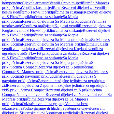
komponente
Cijevne armature
Ventili s ravnim sjedištem
Sa Mapress
priključcima
Ventili s kosim sjedištem
Rezervni dijelovi za Ventili s
kosim sjedištem
S FlowFit priključcima za stiskanje
Rezervni dijelovi
za S FlowFit priključcima za stiskanje
Sa Mepla
priključcima
Rezervni dijelovi za Sa Mepla priključcima
Ventili za
uzorkovanje
Ventili za pražnjenje
Kuglasti ventili
Rezervni dijelovi za
Kuglasti ventili
S FlowFit priključcima za stiskanje
Rezervni dijelovi
za S FlowFit priključcima za stiskanje
Sa Mepla
priključcima
Rezervni dijelovi za Sa Mepla priključcima
Sa Mapress
priključcima
Rezervni dijelovi za Sa Mapress priključcima
Kuglasti
ventili za ugradnju u zid
Rezervni dijelovi za Kuglasti ventili za
ugradnju u zid
S FlowFit priključcima za stiskanje
Rezervni dijelovi
za S FlowFit priključcima za stiskanje
Sa Mepla
priključcima
Rezervni dijelovi za Sa Mepla priključcima
S
priključcima Compact
Rezervni dijelovi za S priključcima
Compact
Sa Mapress priključcima
Rezervni dijelovi za Sa Mapress
priključcima
S navojnim priključcima
Rezervni dijelovi za S
navojnim priključcima
Zaporne i razdjelne jedinice za ugradnju u
zid
Rezervni dijelovi za Zaporne i razdjelne jedinice za ugradnju u
zid
S priključcima Compact
Rezervni dijelovi za S priključcima
Compact
Nepovratni ventili
Rezervni dijelovi za Nepovratni ventili
Sa
Mapress priključcima
Rezervni dijelovi za Sa Mapress
priključcima
Odzračni ventili za grijanje
Ventili za brzo
odzračivanje
Podno grijanje ili hlađenje
Sistemske cijevi
Rezervni
dijelovi za Sistemske cijevi
Asortiman razdjelnika
Rezervni dijelovi