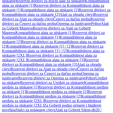
stiskanje
Rezervni dijelovi za Ručni alati za stiskanje
Kompatibilnost
alata za stiskanje [1]
Rezervni dijelovi za Kompatibilnost alata za
stiskanje [1]
Kompatibilnost alata za stiskanje [2]
Rezervni dijelovi za
Kompatibilnost alata za stiskanje [2]
Alati za obradu cijevi
Rezervni
dijelovi za Alati za obradu cijevi
Čepovi za tlačnu probu
Rezervni
dijelovi za Čepovi za tlačnu probu
Oprema za ispitivanje
Pribor
Alati
za Geberit Mapress
Rezervni dijelovi za Alati za Geberit
Mapress
Kompatibilnost alata za stiskanje [1]
Rezervni dijelovi za
Kompatibilnost alata za stiskanje [1]
Kompatibilnost alata za
stiskanje [2]
Rezervni dijelovi za Kompatibilnost alata za stiskanje
[2]
Kompatibilnost alata za stiskanje [1] / [2]
Rezervni dijelovi za
Kompatibilnost alata za stiskanje [1] / [2]
Kompatibilnost alata za
stiskanje [2XL]
Rezervni dijelovi za Kompatibilnost alata za
stiskanje [2XL]
Kompatibilnost alata za stiskanje [3]
Rezervni
dijelovi za Kompatibilnost alata za stiskanje [3]
Alati za obradu
cijevi
Rezervni dijelovi za Alati za obradu cijevi
Čepovi za tlačnu
probu
Rezervni dijelovi za Čepovi za tlačnu probu
Oprema za
ispitivanje
Rezervni dijelovi za Oprema za ispitivanje
Pribor
Uređaji
za stiskanje
Rezervni dijelovi za Uređaji za stiskanje
Kompatibilnost
uređaja za stiskanje [1]
Rezervni dijelovi za Kompatibilnost uređaja
za stiskanje [1]
Kompatibilnost uređaja za stiskanje [2]
Rezervni
dijelovi za Kompatibilnost uređaja za stiskanje [2]
Kompatibilnost
uređaja za stiskanje [2XL]
Rezervni dijelovi za Kompatibilnost
uređaja za stiskanje [2XL]
Za Geberit podno grijanje i hlađenje
površina
Stalci za polaganje cijevi
Alati za Geberit Silent-db20 /