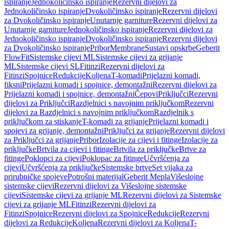
ispiranje
Jednokoličinsko ispiranje
Rezervni dijelovi za
Jednokoličinsko ispiranje
Dvokoličinsko ispiranje
Rezervni dijelovi
za Dvokoličinsko ispiranje
Unutarnje garniture
Rezervni dijelovi za
Unutarnje garniture
Jednokoličinsko ispiranje
Rezervni dijelovi za
Jednokoličinsko ispiranje
Dvokoličinsko ispiranje
Rezervni dijelovi
za Dvokoličinsko ispiranje
Pribor
Membrane
Sustavi opskrbe
Geberit
FlowFit
Sistemske cijevi ML
Sistemske cijevi za grijanje
ML
Sistemske cijevi SL
Fitinzi
Rezervni dijelovi za
Fitinzi
Spojnice
Redukcije
Koljena
T-komadi
Prijelazni komadi,
fiksni
Prijelazni komadi i spojnice, demontažni
Rezervni dijelovi za
Prijelazni komadi i spojnice, demontažni
Čepovi
Priključci
Rezervni
dijelovi za Priključci
Razdjelnici s navojnim priključkom
Rezervni
dijelovi za Razdjelnici s navojnim priključkom
Razdjelnik s
priključkom za stiskanje
T-komadi za grijanje
Prijelazni komadi i
spojevi za grijanje, demontažni
Priključci za grijanje
Rezervni dijelovi
za Priključci za grijanje
Pribor
Izolacije za cijevi i fitinge
Izolacije za
priključke
Brtvila za cijevi i fitinge
Brtvila za priključke
Brtve za
fitinge
Poklopci za cijevi
Poklopac za fitinge
Učvršćenja za
cijevi
Učvršćenja za priključke
Sistemske brtve
Set vijaka za
prirubničke spojeve
Potrošni materijal
Geberit Mepla
Višeslojne
sistemske cijevi
Rezervni dijelovi za Višeslojne sistemske
cijevi
Sistemske cijevi za grijanje ML
Rezervni dijelovi za Sistemske
cijevi za grijanje ML
Fitinzi
Rezervni dijelovi za
Fitinzi
Spojnice
Rezervni dijelovi za Spojnice
Redukcije
Rezervni
dijelovi za Redukcije
Koljena
Rezervni dijelovi za Koljena
T-