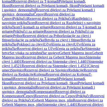
komadi
Rezervni dijelovi za T-komadi
Prijelazni komadi,
fiksni
Rezervni dijelovi za Prijelazni komadi, fiksni
Prijelazni komadi
i spojnice, demontažni
Rezervni dijelovi za Prijelazni komadi i
spojnice, demontažni
Čepovi
Rezervni dijelovi za
Čepovi
Priključci
Rezervni dijelovi za Priključci
Razdjelnici s
navojnim priključkom
Rezervni dijelovi za Razdjelnici s navojnim
priključkom
T-komadi za grijanje
Rezervni dijelovi za T-komadi za
grijanje
Priključci za grijanje
Rezervni dijelovi za Priključci za
grijanje
Pribor
Rezervni dijelovi za Pribor
Izolacije za cijevi i
fitinge
Izolacije za priključke
Brtvila za cijevi i fitinge
Brtvila za
priključke
Poklopci za cijevi
Učvršćenja za cijevi
Učvršćenja za
priključke
Rezervni dijelovi za Učvršćenja za priključke
Sistemske
brtve
Set vijaka za prirubničke spojeve
Geberit Mapress inox
Geberit
Mapress inox
Rezervni dijelovi za Geberit Mapress inox
Sistemske
cijevi 1.4401
Rezervni dijelovi za Sistemske cijevi 1.4401
Sistemske
cijevi 1.4521
Rezervni dijelovi za Sistemske cijevi 1.4521
Cijevni
umeci
Spojnice
Rezervni dijelovi za Spojnice
Redukcije
Rezervni
dijelovi za Redukcije
Koljena
Rezervni dijelovi za Koljena
T-
komadi
Rezervni dijelovi za T-komadi
Prijelazni komadi,
fiksni
Rezervni dijelovi za Prijelazni komadi, fiksni
Prijelazni komadi
i spojnice, demontažni
Rezervni dijelovi za Prijelazni komadi i
spojnice, demontažni
Kompenzatori
Rezervni dijelovi za
Kompenzatori
Čepovi
Rezervni dijelovi za Čepovi
Priključci
Rezervni
dijelovi za Priključci
Geberit Mapress inox, plin
Rezervni dijelovi za
Geberit Mapress inox, plin
Sistemske cijevi 1.4401
Rezervni dijelovi