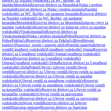
dijelovi za Nazidni vodokotlići za WC školjke, od
plastike
Monoblok
Rezervni dijelovi za Monoblok
Niska i srednja
montaža
Rezervni dijelovi za Niska i srednja montaža
Nazidni
vodokotlići za WC školjke, od sanitarne keramike
Rezervni dijelovi
za Nazidni vodokotlići za WC školjke, od sanitarne
keramike
Monoblok
Rezervni dijelovi za Monoblok
Isplavne cijevi za
nazidne vodokotliće
Rezervni dijelovi za Isplavne cijevi za nazidne
vodokotliće
Visokomontažni
Rezervni dijelovi za
Visokomontažni
Niska i srednja montaža
Pribor
Rezervni dijelovi za
Pribor
Priključci
Rezervni dijelovi za Priključci
Brtve
Brtveni
naglavci
Nazuvice, rozete i zastojni ulošci
Potrošni materijal
Izljevni
ventili
Ugradbeni vodokotlići
Ugradbeni vodokotlići Sigma
Rezervni
dijelovi za Ugradbeni vodokotlići Sigma
Ugradbeni vodokotlići
Omega
Rezervni dijelovi za Ugradbeni vodokotlići
Omega
Ugradbeni vodokotlići Delta
Rezervni dijelovi za Ugradbeni
vodokotlići Delta
Pribor
Uljevni i izljevni ventili
Uljevni
ventili
Rezervni dijelovi za Uljevni ventili
Uljevni ventili za nazidne
vodokotliće
Rezervni dijelovi za Uljevni ventili za nazidne
vodokotliće
Uljevni ventili za ugradbene vodokotliće
Rezervni
dijelovi za Uljevni ventili za ugradbene vodokotliće
Uljevni ventili
za keramičke vodokotliće
Rezervni dijelovi za Uljevni ventili za
keramičke vodokotliće
Uljevni ventili za univerzalne
vodokotlice
Rezervni dijelovi za Uljevni ventili za univerzalne
vodokotlice
Izljevni ventili
Rezervni dijelovi za Izljevni
ventili
Start/stop ispiranje
Rezervni dijelovi za Start/stop