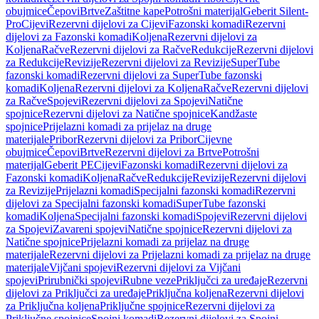
obujmice
Čepovi
Brtve
Zaštitne kape
Potrošni materijal
Geberit Silent-
Pro
Cijevi
Rezervni dijelovi za Cijevi
Fazonski komadi
Rezervni
dijelovi za Fazonski komadi
Koljena
Rezervni dijelovi za
Koljena
Račve
Rezervni dijelovi za Račve
Redukcije
Rezervni dijelovi
za Redukcije
Revizije
Rezervni dijelovi za Revizije
SuperTube
fazonski komadi
Rezervni dijelovi za SuperTube fazonski
komadi
Koljena
Rezervni dijelovi za Koljena
Račve
Rezervni dijelovi
za Račve
Spojevi
Rezervni dijelovi za Spojevi
Natične
spojnice
Rezervni dijelovi za Natične spojnice
Kandžaste
spojnice
Prijelazni komadi za prijelaz na druge
materijale
Pribor
Rezervni dijelovi za Pribor
Cijevne
obujmice
Čepovi
Brtve
Rezervni dijelovi za Brtve
Potrošni
materijal
Geberit PE
Cijevi
Fazonski komadi
Rezervni dijelovi za
Fazonski komadi
Koljena
Račve
Redukcije
Revizije
Rezervni dijelovi
za Revizije
Prijelazni komadi
Specijalni fazonski komadi
Rezervni
dijelovi za Specijalni fazonski komadi
SuperTube fazonski
komadi
Koljena
Specijalni fazonski komadi
Spojevi
Rezervni dijelovi
za Spojevi
Zavareni spojevi
Natične spojnice
Rezervni dijelovi za
Natične spojnice
Prijelazni komadi za prijelaz na druge
materijale
Rezervni dijelovi za Prijelazni komadi za prijelaz na druge
materijale
Vijčani spojevi
Rezervni dijelovi za Vijčani
spojevi
Prirubnički spojevi
Rubne veze
Priključci za uređaje
Rezervni
dijelovi za Priključci za uređaje
Priključna koljena
Rezervni dijelovi
za Priključna koljena
Priključne spojnice
Rezervni dijelovi za
Priključne spojnice
Spojni komadi
Rezervni dijelovi za Spojni