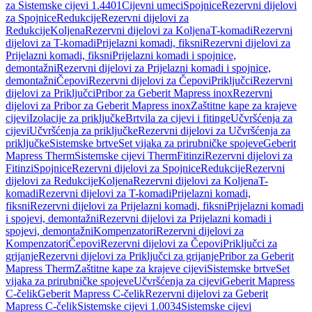
za Sistemske cijevi 1.4401
Cijevni umeci
Spojnice
Rezervni dijelovi
za Spojnice
Redukcije
Rezervni dijelovi za
Redukcije
Koljena
Rezervni dijelovi za Koljena
T-komadi
Rezervni
dijelovi za T-komadi
Prijelazni komadi, fiksni
Rezervni dijelovi za
Prijelazni komadi, fiksni
Prijelazni komadi i spojnice,
demontažni
Rezervni dijelovi za Prijelazni komadi i spojnice,
demontažni
Čepovi
Rezervni dijelovi za Čepovi
Priključci
Rezervni
dijelovi za Priključci
Pribor za Geberit Mapress inox
Rezervni
dijelovi za Pribor za Geberit Mapress inox
Zaštitne kape za krajeve
cijevi
Izolacije za priključke
Brtvila za cijevi i fitinge
Učvršćenja za
cijevi
Učvršćenja za priključke
Rezervni dijelovi za Učvršćenja za
priključke
Sistemske brtve
Set vijaka za prirubničke spojeve
Geberit
Mapress Therm
Sistemske cijevi Therm
Fitinzi
Rezervni dijelovi za
Fitinzi
Spojnice
Rezervni dijelovi za Spojnice
Redukcije
Rezervni
dijelovi za Redukcije
Koljena
Rezervni dijelovi za Koljena
T-
komadi
Rezervni dijelovi za T-komadi
Prijelazni komadi,
fiksni
Rezervni dijelovi za Prijelazni komadi, fiksni
Prijelazni komadi
i spojevi, demontažni
Rezervni dijelovi za Prijelazni komadi i
spojevi, demontažni
Kompenzatori
Rezervni dijelovi za
Kompenzatori
Čepovi
Rezervni dijelovi za Čepovi
Priključci za
grijanje
Rezervni dijelovi za Priključci za grijanje
Pribor za Geberit
Mapress Therm
Zaštitne kape za krajeve cijevi
Sistemske brtve
Set
vijaka za prirubničke spojeve
Učvršćenja za cijevi
Geberit Mapress
C-čelik
Geberit Mapress C-čelik
Rezervni dijelovi za Geberit
Mapress C-čelik
Sistemske cijevi 1.0034
Sistemske cijevi