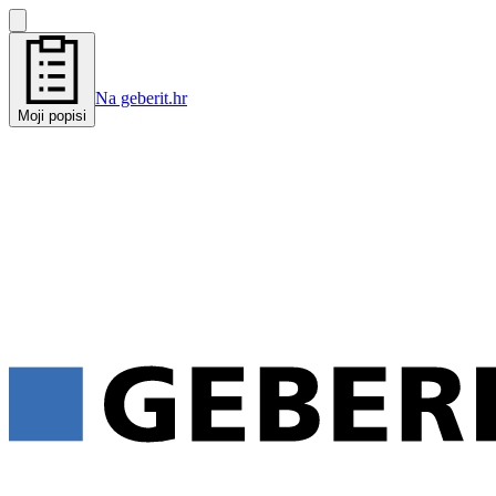
Na geberit.hr
Moji popisi