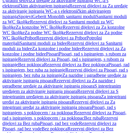
Ugradni setovi
Za uređaje za aktiviranje ispiranja WC-a s
elektroničkim aktiviranjem ispiranja
Rezervni dijelovi za Za uređaje
za aktiviranje ispiranja WC-a s elektroničkim aktiviranjem
ispiranja
Spojevi
Geberit Monolith sanitarni moduli
Sanitarni moduli
za WC školjke
Rezervni dijelovi za Sanitarni moduli za WC
školjke
Za konzolne WC školjke
Rezervni dijelovi za Za konzolne
WC školjke
Za podne WC školjke
Rezervni dijelovi za Za podne
WC školjke
Pribor
Rezervni dijelovi za Pribor
Potrošni
materijali
Sanitarni moduli za bidee
Rezervni dijelovi za Sanitarni
moduli za bidee
Za konzolne i podne bidee
Rezervni dijelovi za Za
konzolne i podne bidee
Pisoari
Pisoari, rad s ispiranjem, s rubom za
ispiranje
Rezervni dijelovi za Pisoari, rad s ispiranjem, s rubom za
ispiranje
Bez poklopca
Rezervni dijelovi za Bez poklopca
Pisoari, rad
s ispiranjem, bez ruba za ispiranje
Rezervni dijelovi za Pisoari, rad s
ispiranjem, bez ruba za ispiranje
Za nazidne i ugradbene uređaje za
aktiviranje ispiranja pisoara
Rezervni dijelovi za Za nazidne i
ugradbene uređaje za aktiviranje ispiranja pisoara
S integriranim
uređajem za aktiviranje ispiranja pisoara
Rezervni dijelovi za S
integriranim uređajem za aktiviranje ispiranja pisoara
Za integrirani
uređaj za aktiviranje ispiranja pisoara
Rezervni dijelovi za Za
integrirani uređaj za aktiviranje ispiranja pisoara
Pisoari, rad s
ispiranjem, s poklopcem / za poklopac
Rezervni dijelovi za Pisoari,
rad s ispiranjem, s poklopcem / za poklopac
Bez ruba
Rezervni
dijelovi za Bez ruba
Pisoari, rad bez vode
Rezervni dijelovi za
Pisoari, rad bez vode
Bez poklopca
Rezervni dijelovi za Bez