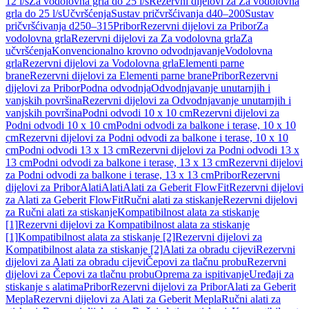
12 l/s
Za vodolovna grla do 25 l/s
Rezervni dijelovi za Za vodolovna
grla do 25 l/s
Učvršćenja
Sustav pričvršćivanja d40–200
Sustav
pričvršćivanja d250–315
Pribor
Rezervni dijelovi za Pribor
Za
vodolovna grla
Rezervni dijelovi za Za vodolovna grla
Za
učvršćenja
Konvencionalno krovno odvodnjavanje
Vodolovna
grla
Rezervni dijelovi za Vodolovna grla
Elementi parne
brane
Rezervni dijelovi za Elementi parne brane
Pribor
Rezervni
dijelovi za Pribor
Podna odvodnja
Odvodnjavanje unutarnjih i
vanjskih površina
Rezervni dijelovi za Odvodnjavanje unutarnjih i
vanjskih površina
Podni odvodi 10 x 10 cm
Rezervni dijelovi za
Podni odvodi 10 x 10 cm
Podni odvodi za balkone i terase, 10 x 10
cm
Rezervni dijelovi za Podni odvodi za balkone i terase, 10 x 10
cm
Podni odvodi 13 x 13 cm
Rezervni dijelovi za Podni odvodi 13 x
13 cm
Podni odvodi za balkone i terase, 13 x 13 cm
Rezervni dijelovi
za Podni odvodi za balkone i terase, 13 x 13 cm
Pribor
Rezervni
dijelovi za Pribor
Alati
Alati
Alati za Geberit FlowFit
Rezervni dijelovi
za Alati za Geberit FlowFit
Ručni alati za stiskanje
Rezervni dijelovi
za Ručni alati za stiskanje
Kompatibilnost alata za stiskanje
[1]
Rezervni dijelovi za Kompatibilnost alata za stiskanje
[1]
Kompatibilnost alata za stiskanje [2]
Rezervni dijelovi za
Kompatibilnost alata za stiskanje [2]
Alati za obradu cijevi
Rezervni
dijelovi za Alati za obradu cijevi
Čepovi za tlačnu probu
Rezervni
dijelovi za Čepovi za tlačnu probu
Oprema za ispitivanje
Uređaji za
stiskanje s alatima
Pribor
Rezervni dijelovi za Pribor
Alati za Geberit
Mepla
Rezervni dijelovi za Alati za Geberit Mepla
Ručni alati za