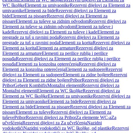
WC školjke
Elementi za umivaonike
Rezervni dijelovi za Elementi za
umivaonike
Elementi za bide
Rezervni dijelovi za Elementi za
bide
Elementi za pisoare
Rezervni dijelovi za Elementi za
pisoare
Elementi za tuševe sa zidnim odvodom
Rezervni dijelovi za
Elementi za tuševe sa zidnim odvodom
Elementi za tuševe i
kade
Rezervni dijelovi za Elementi za tuševe i kade
Elementi za
pregrade za tuš u ravnini poda
Rezervni dijelovi za Elementi za
pregrade za tuš u ravnini poda
Elementi za korita
Rezervni dijelovi za
Elementi za korita
Elementi za armature
Rezervni dijelovi za
Elementi za armature
Elementi za perilice rublja i perilice
posuđa
Rezervni dijelovi za Elementi za perilice rublja i perilice
posuđa
Elementi za konzolna opterećenja
Rezervni dijelovi za
Elementi za konzolna opterećenja
Elementi za sudopere
Rezervni
dijelovi za Elementi za sudopere
Elementi za zidne bojlere
Rezervni
dijelovi za Elementi za zidne bojlere
Pribor
Rezervni dijelovi za
Pribor
Geberit Kombifix
Montažni elementi
Rezervni dijelovi za
Montažni elementi
Elementi za WC školjke
Rezervni dijelovi za
Elementi za WC školjke
Elementi za umivaonike
Rezervni dijelovi za
Elementi za umivaonike
Elementi za bide
Rezervni dijelovi za
Elementi za bide
Elementi za pisoare
Rezervni dijelovi za Elementi za
pisoare
Elementi za tuševe
Rezervni dijelovi za Elementi za
tuševe
Pribor
Rezervni dijelovi za Pribor
Za elemente WC-a
Za
učvršćenja
Rezervni dijelovi za Za učvršćenja
Nazidni
vodokotlići
Nazidni vodokotlići za WC školjke, od plastike
Rezervni