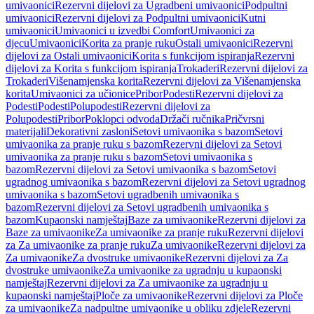
umivaonici
Rezervni dijelovi za Ugradbeni umivaonici
Podpultni
umivaonici
Rezervni dijelovi za Podpultni umivaonici
Kutni
umivaonici
Umivaonici u izvedbi Comfort
Umivaonici za
djecu
Umivaonici
Korita za pranje ruku
Ostali umivaonici
Rezervni
dijelovi za Ostali umivaonici
Korita s funkcijom ispiranja
Rezervni
dijelovi za Korita s funkcijom ispiranja
Trokaderi
Rezervni dijelovi za
Trokaderi
Višenamjenska korita
Rezervni dijelovi za Višenamjenska
korita
Umivaonici za učionice
Pribor
Podesti
Rezervni dijelovi za
Podesti
Podesti
Polupodesti
Rezervni dijelovi za
Polupodesti
Pribor
Poklopci odvoda
Držači ručnika
Pričvrsni
materijali
Dekorativni zasloni
Setovi umivaonika s bazom
Setovi
umivaonika za pranje ruku s bazom
Rezervni dijelovi za Setovi
umivaonika za pranje ruku s bazom
Setovi umivaonika s
bazom
Rezervni dijelovi za Setovi umivaonika s bazom
Setovi
ugradnog umivaonika s bazom
Rezervni dijelovi za Setovi ugradnog
umivaonika s bazom
Setovi ugradbenih umivaonika s
bazom
Rezervni dijelovi za Setovi ugradbenih umivaonika s
bazom
Kupaonski namještaj
Baze za umivaonike
Rezervni dijelovi za
Baze za umivaonike
Za umivaonike za pranje ruku
Rezervni dijelovi
za Za umivaonike za pranje ruku
Za umivaonike
Rezervni dijelovi za
Za umivaonike
Za dvostruke umivaonike
Rezervni dijelovi za Za
dvostruke umivaonike
Za umivaonike za ugradnju u kupaonski
namještaj
Rezervni dijelovi za Za umivaonike za ugradnju u
kupaonski namještaj
Ploče za umivaonike
Rezervni dijelovi za Ploče
za umivaonike
Za nadpultne umivaonike u obliku zdjele
Rezervni