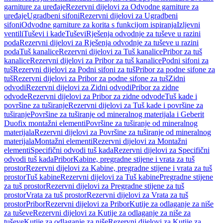
garniture za uređaje
Rezervni dijelovi za Odvodne garniture za
uređaje
Ugradbeni sifoni
Rezervni dijelovi za Ugradbeni
sifoni
Odvodne garniture za korita s funkcijom ispiranja
Izljevni
ventili
Tuševi i kade
Tuševi
Rješenja odvodnje za tuševe u razini
poda
Rezervni dijelovi za Rješenja odvodnje za tuševe u razini
poda
Tuš kanalice
Rezervni dijelovi za Tuš kanalice
Pribor za tuš
kanalice
Rezervni dijelovi za Pribor za tuš kanalice
Podni sifoni za
tuš
Rezervni dijelovi za Podni sifoni za tuš
Pribor za podne sifone za
tuš
Rezervni dijelovi za Pribor za podne sifone za tuš
Zidni
odvodi
Rezervni dijelovi za Zidni odvodi
Pribor za zidne
odvode
Rezervni dijelovi za Pribor za zidne odvode
Tuš kade i
površine za tuširanje
Rezervni dijelovi za Tuš kade i površine za
tuširanje
Površine za tuširanje od mineralnog materijala i Geberit
Duofix montažni elementi
Površine za tuširanje od mineralnog
materijala
Rezervni dijelovi za Površine za tuširanje od mineralnog
materijala
Montažni elementi
Rezervni dijelovi za Montažni
elementi
Specifični odvodi tuš kada
Rezervni dijelovi za Specifični
odvodi tuš kada
Pribor
Kabine, pregradne stijene i vrata za tuš
prostor
Rezervni dijelovi za Kabine, pregradne stijene i vrata za tuš
prostor
Tuš kabine
Rezervni dijelovi za Tuš kabine
Pregradne stijene
za tuš prostor
Rezervni dijelovi za Pregradne stijene za tuš
prostor
Vrata za tuš prostor
Rezervni dijelovi za Vrata za tuš
prostor
Pribor
Rezervni dijelovi za Pribor
Kutije za odlaganje za niše
za tuševe
Rezervni dijelovi za Kutije za odlaganje za niše za
tuševe
Kutije za odlaganje za niše
Rezervni dijelovi za Kutije za