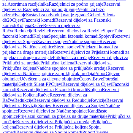
za Asortiman razdjelnika
Razdjelnici za podno grijanje
Rezervni
dijelovi za Razdjelnici za podno grijanje
Ventili za brzo
odzračivanje
Sustavi za odvodnjavanje zgrade
Geberit Silent-
db20
Cijevi
Fazonski komadi
Rezervni dijelovi za Fazonski
komadi
Koljena
Račve
Rezervni dijelovi za
Račve
Redukcije
Revizije
Rezervni dijelovi za Revizije
SuperTube
fazonski komadi
Koljena
Specijalni fazonski komadi
Spojevi
Rezervni
dijelovi za Spojevi
Zavareni spojevi
Natične spojnice
Rezervni
dijelovi za Natične spojnice
Stezni spojevi
Prijelazni komadi za
prijelaz na druge materijale
Rezervni dijelovi za Prijelazni komadi za
prijelaz na druge materijale
Priključci za uređaje
Rezervni dijelovi za
Priključci za uređaje
Priključna koljena
Rezervni dijelovi za
Priključna koljena
Natične spojnice za priključak uređaja
Rezervni
dijelovi za Natične spojnice za priključak uređaja
Pribor
Cijevne
obujmice
Učvršćenja za cijevne obujmice
Čepovi
Brtve
Potrošni
materijal
Geberit Silent-PP
Cijevi
Rezervni dijelovi za Cijevi
Fazonski
komadi
Rezervni dijelovi za Fazonski komadi
Koljena
Rezervni
dijelovi za Koljena
Račve
Rezervni dijelovi za
Račve
Redukcije
Rezervni dijelovi za Redukcije
Revizije
Rezervni
dijelovi za Revizije
Spojevi
Rezervni dijelovi za Spojevi
Natične
spojnice
Rezervni dijelovi za Natične spojnice
Kandžaste
spojnice
Prijelazni komadi za prijelaz na druge materijale
Priključci za
uređaje
Rezervni dijelovi za Priključci za uređaje
Priključna
koljena
Rezervni dijelovi za Priključna koljena
Spojni
komadi
Rezervni dijelovi za Spojni komadi
Pribor
Cijevne