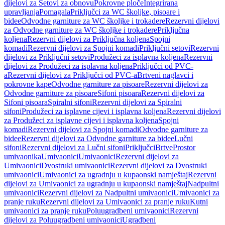
dijelovi za Setovi za obnovu
Pokrovne ploče
Integrirana
upravljanja
Pomagala
Priključci za WC školjke, pisoare i
bidee
Odvodne garniture za WC školjke i trokadere
Rezervni dijelovi
za Odvodne garniture za WC školjke i trokadere
Priključna
koljena
Rezervni dijelovi za Priključna koljena
Spojni
komadi
Rezervni dijelovi za Spojni komadi
Priključni setovi
Rezervni
dijelovi za Priključni setovi
Produžeci za isplavna koljena
Rezervni
dijelovi za Produžeci za isplavna koljena
Priključci od PVC-
a
Rezervni dijelovi za Priključci od PVC-a
Brtveni naglavci i
pokrovne kape
Odvodne garniture za pisoare
Rezervni dijelovi za
Odvodne garniture za pisoare
Sifoni pisoara
Rezervni dijelovi za
Sifoni pisoara
Spiralni sifoni
Rezervni dijelovi za Spiralni
sifoni
Produžeci za isplavne cijevi i isplavna koljena
Rezervni dijelovi
za Produžeci za isplavne cijevi i isplavna koljena
Spojni
komadi
Rezervni dijelovi za Spojni komadi
Odvodne garniture za
bidee
Rezervni dijelovi za Odvodne garniture za bidee
Lučni
sifoni
Rezervni dijelovi za Lučni sifoni
Priključci
Brtve
Prostor
umivaonika
Umivaonici
Umivaonici
Rezervni dijelovi za
Umivaonici
Dvostruki umivaonici
Rezervni dijelovi za Dvostruki
umivaonici
Umivaonici za ugradnju u kupaonski namještaj
Rezervni
dijelovi za Umivaonici za ugradnju u kupaonski namještaj
Nadpultni
umivaonici
Rezervni dijelovi za Nadpultni umivaonici
Umivaonici za
pranje ruku
Rezervni dijelovi za Umivaonici za pranje ruku
Kutni
umivaonici za pranje ruku
Poluugradbeni umivaonici
Rezervni
dijelovi za Poluugradbeni umivaonici
Ugradbeni