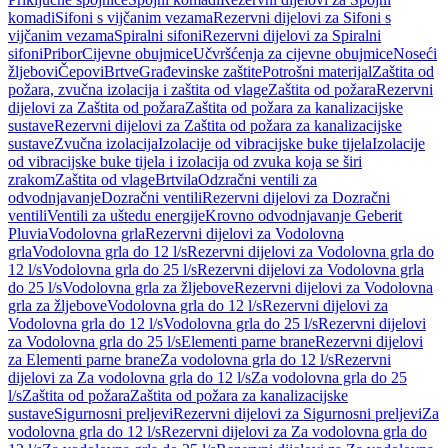
komadi
Sifoni s vijčanim vezama
Rezervni dijelovi za Sifoni s
vijčanim vezama
Spiralni sifoni
Rezervni dijelovi za Spiralni
sifoni
Pribor
Cijevne obujmice
Učvršćenja za cijevne obujmice
Noseći
žljebovi
Čepovi
Brtve
Građevinske zaštite
Potrošni materijal
Zaštita od
požara, zvučna izolacija i zaštita od vlage
Zaštita od požara
Rezervni
dijelovi za Zaštita od požara
Zaštita od požara za kanalizacijske
sustave
Rezervni dijelovi za Zaštita od požara za kanalizacijske
sustave
Zvučna izolacija
Izolacije od vibracijske buke tijela
Izolacije
od vibracijske buke tijela i izolacija od zvuka koja se širi
zrakom
Zaštita od vlage
Brtvila
Odzračni ventili za
odvodnjavanje
Dozračni ventili
Rezervni dijelovi za Dozračni
ventili
Ventili za uštedu energije
Krovno odvodnjavanje Geberit
Pluvia
Vodolovna grla
Rezervni dijelovi za Vodolovna
grla
Vodolovna grla do 12 l/s
Rezervni dijelovi za Vodolovna grla do
12 l/s
Vodolovna grla do 25 l/s
Rezervni dijelovi za Vodolovna grla
do 25 l/s
Vodolovna grla za žljebove
Rezervni dijelovi za Vodolovna
grla za žljebove
Vodolovna grla do 12 l/s
Rezervni dijelovi za
Vodolovna grla do 12 l/s
Vodolovna grla do 25 l/s
Rezervni dijelovi
za Vodolovna grla do 25 l/s
Elementi parne brane
Rezervni dijelovi
za Elementi parne brane
Za vodolovna grla do 12 l/s
Rezervni
dijelovi za Za vodolovna grla do 12 l/s
Za vodolovna grla do 25
l/s
Zaštita od požara
Zaštita od požara za kanalizacijske
sustave
Sigurnosni preljevi
Rezervni dijelovi za Sigurnosni preljevi
Za
vodolovna grla do 12 l/s
Rezervni dijelovi za Za vodolovna grla do