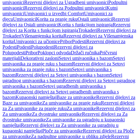
umivaonici
Rezervni dijelovi za Ugradbeni umivaonici
Podpultni
umivaonici
Rezervni dijelovi za Podpultni umivaonici
Kutni
umivaonici
Umivaonici u izvedbi Comfort
Umivaonici za
djecu
Umivaonici
Korita za pranje ruku
Ostali umivaonici
Rezervni
dijelovi za Ostali umivaonici
Korita s funkcijom ispiranja
Rezervni
dijelovi za Korita s funkcijom ispiranja
Trokaderi
Rezervni dijelovi za
Trokaderi
Višenamjenska korita
Rezervni dijelovi za Višenamjenska
korita
Umivaonici za učionice
Pribor
Podesti
Rezervni dijelovi za
Podesti
Podesti
Polupodesti
Rezervni dijelovi za
Polupodesti
Pribor
Poklopci odvoda
Držači ručnika
Pričvrsni
materijali
Dekorativni zasloni
Setovi umivaonika s bazom
Setovi
umivaonika za pranje ruku s bazom
Rezervni dijelovi za Setovi
umivaonika za pranje ruku s bazom
Setovi umivaonika s
bazom
Rezervni dijelovi za Setovi umivaonika s bazom
Setovi
ugradnog umivaonika s bazom
Rezervni dijelovi za Setovi ugradnog
umivaonika s bazom
Setovi ugradbenih umivaonika s
bazom
Rezervni dijelovi za Setovi ugradbenih umivaonika s
bazom
Kupaonski namještaj
Baze za umivaonike
Rezervni dijelovi za
Baze za umivaonike
Za umivaonike za pranje ruku
Rezervni dijelovi
za Za umivaonike za pranje ruku
Za umivaonike
Rezervni dijelovi za
Za umivaonike
Za dvostruke umivaonike
Rezervni dijelovi za Za
dvostruke umivaonike
Za umivaonike za ugradnju u kupaonski
namještaj
Rezervni dijelovi za Za umivaonike za ugradnju u
kupaonski namještaj
Ploče za umivaonike
Rezervni dijelovi za Ploče
za umivaonike
Za nadpultne umivaonike u obliku zdjele
Rezervni