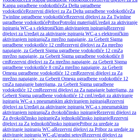
Kappa ugradbene vodokotliće
Za Delta ugradbene
vodokotliće
Rezervni dijelovi za Za Delta ugradbene vodokotliće
Za
Twinline ugradbene vodokotliće
Rezervni dijelovi za Za Twinline
ugradbene vodokotliće
Pribor
Potrošni materijali
Uređaji za aktiviranje
ispiranja WC-a s elektroničkim aktiviranjem ispiranja
Rezervni
dijelovi za Uređaji za aktiviranje ispiranja WC-a s elektroničkim
aktiviranjem ispiranja
Za mrežno napajanje, za Geberit Sigma
ugradbene vodokotliće 12 cm
Rezervni dijelovi za Za mrežno
napajanje, za Geberit Sigma ugradbene vodokotliće 12 cm
Za
mrežno napajanje, za Geberit Sigma ugradbene vodokotliće 8
cm
Rezervni dijelovi za Za mrežno napajanje, za Geberit Sigma
ugradbene vodokotliće 8 cm
Za mrežno napajanje, za Geberit
Omega ugradbene vodokotliće 12 cm
Rezervni dijelovi za Za
mrežno napajanje, za Geberit Omega ugradbene vodokotliće 12
cm
Za napajanje baterijama, za Geberit Sigma ugradbene
vodokotliće 12 cm
Rezervni dijelovi za Za napajanje baterijama, za
Geberit Sigma ugradbene vodokotliće 12 cm
Uređaji za aktiviranje
ispiranja WC-a s pneumatskim aktiviranjem ispiranja
Rezervni
dijelovi za Uređaji za aktiviranje ispiranja WC-a s pneumatskim
aktiviranjem ispiranja
Za dvokoličinsko ispiranje
Rezervni dijelovi za
Za dvokoličinsko ispiranje
Za jednokoličinsko ispiranje
Rezervni
dijelovi za Za jednokoličinsko ispiranje
Pribor za uređaje za
aktiviranje ispiranja WC-a
Rezervni dijelovi za Pribor za uređaje za
aktiviranje ispiranja WC-a
Ugradni setovi
Rezervni dijelovi za