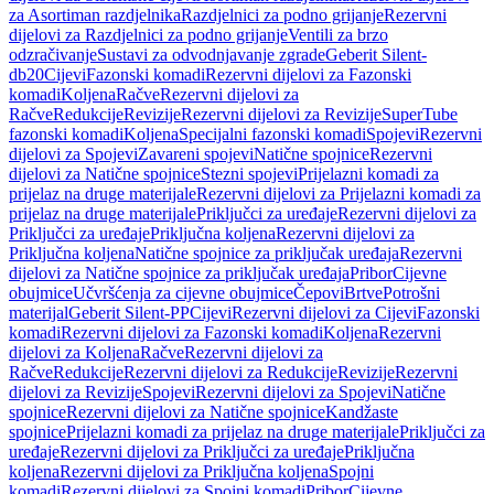
za Asortiman razdjelnika
Razdjelnici za podno grijanje
Rezervni
dijelovi za Razdjelnici za podno grijanje
Ventili za brzo
odzračivanje
Sustavi za odvodnjavanje zgrade
Geberit Silent-
db20
Cijevi
Fazonski komadi
Rezervni dijelovi za Fazonski
komadi
Koljena
Račve
Rezervni dijelovi za
Račve
Redukcije
Revizije
Rezervni dijelovi za Revizije
SuperTube
fazonski komadi
Koljena
Specijalni fazonski komadi
Spojevi
Rezervni
dijelovi za Spojevi
Zavareni spojevi
Natične spojnice
Rezervni
dijelovi za Natične spojnice
Stezni spojevi
Prijelazni komadi za
prijelaz na druge materijale
Rezervni dijelovi za Prijelazni komadi za
prijelaz na druge materijale
Priključci za uređaje
Rezervni dijelovi za
Priključci za uređaje
Priključna koljena
Rezervni dijelovi za
Priključna koljena
Natične spojnice za priključak uređaja
Rezervni
dijelovi za Natične spojnice za priključak uređaja
Pribor
Cijevne
obujmice
Učvršćenja za cijevne obujmice
Čepovi
Brtve
Potrošni
materijal
Geberit Silent-PP
Cijevi
Rezervni dijelovi za Cijevi
Fazonski
komadi
Rezervni dijelovi za Fazonski komadi
Koljena
Rezervni
dijelovi za Koljena
Račve
Rezervni dijelovi za
Račve
Redukcije
Rezervni dijelovi za Redukcije
Revizije
Rezervni
dijelovi za Revizije
Spojevi
Rezervni dijelovi za Spojevi
Natične
spojnice
Rezervni dijelovi za Natične spojnice
Kandžaste
spojnice
Prijelazni komadi za prijelaz na druge materijale
Priključci za
uređaje
Rezervni dijelovi za Priključci za uređaje
Priključna
koljena
Rezervni dijelovi za Priključna koljena
Spojni
komadi
Rezervni dijelovi za Spojni komadi
Pribor
Cijevne