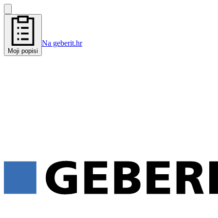
Na geberit.hr
Moji popisi