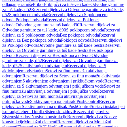
odlaganje za niše
Pribor
Priključci za tuševe i kade
Odvodne garniture
za tuš kade, d52
Rezervni dijelovi za Odvodne garniture za tuš kade,
d52
S poklopcem odvoda
Rezervni dijelovi za S poklopcem
odvoda
Poklopci odvoda
Rezervni dijelovi za Poklopci
odvoda
Odvodne garniture za tuš kade, d90
Rezervni dijelovi za
Odvodne garniture za tuš kade, d90
S poklopcem odvoda
Rezervni
dijelovi za S poklopcem odvoda
Bez poklopca odvoda
Rezervni
dijelovi za Bez poklopca odvoda
Poklopci odvoda
Rezervni dijelovi
za Poklopci odvoda
Odvodne garniture za tuš kade Sestra
Rezervni
dijelovi za Odvodne garniture za tuš kade Sestra
Bez poklopca
odvoda
Rezervni dijelovi za Bez poklopca odvoda
Odvodne
garniture za kade, d52
Rezervni dijelovi za Odvodne garniture za
kade, d52
S aktiviranjem odvrtanjem
Rezervni dijelovi za S
aktiviranjem odvrtanjem
Setovi za finu montažu aktiviranja
odvrtanjem
Rezervni dijelovi za Setovi za finu montažu aktiviranja
odvrtanjem
S aktiviranjem odvrtanjem i priključkom vode
Rezervni
dijelovi za S aktiviranjem odvrtanjem i priključkom vode
Setovi za
finu montažu aktiviranja odvrtanjem i priključka vode
Rezervni
dijelovi za Setovi za finu montažu aktiviranja odvrtanjem i
priključka vode
S aktiviranjem na pritisak PushControl
Rezervni
dijelovi za S aktiviranjem na pritisak PushControl
Sustavi instalacije i
ispiranja
Geberit Duofix
Sistemski zidovi
Rezervni dijelovi za
Sistemski zidovi
Nosive konstrukcije
Rezervni dijelovi za Nosive
konstrukcije
Montažni elementi
Rezervni dijelovi za Montažni
elementi
Elementi za WC školjke
Rezervni dijelovi za Elementi za