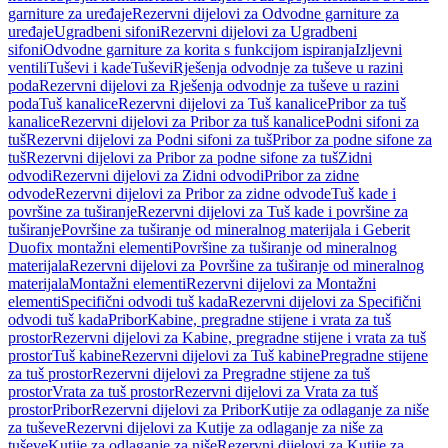
garniture za uređaje
Rezervni dijelovi za Odvodne garniture za
uređaje
Ugradbeni sifoni
Rezervni dijelovi za Ugradbeni
sifoni
Odvodne garniture za korita s funkcijom ispiranja
Izljevni
ventili
Tuševi i kade
Tuševi
Rješenja odvodnje za tuševe u razini
poda
Rezervni dijelovi za Rješenja odvodnje za tuševe u razini
poda
Tuš kanalice
Rezervni dijelovi za Tuš kanalice
Pribor za tuš
kanalice
Rezervni dijelovi za Pribor za tuš kanalice
Podni sifoni za
tuš
Rezervni dijelovi za Podni sifoni za tuš
Pribor za podne sifone za
tuš
Rezervni dijelovi za Pribor za podne sifone za tuš
Zidni
odvodi
Rezervni dijelovi za Zidni odvodi
Pribor za zidne
odvode
Rezervni dijelovi za Pribor za zidne odvode
Tuš kade i
površine za tuširanje
Rezervni dijelovi za Tuš kade i površine za
tuširanje
Površine za tuširanje od mineralnog materijala i Geberit
Duofix montažni elementi
Površine za tuširanje od mineralnog
materijala
Rezervni dijelovi za Površine za tuširanje od mineralnog
materijala
Montažni elementi
Rezervni dijelovi za Montažni
elementi
Specifični odvodi tuš kada
Rezervni dijelovi za Specifični
odvodi tuš kada
Pribor
Kabine, pregradne stijene i vrata za tuš
prostor
Rezervni dijelovi za Kabine, pregradne stijene i vrata za tuš
prostor
Tuš kabine
Rezervni dijelovi za Tuš kabine
Pregradne stijene
za tuš prostor
Rezervni dijelovi za Pregradne stijene za tuš
prostor
Vrata za tuš prostor
Rezervni dijelovi za Vrata za tuš
prostor
Pribor
Rezervni dijelovi za Pribor
Kutije za odlaganje za niše
za tuševe
Rezervni dijelovi za Kutije za odlaganje za niše za
tuševe
Kutije za odlaganje za niše
Rezervni dijelovi za Kutije za