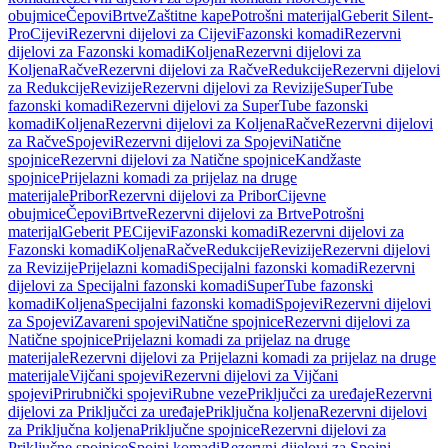
obujmice
Čepovi
Brtve
Zaštitne kape
Potrošni materijal
Geberit Silent-
Pro
Cijevi
Rezervni dijelovi za Cijevi
Fazonski komadi
Rezervni
dijelovi za Fazonski komadi
Koljena
Rezervni dijelovi za
Koljena
Račve
Rezervni dijelovi za Račve
Redukcije
Rezervni dijelovi
za Redukcije
Revizije
Rezervni dijelovi za Revizije
SuperTube
fazonski komadi
Rezervni dijelovi za SuperTube fazonski
komadi
Koljena
Rezervni dijelovi za Koljena
Račve
Rezervni dijelovi
za Račve
Spojevi
Rezervni dijelovi za Spojevi
Natične
spojnice
Rezervni dijelovi za Natične spojnice
Kandžaste
spojnice
Prijelazni komadi za prijelaz na druge
materijale
Pribor
Rezervni dijelovi za Pribor
Cijevne
obujmice
Čepovi
Brtve
Rezervni dijelovi za Brtve
Potrošni
materijal
Geberit PE
Cijevi
Fazonski komadi
Rezervni dijelovi za
Fazonski komadi
Koljena
Račve
Redukcije
Revizije
Rezervni dijelovi
za Revizije
Prijelazni komadi
Specijalni fazonski komadi
Rezervni
dijelovi za Specijalni fazonski komadi
SuperTube fazonski
komadi
Koljena
Specijalni fazonski komadi
Spojevi
Rezervni dijelovi
za Spojevi
Zavareni spojevi
Natične spojnice
Rezervni dijelovi za
Natične spojnice
Prijelazni komadi za prijelaz na druge
materijale
Rezervni dijelovi za Prijelazni komadi za prijelaz na druge
materijale
Vijčani spojevi
Rezervni dijelovi za Vijčani
spojevi
Prirubnički spojevi
Rubne veze
Priključci za uređaje
Rezervni
dijelovi za Priključci za uređaje
Priključna koljena
Rezervni dijelovi
za Priključna koljena
Priključne spojnice
Rezervni dijelovi za
Priključne spojnice
Spojni komadi
Rezervni dijelovi za Spojni