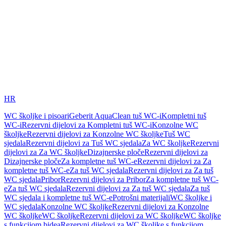
HR
WC školjke i pisoari
Geberit AquaClean tuš WC-i
Kompletni tuš
WC-i
Rezervni dijelovi za Kompletni tuš WC-i
Konzolne WC
školjke
Rezervni dijelovi za Konzolne WC školjke
Tuš WC
sjedala
Rezervni dijelovi za Tuš WC sjedala
Za WC školjke
Rezervni
dijelovi za Za WC školjke
Dizajnerske ploče
Rezervni dijelovi za
Dizajnerske ploče
Za kompletne tuš WC-e
Rezervni dijelovi za Za
kompletne tuš WC-e
Za tuš WC sjedala
Rezervni dijelovi za Za tuš
WC sjedala
Pribor
Rezervni dijelovi za Pribor
Za kompletne tuš WC-
e
Za tuš WC sjedala
Rezervni dijelovi za Za tuš WC sjedala
Za tuš
WC sjedala i kompletne tuš WC-e
Potrošni materijali
WC školjke i
WC sjedala
Konzolne WC školjke
Rezervni dijelovi za Konzolne
WC školjke
WC školjke
Rezervni dijelovi za WC školjke
WC školjke
s funkcijom bidea
Rezervni dijelovi za WC školjke s funkcijom