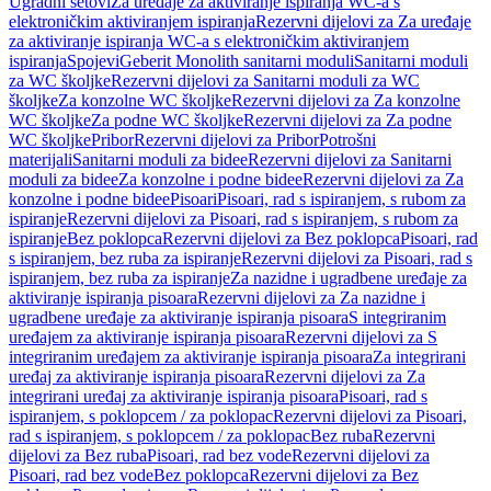
Ugradni setovi
Za uređaje za aktiviranje ispiranja WC-a s
elektroničkim aktiviranjem ispiranja
Rezervni dijelovi za Za uređaje
za aktiviranje ispiranja WC-a s elektroničkim aktiviranjem
ispiranja
Spojevi
Geberit Monolith sanitarni moduli
Sanitarni moduli
za WC školjke
Rezervni dijelovi za Sanitarni moduli za WC
školjke
Za konzolne WC školjke
Rezervni dijelovi za Za konzolne
WC školjke
Za podne WC školjke
Rezervni dijelovi za Za podne
WC školjke
Pribor
Rezervni dijelovi za Pribor
Potrošni
materijali
Sanitarni moduli za bidee
Rezervni dijelovi za Sanitarni
moduli za bidee
Za konzolne i podne bidee
Rezervni dijelovi za Za
konzolne i podne bidee
Pisoari
Pisoari, rad s ispiranjem, s rubom za
ispiranje
Rezervni dijelovi za Pisoari, rad s ispiranjem, s rubom za
ispiranje
Bez poklopca
Rezervni dijelovi za Bez poklopca
Pisoari, rad
s ispiranjem, bez ruba za ispiranje
Rezervni dijelovi za Pisoari, rad s
ispiranjem, bez ruba za ispiranje
Za nazidne i ugradbene uređaje za
aktiviranje ispiranja pisoara
Rezervni dijelovi za Za nazidne i
ugradbene uređaje za aktiviranje ispiranja pisoara
S integriranim
uređajem za aktiviranje ispiranja pisoara
Rezervni dijelovi za S
integriranim uređajem za aktiviranje ispiranja pisoara
Za integrirani
uređaj za aktiviranje ispiranja pisoara
Rezervni dijelovi za Za
integrirani uređaj za aktiviranje ispiranja pisoara
Pisoari, rad s
ispiranjem, s poklopcem / za poklopac
Rezervni dijelovi za Pisoari,
rad s ispiranjem, s poklopcem / za poklopac
Bez ruba
Rezervni
dijelovi za Bez ruba
Pisoari, rad bez vode
Rezervni dijelovi za
Pisoari, rad bez vode
Bez poklopca
Rezervni dijelovi za Bez