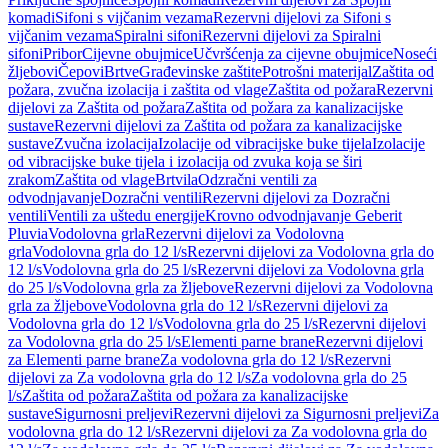
komadi
Sifoni s vijčanim vezama
Rezervni dijelovi za Sifoni s
vijčanim vezama
Spiralni sifoni
Rezervni dijelovi za Spiralni
sifoni
Pribor
Cijevne obujmice
Učvršćenja za cijevne obujmice
Noseći
žljebovi
Čepovi
Brtve
Građevinske zaštite
Potrošni materijal
Zaštita od
požara, zvučna izolacija i zaštita od vlage
Zaštita od požara
Rezervni
dijelovi za Zaštita od požara
Zaštita od požara za kanalizacijske
sustave
Rezervni dijelovi za Zaštita od požara za kanalizacijske
sustave
Zvučna izolacija
Izolacije od vibracijske buke tijela
Izolacije
od vibracijske buke tijela i izolacija od zvuka koja se širi
zrakom
Zaštita od vlage
Brtvila
Odzračni ventili za
odvodnjavanje
Dozračni ventili
Rezervni dijelovi za Dozračni
ventili
Ventili za uštedu energije
Krovno odvodnjavanje Geberit
Pluvia
Vodolovna grla
Rezervni dijelovi za Vodolovna
grla
Vodolovna grla do 12 l/s
Rezervni dijelovi za Vodolovna grla do
12 l/s
Vodolovna grla do 25 l/s
Rezervni dijelovi za Vodolovna grla
do 25 l/s
Vodolovna grla za žljebove
Rezervni dijelovi za Vodolovna
grla za žljebove
Vodolovna grla do 12 l/s
Rezervni dijelovi za
Vodolovna grla do 12 l/s
Vodolovna grla do 25 l/s
Rezervni dijelovi
za Vodolovna grla do 25 l/s
Elementi parne brane
Rezervni dijelovi
za Elementi parne brane
Za vodolovna grla do 12 l/s
Rezervni
dijelovi za Za vodolovna grla do 12 l/s
Za vodolovna grla do 25
l/s
Zaštita od požara
Zaštita od požara za kanalizacijske
sustave
Sigurnosni preljevi
Rezervni dijelovi za Sigurnosni preljevi
Za
vodolovna grla do 12 l/s
Rezervni dijelovi za Za vodolovna grla do