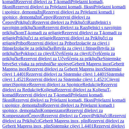
komadi
Rezervni dijelovi za T-komadi
Prijelazni komadi,
fiksni
Rezervni dijelovi za Prijelazni komadi, fiksni
Prijelazni komadi
i spojnice, demontažni
Rezervni dijelovi za Prijelazni komadi i
spojnice, demontažni
Čepovi
Rezervni dijelovi za
Čepovi
Priključci
Rezervni dijelovi za Priključci
Razdjelnici s
navojnim priključkom
Rezervni dijelovi za Razdjelnici s navojnim
priključkom
T-komadi za grijanje
Rezervni dijelovi za T-komadi za
grijanje
Priključci za grijanje
Rezervni dijelovi za Priključci za
grijanje
Pribor
Rezervni dijelovi za Pribor
Izolacije za cijevi i
fitinge
Izolacije za priključke
Brtvila za cijevi i fitinge
Brtvila za
priključke
Poklopci za cijevi
Učvršćenja za cijevi
Učvršćenja za
priključke
Rezervni dijelovi za Učvršćenja za priključke
Sistemske
brtve
Set vijaka za prirubničke spojeve
Geberit Mapress inox
Geberit
Mapress inox
Rezervni dijelovi za Geberit Mapress inox
Sistemske
cijevi 1.4401
Rezervni dijelovi za Sistemske cijevi 1.4401
Sistemske
cijevi 1.4521
Rezervni dijelovi za Sistemske cijevi 1.4521
Cijevni
umeci
Spojnice
Rezervni dijelovi za Spojnice
Redukcije
Rezervni
dijelovi za Redukcije
Koljena
Rezervni dijelovi za Koljena
T-
komadi
Rezervni dijelovi za T-komadi
Prijelazni komadi,
fiksni
Rezervni dijelovi za Prijelazni komadi, fiksni
Prijelazni komadi
i spojnice, demontažni
Rezervni dijelovi za Prijelazni komadi i
spojnice, demontažni
Kompenzatori
Rezervni dijelovi za
Kompenzatori
Čepovi
Rezervni dijelovi za Čepovi
Priključci
Rezervni
dijelovi za Priključci
Geberit Mapress inox, plin
Rezervni dijelovi za
Geberit Mapress inox, plin
Sistemske cijevi 1.4401
Rezervni dijelovi