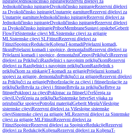
ispiranje
Jednokoličinsko ispiranje
Rezervni dijelovi za
Jednokoličinsko ispiranje
Dvokoličinsko ispiranje
Rezervni dijelovi
za Dvokoličinsko ispiranje
Unutarnje garniture
Rezervni dijelovi za
Unutarnje garniture
Jednokoličinsko ispiranje
Rezervni dijelovi za
Jednokoličinsko ispiranje
Dvokoličinsko ispiranje
Rezervni dijelovi
za Dvokoličinsko ispiranje
Pribor
Membrane
Sustavi opskrbe
Geberit
FlowFit
Sistemske cijevi ML
Sistemske cijevi za grijanje
ML
Sistemske cijevi SL
Fitinzi
Rezervni dijelovi za
Fitinzi
Spojnice
Redukcije
Koljena
T-komadi
Prijelazni komadi,
fiksni
Prijelazni komadi i spojnice, demontažni
Rezervni dijelovi za
Prijelazni komadi i spojnice, demontažni
Čepovi
Priključci
Rezervni
dijelovi za Priključci
Razdjelnici s navojnim priključkom
Rezervni
dijelovi za Razdjelnici s navojnim priključkom
Razdjelnik s
priključkom za stiskanje
T-komadi za grijanje
Prijelazni komadi i
spojevi za grijanje, demontažni
Priključci za grijanje
Rezervni dijelovi
za Priključci za grijanje
Pribor
Izolacije za cijevi i fitinge
Izolacije za
priključke
Brtvila za cijevi i fitinge
Brtvila za priključke
Brtve za
fitinge
Poklopci za cijevi
Poklopac za fitinge
Učvršćenja za
cijevi
Učvršćenja za priključke
Sistemske brtve
Set vijaka za
prirubničke spojeve
Potrošni materijal
Geberit Mepla
Višeslojne
sistemske cijevi
Rezervni dijelovi za Višeslojne sistemske
cijevi
Sistemske cijevi za grijanje ML
Rezervni dijelovi za Sistemske
cijevi za grijanje ML
Fitinzi
Rezervni dijelovi za
Fitinzi
Spojnice
Rezervni dijelovi za Spojnice
Redukcije
Rezervni
dijelovi za Redukcije
Koljena
Rezervni dijelovi za Koljena
T-