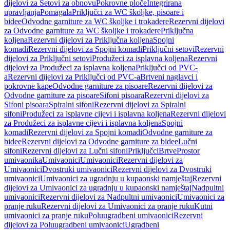
dijelovi za Setovi za obnovu
Pokrovne ploče
Integrirana
upravljanja
Pomagala
Priključci za WC školjke, pisoare i
bidee
Odvodne garniture za WC školjke i trokadere
Rezervni dijelovi
za Odvodne garniture za WC školjke i trokadere
Priključna
koljena
Rezervni dijelovi za Priključna koljena
Spojni
komadi
Rezervni dijelovi za Spojni komadi
Priključni setovi
Rezervni
dijelovi za Priključni setovi
Produžeci za isplavna koljena
Rezervni
dijelovi za Produžeci za isplavna koljena
Priključci od PVC-
a
Rezervni dijelovi za Priključci od PVC-a
Brtveni naglavci i
pokrovne kape
Odvodne garniture za pisoare
Rezervni dijelovi za
Odvodne garniture za pisoare
Sifoni pisoara
Rezervni dijelovi za
Sifoni pisoara
Spiralni sifoni
Rezervni dijelovi za Spiralni
sifoni
Produžeci za isplavne cijevi i isplavna koljena
Rezervni dijelovi
za Produžeci za isplavne cijevi i isplavna koljena
Spojni
komadi
Rezervni dijelovi za Spojni komadi
Odvodne garniture za
bidee
Rezervni dijelovi za Odvodne garniture za bidee
Lučni
sifoni
Rezervni dijelovi za Lučni sifoni
Priključci
Brtve
Prostor
umivaonika
Umivaonici
Umivaonici
Rezervni dijelovi za
Umivaonici
Dvostruki umivaonici
Rezervni dijelovi za Dvostruki
umivaonici
Umivaonici za ugradnju u kupaonski namještaj
Rezervni
dijelovi za Umivaonici za ugradnju u kupaonski namještaj
Nadpultni
umivaonici
Rezervni dijelovi za Nadpultni umivaonici
Umivaonici za
pranje ruku
Rezervni dijelovi za Umivaonici za pranje ruku
Kutni
umivaonici za pranje ruku
Poluugradbeni umivaonici
Rezervni
dijelovi za Poluugradbeni umivaonici
Ugradbeni