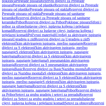
poklopca
Pregrade pisoara
Rezervni dijelovi za Pregrade
pisoara
Pregrade pisoara od plastike
Rezervni dijelovi za Pregrade
pisoara od plastike
Pregrade pisoara od stakla
Rezervni dijelovi za
Pregrade pisoara od stakla
Pregrade pisoara od sanitarne
keramike
Rezervni dijelovi za Pregrade pisoara od sanitarne
keramike
Pribor
Rezervni dijelovi za Pribor
Poklopac pisoara
Sifoni i
pribor za sifone
Isplavne cijevi, isplavna koljena i prijelazni
komadi
Rezervni dijelovi za Isplavne cijevi, isplavna koljena i
prijelazni komadi
Pričvrsni materijali
Uređaji za aktiviranje ispiranja
pisoara
Ugradnja u zid
Rezervni dijelovi za Ugradnja u zid
S
elektroničkim aktiviranjem ispiranja, mrežno napajanje
Rezervni
dijelovi za S elektroničkim aktiviranjem ispiranja, mrežno
napajanje
S elektroničkim aktiviranjem ispiranja, napajanje
baterijama
Rezervni dijelovi za S elektroničkim aktiviranjem
ispiranja, napajanje baterijama
S pneumatskim aktiviranjem
ispiranja
Rezervni dijelovi za S pneumatskim aktiviranjem
ispiranja
Basic
Rezervni dijelovi za Basic
Nazidna montaža
Rezervni
dijelovi za Nazidna montaža
S elektroničkim aktiviranjem ispiranja,
mrežno napajanje
Rezervni dijelovi za S elektroničkim aktiviranjem
ispiranja, mrežno napajanje
S elektroničkim aktiviranjem ispiranja,
napajanje baterijama
Rezervni dijelovi za S elektroničkim
aktiviranjem ispiranja, napajanje baterijama
Pribor
Rezervni dijelovi
za Pribor
Setovi za grubu gradnju i setovi za preradu
Rezervni
dijelovi za Setovi za grubu gradnju i setovi za preradu
Isplavne
cijevi, isplavna koljena i prijelazni komadi
Setovi za obnovu
Rezervni