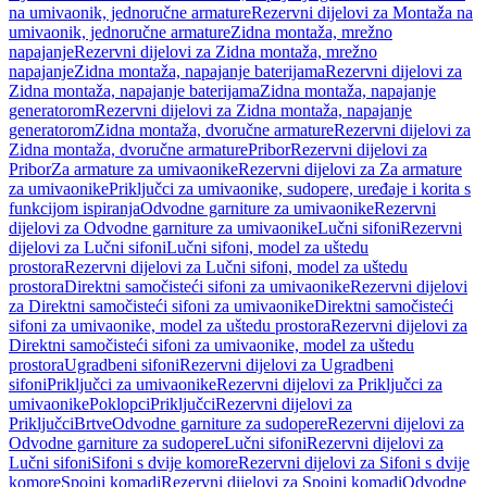
na umivaonik, jednoručne armature
Rezervni dijelovi za Montaža na
umivaonik, jednoručne armature
Zidna montaža, mrežno
napajanje
Rezervni dijelovi za Zidna montaža, mrežno
napajanje
Zidna montaža, napajanje baterijama
Rezervni dijelovi za
Zidna montaža, napajanje baterijama
Zidna montaža, napajanje
generatorom
Rezervni dijelovi za Zidna montaža, napajanje
generatorom
Zidna montaža, dvoručne armature
Rezervni dijelovi za
Zidna montaža, dvoručne armature
Pribor
Rezervni dijelovi za
Pribor
Za armature za umivaonike
Rezervni dijelovi za Za armature
za umivaonike
Priključci za umivaonike, sudopere, uređaje i korita s
funkcijom ispiranja
Odvodne garniture za umivaonike
Rezervni
dijelovi za Odvodne garniture za umivaonike
Lučni sifoni
Rezervni
dijelovi za Lučni sifoni
Lučni sifoni, model za uštedu
prostora
Rezervni dijelovi za Lučni sifoni, model za uštedu
prostora
Direktni samočisteći sifoni za umivaonike
Rezervni dijelovi
za Direktni samočisteći sifoni za umivaonike
Direktni samočisteći
sifoni za umivaonike, model za uštedu prostora
Rezervni dijelovi za
Direktni samočisteći sifoni za umivaonike, model za uštedu
prostora
Ugradbeni sifoni
Rezervni dijelovi za Ugradbeni
sifoni
Priključci za umivaonike
Rezervni dijelovi za Priključci za
umivaonike
Poklopci
Priključci
Rezervni dijelovi za
Priključci
Brtve
Odvodne garniture za sudopere
Rezervni dijelovi za
Odvodne garniture za sudopere
Lučni sifoni
Rezervni dijelovi za
Lučni sifoni
Sifoni s dvije komore
Rezervni dijelovi za Sifoni s dvije
komore
Spojni komadi
Rezervni dijelovi za Spojni komadi
Odvodne