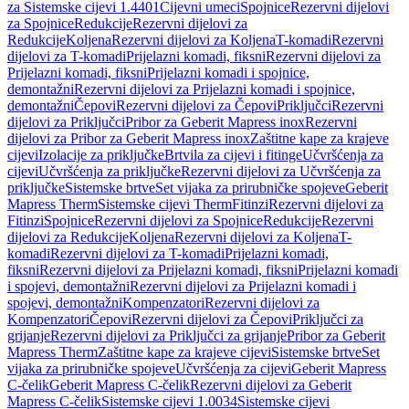
za Sistemske cijevi 1.4401
Cijevni umeci
Spojnice
Rezervni dijelovi
za Spojnice
Redukcije
Rezervni dijelovi za
Redukcije
Koljena
Rezervni dijelovi za Koljena
T-komadi
Rezervni
dijelovi za T-komadi
Prijelazni komadi, fiksni
Rezervni dijelovi za
Prijelazni komadi, fiksni
Prijelazni komadi i spojnice,
demontažni
Rezervni dijelovi za Prijelazni komadi i spojnice,
demontažni
Čepovi
Rezervni dijelovi za Čepovi
Priključci
Rezervni
dijelovi za Priključci
Pribor za Geberit Mapress inox
Rezervni
dijelovi za Pribor za Geberit Mapress inox
Zaštitne kape za krajeve
cijevi
Izolacije za priključke
Brtvila za cijevi i fitinge
Učvršćenja za
cijevi
Učvršćenja za priključke
Rezervni dijelovi za Učvršćenja za
priključke
Sistemske brtve
Set vijaka za prirubničke spojeve
Geberit
Mapress Therm
Sistemske cijevi Therm
Fitinzi
Rezervni dijelovi za
Fitinzi
Spojnice
Rezervni dijelovi za Spojnice
Redukcije
Rezervni
dijelovi za Redukcije
Koljena
Rezervni dijelovi za Koljena
T-
komadi
Rezervni dijelovi za T-komadi
Prijelazni komadi,
fiksni
Rezervni dijelovi za Prijelazni komadi, fiksni
Prijelazni komadi
i spojevi, demontažni
Rezervni dijelovi za Prijelazni komadi i
spojevi, demontažni
Kompenzatori
Rezervni dijelovi za
Kompenzatori
Čepovi
Rezervni dijelovi za Čepovi
Priključci za
grijanje
Rezervni dijelovi za Priključci za grijanje
Pribor za Geberit
Mapress Therm
Zaštitne kape za krajeve cijevi
Sistemske brtve
Set
vijaka za prirubničke spojeve
Učvršćenja za cijevi
Geberit Mapress
C-čelik
Geberit Mapress C-čelik
Rezervni dijelovi za Geberit
Mapress C-čelik
Sistemske cijevi 1.0034
Sistemske cijevi