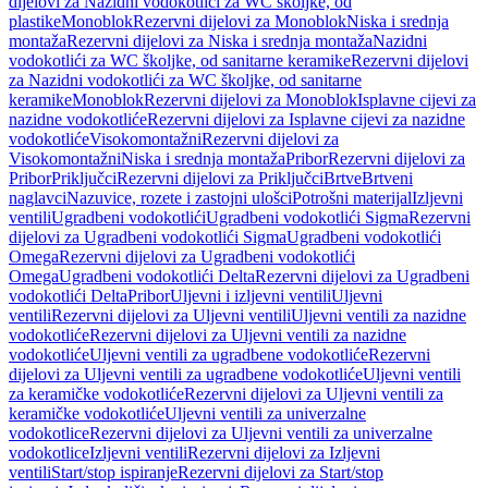
dijelovi za Nazidni vodokotlići za WC školjke, od
plastike
Monoblok
Rezervni dijelovi za Monoblok
Niska i srednja
montaža
Rezervni dijelovi za Niska i srednja montaža
Nazidni
vodokotlići za WC školjke, od sanitarne keramike
Rezervni dijelovi
za Nazidni vodokotlići za WC školjke, od sanitarne
keramike
Monoblok
Rezervni dijelovi za Monoblok
Isplavne cijevi za
nazidne vodokotliće
Rezervni dijelovi za Isplavne cijevi za nazidne
vodokotliće
Visokomontažni
Rezervni dijelovi za
Visokomontažni
Niska i srednja montaža
Pribor
Rezervni dijelovi za
Pribor
Priključci
Rezervni dijelovi za Priključci
Brtve
Brtveni
naglavci
Nazuvice, rozete i zastojni ulošci
Potrošni materijal
Izljevni
ventili
Ugradbeni vodokotlići
Ugradbeni vodokotlići Sigma
Rezervni
dijelovi za Ugradbeni vodokotlići Sigma
Ugradbeni vodokotlići
Omega
Rezervni dijelovi za Ugradbeni vodokotlići
Omega
Ugradbeni vodokotlići Delta
Rezervni dijelovi za Ugradbeni
vodokotlići Delta
Pribor
Uljevni i izljevni ventili
Uljevni
ventili
Rezervni dijelovi za Uljevni ventili
Uljevni ventili za nazidne
vodokotliće
Rezervni dijelovi za Uljevni ventili za nazidne
vodokotliće
Uljevni ventili za ugradbene vodokotliće
Rezervni
dijelovi za Uljevni ventili za ugradbene vodokotliće
Uljevni ventili
za keramičke vodokotliće
Rezervni dijelovi za Uljevni ventili za
keramičke vodokotliće
Uljevni ventili za univerzalne
vodokotlice
Rezervni dijelovi za Uljevni ventili za univerzalne
vodokotlice
Izljevni ventili
Rezervni dijelovi za Izljevni
ventili
Start/stop ispiranje
Rezervni dijelovi za Start/stop