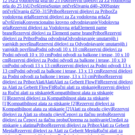
12 l/s
Za vodolovna grla do 25 l/s
Rezervni dijelovi za Za vodolovna
grla do 25 l/s
Učvršćenja
Sustav pričvršćivanja d40–200
Sustav
pričvršćivanja d250–315
Pribor
Rezervni dijelovi za Pribor
Za
vodolovna grla
Rezervni dijelovi za Za vodolovna grla
Za
učvršćenja
Konvencionalno krovno odvodnjavanje
Vodolovna
grla
Rezervni dijelovi za Vodolovna grla
Elementi parne
brane
Rezervni dijelovi za Elementi parne brane
Pribor
Rezervni
dijelovi za Pribor
Podna odvodnja
Odvodnjavanje unutarnjih i
vanjskih površina
Rezervni dijelovi za Odvodnjavanje unutarnjih i
vanjskih površina
Podni odvodi 10 x 10 cm
Rezervni dijelovi za
Podni odvodi 10 x 10 cm
Podni odvodi za balkone i terase, 10 x 10
cm
Rezervni dijelovi za Podni odvodi za balkone i terase, 10 x 10
cm
Podni odvodi 13 x 13 cm
Rezervni dijelovi za Podni odvodi 13 x
13 cm
Podni odvodi za balkone i terase, 13 x 13 cm
Rezervni dijelovi
za Podni odvodi za balkone i terase, 13 x 13 cm
Pribor
Rezervni
dijelovi za Pribor
Alati
Alati
Alati za Geberit FlowFit
Rezervni dijelovi
za Alati za Geberit FlowFit
Ručni alati za stiskanje
Rezervni dijelovi
za Ručni alati za stiskanje
Kompatibilnost alata za stiskanje
[1]
Rezervni dijelovi za Kompatibilnost alata za stiskanje
[1]
Kompatibilnost alata za stiskanje [2]
Rezervni dijelovi za
Kompatibilnost alata za stiskanje [2]
Alati za obradu cijevi
Rezervni
dijelovi za Alati za obradu cijevi
Čepovi za tlačnu probu
Rezervni
dijelovi za Čepovi za tlačnu probu
Oprema za ispitivanje
Uređaji za
stiskanje s alatima
Pribor
Rezervni dijelovi za Pribor
Alati za Geberit
Mepla
Rezervni dijelovi za Alati za Geberit Mepla
Ručni alati za