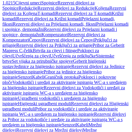
1.0215
Cijevni umeci
Spojnice
Rezervni dijelovi za
Spojnice
Redukcije
Rezervni dijelovi za Redukcije
Koljena
Rezervni
dijelovi za Koljena
T-komadi
Rezervni dijelovi za T-komadi
Križni
komadi
Rezervni dijelovi za Križni komadi
Prijelazni komadi,
fiksni
Rezervni dijelovi za Prijelazni komadi, fiksni
Prijelazni komadi
i spojnice, demontažni
Rezervni dijelovi za Prijelazni komadi i
spojnice, demontažni
Kompenzatori
Rezervni dijelovi za
Kompenzatori
Čepovi
Rezervni dijelovi za Čepovi
Priključci za
grijanje
Rezervni dijelovi za Priključci za grijanje
Pribor za Geberit
Mapress C-čelik
Brtvila za cijevi i fitinge
Poklopci za
cijevi
Učvršćenja za cijevi
Učvršćenja za priključke
Sistemske
brtve
Set vijaka za prirubničke spojeve
Geberit higijenski
sustav
Jedinice za higijensko ispiranje
Rezervni dijelovi za Jedinice
za higijensko ispiranje
Pribor za jedinice za higijensko
ispiranje
Senzori
Kabeli
Graničnik protoka
Poklopci i pokrovne
ploče
Vodokotlići i uređaji za aktiviranje ispiranja WC-a s uređajem
za higijensko ispiranje
Rezervni dijelovi za Vodokotlići i uređaji za
aktiviranje ispiranja WC-a s uređajem za higijensko
ispiranje
Ugradbeni vodokotlići s uređajem za higijensko
ispiranje
Higijenski ugradbeni moduli
Rezervni dijelovi za Higijenski
ugradbeni moduli
Pribor za vodokotliće i uređaje za aktiviranje
ispiranja WC-a s uređajem za higijensko ispiranje
Rezervni dijelovi
za Pribor za vodokotliće i uređaje za aktiviranje ispiranja WC-a s
uređajem za higijensko ispiranje
Senzori
Kabeli
Mrežni
dijelovi
Rezervni dijelovi za Mrežni dijelovi
Mrežne