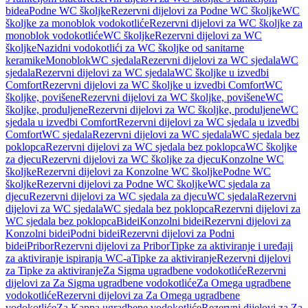
bidea
Podne WC školjke
Rezervni dijelovi za Podne WC školjke
WC
školjke za monoblok vodokotliće
Rezervni dijelovi za WC školjke za
monoblok vodokotliće
WC školjke
Rezervni dijelovi za WC
školjke
Nazidni vodokotlići za WC školjke od sanitarne
keramike
Monoblok
WC sjedala
Rezervni dijelovi za WC sjedala
WC
sjedala
Rezervni dijelovi za WC sjedala
WC školjke u izvedbi
Comfort
Rezervni dijelovi za WC školjke u izvedbi Comfort
WC
školjke, povišene
Rezervni dijelovi za WC školjke, povišene
WC
školjke, produljene
Rezervni dijelovi za WC školjke, produljene
WC
sjedala u izvedbi Comfort
Rezervni dijelovi za WC sjedala u izvedbi
Comfort
WC sjedala
Rezervni dijelovi za WC sjedala
WC sjedala bez
poklopca
Rezervni dijelovi za WC sjedala bez poklopca
WC školjke
za djecu
Rezervni dijelovi za WC školjke za djecu
Konzolne WC
školjke
Rezervni dijelovi za Konzolne WC školjke
Podne WC
školjke
Rezervni dijelovi za Podne WC školjke
WC sjedala za
djecu
Rezervni dijelovi za WC sjedala za djecu
WC sjedala
Rezervni
dijelovi za WC sjedala
WC sjedala bez poklopca
Rezervni dijelovi za
WC sjedala bez poklopca
Bidei
Konzolni bidei
Rezervni dijelovi za
Konzolni bidei
Podni bidei
Rezervni dijelovi za Podni
bidei
Pribor
Rezervni dijelovi za Pribor
Tipke za aktiviranje i uređaji
za aktiviranje ispiranja WC-a
Tipke za aktiviranje
Rezervni dijelovi
za Tipke za aktiviranje
Za Sigma ugradbene vodokotliće
Rezervni
dijelovi za Za Sigma ugradbene vodokotliće
Za Omega ugradbene
vodokotliće
Rezervni dijelovi za Za Omega ugradbene
vodokotliće
Za Kappa ugradbene vodokotliće
Rezervni dijelovi za Za