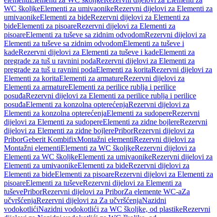
WC školjke
Elementi za umivaonike
Rezervni dijelovi za Elementi za
umivaonike
Elementi za bide
Rezervni dijelovi za Elementi za
bide
Elementi za pisoare
Rezervni dijelovi za Elementi za
pisoare
Elementi za tuševe sa zidnim odvodom
Rezervni dijelovi za
Elementi za tuševe sa zidnim odvodom
Elementi za tuševe i
kade
Rezervni dijelovi za Elementi za tuševe i kade
Elementi za
pregrade za tuš u ravnini poda
Rezervni dijelovi za Elementi za
pregrade za tuš u ravnini poda
Elementi za korita
Rezervni dijelovi za
Elementi za korita
Elementi za armature
Rezervni dijelovi za
Elementi za armature
Elementi za perilice rublja i perilice
posuđa
Rezervni dijelovi za Elementi za perilice rublja i perilice
posuđa
Elementi za konzolna opterećenja
Rezervni dijelovi za
Elementi za konzolna opterećenja
Elementi za sudopere
Rezervni
dijelovi za Elementi za sudopere
Elementi za zidne bojlere
Rezervni
dijelovi za Elementi za zidne bojlere
Pribor
Rezervni dijelovi za
Pribor
Geberit Kombifix
Montažni elementi
Rezervni dijelovi za
Montažni elementi
Elementi za WC školjke
Rezervni dijelovi za
Elementi za WC školjke
Elementi za umivaonike
Rezervni dijelovi za
Elementi za umivaonike
Elementi za bide
Rezervni dijelovi za
Elementi za bide
Elementi za pisoare
Rezervni dijelovi za Elementi za
pisoare
Elementi za tuševe
Rezervni dijelovi za Elementi za
tuševe
Pribor
Rezervni dijelovi za Pribor
Za elemente WC-a
Za
učvršćenja
Rezervni dijelovi za Za učvršćenja
Nazidni
vodokotlići
Nazidni vodokotlići za WC školjke, od plastike
Rezervni