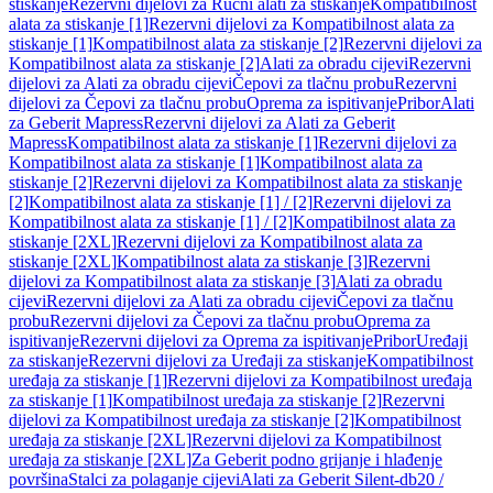
stiskanje
Rezervni dijelovi za Ručni alati za stiskanje
Kompatibilnost
alata za stiskanje [1]
Rezervni dijelovi za Kompatibilnost alata za
stiskanje [1]
Kompatibilnost alata za stiskanje [2]
Rezervni dijelovi za
Kompatibilnost alata za stiskanje [2]
Alati za obradu cijevi
Rezervni
dijelovi za Alati za obradu cijevi
Čepovi za tlačnu probu
Rezervni
dijelovi za Čepovi za tlačnu probu
Oprema za ispitivanje
Pribor
Alati
za Geberit Mapress
Rezervni dijelovi za Alati za Geberit
Mapress
Kompatibilnost alata za stiskanje [1]
Rezervni dijelovi za
Kompatibilnost alata za stiskanje [1]
Kompatibilnost alata za
stiskanje [2]
Rezervni dijelovi za Kompatibilnost alata za stiskanje
[2]
Kompatibilnost alata za stiskanje [1] / [2]
Rezervni dijelovi za
Kompatibilnost alata za stiskanje [1] / [2]
Kompatibilnost alata za
stiskanje [2XL]
Rezervni dijelovi za Kompatibilnost alata za
stiskanje [2XL]
Kompatibilnost alata za stiskanje [3]
Rezervni
dijelovi za Kompatibilnost alata za stiskanje [3]
Alati za obradu
cijevi
Rezervni dijelovi za Alati za obradu cijevi
Čepovi za tlačnu
probu
Rezervni dijelovi za Čepovi za tlačnu probu
Oprema za
ispitivanje
Rezervni dijelovi za Oprema za ispitivanje
Pribor
Uređaji
za stiskanje
Rezervni dijelovi za Uređaji za stiskanje
Kompatibilnost
uređaja za stiskanje [1]
Rezervni dijelovi za Kompatibilnost uređaja
za stiskanje [1]
Kompatibilnost uređaja za stiskanje [2]
Rezervni
dijelovi za Kompatibilnost uređaja za stiskanje [2]
Kompatibilnost
uređaja za stiskanje [2XL]
Rezervni dijelovi za Kompatibilnost
uređaja za stiskanje [2XL]
Za Geberit podno grijanje i hlađenje
površina
Stalci za polaganje cijevi
Alati za Geberit Silent-db20 /