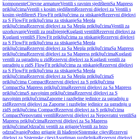
komponente
Cijevne armature
Ventili s ravnim sjedištem
Sa Mapress
priključcima
Ventili s kosim sjedištem
Rezervni dijelovi za Ventili s
kosim sjedištem
S FlowFit priključcima za stiskanje
Rezervni dijelovi
za S FlowFit priključcima za stiskanje
Sa Mepla
priključcima
Rezervni dijelovi za Sa Mepla priključcima
Ventili za
uzorkovanje
Ventili za pražnjenje
Kuglasti ventili
Rezervni dijelovi za
Kuglasti ventili
S FlowFit priključcima za stiskanje
Rezervni dijelovi
za S FlowFit priključcima za stiskanje
Sa Mepla
priključcima
Rezervni dijelovi za Sa Mepla priključcima
Sa Mapress
priključcima
Rezervni dijelovi za Sa Mapress priključcima
Kuglasti
ventili za ugradnju u zid
Rezervni dijelovi za Kuglasti ventili za
ugradnju u zid
S FlowFit priključcima za stiskanje
Rezervni dijelovi
za S FlowFit priključcima za stiskanje
Sa Mepla
priključcima
Rezervni dijelovi za Sa Mepla priključcima
S
priključcima Compact
Rezervni dijelovi za S priključcima
Compact
Sa Mapress priključcima
Rezervni dijelovi za Sa Mapress
priključcima
S navojnim priključcima
Rezervni dijelovi za S
navojnim priključcima
Zaporne i razdjelne jedinice za ugradnju u
zid
Rezervni dijelovi za Zaporne i razdjelne jedinice za ugradnju u
zid
S priključcima Compact
Rezervni dijelovi za S priključcima
Compact
Nepovratni ventili
Rezervni dijelovi za Nepovratni ventili
Sa
Mapress priključcima
Rezervni dijelovi za Sa Mapress
priključcima
Odzračni ventili za grijanje
Ventili za brzo
odzračivanje
Podno grijanje ili hlađenje
Sistemske cijevi
Rezervni
dijelovi za Sistemske cijevi
Asortiman razdjelnika
Rezervni dijelovi