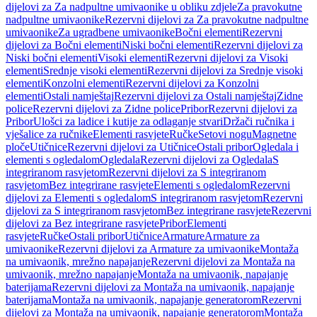
dijelovi za Za nadpultne umivaonike u obliku zdjele
Za pravokutne
nadpultne umivaonike
Rezervni dijelovi za Za pravokutne nadpultne
umivaonike
Za ugradbene umivaonike
Bočni elementi
Rezervni
dijelovi za Bočni elementi
Niski bočni elementi
Rezervni dijelovi za
Niski bočni elementi
Visoki elementi
Rezervni dijelovi za Visoki
elementi
Srednje visoki elementi
Rezervni dijelovi za Srednje visoki
elementi
Konzolni elementi
Rezervni dijelovi za Konzolni
elementi
Ostali namještaj
Rezervni dijelovi za Ostali namještaj
Zidne
police
Rezervni dijelovi za Zidne police
Pribor
Rezervni dijelovi za
Pribor
Ulošci za ladice i kutije za odlaganje stvari
Držači ručnika i
vješalice za ručnike
Elementi rasvjete
Ručke
Setovi nogu
Magnetne
ploče
Utičnice
Rezervni dijelovi za Utičnice
Ostali pribor
Ogledala i
elementi s ogledalom
Ogledala
Rezervni dijelovi za Ogledala
S
integriranom rasvjetom
Rezervni dijelovi za S integriranom
rasvjetom
Bez integrirane rasvjete
Elementi s ogledalom
Rezervni
dijelovi za Elementi s ogledalom
S integriranom rasvjetom
Rezervni
dijelovi za S integriranom rasvjetom
Bez integrirane rasvjete
Rezervni
dijelovi za Bez integrirane rasvjete
Pribor
Elementi
rasvjete
Ručke
Ostali pribor
Utičnice
Armature
Armature za
umivaonike
Rezervni dijelovi za Armature za umivaonike
Montaža
na umivaonik, mrežno napajanje
Rezervni dijelovi za Montaža na
umivaonik, mrežno napajanje
Montaža na umivaonik, napajanje
baterijama
Rezervni dijelovi za Montaža na umivaonik, napajanje
baterijama
Montaža na umivaonik, napajanje generatorom
Rezervni
dijelovi za Montaža na umivaonik, napajanje generatorom
Montaža