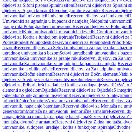
dijelovi za Sifoni pisoara
Spiralni sifoni
Rezervni dijelovi za Spiralni si
dijelovi za Spojni komadi
Odvodne garniture za bidee
Rezervni dijelov
umivaonika
Umivaonici
Umivaonici
Rezervni dijelovi za Umivaonici
Dv
Umivaonici za ugradnju u kupaonski namještaj
Nadpultni umivaonici
R
pranje ruku
Poluugradbeni umivaonici
Rezervni dijelovi za Poluugrad
umivaonici
Kutni umivaonici
Umivaonici u izvedbi Comfort
Umivaonic
dijelovi za Korita s funkcijom ispiranja
Trokaderi
Rezervni dijelovi za 
Podesti
Podesti
Polupodesti
Rezervni dijelovi za Polupodesti
Pribor
Pokl
bazom
Rezervni dijelovi za Setovi umivaonika za pranje ruku s bazom
ugradnog umivaonika s bazom
Setovi ugradbenih umivaonika s bazo
umivaonike
Za umivaonike za pranje ruku
Rezervni dijelovi za Za umi
umivaonike
Za umivaonike za ugradnju u kupaonski namještaj
Rezervn
umivaonike u obliku zdjele
Rezervni dijelovi za Za nadpultne umivaon
umivaonike
Bočni elementi
Rezervni dijelovi za Bočni elementi
Niski b
dijelovi za Srednje visoki elementi
Konzolni elementi
Rezervni dijelov
dijelovi za Pribor
Ulošci za ladice i kutije za odlaganje stvari
Držači ruč
elementi s ogledalom
Ogledala
Rezervni dijelovi za Ogledala
S integri
ogledalom
S integriranom rasvjetom
Rezervni dijelovi za S integriran
pribor
Utičnice
Armature
Armature za umivaonike
Rezervni dijelovi za
umivaonik, napajanje baterijama
Rezervni dijelovi za Montaža na umiv
generatorom
Montaža na umivaonik, jednoručne armature
Rezervni di
napajanje
Zidna montaža, napajanje baterijama
Rezervni dijelovi za Zi
montaža, dvoručne armature
Rezervni dijelovi za Zidna montaža, dvo
umivaonike, sudopere, uređaje i korita s funkcijom ispiranja
Odvodne g