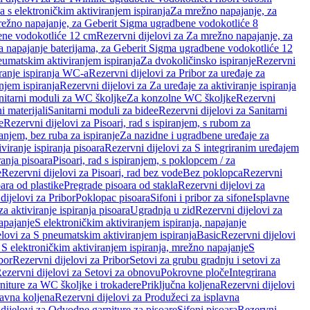
a s elektroničkim aktiviranjem ispiranja
Za mrežno napajanje, za
ežno napajanje, za Geberit Sigma ugradbene vodokotliće 8
ene vodokotliće 12 cm
Rezervni dijelovi za Za mrežno napajanje, za
Za napajanje baterijama, za Geberit Sigma ugradbene vodokotliće 12
neumatskim aktiviranjem ispiranja
Za dvokoličinsko ispiranje
Rezervni
iranje ispiranja WC-a
Rezervni dijelovi za Pribor za uređaje za
njem ispiranja
Rezervni dijelovi za Za uređaje za aktiviranje ispiranja
anitarni moduli za WC školjke
Za konzolne WC školjke
Rezervni
i materijali
Sanitarni moduli za bidee
Rezervni dijelovi za Sanitarni
e
Rezervni dijelovi za Pisoari, rad s ispiranjem, s rubom za
ranjem, bez ruba za ispiranje
Za nazidne i ugradbene uređaje za
viranje ispiranja pisoara
Rezervni dijelovi za S integriranim uređajem
ranja pisoara
Pisoari, rad s ispiranjem, s poklopcem / za
e
Rezervni dijelovi za Pisoari, rad bez vode
Bez poklopca
Rezervni
ara od plastike
Pregrade pisoara od stakla
Rezervni dijelovi za
dijelovi za Pribor
Poklopac pisoara
Sifoni i pribor za sifone
Isplavne
za aktiviranje ispiranja pisoara
Ugradnja u zid
Rezervni dijelovi za
apajanje
S elektroničkim aktiviranjem ispiranja, napajanje
elovi za S pneumatskim aktiviranjem ispiranja
Basic
Rezervni dijelovi
 S elektroničkim aktiviranjem ispiranja, mrežno napajanje
S
bor
Rezervni dijelovi za Pribor
Setovi za grubu gradnju i setovi za
ezervni dijelovi za Setovi za obnovu
Pokrovne ploče
Integrirana
niture za WC školjke i trokadere
Priključna koljena
Rezervni dijelovi
lavna koljena
Rezervni dijelovi za Produžeci za isplavna
dijelovi za Odvodne garniture za pisoare
Sifoni pisoara
Rezervni