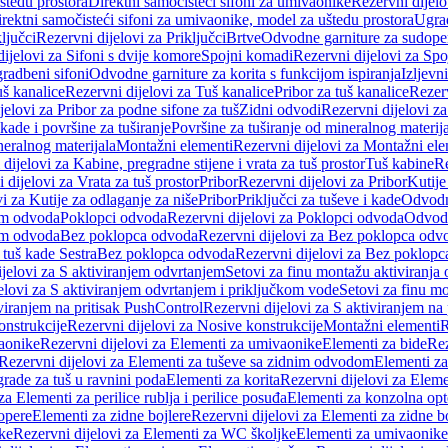
štedu prostora
Direktni samočisteći sifoni za umivaonike
Rezervni dijelo
irektni samočisteći sifoni za umivaonike, model za uštedu prostora
Ugrad
ljučci
Rezervni dijelovi za Priključci
Brtve
Odvodne garniture za sudope
ijelovi za Sifoni s dvije komore
Spojni komadi
Rezervni dijelovi za Sp
radbeni sifoni
Odvodne garniture za korita s funkcijom ispiranja
Izljevni
š kanalice
Rezervni dijelovi za Tuš kanalice
Pribor za tuš kanalice
Rezerv
jelovi za Pribor za podne sifone za tuš
Zidni odvodi
Rezervni dijelovi z
kade i površine za tuširanje
Površine za tuširanje od mineralnog materij
neralnog materijala
Montažni elementi
Rezervni dijelovi za Montažni ele
dijelovi za Kabine, pregradne stijene i vrata za tuš prostor
Tuš kabine
Re
 dijelovi za Vrata za tuš prostor
Pribor
Rezervni dijelovi za Pribor
Kutije
i za Kutije za odlaganje za niše
Pribor
Priključci za tuševe i kade
Odvodne
em odvoda
Poklopci odvoda
Rezervni dijelovi za Poklopci odvoda
Odvodn
em odvoda
Bez poklopca odvoda
Rezervni dijelovi za Bez poklopca odv
 tuš kade Sestra
Bez poklopca odvoda
Rezervni dijelovi za Bez poklop
jelovi za S aktiviranjem odvrtanjem
Setovi za finu montažu aktiviranja
elovi za S aktiviranjem odvrtanjem i priključkom vode
Setovi za finu mo
viranjem na pritisak PushControl
Rezervni dijelovi za S aktiviranjem na
onstrukcije
Rezervni dijelovi za Nosive konstrukcije
Montažni elementi
R
aonike
Rezervni dijelovi za Elementi za umivaonike
Elementi za bide
Rez
Rezervni dijelovi za Elementi za tuševe sa zidnim odvodom
Elementi za
grade za tuš u ravnini poda
Elementi za korita
Rezervni dijelovi za Eleme
za Elementi za perilice rublja i perilice posuđa
Elementi za konzolna opt
opere
Elementi za zidne bojlere
Rezervni dijelovi za Elementi za zidne b
ke
Rezervni dijelovi za Elementi za WC školjke
Elementi za umivaonike