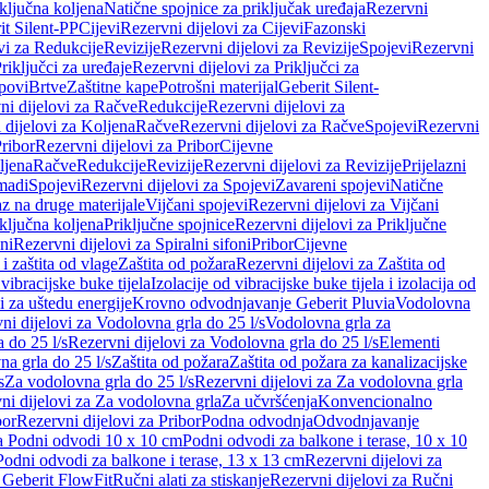
iključna koljena
Natične spojnice za priključak uređaja
Rezervni
it Silent-PP
Cijevi
Rezervni dijelovi za Cijevi
Fazonski
vi za Redukcije
Revizije
Rezervni dijelovi za Revizije
Spojevi
Rezervni
riključci za uređaje
Rezervni dijelovi za Priključci za
povi
Brtve
Zaštitne kape
Potrošni materijal
Geberit Silent-
ni dijelovi za Račve
Redukcije
Rezervni dijelovi za
 dijelovi za Koljena
Račve
Rezervni dijelovi za Račve
Spojevi
Rezervni
ribor
Rezervni dijelovi za Pribor
Cijevne
ljena
Račve
Redukcije
Revizije
Rezervni dijelovi za Revizije
Prijelazni
madi
Spojevi
Rezervni dijelovi za Spojevi
Zavareni spojevi
Natične
az na druge materijale
Vijčani spojevi
Rezervni dijelovi za Vijčani
iključna koljena
Priključne spojnice
Rezervni dijelovi za Priključne
oni
Rezervni dijelovi za Spiralni sifoni
Pribor
Cijevne
i zaštita od vlage
Zaštita od požara
Rezervni dijelovi za Zaštita od
 vibracijske buke tijela
Izolacije od vibracijske buke tijela i izolacija od
i za uštedu energije
Krovno odvodnjavanje Geberit Pluvia
Vodolovna
ni dijelovi za Vodolovna grla do 25 l/s
Vodolovna grla za
 do 25 l/s
Rezervni dijelovi za Vodolovna grla do 25 l/s
Elementi
a grla do 25 l/s
Zaštita od požara
Zaštita od požara za kanalizacijske
s
Za vodolovna grla do 25 l/s
Rezervni dijelovi za Za vodolovna grla
ni dijelovi za Za vodolovna grla
Za učvršćenja
Konvencionalno
bor
Rezervni dijelovi za Pribor
Podna odvodnja
Odvodnjavanje
za Podni odvodi 10 x 10 cm
Podni odvodi za balkone i terase, 10 x 10
Podni odvodi za balkone i terase, 13 x 13 cm
Rezervni dijelovi za
a Geberit FlowFit
Ručni alati za stiskanje
Rezervni dijelovi za Ručni