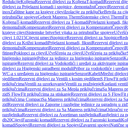
Redukcije
Koljena
Rezervni dijelovi za Koljena
T-komadi
Rezervni dij
dijelovi za Prijelazni komadi i spojnice, demontažni
Čepovi
Rezervni d
inox
Zaštitne kape za krajeve cijevi
Izolacije za priključke
Brtvila za cije
prirubničke spojeve
Geberit Mapress Therm
Sistemske cijevi Therm
Fit
Koljena
T-komadi
Rezervni dijelovi za T-komadi
Prijelazni komadi, fik
demontažni
Kompenzatori
Rezervni dijelovi za Kompenzatori
Čepovi
R
krajeve cijevi
Sistemske brtve
Set vijaka za prirubničke spojeve
Učvršće
cijevi 1.0215
Cijevni umeci
Spojnice
Rezervni dijelovi za Spojnice
Redu
dijelovi za Križni komadi
Prijelazni komadi, fiksni
Rezervni dijelovi za
demontažni
Kompenzatori
Rezervni dijelovi za Kompenzatori
Čepovi
R
fitinge
Poklopci za cijevi
Učvršćenja za cijevi
Učvršćenja za priključke
higijensko ispiranje
Pribor za jedinice za higijensko ispiranje
Senzori
Ka
ispiranje
Rezervni dijelovi za Vodokotlići i uređaji za aktiviranje ispi
dijelovi za Higijenski ugradbeni moduli
Pribor za vodokotliće i uređaj
WC-a s uređajem za higijensko ispiranje
Senzori
Kabeli
Mrežni dijelovi
sjedištem
Rezervni dijelovi za Ventili s kosim sjedištem
S FlowFit prikl
priključcima
Ventili za uzorkovanje
Ventili za pražnjenje
Kuglasti ventil
priključcima
Rezervni dijelovi za Sa Mepla priključcima
Sa Mapress pr
zid
S FlowFit priključcima za stiskanje
Rezervni dijelovi za S FlowFit 
priključcima Compact
Sa Mapress priključcima
Rezervni dijelovi za S
zid
Rezervni dijelovi za Zaporne i razdjelne jedinice za ugradnju u zid
priključcima
Rezervni dijelovi za Sa Mapress priključcima
Odzračni ven
razdjelnika
Rezervni dijelovi za Asortiman razdjelnika
Razdjelnici za p
db20
Cijevi
Fazonski komadi
Rezervni dijelovi za Fazonski komadi
Kol
komadi
Spojevi
Rezervni dijelovi za Spojevi
Zavareni spojevi
Natične s