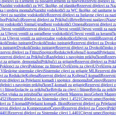
 dijelovi za Elementi za pisoare
Elementi za tuševe
Rezervni dijelovi za
Nazidni vodokotlići za WC školjke, od plastike
Rezervni dijelovi za Na
ka i srednja montaža
Nazidni vodokotlići za WC školjke, od sanitarne 
cijevi za nazidne vodokotliće
Rezervni dijelovi za Isplavne cijevi za na
ibor
Priključci
Rezervni dijelovi za Priključci
Brtve
Brtveni naglavci
Nazuvi
eni vodokotlići Sigma
Ugradbeni vodokotlići Omega
Rezervni dijelovi 
Uljevni ventili
Rezervni dijelovi za Uljevni ventili
Uljevni ventili za naz
 za Uljevni ventili za ugradbene vodokotliće
Uljevni ventili za keramič
i za Uljevni ventili za univerzalne vodokotlice
Izljevni ventili
Rezervni di
količinsko ispiranje
Dvokoličinsko ispiranje
Rezervni dijelovi za Dvokol
o ispiranje
Dvokoličinsko ispiranje
Rezervni dijelovi za Dvokoličinsko i
zervni dijelovi za Fitinzi
Spojnice
Redukcije
Koljena
T-komadi
Prijelazni
ezervni dijelovi za Priključci
Razdjelnici s navojnim priključkom
Rezerv
vi za grijanje, demontažni
Priključci za grijanje
Rezervni dijelovi za Prikl
Poklopci za cijevi
Poklopac za fitinge
Učvršćenja za cijevi
Učvršćenja za
 Višeslojne sistemske cijevi
Sistemske cijevi za grijanje ML
Rezervni dij
ovi za Redukcije
Koljena
Rezervni dijelovi za Koljena
T-komadi
Rezervni
vni dijelovi za Prijelazni komadi i spojnice, demontažni
Čepovi
Rezervn
djelnici s navojnim priključkom
T-komadi za grijanje
Rezervni dijelovi 
i i fitinge
Izolacije za priključke
Brtvila za cijevi i fitinge
Brtvila za prikl
ve
Set vijaka za prirubničke spojeve
Geberit Mapress inox
Geberit Mapres
.4521
Rezervni dijelovi za Sistemske cijevi 1.4521
Cijevni umeci
Spojnic
elovi za T-komadi
Prijelazni komadi, fiksni
Rezervni dijelovi za Prijelazn
ervni dijelovi za Kompenzatori
Čepovi
Rezervni dijelovi za Čepovi
Prikl
.4401
Rezervni dijelovi za Sistemske cijevi 1.4401
Cijevni umeci
Spojnic