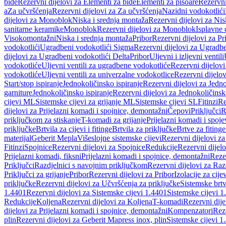
bide
Rezervni dijelovi za Elementi za bide
Elementi za pisoare
Rezervni
a
Za učvršćenja
Rezervni dijelovi za Za učvršćenja
Nazidni vodokotlići
dijelovi za Monoblok
Niska i srednja montaža
Rezervni dijelovi za Nis
sanitarne keramike
Monoblok
Rezervni dijelovi za Monoblok
Isplavne 
Visokomontažni
Niska i srednja montaža
Pribor
Rezervni dijelovi za Pr
vodokotlići
Ugradbeni vodokotlići Sigma
Rezervni dijelovi za Ugradb
dijelovi za Ugradbeni vodokotlići Delta
Pribor
Uljevni i izljevni ventili
vodokotliće
Uljevni ventili za ugradbene vodokotliće
Rezervni dijelovi
vodokotliće
Uljevni ventili za univerzalne vodokotlice
Rezervni dijelov
Start/stop ispiranje
Jednokoličinsko ispiranje
Rezervni dijelovi za Jedno
garniture
Jednokoličinsko ispiranje
Rezervni dijelovi za Jednokoličinsk
cijevi ML
Sistemske cijevi za grijanje ML
Sistemske cijevi SL
Fitinzi
Re
dijelovi za Prijelazni komadi i spojnice, demontažni
Čepovi
Priključci
R
priključkom za stiskanje
T-komadi za grijanje
Prijelazni komadi i spoje
priključke
Brtvila za cijevi i fitinge
Brtvila za priključke
Brtve za fitinge
materijal
Geberit Mepla
Višeslojne sistemske cijevi
Rezervni dijelovi za
Fitinzi
Spojnice
Rezervni dijelovi za Spojnice
Redukcije
Rezervni dijel
Prijelazni komadi, fiksni
Prijelazni komadi i spojnice, demontažni
Rezer
Priključci
Razdjelnici s navojnim priključkom
Rezervni dijelovi za Raz
Priključci za grijanje
Pribor
Rezervni dijelovi za Pribor
Izolacije za cijev
priključke
Rezervni dijelovi za Učvršćenja za priključke
Sistemske brt
1.4401
Rezervni dijelovi za Sistemske cijevi 1.4401
Sistemske cijevi 1
Redukcije
Koljena
Rezervni dijelovi za Koljena
T-komadi
Rezervni dij
dijelovi za Prijelazni komadi i spojnice, demontažni
Kompenzatori
Rez
plin
Rezervni dijelovi za Geberit Mapress inox, plin
Sistemske cijevi 1