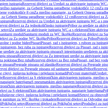
anjem ispiranja
Rezervni dijelovi za Uređaji za aktiviranje ispiranja WC-
 mrežno napajanje, za Geberit Sigma ugradbene vodokotliće 12 cm
Za mr
dbene vodokotliće 8 cm
Za mrežno napajanje, za Geberit Omega ugradb
a, za Geberit Sigma ugradbene vodokotliće 12 cm
Rezervni dijelovi za 
spiranja
Rezervni dijelovi za Uređaji za aktiviranje ispiranja WC-a s p
rvni dijelovi za Za jednokoličinsko ispiranje
Pribor za uređaje za aktiv
 setovi
Za uređaje za aktiviranje ispiranja WC-a s elektroničkim aktivira
sanitarni moduli
Sanitarni moduli za WC školjke
Rezervni dijelovi za S
jelovi za Za podne WC školjke
Pribor
Rezervni dijelovi za Pribor
Potrošn
nzolne i podne bidee
Pisoari
Pisoari, rad s ispiranjem, s rubom za ispiranj
s ispiranjem, bez ruba za ispiranje
Rezervni dijelovi za Pisoari, rad s ispi
 uređaje za aktiviranje ispiranja pisoara
S integriranim uređajem za akti
ranja pisoara
Rezervni dijelovi za Za integrirani uređaj za aktiviranje ispi
 za poklopac
Bez ruba
Rezervni dijelovi za Bez ruba
Pisoari, rad bez vod
e pisoara
Pregrade pisoara od plastike
Rezervni dijelovi za Pregrade piso
rvni dijelovi za Pregrade pisoara od sanitarne keramike
Pribor
Rezervni 
e cijevi, isplavna koljena i prijelazni komadi
Pričvrsni materijali
Uređaji 
je
Rezervni dijelovi za S elektroničkim aktiviranjem ispiranja, mrežno n
 napajanje baterijama
S pneumatskim aktiviranjem ispiranja
Rezervni dij
ktroničkim aktiviranjem ispiranja, mrežno napajanje
Rezervni dijelovi za
elovi za S elektroničkim aktiviranjem ispiranja, napajanje baterijama
Pri
du
Isplavne cijevi, isplavna koljena i prijelazni komadi
Setovi za obnovu
R
 garniture za WC školjke i trokadere
Rezervni dijelovi za Odvodne gar
i
Priključni setovi
Rezervni dijelovi za Priključni setovi
Produžeci za isp
rtveni naglavci i pokrovne kape
Odvodne garniture za pisoare
Rezervni 