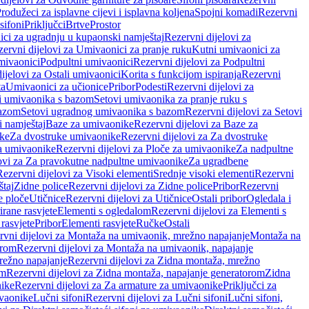
rodužeci za isplavne cijevi i isplavna koljena
Spojni komadi
Rezervni
sifoni
Priključci
Brtve
Prostor
ci za ugradnju u kupaonski namještaj
Rezervni dijelovi za
ervni dijelovi za Umivaonici za pranje ruku
Kutni umivaonici za
mivaonici
Podpultni umivaonici
Rezervni dijelovi za Podpultni
ijelovi za Ostali umivaonici
Korita s funkcijom ispiranja
Rezervni
ta
Umivaonici za učionice
Pribor
Podesti
Rezervni dijelovi za
i umivaonika s bazom
Setovi umivaonika za pranje ruku s
bazom
Setovi ugradnog umivaonika s bazom
Rezervni dijelovi za Setovi
 namještaj
Baze za umivaonike
Rezervni dijelovi za Baze za
ike
Za dvostruke umivaonike
Rezervni dijelovi za Za dvostruke
a umivaonike
Rezervni dijelovi za Ploče za umivaonike
Za nadpultne
lovi za Za pravokutne nadpultne umivaonike
Za ugradbene
Rezervni dijelovi za Visoki elementi
Srednje visoki elementi
Rezervni
štaj
Zidne police
Rezervni dijelovi za Zidne police
Pribor
Rezervni
 ploče
Utičnice
Rezervni dijelovi za Utičnice
Ostali pribor
Ogledala i
irane rasvjete
Elementi s ogledalom
Rezervni dijelovi za Elementi s
 rasvjete
Pribor
Elementi rasvjete
Ručke
Ostali
rvni dijelovi za Montaža na umivaonik, mrežno napajanje
Montaža na
orom
Rezervni dijelovi za Montaža na umivaonik, napajanje
režno napajanje
Rezervni dijelovi za Zidna montaža, mrežno
om
Rezervni dijelovi za Zidna montaža, napajanje generatorom
Zidna
nike
Rezervni dijelovi za Za armature za umivaonike
Priključci za
ivaonike
Lučni sifoni
Rezervni dijelovi za Lučni sifoni
Lučni sifoni,