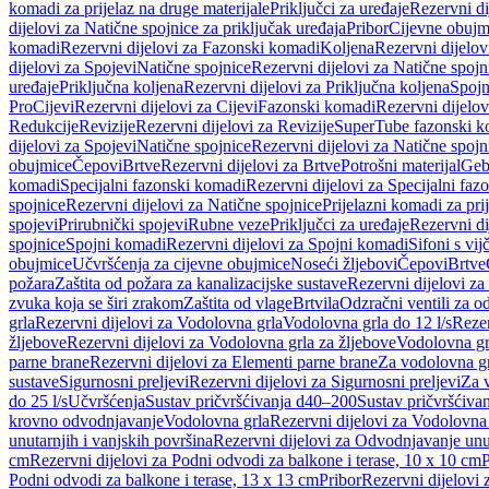
komadi za prijelaz na druge materijale
Priključci za uređaje
Rezervni di
dijelovi za Natične spojnice za priključak uređaja
Pribor
Cijevne obujm
komadi
Rezervni dijelovi za Fazonski komadi
Koljena
Rezervni dijelov
dijelovi za Spojevi
Natične spojnice
Rezervni dijelovi za Natične spojn
uređaje
Priključna koljena
Rezervni dijelovi za Priključna koljena
Spojn
Pro
Cijevi
Rezervni dijelovi za Cijevi
Fazonski komadi
Rezervni dijelo
Redukcije
Revizije
Rezervni dijelovi za Revizije
SuperTube fazonski k
dijelovi za Spojevi
Natične spojnice
Rezervni dijelovi za Natične spojn
obujmice
Čepovi
Brtve
Rezervni dijelovi za Brtve
Potrošni materijal
Geb
komadi
Specijalni fazonski komadi
Rezervni dijelovi za Specijalni fa
spojnice
Rezervni dijelovi za Natične spojnice
Prijelazni komadi za pri
spojevi
Prirubnički spojevi
Rubne veze
Priključci za uređaje
Rezervni di
spojnice
Spojni komadi
Rezervni dijelovi za Spojni komadi
Sifoni s vi
obujmice
Učvršćenja za cijevne obujmice
Noseći žljebovi
Čepovi
Brtve
požara
Zaštita od požara za kanalizacijske sustave
Rezervni dijelovi za
zvuka koja se širi zrakom
Zaštita od vlage
Brtvila
Odzračni ventili za 
grla
Rezervni dijelovi za Vodolovna grla
Vodolovna grla do 12 l/s
Rezer
žljebove
Rezervni dijelovi za Vodolovna grla za žljebove
Vodolovna grl
parne brane
Rezervni dijelovi za Elementi parne brane
Za vodolovna gr
sustave
Sigurnosni preljevi
Rezervni dijelovi za Sigurnosni preljevi
Za v
do 25 l/s
Učvršćenja
Sustav pričvršćivanja d40–200
Sustav pričvršćiv
krovno odvodnjavanje
Vodolovna grla
Rezervni dijelovi za Vodolovna
unutarnjih i vanjskih površina
Rezervni dijelovi za Odvodnjavanje unut
cm
Rezervni dijelovi za Podni odvodi za balkone i terase, 10 x 10 cm
P
Podni odvodi za balkone i terase, 13 x 13 cm
Pribor
Rezervni dijelovi 