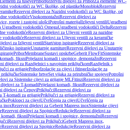
 Elementi za tuševe
Pribor
Rezervni dijelovi za Pribor
Za elemente WC-
zidni vodokotlići za WC školjke, od plastike
Monoblok
Rezervni
keramike
Rezervni dijelovi za Nazidni vodokotlići za WC školjke, od
zidne vodokotliće
Visokomontažni
Rezervni dijelovi za
ce, rozete i zastojni ulošci
Potrošni materijal
Izljevni ventili
Ugradbeni
za Ugradbeni vodokotlići Omega
Ugradbeni vodokotlići Delta
Rezervni
idne vodokotliće
Rezervni dijelovi za Uljevni ventili za nazidne
ke vodokotliće
Rezervni dijelovi za Uljevni ventili za keramičke
jelovi za Izljevni ventili
Start/stop ispiranje
Rezervni dijelovi za
ičinsko ispiranje
Unutarnje garniture
Rezervni dijelovi za Unutarnje
spiranje
Pribor
Membrane
Sustavi opskrbe
Geberit FlowFit
Sistemske
 komadi, fiksni
Prijelazni komadi i spojnice, demontažni
Rezervni
ni dijelovi za Razdjelnici s navojnim priključkom
Razdjelnik s
jučci za grijanje
Pribor
Izolacije za cijevi i fitinge
Izolacije za
 priključke
Sistemske brtve
Set vijaka za prirubničke spojeve
Potrošni
elovi za Sistemske cijevi za grijanje ML
Fitinzi
Rezervni dijelovi za
 dijelovi za T-komadi
Prijelazni komadi, fiksni
Rezervni dijelovi za
i dijelovi za Čepovi
Priključci
Rezervni dijelovi za
za T-komadi za grijanje
Priključci za grijanje
Rezervni dijelovi za
jučke
Poklopci za cijevi
Učvršćenja za cijevi
Učvršćenja za
s inox
Rezervni dijelovi za Geberit Mapress inox
Sistemske cijevi
e
Rezervni dijelovi za Spojnice
Redukcije
Rezervni dijelovi za
i komadi, fiksni
Prijelazni komadi i spojnice, demontažni
Rezervni
jučci
Rezervni dijelovi za Priključci
Geberit Mapress inox,
e
Rezervni dijelovi za Spojnice
Redukcije
Rezervni dijelovi za