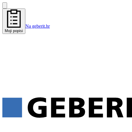
Na geberit.hr
Moji popisi