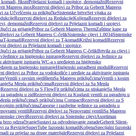
i komadi, fiksni
Prijelazni komadi i spojnice, demontažni
Rezervni
rit Mapress inox
Rezervni dijelovi za Pribor za Geberit Mapress
vi za Učvršćenja za priključke
Sistemske brtve
Set vijaka za
dukcije
Rezervni dijelovi za Redukcije
Koljena
Rezervni dijelovi za
jevi, demontažni
Rezervni dijelovi za Prijelazni komadi i spojevi,
ljučci za grijanje
Pribor za Geberit Mapress Therm
Zaštitne kape za
dijelovi za Geberit Mapress C-čelik
Sistemske cijevi 1.0034
Sistemske
na
T-komadi
Rezervni dijelovi za T-komadi
Križni komadi
Rezervni
ni dijelovi za Prijelazni komadi i spojnice,
ljučci za grijanje
Pribor za Geberit Mapress C-čelik
Brtvila za cijevi i
av
Jedinice za higijensko ispiranje
Rezervni dijelovi za Jedinice za
za aktiviranje ispiranja WC-a s uređajem za higijensko
đajem za higijensko ispiranje
Higijenski ugradbeni moduli
Rezervni
i dijelovi za Pribor za vodokotliće i uređaje za aktiviranje ispiranja
ure
Ventili s ravnim sjedištem
Sa Mapress priključcima
Ventili s kosim
kanje
Sa Mepla priključcima
Rezervni dijelovi za Sa Mepla
e
Rezervni dijelovi za S FlowFit priključcima za stiskanje
Sa Mepla
i za ugradnju u zid
Rezervni dijelovi za Kuglasti ventili za ugradnju u
 Mepla priključcima
S priključcima Compact
Rezervni dijelovi za S
avojnim priključcima
Zaporne i razdjelne jedinice za ugradnju u
povratni ventili
Rezervni dijelovi za Nepovratni ventili
Sa Mapress
stemske cijevi
Rezervni dijelovi za Sistemske cijevi
Asortiman
za brzo odzračivanje
Sustavi za odvodnjavanje zgrade
Geberit Silent-
vi za Revizije
SuperTube fazonski komadi
Koljena
Specijalni fazonski
madi za prijelaz na druge materijale
Rezervni dijelovi za Prijelazni