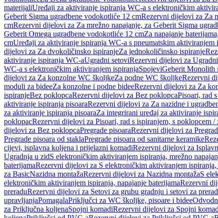
materijali
Uređaji za aktiviranje ispiranja WC-a s elektroničkim aktivir
Geberit Sigma ugradbene vodokotliće 12 cm
Rezervni dijelovi za Za
cm
Rezervni dijelovi za Za mrežno napajanje, za Geberit Sigma ugra
Geberit Omega ugradbene vodokotliće 12 cm
Za napajanje baterijam
cm
Uređaji za aktiviranje ispiranja WC-a s pneumatskim aktiviranjem i
dijelovi za Za dvokoličinsko ispiranje
Za jednokoličinsko ispiranje
Reze
aktiviranje ispiranja WC-a
Ugradni setovi
Rezervni dijelovi za Ugradni
WC-a s elektroničkim aktiviranjem ispiranja
Spojevi
Geberit Monolith 
dijelovi za Za konzolne WC školjke
Za podne WC školjke
Rezervni di
moduli za bidee
Za konzolne i podne bidee
Rezervni dijelovi za Za ko
ispiranje
Bez poklopca
Rezervni dijelovi za Bez poklopca
Pisoari, rad 
aktiviranje ispiranja pisoara
Rezervni dijelovi za Za nazidne i ugradbene
za aktiviranje ispiranja pisoara
Za integrirani uređaj za aktiviranje ispi
poklopac
Rezervni dijelovi za Pisoari, rad s ispiranjem, s poklopcem /
dijelovi za Bez poklopca
Pregrade pisoara
Rezervni dijelovi za Pregrad
Pregrade pisoara od stakla
Pregrade pisoara od sanitarne keramike
Reze
cijevi, isplavna koljena i prijelazni komadi
Rezervni dijelovi za Isplavn
Ugradnja u zid
S elektroničkim aktiviranjem ispiranja, mrežno napajan
baterijama
Rezervni dijelovi za S elektroničkim aktiviranjem ispiranja,
za Basic
Nazidna montaža
Rezervni dijelovi za Nazidna montaža
S ele
elektroničkim aktiviranjem ispiranja, napajanje baterijama
Rezervni dij
preradu
Rezervni dijelovi za Setovi za grubu gradnju i setovi za prera
upravljanja
Pomagala
Priključci za WC školjke, pisoare i bidee
Odvodne
za Priključna koljena
Spojni komadi
Rezervni dijelovi za Spojni komad
koljena
Priključci od PVC-a
Rezervni dijelovi za Priključci od PVC-a
B