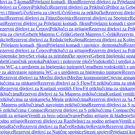
elovi za T-komadi
Prijelazni komadi, fiksni
Rezervni dijelovi za Prijelazn
ijelovi za Čepovi
Priključci
Rezervni dijelovi za Priključci
Pribor za Gebe
vi i fitinge
Učvršćenja za cijevi
Učvršćenja za priključke
Rezervni dijelo
inzi
Rezervni dijelovi za Fitinzi
Spojnice
Rezervni dijelovi za Spojnice
Re
sni
Rezervni dijelovi za Prijelazni komadi, fiksni
Prijelazni komadi i spo
ezervni dijelovi za Čepovi
Priključci za grijanje
Rezervni dijelovi za Prik
nja za cijevi
Geberit Mapress C-čelik
Geberit Mapress C-čelik
Rezervni 
kcije
Rezervni dijelovi za Redukcije
Koljena
Rezervni dijelovi za Kolje
 Prijelazni komadi, fiksni
Prijelazni komadi i spojnice, demontažni
Rezerv
ezervni dijelovi za Čepovi
Priključci za grijanje
Rezervni dijelovi za Prik
Sistemske brtve
Set vijaka za prirubničke spojeve
Geberit higijenski sust
beli
Graničnik protoka
Poklopci i pokrovne ploče
Vodokotlići i uređaji 
ranja WC-a s uređajem za higijensko ispiranje
Ugradbeni vodokotlići s ure
e za aktiviranje ispiranja WC-a s uređajem za higijensko ispiranje
Rezervn
Rezervni dijelovi za Mrežni dijelovi
Mrežne komponente
Cijevne armat
jučcima za stiskanje
Rezervni dijelovi za S FlowFit priključcima za stis
i
Rezervni dijelovi za Kuglasti ventili
S FlowFit priključcima za stiskanj
iključcima
Rezervni dijelovi za Sa Mapress priključcima
Kuglasti ventil
priključcima za stiskanje
Sa Mepla priključcima
Rezervni dijelovi za Sa
a Mapress priključcima
S navojnim priključcima
Rezervni dijelovi za S n
S priključcima Compact
Rezervni dijelovi za S priključcima Compact
Ne
tili za grijanje
Ventili za brzo odzračivanje
Podno grijanje ili hlađenje
Si
odno grijanje
Rezervni dijelovi za Razdjelnici za podno grijanje
Ventili 
jena
Račve
Rezervni dijelovi za Račve
Redukcije
Revizije
Rezervni dijelo
pojnice
Rezervni dijelovi za Natične spojnice
Stezni spojevi
Prijelazni ko