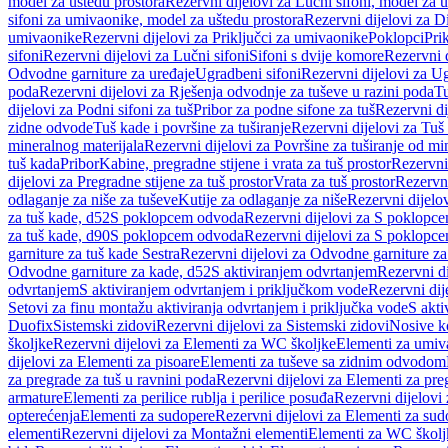
model za uštedu prostora
Rezervni dijelovi za Lučni sifoni, model za u
sifoni za umivaonike, model za uštedu prostora
Rezervni dijelovi za D
umivaonike
Rezervni dijelovi za Priključci za umivaonike
Poklopci
Prik
sifoni
Rezervni dijelovi za Lučni sifoni
Sifoni s dvije komore
Rezervni d
Odvodne garniture za uređaje
Ugradbeni sifoni
Rezervni dijelovi za Ug
poda
Rezervni dijelovi za Rješenja odvodnje za tuševe u razini poda
Tu
dijelovi za Podni sifoni za tuš
Pribor za podne sifone za tuš
Rezervni di
zidne odvode
Tuš kade i površine za tuširanje
Rezervni dijelovi za Tuš 
mineralnog materijala
Rezervni dijelovi za Površine za tuširanje od mi
tuš kada
Pribor
Kabine, pregradne stijene i vrata za tuš prostor
Rezervni 
dijelovi za Pregradne stijene za tuš prostor
Vrata za tuš prostor
Rezervni
odlaganje za niše za tuševe
Kutije za odlaganje za niše
Rezervni dijelov
za tuš kade, d52
S poklopcem odvoda
Rezervni dijelovi za S poklopc
za tuš kade, d90
S poklopcem odvoda
Rezervni dijelovi za S poklopc
garniture za tuš kade Sestra
Rezervni dijelovi za Odvodne garniture za
Odvodne garniture za kade, d52
S aktiviranjem odvrtanjem
Rezervni di
odvrtanjem
S aktiviranjem odvrtanjem i priključkom vode
Rezervni dij
Setovi za finu montažu aktiviranja odvrtanjem i priključka vode
S akti
Duofix
Sistemski zidovi
Rezervni dijelovi za Sistemski zidovi
Nosive k
školjke
Rezervni dijelovi za Elementi za WC školjke
Elementi za umiv
dijelovi za Elementi za pisoare
Elementi za tuševe sa zidnim odvodom
za pregrade za tuš u ravnini poda
Rezervni dijelovi za Elementi za pre
armature
Elementi za perilice rublja i perilice posuđa
Rezervni dijelovi 
opterećenja
Elementi za sudopere
Rezervni dijelovi za Elementi za sud
elementi
Rezervni dijelovi za Montažni elementi
Elementi za WC školj