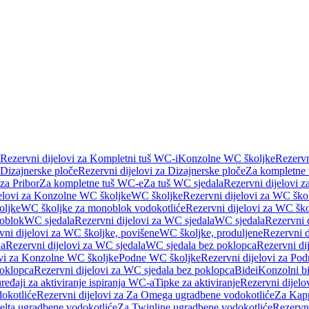
Rezervni dijelovi za Kompletni tuš WC-i
Konzolne WC školjke
Rezervn
Dizajnerske ploče
Rezervni dijelovi za Dizajnerske ploče
Za kompletne
 za Pribor
Za kompletne tuš WC-e
Za tuš WC sjedala
Rezervni dijelovi z
jelovi za Konzolne WC školjke
WC školjke
Rezervni dijelovi za WC ško
oljke
WC školjke za monoblok vodokotliće
Rezervni dijelovi za WC šk
oblok
WC sjedala
Rezervni dijelovi za WC sjedala
WC sjedala
Rezervni 
vni dijelovi za WC školjke, povišene
WC školjke, produljene
Rezervni d
la
Rezervni dijelovi za WC sjedala
WC sjedala bez poklopca
Rezervni di
ovi za Konzolne WC školjke
Podne WC školjke
Rezervni dijelovi za Po
oklopca
Rezervni dijelovi za WC sjedala bez poklopca
Bidei
Konzolni bi
uređaji za aktiviranje ispiranja WC-a
Tipke za aktiviranje
Rezervni dijelov
okotliće
Rezervni dijelovi za Za Omega ugradbene vodokotliće
Za Kapp
Delta ugradbene vodokotliće
Za Twinline ugradbene vodokotliće
Rezervni