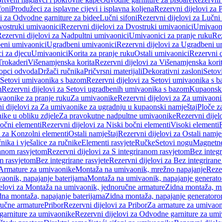
foni
Produžeci za isplavne cijevi i isplavna koljena
Rezervni dijelovi za P
i za Odvodne garniture za bidee
Lučni sifoni
Rezervni dijelovi za Lučni 
ostruki umivaonici
Rezervni dijelovi za Dvostruki umivaonici
Umivaoni
ezervni dijelovi za Nadpultni umivaonici
Umivaonici za pranje ruku
Rez
beni umivaonici
Ugradbeni umivaonici
Rezervni dijelovi za Ugradbeni u
i za djecu
Umivaonici
Korita za pranje ruku
Ostali umivaonici
Rezervni d
Trokaderi
Višenamjenska korita
Rezervni dijelovi za Višenamjenska kori
opci odvoda
Držači ručnika
Pričvrsni materijali
Dekorativni zasloni
Setov
Setovi umivaonika s bazom
Rezervni dijelovi za Setovi umivaonika s 
m
Rezervni dijelovi za Setovi ugradbenih umivaonika s bazom
Kupaonski
vaonike za pranje ruku
Za umivaonike
Rezervni dijelovi za Za umivaon
i dijelovi za Za umivaonike za ugradnju u kupaonski namještaj
Ploče z
ike u obliku zdjele
Za pravokutne nadpultne umivaonike
Rezervni dije
očni elementi
Rezervni dijelovi za Niski bočni elementi
Visoki elementi
i za Konzolni elementi
Ostali namještaj
Rezervni dijelovi za Ostali namje
nika i vješalice za ručnike
Elementi rasvjete
Ručke
Setovi nogu
Magnetne
ranom rasvjetom
Rezervni dijelovi za S integriranom rasvjetom
Bez integr
om rasvjetom
Bez integrirane rasvjete
Rezervni dijelovi za Bez integrirane
 Armature za umivaonike
Montaža na umivaonik, mrežno napajanje
Reze
aonik, napajanje baterijama
Montaža na umivaonik, napajanje generat
jelovi za Montaža na umivaonik, jednoručne armature
Zidna montaža, m
dna montaža, napajanje baterijama
Zidna montaža, napajanje generator
ručne armature
Pribor
Rezervni dijelovi za Pribor
Za armature za umivao
arniture za umivaonike
Rezervni dijelovi za Odvodne garniture za um