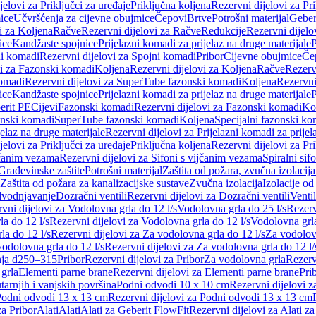
jelovi za Priključci za uređaje
Priključna koljena
Rezervni dijelovi za Pr
ice
Učvršćenja za cijevne obujmice
Čepovi
Brtve
Potrošni materijal
Geber
i za Koljena
Račve
Rezervni dijelovi za Račve
Redukcije
Rezervni dijelo
ice
Kandžaste spojnice
Prijelazni komadi za prijelaz na druge materijale
P
i komadi
Rezervni dijelovi za Spojni komadi
Pribor
Cijevne obujmice
Če
vi za Fazonski komadi
Koljena
Rezervni dijelovi za Koljena
Račve
Rezerv
omadi
Rezervni dijelovi za SuperTube fazonski komadi
Koljena
Rezervni
ice
Kandžaste spojnice
Prijelazni komadi za prijelaz na druge materijale
P
erit PE
Cijevi
Fazonski komadi
Rezervni dijelovi za Fazonski komadi
Ko
zonski komadi
SuperTube fazonski komadi
Koljena
Specijalni fazonski ko
jelaz na druge materijale
Rezervni dijelovi za Prijelazni komadi za prijel
jelovi za Priključci za uređaje
Priključna koljena
Rezervni dijelovi za Pr
jčanim vezama
Rezervni dijelovi za Sifoni s vijčanim vezama
Spiralni sif
Građevinske zaštite
Potrošni materijal
Zaštita od požara, zvučna izolacija 
 Zaštita od požara za kanalizacijske sustave
Zvučna izolacija
Izolacije od
odvodnjavanje
Dozračni ventili
Rezervni dijelovi za Dozračni ventili
Ventil
vni dijelovi za Vodolovna grla do 12 l/s
Vodolovna grla do 25 l/s
Rezerv
a do 12 l/s
Rezervni dijelovi za Vodolovna grla do 12 l/s
Vodolovna grla
la do 12 l/s
Rezervni dijelovi za Za vodolovna grla do 12 l/s
Za vodolovn
odolovna grla do 12 l/s
Rezervni dijelovi za Za vodolovna grla do 12 l/
anja d250–315
Pribor
Rezervni dijelovi za Pribor
Za vodolovna grla
Rezerv
 grla
Elementi parne brane
Rezervni dijelovi za Elementi parne brane
Pri
arnjih i vanjskih površina
Podni odvodi 10 x 10 cm
Rezervni dijelovi 
odni odvodi 13 x 13 cm
Rezervni dijelovi za Podni odvodi 13 x 13 cm
za Pribor
Alati
Alati
Alati za Geberit FlowFit
Rezervni dijelovi za Alati z