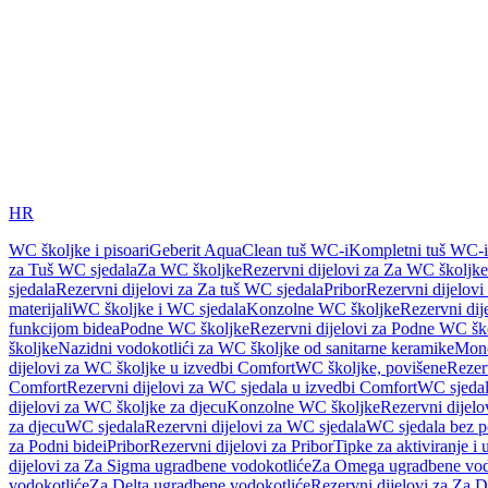
HR
WC školjke i pisoari
Geberit AquaClean tuš WC-i
Kompletni tuš WC-i
za Tuš WC sjedala
Za WC školjke
Rezervni dijelovi za Za WC školjke
sjedala
Rezervni dijelovi za Za tuš WC sjedala
Pribor
Rezervni dijelovi
materijali
WC školjke i WC sjedala
Konzolne WC školjke
Rezervni di
funkcijom bidea
Podne WC školjke
Rezervni dijelovi za Podne WC šk
školjke
Nazidni vodokotlići za WC školjke od sanitarne keramike
Mon
dijelovi za WC školjke u izvedbi Comfort
WC školjke, povišene
Rezer
Comfort
Rezervni dijelovi za WC sjedala u izvedbi Comfort
WC sjeda
dijelovi za WC školjke za djecu
Konzolne WC školjke
Rezervni dijel
za djecu
WC sjedala
Rezervni dijelovi za WC sjedala
WC sjedala bez p
za Podni bidei
Pribor
Rezervni dijelovi za Pribor
Tipke za aktiviranje i 
dijelovi za Za Sigma ugradbene vodokotliće
Za Omega ugradbene vod
vodokotliće
Za Delta ugradbene vodokotliće
Rezervni dijelovi za Za 