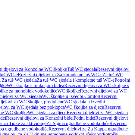
i dijelovi za Konzolne WC školjke
Tuš WC sjedala
Rezervni dijelovi
 tuš WC-e
Rezervni dijelovi za Za kompletne tuš WC-e
Za tuš WC
a Za tuš WC sjedala
Za tuš WC sjedala i kompletne tuš WC-e
Potrošni
ljke
WC školjke s funkcijom bidea
Rezervni dijelovi za WC školjke s
oljke za monoblok vodokotliće
WC školjke
Rezervni dijelovi za WC
dijelovi za WC sjedala
WC školjke u izvedbi Comfort
Rezervni
ijelovi za WC školjke, produljene
WC sjedala u izvedbi
jelovi za WC sjedala bez poklopca
WC školjke za djecu
Rezervni
dne WC školjke
WC sjedala za djecu
Rezervni dijelovi za WC sjedala
dei
Rezervni dijelovi za Konzolni bidei
Podni bidei
Rezervni dijelovi
i za Tipke za aktiviranje
Za Sigma ugradbene vodokotliće
Rezervni
a ugradbene vodokotliće
Rezervni dijelovi za Za Kappa ugradbene
 dijelovi za Za Twinline ugradbene vodokotliće
Pribor
Potrošni