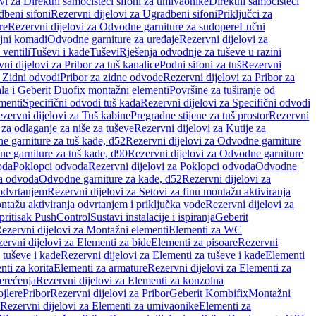
vi za Direktni samočisteći sifoni za umivaonike
Direktni samočisteći
beni sifoni
Rezervni dijelovi za Ugradbeni sifoni
Priključci za
re
Rezervni dijelovi za Odvodne garniture za sudopere
Lučni
ojni komadi
Odvodne garniture za uređaje
Rezervni dijelovi za
 ventili
Tuševi i kade
Tuševi
Rješenja odvodnje za tuševe u razini
ni dijelovi za Pribor za tuš kanalice
Podni sifoni za tuš
Rezervni
a Zidni odvodi
Pribor za zidne odvode
Rezervni dijelovi za Pribor za
ala i Geberit Duofix montažni elementi
Površine za tuširanje od
menti
Specifični odvodi tuš kada
Rezervni dijelovi za Specifični odvodi
zervni dijelovi za Tuš kabine
Pregradne stijene za tuš prostor
Rezervni
 za odlaganje za niše za tuševe
Rezervni dijelovi za Kutije za
 garniture za tuš kade, d52
Rezervni dijelovi za Odvodne garniture
e garniture za tuš kade, d90
Rezervni dijelovi za Odvodne garniture
oda
Poklopci odvoda
Rezervni dijelovi za Poklopci odvoda
Odvodne
ca odvoda
Odvodne garniture za kade, d52
Rezervni dijelovi za
 odvrtanjem
Rezervni dijelovi za Setovi za finu montažu aktiviranja
ntažu aktiviranja odvrtanjem i priključka vode
Rezervni dijelovi za
 pritisak PushControl
Sustavi instalacije i ispiranja
Geberit
ezervni dijelovi za Montažni elementi
Elementi za WC
ervni dijelovi za Elementi za bide
Elementi za pisoare
Rezervni
 tuševe i kade
Rezervni dijelovi za Elementi za tuševe i kade
Elementi
nti za korita
Elementi za armature
Rezervni dijelovi za Elementi za
erećenja
Rezervni dijelovi za Elementi za konzolna
ojlere
Pribor
Rezervni dijelovi za Pribor
Geberit Kombifix
Montažni
Rezervni dijelovi za Elementi za umivaonike
Elementi za